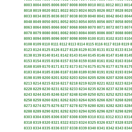
8003
8004
8005
8006
8007
8008
8009
8010
8011
8012
8013
801
8018
8019
8020
8021
8022
8023
8024
8025
8026
8027
8028
802
8033
8034
8035
8036
8037
8038
8039
8040
8041
8042
8043
804
8048
8049
8050
8051
8052
8053
8054
8055
8056
8057
8058
805
8063
8064
8065
8066
8067
8068
8069
8070
8071
8072
8073
807
8078
8079
8080
8081
8082
8083
8084
8085
8086
8087
8088
808
8093
8094
8095
8096
8097
8098
8099
8100
8101
8102
8103
810
8108
8109
8110
8111
8112
8113
8114
8115
8116
8117
8118
8119
8123
8124
8125
8126
8127
8128
8129
8130
8131
8132
8133
813
8138
8139
8140
8141
8142
8143
8144
8145
8146
8147
8148
814
8153
8154
8155
8156
8157
8158
8159
8160
8161
8162
8163
816
8168
8169
8170
8171
8172
8173
8174
8175
8176
8177
8178
817
8183
8184
8185
8186
8187
8188
8189
8190
8191
8192
8193
819
8198
8199
8200
8201
8202
8203
8204
8205
8206
8207
8208
820
8213
8214
8215
8216
8217
8218
8219
8220
8221
8222
8223
822
8228
8229
8230
8231
8232
8233
8234
8235
8236
8237
8238
823
8243
8244
8245
8246
8247
8248
8249
8250
8251
8252
8253
825
8258
8259
8260
8261
8262
8263
8264
8265
8266
8267
8268
826
8273
8274
8275
8276
8277
8278
8279
8280
8281
8282
8283
828
8288
8289
8290
8291
8292
8293
8294
8295
8296
8297
8298
829
8303
8304
8305
8306
8307
8308
8309
8310
8311
8312
8313
831
8318
8319
8320
8321
8322
8323
8324
8325
8326
8327
8328
832
8333
8334
8335
8336
8337
8338
8339
8340
8341
8342
8343
834