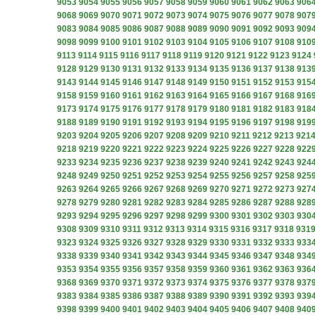
9053
9054
9055
9056
9057
9058
9059
9060
9061
9062
9063
906
9068
9069
9070
9071
9072
9073
9074
9075
9076
9077
9078
907
9083
9084
9085
9086
9087
9088
9089
9090
9091
9092
9093
909
9098
9099
9100
9101
9102
9103
9104
9105
9106
9107
9108
910
9113
9114
9115
9116
9117
9118
9119
9120
9121
9122
9123
9124
9128
9129
9130
9131
9132
9133
9134
9135
9136
9137
9138
913
9143
9144
9145
9146
9147
9148
9149
9150
9151
9152
9153
915
9158
9159
9160
9161
9162
9163
9164
9165
9166
9167
9168
916
9173
9174
9175
9176
9177
9178
9179
9180
9181
9182
9183
918
9188
9189
9190
9191
9192
9193
9194
9195
9196
9197
9198
919
9203
9204
9205
9206
9207
9208
9209
9210
9211
9212
9213
921
9218
9219
9220
9221
9222
9223
9224
9225
9226
9227
9228
922
9233
9234
9235
9236
9237
9238
9239
9240
9241
9242
9243
924
9248
9249
9250
9251
9252
9253
9254
9255
9256
9257
9258
925
9263
9264
9265
9266
9267
9268
9269
9270
9271
9272
9273
927
9278
9279
9280
9281
9282
9283
9284
9285
9286
9287
9288
928
9293
9294
9295
9296
9297
9298
9299
9300
9301
9302
9303
930
9308
9309
9310
9311
9312
9313
9314
9315
9316
9317
9318
931
9323
9324
9325
9326
9327
9328
9329
9330
9331
9332
9333
933
9338
9339
9340
9341
9342
9343
9344
9345
9346
9347
9348
934
9353
9354
9355
9356
9357
9358
9359
9360
9361
9362
9363
936
9368
9369
9370
9371
9372
9373
9374
9375
9376
9377
9378
937
9383
9384
9385
9386
9387
9388
9389
9390
9391
9392
9393
939
9398
9399
9400
9401
9402
9403
9404
9405
9406
9407
9408
940