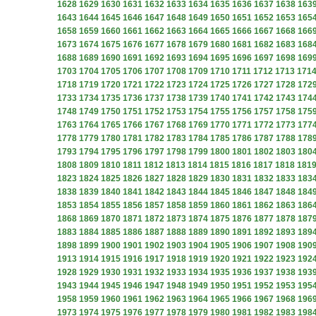
1628
1629
1630
1631
1632
1633
1634
1635
1636
1637
1638
163
1643
1644
1645
1646
1647
1648
1649
1650
1651
1652
1653
165
1658
1659
1660
1661
1662
1663
1664
1665
1666
1667
1668
166
1673
1674
1675
1676
1677
1678
1679
1680
1681
1682
1683
168
1688
1689
1690
1691
1692
1693
1694
1695
1696
1697
1698
169
1703
1704
1705
1706
1707
1708
1709
1710
1711
1712
1713
171
1718
1719
1720
1721
1722
1723
1724
1725
1726
1727
1728
172
1733
1734
1735
1736
1737
1738
1739
1740
1741
1742
1743
174
1748
1749
1750
1751
1752
1753
1754
1755
1756
1757
1758
175
1763
1764
1765
1766
1767
1768
1769
1770
1771
1772
1773
177
1778
1779
1780
1781
1782
1783
1784
1785
1786
1787
1788
178
1793
1794
1795
1796
1797
1798
1799
1800
1801
1802
1803
180
1808
1809
1810
1811
1812
1813
1814
1815
1816
1817
1818
181
1823
1824
1825
1826
1827
1828
1829
1830
1831
1832
1833
183
1838
1839
1840
1841
1842
1843
1844
1845
1846
1847
1848
184
1853
1854
1855
1856
1857
1858
1859
1860
1861
1862
1863
186
1868
1869
1870
1871
1872
1873
1874
1875
1876
1877
1878
187
1883
1884
1885
1886
1887
1888
1889
1890
1891
1892
1893
189
1898
1899
1900
1901
1902
1903
1904
1905
1906
1907
1908
190
1913
1914
1915
1916
1917
1918
1919
1920
1921
1922
1923
192
1928
1929
1930
1931
1932
1933
1934
1935
1936
1937
1938
193
1943
1944
1945
1946
1947
1948
1949
1950
1951
1952
1953
195
1958
1959
1960
1961
1962
1963
1964
1965
1966
1967
1968
196
1973
1974
1975
1976
1977
1978
1979
1980
1981
1982
1983
198