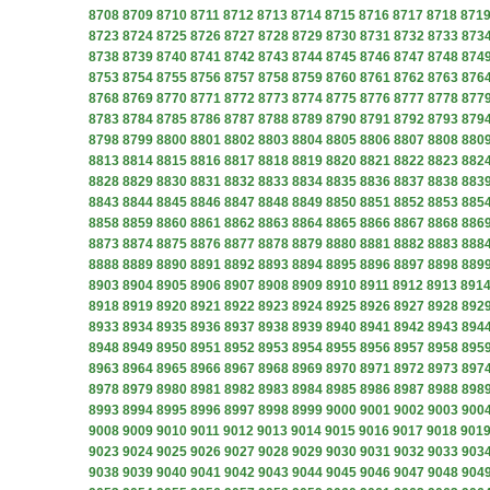
8708
8709
8710
8711
8712
8713
8714
8715
8716
8717
8718
871
8723
8724
8725
8726
8727
8728
8729
8730
8731
8732
8733
873
8738
8739
8740
8741
8742
8743
8744
8745
8746
8747
8748
874
8753
8754
8755
8756
8757
8758
8759
8760
8761
8762
8763
876
8768
8769
8770
8771
8772
8773
8774
8775
8776
8777
8778
877
8783
8784
8785
8786
8787
8788
8789
8790
8791
8792
8793
879
8798
8799
8800
8801
8802
8803
8804
8805
8806
8807
8808
880
8813
8814
8815
8816
8817
8818
8819
8820
8821
8822
8823
882
8828
8829
8830
8831
8832
8833
8834
8835
8836
8837
8838
883
8843
8844
8845
8846
8847
8848
8849
8850
8851
8852
8853
885
8858
8859
8860
8861
8862
8863
8864
8865
8866
8867
8868
886
8873
8874
8875
8876
8877
8878
8879
8880
8881
8882
8883
888
8888
8889
8890
8891
8892
8893
8894
8895
8896
8897
8898
889
8903
8904
8905
8906
8907
8908
8909
8910
8911
8912
8913
891
8918
8919
8920
8921
8922
8923
8924
8925
8926
8927
8928
892
8933
8934
8935
8936
8937
8938
8939
8940
8941
8942
8943
894
8948
8949
8950
8951
8952
8953
8954
8955
8956
8957
8958
895
8963
8964
8965
8966
8967
8968
8969
8970
8971
8972
8973
897
8978
8979
8980
8981
8982
8983
8984
8985
8986
8987
8988
898
8993
8994
8995
8996
8997
8998
8999
9000
9001
9002
9003
900
9008
9009
9010
9011
9012
9013
9014
9015
9016
9017
9018
901
9023
9024
9025
9026
9027
9028
9029
9030
9031
9032
9033
903
9038
9039
9040
9041
9042
9043
9044
9045
9046
9047
9048
904