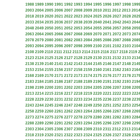
1988
1989
1990
1991
1992
1993
1994
1995
1996
1997
1998
199
2003
2004
2005
2006
2007
2008
2009
2010
2011
2012
2013
201
2018
2019
2020
2021
2022
2023
2024
2025
2026
2027
2028
202
2033
2034
2035
2036
2037
2038
2039
2040
2041
2042
2043
204
2048
2049
2050
2051
2052
2053
2054
2055
2056
2057
2058
205
2063
2064
2065
2066
2067
2068
2069
2070
2071
2072
2073
207
2078
2079
2080
2081
2082
2083
2084
2085
2086
2087
2088
208
2093
2094
2095
2096
2097
2098
2099
2100
2101
2102
2103
210
2108
2109
2110
2111
2112
2113
2114
2115
2116
2117
2118
2119
2123
2124
2125
2126
2127
2128
2129
2130
2131
2132
2133
213
2138
2139
2140
2141
2142
2143
2144
2145
2146
2147
2148
214
2153
2154
2155
2156
2157
2158
2159
2160
2161
2162
2163
216
2168
2169
2170
2171
2172
2173
2174
2175
2176
2177
2178
217
2183
2184
2185
2186
2187
2188
2189
2190
2191
2192
2193
219
2198
2199
2200
2201
2202
2203
2204
2205
2206
2207
2208
220
2213
2214
2215
2216
2217
2218
2219
2220
2221
2222
2223
222
2228
2229
2230
2231
2232
2233
2234
2235
2236
2237
2238
223
2243
2244
2245
2246
2247
2248
2249
2250
2251
2252
2253
225
2258
2259
2260
2261
2262
2263
2264
2265
2266
2267
2268
226
2273
2274
2275
2276
2277
2278
2279
2280
2281
2282
2283
228
2288
2289
2290
2291
2292
2293
2294
2295
2296
2297
2298
229
2303
2304
2305
2306
2307
2308
2309
2310
2311
2312
2313
231
2318
2319
2320
2321
2322
2323
2324
2325
2326
2327
2328
232