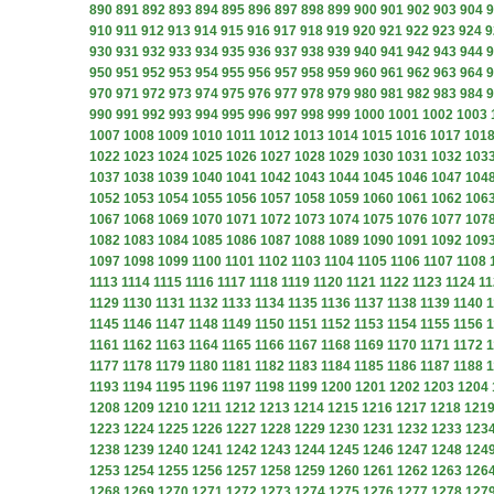
890
891
892
893
894
895
896
897
898
899
900
901
902
903
904
9
910
911
912
913
914
915
916
917
918
919
920
921
922
923
924
9
930
931
932
933
934
935
936
937
938
939
940
941
942
943
944
9
950
951
952
953
954
955
956
957
958
959
960
961
962
963
964
9
970
971
972
973
974
975
976
977
978
979
980
981
982
983
984
9
990
991
992
993
994
995
996
997
998
999
1000
1001
1002
1003
1007
1008
1009
1010
1011
1012
1013
1014
1015
1016
1017
101
1022
1023
1024
1025
1026
1027
1028
1029
1030
1031
1032
103
1037
1038
1039
1040
1041
1042
1043
1044
1045
1046
1047
104
1052
1053
1054
1055
1056
1057
1058
1059
1060
1061
1062
106
1067
1068
1069
1070
1071
1072
1073
1074
1075
1076
1077
107
1082
1083
1084
1085
1086
1087
1088
1089
1090
1091
1092
109
1097
1098
1099
1100
1101
1102
1103
1104
1105
1106
1107
1108
1113
1114
1115
1116
1117
1118
1119
1120
1121
1122
1123
1124
11
1129
1130
1131
1132
1133
1134
1135
1136
1137
1138
1139
1140
1
1145
1146
1147
1148
1149
1150
1151
1152
1153
1154
1155
1156
1
1161
1162
1163
1164
1165
1166
1167
1168
1169
1170
1171
1172
1
1177
1178
1179
1180
1181
1182
1183
1184
1185
1186
1187
1188
1
1193
1194
1195
1196
1197
1198
1199
1200
1201
1202
1203
1204
1208
1209
1210
1211
1212
1213
1214
1215
1216
1217
1218
121
1223
1224
1225
1226
1227
1228
1229
1230
1231
1232
1233
123
1238
1239
1240
1241
1242
1243
1244
1245
1246
1247
1248
124
1253
1254
1255
1256
1257
1258
1259
1260
1261
1262
1263
126
1268
1269
1270
1271
1272
1273
1274
1275
1276
1277
1278
127