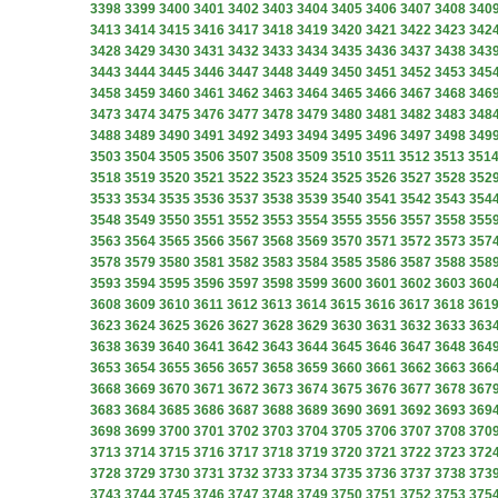
3398
3399
3400
3401
3402
3403
3404
3405
3406
3407
3408
340
3413
3414
3415
3416
3417
3418
3419
3420
3421
3422
3423
342
3428
3429
3430
3431
3432
3433
3434
3435
3436
3437
3438
343
3443
3444
3445
3446
3447
3448
3449
3450
3451
3452
3453
345
3458
3459
3460
3461
3462
3463
3464
3465
3466
3467
3468
346
3473
3474
3475
3476
3477
3478
3479
3480
3481
3482
3483
348
3488
3489
3490
3491
3492
3493
3494
3495
3496
3497
3498
349
3503
3504
3505
3506
3507
3508
3509
3510
3511
3512
3513
351
3518
3519
3520
3521
3522
3523
3524
3525
3526
3527
3528
352
3533
3534
3535
3536
3537
3538
3539
3540
3541
3542
3543
354
3548
3549
3550
3551
3552
3553
3554
3555
3556
3557
3558
355
3563
3564
3565
3566
3567
3568
3569
3570
3571
3572
3573
357
3578
3579
3580
3581
3582
3583
3584
3585
3586
3587
3588
358
3593
3594
3595
3596
3597
3598
3599
3600
3601
3602
3603
360
3608
3609
3610
3611
3612
3613
3614
3615
3616
3617
3618
361
3623
3624
3625
3626
3627
3628
3629
3630
3631
3632
3633
363
3638
3639
3640
3641
3642
3643
3644
3645
3646
3647
3648
364
3653
3654
3655
3656
3657
3658
3659
3660
3661
3662
3663
366
3668
3669
3670
3671
3672
3673
3674
3675
3676
3677
3678
367
3683
3684
3685
3686
3687
3688
3689
3690
3691
3692
3693
369
3698
3699
3700
3701
3702
3703
3704
3705
3706
3707
3708
370
3713
3714
3715
3716
3717
3718
3719
3720
3721
3722
3723
372
3728
3729
3730
3731
3732
3733
3734
3735
3736
3737
3738
373
3743
3744
3745
3746
3747
3748
3749
3750
3751
3752
3753
375