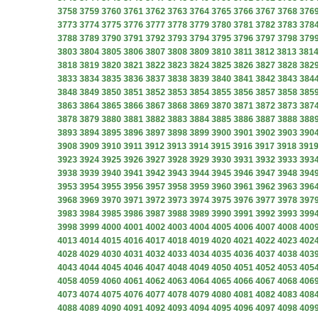
3758
3759
3760
3761
3762
3763
3764
3765
3766
3767
3768
376
3773
3774
3775
3776
3777
3778
3779
3780
3781
3782
3783
378
3788
3789
3790
3791
3792
3793
3794
3795
3796
3797
3798
379
3803
3804
3805
3806
3807
3808
3809
3810
3811
3812
3813
381
3818
3819
3820
3821
3822
3823
3824
3825
3826
3827
3828
382
3833
3834
3835
3836
3837
3838
3839
3840
3841
3842
3843
384
3848
3849
3850
3851
3852
3853
3854
3855
3856
3857
3858
385
3863
3864
3865
3866
3867
3868
3869
3870
3871
3872
3873
387
3878
3879
3880
3881
3882
3883
3884
3885
3886
3887
3888
388
3893
3894
3895
3896
3897
3898
3899
3900
3901
3902
3903
390
3908
3909
3910
3911
3912
3913
3914
3915
3916
3917
3918
391
3923
3924
3925
3926
3927
3928
3929
3930
3931
3932
3933
393
3938
3939
3940
3941
3942
3943
3944
3945
3946
3947
3948
394
3953
3954
3955
3956
3957
3958
3959
3960
3961
3962
3963
396
3968
3969
3970
3971
3972
3973
3974
3975
3976
3977
3978
397
3983
3984
3985
3986
3987
3988
3989
3990
3991
3992
3993
399
3998
3999
4000
4001
4002
4003
4004
4005
4006
4007
4008
400
4013
4014
4015
4016
4017
4018
4019
4020
4021
4022
4023
402
4028
4029
4030
4031
4032
4033
4034
4035
4036
4037
4038
403
4043
4044
4045
4046
4047
4048
4049
4050
4051
4052
4053
405
4058
4059
4060
4061
4062
4063
4064
4065
4066
4067
4068
406
4073
4074
4075
4076
4077
4078
4079
4080
4081
4082
4083
408
4088
4089
4090
4091
4092
4093
4094
4095
4096
4097
4098
409