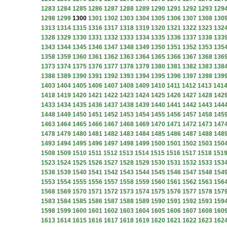
1283
1284
1285
1286
1287
1288
1289
1290
1291
1292
1293
129
1298
1299
1300
1301
1302
1303
1304
1305
1306
1307
1308
130
1313
1314
1315
1316
1317
1318
1319
1320
1321
1322
1323
132
1328
1329
1330
1331
1332
1333
1334
1335
1336
1337
1338
133
1343
1344
1345
1346
1347
1348
1349
1350
1351
1352
1353
135
1358
1359
1360
1361
1362
1363
1364
1365
1366
1367
1368
136
1373
1374
1375
1376
1377
1378
1379
1380
1381
1382
1383
138
1388
1389
1390
1391
1392
1393
1394
1395
1396
1397
1398
139
1403
1404
1405
1406
1407
1408
1409
1410
1411
1412
1413
141
1418
1419
1420
1421
1422
1423
1424
1425
1426
1427
1428
142
1433
1434
1435
1436
1437
1438
1439
1440
1441
1442
1443
144
1448
1449
1450
1451
1452
1453
1454
1455
1456
1457
1458
145
1463
1464
1465
1466
1467
1468
1469
1470
1471
1472
1473
147
1478
1479
1480
1481
1482
1483
1484
1485
1486
1487
1488
148
1493
1494
1495
1496
1497
1498
1499
1500
1501
1502
1503
150
1508
1509
1510
1511
1512
1513
1514
1515
1516
1517
1518
151
1523
1524
1525
1526
1527
1528
1529
1530
1531
1532
1533
153
1538
1539
1540
1541
1542
1543
1544
1545
1546
1547
1548
154
1553
1554
1555
1556
1557
1558
1559
1560
1561
1562
1563
156
1568
1569
1570
1571
1572
1573
1574
1575
1576
1577
1578
157
1583
1584
1585
1586
1587
1588
1589
1590
1591
1592
1593
159
1598
1599
1600
1601
1602
1603
1604
1605
1606
1607
1608
160
1613
1614
1615
1616
1617
1618
1619
1620
1621
1622
1623
162