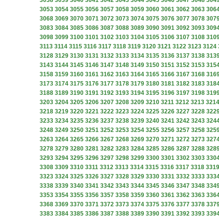
3038
3039
3040
3041
3042
3043
3044
3045
3046
3047
3048
304
3053
3054
3055
3056
3057
3058
3059
3060
3061
3062
3063
306
3068
3069
3070
3071
3072
3073
3074
3075
3076
3077
3078
307
3083
3084
3085
3086
3087
3088
3089
3090
3091
3092
3093
309
3098
3099
3100
3101
3102
3103
3104
3105
3106
3107
3108
310
3113
3114
3115
3116
3117
3118
3119
3120
3121
3122
3123
3124
3128
3129
3130
3131
3132
3133
3134
3135
3136
3137
3138
313
3143
3144
3145
3146
3147
3148
3149
3150
3151
3152
3153
315
3158
3159
3160
3161
3162
3163
3164
3165
3166
3167
3168
316
3173
3174
3175
3176
3177
3178
3179
3180
3181
3182
3183
318
3188
3189
3190
3191
3192
3193
3194
3195
3196
3197
3198
319
3203
3204
3205
3206
3207
3208
3209
3210
3211
3212
3213
321
3218
3219
3220
3221
3222
3223
3224
3225
3226
3227
3228
322
3233
3234
3235
3236
3237
3238
3239
3240
3241
3242
3243
324
3248
3249
3250
3251
3252
3253
3254
3255
3256
3257
3258
325
3263
3264
3265
3266
3267
3268
3269
3270
3271
3272
3273
327
3278
3279
3280
3281
3282
3283
3284
3285
3286
3287
3288
328
3293
3294
3295
3296
3297
3298
3299
3300
3301
3302
3303
330
3308
3309
3310
3311
3312
3313
3314
3315
3316
3317
3318
331
3323
3324
3325
3326
3327
3328
3329
3330
3331
3332
3333
333
3338
3339
3340
3341
3342
3343
3344
3345
3346
3347
3348
334
3353
3354
3355
3356
3357
3358
3359
3360
3361
3362
3363
336
3368
3369
3370
3371
3372
3373
3374
3375
3376
3377
3378
337
3383
3384
3385
3386
3387
3388
3389
3390
3391
3392
3393
339