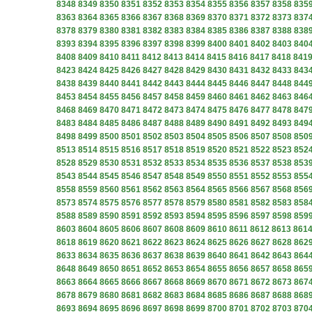
8348
8349
8350
8351
8352
8353
8354
8355
8356
8357
8358
835
8363
8364
8365
8366
8367
8368
8369
8370
8371
8372
8373
837
8378
8379
8380
8381
8382
8383
8384
8385
8386
8387
8388
838
8393
8394
8395
8396
8397
8398
8399
8400
8401
8402
8403
840
8408
8409
8410
8411
8412
8413
8414
8415
8416
8417
8418
841
8423
8424
8425
8426
8427
8428
8429
8430
8431
8432
8433
843
8438
8439
8440
8441
8442
8443
8444
8445
8446
8447
8448
844
8453
8454
8455
8456
8457
8458
8459
8460
8461
8462
8463
846
8468
8469
8470
8471
8472
8473
8474
8475
8476
8477
8478
847
8483
8484
8485
8486
8487
8488
8489
8490
8491
8492
8493
849
8498
8499
8500
8501
8502
8503
8504
8505
8506
8507
8508
850
8513
8514
8515
8516
8517
8518
8519
8520
8521
8522
8523
852
8528
8529
8530
8531
8532
8533
8534
8535
8536
8537
8538
853
8543
8544
8545
8546
8547
8548
8549
8550
8551
8552
8553
855
8558
8559
8560
8561
8562
8563
8564
8565
8566
8567
8568
856
8573
8574
8575
8576
8577
8578
8579
8580
8581
8582
8583
858
8588
8589
8590
8591
8592
8593
8594
8595
8596
8597
8598
859
8603
8604
8605
8606
8607
8608
8609
8610
8611
8612
8613
861
8618
8619
8620
8621
8622
8623
8624
8625
8626
8627
8628
862
8633
8634
8635
8636
8637
8638
8639
8640
8641
8642
8643
864
8648
8649
8650
8651
8652
8653
8654
8655
8656
8657
8658
865
8663
8664
8665
8666
8667
8668
8669
8670
8671
8672
8673
867
8678
8679
8680
8681
8682
8683
8684
8685
8686
8687
8688
868
8693
8694
8695
8696
8697
8698
8699
8700
8701
8702
8703
870