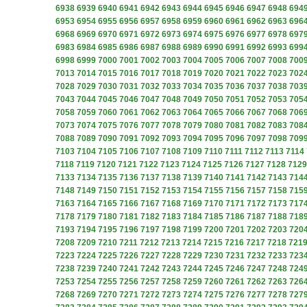
6938
6939
6940
6941
6942
6943
6944
6945
6946
6947
6948
694
6953
6954
6955
6956
6957
6958
6959
6960
6961
6962
6963
696
6968
6969
6970
6971
6972
6973
6974
6975
6976
6977
6978
697
6983
6984
6985
6986
6987
6988
6989
6990
6991
6992
6993
699
6998
6999
7000
7001
7002
7003
7004
7005
7006
7007
7008
700
7013
7014
7015
7016
7017
7018
7019
7020
7021
7022
7023
702
7028
7029
7030
7031
7032
7033
7034
7035
7036
7037
7038
703
7043
7044
7045
7046
7047
7048
7049
7050
7051
7052
7053
705
7058
7059
7060
7061
7062
7063
7064
7065
7066
7067
7068
706
7073
7074
7075
7076
7077
7078
7079
7080
7081
7082
7083
708
7088
7089
7090
7091
7092
7093
7094
7095
7096
7097
7098
709
7103
7104
7105
7106
7107
7108
7109
7110
7111
7112
7113
7114
7118
7119
7120
7121
7122
7123
7124
7125
7126
7127
7128
7129
7133
7134
7135
7136
7137
7138
7139
7140
7141
7142
7143
714
7148
7149
7150
7151
7152
7153
7154
7155
7156
7157
7158
715
7163
7164
7165
7166
7167
7168
7169
7170
7171
7172
7173
717
7178
7179
7180
7181
7182
7183
7184
7185
7186
7187
7188
718
7193
7194
7195
7196
7197
7198
7199
7200
7201
7202
7203
720
7208
7209
7210
7211
7212
7213
7214
7215
7216
7217
7218
721
7223
7224
7225
7226
7227
7228
7229
7230
7231
7232
7233
723
7238
7239
7240
7241
7242
7243
7244
7245
7246
7247
7248
724
7253
7254
7255
7256
7257
7258
7259
7260
7261
7262
7263
726
7268
7269
7270
7271
7272
7273
7274
7275
7276
7277
7278
727