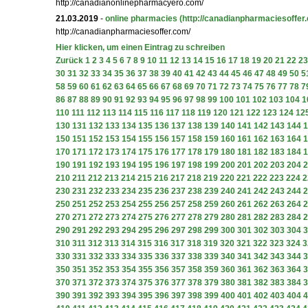
http://canadianonlinepharmacyero.com/
21.03.2019
-
online pharmacies
(http://canadianpharmaciesoffer
http://canadianpharmaciesoffer.com/
Hier klicken, um einen Eintrag zu schreiben
Zurück
1
2
3
4
5
6
7
8
9
10
11
12
13
14
15
16
17
18
19
20
21
22
23
30
31
32
33
34
35
36
37
38
39
40
41
42
43
44
45
46
47
48
49
50
5
58
59
60
61
62
63
64
65
66
67
68
69
70
71
72
73
74
75
76
77
78
7
86
87
88
89
90
91
92
93
94
95
96
97
98
99
100
101
102
103
104
1
110
111
112
113
114
115
116
117
118
119
120
121
122
123
124
12
130
131
132
133
134
135
136
137
138
139
140
141
142
143
144
1
150
151
152
153
154
155
156
157
158
159
160
161
162
163
164
1
170
171
172
173
174
175
176
177
178
179
180
181
182
183
184
1
190
191
192
193
194
195
196
197
198
199
200
201
202
203
204
2
210
211
212
213
214
215
216
217
218
219
220
221
222
223
224
2
230
231
232
233
234
235
236
237
238
239
240
241
242
243
244
2
250
251
252
253
254
255
256
257
258
259
260
261
262
263
264
2
270
271
272
273
274
275
276
277
278
279
280
281
282
283
284
2
290
291
292
293
294
295
296
297
298
299
300
301
302
303
304
3
310
311
312
313
314
315
316
317
318
319
320
321
322
323
324
3
330
331
332
333
334
335
336
337
338
339
340
341
342
343
344
3
350
351
352
353
354
355
356
357
358
359
360
361
362
363
364
3
370
371
372
373
374
375
376
377
378
379
380
381
382
383
384
3
390
391
392
393
394
395
396
397
398
399
400
401
402
403
404
4