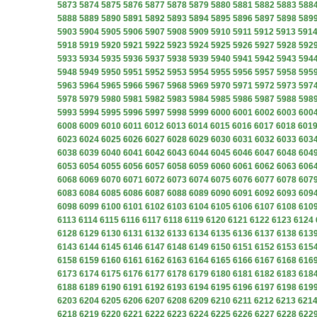
5873
5874
5875
5876
5877
5878
5879
5880
5881
5882
5883
588
5888
5889
5890
5891
5892
5893
5894
5895
5896
5897
5898
589
5903
5904
5905
5906
5907
5908
5909
5910
5911
5912
5913
591
5918
5919
5920
5921
5922
5923
5924
5925
5926
5927
5928
592
5933
5934
5935
5936
5937
5938
5939
5940
5941
5942
5943
594
5948
5949
5950
5951
5952
5953
5954
5955
5956
5957
5958
595
5963
5964
5965
5966
5967
5968
5969
5970
5971
5972
5973
597
5978
5979
5980
5981
5982
5983
5984
5985
5986
5987
5988
598
5993
5994
5995
5996
5997
5998
5999
6000
6001
6002
6003
600
6008
6009
6010
6011
6012
6013
6014
6015
6016
6017
6018
601
6023
6024
6025
6026
6027
6028
6029
6030
6031
6032
6033
603
6038
6039
6040
6041
6042
6043
6044
6045
6046
6047
6048
604
6053
6054
6055
6056
6057
6058
6059
6060
6061
6062
6063
606
6068
6069
6070
6071
6072
6073
6074
6075
6076
6077
6078
607
6083
6084
6085
6086
6087
6088
6089
6090
6091
6092
6093
609
6098
6099
6100
6101
6102
6103
6104
6105
6106
6107
6108
610
6113
6114
6115
6116
6117
6118
6119
6120
6121
6122
6123
6124
6128
6129
6130
6131
6132
6133
6134
6135
6136
6137
6138
613
6143
6144
6145
6146
6147
6148
6149
6150
6151
6152
6153
615
6158
6159
6160
6161
6162
6163
6164
6165
6166
6167
6168
616
6173
6174
6175
6176
6177
6178
6179
6180
6181
6182
6183
618
6188
6189
6190
6191
6192
6193
6194
6195
6196
6197
6198
619
6203
6204
6205
6206
6207
6208
6209
6210
6211
6212
6213
621
6218
6219
6220
6221
6222
6223
6224
6225
6226
6227
6228
622