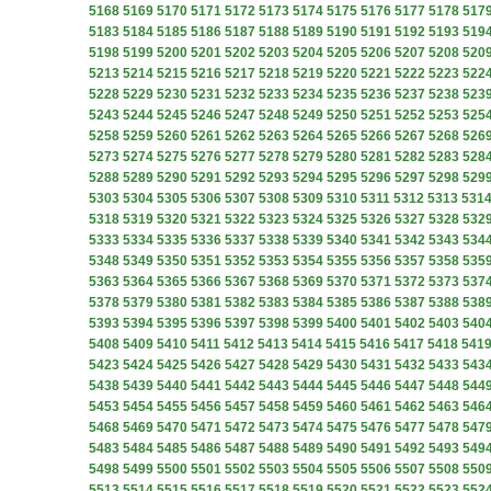
5168
5169
5170
5171
5172
5173
5174
5175
5176
5177
5178
517
5183
5184
5185
5186
5187
5188
5189
5190
5191
5192
5193
519
5198
5199
5200
5201
5202
5203
5204
5205
5206
5207
5208
520
5213
5214
5215
5216
5217
5218
5219
5220
5221
5222
5223
522
5228
5229
5230
5231
5232
5233
5234
5235
5236
5237
5238
523
5243
5244
5245
5246
5247
5248
5249
5250
5251
5252
5253
525
5258
5259
5260
5261
5262
5263
5264
5265
5266
5267
5268
526
5273
5274
5275
5276
5277
5278
5279
5280
5281
5282
5283
528
5288
5289
5290
5291
5292
5293
5294
5295
5296
5297
5298
529
5303
5304
5305
5306
5307
5308
5309
5310
5311
5312
5313
531
5318
5319
5320
5321
5322
5323
5324
5325
5326
5327
5328
532
5333
5334
5335
5336
5337
5338
5339
5340
5341
5342
5343
534
5348
5349
5350
5351
5352
5353
5354
5355
5356
5357
5358
535
5363
5364
5365
5366
5367
5368
5369
5370
5371
5372
5373
537
5378
5379
5380
5381
5382
5383
5384
5385
5386
5387
5388
538
5393
5394
5395
5396
5397
5398
5399
5400
5401
5402
5403
540
5408
5409
5410
5411
5412
5413
5414
5415
5416
5417
5418
541
5423
5424
5425
5426
5427
5428
5429
5430
5431
5432
5433
543
5438
5439
5440
5441
5442
5443
5444
5445
5446
5447
5448
544
5453
5454
5455
5456
5457
5458
5459
5460
5461
5462
5463
546
5468
5469
5470
5471
5472
5473
5474
5475
5476
5477
5478
547
5483
5484
5485
5486
5487
5488
5489
5490
5491
5492
5493
549
5498
5499
5500
5501
5502
5503
5504
5505
5506
5507
5508
550
5513
5514
5515
5516
5517
5518
5519
5520
5521
5522
5523
552