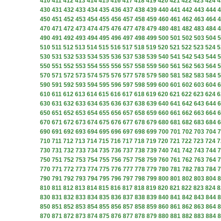
410
411
412
413
414
415
416
417
418
419
420
421
422
423
424
4
430
431
432
433
434
435
436
437
438
439
440
441
442
443
444
4
450
451
452
453
454
455
456
457
458
459
460
461
462
463
464
4
470
471
472
473
474
475
476
477
478
479
480
481
482
483
484
4
490
491
492
493
494
495
496
497
498
499
500
501
502
503
504
5
510
511
512
513
514
515
516
517
518
519
520
521
522
523
524
5
530
531
532
533
534
535
536
537
538
539
540
541
542
543
544
5
550
551
552
553
554
555
556
557
558
559
560
561
562
563
564
5
570
571
572
573
574
575
576
577
578
579
580
581
582
583
584
5
590
591
592
593
594
595
596
597
598
599
600
601
602
603
604
6
610
611
612
613
614
615
616
617
618
619
620
621
622
623
624
6
630
631
632
633
634
635
636
637
638
639
640
641
642
643
644
6
650
651
652
653
654
655
656
657
658
659
660
661
662
663
664
6
670
671
672
673
674
675
676
677
678
679
680
681
682
683
684
6
690
691
692
693
694
695
696
697
698
699
700
701
702
703
704
7
710
711
712
713
714
715
716
717
718
719
720
721
722
723
724
7
730
731
732
733
734
735
736
737
738
739
740
741
742
743
744
7
750
751
752
753
754
755
756
757
758
759
760
761
762
763
764
7
770
771
772
773
774
775
776
777
778
779
780
781
782
783
784
7
790
791
792
793
794
795
796
797
798
799
800
801
802
803
804
8
810
811
812
813
814
815
816
817
818
819
820
821
822
823
824
8
830
831
832
833
834
835
836
837
838
839
840
841
842
843
844
8
850
851
852
853
854
855
856
857
858
859
860
861
862
863
864
8
870
871
872
873
874
875
876
877
878
879
880
881
882
883
884
8