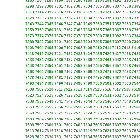
7283
7284
7285
7286
7287
7288
7289
7290
7291
7292
7293
729
7298
7299
7300
7301
7302
7303
7304
7305
7306
7307
7308
730
7313
7314
7315
7316
7317
7318
7319
7320
7321
7322
7323
732
7328
7329
7330
7331
7332
7333
7334
7335
7336
7337
7338
733
7343
7344
7345
7346
7347
7348
7349
7350
7351
7352
7353
735
7358
7359
7360
7361
7362
7363
7364
7365
7366
7367
7368
736
7373
7374
7375
7376
7377
7378
7379
7380
7381
7382
7383
738
7388
7389
7390
7391
7392
7393
7394
7395
7396
7397
7398
739
7403
7404
7405
7406
7407
7408
7409
7410
7411
7412
7413
741
7418
7419
7420
7421
7422
7423
7424
7425
7426
7427
7428
742
7433
7434
7435
7436
7437
7438
7439
7440
7441
7442
7443
744
7448
7449
7450
7451
7452
7453
7454
7455
7456
7457
7458
745
7463
7464
7465
7466
7467
7468
7469
7470
7471
7472
7473
747
7478
7479
7480
7481
7482
7483
7484
7485
7486
7487
7488
748
7493
7494
7495
7496
7497
7498
7499
7500
7501
7502
7503
750
7508
7509
7510
7511
7512
7513
7514
7515
7516
7517
7518
751
7523
7524
7525
7526
7527
7528
7529
7530
7531
7532
7533
753
7538
7539
7540
7541
7542
7543
7544
7545
7546
7547
7548
754
7553
7554
7555
7556
7557
7558
7559
7560
7561
7562
7563
756
7568
7569
7570
7571
7572
7573
7574
7575
7576
7577
7578
757
7583
7584
7585
7586
7587
7588
7589
7590
7591
7592
7593
759
7598
7599
7600
7601
7602
7603
7604
7605
7606
7607
7608
760
7613
7614
7615
7616
7617
7618
7619
7620
7621
7622
7623
762
7628
7629
7630
7631
7632
7633
7634
7635
7636
7637
7638
763