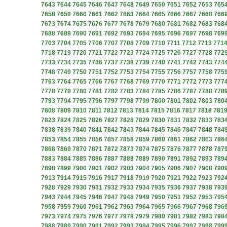
7643
7644
7645
7646
7647
7648
7649
7650
7651
7652
7653
765
7658
7659
7660
7661
7662
7663
7664
7665
7666
7667
7668
766
7673
7674
7675
7676
7677
7678
7679
7680
7681
7682
7683
768
7688
7689
7690
7691
7692
7693
7694
7695
7696
7697
7698
769
7703
7704
7705
7706
7707
7708
7709
7710
7711
7712
7713
771
7718
7719
7720
7721
7722
7723
7724
7725
7726
7727
7728
772
7733
7734
7735
7736
7737
7738
7739
7740
7741
7742
7743
774
7748
7749
7750
7751
7752
7753
7754
7755
7756
7757
7758
775
7763
7764
7765
7766
7767
7768
7769
7770
7771
7772
7773
777
7778
7779
7780
7781
7782
7783
7784
7785
7786
7787
7788
778
7793
7794
7795
7796
7797
7798
7799
7800
7801
7802
7803
780
7808
7809
7810
7811
7812
7813
7814
7815
7816
7817
7818
781
7823
7824
7825
7826
7827
7828
7829
7830
7831
7832
7833
783
7838
7839
7840
7841
7842
7843
7844
7845
7846
7847
7848
784
7853
7854
7855
7856
7857
7858
7859
7860
7861
7862
7863
786
7868
7869
7870
7871
7872
7873
7874
7875
7876
7877
7878
787
7883
7884
7885
7886
7887
7888
7889
7890
7891
7892
7893
789
7898
7899
7900
7901
7902
7903
7904
7905
7906
7907
7908
790
7913
7914
7915
7916
7917
7918
7919
7920
7921
7922
7923
792
7928
7929
7930
7931
7932
7933
7934
7935
7936
7937
7938
793
7943
7944
7945
7946
7947
7948
7949
7950
7951
7952
7953
795
7958
7959
7960
7961
7962
7963
7964
7965
7966
7967
7968
796
7973
7974
7975
7976
7977
7978
7979
7980
7981
7982
7983
798
7988
7989
7990
7991
7992
7993
7994
7995
7996
7997
7998
799