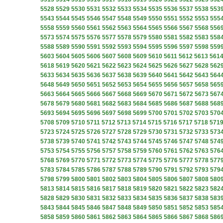
5528
5529
5530
5531
5532
5533
5534
5535
5536
5537
5538
553
5543
5544
5545
5546
5547
5548
5549
5550
5551
5552
5553
555
5558
5559
5560
5561
5562
5563
5564
5565
5566
5567
5568
556
5573
5574
5575
5576
5577
5578
5579
5580
5581
5582
5583
558
5588
5589
5590
5591
5592
5593
5594
5595
5596
5597
5598
559
5603
5604
5605
5606
5607
5608
5609
5610
5611
5612
5613
561
5618
5619
5620
5621
5622
5623
5624
5625
5626
5627
5628
562
5633
5634
5635
5636
5637
5638
5639
5640
5641
5642
5643
564
5648
5649
5650
5651
5652
5653
5654
5655
5656
5657
5658
565
5663
5664
5665
5666
5667
5668
5669
5670
5671
5672
5673
567
5678
5679
5680
5681
5682
5683
5684
5685
5686
5687
5688
568
5693
5694
5695
5696
5697
5698
5699
5700
5701
5702
5703
570
5708
5709
5710
5711
5712
5713
5714
5715
5716
5717
5718
571
5723
5724
5725
5726
5727
5728
5729
5730
5731
5732
5733
573
5738
5739
5740
5741
5742
5743
5744
5745
5746
5747
5748
574
5753
5754
5755
5756
5757
5758
5759
5760
5761
5762
5763
576
5768
5769
5770
5771
5772
5773
5774
5775
5776
5777
5778
577
5783
5784
5785
5786
5787
5788
5789
5790
5791
5792
5793
579
5798
5799
5800
5801
5802
5803
5804
5805
5806
5807
5808
580
5813
5814
5815
5816
5817
5818
5819
5820
5821
5822
5823
582
5828
5829
5830
5831
5832
5833
5834
5835
5836
5837
5838
583
5843
5844
5845
5846
5847
5848
5849
5850
5851
5852
5853
585
5858
5859
5860
5861
5862
5863
5864
5865
5866
5867
5868
586