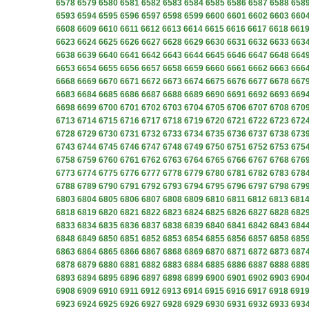
6578
6579
6580
6581
6582
6583
6584
6585
6586
6587
6588
658
6593
6594
6595
6596
6597
6598
6599
6600
6601
6602
6603
660
6608
6609
6610
6611
6612
6613
6614
6615
6616
6617
6618
661
6623
6624
6625
6626
6627
6628
6629
6630
6631
6632
6633
663
6638
6639
6640
6641
6642
6643
6644
6645
6646
6647
6648
664
6653
6654
6655
6656
6657
6658
6659
6660
6661
6662
6663
666
6668
6669
6670
6671
6672
6673
6674
6675
6676
6677
6678
667
6683
6684
6685
6686
6687
6688
6689
6690
6691
6692
6693
669
6698
6699
6700
6701
6702
6703
6704
6705
6706
6707
6708
670
6713
6714
6715
6716
6717
6718
6719
6720
6721
6722
6723
672
6728
6729
6730
6731
6732
6733
6734
6735
6736
6737
6738
673
6743
6744
6745
6746
6747
6748
6749
6750
6751
6752
6753
675
6758
6759
6760
6761
6762
6763
6764
6765
6766
6767
6768
676
6773
6774
6775
6776
6777
6778
6779
6780
6781
6782
6783
678
6788
6789
6790
6791
6792
6793
6794
6795
6796
6797
6798
679
6803
6804
6805
6806
6807
6808
6809
6810
6811
6812
6813
681
6818
6819
6820
6821
6822
6823
6824
6825
6826
6827
6828
682
6833
6834
6835
6836
6837
6838
6839
6840
6841
6842
6843
684
6848
6849
6850
6851
6852
6853
6854
6855
6856
6857
6858
685
6863
6864
6865
6866
6867
6868
6869
6870
6871
6872
6873
687
6878
6879
6880
6881
6882
6883
6884
6885
6886
6887
6888
688
6893
6894
6895
6896
6897
6898
6899
6900
6901
6902
6903
690
6908
6909
6910
6911
6912
6913
6914
6915
6916
6917
6918
691
6923
6924
6925
6926
6927
6928
6929
6930
6931
6932
6933
693