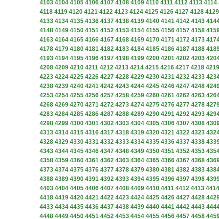
4103
4104
4105
4106
4107
4108
4109
4110
4111
4112
4113
4114
4118
4119
4120
4121
4122
4123
4124
4125
4126
4127
4128
4129
4133
4134
4135
4136
4137
4138
4139
4140
4141
4142
4143
414
4148
4149
4150
4151
4152
4153
4154
4155
4156
4157
4158
415
4163
4164
4165
4166
4167
4168
4169
4170
4171
4172
4173
417
4178
4179
4180
4181
4182
4183
4184
4185
4186
4187
4188
418
4193
4194
4195
4196
4197
4198
4199
4200
4201
4202
4203
420
4208
4209
4210
4211
4212
4213
4214
4215
4216
4217
4218
421
4223
4224
4225
4226
4227
4228
4229
4230
4231
4232
4233
423
4238
4239
4240
4241
4242
4243
4244
4245
4246
4247
4248
424
4253
4254
4255
4256
4257
4258
4259
4260
4261
4262
4263
426
4268
4269
4270
4271
4272
4273
4274
4275
4276
4277
4278
427
4283
4284
4285
4286
4287
4288
4289
4290
4291
4292
4293
429
4298
4299
4300
4301
4302
4303
4304
4305
4306
4307
4308
430
4313
4314
4315
4316
4317
4318
4319
4320
4321
4322
4323
432
4328
4329
4330
4331
4332
4333
4334
4335
4336
4337
4338
433
4343
4344
4345
4346
4347
4348
4349
4350
4351
4352
4353
435
4358
4359
4360
4361
4362
4363
4364
4365
4366
4367
4368
436
4373
4374
4375
4376
4377
4378
4379
4380
4381
4382
4383
438
4388
4389
4390
4391
4392
4393
4394
4395
4396
4397
4398
439
4403
4404
4405
4406
4407
4408
4409
4410
4411
4412
4413
441
4418
4419
4420
4421
4422
4423
4424
4425
4426
4427
4428
442
4433
4434
4435
4436
4437
4438
4439
4440
4441
4442
4443
444
4448
4449
4450
4451
4452
4453
4454
4455
4456
4457
4458
445