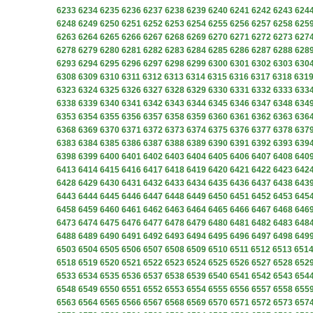
6233
6234
6235
6236
6237
6238
6239
6240
6241
6242
6243
624
6248
6249
6250
6251
6252
6253
6254
6255
6256
6257
6258
625
6263
6264
6265
6266
6267
6268
6269
6270
6271
6272
6273
627
6278
6279
6280
6281
6282
6283
6284
6285
6286
6287
6288
628
6293
6294
6295
6296
6297
6298
6299
6300
6301
6302
6303
630
6308
6309
6310
6311
6312
6313
6314
6315
6316
6317
6318
631
6323
6324
6325
6326
6327
6328
6329
6330
6331
6332
6333
633
6338
6339
6340
6341
6342
6343
6344
6345
6346
6347
6348
634
6353
6354
6355
6356
6357
6358
6359
6360
6361
6362
6363
636
6368
6369
6370
6371
6372
6373
6374
6375
6376
6377
6378
637
6383
6384
6385
6386
6387
6388
6389
6390
6391
6392
6393
639
6398
6399
6400
6401
6402
6403
6404
6405
6406
6407
6408
640
6413
6414
6415
6416
6417
6418
6419
6420
6421
6422
6423
642
6428
6429
6430
6431
6432
6433
6434
6435
6436
6437
6438
643
6443
6444
6445
6446
6447
6448
6449
6450
6451
6452
6453
645
6458
6459
6460
6461
6462
6463
6464
6465
6466
6467
6468
646
6473
6474
6475
6476
6477
6478
6479
6480
6481
6482
6483
648
6488
6489
6490
6491
6492
6493
6494
6495
6496
6497
6498
649
6503
6504
6505
6506
6507
6508
6509
6510
6511
6512
6513
651
6518
6519
6520
6521
6522
6523
6524
6525
6526
6527
6528
652
6533
6534
6535
6536
6537
6538
6539
6540
6541
6542
6543
654
6548
6549
6550
6551
6552
6553
6554
6555
6556
6557
6558
655
6563
6564
6565
6566
6567
6568
6569
6570
6571
6572
6573
657