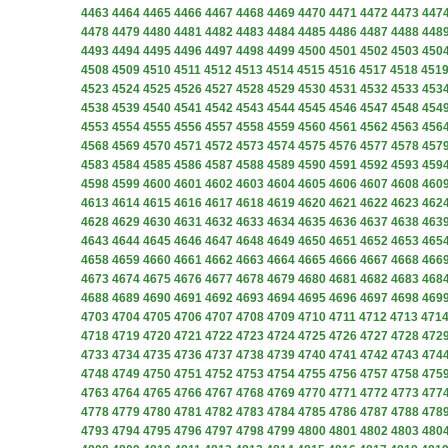
4463
4464
4465
4466
4467
4468
4469
4470
4471
4472
4473
447
4478
4479
4480
4481
4482
4483
4484
4485
4486
4487
4488
448
4493
4494
4495
4496
4497
4498
4499
4500
4501
4502
4503
450
4508
4509
4510
4511
4512
4513
4514
4515
4516
4517
4518
451
4523
4524
4525
4526
4527
4528
4529
4530
4531
4532
4533
453
4538
4539
4540
4541
4542
4543
4544
4545
4546
4547
4548
454
4553
4554
4555
4556
4557
4558
4559
4560
4561
4562
4563
456
4568
4569
4570
4571
4572
4573
4574
4575
4576
4577
4578
457
4583
4584
4585
4586
4587
4588
4589
4590
4591
4592
4593
459
4598
4599
4600
4601
4602
4603
4604
4605
4606
4607
4608
460
4613
4614
4615
4616
4617
4618
4619
4620
4621
4622
4623
462
4628
4629
4630
4631
4632
4633
4634
4635
4636
4637
4638
463
4643
4644
4645
4646
4647
4648
4649
4650
4651
4652
4653
465
4658
4659
4660
4661
4662
4663
4664
4665
4666
4667
4668
466
4673
4674
4675
4676
4677
4678
4679
4680
4681
4682
4683
468
4688
4689
4690
4691
4692
4693
4694
4695
4696
4697
4698
469
4703
4704
4705
4706
4707
4708
4709
4710
4711
4712
4713
471
4718
4719
4720
4721
4722
4723
4724
4725
4726
4727
4728
472
4733
4734
4735
4736
4737
4738
4739
4740
4741
4742
4743
474
4748
4749
4750
4751
4752
4753
4754
4755
4756
4757
4758
475
4763
4764
4765
4766
4767
4768
4769
4770
4771
4772
4773
477
4778
4779
4780
4781
4782
4783
4784
4785
4786
4787
4788
478
4793
4794
4795
4796
4797
4798
4799
4800
4801
4802
4803
480