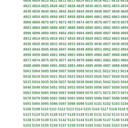
4808
4809
4810
4811
4812
4813
4814
4815
4816
4817
4818
481
4823
4824
4825
4826
4827
4828
4829
4830
4831
4832
4833
483
4838
4839
4840
4841
4842
4843
4844
4845
4846
4847
4848
484
4853
4854
4855
4856
4857
4858
4859
4860
4861
4862
4863
486
4868
4869
4870
4871
4872
4873
4874
4875
4876
4877
4878
487
4883
4884
4885
4886
4887
4888
4889
4890
4891
4892
4893
489
4898
4899
4900
4901
4902
4903
4904
4905
4906
4907
4908
490
4913
4914
4915
4916
4917
4918
4919
4920
4921
4922
4923
492
4928
4929
4930
4931
4932
4933
4934
4935
4936
4937
4938
493
4943
4944
4945
4946
4947
4948
4949
4950
4951
4952
4953
495
4958
4959
4960
4961
4962
4963
4964
4965
4966
4967
4968
496
4973
4974
4975
4976
4977
4978
4979
4980
4981
4982
4983
498
4988
4989
4990
4991
4992
4993
4994
4995
4996
4997
4998
499
5003
5004
5005
5006
5007
5008
5009
5010
5011
5012
5013
501
5018
5019
5020
5021
5022
5023
5024
5025
5026
5027
5028
502
5033
5034
5035
5036
5037
5038
5039
5040
5041
5042
5043
504
5048
5049
5050
5051
5052
5053
5054
5055
5056
5057
5058
505
5063
5064
5065
5066
5067
5068
5069
5070
5071
5072
5073
507
5078
5079
5080
5081
5082
5083
5084
5085
5086
5087
5088
508
5093
5094
5095
5096
5097
5098
5099
5100
5101
5102
5103
510
5108
5109
5110
5111
5112
5113
5114
5115
5116
5117
5118
5119
5123
5124
5125
5126
5127
5128
5129
5130
5131
5132
5133
513
5138
5139
5140
5141
5142
5143
5144
5145
5146
5147
5148
514
5153
5154
5155
5156
5157
5158
5159
5160
5161
5162
5163
516