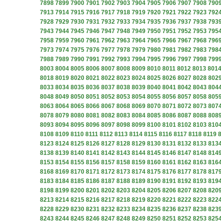
7898
7899
7900
7901
7902
7903
7904
7905
7906
7907
7908
790
7913
7914
7915
7916
7917
7918
7919
7920
7921
7922
7923
792
7928
7929
7930
7931
7932
7933
7934
7935
7936
7937
7938
793
7943
7944
7945
7946
7947
7948
7949
7950
7951
7952
7953
795
7958
7959
7960
7961
7962
7963
7964
7965
7966
7967
7968
796
7973
7974
7975
7976
7977
7978
7979
7980
7981
7982
7983
798
7988
7989
7990
7991
7992
7993
7994
7995
7996
7997
7998
799
8003
8004
8005
8006
8007
8008
8009
8010
8011
8012
8013
801
8018
8019
8020
8021
8022
8023
8024
8025
8026
8027
8028
802
8033
8034
8035
8036
8037
8038
8039
8040
8041
8042
8043
804
8048
8049
8050
8051
8052
8053
8054
8055
8056
8057
8058
805
8063
8064
8065
8066
8067
8068
8069
8070
8071
8072
8073
807
8078
8079
8080
8081
8082
8083
8084
8085
8086
8087
8088
808
8093
8094
8095
8096
8097
8098
8099
8100
8101
8102
8103
810
8108
8109
8110
8111
8112
8113
8114
8115
8116
8117
8118
8119
8123
8124
8125
8126
8127
8128
8129
8130
8131
8132
8133
813
8138
8139
8140
8141
8142
8143
8144
8145
8146
8147
8148
814
8153
8154
8155
8156
8157
8158
8159
8160
8161
8162
8163
816
8168
8169
8170
8171
8172
8173
8174
8175
8176
8177
8178
817
8183
8184
8185
8186
8187
8188
8189
8190
8191
8192
8193
819
8198
8199
8200
8201
8202
8203
8204
8205
8206
8207
8208
820
8213
8214
8215
8216
8217
8218
8219
8220
8221
8222
8223
822
8228
8229
8230
8231
8232
8233
8234
8235
8236
8237
8238
823
8243
8244
8245
8246
8247
8248
8249
8250
8251
8252
8253
825