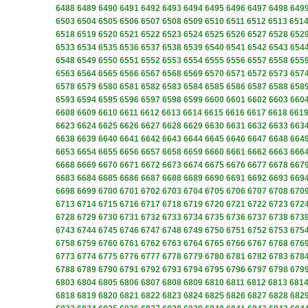
6488
6489
6490
6491
6492
6493
6494
6495
6496
6497
6498
649
6503
6504
6505
6506
6507
6508
6509
6510
6511
6512
6513
651
6518
6519
6520
6521
6522
6523
6524
6525
6526
6527
6528
652
6533
6534
6535
6536
6537
6538
6539
6540
6541
6542
6543
654
6548
6549
6550
6551
6552
6553
6554
6555
6556
6557
6558
655
6563
6564
6565
6566
6567
6568
6569
6570
6571
6572
6573
657
6578
6579
6580
6581
6582
6583
6584
6585
6586
6587
6588
658
6593
6594
6595
6596
6597
6598
6599
6600
6601
6602
6603
660
6608
6609
6610
6611
6612
6613
6614
6615
6616
6617
6618
661
6623
6624
6625
6626
6627
6628
6629
6630
6631
6632
6633
663
6638
6639
6640
6641
6642
6643
6644
6645
6646
6647
6648
664
6653
6654
6655
6656
6657
6658
6659
6660
6661
6662
6663
666
6668
6669
6670
6671
6672
6673
6674
6675
6676
6677
6678
667
6683
6684
6685
6686
6687
6688
6689
6690
6691
6692
6693
669
6698
6699
6700
6701
6702
6703
6704
6705
6706
6707
6708
670
6713
6714
6715
6716
6717
6718
6719
6720
6721
6722
6723
672
6728
6729
6730
6731
6732
6733
6734
6735
6736
6737
6738
673
6743
6744
6745
6746
6747
6748
6749
6750
6751
6752
6753
675
6758
6759
6760
6761
6762
6763
6764
6765
6766
6767
6768
676
6773
6774
6775
6776
6777
6778
6779
6780
6781
6782
6783
678
6788
6789
6790
6791
6792
6793
6794
6795
6796
6797
6798
679
6803
6804
6805
6806
6807
6808
6809
6810
6811
6812
6813
681
6818
6819
6820
6821
6822
6823
6824
6825
6826
6827
6828
682