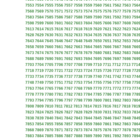
7553
7554
7555
7556
7557
7558
7559
7560
7561
7562
7563
756
7568
7569
7570
7571
7572
7573
7574
7575
7576
7577
7578
757
7583
7584
7585
7586
7587
7588
7589
7590
7591
7592
7593
759
7598
7599
7600
7601
7602
7603
7604
7605
7606
7607
7608
760
7613
7614
7615
7616
7617
7618
7619
7620
7621
7622
7623
762
7628
7629
7630
7631
7632
7633
7634
7635
7636
7637
7638
763
7643
7644
7645
7646
7647
7648
7649
7650
7651
7652
7653
765
7658
7659
7660
7661
7662
7663
7664
7665
7666
7667
7668
766
7673
7674
7675
7676
7677
7678
7679
7680
7681
7682
7683
768
7688
7689
7690
7691
7692
7693
7694
7695
7696
7697
7698
769
7703
7704
7705
7706
7707
7708
7709
7710
7711
7712
7713
771
7718
7719
7720
7721
7722
7723
7724
7725
7726
7727
7728
772
7733
7734
7735
7736
7737
7738
7739
7740
7741
7742
7743
774
7748
7749
7750
7751
7752
7753
7754
7755
7756
7757
7758
775
7763
7764
7765
7766
7767
7768
7769
7770
7771
7772
7773
777
7778
7779
7780
7781
7782
7783
7784
7785
7786
7787
7788
778
7793
7794
7795
7796
7797
7798
7799
7800
7801
7802
7803
780
7808
7809
7810
7811
7812
7813
7814
7815
7816
7817
7818
781
7823
7824
7825
7826
7827
7828
7829
7830
7831
7832
7833
783
7838
7839
7840
7841
7842
7843
7844
7845
7846
7847
7848
784
7853
7854
7855
7856
7857
7858
7859
7860
7861
7862
7863
786
7868
7869
7870
7871
7872
7873
7874
7875
7876
7877
7878
787
7883
7884
7885
7886
7887
7888
7889
7890
7891
7892
7893
789