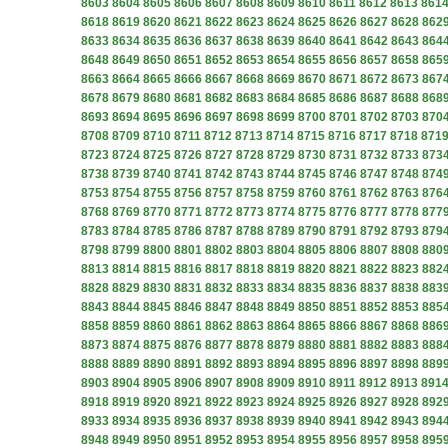
8603
8604
8605
8606
8607
8608
8609
8610
8611
8612
8613
861
8618
8619
8620
8621
8622
8623
8624
8625
8626
8627
8628
862
8633
8634
8635
8636
8637
8638
8639
8640
8641
8642
8643
864
8648
8649
8650
8651
8652
8653
8654
8655
8656
8657
8658
865
8663
8664
8665
8666
8667
8668
8669
8670
8671
8672
8673
867
8678
8679
8680
8681
8682
8683
8684
8685
8686
8687
8688
868
8693
8694
8695
8696
8697
8698
8699
8700
8701
8702
8703
870
8708
8709
8710
8711
8712
8713
8714
8715
8716
8717
8718
871
8723
8724
8725
8726
8727
8728
8729
8730
8731
8732
8733
873
8738
8739
8740
8741
8742
8743
8744
8745
8746
8747
8748
874
8753
8754
8755
8756
8757
8758
8759
8760
8761
8762
8763
876
8768
8769
8770
8771
8772
8773
8774
8775
8776
8777
8778
877
8783
8784
8785
8786
8787
8788
8789
8790
8791
8792
8793
879
8798
8799
8800
8801
8802
8803
8804
8805
8806
8807
8808
880
8813
8814
8815
8816
8817
8818
8819
8820
8821
8822
8823
882
8828
8829
8830
8831
8832
8833
8834
8835
8836
8837
8838
883
8843
8844
8845
8846
8847
8848
8849
8850
8851
8852
8853
885
8858
8859
8860
8861
8862
8863
8864
8865
8866
8867
8868
886
8873
8874
8875
8876
8877
8878
8879
8880
8881
8882
8883
888
8888
8889
8890
8891
8892
8893
8894
8895
8896
8897
8898
889
8903
8904
8905
8906
8907
8908
8909
8910
8911
8912
8913
891
8918
8919
8920
8921
8922
8923
8924
8925
8926
8927
8928
892
8933
8934
8935
8936
8937
8938
8939
8940
8941
8942
8943
894
8948
8949
8950
8951
8952
8953
8954
8955
8956
8957
8958
895