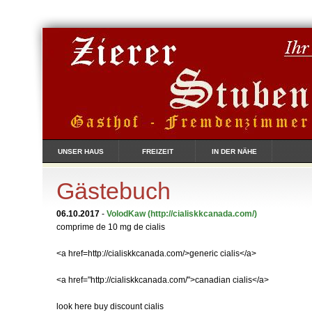
UNSER HAUS
FREIZEIT
IN DER NÄHE
Gästebuch
06.10.2017
-
VolodKaw
(http://cialiskkcanada.com/)
comprime de 10 mg de cialis
<a href=http://cialiskkcanada.com/>generic cialis</a>
<a href="http://cialiskkcanada.com/">canadian cialis</a>
look here buy discount cialis