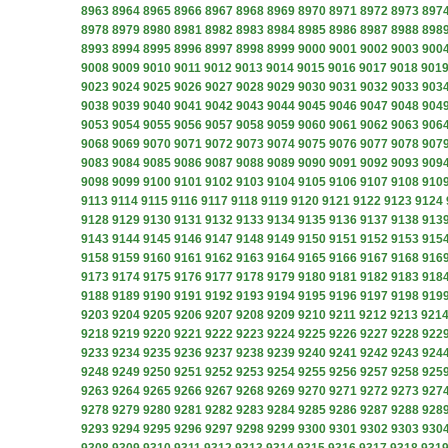
8963
8964
8965
8966
8967
8968
8969
8970
8971
8972
8973
897
8978
8979
8980
8981
8982
8983
8984
8985
8986
8987
8988
898
8993
8994
8995
8996
8997
8998
8999
9000
9001
9002
9003
900
9008
9009
9010
9011
9012
9013
9014
9015
9016
9017
9018
901
9023
9024
9025
9026
9027
9028
9029
9030
9031
9032
9033
903
9038
9039
9040
9041
9042
9043
9044
9045
9046
9047
9048
904
9053
9054
9055
9056
9057
9058
9059
9060
9061
9062
9063
906
9068
9069
9070
9071
9072
9073
9074
9075
9076
9077
9078
907
9083
9084
9085
9086
9087
9088
9089
9090
9091
9092
9093
909
9098
9099
9100
9101
9102
9103
9104
9105
9106
9107
9108
910
9113
9114
9115
9116
9117
9118
9119
9120
9121
9122
9123
9124
9128
9129
9130
9131
9132
9133
9134
9135
9136
9137
9138
913
9143
9144
9145
9146
9147
9148
9149
9150
9151
9152
9153
915
9158
9159
9160
9161
9162
9163
9164
9165
9166
9167
9168
916
9173
9174
9175
9176
9177
9178
9179
9180
9181
9182
9183
918
9188
9189
9190
9191
9192
9193
9194
9195
9196
9197
9198
919
9203
9204
9205
9206
9207
9208
9209
9210
9211
9212
9213
921
9218
9219
9220
9221
9222
9223
9224
9225
9226
9227
9228
922
9233
9234
9235
9236
9237
9238
9239
9240
9241
9242
9243
924
9248
9249
9250
9251
9252
9253
9254
9255
9256
9257
9258
925
9263
9264
9265
9266
9267
9268
9269
9270
9271
9272
9273
927
9278
9279
9280
9281
9282
9283
9284
9285
9286
9287
9288
928
9293
9294
9295
9296
9297
9298
9299
9300
9301
9302
9303
930