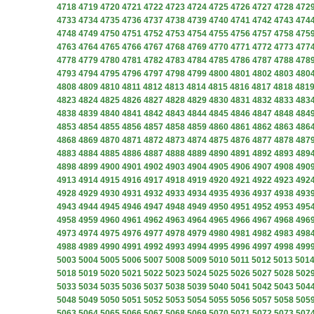
4718
4719
4720
4721
4722
4723
4724
4725
4726
4727
4728
472
4733
4734
4735
4736
4737
4738
4739
4740
4741
4742
4743
474
4748
4749
4750
4751
4752
4753
4754
4755
4756
4757
4758
475
4763
4764
4765
4766
4767
4768
4769
4770
4771
4772
4773
477
4778
4779
4780
4781
4782
4783
4784
4785
4786
4787
4788
478
4793
4794
4795
4796
4797
4798
4799
4800
4801
4802
4803
480
4808
4809
4810
4811
4812
4813
4814
4815
4816
4817
4818
481
4823
4824
4825
4826
4827
4828
4829
4830
4831
4832
4833
483
4838
4839
4840
4841
4842
4843
4844
4845
4846
4847
4848
484
4853
4854
4855
4856
4857
4858
4859
4860
4861
4862
4863
486
4868
4869
4870
4871
4872
4873
4874
4875
4876
4877
4878
487
4883
4884
4885
4886
4887
4888
4889
4890
4891
4892
4893
489
4898
4899
4900
4901
4902
4903
4904
4905
4906
4907
4908
490
4913
4914
4915
4916
4917
4918
4919
4920
4921
4922
4923
492
4928
4929
4930
4931
4932
4933
4934
4935
4936
4937
4938
493
4943
4944
4945
4946
4947
4948
4949
4950
4951
4952
4953
495
4958
4959
4960
4961
4962
4963
4964
4965
4966
4967
4968
496
4973
4974
4975
4976
4977
4978
4979
4980
4981
4982
4983
498
4988
4989
4990
4991
4992
4993
4994
4995
4996
4997
4998
499
5003
5004
5005
5006
5007
5008
5009
5010
5011
5012
5013
501
5018
5019
5020
5021
5022
5023
5024
5025
5026
5027
5028
502
5033
5034
5035
5036
5037
5038
5039
5040
5041
5042
5043
504
5048
5049
5050
5051
5052
5053
5054
5055
5056
5057
5058
505
5063
5064
5065
5066
5067
5068
5069
5070
5071
5072
5073
507