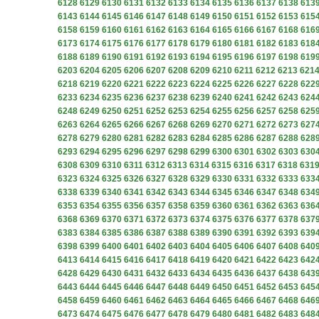
6128
6129
6130
6131
6132
6133
6134
6135
6136
6137
6138
613
6143
6144
6145
6146
6147
6148
6149
6150
6151
6152
6153
615
6158
6159
6160
6161
6162
6163
6164
6165
6166
6167
6168
616
6173
6174
6175
6176
6177
6178
6179
6180
6181
6182
6183
618
6188
6189
6190
6191
6192
6193
6194
6195
6196
6197
6198
619
6203
6204
6205
6206
6207
6208
6209
6210
6211
6212
6213
621
6218
6219
6220
6221
6222
6223
6224
6225
6226
6227
6228
622
6233
6234
6235
6236
6237
6238
6239
6240
6241
6242
6243
624
6248
6249
6250
6251
6252
6253
6254
6255
6256
6257
6258
625
6263
6264
6265
6266
6267
6268
6269
6270
6271
6272
6273
627
6278
6279
6280
6281
6282
6283
6284
6285
6286
6287
6288
628
6293
6294
6295
6296
6297
6298
6299
6300
6301
6302
6303
630
6308
6309
6310
6311
6312
6313
6314
6315
6316
6317
6318
631
6323
6324
6325
6326
6327
6328
6329
6330
6331
6332
6333
633
6338
6339
6340
6341
6342
6343
6344
6345
6346
6347
6348
634
6353
6354
6355
6356
6357
6358
6359
6360
6361
6362
6363
636
6368
6369
6370
6371
6372
6373
6374
6375
6376
6377
6378
637
6383
6384
6385
6386
6387
6388
6389
6390
6391
6392
6393
639
6398
6399
6400
6401
6402
6403
6404
6405
6406
6407
6408
640
6413
6414
6415
6416
6417
6418
6419
6420
6421
6422
6423
642
6428
6429
6430
6431
6432
6433
6434
6435
6436
6437
6438
643
6443
6444
6445
6446
6447
6448
6449
6450
6451
6452
6453
645
6458
6459
6460
6461
6462
6463
6464
6465
6466
6467
6468
646
6473
6474
6475
6476
6477
6478
6479
6480
6481
6482
6483
648