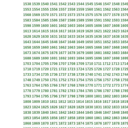
1538
1539
1540
1541
1542
1543
1544
1545
1546
1547
1548
154
1553
1554
1555
1556
1557
1558
1559
1560
1561
1562
1563
156
1568
1569
1570
1571
1572
1573
1574
1575
1576
1577
1578
157
1583
1584
1585
1586
1587
1588
1589
1590
1591
1592
1593
159
1598
1599
1600
1601
1602
1603
1604
1605
1606
1607
1608
160
1613
1614
1615
1616
1617
1618
1619
1620
1621
1622
1623
162
1628
1629
1630
1631
1632
1633
1634
1635
1636
1637
1638
163
1643
1644
1645
1646
1647
1648
1649
1650
1651
1652
1653
165
1658
1659
1660
1661
1662
1663
1664
1665
1666
1667
1668
166
1673
1674
1675
1676
1677
1678
1679
1680
1681
1682
1683
168
1688
1689
1690
1691
1692
1693
1694
1695
1696
1697
1698
169
1703
1704
1705
1706
1707
1708
1709
1710
1711
1712
1713
171
1718
1719
1720
1721
1722
1723
1724
1725
1726
1727
1728
172
1733
1734
1735
1736
1737
1738
1739
1740
1741
1742
1743
174
1748
1749
1750
1751
1752
1753
1754
1755
1756
1757
1758
175
1763
1764
1765
1766
1767
1768
1769
1770
1771
1772
1773
177
1778
1779
1780
1781
1782
1783
1784
1785
1786
1787
1788
178
1793
1794
1795
1796
1797
1798
1799
1800
1801
1802
1803
180
1808
1809
1810
1811
1812
1813
1814
1815
1816
1817
1818
181
1823
1824
1825
1826
1827
1828
1829
1830
1831
1832
1833
183
1838
1839
1840
1841
1842
1843
1844
1845
1846
1847
1848
184
1853
1854
1855
1856
1857
1858
1859
1860
1861
1862
1863
186
1868
1869
1870
1871
1872
1873
1874
1875
1876
1877
1878
187