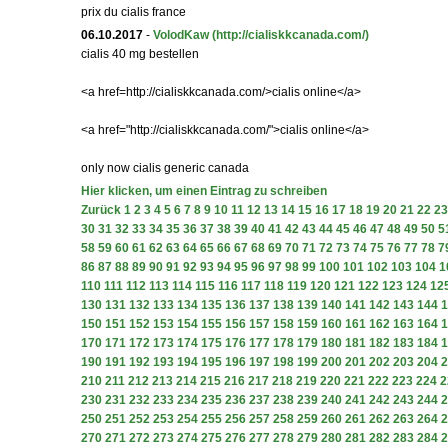
prix du cialis france
06.10.2017
-
VolodKaw
(http://cialiskkcanada.com/)
cialis 40 mg bestellen
<a href=http://cialiskkcanada.com/>cialis online</a>
<a href="http://cialiskkcanada.com/">cialis online</a>
only now cialis generic canada
Hier klicken, um einen Eintrag zu schreiben
Zurück
1
2
3
4
5
6
7
8
9
10
11
12
13
14
15
16
17
18
19
20
21
22
23
30
31
32
33
34
35
36
37
38
39
40
41
42
43
44
45
46
47
48
49
50
5
58
59
60
61
62
63
64
65
66
67
68
69
70
71
72
73
74
75
76
77
78
7
86
87
88
89
90
91
92
93
94
95
96
97
98
99
100
101
102
103
104
1
110
111
112
113
114
115
116
117
118
119
120
121
122
123
124
12
130
131
132
133
134
135
136
137
138
139
140
141
142
143
144
1
150
151
152
153
154
155
156
157
158
159
160
161
162
163
164
1
170
171
172
173
174
175
176
177
178
179
180
181
182
183
184
1
190
191
192
193
194
195
196
197
198
199
200
201
202
203
204
2
210
211
212
213
214
215
216
217
218
219
220
221
222
223
224
2
230
231
232
233
234
235
236
237
238
239
240
241
242
243
244
2
250
251
252
253
254
255
256
257
258
259
260
261
262
263
264
2
270
271
272
273
274
275
276
277
278
279
280
281
282
283
284
2