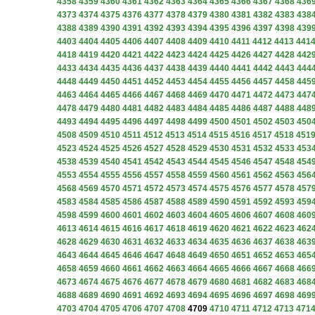
4358
4359
4360
4361
4362
4363
4364
4365
4366
4367
4368
436
4373
4374
4375
4376
4377
4378
4379
4380
4381
4382
4383
438
4388
4389
4390
4391
4392
4393
4394
4395
4396
4397
4398
439
4403
4404
4405
4406
4407
4408
4409
4410
4411
4412
4413
441
4418
4419
4420
4421
4422
4423
4424
4425
4426
4427
4428
442
4433
4434
4435
4436
4437
4438
4439
4440
4441
4442
4443
444
4448
4449
4450
4451
4452
4453
4454
4455
4456
4457
4458
445
4463
4464
4465
4466
4467
4468
4469
4470
4471
4472
4473
447
4478
4479
4480
4481
4482
4483
4484
4485
4486
4487
4488
448
4493
4494
4495
4496
4497
4498
4499
4500
4501
4502
4503
450
4508
4509
4510
4511
4512
4513
4514
4515
4516
4517
4518
451
4523
4524
4525
4526
4527
4528
4529
4530
4531
4532
4533
453
4538
4539
4540
4541
4542
4543
4544
4545
4546
4547
4548
454
4553
4554
4555
4556
4557
4558
4559
4560
4561
4562
4563
456
4568
4569
4570
4571
4572
4573
4574
4575
4576
4577
4578
457
4583
4584
4585
4586
4587
4588
4589
4590
4591
4592
4593
459
4598
4599
4600
4601
4602
4603
4604
4605
4606
4607
4608
460
4613
4614
4615
4616
4617
4618
4619
4620
4621
4622
4623
462
4628
4629
4630
4631
4632
4633
4634
4635
4636
4637
4638
463
4643
4644
4645
4646
4647
4648
4649
4650
4651
4652
4653
465
4658
4659
4660
4661
4662
4663
4664
4665
4666
4667
4668
466
4673
4674
4675
4676
4677
4678
4679
4680
4681
4682
4683
468
4688
4689
4690
4691
4692
4693
4694
4695
4696
4697
4698
469
4703
4704
4705
4706
4707
4708
4709
4710
4711
4712
4713
471