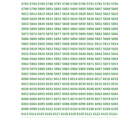
5783
5784
5785
5786
5787
5788
5789
5790
5791
5792
5793
579
5798
5799
5800
5801
5802
5803
5804
5805
5806
5807
5808
580
5813
5814
5815
5816
5817
5818
5819
5820
5821
5822
5823
582
5828
5829
5830
5831
5832
5833
5834
5835
5836
5837
5838
583
5843
5844
5845
5846
5847
5848
5849
5850
5851
5852
5853
585
5858
5859
5860
5861
5862
5863
5864
5865
5866
5867
5868
586
5873
5874
5875
5876
5877
5878
5879
5880
5881
5882
5883
588
5888
5889
5890
5891
5892
5893
5894
5895
5896
5897
5898
589
5903
5904
5905
5906
5907
5908
5909
5910
5911
5912
5913
591
5918
5919
5920
5921
5922
5923
5924
5925
5926
5927
5928
592
5933
5934
5935
5936
5937
5938
5939
5940
5941
5942
5943
594
5948
5949
5950
5951
5952
5953
5954
5955
5956
5957
5958
595
5963
5964
5965
5966
5967
5968
5969
5970
5971
5972
5973
597
5978
5979
5980
5981
5982
5983
5984
5985
5986
5987
5988
598
5993
5994
5995
5996
5997
5998
5999
6000
6001
6002
6003
600
6008
6009
6010
6011
6012
6013
6014
6015
6016
6017
6018
601
6023
6024
6025
6026
6027
6028
6029
6030
6031
6032
6033
603
6038
6039
6040
6041
6042
6043
6044
6045
6046
6047
6048
604
6053
6054
6055
6056
6057
6058
6059
6060
6061
6062
6063
606
6068
6069
6070
6071
6072
6073
6074
6075
6076
6077
6078
607
6083
6084
6085
6086
6087
6088
6089
6090
6091
6092
6093
609
6098
6099
6100
6101
6102
6103
6104
6105
6106
6107
6108
610
6113
6114
6115
6116
6117
6118
6119
6120
6121
6122
6123
6124