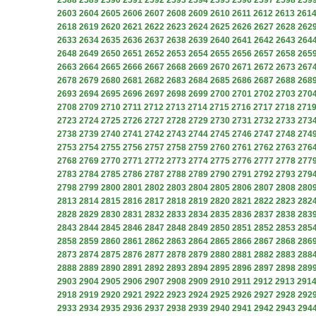
2588
2589
2590
2591
2592
2593
2594
2595
2596
2597
2598
259
2603
2604
2605
2606
2607
2608
2609
2610
2611
2612
2613
261
2618
2619
2620
2621
2622
2623
2624
2625
2626
2627
2628
262
2633
2634
2635
2636
2637
2638
2639
2640
2641
2642
2643
264
2648
2649
2650
2651
2652
2653
2654
2655
2656
2657
2658
265
2663
2664
2665
2666
2667
2668
2669
2670
2671
2672
2673
267
2678
2679
2680
2681
2682
2683
2684
2685
2686
2687
2688
268
2693
2694
2695
2696
2697
2698
2699
2700
2701
2702
2703
270
2708
2709
2710
2711
2712
2713
2714
2715
2716
2717
2718
271
2723
2724
2725
2726
2727
2728
2729
2730
2731
2732
2733
273
2738
2739
2740
2741
2742
2743
2744
2745
2746
2747
2748
274
2753
2754
2755
2756
2757
2758
2759
2760
2761
2762
2763
276
2768
2769
2770
2771
2772
2773
2774
2775
2776
2777
2778
277
2783
2784
2785
2786
2787
2788
2789
2790
2791
2792
2793
279
2798
2799
2800
2801
2802
2803
2804
2805
2806
2807
2808
280
2813
2814
2815
2816
2817
2818
2819
2820
2821
2822
2823
282
2828
2829
2830
2831
2832
2833
2834
2835
2836
2837
2838
283
2843
2844
2845
2846
2847
2848
2849
2850
2851
2852
2853
285
2858
2859
2860
2861
2862
2863
2864
2865
2866
2867
2868
286
2873
2874
2875
2876
2877
2878
2879
2880
2881
2882
2883
288
2888
2889
2890
2891
2892
2893
2894
2895
2896
2897
2898
289
2903
2904
2905
2906
2907
2908
2909
2910
2911
2912
2913
291
2918
2919
2920
2921
2922
2923
2924
2925
2926
2927
2928
292
2933
2934
2935
2936
2937
2938
2939
2940
2941
2942
2943
294