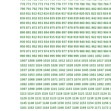
770
771
772
773
774
775
776
777
778
779
780
781
782
783
784
7
790
791
792
793
794
795
796
797
798
799
800
801
802
803
804
8
810
811
812
813
814
815
816
817
818
819
820
821
822
823
824
8
830
831
832
833
834
835
836
837
838
839
840
841
842
843
844
8
850
851
852
853
854
855
856
857
858
859
860
861
862
863
864
8
870
871
872
873
874
875
876
877
878
879
880
881
882
883
884
8
890
891
892
893
894
895
896
897
898
899
900
901
902
903
904
9
910
911
912
913
914
915
916
917
918
919
920
921
922
923
924
9
930
931
932
933
934
935
936
937
938
939
940
941
942
943
944
9
950
951
952
953
954
955
956
957
958
959
960
961
962
963
964
9
970
971
972
973
974
975
976
977
978
979
980
981
982
983
984
9
990
991
992
993
994
995
996
997
998
999
1000
1001
1002
1003
1007
1008
1009
1010
1011
1012
1013
1014
1015
1016
1017
101
1022
1023
1024
1025
1026
1027
1028
1029
1030
1031
1032
103
1037
1038
1039
1040
1041
1042
1043
1044
1045
1046
1047
104
1052
1053
1054
1055
1056
1057
1058
1059
1060
1061
1062
106
1067
1068
1069
1070
1071
1072
1073
1074
1075
1076
1077
107
1082
1083
1084
1085
1086
1087
1088
1089
1090
1091
1092
109
1097
1098
1099
1100
1101
1102
1103
1104
1105
1106
1107
1108
1113
1114
1115
1116
1117
1118
1119
1120
1121
1122
1123
1124
11
1129
1130
1131
1132
1133
1134
1135
1136
1137
1138
1139
1140
1
1145
1146
1147
1148
1149
1150
1151
1152
1153
1154
1155
1156
1
1161
1162
1163
1164
1165
1166
1167
1168
1169
1170
1171
1172
1