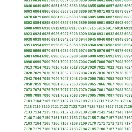
6833
6834
6835
6836
6837
6838
6839
6840
6841
6842
6843
684
6848
6849
6850
6851
6852
6853
6854
6855
6856
6857
6858
685
6863
6864
6865
6866
6867
6868
6869
6870
6871
6872
6873
687
6878
6879
6880
6881
6882
6883
6884
6885
6886
6887
6888
688
6893
6894
6895
6896
6897
6898
6899
6900
6901
6902
6903
690
6908
6909
6910
6911
6912
6913
6914
6915
6916
6917
6918
691
6923
6924
6925
6926
6927
6928
6929
6930
6931
6932
6933
693
6938
6939
6940
6941
6942
6943
6944
6945
6946
6947
6948
694
6953
6954
6955
6956
6957
6958
6959
6960
6961
6962
6963
696
6968
6969
6970
6971
6972
6973
6974
6975
6976
6977
6978
697
6983
6984
6985
6986
6987
6988
6989
6990
6991
6992
6993
699
6998
6999
7000
7001
7002
7003
7004
7005
7006
7007
7008
700
7013
7014
7015
7016
7017
7018
7019
7020
7021
7022
7023
702
7028
7029
7030
7031
7032
7033
7034
7035
7036
7037
7038
703
7043
7044
7045
7046
7047
7048
7049
7050
7051
7052
7053
705
7058
7059
7060
7061
7062
7063
7064
7065
7066
7067
7068
706
7073
7074
7075
7076
7077
7078
7079
7080
7081
7082
7083
708
7088
7089
7090
7091
7092
7093
7094
7095
7096
7097
7098
709
7103
7104
7105
7106
7107
7108
7109
7110
7111
7112
7113
7114
7118
7119
7120
7121
7122
7123
7124
7125
7126
7127
7128
7129
7133
7134
7135
7136
7137
7138
7139
7140
7141
7142
7143
714
7148
7149
7150
7151
7152
7153
7154
7155
7156
7157
7158
715
7163
7164
7165
7166
7167
7168
7169
7170
7171
7172
7173
717
7178
7179
7180
7181
7182
7183
7184
7185
7186
7187
7188
718