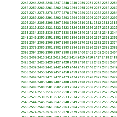
2243
2244
2245
2246
2247
2248
2249
2250
2251
2252
2253
225
2258
2259
2260
2261
2262
2263
2264
2265
2266
2267
2268
226
2273
2274
2275
2276
2277
2278
2279
2280
2281
2282
2283
228
2288
2289
2290
2291
2292
2293
2294
2295
2296
2297
2298
229
2303
2304
2305
2306
2307
2308
2309
2310
2311
2312
2313
231
2318
2319
2320
2321
2322
2323
2324
2325
2326
2327
2328
232
2333
2334
2335
2336
2337
2338
2339
2340
2341
2342
2343
234
2348
2349
2350
2351
2352
2353
2354
2355
2356
2357
2358
235
2363
2364
2365
2366
2367
2368
2369
2370
2371
2372
2373
237
2378
2379
2380
2381
2382
2383
2384
2385
2386
2387
2388
238
2393
2394
2395
2396
2397
2398
2399
2400
2401
2402
2403
240
2408
2409
2410
2411
2412
2413
2414
2415
2416
2417
2418
241
2423
2424
2425
2426
2427
2428
2429
2430
2431
2432
2433
243
2438
2439
2440
2441
2442
2443
2444
2445
2446
2447
2448
244
2453
2454
2455
2456
2457
2458
2459
2460
2461
2462
2463
246
2468
2469
2470
2471
2472
2473
2474
2475
2476
2477
2478
247
2483
2484
2485
2486
2487
2488
2489
2490
2491
2492
2493
249
2498
2499
2500
2501
2502
2503
2504
2505
2506
2507
2508
250
2513
2514
2515
2516
2517
2518
2519
2520
2521
2522
2523
252
2528
2529
2530
2531
2532
2533
2534
2535
2536
2537
2538
253
2543
2544
2545
2546
2547
2548
2549
2550
2551
2552
2553
255
2558
2559
2560
2561
2562
2563
2564
2565
2566
2567
2568
256
2573
2574
2575
2576
2577
2578
2579
2580
2581
2582
2583
258