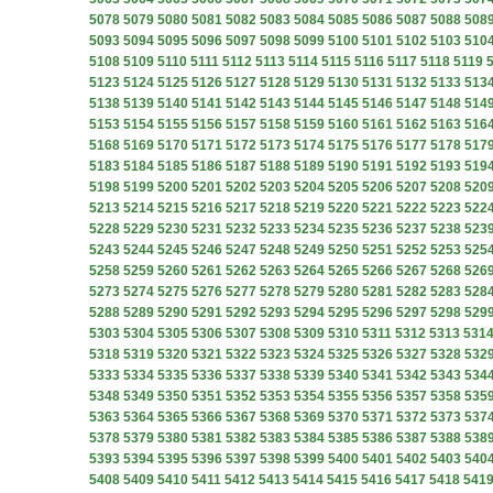
5078
5079
5080
5081
5082
5083
5084
5085
5086
5087
5088
508
5093
5094
5095
5096
5097
5098
5099
5100
5101
5102
5103
510
5108
5109
5110
5111
5112
5113
5114
5115
5116
5117
5118
5119
5123
5124
5125
5126
5127
5128
5129
5130
5131
5132
5133
513
5138
5139
5140
5141
5142
5143
5144
5145
5146
5147
5148
514
5153
5154
5155
5156
5157
5158
5159
5160
5161
5162
5163
516
5168
5169
5170
5171
5172
5173
5174
5175
5176
5177
5178
517
5183
5184
5185
5186
5187
5188
5189
5190
5191
5192
5193
519
5198
5199
5200
5201
5202
5203
5204
5205
5206
5207
5208
520
5213
5214
5215
5216
5217
5218
5219
5220
5221
5222
5223
522
5228
5229
5230
5231
5232
5233
5234
5235
5236
5237
5238
523
5243
5244
5245
5246
5247
5248
5249
5250
5251
5252
5253
525
5258
5259
5260
5261
5262
5263
5264
5265
5266
5267
5268
526
5273
5274
5275
5276
5277
5278
5279
5280
5281
5282
5283
528
5288
5289
5290
5291
5292
5293
5294
5295
5296
5297
5298
529
5303
5304
5305
5306
5307
5308
5309
5310
5311
5312
5313
531
5318
5319
5320
5321
5322
5323
5324
5325
5326
5327
5328
532
5333
5334
5335
5336
5337
5338
5339
5340
5341
5342
5343
534
5348
5349
5350
5351
5352
5353
5354
5355
5356
5357
5358
535
5363
5364
5365
5366
5367
5368
5369
5370
5371
5372
5373
537
5378
5379
5380
5381
5382
5383
5384
5385
5386
5387
5388
538
5393
5394
5395
5396
5397
5398
5399
5400
5401
5402
5403
540
5408
5409
5410
5411
5412
5413
5414
5415
5416
5417
5418
541