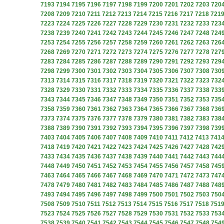
7193
7194
7195
7196
7197
7198
7199
7200
7201
7202
7203
720
7208
7209
7210
7211
7212
7213
7214
7215
7216
7217
7218
721
7223
7224
7225
7226
7227
7228
7229
7230
7231
7232
7233
723
7238
7239
7240
7241
7242
7243
7244
7245
7246
7247
7248
724
7253
7254
7255
7256
7257
7258
7259
7260
7261
7262
7263
726
7268
7269
7270
7271
7272
7273
7274
7275
7276
7277
7278
727
7283
7284
7285
7286
7287
7288
7289
7290
7291
7292
7293
729
7298
7299
7300
7301
7302
7303
7304
7305
7306
7307
7308
730
7313
7314
7315
7316
7317
7318
7319
7320
7321
7322
7323
732
7328
7329
7330
7331
7332
7333
7334
7335
7336
7337
7338
733
7343
7344
7345
7346
7347
7348
7349
7350
7351
7352
7353
735
7358
7359
7360
7361
7362
7363
7364
7365
7366
7367
7368
736
7373
7374
7375
7376
7377
7378
7379
7380
7381
7382
7383
738
7388
7389
7390
7391
7392
7393
7394
7395
7396
7397
7398
739
7403
7404
7405
7406
7407
7408
7409
7410
7411
7412
7413
741
7418
7419
7420
7421
7422
7423
7424
7425
7426
7427
7428
742
7433
7434
7435
7436
7437
7438
7439
7440
7441
7442
7443
744
7448
7449
7450
7451
7452
7453
7454
7455
7456
7457
7458
745
7463
7464
7465
7466
7467
7468
7469
7470
7471
7472
7473
747
7478
7479
7480
7481
7482
7483
7484
7485
7486
7487
7488
748
7493
7494
7495
7496
7497
7498
7499
7500
7501
7502
7503
750
7508
7509
7510
7511
7512
7513
7514
7515
7516
7517
7518
751
7523
7524
7525
7526
7527
7528
7529
7530
7531
7532
7533
753
7538
7539
7540
7541
7542
7543
7544
7545
7546
7547
7548
754