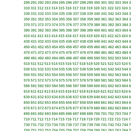
290
291
292
293
294
295
296
297
298
299
300
301
302
303
304
3
310
311
312
313
314
315
316
317
318
319
320
321
322
323
324
3
330
331
332
333
334
335
336
337
338
339
340
341
342
343
344
3
350
351
352
353
354
355
356
357
358
359
360
361
362
363
364
3
370
371
372
373
374
375
376
377
378
379
380
381
382
383
384
3
390
391
392
393
394
395
396
397
398
399
400
401
402
403
404
4
410
411
412
413
414
415
416
417
418
419
420
421
422
423
424
4
430
431
432
433
434
435
436
437
438
439
440
441
442
443
444
4
450
451
452
453
454
455
456
457
458
459
460
461
462
463
464
4
470
471
472
473
474
475
476
477
478
479
480
481
482
483
484
4
490
491
492
493
494
495
496
497
498
499
500
501
502
503
504
5
510
511
512
513
514
515
516
517
518
519
520
521
522
523
524
5
530
531
532
533
534
535
536
537
538
539
540
541
542
543
544
5
550
551
552
553
554
555
556
557
558
559
560
561
562
563
564
5
570
571
572
573
574
575
576
577
578
579
580
581
582
583
584
5
590
591
592
593
594
595
596
597
598
599
600
601
602
603
604
6
610
611
612
613
614
615
616
617
618
619
620
621
622
623
624
6
630
631
632
633
634
635
636
637
638
639
640
641
642
643
644
6
650
651
652
653
654
655
656
657
658
659
660
661
662
663
664
6
670
671
672
673
674
675
676
677
678
679
680
681
682
683
684
6
690
691
692
693
694
695
696
697
698
699
700
701
702
703
704
7
710
711
712
713
714
715
716
717
718
719
720
721
722
723
724
7
730
731
732
733
734
735
736
737
738
739
740
741
742
743
744
7
750
751
752
753
754
755
756
757
758
759
760
761
762
763
764
7