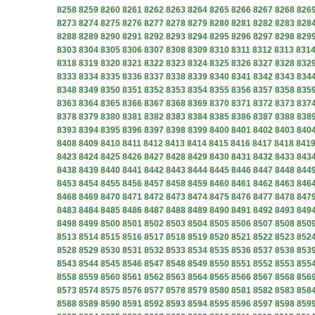
8258
8259
8260
8261
8262
8263
8264
8265
8266
8267
8268
826
8273
8274
8275
8276
8277
8278
8279
8280
8281
8282
8283
828
8288
8289
8290
8291
8292
8293
8294
8295
8296
8297
8298
829
8303
8304
8305
8306
8307
8308
8309
8310
8311
8312
8313
831
8318
8319
8320
8321
8322
8323
8324
8325
8326
8327
8328
832
8333
8334
8335
8336
8337
8338
8339
8340
8341
8342
8343
834
8348
8349
8350
8351
8352
8353
8354
8355
8356
8357
8358
835
8363
8364
8365
8366
8367
8368
8369
8370
8371
8372
8373
837
8378
8379
8380
8381
8382
8383
8384
8385
8386
8387
8388
838
8393
8394
8395
8396
8397
8398
8399
8400
8401
8402
8403
840
8408
8409
8410
8411
8412
8413
8414
8415
8416
8417
8418
841
8423
8424
8425
8426
8427
8428
8429
8430
8431
8432
8433
843
8438
8439
8440
8441
8442
8443
8444
8445
8446
8447
8448
844
8453
8454
8455
8456
8457
8458
8459
8460
8461
8462
8463
846
8468
8469
8470
8471
8472
8473
8474
8475
8476
8477
8478
847
8483
8484
8485
8486
8487
8488
8489
8490
8491
8492
8493
849
8498
8499
8500
8501
8502
8503
8504
8505
8506
8507
8508
850
8513
8514
8515
8516
8517
8518
8519
8520
8521
8522
8523
852
8528
8529
8530
8531
8532
8533
8534
8535
8536
8537
8538
853
8543
8544
8545
8546
8547
8548
8549
8550
8551
8552
8553
855
8558
8559
8560
8561
8562
8563
8564
8565
8566
8567
8568
856
8573
8574
8575
8576
8577
8578
8579
8580
8581
8582
8583
858
8588
8589
8590
8591
8592
8593
8594
8595
8596
8597
8598
859