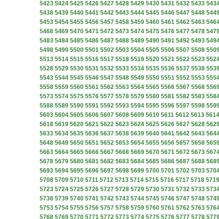
5423
5424
5425
5426
5427
5428
5429
5430
5431
5432
5433
543
5438
5439
5440
5441
5442
5443
5444
5445
5446
5447
5448
544
5453
5454
5455
5456
5457
5458
5459
5460
5461
5462
5463
546
5468
5469
5470
5471
5472
5473
5474
5475
5476
5477
5478
547
5483
5484
5485
5486
5487
5488
5489
5490
5491
5492
5493
549
5498
5499
5500
5501
5502
5503
5504
5505
5506
5507
5508
550
5513
5514
5515
5516
5517
5518
5519
5520
5521
5522
5523
552
5528
5529
5530
5531
5532
5533
5534
5535
5536
5537
5538
553
5543
5544
5545
5546
5547
5548
5549
5550
5551
5552
5553
555
5558
5559
5560
5561
5562
5563
5564
5565
5566
5567
5568
556
5573
5574
5575
5576
5577
5578
5579
5580
5581
5582
5583
558
5588
5589
5590
5591
5592
5593
5594
5595
5596
5597
5598
559
5603
5604
5605
5606
5607
5608
5609
5610
5611
5612
5613
561
5618
5619
5620
5621
5622
5623
5624
5625
5626
5627
5628
562
5633
5634
5635
5636
5637
5638
5639
5640
5641
5642
5643
564
5648
5649
5650
5651
5652
5653
5654
5655
5656
5657
5658
565
5663
5664
5665
5666
5667
5668
5669
5670
5671
5672
5673
567
5678
5679
5680
5681
5682
5683
5684
5685
5686
5687
5688
568
5693
5694
5695
5696
5697
5698
5699
5700
5701
5702
5703
570
5708
5709
5710
5711
5712
5713
5714
5715
5716
5717
5718
571
5723
5724
5725
5726
5727
5728
5729
5730
5731
5732
5733
573
5738
5739
5740
5741
5742
5743
5744
5745
5746
5747
5748
574
5753
5754
5755
5756
5757
5758
5759
5760
5761
5762
5763
576
5768
5769
5770
5771
5772
5773
5774
5775
5776
5777
5778
577