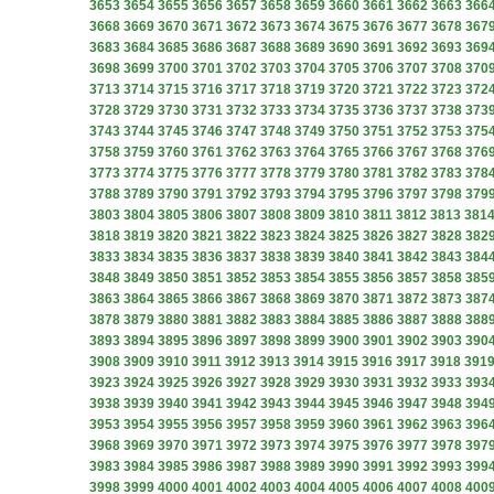
3653
3654
3655
3656
3657
3658
3659
3660
3661
3662
3663
366
3668
3669
3670
3671
3672
3673
3674
3675
3676
3677
3678
367
3683
3684
3685
3686
3687
3688
3689
3690
3691
3692
3693
369
3698
3699
3700
3701
3702
3703
3704
3705
3706
3707
3708
370
3713
3714
3715
3716
3717
3718
3719
3720
3721
3722
3723
372
3728
3729
3730
3731
3732
3733
3734
3735
3736
3737
3738
373
3743
3744
3745
3746
3747
3748
3749
3750
3751
3752
3753
375
3758
3759
3760
3761
3762
3763
3764
3765
3766
3767
3768
376
3773
3774
3775
3776
3777
3778
3779
3780
3781
3782
3783
378
3788
3789
3790
3791
3792
3793
3794
3795
3796
3797
3798
379
3803
3804
3805
3806
3807
3808
3809
3810
3811
3812
3813
381
3818
3819
3820
3821
3822
3823
3824
3825
3826
3827
3828
382
3833
3834
3835
3836
3837
3838
3839
3840
3841
3842
3843
384
3848
3849
3850
3851
3852
3853
3854
3855
3856
3857
3858
385
3863
3864
3865
3866
3867
3868
3869
3870
3871
3872
3873
387
3878
3879
3880
3881
3882
3883
3884
3885
3886
3887
3888
388
3893
3894
3895
3896
3897
3898
3899
3900
3901
3902
3903
390
3908
3909
3910
3911
3912
3913
3914
3915
3916
3917
3918
391
3923
3924
3925
3926
3927
3928
3929
3930
3931
3932
3933
393
3938
3939
3940
3941
3942
3943
3944
3945
3946
3947
3948
394
3953
3954
3955
3956
3957
3958
3959
3960
3961
3962
3963
396
3968
3969
3970
3971
3972
3973
3974
3975
3976
3977
3978
397
3983
3984
3985
3986
3987
3988
3989
3990
3991
3992
3993
399
3998
3999
4000
4001
4002
4003
4004
4005
4006
4007
4008
400