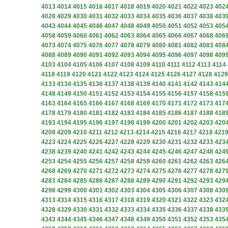
4013
4014
4015
4016
4017
4018
4019
4020
4021
4022
4023
402
4028
4029
4030
4031
4032
4033
4034
4035
4036
4037
4038
403
4043
4044
4045
4046
4047
4048
4049
4050
4051
4052
4053
405
4058
4059
4060
4061
4062
4063
4064
4065
4066
4067
4068
406
4073
4074
4075
4076
4077
4078
4079
4080
4081
4082
4083
408
4088
4089
4090
4091
4092
4093
4094
4095
4096
4097
4098
409
4103
4104
4105
4106
4107
4108
4109
4110
4111
4112
4113
4114
4118
4119
4120
4121
4122
4123
4124
4125
4126
4127
4128
4129
4133
4134
4135
4136
4137
4138
4139
4140
4141
4142
4143
414
4148
4149
4150
4151
4152
4153
4154
4155
4156
4157
4158
415
4163
4164
4165
4166
4167
4168
4169
4170
4171
4172
4173
417
4178
4179
4180
4181
4182
4183
4184
4185
4186
4187
4188
418
4193
4194
4195
4196
4197
4198
4199
4200
4201
4202
4203
420
4208
4209
4210
4211
4212
4213
4214
4215
4216
4217
4218
421
4223
4224
4225
4226
4227
4228
4229
4230
4231
4232
4233
423
4238
4239
4240
4241
4242
4243
4244
4245
4246
4247
4248
424
4253
4254
4255
4256
4257
4258
4259
4260
4261
4262
4263
426
4268
4269
4270
4271
4272
4273
4274
4275
4276
4277
4278
427
4283
4284
4285
4286
4287
4288
4289
4290
4291
4292
4293
429
4298
4299
4300
4301
4302
4303
4304
4305
4306
4307
4308
430
4313
4314
4315
4316
4317
4318
4319
4320
4321
4322
4323
432
4328
4329
4330
4331
4332
4333
4334
4335
4336
4337
4338
433
4343
4344
4345
4346
4347
4348
4349
4350
4351
4352
4353
435