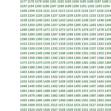
1177
1178
1179
1180
1181
1182
1183
1184
1185
1186
1187
1188
1
1193
1194
1195
1196
1197
1198
1199
1200
1201
1202
1203
1204
1208
1209
1210
1211
1212
1213
1214
1215
1216
1217
1218
121
1223
1224
1225
1226
1227
1228
1229
1230
1231
1232
1233
123
1238
1239
1240
1241
1242
1243
1244
1245
1246
1247
1248
124
1253
1254
1255
1256
1257
1258
1259
1260
1261
1262
1263
126
1268
1269
1270
1271
1272
1273
1274
1275
1276
1277
1278
127
1283
1284
1285
1286
1287
1288
1289
1290
1291
1292
1293
129
1298
1299
1300
1301
1302
1303
1304
1305
1306
1307
1308
130
1313
1314
1315
1316
1317
1318
1319
1320
1321
1322
1323
132
1328
1329
1330
1331
1332
1333
1334
1335
1336
1337
1338
133
1343
1344
1345
1346
1347
1348
1349
1350
1351
1352
1353
135
1358
1359
1360
1361
1362
1363
1364
1365
1366
1367
1368
136
1373
1374
1375
1376
1377
1378
1379
1380
1381
1382
1383
138
1388
1389
1390
1391
1392
1393
1394
1395
1396
1397
1398
139
1403
1404
1405
1406
1407
1408
1409
1410
1411
1412
1413
141
1418
1419
1420
1421
1422
1423
1424
1425
1426
1427
1428
142
1433
1434
1435
1436
1437
1438
1439
1440
1441
1442
1443
144
1448
1449
1450
1451
1452
1453
1454
1455
1456
1457
1458
145
1463
1464
1465
1466
1467
1468
1469
1470
1471
1472
1473
147
1478
1479
1480
1481
1482
1483
1484
1485
1486
1487
1488
148
1493
1494
1495
1496
1497
1498
1499
1500
1501
1502
1503
150
1508
1509
1510
1511
1512
1513
1514
1515
1516
1517
1518
151
1523
1524
1525
1526
1527
1528
1529
1530
1531
1532
1533
153