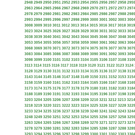
2948
2949
2950
2951
2952
2953
2954
2955
2956
2957
2958
295
2963
2964
2965
2966
2967
2968
2969
2970
2971
2972
2973
297
2978
2979
2980
2981
2982
2983
2984
2985
2986
2987
2988
298
2993
2994
2995
2996
2997
2998
2999
3000
3001
3002
3003
300
3008
3009
3010
3011
3012
3013
3014
3015
3016
3017
3018
301
3023
3024
3025
3026
3027
3028
3029
3030
3031
3032
3033
303
3038
3039
3040
3041
3042
3043
3044
3045
3046
3047
3048
304
3053
3054
3055
3056
3057
3058
3059
3060
3061
3062
3063
306
3068
3069
3070
3071
3072
3073
3074
3075
3076
3077
3078
307
3083
3084
3085
3086
3087
3088
3089
3090
3091
3092
3093
309
3098
3099
3100
3101
3102
3103
3104
3105
3106
3107
3108
310
3113
3114
3115
3116
3117
3118
3119
3120
3121
3122
3123
3124
3128
3129
3130
3131
3132
3133
3134
3135
3136
3137
3138
313
3143
3144
3145
3146
3147
3148
3149
3150
3151
3152
3153
315
3158
3159
3160
3161
3162
3163
3164
3165
3166
3167
3168
316
3173
3174
3175
3176
3177
3178
3179
3180
3181
3182
3183
318
3188
3189
3190
3191
3192
3193
3194
3195
3196
3197
3198
319
3203
3204
3205
3206
3207
3208
3209
3210
3211
3212
3213
321
3218
3219
3220
3221
3222
3223
3224
3225
3226
3227
3228
322
3233
3234
3235
3236
3237
3238
3239
3240
3241
3242
3243
324
3248
3249
3250
3251
3252
3253
3254
3255
3256
3257
3258
325
3263
3264
3265
3266
3267
3268
3269
3270
3271
3272
3273
327
3278
3279
3280
3281
3282
3283
3284
3285
3286
3287
3288
328
3293
3294
3295
3296
3297
3298
3299
3300
3301
3302
3303
330