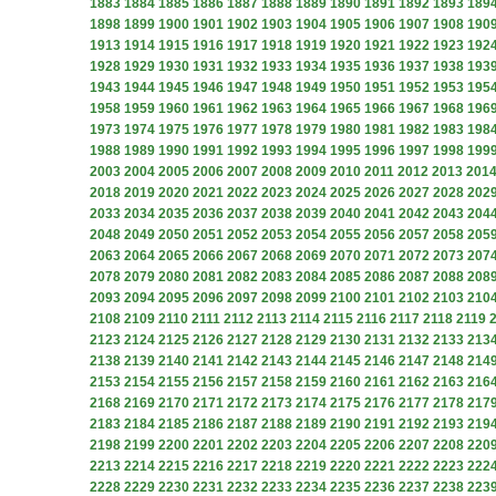
1883
1884
1885
1886
1887
1888
1889
1890
1891
1892
1893
189
1898
1899
1900
1901
1902
1903
1904
1905
1906
1907
1908
190
1913
1914
1915
1916
1917
1918
1919
1920
1921
1922
1923
192
1928
1929
1930
1931
1932
1933
1934
1935
1936
1937
1938
193
1943
1944
1945
1946
1947
1948
1949
1950
1951
1952
1953
195
1958
1959
1960
1961
1962
1963
1964
1965
1966
1967
1968
196
1973
1974
1975
1976
1977
1978
1979
1980
1981
1982
1983
198
1988
1989
1990
1991
1992
1993
1994
1995
1996
1997
1998
199
2003
2004
2005
2006
2007
2008
2009
2010
2011
2012
2013
201
2018
2019
2020
2021
2022
2023
2024
2025
2026
2027
2028
202
2033
2034
2035
2036
2037
2038
2039
2040
2041
2042
2043
204
2048
2049
2050
2051
2052
2053
2054
2055
2056
2057
2058
205
2063
2064
2065
2066
2067
2068
2069
2070
2071
2072
2073
207
2078
2079
2080
2081
2082
2083
2084
2085
2086
2087
2088
208
2093
2094
2095
2096
2097
2098
2099
2100
2101
2102
2103
210
2108
2109
2110
2111
2112
2113
2114
2115
2116
2117
2118
2119
2123
2124
2125
2126
2127
2128
2129
2130
2131
2132
2133
213
2138
2139
2140
2141
2142
2143
2144
2145
2146
2147
2148
214
2153
2154
2155
2156
2157
2158
2159
2160
2161
2162
2163
216
2168
2169
2170
2171
2172
2173
2174
2175
2176
2177
2178
217
2183
2184
2185
2186
2187
2188
2189
2190
2191
2192
2193
219
2198
2199
2200
2201
2202
2203
2204
2205
2206
2207
2208
220
2213
2214
2215
2216
2217
2218
2219
2220
2221
2222
2223
222
2228
2229
2230
2231
2232
2233
2234
2235
2236
2237
2238
223