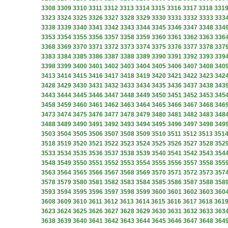
3308
3309
3310
3311
3312
3313
3314
3315
3316
3317
3318
331
3323
3324
3325
3326
3327
3328
3329
3330
3331
3332
3333
333
3338
3339
3340
3341
3342
3343
3344
3345
3346
3347
3348
334
3353
3354
3355
3356
3357
3358
3359
3360
3361
3362
3363
336
3368
3369
3370
3371
3372
3373
3374
3375
3376
3377
3378
337
3383
3384
3385
3386
3387
3388
3389
3390
3391
3392
3393
339
3398
3399
3400
3401
3402
3403
3404
3405
3406
3407
3408
340
3413
3414
3415
3416
3417
3418
3419
3420
3421
3422
3423
342
3428
3429
3430
3431
3432
3433
3434
3435
3436
3437
3438
343
3443
3444
3445
3446
3447
3448
3449
3450
3451
3452
3453
345
3458
3459
3460
3461
3462
3463
3464
3465
3466
3467
3468
346
3473
3474
3475
3476
3477
3478
3479
3480
3481
3482
3483
348
3488
3489
3490
3491
3492
3493
3494
3495
3496
3497
3498
349
3503
3504
3505
3506
3507
3508
3509
3510
3511
3512
3513
351
3518
3519
3520
3521
3522
3523
3524
3525
3526
3527
3528
352
3533
3534
3535
3536
3537
3538
3539
3540
3541
3542
3543
354
3548
3549
3550
3551
3552
3553
3554
3555
3556
3557
3558
355
3563
3564
3565
3566
3567
3568
3569
3570
3571
3572
3573
357
3578
3579
3580
3581
3582
3583
3584
3585
3586
3587
3588
358
3593
3594
3595
3596
3597
3598
3599
3600
3601
3602
3603
360
3608
3609
3610
3611
3612
3613
3614
3615
3616
3617
3618
361
3623
3624
3625
3626
3627
3628
3629
3630
3631
3632
3633
363
3638
3639
3640
3641
3642
3643
3644
3645
3646
3647
3648
364