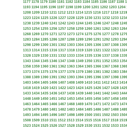
1177
1178
1179
1180
1181
1182
1183
1184
1185
1186
1187
1188
1
1193
1194
1195
1196
1197
1198
1199
1200
1201
1202
1203
1204
1208
1209
1210
1211
1212
1213
1214
1215
1216
1217
1218
121
1223
1224
1225
1226
1227
1228
1229
1230
1231
1232
1233
123
1238
1239
1240
1241
1242
1243
1244
1245
1246
1247
1248
124
1253
1254
1255
1256
1257
1258
1259
1260
1261
1262
1263
126
1268
1269
1270
1271
1272
1273
1274
1275
1276
1277
1278
127
1283
1284
1285
1286
1287
1288
1289
1290
1291
1292
1293
129
1298
1299
1300
1301
1302
1303
1304
1305
1306
1307
1308
130
1313
1314
1315
1316
1317
1318
1319
1320
1321
1322
1323
132
1328
1329
1330
1331
1332
1333
1334
1335
1336
1337
1338
133
1343
1344
1345
1346
1347
1348
1349
1350
1351
1352
1353
135
1358
1359
1360
1361
1362
1363
1364
1365
1366
1367
1368
136
1373
1374
1375
1376
1377
1378
1379
1380
1381
1382
1383
138
1388
1389
1390
1391
1392
1393
1394
1395
1396
1397
1398
139
1403
1404
1405
1406
1407
1408
1409
1410
1411
1412
1413
141
1418
1419
1420
1421
1422
1423
1424
1425
1426
1427
1428
142
1433
1434
1435
1436
1437
1438
1439
1440
1441
1442
1443
144
1448
1449
1450
1451
1452
1453
1454
1455
1456
1457
1458
145
1463
1464
1465
1466
1467
1468
1469
1470
1471
1472
1473
147
1478
1479
1480
1481
1482
1483
1484
1485
1486
1487
1488
148
1493
1494
1495
1496
1497
1498
1499
1500
1501
1502
1503
150
1508
1509
1510
1511
1512
1513
1514
1515
1516
1517
1518
151
1523
1524
1525
1526
1527
1528
1529
1530
1531
1532
1533
153