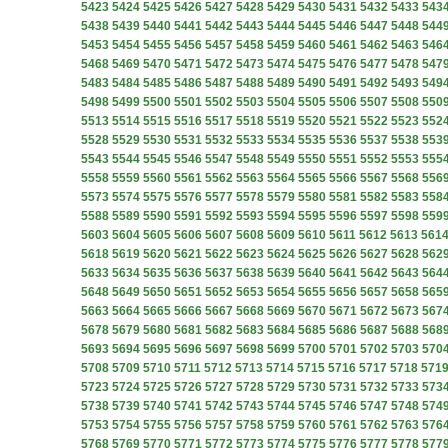
5423
5424
5425
5426
5427
5428
5429
5430
5431
5432
5433
543
5438
5439
5440
5441
5442
5443
5444
5445
5446
5447
5448
544
5453
5454
5455
5456
5457
5458
5459
5460
5461
5462
5463
546
5468
5469
5470
5471
5472
5473
5474
5475
5476
5477
5478
547
5483
5484
5485
5486
5487
5488
5489
5490
5491
5492
5493
549
5498
5499
5500
5501
5502
5503
5504
5505
5506
5507
5508
550
5513
5514
5515
5516
5517
5518
5519
5520
5521
5522
5523
552
5528
5529
5530
5531
5532
5533
5534
5535
5536
5537
5538
553
5543
5544
5545
5546
5547
5548
5549
5550
5551
5552
5553
555
5558
5559
5560
5561
5562
5563
5564
5565
5566
5567
5568
556
5573
5574
5575
5576
5577
5578
5579
5580
5581
5582
5583
558
5588
5589
5590
5591
5592
5593
5594
5595
5596
5597
5598
559
5603
5604
5605
5606
5607
5608
5609
5610
5611
5612
5613
561
5618
5619
5620
5621
5622
5623
5624
5625
5626
5627
5628
562
5633
5634
5635
5636
5637
5638
5639
5640
5641
5642
5643
564
5648
5649
5650
5651
5652
5653
5654
5655
5656
5657
5658
565
5663
5664
5665
5666
5667
5668
5669
5670
5671
5672
5673
567
5678
5679
5680
5681
5682
5683
5684
5685
5686
5687
5688
568
5693
5694
5695
5696
5697
5698
5699
5700
5701
5702
5703
570
5708
5709
5710
5711
5712
5713
5714
5715
5716
5717
5718
571
5723
5724
5725
5726
5727
5728
5729
5730
5731
5732
5733
573
5738
5739
5740
5741
5742
5743
5744
5745
5746
5747
5748
574
5753
5754
5755
5756
5757
5758
5759
5760
5761
5762
5763
576
5768
5769
5770
5771
5772
5773
5774
5775
5776
5777
5778
577