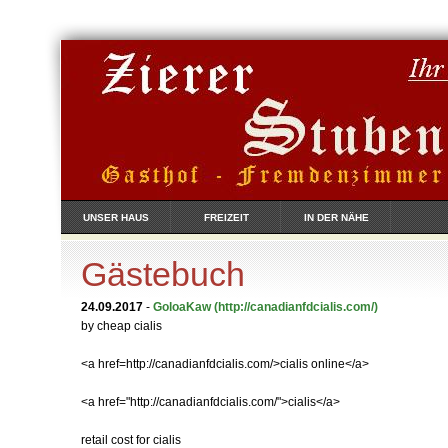
UNSER HAUS
FREIZEIT
IN DER NÄHE
Gästebuch
24.09.2017
-
GoloaKaw
(http://canadianfdcialis.com/)
by cheap cialis
<a href=http://canadianfdcialis.com/>cialis online</a>
<a href="http://canadianfdcialis.com/">cialis</a>
retail cost for cialis