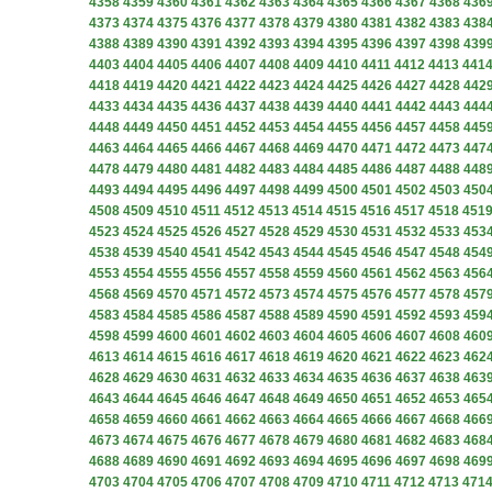
4358
4359
4360
4361
4362
4363
4364
4365
4366
4367
4368
436
4373
4374
4375
4376
4377
4378
4379
4380
4381
4382
4383
438
4388
4389
4390
4391
4392
4393
4394
4395
4396
4397
4398
439
4403
4404
4405
4406
4407
4408
4409
4410
4411
4412
4413
441
4418
4419
4420
4421
4422
4423
4424
4425
4426
4427
4428
442
4433
4434
4435
4436
4437
4438
4439
4440
4441
4442
4443
444
4448
4449
4450
4451
4452
4453
4454
4455
4456
4457
4458
445
4463
4464
4465
4466
4467
4468
4469
4470
4471
4472
4473
447
4478
4479
4480
4481
4482
4483
4484
4485
4486
4487
4488
448
4493
4494
4495
4496
4497
4498
4499
4500
4501
4502
4503
450
4508
4509
4510
4511
4512
4513
4514
4515
4516
4517
4518
451
4523
4524
4525
4526
4527
4528
4529
4530
4531
4532
4533
453
4538
4539
4540
4541
4542
4543
4544
4545
4546
4547
4548
454
4553
4554
4555
4556
4557
4558
4559
4560
4561
4562
4563
456
4568
4569
4570
4571
4572
4573
4574
4575
4576
4577
4578
457
4583
4584
4585
4586
4587
4588
4589
4590
4591
4592
4593
459
4598
4599
4600
4601
4602
4603
4604
4605
4606
4607
4608
460
4613
4614
4615
4616
4617
4618
4619
4620
4621
4622
4623
462
4628
4629
4630
4631
4632
4633
4634
4635
4636
4637
4638
463
4643
4644
4645
4646
4647
4648
4649
4650
4651
4652
4653
465
4658
4659
4660
4661
4662
4663
4664
4665
4666
4667
4668
466
4673
4674
4675
4676
4677
4678
4679
4680
4681
4682
4683
468
4688
4689
4690
4691
4692
4693
4694
4695
4696
4697
4698
469
4703
4704
4705
4706
4707
4708
4709
4710
4711
4712
4713
471