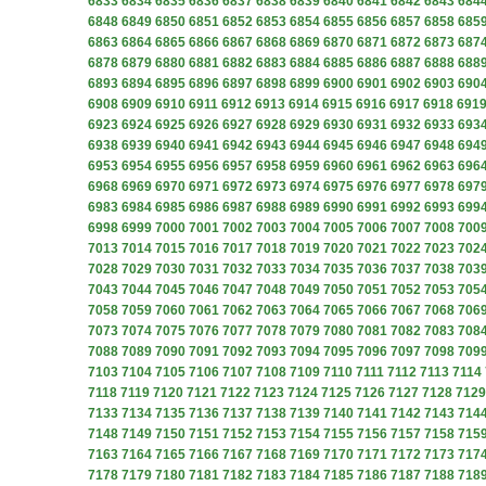
6833
6834
6835
6836
6837
6838
6839
6840
6841
6842
6843
684
6848
6849
6850
6851
6852
6853
6854
6855
6856
6857
6858
685
6863
6864
6865
6866
6867
6868
6869
6870
6871
6872
6873
687
6878
6879
6880
6881
6882
6883
6884
6885
6886
6887
6888
688
6893
6894
6895
6896
6897
6898
6899
6900
6901
6902
6903
690
6908
6909
6910
6911
6912
6913
6914
6915
6916
6917
6918
691
6923
6924
6925
6926
6927
6928
6929
6930
6931
6932
6933
693
6938
6939
6940
6941
6942
6943
6944
6945
6946
6947
6948
694
6953
6954
6955
6956
6957
6958
6959
6960
6961
6962
6963
696
6968
6969
6970
6971
6972
6973
6974
6975
6976
6977
6978
697
6983
6984
6985
6986
6987
6988
6989
6990
6991
6992
6993
699
6998
6999
7000
7001
7002
7003
7004
7005
7006
7007
7008
700
7013
7014
7015
7016
7017
7018
7019
7020
7021
7022
7023
702
7028
7029
7030
7031
7032
7033
7034
7035
7036
7037
7038
703
7043
7044
7045
7046
7047
7048
7049
7050
7051
7052
7053
705
7058
7059
7060
7061
7062
7063
7064
7065
7066
7067
7068
706
7073
7074
7075
7076
7077
7078
7079
7080
7081
7082
7083
708
7088
7089
7090
7091
7092
7093
7094
7095
7096
7097
7098
709
7103
7104
7105
7106
7107
7108
7109
7110
7111
7112
7113
7114
7118
7119
7120
7121
7122
7123
7124
7125
7126
7127
7128
7129
7133
7134
7135
7136
7137
7138
7139
7140
7141
7142
7143
714
7148
7149
7150
7151
7152
7153
7154
7155
7156
7157
7158
715
7163
7164
7165
7166
7167
7168
7169
7170
7171
7172
7173
717
7178
7179
7180
7181
7182
7183
7184
7185
7186
7187
7188
718