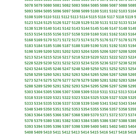
5078
5079
5080
5081
5082
5083
5084
5085
5086
5087
5088
508
5093
5094
5095
5096
5097
5098
5099
5100
5101
5102
5103
510
5108
5109
5110
5111
5112
5113
5114
5115
5116
5117
5118
5119
5123
5124
5125
5126
5127
5128
5129
5130
5131
5132
5133
513
5138
5139
5140
5141
5142
5143
5144
5145
5146
5147
5148
514
5153
5154
5155
5156
5157
5158
5159
5160
5161
5162
5163
516
5168
5169
5170
5171
5172
5173
5174
5175
5176
5177
5178
517
5183
5184
5185
5186
5187
5188
5189
5190
5191
5192
5193
519
5198
5199
5200
5201
5202
5203
5204
5205
5206
5207
5208
520
5213
5214
5215
5216
5217
5218
5219
5220
5221
5222
5223
522
5228
5229
5230
5231
5232
5233
5234
5235
5236
5237
5238
523
5243
5244
5245
5246
5247
5248
5249
5250
5251
5252
5253
525
5258
5259
5260
5261
5262
5263
5264
5265
5266
5267
5268
526
5273
5274
5275
5276
5277
5278
5279
5280
5281
5282
5283
528
5288
5289
5290
5291
5292
5293
5294
5295
5296
5297
5298
529
5303
5304
5305
5306
5307
5308
5309
5310
5311
5312
5313
531
5318
5319
5320
5321
5322
5323
5324
5325
5326
5327
5328
532
5333
5334
5335
5336
5337
5338
5339
5340
5341
5342
5343
534
5348
5349
5350
5351
5352
5353
5354
5355
5356
5357
5358
535
5363
5364
5365
5366
5367
5368
5369
5370
5371
5372
5373
537
5378
5379
5380
5381
5382
5383
5384
5385
5386
5387
5388
538
5393
5394
5395
5396
5397
5398
5399
5400
5401
5402
5403
540
5408
5409
5410
5411
5412
5413
5414
5415
5416
5417
5418
541