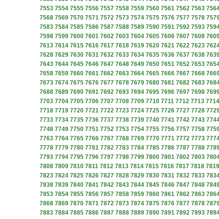
7553
7554
7555
7556
7557
7558
7559
7560
7561
7562
7563
756
7568
7569
7570
7571
7572
7573
7574
7575
7576
7577
7578
757
7583
7584
7585
7586
7587
7588
7589
7590
7591
7592
7593
759
7598
7599
7600
7601
7602
7603
7604
7605
7606
7607
7608
760
7613
7614
7615
7616
7617
7618
7619
7620
7621
7622
7623
762
7628
7629
7630
7631
7632
7633
7634
7635
7636
7637
7638
763
7643
7644
7645
7646
7647
7648
7649
7650
7651
7652
7653
765
7658
7659
7660
7661
7662
7663
7664
7665
7666
7667
7668
766
7673
7674
7675
7676
7677
7678
7679
7680
7681
7682
7683
768
7688
7689
7690
7691
7692
7693
7694
7695
7696
7697
7698
769
7703
7704
7705
7706
7707
7708
7709
7710
7711
7712
7713
771
7718
7719
7720
7721
7722
7723
7724
7725
7726
7727
7728
772
7733
7734
7735
7736
7737
7738
7739
7740
7741
7742
7743
774
7748
7749
7750
7751
7752
7753
7754
7755
7756
7757
7758
775
7763
7764
7765
7766
7767
7768
7769
7770
7771
7772
7773
777
7778
7779
7780
7781
7782
7783
7784
7785
7786
7787
7788
778
7793
7794
7795
7796
7797
7798
7799
7800
7801
7802
7803
780
7808
7809
7810
7811
7812
7813
7814
7815
7816
7817
7818
781
7823
7824
7825
7826
7827
7828
7829
7830
7831
7832
7833
783
7838
7839
7840
7841
7842
7843
7844
7845
7846
7847
7848
784
7853
7854
7855
7856
7857
7858
7859
7860
7861
7862
7863
786
7868
7869
7870
7871
7872
7873
7874
7875
7876
7877
7878
787
7883
7884
7885
7886
7887
7888
7889
7890
7891
7892
7893
789