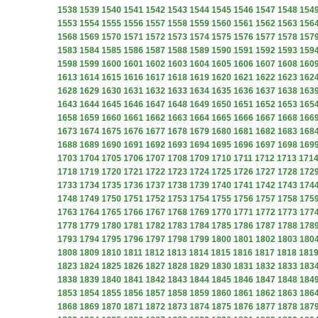
1538
1539
1540
1541
1542
1543
1544
1545
1546
1547
1548
154
1553
1554
1555
1556
1557
1558
1559
1560
1561
1562
1563
156
1568
1569
1570
1571
1572
1573
1574
1575
1576
1577
1578
157
1583
1584
1585
1586
1587
1588
1589
1590
1591
1592
1593
159
1598
1599
1600
1601
1602
1603
1604
1605
1606
1607
1608
160
1613
1614
1615
1616
1617
1618
1619
1620
1621
1622
1623
162
1628
1629
1630
1631
1632
1633
1634
1635
1636
1637
1638
163
1643
1644
1645
1646
1647
1648
1649
1650
1651
1652
1653
165
1658
1659
1660
1661
1662
1663
1664
1665
1666
1667
1668
166
1673
1674
1675
1676
1677
1678
1679
1680
1681
1682
1683
168
1688
1689
1690
1691
1692
1693
1694
1695
1696
1697
1698
169
1703
1704
1705
1706
1707
1708
1709
1710
1711
1712
1713
171
1718
1719
1720
1721
1722
1723
1724
1725
1726
1727
1728
172
1733
1734
1735
1736
1737
1738
1739
1740
1741
1742
1743
174
1748
1749
1750
1751
1752
1753
1754
1755
1756
1757
1758
175
1763
1764
1765
1766
1767
1768
1769
1770
1771
1772
1773
177
1778
1779
1780
1781
1782
1783
1784
1785
1786
1787
1788
178
1793
1794
1795
1796
1797
1798
1799
1800
1801
1802
1803
180
1808
1809
1810
1811
1812
1813
1814
1815
1816
1817
1818
181
1823
1824
1825
1826
1827
1828
1829
1830
1831
1832
1833
183
1838
1839
1840
1841
1842
1843
1844
1845
1846
1847
1848
184
1853
1854
1855
1856
1857
1858
1859
1860
1861
1862
1863
186
1868
1869
1870
1871
1872
1873
1874
1875
1876
1877
1878
187