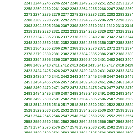
2243
2244
2245
2246
2247
2248
2249
2250
2251
2252
2253
225
2258
2259
2260
2261
2262
2263
2264
2265
2266
2267
2268
226
2273
2274
2275
2276
2277
2278
2279
2280
2281
2282
2283
228
2288
2289
2290
2291
2292
2293
2294
2295
2296
2297
2298
229
2303
2304
2305
2306
2307
2308
2309
2310
2311
2312
2313
231
2318
2319
2320
2321
2322
2323
2324
2325
2326
2327
2328
232
2333
2334
2335
2336
2337
2338
2339
2340
2341
2342
2343
234
2348
2349
2350
2351
2352
2353
2354
2355
2356
2357
2358
235
2363
2364
2365
2366
2367
2368
2369
2370
2371
2372
2373
237
2378
2379
2380
2381
2382
2383
2384
2385
2386
2387
2388
238
2393
2394
2395
2396
2397
2398
2399
2400
2401
2402
2403
240
2408
2409
2410
2411
2412
2413
2414
2415
2416
2417
2418
241
2423
2424
2425
2426
2427
2428
2429
2430
2431
2432
2433
243
2438
2439
2440
2441
2442
2443
2444
2445
2446
2447
2448
244
2453
2454
2455
2456
2457
2458
2459
2460
2461
2462
2463
246
2468
2469
2470
2471
2472
2473
2474
2475
2476
2477
2478
247
2483
2484
2485
2486
2487
2488
2489
2490
2491
2492
2493
249
2498
2499
2500
2501
2502
2503
2504
2505
2506
2507
2508
250
2513
2514
2515
2516
2517
2518
2519
2520
2521
2522
2523
252
2528
2529
2530
2531
2532
2533
2534
2535
2536
2537
2538
253
2543
2544
2545
2546
2547
2548
2549
2550
2551
2552
2553
255
2558
2559
2560
2561
2562
2563
2564
2565
2566
2567
2568
256
2573
2574
2575
2576
2577
2578
2579
2580
2581
2582
2583
258