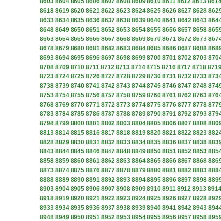
8603
8604
8605
8606
8607
8608
8609
8610
8611
8612
8613
861
8618
8619
8620
8621
8622
8623
8624
8625
8626
8627
8628
862
8633
8634
8635
8636
8637
8638
8639
8640
8641
8642
8643
864
8648
8649
8650
8651
8652
8653
8654
8655
8656
8657
8658
865
8663
8664
8665
8666
8667
8668
8669
8670
8671
8672
8673
867
8678
8679
8680
8681
8682
8683
8684
8685
8686
8687
8688
868
8693
8694
8695
8696
8697
8698
8699
8700
8701
8702
8703
870
8708
8709
8710
8711
8712
8713
8714
8715
8716
8717
8718
871
8723
8724
8725
8726
8727
8728
8729
8730
8731
8732
8733
873
8738
8739
8740
8741
8742
8743
8744
8745
8746
8747
8748
874
8753
8754
8755
8756
8757
8758
8759
8760
8761
8762
8763
876
8768
8769
8770
8771
8772
8773
8774
8775
8776
8777
8778
877
8783
8784
8785
8786
8787
8788
8789
8790
8791
8792
8793
879
8798
8799
8800
8801
8802
8803
8804
8805
8806
8807
8808
880
8813
8814
8815
8816
8817
8818
8819
8820
8821
8822
8823
882
8828
8829
8830
8831
8832
8833
8834
8835
8836
8837
8838
883
8843
8844
8845
8846
8847
8848
8849
8850
8851
8852
8853
885
8858
8859
8860
8861
8862
8863
8864
8865
8866
8867
8868
886
8873
8874
8875
8876
8877
8878
8879
8880
8881
8882
8883
888
8888
8889
8890
8891
8892
8893
8894
8895
8896
8897
8898
889
8903
8904
8905
8906
8907
8908
8909
8910
8911
8912
8913
891
8918
8919
8920
8921
8922
8923
8924
8925
8926
8927
8928
892
8933
8934
8935
8936
8937
8938
8939
8940
8941
8942
8943
894
8948
8949
8950
8951
8952
8953
8954
8955
8956
8957
8958
895