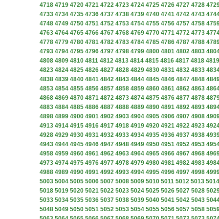
4718
4719
4720
4721
4722
4723
4724
4725
4726
4727
4728
472
4733
4734
4735
4736
4737
4738
4739
4740
4741
4742
4743
474
4748
4749
4750
4751
4752
4753
4754
4755
4756
4757
4758
475
4763
4764
4765
4766
4767
4768
4769
4770
4771
4772
4773
477
4778
4779
4780
4781
4782
4783
4784
4785
4786
4787
4788
478
4793
4794
4795
4796
4797
4798
4799
4800
4801
4802
4803
480
4808
4809
4810
4811
4812
4813
4814
4815
4816
4817
4818
481
4823
4824
4825
4826
4827
4828
4829
4830
4831
4832
4833
483
4838
4839
4840
4841
4842
4843
4844
4845
4846
4847
4848
484
4853
4854
4855
4856
4857
4858
4859
4860
4861
4862
4863
486
4868
4869
4870
4871
4872
4873
4874
4875
4876
4877
4878
487
4883
4884
4885
4886
4887
4888
4889
4890
4891
4892
4893
489
4898
4899
4900
4901
4902
4903
4904
4905
4906
4907
4908
490
4913
4914
4915
4916
4917
4918
4919
4920
4921
4922
4923
492
4928
4929
4930
4931
4932
4933
4934
4935
4936
4937
4938
493
4943
4944
4945
4946
4947
4948
4949
4950
4951
4952
4953
495
4958
4959
4960
4961
4962
4963
4964
4965
4966
4967
4968
496
4973
4974
4975
4976
4977
4978
4979
4980
4981
4982
4983
498
4988
4989
4990
4991
4992
4993
4994
4995
4996
4997
4998
499
5003
5004
5005
5006
5007
5008
5009
5010
5011
5012
5013
501
5018
5019
5020
5021
5022
5023
5024
5025
5026
5027
5028
502
5033
5034
5035
5036
5037
5038
5039
5040
5041
5042
5043
504
5048
5049
5050
5051
5052
5053
5054
5055
5056
5057
5058
505
5063
5064
5065
5066
5067
5068
5069
5070
5071
5072
5073
507