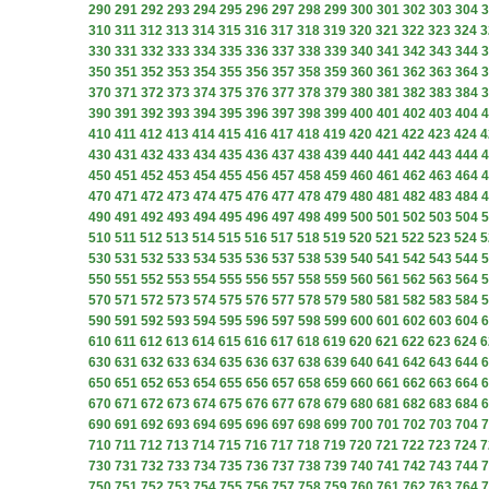
290
291
292
293
294
295
296
297
298
299
300
301
302
303
304
3
310
311
312
313
314
315
316
317
318
319
320
321
322
323
324
3
330
331
332
333
334
335
336
337
338
339
340
341
342
343
344
3
350
351
352
353
354
355
356
357
358
359
360
361
362
363
364
3
370
371
372
373
374
375
376
377
378
379
380
381
382
383
384
3
390
391
392
393
394
395
396
397
398
399
400
401
402
403
404
4
410
411
412
413
414
415
416
417
418
419
420
421
422
423
424
4
430
431
432
433
434
435
436
437
438
439
440
441
442
443
444
4
450
451
452
453
454
455
456
457
458
459
460
461
462
463
464
4
470
471
472
473
474
475
476
477
478
479
480
481
482
483
484
4
490
491
492
493
494
495
496
497
498
499
500
501
502
503
504
5
510
511
512
513
514
515
516
517
518
519
520
521
522
523
524
5
530
531
532
533
534
535
536
537
538
539
540
541
542
543
544
5
550
551
552
553
554
555
556
557
558
559
560
561
562
563
564
5
570
571
572
573
574
575
576
577
578
579
580
581
582
583
584
5
590
591
592
593
594
595
596
597
598
599
600
601
602
603
604
6
610
611
612
613
614
615
616
617
618
619
620
621
622
623
624
6
630
631
632
633
634
635
636
637
638
639
640
641
642
643
644
6
650
651
652
653
654
655
656
657
658
659
660
661
662
663
664
6
670
671
672
673
674
675
676
677
678
679
680
681
682
683
684
6
690
691
692
693
694
695
696
697
698
699
700
701
702
703
704
7
710
711
712
713
714
715
716
717
718
719
720
721
722
723
724
7
730
731
732
733
734
735
736
737
738
739
740
741
742
743
744
7
750
751
752
753
754
755
756
757
758
759
760
761
762
763
764
7