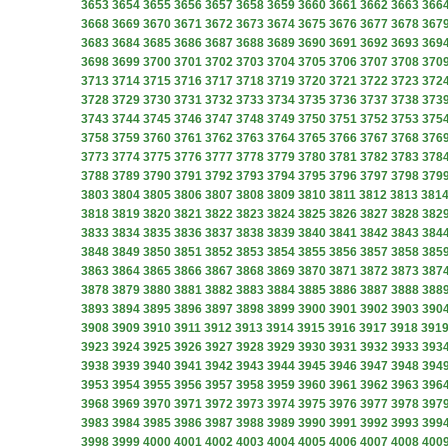
3653
3654
3655
3656
3657
3658
3659
3660
3661
3662
3663
366
3668
3669
3670
3671
3672
3673
3674
3675
3676
3677
3678
367
3683
3684
3685
3686
3687
3688
3689
3690
3691
3692
3693
369
3698
3699
3700
3701
3702
3703
3704
3705
3706
3707
3708
370
3713
3714
3715
3716
3717
3718
3719
3720
3721
3722
3723
372
3728
3729
3730
3731
3732
3733
3734
3735
3736
3737
3738
373
3743
3744
3745
3746
3747
3748
3749
3750
3751
3752
3753
375
3758
3759
3760
3761
3762
3763
3764
3765
3766
3767
3768
376
3773
3774
3775
3776
3777
3778
3779
3780
3781
3782
3783
378
3788
3789
3790
3791
3792
3793
3794
3795
3796
3797
3798
379
3803
3804
3805
3806
3807
3808
3809
3810
3811
3812
3813
381
3818
3819
3820
3821
3822
3823
3824
3825
3826
3827
3828
382
3833
3834
3835
3836
3837
3838
3839
3840
3841
3842
3843
384
3848
3849
3850
3851
3852
3853
3854
3855
3856
3857
3858
385
3863
3864
3865
3866
3867
3868
3869
3870
3871
3872
3873
387
3878
3879
3880
3881
3882
3883
3884
3885
3886
3887
3888
388
3893
3894
3895
3896
3897
3898
3899
3900
3901
3902
3903
390
3908
3909
3910
3911
3912
3913
3914
3915
3916
3917
3918
391
3923
3924
3925
3926
3927
3928
3929
3930
3931
3932
3933
393
3938
3939
3940
3941
3942
3943
3944
3945
3946
3947
3948
394
3953
3954
3955
3956
3957
3958
3959
3960
3961
3962
3963
396
3968
3969
3970
3971
3972
3973
3974
3975
3976
3977
3978
397
3983
3984
3985
3986
3987
3988
3989
3990
3991
3992
3993
399
3998
3999
4000
4001
4002
4003
4004
4005
4006
4007
4008
400