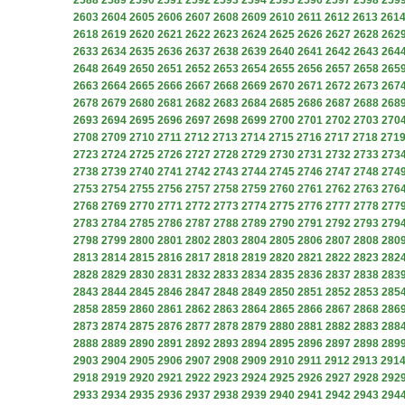
2588
2589
2590
2591
2592
2593
2594
2595
2596
2597
2598
259
2603
2604
2605
2606
2607
2608
2609
2610
2611
2612
2613
261
2618
2619
2620
2621
2622
2623
2624
2625
2626
2627
2628
262
2633
2634
2635
2636
2637
2638
2639
2640
2641
2642
2643
264
2648
2649
2650
2651
2652
2653
2654
2655
2656
2657
2658
265
2663
2664
2665
2666
2667
2668
2669
2670
2671
2672
2673
267
2678
2679
2680
2681
2682
2683
2684
2685
2686
2687
2688
268
2693
2694
2695
2696
2697
2698
2699
2700
2701
2702
2703
270
2708
2709
2710
2711
2712
2713
2714
2715
2716
2717
2718
271
2723
2724
2725
2726
2727
2728
2729
2730
2731
2732
2733
273
2738
2739
2740
2741
2742
2743
2744
2745
2746
2747
2748
274
2753
2754
2755
2756
2757
2758
2759
2760
2761
2762
2763
276
2768
2769
2770
2771
2772
2773
2774
2775
2776
2777
2778
277
2783
2784
2785
2786
2787
2788
2789
2790
2791
2792
2793
279
2798
2799
2800
2801
2802
2803
2804
2805
2806
2807
2808
280
2813
2814
2815
2816
2817
2818
2819
2820
2821
2822
2823
282
2828
2829
2830
2831
2832
2833
2834
2835
2836
2837
2838
283
2843
2844
2845
2846
2847
2848
2849
2850
2851
2852
2853
285
2858
2859
2860
2861
2862
2863
2864
2865
2866
2867
2868
286
2873
2874
2875
2876
2877
2878
2879
2880
2881
2882
2883
288
2888
2889
2890
2891
2892
2893
2894
2895
2896
2897
2898
289
2903
2904
2905
2906
2907
2908
2909
2910
2911
2912
2913
291
2918
2919
2920
2921
2922
2923
2924
2925
2926
2927
2928
292
2933
2934
2935
2936
2937
2938
2939
2940
2941
2942
2943
294