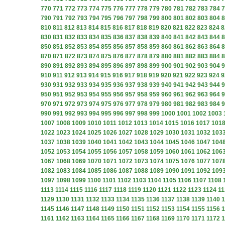
770
771
772
773
774
775
776
777
778
779
780
781
782
783
784
7
790
791
792
793
794
795
796
797
798
799
800
801
802
803
804
8
810
811
812
813
814
815
816
817
818
819
820
821
822
823
824
8
830
831
832
833
834
835
836
837
838
839
840
841
842
843
844
8
850
851
852
853
854
855
856
857
858
859
860
861
862
863
864
8
870
871
872
873
874
875
876
877
878
879
880
881
882
883
884
8
890
891
892
893
894
895
896
897
898
899
900
901
902
903
904
9
910
911
912
913
914
915
916
917
918
919
920
921
922
923
924
9
930
931
932
933
934
935
936
937
938
939
940
941
942
943
944
9
950
951
952
953
954
955
956
957
958
959
960
961
962
963
964
9
970
971
972
973
974
975
976
977
978
979
980
981
982
983
984
9
990
991
992
993
994
995
996
997
998
999
1000
1001
1002
1003
1007
1008
1009
1010
1011
1012
1013
1014
1015
1016
1017
101
1022
1023
1024
1025
1026
1027
1028
1029
1030
1031
1032
103
1037
1038
1039
1040
1041
1042
1043
1044
1045
1046
1047
104
1052
1053
1054
1055
1056
1057
1058
1059
1060
1061
1062
106
1067
1068
1069
1070
1071
1072
1073
1074
1075
1076
1077
107
1082
1083
1084
1085
1086
1087
1088
1089
1090
1091
1092
109
1097
1098
1099
1100
1101
1102
1103
1104
1105
1106
1107
1108
1113
1114
1115
1116
1117
1118
1119
1120
1121
1122
1123
1124
11
1129
1130
1131
1132
1133
1134
1135
1136
1137
1138
1139
1140
1
1145
1146
1147
1148
1149
1150
1151
1152
1153
1154
1155
1156
1
1161
1162
1163
1164
1165
1166
1167
1168
1169
1170
1171
1172
1