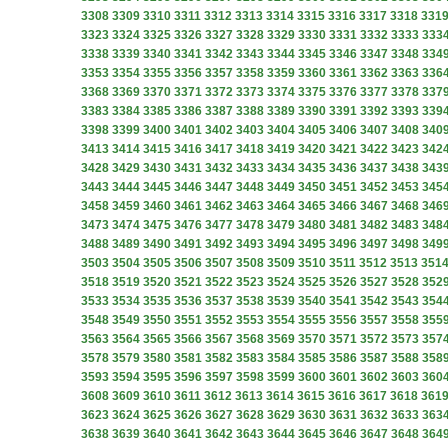
3308
3309
3310
3311
3312
3313
3314
3315
3316
3317
3318
331
3323
3324
3325
3326
3327
3328
3329
3330
3331
3332
3333
333
3338
3339
3340
3341
3342
3343
3344
3345
3346
3347
3348
334
3353
3354
3355
3356
3357
3358
3359
3360
3361
3362
3363
336
3368
3369
3370
3371
3372
3373
3374
3375
3376
3377
3378
337
3383
3384
3385
3386
3387
3388
3389
3390
3391
3392
3393
339
3398
3399
3400
3401
3402
3403
3404
3405
3406
3407
3408
340
3413
3414
3415
3416
3417
3418
3419
3420
3421
3422
3423
342
3428
3429
3430
3431
3432
3433
3434
3435
3436
3437
3438
343
3443
3444
3445
3446
3447
3448
3449
3450
3451
3452
3453
345
3458
3459
3460
3461
3462
3463
3464
3465
3466
3467
3468
346
3473
3474
3475
3476
3477
3478
3479
3480
3481
3482
3483
348
3488
3489
3490
3491
3492
3493
3494
3495
3496
3497
3498
349
3503
3504
3505
3506
3507
3508
3509
3510
3511
3512
3513
351
3518
3519
3520
3521
3522
3523
3524
3525
3526
3527
3528
352
3533
3534
3535
3536
3537
3538
3539
3540
3541
3542
3543
354
3548
3549
3550
3551
3552
3553
3554
3555
3556
3557
3558
355
3563
3564
3565
3566
3567
3568
3569
3570
3571
3572
3573
357
3578
3579
3580
3581
3582
3583
3584
3585
3586
3587
3588
358
3593
3594
3595
3596
3597
3598
3599
3600
3601
3602
3603
360
3608
3609
3610
3611
3612
3613
3614
3615
3616
3617
3618
361
3623
3624
3625
3626
3627
3628
3629
3630
3631
3632
3633
363
3638
3639
3640
3641
3642
3643
3644
3645
3646
3647
3648
364