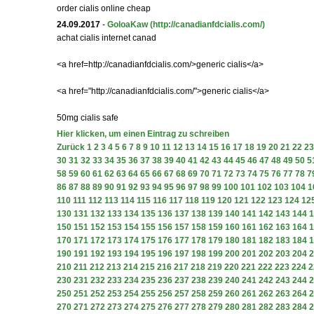
order cialis online cheap
24.09.2017
-
GoloaKaw
(http://canadianfdcialis.com/)
achat cialis internet canad
<a href=http://canadianfdcialis.com/>generic cialis</a>
<a href="http://canadianfdcialis.com/">generic cialis</a>
50mg cialis safe
Hier klicken, um einen Eintrag zu schreiben
Zurück
1
2
3
4
5
6
7
8
9
10
11
12
13
14
15
16
17
18
19
20
21
22
23
30
31
32
33
34
35
36
37
38
39
40
41
42
43
44
45
46
47
48
49
50
5
58
59
60
61
62
63
64
65
66
67
68
69
70
71
72
73
74
75
76
77
78
7
86
87
88
89
90
91
92
93
94
95
96
97
98
99
100
101
102
103
104
1
110
111
112
113
114
115
116
117
118
119
120
121
122
123
124
12
130
131
132
133
134
135
136
137
138
139
140
141
142
143
144
1
150
151
152
153
154
155
156
157
158
159
160
161
162
163
164
1
170
171
172
173
174
175
176
177
178
179
180
181
182
183
184
1
190
191
192
193
194
195
196
197
198
199
200
201
202
203
204
2
210
211
212
213
214
215
216
217
218
219
220
221
222
223
224
2
230
231
232
233
234
235
236
237
238
239
240
241
242
243
244
2
250
251
252
253
254
255
256
257
258
259
260
261
262
263
264
2
270
271
272
273
274
275
276
277
278
279
280
281
282
283
284
2