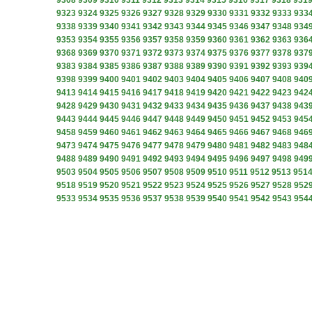
9308
9309
9310
9311
9312
9313
9314
9315
9316
9317
9318
931
9323
9324
9325
9326
9327
9328
9329
9330
9331
9332
9333
933
9338
9339
9340
9341
9342
9343
9344
9345
9346
9347
9348
934
9353
9354
9355
9356
9357
9358
9359
9360
9361
9362
9363
936
9368
9369
9370
9371
9372
9373
9374
9375
9376
9377
9378
937
9383
9384
9385
9386
9387
9388
9389
9390
9391
9392
9393
939
9398
9399
9400
9401
9402
9403
9404
9405
9406
9407
9408
940
9413
9414
9415
9416
9417
9418
9419
9420
9421
9422
9423
942
9428
9429
9430
9431
9432
9433
9434
9435
9436
9437
9438
943
9443
9444
9445
9446
9447
9448
9449
9450
9451
9452
9453
945
9458
9459
9460
9461
9462
9463
9464
9465
9466
9467
9468
946
9473
9474
9475
9476
9477
9478
9479
9480
9481
9482
9483
948
9488
9489
9490
9491
9492
9493
9494
9495
9496
9497
9498
949
9503
9504
9505
9506
9507
9508
9509
9510
9511
9512
9513
951
9518
9519
9520
9521
9522
9523
9524
9525
9526
9527
9528
952
9533
9534
9535
9536
9537
9538
9539
9540
9541
9542
9543
954