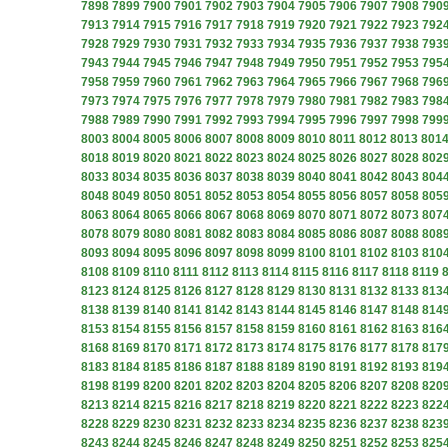
7898
7899
7900
7901
7902
7903
7904
7905
7906
7907
7908
790
7913
7914
7915
7916
7917
7918
7919
7920
7921
7922
7923
792
7928
7929
7930
7931
7932
7933
7934
7935
7936
7937
7938
793
7943
7944
7945
7946
7947
7948
7949
7950
7951
7952
7953
795
7958
7959
7960
7961
7962
7963
7964
7965
7966
7967
7968
796
7973
7974
7975
7976
7977
7978
7979
7980
7981
7982
7983
798
7988
7989
7990
7991
7992
7993
7994
7995
7996
7997
7998
799
8003
8004
8005
8006
8007
8008
8009
8010
8011
8012
8013
801
8018
8019
8020
8021
8022
8023
8024
8025
8026
8027
8028
802
8033
8034
8035
8036
8037
8038
8039
8040
8041
8042
8043
804
8048
8049
8050
8051
8052
8053
8054
8055
8056
8057
8058
805
8063
8064
8065
8066
8067
8068
8069
8070
8071
8072
8073
807
8078
8079
8080
8081
8082
8083
8084
8085
8086
8087
8088
808
8093
8094
8095
8096
8097
8098
8099
8100
8101
8102
8103
810
8108
8109
8110
8111
8112
8113
8114
8115
8116
8117
8118
8119
8123
8124
8125
8126
8127
8128
8129
8130
8131
8132
8133
813
8138
8139
8140
8141
8142
8143
8144
8145
8146
8147
8148
814
8153
8154
8155
8156
8157
8158
8159
8160
8161
8162
8163
816
8168
8169
8170
8171
8172
8173
8174
8175
8176
8177
8178
817
8183
8184
8185
8186
8187
8188
8189
8190
8191
8192
8193
819
8198
8199
8200
8201
8202
8203
8204
8205
8206
8207
8208
820
8213
8214
8215
8216
8217
8218
8219
8220
8221
8222
8223
822
8228
8229
8230
8231
8232
8233
8234
8235
8236
8237
8238
823
8243
8244
8245
8246
8247
8248
8249
8250
8251
8252
8253
825