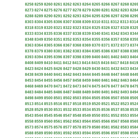
8258
8259
8260
8261
8262
8263
8264
8265
8266
8267
8268
826
8273
8274
8275
8276
8277
8278
8279
8280
8281
8282
8283
828
8288
8289
8290
8291
8292
8293
8294
8295
8296
8297
8298
829
8303
8304
8305
8306
8307
8308
8309
8310
8311
8312
8313
831
8318
8319
8320
8321
8322
8323
8324
8325
8326
8327
8328
832
8333
8334
8335
8336
8337
8338
8339
8340
8341
8342
8343
834
8348
8349
8350
8351
8352
8353
8354
8355
8356
8357
8358
835
8363
8364
8365
8366
8367
8368
8369
8370
8371
8372
8373
837
8378
8379
8380
8381
8382
8383
8384
8385
8386
8387
8388
838
8393
8394
8395
8396
8397
8398
8399
8400
8401
8402
8403
840
8408
8409
8410
8411
8412
8413
8414
8415
8416
8417
8418
841
8423
8424
8425
8426
8427
8428
8429
8430
8431
8432
8433
843
8438
8439
8440
8441
8442
8443
8444
8445
8446
8447
8448
844
8453
8454
8455
8456
8457
8458
8459
8460
8461
8462
8463
846
8468
8469
8470
8471
8472
8473
8474
8475
8476
8477
8478
847
8483
8484
8485
8486
8487
8488
8489
8490
8491
8492
8493
849
8498
8499
8500
8501
8502
8503
8504
8505
8506
8507
8508
850
8513
8514
8515
8516
8517
8518
8519
8520
8521
8522
8523
852
8528
8529
8530
8531
8532
8533
8534
8535
8536
8537
8538
853
8543
8544
8545
8546
8547
8548
8549
8550
8551
8552
8553
855
8558
8559
8560
8561
8562
8563
8564
8565
8566
8567
8568
856
8573
8574
8575
8576
8577
8578
8579
8580
8581
8582
8583
858
8588
8589
8590
8591
8592
8593
8594
8595
8596
8597
8598
859