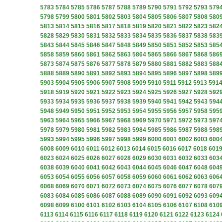
5783
5784
5785
5786
5787
5788
5789
5790
5791
5792
5793
579
5798
5799
5800
5801
5802
5803
5804
5805
5806
5807
5808
580
5813
5814
5815
5816
5817
5818
5819
5820
5821
5822
5823
582
5828
5829
5830
5831
5832
5833
5834
5835
5836
5837
5838
583
5843
5844
5845
5846
5847
5848
5849
5850
5851
5852
5853
585
5858
5859
5860
5861
5862
5863
5864
5865
5866
5867
5868
586
5873
5874
5875
5876
5877
5878
5879
5880
5881
5882
5883
588
5888
5889
5890
5891
5892
5893
5894
5895
5896
5897
5898
589
5903
5904
5905
5906
5907
5908
5909
5910
5911
5912
5913
591
5918
5919
5920
5921
5922
5923
5924
5925
5926
5927
5928
592
5933
5934
5935
5936
5937
5938
5939
5940
5941
5942
5943
594
5948
5949
5950
5951
5952
5953
5954
5955
5956
5957
5958
595
5963
5964
5965
5966
5967
5968
5969
5970
5971
5972
5973
597
5978
5979
5980
5981
5982
5983
5984
5985
5986
5987
5988
598
5993
5994
5995
5996
5997
5998
5999
6000
6001
6002
6003
600
6008
6009
6010
6011
6012
6013
6014
6015
6016
6017
6018
601
6023
6024
6025
6026
6027
6028
6029
6030
6031
6032
6033
603
6038
6039
6040
6041
6042
6043
6044
6045
6046
6047
6048
604
6053
6054
6055
6056
6057
6058
6059
6060
6061
6062
6063
606
6068
6069
6070
6071
6072
6073
6074
6075
6076
6077
6078
607
6083
6084
6085
6086
6087
6088
6089
6090
6091
6092
6093
609
6098
6099
6100
6101
6102
6103
6104
6105
6106
6107
6108
610
6113
6114
6115
6116
6117
6118
6119
6120
6121
6122
6123
6124