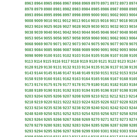
8963
8964
8965
8966
8967
8968
8969
8970
8971
8972
8973
897
8978
8979
8980
8981
8982
8983
8984
8985
8986
8987
8988
898
8993
8994
8995
8996
8997
8998
8999
9000
9001
9002
9003
900
9008
9009
9010
9011
9012
9013
9014
9015
9016
9017
9018
901
9023
9024
9025
9026
9027
9028
9029
9030
9031
9032
9033
903
9038
9039
9040
9041
9042
9043
9044
9045
9046
9047
9048
904
9053
9054
9055
9056
9057
9058
9059
9060
9061
9062
9063
906
9068
9069
9070
9071
9072
9073
9074
9075
9076
9077
9078
907
9083
9084
9085
9086
9087
9088
9089
9090
9091
9092
9093
909
9098
9099
9100
9101
9102
9103
9104
9105
9106
9107
9108
910
9113
9114
9115
9116
9117
9118
9119
9120
9121
9122
9123
9124
9128
9129
9130
9131
9132
9133
9134
9135
9136
9137
9138
913
9143
9144
9145
9146
9147
9148
9149
9150
9151
9152
9153
915
9158
9159
9160
9161
9162
9163
9164
9165
9166
9167
9168
916
9173
9174
9175
9176
9177
9178
9179
9180
9181
9182
9183
918
9188
9189
9190
9191
9192
9193
9194
9195
9196
9197
9198
919
9203
9204
9205
9206
9207
9208
9209
9210
9211
9212
9213
921
9218
9219
9220
9221
9222
9223
9224
9225
9226
9227
9228
922
9233
9234
9235
9236
9237
9238
9239
9240
9241
9242
9243
924
9248
9249
9250
9251
9252
9253
9254
9255
9256
9257
9258
925
9263
9264
9265
9266
9267
9268
9269
9270
9271
9272
9273
927
9278
9279
9280
9281
9282
9283
9284
9285
9286
9287
9288
928
9293
9294
9295
9296
9297
9298
9299
9300
9301
9302
9303
930