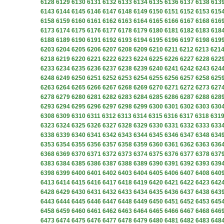
6128
6129
6130
6131
6132
6133
6134
6135
6136
6137
6138
613
6143
6144
6145
6146
6147
6148
6149
6150
6151
6152
6153
615
6158
6159
6160
6161
6162
6163
6164
6165
6166
6167
6168
616
6173
6174
6175
6176
6177
6178
6179
6180
6181
6182
6183
618
6188
6189
6190
6191
6192
6193
6194
6195
6196
6197
6198
619
6203
6204
6205
6206
6207
6208
6209
6210
6211
6212
6213
621
6218
6219
6220
6221
6222
6223
6224
6225
6226
6227
6228
622
6233
6234
6235
6236
6237
6238
6239
6240
6241
6242
6243
624
6248
6249
6250
6251
6252
6253
6254
6255
6256
6257
6258
625
6263
6264
6265
6266
6267
6268
6269
6270
6271
6272
6273
627
6278
6279
6280
6281
6282
6283
6284
6285
6286
6287
6288
628
6293
6294
6295
6296
6297
6298
6299
6300
6301
6302
6303
630
6308
6309
6310
6311
6312
6313
6314
6315
6316
6317
6318
631
6323
6324
6325
6326
6327
6328
6329
6330
6331
6332
6333
633
6338
6339
6340
6341
6342
6343
6344
6345
6346
6347
6348
634
6353
6354
6355
6356
6357
6358
6359
6360
6361
6362
6363
636
6368
6369
6370
6371
6372
6373
6374
6375
6376
6377
6378
637
6383
6384
6385
6386
6387
6388
6389
6390
6391
6392
6393
639
6398
6399
6400
6401
6402
6403
6404
6405
6406
6407
6408
640
6413
6414
6415
6416
6417
6418
6419
6420
6421
6422
6423
642
6428
6429
6430
6431
6432
6433
6434
6435
6436
6437
6438
643
6443
6444
6445
6446
6447
6448
6449
6450
6451
6452
6453
645
6458
6459
6460
6461
6462
6463
6464
6465
6466
6467
6468
646
6473
6474
6475
6476
6477
6478
6479
6480
6481
6482
6483
648