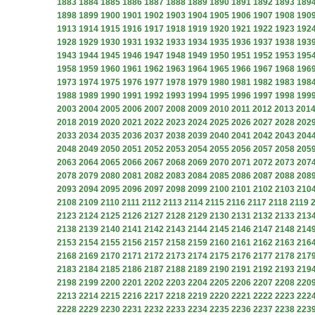
1883
1884
1885
1886
1887
1888
1889
1890
1891
1892
1893
189
1898
1899
1900
1901
1902
1903
1904
1905
1906
1907
1908
190
1913
1914
1915
1916
1917
1918
1919
1920
1921
1922
1923
192
1928
1929
1930
1931
1932
1933
1934
1935
1936
1937
1938
193
1943
1944
1945
1946
1947
1948
1949
1950
1951
1952
1953
195
1958
1959
1960
1961
1962
1963
1964
1965
1966
1967
1968
196
1973
1974
1975
1976
1977
1978
1979
1980
1981
1982
1983
198
1988
1989
1990
1991
1992
1993
1994
1995
1996
1997
1998
199
2003
2004
2005
2006
2007
2008
2009
2010
2011
2012
2013
201
2018
2019
2020
2021
2022
2023
2024
2025
2026
2027
2028
202
2033
2034
2035
2036
2037
2038
2039
2040
2041
2042
2043
204
2048
2049
2050
2051
2052
2053
2054
2055
2056
2057
2058
205
2063
2064
2065
2066
2067
2068
2069
2070
2071
2072
2073
207
2078
2079
2080
2081
2082
2083
2084
2085
2086
2087
2088
208
2093
2094
2095
2096
2097
2098
2099
2100
2101
2102
2103
210
2108
2109
2110
2111
2112
2113
2114
2115
2116
2117
2118
2119
2123
2124
2125
2126
2127
2128
2129
2130
2131
2132
2133
213
2138
2139
2140
2141
2142
2143
2144
2145
2146
2147
2148
214
2153
2154
2155
2156
2157
2158
2159
2160
2161
2162
2163
216
2168
2169
2170
2171
2172
2173
2174
2175
2176
2177
2178
217
2183
2184
2185
2186
2187
2188
2189
2190
2191
2192
2193
219
2198
2199
2200
2201
2202
2203
2204
2205
2206
2207
2208
220
2213
2214
2215
2216
2217
2218
2219
2220
2221
2222
2223
222
2228
2229
2230
2231
2232
2233
2234
2235
2236
2237
2238
223