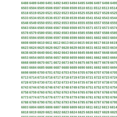
6488
6489
6490
6491
6492
6493
6494
6495
6496
6497
6498
649
6503
6504
6505
6506
6507
6508
6509
6510
6511
6512
6513
651
6518
6519
6520
6521
6522
6523
6524
6525
6526
6527
6528
652
6533
6534
6535
6536
6537
6538
6539
6540
6541
6542
6543
654
6548
6549
6550
6551
6552
6553
6554
6555
6556
6557
6558
655
6563
6564
6565
6566
6567
6568
6569
6570
6571
6572
6573
657
6578
6579
6580
6581
6582
6583
6584
6585
6586
6587
6588
658
6593
6594
6595
6596
6597
6598
6599
6600
6601
6602
6603
660
6608
6609
6610
6611
6612
6613
6614
6615
6616
6617
6618
661
6623
6624
6625
6626
6627
6628
6629
6630
6631
6632
6633
663
6638
6639
6640
6641
6642
6643
6644
6645
6646
6647
6648
664
6653
6654
6655
6656
6657
6658
6659
6660
6661
6662
6663
666
6668
6669
6670
6671
6672
6673
6674
6675
6676
6677
6678
667
6683
6684
6685
6686
6687
6688
6689
6690
6691
6692
6693
669
6698
6699
6700
6701
6702
6703
6704
6705
6706
6707
6708
670
6713
6714
6715
6716
6717
6718
6719
6720
6721
6722
6723
672
6728
6729
6730
6731
6732
6733
6734
6735
6736
6737
6738
673
6743
6744
6745
6746
6747
6748
6749
6750
6751
6752
6753
675
6758
6759
6760
6761
6762
6763
6764
6765
6766
6767
6768
676
6773
6774
6775
6776
6777
6778
6779
6780
6781
6782
6783
678
6788
6789
6790
6791
6792
6793
6794
6795
6796
6797
6798
679
6803
6804
6805
6806
6807
6808
6809
6810
6811
6812
6813
681
6818
6819
6820
6821
6822
6823
6824
6825
6826
6827
6828
682