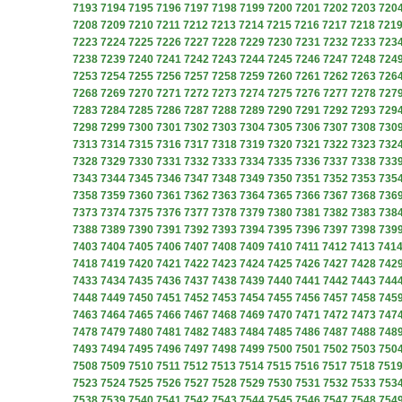
7193
7194
7195
7196
7197
7198
7199
7200
7201
7202
7203
720
7208
7209
7210
7211
7212
7213
7214
7215
7216
7217
7218
721
7223
7224
7225
7226
7227
7228
7229
7230
7231
7232
7233
723
7238
7239
7240
7241
7242
7243
7244
7245
7246
7247
7248
724
7253
7254
7255
7256
7257
7258
7259
7260
7261
7262
7263
726
7268
7269
7270
7271
7272
7273
7274
7275
7276
7277
7278
727
7283
7284
7285
7286
7287
7288
7289
7290
7291
7292
7293
729
7298
7299
7300
7301
7302
7303
7304
7305
7306
7307
7308
730
7313
7314
7315
7316
7317
7318
7319
7320
7321
7322
7323
732
7328
7329
7330
7331
7332
7333
7334
7335
7336
7337
7338
733
7343
7344
7345
7346
7347
7348
7349
7350
7351
7352
7353
735
7358
7359
7360
7361
7362
7363
7364
7365
7366
7367
7368
736
7373
7374
7375
7376
7377
7378
7379
7380
7381
7382
7383
738
7388
7389
7390
7391
7392
7393
7394
7395
7396
7397
7398
739
7403
7404
7405
7406
7407
7408
7409
7410
7411
7412
7413
741
7418
7419
7420
7421
7422
7423
7424
7425
7426
7427
7428
742
7433
7434
7435
7436
7437
7438
7439
7440
7441
7442
7443
744
7448
7449
7450
7451
7452
7453
7454
7455
7456
7457
7458
745
7463
7464
7465
7466
7467
7468
7469
7470
7471
7472
7473
747
7478
7479
7480
7481
7482
7483
7484
7485
7486
7487
7488
748
7493
7494
7495
7496
7497
7498
7499
7500
7501
7502
7503
750
7508
7509
7510
7511
7512
7513
7514
7515
7516
7517
7518
751
7523
7524
7525
7526
7527
7528
7529
7530
7531
7532
7533
753
7538
7539
7540
7541
7542
7543
7544
7545
7546
7547
7548
754