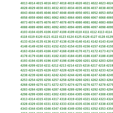
4013
4014
4015
4016
4017
4018
4019
4020
4021
4022
4023
402
4028
4029
4030
4031
4032
4033
4034
4035
4036
4037
4038
403
4043
4044
4045
4046
4047
4048
4049
4050
4051
4052
4053
405
4058
4059
4060
4061
4062
4063
4064
4065
4066
4067
4068
406
4073
4074
4075
4076
4077
4078
4079
4080
4081
4082
4083
408
4088
4089
4090
4091
4092
4093
4094
4095
4096
4097
4098
409
4103
4104
4105
4106
4107
4108
4109
4110
4111
4112
4113
4114
4118
4119
4120
4121
4122
4123
4124
4125
4126
4127
4128
4129
4133
4134
4135
4136
4137
4138
4139
4140
4141
4142
4143
414
4148
4149
4150
4151
4152
4153
4154
4155
4156
4157
4158
415
4163
4164
4165
4166
4167
4168
4169
4170
4171
4172
4173
417
4178
4179
4180
4181
4182
4183
4184
4185
4186
4187
4188
418
4193
4194
4195
4196
4197
4198
4199
4200
4201
4202
4203
420
4208
4209
4210
4211
4212
4213
4214
4215
4216
4217
4218
421
4223
4224
4225
4226
4227
4228
4229
4230
4231
4232
4233
423
4238
4239
4240
4241
4242
4243
4244
4245
4246
4247
4248
424
4253
4254
4255
4256
4257
4258
4259
4260
4261
4262
4263
426
4268
4269
4270
4271
4272
4273
4274
4275
4276
4277
4278
427
4283
4284
4285
4286
4287
4288
4289
4290
4291
4292
4293
429
4298
4299
4300
4301
4302
4303
4304
4305
4306
4307
4308
430
4313
4314
4315
4316
4317
4318
4319
4320
4321
4322
4323
432
4328
4329
4330
4331
4332
4333
4334
4335
4336
4337
4338
433
4343
4344
4345
4346
4347
4348
4349
4350
4351
4352
4353
435