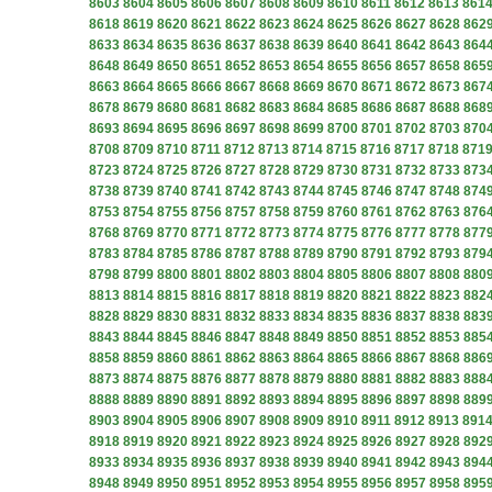
8603
8604
8605
8606
8607
8608
8609
8610
8611
8612
8613
861
8618
8619
8620
8621
8622
8623
8624
8625
8626
8627
8628
862
8633
8634
8635
8636
8637
8638
8639
8640
8641
8642
8643
864
8648
8649
8650
8651
8652
8653
8654
8655
8656
8657
8658
865
8663
8664
8665
8666
8667
8668
8669
8670
8671
8672
8673
867
8678
8679
8680
8681
8682
8683
8684
8685
8686
8687
8688
868
8693
8694
8695
8696
8697
8698
8699
8700
8701
8702
8703
870
8708
8709
8710
8711
8712
8713
8714
8715
8716
8717
8718
871
8723
8724
8725
8726
8727
8728
8729
8730
8731
8732
8733
873
8738
8739
8740
8741
8742
8743
8744
8745
8746
8747
8748
874
8753
8754
8755
8756
8757
8758
8759
8760
8761
8762
8763
876
8768
8769
8770
8771
8772
8773
8774
8775
8776
8777
8778
877
8783
8784
8785
8786
8787
8788
8789
8790
8791
8792
8793
879
8798
8799
8800
8801
8802
8803
8804
8805
8806
8807
8808
880
8813
8814
8815
8816
8817
8818
8819
8820
8821
8822
8823
882
8828
8829
8830
8831
8832
8833
8834
8835
8836
8837
8838
883
8843
8844
8845
8846
8847
8848
8849
8850
8851
8852
8853
885
8858
8859
8860
8861
8862
8863
8864
8865
8866
8867
8868
886
8873
8874
8875
8876
8877
8878
8879
8880
8881
8882
8883
888
8888
8889
8890
8891
8892
8893
8894
8895
8896
8897
8898
889
8903
8904
8905
8906
8907
8908
8909
8910
8911
8912
8913
891
8918
8919
8920
8921
8922
8923
8924
8925
8926
8927
8928
892
8933
8934
8935
8936
8937
8938
8939
8940
8941
8942
8943
894
8948
8949
8950
8951
8952
8953
8954
8955
8956
8957
8958
895