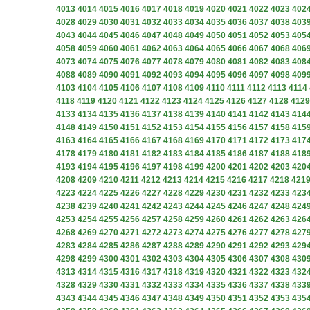
4013
4014
4015
4016
4017
4018
4019
4020
4021
4022
4023
402
4028
4029
4030
4031
4032
4033
4034
4035
4036
4037
4038
403
4043
4044
4045
4046
4047
4048
4049
4050
4051
4052
4053
405
4058
4059
4060
4061
4062
4063
4064
4065
4066
4067
4068
406
4073
4074
4075
4076
4077
4078
4079
4080
4081
4082
4083
408
4088
4089
4090
4091
4092
4093
4094
4095
4096
4097
4098
409
4103
4104
4105
4106
4107
4108
4109
4110
4111
4112
4113
4114
4118
4119
4120
4121
4122
4123
4124
4125
4126
4127
4128
4129
4133
4134
4135
4136
4137
4138
4139
4140
4141
4142
4143
414
4148
4149
4150
4151
4152
4153
4154
4155
4156
4157
4158
415
4163
4164
4165
4166
4167
4168
4169
4170
4171
4172
4173
417
4178
4179
4180
4181
4182
4183
4184
4185
4186
4187
4188
418
4193
4194
4195
4196
4197
4198
4199
4200
4201
4202
4203
420
4208
4209
4210
4211
4212
4213
4214
4215
4216
4217
4218
421
4223
4224
4225
4226
4227
4228
4229
4230
4231
4232
4233
423
4238
4239
4240
4241
4242
4243
4244
4245
4246
4247
4248
424
4253
4254
4255
4256
4257
4258
4259
4260
4261
4262
4263
426
4268
4269
4270
4271
4272
4273
4274
4275
4276
4277
4278
427
4283
4284
4285
4286
4287
4288
4289
4290
4291
4292
4293
429
4298
4299
4300
4301
4302
4303
4304
4305
4306
4307
4308
430
4313
4314
4315
4316
4317
4318
4319
4320
4321
4322
4323
432
4328
4329
4330
4331
4332
4333
4334
4335
4336
4337
4338
433
4343
4344
4345
4346
4347
4348
4349
4350
4351
4352
4353
435