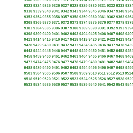
9308
9309
9310
9311
9312
9313
9314
9315
9316
9317
9318
931
9323
9324
9325
9326
9327
9328
9329
9330
9331
9332
9333
933
9338
9339
9340
9341
9342
9343
9344
9345
9346
9347
9348
934
9353
9354
9355
9356
9357
9358
9359
9360
9361
9362
9363
936
9368
9369
9370
9371
9372
9373
9374
9375
9376
9377
9378
937
9383
9384
9385
9386
9387
9388
9389
9390
9391
9392
9393
939
9398
9399
9400
9401
9402
9403
9404
9405
9406
9407
9408
940
9413
9414
9415
9416
9417
9418
9419
9420
9421
9422
9423
942
9428
9429
9430
9431
9432
9433
9434
9435
9436
9437
9438
943
9443
9444
9445
9446
9447
9448
9449
9450
9451
9452
9453
945
9458
9459
9460
9461
9462
9463
9464
9465
9466
9467
9468
946
9473
9474
9475
9476
9477
9478
9479
9480
9481
9482
9483
948
9488
9489
9490
9491
9492
9493
9494
9495
9496
9497
9498
949
9503
9504
9505
9506
9507
9508
9509
9510
9511
9512
9513
951
9518
9519
9520
9521
9522
9523
9524
9525
9526
9527
9528
952
9533
9534
9535
9536
9537
9538
9539
9540
9541
9542
9543
954