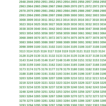
2948
2949
2950
2951
2952
2953
2954
2955
2956
2957
2958
295
2963
2964
2965
2966
2967
2968
2969
2970
2971
2972
2973
297
2978
2979
2980
2981
2982
2983
2984
2985
2986
2987
2988
298
2993
2994
2995
2996
2997
2998
2999
3000
3001
3002
3003
300
3008
3009
3010
3011
3012
3013
3014
3015
3016
3017
3018
301
3023
3024
3025
3026
3027
3028
3029
3030
3031
3032
3033
303
3038
3039
3040
3041
3042
3043
3044
3045
3046
3047
3048
304
3053
3054
3055
3056
3057
3058
3059
3060
3061
3062
3063
306
3068
3069
3070
3071
3072
3073
3074
3075
3076
3077
3078
307
3083
3084
3085
3086
3087
3088
3089
3090
3091
3092
3093
309
3098
3099
3100
3101
3102
3103
3104
3105
3106
3107
3108
310
3113
3114
3115
3116
3117
3118
3119
3120
3121
3122
3123
3124
3128
3129
3130
3131
3132
3133
3134
3135
3136
3137
3138
313
3143
3144
3145
3146
3147
3148
3149
3150
3151
3152
3153
315
3158
3159
3160
3161
3162
3163
3164
3165
3166
3167
3168
316
3173
3174
3175
3176
3177
3178
3179
3180
3181
3182
3183
318
3188
3189
3190
3191
3192
3193
3194
3195
3196
3197
3198
319
3203
3204
3205
3206
3207
3208
3209
3210
3211
3212
3213
321
3218
3219
3220
3221
3222
3223
3224
3225
3226
3227
3228
322
3233
3234
3235
3236
3237
3238
3239
3240
3241
3242
3243
324
3248
3249
3250
3251
3252
3253
3254
3255
3256
3257
3258
325
3263
3264
3265
3266
3267
3268
3269
3270
3271
3272
3273
327
3278
3279
3280
3281
3282
3283
3284
3285
3286
3287
3288
328
3293
3294
3295
3296
3297
3298
3299
3300
3301
3302
3303
330