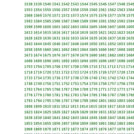
1538
1539
1540
1541
1542
1543
1544
1545
1546
1547
1548
154
1553
1554
1555
1556
1557
1558
1559
1560
1561
1562
1563
156
1568
1569
1570
1571
1572
1573
1574
1575
1576
1577
1578
157
1583
1584
1585
1586
1587
1588
1589
1590
1591
1592
1593
159
1598
1599
1600
1601
1602
1603
1604
1605
1606
1607
1608
160
1613
1614
1615
1616
1617
1618
1619
1620
1621
1622
1623
162
1628
1629
1630
1631
1632
1633
1634
1635
1636
1637
1638
163
1643
1644
1645
1646
1647
1648
1649
1650
1651
1652
1653
165
1658
1659
1660
1661
1662
1663
1664
1665
1666
1667
1668
166
1673
1674
1675
1676
1677
1678
1679
1680
1681
1682
1683
168
1688
1689
1690
1691
1692
1693
1694
1695
1696
1697
1698
169
1703
1704
1705
1706
1707
1708
1709
1710
1711
1712
1713
171
1718
1719
1720
1721
1722
1723
1724
1725
1726
1727
1728
172
1733
1734
1735
1736
1737
1738
1739
1740
1741
1742
1743
174
1748
1749
1750
1751
1752
1753
1754
1755
1756
1757
1758
175
1763
1764
1765
1766
1767
1768
1769
1770
1771
1772
1773
177
1778
1779
1780
1781
1782
1783
1784
1785
1786
1787
1788
178
1793
1794
1795
1796
1797
1798
1799
1800
1801
1802
1803
180
1808
1809
1810
1811
1812
1813
1814
1815
1816
1817
1818
181
1823
1824
1825
1826
1827
1828
1829
1830
1831
1832
1833
183
1838
1839
1840
1841
1842
1843
1844
1845
1846
1847
1848
184
1853
1854
1855
1856
1857
1858
1859
1860
1861
1862
1863
186
1868
1869
1870
1871
1872
1873
1874
1875
1876
1877
1878
187