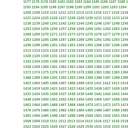
1177
1178
1179
1180
1181
1182
1183
1184
1185
1186
1187
1188
1
1193
1194
1195
1196
1197
1198
1199
1200
1201
1202
1203
1204
1208
1209
1210
1211
1212
1213
1214
1215
1216
1217
1218
121
1223
1224
1225
1226
1227
1228
1229
1230
1231
1232
1233
123
1238
1239
1240
1241
1242
1243
1244
1245
1246
1247
1248
124
1253
1254
1255
1256
1257
1258
1259
1260
1261
1262
1263
126
1268
1269
1270
1271
1272
1273
1274
1275
1276
1277
1278
127
1283
1284
1285
1286
1287
1288
1289
1290
1291
1292
1293
129
1298
1299
1300
1301
1302
1303
1304
1305
1306
1307
1308
130
1313
1314
1315
1316
1317
1318
1319
1320
1321
1322
1323
132
1328
1329
1330
1331
1332
1333
1334
1335
1336
1337
1338
133
1343
1344
1345
1346
1347
1348
1349
1350
1351
1352
1353
135
1358
1359
1360
1361
1362
1363
1364
1365
1366
1367
1368
136
1373
1374
1375
1376
1377
1378
1379
1380
1381
1382
1383
138
1388
1389
1390
1391
1392
1393
1394
1395
1396
1397
1398
139
1403
1404
1405
1406
1407
1408
1409
1410
1411
1412
1413
141
1418
1419
1420
1421
1422
1423
1424
1425
1426
1427
1428
142
1433
1434
1435
1436
1437
1438
1439
1440
1441
1442
1443
144
1448
1449
1450
1451
1452
1453
1454
1455
1456
1457
1458
145
1463
1464
1465
1466
1467
1468
1469
1470
1471
1472
1473
147
1478
1479
1480
1481
1482
1483
1484
1485
1486
1487
1488
148
1493
1494
1495
1496
1497
1498
1499
1500
1501
1502
1503
150
1508
1509
1510
1511
1512
1513
1514
1515
1516
1517
1518
151
1523
1524
1525
1526
1527
1528
1529
1530
1531
1532
1533
153