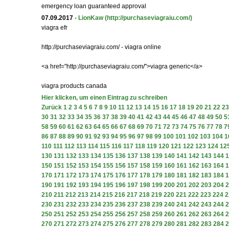
emergency loan guaranteed approval
07.09.2017
-
LionKaw
(http://purchaseviagraiu.com/)
viagra efr
http://purchaseviagraiu.com/ - viagra online
<a href="http://purchaseviagraiu.com/">viagra generic</a>
viagra products canada
Hier klicken, um einen Eintrag zu schreiben
Zurück
1
2
3
4
5
6
7
8
9
10
11
12
13
14
15
16
17
18
19
20
21
22
23
30
31
32
33
34
35
36
37
38
39
40
41
42
43
44
45
46
47
48
49
50
5
58
59
60
61
62
63
64
65
66
67
68
69
70
71
72
73
74
75
76
77
78
7
86
87
88
89
90
91
92
93
94
95
96
97
98
99
100
101
102
103
104
1
110
111
112
113
114
115
116
117
118
119
120
121
122
123
124
12
130
131
132
133
134
135
136
137
138
139
140
141
142
143
144
1
150
151
152
153
154
155
156
157
158
159
160
161
162
163
164
1
170
171
172
173
174
175
176
177
178
179
180
181
182
183
184
1
190
191
192
193
194
195
196
197
198
199
200
201
202
203
204
2
210
211
212
213
214
215
216
217
218
219
220
221
222
223
224
2
230
231
232
233
234
235
236
237
238
239
240
241
242
243
244
2
250
251
252
253
254
255
256
257
258
259
260
261
262
263
264
2
270
271
272
273
274
275
276
277
278
279
280
281
282
283
284
2