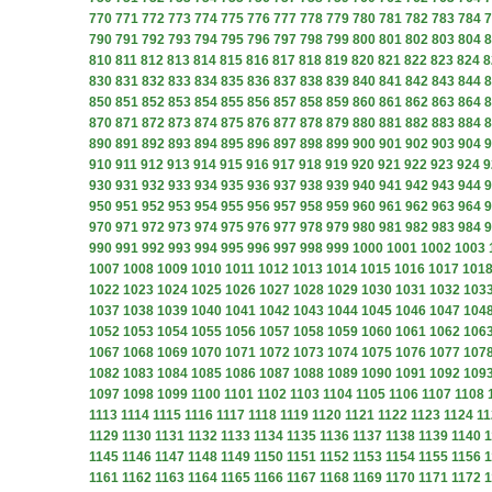
770
771
772
773
774
775
776
777
778
779
780
781
782
783
784
7
790
791
792
793
794
795
796
797
798
799
800
801
802
803
804
8
810
811
812
813
814
815
816
817
818
819
820
821
822
823
824
8
830
831
832
833
834
835
836
837
838
839
840
841
842
843
844
8
850
851
852
853
854
855
856
857
858
859
860
861
862
863
864
8
870
871
872
873
874
875
876
877
878
879
880
881
882
883
884
8
890
891
892
893
894
895
896
897
898
899
900
901
902
903
904
9
910
911
912
913
914
915
916
917
918
919
920
921
922
923
924
9
930
931
932
933
934
935
936
937
938
939
940
941
942
943
944
9
950
951
952
953
954
955
956
957
958
959
960
961
962
963
964
9
970
971
972
973
974
975
976
977
978
979
980
981
982
983
984
9
990
991
992
993
994
995
996
997
998
999
1000
1001
1002
1003
1007
1008
1009
1010
1011
1012
1013
1014
1015
1016
1017
101
1022
1023
1024
1025
1026
1027
1028
1029
1030
1031
1032
103
1037
1038
1039
1040
1041
1042
1043
1044
1045
1046
1047
104
1052
1053
1054
1055
1056
1057
1058
1059
1060
1061
1062
106
1067
1068
1069
1070
1071
1072
1073
1074
1075
1076
1077
107
1082
1083
1084
1085
1086
1087
1088
1089
1090
1091
1092
109
1097
1098
1099
1100
1101
1102
1103
1104
1105
1106
1107
1108
1113
1114
1115
1116
1117
1118
1119
1120
1121
1122
1123
1124
11
1129
1130
1131
1132
1133
1134
1135
1136
1137
1138
1139
1140
1
1145
1146
1147
1148
1149
1150
1151
1152
1153
1154
1155
1156
1
1161
1162
1163
1164
1165
1166
1167
1168
1169
1170
1171
1172
1