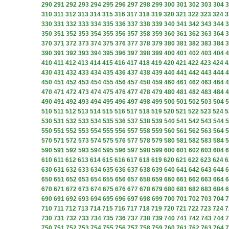
290
291
292
293
294
295
296
297
298
299
300
301
302
303
304
3
310
311
312
313
314
315
316
317
318
319
320
321
322
323
324
3
330
331
332
333
334
335
336
337
338
339
340
341
342
343
344
3
350
351
352
353
354
355
356
357
358
359
360
361
362
363
364
3
370
371
372
373
374
375
376
377
378
379
380
381
382
383
384
3
390
391
392
393
394
395
396
397
398
399
400
401
402
403
404
4
410
411
412
413
414
415
416
417
418
419
420
421
422
423
424
4
430
431
432
433
434
435
436
437
438
439
440
441
442
443
444
4
450
451
452
453
454
455
456
457
458
459
460
461
462
463
464
4
470
471
472
473
474
475
476
477
478
479
480
481
482
483
484
4
490
491
492
493
494
495
496
497
498
499
500
501
502
503
504
5
510
511
512
513
514
515
516
517
518
519
520
521
522
523
524
5
530
531
532
533
534
535
536
537
538
539
540
541
542
543
544
5
550
551
552
553
554
555
556
557
558
559
560
561
562
563
564
5
570
571
572
573
574
575
576
577
578
579
580
581
582
583
584
5
590
591
592
593
594
595
596
597
598
599
600
601
602
603
604
6
610
611
612
613
614
615
616
617
618
619
620
621
622
623
624
6
630
631
632
633
634
635
636
637
638
639
640
641
642
643
644
6
650
651
652
653
654
655
656
657
658
659
660
661
662
663
664
6
670
671
672
673
674
675
676
677
678
679
680
681
682
683
684
6
690
691
692
693
694
695
696
697
698
699
700
701
702
703
704
7
710
711
712
713
714
715
716
717
718
719
720
721
722
723
724
7
730
731
732
733
734
735
736
737
738
739
740
741
742
743
744
7
750
751
752
753
754
755
756
757
758
759
760
761
762
763
764
7