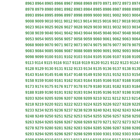
8963
8964
8965
8966
8967
8968
8969
8970
8971
8972
8973
897
8978
8979
8980
8981
8982
8983
8984
8985
8986
8987
8988
898
8993
8994
8995
8996
8997
8998
8999
9000
9001
9002
9003
900
9008
9009
9010
9011
9012
9013
9014
9015
9016
9017
9018
901
9023
9024
9025
9026
9027
9028
9029
9030
9031
9032
9033
903
9038
9039
9040
9041
9042
9043
9044
9045
9046
9047
9048
904
9053
9054
9055
9056
9057
9058
9059
9060
9061
9062
9063
906
9068
9069
9070
9071
9072
9073
9074
9075
9076
9077
9078
907
9083
9084
9085
9086
9087
9088
9089
9090
9091
9092
9093
909
9098
9099
9100
9101
9102
9103
9104
9105
9106
9107
9108
910
9113
9114
9115
9116
9117
9118
9119
9120
9121
9122
9123
9124
9128
9129
9130
9131
9132
9133
9134
9135
9136
9137
9138
913
9143
9144
9145
9146
9147
9148
9149
9150
9151
9152
9153
915
9158
9159
9160
9161
9162
9163
9164
9165
9166
9167
9168
916
9173
9174
9175
9176
9177
9178
9179
9180
9181
9182
9183
918
9188
9189
9190
9191
9192
9193
9194
9195
9196
9197
9198
919
9203
9204
9205
9206
9207
9208
9209
9210
9211
9212
9213
921
9218
9219
9220
9221
9222
9223
9224
9225
9226
9227
9228
922
9233
9234
9235
9236
9237
9238
9239
9240
9241
9242
9243
924
9248
9249
9250
9251
9252
9253
9254
9255
9256
9257
9258
925
9263
9264
9265
9266
9267
9268
9269
9270
9271
9272
9273
927
9278
9279
9280
9281
9282
9283
9284
9285
9286
9287
9288
928
9293
9294
9295
9296
9297
9298
9299
9300
9301
9302
9303
930