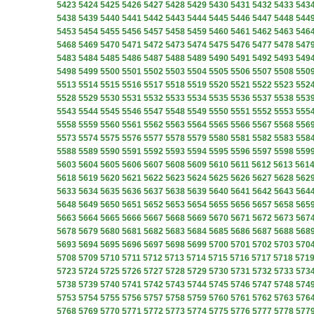
5423
5424
5425
5426
5427
5428
5429
5430
5431
5432
5433
543
5438
5439
5440
5441
5442
5443
5444
5445
5446
5447
5448
544
5453
5454
5455
5456
5457
5458
5459
5460
5461
5462
5463
546
5468
5469
5470
5471
5472
5473
5474
5475
5476
5477
5478
547
5483
5484
5485
5486
5487
5488
5489
5490
5491
5492
5493
549
5498
5499
5500
5501
5502
5503
5504
5505
5506
5507
5508
550
5513
5514
5515
5516
5517
5518
5519
5520
5521
5522
5523
552
5528
5529
5530
5531
5532
5533
5534
5535
5536
5537
5538
553
5543
5544
5545
5546
5547
5548
5549
5550
5551
5552
5553
555
5558
5559
5560
5561
5562
5563
5564
5565
5566
5567
5568
556
5573
5574
5575
5576
5577
5578
5579
5580
5581
5582
5583
558
5588
5589
5590
5591
5592
5593
5594
5595
5596
5597
5598
559
5603
5604
5605
5606
5607
5608
5609
5610
5611
5612
5613
561
5618
5619
5620
5621
5622
5623
5624
5625
5626
5627
5628
562
5633
5634
5635
5636
5637
5638
5639
5640
5641
5642
5643
564
5648
5649
5650
5651
5652
5653
5654
5655
5656
5657
5658
565
5663
5664
5665
5666
5667
5668
5669
5670
5671
5672
5673
567
5678
5679
5680
5681
5682
5683
5684
5685
5686
5687
5688
568
5693
5694
5695
5696
5697
5698
5699
5700
5701
5702
5703
570
5708
5709
5710
5711
5712
5713
5714
5715
5716
5717
5718
571
5723
5724
5725
5726
5727
5728
5729
5730
5731
5732
5733
573
5738
5739
5740
5741
5742
5743
5744
5745
5746
5747
5748
574
5753
5754
5755
5756
5757
5758
5759
5760
5761
5762
5763
576
5768
5769
5770
5771
5772
5773
5774
5775
5776
5777
5778
577