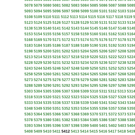
5078
5079
5080
5081
5082
5083
5084
5085
5086
5087
5088
508
5093
5094
5095
5096
5097
5098
5099
5100
5101
5102
5103
510
5108
5109
5110
5111
5112
5113
5114
5115
5116
5117
5118
5119
5123
5124
5125
5126
5127
5128
5129
5130
5131
5132
5133
513
5138
5139
5140
5141
5142
5143
5144
5145
5146
5147
5148
514
5153
5154
5155
5156
5157
5158
5159
5160
5161
5162
5163
516
5168
5169
5170
5171
5172
5173
5174
5175
5176
5177
5178
517
5183
5184
5185
5186
5187
5188
5189
5190
5191
5192
5193
519
5198
5199
5200
5201
5202
5203
5204
5205
5206
5207
5208
520
5213
5214
5215
5216
5217
5218
5219
5220
5221
5222
5223
522
5228
5229
5230
5231
5232
5233
5234
5235
5236
5237
5238
523
5243
5244
5245
5246
5247
5248
5249
5250
5251
5252
5253
525
5258
5259
5260
5261
5262
5263
5264
5265
5266
5267
5268
526
5273
5274
5275
5276
5277
5278
5279
5280
5281
5282
5283
528
5288
5289
5290
5291
5292
5293
5294
5295
5296
5297
5298
529
5303
5304
5305
5306
5307
5308
5309
5310
5311
5312
5313
531
5318
5319
5320
5321
5322
5323
5324
5325
5326
5327
5328
532
5333
5334
5335
5336
5337
5338
5339
5340
5341
5342
5343
534
5348
5349
5350
5351
5352
5353
5354
5355
5356
5357
5358
535
5363
5364
5365
5366
5367
5368
5369
5370
5371
5372
5373
537
5378
5379
5380
5381
5382
5383
5384
5385
5386
5387
5388
538
5393
5394
5395
5396
5397
5398
5399
5400
5401
5402
5403
540
5408
5409
5410
5411
5412
5413
5414
5415
5416
5417
5418
541