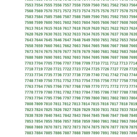
7553
7554
7555
7556
7557
7558
7559
7560
7561
7562
7563
756
7568
7569
7570
7571
7572
7573
7574
7575
7576
7577
7578
757
7583
7584
7585
7586
7587
7588
7589
7590
7591
7592
7593
759
7598
7599
7600
7601
7602
7603
7604
7605
7606
7607
7608
760
7613
7614
7615
7616
7617
7618
7619
7620
7621
7622
7623
762
7628
7629
7630
7631
7632
7633
7634
7635
7636
7637
7638
763
7643
7644
7645
7646
7647
7648
7649
7650
7651
7652
7653
765
7658
7659
7660
7661
7662
7663
7664
7665
7666
7667
7668
766
7673
7674
7675
7676
7677
7678
7679
7680
7681
7682
7683
768
7688
7689
7690
7691
7692
7693
7694
7695
7696
7697
7698
769
7703
7704
7705
7706
7707
7708
7709
7710
7711
7712
7713
771
7718
7719
7720
7721
7722
7723
7724
7725
7726
7727
7728
772
7733
7734
7735
7736
7737
7738
7739
7740
7741
7742
7743
774
7748
7749
7750
7751
7752
7753
7754
7755
7756
7757
7758
775
7763
7764
7765
7766
7767
7768
7769
7770
7771
7772
7773
777
7778
7779
7780
7781
7782
7783
7784
7785
7786
7787
7788
778
7793
7794
7795
7796
7797
7798
7799
7800
7801
7802
7803
780
7808
7809
7810
7811
7812
7813
7814
7815
7816
7817
7818
781
7823
7824
7825
7826
7827
7828
7829
7830
7831
7832
7833
783
7838
7839
7840
7841
7842
7843
7844
7845
7846
7847
7848
784
7853
7854
7855
7856
7857
7858
7859
7860
7861
7862
7863
786
7868
7869
7870
7871
7872
7873
7874
7875
7876
7877
7878
787
7883
7884
7885
7886
7887
7888
7889
7890
7891
7892
7893
789