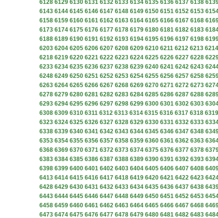
6128
6129
6130
6131
6132
6133
6134
6135
6136
6137
6138
613
6143
6144
6145
6146
6147
6148
6149
6150
6151
6152
6153
615
6158
6159
6160
6161
6162
6163
6164
6165
6166
6167
6168
616
6173
6174
6175
6176
6177
6178
6179
6180
6181
6182
6183
618
6188
6189
6190
6191
6192
6193
6194
6195
6196
6197
6198
619
6203
6204
6205
6206
6207
6208
6209
6210
6211
6212
6213
621
6218
6219
6220
6221
6222
6223
6224
6225
6226
6227
6228
622
6233
6234
6235
6236
6237
6238
6239
6240
6241
6242
6243
624
6248
6249
6250
6251
6252
6253
6254
6255
6256
6257
6258
625
6263
6264
6265
6266
6267
6268
6269
6270
6271
6272
6273
627
6278
6279
6280
6281
6282
6283
6284
6285
6286
6287
6288
628
6293
6294
6295
6296
6297
6298
6299
6300
6301
6302
6303
630
6308
6309
6310
6311
6312
6313
6314
6315
6316
6317
6318
631
6323
6324
6325
6326
6327
6328
6329
6330
6331
6332
6333
633
6338
6339
6340
6341
6342
6343
6344
6345
6346
6347
6348
634
6353
6354
6355
6356
6357
6358
6359
6360
6361
6362
6363
636
6368
6369
6370
6371
6372
6373
6374
6375
6376
6377
6378
637
6383
6384
6385
6386
6387
6388
6389
6390
6391
6392
6393
639
6398
6399
6400
6401
6402
6403
6404
6405
6406
6407
6408
640
6413
6414
6415
6416
6417
6418
6419
6420
6421
6422
6423
642
6428
6429
6430
6431
6432
6433
6434
6435
6436
6437
6438
643
6443
6444
6445
6446
6447
6448
6449
6450
6451
6452
6453
645
6458
6459
6460
6461
6462
6463
6464
6465
6466
6467
6468
646
6473
6474
6475
6476
6477
6478
6479
6480
6481
6482
6483
648