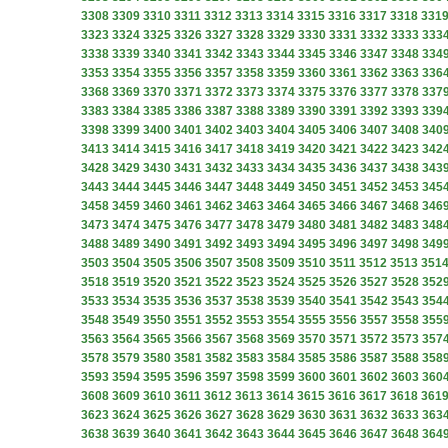
3308
3309
3310
3311
3312
3313
3314
3315
3316
3317
3318
331
3323
3324
3325
3326
3327
3328
3329
3330
3331
3332
3333
333
3338
3339
3340
3341
3342
3343
3344
3345
3346
3347
3348
334
3353
3354
3355
3356
3357
3358
3359
3360
3361
3362
3363
336
3368
3369
3370
3371
3372
3373
3374
3375
3376
3377
3378
337
3383
3384
3385
3386
3387
3388
3389
3390
3391
3392
3393
339
3398
3399
3400
3401
3402
3403
3404
3405
3406
3407
3408
340
3413
3414
3415
3416
3417
3418
3419
3420
3421
3422
3423
342
3428
3429
3430
3431
3432
3433
3434
3435
3436
3437
3438
343
3443
3444
3445
3446
3447
3448
3449
3450
3451
3452
3453
345
3458
3459
3460
3461
3462
3463
3464
3465
3466
3467
3468
346
3473
3474
3475
3476
3477
3478
3479
3480
3481
3482
3483
348
3488
3489
3490
3491
3492
3493
3494
3495
3496
3497
3498
349
3503
3504
3505
3506
3507
3508
3509
3510
3511
3512
3513
351
3518
3519
3520
3521
3522
3523
3524
3525
3526
3527
3528
352
3533
3534
3535
3536
3537
3538
3539
3540
3541
3542
3543
354
3548
3549
3550
3551
3552
3553
3554
3555
3556
3557
3558
355
3563
3564
3565
3566
3567
3568
3569
3570
3571
3572
3573
357
3578
3579
3580
3581
3582
3583
3584
3585
3586
3587
3588
358
3593
3594
3595
3596
3597
3598
3599
3600
3601
3602
3603
360
3608
3609
3610
3611
3612
3613
3614
3615
3616
3617
3618
361
3623
3624
3625
3626
3627
3628
3629
3630
3631
3632
3633
363
3638
3639
3640
3641
3642
3643
3644
3645
3646
3647
3648
364