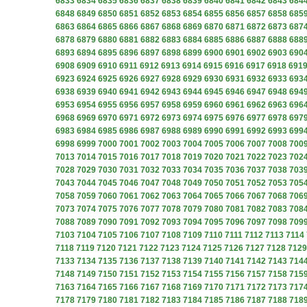
6833
6834
6835
6836
6837
6838
6839
6840
6841
6842
6843
684
6848
6849
6850
6851
6852
6853
6854
6855
6856
6857
6858
685
6863
6864
6865
6866
6867
6868
6869
6870
6871
6872
6873
687
6878
6879
6880
6881
6882
6883
6884
6885
6886
6887
6888
688
6893
6894
6895
6896
6897
6898
6899
6900
6901
6902
6903
690
6908
6909
6910
6911
6912
6913
6914
6915
6916
6917
6918
691
6923
6924
6925
6926
6927
6928
6929
6930
6931
6932
6933
693
6938
6939
6940
6941
6942
6943
6944
6945
6946
6947
6948
694
6953
6954
6955
6956
6957
6958
6959
6960
6961
6962
6963
696
6968
6969
6970
6971
6972
6973
6974
6975
6976
6977
6978
697
6983
6984
6985
6986
6987
6988
6989
6990
6991
6992
6993
699
6998
6999
7000
7001
7002
7003
7004
7005
7006
7007
7008
700
7013
7014
7015
7016
7017
7018
7019
7020
7021
7022
7023
702
7028
7029
7030
7031
7032
7033
7034
7035
7036
7037
7038
703
7043
7044
7045
7046
7047
7048
7049
7050
7051
7052
7053
705
7058
7059
7060
7061
7062
7063
7064
7065
7066
7067
7068
706
7073
7074
7075
7076
7077
7078
7079
7080
7081
7082
7083
708
7088
7089
7090
7091
7092
7093
7094
7095
7096
7097
7098
709
7103
7104
7105
7106
7107
7108
7109
7110
7111
7112
7113
7114
7118
7119
7120
7121
7122
7123
7124
7125
7126
7127
7128
7129
7133
7134
7135
7136
7137
7138
7139
7140
7141
7142
7143
714
7148
7149
7150
7151
7152
7153
7154
7155
7156
7157
7158
715
7163
7164
7165
7166
7167
7168
7169
7170
7171
7172
7173
717
7178
7179
7180
7181
7182
7183
7184
7185
7186
7187
7188
718