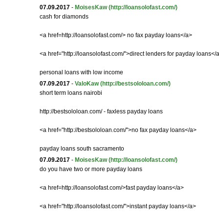
07.09.2017
-
MoisesKaw
(http://loansolofast.com/)
cash for diamonds
<a href=http://loansolofast.com/> no fax payday loans</a>
<a href="http://loansolofast.com/">direct lenders for payday loans</
personal loans with low income
07.09.2017
-
ValoKaw
(http://bestsololoan.com/)
short term loans nairobi
http://bestsololoan.com/ - faxless payday loans
<a href="http://bestsololoan.com/">no fax payday loans</a>
payday loans south sacramento
07.09.2017
-
MoisesKaw
(http://loansolofast.com/)
do you have two or more payday loans
<a href=http://loansolofast.com/>fast payday loans</a>
<a href="http://loansolofast.com/">instant payday loans</a>