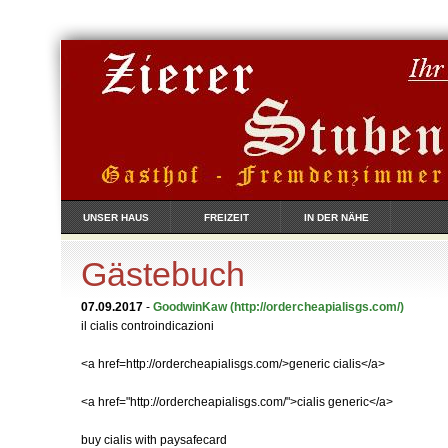
UNSER HAUS
FREIZEIT
IN DER NÄHE
Gästebuch
07.09.2017
-
GoodwinKaw
(http://ordercheapialisgs.com/)
il cialis controindicazioni
<a href=http://ordercheapialisgs.com/>generic cialis</a>
<a href="http://ordercheapialisgs.com/">cialis generic</a>
buy cialis with paysafecard