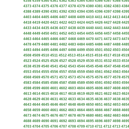
4358
4359
4360
4361
4362
4363
4364
4365
4366
4367
4368
436
4373
4374
4375
4376
4377
4378
4379
4380
4381
4382
4383
438
4388
4389
4390
4391
4392
4393
4394
4395
4396
4397
4398
439
4403
4404
4405
4406
4407
4408
4409
4410
4411
4412
4413
441
4418
4419
4420
4421
4422
4423
4424
4425
4426
4427
4428
442
4433
4434
4435
4436
4437
4438
4439
4440
4441
4442
4443
444
4448
4449
4450
4451
4452
4453
4454
4455
4456
4457
4458
445
4463
4464
4465
4466
4467
4468
4469
4470
4471
4472
4473
447
4478
4479
4480
4481
4482
4483
4484
4485
4486
4487
4488
448
4493
4494
4495
4496
4497
4498
4499
4500
4501
4502
4503
450
4508
4509
4510
4511
4512
4513
4514
4515
4516
4517
4518
451
4523
4524
4525
4526
4527
4528
4529
4530
4531
4532
4533
453
4538
4539
4540
4541
4542
4543
4544
4545
4546
4547
4548
454
4553
4554
4555
4556
4557
4558
4559
4560
4561
4562
4563
456
4568
4569
4570
4571
4572
4573
4574
4575
4576
4577
4578
457
4583
4584
4585
4586
4587
4588
4589
4590
4591
4592
4593
459
4598
4599
4600
4601
4602
4603
4604
4605
4606
4607
4608
460
4613
4614
4615
4616
4617
4618
4619
4620
4621
4622
4623
462
4628
4629
4630
4631
4632
4633
4634
4635
4636
4637
4638
463
4643
4644
4645
4646
4647
4648
4649
4650
4651
4652
4653
465
4658
4659
4660
4661
4662
4663
4664
4665
4666
4667
4668
466
4673
4674
4675
4676
4677
4678
4679
4680
4681
4682
4683
468
4688
4689
4690
4691
4692
4693
4694
4695
4696
4697
4698
469
4703
4704
4705
4706
4707
4708
4709
4710
4711
4712
4713
471