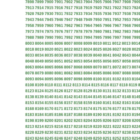
7898
7899
7900
7901
7902
7903
7904
7905
7906
7907
7908
790
7913
7914
7915
7916
7917
7918
7919
7920
7921
7922
7923
792
7928
7929
7930
7931
7932
7933
7934
7935
7936
7937
7938
793
7943
7944
7945
7946
7947
7948
7949
7950
7951
7952
7953
795
7958
7959
7960
7961
7962
7963
7964
7965
7966
7967
7968
796
7973
7974
7975
7976
7977
7978
7979
7980
7981
7982
7983
798
7988
7989
7990
7991
7992
7993
7994
7995
7996
7997
7998
799
8003
8004
8005
8006
8007
8008
8009
8010
8011
8012
8013
801
8018
8019
8020
8021
8022
8023
8024
8025
8026
8027
8028
802
8033
8034
8035
8036
8037
8038
8039
8040
8041
8042
8043
804
8048
8049
8050
8051
8052
8053
8054
8055
8056
8057
8058
805
8063
8064
8065
8066
8067
8068
8069
8070
8071
8072
8073
807
8078
8079
8080
8081
8082
8083
8084
8085
8086
8087
8088
808
8093
8094
8095
8096
8097
8098
8099
8100
8101
8102
8103
810
8108
8109
8110
8111
8112
8113
8114
8115
8116
8117
8118
8119
8123
8124
8125
8126
8127
8128
8129
8130
8131
8132
8133
813
8138
8139
8140
8141
8142
8143
8144
8145
8146
8147
8148
814
8153
8154
8155
8156
8157
8158
8159
8160
8161
8162
8163
816
8168
8169
8170
8171
8172
8173
8174
8175
8176
8177
8178
817
8183
8184
8185
8186
8187
8188
8189
8190
8191
8192
8193
819
8198
8199
8200
8201
8202
8203
8204
8205
8206
8207
8208
820
8213
8214
8215
8216
8217
8218
8219
8220
8221
8222
8223
822
8228
8229
8230
8231
8232
8233
8234
8235
8236
8237
8238
823
8243
8244
8245
8246
8247
8248
8249
8250
8251
8252
8253
825