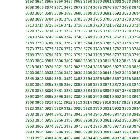
3653
3654
3655
3656
3657
3658
3659
3660
3661
3662
3663
366
3668
3669
3670
3671
3672
3673
3674
3675
3676
3677
3678
367
3683
3684
3685
3686
3687
3688
3689
3690
3691
3692
3693
369
3698
3699
3700
3701
3702
3703
3704
3705
3706
3707
3708
370
3713
3714
3715
3716
3717
3718
3719
3720
3721
3722
3723
372
3728
3729
3730
3731
3732
3733
3734
3735
3736
3737
3738
373
3743
3744
3745
3746
3747
3748
3749
3750
3751
3752
3753
375
3758
3759
3760
3761
3762
3763
3764
3765
3766
3767
3768
376
3773
3774
3775
3776
3777
3778
3779
3780
3781
3782
3783
378
3788
3789
3790
3791
3792
3793
3794
3795
3796
3797
3798
379
3803
3804
3805
3806
3807
3808
3809
3810
3811
3812
3813
381
3818
3819
3820
3821
3822
3823
3824
3825
3826
3827
3828
382
3833
3834
3835
3836
3837
3838
3839
3840
3841
3842
3843
384
3848
3849
3850
3851
3852
3853
3854
3855
3856
3857
3858
385
3863
3864
3865
3866
3867
3868
3869
3870
3871
3872
3873
387
3878
3879
3880
3881
3882
3883
3884
3885
3886
3887
3888
388
3893
3894
3895
3896
3897
3898
3899
3900
3901
3902
3903
390
3908
3909
3910
3911
3912
3913
3914
3915
3916
3917
3918
391
3923
3924
3925
3926
3927
3928
3929
3930
3931
3932
3933
393
3938
3939
3940
3941
3942
3943
3944
3945
3946
3947
3948
394
3953
3954
3955
3956
3957
3958
3959
3960
3961
3962
3963
396
3968
3969
3970
3971
3972
3973
3974
3975
3976
3977
3978
397
3983
3984
3985
3986
3987
3988
3989
3990
3991
3992
3993
399
3998
3999
4000
4001
4002
4003
4004
4005
4006
4007
4008
400