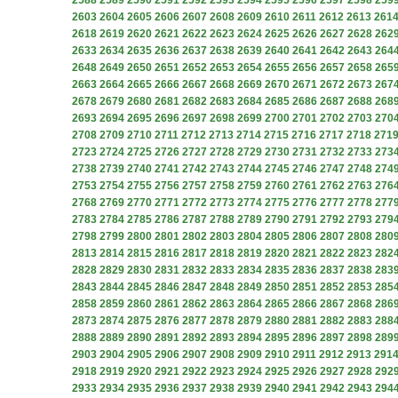
2588
2589
2590
2591
2592
2593
2594
2595
2596
2597
2598
259
2603
2604
2605
2606
2607
2608
2609
2610
2611
2612
2613
261
2618
2619
2620
2621
2622
2623
2624
2625
2626
2627
2628
262
2633
2634
2635
2636
2637
2638
2639
2640
2641
2642
2643
264
2648
2649
2650
2651
2652
2653
2654
2655
2656
2657
2658
265
2663
2664
2665
2666
2667
2668
2669
2670
2671
2672
2673
267
2678
2679
2680
2681
2682
2683
2684
2685
2686
2687
2688
268
2693
2694
2695
2696
2697
2698
2699
2700
2701
2702
2703
270
2708
2709
2710
2711
2712
2713
2714
2715
2716
2717
2718
271
2723
2724
2725
2726
2727
2728
2729
2730
2731
2732
2733
273
2738
2739
2740
2741
2742
2743
2744
2745
2746
2747
2748
274
2753
2754
2755
2756
2757
2758
2759
2760
2761
2762
2763
276
2768
2769
2770
2771
2772
2773
2774
2775
2776
2777
2778
277
2783
2784
2785
2786
2787
2788
2789
2790
2791
2792
2793
279
2798
2799
2800
2801
2802
2803
2804
2805
2806
2807
2808
280
2813
2814
2815
2816
2817
2818
2819
2820
2821
2822
2823
282
2828
2829
2830
2831
2832
2833
2834
2835
2836
2837
2838
283
2843
2844
2845
2846
2847
2848
2849
2850
2851
2852
2853
285
2858
2859
2860
2861
2862
2863
2864
2865
2866
2867
2868
286
2873
2874
2875
2876
2877
2878
2879
2880
2881
2882
2883
288
2888
2889
2890
2891
2892
2893
2894
2895
2896
2897
2898
289
2903
2904
2905
2906
2907
2908
2909
2910
2911
2912
2913
291
2918
2919
2920
2921
2922
2923
2924
2925
2926
2927
2928
292
2933
2934
2935
2936
2937
2938
2939
2940
2941
2942
2943
294