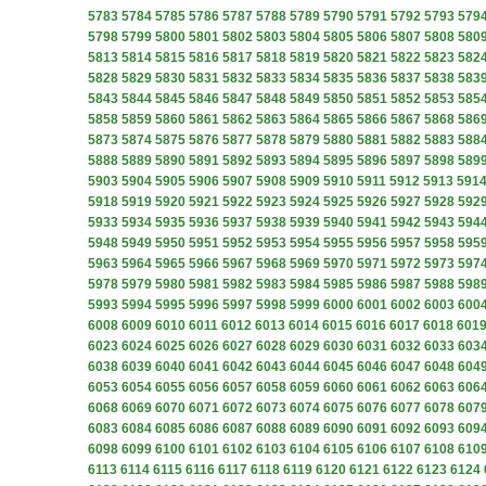
5783
5784
5785
5786
5787
5788
5789
5790
5791
5792
5793
579
5798
5799
5800
5801
5802
5803
5804
5805
5806
5807
5808
580
5813
5814
5815
5816
5817
5818
5819
5820
5821
5822
5823
582
5828
5829
5830
5831
5832
5833
5834
5835
5836
5837
5838
583
5843
5844
5845
5846
5847
5848
5849
5850
5851
5852
5853
585
5858
5859
5860
5861
5862
5863
5864
5865
5866
5867
5868
586
5873
5874
5875
5876
5877
5878
5879
5880
5881
5882
5883
588
5888
5889
5890
5891
5892
5893
5894
5895
5896
5897
5898
589
5903
5904
5905
5906
5907
5908
5909
5910
5911
5912
5913
591
5918
5919
5920
5921
5922
5923
5924
5925
5926
5927
5928
592
5933
5934
5935
5936
5937
5938
5939
5940
5941
5942
5943
594
5948
5949
5950
5951
5952
5953
5954
5955
5956
5957
5958
595
5963
5964
5965
5966
5967
5968
5969
5970
5971
5972
5973
597
5978
5979
5980
5981
5982
5983
5984
5985
5986
5987
5988
598
5993
5994
5995
5996
5997
5998
5999
6000
6001
6002
6003
600
6008
6009
6010
6011
6012
6013
6014
6015
6016
6017
6018
601
6023
6024
6025
6026
6027
6028
6029
6030
6031
6032
6033
603
6038
6039
6040
6041
6042
6043
6044
6045
6046
6047
6048
604
6053
6054
6055
6056
6057
6058
6059
6060
6061
6062
6063
606
6068
6069
6070
6071
6072
6073
6074
6075
6076
6077
6078
607
6083
6084
6085
6086
6087
6088
6089
6090
6091
6092
6093
609
6098
6099
6100
6101
6102
6103
6104
6105
6106
6107
6108
610
6113
6114
6115
6116
6117
6118
6119
6120
6121
6122
6123
6124