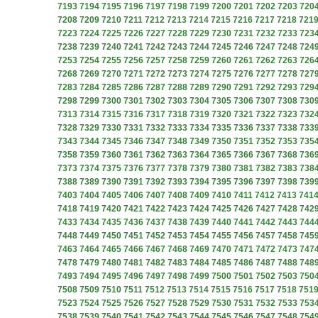
7193
7194
7195
7196
7197
7198
7199
7200
7201
7202
7203
720
7208
7209
7210
7211
7212
7213
7214
7215
7216
7217
7218
721
7223
7224
7225
7226
7227
7228
7229
7230
7231
7232
7233
723
7238
7239
7240
7241
7242
7243
7244
7245
7246
7247
7248
724
7253
7254
7255
7256
7257
7258
7259
7260
7261
7262
7263
726
7268
7269
7270
7271
7272
7273
7274
7275
7276
7277
7278
727
7283
7284
7285
7286
7287
7288
7289
7290
7291
7292
7293
729
7298
7299
7300
7301
7302
7303
7304
7305
7306
7307
7308
730
7313
7314
7315
7316
7317
7318
7319
7320
7321
7322
7323
732
7328
7329
7330
7331
7332
7333
7334
7335
7336
7337
7338
733
7343
7344
7345
7346
7347
7348
7349
7350
7351
7352
7353
735
7358
7359
7360
7361
7362
7363
7364
7365
7366
7367
7368
736
7373
7374
7375
7376
7377
7378
7379
7380
7381
7382
7383
738
7388
7389
7390
7391
7392
7393
7394
7395
7396
7397
7398
739
7403
7404
7405
7406
7407
7408
7409
7410
7411
7412
7413
741
7418
7419
7420
7421
7422
7423
7424
7425
7426
7427
7428
742
7433
7434
7435
7436
7437
7438
7439
7440
7441
7442
7443
744
7448
7449
7450
7451
7452
7453
7454
7455
7456
7457
7458
745
7463
7464
7465
7466
7467
7468
7469
7470
7471
7472
7473
747
7478
7479
7480
7481
7482
7483
7484
7485
7486
7487
7488
748
7493
7494
7495
7496
7497
7498
7499
7500
7501
7502
7503
750
7508
7509
7510
7511
7512
7513
7514
7515
7516
7517
7518
751
7523
7524
7525
7526
7527
7528
7529
7530
7531
7532
7533
753
7538
7539
7540
7541
7542
7543
7544
7545
7546
7547
7548
754