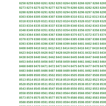
8258
8259
8260
8261
8262
8263
8264
8265
8266
8267
8268
826
8273
8274
8275
8276
8277
8278
8279
8280
8281
8282
8283
828
8288
8289
8290
8291
8292
8293
8294
8295
8296
8297
8298
829
8303
8304
8305
8306
8307
8308
8309
8310
8311
8312
8313
831
8318
8319
8320
8321
8322
8323
8324
8325
8326
8327
8328
832
8333
8334
8335
8336
8337
8338
8339
8340
8341
8342
8343
834
8348
8349
8350
8351
8352
8353
8354
8355
8356
8357
8358
835
8363
8364
8365
8366
8367
8368
8369
8370
8371
8372
8373
837
8378
8379
8380
8381
8382
8383
8384
8385
8386
8387
8388
838
8393
8394
8395
8396
8397
8398
8399
8400
8401
8402
8403
840
8408
8409
8410
8411
8412
8413
8414
8415
8416
8417
8418
841
8423
8424
8425
8426
8427
8428
8429
8430
8431
8432
8433
843
8438
8439
8440
8441
8442
8443
8444
8445
8446
8447
8448
844
8453
8454
8455
8456
8457
8458
8459
8460
8461
8462
8463
846
8468
8469
8470
8471
8472
8473
8474
8475
8476
8477
8478
847
8483
8484
8485
8486
8487
8488
8489
8490
8491
8492
8493
849
8498
8499
8500
8501
8502
8503
8504
8505
8506
8507
8508
850
8513
8514
8515
8516
8517
8518
8519
8520
8521
8522
8523
852
8528
8529
8530
8531
8532
8533
8534
8535
8536
8537
8538
853
8543
8544
8545
8546
8547
8548
8549
8550
8551
8552
8553
855
8558
8559
8560
8561
8562
8563
8564
8565
8566
8567
8568
856
8573
8574
8575
8576
8577
8578
8579
8580
8581
8582
8583
858
8588
8589
8590
8591
8592
8593
8594
8595
8596
8597
8598
859