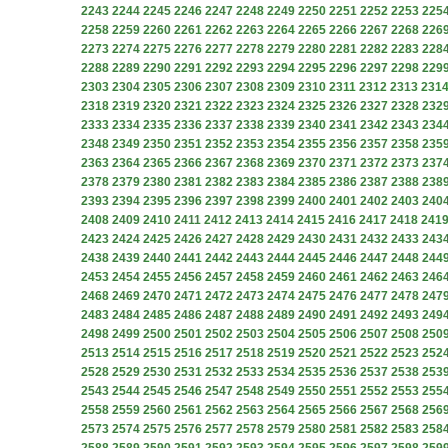
2243
2244
2245
2246
2247
2248
2249
2250
2251
2252
2253
225
2258
2259
2260
2261
2262
2263
2264
2265
2266
2267
2268
226
2273
2274
2275
2276
2277
2278
2279
2280
2281
2282
2283
228
2288
2289
2290
2291
2292
2293
2294
2295
2296
2297
2298
229
2303
2304
2305
2306
2307
2308
2309
2310
2311
2312
2313
231
2318
2319
2320
2321
2322
2323
2324
2325
2326
2327
2328
232
2333
2334
2335
2336
2337
2338
2339
2340
2341
2342
2343
234
2348
2349
2350
2351
2352
2353
2354
2355
2356
2357
2358
235
2363
2364
2365
2366
2367
2368
2369
2370
2371
2372
2373
237
2378
2379
2380
2381
2382
2383
2384
2385
2386
2387
2388
238
2393
2394
2395
2396
2397
2398
2399
2400
2401
2402
2403
240
2408
2409
2410
2411
2412
2413
2414
2415
2416
2417
2418
241
2423
2424
2425
2426
2427
2428
2429
2430
2431
2432
2433
243
2438
2439
2440
2441
2442
2443
2444
2445
2446
2447
2448
244
2453
2454
2455
2456
2457
2458
2459
2460
2461
2462
2463
246
2468
2469
2470
2471
2472
2473
2474
2475
2476
2477
2478
247
2483
2484
2485
2486
2487
2488
2489
2490
2491
2492
2493
249
2498
2499
2500
2501
2502
2503
2504
2505
2506
2507
2508
250
2513
2514
2515
2516
2517
2518
2519
2520
2521
2522
2523
252
2528
2529
2530
2531
2532
2533
2534
2535
2536
2537
2538
253
2543
2544
2545
2546
2547
2548
2549
2550
2551
2552
2553
255
2558
2559
2560
2561
2562
2563
2564
2565
2566
2567
2568
256
2573
2574
2575
2576
2577
2578
2579
2580
2581
2582
2583
258