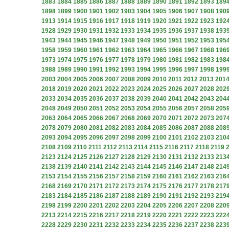
1883
1884
1885
1886
1887
1888
1889
1890
1891
1892
1893
189
1898
1899
1900
1901
1902
1903
1904
1905
1906
1907
1908
190
1913
1914
1915
1916
1917
1918
1919
1920
1921
1922
1923
192
1928
1929
1930
1931
1932
1933
1934
1935
1936
1937
1938
193
1943
1944
1945
1946
1947
1948
1949
1950
1951
1952
1953
195
1958
1959
1960
1961
1962
1963
1964
1965
1966
1967
1968
196
1973
1974
1975
1976
1977
1978
1979
1980
1981
1982
1983
198
1988
1989
1990
1991
1992
1993
1994
1995
1996
1997
1998
199
2003
2004
2005
2006
2007
2008
2009
2010
2011
2012
2013
201
2018
2019
2020
2021
2022
2023
2024
2025
2026
2027
2028
202
2033
2034
2035
2036
2037
2038
2039
2040
2041
2042
2043
204
2048
2049
2050
2051
2052
2053
2054
2055
2056
2057
2058
205
2063
2064
2065
2066
2067
2068
2069
2070
2071
2072
2073
207
2078
2079
2080
2081
2082
2083
2084
2085
2086
2087
2088
208
2093
2094
2095
2096
2097
2098
2099
2100
2101
2102
2103
210
2108
2109
2110
2111
2112
2113
2114
2115
2116
2117
2118
2119
2123
2124
2125
2126
2127
2128
2129
2130
2131
2132
2133
213
2138
2139
2140
2141
2142
2143
2144
2145
2146
2147
2148
214
2153
2154
2155
2156
2157
2158
2159
2160
2161
2162
2163
216
2168
2169
2170
2171
2172
2173
2174
2175
2176
2177
2178
217
2183
2184
2185
2186
2187
2188
2189
2190
2191
2192
2193
219
2198
2199
2200
2201
2202
2203
2204
2205
2206
2207
2208
220
2213
2214
2215
2216
2217
2218
2219
2220
2221
2222
2223
222
2228
2229
2230
2231
2232
2233
2234
2235
2236
2237
2238
223