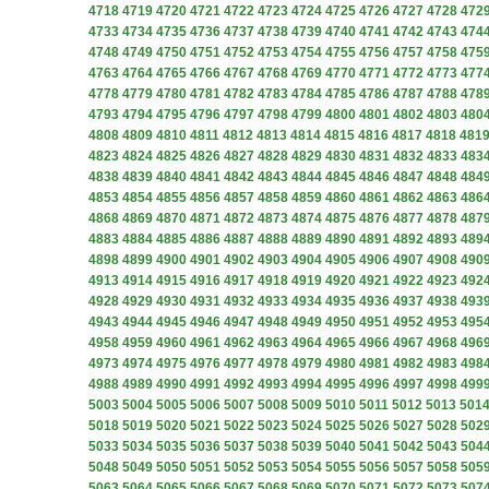
4718
4719
4720
4721
4722
4723
4724
4725
4726
4727
4728
472
4733
4734
4735
4736
4737
4738
4739
4740
4741
4742
4743
474
4748
4749
4750
4751
4752
4753
4754
4755
4756
4757
4758
475
4763
4764
4765
4766
4767
4768
4769
4770
4771
4772
4773
477
4778
4779
4780
4781
4782
4783
4784
4785
4786
4787
4788
478
4793
4794
4795
4796
4797
4798
4799
4800
4801
4802
4803
480
4808
4809
4810
4811
4812
4813
4814
4815
4816
4817
4818
481
4823
4824
4825
4826
4827
4828
4829
4830
4831
4832
4833
483
4838
4839
4840
4841
4842
4843
4844
4845
4846
4847
4848
484
4853
4854
4855
4856
4857
4858
4859
4860
4861
4862
4863
486
4868
4869
4870
4871
4872
4873
4874
4875
4876
4877
4878
487
4883
4884
4885
4886
4887
4888
4889
4890
4891
4892
4893
489
4898
4899
4900
4901
4902
4903
4904
4905
4906
4907
4908
490
4913
4914
4915
4916
4917
4918
4919
4920
4921
4922
4923
492
4928
4929
4930
4931
4932
4933
4934
4935
4936
4937
4938
493
4943
4944
4945
4946
4947
4948
4949
4950
4951
4952
4953
495
4958
4959
4960
4961
4962
4963
4964
4965
4966
4967
4968
496
4973
4974
4975
4976
4977
4978
4979
4980
4981
4982
4983
498
4988
4989
4990
4991
4992
4993
4994
4995
4996
4997
4998
499
5003
5004
5005
5006
5007
5008
5009
5010
5011
5012
5013
501
5018
5019
5020
5021
5022
5023
5024
5025
5026
5027
5028
502
5033
5034
5035
5036
5037
5038
5039
5040
5041
5042
5043
504
5048
5049
5050
5051
5052
5053
5054
5055
5056
5057
5058
505
5063
5064
5065
5066
5067
5068
5069
5070
5071
5072
5073
507