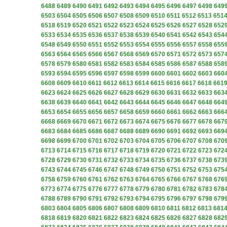
6488
6489
6490
6491
6492
6493
6494
6495
6496
6497
6498
649
6503
6504
6505
6506
6507
6508
6509
6510
6511
6512
6513
651
6518
6519
6520
6521
6522
6523
6524
6525
6526
6527
6528
652
6533
6534
6535
6536
6537
6538
6539
6540
6541
6542
6543
654
6548
6549
6550
6551
6552
6553
6554
6555
6556
6557
6558
655
6563
6564
6565
6566
6567
6568
6569
6570
6571
6572
6573
657
6578
6579
6580
6581
6582
6583
6584
6585
6586
6587
6588
658
6593
6594
6595
6596
6597
6598
6599
6600
6601
6602
6603
660
6608
6609
6610
6611
6612
6613
6614
6615
6616
6617
6618
661
6623
6624
6625
6626
6627
6628
6629
6630
6631
6632
6633
663
6638
6639
6640
6641
6642
6643
6644
6645
6646
6647
6648
664
6653
6654
6655
6656
6657
6658
6659
6660
6661
6662
6663
666
6668
6669
6670
6671
6672
6673
6674
6675
6676
6677
6678
667
6683
6684
6685
6686
6687
6688
6689
6690
6691
6692
6693
669
6698
6699
6700
6701
6702
6703
6704
6705
6706
6707
6708
670
6713
6714
6715
6716
6717
6718
6719
6720
6721
6722
6723
672
6728
6729
6730
6731
6732
6733
6734
6735
6736
6737
6738
673
6743
6744
6745
6746
6747
6748
6749
6750
6751
6752
6753
675
6758
6759
6760
6761
6762
6763
6764
6765
6766
6767
6768
676
6773
6774
6775
6776
6777
6778
6779
6780
6781
6782
6783
678
6788
6789
6790
6791
6792
6793
6794
6795
6796
6797
6798
679
6803
6804
6805
6806
6807
6808
6809
6810
6811
6812
6813
681
6818
6819
6820
6821
6822
6823
6824
6825
6826
6827
6828
682