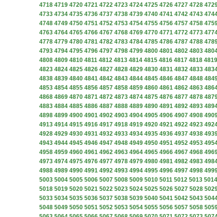
4718
4719
4720
4721
4722
4723
4724
4725
4726
4727
4728
472
4733
4734
4735
4736
4737
4738
4739
4740
4741
4742
4743
474
4748
4749
4750
4751
4752
4753
4754
4755
4756
4757
4758
475
4763
4764
4765
4766
4767
4768
4769
4770
4771
4772
4773
477
4778
4779
4780
4781
4782
4783
4784
4785
4786
4787
4788
478
4793
4794
4795
4796
4797
4798
4799
4800
4801
4802
4803
480
4808
4809
4810
4811
4812
4813
4814
4815
4816
4817
4818
481
4823
4824
4825
4826
4827
4828
4829
4830
4831
4832
4833
483
4838
4839
4840
4841
4842
4843
4844
4845
4846
4847
4848
484
4853
4854
4855
4856
4857
4858
4859
4860
4861
4862
4863
486
4868
4869
4870
4871
4872
4873
4874
4875
4876
4877
4878
487
4883
4884
4885
4886
4887
4888
4889
4890
4891
4892
4893
489
4898
4899
4900
4901
4902
4903
4904
4905
4906
4907
4908
490
4913
4914
4915
4916
4917
4918
4919
4920
4921
4922
4923
492
4928
4929
4930
4931
4932
4933
4934
4935
4936
4937
4938
493
4943
4944
4945
4946
4947
4948
4949
4950
4951
4952
4953
495
4958
4959
4960
4961
4962
4963
4964
4965
4966
4967
4968
496
4973
4974
4975
4976
4977
4978
4979
4980
4981
4982
4983
498
4988
4989
4990
4991
4992
4993
4994
4995
4996
4997
4998
499
5003
5004
5005
5006
5007
5008
5009
5010
5011
5012
5013
501
5018
5019
5020
5021
5022
5023
5024
5025
5026
5027
5028
502
5033
5034
5035
5036
5037
5038
5039
5040
5041
5042
5043
504
5048
5049
5050
5051
5052
5053
5054
5055
5056
5057
5058
505
5063
5064
5065
5066
5067
5068
5069
5070
5071
5072
5073
507