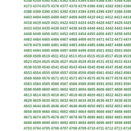
4358
4359
4360
4361
4362
4363
4364
4365
4366
4367
4368
436
4373
4374
4375
4376
4377
4378
4379
4380
4381
4382
4383
438
4388
4389
4390
4391
4392
4393
4394
4395
4396
4397
4398
439
4403
4404
4405
4406
4407
4408
4409
4410
4411
4412
4413
441
4418
4419
4420
4421
4422
4423
4424
4425
4426
4427
4428
442
4433
4434
4435
4436
4437
4438
4439
4440
4441
4442
4443
444
4448
4449
4450
4451
4452
4453
4454
4455
4456
4457
4458
445
4463
4464
4465
4466
4467
4468
4469
4470
4471
4472
4473
447
4478
4479
4480
4481
4482
4483
4484
4485
4486
4487
4488
448
4493
4494
4495
4496
4497
4498
4499
4500
4501
4502
4503
450
4508
4509
4510
4511
4512
4513
4514
4515
4516
4517
4518
451
4523
4524
4525
4526
4527
4528
4529
4530
4531
4532
4533
453
4538
4539
4540
4541
4542
4543
4544
4545
4546
4547
4548
454
4553
4554
4555
4556
4557
4558
4559
4560
4561
4562
4563
456
4568
4569
4570
4571
4572
4573
4574
4575
4576
4577
4578
457
4583
4584
4585
4586
4587
4588
4589
4590
4591
4592
4593
459
4598
4599
4600
4601
4602
4603
4604
4605
4606
4607
4608
460
4613
4614
4615
4616
4617
4618
4619
4620
4621
4622
4623
462
4628
4629
4630
4631
4632
4633
4634
4635
4636
4637
4638
463
4643
4644
4645
4646
4647
4648
4649
4650
4651
4652
4653
465
4658
4659
4660
4661
4662
4663
4664
4665
4666
4667
4668
466
4673
4674
4675
4676
4677
4678
4679
4680
4681
4682
4683
468
4688
4689
4690
4691
4692
4693
4694
4695
4696
4697
4698
469
4703
4704
4705
4706
4707
4708
4709
4710
4711
4712
4713
471