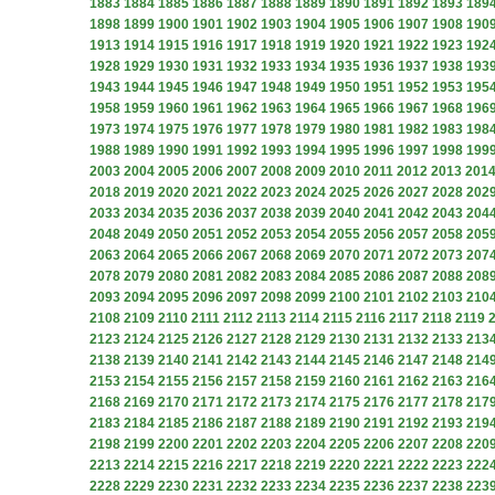
1883
1884
1885
1886
1887
1888
1889
1890
1891
1892
1893
189
1898
1899
1900
1901
1902
1903
1904
1905
1906
1907
1908
190
1913
1914
1915
1916
1917
1918
1919
1920
1921
1922
1923
192
1928
1929
1930
1931
1932
1933
1934
1935
1936
1937
1938
193
1943
1944
1945
1946
1947
1948
1949
1950
1951
1952
1953
195
1958
1959
1960
1961
1962
1963
1964
1965
1966
1967
1968
196
1973
1974
1975
1976
1977
1978
1979
1980
1981
1982
1983
198
1988
1989
1990
1991
1992
1993
1994
1995
1996
1997
1998
199
2003
2004
2005
2006
2007
2008
2009
2010
2011
2012
2013
201
2018
2019
2020
2021
2022
2023
2024
2025
2026
2027
2028
202
2033
2034
2035
2036
2037
2038
2039
2040
2041
2042
2043
204
2048
2049
2050
2051
2052
2053
2054
2055
2056
2057
2058
205
2063
2064
2065
2066
2067
2068
2069
2070
2071
2072
2073
207
2078
2079
2080
2081
2082
2083
2084
2085
2086
2087
2088
208
2093
2094
2095
2096
2097
2098
2099
2100
2101
2102
2103
210
2108
2109
2110
2111
2112
2113
2114
2115
2116
2117
2118
2119
2123
2124
2125
2126
2127
2128
2129
2130
2131
2132
2133
213
2138
2139
2140
2141
2142
2143
2144
2145
2146
2147
2148
214
2153
2154
2155
2156
2157
2158
2159
2160
2161
2162
2163
216
2168
2169
2170
2171
2172
2173
2174
2175
2176
2177
2178
217
2183
2184
2185
2186
2187
2188
2189
2190
2191
2192
2193
219
2198
2199
2200
2201
2202
2203
2204
2205
2206
2207
2208
220
2213
2214
2215
2216
2217
2218
2219
2220
2221
2222
2223
222
2228
2229
2230
2231
2232
2233
2234
2235
2236
2237
2238
223