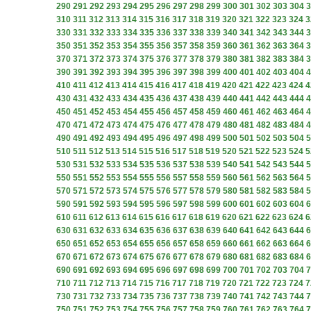
290
291
292
293
294
295
296
297
298
299
300
301
302
303
304
3
310
311
312
313
314
315
316
317
318
319
320
321
322
323
324
3
330
331
332
333
334
335
336
337
338
339
340
341
342
343
344
3
350
351
352
353
354
355
356
357
358
359
360
361
362
363
364
3
370
371
372
373
374
375
376
377
378
379
380
381
382
383
384
3
390
391
392
393
394
395
396
397
398
399
400
401
402
403
404
4
410
411
412
413
414
415
416
417
418
419
420
421
422
423
424
4
430
431
432
433
434
435
436
437
438
439
440
441
442
443
444
4
450
451
452
453
454
455
456
457
458
459
460
461
462
463
464
4
470
471
472
473
474
475
476
477
478
479
480
481
482
483
484
4
490
491
492
493
494
495
496
497
498
499
500
501
502
503
504
5
510
511
512
513
514
515
516
517
518
519
520
521
522
523
524
5
530
531
532
533
534
535
536
537
538
539
540
541
542
543
544
5
550
551
552
553
554
555
556
557
558
559
560
561
562
563
564
5
570
571
572
573
574
575
576
577
578
579
580
581
582
583
584
5
590
591
592
593
594
595
596
597
598
599
600
601
602
603
604
6
610
611
612
613
614
615
616
617
618
619
620
621
622
623
624
6
630
631
632
633
634
635
636
637
638
639
640
641
642
643
644
6
650
651
652
653
654
655
656
657
658
659
660
661
662
663
664
6
670
671
672
673
674
675
676
677
678
679
680
681
682
683
684
6
690
691
692
693
694
695
696
697
698
699
700
701
702
703
704
7
710
711
712
713
714
715
716
717
718
719
720
721
722
723
724
7
730
731
732
733
734
735
736
737
738
739
740
741
742
743
744
7
750
751
752
753
754
755
756
757
758
759
760
761
762
763
764
7