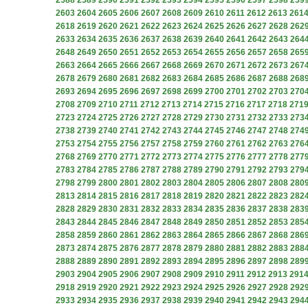
2588
2589
2590
2591
2592
2593
2594
2595
2596
2597
2598
259
2603
2604
2605
2606
2607
2608
2609
2610
2611
2612
2613
261
2618
2619
2620
2621
2622
2623
2624
2625
2626
2627
2628
262
2633
2634
2635
2636
2637
2638
2639
2640
2641
2642
2643
264
2648
2649
2650
2651
2652
2653
2654
2655
2656
2657
2658
265
2663
2664
2665
2666
2667
2668
2669
2670
2671
2672
2673
267
2678
2679
2680
2681
2682
2683
2684
2685
2686
2687
2688
268
2693
2694
2695
2696
2697
2698
2699
2700
2701
2702
2703
270
2708
2709
2710
2711
2712
2713
2714
2715
2716
2717
2718
271
2723
2724
2725
2726
2727
2728
2729
2730
2731
2732
2733
273
2738
2739
2740
2741
2742
2743
2744
2745
2746
2747
2748
274
2753
2754
2755
2756
2757
2758
2759
2760
2761
2762
2763
276
2768
2769
2770
2771
2772
2773
2774
2775
2776
2777
2778
277
2783
2784
2785
2786
2787
2788
2789
2790
2791
2792
2793
279
2798
2799
2800
2801
2802
2803
2804
2805
2806
2807
2808
280
2813
2814
2815
2816
2817
2818
2819
2820
2821
2822
2823
282
2828
2829
2830
2831
2832
2833
2834
2835
2836
2837
2838
283
2843
2844
2845
2846
2847
2848
2849
2850
2851
2852
2853
285
2858
2859
2860
2861
2862
2863
2864
2865
2866
2867
2868
286
2873
2874
2875
2876
2877
2878
2879
2880
2881
2882
2883
288
2888
2889
2890
2891
2892
2893
2894
2895
2896
2897
2898
289
2903
2904
2905
2906
2907
2908
2909
2910
2911
2912
2913
291
2918
2919
2920
2921
2922
2923
2924
2925
2926
2927
2928
292
2933
2934
2935
2936
2937
2938
2939
2940
2941
2942
2943
294