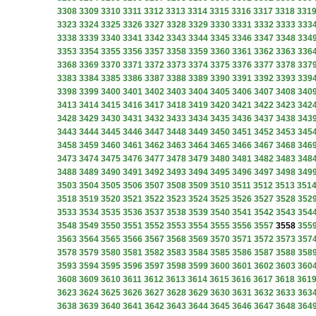
3308
3309
3310
3311
3312
3313
3314
3315
3316
3317
3318
331
3323
3324
3325
3326
3327
3328
3329
3330
3331
3332
3333
333
3338
3339
3340
3341
3342
3343
3344
3345
3346
3347
3348
334
3353
3354
3355
3356
3357
3358
3359
3360
3361
3362
3363
336
3368
3369
3370
3371
3372
3373
3374
3375
3376
3377
3378
337
3383
3384
3385
3386
3387
3388
3389
3390
3391
3392
3393
339
3398
3399
3400
3401
3402
3403
3404
3405
3406
3407
3408
340
3413
3414
3415
3416
3417
3418
3419
3420
3421
3422
3423
342
3428
3429
3430
3431
3432
3433
3434
3435
3436
3437
3438
343
3443
3444
3445
3446
3447
3448
3449
3450
3451
3452
3453
345
3458
3459
3460
3461
3462
3463
3464
3465
3466
3467
3468
346
3473
3474
3475
3476
3477
3478
3479
3480
3481
3482
3483
348
3488
3489
3490
3491
3492
3493
3494
3495
3496
3497
3498
349
3503
3504
3505
3506
3507
3508
3509
3510
3511
3512
3513
351
3518
3519
3520
3521
3522
3523
3524
3525
3526
3527
3528
352
3533
3534
3535
3536
3537
3538
3539
3540
3541
3542
3543
354
3548
3549
3550
3551
3552
3553
3554
3555
3556
3557
3558
355
3563
3564
3565
3566
3567
3568
3569
3570
3571
3572
3573
357
3578
3579
3580
3581
3582
3583
3584
3585
3586
3587
3588
358
3593
3594
3595
3596
3597
3598
3599
3600
3601
3602
3603
360
3608
3609
3610
3611
3612
3613
3614
3615
3616
3617
3618
361
3623
3624
3625
3626
3627
3628
3629
3630
3631
3632
3633
363
3638
3639
3640
3641
3642
3643
3644
3645
3646
3647
3648
364