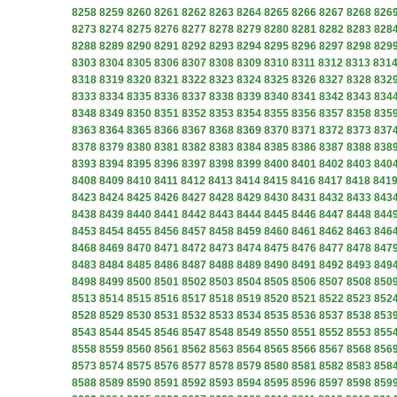
8258
8259
8260
8261
8262
8263
8264
8265
8266
8267
8268
826
8273
8274
8275
8276
8277
8278
8279
8280
8281
8282
8283
828
8288
8289
8290
8291
8292
8293
8294
8295
8296
8297
8298
829
8303
8304
8305
8306
8307
8308
8309
8310
8311
8312
8313
831
8318
8319
8320
8321
8322
8323
8324
8325
8326
8327
8328
832
8333
8334
8335
8336
8337
8338
8339
8340
8341
8342
8343
834
8348
8349
8350
8351
8352
8353
8354
8355
8356
8357
8358
835
8363
8364
8365
8366
8367
8368
8369
8370
8371
8372
8373
837
8378
8379
8380
8381
8382
8383
8384
8385
8386
8387
8388
838
8393
8394
8395
8396
8397
8398
8399
8400
8401
8402
8403
840
8408
8409
8410
8411
8412
8413
8414
8415
8416
8417
8418
841
8423
8424
8425
8426
8427
8428
8429
8430
8431
8432
8433
843
8438
8439
8440
8441
8442
8443
8444
8445
8446
8447
8448
844
8453
8454
8455
8456
8457
8458
8459
8460
8461
8462
8463
846
8468
8469
8470
8471
8472
8473
8474
8475
8476
8477
8478
847
8483
8484
8485
8486
8487
8488
8489
8490
8491
8492
8493
849
8498
8499
8500
8501
8502
8503
8504
8505
8506
8507
8508
850
8513
8514
8515
8516
8517
8518
8519
8520
8521
8522
8523
852
8528
8529
8530
8531
8532
8533
8534
8535
8536
8537
8538
853
8543
8544
8545
8546
8547
8548
8549
8550
8551
8552
8553
855
8558
8559
8560
8561
8562
8563
8564
8565
8566
8567
8568
856
8573
8574
8575
8576
8577
8578
8579
8580
8581
8582
8583
858
8588
8589
8590
8591
8592
8593
8594
8595
8596
8597
8598
859