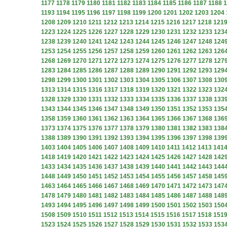
1177
1178
1179
1180
1181
1182
1183
1184
1185
1186
1187
1188
1
1193
1194
1195
1196
1197
1198
1199
1200
1201
1202
1203
1204
1208
1209
1210
1211
1212
1213
1214
1215
1216
1217
1218
121
1223
1224
1225
1226
1227
1228
1229
1230
1231
1232
1233
123
1238
1239
1240
1241
1242
1243
1244
1245
1246
1247
1248
124
1253
1254
1255
1256
1257
1258
1259
1260
1261
1262
1263
126
1268
1269
1270
1271
1272
1273
1274
1275
1276
1277
1278
127
1283
1284
1285
1286
1287
1288
1289
1290
1291
1292
1293
129
1298
1299
1300
1301
1302
1303
1304
1305
1306
1307
1308
130
1313
1314
1315
1316
1317
1318
1319
1320
1321
1322
1323
132
1328
1329
1330
1331
1332
1333
1334
1335
1336
1337
1338
133
1343
1344
1345
1346
1347
1348
1349
1350
1351
1352
1353
135
1358
1359
1360
1361
1362
1363
1364
1365
1366
1367
1368
136
1373
1374
1375
1376
1377
1378
1379
1380
1381
1382
1383
138
1388
1389
1390
1391
1392
1393
1394
1395
1396
1397
1398
139
1403
1404
1405
1406
1407
1408
1409
1410
1411
1412
1413
141
1418
1419
1420
1421
1422
1423
1424
1425
1426
1427
1428
142
1433
1434
1435
1436
1437
1438
1439
1440
1441
1442
1443
144
1448
1449
1450
1451
1452
1453
1454
1455
1456
1457
1458
145
1463
1464
1465
1466
1467
1468
1469
1470
1471
1472
1473
147
1478
1479
1480
1481
1482
1483
1484
1485
1486
1487
1488
148
1493
1494
1495
1496
1497
1498
1499
1500
1501
1502
1503
150
1508
1509
1510
1511
1512
1513
1514
1515
1516
1517
1518
151
1523
1524
1525
1526
1527
1528
1529
1530
1531
1532
1533
153