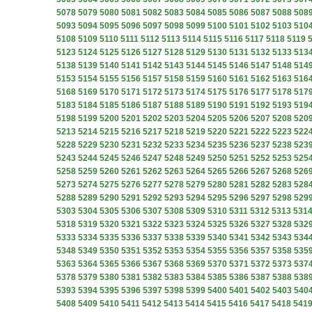
5078
5079
5080
5081
5082
5083
5084
5085
5086
5087
5088
508
5093
5094
5095
5096
5097
5098
5099
5100
5101
5102
5103
510
5108
5109
5110
5111
5112
5113
5114
5115
5116
5117
5118
5119
5123
5124
5125
5126
5127
5128
5129
5130
5131
5132
5133
513
5138
5139
5140
5141
5142
5143
5144
5145
5146
5147
5148
514
5153
5154
5155
5156
5157
5158
5159
5160
5161
5162
5163
516
5168
5169
5170
5171
5172
5173
5174
5175
5176
5177
5178
517
5183
5184
5185
5186
5187
5188
5189
5190
5191
5192
5193
519
5198
5199
5200
5201
5202
5203
5204
5205
5206
5207
5208
520
5213
5214
5215
5216
5217
5218
5219
5220
5221
5222
5223
522
5228
5229
5230
5231
5232
5233
5234
5235
5236
5237
5238
523
5243
5244
5245
5246
5247
5248
5249
5250
5251
5252
5253
525
5258
5259
5260
5261
5262
5263
5264
5265
5266
5267
5268
526
5273
5274
5275
5276
5277
5278
5279
5280
5281
5282
5283
528
5288
5289
5290
5291
5292
5293
5294
5295
5296
5297
5298
529
5303
5304
5305
5306
5307
5308
5309
5310
5311
5312
5313
531
5318
5319
5320
5321
5322
5323
5324
5325
5326
5327
5328
532
5333
5334
5335
5336
5337
5338
5339
5340
5341
5342
5343
534
5348
5349
5350
5351
5352
5353
5354
5355
5356
5357
5358
535
5363
5364
5365
5366
5367
5368
5369
5370
5371
5372
5373
537
5378
5379
5380
5381
5382
5383
5384
5385
5386
5387
5388
538
5393
5394
5395
5396
5397
5398
5399
5400
5401
5402
5403
540
5408
5409
5410
5411
5412
5413
5414
5415
5416
5417
5418
541