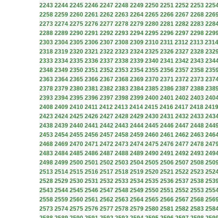
2243
2244
2245
2246
2247
2248
2249
2250
2251
2252
2253
225
2258
2259
2260
2261
2262
2263
2264
2265
2266
2267
2268
226
2273
2274
2275
2276
2277
2278
2279
2280
2281
2282
2283
228
2288
2289
2290
2291
2292
2293
2294
2295
2296
2297
2298
229
2303
2304
2305
2306
2307
2308
2309
2310
2311
2312
2313
231
2318
2319
2320
2321
2322
2323
2324
2325
2326
2327
2328
232
2333
2334
2335
2336
2337
2338
2339
2340
2341
2342
2343
234
2348
2349
2350
2351
2352
2353
2354
2355
2356
2357
2358
235
2363
2364
2365
2366
2367
2368
2369
2370
2371
2372
2373
237
2378
2379
2380
2381
2382
2383
2384
2385
2386
2387
2388
238
2393
2394
2395
2396
2397
2398
2399
2400
2401
2402
2403
240
2408
2409
2410
2411
2412
2413
2414
2415
2416
2417
2418
241
2423
2424
2425
2426
2427
2428
2429
2430
2431
2432
2433
243
2438
2439
2440
2441
2442
2443
2444
2445
2446
2447
2448
244
2453
2454
2455
2456
2457
2458
2459
2460
2461
2462
2463
246
2468
2469
2470
2471
2472
2473
2474
2475
2476
2477
2478
247
2483
2484
2485
2486
2487
2488
2489
2490
2491
2492
2493
249
2498
2499
2500
2501
2502
2503
2504
2505
2506
2507
2508
250
2513
2514
2515
2516
2517
2518
2519
2520
2521
2522
2523
252
2528
2529
2530
2531
2532
2533
2534
2535
2536
2537
2538
253
2543
2544
2545
2546
2547
2548
2549
2550
2551
2552
2553
255
2558
2559
2560
2561
2562
2563
2564
2565
2566
2567
2568
256
2573
2574
2575
2576
2577
2578
2579
2580
2581
2582
2583
258