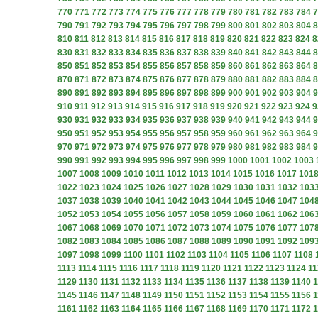
770
771
772
773
774
775
776
777
778
779
780
781
782
783
784
7
790
791
792
793
794
795
796
797
798
799
800
801
802
803
804
8
810
811
812
813
814
815
816
817
818
819
820
821
822
823
824
8
830
831
832
833
834
835
836
837
838
839
840
841
842
843
844
8
850
851
852
853
854
855
856
857
858
859
860
861
862
863
864
8
870
871
872
873
874
875
876
877
878
879
880
881
882
883
884
8
890
891
892
893
894
895
896
897
898
899
900
901
902
903
904
9
910
911
912
913
914
915
916
917
918
919
920
921
922
923
924
9
930
931
932
933
934
935
936
937
938
939
940
941
942
943
944
9
950
951
952
953
954
955
956
957
958
959
960
961
962
963
964
9
970
971
972
973
974
975
976
977
978
979
980
981
982
983
984
9
990
991
992
993
994
995
996
997
998
999
1000
1001
1002
1003
1007
1008
1009
1010
1011
1012
1013
1014
1015
1016
1017
101
1022
1023
1024
1025
1026
1027
1028
1029
1030
1031
1032
103
1037
1038
1039
1040
1041
1042
1043
1044
1045
1046
1047
104
1052
1053
1054
1055
1056
1057
1058
1059
1060
1061
1062
106
1067
1068
1069
1070
1071
1072
1073
1074
1075
1076
1077
107
1082
1083
1084
1085
1086
1087
1088
1089
1090
1091
1092
109
1097
1098
1099
1100
1101
1102
1103
1104
1105
1106
1107
1108
1113
1114
1115
1116
1117
1118
1119
1120
1121
1122
1123
1124
11
1129
1130
1131
1132
1133
1134
1135
1136
1137
1138
1139
1140
1
1145
1146
1147
1148
1149
1150
1151
1152
1153
1154
1155
1156
1
1161
1162
1163
1164
1165
1166
1167
1168
1169
1170
1171
1172
1