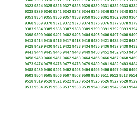
9308
9309
9310
9311
9312
9313
9314
9315
9316
9317
9318
931
9323
9324
9325
9326
9327
9328
9329
9330
9331
9332
9333
933
9338
9339
9340
9341
9342
9343
9344
9345
9346
9347
9348
934
9353
9354
9355
9356
9357
9358
9359
9360
9361
9362
9363
936
9368
9369
9370
9371
9372
9373
9374
9375
9376
9377
9378
937
9383
9384
9385
9386
9387
9388
9389
9390
9391
9392
9393
939
9398
9399
9400
9401
9402
9403
9404
9405
9406
9407
9408
940
9413
9414
9415
9416
9417
9418
9419
9420
9421
9422
9423
942
9428
9429
9430
9431
9432
9433
9434
9435
9436
9437
9438
943
9443
9444
9445
9446
9447
9448
9449
9450
9451
9452
9453
945
9458
9459
9460
9461
9462
9463
9464
9465
9466
9467
9468
946
9473
9474
9475
9476
9477
9478
9479
9480
9481
9482
9483
948
9488
9489
9490
9491
9492
9493
9494
9495
9496
9497
9498
949
9503
9504
9505
9506
9507
9508
9509
9510
9511
9512
9513
951
9518
9519
9520
9521
9522
9523
9524
9525
9526
9527
9528
952
9533
9534
9535
9536
9537
9538
9539
9540
9541
9542
9543
954