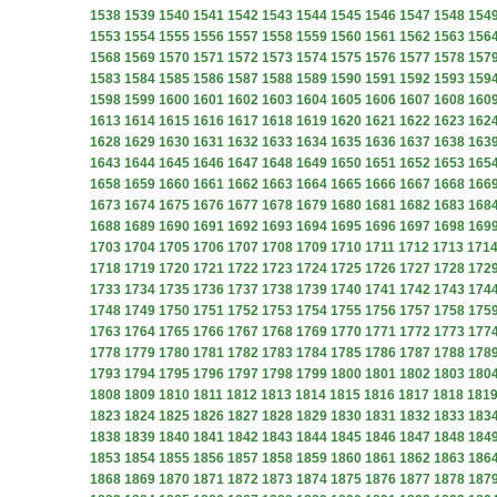
1538
1539
1540
1541
1542
1543
1544
1545
1546
1547
1548
154
1553
1554
1555
1556
1557
1558
1559
1560
1561
1562
1563
156
1568
1569
1570
1571
1572
1573
1574
1575
1576
1577
1578
157
1583
1584
1585
1586
1587
1588
1589
1590
1591
1592
1593
159
1598
1599
1600
1601
1602
1603
1604
1605
1606
1607
1608
160
1613
1614
1615
1616
1617
1618
1619
1620
1621
1622
1623
162
1628
1629
1630
1631
1632
1633
1634
1635
1636
1637
1638
163
1643
1644
1645
1646
1647
1648
1649
1650
1651
1652
1653
165
1658
1659
1660
1661
1662
1663
1664
1665
1666
1667
1668
166
1673
1674
1675
1676
1677
1678
1679
1680
1681
1682
1683
168
1688
1689
1690
1691
1692
1693
1694
1695
1696
1697
1698
169
1703
1704
1705
1706
1707
1708
1709
1710
1711
1712
1713
171
1718
1719
1720
1721
1722
1723
1724
1725
1726
1727
1728
172
1733
1734
1735
1736
1737
1738
1739
1740
1741
1742
1743
174
1748
1749
1750
1751
1752
1753
1754
1755
1756
1757
1758
175
1763
1764
1765
1766
1767
1768
1769
1770
1771
1772
1773
177
1778
1779
1780
1781
1782
1783
1784
1785
1786
1787
1788
178
1793
1794
1795
1796
1797
1798
1799
1800
1801
1802
1803
180
1808
1809
1810
1811
1812
1813
1814
1815
1816
1817
1818
181
1823
1824
1825
1826
1827
1828
1829
1830
1831
1832
1833
183
1838
1839
1840
1841
1842
1843
1844
1845
1846
1847
1848
184
1853
1854
1855
1856
1857
1858
1859
1860
1861
1862
1863
186
1868
1869
1870
1871
1872
1873
1874
1875
1876
1877
1878
187