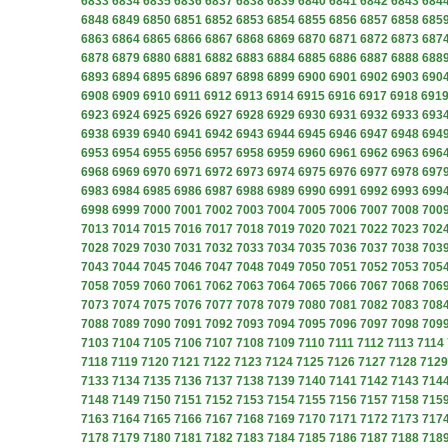
6833
6834
6835
6836
6837
6838
6839
6840
6841
6842
6843
684
6848
6849
6850
6851
6852
6853
6854
6855
6856
6857
6858
685
6863
6864
6865
6866
6867
6868
6869
6870
6871
6872
6873
687
6878
6879
6880
6881
6882
6883
6884
6885
6886
6887
6888
688
6893
6894
6895
6896
6897
6898
6899
6900
6901
6902
6903
690
6908
6909
6910
6911
6912
6913
6914
6915
6916
6917
6918
691
6923
6924
6925
6926
6927
6928
6929
6930
6931
6932
6933
693
6938
6939
6940
6941
6942
6943
6944
6945
6946
6947
6948
694
6953
6954
6955
6956
6957
6958
6959
6960
6961
6962
6963
696
6968
6969
6970
6971
6972
6973
6974
6975
6976
6977
6978
697
6983
6984
6985
6986
6987
6988
6989
6990
6991
6992
6993
699
6998
6999
7000
7001
7002
7003
7004
7005
7006
7007
7008
700
7013
7014
7015
7016
7017
7018
7019
7020
7021
7022
7023
702
7028
7029
7030
7031
7032
7033
7034
7035
7036
7037
7038
703
7043
7044
7045
7046
7047
7048
7049
7050
7051
7052
7053
705
7058
7059
7060
7061
7062
7063
7064
7065
7066
7067
7068
706
7073
7074
7075
7076
7077
7078
7079
7080
7081
7082
7083
708
7088
7089
7090
7091
7092
7093
7094
7095
7096
7097
7098
709
7103
7104
7105
7106
7107
7108
7109
7110
7111
7112
7113
7114
7118
7119
7120
7121
7122
7123
7124
7125
7126
7127
7128
7129
7133
7134
7135
7136
7137
7138
7139
7140
7141
7142
7143
714
7148
7149
7150
7151
7152
7153
7154
7155
7156
7157
7158
715
7163
7164
7165
7166
7167
7168
7169
7170
7171
7172
7173
717
7178
7179
7180
7181
7182
7183
7184
7185
7186
7187
7188
718