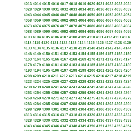
4013
4014
4015
4016
4017
4018
4019
4020
4021
4022
4023
402
4028
4029
4030
4031
4032
4033
4034
4035
4036
4037
4038
403
4043
4044
4045
4046
4047
4048
4049
4050
4051
4052
4053
405
4058
4059
4060
4061
4062
4063
4064
4065
4066
4067
4068
406
4073
4074
4075
4076
4077
4078
4079
4080
4081
4082
4083
408
4088
4089
4090
4091
4092
4093
4094
4095
4096
4097
4098
409
4103
4104
4105
4106
4107
4108
4109
4110
4111
4112
4113
4114
4118
4119
4120
4121
4122
4123
4124
4125
4126
4127
4128
4129
4133
4134
4135
4136
4137
4138
4139
4140
4141
4142
4143
414
4148
4149
4150
4151
4152
4153
4154
4155
4156
4157
4158
415
4163
4164
4165
4166
4167
4168
4169
4170
4171
4172
4173
417
4178
4179
4180
4181
4182
4183
4184
4185
4186
4187
4188
418
4193
4194
4195
4196
4197
4198
4199
4200
4201
4202
4203
420
4208
4209
4210
4211
4212
4213
4214
4215
4216
4217
4218
421
4223
4224
4225
4226
4227
4228
4229
4230
4231
4232
4233
423
4238
4239
4240
4241
4242
4243
4244
4245
4246
4247
4248
424
4253
4254
4255
4256
4257
4258
4259
4260
4261
4262
4263
426
4268
4269
4270
4271
4272
4273
4274
4275
4276
4277
4278
427
4283
4284
4285
4286
4287
4288
4289
4290
4291
4292
4293
429
4298
4299
4300
4301
4302
4303
4304
4305
4306
4307
4308
430
4313
4314
4315
4316
4317
4318
4319
4320
4321
4322
4323
432
4328
4329
4330
4331
4332
4333
4334
4335
4336
4337
4338
433
4343
4344
4345
4346
4347
4348
4349
4350
4351
4352
4353
435