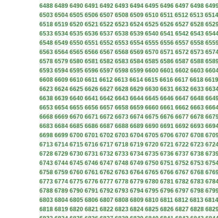
6488
6489
6490
6491
6492
6493
6494
6495
6496
6497
6498
649
6503
6504
6505
6506
6507
6508
6509
6510
6511
6512
6513
651
6518
6519
6520
6521
6522
6523
6524
6525
6526
6527
6528
652
6533
6534
6535
6536
6537
6538
6539
6540
6541
6542
6543
654
6548
6549
6550
6551
6552
6553
6554
6555
6556
6557
6558
655
6563
6564
6565
6566
6567
6568
6569
6570
6571
6572
6573
657
6578
6579
6580
6581
6582
6583
6584
6585
6586
6587
6588
658
6593
6594
6595
6596
6597
6598
6599
6600
6601
6602
6603
660
6608
6609
6610
6611
6612
6613
6614
6615
6616
6617
6618
661
6623
6624
6625
6626
6627
6628
6629
6630
6631
6632
6633
663
6638
6639
6640
6641
6642
6643
6644
6645
6646
6647
6648
664
6653
6654
6655
6656
6657
6658
6659
6660
6661
6662
6663
666
6668
6669
6670
6671
6672
6673
6674
6675
6676
6677
6678
667
6683
6684
6685
6686
6687
6688
6689
6690
6691
6692
6693
669
6698
6699
6700
6701
6702
6703
6704
6705
6706
6707
6708
670
6713
6714
6715
6716
6717
6718
6719
6720
6721
6722
6723
672
6728
6729
6730
6731
6732
6733
6734
6735
6736
6737
6738
673
6743
6744
6745
6746
6747
6748
6749
6750
6751
6752
6753
675
6758
6759
6760
6761
6762
6763
6764
6765
6766
6767
6768
676
6773
6774
6775
6776
6777
6778
6779
6780
6781
6782
6783
678
6788
6789
6790
6791
6792
6793
6794
6795
6796
6797
6798
679
6803
6804
6805
6806
6807
6808
6809
6810
6811
6812
6813
681
6818
6819
6820
6821
6822
6823
6824
6825
6826
6827
6828
682