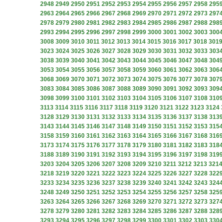
2948
2949
2950
2951
2952
2953
2954
2955
2956
2957
2958
295
2963
2964
2965
2966
2967
2968
2969
2970
2971
2972
2973
297
2978
2979
2980
2981
2982
2983
2984
2985
2986
2987
2988
298
2993
2994
2995
2996
2997
2998
2999
3000
3001
3002
3003
300
3008
3009
3010
3011
3012
3013
3014
3015
3016
3017
3018
301
3023
3024
3025
3026
3027
3028
3029
3030
3031
3032
3033
303
3038
3039
3040
3041
3042
3043
3044
3045
3046
3047
3048
304
3053
3054
3055
3056
3057
3058
3059
3060
3061
3062
3063
306
3068
3069
3070
3071
3072
3073
3074
3075
3076
3077
3078
307
3083
3084
3085
3086
3087
3088
3089
3090
3091
3092
3093
309
3098
3099
3100
3101
3102
3103
3104
3105
3106
3107
3108
310
3113
3114
3115
3116
3117
3118
3119
3120
3121
3122
3123
3124
3128
3129
3130
3131
3132
3133
3134
3135
3136
3137
3138
313
3143
3144
3145
3146
3147
3148
3149
3150
3151
3152
3153
315
3158
3159
3160
3161
3162
3163
3164
3165
3166
3167
3168
316
3173
3174
3175
3176
3177
3178
3179
3180
3181
3182
3183
318
3188
3189
3190
3191
3192
3193
3194
3195
3196
3197
3198
319
3203
3204
3205
3206
3207
3208
3209
3210
3211
3212
3213
321
3218
3219
3220
3221
3222
3223
3224
3225
3226
3227
3228
322
3233
3234
3235
3236
3237
3238
3239
3240
3241
3242
3243
324
3248
3249
3250
3251
3252
3253
3254
3255
3256
3257
3258
325
3263
3264
3265
3266
3267
3268
3269
3270
3271
3272
3273
327
3278
3279
3280
3281
3282
3283
3284
3285
3286
3287
3288
328
3293
3294
3295
3296
3297
3298
3299
3300
3301
3302
3303
330