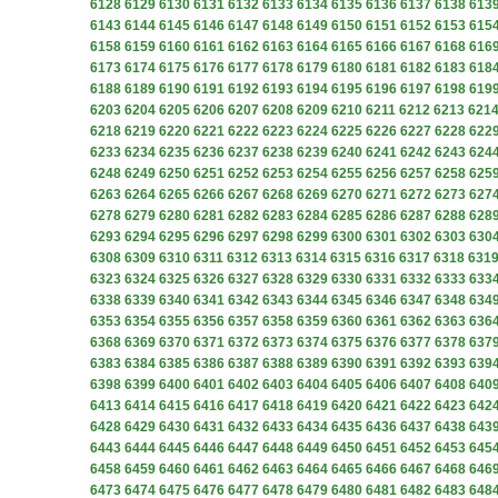
6128
6129
6130
6131
6132
6133
6134
6135
6136
6137
6138
613
6143
6144
6145
6146
6147
6148
6149
6150
6151
6152
6153
615
6158
6159
6160
6161
6162
6163
6164
6165
6166
6167
6168
616
6173
6174
6175
6176
6177
6178
6179
6180
6181
6182
6183
618
6188
6189
6190
6191
6192
6193
6194
6195
6196
6197
6198
619
6203
6204
6205
6206
6207
6208
6209
6210
6211
6212
6213
621
6218
6219
6220
6221
6222
6223
6224
6225
6226
6227
6228
622
6233
6234
6235
6236
6237
6238
6239
6240
6241
6242
6243
624
6248
6249
6250
6251
6252
6253
6254
6255
6256
6257
6258
625
6263
6264
6265
6266
6267
6268
6269
6270
6271
6272
6273
627
6278
6279
6280
6281
6282
6283
6284
6285
6286
6287
6288
628
6293
6294
6295
6296
6297
6298
6299
6300
6301
6302
6303
630
6308
6309
6310
6311
6312
6313
6314
6315
6316
6317
6318
631
6323
6324
6325
6326
6327
6328
6329
6330
6331
6332
6333
633
6338
6339
6340
6341
6342
6343
6344
6345
6346
6347
6348
634
6353
6354
6355
6356
6357
6358
6359
6360
6361
6362
6363
636
6368
6369
6370
6371
6372
6373
6374
6375
6376
6377
6378
637
6383
6384
6385
6386
6387
6388
6389
6390
6391
6392
6393
639
6398
6399
6400
6401
6402
6403
6404
6405
6406
6407
6408
640
6413
6414
6415
6416
6417
6418
6419
6420
6421
6422
6423
642
6428
6429
6430
6431
6432
6433
6434
6435
6436
6437
6438
643
6443
6444
6445
6446
6447
6448
6449
6450
6451
6452
6453
645
6458
6459
6460
6461
6462
6463
6464
6465
6466
6467
6468
646
6473
6474
6475
6476
6477
6478
6479
6480
6481
6482
6483
648