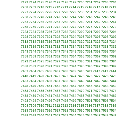
7193
7194
7195
7196
7197
7198
7199
7200
7201
7202
7203
720
7208
7209
7210
7211
7212
7213
7214
7215
7216
7217
7218
721
7223
7224
7225
7226
7227
7228
7229
7230
7231
7232
7233
723
7238
7239
7240
7241
7242
7243
7244
7245
7246
7247
7248
724
7253
7254
7255
7256
7257
7258
7259
7260
7261
7262
7263
726
7268
7269
7270
7271
7272
7273
7274
7275
7276
7277
7278
727
7283
7284
7285
7286
7287
7288
7289
7290
7291
7292
7293
729
7298
7299
7300
7301
7302
7303
7304
7305
7306
7307
7308
730
7313
7314
7315
7316
7317
7318
7319
7320
7321
7322
7323
732
7328
7329
7330
7331
7332
7333
7334
7335
7336
7337
7338
733
7343
7344
7345
7346
7347
7348
7349
7350
7351
7352
7353
735
7358
7359
7360
7361
7362
7363
7364
7365
7366
7367
7368
736
7373
7374
7375
7376
7377
7378
7379
7380
7381
7382
7383
738
7388
7389
7390
7391
7392
7393
7394
7395
7396
7397
7398
739
7403
7404
7405
7406
7407
7408
7409
7410
7411
7412
7413
741
7418
7419
7420
7421
7422
7423
7424
7425
7426
7427
7428
742
7433
7434
7435
7436
7437
7438
7439
7440
7441
7442
7443
744
7448
7449
7450
7451
7452
7453
7454
7455
7456
7457
7458
745
7463
7464
7465
7466
7467
7468
7469
7470
7471
7472
7473
747
7478
7479
7480
7481
7482
7483
7484
7485
7486
7487
7488
748
7493
7494
7495
7496
7497
7498
7499
7500
7501
7502
7503
750
7508
7509
7510
7511
7512
7513
7514
7515
7516
7517
7518
751
7523
7524
7525
7526
7527
7528
7529
7530
7531
7532
7533
753
7538
7539
7540
7541
7542
7543
7544
7545
7546
7547
7548
754