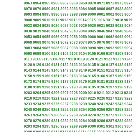
8963
8964
8965
8966
8967
8968
8969
8970
8971
8972
8973
897
8978
8979
8980
8981
8982
8983
8984
8985
8986
8987
8988
898
8993
8994
8995
8996
8997
8998
8999
9000
9001
9002
9003
900
9008
9009
9010
9011
9012
9013
9014
9015
9016
9017
9018
901
9023
9024
9025
9026
9027
9028
9029
9030
9031
9032
9033
903
9038
9039
9040
9041
9042
9043
9044
9045
9046
9047
9048
904
9053
9054
9055
9056
9057
9058
9059
9060
9061
9062
9063
906
9068
9069
9070
9071
9072
9073
9074
9075
9076
9077
9078
907
9083
9084
9085
9086
9087
9088
9089
9090
9091
9092
9093
909
9098
9099
9100
9101
9102
9103
9104
9105
9106
9107
9108
910
9113
9114
9115
9116
9117
9118
9119
9120
9121
9122
9123
9124
9128
9129
9130
9131
9132
9133
9134
9135
9136
9137
9138
913
9143
9144
9145
9146
9147
9148
9149
9150
9151
9152
9153
915
9158
9159
9160
9161
9162
9163
9164
9165
9166
9167
9168
916
9173
9174
9175
9176
9177
9178
9179
9180
9181
9182
9183
918
9188
9189
9190
9191
9192
9193
9194
9195
9196
9197
9198
919
9203
9204
9205
9206
9207
9208
9209
9210
9211
9212
9213
921
9218
9219
9220
9221
9222
9223
9224
9225
9226
9227
9228
922
9233
9234
9235
9236
9237
9238
9239
9240
9241
9242
9243
924
9248
9249
9250
9251
9252
9253
9254
9255
9256
9257
9258
925
9263
9264
9265
9266
9267
9268
9269
9270
9271
9272
9273
927
9278
9279
9280
9281
9282
9283
9284
9285
9286
9287
9288
928
9293
9294
9295
9296
9297
9298
9299
9300
9301
9302
9303
930