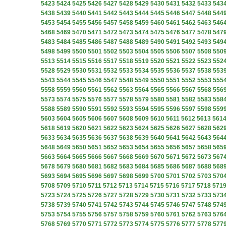
5423
5424
5425
5426
5427
5428
5429
5430
5431
5432
5433
543
5438
5439
5440
5441
5442
5443
5444
5445
5446
5447
5448
544
5453
5454
5455
5456
5457
5458
5459
5460
5461
5462
5463
546
5468
5469
5470
5471
5472
5473
5474
5475
5476
5477
5478
547
5483
5484
5485
5486
5487
5488
5489
5490
5491
5492
5493
549
5498
5499
5500
5501
5502
5503
5504
5505
5506
5507
5508
550
5513
5514
5515
5516
5517
5518
5519
5520
5521
5522
5523
552
5528
5529
5530
5531
5532
5533
5534
5535
5536
5537
5538
553
5543
5544
5545
5546
5547
5548
5549
5550
5551
5552
5553
555
5558
5559
5560
5561
5562
5563
5564
5565
5566
5567
5568
556
5573
5574
5575
5576
5577
5578
5579
5580
5581
5582
5583
558
5588
5589
5590
5591
5592
5593
5594
5595
5596
5597
5598
559
5603
5604
5605
5606
5607
5608
5609
5610
5611
5612
5613
561
5618
5619
5620
5621
5622
5623
5624
5625
5626
5627
5628
562
5633
5634
5635
5636
5637
5638
5639
5640
5641
5642
5643
564
5648
5649
5650
5651
5652
5653
5654
5655
5656
5657
5658
565
5663
5664
5665
5666
5667
5668
5669
5670
5671
5672
5673
567
5678
5679
5680
5681
5682
5683
5684
5685
5686
5687
5688
568
5693
5694
5695
5696
5697
5698
5699
5700
5701
5702
5703
570
5708
5709
5710
5711
5712
5713
5714
5715
5716
5717
5718
571
5723
5724
5725
5726
5727
5728
5729
5730
5731
5732
5733
573
5738
5739
5740
5741
5742
5743
5744
5745
5746
5747
5748
574
5753
5754
5755
5756
5757
5758
5759
5760
5761
5762
5763
576
5768
5769
5770
5771
5772
5773
5774
5775
5776
5777
5778
577