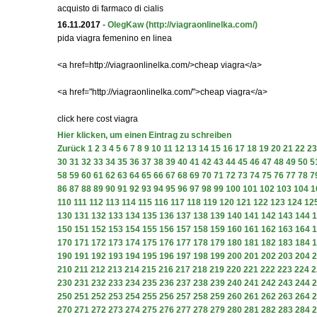
acquisto di farmaco di cialis
16.11.2017
-
OlegKaw
(http://viagraonlinelka.com/)
pida viagra femenino en linea
<a href=http://viagraonlinelka.com/>cheap viagra</a>
<a href="http://viagraonlinelka.com/">cheap viagra</a>
click here cost viagra
Hier klicken, um einen Eintrag zu schreiben
Zurück
1
2
3
4
5
6
7
8
9
10
11
12
13
14
15
16
17
18
19
20
21
22
23
30
31
32
33
34
35
36
37
38
39
40
41
42
43
44
45
46
47
48
49
50
5
58
59
60
61
62
63
64
65
66
67
68
69
70
71
72
73
74
75
76
77
78
7
86
87
88
89
90
91
92
93
94
95
96
97
98
99
100
101
102
103
104
1
110
111
112
113
114
115
116
117
118
119
120
121
122
123
124
12
130
131
132
133
134
135
136
137
138
139
140
141
142
143
144
1
150
151
152
153
154
155
156
157
158
159
160
161
162
163
164
1
170
171
172
173
174
175
176
177
178
179
180
181
182
183
184
1
190
191
192
193
194
195
196
197
198
199
200
201
202
203
204
2
210
211
212
213
214
215
216
217
218
219
220
221
222
223
224
2
230
231
232
233
234
235
236
237
238
239
240
241
242
243
244
2
250
251
252
253
254
255
256
257
258
259
260
261
262
263
264
2
270
271
272
273
274
275
276
277
278
279
280
281
282
283
284
2