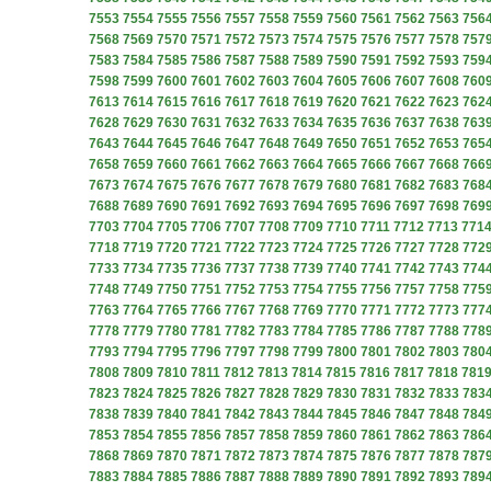
7553
7554
7555
7556
7557
7558
7559
7560
7561
7562
7563
756
7568
7569
7570
7571
7572
7573
7574
7575
7576
7577
7578
757
7583
7584
7585
7586
7587
7588
7589
7590
7591
7592
7593
759
7598
7599
7600
7601
7602
7603
7604
7605
7606
7607
7608
760
7613
7614
7615
7616
7617
7618
7619
7620
7621
7622
7623
762
7628
7629
7630
7631
7632
7633
7634
7635
7636
7637
7638
763
7643
7644
7645
7646
7647
7648
7649
7650
7651
7652
7653
765
7658
7659
7660
7661
7662
7663
7664
7665
7666
7667
7668
766
7673
7674
7675
7676
7677
7678
7679
7680
7681
7682
7683
768
7688
7689
7690
7691
7692
7693
7694
7695
7696
7697
7698
769
7703
7704
7705
7706
7707
7708
7709
7710
7711
7712
7713
771
7718
7719
7720
7721
7722
7723
7724
7725
7726
7727
7728
772
7733
7734
7735
7736
7737
7738
7739
7740
7741
7742
7743
774
7748
7749
7750
7751
7752
7753
7754
7755
7756
7757
7758
775
7763
7764
7765
7766
7767
7768
7769
7770
7771
7772
7773
777
7778
7779
7780
7781
7782
7783
7784
7785
7786
7787
7788
778
7793
7794
7795
7796
7797
7798
7799
7800
7801
7802
7803
780
7808
7809
7810
7811
7812
7813
7814
7815
7816
7817
7818
781
7823
7824
7825
7826
7827
7828
7829
7830
7831
7832
7833
783
7838
7839
7840
7841
7842
7843
7844
7845
7846
7847
7848
784
7853
7854
7855
7856
7857
7858
7859
7860
7861
7862
7863
786
7868
7869
7870
7871
7872
7873
7874
7875
7876
7877
7878
787
7883
7884
7885
7886
7887
7888
7889
7890
7891
7892
7893
789