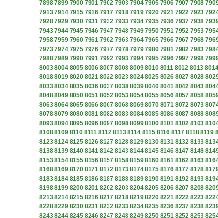
7898
7899
7900
7901
7902
7903
7904
7905
7906
7907
7908
790
7913
7914
7915
7916
7917
7918
7919
7920
7921
7922
7923
792
7928
7929
7930
7931
7932
7933
7934
7935
7936
7937
7938
793
7943
7944
7945
7946
7947
7948
7949
7950
7951
7952
7953
795
7958
7959
7960
7961
7962
7963
7964
7965
7966
7967
7968
796
7973
7974
7975
7976
7977
7978
7979
7980
7981
7982
7983
798
7988
7989
7990
7991
7992
7993
7994
7995
7996
7997
7998
799
8003
8004
8005
8006
8007
8008
8009
8010
8011
8012
8013
801
8018
8019
8020
8021
8022
8023
8024
8025
8026
8027
8028
802
8033
8034
8035
8036
8037
8038
8039
8040
8041
8042
8043
804
8048
8049
8050
8051
8052
8053
8054
8055
8056
8057
8058
805
8063
8064
8065
8066
8067
8068
8069
8070
8071
8072
8073
807
8078
8079
8080
8081
8082
8083
8084
8085
8086
8087
8088
808
8093
8094
8095
8096
8097
8098
8099
8100
8101
8102
8103
810
8108
8109
8110
8111
8112
8113
8114
8115
8116
8117
8118
8119
8123
8124
8125
8126
8127
8128
8129
8130
8131
8132
8133
813
8138
8139
8140
8141
8142
8143
8144
8145
8146
8147
8148
814
8153
8154
8155
8156
8157
8158
8159
8160
8161
8162
8163
816
8168
8169
8170
8171
8172
8173
8174
8175
8176
8177
8178
817
8183
8184
8185
8186
8187
8188
8189
8190
8191
8192
8193
819
8198
8199
8200
8201
8202
8203
8204
8205
8206
8207
8208
820
8213
8214
8215
8216
8217
8218
8219
8220
8221
8222
8223
822
8228
8229
8230
8231
8232
8233
8234
8235
8236
8237
8238
823
8243
8244
8245
8246
8247
8248
8249
8250
8251
8252
8253
825