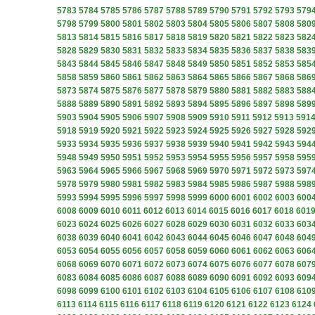
5783
5784
5785
5786
5787
5788
5789
5790
5791
5792
5793
579
5798
5799
5800
5801
5802
5803
5804
5805
5806
5807
5808
580
5813
5814
5815
5816
5817
5818
5819
5820
5821
5822
5823
582
5828
5829
5830
5831
5832
5833
5834
5835
5836
5837
5838
583
5843
5844
5845
5846
5847
5848
5849
5850
5851
5852
5853
585
5858
5859
5860
5861
5862
5863
5864
5865
5866
5867
5868
586
5873
5874
5875
5876
5877
5878
5879
5880
5881
5882
5883
588
5888
5889
5890
5891
5892
5893
5894
5895
5896
5897
5898
589
5903
5904
5905
5906
5907
5908
5909
5910
5911
5912
5913
591
5918
5919
5920
5921
5922
5923
5924
5925
5926
5927
5928
592
5933
5934
5935
5936
5937
5938
5939
5940
5941
5942
5943
594
5948
5949
5950
5951
5952
5953
5954
5955
5956
5957
5958
595
5963
5964
5965
5966
5967
5968
5969
5970
5971
5972
5973
597
5978
5979
5980
5981
5982
5983
5984
5985
5986
5987
5988
598
5993
5994
5995
5996
5997
5998
5999
6000
6001
6002
6003
600
6008
6009
6010
6011
6012
6013
6014
6015
6016
6017
6018
601
6023
6024
6025
6026
6027
6028
6029
6030
6031
6032
6033
603
6038
6039
6040
6041
6042
6043
6044
6045
6046
6047
6048
604
6053
6054
6055
6056
6057
6058
6059
6060
6061
6062
6063
606
6068
6069
6070
6071
6072
6073
6074
6075
6076
6077
6078
607
6083
6084
6085
6086
6087
6088
6089
6090
6091
6092
6093
609
6098
6099
6100
6101
6102
6103
6104
6105
6106
6107
6108
610
6113
6114
6115
6116
6117
6118
6119
6120
6121
6122
6123
6124