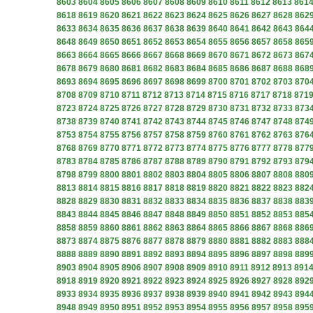
8603
8604
8605
8606
8607
8608
8609
8610
8611
8612
8613
861
8618
8619
8620
8621
8622
8623
8624
8625
8626
8627
8628
862
8633
8634
8635
8636
8637
8638
8639
8640
8641
8642
8643
864
8648
8649
8650
8651
8652
8653
8654
8655
8656
8657
8658
865
8663
8664
8665
8666
8667
8668
8669
8670
8671
8672
8673
867
8678
8679
8680
8681
8682
8683
8684
8685
8686
8687
8688
868
8693
8694
8695
8696
8697
8698
8699
8700
8701
8702
8703
870
8708
8709
8710
8711
8712
8713
8714
8715
8716
8717
8718
871
8723
8724
8725
8726
8727
8728
8729
8730
8731
8732
8733
873
8738
8739
8740
8741
8742
8743
8744
8745
8746
8747
8748
874
8753
8754
8755
8756
8757
8758
8759
8760
8761
8762
8763
876
8768
8769
8770
8771
8772
8773
8774
8775
8776
8777
8778
877
8783
8784
8785
8786
8787
8788
8789
8790
8791
8792
8793
879
8798
8799
8800
8801
8802
8803
8804
8805
8806
8807
8808
880
8813
8814
8815
8816
8817
8818
8819
8820
8821
8822
8823
882
8828
8829
8830
8831
8832
8833
8834
8835
8836
8837
8838
883
8843
8844
8845
8846
8847
8848
8849
8850
8851
8852
8853
885
8858
8859
8860
8861
8862
8863
8864
8865
8866
8867
8868
886
8873
8874
8875
8876
8877
8878
8879
8880
8881
8882
8883
888
8888
8889
8890
8891
8892
8893
8894
8895
8896
8897
8898
889
8903
8904
8905
8906
8907
8908
8909
8910
8911
8912
8913
891
8918
8919
8920
8921
8922
8923
8924
8925
8926
8927
8928
892
8933
8934
8935
8936
8937
8938
8939
8940
8941
8942
8943
894
8948
8949
8950
8951
8952
8953
8954
8955
8956
8957
8958
895