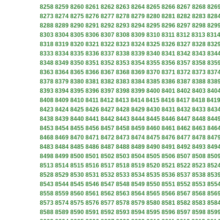
8258
8259
8260
8261
8262
8263
8264
8265
8266
8267
8268
826
8273
8274
8275
8276
8277
8278
8279
8280
8281
8282
8283
828
8288
8289
8290
8291
8292
8293
8294
8295
8296
8297
8298
829
8303
8304
8305
8306
8307
8308
8309
8310
8311
8312
8313
831
8318
8319
8320
8321
8322
8323
8324
8325
8326
8327
8328
832
8333
8334
8335
8336
8337
8338
8339
8340
8341
8342
8343
834
8348
8349
8350
8351
8352
8353
8354
8355
8356
8357
8358
835
8363
8364
8365
8366
8367
8368
8369
8370
8371
8372
8373
837
8378
8379
8380
8381
8382
8383
8384
8385
8386
8387
8388
838
8393
8394
8395
8396
8397
8398
8399
8400
8401
8402
8403
840
8408
8409
8410
8411
8412
8413
8414
8415
8416
8417
8418
841
8423
8424
8425
8426
8427
8428
8429
8430
8431
8432
8433
843
8438
8439
8440
8441
8442
8443
8444
8445
8446
8447
8448
844
8453
8454
8455
8456
8457
8458
8459
8460
8461
8462
8463
846
8468
8469
8470
8471
8472
8473
8474
8475
8476
8477
8478
847
8483
8484
8485
8486
8487
8488
8489
8490
8491
8492
8493
849
8498
8499
8500
8501
8502
8503
8504
8505
8506
8507
8508
850
8513
8514
8515
8516
8517
8518
8519
8520
8521
8522
8523
852
8528
8529
8530
8531
8532
8533
8534
8535
8536
8537
8538
853
8543
8544
8545
8546
8547
8548
8549
8550
8551
8552
8553
855
8558
8559
8560
8561
8562
8563
8564
8565
8566
8567
8568
856
8573
8574
8575
8576
8577
8578
8579
8580
8581
8582
8583
858
8588
8589
8590
8591
8592
8593
8594
8595
8596
8597
8598
859