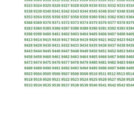
9308
9309
9310
9311
9312
9313
9314
9315
9316
9317
9318
931
9323
9324
9325
9326
9327
9328
9329
9330
9331
9332
9333
933
9338
9339
9340
9341
9342
9343
9344
9345
9346
9347
9348
934
9353
9354
9355
9356
9357
9358
9359
9360
9361
9362
9363
936
9368
9369
9370
9371
9372
9373
9374
9375
9376
9377
9378
937
9383
9384
9385
9386
9387
9388
9389
9390
9391
9392
9393
939
9398
9399
9400
9401
9402
9403
9404
9405
9406
9407
9408
940
9413
9414
9415
9416
9417
9418
9419
9420
9421
9422
9423
942
9428
9429
9430
9431
9432
9433
9434
9435
9436
9437
9438
943
9443
9444
9445
9446
9447
9448
9449
9450
9451
9452
9453
945
9458
9459
9460
9461
9462
9463
9464
9465
9466
9467
9468
946
9473
9474
9475
9476
9477
9478
9479
9480
9481
9482
9483
948
9488
9489
9490
9491
9492
9493
9494
9495
9496
9497
9498
949
9503
9504
9505
9506
9507
9508
9509
9510
9511
9512
9513
951
9518
9519
9520
9521
9522
9523
9524
9525
9526
9527
9528
952
9533
9534
9535
9536
9537
9538
9539
9540
9541
9542
9543
954