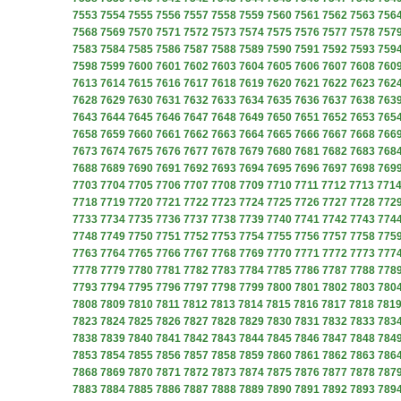
7553
7554
7555
7556
7557
7558
7559
7560
7561
7562
7563
756
7568
7569
7570
7571
7572
7573
7574
7575
7576
7577
7578
757
7583
7584
7585
7586
7587
7588
7589
7590
7591
7592
7593
759
7598
7599
7600
7601
7602
7603
7604
7605
7606
7607
7608
760
7613
7614
7615
7616
7617
7618
7619
7620
7621
7622
7623
762
7628
7629
7630
7631
7632
7633
7634
7635
7636
7637
7638
763
7643
7644
7645
7646
7647
7648
7649
7650
7651
7652
7653
765
7658
7659
7660
7661
7662
7663
7664
7665
7666
7667
7668
766
7673
7674
7675
7676
7677
7678
7679
7680
7681
7682
7683
768
7688
7689
7690
7691
7692
7693
7694
7695
7696
7697
7698
769
7703
7704
7705
7706
7707
7708
7709
7710
7711
7712
7713
771
7718
7719
7720
7721
7722
7723
7724
7725
7726
7727
7728
772
7733
7734
7735
7736
7737
7738
7739
7740
7741
7742
7743
774
7748
7749
7750
7751
7752
7753
7754
7755
7756
7757
7758
775
7763
7764
7765
7766
7767
7768
7769
7770
7771
7772
7773
777
7778
7779
7780
7781
7782
7783
7784
7785
7786
7787
7788
778
7793
7794
7795
7796
7797
7798
7799
7800
7801
7802
7803
780
7808
7809
7810
7811
7812
7813
7814
7815
7816
7817
7818
781
7823
7824
7825
7826
7827
7828
7829
7830
7831
7832
7833
783
7838
7839
7840
7841
7842
7843
7844
7845
7846
7847
7848
784
7853
7854
7855
7856
7857
7858
7859
7860
7861
7862
7863
786
7868
7869
7870
7871
7872
7873
7874
7875
7876
7877
7878
787
7883
7884
7885
7886
7887
7888
7889
7890
7891
7892
7893
789