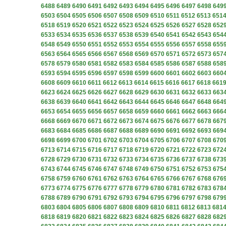
6488
6489
6490
6491
6492
6493
6494
6495
6496
6497
6498
649
6503
6504
6505
6506
6507
6508
6509
6510
6511
6512
6513
651
6518
6519
6520
6521
6522
6523
6524
6525
6526
6527
6528
652
6533
6534
6535
6536
6537
6538
6539
6540
6541
6542
6543
654
6548
6549
6550
6551
6552
6553
6554
6555
6556
6557
6558
655
6563
6564
6565
6566
6567
6568
6569
6570
6571
6572
6573
657
6578
6579
6580
6581
6582
6583
6584
6585
6586
6587
6588
658
6593
6594
6595
6596
6597
6598
6599
6600
6601
6602
6603
660
6608
6609
6610
6611
6612
6613
6614
6615
6616
6617
6618
661
6623
6624
6625
6626
6627
6628
6629
6630
6631
6632
6633
663
6638
6639
6640
6641
6642
6643
6644
6645
6646
6647
6648
664
6653
6654
6655
6656
6657
6658
6659
6660
6661
6662
6663
666
6668
6669
6670
6671
6672
6673
6674
6675
6676
6677
6678
667
6683
6684
6685
6686
6687
6688
6689
6690
6691
6692
6693
669
6698
6699
6700
6701
6702
6703
6704
6705
6706
6707
6708
670
6713
6714
6715
6716
6717
6718
6719
6720
6721
6722
6723
672
6728
6729
6730
6731
6732
6733
6734
6735
6736
6737
6738
673
6743
6744
6745
6746
6747
6748
6749
6750
6751
6752
6753
675
6758
6759
6760
6761
6762
6763
6764
6765
6766
6767
6768
676
6773
6774
6775
6776
6777
6778
6779
6780
6781
6782
6783
678
6788
6789
6790
6791
6792
6793
6794
6795
6796
6797
6798
679
6803
6804
6805
6806
6807
6808
6809
6810
6811
6812
6813
681
6818
6819
6820
6821
6822
6823
6824
6825
6826
6827
6828
682