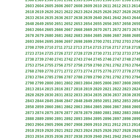
2588
2589
2590
2591
2592
2593
2594
2595
2596
2597
2598
259
2603
2604
2605
2606
2607
2608
2609
2610
2611
2612
2613
261
2618
2619
2620
2621
2622
2623
2624
2625
2626
2627
2628
262
2633
2634
2635
2636
2637
2638
2639
2640
2641
2642
2643
264
2648
2649
2650
2651
2652
2653
2654
2655
2656
2657
2658
265
2663
2664
2665
2666
2667
2668
2669
2670
2671
2672
2673
267
2678
2679
2680
2681
2682
2683
2684
2685
2686
2687
2688
268
2693
2694
2695
2696
2697
2698
2699
2700
2701
2702
2703
270
2708
2709
2710
2711
2712
2713
2714
2715
2716
2717
2718
271
2723
2724
2725
2726
2727
2728
2729
2730
2731
2732
2733
273
2738
2739
2740
2741
2742
2743
2744
2745
2746
2747
2748
274
2753
2754
2755
2756
2757
2758
2759
2760
2761
2762
2763
276
2768
2769
2770
2771
2772
2773
2774
2775
2776
2777
2778
277
2783
2784
2785
2786
2787
2788
2789
2790
2791
2792
2793
279
2798
2799
2800
2801
2802
2803
2804
2805
2806
2807
2808
280
2813
2814
2815
2816
2817
2818
2819
2820
2821
2822
2823
282
2828
2829
2830
2831
2832
2833
2834
2835
2836
2837
2838
283
2843
2844
2845
2846
2847
2848
2849
2850
2851
2852
2853
285
2858
2859
2860
2861
2862
2863
2864
2865
2866
2867
2868
286
2873
2874
2875
2876
2877
2878
2879
2880
2881
2882
2883
288
2888
2889
2890
2891
2892
2893
2894
2895
2896
2897
2898
289
2903
2904
2905
2906
2907
2908
2909
2910
2911
2912
2913
291
2918
2919
2920
2921
2922
2923
2924
2925
2926
2927
2928
292
2933
2934
2935
2936
2937
2938
2939
2940
2941
2942
2943
294