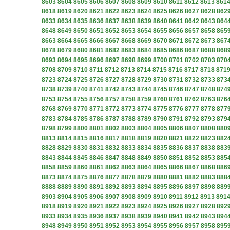
8603
8604
8605
8606
8607
8608
8609
8610
8611
8612
8613
861
8618
8619
8620
8621
8622
8623
8624
8625
8626
8627
8628
862
8633
8634
8635
8636
8637
8638
8639
8640
8641
8642
8643
864
8648
8649
8650
8651
8652
8653
8654
8655
8656
8657
8658
865
8663
8664
8665
8666
8667
8668
8669
8670
8671
8672
8673
867
8678
8679
8680
8681
8682
8683
8684
8685
8686
8687
8688
868
8693
8694
8695
8696
8697
8698
8699
8700
8701
8702
8703
870
8708
8709
8710
8711
8712
8713
8714
8715
8716
8717
8718
871
8723
8724
8725
8726
8727
8728
8729
8730
8731
8732
8733
873
8738
8739
8740
8741
8742
8743
8744
8745
8746
8747
8748
874
8753
8754
8755
8756
8757
8758
8759
8760
8761
8762
8763
876
8768
8769
8770
8771
8772
8773
8774
8775
8776
8777
8778
877
8783
8784
8785
8786
8787
8788
8789
8790
8791
8792
8793
879
8798
8799
8800
8801
8802
8803
8804
8805
8806
8807
8808
880
8813
8814
8815
8816
8817
8818
8819
8820
8821
8822
8823
882
8828
8829
8830
8831
8832
8833
8834
8835
8836
8837
8838
883
8843
8844
8845
8846
8847
8848
8849
8850
8851
8852
8853
885
8858
8859
8860
8861
8862
8863
8864
8865
8866
8867
8868
886
8873
8874
8875
8876
8877
8878
8879
8880
8881
8882
8883
888
8888
8889
8890
8891
8892
8893
8894
8895
8896
8897
8898
889
8903
8904
8905
8906
8907
8908
8909
8910
8911
8912
8913
891
8918
8919
8920
8921
8922
8923
8924
8925
8926
8927
8928
892
8933
8934
8935
8936
8937
8938
8939
8940
8941
8942
8943
894
8948
8949
8950
8951
8952
8953
8954
8955
8956
8957
8958
895