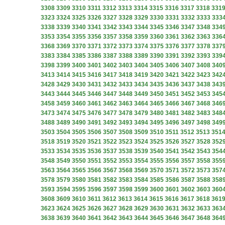
3308
3309
3310
3311
3312
3313
3314
3315
3316
3317
3318
331
3323
3324
3325
3326
3327
3328
3329
3330
3331
3332
3333
333
3338
3339
3340
3341
3342
3343
3344
3345
3346
3347
3348
334
3353
3354
3355
3356
3357
3358
3359
3360
3361
3362
3363
336
3368
3369
3370
3371
3372
3373
3374
3375
3376
3377
3378
337
3383
3384
3385
3386
3387
3388
3389
3390
3391
3392
3393
339
3398
3399
3400
3401
3402
3403
3404
3405
3406
3407
3408
340
3413
3414
3415
3416
3417
3418
3419
3420
3421
3422
3423
342
3428
3429
3430
3431
3432
3433
3434
3435
3436
3437
3438
343
3443
3444
3445
3446
3447
3448
3449
3450
3451
3452
3453
345
3458
3459
3460
3461
3462
3463
3464
3465
3466
3467
3468
346
3473
3474
3475
3476
3477
3478
3479
3480
3481
3482
3483
348
3488
3489
3490
3491
3492
3493
3494
3495
3496
3497
3498
349
3503
3504
3505
3506
3507
3508
3509
3510
3511
3512
3513
351
3518
3519
3520
3521
3522
3523
3524
3525
3526
3527
3528
352
3533
3534
3535
3536
3537
3538
3539
3540
3541
3542
3543
354
3548
3549
3550
3551
3552
3553
3554
3555
3556
3557
3558
355
3563
3564
3565
3566
3567
3568
3569
3570
3571
3572
3573
357
3578
3579
3580
3581
3582
3583
3584
3585
3586
3587
3588
358
3593
3594
3595
3596
3597
3598
3599
3600
3601
3602
3603
360
3608
3609
3610
3611
3612
3613
3614
3615
3616
3617
3618
361
3623
3624
3625
3626
3627
3628
3629
3630
3631
3632
3633
363
3638
3639
3640
3641
3642
3643
3644
3645
3646
3647
3648
364