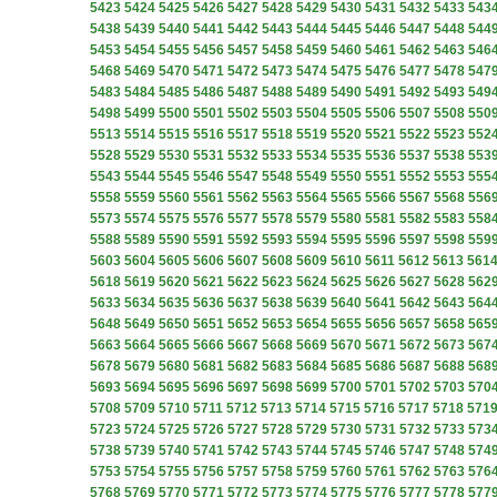
5423
5424
5425
5426
5427
5428
5429
5430
5431
5432
5433
543
5438
5439
5440
5441
5442
5443
5444
5445
5446
5447
5448
544
5453
5454
5455
5456
5457
5458
5459
5460
5461
5462
5463
546
5468
5469
5470
5471
5472
5473
5474
5475
5476
5477
5478
547
5483
5484
5485
5486
5487
5488
5489
5490
5491
5492
5493
549
5498
5499
5500
5501
5502
5503
5504
5505
5506
5507
5508
550
5513
5514
5515
5516
5517
5518
5519
5520
5521
5522
5523
552
5528
5529
5530
5531
5532
5533
5534
5535
5536
5537
5538
553
5543
5544
5545
5546
5547
5548
5549
5550
5551
5552
5553
555
5558
5559
5560
5561
5562
5563
5564
5565
5566
5567
5568
556
5573
5574
5575
5576
5577
5578
5579
5580
5581
5582
5583
558
5588
5589
5590
5591
5592
5593
5594
5595
5596
5597
5598
559
5603
5604
5605
5606
5607
5608
5609
5610
5611
5612
5613
561
5618
5619
5620
5621
5622
5623
5624
5625
5626
5627
5628
562
5633
5634
5635
5636
5637
5638
5639
5640
5641
5642
5643
564
5648
5649
5650
5651
5652
5653
5654
5655
5656
5657
5658
565
5663
5664
5665
5666
5667
5668
5669
5670
5671
5672
5673
567
5678
5679
5680
5681
5682
5683
5684
5685
5686
5687
5688
568
5693
5694
5695
5696
5697
5698
5699
5700
5701
5702
5703
570
5708
5709
5710
5711
5712
5713
5714
5715
5716
5717
5718
571
5723
5724
5725
5726
5727
5728
5729
5730
5731
5732
5733
573
5738
5739
5740
5741
5742
5743
5744
5745
5746
5747
5748
574
5753
5754
5755
5756
5757
5758
5759
5760
5761
5762
5763
576
5768
5769
5770
5771
5772
5773
5774
5775
5776
5777
5778
577