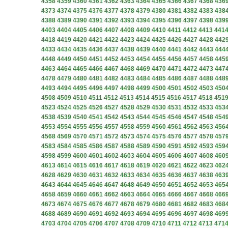
4358
4359
4360
4361
4362
4363
4364
4365
4366
4367
4368
436
4373
4374
4375
4376
4377
4378
4379
4380
4381
4382
4383
438
4388
4389
4390
4391
4392
4393
4394
4395
4396
4397
4398
439
4403
4404
4405
4406
4407
4408
4409
4410
4411
4412
4413
441
4418
4419
4420
4421
4422
4423
4424
4425
4426
4427
4428
442
4433
4434
4435
4436
4437
4438
4439
4440
4441
4442
4443
444
4448
4449
4450
4451
4452
4453
4454
4455
4456
4457
4458
445
4463
4464
4465
4466
4467
4468
4469
4470
4471
4472
4473
447
4478
4479
4480
4481
4482
4483
4484
4485
4486
4487
4488
448
4493
4494
4495
4496
4497
4498
4499
4500
4501
4502
4503
450
4508
4509
4510
4511
4512
4513
4514
4515
4516
4517
4518
451
4523
4524
4525
4526
4527
4528
4529
4530
4531
4532
4533
453
4538
4539
4540
4541
4542
4543
4544
4545
4546
4547
4548
454
4553
4554
4555
4556
4557
4558
4559
4560
4561
4562
4563
456
4568
4569
4570
4571
4572
4573
4574
4575
4576
4577
4578
457
4583
4584
4585
4586
4587
4588
4589
4590
4591
4592
4593
459
4598
4599
4600
4601
4602
4603
4604
4605
4606
4607
4608
460
4613
4614
4615
4616
4617
4618
4619
4620
4621
4622
4623
462
4628
4629
4630
4631
4632
4633
4634
4635
4636
4637
4638
463
4643
4644
4645
4646
4647
4648
4649
4650
4651
4652
4653
465
4658
4659
4660
4661
4662
4663
4664
4665
4666
4667
4668
466
4673
4674
4675
4676
4677
4678
4679
4680
4681
4682
4683
468
4688
4689
4690
4691
4692
4693
4694
4695
4696
4697
4698
469
4703
4704
4705
4706
4707
4708
4709
4710
4711
4712
4713
471