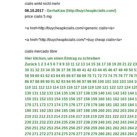
cialis wirkt nicht mehr
06.10.2017
-
GerhaKaw
(http://buycheapkcialis.com/)
price cialis 5 mg
<a href=http://buycheapkcialis.com/>generic cialis</a>
<a href="http://buycheapkcialis.com/">buy cheap cialis</a>
cialis mercado libre
Hier klicken, um einen Eintrag zu schreiben
Zurück
1
2
3
4
5
6
7
8
9
10
11
12
13
14
15
16
17
18
19
20
21
22
23
30
31
32
33
34
35
36
37
38
39
40
41
42
43
44
45
46
47
48
49
50
5
58
59
60
61
62
63
64
65
66
67
68
69
70
71
72
73
74
75
76
77
78
7
86
87
88
89
90
91
92
93
94
95
96
97
98
99
100
101
102
103
104
1
110
111
112
113
114
115
116
117
118
119
120
121
122
123
124
12
130
131
132
133
134
135
136
137
138
139
140
141
142
143
144
1
150
151
152
153
154
155
156
157
158
159
160
161
162
163
164
1
170
171
172
173
174
175
176
177
178
179
180
181
182
183
184
1
190
191
192
193
194
195
196
197
198
199
200
201
202
203
204
2
210
211
212
213
214
215
216
217
218
219
220
221
222
223
224
2
230
231
232
233
234
235
236
237
238
239
240
241
242
243
244
2
250
251
252
253
254
255
256
257
258
259
260
261
262
263
264
2
270
271
272
273
274
275
276
277
278
279
280
281
282
283
284
2