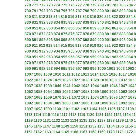
770
771
772
773
774
775
776
777
778
779
780
781
782
783
784
7
790
791
792
793
794
795
796
797
798
799
800
801
802
803
804
8
810
811
812
813
814
815
816
817
818
819
820
821
822
823
824
8
830
831
832
833
834
835
836
837
838
839
840
841
842
843
844
8
850
851
852
853
854
855
856
857
858
859
860
861
862
863
864
8
870
871
872
873
874
875
876
877
878
879
880
881
882
883
884
8
890
891
892
893
894
895
896
897
898
899
900
901
902
903
904
9
910
911
912
913
914
915
916
917
918
919
920
921
922
923
924
9
930
931
932
933
934
935
936
937
938
939
940
941
942
943
944
9
950
951
952
953
954
955
956
957
958
959
960
961
962
963
964
9
970
971
972
973
974
975
976
977
978
979
980
981
982
983
984
9
990
991
992
993
994
995
996
997
998
999
1000
1001
1002
1003
1007
1008
1009
1010
1011
1012
1013
1014
1015
1016
1017
101
1022
1023
1024
1025
1026
1027
1028
1029
1030
1031
1032
103
1037
1038
1039
1040
1041
1042
1043
1044
1045
1046
1047
104
1052
1053
1054
1055
1056
1057
1058
1059
1060
1061
1062
106
1067
1068
1069
1070
1071
1072
1073
1074
1075
1076
1077
107
1082
1083
1084
1085
1086
1087
1088
1089
1090
1091
1092
109
1097
1098
1099
1100
1101
1102
1103
1104
1105
1106
1107
1108
1113
1114
1115
1116
1117
1118
1119
1120
1121
1122
1123
1124
11
1129
1130
1131
1132
1133
1134
1135
1136
1137
1138
1139
1140
1
1145
1146
1147
1148
1149
1150
1151
1152
1153
1154
1155
1156
1
1161
1162
1163
1164
1165
1166
1167
1168
1169
1170
1171
1172
1