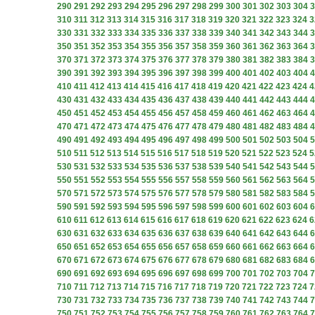
290
291
292
293
294
295
296
297
298
299
300
301
302
303
304
3
310
311
312
313
314
315
316
317
318
319
320
321
322
323
324
3
330
331
332
333
334
335
336
337
338
339
340
341
342
343
344
3
350
351
352
353
354
355
356
357
358
359
360
361
362
363
364
3
370
371
372
373
374
375
376
377
378
379
380
381
382
383
384
3
390
391
392
393
394
395
396
397
398
399
400
401
402
403
404
4
410
411
412
413
414
415
416
417
418
419
420
421
422
423
424
4
430
431
432
433
434
435
436
437
438
439
440
441
442
443
444
4
450
451
452
453
454
455
456
457
458
459
460
461
462
463
464
4
470
471
472
473
474
475
476
477
478
479
480
481
482
483
484
4
490
491
492
493
494
495
496
497
498
499
500
501
502
503
504
5
510
511
512
513
514
515
516
517
518
519
520
521
522
523
524
5
530
531
532
533
534
535
536
537
538
539
540
541
542
543
544
5
550
551
552
553
554
555
556
557
558
559
560
561
562
563
564
5
570
571
572
573
574
575
576
577
578
579
580
581
582
583
584
5
590
591
592
593
594
595
596
597
598
599
600
601
602
603
604
6
610
611
612
613
614
615
616
617
618
619
620
621
622
623
624
6
630
631
632
633
634
635
636
637
638
639
640
641
642
643
644
6
650
651
652
653
654
655
656
657
658
659
660
661
662
663
664
6
670
671
672
673
674
675
676
677
678
679
680
681
682
683
684
6
690
691
692
693
694
695
696
697
698
699
700
701
702
703
704
7
710
711
712
713
714
715
716
717
718
719
720
721
722
723
724
7
730
731
732
733
734
735
736
737
738
739
740
741
742
743
744
7
750
751
752
753
754
755
756
757
758
759
760
761
762
763
764
7