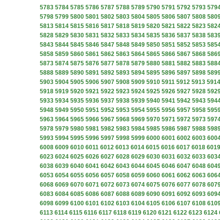
5783
5784
5785
5786
5787
5788
5789
5790
5791
5792
5793
579
5798
5799
5800
5801
5802
5803
5804
5805
5806
5807
5808
580
5813
5814
5815
5816
5817
5818
5819
5820
5821
5822
5823
582
5828
5829
5830
5831
5832
5833
5834
5835
5836
5837
5838
583
5843
5844
5845
5846
5847
5848
5849
5850
5851
5852
5853
585
5858
5859
5860
5861
5862
5863
5864
5865
5866
5867
5868
586
5873
5874
5875
5876
5877
5878
5879
5880
5881
5882
5883
588
5888
5889
5890
5891
5892
5893
5894
5895
5896
5897
5898
589
5903
5904
5905
5906
5907
5908
5909
5910
5911
5912
5913
591
5918
5919
5920
5921
5922
5923
5924
5925
5926
5927
5928
592
5933
5934
5935
5936
5937
5938
5939
5940
5941
5942
5943
594
5948
5949
5950
5951
5952
5953
5954
5955
5956
5957
5958
595
5963
5964
5965
5966
5967
5968
5969
5970
5971
5972
5973
597
5978
5979
5980
5981
5982
5983
5984
5985
5986
5987
5988
598
5993
5994
5995
5996
5997
5998
5999
6000
6001
6002
6003
600
6008
6009
6010
6011
6012
6013
6014
6015
6016
6017
6018
601
6023
6024
6025
6026
6027
6028
6029
6030
6031
6032
6033
603
6038
6039
6040
6041
6042
6043
6044
6045
6046
6047
6048
604
6053
6054
6055
6056
6057
6058
6059
6060
6061
6062
6063
606
6068
6069
6070
6071
6072
6073
6074
6075
6076
6077
6078
607
6083
6084
6085
6086
6087
6088
6089
6090
6091
6092
6093
609
6098
6099
6100
6101
6102
6103
6104
6105
6106
6107
6108
610
6113
6114
6115
6116
6117
6118
6119
6120
6121
6122
6123
6124