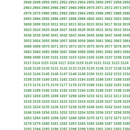
2948
2949
2950
2951
2952
2953
2954
2955
2956
2957
2958
295
2963
2964
2965
2966
2967
2968
2969
2970
2971
2972
2973
297
2978
2979
2980
2981
2982
2983
2984
2985
2986
2987
2988
298
2993
2994
2995
2996
2997
2998
2999
3000
3001
3002
3003
300
3008
3009
3010
3011
3012
3013
3014
3015
3016
3017
3018
301
3023
3024
3025
3026
3027
3028
3029
3030
3031
3032
3033
303
3038
3039
3040
3041
3042
3043
3044
3045
3046
3047
3048
304
3053
3054
3055
3056
3057
3058
3059
3060
3061
3062
3063
306
3068
3069
3070
3071
3072
3073
3074
3075
3076
3077
3078
307
3083
3084
3085
3086
3087
3088
3089
3090
3091
3092
3093
309
3098
3099
3100
3101
3102
3103
3104
3105
3106
3107
3108
310
3113
3114
3115
3116
3117
3118
3119
3120
3121
3122
3123
3124
3128
3129
3130
3131
3132
3133
3134
3135
3136
3137
3138
313
3143
3144
3145
3146
3147
3148
3149
3150
3151
3152
3153
315
3158
3159
3160
3161
3162
3163
3164
3165
3166
3167
3168
316
3173
3174
3175
3176
3177
3178
3179
3180
3181
3182
3183
318
3188
3189
3190
3191
3192
3193
3194
3195
3196
3197
3198
319
3203
3204
3205
3206
3207
3208
3209
3210
3211
3212
3213
321
3218
3219
3220
3221
3222
3223
3224
3225
3226
3227
3228
322
3233
3234
3235
3236
3237
3238
3239
3240
3241
3242
3243
324
3248
3249
3250
3251
3252
3253
3254
3255
3256
3257
3258
325
3263
3264
3265
3266
3267
3268
3269
3270
3271
3272
3273
327
3278
3279
3280
3281
3282
3283
3284
3285
3286
3287
3288
328
3293
3294
3295
3296
3297
3298
3299
3300
3301
3302
3303
330