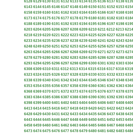
6128
6129
6130
6131
6132
6133
6134
6135
6136
6137
6138
613
6143
6144
6145
6146
6147
6148
6149
6150
6151
6152
6153
615
6158
6159
6160
6161
6162
6163
6164
6165
6166
6167
6168
616
6173
6174
6175
6176
6177
6178
6179
6180
6181
6182
6183
618
6188
6189
6190
6191
6192
6193
6194
6195
6196
6197
6198
619
6203
6204
6205
6206
6207
6208
6209
6210
6211
6212
6213
621
6218
6219
6220
6221
6222
6223
6224
6225
6226
6227
6228
622
6233
6234
6235
6236
6237
6238
6239
6240
6241
6242
6243
624
6248
6249
6250
6251
6252
6253
6254
6255
6256
6257
6258
625
6263
6264
6265
6266
6267
6268
6269
6270
6271
6272
6273
627
6278
6279
6280
6281
6282
6283
6284
6285
6286
6287
6288
628
6293
6294
6295
6296
6297
6298
6299
6300
6301
6302
6303
630
6308
6309
6310
6311
6312
6313
6314
6315
6316
6317
6318
631
6323
6324
6325
6326
6327
6328
6329
6330
6331
6332
6333
633
6338
6339
6340
6341
6342
6343
6344
6345
6346
6347
6348
634
6353
6354
6355
6356
6357
6358
6359
6360
6361
6362
6363
636
6368
6369
6370
6371
6372
6373
6374
6375
6376
6377
6378
637
6383
6384
6385
6386
6387
6388
6389
6390
6391
6392
6393
639
6398
6399
6400
6401
6402
6403
6404
6405
6406
6407
6408
640
6413
6414
6415
6416
6417
6418
6419
6420
6421
6422
6423
642
6428
6429
6430
6431
6432
6433
6434
6435
6436
6437
6438
643
6443
6444
6445
6446
6447
6448
6449
6450
6451
6452
6453
645
6458
6459
6460
6461
6462
6463
6464
6465
6466
6467
6468
646
6473
6474
6475
6476
6477
6478
6479
6480
6481
6482
6483
648