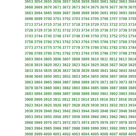
3653
3654
3655
3656
3657
3658
3659
3660
3661
3662
3663
366
3668
3669
3670
3671
3672
3673
3674
3675
3676
3677
3678
367
3683
3684
3685
3686
3687
3688
3689
3690
3691
3692
3693
369
3698
3699
3700
3701
3702
3703
3704
3705
3706
3707
3708
370
3713
3714
3715
3716
3717
3718
3719
3720
3721
3722
3723
372
3728
3729
3730
3731
3732
3733
3734
3735
3736
3737
3738
373
3743
3744
3745
3746
3747
3748
3749
3750
3751
3752
3753
375
3758
3759
3760
3761
3762
3763
3764
3765
3766
3767
3768
376
3773
3774
3775
3776
3777
3778
3779
3780
3781
3782
3783
378
3788
3789
3790
3791
3792
3793
3794
3795
3796
3797
3798
379
3803
3804
3805
3806
3807
3808
3809
3810
3811
3812
3813
381
3818
3819
3820
3821
3822
3823
3824
3825
3826
3827
3828
382
3833
3834
3835
3836
3837
3838
3839
3840
3841
3842
3843
384
3848
3849
3850
3851
3852
3853
3854
3855
3856
3857
3858
385
3863
3864
3865
3866
3867
3868
3869
3870
3871
3872
3873
387
3878
3879
3880
3881
3882
3883
3884
3885
3886
3887
3888
388
3893
3894
3895
3896
3897
3898
3899
3900
3901
3902
3903
390
3908
3909
3910
3911
3912
3913
3914
3915
3916
3917
3918
391
3923
3924
3925
3926
3927
3928
3929
3930
3931
3932
3933
393
3938
3939
3940
3941
3942
3943
3944
3945
3946
3947
3948
394
3953
3954
3955
3956
3957
3958
3959
3960
3961
3962
3963
396
3968
3969
3970
3971
3972
3973
3974
3975
3976
3977
3978
397
3983
3984
3985
3986
3987
3988
3989
3990
3991
3992
3993
399
3998
3999
4000
4001
4002
4003
4004
4005
4006
4007
4008
400