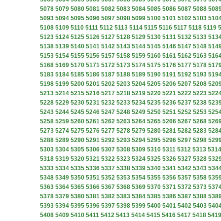
5078
5079
5080
5081
5082
5083
5084
5085
5086
5087
5088
508
5093
5094
5095
5096
5097
5098
5099
5100
5101
5102
5103
510
5108
5109
5110
5111
5112
5113
5114
5115
5116
5117
5118
5119
5123
5124
5125
5126
5127
5128
5129
5130
5131
5132
5133
513
5138
5139
5140
5141
5142
5143
5144
5145
5146
5147
5148
514
5153
5154
5155
5156
5157
5158
5159
5160
5161
5162
5163
516
5168
5169
5170
5171
5172
5173
5174
5175
5176
5177
5178
517
5183
5184
5185
5186
5187
5188
5189
5190
5191
5192
5193
519
5198
5199
5200
5201
5202
5203
5204
5205
5206
5207
5208
520
5213
5214
5215
5216
5217
5218
5219
5220
5221
5222
5223
522
5228
5229
5230
5231
5232
5233
5234
5235
5236
5237
5238
523
5243
5244
5245
5246
5247
5248
5249
5250
5251
5252
5253
525
5258
5259
5260
5261
5262
5263
5264
5265
5266
5267
5268
526
5273
5274
5275
5276
5277
5278
5279
5280
5281
5282
5283
528
5288
5289
5290
5291
5292
5293
5294
5295
5296
5297
5298
529
5303
5304
5305
5306
5307
5308
5309
5310
5311
5312
5313
531
5318
5319
5320
5321
5322
5323
5324
5325
5326
5327
5328
532
5333
5334
5335
5336
5337
5338
5339
5340
5341
5342
5343
534
5348
5349
5350
5351
5352
5353
5354
5355
5356
5357
5358
535
5363
5364
5365
5366
5367
5368
5369
5370
5371
5372
5373
537
5378
5379
5380
5381
5382
5383
5384
5385
5386
5387
5388
538
5393
5394
5395
5396
5397
5398
5399
5400
5401
5402
5403
540
5408
5409
5410
5411
5412
5413
5414
5415
5416
5417
5418
541