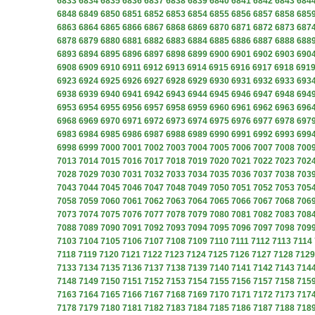
6833
6834
6835
6836
6837
6838
6839
6840
6841
6842
6843
684
6848
6849
6850
6851
6852
6853
6854
6855
6856
6857
6858
685
6863
6864
6865
6866
6867
6868
6869
6870
6871
6872
6873
687
6878
6879
6880
6881
6882
6883
6884
6885
6886
6887
6888
688
6893
6894
6895
6896
6897
6898
6899
6900
6901
6902
6903
690
6908
6909
6910
6911
6912
6913
6914
6915
6916
6917
6918
691
6923
6924
6925
6926
6927
6928
6929
6930
6931
6932
6933
693
6938
6939
6940
6941
6942
6943
6944
6945
6946
6947
6948
694
6953
6954
6955
6956
6957
6958
6959
6960
6961
6962
6963
696
6968
6969
6970
6971
6972
6973
6974
6975
6976
6977
6978
697
6983
6984
6985
6986
6987
6988
6989
6990
6991
6992
6993
699
6998
6999
7000
7001
7002
7003
7004
7005
7006
7007
7008
700
7013
7014
7015
7016
7017
7018
7019
7020
7021
7022
7023
702
7028
7029
7030
7031
7032
7033
7034
7035
7036
7037
7038
703
7043
7044
7045
7046
7047
7048
7049
7050
7051
7052
7053
705
7058
7059
7060
7061
7062
7063
7064
7065
7066
7067
7068
706
7073
7074
7075
7076
7077
7078
7079
7080
7081
7082
7083
708
7088
7089
7090
7091
7092
7093
7094
7095
7096
7097
7098
709
7103
7104
7105
7106
7107
7108
7109
7110
7111
7112
7113
7114
7118
7119
7120
7121
7122
7123
7124
7125
7126
7127
7128
7129
7133
7134
7135
7136
7137
7138
7139
7140
7141
7142
7143
714
7148
7149
7150
7151
7152
7153
7154
7155
7156
7157
7158
715
7163
7164
7165
7166
7167
7168
7169
7170
7171
7172
7173
717
7178
7179
7180
7181
7182
7183
7184
7185
7186
7187
7188
718