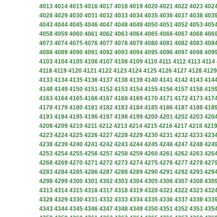
4013
4014
4015
4016
4017
4018
4019
4020
4021
4022
4023
402
4028
4029
4030
4031
4032
4033
4034
4035
4036
4037
4038
403
4043
4044
4045
4046
4047
4048
4049
4050
4051
4052
4053
405
4058
4059
4060
4061
4062
4063
4064
4065
4066
4067
4068
406
4073
4074
4075
4076
4077
4078
4079
4080
4081
4082
4083
408
4088
4089
4090
4091
4092
4093
4094
4095
4096
4097
4098
409
4103
4104
4105
4106
4107
4108
4109
4110
4111
4112
4113
4114
4118
4119
4120
4121
4122
4123
4124
4125
4126
4127
4128
4129
4133
4134
4135
4136
4137
4138
4139
4140
4141
4142
4143
414
4148
4149
4150
4151
4152
4153
4154
4155
4156
4157
4158
415
4163
4164
4165
4166
4167
4168
4169
4170
4171
4172
4173
417
4178
4179
4180
4181
4182
4183
4184
4185
4186
4187
4188
418
4193
4194
4195
4196
4197
4198
4199
4200
4201
4202
4203
420
4208
4209
4210
4211
4212
4213
4214
4215
4216
4217
4218
421
4223
4224
4225
4226
4227
4228
4229
4230
4231
4232
4233
423
4238
4239
4240
4241
4242
4243
4244
4245
4246
4247
4248
424
4253
4254
4255
4256
4257
4258
4259
4260
4261
4262
4263
426
4268
4269
4270
4271
4272
4273
4274
4275
4276
4277
4278
427
4283
4284
4285
4286
4287
4288
4289
4290
4291
4292
4293
429
4298
4299
4300
4301
4302
4303
4304
4305
4306
4307
4308
430
4313
4314
4315
4316
4317
4318
4319
4320
4321
4322
4323
432
4328
4329
4330
4331
4332
4333
4334
4335
4336
4337
4338
433
4343
4344
4345
4346
4347
4348
4349
4350
4351
4352
4353
435