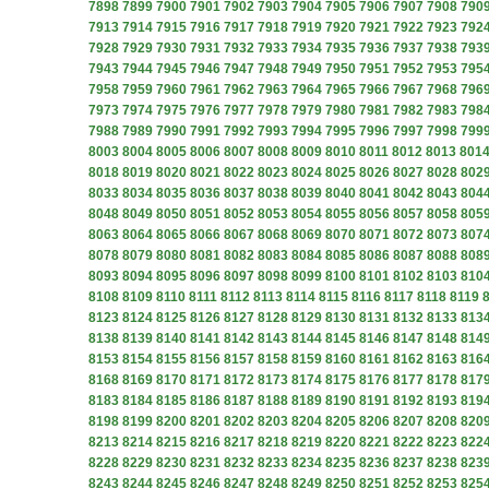
7898
7899
7900
7901
7902
7903
7904
7905
7906
7907
7908
790
7913
7914
7915
7916
7917
7918
7919
7920
7921
7922
7923
792
7928
7929
7930
7931
7932
7933
7934
7935
7936
7937
7938
793
7943
7944
7945
7946
7947
7948
7949
7950
7951
7952
7953
795
7958
7959
7960
7961
7962
7963
7964
7965
7966
7967
7968
796
7973
7974
7975
7976
7977
7978
7979
7980
7981
7982
7983
798
7988
7989
7990
7991
7992
7993
7994
7995
7996
7997
7998
799
8003
8004
8005
8006
8007
8008
8009
8010
8011
8012
8013
801
8018
8019
8020
8021
8022
8023
8024
8025
8026
8027
8028
802
8033
8034
8035
8036
8037
8038
8039
8040
8041
8042
8043
804
8048
8049
8050
8051
8052
8053
8054
8055
8056
8057
8058
805
8063
8064
8065
8066
8067
8068
8069
8070
8071
8072
8073
807
8078
8079
8080
8081
8082
8083
8084
8085
8086
8087
8088
808
8093
8094
8095
8096
8097
8098
8099
8100
8101
8102
8103
810
8108
8109
8110
8111
8112
8113
8114
8115
8116
8117
8118
8119
8123
8124
8125
8126
8127
8128
8129
8130
8131
8132
8133
813
8138
8139
8140
8141
8142
8143
8144
8145
8146
8147
8148
814
8153
8154
8155
8156
8157
8158
8159
8160
8161
8162
8163
816
8168
8169
8170
8171
8172
8173
8174
8175
8176
8177
8178
817
8183
8184
8185
8186
8187
8188
8189
8190
8191
8192
8193
819
8198
8199
8200
8201
8202
8203
8204
8205
8206
8207
8208
820
8213
8214
8215
8216
8217
8218
8219
8220
8221
8222
8223
822
8228
8229
8230
8231
8232
8233
8234
8235
8236
8237
8238
823
8243
8244
8245
8246
8247
8248
8249
8250
8251
8252
8253
825