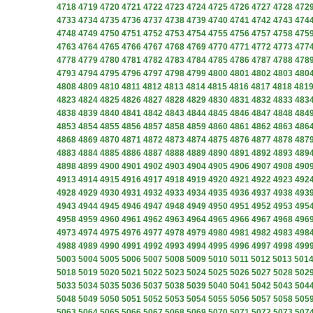
4718
4719
4720
4721
4722
4723
4724
4725
4726
4727
4728
472
4733
4734
4735
4736
4737
4738
4739
4740
4741
4742
4743
474
4748
4749
4750
4751
4752
4753
4754
4755
4756
4757
4758
475
4763
4764
4765
4766
4767
4768
4769
4770
4771
4772
4773
477
4778
4779
4780
4781
4782
4783
4784
4785
4786
4787
4788
478
4793
4794
4795
4796
4797
4798
4799
4800
4801
4802
4803
480
4808
4809
4810
4811
4812
4813
4814
4815
4816
4817
4818
481
4823
4824
4825
4826
4827
4828
4829
4830
4831
4832
4833
483
4838
4839
4840
4841
4842
4843
4844
4845
4846
4847
4848
484
4853
4854
4855
4856
4857
4858
4859
4860
4861
4862
4863
486
4868
4869
4870
4871
4872
4873
4874
4875
4876
4877
4878
487
4883
4884
4885
4886
4887
4888
4889
4890
4891
4892
4893
489
4898
4899
4900
4901
4902
4903
4904
4905
4906
4907
4908
490
4913
4914
4915
4916
4917
4918
4919
4920
4921
4922
4923
492
4928
4929
4930
4931
4932
4933
4934
4935
4936
4937
4938
493
4943
4944
4945
4946
4947
4948
4949
4950
4951
4952
4953
495
4958
4959
4960
4961
4962
4963
4964
4965
4966
4967
4968
496
4973
4974
4975
4976
4977
4978
4979
4980
4981
4982
4983
498
4988
4989
4990
4991
4992
4993
4994
4995
4996
4997
4998
499
5003
5004
5005
5006
5007
5008
5009
5010
5011
5012
5013
501
5018
5019
5020
5021
5022
5023
5024
5025
5026
5027
5028
502
5033
5034
5035
5036
5037
5038
5039
5040
5041
5042
5043
504
5048
5049
5050
5051
5052
5053
5054
5055
5056
5057
5058
505
5063
5064
5065
5066
5067
5068
5069
5070
5071
5072
5073
507