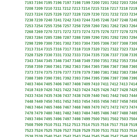
7193
7194
7195
7196
7197
7198
7199
7200
7201
7202
7203
720
7208
7209
7210
7211
7212
7213
7214
7215
7216
7217
7218
721
7223
7224
7225
7226
7227
7228
7229
7230
7231
7232
7233
723
7238
7239
7240
7241
7242
7243
7244
7245
7246
7247
7248
724
7253
7254
7255
7256
7257
7258
7259
7260
7261
7262
7263
726
7268
7269
7270
7271
7272
7273
7274
7275
7276
7277
7278
727
7283
7284
7285
7286
7287
7288
7289
7290
7291
7292
7293
729
7298
7299
7300
7301
7302
7303
7304
7305
7306
7307
7308
730
7313
7314
7315
7316
7317
7318
7319
7320
7321
7322
7323
732
7328
7329
7330
7331
7332
7333
7334
7335
7336
7337
7338
733
7343
7344
7345
7346
7347
7348
7349
7350
7351
7352
7353
735
7358
7359
7360
7361
7362
7363
7364
7365
7366
7367
7368
736
7373
7374
7375
7376
7377
7378
7379
7380
7381
7382
7383
738
7388
7389
7390
7391
7392
7393
7394
7395
7396
7397
7398
739
7403
7404
7405
7406
7407
7408
7409
7410
7411
7412
7413
741
7418
7419
7420
7421
7422
7423
7424
7425
7426
7427
7428
742
7433
7434
7435
7436
7437
7438
7439
7440
7441
7442
7443
744
7448
7449
7450
7451
7452
7453
7454
7455
7456
7457
7458
745
7463
7464
7465
7466
7467
7468
7469
7470
7471
7472
7473
747
7478
7479
7480
7481
7482
7483
7484
7485
7486
7487
7488
748
7493
7494
7495
7496
7497
7498
7499
7500
7501
7502
7503
750
7508
7509
7510
7511
7512
7513
7514
7515
7516
7517
7518
751
7523
7524
7525
7526
7527
7528
7529
7530
7531
7532
7533
753
7538
7539
7540
7541
7542
7543
7544
7545
7546
7547
7548
754