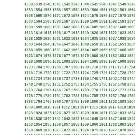
1538
1539
1540
1541
1542
1543
1544
1545
1546
1547
1548
154
1553
1554
1555
1556
1557
1558
1559
1560
1561
1562
1563
156
1568
1569
1570
1571
1572
1573
1574
1575
1576
1577
1578
157
1583
1584
1585
1586
1587
1588
1589
1590
1591
1592
1593
159
1598
1599
1600
1601
1602
1603
1604
1605
1606
1607
1608
160
1613
1614
1615
1616
1617
1618
1619
1620
1621
1622
1623
162
1628
1629
1630
1631
1632
1633
1634
1635
1636
1637
1638
163
1643
1644
1645
1646
1647
1648
1649
1650
1651
1652
1653
165
1658
1659
1660
1661
1662
1663
1664
1665
1666
1667
1668
166
1673
1674
1675
1676
1677
1678
1679
1680
1681
1682
1683
168
1688
1689
1690
1691
1692
1693
1694
1695
1696
1697
1698
169
1703
1704
1705
1706
1707
1708
1709
1710
1711
1712
1713
171
1718
1719
1720
1721
1722
1723
1724
1725
1726
1727
1728
172
1733
1734
1735
1736
1737
1738
1739
1740
1741
1742
1743
174
1748
1749
1750
1751
1752
1753
1754
1755
1756
1757
1758
175
1763
1764
1765
1766
1767
1768
1769
1770
1771
1772
1773
177
1778
1779
1780
1781
1782
1783
1784
1785
1786
1787
1788
178
1793
1794
1795
1796
1797
1798
1799
1800
1801
1802
1803
180
1808
1809
1810
1811
1812
1813
1814
1815
1816
1817
1818
181
1823
1824
1825
1826
1827
1828
1829
1830
1831
1832
1833
183
1838
1839
1840
1841
1842
1843
1844
1845
1846
1847
1848
184
1853
1854
1855
1856
1857
1858
1859
1860
1861
1862
1863
186
1868
1869
1870
1871
1872
1873
1874
1875
1876
1877
1878
187