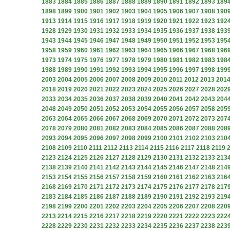
1883
1884
1885
1886
1887
1888
1889
1890
1891
1892
1893
189
1898
1899
1900
1901
1902
1903
1904
1905
1906
1907
1908
190
1913
1914
1915
1916
1917
1918
1919
1920
1921
1922
1923
192
1928
1929
1930
1931
1932
1933
1934
1935
1936
1937
1938
193
1943
1944
1945
1946
1947
1948
1949
1950
1951
1952
1953
195
1958
1959
1960
1961
1962
1963
1964
1965
1966
1967
1968
196
1973
1974
1975
1976
1977
1978
1979
1980
1981
1982
1983
198
1988
1989
1990
1991
1992
1993
1994
1995
1996
1997
1998
199
2003
2004
2005
2006
2007
2008
2009
2010
2011
2012
2013
201
2018
2019
2020
2021
2022
2023
2024
2025
2026
2027
2028
202
2033
2034
2035
2036
2037
2038
2039
2040
2041
2042
2043
204
2048
2049
2050
2051
2052
2053
2054
2055
2056
2057
2058
205
2063
2064
2065
2066
2067
2068
2069
2070
2071
2072
2073
207
2078
2079
2080
2081
2082
2083
2084
2085
2086
2087
2088
208
2093
2094
2095
2096
2097
2098
2099
2100
2101
2102
2103
210
2108
2109
2110
2111
2112
2113
2114
2115
2116
2117
2118
2119
2123
2124
2125
2126
2127
2128
2129
2130
2131
2132
2133
213
2138
2139
2140
2141
2142
2143
2144
2145
2146
2147
2148
214
2153
2154
2155
2156
2157
2158
2159
2160
2161
2162
2163
216
2168
2169
2170
2171
2172
2173
2174
2175
2176
2177
2178
217
2183
2184
2185
2186
2187
2188
2189
2190
2191
2192
2193
219
2198
2199
2200
2201
2202
2203
2204
2205
2206
2207
2208
220
2213
2214
2215
2216
2217
2218
2219
2220
2221
2222
2223
222
2228
2229
2230
2231
2232
2233
2234
2235
2236
2237
2238
223