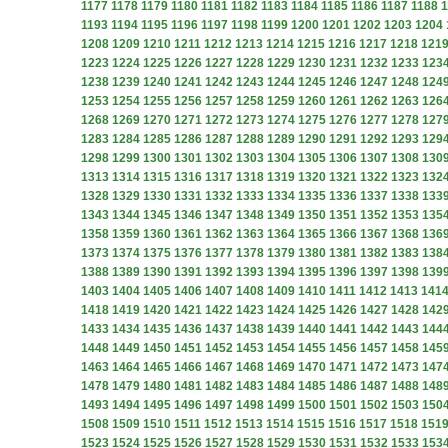
1177
1178
1179
1180
1181
1182
1183
1184
1185
1186
1187
1188
1
1193
1194
1195
1196
1197
1198
1199
1200
1201
1202
1203
1204
1208
1209
1210
1211
1212
1213
1214
1215
1216
1217
1218
121
1223
1224
1225
1226
1227
1228
1229
1230
1231
1232
1233
123
1238
1239
1240
1241
1242
1243
1244
1245
1246
1247
1248
124
1253
1254
1255
1256
1257
1258
1259
1260
1261
1262
1263
126
1268
1269
1270
1271
1272
1273
1274
1275
1276
1277
1278
127
1283
1284
1285
1286
1287
1288
1289
1290
1291
1292
1293
129
1298
1299
1300
1301
1302
1303
1304
1305
1306
1307
1308
130
1313
1314
1315
1316
1317
1318
1319
1320
1321
1322
1323
132
1328
1329
1330
1331
1332
1333
1334
1335
1336
1337
1338
133
1343
1344
1345
1346
1347
1348
1349
1350
1351
1352
1353
135
1358
1359
1360
1361
1362
1363
1364
1365
1366
1367
1368
136
1373
1374
1375
1376
1377
1378
1379
1380
1381
1382
1383
138
1388
1389
1390
1391
1392
1393
1394
1395
1396
1397
1398
139
1403
1404
1405
1406
1407
1408
1409
1410
1411
1412
1413
141
1418
1419
1420
1421
1422
1423
1424
1425
1426
1427
1428
142
1433
1434
1435
1436
1437
1438
1439
1440
1441
1442
1443
144
1448
1449
1450
1451
1452
1453
1454
1455
1456
1457
1458
145
1463
1464
1465
1466
1467
1468
1469
1470
1471
1472
1473
147
1478
1479
1480
1481
1482
1483
1484
1485
1486
1487
1488
148
1493
1494
1495
1496
1497
1498
1499
1500
1501
1502
1503
150
1508
1509
1510
1511
1512
1513
1514
1515
1516
1517
1518
151
1523
1524
1525
1526
1527
1528
1529
1530
1531
1532
1533
153