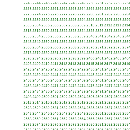
2243
2244
2245
2246
2247
2248
2249
2250
2251
2252
2253
225
2258
2259
2260
2261
2262
2263
2264
2265
2266
2267
2268
226
2273
2274
2275
2276
2277
2278
2279
2280
2281
2282
2283
228
2288
2289
2290
2291
2292
2293
2294
2295
2296
2297
2298
229
2303
2304
2305
2306
2307
2308
2309
2310
2311
2312
2313
231
2318
2319
2320
2321
2322
2323
2324
2325
2326
2327
2328
232
2333
2334
2335
2336
2337
2338
2339
2340
2341
2342
2343
234
2348
2349
2350
2351
2352
2353
2354
2355
2356
2357
2358
235
2363
2364
2365
2366
2367
2368
2369
2370
2371
2372
2373
237
2378
2379
2380
2381
2382
2383
2384
2385
2386
2387
2388
238
2393
2394
2395
2396
2397
2398
2399
2400
2401
2402
2403
240
2408
2409
2410
2411
2412
2413
2414
2415
2416
2417
2418
241
2423
2424
2425
2426
2427
2428
2429
2430
2431
2432
2433
243
2438
2439
2440
2441
2442
2443
2444
2445
2446
2447
2448
244
2453
2454
2455
2456
2457
2458
2459
2460
2461
2462
2463
246
2468
2469
2470
2471
2472
2473
2474
2475
2476
2477
2478
247
2483
2484
2485
2486
2487
2488
2489
2490
2491
2492
2493
249
2498
2499
2500
2501
2502
2503
2504
2505
2506
2507
2508
250
2513
2514
2515
2516
2517
2518
2519
2520
2521
2522
2523
252
2528
2529
2530
2531
2532
2533
2534
2535
2536
2537
2538
253
2543
2544
2545
2546
2547
2548
2549
2550
2551
2552
2553
255
2558
2559
2560
2561
2562
2563
2564
2565
2566
2567
2568
256
2573
2574
2575
2576
2577
2578
2579
2580
2581
2582
2583
258