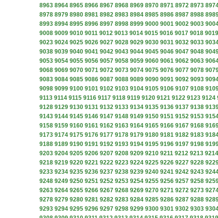
8963
8964
8965
8966
8967
8968
8969
8970
8971
8972
8973
897
8978
8979
8980
8981
8982
8983
8984
8985
8986
8987
8988
898
8993
8994
8995
8996
8997
8998
8999
9000
9001
9002
9003
900
9008
9009
9010
9011
9012
9013
9014
9015
9016
9017
9018
901
9023
9024
9025
9026
9027
9028
9029
9030
9031
9032
9033
903
9038
9039
9040
9041
9042
9043
9044
9045
9046
9047
9048
904
9053
9054
9055
9056
9057
9058
9059
9060
9061
9062
9063
906
9068
9069
9070
9071
9072
9073
9074
9075
9076
9077
9078
907
9083
9084
9085
9086
9087
9088
9089
9090
9091
9092
9093
909
9098
9099
9100
9101
9102
9103
9104
9105
9106
9107
9108
910
9113
9114
9115
9116
9117
9118
9119
9120
9121
9122
9123
9124
9128
9129
9130
9131
9132
9133
9134
9135
9136
9137
9138
913
9143
9144
9145
9146
9147
9148
9149
9150
9151
9152
9153
915
9158
9159
9160
9161
9162
9163
9164
9165
9166
9167
9168
916
9173
9174
9175
9176
9177
9178
9179
9180
9181
9182
9183
918
9188
9189
9190
9191
9192
9193
9194
9195
9196
9197
9198
919
9203
9204
9205
9206
9207
9208
9209
9210
9211
9212
9213
921
9218
9219
9220
9221
9222
9223
9224
9225
9226
9227
9228
922
9233
9234
9235
9236
9237
9238
9239
9240
9241
9242
9243
924
9248
9249
9250
9251
9252
9253
9254
9255
9256
9257
9258
925
9263
9264
9265
9266
9267
9268
9269
9270
9271
9272
9273
927
9278
9279
9280
9281
9282
9283
9284
9285
9286
9287
9288
928
9293
9294
9295
9296
9297
9298
9299
9300
9301
9302
9303
930