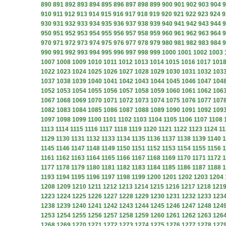
890
891
892
893
894
895
896
897
898
899
900
901
902
903
904
9
910
911
912
913
914
915
916
917
918
919
920
921
922
923
924
9
930
931
932
933
934
935
936
937
938
939
940
941
942
943
944
9
950
951
952
953
954
955
956
957
958
959
960
961
962
963
964
9
970
971
972
973
974
975
976
977
978
979
980
981
982
983
984
9
990
991
992
993
994
995
996
997
998
999
1000
1001
1002
1003
1007
1008
1009
1010
1011
1012
1013
1014
1015
1016
1017
101
1022
1023
1024
1025
1026
1027
1028
1029
1030
1031
1032
103
1037
1038
1039
1040
1041
1042
1043
1044
1045
1046
1047
104
1052
1053
1054
1055
1056
1057
1058
1059
1060
1061
1062
106
1067
1068
1069
1070
1071
1072
1073
1074
1075
1076
1077
107
1082
1083
1084
1085
1086
1087
1088
1089
1090
1091
1092
109
1097
1098
1099
1100
1101
1102
1103
1104
1105
1106
1107
1108
1113
1114
1115
1116
1117
1118
1119
1120
1121
1122
1123
1124
11
1129
1130
1131
1132
1133
1134
1135
1136
1137
1138
1139
1140
1
1145
1146
1147
1148
1149
1150
1151
1152
1153
1154
1155
1156
1
1161
1162
1163
1164
1165
1166
1167
1168
1169
1170
1171
1172
1
1177
1178
1179
1180
1181
1182
1183
1184
1185
1186
1187
1188
1
1193
1194
1195
1196
1197
1198
1199
1200
1201
1202
1203
1204
1208
1209
1210
1211
1212
1213
1214
1215
1216
1217
1218
121
1223
1224
1225
1226
1227
1228
1229
1230
1231
1232
1233
123
1238
1239
1240
1241
1242
1243
1244
1245
1246
1247
1248
124
1253
1254
1255
1256
1257
1258
1259
1260
1261
1262
1263
126
1268
1269
1270
1271
1272
1273
1274
1275
1276
1277
1278
127