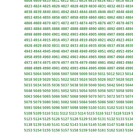
4808
4809
4810
4811
4812
4813
4814
4815
4816
4817
4818
481
4823
4824
4825
4826
4827
4828
4829
4830
4831
4832
4833
483
4838
4839
4840
4841
4842
4843
4844
4845
4846
4847
4848
484
4853
4854
4855
4856
4857
4858
4859
4860
4861
4862
4863
486
4868
4869
4870
4871
4872
4873
4874
4875
4876
4877
4878
487
4883
4884
4885
4886
4887
4888
4889
4890
4891
4892
4893
489
4898
4899
4900
4901
4902
4903
4904
4905
4906
4907
4908
490
4913
4914
4915
4916
4917
4918
4919
4920
4921
4922
4923
492
4928
4929
4930
4931
4932
4933
4934
4935
4936
4937
4938
493
4943
4944
4945
4946
4947
4948
4949
4950
4951
4952
4953
495
4958
4959
4960
4961
4962
4963
4964
4965
4966
4967
4968
496
4973
4974
4975
4976
4977
4978
4979
4980
4981
4982
4983
498
4988
4989
4990
4991
4992
4993
4994
4995
4996
4997
4998
499
5003
5004
5005
5006
5007
5008
5009
5010
5011
5012
5013
501
5018
5019
5020
5021
5022
5023
5024
5025
5026
5027
5028
502
5033
5034
5035
5036
5037
5038
5039
5040
5041
5042
5043
504
5048
5049
5050
5051
5052
5053
5054
5055
5056
5057
5058
505
5063
5064
5065
5066
5067
5068
5069
5070
5071
5072
5073
507
5078
5079
5080
5081
5082
5083
5084
5085
5086
5087
5088
508
5093
5094
5095
5096
5097
5098
5099
5100
5101
5102
5103
510
5108
5109
5110
5111
5112
5113
5114
5115
5116
5117
5118
5119
5123
5124
5125
5126
5127
5128
5129
5130
5131
5132
5133
513
5138
5139
5140
5141
5142
5143
5144
5145
5146
5147
5148
514
5153
5154
5155
5156
5157
5158
5159
5160
5161
5162
5163
516