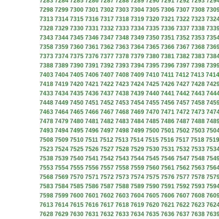
7283
7284
7285
7286
7287
7288
7289
7290
7291
7292
7293
729
7298
7299
7300
7301
7302
7303
7304
7305
7306
7307
7308
730
7313
7314
7315
7316
7317
7318
7319
7320
7321
7322
7323
732
7328
7329
7330
7331
7332
7333
7334
7335
7336
7337
7338
733
7343
7344
7345
7346
7347
7348
7349
7350
7351
7352
7353
735
7358
7359
7360
7361
7362
7363
7364
7365
7366
7367
7368
736
7373
7374
7375
7376
7377
7378
7379
7380
7381
7382
7383
738
7388
7389
7390
7391
7392
7393
7394
7395
7396
7397
7398
739
7403
7404
7405
7406
7407
7408
7409
7410
7411
7412
7413
741
7418
7419
7420
7421
7422
7423
7424
7425
7426
7427
7428
742
7433
7434
7435
7436
7437
7438
7439
7440
7441
7442
7443
744
7448
7449
7450
7451
7452
7453
7454
7455
7456
7457
7458
745
7463
7464
7465
7466
7467
7468
7469
7470
7471
7472
7473
747
7478
7479
7480
7481
7482
7483
7484
7485
7486
7487
7488
748
7493
7494
7495
7496
7497
7498
7499
7500
7501
7502
7503
750
7508
7509
7510
7511
7512
7513
7514
7515
7516
7517
7518
751
7523
7524
7525
7526
7527
7528
7529
7530
7531
7532
7533
753
7538
7539
7540
7541
7542
7543
7544
7545
7546
7547
7548
754
7553
7554
7555
7556
7557
7558
7559
7560
7561
7562
7563
756
7568
7569
7570
7571
7572
7573
7574
7575
7576
7577
7578
757
7583
7584
7585
7586
7587
7588
7589
7590
7591
7592
7593
759
7598
7599
7600
7601
7602
7603
7604
7605
7606
7607
7608
760
7613
7614
7615
7616
7617
7618
7619
7620
7621
7622
7623
762
7628
7629
7630
7631
7632
7633
7634
7635
7636
7637
7638
763