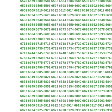
6578
6579
6580
6581
6582
6583
6584
6585
6586
6587
6588
658
6593
6594
6595
6596
6597
6598
6599
6600
6601
6602
6603
660
6608
6609
6610
6611
6612
6613
6614
6615
6616
6617
6618
661
6623
6624
6625
6626
6627
6628
6629
6630
6631
6632
6633
663
6638
6639
6640
6641
6642
6643
6644
6645
6646
6647
6648
664
6653
6654
6655
6656
6657
6658
6659
6660
6661
6662
6663
666
6668
6669
6670
6671
6672
6673
6674
6675
6676
6677
6678
667
6683
6684
6685
6686
6687
6688
6689
6690
6691
6692
6693
669
6698
6699
6700
6701
6702
6703
6704
6705
6706
6707
6708
670
6713
6714
6715
6716
6717
6718
6719
6720
6721
6722
6723
672
6728
6729
6730
6731
6732
6733
6734
6735
6736
6737
6738
673
6743
6744
6745
6746
6747
6748
6749
6750
6751
6752
6753
675
6758
6759
6760
6761
6762
6763
6764
6765
6766
6767
6768
676
6773
6774
6775
6776
6777
6778
6779
6780
6781
6782
6783
678
6788
6789
6790
6791
6792
6793
6794
6795
6796
6797
6798
679
6803
6804
6805
6806
6807
6808
6809
6810
6811
6812
6813
681
6818
6819
6820
6821
6822
6823
6824
6825
6826
6827
6828
682
6833
6834
6835
6836
6837
6838
6839
6840
6841
6842
6843
684
6848
6849
6850
6851
6852
6853
6854
6855
6856
6857
6858
685
6863
6864
6865
6866
6867
6868
6869
6870
6871
6872
6873
687
6878
6879
6880
6881
6882
6883
6884
6885
6886
6887
6888
688
6893
6894
6895
6896
6897
6898
6899
6900
6901
6902
6903
690
6908
6909
6910
6911
6912
6913
6914
6915
6916
6917
6918
691
6923
6924
6925
6926
6927
6928
6929
6930
6931
6932
6933
693