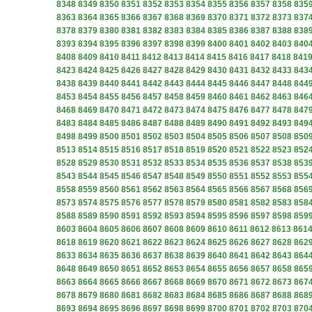
8348
8349
8350
8351
8352
8353
8354
8355
8356
8357
8358
835
8363
8364
8365
8366
8367
8368
8369
8370
8371
8372
8373
837
8378
8379
8380
8381
8382
8383
8384
8385
8386
8387
8388
838
8393
8394
8395
8396
8397
8398
8399
8400
8401
8402
8403
840
8408
8409
8410
8411
8412
8413
8414
8415
8416
8417
8418
841
8423
8424
8425
8426
8427
8428
8429
8430
8431
8432
8433
843
8438
8439
8440
8441
8442
8443
8444
8445
8446
8447
8448
844
8453
8454
8455
8456
8457
8458
8459
8460
8461
8462
8463
846
8468
8469
8470
8471
8472
8473
8474
8475
8476
8477
8478
847
8483
8484
8485
8486
8487
8488
8489
8490
8491
8492
8493
849
8498
8499
8500
8501
8502
8503
8504
8505
8506
8507
8508
850
8513
8514
8515
8516
8517
8518
8519
8520
8521
8522
8523
852
8528
8529
8530
8531
8532
8533
8534
8535
8536
8537
8538
853
8543
8544
8545
8546
8547
8548
8549
8550
8551
8552
8553
855
8558
8559
8560
8561
8562
8563
8564
8565
8566
8567
8568
856
8573
8574
8575
8576
8577
8578
8579
8580
8581
8582
8583
858
8588
8589
8590
8591
8592
8593
8594
8595
8596
8597
8598
859
8603
8604
8605
8606
8607
8608
8609
8610
8611
8612
8613
861
8618
8619
8620
8621
8622
8623
8624
8625
8626
8627
8628
862
8633
8634
8635
8636
8637
8638
8639
8640
8641
8642
8643
864
8648
8649
8650
8651
8652
8653
8654
8655
8656
8657
8658
865
8663
8664
8665
8666
8667
8668
8669
8670
8671
8672
8673
867
8678
8679
8680
8681
8682
8683
8684
8685
8686
8687
8688
868
8693
8694
8695
8696
8697
8698
8699
8700
8701
8702
8703
870