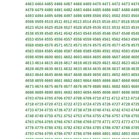
4463
4464
4465
4466
4467
4468
4469
4470
4471
4472
4473
447
4478
4479
4480
4481
4482
4483
4484
4485
4486
4487
4488
448
4493
4494
4495
4496
4497
4498
4499
4500
4501
4502
4503
450
4508
4509
4510
4511
4512
4513
4514
4515
4516
4517
4518
451
4523
4524
4525
4526
4527
4528
4529
4530
4531
4532
4533
453
4538
4539
4540
4541
4542
4543
4544
4545
4546
4547
4548
454
4553
4554
4555
4556
4557
4558
4559
4560
4561
4562
4563
456
4568
4569
4570
4571
4572
4573
4574
4575
4576
4577
4578
457
4583
4584
4585
4586
4587
4588
4589
4590
4591
4592
4593
459
4598
4599
4600
4601
4602
4603
4604
4605
4606
4607
4608
460
4613
4614
4615
4616
4617
4618
4619
4620
4621
4622
4623
462
4628
4629
4630
4631
4632
4633
4634
4635
4636
4637
4638
463
4643
4644
4645
4646
4647
4648
4649
4650
4651
4652
4653
465
4658
4659
4660
4661
4662
4663
4664
4665
4666
4667
4668
466
4673
4674
4675
4676
4677
4678
4679
4680
4681
4682
4683
468
4688
4689
4690
4691
4692
4693
4694
4695
4696
4697
4698
469
4703
4704
4705
4706
4707
4708
4709
4710
4711
4712
4713
471
4718
4719
4720
4721
4722
4723
4724
4725
4726
4727
4728
472
4733
4734
4735
4736
4737
4738
4739
4740
4741
4742
4743
474
4748
4749
4750
4751
4752
4753
4754
4755
4756
4757
4758
475
4763
4764
4765
4766
4767
4768
4769
4770
4771
4772
4773
477
4778
4779
4780
4781
4782
4783
4784
4785
4786
4787
4788
478
4793
4794
4795
4796
4797
4798
4799
4800
4801
4802
4803
480