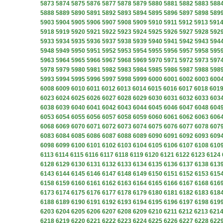
5873
5874
5875
5876
5877
5878
5879
5880
5881
5882
5883
588
5888
5889
5890
5891
5892
5893
5894
5895
5896
5897
5898
589
5903
5904
5905
5906
5907
5908
5909
5910
5911
5912
5913
591
5918
5919
5920
5921
5922
5923
5924
5925
5926
5927
5928
592
5933
5934
5935
5936
5937
5938
5939
5940
5941
5942
5943
594
5948
5949
5950
5951
5952
5953
5954
5955
5956
5957
5958
595
5963
5964
5965
5966
5967
5968
5969
5970
5971
5972
5973
597
5978
5979
5980
5981
5982
5983
5984
5985
5986
5987
5988
598
5993
5994
5995
5996
5997
5998
5999
6000
6001
6002
6003
600
6008
6009
6010
6011
6012
6013
6014
6015
6016
6017
6018
601
6023
6024
6025
6026
6027
6028
6029
6030
6031
6032
6033
603
6038
6039
6040
6041
6042
6043
6044
6045
6046
6047
6048
604
6053
6054
6055
6056
6057
6058
6059
6060
6061
6062
6063
606
6068
6069
6070
6071
6072
6073
6074
6075
6076
6077
6078
607
6083
6084
6085
6086
6087
6088
6089
6090
6091
6092
6093
609
6098
6099
6100
6101
6102
6103
6104
6105
6106
6107
6108
610
6113
6114
6115
6116
6117
6118
6119
6120
6121
6122
6123
6124
6128
6129
6130
6131
6132
6133
6134
6135
6136
6137
6138
613
6143
6144
6145
6146
6147
6148
6149
6150
6151
6152
6153
615
6158
6159
6160
6161
6162
6163
6164
6165
6166
6167
6168
616
6173
6174
6175
6176
6177
6178
6179
6180
6181
6182
6183
618
6188
6189
6190
6191
6192
6193
6194
6195
6196
6197
6198
619
6203
6204
6205
6206
6207
6208
6209
6210
6211
6212
6213
621
6218
6219
6220
6221
6222
6223
6224
6225
6226
6227
6228
622