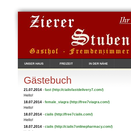
UNSER HAUS
FREIZEIT
IN DER NÄHE
Gästebuch
21.07.2014
-
fast
(http://cialisfastdelivery7.com/)
Hello!
18.07.2014
-
female_viagra
(http://free7viagra.com/)
Hello!
18.07.2014
-
cialis
(http://free7cialis.com/)
Hello!
18.07.2014
-
cialis
(http://cialis7onlinepharmacy.com/)