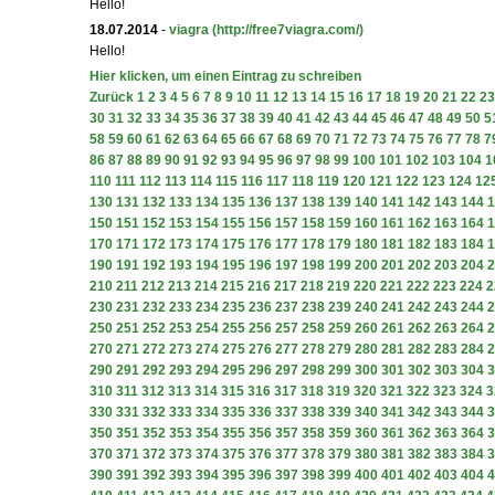
Hello!
18.07.2014
-
viagra
(http://free7viagra.com/)
Hello!
Hier klicken, um einen Eintrag zu schreiben
Zurück
1
2
3
4
5
6
7
8
9
10
11
12
13
14
15
16
17
18
19
20
21
22
23
30
31
32
33
34
35
36
37
38
39
40
41
42
43
44
45
46
47
48
49
50
5
58
59
60
61
62
63
64
65
66
67
68
69
70
71
72
73
74
75
76
77
78
7
86
87
88
89
90
91
92
93
94
95
96
97
98
99
100
101
102
103
104
1
110
111
112
113
114
115
116
117
118
119
120
121
122
123
124
12
130
131
132
133
134
135
136
137
138
139
140
141
142
143
144
1
150
151
152
153
154
155
156
157
158
159
160
161
162
163
164
1
170
171
172
173
174
175
176
177
178
179
180
181
182
183
184
1
190
191
192
193
194
195
196
197
198
199
200
201
202
203
204
2
210
211
212
213
214
215
216
217
218
219
220
221
222
223
224
2
230
231
232
233
234
235
236
237
238
239
240
241
242
243
244
2
250
251
252
253
254
255
256
257
258
259
260
261
262
263
264
2
270
271
272
273
274
275
276
277
278
279
280
281
282
283
284
2
290
291
292
293
294
295
296
297
298
299
300
301
302
303
304
3
310
311
312
313
314
315
316
317
318
319
320
321
322
323
324
3
330
331
332
333
334
335
336
337
338
339
340
341
342
343
344
3
350
351
352
353
354
355
356
357
358
359
360
361
362
363
364
3
370
371
372
373
374
375
376
377
378
379
380
381
382
383
384
3
390
391
392
393
394
395
396
397
398
399
400
401
402
403
404
4