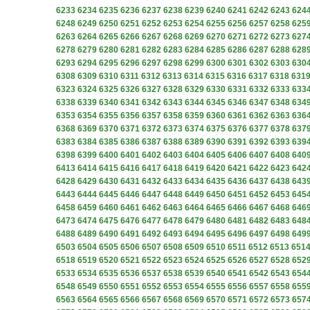
6233
6234
6235
6236
6237
6238
6239
6240
6241
6242
6243
624
6248
6249
6250
6251
6252
6253
6254
6255
6256
6257
6258
625
6263
6264
6265
6266
6267
6268
6269
6270
6271
6272
6273
627
6278
6279
6280
6281
6282
6283
6284
6285
6286
6287
6288
628
6293
6294
6295
6296
6297
6298
6299
6300
6301
6302
6303
630
6308
6309
6310
6311
6312
6313
6314
6315
6316
6317
6318
631
6323
6324
6325
6326
6327
6328
6329
6330
6331
6332
6333
633
6338
6339
6340
6341
6342
6343
6344
6345
6346
6347
6348
634
6353
6354
6355
6356
6357
6358
6359
6360
6361
6362
6363
636
6368
6369
6370
6371
6372
6373
6374
6375
6376
6377
6378
637
6383
6384
6385
6386
6387
6388
6389
6390
6391
6392
6393
639
6398
6399
6400
6401
6402
6403
6404
6405
6406
6407
6408
640
6413
6414
6415
6416
6417
6418
6419
6420
6421
6422
6423
642
6428
6429
6430
6431
6432
6433
6434
6435
6436
6437
6438
643
6443
6444
6445
6446
6447
6448
6449
6450
6451
6452
6453
645
6458
6459
6460
6461
6462
6463
6464
6465
6466
6467
6468
646
6473
6474
6475
6476
6477
6478
6479
6480
6481
6482
6483
648
6488
6489
6490
6491
6492
6493
6494
6495
6496
6497
6498
649
6503
6504
6505
6506
6507
6508
6509
6510
6511
6512
6513
651
6518
6519
6520
6521
6522
6523
6524
6525
6526
6527
6528
652
6533
6534
6535
6536
6537
6538
6539
6540
6541
6542
6543
654
6548
6549
6550
6551
6552
6553
6554
6555
6556
6557
6558
655
6563
6564
6565
6566
6567
6568
6569
6570
6571
6572
6573
657