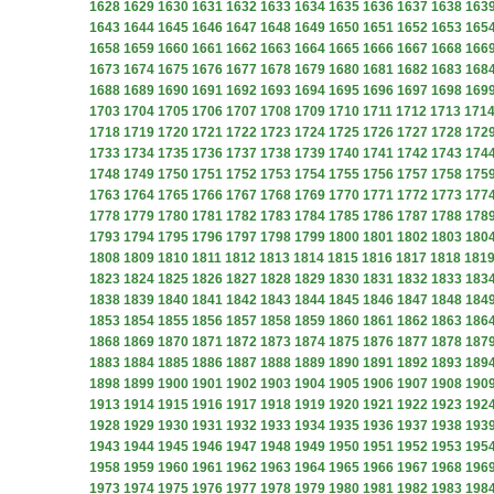
1628
1629
1630
1631
1632
1633
1634
1635
1636
1637
1638
163
1643
1644
1645
1646
1647
1648
1649
1650
1651
1652
1653
165
1658
1659
1660
1661
1662
1663
1664
1665
1666
1667
1668
166
1673
1674
1675
1676
1677
1678
1679
1680
1681
1682
1683
168
1688
1689
1690
1691
1692
1693
1694
1695
1696
1697
1698
169
1703
1704
1705
1706
1707
1708
1709
1710
1711
1712
1713
171
1718
1719
1720
1721
1722
1723
1724
1725
1726
1727
1728
172
1733
1734
1735
1736
1737
1738
1739
1740
1741
1742
1743
174
1748
1749
1750
1751
1752
1753
1754
1755
1756
1757
1758
175
1763
1764
1765
1766
1767
1768
1769
1770
1771
1772
1773
177
1778
1779
1780
1781
1782
1783
1784
1785
1786
1787
1788
178
1793
1794
1795
1796
1797
1798
1799
1800
1801
1802
1803
180
1808
1809
1810
1811
1812
1813
1814
1815
1816
1817
1818
181
1823
1824
1825
1826
1827
1828
1829
1830
1831
1832
1833
183
1838
1839
1840
1841
1842
1843
1844
1845
1846
1847
1848
184
1853
1854
1855
1856
1857
1858
1859
1860
1861
1862
1863
186
1868
1869
1870
1871
1872
1873
1874
1875
1876
1877
1878
187
1883
1884
1885
1886
1887
1888
1889
1890
1891
1892
1893
189
1898
1899
1900
1901
1902
1903
1904
1905
1906
1907
1908
190
1913
1914
1915
1916
1917
1918
1919
1920
1921
1922
1923
192
1928
1929
1930
1931
1932
1933
1934
1935
1936
1937
1938
193
1943
1944
1945
1946
1947
1948
1949
1950
1951
1952
1953
195
1958
1959
1960
1961
1962
1963
1964
1965
1966
1967
1968
196
1973
1974
1975
1976
1977
1978
1979
1980
1981
1982
1983
198