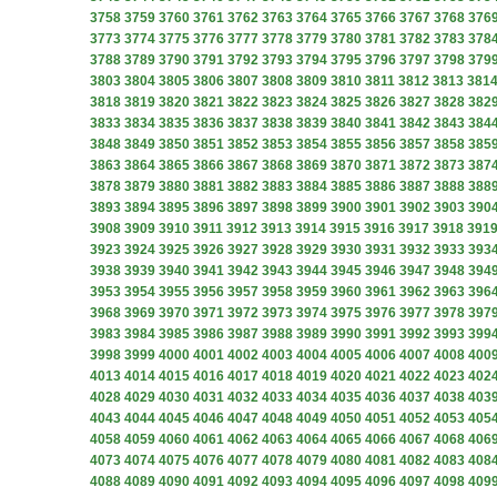
3758
3759
3760
3761
3762
3763
3764
3765
3766
3767
3768
376
3773
3774
3775
3776
3777
3778
3779
3780
3781
3782
3783
378
3788
3789
3790
3791
3792
3793
3794
3795
3796
3797
3798
379
3803
3804
3805
3806
3807
3808
3809
3810
3811
3812
3813
381
3818
3819
3820
3821
3822
3823
3824
3825
3826
3827
3828
382
3833
3834
3835
3836
3837
3838
3839
3840
3841
3842
3843
384
3848
3849
3850
3851
3852
3853
3854
3855
3856
3857
3858
385
3863
3864
3865
3866
3867
3868
3869
3870
3871
3872
3873
387
3878
3879
3880
3881
3882
3883
3884
3885
3886
3887
3888
388
3893
3894
3895
3896
3897
3898
3899
3900
3901
3902
3903
390
3908
3909
3910
3911
3912
3913
3914
3915
3916
3917
3918
391
3923
3924
3925
3926
3927
3928
3929
3930
3931
3932
3933
393
3938
3939
3940
3941
3942
3943
3944
3945
3946
3947
3948
394
3953
3954
3955
3956
3957
3958
3959
3960
3961
3962
3963
396
3968
3969
3970
3971
3972
3973
3974
3975
3976
3977
3978
397
3983
3984
3985
3986
3987
3988
3989
3990
3991
3992
3993
399
3998
3999
4000
4001
4002
4003
4004
4005
4006
4007
4008
400
4013
4014
4015
4016
4017
4018
4019
4020
4021
4022
4023
402
4028
4029
4030
4031
4032
4033
4034
4035
4036
4037
4038
403
4043
4044
4045
4046
4047
4048
4049
4050
4051
4052
4053
405
4058
4059
4060
4061
4062
4063
4064
4065
4066
4067
4068
406
4073
4074
4075
4076
4077
4078
4079
4080
4081
4082
4083
408
4088
4089
4090
4091
4092
4093
4094
4095
4096
4097
4098
409