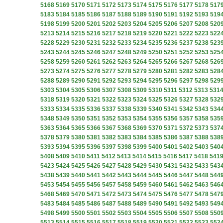
5168
5169
5170
5171
5172
5173
5174
5175
5176
5177
5178
517
5183
5184
5185
5186
5187
5188
5189
5190
5191
5192
5193
519
5198
5199
5200
5201
5202
5203
5204
5205
5206
5207
5208
520
5213
5214
5215
5216
5217
5218
5219
5220
5221
5222
5223
522
5228
5229
5230
5231
5232
5233
5234
5235
5236
5237
5238
523
5243
5244
5245
5246
5247
5248
5249
5250
5251
5252
5253
525
5258
5259
5260
5261
5262
5263
5264
5265
5266
5267
5268
526
5273
5274
5275
5276
5277
5278
5279
5280
5281
5282
5283
528
5288
5289
5290
5291
5292
5293
5294
5295
5296
5297
5298
529
5303
5304
5305
5306
5307
5308
5309
5310
5311
5312
5313
531
5318
5319
5320
5321
5322
5323
5324
5325
5326
5327
5328
532
5333
5334
5335
5336
5337
5338
5339
5340
5341
5342
5343
534
5348
5349
5350
5351
5352
5353
5354
5355
5356
5357
5358
535
5363
5364
5365
5366
5367
5368
5369
5370
5371
5372
5373
537
5378
5379
5380
5381
5382
5383
5384
5385
5386
5387
5388
538
5393
5394
5395
5396
5397
5398
5399
5400
5401
5402
5403
540
5408
5409
5410
5411
5412
5413
5414
5415
5416
5417
5418
541
5423
5424
5425
5426
5427
5428
5429
5430
5431
5432
5433
543
5438
5439
5440
5441
5442
5443
5444
5445
5446
5447
5448
544
5453
5454
5455
5456
5457
5458
5459
5460
5461
5462
5463
546
5468
5469
5470
5471
5472
5473
5474
5475
5476
5477
5478
547
5483
5484
5485
5486
5487
5488
5489
5490
5491
5492
5493
549
5498
5499
5500
5501
5502
5503
5504
5505
5506
5507
5508
550
5513
5514
5515
5516
5517
5518
5519
5520
5521
5522
5523
552