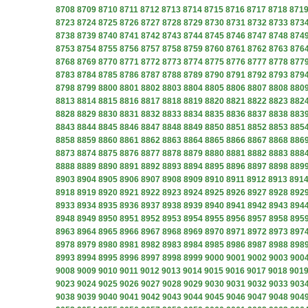
8708
8709
8710
8711
8712
8713
8714
8715
8716
8717
8718
871
8723
8724
8725
8726
8727
8728
8729
8730
8731
8732
8733
873
8738
8739
8740
8741
8742
8743
8744
8745
8746
8747
8748
874
8753
8754
8755
8756
8757
8758
8759
8760
8761
8762
8763
876
8768
8769
8770
8771
8772
8773
8774
8775
8776
8777
8778
877
8783
8784
8785
8786
8787
8788
8789
8790
8791
8792
8793
879
8798
8799
8800
8801
8802
8803
8804
8805
8806
8807
8808
880
8813
8814
8815
8816
8817
8818
8819
8820
8821
8822
8823
882
8828
8829
8830
8831
8832
8833
8834
8835
8836
8837
8838
883
8843
8844
8845
8846
8847
8848
8849
8850
8851
8852
8853
885
8858
8859
8860
8861
8862
8863
8864
8865
8866
8867
8868
886
8873
8874
8875
8876
8877
8878
8879
8880
8881
8882
8883
888
8888
8889
8890
8891
8892
8893
8894
8895
8896
8897
8898
889
8903
8904
8905
8906
8907
8908
8909
8910
8911
8912
8913
891
8918
8919
8920
8921
8922
8923
8924
8925
8926
8927
8928
892
8933
8934
8935
8936
8937
8938
8939
8940
8941
8942
8943
894
8948
8949
8950
8951
8952
8953
8954
8955
8956
8957
8958
895
8963
8964
8965
8966
8967
8968
8969
8970
8971
8972
8973
897
8978
8979
8980
8981
8982
8983
8984
8985
8986
8987
8988
898
8993
8994
8995
8996
8997
8998
8999
9000
9001
9002
9003
900
9008
9009
9010
9011
9012
9013
9014
9015
9016
9017
9018
901
9023
9024
9025
9026
9027
9028
9029
9030
9031
9032
9033
903
9038
9039
9040
9041
9042
9043
9044
9045
9046
9047
9048
904