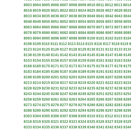
8003
8004
8005
8006
8007
8008
8009
8010
8011
8012
8013
801
8018
8019
8020
8021
8022
8023
8024
8025
8026
8027
8028
802
8033
8034
8035
8036
8037
8038
8039
8040
8041
8042
8043
804
8048
8049
8050
8051
8052
8053
8054
8055
8056
8057
8058
805
8063
8064
8065
8066
8067
8068
8069
8070
8071
8072
8073
807
8078
8079
8080
8081
8082
8083
8084
8085
8086
8087
8088
808
8093
8094
8095
8096
8097
8098
8099
8100
8101
8102
8103
810
8108
8109
8110
8111
8112
8113
8114
8115
8116
8117
8118
8119
8123
8124
8125
8126
8127
8128
8129
8130
8131
8132
8133
813
8138
8139
8140
8141
8142
8143
8144
8145
8146
8147
8148
814
8153
8154
8155
8156
8157
8158
8159
8160
8161
8162
8163
816
8168
8169
8170
8171
8172
8173
8174
8175
8176
8177
8178
817
8183
8184
8185
8186
8187
8188
8189
8190
8191
8192
8193
819
8198
8199
8200
8201
8202
8203
8204
8205
8206
8207
8208
820
8213
8214
8215
8216
8217
8218
8219
8220
8221
8222
8223
822
8228
8229
8230
8231
8232
8233
8234
8235
8236
8237
8238
823
8243
8244
8245
8246
8247
8248
8249
8250
8251
8252
8253
825
8258
8259
8260
8261
8262
8263
8264
8265
8266
8267
8268
826
8273
8274
8275
8276
8277
8278
8279
8280
8281
8282
8283
828
8288
8289
8290
8291
8292
8293
8294
8295
8296
8297
8298
829
8303
8304
8305
8306
8307
8308
8309
8310
8311
8312
8313
831
8318
8319
8320
8321
8322
8323
8324
8325
8326
8327
8328
832
8333
8334
8335
8336
8337
8338
8339
8340
8341
8342
8343
834