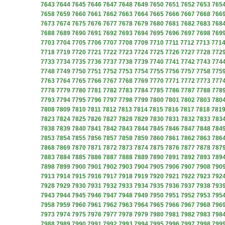
7643
7644
7645
7646
7647
7648
7649
7650
7651
7652
7653
765
7658
7659
7660
7661
7662
7663
7664
7665
7666
7667
7668
766
7673
7674
7675
7676
7677
7678
7679
7680
7681
7682
7683
768
7688
7689
7690
7691
7692
7693
7694
7695
7696
7697
7698
769
7703
7704
7705
7706
7707
7708
7709
7710
7711
7712
7713
771
7718
7719
7720
7721
7722
7723
7724
7725
7726
7727
7728
772
7733
7734
7735
7736
7737
7738
7739
7740
7741
7742
7743
774
7748
7749
7750
7751
7752
7753
7754
7755
7756
7757
7758
775
7763
7764
7765
7766
7767
7768
7769
7770
7771
7772
7773
777
7778
7779
7780
7781
7782
7783
7784
7785
7786
7787
7788
778
7793
7794
7795
7796
7797
7798
7799
7800
7801
7802
7803
780
7808
7809
7810
7811
7812
7813
7814
7815
7816
7817
7818
781
7823
7824
7825
7826
7827
7828
7829
7830
7831
7832
7833
783
7838
7839
7840
7841
7842
7843
7844
7845
7846
7847
7848
784
7853
7854
7855
7856
7857
7858
7859
7860
7861
7862
7863
786
7868
7869
7870
7871
7872
7873
7874
7875
7876
7877
7878
787
7883
7884
7885
7886
7887
7888
7889
7890
7891
7892
7893
789
7898
7899
7900
7901
7902
7903
7904
7905
7906
7907
7908
790
7913
7914
7915
7916
7917
7918
7919
7920
7921
7922
7923
792
7928
7929
7930
7931
7932
7933
7934
7935
7936
7937
7938
793
7943
7944
7945
7946
7947
7948
7949
7950
7951
7952
7953
795
7958
7959
7960
7961
7962
7963
7964
7965
7966
7967
7968
796
7973
7974
7975
7976
7977
7978
7979
7980
7981
7982
7983
798
7988
7989
7990
7991
7992
7993
7994
7995
7996
7997
7998
799