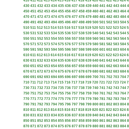
410
411
412
413
414
415
416
417
418
419
420
421
422
423
424
4
430
431
432
433
434
435
436
437
438
439
440
441
442
443
444
4
450
451
452
453
454
455
456
457
458
459
460
461
462
463
464
4
470
471
472
473
474
475
476
477
478
479
480
481
482
483
484
4
490
491
492
493
494
495
496
497
498
499
500
501
502
503
504
5
510
511
512
513
514
515
516
517
518
519
520
521
522
523
524
5
530
531
532
533
534
535
536
537
538
539
540
541
542
543
544
5
550
551
552
553
554
555
556
557
558
559
560
561
562
563
564
5
570
571
572
573
574
575
576
577
578
579
580
581
582
583
584
5
590
591
592
593
594
595
596
597
598
599
600
601
602
603
604
6
610
611
612
613
614
615
616
617
618
619
620
621
622
623
624
6
630
631
632
633
634
635
636
637
638
639
640
641
642
643
644
6
650
651
652
653
654
655
656
657
658
659
660
661
662
663
664
6
670
671
672
673
674
675
676
677
678
679
680
681
682
683
684
6
690
691
692
693
694
695
696
697
698
699
700
701
702
703
704
7
710
711
712
713
714
715
716
717
718
719
720
721
722
723
724
7
730
731
732
733
734
735
736
737
738
739
740
741
742
743
744
7
750
751
752
753
754
755
756
757
758
759
760
761
762
763
764
7
770
771
772
773
774
775
776
777
778
779
780
781
782
783
784
7
790
791
792
793
794
795
796
797
798
799
800
801
802
803
804
8
810
811
812
813
814
815
816
817
818
819
820
821
822
823
824
8
830
831
832
833
834
835
836
837
838
839
840
841
842
843
844
8
850
851
852
853
854
855
856
857
858
859
860
861
862
863
864
8
870
871
872
873
874
875
876
877
878
879
880
881
882
883
884
8