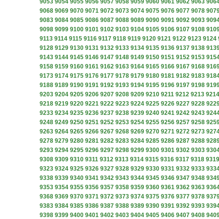
9053
9054
9055
9056
9057
9058
9059
9060
9061
9062
9063
906
9068
9069
9070
9071
9072
9073
9074
9075
9076
9077
9078
907
9083
9084
9085
9086
9087
9088
9089
9090
9091
9092
9093
909
9098
9099
9100
9101
9102
9103
9104
9105
9106
9107
9108
910
9113
9114
9115
9116
9117
9118
9119
9120
9121
9122
9123
9124
9128
9129
9130
9131
9132
9133
9134
9135
9136
9137
9138
913
9143
9144
9145
9146
9147
9148
9149
9150
9151
9152
9153
915
9158
9159
9160
9161
9162
9163
9164
9165
9166
9167
9168
916
9173
9174
9175
9176
9177
9178
9179
9180
9181
9182
9183
918
9188
9189
9190
9191
9192
9193
9194
9195
9196
9197
9198
919
9203
9204
9205
9206
9207
9208
9209
9210
9211
9212
9213
921
9218
9219
9220
9221
9222
9223
9224
9225
9226
9227
9228
922
9233
9234
9235
9236
9237
9238
9239
9240
9241
9242
9243
924
9248
9249
9250
9251
9252
9253
9254
9255
9256
9257
9258
925
9263
9264
9265
9266
9267
9268
9269
9270
9271
9272
9273
927
9278
9279
9280
9281
9282
9283
9284
9285
9286
9287
9288
928
9293
9294
9295
9296
9297
9298
9299
9300
9301
9302
9303
930
9308
9309
9310
9311
9312
9313
9314
9315
9316
9317
9318
931
9323
9324
9325
9326
9327
9328
9329
9330
9331
9332
9333
933
9338
9339
9340
9341
9342
9343
9344
9345
9346
9347
9348
934
9353
9354
9355
9356
9357
9358
9359
9360
9361
9362
9363
936
9368
9369
9370
9371
9372
9373
9374
9375
9376
9377
9378
937
9383
9384
9385
9386
9387
9388
9389
9390
9391
9392
9393
939
9398
9399
9400
9401
9402
9403
9404
9405
9406
9407
9408
940