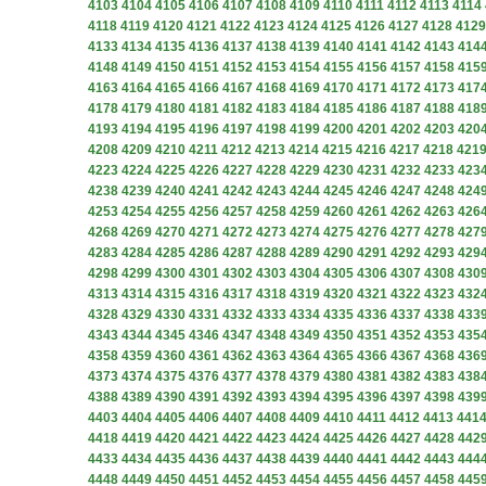
4103
4104
4105
4106
4107
4108
4109
4110
4111
4112
4113
4114
4118
4119
4120
4121
4122
4123
4124
4125
4126
4127
4128
4129
4133
4134
4135
4136
4137
4138
4139
4140
4141
4142
4143
414
4148
4149
4150
4151
4152
4153
4154
4155
4156
4157
4158
415
4163
4164
4165
4166
4167
4168
4169
4170
4171
4172
4173
417
4178
4179
4180
4181
4182
4183
4184
4185
4186
4187
4188
418
4193
4194
4195
4196
4197
4198
4199
4200
4201
4202
4203
420
4208
4209
4210
4211
4212
4213
4214
4215
4216
4217
4218
421
4223
4224
4225
4226
4227
4228
4229
4230
4231
4232
4233
423
4238
4239
4240
4241
4242
4243
4244
4245
4246
4247
4248
424
4253
4254
4255
4256
4257
4258
4259
4260
4261
4262
4263
426
4268
4269
4270
4271
4272
4273
4274
4275
4276
4277
4278
427
4283
4284
4285
4286
4287
4288
4289
4290
4291
4292
4293
429
4298
4299
4300
4301
4302
4303
4304
4305
4306
4307
4308
430
4313
4314
4315
4316
4317
4318
4319
4320
4321
4322
4323
432
4328
4329
4330
4331
4332
4333
4334
4335
4336
4337
4338
433
4343
4344
4345
4346
4347
4348
4349
4350
4351
4352
4353
435
4358
4359
4360
4361
4362
4363
4364
4365
4366
4367
4368
436
4373
4374
4375
4376
4377
4378
4379
4380
4381
4382
4383
438
4388
4389
4390
4391
4392
4393
4394
4395
4396
4397
4398
439
4403
4404
4405
4406
4407
4408
4409
4410
4411
4412
4413
441
4418
4419
4420
4421
4422
4423
4424
4425
4426
4427
4428
442
4433
4434
4435
4436
4437
4438
4439
4440
4441
4442
4443
444
4448
4449
4450
4451
4452
4453
4454
4455
4456
4457
4458
445