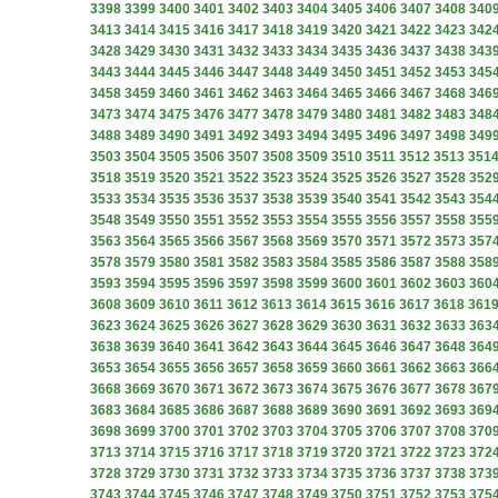
3398
3399
3400
3401
3402
3403
3404
3405
3406
3407
3408
340
3413
3414
3415
3416
3417
3418
3419
3420
3421
3422
3423
342
3428
3429
3430
3431
3432
3433
3434
3435
3436
3437
3438
343
3443
3444
3445
3446
3447
3448
3449
3450
3451
3452
3453
345
3458
3459
3460
3461
3462
3463
3464
3465
3466
3467
3468
346
3473
3474
3475
3476
3477
3478
3479
3480
3481
3482
3483
348
3488
3489
3490
3491
3492
3493
3494
3495
3496
3497
3498
349
3503
3504
3505
3506
3507
3508
3509
3510
3511
3512
3513
351
3518
3519
3520
3521
3522
3523
3524
3525
3526
3527
3528
352
3533
3534
3535
3536
3537
3538
3539
3540
3541
3542
3543
354
3548
3549
3550
3551
3552
3553
3554
3555
3556
3557
3558
355
3563
3564
3565
3566
3567
3568
3569
3570
3571
3572
3573
357
3578
3579
3580
3581
3582
3583
3584
3585
3586
3587
3588
358
3593
3594
3595
3596
3597
3598
3599
3600
3601
3602
3603
360
3608
3609
3610
3611
3612
3613
3614
3615
3616
3617
3618
361
3623
3624
3625
3626
3627
3628
3629
3630
3631
3632
3633
363
3638
3639
3640
3641
3642
3643
3644
3645
3646
3647
3648
364
3653
3654
3655
3656
3657
3658
3659
3660
3661
3662
3663
366
3668
3669
3670
3671
3672
3673
3674
3675
3676
3677
3678
367
3683
3684
3685
3686
3687
3688
3689
3690
3691
3692
3693
369
3698
3699
3700
3701
3702
3703
3704
3705
3706
3707
3708
370
3713
3714
3715
3716
3717
3718
3719
3720
3721
3722
3723
372
3728
3729
3730
3731
3732
3733
3734
3735
3736
3737
3738
373
3743
3744
3745
3746
3747
3748
3749
3750
3751
3752
3753
375