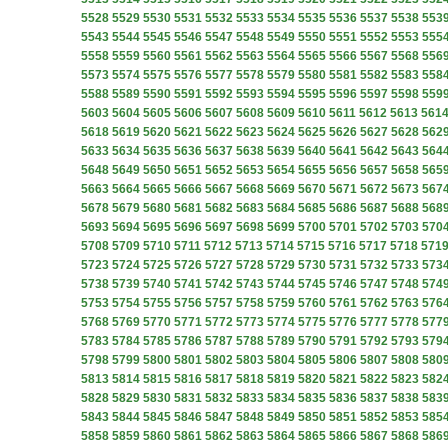
5528
5529
5530
5531
5532
5533
5534
5535
5536
5537
5538
553
5543
5544
5545
5546
5547
5548
5549
5550
5551
5552
5553
555
5558
5559
5560
5561
5562
5563
5564
5565
5566
5567
5568
556
5573
5574
5575
5576
5577
5578
5579
5580
5581
5582
5583
558
5588
5589
5590
5591
5592
5593
5594
5595
5596
5597
5598
559
5603
5604
5605
5606
5607
5608
5609
5610
5611
5612
5613
561
5618
5619
5620
5621
5622
5623
5624
5625
5626
5627
5628
562
5633
5634
5635
5636
5637
5638
5639
5640
5641
5642
5643
564
5648
5649
5650
5651
5652
5653
5654
5655
5656
5657
5658
565
5663
5664
5665
5666
5667
5668
5669
5670
5671
5672
5673
567
5678
5679
5680
5681
5682
5683
5684
5685
5686
5687
5688
568
5693
5694
5695
5696
5697
5698
5699
5700
5701
5702
5703
570
5708
5709
5710
5711
5712
5713
5714
5715
5716
5717
5718
571
5723
5724
5725
5726
5727
5728
5729
5730
5731
5732
5733
573
5738
5739
5740
5741
5742
5743
5744
5745
5746
5747
5748
574
5753
5754
5755
5756
5757
5758
5759
5760
5761
5762
5763
576
5768
5769
5770
5771
5772
5773
5774
5775
5776
5777
5778
577
5783
5784
5785
5786
5787
5788
5789
5790
5791
5792
5793
579
5798
5799
5800
5801
5802
5803
5804
5805
5806
5807
5808
580
5813
5814
5815
5816
5817
5818
5819
5820
5821
5822
5823
582
5828
5829
5830
5831
5832
5833
5834
5835
5836
5837
5838
583
5843
5844
5845
5846
5847
5848
5849
5850
5851
5852
5853
585
5858
5859
5860
5861
5862
5863
5864
5865
5866
5867
5868
586