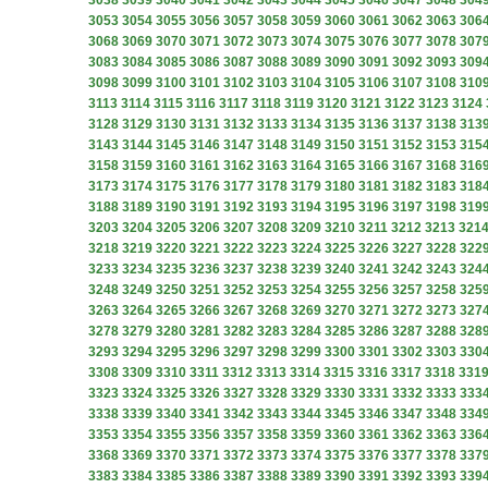
3038
3039
3040
3041
3042
3043
3044
3045
3046
3047
3048
304
3053
3054
3055
3056
3057
3058
3059
3060
3061
3062
3063
306
3068
3069
3070
3071
3072
3073
3074
3075
3076
3077
3078
307
3083
3084
3085
3086
3087
3088
3089
3090
3091
3092
3093
309
3098
3099
3100
3101
3102
3103
3104
3105
3106
3107
3108
310
3113
3114
3115
3116
3117
3118
3119
3120
3121
3122
3123
3124
3128
3129
3130
3131
3132
3133
3134
3135
3136
3137
3138
313
3143
3144
3145
3146
3147
3148
3149
3150
3151
3152
3153
315
3158
3159
3160
3161
3162
3163
3164
3165
3166
3167
3168
316
3173
3174
3175
3176
3177
3178
3179
3180
3181
3182
3183
318
3188
3189
3190
3191
3192
3193
3194
3195
3196
3197
3198
319
3203
3204
3205
3206
3207
3208
3209
3210
3211
3212
3213
321
3218
3219
3220
3221
3222
3223
3224
3225
3226
3227
3228
322
3233
3234
3235
3236
3237
3238
3239
3240
3241
3242
3243
324
3248
3249
3250
3251
3252
3253
3254
3255
3256
3257
3258
325
3263
3264
3265
3266
3267
3268
3269
3270
3271
3272
3273
327
3278
3279
3280
3281
3282
3283
3284
3285
3286
3287
3288
328
3293
3294
3295
3296
3297
3298
3299
3300
3301
3302
3303
330
3308
3309
3310
3311
3312
3313
3314
3315
3316
3317
3318
331
3323
3324
3325
3326
3327
3328
3329
3330
3331
3332
3333
333
3338
3339
3340
3341
3342
3343
3344
3345
3346
3347
3348
334
3353
3354
3355
3356
3357
3358
3359
3360
3361
3362
3363
336
3368
3369
3370
3371
3372
3373
3374
3375
3376
3377
3378
337
3383
3384
3385
3386
3387
3388
3389
3390
3391
3392
3393
339