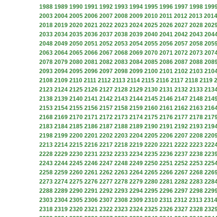
1988
1989
1990
1991
1992
1993
1994
1995
1996
1997
1998
199
2003
2004
2005
2006
2007
2008
2009
2010
2011
2012
2013
201
2018
2019
2020
2021
2022
2023
2024
2025
2026
2027
2028
202
2033
2034
2035
2036
2037
2038
2039
2040
2041
2042
2043
204
2048
2049
2050
2051
2052
2053
2054
2055
2056
2057
2058
205
2063
2064
2065
2066
2067
2068
2069
2070
2071
2072
2073
207
2078
2079
2080
2081
2082
2083
2084
2085
2086
2087
2088
208
2093
2094
2095
2096
2097
2098
2099
2100
2101
2102
2103
210
2108
2109
2110
2111
2112
2113
2114
2115
2116
2117
2118
2119
2123
2124
2125
2126
2127
2128
2129
2130
2131
2132
2133
213
2138
2139
2140
2141
2142
2143
2144
2145
2146
2147
2148
214
2153
2154
2155
2156
2157
2158
2159
2160
2161
2162
2163
216
2168
2169
2170
2171
2172
2173
2174
2175
2176
2177
2178
217
2183
2184
2185
2186
2187
2188
2189
2190
2191
2192
2193
219
2198
2199
2200
2201
2202
2203
2204
2205
2206
2207
2208
220
2213
2214
2215
2216
2217
2218
2219
2220
2221
2222
2223
222
2228
2229
2230
2231
2232
2233
2234
2235
2236
2237
2238
223
2243
2244
2245
2246
2247
2248
2249
2250
2251
2252
2253
225
2258
2259
2260
2261
2262
2263
2264
2265
2266
2267
2268
226
2273
2274
2275
2276
2277
2278
2279
2280
2281
2282
2283
228
2288
2289
2290
2291
2292
2293
2294
2295
2296
2297
2298
229
2303
2304
2305
2306
2307
2308
2309
2310
2311
2312
2313
231
2318
2319
2320
2321
2322
2323
2324
2325
2326
2327
2328
232