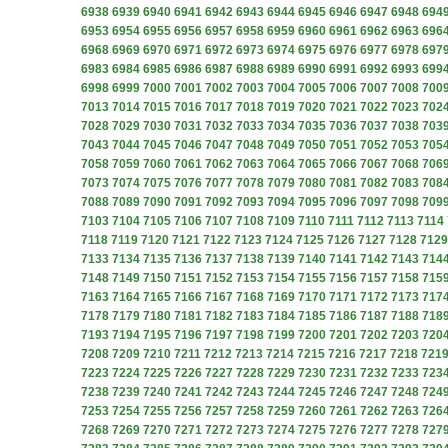
6938
6939
6940
6941
6942
6943
6944
6945
6946
6947
6948
694
6953
6954
6955
6956
6957
6958
6959
6960
6961
6962
6963
696
6968
6969
6970
6971
6972
6973
6974
6975
6976
6977
6978
697
6983
6984
6985
6986
6987
6988
6989
6990
6991
6992
6993
699
6998
6999
7000
7001
7002
7003
7004
7005
7006
7007
7008
700
7013
7014
7015
7016
7017
7018
7019
7020
7021
7022
7023
702
7028
7029
7030
7031
7032
7033
7034
7035
7036
7037
7038
703
7043
7044
7045
7046
7047
7048
7049
7050
7051
7052
7053
705
7058
7059
7060
7061
7062
7063
7064
7065
7066
7067
7068
706
7073
7074
7075
7076
7077
7078
7079
7080
7081
7082
7083
708
7088
7089
7090
7091
7092
7093
7094
7095
7096
7097
7098
709
7103
7104
7105
7106
7107
7108
7109
7110
7111
7112
7113
7114
7118
7119
7120
7121
7122
7123
7124
7125
7126
7127
7128
7129
7133
7134
7135
7136
7137
7138
7139
7140
7141
7142
7143
714
7148
7149
7150
7151
7152
7153
7154
7155
7156
7157
7158
715
7163
7164
7165
7166
7167
7168
7169
7170
7171
7172
7173
717
7178
7179
7180
7181
7182
7183
7184
7185
7186
7187
7188
718
7193
7194
7195
7196
7197
7198
7199
7200
7201
7202
7203
720
7208
7209
7210
7211
7212
7213
7214
7215
7216
7217
7218
721
7223
7224
7225
7226
7227
7228
7229
7230
7231
7232
7233
723
7238
7239
7240
7241
7242
7243
7244
7245
7246
7247
7248
724
7253
7254
7255
7256
7257
7258
7259
7260
7261
7262
7263
726
7268
7269
7270
7271
7272
7273
7274
7275
7276
7277
7278
727