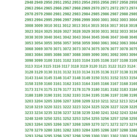
2948
2949
2950
2951
2952
2953
2954
2955
2956
2957
2958
295
2963
2964
2965
2966
2967
2968
2969
2970
2971
2972
2973
297
2978
2979
2980
2981
2982
2983
2984
2985
2986
2987
2988
298
2993
2994
2995
2996
2997
2998
2999
3000
3001
3002
3003
300
3008
3009
3010
3011
3012
3013
3014
3015
3016
3017
3018
301
3023
3024
3025
3026
3027
3028
3029
3030
3031
3032
3033
303
3038
3039
3040
3041
3042
3043
3044
3045
3046
3047
3048
304
3053
3054
3055
3056
3057
3058
3059
3060
3061
3062
3063
306
3068
3069
3070
3071
3072
3073
3074
3075
3076
3077
3078
307
3083
3084
3085
3086
3087
3088
3089
3090
3091
3092
3093
309
3098
3099
3100
3101
3102
3103
3104
3105
3106
3107
3108
310
3113
3114
3115
3116
3117
3118
3119
3120
3121
3122
3123
3124
3128
3129
3130
3131
3132
3133
3134
3135
3136
3137
3138
313
3143
3144
3145
3146
3147
3148
3149
3150
3151
3152
3153
315
3158
3159
3160
3161
3162
3163
3164
3165
3166
3167
3168
316
3173
3174
3175
3176
3177
3178
3179
3180
3181
3182
3183
318
3188
3189
3190
3191
3192
3193
3194
3195
3196
3197
3198
319
3203
3204
3205
3206
3207
3208
3209
3210
3211
3212
3213
321
3218
3219
3220
3221
3222
3223
3224
3225
3226
3227
3228
322
3233
3234
3235
3236
3237
3238
3239
3240
3241
3242
3243
324
3248
3249
3250
3251
3252
3253
3254
3255
3256
3257
3258
325
3263
3264
3265
3266
3267
3268
3269
3270
3271
3272
3273
327
3278
3279
3280
3281
3282
3283
3284
3285
3286
3287
3288
328
3293
3294
3295
3296
3297
3298
3299
3300
3301
3302
3303
330