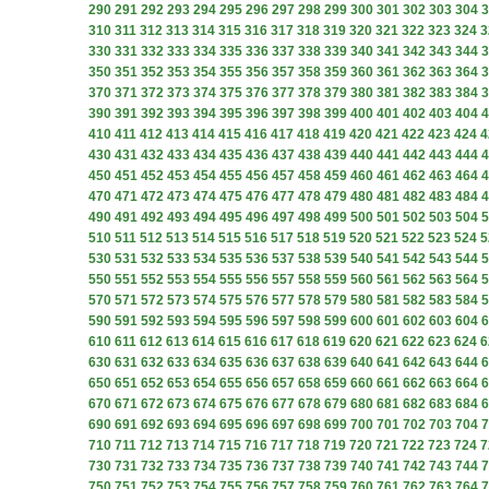
290
291
292
293
294
295
296
297
298
299
300
301
302
303
304
3
310
311
312
313
314
315
316
317
318
319
320
321
322
323
324
3
330
331
332
333
334
335
336
337
338
339
340
341
342
343
344
3
350
351
352
353
354
355
356
357
358
359
360
361
362
363
364
3
370
371
372
373
374
375
376
377
378
379
380
381
382
383
384
3
390
391
392
393
394
395
396
397
398
399
400
401
402
403
404
4
410
411
412
413
414
415
416
417
418
419
420
421
422
423
424
4
430
431
432
433
434
435
436
437
438
439
440
441
442
443
444
4
450
451
452
453
454
455
456
457
458
459
460
461
462
463
464
4
470
471
472
473
474
475
476
477
478
479
480
481
482
483
484
4
490
491
492
493
494
495
496
497
498
499
500
501
502
503
504
5
510
511
512
513
514
515
516
517
518
519
520
521
522
523
524
5
530
531
532
533
534
535
536
537
538
539
540
541
542
543
544
5
550
551
552
553
554
555
556
557
558
559
560
561
562
563
564
5
570
571
572
573
574
575
576
577
578
579
580
581
582
583
584
5
590
591
592
593
594
595
596
597
598
599
600
601
602
603
604
6
610
611
612
613
614
615
616
617
618
619
620
621
622
623
624
6
630
631
632
633
634
635
636
637
638
639
640
641
642
643
644
6
650
651
652
653
654
655
656
657
658
659
660
661
662
663
664
6
670
671
672
673
674
675
676
677
678
679
680
681
682
683
684
6
690
691
692
693
694
695
696
697
698
699
700
701
702
703
704
7
710
711
712
713
714
715
716
717
718
719
720
721
722
723
724
7
730
731
732
733
734
735
736
737
738
739
740
741
742
743
744
7
750
751
752
753
754
755
756
757
758
759
760
761
762
763
764
7