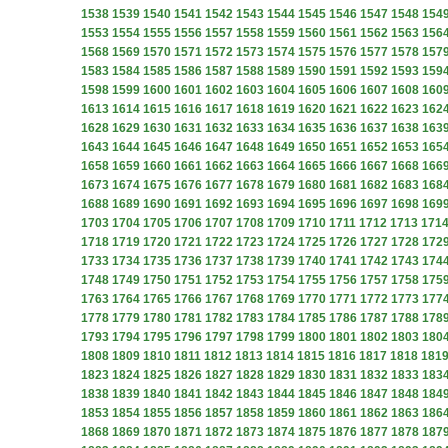
1538
1539
1540
1541
1542
1543
1544
1545
1546
1547
1548
154
1553
1554
1555
1556
1557
1558
1559
1560
1561
1562
1563
156
1568
1569
1570
1571
1572
1573
1574
1575
1576
1577
1578
157
1583
1584
1585
1586
1587
1588
1589
1590
1591
1592
1593
159
1598
1599
1600
1601
1602
1603
1604
1605
1606
1607
1608
160
1613
1614
1615
1616
1617
1618
1619
1620
1621
1622
1623
162
1628
1629
1630
1631
1632
1633
1634
1635
1636
1637
1638
163
1643
1644
1645
1646
1647
1648
1649
1650
1651
1652
1653
165
1658
1659
1660
1661
1662
1663
1664
1665
1666
1667
1668
166
1673
1674
1675
1676
1677
1678
1679
1680
1681
1682
1683
168
1688
1689
1690
1691
1692
1693
1694
1695
1696
1697
1698
169
1703
1704
1705
1706
1707
1708
1709
1710
1711
1712
1713
171
1718
1719
1720
1721
1722
1723
1724
1725
1726
1727
1728
172
1733
1734
1735
1736
1737
1738
1739
1740
1741
1742
1743
174
1748
1749
1750
1751
1752
1753
1754
1755
1756
1757
1758
175
1763
1764
1765
1766
1767
1768
1769
1770
1771
1772
1773
177
1778
1779
1780
1781
1782
1783
1784
1785
1786
1787
1788
178
1793
1794
1795
1796
1797
1798
1799
1800
1801
1802
1803
180
1808
1809
1810
1811
1812
1813
1814
1815
1816
1817
1818
181
1823
1824
1825
1826
1827
1828
1829
1830
1831
1832
1833
183
1838
1839
1840
1841
1842
1843
1844
1845
1846
1847
1848
184
1853
1854
1855
1856
1857
1858
1859
1860
1861
1862
1863
186
1868
1869
1870
1871
1872
1873
1874
1875
1876
1877
1878
187