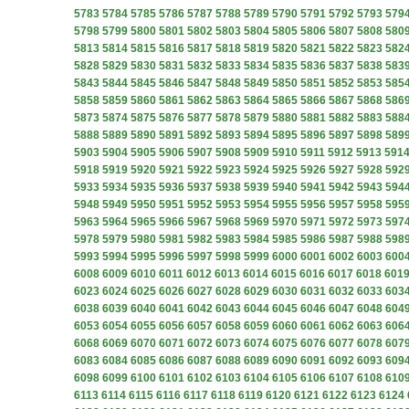
5783
5784
5785
5786
5787
5788
5789
5790
5791
5792
5793
579
5798
5799
5800
5801
5802
5803
5804
5805
5806
5807
5808
580
5813
5814
5815
5816
5817
5818
5819
5820
5821
5822
5823
582
5828
5829
5830
5831
5832
5833
5834
5835
5836
5837
5838
583
5843
5844
5845
5846
5847
5848
5849
5850
5851
5852
5853
585
5858
5859
5860
5861
5862
5863
5864
5865
5866
5867
5868
586
5873
5874
5875
5876
5877
5878
5879
5880
5881
5882
5883
588
5888
5889
5890
5891
5892
5893
5894
5895
5896
5897
5898
589
5903
5904
5905
5906
5907
5908
5909
5910
5911
5912
5913
591
5918
5919
5920
5921
5922
5923
5924
5925
5926
5927
5928
592
5933
5934
5935
5936
5937
5938
5939
5940
5941
5942
5943
594
5948
5949
5950
5951
5952
5953
5954
5955
5956
5957
5958
595
5963
5964
5965
5966
5967
5968
5969
5970
5971
5972
5973
597
5978
5979
5980
5981
5982
5983
5984
5985
5986
5987
5988
598
5993
5994
5995
5996
5997
5998
5999
6000
6001
6002
6003
600
6008
6009
6010
6011
6012
6013
6014
6015
6016
6017
6018
601
6023
6024
6025
6026
6027
6028
6029
6030
6031
6032
6033
603
6038
6039
6040
6041
6042
6043
6044
6045
6046
6047
6048
604
6053
6054
6055
6056
6057
6058
6059
6060
6061
6062
6063
606
6068
6069
6070
6071
6072
6073
6074
6075
6076
6077
6078
607
6083
6084
6085
6086
6087
6088
6089
6090
6091
6092
6093
609
6098
6099
6100
6101
6102
6103
6104
6105
6106
6107
6108
610
6113
6114
6115
6116
6117
6118
6119
6120
6121
6122
6123
6124