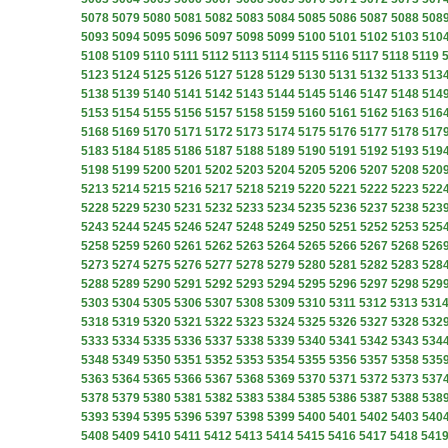
5078
5079
5080
5081
5082
5083
5084
5085
5086
5087
5088
508
5093
5094
5095
5096
5097
5098
5099
5100
5101
5102
5103
510
5108
5109
5110
5111
5112
5113
5114
5115
5116
5117
5118
5119
5123
5124
5125
5126
5127
5128
5129
5130
5131
5132
5133
513
5138
5139
5140
5141
5142
5143
5144
5145
5146
5147
5148
514
5153
5154
5155
5156
5157
5158
5159
5160
5161
5162
5163
516
5168
5169
5170
5171
5172
5173
5174
5175
5176
5177
5178
517
5183
5184
5185
5186
5187
5188
5189
5190
5191
5192
5193
519
5198
5199
5200
5201
5202
5203
5204
5205
5206
5207
5208
520
5213
5214
5215
5216
5217
5218
5219
5220
5221
5222
5223
522
5228
5229
5230
5231
5232
5233
5234
5235
5236
5237
5238
523
5243
5244
5245
5246
5247
5248
5249
5250
5251
5252
5253
525
5258
5259
5260
5261
5262
5263
5264
5265
5266
5267
5268
526
5273
5274
5275
5276
5277
5278
5279
5280
5281
5282
5283
528
5288
5289
5290
5291
5292
5293
5294
5295
5296
5297
5298
529
5303
5304
5305
5306
5307
5308
5309
5310
5311
5312
5313
531
5318
5319
5320
5321
5322
5323
5324
5325
5326
5327
5328
532
5333
5334
5335
5336
5337
5338
5339
5340
5341
5342
5343
534
5348
5349
5350
5351
5352
5353
5354
5355
5356
5357
5358
535
5363
5364
5365
5366
5367
5368
5369
5370
5371
5372
5373
537
5378
5379
5380
5381
5382
5383
5384
5385
5386
5387
5388
538
5393
5394
5395
5396
5397
5398
5399
5400
5401
5402
5403
540
5408
5409
5410
5411
5412
5413
5414
5415
5416
5417
5418
541