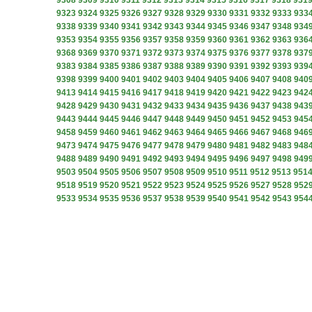
9308
9309
9310
9311
9312
9313
9314
9315
9316
9317
9318
931
9323
9324
9325
9326
9327
9328
9329
9330
9331
9332
9333
933
9338
9339
9340
9341
9342
9343
9344
9345
9346
9347
9348
934
9353
9354
9355
9356
9357
9358
9359
9360
9361
9362
9363
936
9368
9369
9370
9371
9372
9373
9374
9375
9376
9377
9378
937
9383
9384
9385
9386
9387
9388
9389
9390
9391
9392
9393
939
9398
9399
9400
9401
9402
9403
9404
9405
9406
9407
9408
940
9413
9414
9415
9416
9417
9418
9419
9420
9421
9422
9423
942
9428
9429
9430
9431
9432
9433
9434
9435
9436
9437
9438
943
9443
9444
9445
9446
9447
9448
9449
9450
9451
9452
9453
945
9458
9459
9460
9461
9462
9463
9464
9465
9466
9467
9468
946
9473
9474
9475
9476
9477
9478
9479
9480
9481
9482
9483
948
9488
9489
9490
9491
9492
9493
9494
9495
9496
9497
9498
949
9503
9504
9505
9506
9507
9508
9509
9510
9511
9512
9513
951
9518
9519
9520
9521
9522
9523
9524
9525
9526
9527
9528
952
9533
9534
9535
9536
9537
9538
9539
9540
9541
9542
9543
954