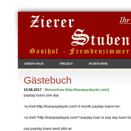
UNSER HAUS
FREIZEIT
IN DER NÄHE
Gästebuch
10.06.2017
-
MoisesKaw
(http://loanpaydayok.com/)
payday loans one day
<a href=http://loanpaydayok.com/>3 month payday loans</a>
<a href="http://loanpaydayok.com/">payday loan or pay day loan</
usa payday loans west allis wi