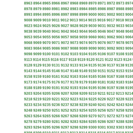
8963
8964
8965
8966
8967
8968
8969
8970
8971
8972
8973
897
8978
8979
8980
8981
8982
8983
8984
8985
8986
8987
8988
898
8993
8994
8995
8996
8997
8998
8999
9000
9001
9002
9003
900
9008
9009
9010
9011
9012
9013
9014
9015
9016
9017
9018
901
9023
9024
9025
9026
9027
9028
9029
9030
9031
9032
9033
903
9038
9039
9040
9041
9042
9043
9044
9045
9046
9047
9048
904
9053
9054
9055
9056
9057
9058
9059
9060
9061
9062
9063
906
9068
9069
9070
9071
9072
9073
9074
9075
9076
9077
9078
907
9083
9084
9085
9086
9087
9088
9089
9090
9091
9092
9093
909
9098
9099
9100
9101
9102
9103
9104
9105
9106
9107
9108
910
9113
9114
9115
9116
9117
9118
9119
9120
9121
9122
9123
9124
9128
9129
9130
9131
9132
9133
9134
9135
9136
9137
9138
913
9143
9144
9145
9146
9147
9148
9149
9150
9151
9152
9153
915
9158
9159
9160
9161
9162
9163
9164
9165
9166
9167
9168
916
9173
9174
9175
9176
9177
9178
9179
9180
9181
9182
9183
918
9188
9189
9190
9191
9192
9193
9194
9195
9196
9197
9198
919
9203
9204
9205
9206
9207
9208
9209
9210
9211
9212
9213
921
9218
9219
9220
9221
9222
9223
9224
9225
9226
9227
9228
922
9233
9234
9235
9236
9237
9238
9239
9240
9241
9242
9243
924
9248
9249
9250
9251
9252
9253
9254
9255
9256
9257
9258
925
9263
9264
9265
9266
9267
9268
9269
9270
9271
9272
9273
927
9278
9279
9280
9281
9282
9283
9284
9285
9286
9287
9288
928
9293
9294
9295
9296
9297
9298
9299
9300
9301
9302
9303
930