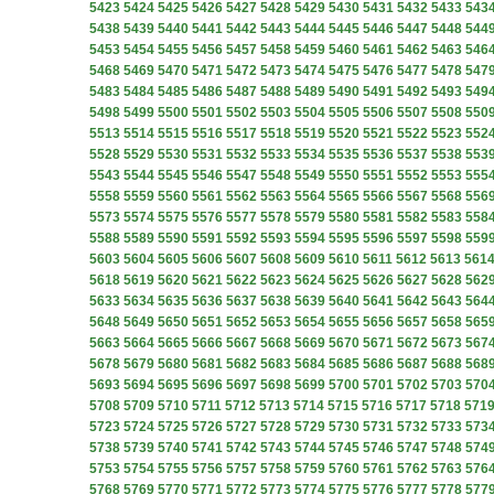
5423
5424
5425
5426
5427
5428
5429
5430
5431
5432
5433
543
5438
5439
5440
5441
5442
5443
5444
5445
5446
5447
5448
544
5453
5454
5455
5456
5457
5458
5459
5460
5461
5462
5463
546
5468
5469
5470
5471
5472
5473
5474
5475
5476
5477
5478
547
5483
5484
5485
5486
5487
5488
5489
5490
5491
5492
5493
549
5498
5499
5500
5501
5502
5503
5504
5505
5506
5507
5508
550
5513
5514
5515
5516
5517
5518
5519
5520
5521
5522
5523
552
5528
5529
5530
5531
5532
5533
5534
5535
5536
5537
5538
553
5543
5544
5545
5546
5547
5548
5549
5550
5551
5552
5553
555
5558
5559
5560
5561
5562
5563
5564
5565
5566
5567
5568
556
5573
5574
5575
5576
5577
5578
5579
5580
5581
5582
5583
558
5588
5589
5590
5591
5592
5593
5594
5595
5596
5597
5598
559
5603
5604
5605
5606
5607
5608
5609
5610
5611
5612
5613
561
5618
5619
5620
5621
5622
5623
5624
5625
5626
5627
5628
562
5633
5634
5635
5636
5637
5638
5639
5640
5641
5642
5643
564
5648
5649
5650
5651
5652
5653
5654
5655
5656
5657
5658
565
5663
5664
5665
5666
5667
5668
5669
5670
5671
5672
5673
567
5678
5679
5680
5681
5682
5683
5684
5685
5686
5687
5688
568
5693
5694
5695
5696
5697
5698
5699
5700
5701
5702
5703
570
5708
5709
5710
5711
5712
5713
5714
5715
5716
5717
5718
571
5723
5724
5725
5726
5727
5728
5729
5730
5731
5732
5733
573
5738
5739
5740
5741
5742
5743
5744
5745
5746
5747
5748
574
5753
5754
5755
5756
5757
5758
5759
5760
5761
5762
5763
576
5768
5769
5770
5771
5772
5773
5774
5775
5776
5777
5778
577