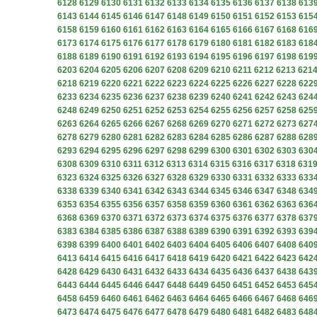
6128
6129
6130
6131
6132
6133
6134
6135
6136
6137
6138
613
6143
6144
6145
6146
6147
6148
6149
6150
6151
6152
6153
615
6158
6159
6160
6161
6162
6163
6164
6165
6166
6167
6168
616
6173
6174
6175
6176
6177
6178
6179
6180
6181
6182
6183
618
6188
6189
6190
6191
6192
6193
6194
6195
6196
6197
6198
619
6203
6204
6205
6206
6207
6208
6209
6210
6211
6212
6213
621
6218
6219
6220
6221
6222
6223
6224
6225
6226
6227
6228
622
6233
6234
6235
6236
6237
6238
6239
6240
6241
6242
6243
624
6248
6249
6250
6251
6252
6253
6254
6255
6256
6257
6258
625
6263
6264
6265
6266
6267
6268
6269
6270
6271
6272
6273
627
6278
6279
6280
6281
6282
6283
6284
6285
6286
6287
6288
628
6293
6294
6295
6296
6297
6298
6299
6300
6301
6302
6303
630
6308
6309
6310
6311
6312
6313
6314
6315
6316
6317
6318
631
6323
6324
6325
6326
6327
6328
6329
6330
6331
6332
6333
633
6338
6339
6340
6341
6342
6343
6344
6345
6346
6347
6348
634
6353
6354
6355
6356
6357
6358
6359
6360
6361
6362
6363
636
6368
6369
6370
6371
6372
6373
6374
6375
6376
6377
6378
637
6383
6384
6385
6386
6387
6388
6389
6390
6391
6392
6393
639
6398
6399
6400
6401
6402
6403
6404
6405
6406
6407
6408
640
6413
6414
6415
6416
6417
6418
6419
6420
6421
6422
6423
642
6428
6429
6430
6431
6432
6433
6434
6435
6436
6437
6438
643
6443
6444
6445
6446
6447
6448
6449
6450
6451
6452
6453
645
6458
6459
6460
6461
6462
6463
6464
6465
6466
6467
6468
646
6473
6474
6475
6476
6477
6478
6479
6480
6481
6482
6483
648