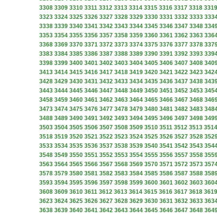
3308
3309
3310
3311
3312
3313
3314
3315
3316
3317
3318
331
3323
3324
3325
3326
3327
3328
3329
3330
3331
3332
3333
333
3338
3339
3340
3341
3342
3343
3344
3345
3346
3347
3348
334
3353
3354
3355
3356
3357
3358
3359
3360
3361
3362
3363
336
3368
3369
3370
3371
3372
3373
3374
3375
3376
3377
3378
337
3383
3384
3385
3386
3387
3388
3389
3390
3391
3392
3393
339
3398
3399
3400
3401
3402
3403
3404
3405
3406
3407
3408
340
3413
3414
3415
3416
3417
3418
3419
3420
3421
3422
3423
342
3428
3429
3430
3431
3432
3433
3434
3435
3436
3437
3438
343
3443
3444
3445
3446
3447
3448
3449
3450
3451
3452
3453
345
3458
3459
3460
3461
3462
3463
3464
3465
3466
3467
3468
346
3473
3474
3475
3476
3477
3478
3479
3480
3481
3482
3483
348
3488
3489
3490
3491
3492
3493
3494
3495
3496
3497
3498
349
3503
3504
3505
3506
3507
3508
3509
3510
3511
3512
3513
351
3518
3519
3520
3521
3522
3523
3524
3525
3526
3527
3528
352
3533
3534
3535
3536
3537
3538
3539
3540
3541
3542
3543
354
3548
3549
3550
3551
3552
3553
3554
3555
3556
3557
3558
355
3563
3564
3565
3566
3567
3568
3569
3570
3571
3572
3573
357
3578
3579
3580
3581
3582
3583
3584
3585
3586
3587
3588
358
3593
3594
3595
3596
3597
3598
3599
3600
3601
3602
3603
360
3608
3609
3610
3611
3612
3613
3614
3615
3616
3617
3618
361
3623
3624
3625
3626
3627
3628
3629
3630
3631
3632
3633
363
3638
3639
3640
3641
3642
3643
3644
3645
3646
3647
3648
364