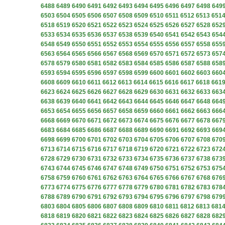
6488
6489
6490
6491
6492
6493
6494
6495
6496
6497
6498
649
6503
6504
6505
6506
6507
6508
6509
6510
6511
6512
6513
651
6518
6519
6520
6521
6522
6523
6524
6525
6526
6527
6528
652
6533
6534
6535
6536
6537
6538
6539
6540
6541
6542
6543
654
6548
6549
6550
6551
6552
6553
6554
6555
6556
6557
6558
655
6563
6564
6565
6566
6567
6568
6569
6570
6571
6572
6573
657
6578
6579
6580
6581
6582
6583
6584
6585
6586
6587
6588
658
6593
6594
6595
6596
6597
6598
6599
6600
6601
6602
6603
660
6608
6609
6610
6611
6612
6613
6614
6615
6616
6617
6618
661
6623
6624
6625
6626
6627
6628
6629
6630
6631
6632
6633
663
6638
6639
6640
6641
6642
6643
6644
6645
6646
6647
6648
664
6653
6654
6655
6656
6657
6658
6659
6660
6661
6662
6663
666
6668
6669
6670
6671
6672
6673
6674
6675
6676
6677
6678
667
6683
6684
6685
6686
6687
6688
6689
6690
6691
6692
6693
669
6698
6699
6700
6701
6702
6703
6704
6705
6706
6707
6708
670
6713
6714
6715
6716
6717
6718
6719
6720
6721
6722
6723
672
6728
6729
6730
6731
6732
6733
6734
6735
6736
6737
6738
673
6743
6744
6745
6746
6747
6748
6749
6750
6751
6752
6753
675
6758
6759
6760
6761
6762
6763
6764
6765
6766
6767
6768
676
6773
6774
6775
6776
6777
6778
6779
6780
6781
6782
6783
678
6788
6789
6790
6791
6792
6793
6794
6795
6796
6797
6798
679
6803
6804
6805
6806
6807
6808
6809
6810
6811
6812
6813
681
6818
6819
6820
6821
6822
6823
6824
6825
6826
6827
6828
682