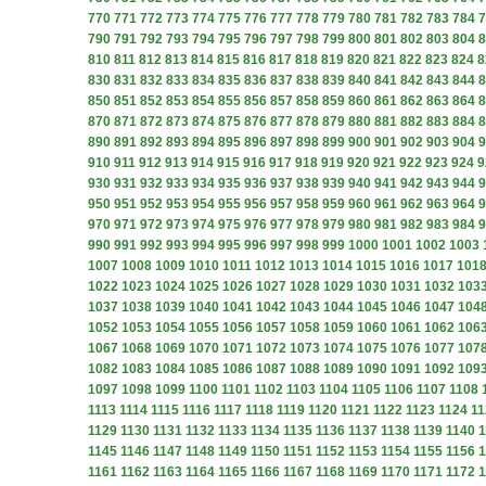
770
771
772
773
774
775
776
777
778
779
780
781
782
783
784
7
790
791
792
793
794
795
796
797
798
799
800
801
802
803
804
8
810
811
812
813
814
815
816
817
818
819
820
821
822
823
824
8
830
831
832
833
834
835
836
837
838
839
840
841
842
843
844
8
850
851
852
853
854
855
856
857
858
859
860
861
862
863
864
8
870
871
872
873
874
875
876
877
878
879
880
881
882
883
884
8
890
891
892
893
894
895
896
897
898
899
900
901
902
903
904
9
910
911
912
913
914
915
916
917
918
919
920
921
922
923
924
9
930
931
932
933
934
935
936
937
938
939
940
941
942
943
944
9
950
951
952
953
954
955
956
957
958
959
960
961
962
963
964
9
970
971
972
973
974
975
976
977
978
979
980
981
982
983
984
9
990
991
992
993
994
995
996
997
998
999
1000
1001
1002
1003
1007
1008
1009
1010
1011
1012
1013
1014
1015
1016
1017
101
1022
1023
1024
1025
1026
1027
1028
1029
1030
1031
1032
103
1037
1038
1039
1040
1041
1042
1043
1044
1045
1046
1047
104
1052
1053
1054
1055
1056
1057
1058
1059
1060
1061
1062
106
1067
1068
1069
1070
1071
1072
1073
1074
1075
1076
1077
107
1082
1083
1084
1085
1086
1087
1088
1089
1090
1091
1092
109
1097
1098
1099
1100
1101
1102
1103
1104
1105
1106
1107
1108
1113
1114
1115
1116
1117
1118
1119
1120
1121
1122
1123
1124
11
1129
1130
1131
1132
1133
1134
1135
1136
1137
1138
1139
1140
1
1145
1146
1147
1148
1149
1150
1151
1152
1153
1154
1155
1156
1
1161
1162
1163
1164
1165
1166
1167
1168
1169
1170
1171
1172
1