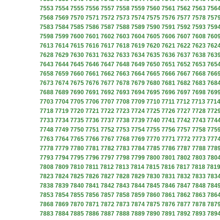
7553
7554
7555
7556
7557
7558
7559
7560
7561
7562
7563
756
7568
7569
7570
7571
7572
7573
7574
7575
7576
7577
7578
757
7583
7584
7585
7586
7587
7588
7589
7590
7591
7592
7593
759
7598
7599
7600
7601
7602
7603
7604
7605
7606
7607
7608
760
7613
7614
7615
7616
7617
7618
7619
7620
7621
7622
7623
762
7628
7629
7630
7631
7632
7633
7634
7635
7636
7637
7638
763
7643
7644
7645
7646
7647
7648
7649
7650
7651
7652
7653
765
7658
7659
7660
7661
7662
7663
7664
7665
7666
7667
7668
766
7673
7674
7675
7676
7677
7678
7679
7680
7681
7682
7683
768
7688
7689
7690
7691
7692
7693
7694
7695
7696
7697
7698
769
7703
7704
7705
7706
7707
7708
7709
7710
7711
7712
7713
771
7718
7719
7720
7721
7722
7723
7724
7725
7726
7727
7728
772
7733
7734
7735
7736
7737
7738
7739
7740
7741
7742
7743
774
7748
7749
7750
7751
7752
7753
7754
7755
7756
7757
7758
775
7763
7764
7765
7766
7767
7768
7769
7770
7771
7772
7773
777
7778
7779
7780
7781
7782
7783
7784
7785
7786
7787
7788
778
7793
7794
7795
7796
7797
7798
7799
7800
7801
7802
7803
780
7808
7809
7810
7811
7812
7813
7814
7815
7816
7817
7818
781
7823
7824
7825
7826
7827
7828
7829
7830
7831
7832
7833
783
7838
7839
7840
7841
7842
7843
7844
7845
7846
7847
7848
784
7853
7854
7855
7856
7857
7858
7859
7860
7861
7862
7863
786
7868
7869
7870
7871
7872
7873
7874
7875
7876
7877
7878
787
7883
7884
7885
7886
7887
7888
7889
7890
7891
7892
7893
789