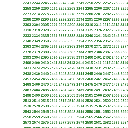
2243
2244
2245
2246
2247
2248
2249
2250
2251
2252
2253
225
2258
2259
2260
2261
2262
2263
2264
2265
2266
2267
2268
226
2273
2274
2275
2276
2277
2278
2279
2280
2281
2282
2283
228
2288
2289
2290
2291
2292
2293
2294
2295
2296
2297
2298
229
2303
2304
2305
2306
2307
2308
2309
2310
2311
2312
2313
231
2318
2319
2320
2321
2322
2323
2324
2325
2326
2327
2328
232
2333
2334
2335
2336
2337
2338
2339
2340
2341
2342
2343
234
2348
2349
2350
2351
2352
2353
2354
2355
2356
2357
2358
235
2363
2364
2365
2366
2367
2368
2369
2370
2371
2372
2373
237
2378
2379
2380
2381
2382
2383
2384
2385
2386
2387
2388
238
2393
2394
2395
2396
2397
2398
2399
2400
2401
2402
2403
240
2408
2409
2410
2411
2412
2413
2414
2415
2416
2417
2418
241
2423
2424
2425
2426
2427
2428
2429
2430
2431
2432
2433
243
2438
2439
2440
2441
2442
2443
2444
2445
2446
2447
2448
244
2453
2454
2455
2456
2457
2458
2459
2460
2461
2462
2463
246
2468
2469
2470
2471
2472
2473
2474
2475
2476
2477
2478
247
2483
2484
2485
2486
2487
2488
2489
2490
2491
2492
2493
249
2498
2499
2500
2501
2502
2503
2504
2505
2506
2507
2508
250
2513
2514
2515
2516
2517
2518
2519
2520
2521
2522
2523
252
2528
2529
2530
2531
2532
2533
2534
2535
2536
2537
2538
253
2543
2544
2545
2546
2547
2548
2549
2550
2551
2552
2553
255
2558
2559
2560
2561
2562
2563
2564
2565
2566
2567
2568
256
2573
2574
2575
2576
2577
2578
2579
2580
2581
2582
2583
258