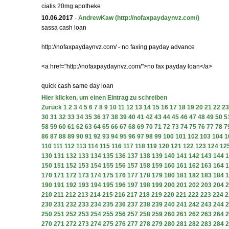
cialis 20mg apotheke
10.06.2017
-
AndrewKaw
(http://nofaxpaydaynvz.com/)
sassa cash loan
http://nofaxpaydaynvz.com/ - no faxing payday advance
<a href="http://nofaxpaydaynvz.com/">no fax payday loan</a>
quick cash same day loan
Hier klicken, um einen Eintrag zu schreiben
Zurück
1
2
3
4
5
6
7
8
9
10
11
12
13
14
15
16
17
18
19
20
21
22
23
30
31
32
33
34
35
36
37
38
39
40
41
42
43
44
45
46
47
48
49
50
5
58
59
60
61
62
63
64
65
66
67
68
69
70
71
72
73
74
75
76
77
78
7
86
87
88
89
90
91
92
93
94
95
96
97
98
99
100
101
102
103
104
1
110
111
112
113
114
115
116
117
118
119
120
121
122
123
124
12
130
131
132
133
134
135
136
137
138
139
140
141
142
143
144
1
150
151
152
153
154
155
156
157
158
159
160
161
162
163
164
1
170
171
172
173
174
175
176
177
178
179
180
181
182
183
184
1
190
191
192
193
194
195
196
197
198
199
200
201
202
203
204
2
210
211
212
213
214
215
216
217
218
219
220
221
222
223
224
2
230
231
232
233
234
235
236
237
238
239
240
241
242
243
244
2
250
251
252
253
254
255
256
257
258
259
260
261
262
263
264
2
270
271
272
273
274
275
276
277
278
279
280
281
282
283
284
2