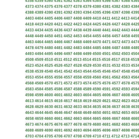
4358
4359
4360
4361
4362
4363
4364
4365
4366
4367
4368
436
4373
4374
4375
4376
4377
4378
4379
4380
4381
4382
4383
438
4388
4389
4390
4391
4392
4393
4394
4395
4396
4397
4398
439
4403
4404
4405
4406
4407
4408
4409
4410
4411
4412
4413
441
4418
4419
4420
4421
4422
4423
4424
4425
4426
4427
4428
442
4433
4434
4435
4436
4437
4438
4439
4440
4441
4442
4443
444
4448
4449
4450
4451
4452
4453
4454
4455
4456
4457
4458
445
4463
4464
4465
4466
4467
4468
4469
4470
4471
4472
4473
447
4478
4479
4480
4481
4482
4483
4484
4485
4486
4487
4488
448
4493
4494
4495
4496
4497
4498
4499
4500
4501
4502
4503
450
4508
4509
4510
4511
4512
4513
4514
4515
4516
4517
4518
451
4523
4524
4525
4526
4527
4528
4529
4530
4531
4532
4533
453
4538
4539
4540
4541
4542
4543
4544
4545
4546
4547
4548
454
4553
4554
4555
4556
4557
4558
4559
4560
4561
4562
4563
456
4568
4569
4570
4571
4572
4573
4574
4575
4576
4577
4578
457
4583
4584
4585
4586
4587
4588
4589
4590
4591
4592
4593
459
4598
4599
4600
4601
4602
4603
4604
4605
4606
4607
4608
460
4613
4614
4615
4616
4617
4618
4619
4620
4621
4622
4623
462
4628
4629
4630
4631
4632
4633
4634
4635
4636
4637
4638
463
4643
4644
4645
4646
4647
4648
4649
4650
4651
4652
4653
465
4658
4659
4660
4661
4662
4663
4664
4665
4666
4667
4668
466
4673
4674
4675
4676
4677
4678
4679
4680
4681
4682
4683
468
4688
4689
4690
4691
4692
4693
4694
4695
4696
4697
4698
469
4703
4704
4705
4706
4707
4708
4709
4710
4711
4712
4713
471