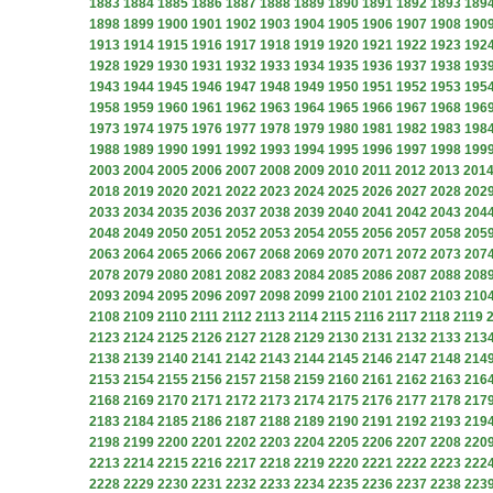
1883
1884
1885
1886
1887
1888
1889
1890
1891
1892
1893
189
1898
1899
1900
1901
1902
1903
1904
1905
1906
1907
1908
190
1913
1914
1915
1916
1917
1918
1919
1920
1921
1922
1923
192
1928
1929
1930
1931
1932
1933
1934
1935
1936
1937
1938
193
1943
1944
1945
1946
1947
1948
1949
1950
1951
1952
1953
195
1958
1959
1960
1961
1962
1963
1964
1965
1966
1967
1968
196
1973
1974
1975
1976
1977
1978
1979
1980
1981
1982
1983
198
1988
1989
1990
1991
1992
1993
1994
1995
1996
1997
1998
199
2003
2004
2005
2006
2007
2008
2009
2010
2011
2012
2013
201
2018
2019
2020
2021
2022
2023
2024
2025
2026
2027
2028
202
2033
2034
2035
2036
2037
2038
2039
2040
2041
2042
2043
204
2048
2049
2050
2051
2052
2053
2054
2055
2056
2057
2058
205
2063
2064
2065
2066
2067
2068
2069
2070
2071
2072
2073
207
2078
2079
2080
2081
2082
2083
2084
2085
2086
2087
2088
208
2093
2094
2095
2096
2097
2098
2099
2100
2101
2102
2103
210
2108
2109
2110
2111
2112
2113
2114
2115
2116
2117
2118
2119
2123
2124
2125
2126
2127
2128
2129
2130
2131
2132
2133
213
2138
2139
2140
2141
2142
2143
2144
2145
2146
2147
2148
214
2153
2154
2155
2156
2157
2158
2159
2160
2161
2162
2163
216
2168
2169
2170
2171
2172
2173
2174
2175
2176
2177
2178
217
2183
2184
2185
2186
2187
2188
2189
2190
2191
2192
2193
219
2198
2199
2200
2201
2202
2203
2204
2205
2206
2207
2208
220
2213
2214
2215
2216
2217
2218
2219
2220
2221
2222
2223
222
2228
2229
2230
2231
2232
2233
2234
2235
2236
2237
2238
223