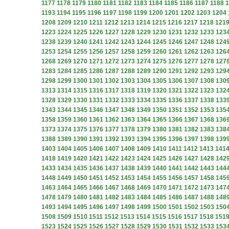
1177
1178
1179
1180
1181
1182
1183
1184
1185
1186
1187
1188
1
1193
1194
1195
1196
1197
1198
1199
1200
1201
1202
1203
1204
1208
1209
1210
1211
1212
1213
1214
1215
1216
1217
1218
121
1223
1224
1225
1226
1227
1228
1229
1230
1231
1232
1233
123
1238
1239
1240
1241
1242
1243
1244
1245
1246
1247
1248
124
1253
1254
1255
1256
1257
1258
1259
1260
1261
1262
1263
126
1268
1269
1270
1271
1272
1273
1274
1275
1276
1277
1278
127
1283
1284
1285
1286
1287
1288
1289
1290
1291
1292
1293
129
1298
1299
1300
1301
1302
1303
1304
1305
1306
1307
1308
130
1313
1314
1315
1316
1317
1318
1319
1320
1321
1322
1323
132
1328
1329
1330
1331
1332
1333
1334
1335
1336
1337
1338
133
1343
1344
1345
1346
1347
1348
1349
1350
1351
1352
1353
135
1358
1359
1360
1361
1362
1363
1364
1365
1366
1367
1368
136
1373
1374
1375
1376
1377
1378
1379
1380
1381
1382
1383
138
1388
1389
1390
1391
1392
1393
1394
1395
1396
1397
1398
139
1403
1404
1405
1406
1407
1408
1409
1410
1411
1412
1413
141
1418
1419
1420
1421
1422
1423
1424
1425
1426
1427
1428
142
1433
1434
1435
1436
1437
1438
1439
1440
1441
1442
1443
144
1448
1449
1450
1451
1452
1453
1454
1455
1456
1457
1458
145
1463
1464
1465
1466
1467
1468
1469
1470
1471
1472
1473
147
1478
1479
1480
1481
1482
1483
1484
1485
1486
1487
1488
148
1493
1494
1495
1496
1497
1498
1499
1500
1501
1502
1503
150
1508
1509
1510
1511
1512
1513
1514
1515
1516
1517
1518
151
1523
1524
1525
1526
1527
1528
1529
1530
1531
1532
1533
153