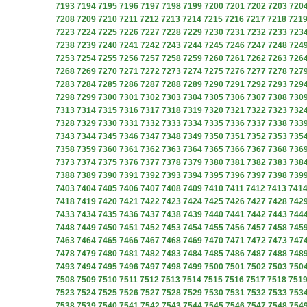
7193
7194
7195
7196
7197
7198
7199
7200
7201
7202
7203
720
7208
7209
7210
7211
7212
7213
7214
7215
7216
7217
7218
721
7223
7224
7225
7226
7227
7228
7229
7230
7231
7232
7233
723
7238
7239
7240
7241
7242
7243
7244
7245
7246
7247
7248
724
7253
7254
7255
7256
7257
7258
7259
7260
7261
7262
7263
726
7268
7269
7270
7271
7272
7273
7274
7275
7276
7277
7278
727
7283
7284
7285
7286
7287
7288
7289
7290
7291
7292
7293
729
7298
7299
7300
7301
7302
7303
7304
7305
7306
7307
7308
730
7313
7314
7315
7316
7317
7318
7319
7320
7321
7322
7323
732
7328
7329
7330
7331
7332
7333
7334
7335
7336
7337
7338
733
7343
7344
7345
7346
7347
7348
7349
7350
7351
7352
7353
735
7358
7359
7360
7361
7362
7363
7364
7365
7366
7367
7368
736
7373
7374
7375
7376
7377
7378
7379
7380
7381
7382
7383
738
7388
7389
7390
7391
7392
7393
7394
7395
7396
7397
7398
739
7403
7404
7405
7406
7407
7408
7409
7410
7411
7412
7413
741
7418
7419
7420
7421
7422
7423
7424
7425
7426
7427
7428
742
7433
7434
7435
7436
7437
7438
7439
7440
7441
7442
7443
744
7448
7449
7450
7451
7452
7453
7454
7455
7456
7457
7458
745
7463
7464
7465
7466
7467
7468
7469
7470
7471
7472
7473
747
7478
7479
7480
7481
7482
7483
7484
7485
7486
7487
7488
748
7493
7494
7495
7496
7497
7498
7499
7500
7501
7502
7503
750
7508
7509
7510
7511
7512
7513
7514
7515
7516
7517
7518
751
7523
7524
7525
7526
7527
7528
7529
7530
7531
7532
7533
753
7538
7539
7540
7541
7542
7543
7544
7545
7546
7547
7548
754