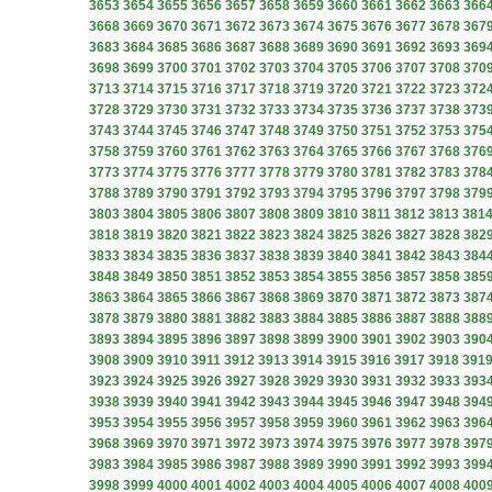
3653
3654
3655
3656
3657
3658
3659
3660
3661
3662
3663
366
3668
3669
3670
3671
3672
3673
3674
3675
3676
3677
3678
367
3683
3684
3685
3686
3687
3688
3689
3690
3691
3692
3693
369
3698
3699
3700
3701
3702
3703
3704
3705
3706
3707
3708
370
3713
3714
3715
3716
3717
3718
3719
3720
3721
3722
3723
372
3728
3729
3730
3731
3732
3733
3734
3735
3736
3737
3738
373
3743
3744
3745
3746
3747
3748
3749
3750
3751
3752
3753
375
3758
3759
3760
3761
3762
3763
3764
3765
3766
3767
3768
376
3773
3774
3775
3776
3777
3778
3779
3780
3781
3782
3783
378
3788
3789
3790
3791
3792
3793
3794
3795
3796
3797
3798
379
3803
3804
3805
3806
3807
3808
3809
3810
3811
3812
3813
381
3818
3819
3820
3821
3822
3823
3824
3825
3826
3827
3828
382
3833
3834
3835
3836
3837
3838
3839
3840
3841
3842
3843
384
3848
3849
3850
3851
3852
3853
3854
3855
3856
3857
3858
385
3863
3864
3865
3866
3867
3868
3869
3870
3871
3872
3873
387
3878
3879
3880
3881
3882
3883
3884
3885
3886
3887
3888
388
3893
3894
3895
3896
3897
3898
3899
3900
3901
3902
3903
390
3908
3909
3910
3911
3912
3913
3914
3915
3916
3917
3918
391
3923
3924
3925
3926
3927
3928
3929
3930
3931
3932
3933
393
3938
3939
3940
3941
3942
3943
3944
3945
3946
3947
3948
394
3953
3954
3955
3956
3957
3958
3959
3960
3961
3962
3963
396
3968
3969
3970
3971
3972
3973
3974
3975
3976
3977
3978
397
3983
3984
3985
3986
3987
3988
3989
3990
3991
3992
3993
399
3998
3999
4000
4001
4002
4003
4004
4005
4006
4007
4008
400