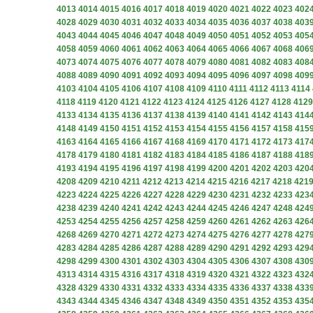
4013
4014
4015
4016
4017
4018
4019
4020
4021
4022
4023
402
4028
4029
4030
4031
4032
4033
4034
4035
4036
4037
4038
403
4043
4044
4045
4046
4047
4048
4049
4050
4051
4052
4053
405
4058
4059
4060
4061
4062
4063
4064
4065
4066
4067
4068
406
4073
4074
4075
4076
4077
4078
4079
4080
4081
4082
4083
408
4088
4089
4090
4091
4092
4093
4094
4095
4096
4097
4098
409
4103
4104
4105
4106
4107
4108
4109
4110
4111
4112
4113
4114
4118
4119
4120
4121
4122
4123
4124
4125
4126
4127
4128
4129
4133
4134
4135
4136
4137
4138
4139
4140
4141
4142
4143
414
4148
4149
4150
4151
4152
4153
4154
4155
4156
4157
4158
415
4163
4164
4165
4166
4167
4168
4169
4170
4171
4172
4173
417
4178
4179
4180
4181
4182
4183
4184
4185
4186
4187
4188
418
4193
4194
4195
4196
4197
4198
4199
4200
4201
4202
4203
420
4208
4209
4210
4211
4212
4213
4214
4215
4216
4217
4218
421
4223
4224
4225
4226
4227
4228
4229
4230
4231
4232
4233
423
4238
4239
4240
4241
4242
4243
4244
4245
4246
4247
4248
424
4253
4254
4255
4256
4257
4258
4259
4260
4261
4262
4263
426
4268
4269
4270
4271
4272
4273
4274
4275
4276
4277
4278
427
4283
4284
4285
4286
4287
4288
4289
4290
4291
4292
4293
429
4298
4299
4300
4301
4302
4303
4304
4305
4306
4307
4308
430
4313
4314
4315
4316
4317
4318
4319
4320
4321
4322
4323
432
4328
4329
4330
4331
4332
4333
4334
4335
4336
4337
4338
433
4343
4344
4345
4346
4347
4348
4349
4350
4351
4352
4353
435