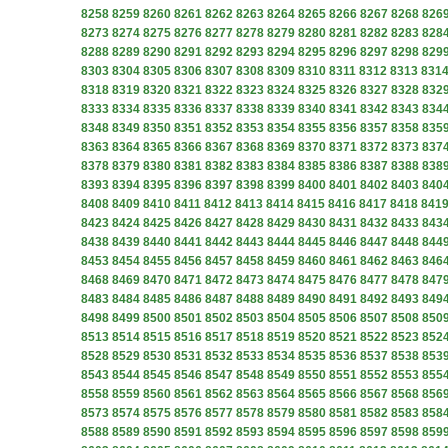
8258
8259
8260
8261
8262
8263
8264
8265
8266
8267
8268
826
8273
8274
8275
8276
8277
8278
8279
8280
8281
8282
8283
828
8288
8289
8290
8291
8292
8293
8294
8295
8296
8297
8298
829
8303
8304
8305
8306
8307
8308
8309
8310
8311
8312
8313
831
8318
8319
8320
8321
8322
8323
8324
8325
8326
8327
8328
832
8333
8334
8335
8336
8337
8338
8339
8340
8341
8342
8343
834
8348
8349
8350
8351
8352
8353
8354
8355
8356
8357
8358
835
8363
8364
8365
8366
8367
8368
8369
8370
8371
8372
8373
837
8378
8379
8380
8381
8382
8383
8384
8385
8386
8387
8388
838
8393
8394
8395
8396
8397
8398
8399
8400
8401
8402
8403
840
8408
8409
8410
8411
8412
8413
8414
8415
8416
8417
8418
841
8423
8424
8425
8426
8427
8428
8429
8430
8431
8432
8433
843
8438
8439
8440
8441
8442
8443
8444
8445
8446
8447
8448
844
8453
8454
8455
8456
8457
8458
8459
8460
8461
8462
8463
846
8468
8469
8470
8471
8472
8473
8474
8475
8476
8477
8478
847
8483
8484
8485
8486
8487
8488
8489
8490
8491
8492
8493
849
8498
8499
8500
8501
8502
8503
8504
8505
8506
8507
8508
850
8513
8514
8515
8516
8517
8518
8519
8520
8521
8522
8523
852
8528
8529
8530
8531
8532
8533
8534
8535
8536
8537
8538
853
8543
8544
8545
8546
8547
8548
8549
8550
8551
8552
8553
855
8558
8559
8560
8561
8562
8563
8564
8565
8566
8567
8568
856
8573
8574
8575
8576
8577
8578
8579
8580
8581
8582
8583
858
8588
8589
8590
8591
8592
8593
8594
8595
8596
8597
8598
859