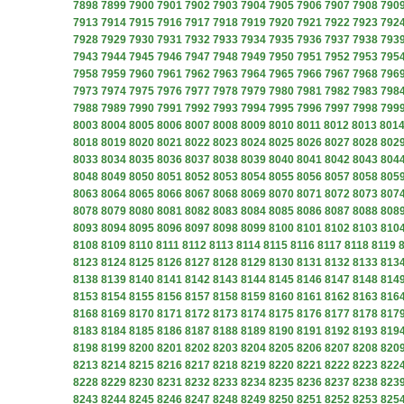
7898
7899
7900
7901
7902
7903
7904
7905
7906
7907
7908
790
7913
7914
7915
7916
7917
7918
7919
7920
7921
7922
7923
792
7928
7929
7930
7931
7932
7933
7934
7935
7936
7937
7938
793
7943
7944
7945
7946
7947
7948
7949
7950
7951
7952
7953
795
7958
7959
7960
7961
7962
7963
7964
7965
7966
7967
7968
796
7973
7974
7975
7976
7977
7978
7979
7980
7981
7982
7983
798
7988
7989
7990
7991
7992
7993
7994
7995
7996
7997
7998
799
8003
8004
8005
8006
8007
8008
8009
8010
8011
8012
8013
801
8018
8019
8020
8021
8022
8023
8024
8025
8026
8027
8028
802
8033
8034
8035
8036
8037
8038
8039
8040
8041
8042
8043
804
8048
8049
8050
8051
8052
8053
8054
8055
8056
8057
8058
805
8063
8064
8065
8066
8067
8068
8069
8070
8071
8072
8073
807
8078
8079
8080
8081
8082
8083
8084
8085
8086
8087
8088
808
8093
8094
8095
8096
8097
8098
8099
8100
8101
8102
8103
810
8108
8109
8110
8111
8112
8113
8114
8115
8116
8117
8118
8119
8123
8124
8125
8126
8127
8128
8129
8130
8131
8132
8133
813
8138
8139
8140
8141
8142
8143
8144
8145
8146
8147
8148
814
8153
8154
8155
8156
8157
8158
8159
8160
8161
8162
8163
816
8168
8169
8170
8171
8172
8173
8174
8175
8176
8177
8178
817
8183
8184
8185
8186
8187
8188
8189
8190
8191
8192
8193
819
8198
8199
8200
8201
8202
8203
8204
8205
8206
8207
8208
820
8213
8214
8215
8216
8217
8218
8219
8220
8221
8222
8223
822
8228
8229
8230
8231
8232
8233
8234
8235
8236
8237
8238
823
8243
8244
8245
8246
8247
8248
8249
8250
8251
8252
8253
825