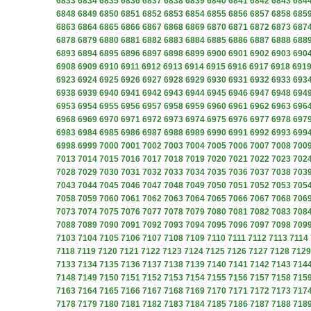
6833
6834
6835
6836
6837
6838
6839
6840
6841
6842
6843
684
6848
6849
6850
6851
6852
6853
6854
6855
6856
6857
6858
685
6863
6864
6865
6866
6867
6868
6869
6870
6871
6872
6873
687
6878
6879
6880
6881
6882
6883
6884
6885
6886
6887
6888
688
6893
6894
6895
6896
6897
6898
6899
6900
6901
6902
6903
690
6908
6909
6910
6911
6912
6913
6914
6915
6916
6917
6918
691
6923
6924
6925
6926
6927
6928
6929
6930
6931
6932
6933
693
6938
6939
6940
6941
6942
6943
6944
6945
6946
6947
6948
694
6953
6954
6955
6956
6957
6958
6959
6960
6961
6962
6963
696
6968
6969
6970
6971
6972
6973
6974
6975
6976
6977
6978
697
6983
6984
6985
6986
6987
6988
6989
6990
6991
6992
6993
699
6998
6999
7000
7001
7002
7003
7004
7005
7006
7007
7008
700
7013
7014
7015
7016
7017
7018
7019
7020
7021
7022
7023
702
7028
7029
7030
7031
7032
7033
7034
7035
7036
7037
7038
703
7043
7044
7045
7046
7047
7048
7049
7050
7051
7052
7053
705
7058
7059
7060
7061
7062
7063
7064
7065
7066
7067
7068
706
7073
7074
7075
7076
7077
7078
7079
7080
7081
7082
7083
708
7088
7089
7090
7091
7092
7093
7094
7095
7096
7097
7098
709
7103
7104
7105
7106
7107
7108
7109
7110
7111
7112
7113
7114
7118
7119
7120
7121
7122
7123
7124
7125
7126
7127
7128
7129
7133
7134
7135
7136
7137
7138
7139
7140
7141
7142
7143
714
7148
7149
7150
7151
7152
7153
7154
7155
7156
7157
7158
715
7163
7164
7165
7166
7167
7168
7169
7170
7171
7172
7173
717
7178
7179
7180
7181
7182
7183
7184
7185
7186
7187
7188
718