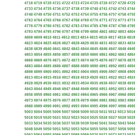
4718
4719
4720
4721
4722
4723
4724
4725
4726
4727
4728
472
4733
4734
4735
4736
4737
4738
4739
4740
4741
4742
4743
474
4748
4749
4750
4751
4752
4753
4754
4755
4756
4757
4758
475
4763
4764
4765
4766
4767
4768
4769
4770
4771
4772
4773
477
4778
4779
4780
4781
4782
4783
4784
4785
4786
4787
4788
478
4793
4794
4795
4796
4797
4798
4799
4800
4801
4802
4803
480
4808
4809
4810
4811
4812
4813
4814
4815
4816
4817
4818
481
4823
4824
4825
4826
4827
4828
4829
4830
4831
4832
4833
483
4838
4839
4840
4841
4842
4843
4844
4845
4846
4847
4848
484
4853
4854
4855
4856
4857
4858
4859
4860
4861
4862
4863
486
4868
4869
4870
4871
4872
4873
4874
4875
4876
4877
4878
487
4883
4884
4885
4886
4887
4888
4889
4890
4891
4892
4893
489
4898
4899
4900
4901
4902
4903
4904
4905
4906
4907
4908
490
4913
4914
4915
4916
4917
4918
4919
4920
4921
4922
4923
492
4928
4929
4930
4931
4932
4933
4934
4935
4936
4937
4938
493
4943
4944
4945
4946
4947
4948
4949
4950
4951
4952
4953
495
4958
4959
4960
4961
4962
4963
4964
4965
4966
4967
4968
496
4973
4974
4975
4976
4977
4978
4979
4980
4981
4982
4983
498
4988
4989
4990
4991
4992
4993
4994
4995
4996
4997
4998
499
5003
5004
5005
5006
5007
5008
5009
5010
5011
5012
5013
501
5018
5019
5020
5021
5022
5023
5024
5025
5026
5027
5028
502
5033
5034
5035
5036
5037
5038
5039
5040
5041
5042
5043
504
5048
5049
5050
5051
5052
5053
5054
5055
5056
5057
5058
505
5063
5064
5065
5066
5067
5068
5069
5070
5071
5072
5073
507