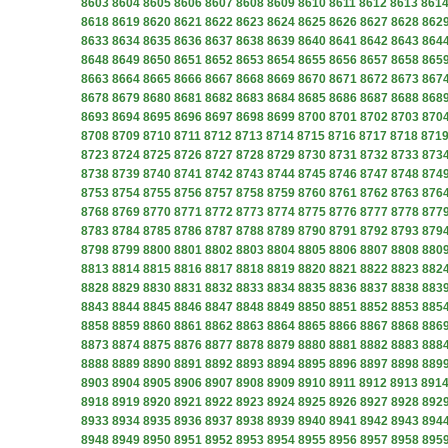
8603
8604
8605
8606
8607
8608
8609
8610
8611
8612
8613
861
8618
8619
8620
8621
8622
8623
8624
8625
8626
8627
8628
862
8633
8634
8635
8636
8637
8638
8639
8640
8641
8642
8643
864
8648
8649
8650
8651
8652
8653
8654
8655
8656
8657
8658
865
8663
8664
8665
8666
8667
8668
8669
8670
8671
8672
8673
867
8678
8679
8680
8681
8682
8683
8684
8685
8686
8687
8688
868
8693
8694
8695
8696
8697
8698
8699
8700
8701
8702
8703
870
8708
8709
8710
8711
8712
8713
8714
8715
8716
8717
8718
871
8723
8724
8725
8726
8727
8728
8729
8730
8731
8732
8733
873
8738
8739
8740
8741
8742
8743
8744
8745
8746
8747
8748
874
8753
8754
8755
8756
8757
8758
8759
8760
8761
8762
8763
876
8768
8769
8770
8771
8772
8773
8774
8775
8776
8777
8778
877
8783
8784
8785
8786
8787
8788
8789
8790
8791
8792
8793
879
8798
8799
8800
8801
8802
8803
8804
8805
8806
8807
8808
880
8813
8814
8815
8816
8817
8818
8819
8820
8821
8822
8823
882
8828
8829
8830
8831
8832
8833
8834
8835
8836
8837
8838
883
8843
8844
8845
8846
8847
8848
8849
8850
8851
8852
8853
885
8858
8859
8860
8861
8862
8863
8864
8865
8866
8867
8868
886
8873
8874
8875
8876
8877
8878
8879
8880
8881
8882
8883
888
8888
8889
8890
8891
8892
8893
8894
8895
8896
8897
8898
889
8903
8904
8905
8906
8907
8908
8909
8910
8911
8912
8913
891
8918
8919
8920
8921
8922
8923
8924
8925
8926
8927
8928
892
8933
8934
8935
8936
8937
8938
8939
8940
8941
8942
8943
894
8948
8949
8950
8951
8952
8953
8954
8955
8956
8957
8958
895