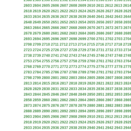
2588
2589
2590
2591
2592
2593
2594
2595
2596
2597
2598
259
2603
2604
2605
2606
2607
2608
2609
2610
2611
2612
2613
261
2618
2619
2620
2621
2622
2623
2624
2625
2626
2627
2628
262
2633
2634
2635
2636
2637
2638
2639
2640
2641
2642
2643
264
2648
2649
2650
2651
2652
2653
2654
2655
2656
2657
2658
265
2663
2664
2665
2666
2667
2668
2669
2670
2671
2672
2673
267
2678
2679
2680
2681
2682
2683
2684
2685
2686
2687
2688
268
2693
2694
2695
2696
2697
2698
2699
2700
2701
2702
2703
270
2708
2709
2710
2711
2712
2713
2714
2715
2716
2717
2718
271
2723
2724
2725
2726
2727
2728
2729
2730
2731
2732
2733
273
2738
2739
2740
2741
2742
2743
2744
2745
2746
2747
2748
274
2753
2754
2755
2756
2757
2758
2759
2760
2761
2762
2763
276
2768
2769
2770
2771
2772
2773
2774
2775
2776
2777
2778
277
2783
2784
2785
2786
2787
2788
2789
2790
2791
2792
2793
279
2798
2799
2800
2801
2802
2803
2804
2805
2806
2807
2808
280
2813
2814
2815
2816
2817
2818
2819
2820
2821
2822
2823
282
2828
2829
2830
2831
2832
2833
2834
2835
2836
2837
2838
283
2843
2844
2845
2846
2847
2848
2849
2850
2851
2852
2853
285
2858
2859
2860
2861
2862
2863
2864
2865
2866
2867
2868
286
2873
2874
2875
2876
2877
2878
2879
2880
2881
2882
2883
288
2888
2889
2890
2891
2892
2893
2894
2895
2896
2897
2898
289
2903
2904
2905
2906
2907
2908
2909
2910
2911
2912
2913
291
2918
2919
2920
2921
2922
2923
2924
2925
2926
2927
2928
292
2933
2934
2935
2936
2937
2938
2939
2940
2941
2942
2943
294