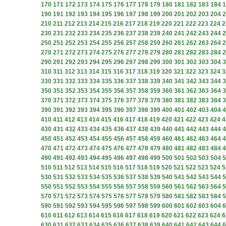
170
171
172
173
174
175
176
177
178
179
180
181
182
183
184
1
190
191
192
193
194
195
196
197
198
199
200
201
202
203
204
2
210
211
212
213
214
215
216
217
218
219
220
221
222
223
224
2
230
231
232
233
234
235
236
237
238
239
240
241
242
243
244
2
250
251
252
253
254
255
256
257
258
259
260
261
262
263
264
2
270
271
272
273
274
275
276
277
278
279
280
281
282
283
284
2
290
291
292
293
294
295
296
297
298
299
300
301
302
303
304
3
310
311
312
313
314
315
316
317
318
319
320
321
322
323
324
3
330
331
332
333
334
335
336
337
338
339
340
341
342
343
344
3
350
351
352
353
354
355
356
357
358
359
360
361
362
363
364
3
370
371
372
373
374
375
376
377
378
379
380
381
382
383
384
3
390
391
392
393
394
395
396
397
398
399
400
401
402
403
404
4
410
411
412
413
414
415
416
417
418
419
420
421
422
423
424
4
430
431
432
433
434
435
436
437
438
439
440
441
442
443
444
4
450
451
452
453
454
455
456
457
458
459
460
461
462
463
464
4
470
471
472
473
474
475
476
477
478
479
480
481
482
483
484
4
490
491
492
493
494
495
496
497
498
499
500
501
502
503
504
5
510
511
512
513
514
515
516
517
518
519
520
521
522
523
524
5
530
531
532
533
534
535
536
537
538
539
540
541
542
543
544
5
550
551
552
553
554
555
556
557
558
559
560
561
562
563
564
5
570
571
572
573
574
575
576
577
578
579
580
581
582
583
584
5
590
591
592
593
594
595
596
597
598
599
600
601
602
603
604
6
610
611
612
613
614
615
616
617
618
619
620
621
622
623
624
6
630
631
632
633
634
635
636
637
638
639
640
641
642
643
644
6