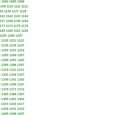
3
1094
1095
1096
1109
1110
1111
1112
25
1126
1127
1128
141
1142
1143
1144
157
1158
1159
1160
173
1174
1175
1176
189
1190
1191
1192
1205
1206
1207
9
1220
1221
1222
4
1235
1236
1237
9
1250
1251
1252
4
1265
1266
1267
9
1280
1281
1282
4
1295
1296
1297
9
1310
1311
1312
4
1325
1326
1327
9
1340
1341
1342
4
1355
1356
1357
9
1370
1371
1372
4
1385
1386
1387
9
1400
1401
1402
4
1415
1416
1417
9
1430
1431
1432
4
1445
1446
1447