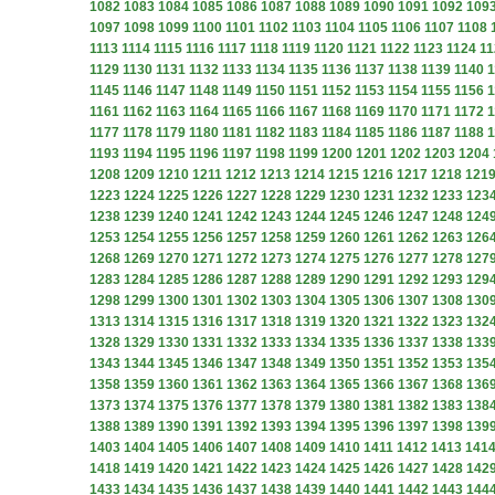
1082
1083
1084
1085
1086
1087
1088
1089
1090
1091
1092
109
1097
1098
1099
1100
1101
1102
1103
1104
1105
1106
1107
1108
1113
1114
1115
1116
1117
1118
1119
1120
1121
1122
1123
1124
11
1129
1130
1131
1132
1133
1134
1135
1136
1137
1138
1139
1140
1
1145
1146
1147
1148
1149
1150
1151
1152
1153
1154
1155
1156
1
1161
1162
1163
1164
1165
1166
1167
1168
1169
1170
1171
1172
1
1177
1178
1179
1180
1181
1182
1183
1184
1185
1186
1187
1188
1
1193
1194
1195
1196
1197
1198
1199
1200
1201
1202
1203
1204
1208
1209
1210
1211
1212
1213
1214
1215
1216
1217
1218
121
1223
1224
1225
1226
1227
1228
1229
1230
1231
1232
1233
123
1238
1239
1240
1241
1242
1243
1244
1245
1246
1247
1248
124
1253
1254
1255
1256
1257
1258
1259
1260
1261
1262
1263
126
1268
1269
1270
1271
1272
1273
1274
1275
1276
1277
1278
127
1283
1284
1285
1286
1287
1288
1289
1290
1291
1292
1293
129
1298
1299
1300
1301
1302
1303
1304
1305
1306
1307
1308
130
1313
1314
1315
1316
1317
1318
1319
1320
1321
1322
1323
132
1328
1329
1330
1331
1332
1333
1334
1335
1336
1337
1338
133
1343
1344
1345
1346
1347
1348
1349
1350
1351
1352
1353
135
1358
1359
1360
1361
1362
1363
1364
1365
1366
1367
1368
136
1373
1374
1375
1376
1377
1378
1379
1380
1381
1382
1383
138
1388
1389
1390
1391
1392
1393
1394
1395
1396
1397
1398
139
1403
1404
1405
1406
1407
1408
1409
1410
1411
1412
1413
141
1418
1419
1420
1421
1422
1423
1424
1425
1426
1427
1428
142
1433
1434
1435
1436
1437
1438
1439
1440
1441
1442
1443
144