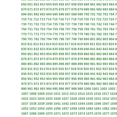
650
651
652
653
654
655
656
657
658
659
660
661
662
663
664
6
670
671
672
673
674
675
676
677
678
679
680
681
682
683
684
6
690
691
692
693
694
695
696
697
698
699
700
701
702
703
704
7
710
711
712
713
714
715
716
717
718
719
720
721
722
723
724
7
730
731
732
733
734
735
736
737
738
739
740
741
742
743
744
7
750
751
752
753
754
755
756
757
758
759
760
761
762
763
764
7
770
771
772
773
774
775
776
777
778
779
780
781
782
783
784
7
790
791
792
793
794
795
796
797
798
799
800
801
802
803
804
8
810
811
812
813
814
815
816
817
818
819
820
821
822
823
824
8
830
831
832
833
834
835
836
837
838
839
840
841
842
843
844
8
850
851
852
853
854
855
856
857
858
859
860
861
862
863
864
8
870
871
872
873
874
875
876
877
878
879
880
881
882
883
884
8
890
891
892
893
894
895
896
897
898
899
900
901
902
903
904
9
910
911
912
913
914
915
916
917
918
919
920
921
922
923
924
9
930
931
932
933
934
935
936
937
938
939
940
941
942
943
944
9
950
951
952
953
954
955
956
957
958
959
960
961
962
963
964
9
970
971
972
973
974
975
976
977
978
979
980
981
982
983
984
9
990
991
992
993
994
995
996
997
998
999
1000
1001
1002
1003
1007
1008
1009
1010
1011
1012
1013
1014
1015
1016
1017
101
1022
1023
1024
1025
1026
1027
1028
1029
1030
1031
1032
103
1037
1038
1039
1040
1041
1042
1043
1044
1045
1046
1047
104
1052
1053
1054
1055
1056
1057
1058
1059
1060
1061
1062
106
1067
1068
1069
1070
1071
1072
1073
1074
1075
1076
1077
107