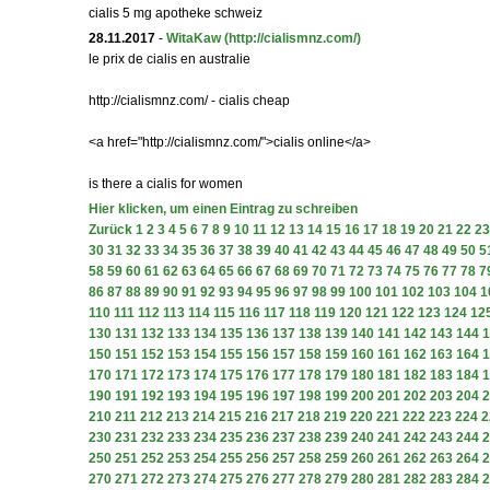
cialis 5 mg apotheke schweiz
28.11.2017
-
WitaKaw
(http://cialismnz.com/)
le prix de cialis en australie
http://cialismnz.com/ - cialis cheap
<a href="http://cialismnz.com/">cialis online</a>
is there a cialis for women
Hier klicken, um einen Eintrag zu schreiben
Zurück
1
2
3
4
5
6
7
8
9
10
11
12
13
14
15
16
17
18
19
20
21
22
23
30
31
32
33
34
35
36
37
38
39
40
41
42
43
44
45
46
47
48
49
50
5
58
59
60
61
62
63
64
65
66
67
68
69
70
71
72
73
74
75
76
77
78
7
86
87
88
89
90
91
92
93
94
95
96
97
98
99
100
101
102
103
104
1
110
111
112
113
114
115
116
117
118
119
120
121
122
123
124
12
130
131
132
133
134
135
136
137
138
139
140
141
142
143
144
1
150
151
152
153
154
155
156
157
158
159
160
161
162
163
164
1
170
171
172
173
174
175
176
177
178
179
180
181
182
183
184
1
190
191
192
193
194
195
196
197
198
199
200
201
202
203
204
2
210
211
212
213
214
215
216
217
218
219
220
221
222
223
224
2
230
231
232
233
234
235
236
237
238
239
240
241
242
243
244
2
250
251
252
253
254
255
256
257
258
259
260
261
262
263
264
2
270
271
272
273
274
275
276
277
278
279
280
281
282
283
284
2