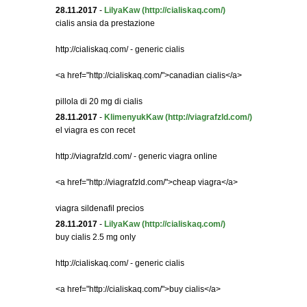
28.11.2017
-
LilyaKaw
(http://cialiskaq.com/)
cialis ansia da prestazione
http://cialiskaq.com/ - generic cialis
<a href="http://cialiskaq.com/">canadian cialis</a>
pillola di 20 mg di cialis
28.11.2017
-
KlimenyukKaw
(http://viagrafzld.com/)
el viagra es con recet
http://viagrafzld.com/ - generic viagra online
<a href="http://viagrafzld.com/">cheap viagra</a>
viagra sildenafil precios
28.11.2017
-
LilyaKaw
(http://cialiskaq.com/)
buy cialis 2.5 mg only
http://cialiskaq.com/ - generic cialis
<a href="http://cialiskaq.com/">buy cialis</a>