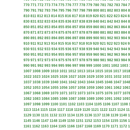
770
771
772
773
774
775
776
777
778
779
780
781
782
783
784
7
790
791
792
793
794
795
796
797
798
799
800
801
802
803
804
8
810
811
812
813
814
815
816
817
818
819
820
821
822
823
824
8
830
831
832
833
834
835
836
837
838
839
840
841
842
843
844
8
850
851
852
853
854
855
856
857
858
859
860
861
862
863
864
8
870
871
872
873
874
875
876
877
878
879
880
881
882
883
884
8
890
891
892
893
894
895
896
897
898
899
900
901
902
903
904
9
910
911
912
913
914
915
916
917
918
919
920
921
922
923
924
9
930
931
932
933
934
935
936
937
938
939
940
941
942
943
944
9
950
951
952
953
954
955
956
957
958
959
960
961
962
963
964
9
970
971
972
973
974
975
976
977
978
979
980
981
982
983
984
9
990
991
992
993
994
995
996
997
998
999
1000
1001
1002
1003
1007
1008
1009
1010
1011
1012
1013
1014
1015
1016
1017
101
1022
1023
1024
1025
1026
1027
1028
1029
1030
1031
1032
103
1037
1038
1039
1040
1041
1042
1043
1044
1045
1046
1047
104
1052
1053
1054
1055
1056
1057
1058
1059
1060
1061
1062
106
1067
1068
1069
1070
1071
1072
1073
1074
1075
1076
1077
107
1082
1083
1084
1085
1086
1087
1088
1089
1090
1091
1092
109
1097
1098
1099
1100
1101
1102
1103
1104
1105
1106
1107
1108
1113
1114
1115
1116
1117
1118
1119
1120
1121
1122
1123
1124
11
1129
1130
1131
1132
1133
1134
1135
1136
1137
1138
1139
1140
1
1145
1146
1147
1148
1149
1150
1151
1152
1153
1154
1155
1156
1
1161
1162
1163
1164
1165
1166
1167
1168
1169
1170
1171
1172
1