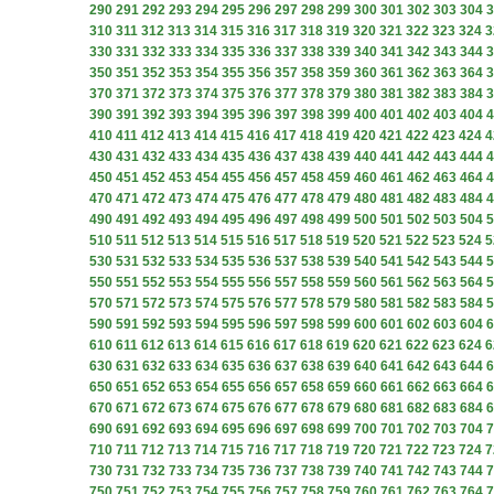
290
291
292
293
294
295
296
297
298
299
300
301
302
303
304
3
310
311
312
313
314
315
316
317
318
319
320
321
322
323
324
3
330
331
332
333
334
335
336
337
338
339
340
341
342
343
344
3
350
351
352
353
354
355
356
357
358
359
360
361
362
363
364
3
370
371
372
373
374
375
376
377
378
379
380
381
382
383
384
3
390
391
392
393
394
395
396
397
398
399
400
401
402
403
404
4
410
411
412
413
414
415
416
417
418
419
420
421
422
423
424
4
430
431
432
433
434
435
436
437
438
439
440
441
442
443
444
4
450
451
452
453
454
455
456
457
458
459
460
461
462
463
464
4
470
471
472
473
474
475
476
477
478
479
480
481
482
483
484
4
490
491
492
493
494
495
496
497
498
499
500
501
502
503
504
5
510
511
512
513
514
515
516
517
518
519
520
521
522
523
524
5
530
531
532
533
534
535
536
537
538
539
540
541
542
543
544
5
550
551
552
553
554
555
556
557
558
559
560
561
562
563
564
5
570
571
572
573
574
575
576
577
578
579
580
581
582
583
584
5
590
591
592
593
594
595
596
597
598
599
600
601
602
603
604
6
610
611
612
613
614
615
616
617
618
619
620
621
622
623
624
6
630
631
632
633
634
635
636
637
638
639
640
641
642
643
644
6
650
651
652
653
654
655
656
657
658
659
660
661
662
663
664
6
670
671
672
673
674
675
676
677
678
679
680
681
682
683
684
6
690
691
692
693
694
695
696
697
698
699
700
701
702
703
704
7
710
711
712
713
714
715
716
717
718
719
720
721
722
723
724
7
730
731
732
733
734
735
736
737
738
739
740
741
742
743
744
7
750
751
752
753
754
755
756
757
758
759
760
761
762
763
764
7