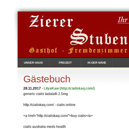
UNSER HAUS
FREIZEIT
IN DER NÄHE
Gästebuch
28.11.2017
-
LilyaKaw
(http://cialiskaq.com/)
generic cialis tadalafil 2.5mg
http://cialiskaq.com/ - cialis online
<a href="http://cialiskaq.com/">buy cialis</a>
cialis australia meds health