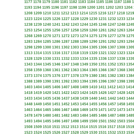
1177
1178
1179
1180
1181
1182
1183
1184
1185
1186
1187
1188
1
1193
1194
1195
1196
1197
1198
1199
1200
1201
1202
1203
1204
1208
1209
1210
1211
1212
1213
1214
1215
1216
1217
1218
121
1223
1224
1225
1226
1227
1228
1229
1230
1231
1232
1233
123
1238
1239
1240
1241
1242
1243
1244
1245
1246
1247
1248
124
1253
1254
1255
1256
1257
1258
1259
1260
1261
1262
1263
126
1268
1269
1270
1271
1272
1273
1274
1275
1276
1277
1278
127
1283
1284
1285
1286
1287
1288
1289
1290
1291
1292
1293
129
1298
1299
1300
1301
1302
1303
1304
1305
1306
1307
1308
130
1313
1314
1315
1316
1317
1318
1319
1320
1321
1322
1323
132
1328
1329
1330
1331
1332
1333
1334
1335
1336
1337
1338
133
1343
1344
1345
1346
1347
1348
1349
1350
1351
1352
1353
135
1358
1359
1360
1361
1362
1363
1364
1365
1366
1367
1368
136
1373
1374
1375
1376
1377
1378
1379
1380
1381
1382
1383
138
1388
1389
1390
1391
1392
1393
1394
1395
1396
1397
1398
139
1403
1404
1405
1406
1407
1408
1409
1410
1411
1412
1413
141
1418
1419
1420
1421
1422
1423
1424
1425
1426
1427
1428
142
1433
1434
1435
1436
1437
1438
1439
1440
1441
1442
1443
144
1448
1449
1450
1451
1452
1453
1454
1455
1456
1457
1458
145
1463
1464
1465
1466
1467
1468
1469
1470
1471
1472
1473
147
1478
1479
1480
1481
1482
1483
1484
1485
1486
1487
1488
148
1493
1494
1495
1496
1497
1498
1499
1500
1501
1502
1503
150
1508
1509
1510
1511
1512
1513
1514
1515
1516
1517
1518
151
1523
1524
1525
1526
1527
1528
1529
1530
1531
1532
1533
153