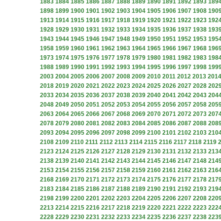
1883
1884
1885
1886
1887
1888
1889
1890
1891
1892
1893
189
1898
1899
1900
1901
1902
1903
1904
1905
1906
1907
1908
190
1913
1914
1915
1916
1917
1918
1919
1920
1921
1922
1923
192
1928
1929
1930
1931
1932
1933
1934
1935
1936
1937
1938
193
1943
1944
1945
1946
1947
1948
1949
1950
1951
1952
1953
195
1958
1959
1960
1961
1962
1963
1964
1965
1966
1967
1968
196
1973
1974
1975
1976
1977
1978
1979
1980
1981
1982
1983
198
1988
1989
1990
1991
1992
1993
1994
1995
1996
1997
1998
199
2003
2004
2005
2006
2007
2008
2009
2010
2011
2012
2013
201
2018
2019
2020
2021
2022
2023
2024
2025
2026
2027
2028
202
2033
2034
2035
2036
2037
2038
2039
2040
2041
2042
2043
204
2048
2049
2050
2051
2052
2053
2054
2055
2056
2057
2058
205
2063
2064
2065
2066
2067
2068
2069
2070
2071
2072
2073
207
2078
2079
2080
2081
2082
2083
2084
2085
2086
2087
2088
208
2093
2094
2095
2096
2097
2098
2099
2100
2101
2102
2103
210
2108
2109
2110
2111
2112
2113
2114
2115
2116
2117
2118
2119
2123
2124
2125
2126
2127
2128
2129
2130
2131
2132
2133
213
2138
2139
2140
2141
2142
2143
2144
2145
2146
2147
2148
214
2153
2154
2155
2156
2157
2158
2159
2160
2161
2162
2163
216
2168
2169
2170
2171
2172
2173
2174
2175
2176
2177
2178
217
2183
2184
2185
2186
2187
2188
2189
2190
2191
2192
2193
219
2198
2199
2200
2201
2202
2203
2204
2205
2206
2207
2208
220
2213
2214
2215
2216
2217
2218
2219
2220
2221
2222
2223
222
2228
2229
2230
2231
2232
2233
2234
2235
2236
2237
2238
223