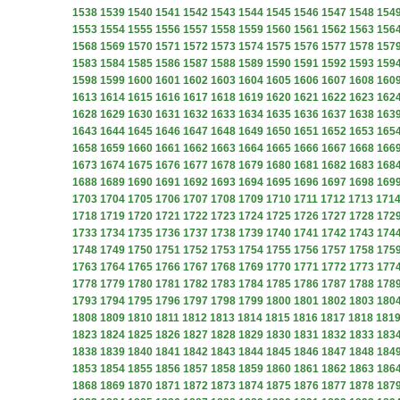
1538
1539
1540
1541
1542
1543
1544
1545
1546
1547
1548
154
1553
1554
1555
1556
1557
1558
1559
1560
1561
1562
1563
156
1568
1569
1570
1571
1572
1573
1574
1575
1576
1577
1578
157
1583
1584
1585
1586
1587
1588
1589
1590
1591
1592
1593
159
1598
1599
1600
1601
1602
1603
1604
1605
1606
1607
1608
160
1613
1614
1615
1616
1617
1618
1619
1620
1621
1622
1623
162
1628
1629
1630
1631
1632
1633
1634
1635
1636
1637
1638
163
1643
1644
1645
1646
1647
1648
1649
1650
1651
1652
1653
165
1658
1659
1660
1661
1662
1663
1664
1665
1666
1667
1668
166
1673
1674
1675
1676
1677
1678
1679
1680
1681
1682
1683
168
1688
1689
1690
1691
1692
1693
1694
1695
1696
1697
1698
169
1703
1704
1705
1706
1707
1708
1709
1710
1711
1712
1713
171
1718
1719
1720
1721
1722
1723
1724
1725
1726
1727
1728
172
1733
1734
1735
1736
1737
1738
1739
1740
1741
1742
1743
174
1748
1749
1750
1751
1752
1753
1754
1755
1756
1757
1758
175
1763
1764
1765
1766
1767
1768
1769
1770
1771
1772
1773
177
1778
1779
1780
1781
1782
1783
1784
1785
1786
1787
1788
178
1793
1794
1795
1796
1797
1798
1799
1800
1801
1802
1803
180
1808
1809
1810
1811
1812
1813
1814
1815
1816
1817
1818
181
1823
1824
1825
1826
1827
1828
1829
1830
1831
1832
1833
183
1838
1839
1840
1841
1842
1843
1844
1845
1846
1847
1848
184
1853
1854
1855
1856
1857
1858
1859
1860
1861
1862
1863
186
1868
1869
1870
1871
1872
1873
1874
1875
1876
1877
1878
187