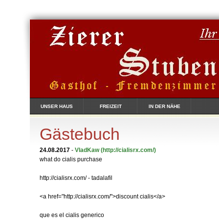
UNSER HAUS
FREIZEIT
IN DER NÄHE
Gästebuch
24.08.2017
-
VladKaw
(http://cialisrx.com/)
what do cialis purchase
http://cialisrx.com/ - tadalafil
<a href="http://cialisrx.com/">discount cialis</a>
que es el cialis generico