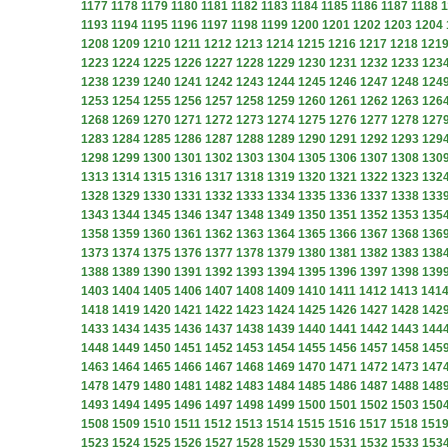
1177
1178
1179
1180
1181
1182
1183
1184
1185
1186
1187
1188
1
1193
1194
1195
1196
1197
1198
1199
1200
1201
1202
1203
1204
1208
1209
1210
1211
1212
1213
1214
1215
1216
1217
1218
121
1223
1224
1225
1226
1227
1228
1229
1230
1231
1232
1233
123
1238
1239
1240
1241
1242
1243
1244
1245
1246
1247
1248
124
1253
1254
1255
1256
1257
1258
1259
1260
1261
1262
1263
126
1268
1269
1270
1271
1272
1273
1274
1275
1276
1277
1278
127
1283
1284
1285
1286
1287
1288
1289
1290
1291
1292
1293
129
1298
1299
1300
1301
1302
1303
1304
1305
1306
1307
1308
130
1313
1314
1315
1316
1317
1318
1319
1320
1321
1322
1323
132
1328
1329
1330
1331
1332
1333
1334
1335
1336
1337
1338
133
1343
1344
1345
1346
1347
1348
1349
1350
1351
1352
1353
135
1358
1359
1360
1361
1362
1363
1364
1365
1366
1367
1368
136
1373
1374
1375
1376
1377
1378
1379
1380
1381
1382
1383
138
1388
1389
1390
1391
1392
1393
1394
1395
1396
1397
1398
139
1403
1404
1405
1406
1407
1408
1409
1410
1411
1412
1413
141
1418
1419
1420
1421
1422
1423
1424
1425
1426
1427
1428
142
1433
1434
1435
1436
1437
1438
1439
1440
1441
1442
1443
144
1448
1449
1450
1451
1452
1453
1454
1455
1456
1457
1458
145
1463
1464
1465
1466
1467
1468
1469
1470
1471
1472
1473
147
1478
1479
1480
1481
1482
1483
1484
1485
1486
1487
1488
148
1493
1494
1495
1496
1497
1498
1499
1500
1501
1502
1503
150
1508
1509
1510
1511
1512
1513
1514
1515
1516
1517
1518
151
1523
1524
1525
1526
1527
1528
1529
1530
1531
1532
1533
153