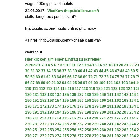
viagra 100mg price 4 tablets
24.08.2017
-
VladKaw
(http://cialisrx.com/)
cialis dangereux pour la sant?
http://cialisrx.com/ - cialis online pharmacy
<a href="http://cialisrx.com/">cheap cialis</a>
cialis cout
Hier klicken, um einen Eintrag zu schreiben
Zurück
1
2
3
4
5
6
7
8
9
10
11
12
13
14
15
16
17
18
19
20
21
22
23
30
31
32
33
34
35
36
37
38
39
40
41
42
43
44
45
46
47
48
49
50
5
58
59
60
61
62
63
64
65
66
67
68
69
70
71
72
73
74
75
76
77
78
7
86
87
88
89
90
91
92
93
94
95
96
97
98
99
100
101
102
103
104
1
110
111
112
113
114
115
116
117
118
119
120
121
122
123
124
12
130
131
132
133
134
135
136
137
138
139
140
141
142
143
144
1
150
151
152
153
154
155
156
157
158
159
160
161
162
163
164
1
170
171
172
173
174
175
176
177
178
179
180
181
182
183
184
1
190
191
192
193
194
195
196
197
198
199
200
201
202
203
204
2
210
211
212
213
214
215
216
217
218
219
220
221
222
223
224
2
230
231
232
233
234
235
236
237
238
239
240
241
242
243
244
2
250
251
252
253
254
255
256
257
258
259
260
261
262
263
264
2
270
271
272
273
274
275
276
277
278
279
280
281
282
283
284
2