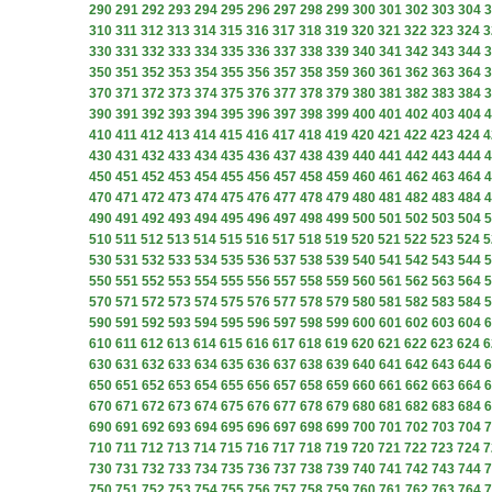
290
291
292
293
294
295
296
297
298
299
300
301
302
303
304
3
310
311
312
313
314
315
316
317
318
319
320
321
322
323
324
3
330
331
332
333
334
335
336
337
338
339
340
341
342
343
344
3
350
351
352
353
354
355
356
357
358
359
360
361
362
363
364
3
370
371
372
373
374
375
376
377
378
379
380
381
382
383
384
3
390
391
392
393
394
395
396
397
398
399
400
401
402
403
404
4
410
411
412
413
414
415
416
417
418
419
420
421
422
423
424
4
430
431
432
433
434
435
436
437
438
439
440
441
442
443
444
4
450
451
452
453
454
455
456
457
458
459
460
461
462
463
464
4
470
471
472
473
474
475
476
477
478
479
480
481
482
483
484
4
490
491
492
493
494
495
496
497
498
499
500
501
502
503
504
5
510
511
512
513
514
515
516
517
518
519
520
521
522
523
524
5
530
531
532
533
534
535
536
537
538
539
540
541
542
543
544
5
550
551
552
553
554
555
556
557
558
559
560
561
562
563
564
5
570
571
572
573
574
575
576
577
578
579
580
581
582
583
584
5
590
591
592
593
594
595
596
597
598
599
600
601
602
603
604
6
610
611
612
613
614
615
616
617
618
619
620
621
622
623
624
6
630
631
632
633
634
635
636
637
638
639
640
641
642
643
644
6
650
651
652
653
654
655
656
657
658
659
660
661
662
663
664
6
670
671
672
673
674
675
676
677
678
679
680
681
682
683
684
6
690
691
692
693
694
695
696
697
698
699
700
701
702
703
704
7
710
711
712
713
714
715
716
717
718
719
720
721
722
723
724
7
730
731
732
733
734
735
736
737
738
739
740
741
742
743
744
7
750
751
752
753
754
755
756
757
758
759
760
761
762
763
764
7