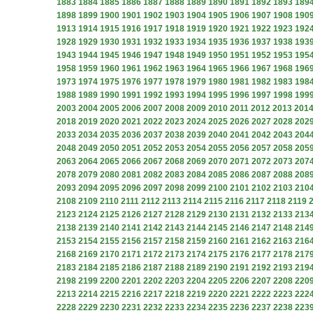
1883
1884
1885
1886
1887
1888
1889
1890
1891
1892
1893
189
1898
1899
1900
1901
1902
1903
1904
1905
1906
1907
1908
190
1913
1914
1915
1916
1917
1918
1919
1920
1921
1922
1923
192
1928
1929
1930
1931
1932
1933
1934
1935
1936
1937
1938
193
1943
1944
1945
1946
1947
1948
1949
1950
1951
1952
1953
195
1958
1959
1960
1961
1962
1963
1964
1965
1966
1967
1968
196
1973
1974
1975
1976
1977
1978
1979
1980
1981
1982
1983
198
1988
1989
1990
1991
1992
1993
1994
1995
1996
1997
1998
199
2003
2004
2005
2006
2007
2008
2009
2010
2011
2012
2013
201
2018
2019
2020
2021
2022
2023
2024
2025
2026
2027
2028
202
2033
2034
2035
2036
2037
2038
2039
2040
2041
2042
2043
204
2048
2049
2050
2051
2052
2053
2054
2055
2056
2057
2058
205
2063
2064
2065
2066
2067
2068
2069
2070
2071
2072
2073
207
2078
2079
2080
2081
2082
2083
2084
2085
2086
2087
2088
208
2093
2094
2095
2096
2097
2098
2099
2100
2101
2102
2103
210
2108
2109
2110
2111
2112
2113
2114
2115
2116
2117
2118
2119
2123
2124
2125
2126
2127
2128
2129
2130
2131
2132
2133
213
2138
2139
2140
2141
2142
2143
2144
2145
2146
2147
2148
214
2153
2154
2155
2156
2157
2158
2159
2160
2161
2162
2163
216
2168
2169
2170
2171
2172
2173
2174
2175
2176
2177
2178
217
2183
2184
2185
2186
2187
2188
2189
2190
2191
2192
2193
219
2198
2199
2200
2201
2202
2203
2204
2205
2206
2207
2208
220
2213
2214
2215
2216
2217
2218
2219
2220
2221
2222
2223
222
2228
2229
2230
2231
2232
2233
2234
2235
2236
2237
2238
223