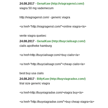
24.08.2017
-
GenaKaw
(http://viagragensl.com/)
viagra 50 mg vademecum
http://viagragensl.com/ - generic viagra
<a href="http://viagragensl.com/">online viagra</a>
vente viagra quebec
24.08.2017
-
GenalKaw
(http://buycialisagr.com/)
cialis apotheke hamburg
<a href=http://buycialisagr.com/>buy cialis</a>
<a href="http://buycialisagr.com/">cheap cialis</a>
best buy usa cialis
24.08.2017
-
BillyKaw
(http://buyviagradse.com/)
trial size generic viagra
<a href=http://buyviagradse.com/>viagra buy</a>
<a href="http://buyviagradse.com/">buy cheap viagra</a>