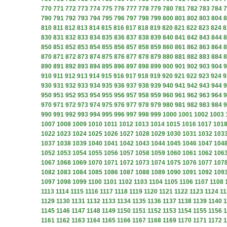
770
771
772
773
774
775
776
777
778
779
780
781
782
783
784
7
790
791
792
793
794
795
796
797
798
799
800
801
802
803
804
8
810
811
812
813
814
815
816
817
818
819
820
821
822
823
824
8
830
831
832
833
834
835
836
837
838
839
840
841
842
843
844
8
850
851
852
853
854
855
856
857
858
859
860
861
862
863
864
8
870
871
872
873
874
875
876
877
878
879
880
881
882
883
884
8
890
891
892
893
894
895
896
897
898
899
900
901
902
903
904
9
910
911
912
913
914
915
916
917
918
919
920
921
922
923
924
9
930
931
932
933
934
935
936
937
938
939
940
941
942
943
944
9
950
951
952
953
954
955
956
957
958
959
960
961
962
963
964
9
970
971
972
973
974
975
976
977
978
979
980
981
982
983
984
9
990
991
992
993
994
995
996
997
998
999
1000
1001
1002
1003
1007
1008
1009
1010
1011
1012
1013
1014
1015
1016
1017
101
1022
1023
1024
1025
1026
1027
1028
1029
1030
1031
1032
103
1037
1038
1039
1040
1041
1042
1043
1044
1045
1046
1047
104
1052
1053
1054
1055
1056
1057
1058
1059
1060
1061
1062
106
1067
1068
1069
1070
1071
1072
1073
1074
1075
1076
1077
107
1082
1083
1084
1085
1086
1087
1088
1089
1090
1091
1092
109
1097
1098
1099
1100
1101
1102
1103
1104
1105
1106
1107
1108
1113
1114
1115
1116
1117
1118
1119
1120
1121
1122
1123
1124
11
1129
1130
1131
1132
1133
1134
1135
1136
1137
1138
1139
1140
1
1145
1146
1147
1148
1149
1150
1151
1152
1153
1154
1155
1156
1
1161
1162
1163
1164
1165
1166
1167
1168
1169
1170
1171
1172
1