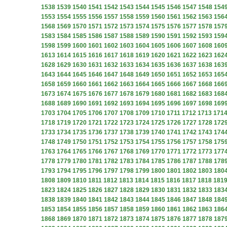
1538
1539
1540
1541
1542
1543
1544
1545
1546
1547
1548
154
1553
1554
1555
1556
1557
1558
1559
1560
1561
1562
1563
156
1568
1569
1570
1571
1572
1573
1574
1575
1576
1577
1578
157
1583
1584
1585
1586
1587
1588
1589
1590
1591
1592
1593
159
1598
1599
1600
1601
1602
1603
1604
1605
1606
1607
1608
160
1613
1614
1615
1616
1617
1618
1619
1620
1621
1622
1623
162
1628
1629
1630
1631
1632
1633
1634
1635
1636
1637
1638
163
1643
1644
1645
1646
1647
1648
1649
1650
1651
1652
1653
165
1658
1659
1660
1661
1662
1663
1664
1665
1666
1667
1668
166
1673
1674
1675
1676
1677
1678
1679
1680
1681
1682
1683
168
1688
1689
1690
1691
1692
1693
1694
1695
1696
1697
1698
169
1703
1704
1705
1706
1707
1708
1709
1710
1711
1712
1713
171
1718
1719
1720
1721
1722
1723
1724
1725
1726
1727
1728
172
1733
1734
1735
1736
1737
1738
1739
1740
1741
1742
1743
174
1748
1749
1750
1751
1752
1753
1754
1755
1756
1757
1758
175
1763
1764
1765
1766
1767
1768
1769
1770
1771
1772
1773
177
1778
1779
1780
1781
1782
1783
1784
1785
1786
1787
1788
178
1793
1794
1795
1796
1797
1798
1799
1800
1801
1802
1803
180
1808
1809
1810
1811
1812
1813
1814
1815
1816
1817
1818
181
1823
1824
1825
1826
1827
1828
1829
1830
1831
1832
1833
183
1838
1839
1840
1841
1842
1843
1844
1845
1846
1847
1848
184
1853
1854
1855
1856
1857
1858
1859
1860
1861
1862
1863
186
1868
1869
1870
1871
1872
1873
1874
1875
1876
1877
1878
187