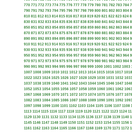
770
771
772
773
774
775
776
777
778
779
780
781
782
783
784
7
790
791
792
793
794
795
796
797
798
799
800
801
802
803
804
8
810
811
812
813
814
815
816
817
818
819
820
821
822
823
824
8
830
831
832
833
834
835
836
837
838
839
840
841
842
843
844
8
850
851
852
853
854
855
856
857
858
859
860
861
862
863
864
8
870
871
872
873
874
875
876
877
878
879
880
881
882
883
884
8
890
891
892
893
894
895
896
897
898
899
900
901
902
903
904
9
910
911
912
913
914
915
916
917
918
919
920
921
922
923
924
9
930
931
932
933
934
935
936
937
938
939
940
941
942
943
944
9
950
951
952
953
954
955
956
957
958
959
960
961
962
963
964
9
970
971
972
973
974
975
976
977
978
979
980
981
982
983
984
9
990
991
992
993
994
995
996
997
998
999
1000
1001
1002
1003
1007
1008
1009
1010
1011
1012
1013
1014
1015
1016
1017
101
1022
1023
1024
1025
1026
1027
1028
1029
1030
1031
1032
103
1037
1038
1039
1040
1041
1042
1043
1044
1045
1046
1047
104
1052
1053
1054
1055
1056
1057
1058
1059
1060
1061
1062
106
1067
1068
1069
1070
1071
1072
1073
1074
1075
1076
1077
107
1082
1083
1084
1085
1086
1087
1088
1089
1090
1091
1092
109
1097
1098
1099
1100
1101
1102
1103
1104
1105
1106
1107
1108
1113
1114
1115
1116
1117
1118
1119
1120
1121
1122
1123
1124
11
1129
1130
1131
1132
1133
1134
1135
1136
1137
1138
1139
1140
1
1145
1146
1147
1148
1149
1150
1151
1152
1153
1154
1155
1156
1
1161
1162
1163
1164
1165
1166
1167
1168
1169
1170
1171
1172
1