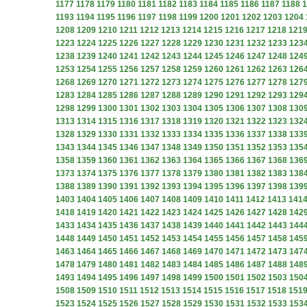
1177
1178
1179
1180
1181
1182
1183
1184
1185
1186
1187
1188
1
1193
1194
1195
1196
1197
1198
1199
1200
1201
1202
1203
1204
1208
1209
1210
1211
1212
1213
1214
1215
1216
1217
1218
121
1223
1224
1225
1226
1227
1228
1229
1230
1231
1232
1233
123
1238
1239
1240
1241
1242
1243
1244
1245
1246
1247
1248
124
1253
1254
1255
1256
1257
1258
1259
1260
1261
1262
1263
126
1268
1269
1270
1271
1272
1273
1274
1275
1276
1277
1278
127
1283
1284
1285
1286
1287
1288
1289
1290
1291
1292
1293
129
1298
1299
1300
1301
1302
1303
1304
1305
1306
1307
1308
130
1313
1314
1315
1316
1317
1318
1319
1320
1321
1322
1323
132
1328
1329
1330
1331
1332
1333
1334
1335
1336
1337
1338
133
1343
1344
1345
1346
1347
1348
1349
1350
1351
1352
1353
135
1358
1359
1360
1361
1362
1363
1364
1365
1366
1367
1368
136
1373
1374
1375
1376
1377
1378
1379
1380
1381
1382
1383
138
1388
1389
1390
1391
1392
1393
1394
1395
1396
1397
1398
139
1403
1404
1405
1406
1407
1408
1409
1410
1411
1412
1413
141
1418
1419
1420
1421
1422
1423
1424
1425
1426
1427
1428
142
1433
1434
1435
1436
1437
1438
1439
1440
1441
1442
1443
144
1448
1449
1450
1451
1452
1453
1454
1455
1456
1457
1458
145
1463
1464
1465
1466
1467
1468
1469
1470
1471
1472
1473
147
1478
1479
1480
1481
1482
1483
1484
1485
1486
1487
1488
148
1493
1494
1495
1496
1497
1498
1499
1500
1501
1502
1503
150
1508
1509
1510
1511
1512
1513
1514
1515
1516
1517
1518
151
1523
1524
1525
1526
1527
1528
1529
1530
1531
1532
1533
153