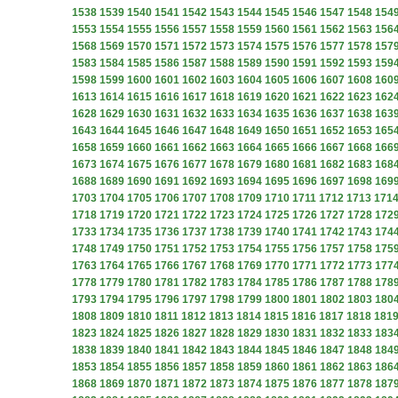
1538
1539
1540
1541
1542
1543
1544
1545
1546
1547
1548
154
1553
1554
1555
1556
1557
1558
1559
1560
1561
1562
1563
156
1568
1569
1570
1571
1572
1573
1574
1575
1576
1577
1578
157
1583
1584
1585
1586
1587
1588
1589
1590
1591
1592
1593
159
1598
1599
1600
1601
1602
1603
1604
1605
1606
1607
1608
160
1613
1614
1615
1616
1617
1618
1619
1620
1621
1622
1623
162
1628
1629
1630
1631
1632
1633
1634
1635
1636
1637
1638
163
1643
1644
1645
1646
1647
1648
1649
1650
1651
1652
1653
165
1658
1659
1660
1661
1662
1663
1664
1665
1666
1667
1668
166
1673
1674
1675
1676
1677
1678
1679
1680
1681
1682
1683
168
1688
1689
1690
1691
1692
1693
1694
1695
1696
1697
1698
169
1703
1704
1705
1706
1707
1708
1709
1710
1711
1712
1713
171
1718
1719
1720
1721
1722
1723
1724
1725
1726
1727
1728
172
1733
1734
1735
1736
1737
1738
1739
1740
1741
1742
1743
174
1748
1749
1750
1751
1752
1753
1754
1755
1756
1757
1758
175
1763
1764
1765
1766
1767
1768
1769
1770
1771
1772
1773
177
1778
1779
1780
1781
1782
1783
1784
1785
1786
1787
1788
178
1793
1794
1795
1796
1797
1798
1799
1800
1801
1802
1803
180
1808
1809
1810
1811
1812
1813
1814
1815
1816
1817
1818
181
1823
1824
1825
1826
1827
1828
1829
1830
1831
1832
1833
183
1838
1839
1840
1841
1842
1843
1844
1845
1846
1847
1848
184
1853
1854
1855
1856
1857
1858
1859
1860
1861
1862
1863
186
1868
1869
1870
1871
1872
1873
1874
1875
1876
1877
1878
187