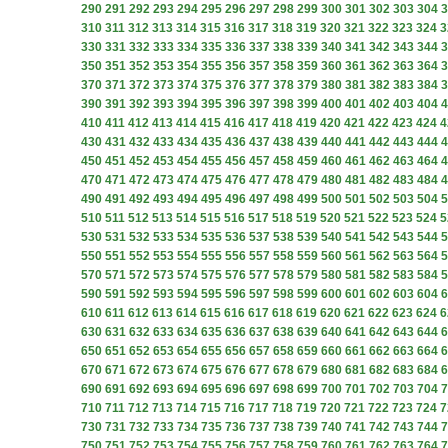
290
291
292
293
294
295
296
297
298
299
300
301
302
303
304
3
310
311
312
313
314
315
316
317
318
319
320
321
322
323
324
3
330
331
332
333
334
335
336
337
338
339
340
341
342
343
344
3
350
351
352
353
354
355
356
357
358
359
360
361
362
363
364
3
370
371
372
373
374
375
376
377
378
379
380
381
382
383
384
3
390
391
392
393
394
395
396
397
398
399
400
401
402
403
404
4
410
411
412
413
414
415
416
417
418
419
420
421
422
423
424
4
430
431
432
433
434
435
436
437
438
439
440
441
442
443
444
4
450
451
452
453
454
455
456
457
458
459
460
461
462
463
464
4
470
471
472
473
474
475
476
477
478
479
480
481
482
483
484
4
490
491
492
493
494
495
496
497
498
499
500
501
502
503
504
5
510
511
512
513
514
515
516
517
518
519
520
521
522
523
524
5
530
531
532
533
534
535
536
537
538
539
540
541
542
543
544
5
550
551
552
553
554
555
556
557
558
559
560
561
562
563
564
5
570
571
572
573
574
575
576
577
578
579
580
581
582
583
584
5
590
591
592
593
594
595
596
597
598
599
600
601
602
603
604
6
610
611
612
613
614
615
616
617
618
619
620
621
622
623
624
6
630
631
632
633
634
635
636
637
638
639
640
641
642
643
644
6
650
651
652
653
654
655
656
657
658
659
660
661
662
663
664
6
670
671
672
673
674
675
676
677
678
679
680
681
682
683
684
6
690
691
692
693
694
695
696
697
698
699
700
701
702
703
704
7
710
711
712
713
714
715
716
717
718
719
720
721
722
723
724
7
730
731
732
733
734
735
736
737
738
739
740
741
742
743
744
7
750
751
752
753
754
755
756
757
758
759
760
761
762
763
764
7