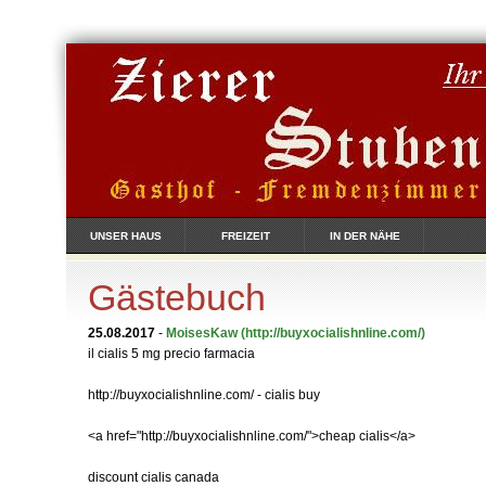
UNSER HAUS
FREIZEIT
IN DER NÄHE
Gästebuch
25.08.2017
-
MoisesKaw
(http://buyxocialishnline.com/)
il cialis 5 mg precio farmacia
http://buyxocialishnline.com/ - cialis buy
<a href="http://buyxocialishnline.com/">cheap cialis</a>
discount cialis canada