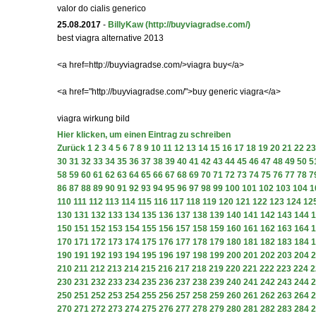
valor do cialis generico
25.08.2017
-
BillyKaw
(http://buyviagradse.com/)
best viagra alternative 2013
<a href=http://buyviagradse.com/>viagra buy</a>
<a href="http://buyviagradse.com/">buy generic viagra</a>
viagra wirkung bild
Hier klicken, um einen Eintrag zu schreiben
Zurück
1
2
3
4
5
6
7
8
9
10
11
12
13
14
15
16
17
18
19
20
21
22
23
30
31
32
33
34
35
36
37
38
39
40
41
42
43
44
45
46
47
48
49
50
5
58
59
60
61
62
63
64
65
66
67
68
69
70
71
72
73
74
75
76
77
78
7
86
87
88
89
90
91
92
93
94
95
96
97
98
99
100
101
102
103
104
1
110
111
112
113
114
115
116
117
118
119
120
121
122
123
124
12
130
131
132
133
134
135
136
137
138
139
140
141
142
143
144
1
150
151
152
153
154
155
156
157
158
159
160
161
162
163
164
1
170
171
172
173
174
175
176
177
178
179
180
181
182
183
184
1
190
191
192
193
194
195
196
197
198
199
200
201
202
203
204
2
210
211
212
213
214
215
216
217
218
219
220
221
222
223
224
2
230
231
232
233
234
235
236
237
238
239
240
241
242
243
244
2
250
251
252
253
254
255
256
257
258
259
260
261
262
263
264
2
270
271
272
273
274
275
276
277
278
279
280
281
282
283
284
2