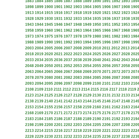
1883
1884
1885
1886
1887
1888
1889
1890
1891
1892
1893
189
1898
1899
1900
1901
1902
1903
1904
1905
1906
1907
1908
190
1913
1914
1915
1916
1917
1918
1919
1920
1921
1922
1923
192
1928
1929
1930
1931
1932
1933
1934
1935
1936
1937
1938
193
1943
1944
1945
1946
1947
1948
1949
1950
1951
1952
1953
195
1958
1959
1960
1961
1962
1963
1964
1965
1966
1967
1968
196
1973
1974
1975
1976
1977
1978
1979
1980
1981
1982
1983
198
1988
1989
1990
1991
1992
1993
1994
1995
1996
1997
1998
199
2003
2004
2005
2006
2007
2008
2009
2010
2011
2012
2013
201
2018
2019
2020
2021
2022
2023
2024
2025
2026
2027
2028
202
2033
2034
2035
2036
2037
2038
2039
2040
2041
2042
2043
204
2048
2049
2050
2051
2052
2053
2054
2055
2056
2057
2058
205
2063
2064
2065
2066
2067
2068
2069
2070
2071
2072
2073
207
2078
2079
2080
2081
2082
2083
2084
2085
2086
2087
2088
208
2093
2094
2095
2096
2097
2098
2099
2100
2101
2102
2103
210
2108
2109
2110
2111
2112
2113
2114
2115
2116
2117
2118
2119
2123
2124
2125
2126
2127
2128
2129
2130
2131
2132
2133
213
2138
2139
2140
2141
2142
2143
2144
2145
2146
2147
2148
214
2153
2154
2155
2156
2157
2158
2159
2160
2161
2162
2163
216
2168
2169
2170
2171
2172
2173
2174
2175
2176
2177
2178
217
2183
2184
2185
2186
2187
2188
2189
2190
2191
2192
2193
219
2198
2199
2200
2201
2202
2203
2204
2205
2206
2207
2208
220
2213
2214
2215
2216
2217
2218
2219
2220
2221
2222
2223
222
2228
2229
2230
2231
2232
2233
2234
2235
2236
2237
2238
223