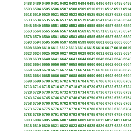
6488
6489
6490
6491
6492
6493
6494
6495
6496
6497
6498
649
6503
6504
6505
6506
6507
6508
6509
6510
6511
6512
6513
651
6518
6519
6520
6521
6522
6523
6524
6525
6526
6527
6528
652
6533
6534
6535
6536
6537
6538
6539
6540
6541
6542
6543
654
6548
6549
6550
6551
6552
6553
6554
6555
6556
6557
6558
655
6563
6564
6565
6566
6567
6568
6569
6570
6571
6572
6573
657
6578
6579
6580
6581
6582
6583
6584
6585
6586
6587
6588
658
6593
6594
6595
6596
6597
6598
6599
6600
6601
6602
6603
660
6608
6609
6610
6611
6612
6613
6614
6615
6616
6617
6618
661
6623
6624
6625
6626
6627
6628
6629
6630
6631
6632
6633
663
6638
6639
6640
6641
6642
6643
6644
6645
6646
6647
6648
664
6653
6654
6655
6656
6657
6658
6659
6660
6661
6662
6663
666
6668
6669
6670
6671
6672
6673
6674
6675
6676
6677
6678
667
6683
6684
6685
6686
6687
6688
6689
6690
6691
6692
6693
669
6698
6699
6700
6701
6702
6703
6704
6705
6706
6707
6708
670
6713
6714
6715
6716
6717
6718
6719
6720
6721
6722
6723
672
6728
6729
6730
6731
6732
6733
6734
6735
6736
6737
6738
673
6743
6744
6745
6746
6747
6748
6749
6750
6751
6752
6753
675
6758
6759
6760
6761
6762
6763
6764
6765
6766
6767
6768
676
6773
6774
6775
6776
6777
6778
6779
6780
6781
6782
6783
678
6788
6789
6790
6791
6792
6793
6794
6795
6796
6797
6798
679
6803
6804
6805
6806
6807
6808
6809
6810
6811
6812
6813
681
6818
6819
6820
6821
6822
6823
6824
6825
6826
6827
6828
682