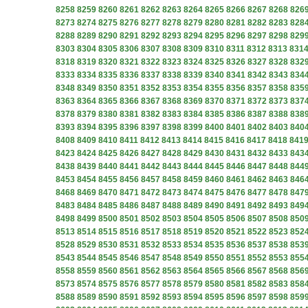
8258
8259
8260
8261
8262
8263
8264
8265
8266
8267
8268
826
8273
8274
8275
8276
8277
8278
8279
8280
8281
8282
8283
828
8288
8289
8290
8291
8292
8293
8294
8295
8296
8297
8298
829
8303
8304
8305
8306
8307
8308
8309
8310
8311
8312
8313
831
8318
8319
8320
8321
8322
8323
8324
8325
8326
8327
8328
832
8333
8334
8335
8336
8337
8338
8339
8340
8341
8342
8343
834
8348
8349
8350
8351
8352
8353
8354
8355
8356
8357
8358
835
8363
8364
8365
8366
8367
8368
8369
8370
8371
8372
8373
837
8378
8379
8380
8381
8382
8383
8384
8385
8386
8387
8388
838
8393
8394
8395
8396
8397
8398
8399
8400
8401
8402
8403
840
8408
8409
8410
8411
8412
8413
8414
8415
8416
8417
8418
841
8423
8424
8425
8426
8427
8428
8429
8430
8431
8432
8433
843
8438
8439
8440
8441
8442
8443
8444
8445
8446
8447
8448
844
8453
8454
8455
8456
8457
8458
8459
8460
8461
8462
8463
846
8468
8469
8470
8471
8472
8473
8474
8475
8476
8477
8478
847
8483
8484
8485
8486
8487
8488
8489
8490
8491
8492
8493
849
8498
8499
8500
8501
8502
8503
8504
8505
8506
8507
8508
850
8513
8514
8515
8516
8517
8518
8519
8520
8521
8522
8523
852
8528
8529
8530
8531
8532
8533
8534
8535
8536
8537
8538
853
8543
8544
8545
8546
8547
8548
8549
8550
8551
8552
8553
855
8558
8559
8560
8561
8562
8563
8564
8565
8566
8567
8568
856
8573
8574
8575
8576
8577
8578
8579
8580
8581
8582
8583
858
8588
8589
8590
8591
8592
8593
8594
8595
8596
8597
8598
859