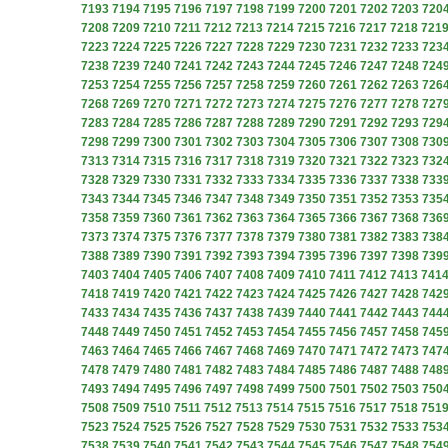
7193
7194
7195
7196
7197
7198
7199
7200
7201
7202
7203
720
7208
7209
7210
7211
7212
7213
7214
7215
7216
7217
7218
721
7223
7224
7225
7226
7227
7228
7229
7230
7231
7232
7233
723
7238
7239
7240
7241
7242
7243
7244
7245
7246
7247
7248
724
7253
7254
7255
7256
7257
7258
7259
7260
7261
7262
7263
726
7268
7269
7270
7271
7272
7273
7274
7275
7276
7277
7278
727
7283
7284
7285
7286
7287
7288
7289
7290
7291
7292
7293
729
7298
7299
7300
7301
7302
7303
7304
7305
7306
7307
7308
730
7313
7314
7315
7316
7317
7318
7319
7320
7321
7322
7323
732
7328
7329
7330
7331
7332
7333
7334
7335
7336
7337
7338
733
7343
7344
7345
7346
7347
7348
7349
7350
7351
7352
7353
735
7358
7359
7360
7361
7362
7363
7364
7365
7366
7367
7368
736
7373
7374
7375
7376
7377
7378
7379
7380
7381
7382
7383
738
7388
7389
7390
7391
7392
7393
7394
7395
7396
7397
7398
739
7403
7404
7405
7406
7407
7408
7409
7410
7411
7412
7413
741
7418
7419
7420
7421
7422
7423
7424
7425
7426
7427
7428
742
7433
7434
7435
7436
7437
7438
7439
7440
7441
7442
7443
744
7448
7449
7450
7451
7452
7453
7454
7455
7456
7457
7458
745
7463
7464
7465
7466
7467
7468
7469
7470
7471
7472
7473
747
7478
7479
7480
7481
7482
7483
7484
7485
7486
7487
7488
748
7493
7494
7495
7496
7497
7498
7499
7500
7501
7502
7503
750
7508
7509
7510
7511
7512
7513
7514
7515
7516
7517
7518
751
7523
7524
7525
7526
7527
7528
7529
7530
7531
7532
7533
753
7538
7539
7540
7541
7542
7543
7544
7545
7546
7547
7548
754