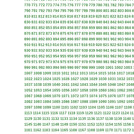
770
771
772
773
774
775
776
777
778
779
780
781
782
783
784
7
790
791
792
793
794
795
796
797
798
799
800
801
802
803
804
8
810
811
812
813
814
815
816
817
818
819
820
821
822
823
824
8
830
831
832
833
834
835
836
837
838
839
840
841
842
843
844
8
850
851
852
853
854
855
856
857
858
859
860
861
862
863
864
8
870
871
872
873
874
875
876
877
878
879
880
881
882
883
884
8
890
891
892
893
894
895
896
897
898
899
900
901
902
903
904
9
910
911
912
913
914
915
916
917
918
919
920
921
922
923
924
9
930
931
932
933
934
935
936
937
938
939
940
941
942
943
944
9
950
951
952
953
954
955
956
957
958
959
960
961
962
963
964
9
970
971
972
973
974
975
976
977
978
979
980
981
982
983
984
9
990
991
992
993
994
995
996
997
998
999
1000
1001
1002
1003
1007
1008
1009
1010
1011
1012
1013
1014
1015
1016
1017
101
1022
1023
1024
1025
1026
1027
1028
1029
1030
1031
1032
103
1037
1038
1039
1040
1041
1042
1043
1044
1045
1046
1047
104
1052
1053
1054
1055
1056
1057
1058
1059
1060
1061
1062
106
1067
1068
1069
1070
1071
1072
1073
1074
1075
1076
1077
107
1082
1083
1084
1085
1086
1087
1088
1089
1090
1091
1092
109
1097
1098
1099
1100
1101
1102
1103
1104
1105
1106
1107
1108
1113
1114
1115
1116
1117
1118
1119
1120
1121
1122
1123
1124
11
1129
1130
1131
1132
1133
1134
1135
1136
1137
1138
1139
1140
1
1145
1146
1147
1148
1149
1150
1151
1152
1153
1154
1155
1156
1
1161
1162
1163
1164
1165
1166
1167
1168
1169
1170
1171
1172
1