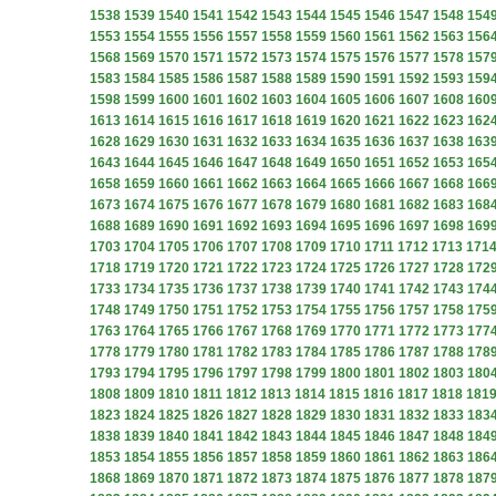
1538
1539
1540
1541
1542
1543
1544
1545
1546
1547
1548
154
1553
1554
1555
1556
1557
1558
1559
1560
1561
1562
1563
156
1568
1569
1570
1571
1572
1573
1574
1575
1576
1577
1578
157
1583
1584
1585
1586
1587
1588
1589
1590
1591
1592
1593
159
1598
1599
1600
1601
1602
1603
1604
1605
1606
1607
1608
160
1613
1614
1615
1616
1617
1618
1619
1620
1621
1622
1623
162
1628
1629
1630
1631
1632
1633
1634
1635
1636
1637
1638
163
1643
1644
1645
1646
1647
1648
1649
1650
1651
1652
1653
165
1658
1659
1660
1661
1662
1663
1664
1665
1666
1667
1668
166
1673
1674
1675
1676
1677
1678
1679
1680
1681
1682
1683
168
1688
1689
1690
1691
1692
1693
1694
1695
1696
1697
1698
169
1703
1704
1705
1706
1707
1708
1709
1710
1711
1712
1713
171
1718
1719
1720
1721
1722
1723
1724
1725
1726
1727
1728
172
1733
1734
1735
1736
1737
1738
1739
1740
1741
1742
1743
174
1748
1749
1750
1751
1752
1753
1754
1755
1756
1757
1758
175
1763
1764
1765
1766
1767
1768
1769
1770
1771
1772
1773
177
1778
1779
1780
1781
1782
1783
1784
1785
1786
1787
1788
178
1793
1794
1795
1796
1797
1798
1799
1800
1801
1802
1803
180
1808
1809
1810
1811
1812
1813
1814
1815
1816
1817
1818
181
1823
1824
1825
1826
1827
1828
1829
1830
1831
1832
1833
183
1838
1839
1840
1841
1842
1843
1844
1845
1846
1847
1848
184
1853
1854
1855
1856
1857
1858
1859
1860
1861
1862
1863
186
1868
1869
1870
1871
1872
1873
1874
1875
1876
1877
1878
187