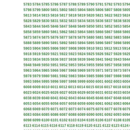
5783
5784
5785
5786
5787
5788
5789
5790
5791
5792
5793
579
5798
5799
5800
5801
5802
5803
5804
5805
5806
5807
5808
580
5813
5814
5815
5816
5817
5818
5819
5820
5821
5822
5823
582
5828
5829
5830
5831
5832
5833
5834
5835
5836
5837
5838
583
5843
5844
5845
5846
5847
5848
5849
5850
5851
5852
5853
585
5858
5859
5860
5861
5862
5863
5864
5865
5866
5867
5868
586
5873
5874
5875
5876
5877
5878
5879
5880
5881
5882
5883
588
5888
5889
5890
5891
5892
5893
5894
5895
5896
5897
5898
589
5903
5904
5905
5906
5907
5908
5909
5910
5911
5912
5913
591
5918
5919
5920
5921
5922
5923
5924
5925
5926
5927
5928
592
5933
5934
5935
5936
5937
5938
5939
5940
5941
5942
5943
594
5948
5949
5950
5951
5952
5953
5954
5955
5956
5957
5958
595
5963
5964
5965
5966
5967
5968
5969
5970
5971
5972
5973
597
5978
5979
5980
5981
5982
5983
5984
5985
5986
5987
5988
598
5993
5994
5995
5996
5997
5998
5999
6000
6001
6002
6003
600
6008
6009
6010
6011
6012
6013
6014
6015
6016
6017
6018
601
6023
6024
6025
6026
6027
6028
6029
6030
6031
6032
6033
603
6038
6039
6040
6041
6042
6043
6044
6045
6046
6047
6048
604
6053
6054
6055
6056
6057
6058
6059
6060
6061
6062
6063
606
6068
6069
6070
6071
6072
6073
6074
6075
6076
6077
6078
607
6083
6084
6085
6086
6087
6088
6089
6090
6091
6092
6093
609
6098
6099
6100
6101
6102
6103
6104
6105
6106
6107
6108
610
6113
6114
6115
6116
6117
6118
6119
6120
6121
6122
6123
6124