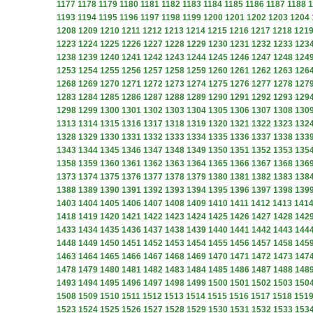
1177
1178
1179
1180
1181
1182
1183
1184
1185
1186
1187
1188
1
1193
1194
1195
1196
1197
1198
1199
1200
1201
1202
1203
1204
1208
1209
1210
1211
1212
1213
1214
1215
1216
1217
1218
121
1223
1224
1225
1226
1227
1228
1229
1230
1231
1232
1233
123
1238
1239
1240
1241
1242
1243
1244
1245
1246
1247
1248
124
1253
1254
1255
1256
1257
1258
1259
1260
1261
1262
1263
126
1268
1269
1270
1271
1272
1273
1274
1275
1276
1277
1278
127
1283
1284
1285
1286
1287
1288
1289
1290
1291
1292
1293
129
1298
1299
1300
1301
1302
1303
1304
1305
1306
1307
1308
130
1313
1314
1315
1316
1317
1318
1319
1320
1321
1322
1323
132
1328
1329
1330
1331
1332
1333
1334
1335
1336
1337
1338
133
1343
1344
1345
1346
1347
1348
1349
1350
1351
1352
1353
135
1358
1359
1360
1361
1362
1363
1364
1365
1366
1367
1368
136
1373
1374
1375
1376
1377
1378
1379
1380
1381
1382
1383
138
1388
1389
1390
1391
1392
1393
1394
1395
1396
1397
1398
139
1403
1404
1405
1406
1407
1408
1409
1410
1411
1412
1413
141
1418
1419
1420
1421
1422
1423
1424
1425
1426
1427
1428
142
1433
1434
1435
1436
1437
1438
1439
1440
1441
1442
1443
144
1448
1449
1450
1451
1452
1453
1454
1455
1456
1457
1458
145
1463
1464
1465
1466
1467
1468
1469
1470
1471
1472
1473
147
1478
1479
1480
1481
1482
1483
1484
1485
1486
1487
1488
148
1493
1494
1495
1496
1497
1498
1499
1500
1501
1502
1503
150
1508
1509
1510
1511
1512
1513
1514
1515
1516
1517
1518
151
1523
1524
1525
1526
1527
1528
1529
1530
1531
1532
1533
153