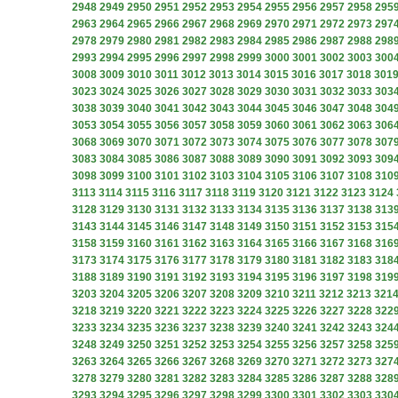
2948
2949
2950
2951
2952
2953
2954
2955
2956
2957
2958
295
2963
2964
2965
2966
2967
2968
2969
2970
2971
2972
2973
297
2978
2979
2980
2981
2982
2983
2984
2985
2986
2987
2988
298
2993
2994
2995
2996
2997
2998
2999
3000
3001
3002
3003
300
3008
3009
3010
3011
3012
3013
3014
3015
3016
3017
3018
301
3023
3024
3025
3026
3027
3028
3029
3030
3031
3032
3033
303
3038
3039
3040
3041
3042
3043
3044
3045
3046
3047
3048
304
3053
3054
3055
3056
3057
3058
3059
3060
3061
3062
3063
306
3068
3069
3070
3071
3072
3073
3074
3075
3076
3077
3078
307
3083
3084
3085
3086
3087
3088
3089
3090
3091
3092
3093
309
3098
3099
3100
3101
3102
3103
3104
3105
3106
3107
3108
310
3113
3114
3115
3116
3117
3118
3119
3120
3121
3122
3123
3124
3128
3129
3130
3131
3132
3133
3134
3135
3136
3137
3138
313
3143
3144
3145
3146
3147
3148
3149
3150
3151
3152
3153
315
3158
3159
3160
3161
3162
3163
3164
3165
3166
3167
3168
316
3173
3174
3175
3176
3177
3178
3179
3180
3181
3182
3183
318
3188
3189
3190
3191
3192
3193
3194
3195
3196
3197
3198
319
3203
3204
3205
3206
3207
3208
3209
3210
3211
3212
3213
321
3218
3219
3220
3221
3222
3223
3224
3225
3226
3227
3228
322
3233
3234
3235
3236
3237
3238
3239
3240
3241
3242
3243
324
3248
3249
3250
3251
3252
3253
3254
3255
3256
3257
3258
325
3263
3264
3265
3266
3267
3268
3269
3270
3271
3272
3273
327
3278
3279
3280
3281
3282
3283
3284
3285
3286
3287
3288
328
3293
3294
3295
3296
3297
3298
3299
3300
3301
3302
3303
330