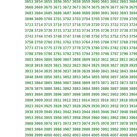
3653
3654
3655
3656
3657
3658
3659
3660
3661
3662
3663
366
3668
3669
3670
3671
3672
3673
3674
3675
3676
3677
3678
367
3683
3684
3685
3686
3687
3688
3689
3690
3691
3692
3693
369
3698
3699
3700
3701
3702
3703
3704
3705
3706
3707
3708
370
3713
3714
3715
3716
3717
3718
3719
3720
3721
3722
3723
372
3728
3729
3730
3731
3732
3733
3734
3735
3736
3737
3738
373
3743
3744
3745
3746
3747
3748
3749
3750
3751
3752
3753
375
3758
3759
3760
3761
3762
3763
3764
3765
3766
3767
3768
376
3773
3774
3775
3776
3777
3778
3779
3780
3781
3782
3783
378
3788
3789
3790
3791
3792
3793
3794
3795
3796
3797
3798
379
3803
3804
3805
3806
3807
3808
3809
3810
3811
3812
3813
381
3818
3819
3820
3821
3822
3823
3824
3825
3826
3827
3828
382
3833
3834
3835
3836
3837
3838
3839
3840
3841
3842
3843
384
3848
3849
3850
3851
3852
3853
3854
3855
3856
3857
3858
385
3863
3864
3865
3866
3867
3868
3869
3870
3871
3872
3873
387
3878
3879
3880
3881
3882
3883
3884
3885
3886
3887
3888
388
3893
3894
3895
3896
3897
3898
3899
3900
3901
3902
3903
390
3908
3909
3910
3911
3912
3913
3914
3915
3916
3917
3918
391
3923
3924
3925
3926
3927
3928
3929
3930
3931
3932
3933
393
3938
3939
3940
3941
3942
3943
3944
3945
3946
3947
3948
394
3953
3954
3955
3956
3957
3958
3959
3960
3961
3962
3963
396
3968
3969
3970
3971
3972
3973
3974
3975
3976
3977
3978
397
3983
3984
3985
3986
3987
3988
3989
3990
3991
3992
3993
399
3998
3999
4000
4001
4002
4003
4004
4005
4006
4007
4008
400