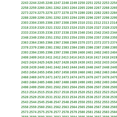
2243
2244
2245
2246
2247
2248
2249
2250
2251
2252
2253
225
2258
2259
2260
2261
2262
2263
2264
2265
2266
2267
2268
226
2273
2274
2275
2276
2277
2278
2279
2280
2281
2282
2283
228
2288
2289
2290
2291
2292
2293
2294
2295
2296
2297
2298
229
2303
2304
2305
2306
2307
2308
2309
2310
2311
2312
2313
231
2318
2319
2320
2321
2322
2323
2324
2325
2326
2327
2328
232
2333
2334
2335
2336
2337
2338
2339
2340
2341
2342
2343
234
2348
2349
2350
2351
2352
2353
2354
2355
2356
2357
2358
235
2363
2364
2365
2366
2367
2368
2369
2370
2371
2372
2373
237
2378
2379
2380
2381
2382
2383
2384
2385
2386
2387
2388
238
2393
2394
2395
2396
2397
2398
2399
2400
2401
2402
2403
240
2408
2409
2410
2411
2412
2413
2414
2415
2416
2417
2418
241
2423
2424
2425
2426
2427
2428
2429
2430
2431
2432
2433
243
2438
2439
2440
2441
2442
2443
2444
2445
2446
2447
2448
244
2453
2454
2455
2456
2457
2458
2459
2460
2461
2462
2463
246
2468
2469
2470
2471
2472
2473
2474
2475
2476
2477
2478
247
2483
2484
2485
2486
2487
2488
2489
2490
2491
2492
2493
249
2498
2499
2500
2501
2502
2503
2504
2505
2506
2507
2508
250
2513
2514
2515
2516
2517
2518
2519
2520
2521
2522
2523
252
2528
2529
2530
2531
2532
2533
2534
2535
2536
2537
2538
253
2543
2544
2545
2546
2547
2548
2549
2550
2551
2552
2553
255
2558
2559
2560
2561
2562
2563
2564
2565
2566
2567
2568
256
2573
2574
2575
2576
2577
2578
2579
2580
2581
2582
2583
258