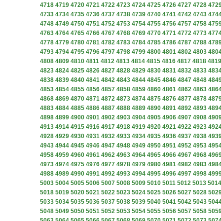
4718
4719
4720
4721
4722
4723
4724
4725
4726
4727
4728
472
4733
4734
4735
4736
4737
4738
4739
4740
4741
4742
4743
474
4748
4749
4750
4751
4752
4753
4754
4755
4756
4757
4758
475
4763
4764
4765
4766
4767
4768
4769
4770
4771
4772
4773
477
4778
4779
4780
4781
4782
4783
4784
4785
4786
4787
4788
478
4793
4794
4795
4796
4797
4798
4799
4800
4801
4802
4803
480
4808
4809
4810
4811
4812
4813
4814
4815
4816
4817
4818
481
4823
4824
4825
4826
4827
4828
4829
4830
4831
4832
4833
483
4838
4839
4840
4841
4842
4843
4844
4845
4846
4847
4848
484
4853
4854
4855
4856
4857
4858
4859
4860
4861
4862
4863
486
4868
4869
4870
4871
4872
4873
4874
4875
4876
4877
4878
487
4883
4884
4885
4886
4887
4888
4889
4890
4891
4892
4893
489
4898
4899
4900
4901
4902
4903
4904
4905
4906
4907
4908
490
4913
4914
4915
4916
4917
4918
4919
4920
4921
4922
4923
492
4928
4929
4930
4931
4932
4933
4934
4935
4936
4937
4938
493
4943
4944
4945
4946
4947
4948
4949
4950
4951
4952
4953
495
4958
4959
4960
4961
4962
4963
4964
4965
4966
4967
4968
496
4973
4974
4975
4976
4977
4978
4979
4980
4981
4982
4983
498
4988
4989
4990
4991
4992
4993
4994
4995
4996
4997
4998
499
5003
5004
5005
5006
5007
5008
5009
5010
5011
5012
5013
501
5018
5019
5020
5021
5022
5023
5024
5025
5026
5027
5028
502
5033
5034
5035
5036
5037
5038
5039
5040
5041
5042
5043
504
5048
5049
5050
5051
5052
5053
5054
5055
5056
5057
5058
505
5063
5064
5065
5066
5067
5068
5069
5070
5071
5072
5073
507