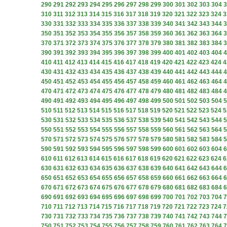
290
291
292
293
294
295
296
297
298
299
300
301
302
303
304
3
310
311
312
313
314
315
316
317
318
319
320
321
322
323
324
3
330
331
332
333
334
335
336
337
338
339
340
341
342
343
344
3
350
351
352
353
354
355
356
357
358
359
360
361
362
363
364
3
370
371
372
373
374
375
376
377
378
379
380
381
382
383
384
3
390
391
392
393
394
395
396
397
398
399
400
401
402
403
404
4
410
411
412
413
414
415
416
417
418
419
420
421
422
423
424
4
430
431
432
433
434
435
436
437
438
439
440
441
442
443
444
4
450
451
452
453
454
455
456
457
458
459
460
461
462
463
464
4
470
471
472
473
474
475
476
477
478
479
480
481
482
483
484
4
490
491
492
493
494
495
496
497
498
499
500
501
502
503
504
5
510
511
512
513
514
515
516
517
518
519
520
521
522
523
524
5
530
531
532
533
534
535
536
537
538
539
540
541
542
543
544
5
550
551
552
553
554
555
556
557
558
559
560
561
562
563
564
5
570
571
572
573
574
575
576
577
578
579
580
581
582
583
584
5
590
591
592
593
594
595
596
597
598
599
600
601
602
603
604
6
610
611
612
613
614
615
616
617
618
619
620
621
622
623
624
6
630
631
632
633
634
635
636
637
638
639
640
641
642
643
644
6
650
651
652
653
654
655
656
657
658
659
660
661
662
663
664
6
670
671
672
673
674
675
676
677
678
679
680
681
682
683
684
6
690
691
692
693
694
695
696
697
698
699
700
701
702
703
704
7
710
711
712
713
714
715
716
717
718
719
720
721
722
723
724
7
730
731
732
733
734
735
736
737
738
739
740
741
742
743
744
7
750
751
752
753
754
755
756
757
758
759
760
761
762
763
764
7