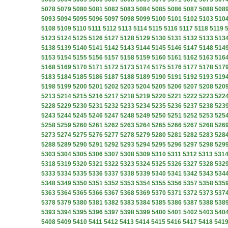
5078
5079
5080
5081
5082
5083
5084
5085
5086
5087
5088
508
5093
5094
5095
5096
5097
5098
5099
5100
5101
5102
5103
510
5108
5109
5110
5111
5112
5113
5114
5115
5116
5117
5118
5119
5123
5124
5125
5126
5127
5128
5129
5130
5131
5132
5133
513
5138
5139
5140
5141
5142
5143
5144
5145
5146
5147
5148
514
5153
5154
5155
5156
5157
5158
5159
5160
5161
5162
5163
516
5168
5169
5170
5171
5172
5173
5174
5175
5176
5177
5178
517
5183
5184
5185
5186
5187
5188
5189
5190
5191
5192
5193
519
5198
5199
5200
5201
5202
5203
5204
5205
5206
5207
5208
520
5213
5214
5215
5216
5217
5218
5219
5220
5221
5222
5223
522
5228
5229
5230
5231
5232
5233
5234
5235
5236
5237
5238
523
5243
5244
5245
5246
5247
5248
5249
5250
5251
5252
5253
525
5258
5259
5260
5261
5262
5263
5264
5265
5266
5267
5268
526
5273
5274
5275
5276
5277
5278
5279
5280
5281
5282
5283
528
5288
5289
5290
5291
5292
5293
5294
5295
5296
5297
5298
529
5303
5304
5305
5306
5307
5308
5309
5310
5311
5312
5313
531
5318
5319
5320
5321
5322
5323
5324
5325
5326
5327
5328
532
5333
5334
5335
5336
5337
5338
5339
5340
5341
5342
5343
534
5348
5349
5350
5351
5352
5353
5354
5355
5356
5357
5358
535
5363
5364
5365
5366
5367
5368
5369
5370
5371
5372
5373
537
5378
5379
5380
5381
5382
5383
5384
5385
5386
5387
5388
538
5393
5394
5395
5396
5397
5398
5399
5400
5401
5402
5403
540
5408
5409
5410
5411
5412
5413
5414
5415
5416
5417
5418
541