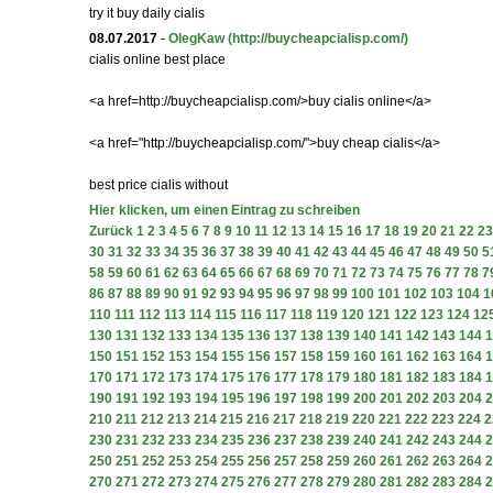
try it buy daily cialis
08.07.2017
-
OlegKaw
(http://buycheapcialisp.com/)
cialis online best place
<a href=http://buycheapcialisp.com/>buy cialis online</a>
<a href="http://buycheapcialisp.com/">buy cheap cialis</a>
best price cialis without
Hier klicken, um einen Eintrag zu schreiben
Zurück
1
2
3
4
5
6
7
8
9
10
11
12
13
14
15
16
17
18
19
20
21
22
23
30
31
32
33
34
35
36
37
38
39
40
41
42
43
44
45
46
47
48
49
50
5
58
59
60
61
62
63
64
65
66
67
68
69
70
71
72
73
74
75
76
77
78
7
86
87
88
89
90
91
92
93
94
95
96
97
98
99
100
101
102
103
104
1
110
111
112
113
114
115
116
117
118
119
120
121
122
123
124
12
130
131
132
133
134
135
136
137
138
139
140
141
142
143
144
1
150
151
152
153
154
155
156
157
158
159
160
161
162
163
164
1
170
171
172
173
174
175
176
177
178
179
180
181
182
183
184
1
190
191
192
193
194
195
196
197
198
199
200
201
202
203
204
2
210
211
212
213
214
215
216
217
218
219
220
221
222
223
224
2
230
231
232
233
234
235
236
237
238
239
240
241
242
243
244
2
250
251
252
253
254
255
256
257
258
259
260
261
262
263
264
2
270
271
272
273
274
275
276
277
278
279
280
281
282
283
284
2