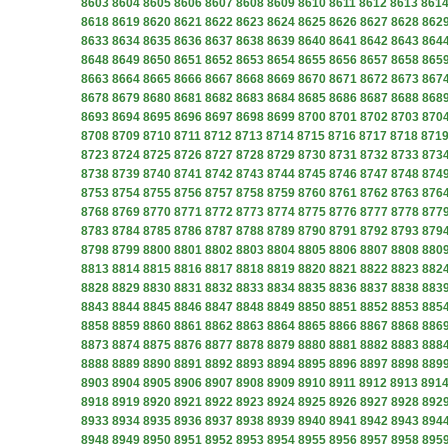
8603
8604
8605
8606
8607
8608
8609
8610
8611
8612
8613
861
8618
8619
8620
8621
8622
8623
8624
8625
8626
8627
8628
862
8633
8634
8635
8636
8637
8638
8639
8640
8641
8642
8643
864
8648
8649
8650
8651
8652
8653
8654
8655
8656
8657
8658
865
8663
8664
8665
8666
8667
8668
8669
8670
8671
8672
8673
867
8678
8679
8680
8681
8682
8683
8684
8685
8686
8687
8688
868
8693
8694
8695
8696
8697
8698
8699
8700
8701
8702
8703
870
8708
8709
8710
8711
8712
8713
8714
8715
8716
8717
8718
871
8723
8724
8725
8726
8727
8728
8729
8730
8731
8732
8733
873
8738
8739
8740
8741
8742
8743
8744
8745
8746
8747
8748
874
8753
8754
8755
8756
8757
8758
8759
8760
8761
8762
8763
876
8768
8769
8770
8771
8772
8773
8774
8775
8776
8777
8778
877
8783
8784
8785
8786
8787
8788
8789
8790
8791
8792
8793
879
8798
8799
8800
8801
8802
8803
8804
8805
8806
8807
8808
880
8813
8814
8815
8816
8817
8818
8819
8820
8821
8822
8823
882
8828
8829
8830
8831
8832
8833
8834
8835
8836
8837
8838
883
8843
8844
8845
8846
8847
8848
8849
8850
8851
8852
8853
885
8858
8859
8860
8861
8862
8863
8864
8865
8866
8867
8868
886
8873
8874
8875
8876
8877
8878
8879
8880
8881
8882
8883
888
8888
8889
8890
8891
8892
8893
8894
8895
8896
8897
8898
889
8903
8904
8905
8906
8907
8908
8909
8910
8911
8912
8913
891
8918
8919
8920
8921
8922
8923
8924
8925
8926
8927
8928
892
8933
8934
8935
8936
8937
8938
8939
8940
8941
8942
8943
894
8948
8949
8950
8951
8952
8953
8954
8955
8956
8957
8958
895