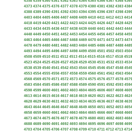
4358
4359
4360
4361
4362
4363
4364
4365
4366
4367
4368
436
4373
4374
4375
4376
4377
4378
4379
4380
4381
4382
4383
438
4388
4389
4390
4391
4392
4393
4394
4395
4396
4397
4398
439
4403
4404
4405
4406
4407
4408
4409
4410
4411
4412
4413
441
4418
4419
4420
4421
4422
4423
4424
4425
4426
4427
4428
442
4433
4434
4435
4436
4437
4438
4439
4440
4441
4442
4443
444
4448
4449
4450
4451
4452
4453
4454
4455
4456
4457
4458
445
4463
4464
4465
4466
4467
4468
4469
4470
4471
4472
4473
447
4478
4479
4480
4481
4482
4483
4484
4485
4486
4487
4488
448
4493
4494
4495
4496
4497
4498
4499
4500
4501
4502
4503
450
4508
4509
4510
4511
4512
4513
4514
4515
4516
4517
4518
451
4523
4524
4525
4526
4527
4528
4529
4530
4531
4532
4533
453
4538
4539
4540
4541
4542
4543
4544
4545
4546
4547
4548
454
4553
4554
4555
4556
4557
4558
4559
4560
4561
4562
4563
456
4568
4569
4570
4571
4572
4573
4574
4575
4576
4577
4578
457
4583
4584
4585
4586
4587
4588
4589
4590
4591
4592
4593
459
4598
4599
4600
4601
4602
4603
4604
4605
4606
4607
4608
460
4613
4614
4615
4616
4617
4618
4619
4620
4621
4622
4623
462
4628
4629
4630
4631
4632
4633
4634
4635
4636
4637
4638
463
4643
4644
4645
4646
4647
4648
4649
4650
4651
4652
4653
465
4658
4659
4660
4661
4662
4663
4664
4665
4666
4667
4668
466
4673
4674
4675
4676
4677
4678
4679
4680
4681
4682
4683
468
4688
4689
4690
4691
4692
4693
4694
4695
4696
4697
4698
469
4703
4704
4705
4706
4707
4708
4709
4710
4711
4712
4713
471