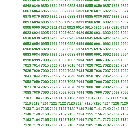
6833
6834
6835
6836
6837
6838
6839
6840
6841
6842
6843
684
6848
6849
6850
6851
6852
6853
6854
6855
6856
6857
6858
685
6863
6864
6865
6866
6867
6868
6869
6870
6871
6872
6873
687
6878
6879
6880
6881
6882
6883
6884
6885
6886
6887
6888
688
6893
6894
6895
6896
6897
6898
6899
6900
6901
6902
6903
690
6908
6909
6910
6911
6912
6913
6914
6915
6916
6917
6918
691
6923
6924
6925
6926
6927
6928
6929
6930
6931
6932
6933
693
6938
6939
6940
6941
6942
6943
6944
6945
6946
6947
6948
694
6953
6954
6955
6956
6957
6958
6959
6960
6961
6962
6963
696
6968
6969
6970
6971
6972
6973
6974
6975
6976
6977
6978
697
6983
6984
6985
6986
6987
6988
6989
6990
6991
6992
6993
699
6998
6999
7000
7001
7002
7003
7004
7005
7006
7007
7008
700
7013
7014
7015
7016
7017
7018
7019
7020
7021
7022
7023
702
7028
7029
7030
7031
7032
7033
7034
7035
7036
7037
7038
703
7043
7044
7045
7046
7047
7048
7049
7050
7051
7052
7053
705
7058
7059
7060
7061
7062
7063
7064
7065
7066
7067
7068
706
7073
7074
7075
7076
7077
7078
7079
7080
7081
7082
7083
708
7088
7089
7090
7091
7092
7093
7094
7095
7096
7097
7098
709
7103
7104
7105
7106
7107
7108
7109
7110
7111
7112
7113
7114
7118
7119
7120
7121
7122
7123
7124
7125
7126
7127
7128
7129
7133
7134
7135
7136
7137
7138
7139
7140
7141
7142
7143
714
7148
7149
7150
7151
7152
7153
7154
7155
7156
7157
7158
715
7163
7164
7165
7166
7167
7168
7169
7170
7171
7172
7173
717
7178
7179
7180
7181
7182
7183
7184
7185
7186
7187
7188
718