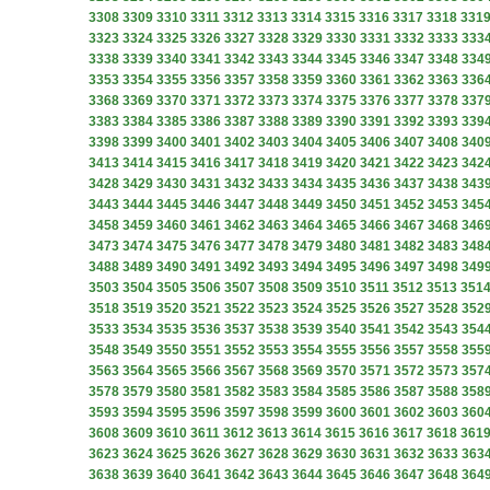
3308
3309
3310
3311
3312
3313
3314
3315
3316
3317
3318
331
3323
3324
3325
3326
3327
3328
3329
3330
3331
3332
3333
333
3338
3339
3340
3341
3342
3343
3344
3345
3346
3347
3348
334
3353
3354
3355
3356
3357
3358
3359
3360
3361
3362
3363
336
3368
3369
3370
3371
3372
3373
3374
3375
3376
3377
3378
337
3383
3384
3385
3386
3387
3388
3389
3390
3391
3392
3393
339
3398
3399
3400
3401
3402
3403
3404
3405
3406
3407
3408
340
3413
3414
3415
3416
3417
3418
3419
3420
3421
3422
3423
342
3428
3429
3430
3431
3432
3433
3434
3435
3436
3437
3438
343
3443
3444
3445
3446
3447
3448
3449
3450
3451
3452
3453
345
3458
3459
3460
3461
3462
3463
3464
3465
3466
3467
3468
346
3473
3474
3475
3476
3477
3478
3479
3480
3481
3482
3483
348
3488
3489
3490
3491
3492
3493
3494
3495
3496
3497
3498
349
3503
3504
3505
3506
3507
3508
3509
3510
3511
3512
3513
351
3518
3519
3520
3521
3522
3523
3524
3525
3526
3527
3528
352
3533
3534
3535
3536
3537
3538
3539
3540
3541
3542
3543
354
3548
3549
3550
3551
3552
3553
3554
3555
3556
3557
3558
355
3563
3564
3565
3566
3567
3568
3569
3570
3571
3572
3573
357
3578
3579
3580
3581
3582
3583
3584
3585
3586
3587
3588
358
3593
3594
3595
3596
3597
3598
3599
3600
3601
3602
3603
360
3608
3609
3610
3611
3612
3613
3614
3615
3616
3617
3618
361
3623
3624
3625
3626
3627
3628
3629
3630
3631
3632
3633
363
3638
3639
3640
3641
3642
3643
3644
3645
3646
3647
3648
364