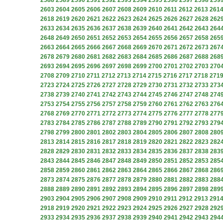
2588
2589
2590
2591
2592
2593
2594
2595
2596
2597
2598
259
2603
2604
2605
2606
2607
2608
2609
2610
2611
2612
2613
261
2618
2619
2620
2621
2622
2623
2624
2625
2626
2627
2628
262
2633
2634
2635
2636
2637
2638
2639
2640
2641
2642
2643
264
2648
2649
2650
2651
2652
2653
2654
2655
2656
2657
2658
265
2663
2664
2665
2666
2667
2668
2669
2670
2671
2672
2673
267
2678
2679
2680
2681
2682
2683
2684
2685
2686
2687
2688
268
2693
2694
2695
2696
2697
2698
2699
2700
2701
2702
2703
270
2708
2709
2710
2711
2712
2713
2714
2715
2716
2717
2718
271
2723
2724
2725
2726
2727
2728
2729
2730
2731
2732
2733
273
2738
2739
2740
2741
2742
2743
2744
2745
2746
2747
2748
274
2753
2754
2755
2756
2757
2758
2759
2760
2761
2762
2763
276
2768
2769
2770
2771
2772
2773
2774
2775
2776
2777
2778
277
2783
2784
2785
2786
2787
2788
2789
2790
2791
2792
2793
279
2798
2799
2800
2801
2802
2803
2804
2805
2806
2807
2808
280
2813
2814
2815
2816
2817
2818
2819
2820
2821
2822
2823
282
2828
2829
2830
2831
2832
2833
2834
2835
2836
2837
2838
283
2843
2844
2845
2846
2847
2848
2849
2850
2851
2852
2853
285
2858
2859
2860
2861
2862
2863
2864
2865
2866
2867
2868
286
2873
2874
2875
2876
2877
2878
2879
2880
2881
2882
2883
288
2888
2889
2890
2891
2892
2893
2894
2895
2896
2897
2898
289
2903
2904
2905
2906
2907
2908
2909
2910
2911
2912
2913
291
2918
2919
2920
2921
2922
2923
2924
2925
2926
2927
2928
292
2933
2934
2935
2936
2937
2938
2939
2940
2941
2942
2943
294