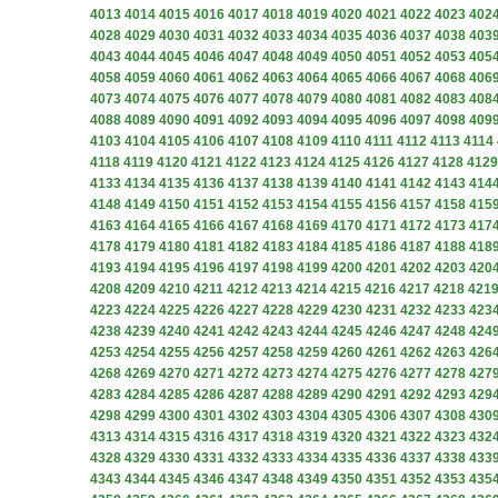
4013
4014
4015
4016
4017
4018
4019
4020
4021
4022
4023
402
4028
4029
4030
4031
4032
4033
4034
4035
4036
4037
4038
403
4043
4044
4045
4046
4047
4048
4049
4050
4051
4052
4053
405
4058
4059
4060
4061
4062
4063
4064
4065
4066
4067
4068
406
4073
4074
4075
4076
4077
4078
4079
4080
4081
4082
4083
408
4088
4089
4090
4091
4092
4093
4094
4095
4096
4097
4098
409
4103
4104
4105
4106
4107
4108
4109
4110
4111
4112
4113
4114
4118
4119
4120
4121
4122
4123
4124
4125
4126
4127
4128
4129
4133
4134
4135
4136
4137
4138
4139
4140
4141
4142
4143
414
4148
4149
4150
4151
4152
4153
4154
4155
4156
4157
4158
415
4163
4164
4165
4166
4167
4168
4169
4170
4171
4172
4173
417
4178
4179
4180
4181
4182
4183
4184
4185
4186
4187
4188
418
4193
4194
4195
4196
4197
4198
4199
4200
4201
4202
4203
420
4208
4209
4210
4211
4212
4213
4214
4215
4216
4217
4218
421
4223
4224
4225
4226
4227
4228
4229
4230
4231
4232
4233
423
4238
4239
4240
4241
4242
4243
4244
4245
4246
4247
4248
424
4253
4254
4255
4256
4257
4258
4259
4260
4261
4262
4263
426
4268
4269
4270
4271
4272
4273
4274
4275
4276
4277
4278
427
4283
4284
4285
4286
4287
4288
4289
4290
4291
4292
4293
429
4298
4299
4300
4301
4302
4303
4304
4305
4306
4307
4308
430
4313
4314
4315
4316
4317
4318
4319
4320
4321
4322
4323
432
4328
4329
4330
4331
4332
4333
4334
4335
4336
4337
4338
433
4343
4344
4345
4346
4347
4348
4349
4350
4351
4352
4353
435