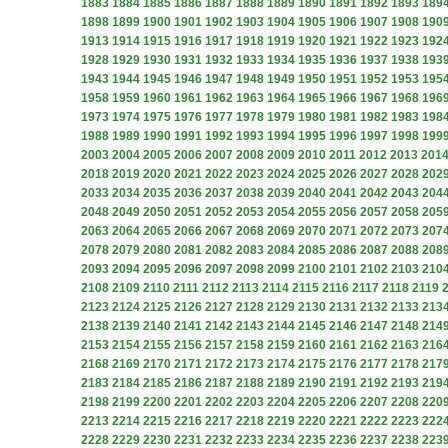
1883
1884
1885
1886
1887
1888
1889
1890
1891
1892
1893
189
1898
1899
1900
1901
1902
1903
1904
1905
1906
1907
1908
190
1913
1914
1915
1916
1917
1918
1919
1920
1921
1922
1923
192
1928
1929
1930
1931
1932
1933
1934
1935
1936
1937
1938
193
1943
1944
1945
1946
1947
1948
1949
1950
1951
1952
1953
195
1958
1959
1960
1961
1962
1963
1964
1965
1966
1967
1968
196
1973
1974
1975
1976
1977
1978
1979
1980
1981
1982
1983
198
1988
1989
1990
1991
1992
1993
1994
1995
1996
1997
1998
199
2003
2004
2005
2006
2007
2008
2009
2010
2011
2012
2013
201
2018
2019
2020
2021
2022
2023
2024
2025
2026
2027
2028
202
2033
2034
2035
2036
2037
2038
2039
2040
2041
2042
2043
204
2048
2049
2050
2051
2052
2053
2054
2055
2056
2057
2058
205
2063
2064
2065
2066
2067
2068
2069
2070
2071
2072
2073
207
2078
2079
2080
2081
2082
2083
2084
2085
2086
2087
2088
208
2093
2094
2095
2096
2097
2098
2099
2100
2101
2102
2103
210
2108
2109
2110
2111
2112
2113
2114
2115
2116
2117
2118
2119
2123
2124
2125
2126
2127
2128
2129
2130
2131
2132
2133
213
2138
2139
2140
2141
2142
2143
2144
2145
2146
2147
2148
214
2153
2154
2155
2156
2157
2158
2159
2160
2161
2162
2163
216
2168
2169
2170
2171
2172
2173
2174
2175
2176
2177
2178
217
2183
2184
2185
2186
2187
2188
2189
2190
2191
2192
2193
219
2198
2199
2200
2201
2202
2203
2204
2205
2206
2207
2208
220
2213
2214
2215
2216
2217
2218
2219
2220
2221
2222
2223
222
2228
2229
2230
2231
2232
2233
2234
2235
2236
2237
2238
223