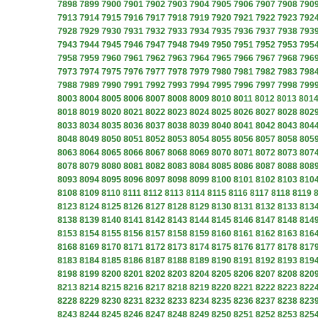
7898
7899
7900
7901
7902
7903
7904
7905
7906
7907
7908
790
7913
7914
7915
7916
7917
7918
7919
7920
7921
7922
7923
792
7928
7929
7930
7931
7932
7933
7934
7935
7936
7937
7938
793
7943
7944
7945
7946
7947
7948
7949
7950
7951
7952
7953
795
7958
7959
7960
7961
7962
7963
7964
7965
7966
7967
7968
796
7973
7974
7975
7976
7977
7978
7979
7980
7981
7982
7983
798
7988
7989
7990
7991
7992
7993
7994
7995
7996
7997
7998
799
8003
8004
8005
8006
8007
8008
8009
8010
8011
8012
8013
801
8018
8019
8020
8021
8022
8023
8024
8025
8026
8027
8028
802
8033
8034
8035
8036
8037
8038
8039
8040
8041
8042
8043
804
8048
8049
8050
8051
8052
8053
8054
8055
8056
8057
8058
805
8063
8064
8065
8066
8067
8068
8069
8070
8071
8072
8073
807
8078
8079
8080
8081
8082
8083
8084
8085
8086
8087
8088
808
8093
8094
8095
8096
8097
8098
8099
8100
8101
8102
8103
810
8108
8109
8110
8111
8112
8113
8114
8115
8116
8117
8118
8119
8123
8124
8125
8126
8127
8128
8129
8130
8131
8132
8133
813
8138
8139
8140
8141
8142
8143
8144
8145
8146
8147
8148
814
8153
8154
8155
8156
8157
8158
8159
8160
8161
8162
8163
816
8168
8169
8170
8171
8172
8173
8174
8175
8176
8177
8178
817
8183
8184
8185
8186
8187
8188
8189
8190
8191
8192
8193
819
8198
8199
8200
8201
8202
8203
8204
8205
8206
8207
8208
820
8213
8214
8215
8216
8217
8218
8219
8220
8221
8222
8223
822
8228
8229
8230
8231
8232
8233
8234
8235
8236
8237
8238
823
8243
8244
8245
8246
8247
8248
8249
8250
8251
8252
8253
825