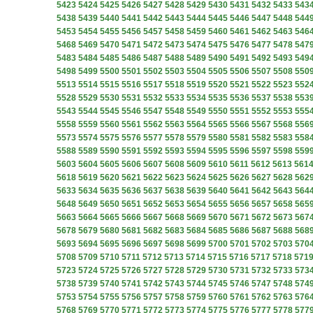
5423
5424
5425
5426
5427
5428
5429
5430
5431
5432
5433
543
5438
5439
5440
5441
5442
5443
5444
5445
5446
5447
5448
544
5453
5454
5455
5456
5457
5458
5459
5460
5461
5462
5463
546
5468
5469
5470
5471
5472
5473
5474
5475
5476
5477
5478
547
5483
5484
5485
5486
5487
5488
5489
5490
5491
5492
5493
549
5498
5499
5500
5501
5502
5503
5504
5505
5506
5507
5508
550
5513
5514
5515
5516
5517
5518
5519
5520
5521
5522
5523
552
5528
5529
5530
5531
5532
5533
5534
5535
5536
5537
5538
553
5543
5544
5545
5546
5547
5548
5549
5550
5551
5552
5553
555
5558
5559
5560
5561
5562
5563
5564
5565
5566
5567
5568
556
5573
5574
5575
5576
5577
5578
5579
5580
5581
5582
5583
558
5588
5589
5590
5591
5592
5593
5594
5595
5596
5597
5598
559
5603
5604
5605
5606
5607
5608
5609
5610
5611
5612
5613
561
5618
5619
5620
5621
5622
5623
5624
5625
5626
5627
5628
562
5633
5634
5635
5636
5637
5638
5639
5640
5641
5642
5643
564
5648
5649
5650
5651
5652
5653
5654
5655
5656
5657
5658
565
5663
5664
5665
5666
5667
5668
5669
5670
5671
5672
5673
567
5678
5679
5680
5681
5682
5683
5684
5685
5686
5687
5688
568
5693
5694
5695
5696
5697
5698
5699
5700
5701
5702
5703
570
5708
5709
5710
5711
5712
5713
5714
5715
5716
5717
5718
571
5723
5724
5725
5726
5727
5728
5729
5730
5731
5732
5733
573
5738
5739
5740
5741
5742
5743
5744
5745
5746
5747
5748
574
5753
5754
5755
5756
5757
5758
5759
5760
5761
5762
5763
576
5768
5769
5770
5771
5772
5773
5774
5775
5776
5777
5778
577