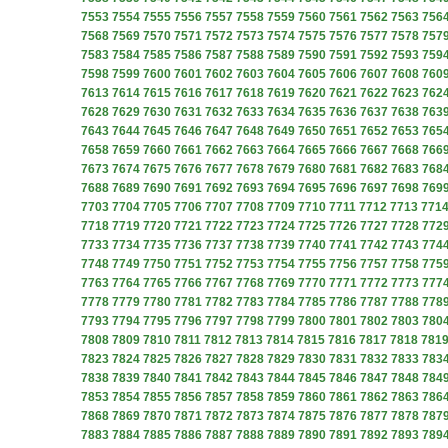
7553
7554
7555
7556
7557
7558
7559
7560
7561
7562
7563
756
7568
7569
7570
7571
7572
7573
7574
7575
7576
7577
7578
757
7583
7584
7585
7586
7587
7588
7589
7590
7591
7592
7593
759
7598
7599
7600
7601
7602
7603
7604
7605
7606
7607
7608
760
7613
7614
7615
7616
7617
7618
7619
7620
7621
7622
7623
762
7628
7629
7630
7631
7632
7633
7634
7635
7636
7637
7638
763
7643
7644
7645
7646
7647
7648
7649
7650
7651
7652
7653
765
7658
7659
7660
7661
7662
7663
7664
7665
7666
7667
7668
766
7673
7674
7675
7676
7677
7678
7679
7680
7681
7682
7683
768
7688
7689
7690
7691
7692
7693
7694
7695
7696
7697
7698
769
7703
7704
7705
7706
7707
7708
7709
7710
7711
7712
7713
771
7718
7719
7720
7721
7722
7723
7724
7725
7726
7727
7728
772
7733
7734
7735
7736
7737
7738
7739
7740
7741
7742
7743
774
7748
7749
7750
7751
7752
7753
7754
7755
7756
7757
7758
775
7763
7764
7765
7766
7767
7768
7769
7770
7771
7772
7773
777
7778
7779
7780
7781
7782
7783
7784
7785
7786
7787
7788
778
7793
7794
7795
7796
7797
7798
7799
7800
7801
7802
7803
780
7808
7809
7810
7811
7812
7813
7814
7815
7816
7817
7818
781
7823
7824
7825
7826
7827
7828
7829
7830
7831
7832
7833
783
7838
7839
7840
7841
7842
7843
7844
7845
7846
7847
7848
784
7853
7854
7855
7856
7857
7858
7859
7860
7861
7862
7863
786
7868
7869
7870
7871
7872
7873
7874
7875
7876
7877
7878
787
7883
7884
7885
7886
7887
7888
7889
7890
7891
7892
7893
789