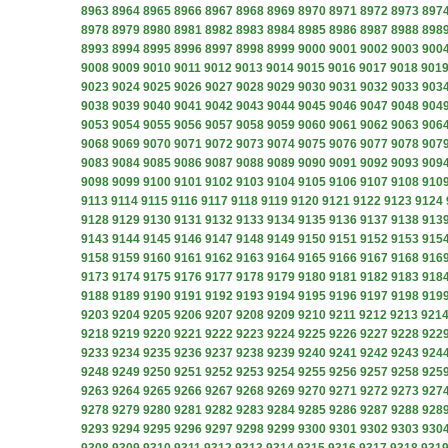
8963
8964
8965
8966
8967
8968
8969
8970
8971
8972
8973
897
8978
8979
8980
8981
8982
8983
8984
8985
8986
8987
8988
898
8993
8994
8995
8996
8997
8998
8999
9000
9001
9002
9003
900
9008
9009
9010
9011
9012
9013
9014
9015
9016
9017
9018
901
9023
9024
9025
9026
9027
9028
9029
9030
9031
9032
9033
903
9038
9039
9040
9041
9042
9043
9044
9045
9046
9047
9048
904
9053
9054
9055
9056
9057
9058
9059
9060
9061
9062
9063
906
9068
9069
9070
9071
9072
9073
9074
9075
9076
9077
9078
907
9083
9084
9085
9086
9087
9088
9089
9090
9091
9092
9093
909
9098
9099
9100
9101
9102
9103
9104
9105
9106
9107
9108
910
9113
9114
9115
9116
9117
9118
9119
9120
9121
9122
9123
9124
9128
9129
9130
9131
9132
9133
9134
9135
9136
9137
9138
913
9143
9144
9145
9146
9147
9148
9149
9150
9151
9152
9153
915
9158
9159
9160
9161
9162
9163
9164
9165
9166
9167
9168
916
9173
9174
9175
9176
9177
9178
9179
9180
9181
9182
9183
918
9188
9189
9190
9191
9192
9193
9194
9195
9196
9197
9198
919
9203
9204
9205
9206
9207
9208
9209
9210
9211
9212
9213
921
9218
9219
9220
9221
9222
9223
9224
9225
9226
9227
9228
922
9233
9234
9235
9236
9237
9238
9239
9240
9241
9242
9243
924
9248
9249
9250
9251
9252
9253
9254
9255
9256
9257
9258
925
9263
9264
9265
9266
9267
9268
9269
9270
9271
9272
9273
927
9278
9279
9280
9281
9282
9283
9284
9285
9286
9287
9288
928
9293
9294
9295
9296
9297
9298
9299
9300
9301
9302
9303
930