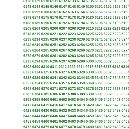
6128
6129
6130
6131
6132
6133
6134
6135
6136
6137
6138
613
6143
6144
6145
6146
6147
6148
6149
6150
6151
6152
6153
615
6158
6159
6160
6161
6162
6163
6164
6165
6166
6167
6168
616
6173
6174
6175
6176
6177
6178
6179
6180
6181
6182
6183
618
6188
6189
6190
6191
6192
6193
6194
6195
6196
6197
6198
619
6203
6204
6205
6206
6207
6208
6209
6210
6211
6212
6213
621
6218
6219
6220
6221
6222
6223
6224
6225
6226
6227
6228
622
6233
6234
6235
6236
6237
6238
6239
6240
6241
6242
6243
624
6248
6249
6250
6251
6252
6253
6254
6255
6256
6257
6258
625
6263
6264
6265
6266
6267
6268
6269
6270
6271
6272
6273
627
6278
6279
6280
6281
6282
6283
6284
6285
6286
6287
6288
628
6293
6294
6295
6296
6297
6298
6299
6300
6301
6302
6303
630
6308
6309
6310
6311
6312
6313
6314
6315
6316
6317
6318
631
6323
6324
6325
6326
6327
6328
6329
6330
6331
6332
6333
633
6338
6339
6340
6341
6342
6343
6344
6345
6346
6347
6348
634
6353
6354
6355
6356
6357
6358
6359
6360
6361
6362
6363
636
6368
6369
6370
6371
6372
6373
6374
6375
6376
6377
6378
637
6383
6384
6385
6386
6387
6388
6389
6390
6391
6392
6393
639
6398
6399
6400
6401
6402
6403
6404
6405
6406
6407
6408
640
6413
6414
6415
6416
6417
6418
6419
6420
6421
6422
6423
642
6428
6429
6430
6431
6432
6433
6434
6435
6436
6437
6438
643
6443
6444
6445
6446
6447
6448
6449
6450
6451
6452
6453
645
6458
6459
6460
6461
6462
6463
6464
6465
6466
6467
6468
646
6473
6474
6475
6476
6477
6478
6479
6480
6481
6482
6483
648