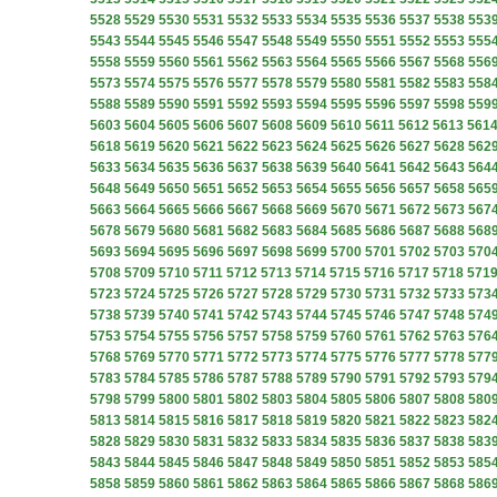
5528
5529
5530
5531
5532
5533
5534
5535
5536
5537
5538
553
5543
5544
5545
5546
5547
5548
5549
5550
5551
5552
5553
555
5558
5559
5560
5561
5562
5563
5564
5565
5566
5567
5568
556
5573
5574
5575
5576
5577
5578
5579
5580
5581
5582
5583
558
5588
5589
5590
5591
5592
5593
5594
5595
5596
5597
5598
559
5603
5604
5605
5606
5607
5608
5609
5610
5611
5612
5613
561
5618
5619
5620
5621
5622
5623
5624
5625
5626
5627
5628
562
5633
5634
5635
5636
5637
5638
5639
5640
5641
5642
5643
564
5648
5649
5650
5651
5652
5653
5654
5655
5656
5657
5658
565
5663
5664
5665
5666
5667
5668
5669
5670
5671
5672
5673
567
5678
5679
5680
5681
5682
5683
5684
5685
5686
5687
5688
568
5693
5694
5695
5696
5697
5698
5699
5700
5701
5702
5703
570
5708
5709
5710
5711
5712
5713
5714
5715
5716
5717
5718
571
5723
5724
5725
5726
5727
5728
5729
5730
5731
5732
5733
573
5738
5739
5740
5741
5742
5743
5744
5745
5746
5747
5748
574
5753
5754
5755
5756
5757
5758
5759
5760
5761
5762
5763
576
5768
5769
5770
5771
5772
5773
5774
5775
5776
5777
5778
577
5783
5784
5785
5786
5787
5788
5789
5790
5791
5792
5793
579
5798
5799
5800
5801
5802
5803
5804
5805
5806
5807
5808
580
5813
5814
5815
5816
5817
5818
5819
5820
5821
5822
5823
582
5828
5829
5830
5831
5832
5833
5834
5835
5836
5837
5838
583
5843
5844
5845
5846
5847
5848
5849
5850
5851
5852
5853
585
5858
5859
5860
5861
5862
5863
5864
5865
5866
5867
5868
586