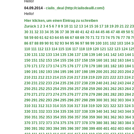
Hello!
04.09.2014
-
cialis_deal
(http://cialisdeal8.com/)
Hello!
Hier klicken, um einen Eintrag zu schreiben
Zurück
1
2
3
4
5
6
7
8
9
10
11
12
13
14
15
16
17
18
19
20
21
22
23
30
31
32
33
34
35
36
37
38
39
40
41
42
43
44
45
46
47
48
49
50
5
58
59
60
61
62
63
64
65
66
67
68
69
70
71
72
73
74
75
76
77
78
7
86
87
88
89
90
91
92
93
94
95
96
97
98
99
100
101
102
103
104
1
110
111
112
113
114
115
116
117
118
119
120
121
122
123
124
12
130
131
132
133
134
135
136
137
138
139
140
141
142
143
144
1
150
151
152
153
154
155
156
157
158
159
160
161
162
163
164
1
170
171
172
173
174
175
176
177
178
179
180
181
182
183
184
1
190
191
192
193
194
195
196
197
198
199
200
201
202
203
204
2
210
211
212
213
214
215
216
217
218
219
220
221
222
223
224
2
230
231
232
233
234
235
236
237
238
239
240
241
242
243
244
2
250
251
252
253
254
255
256
257
258
259
260
261
262
263
264
2
270
271
272
273
274
275
276
277
278
279
280
281
282
283
284
2
290
291
292
293
294
295
296
297
298
299
300
301
302
303
304
3
310
311
312
313
314
315
316
317
318
319
320
321
322
323
324
3
330
331
332
333
334
335
336
337
338
339
340
341
342
343
344
3
350
351
352
353
354
355
356
357
358
359
360
361
362
363
364
3
370
371
372
373
374
375
376
377
378
379
380
381
382
383
384
3
390
391
392
393
394
395
396
397
398
399
400
401
402
403
404
4