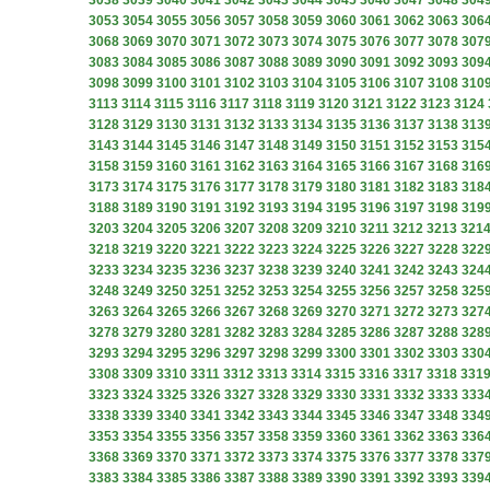
3038
3039
3040
3041
3042
3043
3044
3045
3046
3047
3048
304
3053
3054
3055
3056
3057
3058
3059
3060
3061
3062
3063
306
3068
3069
3070
3071
3072
3073
3074
3075
3076
3077
3078
307
3083
3084
3085
3086
3087
3088
3089
3090
3091
3092
3093
309
3098
3099
3100
3101
3102
3103
3104
3105
3106
3107
3108
310
3113
3114
3115
3116
3117
3118
3119
3120
3121
3122
3123
3124
3128
3129
3130
3131
3132
3133
3134
3135
3136
3137
3138
313
3143
3144
3145
3146
3147
3148
3149
3150
3151
3152
3153
315
3158
3159
3160
3161
3162
3163
3164
3165
3166
3167
3168
316
3173
3174
3175
3176
3177
3178
3179
3180
3181
3182
3183
318
3188
3189
3190
3191
3192
3193
3194
3195
3196
3197
3198
319
3203
3204
3205
3206
3207
3208
3209
3210
3211
3212
3213
321
3218
3219
3220
3221
3222
3223
3224
3225
3226
3227
3228
322
3233
3234
3235
3236
3237
3238
3239
3240
3241
3242
3243
324
3248
3249
3250
3251
3252
3253
3254
3255
3256
3257
3258
325
3263
3264
3265
3266
3267
3268
3269
3270
3271
3272
3273
327
3278
3279
3280
3281
3282
3283
3284
3285
3286
3287
3288
328
3293
3294
3295
3296
3297
3298
3299
3300
3301
3302
3303
330
3308
3309
3310
3311
3312
3313
3314
3315
3316
3317
3318
331
3323
3324
3325
3326
3327
3328
3329
3330
3331
3332
3333
333
3338
3339
3340
3341
3342
3343
3344
3345
3346
3347
3348
334
3353
3354
3355
3356
3357
3358
3359
3360
3361
3362
3363
336
3368
3369
3370
3371
3372
3373
3374
3375
3376
3377
3378
337
3383
3384
3385
3386
3387
3388
3389
3390
3391
3392
3393
339