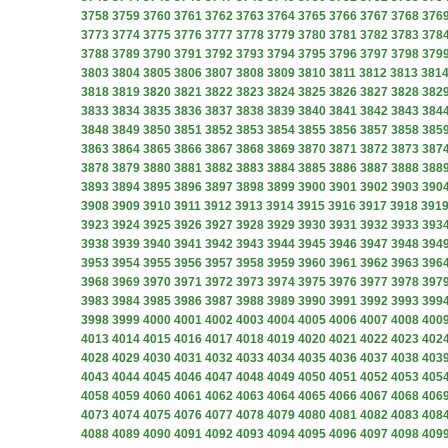
3758
3759
3760
3761
3762
3763
3764
3765
3766
3767
3768
376
3773
3774
3775
3776
3777
3778
3779
3780
3781
3782
3783
378
3788
3789
3790
3791
3792
3793
3794
3795
3796
3797
3798
379
3803
3804
3805
3806
3807
3808
3809
3810
3811
3812
3813
381
3818
3819
3820
3821
3822
3823
3824
3825
3826
3827
3828
382
3833
3834
3835
3836
3837
3838
3839
3840
3841
3842
3843
384
3848
3849
3850
3851
3852
3853
3854
3855
3856
3857
3858
385
3863
3864
3865
3866
3867
3868
3869
3870
3871
3872
3873
387
3878
3879
3880
3881
3882
3883
3884
3885
3886
3887
3888
388
3893
3894
3895
3896
3897
3898
3899
3900
3901
3902
3903
390
3908
3909
3910
3911
3912
3913
3914
3915
3916
3917
3918
391
3923
3924
3925
3926
3927
3928
3929
3930
3931
3932
3933
393
3938
3939
3940
3941
3942
3943
3944
3945
3946
3947
3948
394
3953
3954
3955
3956
3957
3958
3959
3960
3961
3962
3963
396
3968
3969
3970
3971
3972
3973
3974
3975
3976
3977
3978
397
3983
3984
3985
3986
3987
3988
3989
3990
3991
3992
3993
399
3998
3999
4000
4001
4002
4003
4004
4005
4006
4007
4008
400
4013
4014
4015
4016
4017
4018
4019
4020
4021
4022
4023
402
4028
4029
4030
4031
4032
4033
4034
4035
4036
4037
4038
403
4043
4044
4045
4046
4047
4048
4049
4050
4051
4052
4053
405
4058
4059
4060
4061
4062
4063
4064
4065
4066
4067
4068
406
4073
4074
4075
4076
4077
4078
4079
4080
4081
4082
4083
408
4088
4089
4090
4091
4092
4093
4094
4095
4096
4097
4098
409