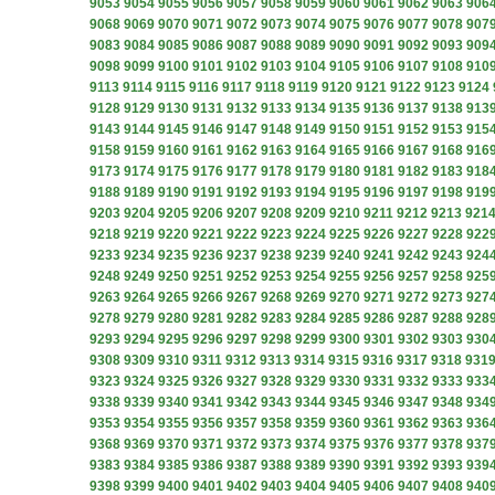
9053
9054
9055
9056
9057
9058
9059
9060
9061
9062
9063
906
9068
9069
9070
9071
9072
9073
9074
9075
9076
9077
9078
907
9083
9084
9085
9086
9087
9088
9089
9090
9091
9092
9093
909
9098
9099
9100
9101
9102
9103
9104
9105
9106
9107
9108
910
9113
9114
9115
9116
9117
9118
9119
9120
9121
9122
9123
9124
9128
9129
9130
9131
9132
9133
9134
9135
9136
9137
9138
913
9143
9144
9145
9146
9147
9148
9149
9150
9151
9152
9153
915
9158
9159
9160
9161
9162
9163
9164
9165
9166
9167
9168
916
9173
9174
9175
9176
9177
9178
9179
9180
9181
9182
9183
918
9188
9189
9190
9191
9192
9193
9194
9195
9196
9197
9198
919
9203
9204
9205
9206
9207
9208
9209
9210
9211
9212
9213
921
9218
9219
9220
9221
9222
9223
9224
9225
9226
9227
9228
922
9233
9234
9235
9236
9237
9238
9239
9240
9241
9242
9243
924
9248
9249
9250
9251
9252
9253
9254
9255
9256
9257
9258
925
9263
9264
9265
9266
9267
9268
9269
9270
9271
9272
9273
927
9278
9279
9280
9281
9282
9283
9284
9285
9286
9287
9288
928
9293
9294
9295
9296
9297
9298
9299
9300
9301
9302
9303
930
9308
9309
9310
9311
9312
9313
9314
9315
9316
9317
9318
931
9323
9324
9325
9326
9327
9328
9329
9330
9331
9332
9333
933
9338
9339
9340
9341
9342
9343
9344
9345
9346
9347
9348
934
9353
9354
9355
9356
9357
9358
9359
9360
9361
9362
9363
936
9368
9369
9370
9371
9372
9373
9374
9375
9376
9377
9378
937
9383
9384
9385
9386
9387
9388
9389
9390
9391
9392
9393
939
9398
9399
9400
9401
9402
9403
9404
9405
9406
9407
9408
940