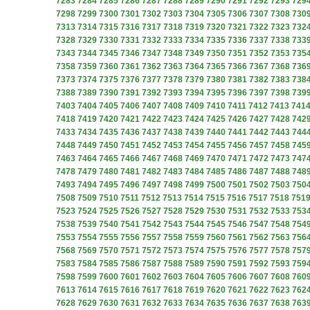
7283
7284
7285
7286
7287
7288
7289
7290
7291
7292
7293
729
7298
7299
7300
7301
7302
7303
7304
7305
7306
7307
7308
730
7313
7314
7315
7316
7317
7318
7319
7320
7321
7322
7323
732
7328
7329
7330
7331
7332
7333
7334
7335
7336
7337
7338
733
7343
7344
7345
7346
7347
7348
7349
7350
7351
7352
7353
735
7358
7359
7360
7361
7362
7363
7364
7365
7366
7367
7368
736
7373
7374
7375
7376
7377
7378
7379
7380
7381
7382
7383
738
7388
7389
7390
7391
7392
7393
7394
7395
7396
7397
7398
739
7403
7404
7405
7406
7407
7408
7409
7410
7411
7412
7413
741
7418
7419
7420
7421
7422
7423
7424
7425
7426
7427
7428
742
7433
7434
7435
7436
7437
7438
7439
7440
7441
7442
7443
744
7448
7449
7450
7451
7452
7453
7454
7455
7456
7457
7458
745
7463
7464
7465
7466
7467
7468
7469
7470
7471
7472
7473
747
7478
7479
7480
7481
7482
7483
7484
7485
7486
7487
7488
748
7493
7494
7495
7496
7497
7498
7499
7500
7501
7502
7503
750
7508
7509
7510
7511
7512
7513
7514
7515
7516
7517
7518
751
7523
7524
7525
7526
7527
7528
7529
7530
7531
7532
7533
753
7538
7539
7540
7541
7542
7543
7544
7545
7546
7547
7548
754
7553
7554
7555
7556
7557
7558
7559
7560
7561
7562
7563
756
7568
7569
7570
7571
7572
7573
7574
7575
7576
7577
7578
757
7583
7584
7585
7586
7587
7588
7589
7590
7591
7592
7593
759
7598
7599
7600
7601
7602
7603
7604
7605
7606
7607
7608
760
7613
7614
7615
7616
7617
7618
7619
7620
7621
7622
7623
762
7628
7629
7630
7631
7632
7633
7634
7635
7636
7637
7638
763