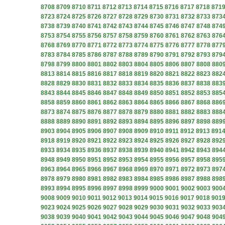
8708
8709
8710
8711
8712
8713
8714
8715
8716
8717
8718
871
8723
8724
8725
8726
8727
8728
8729
8730
8731
8732
8733
873
8738
8739
8740
8741
8742
8743
8744
8745
8746
8747
8748
874
8753
8754
8755
8756
8757
8758
8759
8760
8761
8762
8763
876
8768
8769
8770
8771
8772
8773
8774
8775
8776
8777
8778
877
8783
8784
8785
8786
8787
8788
8789
8790
8791
8792
8793
879
8798
8799
8800
8801
8802
8803
8804
8805
8806
8807
8808
880
8813
8814
8815
8816
8817
8818
8819
8820
8821
8822
8823
882
8828
8829
8830
8831
8832
8833
8834
8835
8836
8837
8838
883
8843
8844
8845
8846
8847
8848
8849
8850
8851
8852
8853
885
8858
8859
8860
8861
8862
8863
8864
8865
8866
8867
8868
886
8873
8874
8875
8876
8877
8878
8879
8880
8881
8882
8883
888
8888
8889
8890
8891
8892
8893
8894
8895
8896
8897
8898
889
8903
8904
8905
8906
8907
8908
8909
8910
8911
8912
8913
891
8918
8919
8920
8921
8922
8923
8924
8925
8926
8927
8928
892
8933
8934
8935
8936
8937
8938
8939
8940
8941
8942
8943
894
8948
8949
8950
8951
8952
8953
8954
8955
8956
8957
8958
895
8963
8964
8965
8966
8967
8968
8969
8970
8971
8972
8973
897
8978
8979
8980
8981
8982
8983
8984
8985
8986
8987
8988
898
8993
8994
8995
8996
8997
8998
8999
9000
9001
9002
9003
900
9008
9009
9010
9011
9012
9013
9014
9015
9016
9017
9018
901
9023
9024
9025
9026
9027
9028
9029
9030
9031
9032
9033
903
9038
9039
9040
9041
9042
9043
9044
9045
9046
9047
9048
904