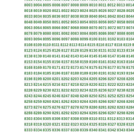
8003
8004
8005
8006
8007
8008
8009
8010
8011
8012
8013
801
8018
8019
8020
8021
8022
8023
8024
8025
8026
8027
8028
802
8033
8034
8035
8036
8037
8038
8039
8040
8041
8042
8043
804
8048
8049
8050
8051
8052
8053
8054
8055
8056
8057
8058
805
8063
8064
8065
8066
8067
8068
8069
8070
8071
8072
8073
807
8078
8079
8080
8081
8082
8083
8084
8085
8086
8087
8088
808
8093
8094
8095
8096
8097
8098
8099
8100
8101
8102
8103
810
8108
8109
8110
8111
8112
8113
8114
8115
8116
8117
8118
8119
8123
8124
8125
8126
8127
8128
8129
8130
8131
8132
8133
813
8138
8139
8140
8141
8142
8143
8144
8145
8146
8147
8148
814
8153
8154
8155
8156
8157
8158
8159
8160
8161
8162
8163
816
8168
8169
8170
8171
8172
8173
8174
8175
8176
8177
8178
817
8183
8184
8185
8186
8187
8188
8189
8190
8191
8192
8193
819
8198
8199
8200
8201
8202
8203
8204
8205
8206
8207
8208
820
8213
8214
8215
8216
8217
8218
8219
8220
8221
8222
8223
822
8228
8229
8230
8231
8232
8233
8234
8235
8236
8237
8238
823
8243
8244
8245
8246
8247
8248
8249
8250
8251
8252
8253
825
8258
8259
8260
8261
8262
8263
8264
8265
8266
8267
8268
826
8273
8274
8275
8276
8277
8278
8279
8280
8281
8282
8283
828
8288
8289
8290
8291
8292
8293
8294
8295
8296
8297
8298
829
8303
8304
8305
8306
8307
8308
8309
8310
8311
8312
8313
831
8318
8319
8320
8321
8322
8323
8324
8325
8326
8327
8328
832
8333
8334
8335
8336
8337
8338
8339
8340
8341
8342
8343
834