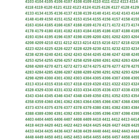
4103
4104
4105
4106
4107
4108
4109
4110
4111
4112
4113
4114
4118
4119
4120
4121
4122
4123
4124
4125
4126
4127
4128
4129
4133
4134
4135
4136
4137
4138
4139
4140
4141
4142
4143
414
4148
4149
4150
4151
4152
4153
4154
4155
4156
4157
4158
415
4163
4164
4165
4166
4167
4168
4169
4170
4171
4172
4173
417
4178
4179
4180
4181
4182
4183
4184
4185
4186
4187
4188
418
4193
4194
4195
4196
4197
4198
4199
4200
4201
4202
4203
420
4208
4209
4210
4211
4212
4213
4214
4215
4216
4217
4218
421
4223
4224
4225
4226
4227
4228
4229
4230
4231
4232
4233
423
4238
4239
4240
4241
4242
4243
4244
4245
4246
4247
4248
424
4253
4254
4255
4256
4257
4258
4259
4260
4261
4262
4263
426
4268
4269
4270
4271
4272
4273
4274
4275
4276
4277
4278
427
4283
4284
4285
4286
4287
4288
4289
4290
4291
4292
4293
429
4298
4299
4300
4301
4302
4303
4304
4305
4306
4307
4308
430
4313
4314
4315
4316
4317
4318
4319
4320
4321
4322
4323
432
4328
4329
4330
4331
4332
4333
4334
4335
4336
4337
4338
433
4343
4344
4345
4346
4347
4348
4349
4350
4351
4352
4353
435
4358
4359
4360
4361
4362
4363
4364
4365
4366
4367
4368
436
4373
4374
4375
4376
4377
4378
4379
4380
4381
4382
4383
438
4388
4389
4390
4391
4392
4393
4394
4395
4396
4397
4398
439
4403
4404
4405
4406
4407
4408
4409
4410
4411
4412
4413
441
4418
4419
4420
4421
4422
4423
4424
4425
4426
4427
4428
442
4433
4434
4435
4436
4437
4438
4439
4440
4441
4442
4443
444
4448
4449
4450
4451
4452
4453
4454
4455
4456
4457
4458
445