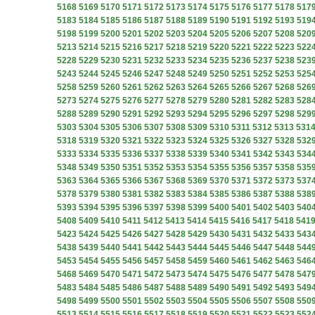
5168
5169
5170
5171
5172
5173
5174
5175
5176
5177
5178
517
5183
5184
5185
5186
5187
5188
5189
5190
5191
5192
5193
519
5198
5199
5200
5201
5202
5203
5204
5205
5206
5207
5208
520
5213
5214
5215
5216
5217
5218
5219
5220
5221
5222
5223
522
5228
5229
5230
5231
5232
5233
5234
5235
5236
5237
5238
523
5243
5244
5245
5246
5247
5248
5249
5250
5251
5252
5253
525
5258
5259
5260
5261
5262
5263
5264
5265
5266
5267
5268
526
5273
5274
5275
5276
5277
5278
5279
5280
5281
5282
5283
528
5288
5289
5290
5291
5292
5293
5294
5295
5296
5297
5298
529
5303
5304
5305
5306
5307
5308
5309
5310
5311
5312
5313
531
5318
5319
5320
5321
5322
5323
5324
5325
5326
5327
5328
532
5333
5334
5335
5336
5337
5338
5339
5340
5341
5342
5343
534
5348
5349
5350
5351
5352
5353
5354
5355
5356
5357
5358
535
5363
5364
5365
5366
5367
5368
5369
5370
5371
5372
5373
537
5378
5379
5380
5381
5382
5383
5384
5385
5386
5387
5388
538
5393
5394
5395
5396
5397
5398
5399
5400
5401
5402
5403
540
5408
5409
5410
5411
5412
5413
5414
5415
5416
5417
5418
541
5423
5424
5425
5426
5427
5428
5429
5430
5431
5432
5433
543
5438
5439
5440
5441
5442
5443
5444
5445
5446
5447
5448
544
5453
5454
5455
5456
5457
5458
5459
5460
5461
5462
5463
546
5468
5469
5470
5471
5472
5473
5474
5475
5476
5477
5478
547
5483
5484
5485
5486
5487
5488
5489
5490
5491
5492
5493
549
5498
5499
5500
5501
5502
5503
5504
5505
5506
5507
5508
550
5513
5514
5515
5516
5517
5518
5519
5520
5521
5522
5523
552