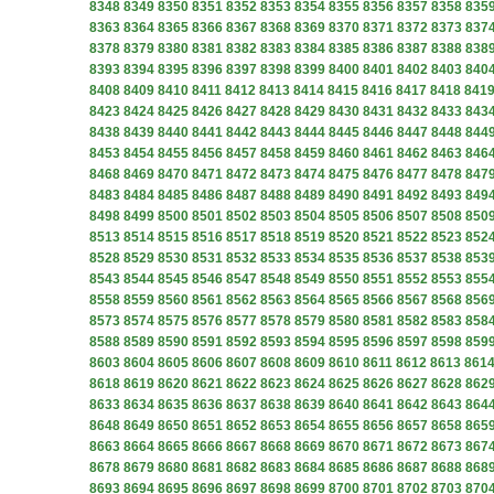
8348
8349
8350
8351
8352
8353
8354
8355
8356
8357
8358
835
8363
8364
8365
8366
8367
8368
8369
8370
8371
8372
8373
837
8378
8379
8380
8381
8382
8383
8384
8385
8386
8387
8388
838
8393
8394
8395
8396
8397
8398
8399
8400
8401
8402
8403
840
8408
8409
8410
8411
8412
8413
8414
8415
8416
8417
8418
841
8423
8424
8425
8426
8427
8428
8429
8430
8431
8432
8433
843
8438
8439
8440
8441
8442
8443
8444
8445
8446
8447
8448
844
8453
8454
8455
8456
8457
8458
8459
8460
8461
8462
8463
846
8468
8469
8470
8471
8472
8473
8474
8475
8476
8477
8478
847
8483
8484
8485
8486
8487
8488
8489
8490
8491
8492
8493
849
8498
8499
8500
8501
8502
8503
8504
8505
8506
8507
8508
850
8513
8514
8515
8516
8517
8518
8519
8520
8521
8522
8523
852
8528
8529
8530
8531
8532
8533
8534
8535
8536
8537
8538
853
8543
8544
8545
8546
8547
8548
8549
8550
8551
8552
8553
855
8558
8559
8560
8561
8562
8563
8564
8565
8566
8567
8568
856
8573
8574
8575
8576
8577
8578
8579
8580
8581
8582
8583
858
8588
8589
8590
8591
8592
8593
8594
8595
8596
8597
8598
859
8603
8604
8605
8606
8607
8608
8609
8610
8611
8612
8613
861
8618
8619
8620
8621
8622
8623
8624
8625
8626
8627
8628
862
8633
8634
8635
8636
8637
8638
8639
8640
8641
8642
8643
864
8648
8649
8650
8651
8652
8653
8654
8655
8656
8657
8658
865
8663
8664
8665
8666
8667
8668
8669
8670
8671
8672
8673
867
8678
8679
8680
8681
8682
8683
8684
8685
8686
8687
8688
868
8693
8694
8695
8696
8697
8698
8699
8700
8701
8702
8703
870