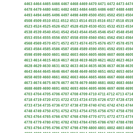
4463
4464
4465
4466
4467
4468
4469
4470
4471
4472
4473
447
4478
4479
4480
4481
4482
4483
4484
4485
4486
4487
4488
448
4493
4494
4495
4496
4497
4498
4499
4500
4501
4502
4503
450
4508
4509
4510
4511
4512
4513
4514
4515
4516
4517
4518
451
4523
4524
4525
4526
4527
4528
4529
4530
4531
4532
4533
453
4538
4539
4540
4541
4542
4543
4544
4545
4546
4547
4548
454
4553
4554
4555
4556
4557
4558
4559
4560
4561
4562
4563
456
4568
4569
4570
4571
4572
4573
4574
4575
4576
4577
4578
457
4583
4584
4585
4586
4587
4588
4589
4590
4591
4592
4593
459
4598
4599
4600
4601
4602
4603
4604
4605
4606
4607
4608
460
4613
4614
4615
4616
4617
4618
4619
4620
4621
4622
4623
462
4628
4629
4630
4631
4632
4633
4634
4635
4636
4637
4638
463
4643
4644
4645
4646
4647
4648
4649
4650
4651
4652
4653
465
4658
4659
4660
4661
4662
4663
4664
4665
4666
4667
4668
466
4673
4674
4675
4676
4677
4678
4679
4680
4681
4682
4683
468
4688
4689
4690
4691
4692
4693
4694
4695
4696
4697
4698
469
4703
4704
4705
4706
4707
4708
4709
4710
4711
4712
4713
471
4718
4719
4720
4721
4722
4723
4724
4725
4726
4727
4728
472
4733
4734
4735
4736
4737
4738
4739
4740
4741
4742
4743
474
4748
4749
4750
4751
4752
4753
4754
4755
4756
4757
4758
475
4763
4764
4765
4766
4767
4768
4769
4770
4771
4772
4773
477
4778
4779
4780
4781
4782
4783
4784
4785
4786
4787
4788
478
4793
4794
4795
4796
4797
4798
4799
4800
4801
4802
4803
480