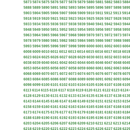
5873
5874
5875
5876
5877
5878
5879
5880
5881
5882
5883
588
5888
5889
5890
5891
5892
5893
5894
5895
5896
5897
5898
589
5903
5904
5905
5906
5907
5908
5909
5910
5911
5912
5913
591
5918
5919
5920
5921
5922
5923
5924
5925
5926
5927
5928
592
5933
5934
5935
5936
5937
5938
5939
5940
5941
5942
5943
594
5948
5949
5950
5951
5952
5953
5954
5955
5956
5957
5958
595
5963
5964
5965
5966
5967
5968
5969
5970
5971
5972
5973
597
5978
5979
5980
5981
5982
5983
5984
5985
5986
5987
5988
598
5993
5994
5995
5996
5997
5998
5999
6000
6001
6002
6003
600
6008
6009
6010
6011
6012
6013
6014
6015
6016
6017
6018
601
6023
6024
6025
6026
6027
6028
6029
6030
6031
6032
6033
603
6038
6039
6040
6041
6042
6043
6044
6045
6046
6047
6048
604
6053
6054
6055
6056
6057
6058
6059
6060
6061
6062
6063
606
6068
6069
6070
6071
6072
6073
6074
6075
6076
6077
6078
607
6083
6084
6085
6086
6087
6088
6089
6090
6091
6092
6093
609
6098
6099
6100
6101
6102
6103
6104
6105
6106
6107
6108
610
6113
6114
6115
6116
6117
6118
6119
6120
6121
6122
6123
6124
6128
6129
6130
6131
6132
6133
6134
6135
6136
6137
6138
613
6143
6144
6145
6146
6147
6148
6149
6150
6151
6152
6153
615
6158
6159
6160
6161
6162
6163
6164
6165
6166
6167
6168
616
6173
6174
6175
6176
6177
6178
6179
6180
6181
6182
6183
618
6188
6189
6190
6191
6192
6193
6194
6195
6196
6197
6198
619
6203
6204
6205
6206
6207
6208
6209
6210
6211
6212
6213
621
6218
6219
6220
6221
6222
6223
6224
6225
6226
6227
6228
622