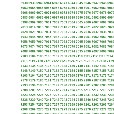
6938
6939
6940
6941
6942
6943
6944
6945
6946
6947
6948
694
6953
6954
6955
6956
6957
6958
6959
6960
6961
6962
6963
696
6968
6969
6970
6971
6972
6973
6974
6975
6976
6977
6978
697
6983
6984
6985
6986
6987
6988
6989
6990
6991
6992
6993
699
6998
6999
7000
7001
7002
7003
7004
7005
7006
7007
7008
700
7013
7014
7015
7016
7017
7018
7019
7020
7021
7022
7023
702
7028
7029
7030
7031
7032
7033
7034
7035
7036
7037
7038
703
7043
7044
7045
7046
7047
7048
7049
7050
7051
7052
7053
705
7058
7059
7060
7061
7062
7063
7064
7065
7066
7067
7068
706
7073
7074
7075
7076
7077
7078
7079
7080
7081
7082
7083
708
7088
7089
7090
7091
7092
7093
7094
7095
7096
7097
7098
709
7103
7104
7105
7106
7107
7108
7109
7110
7111
7112
7113
7114
7118
7119
7120
7121
7122
7123
7124
7125
7126
7127
7128
7129
7133
7134
7135
7136
7137
7138
7139
7140
7141
7142
7143
714
7148
7149
7150
7151
7152
7153
7154
7155
7156
7157
7158
715
7163
7164
7165
7166
7167
7168
7169
7170
7171
7172
7173
717
7178
7179
7180
7181
7182
7183
7184
7185
7186
7187
7188
718
7193
7194
7195
7196
7197
7198
7199
7200
7201
7202
7203
720
7208
7209
7210
7211
7212
7213
7214
7215
7216
7217
7218
721
7223
7224
7225
7226
7227
7228
7229
7230
7231
7232
7233
723
7238
7239
7240
7241
7242
7243
7244
7245
7246
7247
7248
724
7253
7254
7255
7256
7257
7258
7259
7260
7261
7262
7263
726
7268
7269
7270
7271
7272
7273
7274
7275
7276
7277
7278
727