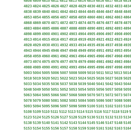
4808
4809
4810
4811
4812
4813
4814
4815
4816
4817
4818
481
4823
4824
4825
4826
4827
4828
4829
4830
4831
4832
4833
483
4838
4839
4840
4841
4842
4843
4844
4845
4846
4847
4848
484
4853
4854
4855
4856
4857
4858
4859
4860
4861
4862
4863
486
4868
4869
4870
4871
4872
4873
4874
4875
4876
4877
4878
487
4883
4884
4885
4886
4887
4888
4889
4890
4891
4892
4893
489
4898
4899
4900
4901
4902
4903
4904
4905
4906
4907
4908
490
4913
4914
4915
4916
4917
4918
4919
4920
4921
4922
4923
492
4928
4929
4930
4931
4932
4933
4934
4935
4936
4937
4938
493
4943
4944
4945
4946
4947
4948
4949
4950
4951
4952
4953
495
4958
4959
4960
4961
4962
4963
4964
4965
4966
4967
4968
496
4973
4974
4975
4976
4977
4978
4979
4980
4981
4982
4983
498
4988
4989
4990
4991
4992
4993
4994
4995
4996
4997
4998
499
5003
5004
5005
5006
5007
5008
5009
5010
5011
5012
5013
501
5018
5019
5020
5021
5022
5023
5024
5025
5026
5027
5028
502
5033
5034
5035
5036
5037
5038
5039
5040
5041
5042
5043
504
5048
5049
5050
5051
5052
5053
5054
5055
5056
5057
5058
505
5063
5064
5065
5066
5067
5068
5069
5070
5071
5072
5073
507
5078
5079
5080
5081
5082
5083
5084
5085
5086
5087
5088
508
5093
5094
5095
5096
5097
5098
5099
5100
5101
5102
5103
510
5108
5109
5110
5111
5112
5113
5114
5115
5116
5117
5118
5119
5123
5124
5125
5126
5127
5128
5129
5130
5131
5132
5133
513
5138
5139
5140
5141
5142
5143
5144
5145
5146
5147
5148
514
5153
5154
5155
5156
5157
5158
5159
5160
5161
5162
5163
516