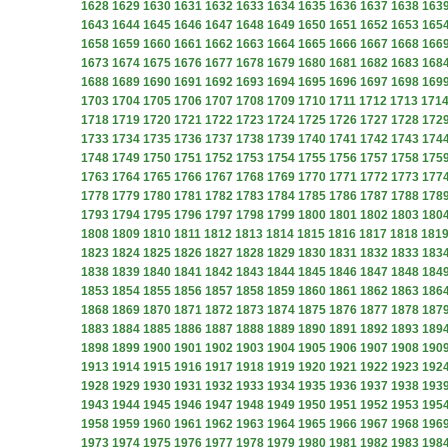
1628
1629
1630
1631
1632
1633
1634
1635
1636
1637
1638
163
1643
1644
1645
1646
1647
1648
1649
1650
1651
1652
1653
165
1658
1659
1660
1661
1662
1663
1664
1665
1666
1667
1668
166
1673
1674
1675
1676
1677
1678
1679
1680
1681
1682
1683
168
1688
1689
1690
1691
1692
1693
1694
1695
1696
1697
1698
169
1703
1704
1705
1706
1707
1708
1709
1710
1711
1712
1713
171
1718
1719
1720
1721
1722
1723
1724
1725
1726
1727
1728
172
1733
1734
1735
1736
1737
1738
1739
1740
1741
1742
1743
174
1748
1749
1750
1751
1752
1753
1754
1755
1756
1757
1758
175
1763
1764
1765
1766
1767
1768
1769
1770
1771
1772
1773
177
1778
1779
1780
1781
1782
1783
1784
1785
1786
1787
1788
178
1793
1794
1795
1796
1797
1798
1799
1800
1801
1802
1803
180
1808
1809
1810
1811
1812
1813
1814
1815
1816
1817
1818
181
1823
1824
1825
1826
1827
1828
1829
1830
1831
1832
1833
183
1838
1839
1840
1841
1842
1843
1844
1845
1846
1847
1848
184
1853
1854
1855
1856
1857
1858
1859
1860
1861
1862
1863
186
1868
1869
1870
1871
1872
1873
1874
1875
1876
1877
1878
187
1883
1884
1885
1886
1887
1888
1889
1890
1891
1892
1893
189
1898
1899
1900
1901
1902
1903
1904
1905
1906
1907
1908
190
1913
1914
1915
1916
1917
1918
1919
1920
1921
1922
1923
192
1928
1929
1930
1931
1932
1933
1934
1935
1936
1937
1938
193
1943
1944
1945
1946
1947
1948
1949
1950
1951
1952
1953
195
1958
1959
1960
1961
1962
1963
1964
1965
1966
1967
1968
196
1973
1974
1975
1976
1977
1978
1979
1980
1981
1982
1983
198