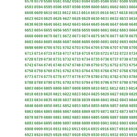
6578
6579
6580
6581
6582
6583
6584
6585
6586
6587
6588
658
6593
6594
6595
6596
6597
6598
6599
6600
6601
6602
6603
660
6608
6609
6610
6611
6612
6613
6614
6615
6616
6617
6618
661
6623
6624
6625
6626
6627
6628
6629
6630
6631
6632
6633
663
6638
6639
6640
6641
6642
6643
6644
6645
6646
6647
6648
664
6653
6654
6655
6656
6657
6658
6659
6660
6661
6662
6663
666
6668
6669
6670
6671
6672
6673
6674
6675
6676
6677
6678
667
6683
6684
6685
6686
6687
6688
6689
6690
6691
6692
6693
669
6698
6699
6700
6701
6702
6703
6704
6705
6706
6707
6708
670
6713
6714
6715
6716
6717
6718
6719
6720
6721
6722
6723
672
6728
6729
6730
6731
6732
6733
6734
6735
6736
6737
6738
673
6743
6744
6745
6746
6747
6748
6749
6750
6751
6752
6753
675
6758
6759
6760
6761
6762
6763
6764
6765
6766
6767
6768
676
6773
6774
6775
6776
6777
6778
6779
6780
6781
6782
6783
678
6788
6789
6790
6791
6792
6793
6794
6795
6796
6797
6798
679
6803
6804
6805
6806
6807
6808
6809
6810
6811
6812
6813
681
6818
6819
6820
6821
6822
6823
6824
6825
6826
6827
6828
682
6833
6834
6835
6836
6837
6838
6839
6840
6841
6842
6843
684
6848
6849
6850
6851
6852
6853
6854
6855
6856
6857
6858
685
6863
6864
6865
6866
6867
6868
6869
6870
6871
6872
6873
687
6878
6879
6880
6881
6882
6883
6884
6885
6886
6887
6888
688
6893
6894
6895
6896
6897
6898
6899
6900
6901
6902
6903
690
6908
6909
6910
6911
6912
6913
6914
6915
6916
6917
6918
691
6923
6924
6925
6926
6927
6928
6929
6930
6931
6932
6933
693