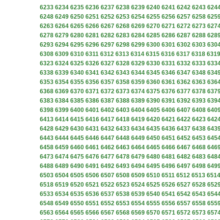
6233
6234
6235
6236
6237
6238
6239
6240
6241
6242
6243
624
6248
6249
6250
6251
6252
6253
6254
6255
6256
6257
6258
625
6263
6264
6265
6266
6267
6268
6269
6270
6271
6272
6273
627
6278
6279
6280
6281
6282
6283
6284
6285
6286
6287
6288
628
6293
6294
6295
6296
6297
6298
6299
6300
6301
6302
6303
630
6308
6309
6310
6311
6312
6313
6314
6315
6316
6317
6318
631
6323
6324
6325
6326
6327
6328
6329
6330
6331
6332
6333
633
6338
6339
6340
6341
6342
6343
6344
6345
6346
6347
6348
634
6353
6354
6355
6356
6357
6358
6359
6360
6361
6362
6363
636
6368
6369
6370
6371
6372
6373
6374
6375
6376
6377
6378
637
6383
6384
6385
6386
6387
6388
6389
6390
6391
6392
6393
639
6398
6399
6400
6401
6402
6403
6404
6405
6406
6407
6408
640
6413
6414
6415
6416
6417
6418
6419
6420
6421
6422
6423
642
6428
6429
6430
6431
6432
6433
6434
6435
6436
6437
6438
643
6443
6444
6445
6446
6447
6448
6449
6450
6451
6452
6453
645
6458
6459
6460
6461
6462
6463
6464
6465
6466
6467
6468
646
6473
6474
6475
6476
6477
6478
6479
6480
6481
6482
6483
648
6488
6489
6490
6491
6492
6493
6494
6495
6496
6497
6498
649
6503
6504
6505
6506
6507
6508
6509
6510
6511
6512
6513
651
6518
6519
6520
6521
6522
6523
6524
6525
6526
6527
6528
652
6533
6534
6535
6536
6537
6538
6539
6540
6541
6542
6543
654
6548
6549
6550
6551
6552
6553
6554
6555
6556
6557
6558
655
6563
6564
6565
6566
6567
6568
6569
6570
6571
6572
6573
657