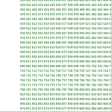
410
411
412
413
414
415
416
417
418
419
420
421
422
423
424
4
430
431
432
433
434
435
436
437
438
439
440
441
442
443
444
4
450
451
452
453
454
455
456
457
458
459
460
461
462
463
464
4
470
471
472
473
474
475
476
477
478
479
480
481
482
483
484
4
490
491
492
493
494
495
496
497
498
499
500
501
502
503
504
5
510
511
512
513
514
515
516
517
518
519
520
521
522
523
524
5
530
531
532
533
534
535
536
537
538
539
540
541
542
543
544
5
550
551
552
553
554
555
556
557
558
559
560
561
562
563
564
5
570
571
572
573
574
575
576
577
578
579
580
581
582
583
584
5
590
591
592
593
594
595
596
597
598
599
600
601
602
603
604
6
610
611
612
613
614
615
616
617
618
619
620
621
622
623
624
6
630
631
632
633
634
635
636
637
638
639
640
641
642
643
644
6
650
651
652
653
654
655
656
657
658
659
660
661
662
663
664
6
670
671
672
673
674
675
676
677
678
679
680
681
682
683
684
6
690
691
692
693
694
695
696
697
698
699
700
701
702
703
704
7
710
711
712
713
714
715
716
717
718
719
720
721
722
723
724
7
730
731
732
733
734
735
736
737
738
739
740
741
742
743
744
7
750
751
752
753
754
755
756
757
758
759
760
761
762
763
764
7
770
771
772
773
774
775
776
777
778
779
780
781
782
783
784
7
790
791
792
793
794
795
796
797
798
799
800
801
802
803
804
8
810
811
812
813
814
815
816
817
818
819
820
821
822
823
824
8
830
831
832
833
834
835
836
837
838
839
840
841
842
843
844
8
850
851
852
853
854
855
856
857
858
859
860
861
862
863
864
8
870
871
872
873
874
875
876
877
878
879
880
881
882
883
884
8