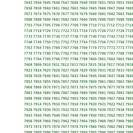
7643
7644
7645
7646
7647
7648
7649
7650
7651
7652
7653
765
7658
7659
7660
7661
7662
7663
7664
7665
7666
7667
7668
766
7673
7674
7675
7676
7677
7678
7679
7680
7681
7682
7683
768
7688
7689
7690
7691
7692
7693
7694
7695
7696
7697
7698
769
7703
7704
7705
7706
7707
7708
7709
7710
7711
7712
7713
771
7718
7719
7720
7721
7722
7723
7724
7725
7726
7727
7728
772
7733
7734
7735
7736
7737
7738
7739
7740
7741
7742
7743
774
7748
7749
7750
7751
7752
7753
7754
7755
7756
7757
7758
775
7763
7764
7765
7766
7767
7768
7769
7770
7771
7772
7773
777
7778
7779
7780
7781
7782
7783
7784
7785
7786
7787
7788
778
7793
7794
7795
7796
7797
7798
7799
7800
7801
7802
7803
780
7808
7809
7810
7811
7812
7813
7814
7815
7816
7817
7818
781
7823
7824
7825
7826
7827
7828
7829
7830
7831
7832
7833
783
7838
7839
7840
7841
7842
7843
7844
7845
7846
7847
7848
784
7853
7854
7855
7856
7857
7858
7859
7860
7861
7862
7863
786
7868
7869
7870
7871
7872
7873
7874
7875
7876
7877
7878
787
7883
7884
7885
7886
7887
7888
7889
7890
7891
7892
7893
789
7898
7899
7900
7901
7902
7903
7904
7905
7906
7907
7908
790
7913
7914
7915
7916
7917
7918
7919
7920
7921
7922
7923
792
7928
7929
7930
7931
7932
7933
7934
7935
7936
7937
7938
793
7943
7944
7945
7946
7947
7948
7949
7950
7951
7952
7953
795
7958
7959
7960
7961
7962
7963
7964
7965
7966
7967
7968
796
7973
7974
7975
7976
7977
7978
7979
7980
7981
7982
7983
798
7988
7989
7990
7991
7992
7993
7994
7995
7996
7997
7998
799