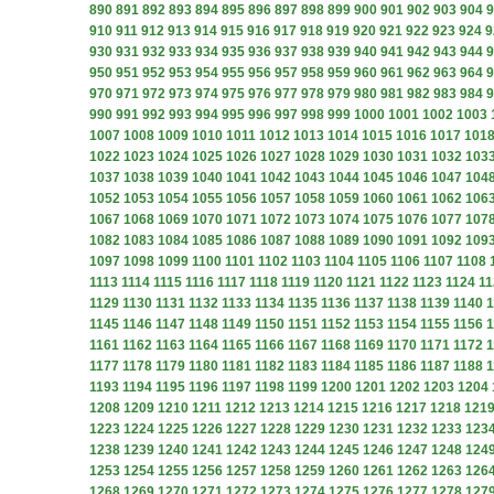
890
891
892
893
894
895
896
897
898
899
900
901
902
903
904
9
910
911
912
913
914
915
916
917
918
919
920
921
922
923
924
9
930
931
932
933
934
935
936
937
938
939
940
941
942
943
944
9
950
951
952
953
954
955
956
957
958
959
960
961
962
963
964
9
970
971
972
973
974
975
976
977
978
979
980
981
982
983
984
9
990
991
992
993
994
995
996
997
998
999
1000
1001
1002
1003
1007
1008
1009
1010
1011
1012
1013
1014
1015
1016
1017
101
1022
1023
1024
1025
1026
1027
1028
1029
1030
1031
1032
103
1037
1038
1039
1040
1041
1042
1043
1044
1045
1046
1047
104
1052
1053
1054
1055
1056
1057
1058
1059
1060
1061
1062
106
1067
1068
1069
1070
1071
1072
1073
1074
1075
1076
1077
107
1082
1083
1084
1085
1086
1087
1088
1089
1090
1091
1092
109
1097
1098
1099
1100
1101
1102
1103
1104
1105
1106
1107
1108
1113
1114
1115
1116
1117
1118
1119
1120
1121
1122
1123
1124
11
1129
1130
1131
1132
1133
1134
1135
1136
1137
1138
1139
1140
1
1145
1146
1147
1148
1149
1150
1151
1152
1153
1154
1155
1156
1
1161
1162
1163
1164
1165
1166
1167
1168
1169
1170
1171
1172
1
1177
1178
1179
1180
1181
1182
1183
1184
1185
1186
1187
1188
1
1193
1194
1195
1196
1197
1198
1199
1200
1201
1202
1203
1204
1208
1209
1210
1211
1212
1213
1214
1215
1216
1217
1218
121
1223
1224
1225
1226
1227
1228
1229
1230
1231
1232
1233
123
1238
1239
1240
1241
1242
1243
1244
1245
1246
1247
1248
124
1253
1254
1255
1256
1257
1258
1259
1260
1261
1262
1263
126
1268
1269
1270
1271
1272
1273
1274
1275
1276
1277
1278
127