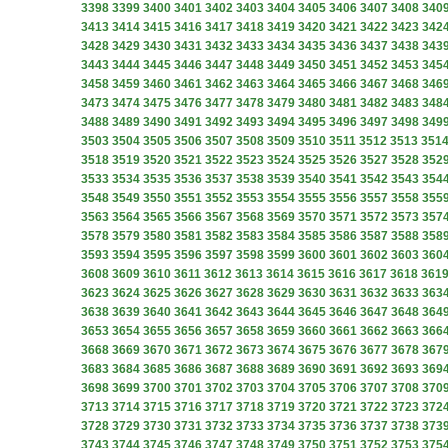
3398
3399
3400
3401
3402
3403
3404
3405
3406
3407
3408
340
3413
3414
3415
3416
3417
3418
3419
3420
3421
3422
3423
342
3428
3429
3430
3431
3432
3433
3434
3435
3436
3437
3438
343
3443
3444
3445
3446
3447
3448
3449
3450
3451
3452
3453
345
3458
3459
3460
3461
3462
3463
3464
3465
3466
3467
3468
346
3473
3474
3475
3476
3477
3478
3479
3480
3481
3482
3483
348
3488
3489
3490
3491
3492
3493
3494
3495
3496
3497
3498
349
3503
3504
3505
3506
3507
3508
3509
3510
3511
3512
3513
351
3518
3519
3520
3521
3522
3523
3524
3525
3526
3527
3528
352
3533
3534
3535
3536
3537
3538
3539
3540
3541
3542
3543
354
3548
3549
3550
3551
3552
3553
3554
3555
3556
3557
3558
355
3563
3564
3565
3566
3567
3568
3569
3570
3571
3572
3573
357
3578
3579
3580
3581
3582
3583
3584
3585
3586
3587
3588
358
3593
3594
3595
3596
3597
3598
3599
3600
3601
3602
3603
360
3608
3609
3610
3611
3612
3613
3614
3615
3616
3617
3618
361
3623
3624
3625
3626
3627
3628
3629
3630
3631
3632
3633
363
3638
3639
3640
3641
3642
3643
3644
3645
3646
3647
3648
364
3653
3654
3655
3656
3657
3658
3659
3660
3661
3662
3663
366
3668
3669
3670
3671
3672
3673
3674
3675
3676
3677
3678
367
3683
3684
3685
3686
3687
3688
3689
3690
3691
3692
3693
369
3698
3699
3700
3701
3702
3703
3704
3705
3706
3707
3708
370
3713
3714
3715
3716
3717
3718
3719
3720
3721
3722
3723
372
3728
3729
3730
3731
3732
3733
3734
3735
3736
3737
3738
373
3743
3744
3745
3746
3747
3748
3749
3750
3751
3752
3753
375