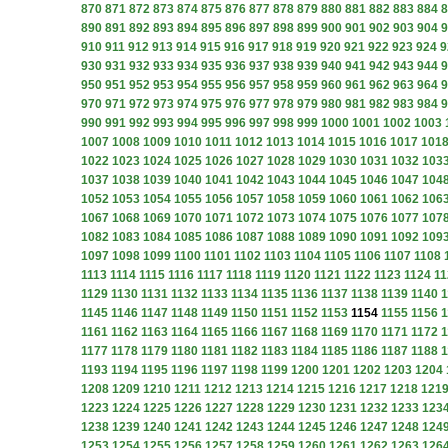
870
871
872
873
874
875
876
877
878
879
880
881
882
883
884
8
890
891
892
893
894
895
896
897
898
899
900
901
902
903
904
9
910
911
912
913
914
915
916
917
918
919
920
921
922
923
924
9
930
931
932
933
934
935
936
937
938
939
940
941
942
943
944
9
950
951
952
953
954
955
956
957
958
959
960
961
962
963
964
9
970
971
972
973
974
975
976
977
978
979
980
981
982
983
984
9
990
991
992
993
994
995
996
997
998
999
1000
1001
1002
1003
1007
1008
1009
1010
1011
1012
1013
1014
1015
1016
1017
101
1022
1023
1024
1025
1026
1027
1028
1029
1030
1031
1032
103
1037
1038
1039
1040
1041
1042
1043
1044
1045
1046
1047
104
1052
1053
1054
1055
1056
1057
1058
1059
1060
1061
1062
106
1067
1068
1069
1070
1071
1072
1073
1074
1075
1076
1077
107
1082
1083
1084
1085
1086
1087
1088
1089
1090
1091
1092
109
1097
1098
1099
1100
1101
1102
1103
1104
1105
1106
1107
1108
1113
1114
1115
1116
1117
1118
1119
1120
1121
1122
1123
1124
11
1129
1130
1131
1132
1133
1134
1135
1136
1137
1138
1139
1140
1
1145
1146
1147
1148
1149
1150
1151
1152
1153
1154
1155
1156
1
1161
1162
1163
1164
1165
1166
1167
1168
1169
1170
1171
1172
1
1177
1178
1179
1180
1181
1182
1183
1184
1185
1186
1187
1188
1
1193
1194
1195
1196
1197
1198
1199
1200
1201
1202
1203
1204
1208
1209
1210
1211
1212
1213
1214
1215
1216
1217
1218
121
1223
1224
1225
1226
1227
1228
1229
1230
1231
1232
1233
123
1238
1239
1240
1241
1242
1243
1244
1245
1246
1247
1248
124
1253
1254
1255
1256
1257
1258
1259
1260
1261
1262
1263
126