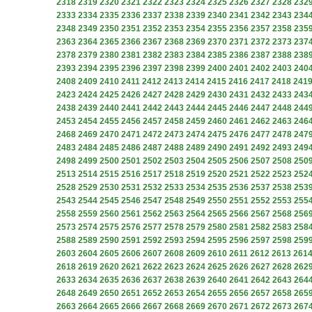
2318
2319
2320
2321
2322
2323
2324
2325
2326
2327
2328
232
2333
2334
2335
2336
2337
2338
2339
2340
2341
2342
2343
234
2348
2349
2350
2351
2352
2353
2354
2355
2356
2357
2358
235
2363
2364
2365
2366
2367
2368
2369
2370
2371
2372
2373
237
2378
2379
2380
2381
2382
2383
2384
2385
2386
2387
2388
238
2393
2394
2395
2396
2397
2398
2399
2400
2401
2402
2403
240
2408
2409
2410
2411
2412
2413
2414
2415
2416
2417
2418
241
2423
2424
2425
2426
2427
2428
2429
2430
2431
2432
2433
243
2438
2439
2440
2441
2442
2443
2444
2445
2446
2447
2448
244
2453
2454
2455
2456
2457
2458
2459
2460
2461
2462
2463
246
2468
2469
2470
2471
2472
2473
2474
2475
2476
2477
2478
247
2483
2484
2485
2486
2487
2488
2489
2490
2491
2492
2493
249
2498
2499
2500
2501
2502
2503
2504
2505
2506
2507
2508
250
2513
2514
2515
2516
2517
2518
2519
2520
2521
2522
2523
252
2528
2529
2530
2531
2532
2533
2534
2535
2536
2537
2538
253
2543
2544
2545
2546
2547
2548
2549
2550
2551
2552
2553
255
2558
2559
2560
2561
2562
2563
2564
2565
2566
2567
2568
256
2573
2574
2575
2576
2577
2578
2579
2580
2581
2582
2583
258
2588
2589
2590
2591
2592
2593
2594
2595
2596
2597
2598
259
2603
2604
2605
2606
2607
2608
2609
2610
2611
2612
2613
261
2618
2619
2620
2621
2622
2623
2624
2625
2626
2627
2628
262
2633
2634
2635
2636
2637
2638
2639
2640
2641
2642
2643
264
2648
2649
2650
2651
2652
2653
2654
2655
2656
2657
2658
265
2663
2664
2665
2666
2667
2668
2669
2670
2671
2672
2673
267