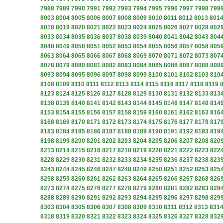
7988
7989
7990
7991
7992
7993
7994
7995
7996
7997
7998
799
8003
8004
8005
8006
8007
8008
8009
8010
8011
8012
8013
801
8018
8019
8020
8021
8022
8023
8024
8025
8026
8027
8028
802
8033
8034
8035
8036
8037
8038
8039
8040
8041
8042
8043
804
8048
8049
8050
8051
8052
8053
8054
8055
8056
8057
8058
805
8063
8064
8065
8066
8067
8068
8069
8070
8071
8072
8073
807
8078
8079
8080
8081
8082
8083
8084
8085
8086
8087
8088
808
8093
8094
8095
8096
8097
8098
8099
8100
8101
8102
8103
810
8108
8109
8110
8111
8112
8113
8114
8115
8116
8117
8118
8119
8123
8124
8125
8126
8127
8128
8129
8130
8131
8132
8133
813
8138
8139
8140
8141
8142
8143
8144
8145
8146
8147
8148
814
8153
8154
8155
8156
8157
8158
8159
8160
8161
8162
8163
816
8168
8169
8170
8171
8172
8173
8174
8175
8176
8177
8178
817
8183
8184
8185
8186
8187
8188
8189
8190
8191
8192
8193
819
8198
8199
8200
8201
8202
8203
8204
8205
8206
8207
8208
820
8213
8214
8215
8216
8217
8218
8219
8220
8221
8222
8223
822
8228
8229
8230
8231
8232
8233
8234
8235
8236
8237
8238
823
8243
8244
8245
8246
8247
8248
8249
8250
8251
8252
8253
825
8258
8259
8260
8261
8262
8263
8264
8265
8266
8267
8268
826
8273
8274
8275
8276
8277
8278
8279
8280
8281
8282
8283
828
8288
8289
8290
8291
8292
8293
8294
8295
8296
8297
8298
829
8303
8304
8305
8306
8307
8308
8309
8310
8311
8312
8313
831
8318
8319
8320
8321
8322
8323
8324
8325
8326
8327
8328
832