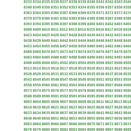
8333
8334
8335
8336
8337
8338
8339
8340
8341
8342
8343
834
8348
8349
8350
8351
8352
8353
8354
8355
8356
8357
8358
835
8363
8364
8365
8366
8367
8368
8369
8370
8371
8372
8373
837
8378
8379
8380
8381
8382
8383
8384
8385
8386
8387
8388
838
8393
8394
8395
8396
8397
8398
8399
8400
8401
8402
8403
840
8408
8409
8410
8411
8412
8413
8414
8415
8416
8417
8418
841
8423
8424
8425
8426
8427
8428
8429
8430
8431
8432
8433
843
8438
8439
8440
8441
8442
8443
8444
8445
8446
8447
8448
844
8453
8454
8455
8456
8457
8458
8459
8460
8461
8462
8463
846
8468
8469
8470
8471
8472
8473
8474
8475
8476
8477
8478
847
8483
8484
8485
8486
8487
8488
8489
8490
8491
8492
8493
849
8498
8499
8500
8501
8502
8503
8504
8505
8506
8507
8508
850
8513
8514
8515
8516
8517
8518
8519
8520
8521
8522
8523
852
8528
8529
8530
8531
8532
8533
8534
8535
8536
8537
8538
853
8543
8544
8545
8546
8547
8548
8549
8550
8551
8552
8553
855
8558
8559
8560
8561
8562
8563
8564
8565
8566
8567
8568
856
8573
8574
8575
8576
8577
8578
8579
8580
8581
8582
8583
858
8588
8589
8590
8591
8592
8593
8594
8595
8596
8597
8598
859
8603
8604
8605
8606
8607
8608
8609
8610
8611
8612
8613
861
8618
8619
8620
8621
8622
8623
8624
8625
8626
8627
8628
862
8633
8634
8635
8636
8637
8638
8639
8640
8641
8642
8643
864
8648
8649
8650
8651
8652
8653
8654
8655
8656
8657
8658
865
8663
8664
8665
8666
8667
8668
8669
8670
8671
8672
8673
867
8678
8679
8680
8681
8682
8683
8684
8685
8686
8687
8688
868