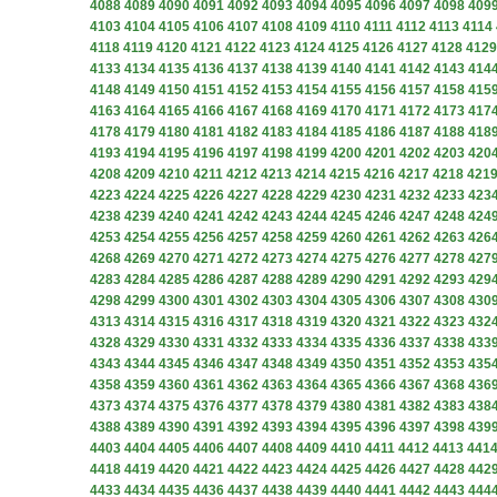
4088
4089
4090
4091
4092
4093
4094
4095
4096
4097
4098
409
4103
4104
4105
4106
4107
4108
4109
4110
4111
4112
4113
4114
4118
4119
4120
4121
4122
4123
4124
4125
4126
4127
4128
4129
4133
4134
4135
4136
4137
4138
4139
4140
4141
4142
4143
414
4148
4149
4150
4151
4152
4153
4154
4155
4156
4157
4158
415
4163
4164
4165
4166
4167
4168
4169
4170
4171
4172
4173
417
4178
4179
4180
4181
4182
4183
4184
4185
4186
4187
4188
418
4193
4194
4195
4196
4197
4198
4199
4200
4201
4202
4203
420
4208
4209
4210
4211
4212
4213
4214
4215
4216
4217
4218
421
4223
4224
4225
4226
4227
4228
4229
4230
4231
4232
4233
423
4238
4239
4240
4241
4242
4243
4244
4245
4246
4247
4248
424
4253
4254
4255
4256
4257
4258
4259
4260
4261
4262
4263
426
4268
4269
4270
4271
4272
4273
4274
4275
4276
4277
4278
427
4283
4284
4285
4286
4287
4288
4289
4290
4291
4292
4293
429
4298
4299
4300
4301
4302
4303
4304
4305
4306
4307
4308
430
4313
4314
4315
4316
4317
4318
4319
4320
4321
4322
4323
432
4328
4329
4330
4331
4332
4333
4334
4335
4336
4337
4338
433
4343
4344
4345
4346
4347
4348
4349
4350
4351
4352
4353
435
4358
4359
4360
4361
4362
4363
4364
4365
4366
4367
4368
436
4373
4374
4375
4376
4377
4378
4379
4380
4381
4382
4383
438
4388
4389
4390
4391
4392
4393
4394
4395
4396
4397
4398
439
4403
4404
4405
4406
4407
4408
4409
4410
4411
4412
4413
441
4418
4419
4420
4421
4422
4423
4424
4425
4426
4427
4428
442
4433
4434
4435
4436
4437
4438
4439
4440
4441
4442
4443
444