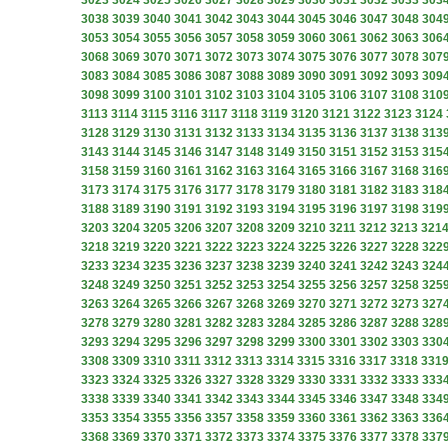
3023
3024
3025
3026
3027
3028
3029
3030
3031
3032
3033
303
3038
3039
3040
3041
3042
3043
3044
3045
3046
3047
3048
304
3053
3054
3055
3056
3057
3058
3059
3060
3061
3062
3063
306
3068
3069
3070
3071
3072
3073
3074
3075
3076
3077
3078
307
3083
3084
3085
3086
3087
3088
3089
3090
3091
3092
3093
309
3098
3099
3100
3101
3102
3103
3104
3105
3106
3107
3108
310
3113
3114
3115
3116
3117
3118
3119
3120
3121
3122
3123
3124
3128
3129
3130
3131
3132
3133
3134
3135
3136
3137
3138
313
3143
3144
3145
3146
3147
3148
3149
3150
3151
3152
3153
315
3158
3159
3160
3161
3162
3163
3164
3165
3166
3167
3168
316
3173
3174
3175
3176
3177
3178
3179
3180
3181
3182
3183
318
3188
3189
3190
3191
3192
3193
3194
3195
3196
3197
3198
319
3203
3204
3205
3206
3207
3208
3209
3210
3211
3212
3213
321
3218
3219
3220
3221
3222
3223
3224
3225
3226
3227
3228
322
3233
3234
3235
3236
3237
3238
3239
3240
3241
3242
3243
324
3248
3249
3250
3251
3252
3253
3254
3255
3256
3257
3258
325
3263
3264
3265
3266
3267
3268
3269
3270
3271
3272
3273
327
3278
3279
3280
3281
3282
3283
3284
3285
3286
3287
3288
328
3293
3294
3295
3296
3297
3298
3299
3300
3301
3302
3303
330
3308
3309
3310
3311
3312
3313
3314
3315
3316
3317
3318
331
3323
3324
3325
3326
3327
3328
3329
3330
3331
3332
3333
333
3338
3339
3340
3341
3342
3343
3344
3345
3346
3347
3348
334
3353
3354
3355
3356
3357
3358
3359
3360
3361
3362
3363
336
3368
3369
3370
3371
3372
3373
3374
3375
3376
3377
3378
337