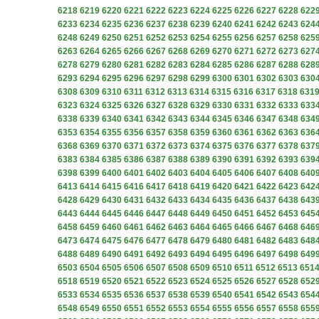
6218
6219
6220
6221
6222
6223
6224
6225
6226
6227
6228
622
6233
6234
6235
6236
6237
6238
6239
6240
6241
6242
6243
624
6248
6249
6250
6251
6252
6253
6254
6255
6256
6257
6258
625
6263
6264
6265
6266
6267
6268
6269
6270
6271
6272
6273
627
6278
6279
6280
6281
6282
6283
6284
6285
6286
6287
6288
628
6293
6294
6295
6296
6297
6298
6299
6300
6301
6302
6303
630
6308
6309
6310
6311
6312
6313
6314
6315
6316
6317
6318
631
6323
6324
6325
6326
6327
6328
6329
6330
6331
6332
6333
633
6338
6339
6340
6341
6342
6343
6344
6345
6346
6347
6348
634
6353
6354
6355
6356
6357
6358
6359
6360
6361
6362
6363
636
6368
6369
6370
6371
6372
6373
6374
6375
6376
6377
6378
637
6383
6384
6385
6386
6387
6388
6389
6390
6391
6392
6393
639
6398
6399
6400
6401
6402
6403
6404
6405
6406
6407
6408
640
6413
6414
6415
6416
6417
6418
6419
6420
6421
6422
6423
642
6428
6429
6430
6431
6432
6433
6434
6435
6436
6437
6438
643
6443
6444
6445
6446
6447
6448
6449
6450
6451
6452
6453
645
6458
6459
6460
6461
6462
6463
6464
6465
6466
6467
6468
646
6473
6474
6475
6476
6477
6478
6479
6480
6481
6482
6483
648
6488
6489
6490
6491
6492
6493
6494
6495
6496
6497
6498
649
6503
6504
6505
6506
6507
6508
6509
6510
6511
6512
6513
651
6518
6519
6520
6521
6522
6523
6524
6525
6526
6527
6528
652
6533
6534
6535
6536
6537
6538
6539
6540
6541
6542
6543
654
6548
6549
6550
6551
6552
6553
6554
6555
6556
6557
6558
655