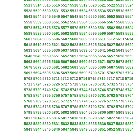
5513
5514
5515
5516
5517
5518
5519
5520
5521
5522
5523
552
5528
5529
5530
5531
5532
5533
5534
5535
5536
5537
5538
553
5543
5544
5545
5546
5547
5548
5549
5550
5551
5552
5553
555
5558
5559
5560
5561
5562
5563
5564
5565
5566
5567
5568
556
5573
5574
5575
5576
5577
5578
5579
5580
5581
5582
5583
558
5588
5589
5590
5591
5592
5593
5594
5595
5596
5597
5598
559
5603
5604
5605
5606
5607
5608
5609
5610
5611
5612
5613
561
5618
5619
5620
5621
5622
5623
5624
5625
5626
5627
5628
562
5633
5634
5635
5636
5637
5638
5639
5640
5641
5642
5643
564
5648
5649
5650
5651
5652
5653
5654
5655
5656
5657
5658
565
5663
5664
5665
5666
5667
5668
5669
5670
5671
5672
5673
567
5678
5679
5680
5681
5682
5683
5684
5685
5686
5687
5688
568
5693
5694
5695
5696
5697
5698
5699
5700
5701
5702
5703
570
5708
5709
5710
5711
5712
5713
5714
5715
5716
5717
5718
571
5723
5724
5725
5726
5727
5728
5729
5730
5731
5732
5733
573
5738
5739
5740
5741
5742
5743
5744
5745
5746
5747
5748
574
5753
5754
5755
5756
5757
5758
5759
5760
5761
5762
5763
576
5768
5769
5770
5771
5772
5773
5774
5775
5776
5777
5778
577
5783
5784
5785
5786
5787
5788
5789
5790
5791
5792
5793
579
5798
5799
5800
5801
5802
5803
5804
5805
5806
5807
5808
580
5813
5814
5815
5816
5817
5818
5819
5820
5821
5822
5823
582
5828
5829
5830
5831
5832
5833
5834
5835
5836
5837
5838
583
5843
5844
5845
5846
5847
5848
5849
5850
5851
5852
5853
585