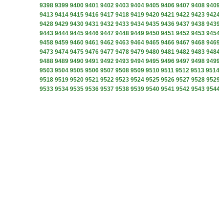
9398
9399
9400
9401
9402
9403
9404
9405
9406
9407
9408
940
9413
9414
9415
9416
9417
9418
9419
9420
9421
9422
9423
942
9428
9429
9430
9431
9432
9433
9434
9435
9436
9437
9438
943
9443
9444
9445
9446
9447
9448
9449
9450
9451
9452
9453
945
9458
9459
9460
9461
9462
9463
9464
9465
9466
9467
9468
946
9473
9474
9475
9476
9477
9478
9479
9480
9481
9482
9483
948
9488
9489
9490
9491
9492
9493
9494
9495
9496
9497
9498
949
9503
9504
9505
9506
9507
9508
9509
9510
9511
9512
9513
951
9518
9519
9520
9521
9522
9523
9524
9525
9526
9527
9528
952
9533
9534
9535
9536
9537
9538
9539
9540
9541
9542
9543
954