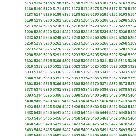
5153
5154
5155
5156
5157
5158
5159
5160
5161
5162
5163
516
5168
5169
5170
5171
5172
5173
5174
5175
5176
5177
5178
517
5183
5184
5185
5186
5187
5188
5189
5190
5191
5192
5193
519
5198
5199
5200
5201
5202
5203
5204
5205
5206
5207
5208
520
5213
5214
5215
5216
5217
5218
5219
5220
5221
5222
5223
522
5228
5229
5230
5231
5232
5233
5234
5235
5236
5237
5238
523
5243
5244
5245
5246
5247
5248
5249
5250
5251
5252
5253
525
5258
5259
5260
5261
5262
5263
5264
5265
5266
5267
5268
526
5273
5274
5275
5276
5277
5278
5279
5280
5281
5282
5283
528
5288
5289
5290
5291
5292
5293
5294
5295
5296
5297
5298
529
5303
5304
5305
5306
5307
5308
5309
5310
5311
5312
5313
531
5318
5319
5320
5321
5322
5323
5324
5325
5326
5327
5328
532
5333
5334
5335
5336
5337
5338
5339
5340
5341
5342
5343
534
5348
5349
5350
5351
5352
5353
5354
5355
5356
5357
5358
535
5363
5364
5365
5366
5367
5368
5369
5370
5371
5372
5373
537
5378
5379
5380
5381
5382
5383
5384
5385
5386
5387
5388
538
5393
5394
5395
5396
5397
5398
5399
5400
5401
5402
5403
540
5408
5409
5410
5411
5412
5413
5414
5415
5416
5417
5418
541
5423
5424
5425
5426
5427
5428
5429
5430
5431
5432
5433
543
5438
5439
5440
5441
5442
5443
5444
5445
5446
5447
5448
544
5453
5454
5455
5456
5457
5458
5459
5460
5461
5462
5463
546
5468
5469
5470
5471
5472
5473
5474
5475
5476
5477
5478
547
5483
5484
5485
5486
5487
5488
5489
5490
5491
5492
5493
549
5498
5499
5500
5501
5502
5503
5504
5505
5506
5507
5508
550