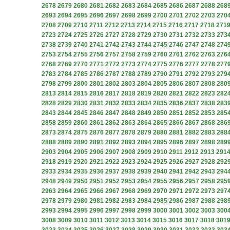
2678
2679
2680
2681
2682
2683
2684
2685
2686
2687
2688
268
2693
2694
2695
2696
2697
2698
2699
2700
2701
2702
2703
270
2708
2709
2710
2711
2712
2713
2714
2715
2716
2717
2718
271
2723
2724
2725
2726
2727
2728
2729
2730
2731
2732
2733
273
2738
2739
2740
2741
2742
2743
2744
2745
2746
2747
2748
274
2753
2754
2755
2756
2757
2758
2759
2760
2761
2762
2763
276
2768
2769
2770
2771
2772
2773
2774
2775
2776
2777
2778
277
2783
2784
2785
2786
2787
2788
2789
2790
2791
2792
2793
279
2798
2799
2800
2801
2802
2803
2804
2805
2806
2807
2808
280
2813
2814
2815
2816
2817
2818
2819
2820
2821
2822
2823
282
2828
2829
2830
2831
2832
2833
2834
2835
2836
2837
2838
283
2843
2844
2845
2846
2847
2848
2849
2850
2851
2852
2853
285
2858
2859
2860
2861
2862
2863
2864
2865
2866
2867
2868
286
2873
2874
2875
2876
2877
2878
2879
2880
2881
2882
2883
288
2888
2889
2890
2891
2892
2893
2894
2895
2896
2897
2898
289
2903
2904
2905
2906
2907
2908
2909
2910
2911
2912
2913
291
2918
2919
2920
2921
2922
2923
2924
2925
2926
2927
2928
292
2933
2934
2935
2936
2937
2938
2939
2940
2941
2942
2943
294
2948
2949
2950
2951
2952
2953
2954
2955
2956
2957
2958
295
2963
2964
2965
2966
2967
2968
2969
2970
2971
2972
2973
297
2978
2979
2980
2981
2982
2983
2984
2985
2986
2987
2988
298
2993
2994
2995
2996
2997
2998
2999
3000
3001
3002
3003
300
3008
3009
3010
3011
3012
3013
3014
3015
3016
3017
3018
301