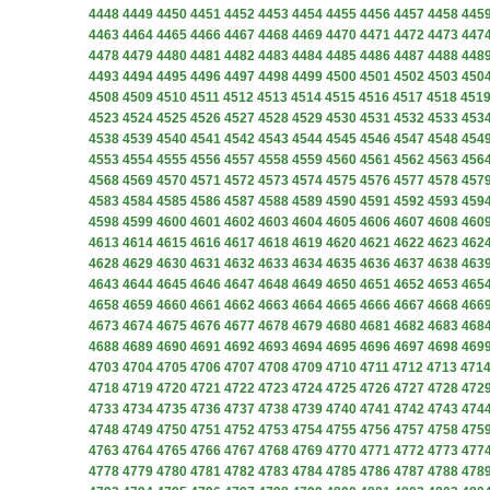
4448
4449
4450
4451
4452
4453
4454
4455
4456
4457
4458
445
4463
4464
4465
4466
4467
4468
4469
4470
4471
4472
4473
447
4478
4479
4480
4481
4482
4483
4484
4485
4486
4487
4488
448
4493
4494
4495
4496
4497
4498
4499
4500
4501
4502
4503
450
4508
4509
4510
4511
4512
4513
4514
4515
4516
4517
4518
451
4523
4524
4525
4526
4527
4528
4529
4530
4531
4532
4533
453
4538
4539
4540
4541
4542
4543
4544
4545
4546
4547
4548
454
4553
4554
4555
4556
4557
4558
4559
4560
4561
4562
4563
456
4568
4569
4570
4571
4572
4573
4574
4575
4576
4577
4578
457
4583
4584
4585
4586
4587
4588
4589
4590
4591
4592
4593
459
4598
4599
4600
4601
4602
4603
4604
4605
4606
4607
4608
460
4613
4614
4615
4616
4617
4618
4619
4620
4621
4622
4623
462
4628
4629
4630
4631
4632
4633
4634
4635
4636
4637
4638
463
4643
4644
4645
4646
4647
4648
4649
4650
4651
4652
4653
465
4658
4659
4660
4661
4662
4663
4664
4665
4666
4667
4668
466
4673
4674
4675
4676
4677
4678
4679
4680
4681
4682
4683
468
4688
4689
4690
4691
4692
4693
4694
4695
4696
4697
4698
469
4703
4704
4705
4706
4707
4708
4709
4710
4711
4712
4713
471
4718
4719
4720
4721
4722
4723
4724
4725
4726
4727
4728
472
4733
4734
4735
4736
4737
4738
4739
4740
4741
4742
4743
474
4748
4749
4750
4751
4752
4753
4754
4755
4756
4757
4758
475
4763
4764
4765
4766
4767
4768
4769
4770
4771
4772
4773
477
4778
4779
4780
4781
4782
4783
4784
4785
4786
4787
4788
478