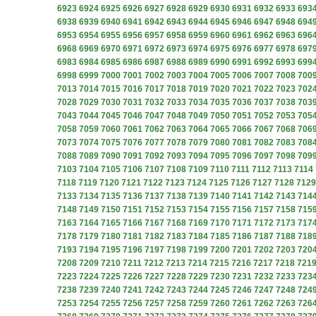
6923
6924
6925
6926
6927
6928
6929
6930
6931
6932
6933
693
6938
6939
6940
6941
6942
6943
6944
6945
6946
6947
6948
694
6953
6954
6955
6956
6957
6958
6959
6960
6961
6962
6963
696
6968
6969
6970
6971
6972
6973
6974
6975
6976
6977
6978
697
6983
6984
6985
6986
6987
6988
6989
6990
6991
6992
6993
699
6998
6999
7000
7001
7002
7003
7004
7005
7006
7007
7008
700
7013
7014
7015
7016
7017
7018
7019
7020
7021
7022
7023
702
7028
7029
7030
7031
7032
7033
7034
7035
7036
7037
7038
703
7043
7044
7045
7046
7047
7048
7049
7050
7051
7052
7053
705
7058
7059
7060
7061
7062
7063
7064
7065
7066
7067
7068
706
7073
7074
7075
7076
7077
7078
7079
7080
7081
7082
7083
708
7088
7089
7090
7091
7092
7093
7094
7095
7096
7097
7098
709
7103
7104
7105
7106
7107
7108
7109
7110
7111
7112
7113
7114
7118
7119
7120
7121
7122
7123
7124
7125
7126
7127
7128
7129
7133
7134
7135
7136
7137
7138
7139
7140
7141
7142
7143
714
7148
7149
7150
7151
7152
7153
7154
7155
7156
7157
7158
715
7163
7164
7165
7166
7167
7168
7169
7170
7171
7172
7173
717
7178
7179
7180
7181
7182
7183
7184
7185
7186
7187
7188
718
7193
7194
7195
7196
7197
7198
7199
7200
7201
7202
7203
720
7208
7209
7210
7211
7212
7213
7214
7215
7216
7217
7218
721
7223
7224
7225
7226
7227
7228
7229
7230
7231
7232
7233
723
7238
7239
7240
7241
7242
7243
7244
7245
7246
7247
7248
724
7253
7254
7255
7256
7257
7258
7259
7260
7261
7262
7263
726