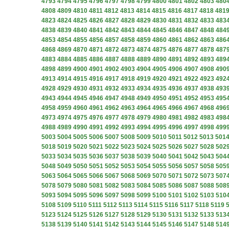
4793
4794
4795
4796
4797
4798
4799
4800
4801
4802
4803
480
4808
4809
4810
4811
4812
4813
4814
4815
4816
4817
4818
481
4823
4824
4825
4826
4827
4828
4829
4830
4831
4832
4833
483
4838
4839
4840
4841
4842
4843
4844
4845
4846
4847
4848
484
4853
4854
4855
4856
4857
4858
4859
4860
4861
4862
4863
486
4868
4869
4870
4871
4872
4873
4874
4875
4876
4877
4878
487
4883
4884
4885
4886
4887
4888
4889
4890
4891
4892
4893
489
4898
4899
4900
4901
4902
4903
4904
4905
4906
4907
4908
490
4913
4914
4915
4916
4917
4918
4919
4920
4921
4922
4923
492
4928
4929
4930
4931
4932
4933
4934
4935
4936
4937
4938
493
4943
4944
4945
4946
4947
4948
4949
4950
4951
4952
4953
495
4958
4959
4960
4961
4962
4963
4964
4965
4966
4967
4968
496
4973
4974
4975
4976
4977
4978
4979
4980
4981
4982
4983
498
4988
4989
4990
4991
4992
4993
4994
4995
4996
4997
4998
499
5003
5004
5005
5006
5007
5008
5009
5010
5011
5012
5013
501
5018
5019
5020
5021
5022
5023
5024
5025
5026
5027
5028
502
5033
5034
5035
5036
5037
5038
5039
5040
5041
5042
5043
504
5048
5049
5050
5051
5052
5053
5054
5055
5056
5057
5058
505
5063
5064
5065
5066
5067
5068
5069
5070
5071
5072
5073
507
5078
5079
5080
5081
5082
5083
5084
5085
5086
5087
5088
508
5093
5094
5095
5096
5097
5098
5099
5100
5101
5102
5103
510
5108
5109
5110
5111
5112
5113
5114
5115
5116
5117
5118
5119
5123
5124
5125
5126
5127
5128
5129
5130
5131
5132
5133
513
5138
5139
5140
5141
5142
5143
5144
5145
5146
5147
5148
514