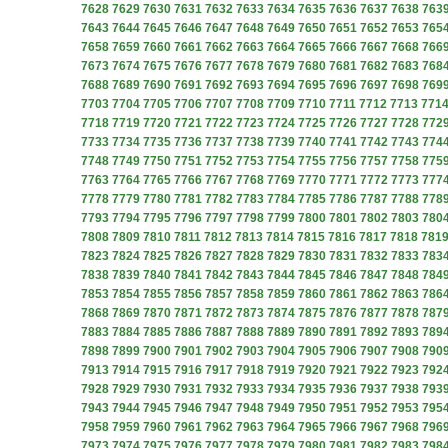
7628
7629
7630
7631
7632
7633
7634
7635
7636
7637
7638
763
7643
7644
7645
7646
7647
7648
7649
7650
7651
7652
7653
765
7658
7659
7660
7661
7662
7663
7664
7665
7666
7667
7668
766
7673
7674
7675
7676
7677
7678
7679
7680
7681
7682
7683
768
7688
7689
7690
7691
7692
7693
7694
7695
7696
7697
7698
769
7703
7704
7705
7706
7707
7708
7709
7710
7711
7712
7713
771
7718
7719
7720
7721
7722
7723
7724
7725
7726
7727
7728
772
7733
7734
7735
7736
7737
7738
7739
7740
7741
7742
7743
774
7748
7749
7750
7751
7752
7753
7754
7755
7756
7757
7758
775
7763
7764
7765
7766
7767
7768
7769
7770
7771
7772
7773
777
7778
7779
7780
7781
7782
7783
7784
7785
7786
7787
7788
778
7793
7794
7795
7796
7797
7798
7799
7800
7801
7802
7803
780
7808
7809
7810
7811
7812
7813
7814
7815
7816
7817
7818
781
7823
7824
7825
7826
7827
7828
7829
7830
7831
7832
7833
783
7838
7839
7840
7841
7842
7843
7844
7845
7846
7847
7848
784
7853
7854
7855
7856
7857
7858
7859
7860
7861
7862
7863
786
7868
7869
7870
7871
7872
7873
7874
7875
7876
7877
7878
787
7883
7884
7885
7886
7887
7888
7889
7890
7891
7892
7893
789
7898
7899
7900
7901
7902
7903
7904
7905
7906
7907
7908
790
7913
7914
7915
7916
7917
7918
7919
7920
7921
7922
7923
792
7928
7929
7930
7931
7932
7933
7934
7935
7936
7937
7938
793
7943
7944
7945
7946
7947
7948
7949
7950
7951
7952
7953
795
7958
7959
7960
7961
7962
7963
7964
7965
7966
7967
7968
796
7973
7974
7975
7976
7977
7978
7979
7980
7981
7982
7983
798