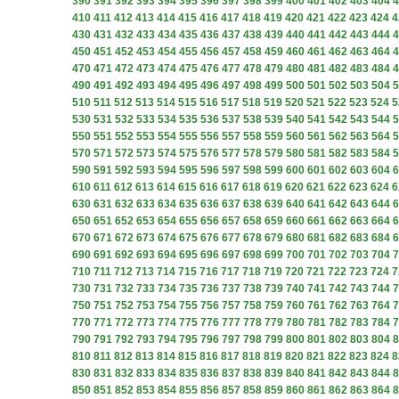
390
391
392
393
394
395
396
397
398
399
400
401
402
403
404
4
410
411
412
413
414
415
416
417
418
419
420
421
422
423
424
4
430
431
432
433
434
435
436
437
438
439
440
441
442
443
444
4
450
451
452
453
454
455
456
457
458
459
460
461
462
463
464
4
470
471
472
473
474
475
476
477
478
479
480
481
482
483
484
4
490
491
492
493
494
495
496
497
498
499
500
501
502
503
504
5
510
511
512
513
514
515
516
517
518
519
520
521
522
523
524
5
530
531
532
533
534
535
536
537
538
539
540
541
542
543
544
5
550
551
552
553
554
555
556
557
558
559
560
561
562
563
564
5
570
571
572
573
574
575
576
577
578
579
580
581
582
583
584
5
590
591
592
593
594
595
596
597
598
599
600
601
602
603
604
6
610
611
612
613
614
615
616
617
618
619
620
621
622
623
624
6
630
631
632
633
634
635
636
637
638
639
640
641
642
643
644
6
650
651
652
653
654
655
656
657
658
659
660
661
662
663
664
6
670
671
672
673
674
675
676
677
678
679
680
681
682
683
684
6
690
691
692
693
694
695
696
697
698
699
700
701
702
703
704
7
710
711
712
713
714
715
716
717
718
719
720
721
722
723
724
7
730
731
732
733
734
735
736
737
738
739
740
741
742
743
744
7
750
751
752
753
754
755
756
757
758
759
760
761
762
763
764
7
770
771
772
773
774
775
776
777
778
779
780
781
782
783
784
7
790
791
792
793
794
795
796
797
798
799
800
801
802
803
804
8
810
811
812
813
814
815
816
817
818
819
820
821
822
823
824
8
830
831
832
833
834
835
836
837
838
839
840
841
842
843
844
8
850
851
852
853
854
855
856
857
858
859
860
861
862
863
864
8