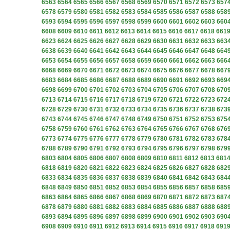
6563
6564
6565
6566
6567
6568
6569
6570
6571
6572
6573
657
6578
6579
6580
6581
6582
6583
6584
6585
6586
6587
6588
658
6593
6594
6595
6596
6597
6598
6599
6600
6601
6602
6603
660
6608
6609
6610
6611
6612
6613
6614
6615
6616
6617
6618
661
6623
6624
6625
6626
6627
6628
6629
6630
6631
6632
6633
663
6638
6639
6640
6641
6642
6643
6644
6645
6646
6647
6648
664
6653
6654
6655
6656
6657
6658
6659
6660
6661
6662
6663
666
6668
6669
6670
6671
6672
6673
6674
6675
6676
6677
6678
667
6683
6684
6685
6686
6687
6688
6689
6690
6691
6692
6693
669
6698
6699
6700
6701
6702
6703
6704
6705
6706
6707
6708
670
6713
6714
6715
6716
6717
6718
6719
6720
6721
6722
6723
672
6728
6729
6730
6731
6732
6733
6734
6735
6736
6737
6738
673
6743
6744
6745
6746
6747
6748
6749
6750
6751
6752
6753
675
6758
6759
6760
6761
6762
6763
6764
6765
6766
6767
6768
676
6773
6774
6775
6776
6777
6778
6779
6780
6781
6782
6783
678
6788
6789
6790
6791
6792
6793
6794
6795
6796
6797
6798
679
6803
6804
6805
6806
6807
6808
6809
6810
6811
6812
6813
681
6818
6819
6820
6821
6822
6823
6824
6825
6826
6827
6828
682
6833
6834
6835
6836
6837
6838
6839
6840
6841
6842
6843
684
6848
6849
6850
6851
6852
6853
6854
6855
6856
6857
6858
685
6863
6864
6865
6866
6867
6868
6869
6870
6871
6872
6873
687
6878
6879
6880
6881
6882
6883
6884
6885
6886
6887
6888
688
6893
6894
6895
6896
6897
6898
6899
6900
6901
6902
6903
690
6908
6909
6910
6911
6912
6913
6914
6915
6916
6917
6918
691