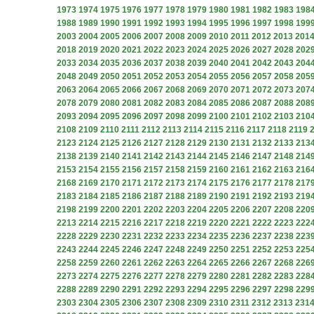
1973
1974
1975
1976
1977
1978
1979
1980
1981
1982
1983
198
1988
1989
1990
1991
1992
1993
1994
1995
1996
1997
1998
199
2003
2004
2005
2006
2007
2008
2009
2010
2011
2012
2013
201
2018
2019
2020
2021
2022
2023
2024
2025
2026
2027
2028
202
2033
2034
2035
2036
2037
2038
2039
2040
2041
2042
2043
204
2048
2049
2050
2051
2052
2053
2054
2055
2056
2057
2058
205
2063
2064
2065
2066
2067
2068
2069
2070
2071
2072
2073
207
2078
2079
2080
2081
2082
2083
2084
2085
2086
2087
2088
208
2093
2094
2095
2096
2097
2098
2099
2100
2101
2102
2103
210
2108
2109
2110
2111
2112
2113
2114
2115
2116
2117
2118
2119
2123
2124
2125
2126
2127
2128
2129
2130
2131
2132
2133
213
2138
2139
2140
2141
2142
2143
2144
2145
2146
2147
2148
214
2153
2154
2155
2156
2157
2158
2159
2160
2161
2162
2163
216
2168
2169
2170
2171
2172
2173
2174
2175
2176
2177
2178
217
2183
2184
2185
2186
2187
2188
2189
2190
2191
2192
2193
219
2198
2199
2200
2201
2202
2203
2204
2205
2206
2207
2208
220
2213
2214
2215
2216
2217
2218
2219
2220
2221
2222
2223
222
2228
2229
2230
2231
2232
2233
2234
2235
2236
2237
2238
223
2243
2244
2245
2246
2247
2248
2249
2250
2251
2252
2253
225
2258
2259
2260
2261
2262
2263
2264
2265
2266
2267
2268
226
2273
2274
2275
2276
2277
2278
2279
2280
2281
2282
2283
228
2288
2289
2290
2291
2292
2293
2294
2295
2296
2297
2298
229
2303
2304
2305
2306
2307
2308
2309
2310
2311
2312
2313
231