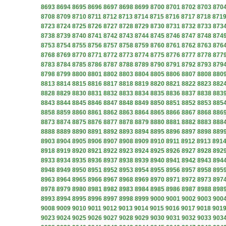
8693
8694
8695
8696
8697
8698
8699
8700
8701
8702
8703
870
8708
8709
8710
8711
8712
8713
8714
8715
8716
8717
8718
871
8723
8724
8725
8726
8727
8728
8729
8730
8731
8732
8733
873
8738
8739
8740
8741
8742
8743
8744
8745
8746
8747
8748
874
8753
8754
8755
8756
8757
8758
8759
8760
8761
8762
8763
876
8768
8769
8770
8771
8772
8773
8774
8775
8776
8777
8778
877
8783
8784
8785
8786
8787
8788
8789
8790
8791
8792
8793
879
8798
8799
8800
8801
8802
8803
8804
8805
8806
8807
8808
880
8813
8814
8815
8816
8817
8818
8819
8820
8821
8822
8823
882
8828
8829
8830
8831
8832
8833
8834
8835
8836
8837
8838
883
8843
8844
8845
8846
8847
8848
8849
8850
8851
8852
8853
885
8858
8859
8860
8861
8862
8863
8864
8865
8866
8867
8868
886
8873
8874
8875
8876
8877
8878
8879
8880
8881
8882
8883
888
8888
8889
8890
8891
8892
8893
8894
8895
8896
8897
8898
889
8903
8904
8905
8906
8907
8908
8909
8910
8911
8912
8913
891
8918
8919
8920
8921
8922
8923
8924
8925
8926
8927
8928
892
8933
8934
8935
8936
8937
8938
8939
8940
8941
8942
8943
894
8948
8949
8950
8951
8952
8953
8954
8955
8956
8957
8958
895
8963
8964
8965
8966
8967
8968
8969
8970
8971
8972
8973
897
8978
8979
8980
8981
8982
8983
8984
8985
8986
8987
8988
898
8993
8994
8995
8996
8997
8998
8999
9000
9001
9002
9003
900
9008
9009
9010
9011
9012
9013
9014
9015
9016
9017
9018
901
9023
9024
9025
9026
9027
9028
9029
9030
9031
9032
9033
903