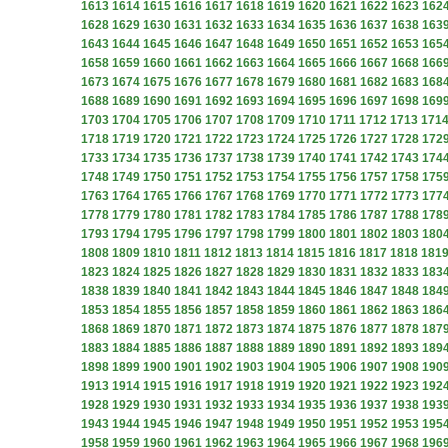
1613
1614
1615
1616
1617
1618
1619
1620
1621
1622
1623
162
1628
1629
1630
1631
1632
1633
1634
1635
1636
1637
1638
163
1643
1644
1645
1646
1647
1648
1649
1650
1651
1652
1653
165
1658
1659
1660
1661
1662
1663
1664
1665
1666
1667
1668
166
1673
1674
1675
1676
1677
1678
1679
1680
1681
1682
1683
168
1688
1689
1690
1691
1692
1693
1694
1695
1696
1697
1698
169
1703
1704
1705
1706
1707
1708
1709
1710
1711
1712
1713
171
1718
1719
1720
1721
1722
1723
1724
1725
1726
1727
1728
172
1733
1734
1735
1736
1737
1738
1739
1740
1741
1742
1743
174
1748
1749
1750
1751
1752
1753
1754
1755
1756
1757
1758
175
1763
1764
1765
1766
1767
1768
1769
1770
1771
1772
1773
177
1778
1779
1780
1781
1782
1783
1784
1785
1786
1787
1788
178
1793
1794
1795
1796
1797
1798
1799
1800
1801
1802
1803
180
1808
1809
1810
1811
1812
1813
1814
1815
1816
1817
1818
181
1823
1824
1825
1826
1827
1828
1829
1830
1831
1832
1833
183
1838
1839
1840
1841
1842
1843
1844
1845
1846
1847
1848
184
1853
1854
1855
1856
1857
1858
1859
1860
1861
1862
1863
186
1868
1869
1870
1871
1872
1873
1874
1875
1876
1877
1878
187
1883
1884
1885
1886
1887
1888
1889
1890
1891
1892
1893
189
1898
1899
1900
1901
1902
1903
1904
1905
1906
1907
1908
190
1913
1914
1915
1916
1917
1918
1919
1920
1921
1922
1923
192
1928
1929
1930
1931
1932
1933
1934
1935
1936
1937
1938
193
1943
1944
1945
1946
1947
1948
1949
1950
1951
1952
1953
195
1958
1959
1960
1961
1962
1963
1964
1965
1966
1967
1968
196