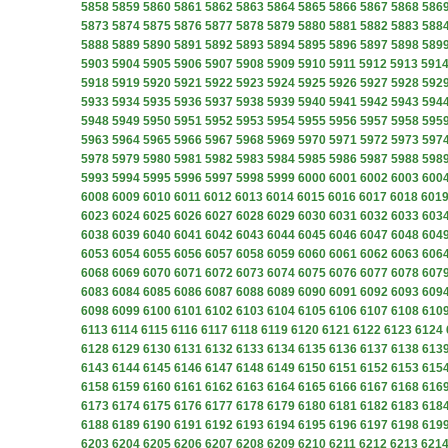
5858
5859
5860
5861
5862
5863
5864
5865
5866
5867
5868
586
5873
5874
5875
5876
5877
5878
5879
5880
5881
5882
5883
588
5888
5889
5890
5891
5892
5893
5894
5895
5896
5897
5898
589
5903
5904
5905
5906
5907
5908
5909
5910
5911
5912
5913
591
5918
5919
5920
5921
5922
5923
5924
5925
5926
5927
5928
592
5933
5934
5935
5936
5937
5938
5939
5940
5941
5942
5943
594
5948
5949
5950
5951
5952
5953
5954
5955
5956
5957
5958
595
5963
5964
5965
5966
5967
5968
5969
5970
5971
5972
5973
597
5978
5979
5980
5981
5982
5983
5984
5985
5986
5987
5988
598
5993
5994
5995
5996
5997
5998
5999
6000
6001
6002
6003
600
6008
6009
6010
6011
6012
6013
6014
6015
6016
6017
6018
601
6023
6024
6025
6026
6027
6028
6029
6030
6031
6032
6033
603
6038
6039
6040
6041
6042
6043
6044
6045
6046
6047
6048
604
6053
6054
6055
6056
6057
6058
6059
6060
6061
6062
6063
606
6068
6069
6070
6071
6072
6073
6074
6075
6076
6077
6078
607
6083
6084
6085
6086
6087
6088
6089
6090
6091
6092
6093
609
6098
6099
6100
6101
6102
6103
6104
6105
6106
6107
6108
610
6113
6114
6115
6116
6117
6118
6119
6120
6121
6122
6123
6124
6128
6129
6130
6131
6132
6133
6134
6135
6136
6137
6138
613
6143
6144
6145
6146
6147
6148
6149
6150
6151
6152
6153
615
6158
6159
6160
6161
6162
6163
6164
6165
6166
6167
6168
616
6173
6174
6175
6176
6177
6178
6179
6180
6181
6182
6183
618
6188
6189
6190
6191
6192
6193
6194
6195
6196
6197
6198
619
6203
6204
6205
6206
6207
6208
6209
6210
6211
6212
6213
621