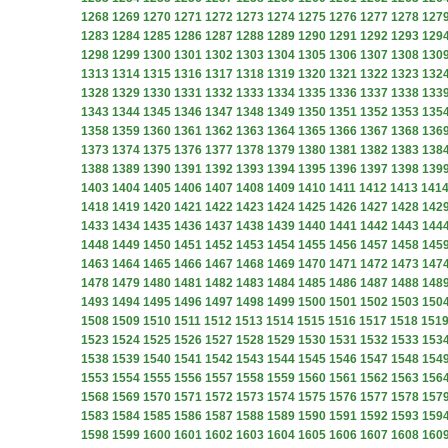
1268
1269
1270
1271
1272
1273
1274
1275
1276
1277
1278
127
1283
1284
1285
1286
1287
1288
1289
1290
1291
1292
1293
129
1298
1299
1300
1301
1302
1303
1304
1305
1306
1307
1308
130
1313
1314
1315
1316
1317
1318
1319
1320
1321
1322
1323
132
1328
1329
1330
1331
1332
1333
1334
1335
1336
1337
1338
133
1343
1344
1345
1346
1347
1348
1349
1350
1351
1352
1353
135
1358
1359
1360
1361
1362
1363
1364
1365
1366
1367
1368
136
1373
1374
1375
1376
1377
1378
1379
1380
1381
1382
1383
138
1388
1389
1390
1391
1392
1393
1394
1395
1396
1397
1398
139
1403
1404
1405
1406
1407
1408
1409
1410
1411
1412
1413
141
1418
1419
1420
1421
1422
1423
1424
1425
1426
1427
1428
142
1433
1434
1435
1436
1437
1438
1439
1440
1441
1442
1443
144
1448
1449
1450
1451
1452
1453
1454
1455
1456
1457
1458
145
1463
1464
1465
1466
1467
1468
1469
1470
1471
1472
1473
147
1478
1479
1480
1481
1482
1483
1484
1485
1486
1487
1488
148
1493
1494
1495
1496
1497
1498
1499
1500
1501
1502
1503
150
1508
1509
1510
1511
1512
1513
1514
1515
1516
1517
1518
151
1523
1524
1525
1526
1527
1528
1529
1530
1531
1532
1533
153
1538
1539
1540
1541
1542
1543
1544
1545
1546
1547
1548
154
1553
1554
1555
1556
1557
1558
1559
1560
1561
1562
1563
156
1568
1569
1570
1571
1572
1573
1574
1575
1576
1577
1578
157
1583
1584
1585
1586
1587
1588
1589
1590
1591
1592
1593
159
1598
1599
1600
1601
1602
1603
1604
1605
1606
1607
1608
160