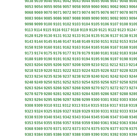
9038
9039
9040
9041
9042
9043
9044
9045
9046
9047
9048
904
9053
9054
9055
9056
9057
9058
9059
9060
9061
9062
9063
906
9068
9069
9070
9071
9072
9073
9074
9075
9076
9077
9078
907
9083
9084
9085
9086
9087
9088
9089
9090
9091
9092
9093
909
9098
9099
9100
9101
9102
9103
9104
9105
9106
9107
9108
910
9113
9114
9115
9116
9117
9118
9119
9120
9121
9122
9123
9124
9128
9129
9130
9131
9132
9133
9134
9135
9136
9137
9138
913
9143
9144
9145
9146
9147
9148
9149
9150
9151
9152
9153
915
9158
9159
9160
9161
9162
9163
9164
9165
9166
9167
9168
916
9173
9174
9175
9176
9177
9178
9179
9180
9181
9182
9183
918
9188
9189
9190
9191
9192
9193
9194
9195
9196
9197
9198
919
9203
9204
9205
9206
9207
9208
9209
9210
9211
9212
9213
921
9218
9219
9220
9221
9222
9223
9224
9225
9226
9227
9228
922
9233
9234
9235
9236
9237
9238
9239
9240
9241
9242
9243
924
9248
9249
9250
9251
9252
9253
9254
9255
9256
9257
9258
925
9263
9264
9265
9266
9267
9268
9269
9270
9271
9272
9273
927
9278
9279
9280
9281
9282
9283
9284
9285
9286
9287
9288
928
9293
9294
9295
9296
9297
9298
9299
9300
9301
9302
9303
930
9308
9309
9310
9311
9312
9313
9314
9315
9316
9317
9318
931
9323
9324
9325
9326
9327
9328
9329
9330
9331
9332
9333
933
9338
9339
9340
9341
9342
9343
9344
9345
9346
9347
9348
934
9353
9354
9355
9356
9357
9358
9359
9360
9361
9362
9363
936
9368
9369
9370
9371
9372
9373
9374
9375
9376
9377
9378
937
9383
9384
9385
9386
9387
9388
9389
9390
9391
9392
9393
939