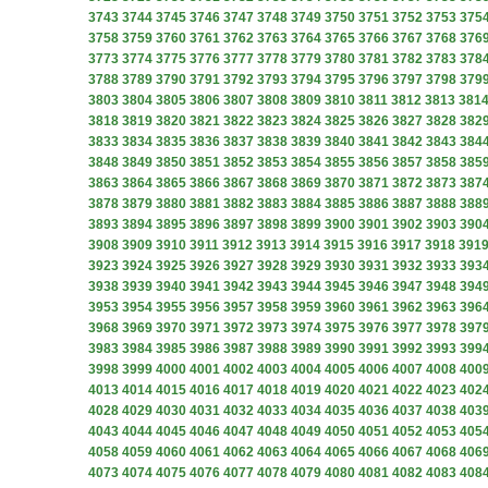
3743
3744
3745
3746
3747
3748
3749
3750
3751
3752
3753
375
3758
3759
3760
3761
3762
3763
3764
3765
3766
3767
3768
376
3773
3774
3775
3776
3777
3778
3779
3780
3781
3782
3783
378
3788
3789
3790
3791
3792
3793
3794
3795
3796
3797
3798
379
3803
3804
3805
3806
3807
3808
3809
3810
3811
3812
3813
381
3818
3819
3820
3821
3822
3823
3824
3825
3826
3827
3828
382
3833
3834
3835
3836
3837
3838
3839
3840
3841
3842
3843
384
3848
3849
3850
3851
3852
3853
3854
3855
3856
3857
3858
385
3863
3864
3865
3866
3867
3868
3869
3870
3871
3872
3873
387
3878
3879
3880
3881
3882
3883
3884
3885
3886
3887
3888
388
3893
3894
3895
3896
3897
3898
3899
3900
3901
3902
3903
390
3908
3909
3910
3911
3912
3913
3914
3915
3916
3917
3918
391
3923
3924
3925
3926
3927
3928
3929
3930
3931
3932
3933
393
3938
3939
3940
3941
3942
3943
3944
3945
3946
3947
3948
394
3953
3954
3955
3956
3957
3958
3959
3960
3961
3962
3963
396
3968
3969
3970
3971
3972
3973
3974
3975
3976
3977
3978
397
3983
3984
3985
3986
3987
3988
3989
3990
3991
3992
3993
399
3998
3999
4000
4001
4002
4003
4004
4005
4006
4007
4008
400
4013
4014
4015
4016
4017
4018
4019
4020
4021
4022
4023
402
4028
4029
4030
4031
4032
4033
4034
4035
4036
4037
4038
403
4043
4044
4045
4046
4047
4048
4049
4050
4051
4052
4053
405
4058
4059
4060
4061
4062
4063
4064
4065
4066
4067
4068
406
4073
4074
4075
4076
4077
4078
4079
4080
4081
4082
4083
408