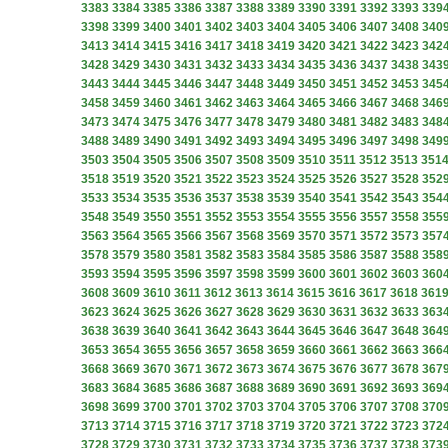
3383
3384
3385
3386
3387
3388
3389
3390
3391
3392
3393
339
3398
3399
3400
3401
3402
3403
3404
3405
3406
3407
3408
340
3413
3414
3415
3416
3417
3418
3419
3420
3421
3422
3423
342
3428
3429
3430
3431
3432
3433
3434
3435
3436
3437
3438
343
3443
3444
3445
3446
3447
3448
3449
3450
3451
3452
3453
345
3458
3459
3460
3461
3462
3463
3464
3465
3466
3467
3468
346
3473
3474
3475
3476
3477
3478
3479
3480
3481
3482
3483
348
3488
3489
3490
3491
3492
3493
3494
3495
3496
3497
3498
349
3503
3504
3505
3506
3507
3508
3509
3510
3511
3512
3513
351
3518
3519
3520
3521
3522
3523
3524
3525
3526
3527
3528
352
3533
3534
3535
3536
3537
3538
3539
3540
3541
3542
3543
354
3548
3549
3550
3551
3552
3553
3554
3555
3556
3557
3558
355
3563
3564
3565
3566
3567
3568
3569
3570
3571
3572
3573
357
3578
3579
3580
3581
3582
3583
3584
3585
3586
3587
3588
358
3593
3594
3595
3596
3597
3598
3599
3600
3601
3602
3603
360
3608
3609
3610
3611
3612
3613
3614
3615
3616
3617
3618
361
3623
3624
3625
3626
3627
3628
3629
3630
3631
3632
3633
363
3638
3639
3640
3641
3642
3643
3644
3645
3646
3647
3648
364
3653
3654
3655
3656
3657
3658
3659
3660
3661
3662
3663
366
3668
3669
3670
3671
3672
3673
3674
3675
3676
3677
3678
367
3683
3684
3685
3686
3687
3688
3689
3690
3691
3692
3693
369
3698
3699
3700
3701
3702
3703
3704
3705
3706
3707
3708
370
3713
3714
3715
3716
3717
3718
3719
3720
3721
3722
3723
372
3728
3729
3730
3731
3732
3733
3734
3735
3736
3737
3738
373