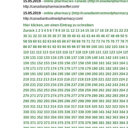
15.05.2019
-
online pharmacies canada
(http://canadianpharmaci
http://canadianpharmaciesoffer.com/
15.05.2019
-
online pharmacy
(http://canadiantrustmedpharmacy
http://canadiantrustmedpharmacy.com/
Hier klicken, um einen Eintrag zu schreiben
Zurück
1
2
3
4
5
6
7
8
9
10
11
12
13
14
15
16
17
18
19
20
21
22
23
30
31
32
33
34
35
36
37
38
39
40
41
42
43
44
45
46
47
48
49
50
5
58
59
60
61
62
63
64
65
66
67
68
69
70
71
72
73
74
75
76
77
78
7
86
87
88
89
90
91
92
93
94
95
96
97
98
99
100
101
102
103
104
1
110
111
112
113
114
115
116
117
118
119
120
121
122
123
124
12
130
131
132
133
134
135
136
137
138
139
140
141
142
143
144
1
150
151
152
153
154
155
156
157
158
159
160
161
162
163
164
1
170
171
172
173
174
175
176
177
178
179
180
181
182
183
184
1
190
191
192
193
194
195
196
197
198
199
200
201
202
203
204
2
210
211
212
213
214
215
216
217
218
219
220
221
222
223
224
2
230
231
232
233
234
235
236
237
238
239
240
241
242
243
244
2
250
251
252
253
254
255
256
257
258
259
260
261
262
263
264
2
270
271
272
273
274
275
276
277
278
279
280
281
282
283
284
2
290
291
292
293
294
295
296
297
298
299
300
301
302
303
304
3
310
311
312
313
314
315
316
317
318
319
320
321
322
323
324
3
330
331
332
333
334
335
336
337
338
339
340
341
342
343
344
3
350
351
352
353
354
355
356
357
358
359
360
361
362
363
364
3
370
371
372
373
374
375
376
377
378
379
380
381
382
383
384
3