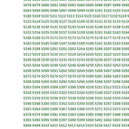
5078
5079
5080
5081
5082
5083
5084
5085
5086
5087
5088
508
5093
5094
5095
5096
5097
5098
5099
5100
5101
5102
5103
510
5108
5109
5110
5111
5112
5113
5114
5115
5116
5117
5118
5119
5123
5124
5125
5126
5127
5128
5129
5130
5131
5132
5133
513
5138
5139
5140
5141
5142
5143
5144
5145
5146
5147
5148
514
5153
5154
5155
5156
5157
5158
5159
5160
5161
5162
5163
516
5168
5169
5170
5171
5172
5173
5174
5175
5176
5177
5178
517
5183
5184
5185
5186
5187
5188
5189
5190
5191
5192
5193
519
5198
5199
5200
5201
5202
5203
5204
5205
5206
5207
5208
520
5213
5214
5215
5216
5217
5218
5219
5220
5221
5222
5223
522
5228
5229
5230
5231
5232
5233
5234
5235
5236
5237
5238
523
5243
5244
5245
5246
5247
5248
5249
5250
5251
5252
5253
525
5258
5259
5260
5261
5262
5263
5264
5265
5266
5267
5268
526
5273
5274
5275
5276
5277
5278
5279
5280
5281
5282
5283
528
5288
5289
5290
5291
5292
5293
5294
5295
5296
5297
5298
529
5303
5304
5305
5306
5307
5308
5309
5310
5311
5312
5313
531
5318
5319
5320
5321
5322
5323
5324
5325
5326
5327
5328
532
5333
5334
5335
5336
5337
5338
5339
5340
5341
5342
5343
534
5348
5349
5350
5351
5352
5353
5354
5355
5356
5357
5358
535
5363
5364
5365
5366
5367
5368
5369
5370
5371
5372
5373
537
5378
5379
5380
5381
5382
5383
5384
5385
5386
5387
5388
538
5393
5394
5395
5396
5397
5398
5399
5400
5401
5402
5403
540
5408
5409
5410
5411
5412
5413
5414
5415
5416
5417
5418
541