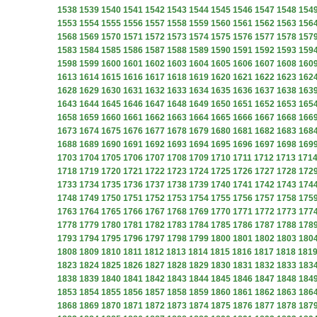
1538
1539
1540
1541
1542
1543
1544
1545
1546
1547
1548
154
1553
1554
1555
1556
1557
1558
1559
1560
1561
1562
1563
156
1568
1569
1570
1571
1572
1573
1574
1575
1576
1577
1578
157
1583
1584
1585
1586
1587
1588
1589
1590
1591
1592
1593
159
1598
1599
1600
1601
1602
1603
1604
1605
1606
1607
1608
160
1613
1614
1615
1616
1617
1618
1619
1620
1621
1622
1623
162
1628
1629
1630
1631
1632
1633
1634
1635
1636
1637
1638
163
1643
1644
1645
1646
1647
1648
1649
1650
1651
1652
1653
165
1658
1659
1660
1661
1662
1663
1664
1665
1666
1667
1668
166
1673
1674
1675
1676
1677
1678
1679
1680
1681
1682
1683
168
1688
1689
1690
1691
1692
1693
1694
1695
1696
1697
1698
169
1703
1704
1705
1706
1707
1708
1709
1710
1711
1712
1713
171
1718
1719
1720
1721
1722
1723
1724
1725
1726
1727
1728
172
1733
1734
1735
1736
1737
1738
1739
1740
1741
1742
1743
174
1748
1749
1750
1751
1752
1753
1754
1755
1756
1757
1758
175
1763
1764
1765
1766
1767
1768
1769
1770
1771
1772
1773
177
1778
1779
1780
1781
1782
1783
1784
1785
1786
1787
1788
178
1793
1794
1795
1796
1797
1798
1799
1800
1801
1802
1803
180
1808
1809
1810
1811
1812
1813
1814
1815
1816
1817
1818
181
1823
1824
1825
1826
1827
1828
1829
1830
1831
1832
1833
183
1838
1839
1840
1841
1842
1843
1844
1845
1846
1847
1848
184
1853
1854
1855
1856
1857
1858
1859
1860
1861
1862
1863
186
1868
1869
1870
1871
1872
1873
1874
1875
1876
1877
1878
187