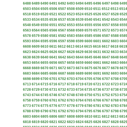
6488
6489
6490
6491
6492
6493
6494
6495
6496
6497
6498
649
6503
6504
6505
6506
6507
6508
6509
6510
6511
6512
6513
651
6518
6519
6520
6521
6522
6523
6524
6525
6526
6527
6528
652
6533
6534
6535
6536
6537
6538
6539
6540
6541
6542
6543
654
6548
6549
6550
6551
6552
6553
6554
6555
6556
6557
6558
655
6563
6564
6565
6566
6567
6568
6569
6570
6571
6572
6573
657
6578
6579
6580
6581
6582
6583
6584
6585
6586
6587
6588
658
6593
6594
6595
6596
6597
6598
6599
6600
6601
6602
6603
660
6608
6609
6610
6611
6612
6613
6614
6615
6616
6617
6618
661
6623
6624
6625
6626
6627
6628
6629
6630
6631
6632
6633
663
6638
6639
6640
6641
6642
6643
6644
6645
6646
6647
6648
664
6653
6654
6655
6656
6657
6658
6659
6660
6661
6662
6663
666
6668
6669
6670
6671
6672
6673
6674
6675
6676
6677
6678
667
6683
6684
6685
6686
6687
6688
6689
6690
6691
6692
6693
669
6698
6699
6700
6701
6702
6703
6704
6705
6706
6707
6708
670
6713
6714
6715
6716
6717
6718
6719
6720
6721
6722
6723
672
6728
6729
6730
6731
6732
6733
6734
6735
6736
6737
6738
673
6743
6744
6745
6746
6747
6748
6749
6750
6751
6752
6753
675
6758
6759
6760
6761
6762
6763
6764
6765
6766
6767
6768
676
6773
6774
6775
6776
6777
6778
6779
6780
6781
6782
6783
678
6788
6789
6790
6791
6792
6793
6794
6795
6796
6797
6798
679
6803
6804
6805
6806
6807
6808
6809
6810
6811
6812
6813
681
6818
6819
6820
6821
6822
6823
6824
6825
6826
6827
6828
682