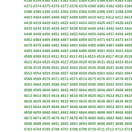
4358
4359
4360
4361
4362
4363
4364
4365
4366
4367
4368
436
4373
4374
4375
4376
4377
4378
4379
4380
4381
4382
4383
438
4388
4389
4390
4391
4392
4393
4394
4395
4396
4397
4398
439
4403
4404
4405
4406
4407
4408
4409
4410
4411
4412
4413
441
4418
4419
4420
4421
4422
4423
4424
4425
4426
4427
4428
442
4433
4434
4435
4436
4437
4438
4439
4440
4441
4442
4443
444
4448
4449
4450
4451
4452
4453
4454
4455
4456
4457
4458
445
4463
4464
4465
4466
4467
4468
4469
4470
4471
4472
4473
447
4478
4479
4480
4481
4482
4483
4484
4485
4486
4487
4488
448
4493
4494
4495
4496
4497
4498
4499
4500
4501
4502
4503
450
4508
4509
4510
4511
4512
4513
4514
4515
4516
4517
4518
451
4523
4524
4525
4526
4527
4528
4529
4530
4531
4532
4533
453
4538
4539
4540
4541
4542
4543
4544
4545
4546
4547
4548
454
4553
4554
4555
4556
4557
4558
4559
4560
4561
4562
4563
456
4568
4569
4570
4571
4572
4573
4574
4575
4576
4577
4578
457
4583
4584
4585
4586
4587
4588
4589
4590
4591
4592
4593
459
4598
4599
4600
4601
4602
4603
4604
4605
4606
4607
4608
460
4613
4614
4615
4616
4617
4618
4619
4620
4621
4622
4623
462
4628
4629
4630
4631
4632
4633
4634
4635
4636
4637
4638
463
4643
4644
4645
4646
4647
4648
4649
4650
4651
4652
4653
465
4658
4659
4660
4661
4662
4663
4664
4665
4666
4667
4668
466
4673
4674
4675
4676
4677
4678
4679
4680
4681
4682
4683
468
4688
4689
4690
4691
4692
4693
4694
4695
4696
4697
4698
469
4703
4704
4705
4706
4707
4708
4709
4710
4711
4712
4713
471