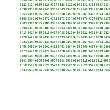
9308
9309
9310
9311
9312
9313
9314
9315
9316
9317
9318
931
9323
9324
9325
9326
9327
9328
9329
9330
9331
9332
9333
933
9338
9339
9340
9341
9342
9343
9344
9345
9346
9347
9348
934
9353
9354
9355
9356
9357
9358
9359
9360
9361
9362
9363
936
9368
9369
9370
9371
9372
9373
9374
9375
9376
9377
9378
937
9383
9384
9385
9386
9387
9388
9389
9390
9391
9392
9393
939
9398
9399
9400
9401
9402
9403
9404
9405
9406
9407
9408
940
9413
9414
9415
9416
9417
9418
9419
9420
9421
9422
9423
942
9428
9429
9430
9431
9432
9433
9434
9435
9436
9437
9438
943
9443
9444
9445
9446
9447
9448
9449
9450
9451
9452
9453
945
9458
9459
9460
9461
9462
9463
9464
9465
9466
9467
9468
946
9473
9474
9475
9476
9477
9478
9479
9480
9481
9482
9483
948
9488
9489
9490
9491
9492
9493
9494
9495
9496
9497
9498
949
9503
9504
9505
9506
9507
9508
9509
9510
9511
9512
9513
951
9518
9519
9520
9521
9522
9523
9524
9525
9526
9527
9528
952
9533
9534
9535
9536
9537
9538
9539
9540
9541
9542
9543
954