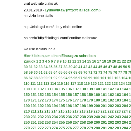
visit web site cialis uk
23.01.2018
-
LyuboviKaw
(http://cialisgsl.com/)
servizio iene cialis
http://cialisgsl.com/ - buy cialis online
<a href="http://cialisgsl.com/">online cialis</a>
we use it cialis india
Hier klicken, um einen Eintrag zu schreiben
Zurück
1
2
3
4
5
6
7
8
9
10
11
12
13
14
15
16
17
18
19
20
21
22
23
30
31
32
33
34
35
36
37
38
39
40
41
42
43
44
45
46
47
48
49
50
5
58
59
60
61
62
63
64
65
66
67
68
69
70
71
72
73
74
75
76
77
78
7
86
87
88
89
90
91
92
93
94
95
96
97
98
99
100
101
102
103
104
1
110
111
112
113
114
115
116
117
118
119
120
121
122
123
124
12
130
131
132
133
134
135
136
137
138
139
140
141
142
143
144
1
150
151
152
153
154
155
156
157
158
159
160
161
162
163
164
1
170
171
172
173
174
175
176
177
178
179
180
181
182
183
184
1
190
191
192
193
194
195
196
197
198
199
200
201
202
203
204
2
210
211
212
213
214
215
216
217
218
219
220
221
222
223
224
2
230
231
232
233
234
235
236
237
238
239
240
241
242
243
244
2
250
251
252
253
254
255
256
257
258
259
260
261
262
263
264
2
270
271
272
273
274
275
276
277
278
279
280
281
282
283
284
2