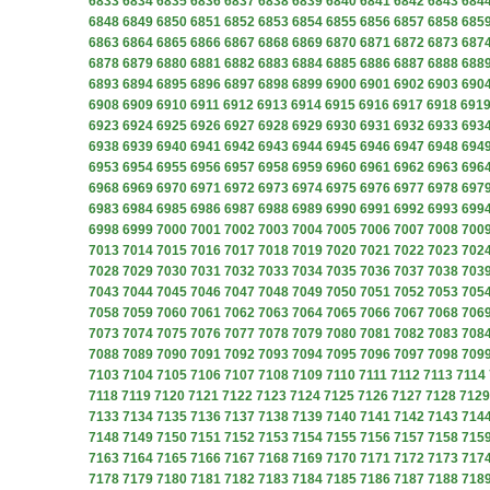
6833
6834
6835
6836
6837
6838
6839
6840
6841
6842
6843
684
6848
6849
6850
6851
6852
6853
6854
6855
6856
6857
6858
685
6863
6864
6865
6866
6867
6868
6869
6870
6871
6872
6873
687
6878
6879
6880
6881
6882
6883
6884
6885
6886
6887
6888
688
6893
6894
6895
6896
6897
6898
6899
6900
6901
6902
6903
690
6908
6909
6910
6911
6912
6913
6914
6915
6916
6917
6918
691
6923
6924
6925
6926
6927
6928
6929
6930
6931
6932
6933
693
6938
6939
6940
6941
6942
6943
6944
6945
6946
6947
6948
694
6953
6954
6955
6956
6957
6958
6959
6960
6961
6962
6963
696
6968
6969
6970
6971
6972
6973
6974
6975
6976
6977
6978
697
6983
6984
6985
6986
6987
6988
6989
6990
6991
6992
6993
699
6998
6999
7000
7001
7002
7003
7004
7005
7006
7007
7008
700
7013
7014
7015
7016
7017
7018
7019
7020
7021
7022
7023
702
7028
7029
7030
7031
7032
7033
7034
7035
7036
7037
7038
703
7043
7044
7045
7046
7047
7048
7049
7050
7051
7052
7053
705
7058
7059
7060
7061
7062
7063
7064
7065
7066
7067
7068
706
7073
7074
7075
7076
7077
7078
7079
7080
7081
7082
7083
708
7088
7089
7090
7091
7092
7093
7094
7095
7096
7097
7098
709
7103
7104
7105
7106
7107
7108
7109
7110
7111
7112
7113
7114
7118
7119
7120
7121
7122
7123
7124
7125
7126
7127
7128
7129
7133
7134
7135
7136
7137
7138
7139
7140
7141
7142
7143
714
7148
7149
7150
7151
7152
7153
7154
7155
7156
7157
7158
715
7163
7164
7165
7166
7167
7168
7169
7170
7171
7172
7173
717
7178
7179
7180
7181
7182
7183
7184
7185
7186
7187
7188
718