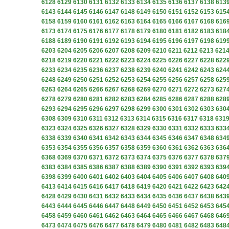
6128
6129
6130
6131
6132
6133
6134
6135
6136
6137
6138
613
6143
6144
6145
6146
6147
6148
6149
6150
6151
6152
6153
615
6158
6159
6160
6161
6162
6163
6164
6165
6166
6167
6168
616
6173
6174
6175
6176
6177
6178
6179
6180
6181
6182
6183
618
6188
6189
6190
6191
6192
6193
6194
6195
6196
6197
6198
619
6203
6204
6205
6206
6207
6208
6209
6210
6211
6212
6213
621
6218
6219
6220
6221
6222
6223
6224
6225
6226
6227
6228
622
6233
6234
6235
6236
6237
6238
6239
6240
6241
6242
6243
624
6248
6249
6250
6251
6252
6253
6254
6255
6256
6257
6258
625
6263
6264
6265
6266
6267
6268
6269
6270
6271
6272
6273
627
6278
6279
6280
6281
6282
6283
6284
6285
6286
6287
6288
628
6293
6294
6295
6296
6297
6298
6299
6300
6301
6302
6303
630
6308
6309
6310
6311
6312
6313
6314
6315
6316
6317
6318
631
6323
6324
6325
6326
6327
6328
6329
6330
6331
6332
6333
633
6338
6339
6340
6341
6342
6343
6344
6345
6346
6347
6348
634
6353
6354
6355
6356
6357
6358
6359
6360
6361
6362
6363
636
6368
6369
6370
6371
6372
6373
6374
6375
6376
6377
6378
637
6383
6384
6385
6386
6387
6388
6389
6390
6391
6392
6393
639
6398
6399
6400
6401
6402
6403
6404
6405
6406
6407
6408
640
6413
6414
6415
6416
6417
6418
6419
6420
6421
6422
6423
642
6428
6429
6430
6431
6432
6433
6434
6435
6436
6437
6438
643
6443
6444
6445
6446
6447
6448
6449
6450
6451
6452
6453
645
6458
6459
6460
6461
6462
6463
6464
6465
6466
6467
6468
646
6473
6474
6475
6476
6477
6478
6479
6480
6481
6482
6483
648