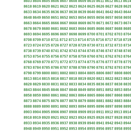
8603
8604
8605
8606
8607
8608
8609
8610
8611
8612
8613
861
8618
8619
8620
8621
8622
8623
8624
8625
8626
8627
8628
862
8633
8634
8635
8636
8637
8638
8639
8640
8641
8642
8643
864
8648
8649
8650
8651
8652
8653
8654
8655
8656
8657
8658
865
8663
8664
8665
8666
8667
8668
8669
8670
8671
8672
8673
867
8678
8679
8680
8681
8682
8683
8684
8685
8686
8687
8688
868
8693
8694
8695
8696
8697
8698
8699
8700
8701
8702
8703
870
8708
8709
8710
8711
8712
8713
8714
8715
8716
8717
8718
871
8723
8724
8725
8726
8727
8728
8729
8730
8731
8732
8733
873
8738
8739
8740
8741
8742
8743
8744
8745
8746
8747
8748
874
8753
8754
8755
8756
8757
8758
8759
8760
8761
8762
8763
876
8768
8769
8770
8771
8772
8773
8774
8775
8776
8777
8778
877
8783
8784
8785
8786
8787
8788
8789
8790
8791
8792
8793
879
8798
8799
8800
8801
8802
8803
8804
8805
8806
8807
8808
880
8813
8814
8815
8816
8817
8818
8819
8820
8821
8822
8823
882
8828
8829
8830
8831
8832
8833
8834
8835
8836
8837
8838
883
8843
8844
8845
8846
8847
8848
8849
8850
8851
8852
8853
885
8858
8859
8860
8861
8862
8863
8864
8865
8866
8867
8868
886
8873
8874
8875
8876
8877
8878
8879
8880
8881
8882
8883
888
8888
8889
8890
8891
8892
8893
8894
8895
8896
8897
8898
889
8903
8904
8905
8906
8907
8908
8909
8910
8911
8912
8913
891
8918
8919
8920
8921
8922
8923
8924
8925
8926
8927
8928
892
8933
8934
8935
8936
8937
8938
8939
8940
8941
8942
8943
894
8948
8949
8950
8951
8952
8953
8954
8955
8956
8957
8958
895