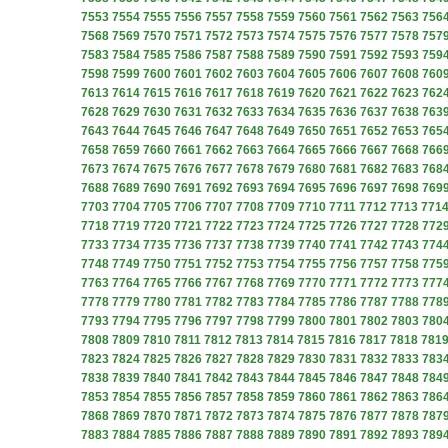
7553
7554
7555
7556
7557
7558
7559
7560
7561
7562
7563
756
7568
7569
7570
7571
7572
7573
7574
7575
7576
7577
7578
757
7583
7584
7585
7586
7587
7588
7589
7590
7591
7592
7593
759
7598
7599
7600
7601
7602
7603
7604
7605
7606
7607
7608
760
7613
7614
7615
7616
7617
7618
7619
7620
7621
7622
7623
762
7628
7629
7630
7631
7632
7633
7634
7635
7636
7637
7638
763
7643
7644
7645
7646
7647
7648
7649
7650
7651
7652
7653
765
7658
7659
7660
7661
7662
7663
7664
7665
7666
7667
7668
766
7673
7674
7675
7676
7677
7678
7679
7680
7681
7682
7683
768
7688
7689
7690
7691
7692
7693
7694
7695
7696
7697
7698
769
7703
7704
7705
7706
7707
7708
7709
7710
7711
7712
7713
771
7718
7719
7720
7721
7722
7723
7724
7725
7726
7727
7728
772
7733
7734
7735
7736
7737
7738
7739
7740
7741
7742
7743
774
7748
7749
7750
7751
7752
7753
7754
7755
7756
7757
7758
775
7763
7764
7765
7766
7767
7768
7769
7770
7771
7772
7773
777
7778
7779
7780
7781
7782
7783
7784
7785
7786
7787
7788
778
7793
7794
7795
7796
7797
7798
7799
7800
7801
7802
7803
780
7808
7809
7810
7811
7812
7813
7814
7815
7816
7817
7818
781
7823
7824
7825
7826
7827
7828
7829
7830
7831
7832
7833
783
7838
7839
7840
7841
7842
7843
7844
7845
7846
7847
7848
784
7853
7854
7855
7856
7857
7858
7859
7860
7861
7862
7863
786
7868
7869
7870
7871
7872
7873
7874
7875
7876
7877
7878
787
7883
7884
7885
7886
7887
7888
7889
7890
7891
7892
7893
789