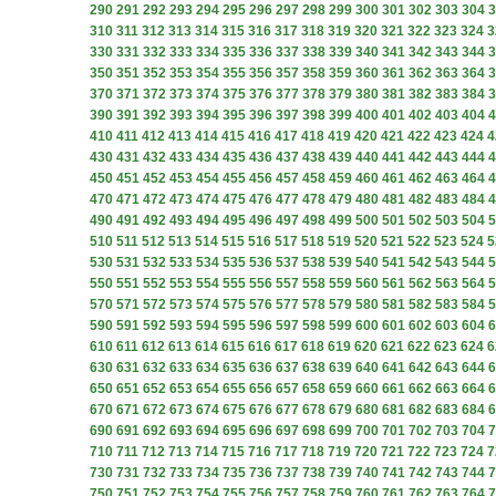
290
291
292
293
294
295
296
297
298
299
300
301
302
303
304
3
310
311
312
313
314
315
316
317
318
319
320
321
322
323
324
3
330
331
332
333
334
335
336
337
338
339
340
341
342
343
344
3
350
351
352
353
354
355
356
357
358
359
360
361
362
363
364
3
370
371
372
373
374
375
376
377
378
379
380
381
382
383
384
3
390
391
392
393
394
395
396
397
398
399
400
401
402
403
404
4
410
411
412
413
414
415
416
417
418
419
420
421
422
423
424
4
430
431
432
433
434
435
436
437
438
439
440
441
442
443
444
4
450
451
452
453
454
455
456
457
458
459
460
461
462
463
464
4
470
471
472
473
474
475
476
477
478
479
480
481
482
483
484
4
490
491
492
493
494
495
496
497
498
499
500
501
502
503
504
5
510
511
512
513
514
515
516
517
518
519
520
521
522
523
524
5
530
531
532
533
534
535
536
537
538
539
540
541
542
543
544
5
550
551
552
553
554
555
556
557
558
559
560
561
562
563
564
5
570
571
572
573
574
575
576
577
578
579
580
581
582
583
584
5
590
591
592
593
594
595
596
597
598
599
600
601
602
603
604
6
610
611
612
613
614
615
616
617
618
619
620
621
622
623
624
6
630
631
632
633
634
635
636
637
638
639
640
641
642
643
644
6
650
651
652
653
654
655
656
657
658
659
660
661
662
663
664
6
670
671
672
673
674
675
676
677
678
679
680
681
682
683
684
6
690
691
692
693
694
695
696
697
698
699
700
701
702
703
704
7
710
711
712
713
714
715
716
717
718
719
720
721
722
723
724
7
730
731
732
733
734
735
736
737
738
739
740
741
742
743
744
7
750
751
752
753
754
755
756
757
758
759
760
761
762
763
764
7