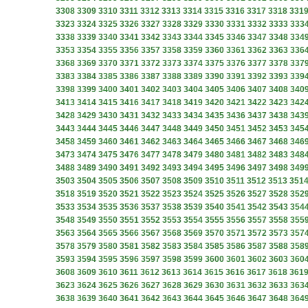
3308
3309
3310
3311
3312
3313
3314
3315
3316
3317
3318
331
3323
3324
3325
3326
3327
3328
3329
3330
3331
3332
3333
333
3338
3339
3340
3341
3342
3343
3344
3345
3346
3347
3348
334
3353
3354
3355
3356
3357
3358
3359
3360
3361
3362
3363
336
3368
3369
3370
3371
3372
3373
3374
3375
3376
3377
3378
337
3383
3384
3385
3386
3387
3388
3389
3390
3391
3392
3393
339
3398
3399
3400
3401
3402
3403
3404
3405
3406
3407
3408
340
3413
3414
3415
3416
3417
3418
3419
3420
3421
3422
3423
342
3428
3429
3430
3431
3432
3433
3434
3435
3436
3437
3438
343
3443
3444
3445
3446
3447
3448
3449
3450
3451
3452
3453
345
3458
3459
3460
3461
3462
3463
3464
3465
3466
3467
3468
346
3473
3474
3475
3476
3477
3478
3479
3480
3481
3482
3483
348
3488
3489
3490
3491
3492
3493
3494
3495
3496
3497
3498
349
3503
3504
3505
3506
3507
3508
3509
3510
3511
3512
3513
351
3518
3519
3520
3521
3522
3523
3524
3525
3526
3527
3528
352
3533
3534
3535
3536
3537
3538
3539
3540
3541
3542
3543
354
3548
3549
3550
3551
3552
3553
3554
3555
3556
3557
3558
355
3563
3564
3565
3566
3567
3568
3569
3570
3571
3572
3573
357
3578
3579
3580
3581
3582
3583
3584
3585
3586
3587
3588
358
3593
3594
3595
3596
3597
3598
3599
3600
3601
3602
3603
360
3608
3609
3610
3611
3612
3613
3614
3615
3616
3617
3618
361
3623
3624
3625
3626
3627
3628
3629
3630
3631
3632
3633
363
3638
3639
3640
3641
3642
3643
3644
3645
3646
3647
3648
364