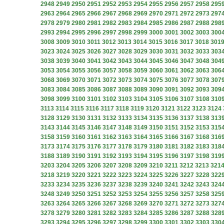
2948
2949
2950
2951
2952
2953
2954
2955
2956
2957
2958
295
2963
2964
2965
2966
2967
2968
2969
2970
2971
2972
2973
297
2978
2979
2980
2981
2982
2983
2984
2985
2986
2987
2988
298
2993
2994
2995
2996
2997
2998
2999
3000
3001
3002
3003
300
3008
3009
3010
3011
3012
3013
3014
3015
3016
3017
3018
301
3023
3024
3025
3026
3027
3028
3029
3030
3031
3032
3033
303
3038
3039
3040
3041
3042
3043
3044
3045
3046
3047
3048
304
3053
3054
3055
3056
3057
3058
3059
3060
3061
3062
3063
306
3068
3069
3070
3071
3072
3073
3074
3075
3076
3077
3078
307
3083
3084
3085
3086
3087
3088
3089
3090
3091
3092
3093
309
3098
3099
3100
3101
3102
3103
3104
3105
3106
3107
3108
310
3113
3114
3115
3116
3117
3118
3119
3120
3121
3122
3123
3124
3128
3129
3130
3131
3132
3133
3134
3135
3136
3137
3138
313
3143
3144
3145
3146
3147
3148
3149
3150
3151
3152
3153
315
3158
3159
3160
3161
3162
3163
3164
3165
3166
3167
3168
316
3173
3174
3175
3176
3177
3178
3179
3180
3181
3182
3183
318
3188
3189
3190
3191
3192
3193
3194
3195
3196
3197
3198
319
3203
3204
3205
3206
3207
3208
3209
3210
3211
3212
3213
321
3218
3219
3220
3221
3222
3223
3224
3225
3226
3227
3228
322
3233
3234
3235
3236
3237
3238
3239
3240
3241
3242
3243
324
3248
3249
3250
3251
3252
3253
3254
3255
3256
3257
3258
325
3263
3264
3265
3266
3267
3268
3269
3270
3271
3272
3273
327
3278
3279
3280
3281
3282
3283
3284
3285
3286
3287
3288
328
3293
3294
3295
3296
3297
3298
3299
3300
3301
3302
3303
330