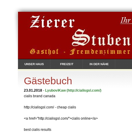
UNSER HAUS
FREIZEIT
IN DER NÄHE
Gästebuch
23.01.2018
-
LyuboviKaw
(http://cialisgsl.com/)
cialis brand canada
http://cialisgsl.com/ - cheap cialis
<a href="http://cialisgsl.com/">cialis online</a>
best cialis results