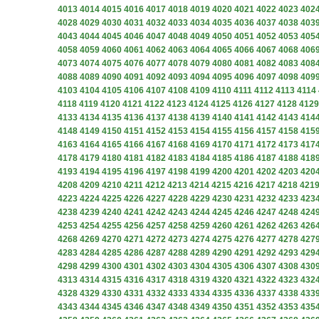
4013
4014
4015
4016
4017
4018
4019
4020
4021
4022
4023
402
4028
4029
4030
4031
4032
4033
4034
4035
4036
4037
4038
403
4043
4044
4045
4046
4047
4048
4049
4050
4051
4052
4053
405
4058
4059
4060
4061
4062
4063
4064
4065
4066
4067
4068
406
4073
4074
4075
4076
4077
4078
4079
4080
4081
4082
4083
408
4088
4089
4090
4091
4092
4093
4094
4095
4096
4097
4098
409
4103
4104
4105
4106
4107
4108
4109
4110
4111
4112
4113
4114
4118
4119
4120
4121
4122
4123
4124
4125
4126
4127
4128
4129
4133
4134
4135
4136
4137
4138
4139
4140
4141
4142
4143
414
4148
4149
4150
4151
4152
4153
4154
4155
4156
4157
4158
415
4163
4164
4165
4166
4167
4168
4169
4170
4171
4172
4173
417
4178
4179
4180
4181
4182
4183
4184
4185
4186
4187
4188
418
4193
4194
4195
4196
4197
4198
4199
4200
4201
4202
4203
420
4208
4209
4210
4211
4212
4213
4214
4215
4216
4217
4218
421
4223
4224
4225
4226
4227
4228
4229
4230
4231
4232
4233
423
4238
4239
4240
4241
4242
4243
4244
4245
4246
4247
4248
424
4253
4254
4255
4256
4257
4258
4259
4260
4261
4262
4263
426
4268
4269
4270
4271
4272
4273
4274
4275
4276
4277
4278
427
4283
4284
4285
4286
4287
4288
4289
4290
4291
4292
4293
429
4298
4299
4300
4301
4302
4303
4304
4305
4306
4307
4308
430
4313
4314
4315
4316
4317
4318
4319
4320
4321
4322
4323
432
4328
4329
4330
4331
4332
4333
4334
4335
4336
4337
4338
433
4343
4344
4345
4346
4347
4348
4349
4350
4351
4352
4353
435