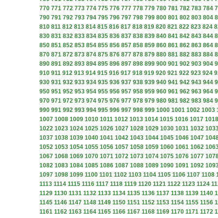
770
771
772
773
774
775
776
777
778
779
780
781
782
783
784
7
790
791
792
793
794
795
796
797
798
799
800
801
802
803
804
8
810
811
812
813
814
815
816
817
818
819
820
821
822
823
824
8
830
831
832
833
834
835
836
837
838
839
840
841
842
843
844
8
850
851
852
853
854
855
856
857
858
859
860
861
862
863
864
8
870
871
872
873
874
875
876
877
878
879
880
881
882
883
884
8
890
891
892
893
894
895
896
897
898
899
900
901
902
903
904
9
910
911
912
913
914
915
916
917
918
919
920
921
922
923
924
9
930
931
932
933
934
935
936
937
938
939
940
941
942
943
944
9
950
951
952
953
954
955
956
957
958
959
960
961
962
963
964
9
970
971
972
973
974
975
976
977
978
979
980
981
982
983
984
9
990
991
992
993
994
995
996
997
998
999
1000
1001
1002
1003
1007
1008
1009
1010
1011
1012
1013
1014
1015
1016
1017
101
1022
1023
1024
1025
1026
1027
1028
1029
1030
1031
1032
103
1037
1038
1039
1040
1041
1042
1043
1044
1045
1046
1047
104
1052
1053
1054
1055
1056
1057
1058
1059
1060
1061
1062
106
1067
1068
1069
1070
1071
1072
1073
1074
1075
1076
1077
107
1082
1083
1084
1085
1086
1087
1088
1089
1090
1091
1092
109
1097
1098
1099
1100
1101
1102
1103
1104
1105
1106
1107
1108
1113
1114
1115
1116
1117
1118
1119
1120
1121
1122
1123
1124
11
1129
1130
1131
1132
1133
1134
1135
1136
1137
1138
1139
1140
1
1145
1146
1147
1148
1149
1150
1151
1152
1153
1154
1155
1156
1
1161
1162
1163
1164
1165
1166
1167
1168
1169
1170
1171
1172
1