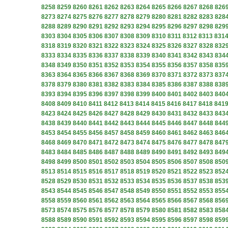
8258
8259
8260
8261
8262
8263
8264
8265
8266
8267
8268
826
8273
8274
8275
8276
8277
8278
8279
8280
8281
8282
8283
828
8288
8289
8290
8291
8292
8293
8294
8295
8296
8297
8298
829
8303
8304
8305
8306
8307
8308
8309
8310
8311
8312
8313
831
8318
8319
8320
8321
8322
8323
8324
8325
8326
8327
8328
832
8333
8334
8335
8336
8337
8338
8339
8340
8341
8342
8343
834
8348
8349
8350
8351
8352
8353
8354
8355
8356
8357
8358
835
8363
8364
8365
8366
8367
8368
8369
8370
8371
8372
8373
837
8378
8379
8380
8381
8382
8383
8384
8385
8386
8387
8388
838
8393
8394
8395
8396
8397
8398
8399
8400
8401
8402
8403
840
8408
8409
8410
8411
8412
8413
8414
8415
8416
8417
8418
841
8423
8424
8425
8426
8427
8428
8429
8430
8431
8432
8433
843
8438
8439
8440
8441
8442
8443
8444
8445
8446
8447
8448
844
8453
8454
8455
8456
8457
8458
8459
8460
8461
8462
8463
846
8468
8469
8470
8471
8472
8473
8474
8475
8476
8477
8478
847
8483
8484
8485
8486
8487
8488
8489
8490
8491
8492
8493
849
8498
8499
8500
8501
8502
8503
8504
8505
8506
8507
8508
850
8513
8514
8515
8516
8517
8518
8519
8520
8521
8522
8523
852
8528
8529
8530
8531
8532
8533
8534
8535
8536
8537
8538
853
8543
8544
8545
8546
8547
8548
8549
8550
8551
8552
8553
855
8558
8559
8560
8561
8562
8563
8564
8565
8566
8567
8568
856
8573
8574
8575
8576
8577
8578
8579
8580
8581
8582
8583
858
8588
8589
8590
8591
8592
8593
8594
8595
8596
8597
8598
859