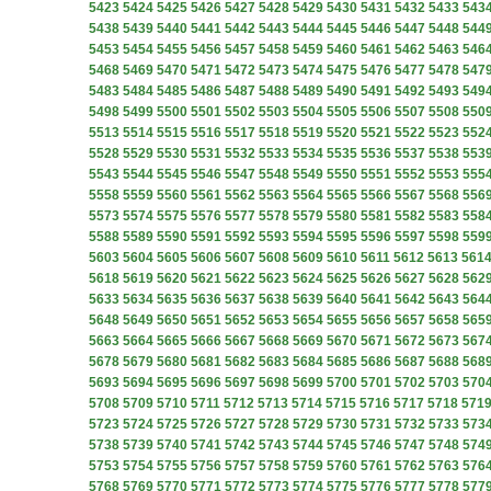
5423
5424
5425
5426
5427
5428
5429
5430
5431
5432
5433
543
5438
5439
5440
5441
5442
5443
5444
5445
5446
5447
5448
544
5453
5454
5455
5456
5457
5458
5459
5460
5461
5462
5463
546
5468
5469
5470
5471
5472
5473
5474
5475
5476
5477
5478
547
5483
5484
5485
5486
5487
5488
5489
5490
5491
5492
5493
549
5498
5499
5500
5501
5502
5503
5504
5505
5506
5507
5508
550
5513
5514
5515
5516
5517
5518
5519
5520
5521
5522
5523
552
5528
5529
5530
5531
5532
5533
5534
5535
5536
5537
5538
553
5543
5544
5545
5546
5547
5548
5549
5550
5551
5552
5553
555
5558
5559
5560
5561
5562
5563
5564
5565
5566
5567
5568
556
5573
5574
5575
5576
5577
5578
5579
5580
5581
5582
5583
558
5588
5589
5590
5591
5592
5593
5594
5595
5596
5597
5598
559
5603
5604
5605
5606
5607
5608
5609
5610
5611
5612
5613
561
5618
5619
5620
5621
5622
5623
5624
5625
5626
5627
5628
562
5633
5634
5635
5636
5637
5638
5639
5640
5641
5642
5643
564
5648
5649
5650
5651
5652
5653
5654
5655
5656
5657
5658
565
5663
5664
5665
5666
5667
5668
5669
5670
5671
5672
5673
567
5678
5679
5680
5681
5682
5683
5684
5685
5686
5687
5688
568
5693
5694
5695
5696
5697
5698
5699
5700
5701
5702
5703
570
5708
5709
5710
5711
5712
5713
5714
5715
5716
5717
5718
571
5723
5724
5725
5726
5727
5728
5729
5730
5731
5732
5733
573
5738
5739
5740
5741
5742
5743
5744
5745
5746
5747
5748
574
5753
5754
5755
5756
5757
5758
5759
5760
5761
5762
5763
576
5768
5769
5770
5771
5772
5773
5774
5775
5776
5777
5778
577