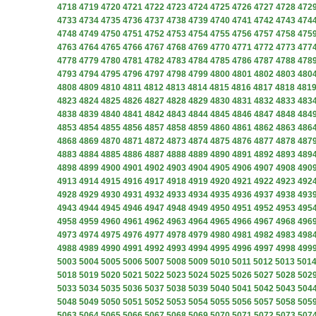
4718
4719
4720
4721
4722
4723
4724
4725
4726
4727
4728
472
4733
4734
4735
4736
4737
4738
4739
4740
4741
4742
4743
474
4748
4749
4750
4751
4752
4753
4754
4755
4756
4757
4758
475
4763
4764
4765
4766
4767
4768
4769
4770
4771
4772
4773
477
4778
4779
4780
4781
4782
4783
4784
4785
4786
4787
4788
478
4793
4794
4795
4796
4797
4798
4799
4800
4801
4802
4803
480
4808
4809
4810
4811
4812
4813
4814
4815
4816
4817
4818
481
4823
4824
4825
4826
4827
4828
4829
4830
4831
4832
4833
483
4838
4839
4840
4841
4842
4843
4844
4845
4846
4847
4848
484
4853
4854
4855
4856
4857
4858
4859
4860
4861
4862
4863
486
4868
4869
4870
4871
4872
4873
4874
4875
4876
4877
4878
487
4883
4884
4885
4886
4887
4888
4889
4890
4891
4892
4893
489
4898
4899
4900
4901
4902
4903
4904
4905
4906
4907
4908
490
4913
4914
4915
4916
4917
4918
4919
4920
4921
4922
4923
492
4928
4929
4930
4931
4932
4933
4934
4935
4936
4937
4938
493
4943
4944
4945
4946
4947
4948
4949
4950
4951
4952
4953
495
4958
4959
4960
4961
4962
4963
4964
4965
4966
4967
4968
496
4973
4974
4975
4976
4977
4978
4979
4980
4981
4982
4983
498
4988
4989
4990
4991
4992
4993
4994
4995
4996
4997
4998
499
5003
5004
5005
5006
5007
5008
5009
5010
5011
5012
5013
501
5018
5019
5020
5021
5022
5023
5024
5025
5026
5027
5028
502
5033
5034
5035
5036
5037
5038
5039
5040
5041
5042
5043
504
5048
5049
5050
5051
5052
5053
5054
5055
5056
5057
5058
505
5063
5064
5065
5066
5067
5068
5069
5070
5071
5072
5073
507