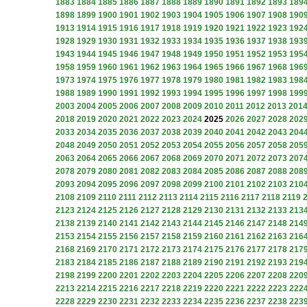
1883
1884
1885
1886
1887
1888
1889
1890
1891
1892
1893
189
1898
1899
1900
1901
1902
1903
1904
1905
1906
1907
1908
190
1913
1914
1915
1916
1917
1918
1919
1920
1921
1922
1923
192
1928
1929
1930
1931
1932
1933
1934
1935
1936
1937
1938
193
1943
1944
1945
1946
1947
1948
1949
1950
1951
1952
1953
195
1958
1959
1960
1961
1962
1963
1964
1965
1966
1967
1968
196
1973
1974
1975
1976
1977
1978
1979
1980
1981
1982
1983
198
1988
1989
1990
1991
1992
1993
1994
1995
1996
1997
1998
199
2003
2004
2005
2006
2007
2008
2009
2010
2011
2012
2013
201
2018
2019
2020
2021
2022
2023
2024
2025
2026
2027
2028
202
2033
2034
2035
2036
2037
2038
2039
2040
2041
2042
2043
204
2048
2049
2050
2051
2052
2053
2054
2055
2056
2057
2058
205
2063
2064
2065
2066
2067
2068
2069
2070
2071
2072
2073
207
2078
2079
2080
2081
2082
2083
2084
2085
2086
2087
2088
208
2093
2094
2095
2096
2097
2098
2099
2100
2101
2102
2103
210
2108
2109
2110
2111
2112
2113
2114
2115
2116
2117
2118
2119
2123
2124
2125
2126
2127
2128
2129
2130
2131
2132
2133
213
2138
2139
2140
2141
2142
2143
2144
2145
2146
2147
2148
214
2153
2154
2155
2156
2157
2158
2159
2160
2161
2162
2163
216
2168
2169
2170
2171
2172
2173
2174
2175
2176
2177
2178
217
2183
2184
2185
2186
2187
2188
2189
2190
2191
2192
2193
219
2198
2199
2200
2201
2202
2203
2204
2205
2206
2207
2208
220
2213
2214
2215
2216
2217
2218
2219
2220
2221
2222
2223
222
2228
2229
2230
2231
2232
2233
2234
2235
2236
2237
2238
223