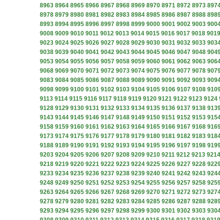
8963
8964
8965
8966
8967
8968
8969
8970
8971
8972
8973
897
8978
8979
8980
8981
8982
8983
8984
8985
8986
8987
8988
898
8993
8994
8995
8996
8997
8998
8999
9000
9001
9002
9003
900
9008
9009
9010
9011
9012
9013
9014
9015
9016
9017
9018
901
9023
9024
9025
9026
9027
9028
9029
9030
9031
9032
9033
903
9038
9039
9040
9041
9042
9043
9044
9045
9046
9047
9048
904
9053
9054
9055
9056
9057
9058
9059
9060
9061
9062
9063
906
9068
9069
9070
9071
9072
9073
9074
9075
9076
9077
9078
907
9083
9084
9085
9086
9087
9088
9089
9090
9091
9092
9093
909
9098
9099
9100
9101
9102
9103
9104
9105
9106
9107
9108
910
9113
9114
9115
9116
9117
9118
9119
9120
9121
9122
9123
9124
9128
9129
9130
9131
9132
9133
9134
9135
9136
9137
9138
913
9143
9144
9145
9146
9147
9148
9149
9150
9151
9152
9153
915
9158
9159
9160
9161
9162
9163
9164
9165
9166
9167
9168
916
9173
9174
9175
9176
9177
9178
9179
9180
9181
9182
9183
918
9188
9189
9190
9191
9192
9193
9194
9195
9196
9197
9198
919
9203
9204
9205
9206
9207
9208
9209
9210
9211
9212
9213
921
9218
9219
9220
9221
9222
9223
9224
9225
9226
9227
9228
922
9233
9234
9235
9236
9237
9238
9239
9240
9241
9242
9243
924
9248
9249
9250
9251
9252
9253
9254
9255
9256
9257
9258
925
9263
9264
9265
9266
9267
9268
9269
9270
9271
9272
9273
927
9278
9279
9280
9281
9282
9283
9284
9285
9286
9287
9288
928
9293
9294
9295
9296
9297
9298
9299
9300
9301
9302
9303
930