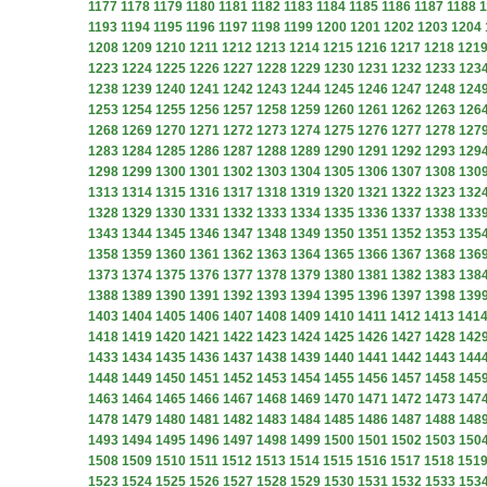
1177
1178
1179
1180
1181
1182
1183
1184
1185
1186
1187
1188
1
1193
1194
1195
1196
1197
1198
1199
1200
1201
1202
1203
1204
1208
1209
1210
1211
1212
1213
1214
1215
1216
1217
1218
121
1223
1224
1225
1226
1227
1228
1229
1230
1231
1232
1233
123
1238
1239
1240
1241
1242
1243
1244
1245
1246
1247
1248
124
1253
1254
1255
1256
1257
1258
1259
1260
1261
1262
1263
126
1268
1269
1270
1271
1272
1273
1274
1275
1276
1277
1278
127
1283
1284
1285
1286
1287
1288
1289
1290
1291
1292
1293
129
1298
1299
1300
1301
1302
1303
1304
1305
1306
1307
1308
130
1313
1314
1315
1316
1317
1318
1319
1320
1321
1322
1323
132
1328
1329
1330
1331
1332
1333
1334
1335
1336
1337
1338
133
1343
1344
1345
1346
1347
1348
1349
1350
1351
1352
1353
135
1358
1359
1360
1361
1362
1363
1364
1365
1366
1367
1368
136
1373
1374
1375
1376
1377
1378
1379
1380
1381
1382
1383
138
1388
1389
1390
1391
1392
1393
1394
1395
1396
1397
1398
139
1403
1404
1405
1406
1407
1408
1409
1410
1411
1412
1413
141
1418
1419
1420
1421
1422
1423
1424
1425
1426
1427
1428
142
1433
1434
1435
1436
1437
1438
1439
1440
1441
1442
1443
144
1448
1449
1450
1451
1452
1453
1454
1455
1456
1457
1458
145
1463
1464
1465
1466
1467
1468
1469
1470
1471
1472
1473
147
1478
1479
1480
1481
1482
1483
1484
1485
1486
1487
1488
148
1493
1494
1495
1496
1497
1498
1499
1500
1501
1502
1503
150
1508
1509
1510
1511
1512
1513
1514
1515
1516
1517
1518
151
1523
1524
1525
1526
1527
1528
1529
1530
1531
1532
1533
153