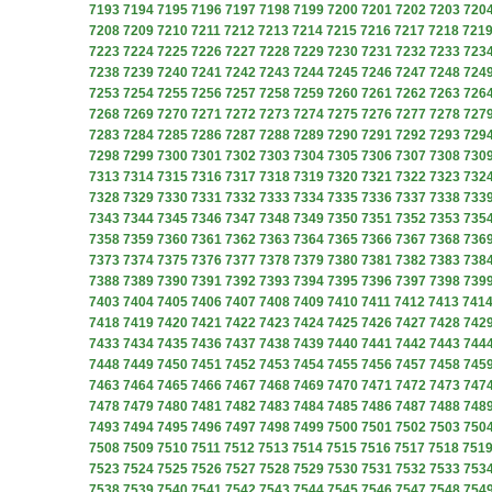
7193
7194
7195
7196
7197
7198
7199
7200
7201
7202
7203
720
7208
7209
7210
7211
7212
7213
7214
7215
7216
7217
7218
721
7223
7224
7225
7226
7227
7228
7229
7230
7231
7232
7233
723
7238
7239
7240
7241
7242
7243
7244
7245
7246
7247
7248
724
7253
7254
7255
7256
7257
7258
7259
7260
7261
7262
7263
726
7268
7269
7270
7271
7272
7273
7274
7275
7276
7277
7278
727
7283
7284
7285
7286
7287
7288
7289
7290
7291
7292
7293
729
7298
7299
7300
7301
7302
7303
7304
7305
7306
7307
7308
730
7313
7314
7315
7316
7317
7318
7319
7320
7321
7322
7323
732
7328
7329
7330
7331
7332
7333
7334
7335
7336
7337
7338
733
7343
7344
7345
7346
7347
7348
7349
7350
7351
7352
7353
735
7358
7359
7360
7361
7362
7363
7364
7365
7366
7367
7368
736
7373
7374
7375
7376
7377
7378
7379
7380
7381
7382
7383
738
7388
7389
7390
7391
7392
7393
7394
7395
7396
7397
7398
739
7403
7404
7405
7406
7407
7408
7409
7410
7411
7412
7413
741
7418
7419
7420
7421
7422
7423
7424
7425
7426
7427
7428
742
7433
7434
7435
7436
7437
7438
7439
7440
7441
7442
7443
744
7448
7449
7450
7451
7452
7453
7454
7455
7456
7457
7458
745
7463
7464
7465
7466
7467
7468
7469
7470
7471
7472
7473
747
7478
7479
7480
7481
7482
7483
7484
7485
7486
7487
7488
748
7493
7494
7495
7496
7497
7498
7499
7500
7501
7502
7503
750
7508
7509
7510
7511
7512
7513
7514
7515
7516
7517
7518
751
7523
7524
7525
7526
7527
7528
7529
7530
7531
7532
7533
753
7538
7539
7540
7541
7542
7543
7544
7545
7546
7547
7548
754