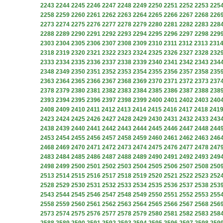
2243
2244
2245
2246
2247
2248
2249
2250
2251
2252
2253
225
2258
2259
2260
2261
2262
2263
2264
2265
2266
2267
2268
226
2273
2274
2275
2276
2277
2278
2279
2280
2281
2282
2283
228
2288
2289
2290
2291
2292
2293
2294
2295
2296
2297
2298
229
2303
2304
2305
2306
2307
2308
2309
2310
2311
2312
2313
231
2318
2319
2320
2321
2322
2323
2324
2325
2326
2327
2328
232
2333
2334
2335
2336
2337
2338
2339
2340
2341
2342
2343
234
2348
2349
2350
2351
2352
2353
2354
2355
2356
2357
2358
235
2363
2364
2365
2366
2367
2368
2369
2370
2371
2372
2373
237
2378
2379
2380
2381
2382
2383
2384
2385
2386
2387
2388
238
2393
2394
2395
2396
2397
2398
2399
2400
2401
2402
2403
240
2408
2409
2410
2411
2412
2413
2414
2415
2416
2417
2418
241
2423
2424
2425
2426
2427
2428
2429
2430
2431
2432
2433
243
2438
2439
2440
2441
2442
2443
2444
2445
2446
2447
2448
244
2453
2454
2455
2456
2457
2458
2459
2460
2461
2462
2463
246
2468
2469
2470
2471
2472
2473
2474
2475
2476
2477
2478
247
2483
2484
2485
2486
2487
2488
2489
2490
2491
2492
2493
249
2498
2499
2500
2501
2502
2503
2504
2505
2506
2507
2508
250
2513
2514
2515
2516
2517
2518
2519
2520
2521
2522
2523
252
2528
2529
2530
2531
2532
2533
2534
2535
2536
2537
2538
253
2543
2544
2545
2546
2547
2548
2549
2550
2551
2552
2553
255
2558
2559
2560
2561
2562
2563
2564
2565
2566
2567
2568
256
2573
2574
2575
2576
2577
2578
2579
2580
2581
2582
2583
258