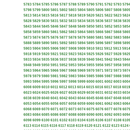
5783
5784
5785
5786
5787
5788
5789
5790
5791
5792
5793
579
5798
5799
5800
5801
5802
5803
5804
5805
5806
5807
5808
580
5813
5814
5815
5816
5817
5818
5819
5820
5821
5822
5823
582
5828
5829
5830
5831
5832
5833
5834
5835
5836
5837
5838
583
5843
5844
5845
5846
5847
5848
5849
5850
5851
5852
5853
585
5858
5859
5860
5861
5862
5863
5864
5865
5866
5867
5868
586
5873
5874
5875
5876
5877
5878
5879
5880
5881
5882
5883
588
5888
5889
5890
5891
5892
5893
5894
5895
5896
5897
5898
589
5903
5904
5905
5906
5907
5908
5909
5910
5911
5912
5913
591
5918
5919
5920
5921
5922
5923
5924
5925
5926
5927
5928
592
5933
5934
5935
5936
5937
5938
5939
5940
5941
5942
5943
594
5948
5949
5950
5951
5952
5953
5954
5955
5956
5957
5958
595
5963
5964
5965
5966
5967
5968
5969
5970
5971
5972
5973
597
5978
5979
5980
5981
5982
5983
5984
5985
5986
5987
5988
598
5993
5994
5995
5996
5997
5998
5999
6000
6001
6002
6003
600
6008
6009
6010
6011
6012
6013
6014
6015
6016
6017
6018
601
6023
6024
6025
6026
6027
6028
6029
6030
6031
6032
6033
603
6038
6039
6040
6041
6042
6043
6044
6045
6046
6047
6048
604
6053
6054
6055
6056
6057
6058
6059
6060
6061
6062
6063
606
6068
6069
6070
6071
6072
6073
6074
6075
6076
6077
6078
607
6083
6084
6085
6086
6087
6088
6089
6090
6091
6092
6093
609
6098
6099
6100
6101
6102
6103
6104
6105
6106
6107
6108
610
6113
6114
6115
6116
6117
6118
6119
6120
6121
6122
6123
6124