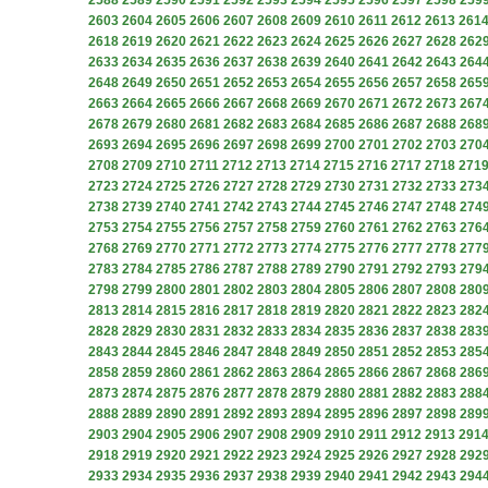
2588
2589
2590
2591
2592
2593
2594
2595
2596
2597
2598
259
2603
2604
2605
2606
2607
2608
2609
2610
2611
2612
2613
261
2618
2619
2620
2621
2622
2623
2624
2625
2626
2627
2628
262
2633
2634
2635
2636
2637
2638
2639
2640
2641
2642
2643
264
2648
2649
2650
2651
2652
2653
2654
2655
2656
2657
2658
265
2663
2664
2665
2666
2667
2668
2669
2670
2671
2672
2673
267
2678
2679
2680
2681
2682
2683
2684
2685
2686
2687
2688
268
2693
2694
2695
2696
2697
2698
2699
2700
2701
2702
2703
270
2708
2709
2710
2711
2712
2713
2714
2715
2716
2717
2718
271
2723
2724
2725
2726
2727
2728
2729
2730
2731
2732
2733
273
2738
2739
2740
2741
2742
2743
2744
2745
2746
2747
2748
274
2753
2754
2755
2756
2757
2758
2759
2760
2761
2762
2763
276
2768
2769
2770
2771
2772
2773
2774
2775
2776
2777
2778
277
2783
2784
2785
2786
2787
2788
2789
2790
2791
2792
2793
279
2798
2799
2800
2801
2802
2803
2804
2805
2806
2807
2808
280
2813
2814
2815
2816
2817
2818
2819
2820
2821
2822
2823
282
2828
2829
2830
2831
2832
2833
2834
2835
2836
2837
2838
283
2843
2844
2845
2846
2847
2848
2849
2850
2851
2852
2853
285
2858
2859
2860
2861
2862
2863
2864
2865
2866
2867
2868
286
2873
2874
2875
2876
2877
2878
2879
2880
2881
2882
2883
288
2888
2889
2890
2891
2892
2893
2894
2895
2896
2897
2898
289
2903
2904
2905
2906
2907
2908
2909
2910
2911
2912
2913
291
2918
2919
2920
2921
2922
2923
2924
2925
2926
2927
2928
292
2933
2934
2935
2936
2937
2938
2939
2940
2941
2942
2943
294