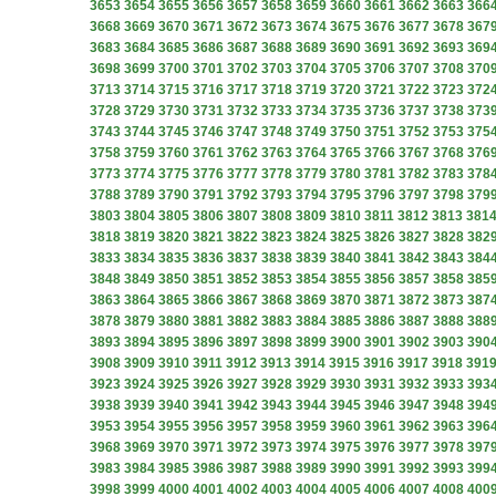
3653
3654
3655
3656
3657
3658
3659
3660
3661
3662
3663
366
3668
3669
3670
3671
3672
3673
3674
3675
3676
3677
3678
367
3683
3684
3685
3686
3687
3688
3689
3690
3691
3692
3693
369
3698
3699
3700
3701
3702
3703
3704
3705
3706
3707
3708
370
3713
3714
3715
3716
3717
3718
3719
3720
3721
3722
3723
372
3728
3729
3730
3731
3732
3733
3734
3735
3736
3737
3738
373
3743
3744
3745
3746
3747
3748
3749
3750
3751
3752
3753
375
3758
3759
3760
3761
3762
3763
3764
3765
3766
3767
3768
376
3773
3774
3775
3776
3777
3778
3779
3780
3781
3782
3783
378
3788
3789
3790
3791
3792
3793
3794
3795
3796
3797
3798
379
3803
3804
3805
3806
3807
3808
3809
3810
3811
3812
3813
381
3818
3819
3820
3821
3822
3823
3824
3825
3826
3827
3828
382
3833
3834
3835
3836
3837
3838
3839
3840
3841
3842
3843
384
3848
3849
3850
3851
3852
3853
3854
3855
3856
3857
3858
385
3863
3864
3865
3866
3867
3868
3869
3870
3871
3872
3873
387
3878
3879
3880
3881
3882
3883
3884
3885
3886
3887
3888
388
3893
3894
3895
3896
3897
3898
3899
3900
3901
3902
3903
390
3908
3909
3910
3911
3912
3913
3914
3915
3916
3917
3918
391
3923
3924
3925
3926
3927
3928
3929
3930
3931
3932
3933
393
3938
3939
3940
3941
3942
3943
3944
3945
3946
3947
3948
394
3953
3954
3955
3956
3957
3958
3959
3960
3961
3962
3963
396
3968
3969
3970
3971
3972
3973
3974
3975
3976
3977
3978
397
3983
3984
3985
3986
3987
3988
3989
3990
3991
3992
3993
399
3998
3999
4000
4001
4002
4003
4004
4005
4006
4007
4008
400