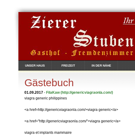
UNSER HAUS
FREIZEIT
IN DER NÄHE
Gästebuch
01.09.2017
-
FilaKaw
(http://genericviagraonla.com/)
viagra generic philippines
<a href=http://genericviagraonla.com/>viagra generic</a>
<a href="http://genericviagraonla.com/">viagra generic</a>
viagra et implants mammaire