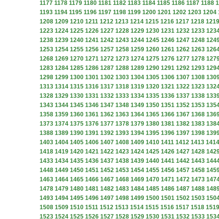
1177
1178
1179
1180
1181
1182
1183
1184
1185
1186
1187
1188
1
1193
1194
1195
1196
1197
1198
1199
1200
1201
1202
1203
1204
1208
1209
1210
1211
1212
1213
1214
1215
1216
1217
1218
121
1223
1224
1225
1226
1227
1228
1229
1230
1231
1232
1233
123
1238
1239
1240
1241
1242
1243
1244
1245
1246
1247
1248
124
1253
1254
1255
1256
1257
1258
1259
1260
1261
1262
1263
126
1268
1269
1270
1271
1272
1273
1274
1275
1276
1277
1278
127
1283
1284
1285
1286
1287
1288
1289
1290
1291
1292
1293
129
1298
1299
1300
1301
1302
1303
1304
1305
1306
1307
1308
130
1313
1314
1315
1316
1317
1318
1319
1320
1321
1322
1323
132
1328
1329
1330
1331
1332
1333
1334
1335
1336
1337
1338
133
1343
1344
1345
1346
1347
1348
1349
1350
1351
1352
1353
135
1358
1359
1360
1361
1362
1363
1364
1365
1366
1367
1368
136
1373
1374
1375
1376
1377
1378
1379
1380
1381
1382
1383
138
1388
1389
1390
1391
1392
1393
1394
1395
1396
1397
1398
139
1403
1404
1405
1406
1407
1408
1409
1410
1411
1412
1413
141
1418
1419
1420
1421
1422
1423
1424
1425
1426
1427
1428
142
1433
1434
1435
1436
1437
1438
1439
1440
1441
1442
1443
144
1448
1449
1450
1451
1452
1453
1454
1455
1456
1457
1458
145
1463
1464
1465
1466
1467
1468
1469
1470
1471
1472
1473
147
1478
1479
1480
1481
1482
1483
1484
1485
1486
1487
1488
148
1493
1494
1495
1496
1497
1498
1499
1500
1501
1502
1503
150
1508
1509
1510
1511
1512
1513
1514
1515
1516
1517
1518
151
1523
1524
1525
1526
1527
1528
1529
1530
1531
1532
1533
153