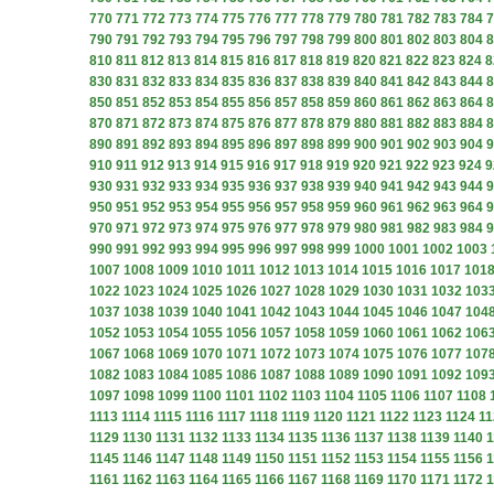
770
771
772
773
774
775
776
777
778
779
780
781
782
783
784
7
790
791
792
793
794
795
796
797
798
799
800
801
802
803
804
8
810
811
812
813
814
815
816
817
818
819
820
821
822
823
824
8
830
831
832
833
834
835
836
837
838
839
840
841
842
843
844
8
850
851
852
853
854
855
856
857
858
859
860
861
862
863
864
8
870
871
872
873
874
875
876
877
878
879
880
881
882
883
884
8
890
891
892
893
894
895
896
897
898
899
900
901
902
903
904
9
910
911
912
913
914
915
916
917
918
919
920
921
922
923
924
9
930
931
932
933
934
935
936
937
938
939
940
941
942
943
944
9
950
951
952
953
954
955
956
957
958
959
960
961
962
963
964
9
970
971
972
973
974
975
976
977
978
979
980
981
982
983
984
9
990
991
992
993
994
995
996
997
998
999
1000
1001
1002
1003
1007
1008
1009
1010
1011
1012
1013
1014
1015
1016
1017
101
1022
1023
1024
1025
1026
1027
1028
1029
1030
1031
1032
103
1037
1038
1039
1040
1041
1042
1043
1044
1045
1046
1047
104
1052
1053
1054
1055
1056
1057
1058
1059
1060
1061
1062
106
1067
1068
1069
1070
1071
1072
1073
1074
1075
1076
1077
107
1082
1083
1084
1085
1086
1087
1088
1089
1090
1091
1092
109
1097
1098
1099
1100
1101
1102
1103
1104
1105
1106
1107
1108
1113
1114
1115
1116
1117
1118
1119
1120
1121
1122
1123
1124
11
1129
1130
1131
1132
1133
1134
1135
1136
1137
1138
1139
1140
1
1145
1146
1147
1148
1149
1150
1151
1152
1153
1154
1155
1156
1
1161
1162
1163
1164
1165
1166
1167
1168
1169
1170
1171
1172
1