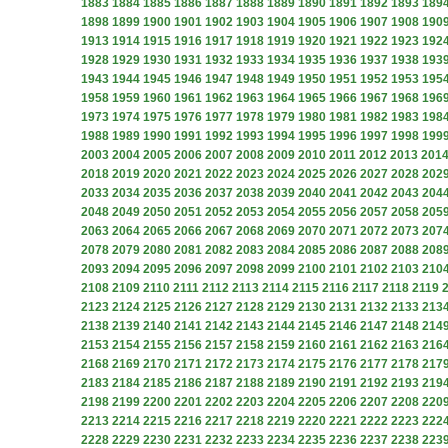
1883
1884
1885
1886
1887
1888
1889
1890
1891
1892
1893
189
1898
1899
1900
1901
1902
1903
1904
1905
1906
1907
1908
190
1913
1914
1915
1916
1917
1918
1919
1920
1921
1922
1923
192
1928
1929
1930
1931
1932
1933
1934
1935
1936
1937
1938
193
1943
1944
1945
1946
1947
1948
1949
1950
1951
1952
1953
195
1958
1959
1960
1961
1962
1963
1964
1965
1966
1967
1968
196
1973
1974
1975
1976
1977
1978
1979
1980
1981
1982
1983
198
1988
1989
1990
1991
1992
1993
1994
1995
1996
1997
1998
199
2003
2004
2005
2006
2007
2008
2009
2010
2011
2012
2013
201
2018
2019
2020
2021
2022
2023
2024
2025
2026
2027
2028
202
2033
2034
2035
2036
2037
2038
2039
2040
2041
2042
2043
204
2048
2049
2050
2051
2052
2053
2054
2055
2056
2057
2058
205
2063
2064
2065
2066
2067
2068
2069
2070
2071
2072
2073
207
2078
2079
2080
2081
2082
2083
2084
2085
2086
2087
2088
208
2093
2094
2095
2096
2097
2098
2099
2100
2101
2102
2103
210
2108
2109
2110
2111
2112
2113
2114
2115
2116
2117
2118
2119
2123
2124
2125
2126
2127
2128
2129
2130
2131
2132
2133
213
2138
2139
2140
2141
2142
2143
2144
2145
2146
2147
2148
214
2153
2154
2155
2156
2157
2158
2159
2160
2161
2162
2163
216
2168
2169
2170
2171
2172
2173
2174
2175
2176
2177
2178
217
2183
2184
2185
2186
2187
2188
2189
2190
2191
2192
2193
219
2198
2199
2200
2201
2202
2203
2204
2205
2206
2207
2208
220
2213
2214
2215
2216
2217
2218
2219
2220
2221
2222
2223
222
2228
2229
2230
2231
2232
2233
2234
2235
2236
2237
2238
223