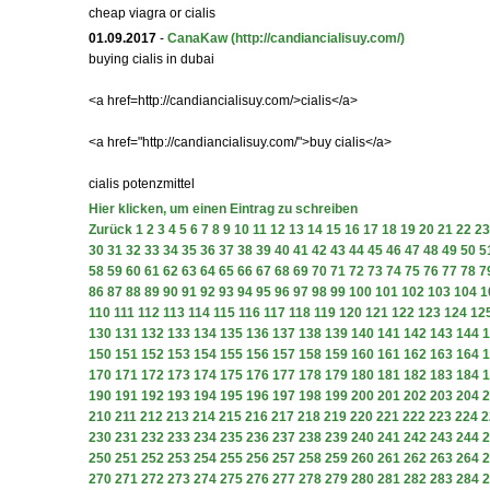
cheap viagra or cialis
01.09.2017
-
CanaKaw
(http://candiancialisuy.com/)
buying cialis in dubai
<a href=http://candiancialisuy.com/>cialis</a>
<a href="http://candiancialisuy.com/">buy cialis</a>
cialis potenzmittel
Hier klicken, um einen Eintrag zu schreiben
Zurück
1
2
3
4
5
6
7
8
9
10
11
12
13
14
15
16
17
18
19
20
21
22
23
30
31
32
33
34
35
36
37
38
39
40
41
42
43
44
45
46
47
48
49
50
5
58
59
60
61
62
63
64
65
66
67
68
69
70
71
72
73
74
75
76
77
78
7
86
87
88
89
90
91
92
93
94
95
96
97
98
99
100
101
102
103
104
1
110
111
112
113
114
115
116
117
118
119
120
121
122
123
124
12
130
131
132
133
134
135
136
137
138
139
140
141
142
143
144
1
150
151
152
153
154
155
156
157
158
159
160
161
162
163
164
1
170
171
172
173
174
175
176
177
178
179
180
181
182
183
184
1
190
191
192
193
194
195
196
197
198
199
200
201
202
203
204
2
210
211
212
213
214
215
216
217
218
219
220
221
222
223
224
2
230
231
232
233
234
235
236
237
238
239
240
241
242
243
244
2
250
251
252
253
254
255
256
257
258
259
260
261
262
263
264
2
270
271
272
273
274
275
276
277
278
279
280
281
282
283
284
2