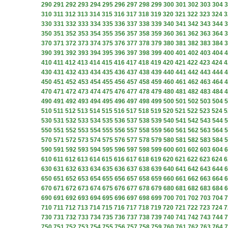
290
291
292
293
294
295
296
297
298
299
300
301
302
303
304
3
310
311
312
313
314
315
316
317
318
319
320
321
322
323
324
3
330
331
332
333
334
335
336
337
338
339
340
341
342
343
344
3
350
351
352
353
354
355
356
357
358
359
360
361
362
363
364
3
370
371
372
373
374
375
376
377
378
379
380
381
382
383
384
3
390
391
392
393
394
395
396
397
398
399
400
401
402
403
404
4
410
411
412
413
414
415
416
417
418
419
420
421
422
423
424
4
430
431
432
433
434
435
436
437
438
439
440
441
442
443
444
4
450
451
452
453
454
455
456
457
458
459
460
461
462
463
464
4
470
471
472
473
474
475
476
477
478
479
480
481
482
483
484
4
490
491
492
493
494
495
496
497
498
499
500
501
502
503
504
5
510
511
512
513
514
515
516
517
518
519
520
521
522
523
524
5
530
531
532
533
534
535
536
537
538
539
540
541
542
543
544
5
550
551
552
553
554
555
556
557
558
559
560
561
562
563
564
5
570
571
572
573
574
575
576
577
578
579
580
581
582
583
584
5
590
591
592
593
594
595
596
597
598
599
600
601
602
603
604
6
610
611
612
613
614
615
616
617
618
619
620
621
622
623
624
6
630
631
632
633
634
635
636
637
638
639
640
641
642
643
644
6
650
651
652
653
654
655
656
657
658
659
660
661
662
663
664
6
670
671
672
673
674
675
676
677
678
679
680
681
682
683
684
6
690
691
692
693
694
695
696
697
698
699
700
701
702
703
704
7
710
711
712
713
714
715
716
717
718
719
720
721
722
723
724
7
730
731
732
733
734
735
736
737
738
739
740
741
742
743
744
7
750
751
752
753
754
755
756
757
758
759
760
761
762
763
764
7