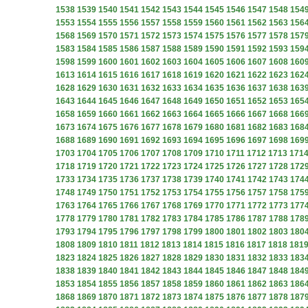
1538
1539
1540
1541
1542
1543
1544
1545
1546
1547
1548
154
1553
1554
1555
1556
1557
1558
1559
1560
1561
1562
1563
156
1568
1569
1570
1571
1572
1573
1574
1575
1576
1577
1578
157
1583
1584
1585
1586
1587
1588
1589
1590
1591
1592
1593
159
1598
1599
1600
1601
1602
1603
1604
1605
1606
1607
1608
160
1613
1614
1615
1616
1617
1618
1619
1620
1621
1622
1623
162
1628
1629
1630
1631
1632
1633
1634
1635
1636
1637
1638
163
1643
1644
1645
1646
1647
1648
1649
1650
1651
1652
1653
165
1658
1659
1660
1661
1662
1663
1664
1665
1666
1667
1668
166
1673
1674
1675
1676
1677
1678
1679
1680
1681
1682
1683
168
1688
1689
1690
1691
1692
1693
1694
1695
1696
1697
1698
169
1703
1704
1705
1706
1707
1708
1709
1710
1711
1712
1713
171
1718
1719
1720
1721
1722
1723
1724
1725
1726
1727
1728
172
1733
1734
1735
1736
1737
1738
1739
1740
1741
1742
1743
174
1748
1749
1750
1751
1752
1753
1754
1755
1756
1757
1758
175
1763
1764
1765
1766
1767
1768
1769
1770
1771
1772
1773
177
1778
1779
1780
1781
1782
1783
1784
1785
1786
1787
1788
178
1793
1794
1795
1796
1797
1798
1799
1800
1801
1802
1803
180
1808
1809
1810
1811
1812
1813
1814
1815
1816
1817
1818
181
1823
1824
1825
1826
1827
1828
1829
1830
1831
1832
1833
183
1838
1839
1840
1841
1842
1843
1844
1845
1846
1847
1848
184
1853
1854
1855
1856
1857
1858
1859
1860
1861
1862
1863
186
1868
1869
1870
1871
1872
1873
1874
1875
1876
1877
1878
187