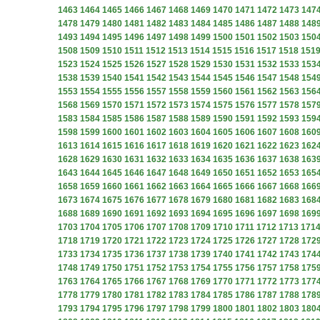
1463
1464
1465
1466
1467
1468
1469
1470
1471
1472
1473
147
1478
1479
1480
1481
1482
1483
1484
1485
1486
1487
1488
148
1493
1494
1495
1496
1497
1498
1499
1500
1501
1502
1503
150
1508
1509
1510
1511
1512
1513
1514
1515
1516
1517
1518
151
1523
1524
1525
1526
1527
1528
1529
1530
1531
1532
1533
153
1538
1539
1540
1541
1542
1543
1544
1545
1546
1547
1548
154
1553
1554
1555
1556
1557
1558
1559
1560
1561
1562
1563
156
1568
1569
1570
1571
1572
1573
1574
1575
1576
1577
1578
157
1583
1584
1585
1586
1587
1588
1589
1590
1591
1592
1593
159
1598
1599
1600
1601
1602
1603
1604
1605
1606
1607
1608
160
1613
1614
1615
1616
1617
1618
1619
1620
1621
1622
1623
162
1628
1629
1630
1631
1632
1633
1634
1635
1636
1637
1638
163
1643
1644
1645
1646
1647
1648
1649
1650
1651
1652
1653
165
1658
1659
1660
1661
1662
1663
1664
1665
1666
1667
1668
166
1673
1674
1675
1676
1677
1678
1679
1680
1681
1682
1683
168
1688
1689
1690
1691
1692
1693
1694
1695
1696
1697
1698
169
1703
1704
1705
1706
1707
1708
1709
1710
1711
1712
1713
171
1718
1719
1720
1721
1722
1723
1724
1725
1726
1727
1728
172
1733
1734
1735
1736
1737
1738
1739
1740
1741
1742
1743
174
1748
1749
1750
1751
1752
1753
1754
1755
1756
1757
1758
175
1763
1764
1765
1766
1767
1768
1769
1770
1771
1772
1773
177
1778
1779
1780
1781
1782
1783
1784
1785
1786
1787
1788
178
1793
1794
1795
1796
1797
1798
1799
1800
1801
1802
1803
180