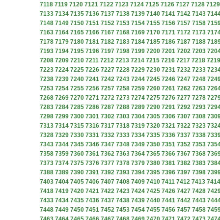
7118
7119
7120
7121
7122
7123
7124
7125
7126
7127
7128
7129
7133
7134
7135
7136
7137
7138
7139
7140
7141
7142
7143
714
7148
7149
7150
7151
7152
7153
7154
7155
7156
7157
7158
715
7163
7164
7165
7166
7167
7168
7169
7170
7171
7172
7173
717
7178
7179
7180
7181
7182
7183
7184
7185
7186
7187
7188
718
7193
7194
7195
7196
7197
7198
7199
7200
7201
7202
7203
720
7208
7209
7210
7211
7212
7213
7214
7215
7216
7217
7218
721
7223
7224
7225
7226
7227
7228
7229
7230
7231
7232
7233
723
7238
7239
7240
7241
7242
7243
7244
7245
7246
7247
7248
724
7253
7254
7255
7256
7257
7258
7259
7260
7261
7262
7263
726
7268
7269
7270
7271
7272
7273
7274
7275
7276
7277
7278
727
7283
7284
7285
7286
7287
7288
7289
7290
7291
7292
7293
729
7298
7299
7300
7301
7302
7303
7304
7305
7306
7307
7308
730
7313
7314
7315
7316
7317
7318
7319
7320
7321
7322
7323
732
7328
7329
7330
7331
7332
7333
7334
7335
7336
7337
7338
733
7343
7344
7345
7346
7347
7348
7349
7350
7351
7352
7353
735
7358
7359
7360
7361
7362
7363
7364
7365
7366
7367
7368
736
7373
7374
7375
7376
7377
7378
7379
7380
7381
7382
7383
738
7388
7389
7390
7391
7392
7393
7394
7395
7396
7397
7398
739
7403
7404
7405
7406
7407
7408
7409
7410
7411
7412
7413
741
7418
7419
7420
7421
7422
7423
7424
7425
7426
7427
7428
742
7433
7434
7435
7436
7437
7438
7439
7440
7441
7442
7443
744
7448
7449
7450
7451
7452
7453
7454
7455
7456
7457
7458
745
7463
7464
7465
7466
7467
7468
7469
7470
7471
7472
7473
747