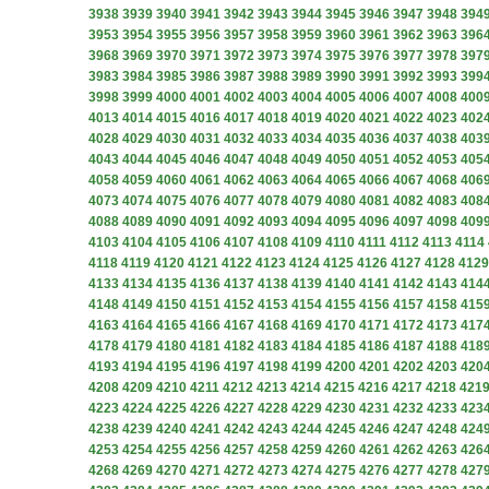
3938
3939
3940
3941
3942
3943
3944
3945
3946
3947
3948
394
3953
3954
3955
3956
3957
3958
3959
3960
3961
3962
3963
396
3968
3969
3970
3971
3972
3973
3974
3975
3976
3977
3978
397
3983
3984
3985
3986
3987
3988
3989
3990
3991
3992
3993
399
3998
3999
4000
4001
4002
4003
4004
4005
4006
4007
4008
400
4013
4014
4015
4016
4017
4018
4019
4020
4021
4022
4023
402
4028
4029
4030
4031
4032
4033
4034
4035
4036
4037
4038
403
4043
4044
4045
4046
4047
4048
4049
4050
4051
4052
4053
405
4058
4059
4060
4061
4062
4063
4064
4065
4066
4067
4068
406
4073
4074
4075
4076
4077
4078
4079
4080
4081
4082
4083
408
4088
4089
4090
4091
4092
4093
4094
4095
4096
4097
4098
409
4103
4104
4105
4106
4107
4108
4109
4110
4111
4112
4113
4114
4118
4119
4120
4121
4122
4123
4124
4125
4126
4127
4128
4129
4133
4134
4135
4136
4137
4138
4139
4140
4141
4142
4143
414
4148
4149
4150
4151
4152
4153
4154
4155
4156
4157
4158
415
4163
4164
4165
4166
4167
4168
4169
4170
4171
4172
4173
417
4178
4179
4180
4181
4182
4183
4184
4185
4186
4187
4188
418
4193
4194
4195
4196
4197
4198
4199
4200
4201
4202
4203
420
4208
4209
4210
4211
4212
4213
4214
4215
4216
4217
4218
421
4223
4224
4225
4226
4227
4228
4229
4230
4231
4232
4233
423
4238
4239
4240
4241
4242
4243
4244
4245
4246
4247
4248
424
4253
4254
4255
4256
4257
4258
4259
4260
4261
4262
4263
426
4268
4269
4270
4271
4272
4273
4274
4275
4276
4277
4278
427