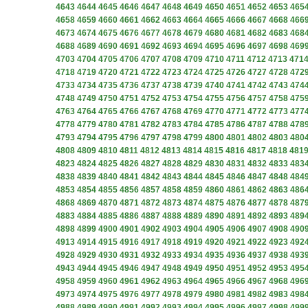
4643
4644
4645
4646
4647
4648
4649
4650
4651
4652
4653
465
4658
4659
4660
4661
4662
4663
4664
4665
4666
4667
4668
466
4673
4674
4675
4676
4677
4678
4679
4680
4681
4682
4683
468
4688
4689
4690
4691
4692
4693
4694
4695
4696
4697
4698
469
4703
4704
4705
4706
4707
4708
4709
4710
4711
4712
4713
471
4718
4719
4720
4721
4722
4723
4724
4725
4726
4727
4728
472
4733
4734
4735
4736
4737
4738
4739
4740
4741
4742
4743
474
4748
4749
4750
4751
4752
4753
4754
4755
4756
4757
4758
475
4763
4764
4765
4766
4767
4768
4769
4770
4771
4772
4773
477
4778
4779
4780
4781
4782
4783
4784
4785
4786
4787
4788
478
4793
4794
4795
4796
4797
4798
4799
4800
4801
4802
4803
480
4808
4809
4810
4811
4812
4813
4814
4815
4816
4817
4818
481
4823
4824
4825
4826
4827
4828
4829
4830
4831
4832
4833
483
4838
4839
4840
4841
4842
4843
4844
4845
4846
4847
4848
484
4853
4854
4855
4856
4857
4858
4859
4860
4861
4862
4863
486
4868
4869
4870
4871
4872
4873
4874
4875
4876
4877
4878
487
4883
4884
4885
4886
4887
4888
4889
4890
4891
4892
4893
489
4898
4899
4900
4901
4902
4903
4904
4905
4906
4907
4908
490
4913
4914
4915
4916
4917
4918
4919
4920
4921
4922
4923
492
4928
4929
4930
4931
4932
4933
4934
4935
4936
4937
4938
493
4943
4944
4945
4946
4947
4948
4949
4950
4951
4952
4953
495
4958
4959
4960
4961
4962
4963
4964
4965
4966
4967
4968
496
4973
4974
4975
4976
4977
4978
4979
4980
4981
4982
4983
498
4988
4989
4990
4991
4992
4993
4994
4995
4996
4997
4998
499