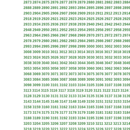
2873
2874
2875
2876
2877
2878
2879
2880
2881
2882
2883
288
2888
2889
2890
2891
2892
2893
2894
2895
2896
2897
2898
289
2903
2904
2905
2906
2907
2908
2909
2910
2911
2912
2913
291
2918
2919
2920
2921
2922
2923
2924
2925
2926
2927
2928
292
2933
2934
2935
2936
2937
2938
2939
2940
2941
2942
2943
294
2948
2949
2950
2951
2952
2953
2954
2955
2956
2957
2958
295
2963
2964
2965
2966
2967
2968
2969
2970
2971
2972
2973
297
2978
2979
2980
2981
2982
2983
2984
2985
2986
2987
2988
298
2993
2994
2995
2996
2997
2998
2999
3000
3001
3002
3003
300
3008
3009
3010
3011
3012
3013
3014
3015
3016
3017
3018
301
3023
3024
3025
3026
3027
3028
3029
3030
3031
3032
3033
303
3038
3039
3040
3041
3042
3043
3044
3045
3046
3047
3048
304
3053
3054
3055
3056
3057
3058
3059
3060
3061
3062
3063
306
3068
3069
3070
3071
3072
3073
3074
3075
3076
3077
3078
307
3083
3084
3085
3086
3087
3088
3089
3090
3091
3092
3093
309
3098
3099
3100
3101
3102
3103
3104
3105
3106
3107
3108
310
3113
3114
3115
3116
3117
3118
3119
3120
3121
3122
3123
3124
3128
3129
3130
3131
3132
3133
3134
3135
3136
3137
3138
313
3143
3144
3145
3146
3147
3148
3149
3150
3151
3152
3153
315
3158
3159
3160
3161
3162
3163
3164
3165
3166
3167
3168
316
3173
3174
3175
3176
3177
3178
3179
3180
3181
3182
3183
318
3188
3189
3190
3191
3192
3193
3194
3195
3196
3197
3198
319
3203
3204
3205
3206
3207
3208
3209
3210
3211
3212
3213
321
3218
3219
3220
3221
3222
3223
3224
3225
3226
3227
3228
322