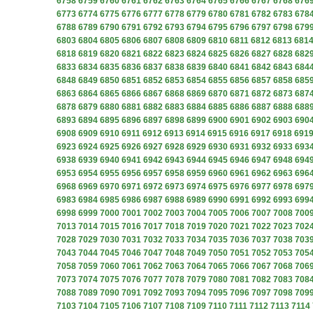
6758
6759
6760
6761
6762
6763
6764
6765
6766
6767
6768
676
6773
6774
6775
6776
6777
6778
6779
6780
6781
6782
6783
678
6788
6789
6790
6791
6792
6793
6794
6795
6796
6797
6798
679
6803
6804
6805
6806
6807
6808
6809
6810
6811
6812
6813
681
6818
6819
6820
6821
6822
6823
6824
6825
6826
6827
6828
682
6833
6834
6835
6836
6837
6838
6839
6840
6841
6842
6843
684
6848
6849
6850
6851
6852
6853
6854
6855
6856
6857
6858
685
6863
6864
6865
6866
6867
6868
6869
6870
6871
6872
6873
687
6878
6879
6880
6881
6882
6883
6884
6885
6886
6887
6888
688
6893
6894
6895
6896
6897
6898
6899
6900
6901
6902
6903
690
6908
6909
6910
6911
6912
6913
6914
6915
6916
6917
6918
691
6923
6924
6925
6926
6927
6928
6929
6930
6931
6932
6933
693
6938
6939
6940
6941
6942
6943
6944
6945
6946
6947
6948
694
6953
6954
6955
6956
6957
6958
6959
6960
6961
6962
6963
696
6968
6969
6970
6971
6972
6973
6974
6975
6976
6977
6978
697
6983
6984
6985
6986
6987
6988
6989
6990
6991
6992
6993
699
6998
6999
7000
7001
7002
7003
7004
7005
7006
7007
7008
700
7013
7014
7015
7016
7017
7018
7019
7020
7021
7022
7023
702
7028
7029
7030
7031
7032
7033
7034
7035
7036
7037
7038
703
7043
7044
7045
7046
7047
7048
7049
7050
7051
7052
7053
705
7058
7059
7060
7061
7062
7063
7064
7065
7066
7067
7068
706
7073
7074
7075
7076
7077
7078
7079
7080
7081
7082
7083
708
7088
7089
7090
7091
7092
7093
7094
7095
7096
7097
7098
709
7103
7104
7105
7106
7107
7108
7109
7110
7111
7112
7113
7114