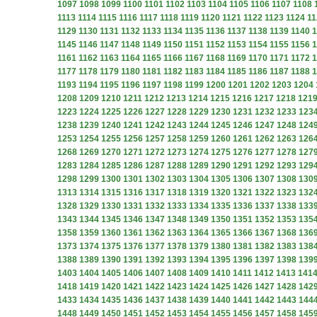
1097
1098
1099
1100
1101
1102
1103
1104
1105
1106
1107
1108
1113
1114
1115
1116
1117
1118
1119
1120
1121
1122
1123
1124
11
1129
1130
1131
1132
1133
1134
1135
1136
1137
1138
1139
1140
1
1145
1146
1147
1148
1149
1150
1151
1152
1153
1154
1155
1156
1
1161
1162
1163
1164
1165
1166
1167
1168
1169
1170
1171
1172
1
1177
1178
1179
1180
1181
1182
1183
1184
1185
1186
1187
1188
1
1193
1194
1195
1196
1197
1198
1199
1200
1201
1202
1203
1204
1208
1209
1210
1211
1212
1213
1214
1215
1216
1217
1218
121
1223
1224
1225
1226
1227
1228
1229
1230
1231
1232
1233
123
1238
1239
1240
1241
1242
1243
1244
1245
1246
1247
1248
124
1253
1254
1255
1256
1257
1258
1259
1260
1261
1262
1263
126
1268
1269
1270
1271
1272
1273
1274
1275
1276
1277
1278
127
1283
1284
1285
1286
1287
1288
1289
1290
1291
1292
1293
129
1298
1299
1300
1301
1302
1303
1304
1305
1306
1307
1308
130
1313
1314
1315
1316
1317
1318
1319
1320
1321
1322
1323
132
1328
1329
1330
1331
1332
1333
1334
1335
1336
1337
1338
133
1343
1344
1345
1346
1347
1348
1349
1350
1351
1352
1353
135
1358
1359
1360
1361
1362
1363
1364
1365
1366
1367
1368
136
1373
1374
1375
1376
1377
1378
1379
1380
1381
1382
1383
138
1388
1389
1390
1391
1392
1393
1394
1395
1396
1397
1398
139
1403
1404
1405
1406
1407
1408
1409
1410
1411
1412
1413
141
1418
1419
1420
1421
1422
1423
1424
1425
1426
1427
1428
142
1433
1434
1435
1436
1437
1438
1439
1440
1441
1442
1443
144
1448
1449
1450
1451
1452
1453
1454
1455
1456
1457
1458
145