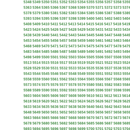
5348
5349
5350
5351
5352
5353
5354
5355
5356
5357
5358
535
5363
5364
5365
5366
5367
5368
5369
5370
5371
5372
5373
537
5378
5379
5380
5381
5382
5383
5384
5385
5386
5387
5388
538
5393
5394
5395
5396
5397
5398
5399
5400
5401
5402
5403
540
5408
5409
5410
5411
5412
5413
5414
5415
5416
5417
5418
541
5423
5424
5425
5426
5427
5428
5429
5430
5431
5432
5433
543
5438
5439
5440
5441
5442
5443
5444
5445
5446
5447
5448
544
5453
5454
5455
5456
5457
5458
5459
5460
5461
5462
5463
546
5468
5469
5470
5471
5472
5473
5474
5475
5476
5477
5478
547
5483
5484
5485
5486
5487
5488
5489
5490
5491
5492
5493
549
5498
5499
5500
5501
5502
5503
5504
5505
5506
5507
5508
550
5513
5514
5515
5516
5517
5518
5519
5520
5521
5522
5523
552
5528
5529
5530
5531
5532
5533
5534
5535
5536
5537
5538
553
5543
5544
5545
5546
5547
5548
5549
5550
5551
5552
5553
555
5558
5559
5560
5561
5562
5563
5564
5565
5566
5567
5568
556
5573
5574
5575
5576
5577
5578
5579
5580
5581
5582
5583
558
5588
5589
5590
5591
5592
5593
5594
5595
5596
5597
5598
559
5603
5604
5605
5606
5607
5608
5609
5610
5611
5612
5613
561
5618
5619
5620
5621
5622
5623
5624
5625
5626
5627
5628
562
5633
5634
5635
5636
5637
5638
5639
5640
5641
5642
5643
564
5648
5649
5650
5651
5652
5653
5654
5655
5656
5657
5658
565
5663
5664
5665
5666
5667
5668
5669
5670
5671
5672
5673
567
5678
5679
5680
5681
5682
5683
5684
5685
5686
5687
5688
568
5693
5694
5695
5696
5697
5698
5699
5700
5701
5702
5703
570