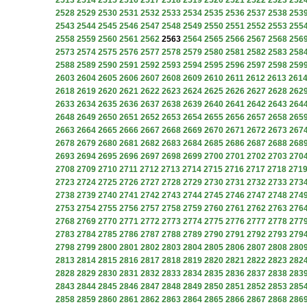
2513
2514
2515
2516
2517
2518
2519
2520
2521
2522
2523
252
2528
2529
2530
2531
2532
2533
2534
2535
2536
2537
2538
253
2543
2544
2545
2546
2547
2548
2549
2550
2551
2552
2553
255
2558
2559
2560
2561
2562
2563
2564
2565
2566
2567
2568
256
2573
2574
2575
2576
2577
2578
2579
2580
2581
2582
2583
258
2588
2589
2590
2591
2592
2593
2594
2595
2596
2597
2598
259
2603
2604
2605
2606
2607
2608
2609
2610
2611
2612
2613
261
2618
2619
2620
2621
2622
2623
2624
2625
2626
2627
2628
262
2633
2634
2635
2636
2637
2638
2639
2640
2641
2642
2643
264
2648
2649
2650
2651
2652
2653
2654
2655
2656
2657
2658
265
2663
2664
2665
2666
2667
2668
2669
2670
2671
2672
2673
267
2678
2679
2680
2681
2682
2683
2684
2685
2686
2687
2688
268
2693
2694
2695
2696
2697
2698
2699
2700
2701
2702
2703
270
2708
2709
2710
2711
2712
2713
2714
2715
2716
2717
2718
271
2723
2724
2725
2726
2727
2728
2729
2730
2731
2732
2733
273
2738
2739
2740
2741
2742
2743
2744
2745
2746
2747
2748
274
2753
2754
2755
2756
2757
2758
2759
2760
2761
2762
2763
276
2768
2769
2770
2771
2772
2773
2774
2775
2776
2777
2778
277
2783
2784
2785
2786
2787
2788
2789
2790
2791
2792
2793
279
2798
2799
2800
2801
2802
2803
2804
2805
2806
2807
2808
280
2813
2814
2815
2816
2817
2818
2819
2820
2821
2822
2823
282
2828
2829
2830
2831
2832
2833
2834
2835
2836
2837
2838
283
2843
2844
2845
2846
2847
2848
2849
2850
2851
2852
2853
285
2858
2859
2860
2861
2862
2863
2864
2865
2866
2867
2868
286