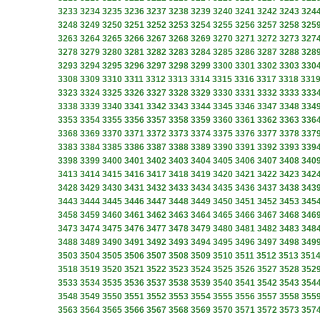
3233
3234
3235
3236
3237
3238
3239
3240
3241
3242
3243
324
3248
3249
3250
3251
3252
3253
3254
3255
3256
3257
3258
325
3263
3264
3265
3266
3267
3268
3269
3270
3271
3272
3273
327
3278
3279
3280
3281
3282
3283
3284
3285
3286
3287
3288
328
3293
3294
3295
3296
3297
3298
3299
3300
3301
3302
3303
330
3308
3309
3310
3311
3312
3313
3314
3315
3316
3317
3318
331
3323
3324
3325
3326
3327
3328
3329
3330
3331
3332
3333
333
3338
3339
3340
3341
3342
3343
3344
3345
3346
3347
3348
334
3353
3354
3355
3356
3357
3358
3359
3360
3361
3362
3363
336
3368
3369
3370
3371
3372
3373
3374
3375
3376
3377
3378
337
3383
3384
3385
3386
3387
3388
3389
3390
3391
3392
3393
339
3398
3399
3400
3401
3402
3403
3404
3405
3406
3407
3408
340
3413
3414
3415
3416
3417
3418
3419
3420
3421
3422
3423
342
3428
3429
3430
3431
3432
3433
3434
3435
3436
3437
3438
343
3443
3444
3445
3446
3447
3448
3449
3450
3451
3452
3453
345
3458
3459
3460
3461
3462
3463
3464
3465
3466
3467
3468
346
3473
3474
3475
3476
3477
3478
3479
3480
3481
3482
3483
348
3488
3489
3490
3491
3492
3493
3494
3495
3496
3497
3498
349
3503
3504
3505
3506
3507
3508
3509
3510
3511
3512
3513
351
3518
3519
3520
3521
3522
3523
3524
3525
3526
3527
3528
352
3533
3534
3535
3536
3537
3538
3539
3540
3541
3542
3543
354
3548
3549
3550
3551
3552
3553
3554
3555
3556
3557
3558
355
3563
3564
3565
3566
3567
3568
3569
3570
3571
3572
3573
357