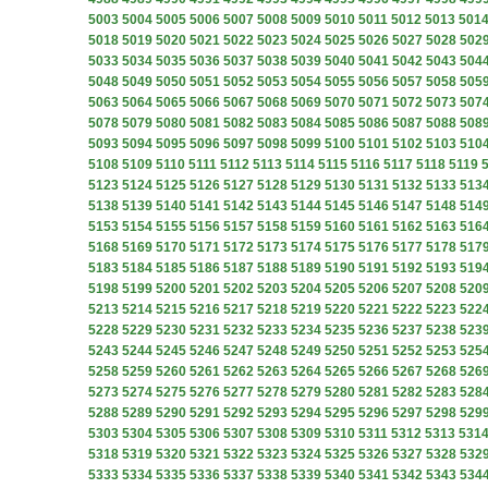
5003
5004
5005
5006
5007
5008
5009
5010
5011
5012
5013
501
5018
5019
5020
5021
5022
5023
5024
5025
5026
5027
5028
502
5033
5034
5035
5036
5037
5038
5039
5040
5041
5042
5043
504
5048
5049
5050
5051
5052
5053
5054
5055
5056
5057
5058
505
5063
5064
5065
5066
5067
5068
5069
5070
5071
5072
5073
507
5078
5079
5080
5081
5082
5083
5084
5085
5086
5087
5088
508
5093
5094
5095
5096
5097
5098
5099
5100
5101
5102
5103
510
5108
5109
5110
5111
5112
5113
5114
5115
5116
5117
5118
5119
5123
5124
5125
5126
5127
5128
5129
5130
5131
5132
5133
513
5138
5139
5140
5141
5142
5143
5144
5145
5146
5147
5148
514
5153
5154
5155
5156
5157
5158
5159
5160
5161
5162
5163
516
5168
5169
5170
5171
5172
5173
5174
5175
5176
5177
5178
517
5183
5184
5185
5186
5187
5188
5189
5190
5191
5192
5193
519
5198
5199
5200
5201
5202
5203
5204
5205
5206
5207
5208
520
5213
5214
5215
5216
5217
5218
5219
5220
5221
5222
5223
522
5228
5229
5230
5231
5232
5233
5234
5235
5236
5237
5238
523
5243
5244
5245
5246
5247
5248
5249
5250
5251
5252
5253
525
5258
5259
5260
5261
5262
5263
5264
5265
5266
5267
5268
526
5273
5274
5275
5276
5277
5278
5279
5280
5281
5282
5283
528
5288
5289
5290
5291
5292
5293
5294
5295
5296
5297
5298
529
5303
5304
5305
5306
5307
5308
5309
5310
5311
5312
5313
531
5318
5319
5320
5321
5322
5323
5324
5325
5326
5327
5328
532
5333
5334
5335
5336
5337
5338
5339
5340
5341
5342
5343
534