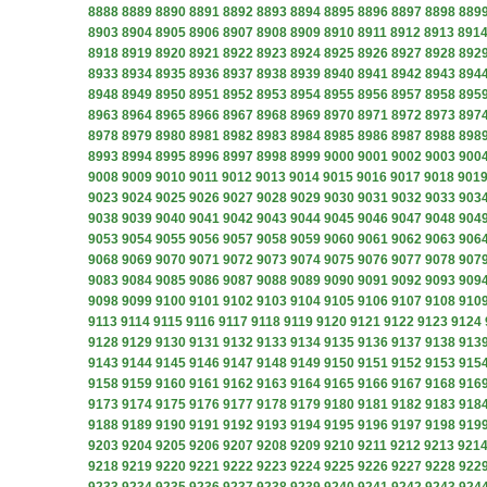
8888
8889
8890
8891
8892
8893
8894
8895
8896
8897
8898
889
8903
8904
8905
8906
8907
8908
8909
8910
8911
8912
8913
891
8918
8919
8920
8921
8922
8923
8924
8925
8926
8927
8928
892
8933
8934
8935
8936
8937
8938
8939
8940
8941
8942
8943
894
8948
8949
8950
8951
8952
8953
8954
8955
8956
8957
8958
895
8963
8964
8965
8966
8967
8968
8969
8970
8971
8972
8973
897
8978
8979
8980
8981
8982
8983
8984
8985
8986
8987
8988
898
8993
8994
8995
8996
8997
8998
8999
9000
9001
9002
9003
900
9008
9009
9010
9011
9012
9013
9014
9015
9016
9017
9018
901
9023
9024
9025
9026
9027
9028
9029
9030
9031
9032
9033
903
9038
9039
9040
9041
9042
9043
9044
9045
9046
9047
9048
904
9053
9054
9055
9056
9057
9058
9059
9060
9061
9062
9063
906
9068
9069
9070
9071
9072
9073
9074
9075
9076
9077
9078
907
9083
9084
9085
9086
9087
9088
9089
9090
9091
9092
9093
909
9098
9099
9100
9101
9102
9103
9104
9105
9106
9107
9108
910
9113
9114
9115
9116
9117
9118
9119
9120
9121
9122
9123
9124
9128
9129
9130
9131
9132
9133
9134
9135
9136
9137
9138
913
9143
9144
9145
9146
9147
9148
9149
9150
9151
9152
9153
915
9158
9159
9160
9161
9162
9163
9164
9165
9166
9167
9168
916
9173
9174
9175
9176
9177
9178
9179
9180
9181
9182
9183
918
9188
9189
9190
9191
9192
9193
9194
9195
9196
9197
9198
919
9203
9204
9205
9206
9207
9208
9209
9210
9211
9212
9213
921
9218
9219
9220
9221
9222
9223
9224
9225
9226
9227
9228
922