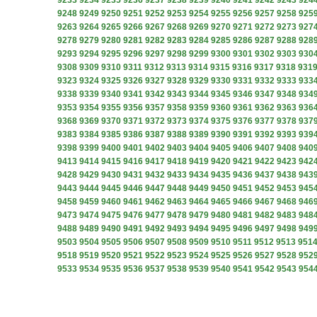
9233
9234
9235
9236
9237
9238
9239
9240
9241
9242
9243
924
9248
9249
9250
9251
9252
9253
9254
9255
9256
9257
9258
925
9263
9264
9265
9266
9267
9268
9269
9270
9271
9272
9273
927
9278
9279
9280
9281
9282
9283
9284
9285
9286
9287
9288
928
9293
9294
9295
9296
9297
9298
9299
9300
9301
9302
9303
930
9308
9309
9310
9311
9312
9313
9314
9315
9316
9317
9318
931
9323
9324
9325
9326
9327
9328
9329
9330
9331
9332
9333
933
9338
9339
9340
9341
9342
9343
9344
9345
9346
9347
9348
934
9353
9354
9355
9356
9357
9358
9359
9360
9361
9362
9363
936
9368
9369
9370
9371
9372
9373
9374
9375
9376
9377
9378
937
9383
9384
9385
9386
9387
9388
9389
9390
9391
9392
9393
939
9398
9399
9400
9401
9402
9403
9404
9405
9406
9407
9408
940
9413
9414
9415
9416
9417
9418
9419
9420
9421
9422
9423
942
9428
9429
9430
9431
9432
9433
9434
9435
9436
9437
9438
943
9443
9444
9445
9446
9447
9448
9449
9450
9451
9452
9453
945
9458
9459
9460
9461
9462
9463
9464
9465
9466
9467
9468
946
9473
9474
9475
9476
9477
9478
9479
9480
9481
9482
9483
948
9488
9489
9490
9491
9492
9493
9494
9495
9496
9497
9498
949
9503
9504
9505
9506
9507
9508
9509
9510
9511
9512
9513
951
9518
9519
9520
9521
9522
9523
9524
9525
9526
9527
9528
952
9533
9534
9535
9536
9537
9538
9539
9540
9541
9542
9543
954