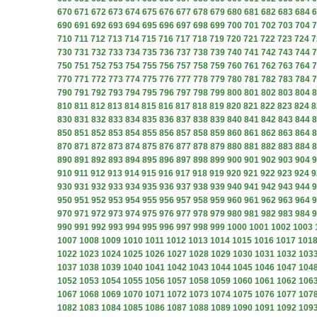
670
671
672
673
674
675
676
677
678
679
680
681
682
683
684
6
690
691
692
693
694
695
696
697
698
699
700
701
702
703
704
7
710
711
712
713
714
715
716
717
718
719
720
721
722
723
724
7
730
731
732
733
734
735
736
737
738
739
740
741
742
743
744
7
750
751
752
753
754
755
756
757
758
759
760
761
762
763
764
7
770
771
772
773
774
775
776
777
778
779
780
781
782
783
784
7
790
791
792
793
794
795
796
797
798
799
800
801
802
803
804
8
810
811
812
813
814
815
816
817
818
819
820
821
822
823
824
8
830
831
832
833
834
835
836
837
838
839
840
841
842
843
844
8
850
851
852
853
854
855
856
857
858
859
860
861
862
863
864
8
870
871
872
873
874
875
876
877
878
879
880
881
882
883
884
8
890
891
892
893
894
895
896
897
898
899
900
901
902
903
904
9
910
911
912
913
914
915
916
917
918
919
920
921
922
923
924
9
930
931
932
933
934
935
936
937
938
939
940
941
942
943
944
9
950
951
952
953
954
955
956
957
958
959
960
961
962
963
964
9
970
971
972
973
974
975
976
977
978
979
980
981
982
983
984
9
990
991
992
993
994
995
996
997
998
999
1000
1001
1002
1003
1007
1008
1009
1010
1011
1012
1013
1014
1015
1016
1017
101
1022
1023
1024
1025
1026
1027
1028
1029
1030
1031
1032
103
1037
1038
1039
1040
1041
1042
1043
1044
1045
1046
1047
104
1052
1053
1054
1055
1056
1057
1058
1059
1060
1061
1062
106
1067
1068
1069
1070
1071
1072
1073
1074
1075
1076
1077
107
1082
1083
1084
1085
1086
1087
1088
1089
1090
1091
1092
109