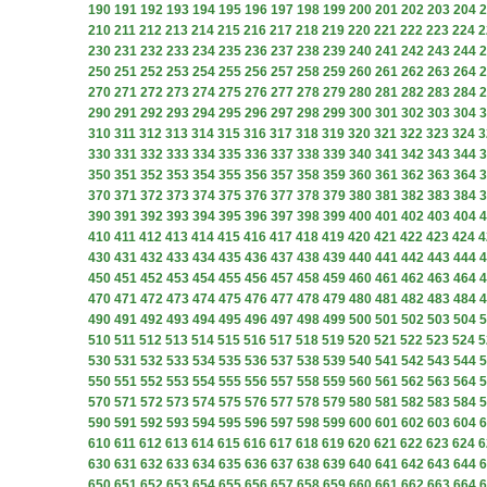
190
191
192
193
194
195
196
197
198
199
200
201
202
203
204
2
210
211
212
213
214
215
216
217
218
219
220
221
222
223
224
2
230
231
232
233
234
235
236
237
238
239
240
241
242
243
244
2
250
251
252
253
254
255
256
257
258
259
260
261
262
263
264
2
270
271
272
273
274
275
276
277
278
279
280
281
282
283
284
2
290
291
292
293
294
295
296
297
298
299
300
301
302
303
304
3
310
311
312
313
314
315
316
317
318
319
320
321
322
323
324
3
330
331
332
333
334
335
336
337
338
339
340
341
342
343
344
3
350
351
352
353
354
355
356
357
358
359
360
361
362
363
364
3
370
371
372
373
374
375
376
377
378
379
380
381
382
383
384
3
390
391
392
393
394
395
396
397
398
399
400
401
402
403
404
4
410
411
412
413
414
415
416
417
418
419
420
421
422
423
424
4
430
431
432
433
434
435
436
437
438
439
440
441
442
443
444
4
450
451
452
453
454
455
456
457
458
459
460
461
462
463
464
4
470
471
472
473
474
475
476
477
478
479
480
481
482
483
484
4
490
491
492
493
494
495
496
497
498
499
500
501
502
503
504
5
510
511
512
513
514
515
516
517
518
519
520
521
522
523
524
5
530
531
532
533
534
535
536
537
538
539
540
541
542
543
544
5
550
551
552
553
554
555
556
557
558
559
560
561
562
563
564
5
570
571
572
573
574
575
576
577
578
579
580
581
582
583
584
5
590
591
592
593
594
595
596
597
598
599
600
601
602
603
604
6
610
611
612
613
614
615
616
617
618
619
620
621
622
623
624
6
630
631
632
633
634
635
636
637
638
639
640
641
642
643
644
6
650
651
652
653
654
655
656
657
658
659
660
661
662
663
664
6