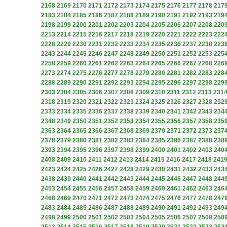
2168
2169
2170
2171
2172
2173
2174
2175
2176
2177
2178
217
2183
2184
2185
2186
2187
2188
2189
2190
2191
2192
2193
219
2198
2199
2200
2201
2202
2203
2204
2205
2206
2207
2208
220
2213
2214
2215
2216
2217
2218
2219
2220
2221
2222
2223
222
2228
2229
2230
2231
2232
2233
2234
2235
2236
2237
2238
223
2243
2244
2245
2246
2247
2248
2249
2250
2251
2252
2253
225
2258
2259
2260
2261
2262
2263
2264
2265
2266
2267
2268
226
2273
2274
2275
2276
2277
2278
2279
2280
2281
2282
2283
228
2288
2289
2290
2291
2292
2293
2294
2295
2296
2297
2298
229
2303
2304
2305
2306
2307
2308
2309
2310
2311
2312
2313
231
2318
2319
2320
2321
2322
2323
2324
2325
2326
2327
2328
232
2333
2334
2335
2336
2337
2338
2339
2340
2341
2342
2343
234
2348
2349
2350
2351
2352
2353
2354
2355
2356
2357
2358
235
2363
2364
2365
2366
2367
2368
2369
2370
2371
2372
2373
237
2378
2379
2380
2381
2382
2383
2384
2385
2386
2387
2388
238
2393
2394
2395
2396
2397
2398
2399
2400
2401
2402
2403
240
2408
2409
2410
2411
2412
2413
2414
2415
2416
2417
2418
241
2423
2424
2425
2426
2427
2428
2429
2430
2431
2432
2433
243
2438
2439
2440
2441
2442
2443
2444
2445
2446
2447
2448
244
2453
2454
2455
2456
2457
2458
2459
2460
2461
2462
2463
246
2468
2469
2470
2471
2472
2473
2474
2475
2476
2477
2478
247
2483
2484
2485
2486
2487
2488
2489
2490
2491
2492
2493
249
2498
2499
2500
2501
2502
2503
2504
2505
2506
2507
2508
250