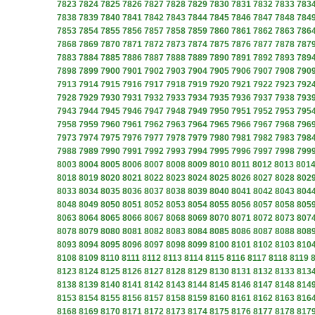
7823
7824
7825
7826
7827
7828
7829
7830
7831
7832
7833
783
7838
7839
7840
7841
7842
7843
7844
7845
7846
7847
7848
784
7853
7854
7855
7856
7857
7858
7859
7860
7861
7862
7863
786
7868
7869
7870
7871
7872
7873
7874
7875
7876
7877
7878
787
7883
7884
7885
7886
7887
7888
7889
7890
7891
7892
7893
789
7898
7899
7900
7901
7902
7903
7904
7905
7906
7907
7908
790
7913
7914
7915
7916
7917
7918
7919
7920
7921
7922
7923
792
7928
7929
7930
7931
7932
7933
7934
7935
7936
7937
7938
793
7943
7944
7945
7946
7947
7948
7949
7950
7951
7952
7953
795
7958
7959
7960
7961
7962
7963
7964
7965
7966
7967
7968
796
7973
7974
7975
7976
7977
7978
7979
7980
7981
7982
7983
798
7988
7989
7990
7991
7992
7993
7994
7995
7996
7997
7998
799
8003
8004
8005
8006
8007
8008
8009
8010
8011
8012
8013
801
8018
8019
8020
8021
8022
8023
8024
8025
8026
8027
8028
802
8033
8034
8035
8036
8037
8038
8039
8040
8041
8042
8043
804
8048
8049
8050
8051
8052
8053
8054
8055
8056
8057
8058
805
8063
8064
8065
8066
8067
8068
8069
8070
8071
8072
8073
807
8078
8079
8080
8081
8082
8083
8084
8085
8086
8087
8088
808
8093
8094
8095
8096
8097
8098
8099
8100
8101
8102
8103
810
8108
8109
8110
8111
8112
8113
8114
8115
8116
8117
8118
8119
8123
8124
8125
8126
8127
8128
8129
8130
8131
8132
8133
813
8138
8139
8140
8141
8142
8143
8144
8145
8146
8147
8148
814
8153
8154
8155
8156
8157
8158
8159
8160
8161
8162
8163
816
8168
8169
8170
8171
8172
8173
8174
8175
8176
8177
8178
817