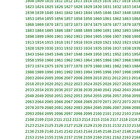
1808
1809
1810
1811
1812
1813
1814
1815
1816
1817
1818
181
1823
1824
1825
1826
1827
1828
1829
1830
1831
1832
1833
183
1838
1839
1840
1841
1842
1843
1844
1845
1846
1847
1848
184
1853
1854
1855
1856
1857
1858
1859
1860
1861
1862
1863
186
1868
1869
1870
1871
1872
1873
1874
1875
1876
1877
1878
187
1883
1884
1885
1886
1887
1888
1889
1890
1891
1892
1893
189
1898
1899
1900
1901
1902
1903
1904
1905
1906
1907
1908
190
1913
1914
1915
1916
1917
1918
1919
1920
1921
1922
1923
192
1928
1929
1930
1931
1932
1933
1934
1935
1936
1937
1938
193
1943
1944
1945
1946
1947
1948
1949
1950
1951
1952
1953
195
1958
1959
1960
1961
1962
1963
1964
1965
1966
1967
1968
196
1973
1974
1975
1976
1977
1978
1979
1980
1981
1982
1983
198
1988
1989
1990
1991
1992
1993
1994
1995
1996
1997
1998
199
2003
2004
2005
2006
2007
2008
2009
2010
2011
2012
2013
201
2018
2019
2020
2021
2022
2023
2024
2025
2026
2027
2028
202
2033
2034
2035
2036
2037
2038
2039
2040
2041
2042
2043
204
2048
2049
2050
2051
2052
2053
2054
2055
2056
2057
2058
205
2063
2064
2065
2066
2067
2068
2069
2070
2071
2072
2073
207
2078
2079
2080
2081
2082
2083
2084
2085
2086
2087
2088
208
2093
2094
2095
2096
2097
2098
2099
2100
2101
2102
2103
210
2108
2109
2110
2111
2112
2113
2114
2115
2116
2117
2118
2119
2123
2124
2125
2126
2127
2128
2129
2130
2131
2132
2133
213
2138
2139
2140
2141
2142
2143
2144
2145
2146
2147
2148
214
2153
2154
2155
2156
2157
2158
2159
2160
2161
2162
2163
216