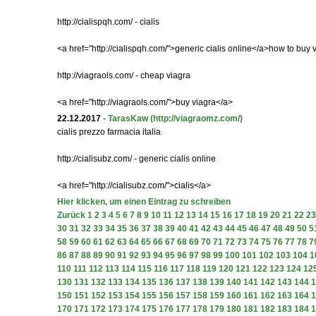
http://cialispqh.com/ - cialis
<a href="http://cialispqh.com/">generic cialis online</a>how to buy 
http://viagraols.com/ - cheap viagra
<a href="http://viagraols.com/">buy viagra</a>
22.12.2017
-
TarasKaw
(http://viagraomz.com/)
cialis prezzo farmacia italia
http://cialisubz.com/ - generic cialis online
<a href="http://cialisubz.com/">cialis</a>
Hier klicken, um einen Eintrag zu schreiben
Zurück
1
2
3
4
5
6
7
8
9
10
11
12
13
14
15
16
17
18
19
20
21
22
23
30
31
32
33
34
35
36
37
38
39
40
41
42
43
44
45
46
47
48
49
50
5
58
59
60
61
62
63
64
65
66
67
68
69
70
71
72
73
74
75
76
77
78
7
86
87
88
89
90
91
92
93
94
95
96
97
98
99
100
101
102
103
104
1
110
111
112
113
114
115
116
117
118
119
120
121
122
123
124
12
130
131
132
133
134
135
136
137
138
139
140
141
142
143
144
1
150
151
152
153
154
155
156
157
158
159
160
161
162
163
164
1
170
171
172
173
174
175
176
177
178
179
180
181
182
183
184
1