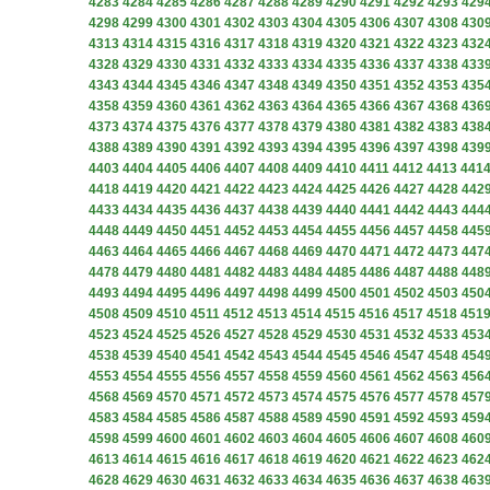
4283
4284
4285
4286
4287
4288
4289
4290
4291
4292
4293
429
4298
4299
4300
4301
4302
4303
4304
4305
4306
4307
4308
430
4313
4314
4315
4316
4317
4318
4319
4320
4321
4322
4323
432
4328
4329
4330
4331
4332
4333
4334
4335
4336
4337
4338
433
4343
4344
4345
4346
4347
4348
4349
4350
4351
4352
4353
435
4358
4359
4360
4361
4362
4363
4364
4365
4366
4367
4368
436
4373
4374
4375
4376
4377
4378
4379
4380
4381
4382
4383
438
4388
4389
4390
4391
4392
4393
4394
4395
4396
4397
4398
439
4403
4404
4405
4406
4407
4408
4409
4410
4411
4412
4413
441
4418
4419
4420
4421
4422
4423
4424
4425
4426
4427
4428
442
4433
4434
4435
4436
4437
4438
4439
4440
4441
4442
4443
444
4448
4449
4450
4451
4452
4453
4454
4455
4456
4457
4458
445
4463
4464
4465
4466
4467
4468
4469
4470
4471
4472
4473
447
4478
4479
4480
4481
4482
4483
4484
4485
4486
4487
4488
448
4493
4494
4495
4496
4497
4498
4499
4500
4501
4502
4503
450
4508
4509
4510
4511
4512
4513
4514
4515
4516
4517
4518
451
4523
4524
4525
4526
4527
4528
4529
4530
4531
4532
4533
453
4538
4539
4540
4541
4542
4543
4544
4545
4546
4547
4548
454
4553
4554
4555
4556
4557
4558
4559
4560
4561
4562
4563
456
4568
4569
4570
4571
4572
4573
4574
4575
4576
4577
4578
457
4583
4584
4585
4586
4587
4588
4589
4590
4591
4592
4593
459
4598
4599
4600
4601
4602
4603
4604
4605
4606
4607
4608
460
4613
4614
4615
4616
4617
4618
4619
4620
4621
4622
4623
462
4628
4629
4630
4631
4632
4633
4634
4635
4636
4637
4638
463