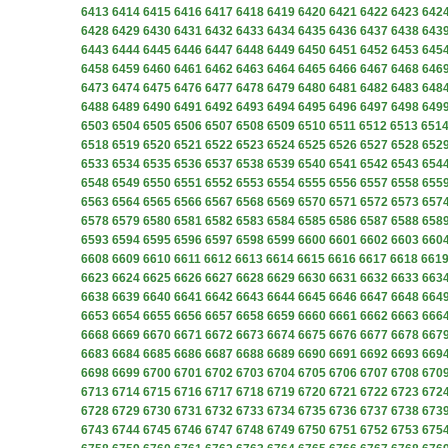
6413
6414
6415
6416
6417
6418
6419
6420
6421
6422
6423
642
6428
6429
6430
6431
6432
6433
6434
6435
6436
6437
6438
643
6443
6444
6445
6446
6447
6448
6449
6450
6451
6452
6453
645
6458
6459
6460
6461
6462
6463
6464
6465
6466
6467
6468
646
6473
6474
6475
6476
6477
6478
6479
6480
6481
6482
6483
648
6488
6489
6490
6491
6492
6493
6494
6495
6496
6497
6498
649
6503
6504
6505
6506
6507
6508
6509
6510
6511
6512
6513
651
6518
6519
6520
6521
6522
6523
6524
6525
6526
6527
6528
652
6533
6534
6535
6536
6537
6538
6539
6540
6541
6542
6543
654
6548
6549
6550
6551
6552
6553
6554
6555
6556
6557
6558
655
6563
6564
6565
6566
6567
6568
6569
6570
6571
6572
6573
657
6578
6579
6580
6581
6582
6583
6584
6585
6586
6587
6588
658
6593
6594
6595
6596
6597
6598
6599
6600
6601
6602
6603
660
6608
6609
6610
6611
6612
6613
6614
6615
6616
6617
6618
661
6623
6624
6625
6626
6627
6628
6629
6630
6631
6632
6633
663
6638
6639
6640
6641
6642
6643
6644
6645
6646
6647
6648
664
6653
6654
6655
6656
6657
6658
6659
6660
6661
6662
6663
666
6668
6669
6670
6671
6672
6673
6674
6675
6676
6677
6678
667
6683
6684
6685
6686
6687
6688
6689
6690
6691
6692
6693
669
6698
6699
6700
6701
6702
6703
6704
6705
6706
6707
6708
670
6713
6714
6715
6716
6717
6718
6719
6720
6721
6722
6723
672
6728
6729
6730
6731
6732
6733
6734
6735
6736
6737
6738
673
6743
6744
6745
6746
6747
6748
6749
6750
6751
6752
6753
675