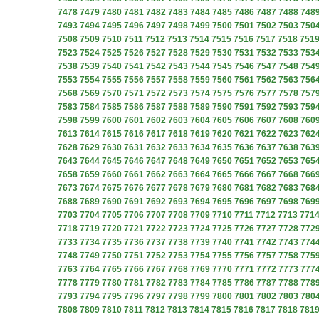
7478
7479
7480
7481
7482
7483
7484
7485
7486
7487
7488
748
7493
7494
7495
7496
7497
7498
7499
7500
7501
7502
7503
750
7508
7509
7510
7511
7512
7513
7514
7515
7516
7517
7518
751
7523
7524
7525
7526
7527
7528
7529
7530
7531
7532
7533
753
7538
7539
7540
7541
7542
7543
7544
7545
7546
7547
7548
754
7553
7554
7555
7556
7557
7558
7559
7560
7561
7562
7563
756
7568
7569
7570
7571
7572
7573
7574
7575
7576
7577
7578
757
7583
7584
7585
7586
7587
7588
7589
7590
7591
7592
7593
759
7598
7599
7600
7601
7602
7603
7604
7605
7606
7607
7608
760
7613
7614
7615
7616
7617
7618
7619
7620
7621
7622
7623
762
7628
7629
7630
7631
7632
7633
7634
7635
7636
7637
7638
763
7643
7644
7645
7646
7647
7648
7649
7650
7651
7652
7653
765
7658
7659
7660
7661
7662
7663
7664
7665
7666
7667
7668
766
7673
7674
7675
7676
7677
7678
7679
7680
7681
7682
7683
768
7688
7689
7690
7691
7692
7693
7694
7695
7696
7697
7698
769
7703
7704
7705
7706
7707
7708
7709
7710
7711
7712
7713
771
7718
7719
7720
7721
7722
7723
7724
7725
7726
7727
7728
772
7733
7734
7735
7736
7737
7738
7739
7740
7741
7742
7743
774
7748
7749
7750
7751
7752
7753
7754
7755
7756
7757
7758
775
7763
7764
7765
7766
7767
7768
7769
7770
7771
7772
7773
777
7778
7779
7780
7781
7782
7783
7784
7785
7786
7787
7788
778
7793
7794
7795
7796
7797
7798
7799
7800
7801
7802
7803
780
7808
7809
7810
7811
7812
7813
7814
7815
7816
7817
7818
781