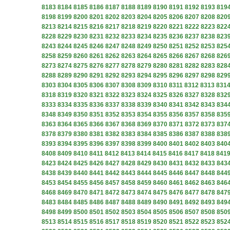
8183
8184
8185
8186
8187
8188
8189
8190
8191
8192
8193
819
8198
8199
8200
8201
8202
8203
8204
8205
8206
8207
8208
820
8213
8214
8215
8216
8217
8218
8219
8220
8221
8222
8223
822
8228
8229
8230
8231
8232
8233
8234
8235
8236
8237
8238
823
8243
8244
8245
8246
8247
8248
8249
8250
8251
8252
8253
825
8258
8259
8260
8261
8262
8263
8264
8265
8266
8267
8268
826
8273
8274
8275
8276
8277
8278
8279
8280
8281
8282
8283
828
8288
8289
8290
8291
8292
8293
8294
8295
8296
8297
8298
829
8303
8304
8305
8306
8307
8308
8309
8310
8311
8312
8313
831
8318
8319
8320
8321
8322
8323
8324
8325
8326
8327
8328
832
8333
8334
8335
8336
8337
8338
8339
8340
8341
8342
8343
834
8348
8349
8350
8351
8352
8353
8354
8355
8356
8357
8358
835
8363
8364
8365
8366
8367
8368
8369
8370
8371
8372
8373
837
8378
8379
8380
8381
8382
8383
8384
8385
8386
8387
8388
838
8393
8394
8395
8396
8397
8398
8399
8400
8401
8402
8403
840
8408
8409
8410
8411
8412
8413
8414
8415
8416
8417
8418
841
8423
8424
8425
8426
8427
8428
8429
8430
8431
8432
8433
843
8438
8439
8440
8441
8442
8443
8444
8445
8446
8447
8448
844
8453
8454
8455
8456
8457
8458
8459
8460
8461
8462
8463
846
8468
8469
8470
8471
8472
8473
8474
8475
8476
8477
8478
847
8483
8484
8485
8486
8487
8488
8489
8490
8491
8492
8493
849
8498
8499
8500
8501
8502
8503
8504
8505
8506
8507
8508
850
8513
8514
8515
8516
8517
8518
8519
8520
8521
8522
8523
852