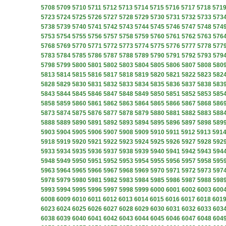
5708
5709
5710
5711
5712
5713
5714
5715
5716
5717
5718
571
5723
5724
5725
5726
5727
5728
5729
5730
5731
5732
5733
573
5738
5739
5740
5741
5742
5743
5744
5745
5746
5747
5748
574
5753
5754
5755
5756
5757
5758
5759
5760
5761
5762
5763
576
5768
5769
5770
5771
5772
5773
5774
5775
5776
5777
5778
577
5783
5784
5785
5786
5787
5788
5789
5790
5791
5792
5793
579
5798
5799
5800
5801
5802
5803
5804
5805
5806
5807
5808
580
5813
5814
5815
5816
5817
5818
5819
5820
5821
5822
5823
582
5828
5829
5830
5831
5832
5833
5834
5835
5836
5837
5838
583
5843
5844
5845
5846
5847
5848
5849
5850
5851
5852
5853
585
5858
5859
5860
5861
5862
5863
5864
5865
5866
5867
5868
586
5873
5874
5875
5876
5877
5878
5879
5880
5881
5882
5883
588
5888
5889
5890
5891
5892
5893
5894
5895
5896
5897
5898
589
5903
5904
5905
5906
5907
5908
5909
5910
5911
5912
5913
591
5918
5919
5920
5921
5922
5923
5924
5925
5926
5927
5928
592
5933
5934
5935
5936
5937
5938
5939
5940
5941
5942
5943
594
5948
5949
5950
5951
5952
5953
5954
5955
5956
5957
5958
595
5963
5964
5965
5966
5967
5968
5969
5970
5971
5972
5973
597
5978
5979
5980
5981
5982
5983
5984
5985
5986
5987
5988
598
5993
5994
5995
5996
5997
5998
5999
6000
6001
6002
6003
600
6008
6009
6010
6011
6012
6013
6014
6015
6016
6017
6018
601
6023
6024
6025
6026
6027
6028
6029
6030
6031
6032
6033
603
6038
6039
6040
6041
6042
6043
6044
6045
6046
6047
6048
604