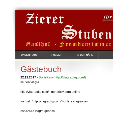
UNSER HAUS
FREIZEIT
IN DER NÄHE
Gästebuch
22.12.2017
-
BorisKaw
(http://viagraqkg.com/)
kaufen viagra
http://viagraqkg.com/ - generic viagra online
<a href="http://viagraqkg.com/">online viagra</a>
espa241a viagra genrico