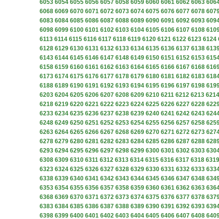
6053
6054
6055
6056
6057
6058
6059
6060
6061
6062
6063
606
6068
6069
6070
6071
6072
6073
6074
6075
6076
6077
6078
607
6083
6084
6085
6086
6087
6088
6089
6090
6091
6092
6093
609
6098
6099
6100
6101
6102
6103
6104
6105
6106
6107
6108
610
6113
6114
6115
6116
6117
6118
6119
6120
6121
6122
6123
6124
6128
6129
6130
6131
6132
6133
6134
6135
6136
6137
6138
613
6143
6144
6145
6146
6147
6148
6149
6150
6151
6152
6153
615
6158
6159
6160
6161
6162
6163
6164
6165
6166
6167
6168
616
6173
6174
6175
6176
6177
6178
6179
6180
6181
6182
6183
618
6188
6189
6190
6191
6192
6193
6194
6195
6196
6197
6198
619
6203
6204
6205
6206
6207
6208
6209
6210
6211
6212
6213
621
6218
6219
6220
6221
6222
6223
6224
6225
6226
6227
6228
622
6233
6234
6235
6236
6237
6238
6239
6240
6241
6242
6243
624
6248
6249
6250
6251
6252
6253
6254
6255
6256
6257
6258
625
6263
6264
6265
6266
6267
6268
6269
6270
6271
6272
6273
627
6278
6279
6280
6281
6282
6283
6284
6285
6286
6287
6288
628
6293
6294
6295
6296
6297
6298
6299
6300
6301
6302
6303
630
6308
6309
6310
6311
6312
6313
6314
6315
6316
6317
6318
631
6323
6324
6325
6326
6327
6328
6329
6330
6331
6332
6333
633
6338
6339
6340
6341
6342
6343
6344
6345
6346
6347
6348
634
6353
6354
6355
6356
6357
6358
6359
6360
6361
6362
6363
636
6368
6369
6370
6371
6372
6373
6374
6375
6376
6377
6378
637
6383
6384
6385
6386
6387
6388
6389
6390
6391
6392
6393
639
6398
6399
6400
6401
6402
6403
6404
6405
6406
6407
6408
640