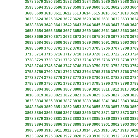
3578
3579
3580
3581
3582
3583
3584
3585
3586
3587
3588
358
3593
3594
3595
3596
3597
3598
3599
3600
3601
3602
3603
360
3608
3609
3610
3611
3612
3613
3614
3615
3616
3617
3618
361
3623
3624
3625
3626
3627
3628
3629
3630
3631
3632
3633
363
3638
3639
3640
3641
3642
3643
3644
3645
3646
3647
3648
364
3653
3654
3655
3656
3657
3658
3659
3660
3661
3662
3663
366
3668
3669
3670
3671
3672
3673
3674
3675
3676
3677
3678
367
3683
3684
3685
3686
3687
3688
3689
3690
3691
3692
3693
369
3698
3699
3700
3701
3702
3703
3704
3705
3706
3707
3708
370
3713
3714
3715
3716
3717
3718
3719
3720
3721
3722
3723
372
3728
3729
3730
3731
3732
3733
3734
3735
3736
3737
3738
373
3743
3744
3745
3746
3747
3748
3749
3750
3751
3752
3753
375
3758
3759
3760
3761
3762
3763
3764
3765
3766
3767
3768
376
3773
3774
3775
3776
3777
3778
3779
3780
3781
3782
3783
378
3788
3789
3790
3791
3792
3793
3794
3795
3796
3797
3798
379
3803
3804
3805
3806
3807
3808
3809
3810
3811
3812
3813
381
3818
3819
3820
3821
3822
3823
3824
3825
3826
3827
3828
382
3833
3834
3835
3836
3837
3838
3839
3840
3841
3842
3843
384
3848
3849
3850
3851
3852
3853
3854
3855
3856
3857
3858
385
3863
3864
3865
3866
3867
3868
3869
3870
3871
3872
3873
387
3878
3879
3880
3881
3882
3883
3884
3885
3886
3887
3888
388
3893
3894
3895
3896
3897
3898
3899
3900
3901
3902
3903
390
3908
3909
3910
3911
3912
3913
3914
3915
3916
3917
3918
391
3923
3924
3925
3926
3927
3928
3929
3930
3931
3932
3933
393