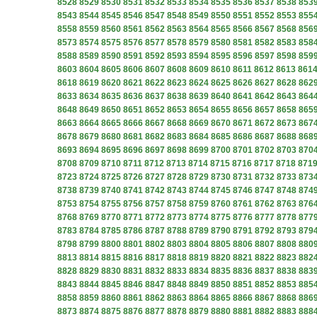
8528
8529
8530
8531
8532
8533
8534
8535
8536
8537
8538
853
8543
8544
8545
8546
8547
8548
8549
8550
8551
8552
8553
855
8558
8559
8560
8561
8562
8563
8564
8565
8566
8567
8568
856
8573
8574
8575
8576
8577
8578
8579
8580
8581
8582
8583
858
8588
8589
8590
8591
8592
8593
8594
8595
8596
8597
8598
859
8603
8604
8605
8606
8607
8608
8609
8610
8611
8612
8613
861
8618
8619
8620
8621
8622
8623
8624
8625
8626
8627
8628
862
8633
8634
8635
8636
8637
8638
8639
8640
8641
8642
8643
864
8648
8649
8650
8651
8652
8653
8654
8655
8656
8657
8658
865
8663
8664
8665
8666
8667
8668
8669
8670
8671
8672
8673
867
8678
8679
8680
8681
8682
8683
8684
8685
8686
8687
8688
868
8693
8694
8695
8696
8697
8698
8699
8700
8701
8702
8703
870
8708
8709
8710
8711
8712
8713
8714
8715
8716
8717
8718
871
8723
8724
8725
8726
8727
8728
8729
8730
8731
8732
8733
873
8738
8739
8740
8741
8742
8743
8744
8745
8746
8747
8748
874
8753
8754
8755
8756
8757
8758
8759
8760
8761
8762
8763
876
8768
8769
8770
8771
8772
8773
8774
8775
8776
8777
8778
877
8783
8784
8785
8786
8787
8788
8789
8790
8791
8792
8793
879
8798
8799
8800
8801
8802
8803
8804
8805
8806
8807
8808
880
8813
8814
8815
8816
8817
8818
8819
8820
8821
8822
8823
882
8828
8829
8830
8831
8832
8833
8834
8835
8836
8837
8838
883
8843
8844
8845
8846
8847
8848
8849
8850
8851
8852
8853
885
8858
8859
8860
8861
8862
8863
8864
8865
8866
8867
8868
886
8873
8874
8875
8876
8877
8878
8879
8880
8881
8882
8883
888