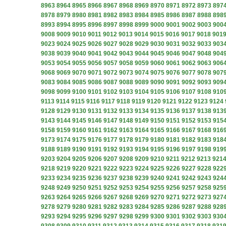
8963
8964
8965
8966
8967
8968
8969
8970
8971
8972
8973
897
8978
8979
8980
8981
8982
8983
8984
8985
8986
8987
8988
898
8993
8994
8995
8996
8997
8998
8999
9000
9001
9002
9003
900
9008
9009
9010
9011
9012
9013
9014
9015
9016
9017
9018
901
9023
9024
9025
9026
9027
9028
9029
9030
9031
9032
9033
903
9038
9039
9040
9041
9042
9043
9044
9045
9046
9047
9048
904
9053
9054
9055
9056
9057
9058
9059
9060
9061
9062
9063
906
9068
9069
9070
9071
9072
9073
9074
9075
9076
9077
9078
907
9083
9084
9085
9086
9087
9088
9089
9090
9091
9092
9093
909
9098
9099
9100
9101
9102
9103
9104
9105
9106
9107
9108
910
9113
9114
9115
9116
9117
9118
9119
9120
9121
9122
9123
9124
9128
9129
9130
9131
9132
9133
9134
9135
9136
9137
9138
913
9143
9144
9145
9146
9147
9148
9149
9150
9151
9152
9153
915
9158
9159
9160
9161
9162
9163
9164
9165
9166
9167
9168
916
9173
9174
9175
9176
9177
9178
9179
9180
9181
9182
9183
918
9188
9189
9190
9191
9192
9193
9194
9195
9196
9197
9198
919
9203
9204
9205
9206
9207
9208
9209
9210
9211
9212
9213
921
9218
9219
9220
9221
9222
9223
9224
9225
9226
9227
9228
922
9233
9234
9235
9236
9237
9238
9239
9240
9241
9242
9243
924
9248
9249
9250
9251
9252
9253
9254
9255
9256
9257
9258
925
9263
9264
9265
9266
9267
9268
9269
9270
9271
9272
9273
927
9278
9279
9280
9281
9282
9283
9284
9285
9286
9287
9288
928
9293
9294
9295
9296
9297
9298
9299
9300
9301
9302
9303
930