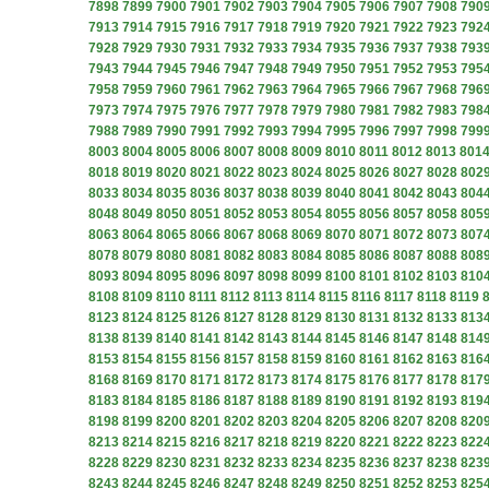
7898
7899
7900
7901
7902
7903
7904
7905
7906
7907
7908
790
7913
7914
7915
7916
7917
7918
7919
7920
7921
7922
7923
792
7928
7929
7930
7931
7932
7933
7934
7935
7936
7937
7938
793
7943
7944
7945
7946
7947
7948
7949
7950
7951
7952
7953
795
7958
7959
7960
7961
7962
7963
7964
7965
7966
7967
7968
796
7973
7974
7975
7976
7977
7978
7979
7980
7981
7982
7983
798
7988
7989
7990
7991
7992
7993
7994
7995
7996
7997
7998
799
8003
8004
8005
8006
8007
8008
8009
8010
8011
8012
8013
801
8018
8019
8020
8021
8022
8023
8024
8025
8026
8027
8028
802
8033
8034
8035
8036
8037
8038
8039
8040
8041
8042
8043
804
8048
8049
8050
8051
8052
8053
8054
8055
8056
8057
8058
805
8063
8064
8065
8066
8067
8068
8069
8070
8071
8072
8073
807
8078
8079
8080
8081
8082
8083
8084
8085
8086
8087
8088
808
8093
8094
8095
8096
8097
8098
8099
8100
8101
8102
8103
810
8108
8109
8110
8111
8112
8113
8114
8115
8116
8117
8118
8119
8123
8124
8125
8126
8127
8128
8129
8130
8131
8132
8133
813
8138
8139
8140
8141
8142
8143
8144
8145
8146
8147
8148
814
8153
8154
8155
8156
8157
8158
8159
8160
8161
8162
8163
816
8168
8169
8170
8171
8172
8173
8174
8175
8176
8177
8178
817
8183
8184
8185
8186
8187
8188
8189
8190
8191
8192
8193
819
8198
8199
8200
8201
8202
8203
8204
8205
8206
8207
8208
820
8213
8214
8215
8216
8217
8218
8219
8220
8221
8222
8223
822
8228
8229
8230
8231
8232
8233
8234
8235
8236
8237
8238
823
8243
8244
8245
8246
8247
8248
8249
8250
8251
8252
8253
825