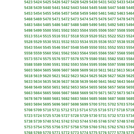
5423
5424
5425
5426
5427
5428
5429
5430
5431
5432
5433
543
5438
5439
5440
5441
5442
5443
5444
5445
5446
5447
5448
544
5453
5454
5455
5456
5457
5458
5459
5460
5461
5462
5463
546
5468
5469
5470
5471
5472
5473
5474
5475
5476
5477
5478
547
5483
5484
5485
5486
5487
5488
5489
5490
5491
5492
5493
549
5498
5499
5500
5501
5502
5503
5504
5505
5506
5507
5508
550
5513
5514
5515
5516
5517
5518
5519
5520
5521
5522
5523
552
5528
5529
5530
5531
5532
5533
5534
5535
5536
5537
5538
553
5543
5544
5545
5546
5547
5548
5549
5550
5551
5552
5553
555
5558
5559
5560
5561
5562
5563
5564
5565
5566
5567
5568
556
5573
5574
5575
5576
5577
5578
5579
5580
5581
5582
5583
558
5588
5589
5590
5591
5592
5593
5594
5595
5596
5597
5598
559
5603
5604
5605
5606
5607
5608
5609
5610
5611
5612
5613
561
5618
5619
5620
5621
5622
5623
5624
5625
5626
5627
5628
562
5633
5634
5635
5636
5637
5638
5639
5640
5641
5642
5643
564
5648
5649
5650
5651
5652
5653
5654
5655
5656
5657
5658
565
5663
5664
5665
5666
5667
5668
5669
5670
5671
5672
5673
567
5678
5679
5680
5681
5682
5683
5684
5685
5686
5687
5688
568
5693
5694
5695
5696
5697
5698
5699
5700
5701
5702
5703
570
5708
5709
5710
5711
5712
5713
5714
5715
5716
5717
5718
571
5723
5724
5725
5726
5727
5728
5729
5730
5731
5732
5733
573
5738
5739
5740
5741
5742
5743
5744
5745
5746
5747
5748
574
5753
5754
5755
5756
5757
5758
5759
5760
5761
5762
5763
576
5768
5769
5770
5771
5772
5773
5774
5775
5776
5777
5778
577