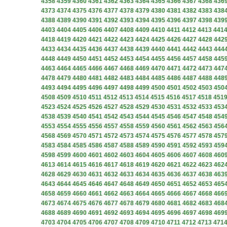
4358
4359
4360
4361
4362
4363
4364
4365
4366
4367
4368
436
4373
4374
4375
4376
4377
4378
4379
4380
4381
4382
4383
438
4388
4389
4390
4391
4392
4393
4394
4395
4396
4397
4398
439
4403
4404
4405
4406
4407
4408
4409
4410
4411
4412
4413
441
4418
4419
4420
4421
4422
4423
4424
4425
4426
4427
4428
442
4433
4434
4435
4436
4437
4438
4439
4440
4441
4442
4443
444
4448
4449
4450
4451
4452
4453
4454
4455
4456
4457
4458
445
4463
4464
4465
4466
4467
4468
4469
4470
4471
4472
4473
447
4478
4479
4480
4481
4482
4483
4484
4485
4486
4487
4488
448
4493
4494
4495
4496
4497
4498
4499
4500
4501
4502
4503
450
4508
4509
4510
4511
4512
4513
4514
4515
4516
4517
4518
451
4523
4524
4525
4526
4527
4528
4529
4530
4531
4532
4533
453
4538
4539
4540
4541
4542
4543
4544
4545
4546
4547
4548
454
4553
4554
4555
4556
4557
4558
4559
4560
4561
4562
4563
456
4568
4569
4570
4571
4572
4573
4574
4575
4576
4577
4578
457
4583
4584
4585
4586
4587
4588
4589
4590
4591
4592
4593
459
4598
4599
4600
4601
4602
4603
4604
4605
4606
4607
4608
460
4613
4614
4615
4616
4617
4618
4619
4620
4621
4622
4623
462
4628
4629
4630
4631
4632
4633
4634
4635
4636
4637
4638
463
4643
4644
4645
4646
4647
4648
4649
4650
4651
4652
4653
465
4658
4659
4660
4661
4662
4663
4664
4665
4666
4667
4668
466
4673
4674
4675
4676
4677
4678
4679
4680
4681
4682
4683
468
4688
4689
4690
4691
4692
4693
4694
4695
4696
4697
4698
469
4703
4704
4705
4706
4707
4708
4709
4710
4711
4712
4713
471