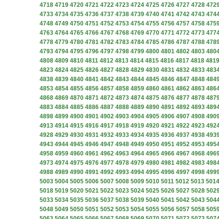
4718
4719
4720
4721
4722
4723
4724
4725
4726
4727
4728
472
4733
4734
4735
4736
4737
4738
4739
4740
4741
4742
4743
474
4748
4749
4750
4751
4752
4753
4754
4755
4756
4757
4758
475
4763
4764
4765
4766
4767
4768
4769
4770
4771
4772
4773
477
4778
4779
4780
4781
4782
4783
4784
4785
4786
4787
4788
478
4793
4794
4795
4796
4797
4798
4799
4800
4801
4802
4803
480
4808
4809
4810
4811
4812
4813
4814
4815
4816
4817
4818
481
4823
4824
4825
4826
4827
4828
4829
4830
4831
4832
4833
483
4838
4839
4840
4841
4842
4843
4844
4845
4846
4847
4848
484
4853
4854
4855
4856
4857
4858
4859
4860
4861
4862
4863
486
4868
4869
4870
4871
4872
4873
4874
4875
4876
4877
4878
487
4883
4884
4885
4886
4887
4888
4889
4890
4891
4892
4893
489
4898
4899
4900
4901
4902
4903
4904
4905
4906
4907
4908
490
4913
4914
4915
4916
4917
4918
4919
4920
4921
4922
4923
492
4928
4929
4930
4931
4932
4933
4934
4935
4936
4937
4938
493
4943
4944
4945
4946
4947
4948
4949
4950
4951
4952
4953
495
4958
4959
4960
4961
4962
4963
4964
4965
4966
4967
4968
496
4973
4974
4975
4976
4977
4978
4979
4980
4981
4982
4983
498
4988
4989
4990
4991
4992
4993
4994
4995
4996
4997
4998
499
5003
5004
5005
5006
5007
5008
5009
5010
5011
5012
5013
501
5018
5019
5020
5021
5022
5023
5024
5025
5026
5027
5028
502
5033
5034
5035
5036
5037
5038
5039
5040
5041
5042
5043
504
5048
5049
5050
5051
5052
5053
5054
5055
5056
5057
5058
505
5063
5064
5065
5066
5067
5068
5069
5070
5071
5072
5073
507