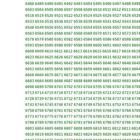
6488
6489
6490
6491
6492
6493
6494
6495
6496
6497
6498
649
6503
6504
6505
6506
6507
6508
6509
6510
6511
6512
6513
651
6518
6519
6520
6521
6522
6523
6524
6525
6526
6527
6528
652
6533
6534
6535
6536
6537
6538
6539
6540
6541
6542
6543
654
6548
6549
6550
6551
6552
6553
6554
6555
6556
6557
6558
655
6563
6564
6565
6566
6567
6568
6569
6570
6571
6572
6573
657
6578
6579
6580
6581
6582
6583
6584
6585
6586
6587
6588
658
6593
6594
6595
6596
6597
6598
6599
6600
6601
6602
6603
660
6608
6609
6610
6611
6612
6613
6614
6615
6616
6617
6618
661
6623
6624
6625
6626
6627
6628
6629
6630
6631
6632
6633
663
6638
6639
6640
6641
6642
6643
6644
6645
6646
6647
6648
664
6653
6654
6655
6656
6657
6658
6659
6660
6661
6662
6663
666
6668
6669
6670
6671
6672
6673
6674
6675
6676
6677
6678
667
6683
6684
6685
6686
6687
6688
6689
6690
6691
6692
6693
669
6698
6699
6700
6701
6702
6703
6704
6705
6706
6707
6708
670
6713
6714
6715
6716
6717
6718
6719
6720
6721
6722
6723
672
6728
6729
6730
6731
6732
6733
6734
6735
6736
6737
6738
673
6743
6744
6745
6746
6747
6748
6749
6750
6751
6752
6753
675
6758
6759
6760
6761
6762
6763
6764
6765
6766
6767
6768
676
6773
6774
6775
6776
6777
6778
6779
6780
6781
6782
6783
678
6788
6789
6790
6791
6792
6793
6794
6795
6796
6797
6798
679
6803
6804
6805
6806
6807
6808
6809
6810
6811
6812
6813
681
6818
6819
6820
6821
6822
6823
6824
6825
6826
6827
6828
682