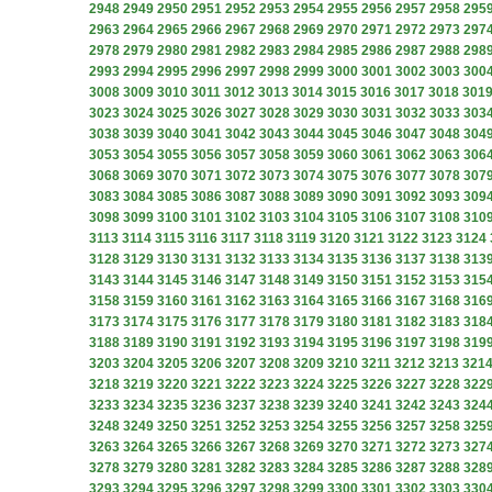
2948
2949
2950
2951
2952
2953
2954
2955
2956
2957
2958
295
2963
2964
2965
2966
2967
2968
2969
2970
2971
2972
2973
297
2978
2979
2980
2981
2982
2983
2984
2985
2986
2987
2988
298
2993
2994
2995
2996
2997
2998
2999
3000
3001
3002
3003
300
3008
3009
3010
3011
3012
3013
3014
3015
3016
3017
3018
301
3023
3024
3025
3026
3027
3028
3029
3030
3031
3032
3033
303
3038
3039
3040
3041
3042
3043
3044
3045
3046
3047
3048
304
3053
3054
3055
3056
3057
3058
3059
3060
3061
3062
3063
306
3068
3069
3070
3071
3072
3073
3074
3075
3076
3077
3078
307
3083
3084
3085
3086
3087
3088
3089
3090
3091
3092
3093
309
3098
3099
3100
3101
3102
3103
3104
3105
3106
3107
3108
310
3113
3114
3115
3116
3117
3118
3119
3120
3121
3122
3123
3124
3128
3129
3130
3131
3132
3133
3134
3135
3136
3137
3138
313
3143
3144
3145
3146
3147
3148
3149
3150
3151
3152
3153
315
3158
3159
3160
3161
3162
3163
3164
3165
3166
3167
3168
316
3173
3174
3175
3176
3177
3178
3179
3180
3181
3182
3183
318
3188
3189
3190
3191
3192
3193
3194
3195
3196
3197
3198
319
3203
3204
3205
3206
3207
3208
3209
3210
3211
3212
3213
321
3218
3219
3220
3221
3222
3223
3224
3225
3226
3227
3228
322
3233
3234
3235
3236
3237
3238
3239
3240
3241
3242
3243
324
3248
3249
3250
3251
3252
3253
3254
3255
3256
3257
3258
325
3263
3264
3265
3266
3267
3268
3269
3270
3271
3272
3273
327
3278
3279
3280
3281
3282
3283
3284
3285
3286
3287
3288
328
3293
3294
3295
3296
3297
3298
3299
3300
3301
3302
3303
330