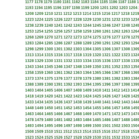
1177
1178
1179
1180
1181
1182
1183
1184
1185
1186
1187
1188
1
1193
1194
1195
1196
1197
1198
1199
1200
1201
1202
1203
1204
1208
1209
1210
1211
1212
1213
1214
1215
1216
1217
1218
121
1223
1224
1225
1226
1227
1228
1229
1230
1231
1232
1233
123
1238
1239
1240
1241
1242
1243
1244
1245
1246
1247
1248
124
1253
1254
1255
1256
1257
1258
1259
1260
1261
1262
1263
126
1268
1269
1270
1271
1272
1273
1274
1275
1276
1277
1278
127
1283
1284
1285
1286
1287
1288
1289
1290
1291
1292
1293
129
1298
1299
1300
1301
1302
1303
1304
1305
1306
1307
1308
130
1313
1314
1315
1316
1317
1318
1319
1320
1321
1322
1323
132
1328
1329
1330
1331
1332
1333
1334
1335
1336
1337
1338
133
1343
1344
1345
1346
1347
1348
1349
1350
1351
1352
1353
135
1358
1359
1360
1361
1362
1363
1364
1365
1366
1367
1368
136
1373
1374
1375
1376
1377
1378
1379
1380
1381
1382
1383
138
1388
1389
1390
1391
1392
1393
1394
1395
1396
1397
1398
139
1403
1404
1405
1406
1407
1408
1409
1410
1411
1412
1413
141
1418
1419
1420
1421
1422
1423
1424
1425
1426
1427
1428
142
1433
1434
1435
1436
1437
1438
1439
1440
1441
1442
1443
144
1448
1449
1450
1451
1452
1453
1454
1455
1456
1457
1458
145
1463
1464
1465
1466
1467
1468
1469
1470
1471
1472
1473
147
1478
1479
1480
1481
1482
1483
1484
1485
1486
1487
1488
148
1493
1494
1495
1496
1497
1498
1499
1500
1501
1502
1503
150
1508
1509
1510
1511
1512
1513
1514
1515
1516
1517
1518
151
1523
1524
1525
1526
1527
1528
1529
1530
1531
1532
1533
153