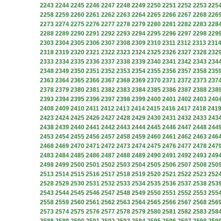
2243
2244
2245
2246
2247
2248
2249
2250
2251
2252
2253
225
2258
2259
2260
2261
2262
2263
2264
2265
2266
2267
2268
226
2273
2274
2275
2276
2277
2278
2279
2280
2281
2282
2283
228
2288
2289
2290
2291
2292
2293
2294
2295
2296
2297
2298
229
2303
2304
2305
2306
2307
2308
2309
2310
2311
2312
2313
231
2318
2319
2320
2321
2322
2323
2324
2325
2326
2327
2328
232
2333
2334
2335
2336
2337
2338
2339
2340
2341
2342
2343
234
2348
2349
2350
2351
2352
2353
2354
2355
2356
2357
2358
235
2363
2364
2365
2366
2367
2368
2369
2370
2371
2372
2373
237
2378
2379
2380
2381
2382
2383
2384
2385
2386
2387
2388
238
2393
2394
2395
2396
2397
2398
2399
2400
2401
2402
2403
240
2408
2409
2410
2411
2412
2413
2414
2415
2416
2417
2418
241
2423
2424
2425
2426
2427
2428
2429
2430
2431
2432
2433
243
2438
2439
2440
2441
2442
2443
2444
2445
2446
2447
2448
244
2453
2454
2455
2456
2457
2458
2459
2460
2461
2462
2463
246
2468
2469
2470
2471
2472
2473
2474
2475
2476
2477
2478
247
2483
2484
2485
2486
2487
2488
2489
2490
2491
2492
2493
249
2498
2499
2500
2501
2502
2503
2504
2505
2506
2507
2508
250
2513
2514
2515
2516
2517
2518
2519
2520
2521
2522
2523
252
2528
2529
2530
2531
2532
2533
2534
2535
2536
2537
2538
253
2543
2544
2545
2546
2547
2548
2549
2550
2551
2552
2553
255
2558
2559
2560
2561
2562
2563
2564
2565
2566
2567
2568
256
2573
2574
2575
2576
2577
2578
2579
2580
2581
2582
2583
258