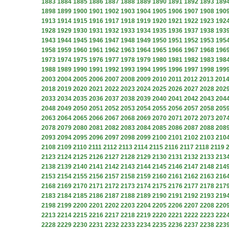
1883
1884
1885
1886
1887
1888
1889
1890
1891
1892
1893
189
1898
1899
1900
1901
1902
1903
1904
1905
1906
1907
1908
190
1913
1914
1915
1916
1917
1918
1919
1920
1921
1922
1923
192
1928
1929
1930
1931
1932
1933
1934
1935
1936
1937
1938
193
1943
1944
1945
1946
1947
1948
1949
1950
1951
1952
1953
195
1958
1959
1960
1961
1962
1963
1964
1965
1966
1967
1968
196
1973
1974
1975
1976
1977
1978
1979
1980
1981
1982
1983
198
1988
1989
1990
1991
1992
1993
1994
1995
1996
1997
1998
199
2003
2004
2005
2006
2007
2008
2009
2010
2011
2012
2013
201
2018
2019
2020
2021
2022
2023
2024
2025
2026
2027
2028
202
2033
2034
2035
2036
2037
2038
2039
2040
2041
2042
2043
204
2048
2049
2050
2051
2052
2053
2054
2055
2056
2057
2058
205
2063
2064
2065
2066
2067
2068
2069
2070
2071
2072
2073
207
2078
2079
2080
2081
2082
2083
2084
2085
2086
2087
2088
208
2093
2094
2095
2096
2097
2098
2099
2100
2101
2102
2103
210
2108
2109
2110
2111
2112
2113
2114
2115
2116
2117
2118
2119
2123
2124
2125
2126
2127
2128
2129
2130
2131
2132
2133
213
2138
2139
2140
2141
2142
2143
2144
2145
2146
2147
2148
214
2153
2154
2155
2156
2157
2158
2159
2160
2161
2162
2163
216
2168
2169
2170
2171
2172
2173
2174
2175
2176
2177
2178
217
2183
2184
2185
2186
2187
2188
2189
2190
2191
2192
2193
219
2198
2199
2200
2201
2202
2203
2204
2205
2206
2207
2208
220
2213
2214
2215
2216
2217
2218
2219
2220
2221
2222
2223
222
2228
2229
2230
2231
2232
2233
2234
2235
2236
2237
2238
223