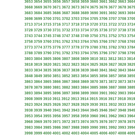
3653
3654
3655
3656
3657
3658
3659
3660
3661
3662
3663
366
3668
3669
3670
3671
3672
3673
3674
3675
3676
3677
3678
367
3683
3684
3685
3686
3687
3688
3689
3690
3691
3692
3693
369
3698
3699
3700
3701
3702
3703
3704
3705
3706
3707
3708
370
3713
3714
3715
3716
3717
3718
3719
3720
3721
3722
3723
372
3728
3729
3730
3731
3732
3733
3734
3735
3736
3737
3738
373
3743
3744
3745
3746
3747
3748
3749
3750
3751
3752
3753
375
3758
3759
3760
3761
3762
3763
3764
3765
3766
3767
3768
376
3773
3774
3775
3776
3777
3778
3779
3780
3781
3782
3783
378
3788
3789
3790
3791
3792
3793
3794
3795
3796
3797
3798
379
3803
3804
3805
3806
3807
3808
3809
3810
3811
3812
3813
381
3818
3819
3820
3821
3822
3823
3824
3825
3826
3827
3828
382
3833
3834
3835
3836
3837
3838
3839
3840
3841
3842
3843
384
3848
3849
3850
3851
3852
3853
3854
3855
3856
3857
3858
385
3863
3864
3865
3866
3867
3868
3869
3870
3871
3872
3873
387
3878
3879
3880
3881
3882
3883
3884
3885
3886
3887
3888
388
3893
3894
3895
3896
3897
3898
3899
3900
3901
3902
3903
390
3908
3909
3910
3911
3912
3913
3914
3915
3916
3917
3918
391
3923
3924
3925
3926
3927
3928
3929
3930
3931
3932
3933
393
3938
3939
3940
3941
3942
3943
3944
3945
3946
3947
3948
394
3953
3954
3955
3956
3957
3958
3959
3960
3961
3962
3963
396
3968
3969
3970
3971
3972
3973
3974
3975
3976
3977
3978
397
3983
3984
3985
3986
3987
3988
3989
3990
3991
3992
3993
399
3998
3999
4000
4001
4002
4003
4004
4005
4006
4007
4008
400