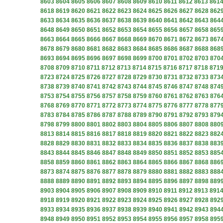
8603
8604
8605
8606
8607
8608
8609
8610
8611
8612
8613
861
8618
8619
8620
8621
8622
8623
8624
8625
8626
8627
8628
862
8633
8634
8635
8636
8637
8638
8639
8640
8641
8642
8643
864
8648
8649
8650
8651
8652
8653
8654
8655
8656
8657
8658
865
8663
8664
8665
8666
8667
8668
8669
8670
8671
8672
8673
867
8678
8679
8680
8681
8682
8683
8684
8685
8686
8687
8688
868
8693
8694
8695
8696
8697
8698
8699
8700
8701
8702
8703
870
8708
8709
8710
8711
8712
8713
8714
8715
8716
8717
8718
871
8723
8724
8725
8726
8727
8728
8729
8730
8731
8732
8733
873
8738
8739
8740
8741
8742
8743
8744
8745
8746
8747
8748
874
8753
8754
8755
8756
8757
8758
8759
8760
8761
8762
8763
876
8768
8769
8770
8771
8772
8773
8774
8775
8776
8777
8778
877
8783
8784
8785
8786
8787
8788
8789
8790
8791
8792
8793
879
8798
8799
8800
8801
8802
8803
8804
8805
8806
8807
8808
880
8813
8814
8815
8816
8817
8818
8819
8820
8821
8822
8823
882
8828
8829
8830
8831
8832
8833
8834
8835
8836
8837
8838
883
8843
8844
8845
8846
8847
8848
8849
8850
8851
8852
8853
885
8858
8859
8860
8861
8862
8863
8864
8865
8866
8867
8868
886
8873
8874
8875
8876
8877
8878
8879
8880
8881
8882
8883
888
8888
8889
8890
8891
8892
8893
8894
8895
8896
8897
8898
889
8903
8904
8905
8906
8907
8908
8909
8910
8911
8912
8913
891
8918
8919
8920
8921
8922
8923
8924
8925
8926
8927
8928
892
8933
8934
8935
8936
8937
8938
8939
8940
8941
8942
8943
894
8948
8949
8950
8951
8952
8953
8954
8955
8956
8957
8958
895