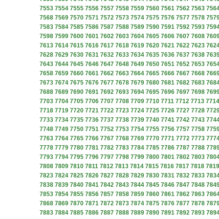
7553
7554
7555
7556
7557
7558
7559
7560
7561
7562
7563
756
7568
7569
7570
7571
7572
7573
7574
7575
7576
7577
7578
757
7583
7584
7585
7586
7587
7588
7589
7590
7591
7592
7593
759
7598
7599
7600
7601
7602
7603
7604
7605
7606
7607
7608
760
7613
7614
7615
7616
7617
7618
7619
7620
7621
7622
7623
762
7628
7629
7630
7631
7632
7633
7634
7635
7636
7637
7638
763
7643
7644
7645
7646
7647
7648
7649
7650
7651
7652
7653
765
7658
7659
7660
7661
7662
7663
7664
7665
7666
7667
7668
766
7673
7674
7675
7676
7677
7678
7679
7680
7681
7682
7683
768
7688
7689
7690
7691
7692
7693
7694
7695
7696
7697
7698
769
7703
7704
7705
7706
7707
7708
7709
7710
7711
7712
7713
771
7718
7719
7720
7721
7722
7723
7724
7725
7726
7727
7728
772
7733
7734
7735
7736
7737
7738
7739
7740
7741
7742
7743
774
7748
7749
7750
7751
7752
7753
7754
7755
7756
7757
7758
775
7763
7764
7765
7766
7767
7768
7769
7770
7771
7772
7773
777
7778
7779
7780
7781
7782
7783
7784
7785
7786
7787
7788
778
7793
7794
7795
7796
7797
7798
7799
7800
7801
7802
7803
780
7808
7809
7810
7811
7812
7813
7814
7815
7816
7817
7818
781
7823
7824
7825
7826
7827
7828
7829
7830
7831
7832
7833
783
7838
7839
7840
7841
7842
7843
7844
7845
7846
7847
7848
784
7853
7854
7855
7856
7857
7858
7859
7860
7861
7862
7863
786
7868
7869
7870
7871
7872
7873
7874
7875
7876
7877
7878
787
7883
7884
7885
7886
7887
7888
7889
7890
7891
7892
7893
789