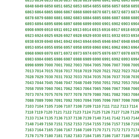
6833
6834
6835
6836
6837
6838
6839
6840
6841
6842
6843
684
6848
6849
6850
6851
6852
6853
6854
6855
6856
6857
6858
685
6863
6864
6865
6866
6867
6868
6869
6870
6871
6872
6873
687
6878
6879
6880
6881
6882
6883
6884
6885
6886
6887
6888
688
6893
6894
6895
6896
6897
6898
6899
6900
6901
6902
6903
690
6908
6909
6910
6911
6912
6913
6914
6915
6916
6917
6918
691
6923
6924
6925
6926
6927
6928
6929
6930
6931
6932
6933
693
6938
6939
6940
6941
6942
6943
6944
6945
6946
6947
6948
694
6953
6954
6955
6956
6957
6958
6959
6960
6961
6962
6963
696
6968
6969
6970
6971
6972
6973
6974
6975
6976
6977
6978
697
6983
6984
6985
6986
6987
6988
6989
6990
6991
6992
6993
699
6998
6999
7000
7001
7002
7003
7004
7005
7006
7007
7008
700
7013
7014
7015
7016
7017
7018
7019
7020
7021
7022
7023
702
7028
7029
7030
7031
7032
7033
7034
7035
7036
7037
7038
703
7043
7044
7045
7046
7047
7048
7049
7050
7051
7052
7053
705
7058
7059
7060
7061
7062
7063
7064
7065
7066
7067
7068
706
7073
7074
7075
7076
7077
7078
7079
7080
7081
7082
7083
708
7088
7089
7090
7091
7092
7093
7094
7095
7096
7097
7098
709
7103
7104
7105
7106
7107
7108
7109
7110
7111
7112
7113
7114
7118
7119
7120
7121
7122
7123
7124
7125
7126
7127
7128
7129
7133
7134
7135
7136
7137
7138
7139
7140
7141
7142
7143
714
7148
7149
7150
7151
7152
7153
7154
7155
7156
7157
7158
715
7163
7164
7165
7166
7167
7168
7169
7170
7171
7172
7173
717
7178
7179
7180
7181
7182
7183
7184
7185
7186
7187
7188
718