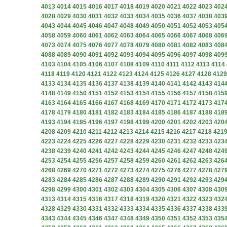
4013
4014
4015
4016
4017
4018
4019
4020
4021
4022
4023
402
4028
4029
4030
4031
4032
4033
4034
4035
4036
4037
4038
403
4043
4044
4045
4046
4047
4048
4049
4050
4051
4052
4053
405
4058
4059
4060
4061
4062
4063
4064
4065
4066
4067
4068
406
4073
4074
4075
4076
4077
4078
4079
4080
4081
4082
4083
408
4088
4089
4090
4091
4092
4093
4094
4095
4096
4097
4098
409
4103
4104
4105
4106
4107
4108
4109
4110
4111
4112
4113
4114
4118
4119
4120
4121
4122
4123
4124
4125
4126
4127
4128
4129
4133
4134
4135
4136
4137
4138
4139
4140
4141
4142
4143
414
4148
4149
4150
4151
4152
4153
4154
4155
4156
4157
4158
415
4163
4164
4165
4166
4167
4168
4169
4170
4171
4172
4173
417
4178
4179
4180
4181
4182
4183
4184
4185
4186
4187
4188
418
4193
4194
4195
4196
4197
4198
4199
4200
4201
4202
4203
420
4208
4209
4210
4211
4212
4213
4214
4215
4216
4217
4218
421
4223
4224
4225
4226
4227
4228
4229
4230
4231
4232
4233
423
4238
4239
4240
4241
4242
4243
4244
4245
4246
4247
4248
424
4253
4254
4255
4256
4257
4258
4259
4260
4261
4262
4263
426
4268
4269
4270
4271
4272
4273
4274
4275
4276
4277
4278
427
4283
4284
4285
4286
4287
4288
4289
4290
4291
4292
4293
429
4298
4299
4300
4301
4302
4303
4304
4305
4306
4307
4308
430
4313
4314
4315
4316
4317
4318
4319
4320
4321
4322
4323
432
4328
4329
4330
4331
4332
4333
4334
4335
4336
4337
4338
433
4343
4344
4345
4346
4347
4348
4349
4350
4351
4352
4353
435