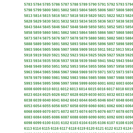
5783
5784
5785
5786
5787
5788
5789
5790
5791
5792
5793
579
5798
5799
5800
5801
5802
5803
5804
5805
5806
5807
5808
580
5813
5814
5815
5816
5817
5818
5819
5820
5821
5822
5823
582
5828
5829
5830
5831
5832
5833
5834
5835
5836
5837
5838
583
5843
5844
5845
5846
5847
5848
5849
5850
5851
5852
5853
585
5858
5859
5860
5861
5862
5863
5864
5865
5866
5867
5868
586
5873
5874
5875
5876
5877
5878
5879
5880
5881
5882
5883
588
5888
5889
5890
5891
5892
5893
5894
5895
5896
5897
5898
589
5903
5904
5905
5906
5907
5908
5909
5910
5911
5912
5913
591
5918
5919
5920
5921
5922
5923
5924
5925
5926
5927
5928
592
5933
5934
5935
5936
5937
5938
5939
5940
5941
5942
5943
594
5948
5949
5950
5951
5952
5953
5954
5955
5956
5957
5958
595
5963
5964
5965
5966
5967
5968
5969
5970
5971
5972
5973
597
5978
5979
5980
5981
5982
5983
5984
5985
5986
5987
5988
598
5993
5994
5995
5996
5997
5998
5999
6000
6001
6002
6003
600
6008
6009
6010
6011
6012
6013
6014
6015
6016
6017
6018
601
6023
6024
6025
6026
6027
6028
6029
6030
6031
6032
6033
603
6038
6039
6040
6041
6042
6043
6044
6045
6046
6047
6048
604
6053
6054
6055
6056
6057
6058
6059
6060
6061
6062
6063
606
6068
6069
6070
6071
6072
6073
6074
6075
6076
6077
6078
607
6083
6084
6085
6086
6087
6088
6089
6090
6091
6092
6093
609
6098
6099
6100
6101
6102
6103
6104
6105
6106
6107
6108
610
6113
6114
6115
6116
6117
6118
6119
6120
6121
6122
6123
6124