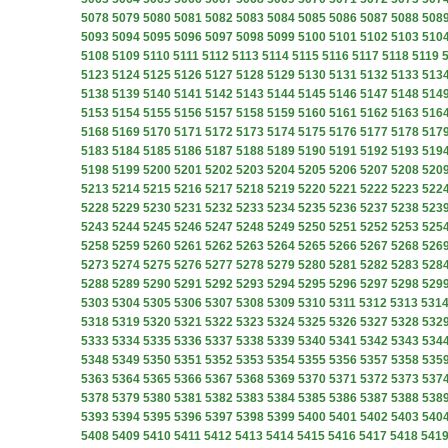
5078
5079
5080
5081
5082
5083
5084
5085
5086
5087
5088
508
5093
5094
5095
5096
5097
5098
5099
5100
5101
5102
5103
510
5108
5109
5110
5111
5112
5113
5114
5115
5116
5117
5118
5119
5123
5124
5125
5126
5127
5128
5129
5130
5131
5132
5133
513
5138
5139
5140
5141
5142
5143
5144
5145
5146
5147
5148
514
5153
5154
5155
5156
5157
5158
5159
5160
5161
5162
5163
516
5168
5169
5170
5171
5172
5173
5174
5175
5176
5177
5178
517
5183
5184
5185
5186
5187
5188
5189
5190
5191
5192
5193
519
5198
5199
5200
5201
5202
5203
5204
5205
5206
5207
5208
520
5213
5214
5215
5216
5217
5218
5219
5220
5221
5222
5223
522
5228
5229
5230
5231
5232
5233
5234
5235
5236
5237
5238
523
5243
5244
5245
5246
5247
5248
5249
5250
5251
5252
5253
525
5258
5259
5260
5261
5262
5263
5264
5265
5266
5267
5268
526
5273
5274
5275
5276
5277
5278
5279
5280
5281
5282
5283
528
5288
5289
5290
5291
5292
5293
5294
5295
5296
5297
5298
529
5303
5304
5305
5306
5307
5308
5309
5310
5311
5312
5313
531
5318
5319
5320
5321
5322
5323
5324
5325
5326
5327
5328
532
5333
5334
5335
5336
5337
5338
5339
5340
5341
5342
5343
534
5348
5349
5350
5351
5352
5353
5354
5355
5356
5357
5358
535
5363
5364
5365
5366
5367
5368
5369
5370
5371
5372
5373
537
5378
5379
5380
5381
5382
5383
5384
5385
5386
5387
5388
538
5393
5394
5395
5396
5397
5398
5399
5400
5401
5402
5403
540
5408
5409
5410
5411
5412
5413
5414
5415
5416
5417
5418
541