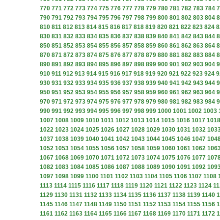
770
771
772
773
774
775
776
777
778
779
780
781
782
783
784
7
790
791
792
793
794
795
796
797
798
799
800
801
802
803
804
8
810
811
812
813
814
815
816
817
818
819
820
821
822
823
824
8
830
831
832
833
834
835
836
837
838
839
840
841
842
843
844
8
850
851
852
853
854
855
856
857
858
859
860
861
862
863
864
8
870
871
872
873
874
875
876
877
878
879
880
881
882
883
884
8
890
891
892
893
894
895
896
897
898
899
900
901
902
903
904
9
910
911
912
913
914
915
916
917
918
919
920
921
922
923
924
9
930
931
932
933
934
935
936
937
938
939
940
941
942
943
944
9
950
951
952
953
954
955
956
957
958
959
960
961
962
963
964
9
970
971
972
973
974
975
976
977
978
979
980
981
982
983
984
9
990
991
992
993
994
995
996
997
998
999
1000
1001
1002
1003
1007
1008
1009
1010
1011
1012
1013
1014
1015
1016
1017
101
1022
1023
1024
1025
1026
1027
1028
1029
1030
1031
1032
103
1037
1038
1039
1040
1041
1042
1043
1044
1045
1046
1047
104
1052
1053
1054
1055
1056
1057
1058
1059
1060
1061
1062
106
1067
1068
1069
1070
1071
1072
1073
1074
1075
1076
1077
107
1082
1083
1084
1085
1086
1087
1088
1089
1090
1091
1092
109
1097
1098
1099
1100
1101
1102
1103
1104
1105
1106
1107
1108
1113
1114
1115
1116
1117
1118
1119
1120
1121
1122
1123
1124
11
1129
1130
1131
1132
1133
1134
1135
1136
1137
1138
1139
1140
1
1145
1146
1147
1148
1149
1150
1151
1152
1153
1154
1155
1156
1
1161
1162
1163
1164
1165
1166
1167
1168
1169
1170
1171
1172
1