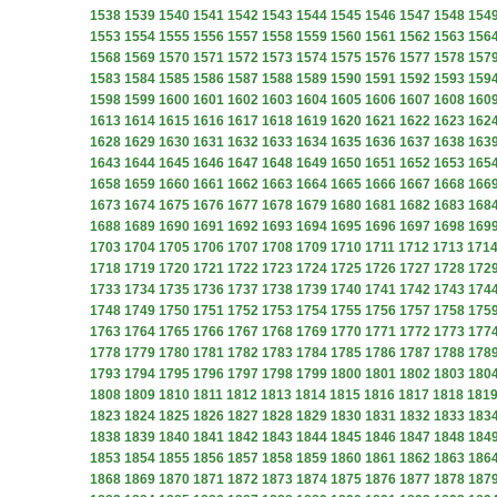
1538
1539
1540
1541
1542
1543
1544
1545
1546
1547
1548
154
1553
1554
1555
1556
1557
1558
1559
1560
1561
1562
1563
156
1568
1569
1570
1571
1572
1573
1574
1575
1576
1577
1578
157
1583
1584
1585
1586
1587
1588
1589
1590
1591
1592
1593
159
1598
1599
1600
1601
1602
1603
1604
1605
1606
1607
1608
160
1613
1614
1615
1616
1617
1618
1619
1620
1621
1622
1623
162
1628
1629
1630
1631
1632
1633
1634
1635
1636
1637
1638
163
1643
1644
1645
1646
1647
1648
1649
1650
1651
1652
1653
165
1658
1659
1660
1661
1662
1663
1664
1665
1666
1667
1668
166
1673
1674
1675
1676
1677
1678
1679
1680
1681
1682
1683
168
1688
1689
1690
1691
1692
1693
1694
1695
1696
1697
1698
169
1703
1704
1705
1706
1707
1708
1709
1710
1711
1712
1713
171
1718
1719
1720
1721
1722
1723
1724
1725
1726
1727
1728
172
1733
1734
1735
1736
1737
1738
1739
1740
1741
1742
1743
174
1748
1749
1750
1751
1752
1753
1754
1755
1756
1757
1758
175
1763
1764
1765
1766
1767
1768
1769
1770
1771
1772
1773
177
1778
1779
1780
1781
1782
1783
1784
1785
1786
1787
1788
178
1793
1794
1795
1796
1797
1798
1799
1800
1801
1802
1803
180
1808
1809
1810
1811
1812
1813
1814
1815
1816
1817
1818
181
1823
1824
1825
1826
1827
1828
1829
1830
1831
1832
1833
183
1838
1839
1840
1841
1842
1843
1844
1845
1846
1847
1848
184
1853
1854
1855
1856
1857
1858
1859
1860
1861
1862
1863
186
1868
1869
1870
1871
1872
1873
1874
1875
1876
1877
1878
187