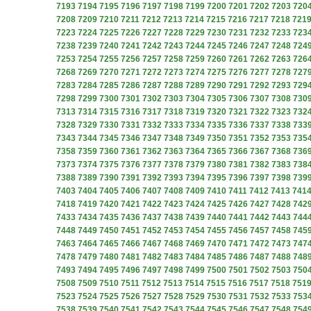
7193
7194
7195
7196
7197
7198
7199
7200
7201
7202
7203
720
7208
7209
7210
7211
7212
7213
7214
7215
7216
7217
7218
721
7223
7224
7225
7226
7227
7228
7229
7230
7231
7232
7233
723
7238
7239
7240
7241
7242
7243
7244
7245
7246
7247
7248
724
7253
7254
7255
7256
7257
7258
7259
7260
7261
7262
7263
726
7268
7269
7270
7271
7272
7273
7274
7275
7276
7277
7278
727
7283
7284
7285
7286
7287
7288
7289
7290
7291
7292
7293
729
7298
7299
7300
7301
7302
7303
7304
7305
7306
7307
7308
730
7313
7314
7315
7316
7317
7318
7319
7320
7321
7322
7323
732
7328
7329
7330
7331
7332
7333
7334
7335
7336
7337
7338
733
7343
7344
7345
7346
7347
7348
7349
7350
7351
7352
7353
735
7358
7359
7360
7361
7362
7363
7364
7365
7366
7367
7368
736
7373
7374
7375
7376
7377
7378
7379
7380
7381
7382
7383
738
7388
7389
7390
7391
7392
7393
7394
7395
7396
7397
7398
739
7403
7404
7405
7406
7407
7408
7409
7410
7411
7412
7413
741
7418
7419
7420
7421
7422
7423
7424
7425
7426
7427
7428
742
7433
7434
7435
7436
7437
7438
7439
7440
7441
7442
7443
744
7448
7449
7450
7451
7452
7453
7454
7455
7456
7457
7458
745
7463
7464
7465
7466
7467
7468
7469
7470
7471
7472
7473
747
7478
7479
7480
7481
7482
7483
7484
7485
7486
7487
7488
748
7493
7494
7495
7496
7497
7498
7499
7500
7501
7502
7503
750
7508
7509
7510
7511
7512
7513
7514
7515
7516
7517
7518
751
7523
7524
7525
7526
7527
7528
7529
7530
7531
7532
7533
753
7538
7539
7540
7541
7542
7543
7544
7545
7546
7547
7548
754