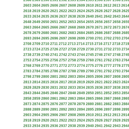
2588
2589
2590
2591
2592
2593
2594
2595
2596
2597
2598
259
2603
2604
2605
2606
2607
2608
2609
2610
2611
2612
2613
261
2618
2619
2620
2621
2622
2623
2624
2625
2626
2627
2628
262
2633
2634
2635
2636
2637
2638
2639
2640
2641
2642
2643
264
2648
2649
2650
2651
2652
2653
2654
2655
2656
2657
2658
265
2663
2664
2665
2666
2667
2668
2669
2670
2671
2672
2673
267
2678
2679
2680
2681
2682
2683
2684
2685
2686
2687
2688
268
2693
2694
2695
2696
2697
2698
2699
2700
2701
2702
2703
270
2708
2709
2710
2711
2712
2713
2714
2715
2716
2717
2718
271
2723
2724
2725
2726
2727
2728
2729
2730
2731
2732
2733
273
2738
2739
2740
2741
2742
2743
2744
2745
2746
2747
2748
274
2753
2754
2755
2756
2757
2758
2759
2760
2761
2762
2763
276
2768
2769
2770
2771
2772
2773
2774
2775
2776
2777
2778
277
2783
2784
2785
2786
2787
2788
2789
2790
2791
2792
2793
279
2798
2799
2800
2801
2802
2803
2804
2805
2806
2807
2808
280
2813
2814
2815
2816
2817
2818
2819
2820
2821
2822
2823
282
2828
2829
2830
2831
2832
2833
2834
2835
2836
2837
2838
283
2843
2844
2845
2846
2847
2848
2849
2850
2851
2852
2853
285
2858
2859
2860
2861
2862
2863
2864
2865
2866
2867
2868
286
2873
2874
2875
2876
2877
2878
2879
2880
2881
2882
2883
288
2888
2889
2890
2891
2892
2893
2894
2895
2896
2897
2898
289
2903
2904
2905
2906
2907
2908
2909
2910
2911
2912
2913
291
2918
2919
2920
2921
2922
2923
2924
2925
2926
2927
2928
292
2933
2934
2935
2936
2937
2938
2939
2940
2941
2942
2943
294