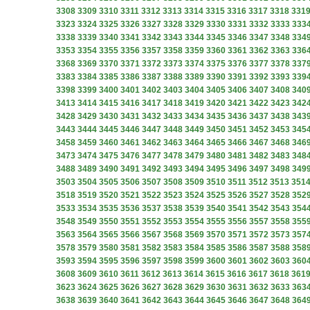
3308
3309
3310
3311
3312
3313
3314
3315
3316
3317
3318
331
3323
3324
3325
3326
3327
3328
3329
3330
3331
3332
3333
333
3338
3339
3340
3341
3342
3343
3344
3345
3346
3347
3348
334
3353
3354
3355
3356
3357
3358
3359
3360
3361
3362
3363
336
3368
3369
3370
3371
3372
3373
3374
3375
3376
3377
3378
337
3383
3384
3385
3386
3387
3388
3389
3390
3391
3392
3393
339
3398
3399
3400
3401
3402
3403
3404
3405
3406
3407
3408
340
3413
3414
3415
3416
3417
3418
3419
3420
3421
3422
3423
342
3428
3429
3430
3431
3432
3433
3434
3435
3436
3437
3438
343
3443
3444
3445
3446
3447
3448
3449
3450
3451
3452
3453
345
3458
3459
3460
3461
3462
3463
3464
3465
3466
3467
3468
346
3473
3474
3475
3476
3477
3478
3479
3480
3481
3482
3483
348
3488
3489
3490
3491
3492
3493
3494
3495
3496
3497
3498
349
3503
3504
3505
3506
3507
3508
3509
3510
3511
3512
3513
351
3518
3519
3520
3521
3522
3523
3524
3525
3526
3527
3528
352
3533
3534
3535
3536
3537
3538
3539
3540
3541
3542
3543
354
3548
3549
3550
3551
3552
3553
3554
3555
3556
3557
3558
355
3563
3564
3565
3566
3567
3568
3569
3570
3571
3572
3573
357
3578
3579
3580
3581
3582
3583
3584
3585
3586
3587
3588
358
3593
3594
3595
3596
3597
3598
3599
3600
3601
3602
3603
360
3608
3609
3610
3611
3612
3613
3614
3615
3616
3617
3618
361
3623
3624
3625
3626
3627
3628
3629
3630
3631
3632
3633
363
3638
3639
3640
3641
3642
3643
3644
3645
3646
3647
3648
364