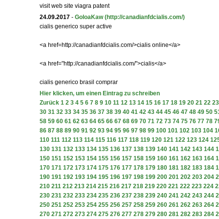
visit web site viagra patent
24.09.2017
-
GoloaKaw
(http://canadianfdcialis.com/)
cialis generico super active
<a href=http://canadianfdcialis.com/>cialis online</a>
<a href="http://canadianfdcialis.com/">cialis</a>
cialis generico brasil comprar
Hier klicken, um einen Eintrag zu schreiben
Zurück
1
2
3
4
5
6
7
8
9
10
11
12
13
14
15
16
17
18
19
20
21
22
23
30
31
32
33
34
35
36
37
38
39
40
41
42
43
44
45
46
47
48
49
50
5
58
59
60
61
62
63
64
65
66
67
68
69
70
71
72
73
74
75
76
77
78
7
86
87
88
89
90
91
92
93
94
95
96
97
98
99
100
101
102
103
104
1
110
111
112
113
114
115
116
117
118
119
120
121
122
123
124
12
130
131
132
133
134
135
136
137
138
139
140
141
142
143
144
1
150
151
152
153
154
155
156
157
158
159
160
161
162
163
164
1
170
171
172
173
174
175
176
177
178
179
180
181
182
183
184
1
190
191
192
193
194
195
196
197
198
199
200
201
202
203
204
2
210
211
212
213
214
215
216
217
218
219
220
221
222
223
224
2
230
231
232
233
234
235
236
237
238
239
240
241
242
243
244
2
250
251
252
253
254
255
256
257
258
259
260
261
262
263
264
2
270
271
272
273
274
275
276
277
278
279
280
281
282
283
284
2