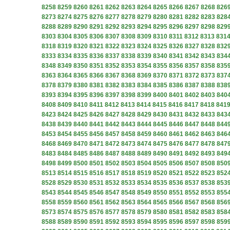
8258
8259
8260
8261
8262
8263
8264
8265
8266
8267
8268
826
8273
8274
8275
8276
8277
8278
8279
8280
8281
8282
8283
828
8288
8289
8290
8291
8292
8293
8294
8295
8296
8297
8298
829
8303
8304
8305
8306
8307
8308
8309
8310
8311
8312
8313
831
8318
8319
8320
8321
8322
8323
8324
8325
8326
8327
8328
832
8333
8334
8335
8336
8337
8338
8339
8340
8341
8342
8343
834
8348
8349
8350
8351
8352
8353
8354
8355
8356
8357
8358
835
8363
8364
8365
8366
8367
8368
8369
8370
8371
8372
8373
837
8378
8379
8380
8381
8382
8383
8384
8385
8386
8387
8388
838
8393
8394
8395
8396
8397
8398
8399
8400
8401
8402
8403
840
8408
8409
8410
8411
8412
8413
8414
8415
8416
8417
8418
841
8423
8424
8425
8426
8427
8428
8429
8430
8431
8432
8433
843
8438
8439
8440
8441
8442
8443
8444
8445
8446
8447
8448
844
8453
8454
8455
8456
8457
8458
8459
8460
8461
8462
8463
846
8468
8469
8470
8471
8472
8473
8474
8475
8476
8477
8478
847
8483
8484
8485
8486
8487
8488
8489
8490
8491
8492
8493
849
8498
8499
8500
8501
8502
8503
8504
8505
8506
8507
8508
850
8513
8514
8515
8516
8517
8518
8519
8520
8521
8522
8523
852
8528
8529
8530
8531
8532
8533
8534
8535
8536
8537
8538
853
8543
8544
8545
8546
8547
8548
8549
8550
8551
8552
8553
855
8558
8559
8560
8561
8562
8563
8564
8565
8566
8567
8568
856
8573
8574
8575
8576
8577
8578
8579
8580
8581
8582
8583
858
8588
8589
8590
8591
8592
8593
8594
8595
8596
8597
8598
859