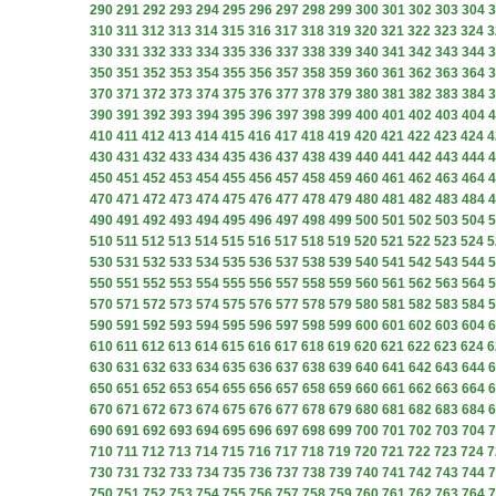
290
291
292
293
294
295
296
297
298
299
300
301
302
303
304
3
310
311
312
313
314
315
316
317
318
319
320
321
322
323
324
3
330
331
332
333
334
335
336
337
338
339
340
341
342
343
344
3
350
351
352
353
354
355
356
357
358
359
360
361
362
363
364
3
370
371
372
373
374
375
376
377
378
379
380
381
382
383
384
3
390
391
392
393
394
395
396
397
398
399
400
401
402
403
404
4
410
411
412
413
414
415
416
417
418
419
420
421
422
423
424
4
430
431
432
433
434
435
436
437
438
439
440
441
442
443
444
4
450
451
452
453
454
455
456
457
458
459
460
461
462
463
464
4
470
471
472
473
474
475
476
477
478
479
480
481
482
483
484
4
490
491
492
493
494
495
496
497
498
499
500
501
502
503
504
5
510
511
512
513
514
515
516
517
518
519
520
521
522
523
524
5
530
531
532
533
534
535
536
537
538
539
540
541
542
543
544
5
550
551
552
553
554
555
556
557
558
559
560
561
562
563
564
5
570
571
572
573
574
575
576
577
578
579
580
581
582
583
584
5
590
591
592
593
594
595
596
597
598
599
600
601
602
603
604
6
610
611
612
613
614
615
616
617
618
619
620
621
622
623
624
6
630
631
632
633
634
635
636
637
638
639
640
641
642
643
644
6
650
651
652
653
654
655
656
657
658
659
660
661
662
663
664
6
670
671
672
673
674
675
676
677
678
679
680
681
682
683
684
6
690
691
692
693
694
695
696
697
698
699
700
701
702
703
704
7
710
711
712
713
714
715
716
717
718
719
720
721
722
723
724
7
730
731
732
733
734
735
736
737
738
739
740
741
742
743
744
7
750
751
752
753
754
755
756
757
758
759
760
761
762
763
764
7