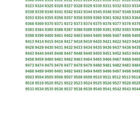
9308
9309
9310
9311
9312
9313
9314
9315
9316
9317
9318
931
9323
9324
9325
9326
9327
9328
9329
9330
9331
9332
9333
933
9338
9339
9340
9341
9342
9343
9344
9345
9346
9347
9348
934
9353
9354
9355
9356
9357
9358
9359
9360
9361
9362
9363
936
9368
9369
9370
9371
9372
9373
9374
9375
9376
9377
9378
937
9383
9384
9385
9386
9387
9388
9389
9390
9391
9392
9393
939
9398
9399
9400
9401
9402
9403
9404
9405
9406
9407
9408
940
9413
9414
9415
9416
9417
9418
9419
9420
9421
9422
9423
942
9428
9429
9430
9431
9432
9433
9434
9435
9436
9437
9438
943
9443
9444
9445
9446
9447
9448
9449
9450
9451
9452
9453
945
9458
9459
9460
9461
9462
9463
9464
9465
9466
9467
9468
946
9473
9474
9475
9476
9477
9478
9479
9480
9481
9482
9483
948
9488
9489
9490
9491
9492
9493
9494
9495
9496
9497
9498
949
9503
9504
9505
9506
9507
9508
9509
9510
9511
9512
9513
951
9518
9519
9520
9521
9522
9523
9524
9525
9526
9527
9528
952
9533
9534
9535
9536
9537
9538
9539
9540
9541
9542
9543
954