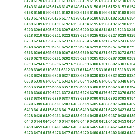
6128
6129
6130
6131
6132
6133
6134
6135
6136
6137
6138
613
6143
6144
6145
6146
6147
6148
6149
6150
6151
6152
6153
615
6158
6159
6160
6161
6162
6163
6164
6165
6166
6167
6168
616
6173
6174
6175
6176
6177
6178
6179
6180
6181
6182
6183
618
6188
6189
6190
6191
6192
6193
6194
6195
6196
6197
6198
619
6203
6204
6205
6206
6207
6208
6209
6210
6211
6212
6213
621
6218
6219
6220
6221
6222
6223
6224
6225
6226
6227
6228
622
6233
6234
6235
6236
6237
6238
6239
6240
6241
6242
6243
624
6248
6249
6250
6251
6252
6253
6254
6255
6256
6257
6258
625
6263
6264
6265
6266
6267
6268
6269
6270
6271
6272
6273
627
6278
6279
6280
6281
6282
6283
6284
6285
6286
6287
6288
628
6293
6294
6295
6296
6297
6298
6299
6300
6301
6302
6303
630
6308
6309
6310
6311
6312
6313
6314
6315
6316
6317
6318
631
6323
6324
6325
6326
6327
6328
6329
6330
6331
6332
6333
633
6338
6339
6340
6341
6342
6343
6344
6345
6346
6347
6348
634
6353
6354
6355
6356
6357
6358
6359
6360
6361
6362
6363
636
6368
6369
6370
6371
6372
6373
6374
6375
6376
6377
6378
637
6383
6384
6385
6386
6387
6388
6389
6390
6391
6392
6393
639
6398
6399
6400
6401
6402
6403
6404
6405
6406
6407
6408
640
6413
6414
6415
6416
6417
6418
6419
6420
6421
6422
6423
642
6428
6429
6430
6431
6432
6433
6434
6435
6436
6437
6438
643
6443
6444
6445
6446
6447
6448
6449
6450
6451
6452
6453
645
6458
6459
6460
6461
6462
6463
6464
6465
6466
6467
6468
646
6473
6474
6475
6476
6477
6478
6479
6480
6481
6482
6483
648