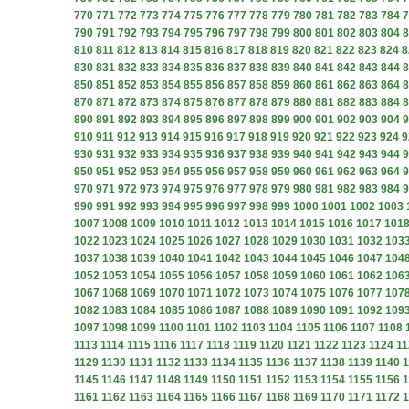
770
771
772
773
774
775
776
777
778
779
780
781
782
783
784
7
790
791
792
793
794
795
796
797
798
799
800
801
802
803
804
8
810
811
812
813
814
815
816
817
818
819
820
821
822
823
824
8
830
831
832
833
834
835
836
837
838
839
840
841
842
843
844
8
850
851
852
853
854
855
856
857
858
859
860
861
862
863
864
8
870
871
872
873
874
875
876
877
878
879
880
881
882
883
884
8
890
891
892
893
894
895
896
897
898
899
900
901
902
903
904
9
910
911
912
913
914
915
916
917
918
919
920
921
922
923
924
9
930
931
932
933
934
935
936
937
938
939
940
941
942
943
944
9
950
951
952
953
954
955
956
957
958
959
960
961
962
963
964
9
970
971
972
973
974
975
976
977
978
979
980
981
982
983
984
9
990
991
992
993
994
995
996
997
998
999
1000
1001
1002
1003
1007
1008
1009
1010
1011
1012
1013
1014
1015
1016
1017
101
1022
1023
1024
1025
1026
1027
1028
1029
1030
1031
1032
103
1037
1038
1039
1040
1041
1042
1043
1044
1045
1046
1047
104
1052
1053
1054
1055
1056
1057
1058
1059
1060
1061
1062
106
1067
1068
1069
1070
1071
1072
1073
1074
1075
1076
1077
107
1082
1083
1084
1085
1086
1087
1088
1089
1090
1091
1092
109
1097
1098
1099
1100
1101
1102
1103
1104
1105
1106
1107
1108
1113
1114
1115
1116
1117
1118
1119
1120
1121
1122
1123
1124
11
1129
1130
1131
1132
1133
1134
1135
1136
1137
1138
1139
1140
1
1145
1146
1147
1148
1149
1150
1151
1152
1153
1154
1155
1156
1
1161
1162
1163
1164
1165
1166
1167
1168
1169
1170
1171
1172
1