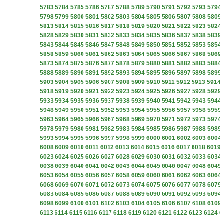
5783
5784
5785
5786
5787
5788
5789
5790
5791
5792
5793
579
5798
5799
5800
5801
5802
5803
5804
5805
5806
5807
5808
580
5813
5814
5815
5816
5817
5818
5819
5820
5821
5822
5823
582
5828
5829
5830
5831
5832
5833
5834
5835
5836
5837
5838
583
5843
5844
5845
5846
5847
5848
5849
5850
5851
5852
5853
585
5858
5859
5860
5861
5862
5863
5864
5865
5866
5867
5868
586
5873
5874
5875
5876
5877
5878
5879
5880
5881
5882
5883
588
5888
5889
5890
5891
5892
5893
5894
5895
5896
5897
5898
589
5903
5904
5905
5906
5907
5908
5909
5910
5911
5912
5913
591
5918
5919
5920
5921
5922
5923
5924
5925
5926
5927
5928
592
5933
5934
5935
5936
5937
5938
5939
5940
5941
5942
5943
594
5948
5949
5950
5951
5952
5953
5954
5955
5956
5957
5958
595
5963
5964
5965
5966
5967
5968
5969
5970
5971
5972
5973
597
5978
5979
5980
5981
5982
5983
5984
5985
5986
5987
5988
598
5993
5994
5995
5996
5997
5998
5999
6000
6001
6002
6003
600
6008
6009
6010
6011
6012
6013
6014
6015
6016
6017
6018
601
6023
6024
6025
6026
6027
6028
6029
6030
6031
6032
6033
603
6038
6039
6040
6041
6042
6043
6044
6045
6046
6047
6048
604
6053
6054
6055
6056
6057
6058
6059
6060
6061
6062
6063
606
6068
6069
6070
6071
6072
6073
6074
6075
6076
6077
6078
607
6083
6084
6085
6086
6087
6088
6089
6090
6091
6092
6093
609
6098
6099
6100
6101
6102
6103
6104
6105
6106
6107
6108
610
6113
6114
6115
6116
6117
6118
6119
6120
6121
6122
6123
6124