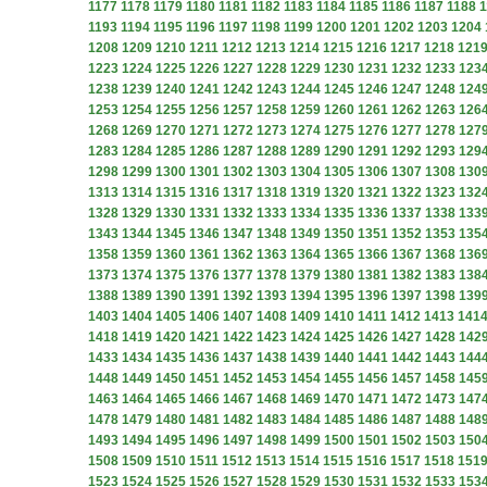
1177
1178
1179
1180
1181
1182
1183
1184
1185
1186
1187
1188
1
1193
1194
1195
1196
1197
1198
1199
1200
1201
1202
1203
1204
1208
1209
1210
1211
1212
1213
1214
1215
1216
1217
1218
121
1223
1224
1225
1226
1227
1228
1229
1230
1231
1232
1233
123
1238
1239
1240
1241
1242
1243
1244
1245
1246
1247
1248
124
1253
1254
1255
1256
1257
1258
1259
1260
1261
1262
1263
126
1268
1269
1270
1271
1272
1273
1274
1275
1276
1277
1278
127
1283
1284
1285
1286
1287
1288
1289
1290
1291
1292
1293
129
1298
1299
1300
1301
1302
1303
1304
1305
1306
1307
1308
130
1313
1314
1315
1316
1317
1318
1319
1320
1321
1322
1323
132
1328
1329
1330
1331
1332
1333
1334
1335
1336
1337
1338
133
1343
1344
1345
1346
1347
1348
1349
1350
1351
1352
1353
135
1358
1359
1360
1361
1362
1363
1364
1365
1366
1367
1368
136
1373
1374
1375
1376
1377
1378
1379
1380
1381
1382
1383
138
1388
1389
1390
1391
1392
1393
1394
1395
1396
1397
1398
139
1403
1404
1405
1406
1407
1408
1409
1410
1411
1412
1413
141
1418
1419
1420
1421
1422
1423
1424
1425
1426
1427
1428
142
1433
1434
1435
1436
1437
1438
1439
1440
1441
1442
1443
144
1448
1449
1450
1451
1452
1453
1454
1455
1456
1457
1458
145
1463
1464
1465
1466
1467
1468
1469
1470
1471
1472
1473
147
1478
1479
1480
1481
1482
1483
1484
1485
1486
1487
1488
148
1493
1494
1495
1496
1497
1498
1499
1500
1501
1502
1503
150
1508
1509
1510
1511
1512
1513
1514
1515
1516
1517
1518
151
1523
1524
1525
1526
1527
1528
1529
1530
1531
1532
1533
153