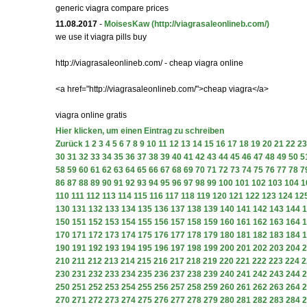
generic viagra compare prices
11.08.2017
-
MoisesKaw
(http://viagrasaleonlineb.com/)
we use it viagra pills buy
http://viagrasaleonlineb.com/ - cheap viagra online
<a href="http://viagrasaleonlineb.com/">cheap viagra</a>
viagra online gratis
Hier klicken, um einen Eintrag zu schreiben
Zurück
1
2
3
4
5
6
7
8
9
10
11
12
13
14
15
16
17
18
19
20
21
22
23
30
31
32
33
34
35
36
37
38
39
40
41
42
43
44
45
46
47
48
49
50
5
58
59
60
61
62
63
64
65
66
67
68
69
70
71
72
73
74
75
76
77
78
7
86
87
88
89
90
91
92
93
94
95
96
97
98
99
100
101
102
103
104
1
110
111
112
113
114
115
116
117
118
119
120
121
122
123
124
12
130
131
132
133
134
135
136
137
138
139
140
141
142
143
144
1
150
151
152
153
154
155
156
157
158
159
160
161
162
163
164
1
170
171
172
173
174
175
176
177
178
179
180
181
182
183
184
1
190
191
192
193
194
195
196
197
198
199
200
201
202
203
204
2
210
211
212
213
214
215
216
217
218
219
220
221
222
223
224
2
230
231
232
233
234
235
236
237
238
239
240
241
242
243
244
2
250
251
252
253
254
255
256
257
258
259
260
261
262
263
264
2
270
271
272
273
274
275
276
277
278
279
280
281
282
283
284
2