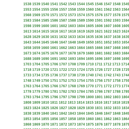
1538
1539
1540
1541
1542
1543
1544
1545
1546
1547
1548
154
1553
1554
1555
1556
1557
1558
1559
1560
1561
1562
1563
156
1568
1569
1570
1571
1572
1573
1574
1575
1576
1577
1578
157
1583
1584
1585
1586
1587
1588
1589
1590
1591
1592
1593
159
1598
1599
1600
1601
1602
1603
1604
1605
1606
1607
1608
160
1613
1614
1615
1616
1617
1618
1619
1620
1621
1622
1623
162
1628
1629
1630
1631
1632
1633
1634
1635
1636
1637
1638
163
1643
1644
1645
1646
1647
1648
1649
1650
1651
1652
1653
165
1658
1659
1660
1661
1662
1663
1664
1665
1666
1667
1668
166
1673
1674
1675
1676
1677
1678
1679
1680
1681
1682
1683
168
1688
1689
1690
1691
1692
1693
1694
1695
1696
1697
1698
169
1703
1704
1705
1706
1707
1708
1709
1710
1711
1712
1713
171
1718
1719
1720
1721
1722
1723
1724
1725
1726
1727
1728
172
1733
1734
1735
1736
1737
1738
1739
1740
1741
1742
1743
174
1748
1749
1750
1751
1752
1753
1754
1755
1756
1757
1758
175
1763
1764
1765
1766
1767
1768
1769
1770
1771
1772
1773
177
1778
1779
1780
1781
1782
1783
1784
1785
1786
1787
1788
178
1793
1794
1795
1796
1797
1798
1799
1800
1801
1802
1803
180
1808
1809
1810
1811
1812
1813
1814
1815
1816
1817
1818
181
1823
1824
1825
1826
1827
1828
1829
1830
1831
1832
1833
183
1838
1839
1840
1841
1842
1843
1844
1845
1846
1847
1848
184
1853
1854
1855
1856
1857
1858
1859
1860
1861
1862
1863
186
1868
1869
1870
1871
1872
1873
1874
1875
1876
1877
1878
187