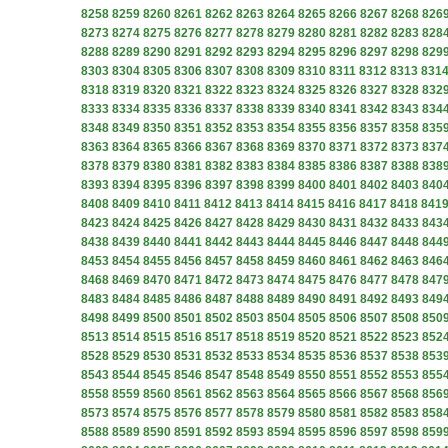
8258
8259
8260
8261
8262
8263
8264
8265
8266
8267
8268
826
8273
8274
8275
8276
8277
8278
8279
8280
8281
8282
8283
828
8288
8289
8290
8291
8292
8293
8294
8295
8296
8297
8298
829
8303
8304
8305
8306
8307
8308
8309
8310
8311
8312
8313
831
8318
8319
8320
8321
8322
8323
8324
8325
8326
8327
8328
832
8333
8334
8335
8336
8337
8338
8339
8340
8341
8342
8343
834
8348
8349
8350
8351
8352
8353
8354
8355
8356
8357
8358
835
8363
8364
8365
8366
8367
8368
8369
8370
8371
8372
8373
837
8378
8379
8380
8381
8382
8383
8384
8385
8386
8387
8388
838
8393
8394
8395
8396
8397
8398
8399
8400
8401
8402
8403
840
8408
8409
8410
8411
8412
8413
8414
8415
8416
8417
8418
841
8423
8424
8425
8426
8427
8428
8429
8430
8431
8432
8433
843
8438
8439
8440
8441
8442
8443
8444
8445
8446
8447
8448
844
8453
8454
8455
8456
8457
8458
8459
8460
8461
8462
8463
846
8468
8469
8470
8471
8472
8473
8474
8475
8476
8477
8478
847
8483
8484
8485
8486
8487
8488
8489
8490
8491
8492
8493
849
8498
8499
8500
8501
8502
8503
8504
8505
8506
8507
8508
850
8513
8514
8515
8516
8517
8518
8519
8520
8521
8522
8523
852
8528
8529
8530
8531
8532
8533
8534
8535
8536
8537
8538
853
8543
8544
8545
8546
8547
8548
8549
8550
8551
8552
8553
855
8558
8559
8560
8561
8562
8563
8564
8565
8566
8567
8568
856
8573
8574
8575
8576
8577
8578
8579
8580
8581
8582
8583
858
8588
8589
8590
8591
8592
8593
8594
8595
8596
8597
8598
859