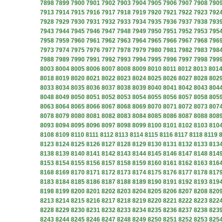
7898
7899
7900
7901
7902
7903
7904
7905
7906
7907
7908
790
7913
7914
7915
7916
7917
7918
7919
7920
7921
7922
7923
792
7928
7929
7930
7931
7932
7933
7934
7935
7936
7937
7938
793
7943
7944
7945
7946
7947
7948
7949
7950
7951
7952
7953
795
7958
7959
7960
7961
7962
7963
7964
7965
7966
7967
7968
796
7973
7974
7975
7976
7977
7978
7979
7980
7981
7982
7983
798
7988
7989
7990
7991
7992
7993
7994
7995
7996
7997
7998
799
8003
8004
8005
8006
8007
8008
8009
8010
8011
8012
8013
801
8018
8019
8020
8021
8022
8023
8024
8025
8026
8027
8028
802
8033
8034
8035
8036
8037
8038
8039
8040
8041
8042
8043
804
8048
8049
8050
8051
8052
8053
8054
8055
8056
8057
8058
805
8063
8064
8065
8066
8067
8068
8069
8070
8071
8072
8073
807
8078
8079
8080
8081
8082
8083
8084
8085
8086
8087
8088
808
8093
8094
8095
8096
8097
8098
8099
8100
8101
8102
8103
810
8108
8109
8110
8111
8112
8113
8114
8115
8116
8117
8118
8119
8123
8124
8125
8126
8127
8128
8129
8130
8131
8132
8133
813
8138
8139
8140
8141
8142
8143
8144
8145
8146
8147
8148
814
8153
8154
8155
8156
8157
8158
8159
8160
8161
8162
8163
816
8168
8169
8170
8171
8172
8173
8174
8175
8176
8177
8178
817
8183
8184
8185
8186
8187
8188
8189
8190
8191
8192
8193
819
8198
8199
8200
8201
8202
8203
8204
8205
8206
8207
8208
820
8213
8214
8215
8216
8217
8218
8219
8220
8221
8222
8223
822
8228
8229
8230
8231
8232
8233
8234
8235
8236
8237
8238
823
8243
8244
8245
8246
8247
8248
8249
8250
8251
8252
8253
825