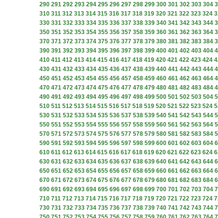
290
291
292
293
294
295
296
297
298
299
300
301
302
303
304
3
310
311
312
313
314
315
316
317
318
319
320
321
322
323
324
3
330
331
332
333
334
335
336
337
338
339
340
341
342
343
344
3
350
351
352
353
354
355
356
357
358
359
360
361
362
363
364
3
370
371
372
373
374
375
376
377
378
379
380
381
382
383
384
3
390
391
392
393
394
395
396
397
398
399
400
401
402
403
404
4
410
411
412
413
414
415
416
417
418
419
420
421
422
423
424
4
430
431
432
433
434
435
436
437
438
439
440
441
442
443
444
4
450
451
452
453
454
455
456
457
458
459
460
461
462
463
464
4
470
471
472
473
474
475
476
477
478
479
480
481
482
483
484
4
490
491
492
493
494
495
496
497
498
499
500
501
502
503
504
5
510
511
512
513
514
515
516
517
518
519
520
521
522
523
524
5
530
531
532
533
534
535
536
537
538
539
540
541
542
543
544
5
550
551
552
553
554
555
556
557
558
559
560
561
562
563
564
5
570
571
572
573
574
575
576
577
578
579
580
581
582
583
584
5
590
591
592
593
594
595
596
597
598
599
600
601
602
603
604
6
610
611
612
613
614
615
616
617
618
619
620
621
622
623
624
6
630
631
632
633
634
635
636
637
638
639
640
641
642
643
644
6
650
651
652
653
654
655
656
657
658
659
660
661
662
663
664
6
670
671
672
673
674
675
676
677
678
679
680
681
682
683
684
6
690
691
692
693
694
695
696
697
698
699
700
701
702
703
704
7
710
711
712
713
714
715
716
717
718
719
720
721
722
723
724
7
730
731
732
733
734
735
736
737
738
739
740
741
742
743
744
7
750
751
752
753
754
755
756
757
758
759
760
761
762
763
764
7