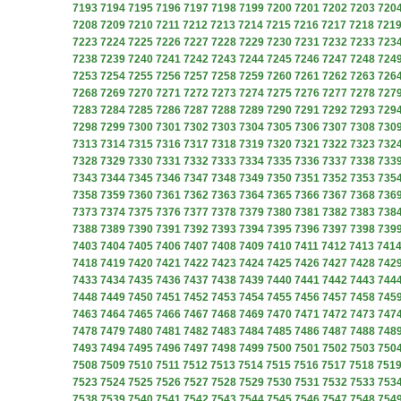
7193
7194
7195
7196
7197
7198
7199
7200
7201
7202
7203
720
7208
7209
7210
7211
7212
7213
7214
7215
7216
7217
7218
721
7223
7224
7225
7226
7227
7228
7229
7230
7231
7232
7233
723
7238
7239
7240
7241
7242
7243
7244
7245
7246
7247
7248
724
7253
7254
7255
7256
7257
7258
7259
7260
7261
7262
7263
726
7268
7269
7270
7271
7272
7273
7274
7275
7276
7277
7278
727
7283
7284
7285
7286
7287
7288
7289
7290
7291
7292
7293
729
7298
7299
7300
7301
7302
7303
7304
7305
7306
7307
7308
730
7313
7314
7315
7316
7317
7318
7319
7320
7321
7322
7323
732
7328
7329
7330
7331
7332
7333
7334
7335
7336
7337
7338
733
7343
7344
7345
7346
7347
7348
7349
7350
7351
7352
7353
735
7358
7359
7360
7361
7362
7363
7364
7365
7366
7367
7368
736
7373
7374
7375
7376
7377
7378
7379
7380
7381
7382
7383
738
7388
7389
7390
7391
7392
7393
7394
7395
7396
7397
7398
739
7403
7404
7405
7406
7407
7408
7409
7410
7411
7412
7413
741
7418
7419
7420
7421
7422
7423
7424
7425
7426
7427
7428
742
7433
7434
7435
7436
7437
7438
7439
7440
7441
7442
7443
744
7448
7449
7450
7451
7452
7453
7454
7455
7456
7457
7458
745
7463
7464
7465
7466
7467
7468
7469
7470
7471
7472
7473
747
7478
7479
7480
7481
7482
7483
7484
7485
7486
7487
7488
748
7493
7494
7495
7496
7497
7498
7499
7500
7501
7502
7503
750
7508
7509
7510
7511
7512
7513
7514
7515
7516
7517
7518
751
7523
7524
7525
7526
7527
7528
7529
7530
7531
7532
7533
753
7538
7539
7540
7541
7542
7543
7544
7545
7546
7547
7548
754