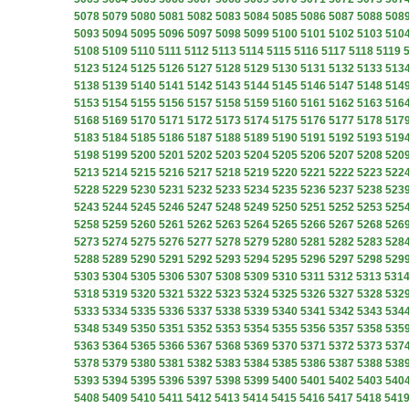
5078
5079
5080
5081
5082
5083
5084
5085
5086
5087
5088
508
5093
5094
5095
5096
5097
5098
5099
5100
5101
5102
5103
510
5108
5109
5110
5111
5112
5113
5114
5115
5116
5117
5118
5119
5123
5124
5125
5126
5127
5128
5129
5130
5131
5132
5133
513
5138
5139
5140
5141
5142
5143
5144
5145
5146
5147
5148
514
5153
5154
5155
5156
5157
5158
5159
5160
5161
5162
5163
516
5168
5169
5170
5171
5172
5173
5174
5175
5176
5177
5178
517
5183
5184
5185
5186
5187
5188
5189
5190
5191
5192
5193
519
5198
5199
5200
5201
5202
5203
5204
5205
5206
5207
5208
520
5213
5214
5215
5216
5217
5218
5219
5220
5221
5222
5223
522
5228
5229
5230
5231
5232
5233
5234
5235
5236
5237
5238
523
5243
5244
5245
5246
5247
5248
5249
5250
5251
5252
5253
525
5258
5259
5260
5261
5262
5263
5264
5265
5266
5267
5268
526
5273
5274
5275
5276
5277
5278
5279
5280
5281
5282
5283
528
5288
5289
5290
5291
5292
5293
5294
5295
5296
5297
5298
529
5303
5304
5305
5306
5307
5308
5309
5310
5311
5312
5313
531
5318
5319
5320
5321
5322
5323
5324
5325
5326
5327
5328
532
5333
5334
5335
5336
5337
5338
5339
5340
5341
5342
5343
534
5348
5349
5350
5351
5352
5353
5354
5355
5356
5357
5358
535
5363
5364
5365
5366
5367
5368
5369
5370
5371
5372
5373
537
5378
5379
5380
5381
5382
5383
5384
5385
5386
5387
5388
538
5393
5394
5395
5396
5397
5398
5399
5400
5401
5402
5403
540
5408
5409
5410
5411
5412
5413
5414
5415
5416
5417
5418
541