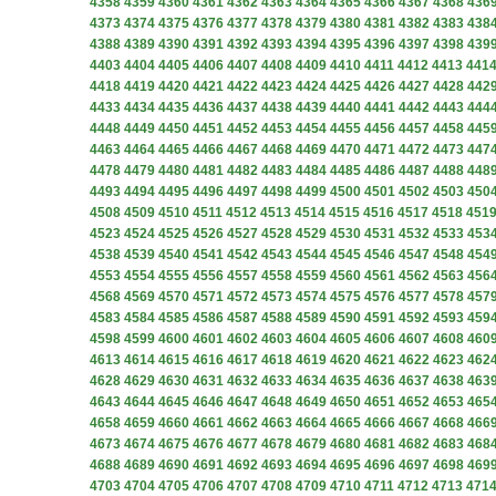
4358
4359
4360
4361
4362
4363
4364
4365
4366
4367
4368
436
4373
4374
4375
4376
4377
4378
4379
4380
4381
4382
4383
438
4388
4389
4390
4391
4392
4393
4394
4395
4396
4397
4398
439
4403
4404
4405
4406
4407
4408
4409
4410
4411
4412
4413
441
4418
4419
4420
4421
4422
4423
4424
4425
4426
4427
4428
442
4433
4434
4435
4436
4437
4438
4439
4440
4441
4442
4443
444
4448
4449
4450
4451
4452
4453
4454
4455
4456
4457
4458
445
4463
4464
4465
4466
4467
4468
4469
4470
4471
4472
4473
447
4478
4479
4480
4481
4482
4483
4484
4485
4486
4487
4488
448
4493
4494
4495
4496
4497
4498
4499
4500
4501
4502
4503
450
4508
4509
4510
4511
4512
4513
4514
4515
4516
4517
4518
451
4523
4524
4525
4526
4527
4528
4529
4530
4531
4532
4533
453
4538
4539
4540
4541
4542
4543
4544
4545
4546
4547
4548
454
4553
4554
4555
4556
4557
4558
4559
4560
4561
4562
4563
456
4568
4569
4570
4571
4572
4573
4574
4575
4576
4577
4578
457
4583
4584
4585
4586
4587
4588
4589
4590
4591
4592
4593
459
4598
4599
4600
4601
4602
4603
4604
4605
4606
4607
4608
460
4613
4614
4615
4616
4617
4618
4619
4620
4621
4622
4623
462
4628
4629
4630
4631
4632
4633
4634
4635
4636
4637
4638
463
4643
4644
4645
4646
4647
4648
4649
4650
4651
4652
4653
465
4658
4659
4660
4661
4662
4663
4664
4665
4666
4667
4668
466
4673
4674
4675
4676
4677
4678
4679
4680
4681
4682
4683
468
4688
4689
4690
4691
4692
4693
4694
4695
4696
4697
4698
469
4703
4704
4705
4706
4707
4708
4709
4710
4711
4712
4713
471