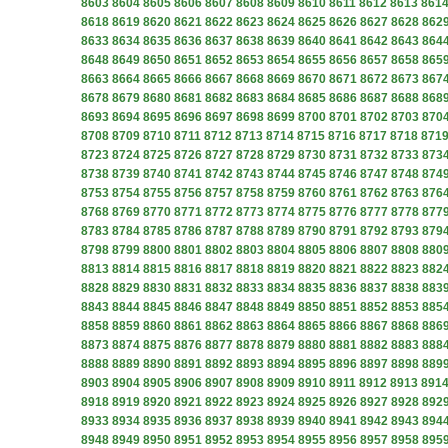
8603
8604
8605
8606
8607
8608
8609
8610
8611
8612
8613
861
8618
8619
8620
8621
8622
8623
8624
8625
8626
8627
8628
862
8633
8634
8635
8636
8637
8638
8639
8640
8641
8642
8643
864
8648
8649
8650
8651
8652
8653
8654
8655
8656
8657
8658
865
8663
8664
8665
8666
8667
8668
8669
8670
8671
8672
8673
867
8678
8679
8680
8681
8682
8683
8684
8685
8686
8687
8688
868
8693
8694
8695
8696
8697
8698
8699
8700
8701
8702
8703
870
8708
8709
8710
8711
8712
8713
8714
8715
8716
8717
8718
871
8723
8724
8725
8726
8727
8728
8729
8730
8731
8732
8733
873
8738
8739
8740
8741
8742
8743
8744
8745
8746
8747
8748
874
8753
8754
8755
8756
8757
8758
8759
8760
8761
8762
8763
876
8768
8769
8770
8771
8772
8773
8774
8775
8776
8777
8778
877
8783
8784
8785
8786
8787
8788
8789
8790
8791
8792
8793
879
8798
8799
8800
8801
8802
8803
8804
8805
8806
8807
8808
880
8813
8814
8815
8816
8817
8818
8819
8820
8821
8822
8823
882
8828
8829
8830
8831
8832
8833
8834
8835
8836
8837
8838
883
8843
8844
8845
8846
8847
8848
8849
8850
8851
8852
8853
885
8858
8859
8860
8861
8862
8863
8864
8865
8866
8867
8868
886
8873
8874
8875
8876
8877
8878
8879
8880
8881
8882
8883
888
8888
8889
8890
8891
8892
8893
8894
8895
8896
8897
8898
889
8903
8904
8905
8906
8907
8908
8909
8910
8911
8912
8913
891
8918
8919
8920
8921
8922
8923
8924
8925
8926
8927
8928
892
8933
8934
8935
8936
8937
8938
8939
8940
8941
8942
8943
894
8948
8949
8950
8951
8952
8953
8954
8955
8956
8957
8958
895