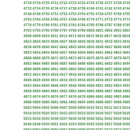
4718
4719
4720
4721
4722
4723
4724
4725
4726
4727
4728
472
4733
4734
4735
4736
4737
4738
4739
4740
4741
4742
4743
474
4748
4749
4750
4751
4752
4753
4754
4755
4756
4757
4758
475
4763
4764
4765
4766
4767
4768
4769
4770
4771
4772
4773
477
4778
4779
4780
4781
4782
4783
4784
4785
4786
4787
4788
478
4793
4794
4795
4796
4797
4798
4799
4800
4801
4802
4803
480
4808
4809
4810
4811
4812
4813
4814
4815
4816
4817
4818
481
4823
4824
4825
4826
4827
4828
4829
4830
4831
4832
4833
483
4838
4839
4840
4841
4842
4843
4844
4845
4846
4847
4848
484
4853
4854
4855
4856
4857
4858
4859
4860
4861
4862
4863
486
4868
4869
4870
4871
4872
4873
4874
4875
4876
4877
4878
487
4883
4884
4885
4886
4887
4888
4889
4890
4891
4892
4893
489
4898
4899
4900
4901
4902
4903
4904
4905
4906
4907
4908
490
4913
4914
4915
4916
4917
4918
4919
4920
4921
4922
4923
492
4928
4929
4930
4931
4932
4933
4934
4935
4936
4937
4938
493
4943
4944
4945
4946
4947
4948
4949
4950
4951
4952
4953
495
4958
4959
4960
4961
4962
4963
4964
4965
4966
4967
4968
496
4973
4974
4975
4976
4977
4978
4979
4980
4981
4982
4983
498
4988
4989
4990
4991
4992
4993
4994
4995
4996
4997
4998
499
5003
5004
5005
5006
5007
5008
5009
5010
5011
5012
5013
501
5018
5019
5020
5021
5022
5023
5024
5025
5026
5027
5028
502
5033
5034
5035
5036
5037
5038
5039
5040
5041
5042
5043
504
5048
5049
5050
5051
5052
5053
5054
5055
5056
5057
5058
505
5063
5064
5065
5066
5067
5068
5069
5070
5071
5072
5073
507