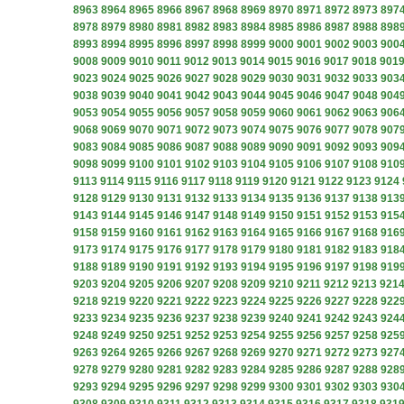
8963
8964
8965
8966
8967
8968
8969
8970
8971
8972
8973
897
8978
8979
8980
8981
8982
8983
8984
8985
8986
8987
8988
898
8993
8994
8995
8996
8997
8998
8999
9000
9001
9002
9003
900
9008
9009
9010
9011
9012
9013
9014
9015
9016
9017
9018
901
9023
9024
9025
9026
9027
9028
9029
9030
9031
9032
9033
903
9038
9039
9040
9041
9042
9043
9044
9045
9046
9047
9048
904
9053
9054
9055
9056
9057
9058
9059
9060
9061
9062
9063
906
9068
9069
9070
9071
9072
9073
9074
9075
9076
9077
9078
907
9083
9084
9085
9086
9087
9088
9089
9090
9091
9092
9093
909
9098
9099
9100
9101
9102
9103
9104
9105
9106
9107
9108
910
9113
9114
9115
9116
9117
9118
9119
9120
9121
9122
9123
9124
9128
9129
9130
9131
9132
9133
9134
9135
9136
9137
9138
913
9143
9144
9145
9146
9147
9148
9149
9150
9151
9152
9153
915
9158
9159
9160
9161
9162
9163
9164
9165
9166
9167
9168
916
9173
9174
9175
9176
9177
9178
9179
9180
9181
9182
9183
918
9188
9189
9190
9191
9192
9193
9194
9195
9196
9197
9198
919
9203
9204
9205
9206
9207
9208
9209
9210
9211
9212
9213
921
9218
9219
9220
9221
9222
9223
9224
9225
9226
9227
9228
922
9233
9234
9235
9236
9237
9238
9239
9240
9241
9242
9243
924
9248
9249
9250
9251
9252
9253
9254
9255
9256
9257
9258
925
9263
9264
9265
9266
9267
9268
9269
9270
9271
9272
9273
927
9278
9279
9280
9281
9282
9283
9284
9285
9286
9287
9288
928
9293
9294
9295
9296
9297
9298
9299
9300
9301
9302
9303
930