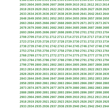
2588
2589
2590
2591
2592
2593
2594
2595
2596
2597
2598
259
2603
2604
2605
2606
2607
2608
2609
2610
2611
2612
2613
261
2618
2619
2620
2621
2622
2623
2624
2625
2626
2627
2628
262
2633
2634
2635
2636
2637
2638
2639
2640
2641
2642
2643
264
2648
2649
2650
2651
2652
2653
2654
2655
2656
2657
2658
265
2663
2664
2665
2666
2667
2668
2669
2670
2671
2672
2673
267
2678
2679
2680
2681
2682
2683
2684
2685
2686
2687
2688
268
2693
2694
2695
2696
2697
2698
2699
2700
2701
2702
2703
270
2708
2709
2710
2711
2712
2713
2714
2715
2716
2717
2718
271
2723
2724
2725
2726
2727
2728
2729
2730
2731
2732
2733
273
2738
2739
2740
2741
2742
2743
2744
2745
2746
2747
2748
274
2753
2754
2755
2756
2757
2758
2759
2760
2761
2762
2763
276
2768
2769
2770
2771
2772
2773
2774
2775
2776
2777
2778
277
2783
2784
2785
2786
2787
2788
2789
2790
2791
2792
2793
279
2798
2799
2800
2801
2802
2803
2804
2805
2806
2807
2808
280
2813
2814
2815
2816
2817
2818
2819
2820
2821
2822
2823
282
2828
2829
2830
2831
2832
2833
2834
2835
2836
2837
2838
283
2843
2844
2845
2846
2847
2848
2849
2850
2851
2852
2853
285
2858
2859
2860
2861
2862
2863
2864
2865
2866
2867
2868
286
2873
2874
2875
2876
2877
2878
2879
2880
2881
2882
2883
288
2888
2889
2890
2891
2892
2893
2894
2895
2896
2897
2898
289
2903
2904
2905
2906
2907
2908
2909
2910
2911
2912
2913
291
2918
2919
2920
2921
2922
2923
2924
2925
2926
2927
2928
292
2933
2934
2935
2936
2937
2938
2939
2940
2941
2942
2943
294