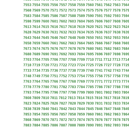
7553
7554
7555
7556
7557
7558
7559
7560
7561
7562
7563
756
7568
7569
7570
7571
7572
7573
7574
7575
7576
7577
7578
757
7583
7584
7585
7586
7587
7588
7589
7590
7591
7592
7593
759
7598
7599
7600
7601
7602
7603
7604
7605
7606
7607
7608
760
7613
7614
7615
7616
7617
7618
7619
7620
7621
7622
7623
762
7628
7629
7630
7631
7632
7633
7634
7635
7636
7637
7638
763
7643
7644
7645
7646
7647
7648
7649
7650
7651
7652
7653
765
7658
7659
7660
7661
7662
7663
7664
7665
7666
7667
7668
766
7673
7674
7675
7676
7677
7678
7679
7680
7681
7682
7683
768
7688
7689
7690
7691
7692
7693
7694
7695
7696
7697
7698
769
7703
7704
7705
7706
7707
7708
7709
7710
7711
7712
7713
771
7718
7719
7720
7721
7722
7723
7724
7725
7726
7727
7728
772
7733
7734
7735
7736
7737
7738
7739
7740
7741
7742
7743
774
7748
7749
7750
7751
7752
7753
7754
7755
7756
7757
7758
775
7763
7764
7765
7766
7767
7768
7769
7770
7771
7772
7773
777
7778
7779
7780
7781
7782
7783
7784
7785
7786
7787
7788
778
7793
7794
7795
7796
7797
7798
7799
7800
7801
7802
7803
780
7808
7809
7810
7811
7812
7813
7814
7815
7816
7817
7818
781
7823
7824
7825
7826
7827
7828
7829
7830
7831
7832
7833
783
7838
7839
7840
7841
7842
7843
7844
7845
7846
7847
7848
784
7853
7854
7855
7856
7857
7858
7859
7860
7861
7862
7863
786
7868
7869
7870
7871
7872
7873
7874
7875
7876
7877
7878
787
7883
7884
7885
7886
7887
7888
7889
7890
7891
7892
7893
789