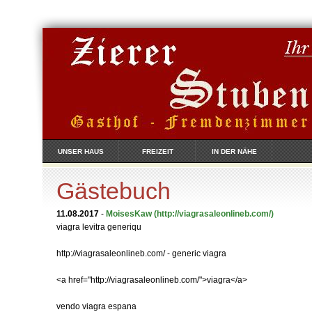
UNSER HAUS
FREIZEIT
IN DER NÄHE
Gästebuch
11.08.2017
-
MoisesKaw
(http://viagrasaleonlineb.com/)
viagra levitra generiqu
http://viagrasaleonlineb.com/ - generic viagra
<a href="http://viagrasaleonlineb.com/">viagra</a>
vendo viagra espana