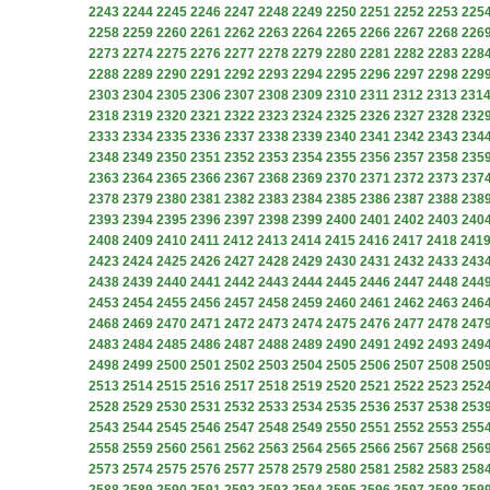
2243
2244
2245
2246
2247
2248
2249
2250
2251
2252
2253
225
2258
2259
2260
2261
2262
2263
2264
2265
2266
2267
2268
226
2273
2274
2275
2276
2277
2278
2279
2280
2281
2282
2283
228
2288
2289
2290
2291
2292
2293
2294
2295
2296
2297
2298
229
2303
2304
2305
2306
2307
2308
2309
2310
2311
2312
2313
231
2318
2319
2320
2321
2322
2323
2324
2325
2326
2327
2328
232
2333
2334
2335
2336
2337
2338
2339
2340
2341
2342
2343
234
2348
2349
2350
2351
2352
2353
2354
2355
2356
2357
2358
235
2363
2364
2365
2366
2367
2368
2369
2370
2371
2372
2373
237
2378
2379
2380
2381
2382
2383
2384
2385
2386
2387
2388
238
2393
2394
2395
2396
2397
2398
2399
2400
2401
2402
2403
240
2408
2409
2410
2411
2412
2413
2414
2415
2416
2417
2418
241
2423
2424
2425
2426
2427
2428
2429
2430
2431
2432
2433
243
2438
2439
2440
2441
2442
2443
2444
2445
2446
2447
2448
244
2453
2454
2455
2456
2457
2458
2459
2460
2461
2462
2463
246
2468
2469
2470
2471
2472
2473
2474
2475
2476
2477
2478
247
2483
2484
2485
2486
2487
2488
2489
2490
2491
2492
2493
249
2498
2499
2500
2501
2502
2503
2504
2505
2506
2507
2508
250
2513
2514
2515
2516
2517
2518
2519
2520
2521
2522
2523
252
2528
2529
2530
2531
2532
2533
2534
2535
2536
2537
2538
253
2543
2544
2545
2546
2547
2548
2549
2550
2551
2552
2553
255
2558
2559
2560
2561
2562
2563
2564
2565
2566
2567
2568
256
2573
2574
2575
2576
2577
2578
2579
2580
2581
2582
2583
258