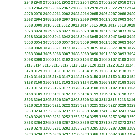
2948
2949
2950
2951
2952
2953
2954
2955
2956
2957
2958
295
2963
2964
2965
2966
2967
2968
2969
2970
2971
2972
2973
297
2978
2979
2980
2981
2982
2983
2984
2985
2986
2987
2988
298
2993
2994
2995
2996
2997
2998
2999
3000
3001
3002
3003
300
3008
3009
3010
3011
3012
3013
3014
3015
3016
3017
3018
301
3023
3024
3025
3026
3027
3028
3029
3030
3031
3032
3033
303
3038
3039
3040
3041
3042
3043
3044
3045
3046
3047
3048
304
3053
3054
3055
3056
3057
3058
3059
3060
3061
3062
3063
306
3068
3069
3070
3071
3072
3073
3074
3075
3076
3077
3078
307
3083
3084
3085
3086
3087
3088
3089
3090
3091
3092
3093
309
3098
3099
3100
3101
3102
3103
3104
3105
3106
3107
3108
310
3113
3114
3115
3116
3117
3118
3119
3120
3121
3122
3123
3124
3128
3129
3130
3131
3132
3133
3134
3135
3136
3137
3138
313
3143
3144
3145
3146
3147
3148
3149
3150
3151
3152
3153
315
3158
3159
3160
3161
3162
3163
3164
3165
3166
3167
3168
316
3173
3174
3175
3176
3177
3178
3179
3180
3181
3182
3183
318
3188
3189
3190
3191
3192
3193
3194
3195
3196
3197
3198
319
3203
3204
3205
3206
3207
3208
3209
3210
3211
3212
3213
321
3218
3219
3220
3221
3222
3223
3224
3225
3226
3227
3228
322
3233
3234
3235
3236
3237
3238
3239
3240
3241
3242
3243
324
3248
3249
3250
3251
3252
3253
3254
3255
3256
3257
3258
325
3263
3264
3265
3266
3267
3268
3269
3270
3271
3272
3273
327
3278
3279
3280
3281
3282
3283
3284
3285
3286
3287
3288
328
3293
3294
3295
3296
3297
3298
3299
3300
3301
3302
3303
330