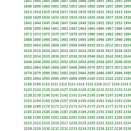
1883
1884
1885
1886
1887
1888
1889
1890
1891
1892
1893
189
1898
1899
1900
1901
1902
1903
1904
1905
1906
1907
1908
190
1913
1914
1915
1916
1917
1918
1919
1920
1921
1922
1923
192
1928
1929
1930
1931
1932
1933
1934
1935
1936
1937
1938
193
1943
1944
1945
1946
1947
1948
1949
1950
1951
1952
1953
195
1958
1959
1960
1961
1962
1963
1964
1965
1966
1967
1968
196
1973
1974
1975
1976
1977
1978
1979
1980
1981
1982
1983
198
1988
1989
1990
1991
1992
1993
1994
1995
1996
1997
1998
199
2003
2004
2005
2006
2007
2008
2009
2010
2011
2012
2013
201
2018
2019
2020
2021
2022
2023
2024
2025
2026
2027
2028
202
2033
2034
2035
2036
2037
2038
2039
2040
2041
2042
2043
204
2048
2049
2050
2051
2052
2053
2054
2055
2056
2057
2058
205
2063
2064
2065
2066
2067
2068
2069
2070
2071
2072
2073
207
2078
2079
2080
2081
2082
2083
2084
2085
2086
2087
2088
208
2093
2094
2095
2096
2097
2098
2099
2100
2101
2102
2103
210
2108
2109
2110
2111
2112
2113
2114
2115
2116
2117
2118
2119
2123
2124
2125
2126
2127
2128
2129
2130
2131
2132
2133
213
2138
2139
2140
2141
2142
2143
2144
2145
2146
2147
2148
214
2153
2154
2155
2156
2157
2158
2159
2160
2161
2162
2163
216
2168
2169
2170
2171
2172
2173
2174
2175
2176
2177
2178
217
2183
2184
2185
2186
2187
2188
2189
2190
2191
2192
2193
219
2198
2199
2200
2201
2202
2203
2204
2205
2206
2207
2208
220
2213
2214
2215
2216
2217
2218
2219
2220
2221
2222
2223
222
2228
2229
2230
2231
2232
2233
2234
2235
2236
2237
2238
223