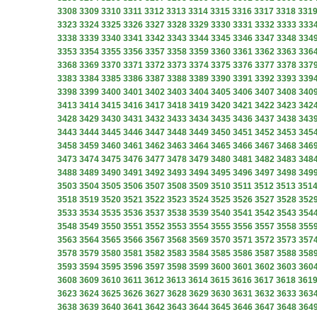
3308
3309
3310
3311
3312
3313
3314
3315
3316
3317
3318
331
3323
3324
3325
3326
3327
3328
3329
3330
3331
3332
3333
333
3338
3339
3340
3341
3342
3343
3344
3345
3346
3347
3348
334
3353
3354
3355
3356
3357
3358
3359
3360
3361
3362
3363
336
3368
3369
3370
3371
3372
3373
3374
3375
3376
3377
3378
337
3383
3384
3385
3386
3387
3388
3389
3390
3391
3392
3393
339
3398
3399
3400
3401
3402
3403
3404
3405
3406
3407
3408
340
3413
3414
3415
3416
3417
3418
3419
3420
3421
3422
3423
342
3428
3429
3430
3431
3432
3433
3434
3435
3436
3437
3438
343
3443
3444
3445
3446
3447
3448
3449
3450
3451
3452
3453
345
3458
3459
3460
3461
3462
3463
3464
3465
3466
3467
3468
346
3473
3474
3475
3476
3477
3478
3479
3480
3481
3482
3483
348
3488
3489
3490
3491
3492
3493
3494
3495
3496
3497
3498
349
3503
3504
3505
3506
3507
3508
3509
3510
3511
3512
3513
351
3518
3519
3520
3521
3522
3523
3524
3525
3526
3527
3528
352
3533
3534
3535
3536
3537
3538
3539
3540
3541
3542
3543
354
3548
3549
3550
3551
3552
3553
3554
3555
3556
3557
3558
355
3563
3564
3565
3566
3567
3568
3569
3570
3571
3572
3573
357
3578
3579
3580
3581
3582
3583
3584
3585
3586
3587
3588
358
3593
3594
3595
3596
3597
3598
3599
3600
3601
3602
3603
360
3608
3609
3610
3611
3612
3613
3614
3615
3616
3617
3618
361
3623
3624
3625
3626
3627
3628
3629
3630
3631
3632
3633
363
3638
3639
3640
3641
3642
3643
3644
3645
3646
3647
3648
364