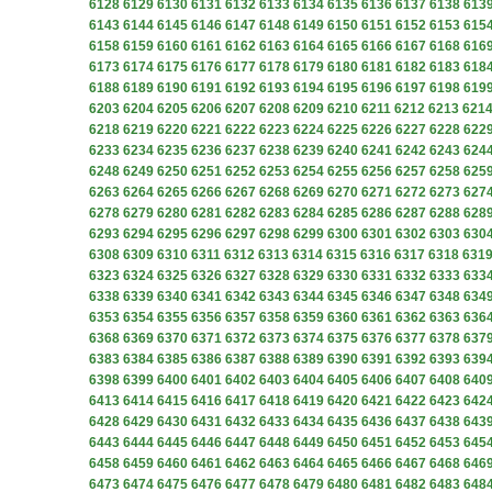
6128
6129
6130
6131
6132
6133
6134
6135
6136
6137
6138
613
6143
6144
6145
6146
6147
6148
6149
6150
6151
6152
6153
615
6158
6159
6160
6161
6162
6163
6164
6165
6166
6167
6168
616
6173
6174
6175
6176
6177
6178
6179
6180
6181
6182
6183
618
6188
6189
6190
6191
6192
6193
6194
6195
6196
6197
6198
619
6203
6204
6205
6206
6207
6208
6209
6210
6211
6212
6213
621
6218
6219
6220
6221
6222
6223
6224
6225
6226
6227
6228
622
6233
6234
6235
6236
6237
6238
6239
6240
6241
6242
6243
624
6248
6249
6250
6251
6252
6253
6254
6255
6256
6257
6258
625
6263
6264
6265
6266
6267
6268
6269
6270
6271
6272
6273
627
6278
6279
6280
6281
6282
6283
6284
6285
6286
6287
6288
628
6293
6294
6295
6296
6297
6298
6299
6300
6301
6302
6303
630
6308
6309
6310
6311
6312
6313
6314
6315
6316
6317
6318
631
6323
6324
6325
6326
6327
6328
6329
6330
6331
6332
6333
633
6338
6339
6340
6341
6342
6343
6344
6345
6346
6347
6348
634
6353
6354
6355
6356
6357
6358
6359
6360
6361
6362
6363
636
6368
6369
6370
6371
6372
6373
6374
6375
6376
6377
6378
637
6383
6384
6385
6386
6387
6388
6389
6390
6391
6392
6393
639
6398
6399
6400
6401
6402
6403
6404
6405
6406
6407
6408
640
6413
6414
6415
6416
6417
6418
6419
6420
6421
6422
6423
642
6428
6429
6430
6431
6432
6433
6434
6435
6436
6437
6438
643
6443
6444
6445
6446
6447
6448
6449
6450
6451
6452
6453
645
6458
6459
6460
6461
6462
6463
6464
6465
6466
6467
6468
646
6473
6474
6475
6476
6477
6478
6479
6480
6481
6482
6483
648