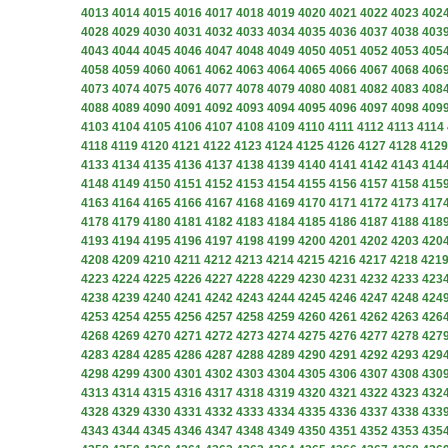
4013
4014
4015
4016
4017
4018
4019
4020
4021
4022
4023
402
4028
4029
4030
4031
4032
4033
4034
4035
4036
4037
4038
403
4043
4044
4045
4046
4047
4048
4049
4050
4051
4052
4053
405
4058
4059
4060
4061
4062
4063
4064
4065
4066
4067
4068
406
4073
4074
4075
4076
4077
4078
4079
4080
4081
4082
4083
408
4088
4089
4090
4091
4092
4093
4094
4095
4096
4097
4098
409
4103
4104
4105
4106
4107
4108
4109
4110
4111
4112
4113
4114
4118
4119
4120
4121
4122
4123
4124
4125
4126
4127
4128
4129
4133
4134
4135
4136
4137
4138
4139
4140
4141
4142
4143
414
4148
4149
4150
4151
4152
4153
4154
4155
4156
4157
4158
415
4163
4164
4165
4166
4167
4168
4169
4170
4171
4172
4173
417
4178
4179
4180
4181
4182
4183
4184
4185
4186
4187
4188
418
4193
4194
4195
4196
4197
4198
4199
4200
4201
4202
4203
420
4208
4209
4210
4211
4212
4213
4214
4215
4216
4217
4218
421
4223
4224
4225
4226
4227
4228
4229
4230
4231
4232
4233
423
4238
4239
4240
4241
4242
4243
4244
4245
4246
4247
4248
424
4253
4254
4255
4256
4257
4258
4259
4260
4261
4262
4263
426
4268
4269
4270
4271
4272
4273
4274
4275
4276
4277
4278
427
4283
4284
4285
4286
4287
4288
4289
4290
4291
4292
4293
429
4298
4299
4300
4301
4302
4303
4304
4305
4306
4307
4308
430
4313
4314
4315
4316
4317
4318
4319
4320
4321
4322
4323
432
4328
4329
4330
4331
4332
4333
4334
4335
4336
4337
4338
433
4343
4344
4345
4346
4347
4348
4349
4350
4351
4352
4353
435