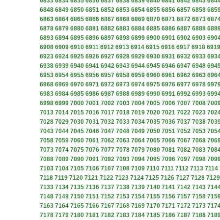
6833
6834
6835
6836
6837
6838
6839
6840
6841
6842
6843
684
6848
6849
6850
6851
6852
6853
6854
6855
6856
6857
6858
685
6863
6864
6865
6866
6867
6868
6869
6870
6871
6872
6873
687
6878
6879
6880
6881
6882
6883
6884
6885
6886
6887
6888
688
6893
6894
6895
6896
6897
6898
6899
6900
6901
6902
6903
690
6908
6909
6910
6911
6912
6913
6914
6915
6916
6917
6918
691
6923
6924
6925
6926
6927
6928
6929
6930
6931
6932
6933
693
6938
6939
6940
6941
6942
6943
6944
6945
6946
6947
6948
694
6953
6954
6955
6956
6957
6958
6959
6960
6961
6962
6963
696
6968
6969
6970
6971
6972
6973
6974
6975
6976
6977
6978
697
6983
6984
6985
6986
6987
6988
6989
6990
6991
6992
6993
699
6998
6999
7000
7001
7002
7003
7004
7005
7006
7007
7008
700
7013
7014
7015
7016
7017
7018
7019
7020
7021
7022
7023
702
7028
7029
7030
7031
7032
7033
7034
7035
7036
7037
7038
703
7043
7044
7045
7046
7047
7048
7049
7050
7051
7052
7053
705
7058
7059
7060
7061
7062
7063
7064
7065
7066
7067
7068
706
7073
7074
7075
7076
7077
7078
7079
7080
7081
7082
7083
708
7088
7089
7090
7091
7092
7093
7094
7095
7096
7097
7098
709
7103
7104
7105
7106
7107
7108
7109
7110
7111
7112
7113
7114
7118
7119
7120
7121
7122
7123
7124
7125
7126
7127
7128
7129
7133
7134
7135
7136
7137
7138
7139
7140
7141
7142
7143
714
7148
7149
7150
7151
7152
7153
7154
7155
7156
7157
7158
715
7163
7164
7165
7166
7167
7168
7169
7170
7171
7172
7173
717
7178
7179
7180
7181
7182
7183
7184
7185
7186
7187
7188
718