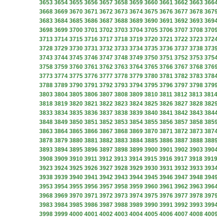
3653
3654
3655
3656
3657
3658
3659
3660
3661
3662
3663
366
3668
3669
3670
3671
3672
3673
3674
3675
3676
3677
3678
367
3683
3684
3685
3686
3687
3688
3689
3690
3691
3692
3693
369
3698
3699
3700
3701
3702
3703
3704
3705
3706
3707
3708
370
3713
3714
3715
3716
3717
3718
3719
3720
3721
3722
3723
372
3728
3729
3730
3731
3732
3733
3734
3735
3736
3737
3738
373
3743
3744
3745
3746
3747
3748
3749
3750
3751
3752
3753
375
3758
3759
3760
3761
3762
3763
3764
3765
3766
3767
3768
376
3773
3774
3775
3776
3777
3778
3779
3780
3781
3782
3783
378
3788
3789
3790
3791
3792
3793
3794
3795
3796
3797
3798
379
3803
3804
3805
3806
3807
3808
3809
3810
3811
3812
3813
381
3818
3819
3820
3821
3822
3823
3824
3825
3826
3827
3828
382
3833
3834
3835
3836
3837
3838
3839
3840
3841
3842
3843
384
3848
3849
3850
3851
3852
3853
3854
3855
3856
3857
3858
385
3863
3864
3865
3866
3867
3868
3869
3870
3871
3872
3873
387
3878
3879
3880
3881
3882
3883
3884
3885
3886
3887
3888
388
3893
3894
3895
3896
3897
3898
3899
3900
3901
3902
3903
390
3908
3909
3910
3911
3912
3913
3914
3915
3916
3917
3918
391
3923
3924
3925
3926
3927
3928
3929
3930
3931
3932
3933
393
3938
3939
3940
3941
3942
3943
3944
3945
3946
3947
3948
394
3953
3954
3955
3956
3957
3958
3959
3960
3961
3962
3963
396
3968
3969
3970
3971
3972
3973
3974
3975
3976
3977
3978
397
3983
3984
3985
3986
3987
3988
3989
3990
3991
3992
3993
399
3998
3999
4000
4001
4002
4003
4004
4005
4006
4007
4008
400