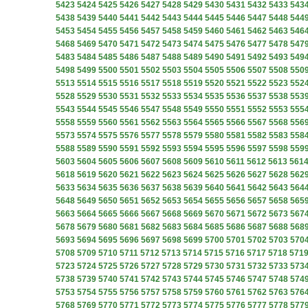
5423
5424
5425
5426
5427
5428
5429
5430
5431
5432
5433
543
5438
5439
5440
5441
5442
5443
5444
5445
5446
5447
5448
544
5453
5454
5455
5456
5457
5458
5459
5460
5461
5462
5463
546
5468
5469
5470
5471
5472
5473
5474
5475
5476
5477
5478
547
5483
5484
5485
5486
5487
5488
5489
5490
5491
5492
5493
549
5498
5499
5500
5501
5502
5503
5504
5505
5506
5507
5508
550
5513
5514
5515
5516
5517
5518
5519
5520
5521
5522
5523
552
5528
5529
5530
5531
5532
5533
5534
5535
5536
5537
5538
553
5543
5544
5545
5546
5547
5548
5549
5550
5551
5552
5553
555
5558
5559
5560
5561
5562
5563
5564
5565
5566
5567
5568
556
5573
5574
5575
5576
5577
5578
5579
5580
5581
5582
5583
558
5588
5589
5590
5591
5592
5593
5594
5595
5596
5597
5598
559
5603
5604
5605
5606
5607
5608
5609
5610
5611
5612
5613
561
5618
5619
5620
5621
5622
5623
5624
5625
5626
5627
5628
562
5633
5634
5635
5636
5637
5638
5639
5640
5641
5642
5643
564
5648
5649
5650
5651
5652
5653
5654
5655
5656
5657
5658
565
5663
5664
5665
5666
5667
5668
5669
5670
5671
5672
5673
567
5678
5679
5680
5681
5682
5683
5684
5685
5686
5687
5688
568
5693
5694
5695
5696
5697
5698
5699
5700
5701
5702
5703
570
5708
5709
5710
5711
5712
5713
5714
5715
5716
5717
5718
571
5723
5724
5725
5726
5727
5728
5729
5730
5731
5732
5733
573
5738
5739
5740
5741
5742
5743
5744
5745
5746
5747
5748
574
5753
5754
5755
5756
5757
5758
5759
5760
5761
5762
5763
576
5768
5769
5770
5771
5772
5773
5774
5775
5776
5777
5778
577