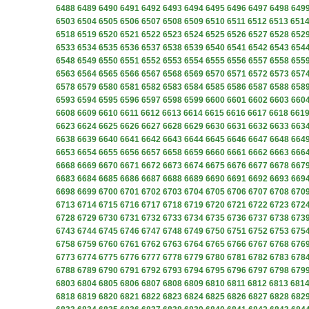
6488
6489
6490
6491
6492
6493
6494
6495
6496
6497
6498
649
6503
6504
6505
6506
6507
6508
6509
6510
6511
6512
6513
651
6518
6519
6520
6521
6522
6523
6524
6525
6526
6527
6528
652
6533
6534
6535
6536
6537
6538
6539
6540
6541
6542
6543
654
6548
6549
6550
6551
6552
6553
6554
6555
6556
6557
6558
655
6563
6564
6565
6566
6567
6568
6569
6570
6571
6572
6573
657
6578
6579
6580
6581
6582
6583
6584
6585
6586
6587
6588
658
6593
6594
6595
6596
6597
6598
6599
6600
6601
6602
6603
660
6608
6609
6610
6611
6612
6613
6614
6615
6616
6617
6618
661
6623
6624
6625
6626
6627
6628
6629
6630
6631
6632
6633
663
6638
6639
6640
6641
6642
6643
6644
6645
6646
6647
6648
664
6653
6654
6655
6656
6657
6658
6659
6660
6661
6662
6663
666
6668
6669
6670
6671
6672
6673
6674
6675
6676
6677
6678
667
6683
6684
6685
6686
6687
6688
6689
6690
6691
6692
6693
669
6698
6699
6700
6701
6702
6703
6704
6705
6706
6707
6708
670
6713
6714
6715
6716
6717
6718
6719
6720
6721
6722
6723
672
6728
6729
6730
6731
6732
6733
6734
6735
6736
6737
6738
673
6743
6744
6745
6746
6747
6748
6749
6750
6751
6752
6753
675
6758
6759
6760
6761
6762
6763
6764
6765
6766
6767
6768
676
6773
6774
6775
6776
6777
6778
6779
6780
6781
6782
6783
678
6788
6789
6790
6791
6792
6793
6794
6795
6796
6797
6798
679
6803
6804
6805
6806
6807
6808
6809
6810
6811
6812
6813
681
6818
6819
6820
6821
6822
6823
6824
6825
6826
6827
6828
682