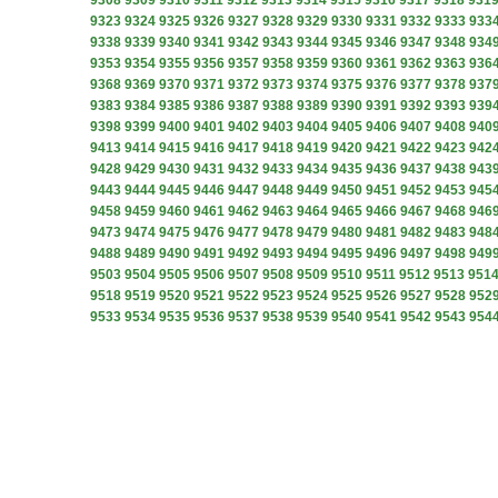
9308
9309
9310
9311
9312
9313
9314
9315
9316
9317
9318
931
9323
9324
9325
9326
9327
9328
9329
9330
9331
9332
9333
933
9338
9339
9340
9341
9342
9343
9344
9345
9346
9347
9348
934
9353
9354
9355
9356
9357
9358
9359
9360
9361
9362
9363
936
9368
9369
9370
9371
9372
9373
9374
9375
9376
9377
9378
937
9383
9384
9385
9386
9387
9388
9389
9390
9391
9392
9393
939
9398
9399
9400
9401
9402
9403
9404
9405
9406
9407
9408
940
9413
9414
9415
9416
9417
9418
9419
9420
9421
9422
9423
942
9428
9429
9430
9431
9432
9433
9434
9435
9436
9437
9438
943
9443
9444
9445
9446
9447
9448
9449
9450
9451
9452
9453
945
9458
9459
9460
9461
9462
9463
9464
9465
9466
9467
9468
946
9473
9474
9475
9476
9477
9478
9479
9480
9481
9482
9483
948
9488
9489
9490
9491
9492
9493
9494
9495
9496
9497
9498
949
9503
9504
9505
9506
9507
9508
9509
9510
9511
9512
9513
951
9518
9519
9520
9521
9522
9523
9524
9525
9526
9527
9528
952
9533
9534
9535
9536
9537
9538
9539
9540
9541
9542
9543
954