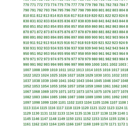
770
771
772
773
774
775
776
777
778
779
780
781
782
783
784
7
790
791
792
793
794
795
796
797
798
799
800
801
802
803
804
8
810
811
812
813
814
815
816
817
818
819
820
821
822
823
824
8
830
831
832
833
834
835
836
837
838
839
840
841
842
843
844
8
850
851
852
853
854
855
856
857
858
859
860
861
862
863
864
8
870
871
872
873
874
875
876
877
878
879
880
881
882
883
884
8
890
891
892
893
894
895
896
897
898
899
900
901
902
903
904
9
910
911
912
913
914
915
916
917
918
919
920
921
922
923
924
9
930
931
932
933
934
935
936
937
938
939
940
941
942
943
944
9
950
951
952
953
954
955
956
957
958
959
960
961
962
963
964
9
970
971
972
973
974
975
976
977
978
979
980
981
982
983
984
9
990
991
992
993
994
995
996
997
998
999
1000
1001
1002
1003
1007
1008
1009
1010
1011
1012
1013
1014
1015
1016
1017
101
1022
1023
1024
1025
1026
1027
1028
1029
1030
1031
1032
103
1037
1038
1039
1040
1041
1042
1043
1044
1045
1046
1047
104
1052
1053
1054
1055
1056
1057
1058
1059
1060
1061
1062
106
1067
1068
1069
1070
1071
1072
1073
1074
1075
1076
1077
107
1082
1083
1084
1085
1086
1087
1088
1089
1090
1091
1092
109
1097
1098
1099
1100
1101
1102
1103
1104
1105
1106
1107
1108
1113
1114
1115
1116
1117
1118
1119
1120
1121
1122
1123
1124
11
1129
1130
1131
1132
1133
1134
1135
1136
1137
1138
1139
1140
1
1145
1146
1147
1148
1149
1150
1151
1152
1153
1154
1155
1156
1
1161
1162
1163
1164
1165
1166
1167
1168
1169
1170
1171
1172
1