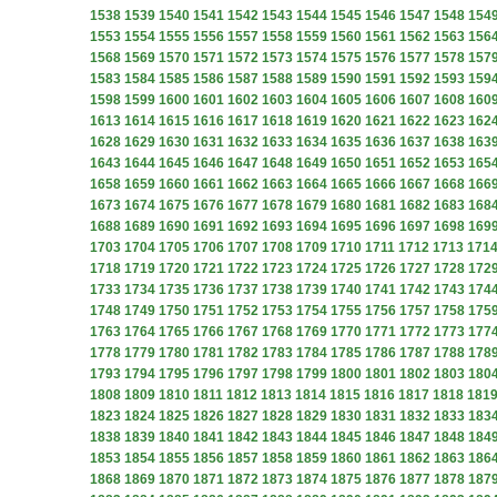
1538
1539
1540
1541
1542
1543
1544
1545
1546
1547
1548
154
1553
1554
1555
1556
1557
1558
1559
1560
1561
1562
1563
156
1568
1569
1570
1571
1572
1573
1574
1575
1576
1577
1578
157
1583
1584
1585
1586
1587
1588
1589
1590
1591
1592
1593
159
1598
1599
1600
1601
1602
1603
1604
1605
1606
1607
1608
160
1613
1614
1615
1616
1617
1618
1619
1620
1621
1622
1623
162
1628
1629
1630
1631
1632
1633
1634
1635
1636
1637
1638
163
1643
1644
1645
1646
1647
1648
1649
1650
1651
1652
1653
165
1658
1659
1660
1661
1662
1663
1664
1665
1666
1667
1668
166
1673
1674
1675
1676
1677
1678
1679
1680
1681
1682
1683
168
1688
1689
1690
1691
1692
1693
1694
1695
1696
1697
1698
169
1703
1704
1705
1706
1707
1708
1709
1710
1711
1712
1713
171
1718
1719
1720
1721
1722
1723
1724
1725
1726
1727
1728
172
1733
1734
1735
1736
1737
1738
1739
1740
1741
1742
1743
174
1748
1749
1750
1751
1752
1753
1754
1755
1756
1757
1758
175
1763
1764
1765
1766
1767
1768
1769
1770
1771
1772
1773
177
1778
1779
1780
1781
1782
1783
1784
1785
1786
1787
1788
178
1793
1794
1795
1796
1797
1798
1799
1800
1801
1802
1803
180
1808
1809
1810
1811
1812
1813
1814
1815
1816
1817
1818
181
1823
1824
1825
1826
1827
1828
1829
1830
1831
1832
1833
183
1838
1839
1840
1841
1842
1843
1844
1845
1846
1847
1848
184
1853
1854
1855
1856
1857
1858
1859
1860
1861
1862
1863
186
1868
1869
1870
1871
1872
1873
1874
1875
1876
1877
1878
187