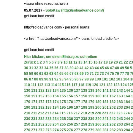
viagra ohne rezept schweiz
05.07.2017
-
SoloKaw
(http://soloadvance.com/)
get loan bad credit
http://soloadvance.com/ - personal loans
<a href="http://soloadvance.com/"> loans for bad credit</a>
get loan bad credit
Hier klicken, um einen Eintrag zu schreiben
Zurück
1
2
3
4
5
6
7
8
9
10
11
12
13
14
15
16
17
18
19
20
21
22
23
30
31
32
33
34
35
36
37
38
39
40
41
42
43
44
45
46
47
48
49
50
5
58
59
60
61
62
63
64
65
66
67
68
69
70
71
72
73
74
75
76
77
78
7
86
87
88
89
90
91
92
93
94
95
96
97
98
99
100
101
102
103
104
1
110
111
112
113
114
115
116
117
118
119
120
121
122
123
124
12
130
131
132
133
134
135
136
137
138
139
140
141
142
143
144
1
150
151
152
153
154
155
156
157
158
159
160
161
162
163
164
1
170
171
172
173
174
175
176
177
178
179
180
181
182
183
184
1
190
191
192
193
194
195
196
197
198
199
200
201
202
203
204
2
210
211
212
213
214
215
216
217
218
219
220
221
222
223
224
2
230
231
232
233
234
235
236
237
238
239
240
241
242
243
244
2
250
251
252
253
254
255
256
257
258
259
260
261
262
263
264
2
270
271
272
273
274
275
276
277
278
279
280
281
282
283
284
2