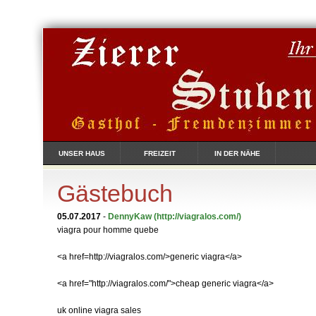
UNSER HAUS
FREIZEIT
IN DER NÄHE
Gästebuch
05.07.2017
-
DennyKaw
(http://viagralos.com/)
viagra pour homme quebe
<a href=http://viagralos.com/>generic viagra</a>
<a href="http://viagralos.com/">cheap generic viagra</a>
uk online viagra sales