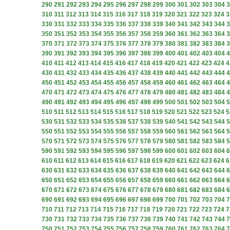
290
291
292
293
294
295
296
297
298
299
300
301
302
303
304
3
310
311
312
313
314
315
316
317
318
319
320
321
322
323
324
3
330
331
332
333
334
335
336
337
338
339
340
341
342
343
344
3
350
351
352
353
354
355
356
357
358
359
360
361
362
363
364
3
370
371
372
373
374
375
376
377
378
379
380
381
382
383
384
3
390
391
392
393
394
395
396
397
398
399
400
401
402
403
404
4
410
411
412
413
414
415
416
417
418
419
420
421
422
423
424
4
430
431
432
433
434
435
436
437
438
439
440
441
442
443
444
4
450
451
452
453
454
455
456
457
458
459
460
461
462
463
464
4
470
471
472
473
474
475
476
477
478
479
480
481
482
483
484
4
490
491
492
493
494
495
496
497
498
499
500
501
502
503
504
5
510
511
512
513
514
515
516
517
518
519
520
521
522
523
524
5
530
531
532
533
534
535
536
537
538
539
540
541
542
543
544
5
550
551
552
553
554
555
556
557
558
559
560
561
562
563
564
5
570
571
572
573
574
575
576
577
578
579
580
581
582
583
584
5
590
591
592
593
594
595
596
597
598
599
600
601
602
603
604
6
610
611
612
613
614
615
616
617
618
619
620
621
622
623
624
6
630
631
632
633
634
635
636
637
638
639
640
641
642
643
644
6
650
651
652
653
654
655
656
657
658
659
660
661
662
663
664
6
670
671
672
673
674
675
676
677
678
679
680
681
682
683
684
6
690
691
692
693
694
695
696
697
698
699
700
701
702
703
704
7
710
711
712
713
714
715
716
717
718
719
720
721
722
723
724
7
730
731
732
733
734
735
736
737
738
739
740
741
742
743
744
7
750
751
752
753
754
755
756
757
758
759
760
761
762
763
764
7