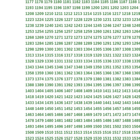
1177
1178
1179
1180
1181
1182
1183
1184
1185
1186
1187
1188
1
1193
1194
1195
1196
1197
1198
1199
1200
1201
1202
1203
1204
1208
1209
1210
1211
1212
1213
1214
1215
1216
1217
1218
121
1223
1224
1225
1226
1227
1228
1229
1230
1231
1232
1233
123
1238
1239
1240
1241
1242
1243
1244
1245
1246
1247
1248
124
1253
1254
1255
1256
1257
1258
1259
1260
1261
1262
1263
126
1268
1269
1270
1271
1272
1273
1274
1275
1276
1277
1278
127
1283
1284
1285
1286
1287
1288
1289
1290
1291
1292
1293
129
1298
1299
1300
1301
1302
1303
1304
1305
1306
1307
1308
130
1313
1314
1315
1316
1317
1318
1319
1320
1321
1322
1323
132
1328
1329
1330
1331
1332
1333
1334
1335
1336
1337
1338
133
1343
1344
1345
1346
1347
1348
1349
1350
1351
1352
1353
135
1358
1359
1360
1361
1362
1363
1364
1365
1366
1367
1368
136
1373
1374
1375
1376
1377
1378
1379
1380
1381
1382
1383
138
1388
1389
1390
1391
1392
1393
1394
1395
1396
1397
1398
139
1403
1404
1405
1406
1407
1408
1409
1410
1411
1412
1413
141
1418
1419
1420
1421
1422
1423
1424
1425
1426
1427
1428
142
1433
1434
1435
1436
1437
1438
1439
1440
1441
1442
1443
144
1448
1449
1450
1451
1452
1453
1454
1455
1456
1457
1458
145
1463
1464
1465
1466
1467
1468
1469
1470
1471
1472
1473
147
1478
1479
1480
1481
1482
1483
1484
1485
1486
1487
1488
148
1493
1494
1495
1496
1497
1498
1499
1500
1501
1502
1503
150
1508
1509
1510
1511
1512
1513
1514
1515
1516
1517
1518
151
1523
1524
1525
1526
1527
1528
1529
1530
1531
1532
1533
153