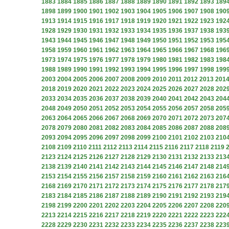
1883
1884
1885
1886
1887
1888
1889
1890
1891
1892
1893
189
1898
1899
1900
1901
1902
1903
1904
1905
1906
1907
1908
190
1913
1914
1915
1916
1917
1918
1919
1920
1921
1922
1923
192
1928
1929
1930
1931
1932
1933
1934
1935
1936
1937
1938
193
1943
1944
1945
1946
1947
1948
1949
1950
1951
1952
1953
195
1958
1959
1960
1961
1962
1963
1964
1965
1966
1967
1968
196
1973
1974
1975
1976
1977
1978
1979
1980
1981
1982
1983
198
1988
1989
1990
1991
1992
1993
1994
1995
1996
1997
1998
199
2003
2004
2005
2006
2007
2008
2009
2010
2011
2012
2013
201
2018
2019
2020
2021
2022
2023
2024
2025
2026
2027
2028
202
2033
2034
2035
2036
2037
2038
2039
2040
2041
2042
2043
204
2048
2049
2050
2051
2052
2053
2054
2055
2056
2057
2058
205
2063
2064
2065
2066
2067
2068
2069
2070
2071
2072
2073
207
2078
2079
2080
2081
2082
2083
2084
2085
2086
2087
2088
208
2093
2094
2095
2096
2097
2098
2099
2100
2101
2102
2103
210
2108
2109
2110
2111
2112
2113
2114
2115
2116
2117
2118
2119
2123
2124
2125
2126
2127
2128
2129
2130
2131
2132
2133
213
2138
2139
2140
2141
2142
2143
2144
2145
2146
2147
2148
214
2153
2154
2155
2156
2157
2158
2159
2160
2161
2162
2163
216
2168
2169
2170
2171
2172
2173
2174
2175
2176
2177
2178
217
2183
2184
2185
2186
2187
2188
2189
2190
2191
2192
2193
219
2198
2199
2200
2201
2202
2203
2204
2205
2206
2207
2208
220
2213
2214
2215
2216
2217
2218
2219
2220
2221
2222
2223
222
2228
2229
2230
2231
2232
2233
2234
2235
2236
2237
2238
223