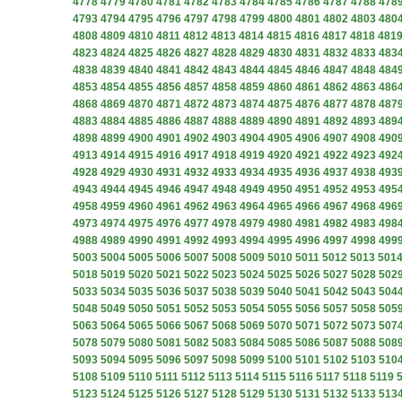
4778
4779
4780
4781
4782
4783
4784
4785
4786
4787
4788
478
4793
4794
4795
4796
4797
4798
4799
4800
4801
4802
4803
480
4808
4809
4810
4811
4812
4813
4814
4815
4816
4817
4818
481
4823
4824
4825
4826
4827
4828
4829
4830
4831
4832
4833
483
4838
4839
4840
4841
4842
4843
4844
4845
4846
4847
4848
484
4853
4854
4855
4856
4857
4858
4859
4860
4861
4862
4863
486
4868
4869
4870
4871
4872
4873
4874
4875
4876
4877
4878
487
4883
4884
4885
4886
4887
4888
4889
4890
4891
4892
4893
489
4898
4899
4900
4901
4902
4903
4904
4905
4906
4907
4908
490
4913
4914
4915
4916
4917
4918
4919
4920
4921
4922
4923
492
4928
4929
4930
4931
4932
4933
4934
4935
4936
4937
4938
493
4943
4944
4945
4946
4947
4948
4949
4950
4951
4952
4953
495
4958
4959
4960
4961
4962
4963
4964
4965
4966
4967
4968
496
4973
4974
4975
4976
4977
4978
4979
4980
4981
4982
4983
498
4988
4989
4990
4991
4992
4993
4994
4995
4996
4997
4998
499
5003
5004
5005
5006
5007
5008
5009
5010
5011
5012
5013
501
5018
5019
5020
5021
5022
5023
5024
5025
5026
5027
5028
502
5033
5034
5035
5036
5037
5038
5039
5040
5041
5042
5043
504
5048
5049
5050
5051
5052
5053
5054
5055
5056
5057
5058
505
5063
5064
5065
5066
5067
5068
5069
5070
5071
5072
5073
507
5078
5079
5080
5081
5082
5083
5084
5085
5086
5087
5088
508
5093
5094
5095
5096
5097
5098
5099
5100
5101
5102
5103
510
5108
5109
5110
5111
5112
5113
5114
5115
5116
5117
5118
5119
5123
5124
5125
5126
5127
5128
5129
5130
5131
5132
5133
513