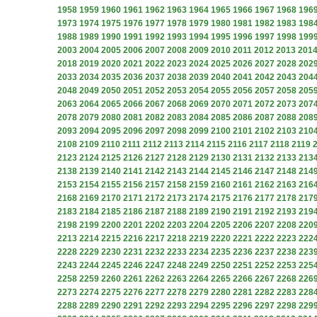
1958
1959
1960
1961
1962
1963
1964
1965
1966
1967
1968
196
1973
1974
1975
1976
1977
1978
1979
1980
1981
1982
1983
198
1988
1989
1990
1991
1992
1993
1994
1995
1996
1997
1998
199
2003
2004
2005
2006
2007
2008
2009
2010
2011
2012
2013
201
2018
2019
2020
2021
2022
2023
2024
2025
2026
2027
2028
202
2033
2034
2035
2036
2037
2038
2039
2040
2041
2042
2043
204
2048
2049
2050
2051
2052
2053
2054
2055
2056
2057
2058
205
2063
2064
2065
2066
2067
2068
2069
2070
2071
2072
2073
207
2078
2079
2080
2081
2082
2083
2084
2085
2086
2087
2088
208
2093
2094
2095
2096
2097
2098
2099
2100
2101
2102
2103
210
2108
2109
2110
2111
2112
2113
2114
2115
2116
2117
2118
2119
2123
2124
2125
2126
2127
2128
2129
2130
2131
2132
2133
213
2138
2139
2140
2141
2142
2143
2144
2145
2146
2147
2148
214
2153
2154
2155
2156
2157
2158
2159
2160
2161
2162
2163
216
2168
2169
2170
2171
2172
2173
2174
2175
2176
2177
2178
217
2183
2184
2185
2186
2187
2188
2189
2190
2191
2192
2193
219
2198
2199
2200
2201
2202
2203
2204
2205
2206
2207
2208
220
2213
2214
2215
2216
2217
2218
2219
2220
2221
2222
2223
222
2228
2229
2230
2231
2232
2233
2234
2235
2236
2237
2238
223
2243
2244
2245
2246
2247
2248
2249
2250
2251
2252
2253
225
2258
2259
2260
2261
2262
2263
2264
2265
2266
2267
2268
226
2273
2274
2275
2276
2277
2278
2279
2280
2281
2282
2283
228
2288
2289
2290
2291
2292
2293
2294
2295
2296
2297
2298
229