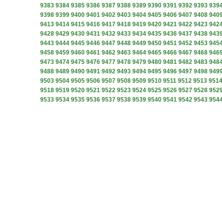
9383
9384
9385
9386
9387
9388
9389
9390
9391
9392
9393
939
9398
9399
9400
9401
9402
9403
9404
9405
9406
9407
9408
940
9413
9414
9415
9416
9417
9418
9419
9420
9421
9422
9423
942
9428
9429
9430
9431
9432
9433
9434
9435
9436
9437
9438
943
9443
9444
9445
9446
9447
9448
9449
9450
9451
9452
9453
945
9458
9459
9460
9461
9462
9463
9464
9465
9466
9467
9468
946
9473
9474
9475
9476
9477
9478
9479
9480
9481
9482
9483
948
9488
9489
9490
9491
9492
9493
9494
9495
9496
9497
9498
949
9503
9504
9505
9506
9507
9508
9509
9510
9511
9512
9513
951
9518
9519
9520
9521
9522
9523
9524
9525
9526
9527
9528
952
9533
9534
9535
9536
9537
9538
9539
9540
9541
9542
9543
954