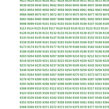
9023
9024
9025
9026
9027
9028
9029
9030
9031
9032
9033
903
9038
9039
9040
9041
9042
9043
9044
9045
9046
9047
9048
904
9053
9054
9055
9056
9057
9058
9059
9060
9061
9062
9063
906
9068
9069
9070
9071
9072
9073
9074
9075
9076
9077
9078
907
9083
9084
9085
9086
9087
9088
9089
9090
9091
9092
9093
909
9098
9099
9100
9101
9102
9103
9104
9105
9106
9107
9108
910
9113
9114
9115
9116
9117
9118
9119
9120
9121
9122
9123
9124
9128
9129
9130
9131
9132
9133
9134
9135
9136
9137
9138
913
9143
9144
9145
9146
9147
9148
9149
9150
9151
9152
9153
915
9158
9159
9160
9161
9162
9163
9164
9165
9166
9167
9168
916
9173
9174
9175
9176
9177
9178
9179
9180
9181
9182
9183
918
9188
9189
9190
9191
9192
9193
9194
9195
9196
9197
9198
919
9203
9204
9205
9206
9207
9208
9209
9210
9211
9212
9213
921
9218
9219
9220
9221
9222
9223
9224
9225
9226
9227
9228
922
9233
9234
9235
9236
9237
9238
9239
9240
9241
9242
9243
924
9248
9249
9250
9251
9252
9253
9254
9255
9256
9257
9258
925
9263
9264
9265
9266
9267
9268
9269
9270
9271
9272
9273
927
9278
9279
9280
9281
9282
9283
9284
9285
9286
9287
9288
928
9293
9294
9295
9296
9297
9298
9299
9300
9301
9302
9303
930
9308
9309
9310
9311
9312
9313
9314
9315
9316
9317
9318
931
9323
9324
9325
9326
9327
9328
9329
9330
9331
9332
9333
933
9338
9339
9340
9341
9342
9343
9344
9345
9346
9347
9348
934
9353
9354
9355
9356
9357
9358
9359
9360
9361
9362
9363
936
9368
9369
9370
9371
9372
9373
9374
9375
9376
9377
9378
937