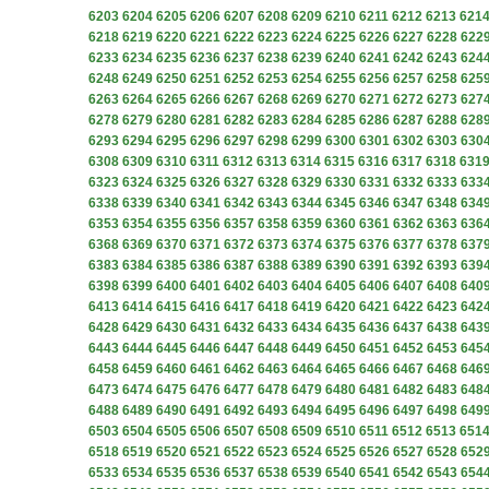
6203
6204
6205
6206
6207
6208
6209
6210
6211
6212
6213
621
6218
6219
6220
6221
6222
6223
6224
6225
6226
6227
6228
622
6233
6234
6235
6236
6237
6238
6239
6240
6241
6242
6243
624
6248
6249
6250
6251
6252
6253
6254
6255
6256
6257
6258
625
6263
6264
6265
6266
6267
6268
6269
6270
6271
6272
6273
627
6278
6279
6280
6281
6282
6283
6284
6285
6286
6287
6288
628
6293
6294
6295
6296
6297
6298
6299
6300
6301
6302
6303
630
6308
6309
6310
6311
6312
6313
6314
6315
6316
6317
6318
631
6323
6324
6325
6326
6327
6328
6329
6330
6331
6332
6333
633
6338
6339
6340
6341
6342
6343
6344
6345
6346
6347
6348
634
6353
6354
6355
6356
6357
6358
6359
6360
6361
6362
6363
636
6368
6369
6370
6371
6372
6373
6374
6375
6376
6377
6378
637
6383
6384
6385
6386
6387
6388
6389
6390
6391
6392
6393
639
6398
6399
6400
6401
6402
6403
6404
6405
6406
6407
6408
640
6413
6414
6415
6416
6417
6418
6419
6420
6421
6422
6423
642
6428
6429
6430
6431
6432
6433
6434
6435
6436
6437
6438
643
6443
6444
6445
6446
6447
6448
6449
6450
6451
6452
6453
645
6458
6459
6460
6461
6462
6463
6464
6465
6466
6467
6468
646
6473
6474
6475
6476
6477
6478
6479
6480
6481
6482
6483
648
6488
6489
6490
6491
6492
6493
6494
6495
6496
6497
6498
649
6503
6504
6505
6506
6507
6508
6509
6510
6511
6512
6513
651
6518
6519
6520
6521
6522
6523
6524
6525
6526
6527
6528
652
6533
6534
6535
6536
6537
6538
6539
6540
6541
6542
6543
654