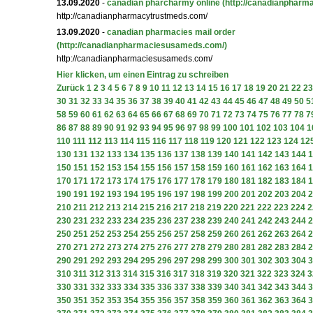
13.09.2020
-
canadian pharcharmy online
(http://canadianpharm
http://canadianpharmacytrustmeds.com/
13.09.2020
-
canadian pharmacies mail order
(http://canadianpharmaciesusameds.com/)
http://canadianpharmaciesusameds.com/
Hier klicken, um einen Eintrag zu schreiben
Zurück
1
2
3
4
5
6
7
8
9
10
11
12
13
14
15
16
17
18
19
20
21
22
23
30
31
32
33
34
35
36
37
38
39
40
41
42
43
44
45
46
47
48
49
50
5
58
59
60
61
62
63
64
65
66
67
68
69
70
71
72
73
74
75
76
77
78
7
86
87
88
89
90
91
92
93
94
95
96
97
98
99
100
101
102
103
104
1
110
111
112
113
114
115
116
117
118
119
120
121
122
123
124
12
130
131
132
133
134
135
136
137
138
139
140
141
142
143
144
1
150
151
152
153
154
155
156
157
158
159
160
161
162
163
164
1
170
171
172
173
174
175
176
177
178
179
180
181
182
183
184
1
190
191
192
193
194
195
196
197
198
199
200
201
202
203
204
2
210
211
212
213
214
215
216
217
218
219
220
221
222
223
224
2
230
231
232
233
234
235
236
237
238
239
240
241
242
243
244
2
250
251
252
253
254
255
256
257
258
259
260
261
262
263
264
2
270
271
272
273
274
275
276
277
278
279
280
281
282
283
284
2
290
291
292
293
294
295
296
297
298
299
300
301
302
303
304
3
310
311
312
313
314
315
316
317
318
319
320
321
322
323
324
3
330
331
332
333
334
335
336
337
338
339
340
341
342
343
344
3
350
351
352
353
354
355
356
357
358
359
360
361
362
363
364
3