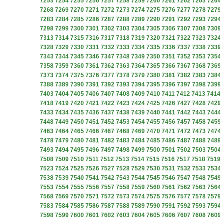
7253
7254
7255
7256
7257
7258
7259
7260
7261
7262
7263
726
7268
7269
7270
7271
7272
7273
7274
7275
7276
7277
7278
727
7283
7284
7285
7286
7287
7288
7289
7290
7291
7292
7293
729
7298
7299
7300
7301
7302
7303
7304
7305
7306
7307
7308
730
7313
7314
7315
7316
7317
7318
7319
7320
7321
7322
7323
732
7328
7329
7330
7331
7332
7333
7334
7335
7336
7337
7338
733
7343
7344
7345
7346
7347
7348
7349
7350
7351
7352
7353
735
7358
7359
7360
7361
7362
7363
7364
7365
7366
7367
7368
736
7373
7374
7375
7376
7377
7378
7379
7380
7381
7382
7383
738
7388
7389
7390
7391
7392
7393
7394
7395
7396
7397
7398
739
7403
7404
7405
7406
7407
7408
7409
7410
7411
7412
7413
741
7418
7419
7420
7421
7422
7423
7424
7425
7426
7427
7428
742
7433
7434
7435
7436
7437
7438
7439
7440
7441
7442
7443
744
7448
7449
7450
7451
7452
7453
7454
7455
7456
7457
7458
745
7463
7464
7465
7466
7467
7468
7469
7470
7471
7472
7473
747
7478
7479
7480
7481
7482
7483
7484
7485
7486
7487
7488
748
7493
7494
7495
7496
7497
7498
7499
7500
7501
7502
7503
750
7508
7509
7510
7511
7512
7513
7514
7515
7516
7517
7518
751
7523
7524
7525
7526
7527
7528
7529
7530
7531
7532
7533
753
7538
7539
7540
7541
7542
7543
7544
7545
7546
7547
7548
754
7553
7554
7555
7556
7557
7558
7559
7560
7561
7562
7563
756
7568
7569
7570
7571
7572
7573
7574
7575
7576
7577
7578
757
7583
7584
7585
7586
7587
7588
7589
7590
7591
7592
7593
759
7598
7599
7600
7601
7602
7603
7604
7605
7606
7607
7608
760