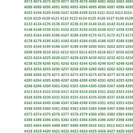
4073
4074
4075
4076
4077
4078
4079
4080
4081
4082
4083
408
4088
4089
4090
4091
4092
4093
4094
4095
4096
4097
4098
409
4103
4104
4105
4106
4107
4108
4109
4110
4111
4112
4113
4114
4118
4119
4120
4121
4122
4123
4124
4125
4126
4127
4128
4129
4133
4134
4135
4136
4137
4138
4139
4140
4141
4142
4143
414
4148
4149
4150
4151
4152
4153
4154
4155
4156
4157
4158
415
4163
4164
4165
4166
4167
4168
4169
4170
4171
4172
4173
417
4178
4179
4180
4181
4182
4183
4184
4185
4186
4187
4188
418
4193
4194
4195
4196
4197
4198
4199
4200
4201
4202
4203
420
4208
4209
4210
4211
4212
4213
4214
4215
4216
4217
4218
421
4223
4224
4225
4226
4227
4228
4229
4230
4231
4232
4233
423
4238
4239
4240
4241
4242
4243
4244
4245
4246
4247
4248
424
4253
4254
4255
4256
4257
4258
4259
4260
4261
4262
4263
426
4268
4269
4270
4271
4272
4273
4274
4275
4276
4277
4278
427
4283
4284
4285
4286
4287
4288
4289
4290
4291
4292
4293
429
4298
4299
4300
4301
4302
4303
4304
4305
4306
4307
4308
430
4313
4314
4315
4316
4317
4318
4319
4320
4321
4322
4323
432
4328
4329
4330
4331
4332
4333
4334
4335
4336
4337
4338
433
4343
4344
4345
4346
4347
4348
4349
4350
4351
4352
4353
435
4358
4359
4360
4361
4362
4363
4364
4365
4366
4367
4368
436
4373
4374
4375
4376
4377
4378
4379
4380
4381
4382
4383
438
4388
4389
4390
4391
4392
4393
4394
4395
4396
4397
4398
439
4403
4404
4405
4406
4407
4408
4409
4410
4411
4412
4413
441
4418
4419
4420
4421
4422
4423
4424
4425
4426
4427
4428
442