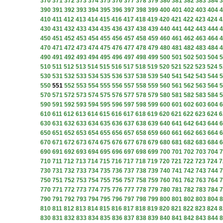
370
371
372
373
374
375
376
377
378
379
380
381
382
383
384
3
390
391
392
393
394
395
396
397
398
399
400
401
402
403
404
4
410
411
412
413
414
415
416
417
418
419
420
421
422
423
424
4
430
431
432
433
434
435
436
437
438
439
440
441
442
443
444
4
450
451
452
453
454
455
456
457
458
459
460
461
462
463
464
4
470
471
472
473
474
475
476
477
478
479
480
481
482
483
484
4
490
491
492
493
494
495
496
497
498
499
500
501
502
503
504
5
510
511
512
513
514
515
516
517
518
519
520
521
522
523
524
5
530
531
532
533
534
535
536
537
538
539
540
541
542
543
544
5
550
551
552
553
554
555
556
557
558
559
560
561
562
563
564
5
570
571
572
573
574
575
576
577
578
579
580
581
582
583
584
5
590
591
592
593
594
595
596
597
598
599
600
601
602
603
604
6
610
611
612
613
614
615
616
617
618
619
620
621
622
623
624
6
630
631
632
633
634
635
636
637
638
639
640
641
642
643
644
6
650
651
652
653
654
655
656
657
658
659
660
661
662
663
664
6
670
671
672
673
674
675
676
677
678
679
680
681
682
683
684
6
690
691
692
693
694
695
696
697
698
699
700
701
702
703
704
7
710
711
712
713
714
715
716
717
718
719
720
721
722
723
724
7
730
731
732
733
734
735
736
737
738
739
740
741
742
743
744
7
750
751
752
753
754
755
756
757
758
759
760
761
762
763
764
7
770
771
772
773
774
775
776
777
778
779
780
781
782
783
784
7
790
791
792
793
794
795
796
797
798
799
800
801
802
803
804
8
810
811
812
813
814
815
816
817
818
819
820
821
822
823
824
8
830
831
832
833
834
835
836
837
838
839
840
841
842
843
844
8