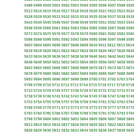
5498
5499
5500
5501
5502
5503
5504
5505
5506
5507
5508
550
5513
5514
5515
5516
5517
5518
5519
5520
5521
5522
5523
552
5528
5529
5530
5531
5532
5533
5534
5535
5536
5537
5538
553
5543
5544
5545
5546
5547
5548
5549
5550
5551
5552
5553
555
5558
5559
5560
5561
5562
5563
5564
5565
5566
5567
5568
556
5573
5574
5575
5576
5577
5578
5579
5580
5581
5582
5583
558
5588
5589
5590
5591
5592
5593
5594
5595
5596
5597
5598
559
5603
5604
5605
5606
5607
5608
5609
5610
5611
5612
5613
561
5618
5619
5620
5621
5622
5623
5624
5625
5626
5627
5628
562
5633
5634
5635
5636
5637
5638
5639
5640
5641
5642
5643
564
5648
5649
5650
5651
5652
5653
5654
5655
5656
5657
5658
565
5663
5664
5665
5666
5667
5668
5669
5670
5671
5672
5673
567
5678
5679
5680
5681
5682
5683
5684
5685
5686
5687
5688
568
5693
5694
5695
5696
5697
5698
5699
5700
5701
5702
5703
570
5708
5709
5710
5711
5712
5713
5714
5715
5716
5717
5718
571
5723
5724
5725
5726
5727
5728
5729
5730
5731
5732
5733
573
5738
5739
5740
5741
5742
5743
5744
5745
5746
5747
5748
574
5753
5754
5755
5756
5757
5758
5759
5760
5761
5762
5763
576
5768
5769
5770
5771
5772
5773
5774
5775
5776
5777
5778
577
5783
5784
5785
5786
5787
5788
5789
5790
5791
5792
5793
579
5798
5799
5800
5801
5802
5803
5804
5805
5806
5807
5808
580
5813
5814
5815
5816
5817
5818
5819
5820
5821
5822
5823
582
5828
5829
5830
5831
5832
5833
5834
5835
5836
5837
5838
583