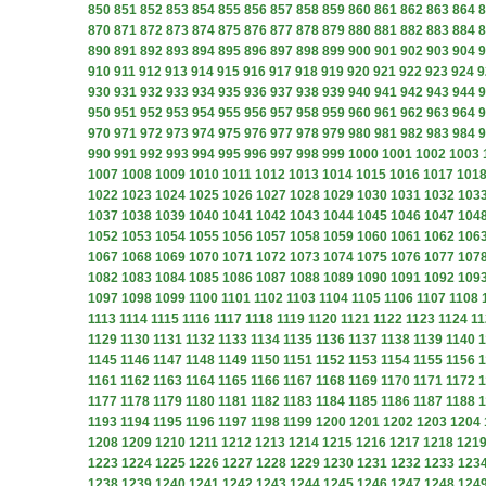
850
851
852
853
854
855
856
857
858
859
860
861
862
863
864
8
870
871
872
873
874
875
876
877
878
879
880
881
882
883
884
8
890
891
892
893
894
895
896
897
898
899
900
901
902
903
904
9
910
911
912
913
914
915
916
917
918
919
920
921
922
923
924
9
930
931
932
933
934
935
936
937
938
939
940
941
942
943
944
9
950
951
952
953
954
955
956
957
958
959
960
961
962
963
964
9
970
971
972
973
974
975
976
977
978
979
980
981
982
983
984
9
990
991
992
993
994
995
996
997
998
999
1000
1001
1002
1003
1007
1008
1009
1010
1011
1012
1013
1014
1015
1016
1017
101
1022
1023
1024
1025
1026
1027
1028
1029
1030
1031
1032
103
1037
1038
1039
1040
1041
1042
1043
1044
1045
1046
1047
104
1052
1053
1054
1055
1056
1057
1058
1059
1060
1061
1062
106
1067
1068
1069
1070
1071
1072
1073
1074
1075
1076
1077
107
1082
1083
1084
1085
1086
1087
1088
1089
1090
1091
1092
109
1097
1098
1099
1100
1101
1102
1103
1104
1105
1106
1107
1108
1113
1114
1115
1116
1117
1118
1119
1120
1121
1122
1123
1124
11
1129
1130
1131
1132
1133
1134
1135
1136
1137
1138
1139
1140
1
1145
1146
1147
1148
1149
1150
1151
1152
1153
1154
1155
1156
1
1161
1162
1163
1164
1165
1166
1167
1168
1169
1170
1171
1172
1
1177
1178
1179
1180
1181
1182
1183
1184
1185
1186
1187
1188
1
1193
1194
1195
1196
1197
1198
1199
1200
1201
1202
1203
1204
1208
1209
1210
1211
1212
1213
1214
1215
1216
1217
1218
121
1223
1224
1225
1226
1227
1228
1229
1230
1231
1232
1233
123
1238
1239
1240
1241
1242
1243
1244
1245
1246
1247
1248
124