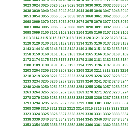
3008
3009
3010
3011
3012
3013
3014
3015
3016
3017
3018
301
3023
3024
3025
3026
3027
3028
3029
3030
3031
3032
3033
303
3038
3039
3040
3041
3042
3043
3044
3045
3046
3047
3048
304
3053
3054
3055
3056
3057
3058
3059
3060
3061
3062
3063
306
3068
3069
3070
3071
3072
3073
3074
3075
3076
3077
3078
307
3083
3084
3085
3086
3087
3088
3089
3090
3091
3092
3093
309
3098
3099
3100
3101
3102
3103
3104
3105
3106
3107
3108
310
3113
3114
3115
3116
3117
3118
3119
3120
3121
3122
3123
3124
3128
3129
3130
3131
3132
3133
3134
3135
3136
3137
3138
313
3143
3144
3145
3146
3147
3148
3149
3150
3151
3152
3153
315
3158
3159
3160
3161
3162
3163
3164
3165
3166
3167
3168
316
3173
3174
3175
3176
3177
3178
3179
3180
3181
3182
3183
318
3188
3189
3190
3191
3192
3193
3194
3195
3196
3197
3198
319
3203
3204
3205
3206
3207
3208
3209
3210
3211
3212
3213
321
3218
3219
3220
3221
3222
3223
3224
3225
3226
3227
3228
322
3233
3234
3235
3236
3237
3238
3239
3240
3241
3242
3243
324
3248
3249
3250
3251
3252
3253
3254
3255
3256
3257
3258
325
3263
3264
3265
3266
3267
3268
3269
3270
3271
3272
3273
327
3278
3279
3280
3281
3282
3283
3284
3285
3286
3287
3288
328
3293
3294
3295
3296
3297
3298
3299
3300
3301
3302
3303
330
3308
3309
3310
3311
3312
3313
3314
3315
3316
3317
3318
331
3323
3324
3325
3326
3327
3328
3329
3330
3331
3332
3333
333
3338
3339
3340
3341
3342
3343
3344
3345
3346
3347
3348
334
3353
3354
3355
3356
3357
3358
3359
3360
3361
3362
3363
336