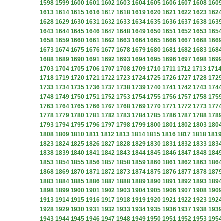
1598
1599
1600
1601
1602
1603
1604
1605
1606
1607
1608
160
1613
1614
1615
1616
1617
1618
1619
1620
1621
1622
1623
162
1628
1629
1630
1631
1632
1633
1634
1635
1636
1637
1638
163
1643
1644
1645
1646
1647
1648
1649
1650
1651
1652
1653
165
1658
1659
1660
1661
1662
1663
1664
1665
1666
1667
1668
166
1673
1674
1675
1676
1677
1678
1679
1680
1681
1682
1683
168
1688
1689
1690
1691
1692
1693
1694
1695
1696
1697
1698
169
1703
1704
1705
1706
1707
1708
1709
1710
1711
1712
1713
171
1718
1719
1720
1721
1722
1723
1724
1725
1726
1727
1728
172
1733
1734
1735
1736
1737
1738
1739
1740
1741
1742
1743
174
1748
1749
1750
1751
1752
1753
1754
1755
1756
1757
1758
175
1763
1764
1765
1766
1767
1768
1769
1770
1771
1772
1773
177
1778
1779
1780
1781
1782
1783
1784
1785
1786
1787
1788
178
1793
1794
1795
1796
1797
1798
1799
1800
1801
1802
1803
180
1808
1809
1810
1811
1812
1813
1814
1815
1816
1817
1818
181
1823
1824
1825
1826
1827
1828
1829
1830
1831
1832
1833
183
1838
1839
1840
1841
1842
1843
1844
1845
1846
1847
1848
184
1853
1854
1855
1856
1857
1858
1859
1860
1861
1862
1863
186
1868
1869
1870
1871
1872
1873
1874
1875
1876
1877
1878
187
1883
1884
1885
1886
1887
1888
1889
1890
1891
1892
1893
189
1898
1899
1900
1901
1902
1903
1904
1905
1906
1907
1908
190
1913
1914
1915
1916
1917
1918
1919
1920
1921
1922
1923
192
1928
1929
1930
1931
1932
1933
1934
1935
1936
1937
1938
193
1943
1944
1945
1946
1947
1948
1949
1950
1951
1952
1953
195