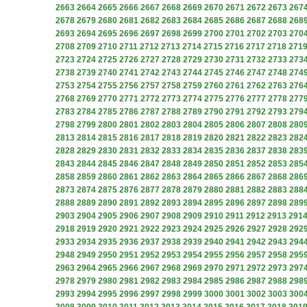
2663
2664
2665
2666
2667
2668
2669
2670
2671
2672
2673
267
2678
2679
2680
2681
2682
2683
2684
2685
2686
2687
2688
268
2693
2694
2695
2696
2697
2698
2699
2700
2701
2702
2703
270
2708
2709
2710
2711
2712
2713
2714
2715
2716
2717
2718
271
2723
2724
2725
2726
2727
2728
2729
2730
2731
2732
2733
273
2738
2739
2740
2741
2742
2743
2744
2745
2746
2747
2748
274
2753
2754
2755
2756
2757
2758
2759
2760
2761
2762
2763
276
2768
2769
2770
2771
2772
2773
2774
2775
2776
2777
2778
277
2783
2784
2785
2786
2787
2788
2789
2790
2791
2792
2793
279
2798
2799
2800
2801
2802
2803
2804
2805
2806
2807
2808
280
2813
2814
2815
2816
2817
2818
2819
2820
2821
2822
2823
282
2828
2829
2830
2831
2832
2833
2834
2835
2836
2837
2838
283
2843
2844
2845
2846
2847
2848
2849
2850
2851
2852
2853
285
2858
2859
2860
2861
2862
2863
2864
2865
2866
2867
2868
286
2873
2874
2875
2876
2877
2878
2879
2880
2881
2882
2883
288
2888
2889
2890
2891
2892
2893
2894
2895
2896
2897
2898
289
2903
2904
2905
2906
2907
2908
2909
2910
2911
2912
2913
291
2918
2919
2920
2921
2922
2923
2924
2925
2926
2927
2928
292
2933
2934
2935
2936
2937
2938
2939
2940
2941
2942
2943
294
2948
2949
2950
2951
2952
2953
2954
2955
2956
2957
2958
295
2963
2964
2965
2966
2967
2968
2969
2970
2971
2972
2973
297
2978
2979
2980
2981
2982
2983
2984
2985
2986
2987
2988
298
2993
2994
2995
2996
2997
2998
2999
3000
3001
3002
3003
300