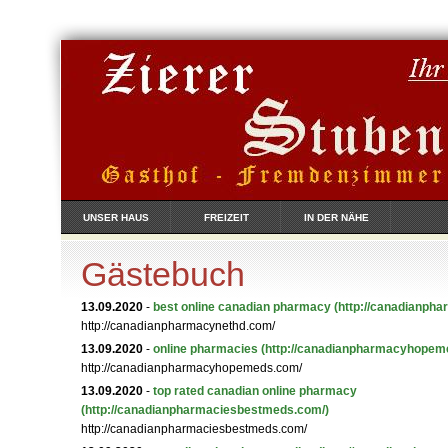
UNSER HAUS
FREIZEIT
IN DER NÄHE
Gästebuch
13.09.2020
-
best online canadian pharmacy
(http://canadianph
http://canadianpharmacynethd.com/
13.09.2020
-
online pharmacies
(http://canadianpharmacyhopem
http://canadianpharmacyhopemeds.com/
13.09.2020
-
top rated canadian online pharmacy
(http://canadianpharmaciesbestmeds.com/)
http://canadianpharmaciesbestmeds.com/