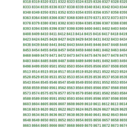
8318
8319
8320
8321
8322
8323
8324
8325
8326
8327
8328
832
8333
8334
8335
8336
8337
8338
8339
8340
8341
8342
8343
834
8348
8349
8350
8351
8352
8353
8354
8355
8356
8357
8358
835
8363
8364
8365
8366
8367
8368
8369
8370
8371
8372
8373
837
8378
8379
8380
8381
8382
8383
8384
8385
8386
8387
8388
838
8393
8394
8395
8396
8397
8398
8399
8400
8401
8402
8403
840
8408
8409
8410
8411
8412
8413
8414
8415
8416
8417
8418
841
8423
8424
8425
8426
8427
8428
8429
8430
8431
8432
8433
843
8438
8439
8440
8441
8442
8443
8444
8445
8446
8447
8448
844
8453
8454
8455
8456
8457
8458
8459
8460
8461
8462
8463
846
8468
8469
8470
8471
8472
8473
8474
8475
8476
8477
8478
847
8483
8484
8485
8486
8487
8488
8489
8490
8491
8492
8493
849
8498
8499
8500
8501
8502
8503
8504
8505
8506
8507
8508
850
8513
8514
8515
8516
8517
8518
8519
8520
8521
8522
8523
852
8528
8529
8530
8531
8532
8533
8534
8535
8536
8537
8538
853
8543
8544
8545
8546
8547
8548
8549
8550
8551
8552
8553
855
8558
8559
8560
8561
8562
8563
8564
8565
8566
8567
8568
856
8573
8574
8575
8576
8577
8578
8579
8580
8581
8582
8583
858
8588
8589
8590
8591
8592
8593
8594
8595
8596
8597
8598
859
8603
8604
8605
8606
8607
8608
8609
8610
8611
8612
8613
861
8618
8619
8620
8621
8622
8623
8624
8625
8626
8627
8628
862
8633
8634
8635
8636
8637
8638
8639
8640
8641
8642
8643
864
8648
8649
8650
8651
8652
8653
8654
8655
8656
8657
8658
865
8663
8664
8665
8666
8667
8668
8669
8670
8671
8672
8673
867