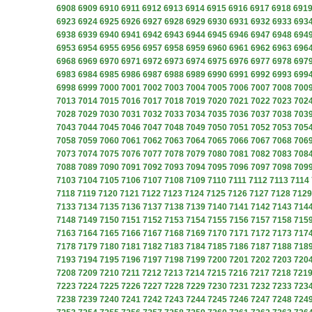
6908
6909
6910
6911
6912
6913
6914
6915
6916
6917
6918
691
6923
6924
6925
6926
6927
6928
6929
6930
6931
6932
6933
693
6938
6939
6940
6941
6942
6943
6944
6945
6946
6947
6948
694
6953
6954
6955
6956
6957
6958
6959
6960
6961
6962
6963
696
6968
6969
6970
6971
6972
6973
6974
6975
6976
6977
6978
697
6983
6984
6985
6986
6987
6988
6989
6990
6991
6992
6993
699
6998
6999
7000
7001
7002
7003
7004
7005
7006
7007
7008
700
7013
7014
7015
7016
7017
7018
7019
7020
7021
7022
7023
702
7028
7029
7030
7031
7032
7033
7034
7035
7036
7037
7038
703
7043
7044
7045
7046
7047
7048
7049
7050
7051
7052
7053
705
7058
7059
7060
7061
7062
7063
7064
7065
7066
7067
7068
706
7073
7074
7075
7076
7077
7078
7079
7080
7081
7082
7083
708
7088
7089
7090
7091
7092
7093
7094
7095
7096
7097
7098
709
7103
7104
7105
7106
7107
7108
7109
7110
7111
7112
7113
7114
7118
7119
7120
7121
7122
7123
7124
7125
7126
7127
7128
7129
7133
7134
7135
7136
7137
7138
7139
7140
7141
7142
7143
714
7148
7149
7150
7151
7152
7153
7154
7155
7156
7157
7158
715
7163
7164
7165
7166
7167
7168
7169
7170
7171
7172
7173
717
7178
7179
7180
7181
7182
7183
7184
7185
7186
7187
7188
718
7193
7194
7195
7196
7197
7198
7199
7200
7201
7202
7203
720
7208
7209
7210
7211
7212
7213
7214
7215
7216
7217
7218
721
7223
7224
7225
7226
7227
7228
7229
7230
7231
7232
7233
723
7238
7239
7240
7241
7242
7243
7244
7245
7246
7247
7248
724