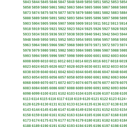
5843
5844
5845
5846
5847
5848
5849
5850
5851
5852
5853
585
5858
5859
5860
5861
5862
5863
5864
5865
5866
5867
5868
586
5873
5874
5875
5876
5877
5878
5879
5880
5881
5882
5883
588
5888
5889
5890
5891
5892
5893
5894
5895
5896
5897
5898
589
5903
5904
5905
5906
5907
5908
5909
5910
5911
5912
5913
591
5918
5919
5920
5921
5922
5923
5924
5925
5926
5927
5928
592
5933
5934
5935
5936
5937
5938
5939
5940
5941
5942
5943
594
5948
5949
5950
5951
5952
5953
5954
5955
5956
5957
5958
595
5963
5964
5965
5966
5967
5968
5969
5970
5971
5972
5973
597
5978
5979
5980
5981
5982
5983
5984
5985
5986
5987
5988
598
5993
5994
5995
5996
5997
5998
5999
6000
6001
6002
6003
600
6008
6009
6010
6011
6012
6013
6014
6015
6016
6017
6018
601
6023
6024
6025
6026
6027
6028
6029
6030
6031
6032
6033
603
6038
6039
6040
6041
6042
6043
6044
6045
6046
6047
6048
604
6053
6054
6055
6056
6057
6058
6059
6060
6061
6062
6063
606
6068
6069
6070
6071
6072
6073
6074
6075
6076
6077
6078
607
6083
6084
6085
6086
6087
6088
6089
6090
6091
6092
6093
609
6098
6099
6100
6101
6102
6103
6104
6105
6106
6107
6108
610
6113
6114
6115
6116
6117
6118
6119
6120
6121
6122
6123
6124
6128
6129
6130
6131
6132
6133
6134
6135
6136
6137
6138
613
6143
6144
6145
6146
6147
6148
6149
6150
6151
6152
6153
615
6158
6159
6160
6161
6162
6163
6164
6165
6166
6167
6168
616
6173
6174
6175
6176
6177
6178
6179
6180
6181
6182
6183
618
6188
6189
6190
6191
6192
6193
6194
6195
6196
6197
6198
619