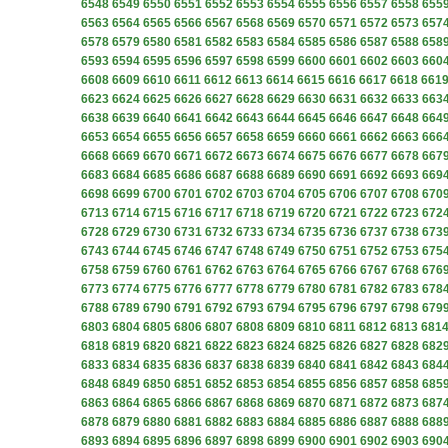
6548
6549
6550
6551
6552
6553
6554
6555
6556
6557
6558
655
6563
6564
6565
6566
6567
6568
6569
6570
6571
6572
6573
657
6578
6579
6580
6581
6582
6583
6584
6585
6586
6587
6588
658
6593
6594
6595
6596
6597
6598
6599
6600
6601
6602
6603
660
6608
6609
6610
6611
6612
6613
6614
6615
6616
6617
6618
661
6623
6624
6625
6626
6627
6628
6629
6630
6631
6632
6633
663
6638
6639
6640
6641
6642
6643
6644
6645
6646
6647
6648
664
6653
6654
6655
6656
6657
6658
6659
6660
6661
6662
6663
666
6668
6669
6670
6671
6672
6673
6674
6675
6676
6677
6678
667
6683
6684
6685
6686
6687
6688
6689
6690
6691
6692
6693
669
6698
6699
6700
6701
6702
6703
6704
6705
6706
6707
6708
670
6713
6714
6715
6716
6717
6718
6719
6720
6721
6722
6723
672
6728
6729
6730
6731
6732
6733
6734
6735
6736
6737
6738
673
6743
6744
6745
6746
6747
6748
6749
6750
6751
6752
6753
675
6758
6759
6760
6761
6762
6763
6764
6765
6766
6767
6768
676
6773
6774
6775
6776
6777
6778
6779
6780
6781
6782
6783
678
6788
6789
6790
6791
6792
6793
6794
6795
6796
6797
6798
679
6803
6804
6805
6806
6807
6808
6809
6810
6811
6812
6813
681
6818
6819
6820
6821
6822
6823
6824
6825
6826
6827
6828
682
6833
6834
6835
6836
6837
6838
6839
6840
6841
6842
6843
684
6848
6849
6850
6851
6852
6853
6854
6855
6856
6857
6858
685
6863
6864
6865
6866
6867
6868
6869
6870
6871
6872
6873
687
6878
6879
6880
6881
6882
6883
6884
6885
6886
6887
6888
688
6893
6894
6895
6896
6897
6898
6899
6900
6901
6902
6903
690