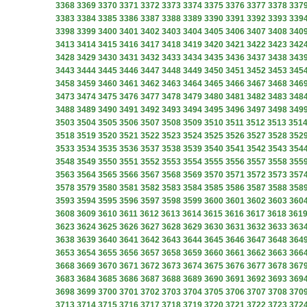
3368
3369
3370
3371
3372
3373
3374
3375
3376
3377
3378
337
3383
3384
3385
3386
3387
3388
3389
3390
3391
3392
3393
339
3398
3399
3400
3401
3402
3403
3404
3405
3406
3407
3408
340
3413
3414
3415
3416
3417
3418
3419
3420
3421
3422
3423
342
3428
3429
3430
3431
3432
3433
3434
3435
3436
3437
3438
343
3443
3444
3445
3446
3447
3448
3449
3450
3451
3452
3453
345
3458
3459
3460
3461
3462
3463
3464
3465
3466
3467
3468
346
3473
3474
3475
3476
3477
3478
3479
3480
3481
3482
3483
348
3488
3489
3490
3491
3492
3493
3494
3495
3496
3497
3498
349
3503
3504
3505
3506
3507
3508
3509
3510
3511
3512
3513
351
3518
3519
3520
3521
3522
3523
3524
3525
3526
3527
3528
352
3533
3534
3535
3536
3537
3538
3539
3540
3541
3542
3543
354
3548
3549
3550
3551
3552
3553
3554
3555
3556
3557
3558
355
3563
3564
3565
3566
3567
3568
3569
3570
3571
3572
3573
357
3578
3579
3580
3581
3582
3583
3584
3585
3586
3587
3588
358
3593
3594
3595
3596
3597
3598
3599
3600
3601
3602
3603
360
3608
3609
3610
3611
3612
3613
3614
3615
3616
3617
3618
361
3623
3624
3625
3626
3627
3628
3629
3630
3631
3632
3633
363
3638
3639
3640
3641
3642
3643
3644
3645
3646
3647
3648
364
3653
3654
3655
3656
3657
3658
3659
3660
3661
3662
3663
366
3668
3669
3670
3671
3672
3673
3674
3675
3676
3677
3678
367
3683
3684
3685
3686
3687
3688
3689
3690
3691
3692
3693
369
3698
3699
3700
3701
3702
3703
3704
3705
3706
3707
3708
370
3713
3714
3715
3716
3717
3718
3719
3720
3721
3722
3723
372