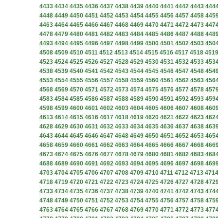
4433
4434
4435
4436
4437
4438
4439
4440
4441
4442
4443
444
4448
4449
4450
4451
4452
4453
4454
4455
4456
4457
4458
445
4463
4464
4465
4466
4467
4468
4469
4470
4471
4472
4473
447
4478
4479
4480
4481
4482
4483
4484
4485
4486
4487
4488
448
4493
4494
4495
4496
4497
4498
4499
4500
4501
4502
4503
450
4508
4509
4510
4511
4512
4513
4514
4515
4516
4517
4518
451
4523
4524
4525
4526
4527
4528
4529
4530
4531
4532
4533
453
4538
4539
4540
4541
4542
4543
4544
4545
4546
4547
4548
454
4553
4554
4555
4556
4557
4558
4559
4560
4561
4562
4563
456
4568
4569
4570
4571
4572
4573
4574
4575
4576
4577
4578
457
4583
4584
4585
4586
4587
4588
4589
4590
4591
4592
4593
459
4598
4599
4600
4601
4602
4603
4604
4605
4606
4607
4608
460
4613
4614
4615
4616
4617
4618
4619
4620
4621
4622
4623
462
4628
4629
4630
4631
4632
4633
4634
4635
4636
4637
4638
463
4643
4644
4645
4646
4647
4648
4649
4650
4651
4652
4653
465
4658
4659
4660
4661
4662
4663
4664
4665
4666
4667
4668
466
4673
4674
4675
4676
4677
4678
4679
4680
4681
4682
4683
468
4688
4689
4690
4691
4692
4693
4694
4695
4696
4697
4698
469
4703
4704
4705
4706
4707
4708
4709
4710
4711
4712
4713
471
4718
4719
4720
4721
4722
4723
4724
4725
4726
4727
4728
472
4733
4734
4735
4736
4737
4738
4739
4740
4741
4742
4743
474
4748
4749
4750
4751
4752
4753
4754
4755
4756
4757
4758
475
4763
4764
4765
4766
4767
4768
4769
4770
4771
4772
4773
477