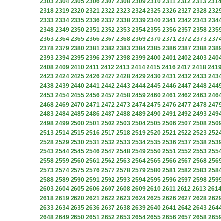
2303
2304
2305
2306
2307
2308
2309
2310
2311
2312
2313
231
2318
2319
2320
2321
2322
2323
2324
2325
2326
2327
2328
232
2333
2334
2335
2336
2337
2338
2339
2340
2341
2342
2343
234
2348
2349
2350
2351
2352
2353
2354
2355
2356
2357
2358
235
2363
2364
2365
2366
2367
2368
2369
2370
2371
2372
2373
237
2378
2379
2380
2381
2382
2383
2384
2385
2386
2387
2388
238
2393
2394
2395
2396
2397
2398
2399
2400
2401
2402
2403
240
2408
2409
2410
2411
2412
2413
2414
2415
2416
2417
2418
241
2423
2424
2425
2426
2427
2428
2429
2430
2431
2432
2433
243
2438
2439
2440
2441
2442
2443
2444
2445
2446
2447
2448
244
2453
2454
2455
2456
2457
2458
2459
2460
2461
2462
2463
246
2468
2469
2470
2471
2472
2473
2474
2475
2476
2477
2478
247
2483
2484
2485
2486
2487
2488
2489
2490
2491
2492
2493
249
2498
2499
2500
2501
2502
2503
2504
2505
2506
2507
2508
250
2513
2514
2515
2516
2517
2518
2519
2520
2521
2522
2523
252
2528
2529
2530
2531
2532
2533
2534
2535
2536
2537
2538
253
2543
2544
2545
2546
2547
2548
2549
2550
2551
2552
2553
255
2558
2559
2560
2561
2562
2563
2564
2565
2566
2567
2568
256
2573
2574
2575
2576
2577
2578
2579
2580
2581
2582
2583
258
2588
2589
2590
2591
2592
2593
2594
2595
2596
2597
2598
259
2603
2604
2605
2606
2607
2608
2609
2610
2611
2612
2613
261
2618
2619
2620
2621
2622
2623
2624
2625
2626
2627
2628
262
2633
2634
2635
2636
2637
2638
2639
2640
2641
2642
2643
264
2648
2649
2650
2651
2652
2653
2654
2655
2656
2657
2658
265