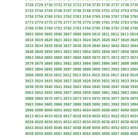
3728
3729
3730
3731
3732
3733
3734
3735
3736
3737
3738
373
3743
3744
3745
3746
3747
3748
3749
3750
3751
3752
3753
375
3758
3759
3760
3761
3762
3763
3764
3765
3766
3767
3768
376
3773
3774
3775
3776
3777
3778
3779
3780
3781
3782
3783
378
3788
3789
3790
3791
3792
3793
3794
3795
3796
3797
3798
379
3803
3804
3805
3806
3807
3808
3809
3810
3811
3812
3813
381
3818
3819
3820
3821
3822
3823
3824
3825
3826
3827
3828
382
3833
3834
3835
3836
3837
3838
3839
3840
3841
3842
3843
384
3848
3849
3850
3851
3852
3853
3854
3855
3856
3857
3858
385
3863
3864
3865
3866
3867
3868
3869
3870
3871
3872
3873
387
3878
3879
3880
3881
3882
3883
3884
3885
3886
3887
3888
388
3893
3894
3895
3896
3897
3898
3899
3900
3901
3902
3903
390
3908
3909
3910
3911
3912
3913
3914
3915
3916
3917
3918
391
3923
3924
3925
3926
3927
3928
3929
3930
3931
3932
3933
393
3938
3939
3940
3941
3942
3943
3944
3945
3946
3947
3948
394
3953
3954
3955
3956
3957
3958
3959
3960
3961
3962
3963
396
3968
3969
3970
3971
3972
3973
3974
3975
3976
3977
3978
397
3983
3984
3985
3986
3987
3988
3989
3990
3991
3992
3993
399
3998
3999
4000
4001
4002
4003
4004
4005
4006
4007
4008
400
4013
4014
4015
4016
4017
4018
4019
4020
4021
4022
4023
402
4028
4029
4030
4031
4032
4033
4034
4035
4036
4037
4038
403
4043
4044
4045
4046
4047
4048
4049
4050
4051
4052
4053
405
4058
4059
4060
4061
4062
4063
4064
4065
4066
4067
4068
406