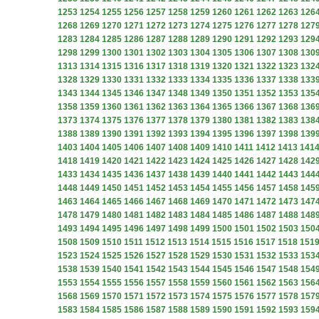
1253
1254
1255
1256
1257
1258
1259
1260
1261
1262
1263
126
1268
1269
1270
1271
1272
1273
1274
1275
1276
1277
1278
127
1283
1284
1285
1286
1287
1288
1289
1290
1291
1292
1293
129
1298
1299
1300
1301
1302
1303
1304
1305
1306
1307
1308
130
1313
1314
1315
1316
1317
1318
1319
1320
1321
1322
1323
132
1328
1329
1330
1331
1332
1333
1334
1335
1336
1337
1338
133
1343
1344
1345
1346
1347
1348
1349
1350
1351
1352
1353
135
1358
1359
1360
1361
1362
1363
1364
1365
1366
1367
1368
136
1373
1374
1375
1376
1377
1378
1379
1380
1381
1382
1383
138
1388
1389
1390
1391
1392
1393
1394
1395
1396
1397
1398
139
1403
1404
1405
1406
1407
1408
1409
1410
1411
1412
1413
141
1418
1419
1420
1421
1422
1423
1424
1425
1426
1427
1428
142
1433
1434
1435
1436
1437
1438
1439
1440
1441
1442
1443
144
1448
1449
1450
1451
1452
1453
1454
1455
1456
1457
1458
145
1463
1464
1465
1466
1467
1468
1469
1470
1471
1472
1473
147
1478
1479
1480
1481
1482
1483
1484
1485
1486
1487
1488
148
1493
1494
1495
1496
1497
1498
1499
1500
1501
1502
1503
150
1508
1509
1510
1511
1512
1513
1514
1515
1516
1517
1518
151
1523
1524
1525
1526
1527
1528
1529
1530
1531
1532
1533
153
1538
1539
1540
1541
1542
1543
1544
1545
1546
1547
1548
154
1553
1554
1555
1556
1557
1558
1559
1560
1561
1562
1563
156
1568
1569
1570
1571
1572
1573
1574
1575
1576
1577
1578
157
1583
1584
1585
1586
1587
1588
1589
1590
1591
1592
1593
159