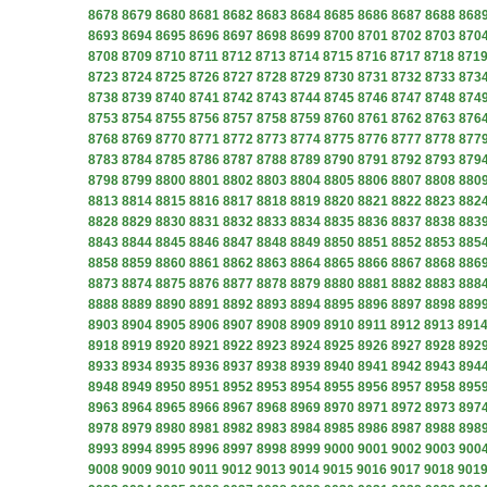
8678
8679
8680
8681
8682
8683
8684
8685
8686
8687
8688
868
8693
8694
8695
8696
8697
8698
8699
8700
8701
8702
8703
870
8708
8709
8710
8711
8712
8713
8714
8715
8716
8717
8718
871
8723
8724
8725
8726
8727
8728
8729
8730
8731
8732
8733
873
8738
8739
8740
8741
8742
8743
8744
8745
8746
8747
8748
874
8753
8754
8755
8756
8757
8758
8759
8760
8761
8762
8763
876
8768
8769
8770
8771
8772
8773
8774
8775
8776
8777
8778
877
8783
8784
8785
8786
8787
8788
8789
8790
8791
8792
8793
879
8798
8799
8800
8801
8802
8803
8804
8805
8806
8807
8808
880
8813
8814
8815
8816
8817
8818
8819
8820
8821
8822
8823
882
8828
8829
8830
8831
8832
8833
8834
8835
8836
8837
8838
883
8843
8844
8845
8846
8847
8848
8849
8850
8851
8852
8853
885
8858
8859
8860
8861
8862
8863
8864
8865
8866
8867
8868
886
8873
8874
8875
8876
8877
8878
8879
8880
8881
8882
8883
888
8888
8889
8890
8891
8892
8893
8894
8895
8896
8897
8898
889
8903
8904
8905
8906
8907
8908
8909
8910
8911
8912
8913
891
8918
8919
8920
8921
8922
8923
8924
8925
8926
8927
8928
892
8933
8934
8935
8936
8937
8938
8939
8940
8941
8942
8943
894
8948
8949
8950
8951
8952
8953
8954
8955
8956
8957
8958
895
8963
8964
8965
8966
8967
8968
8969
8970
8971
8972
8973
897
8978
8979
8980
8981
8982
8983
8984
8985
8986
8987
8988
898
8993
8994
8995
8996
8997
8998
8999
9000
9001
9002
9003
900
9008
9009
9010
9011
9012
9013
9014
9015
9016
9017
9018
901