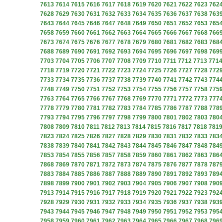
7613
7614
7615
7616
7617
7618
7619
7620
7621
7622
7623
762
7628
7629
7630
7631
7632
7633
7634
7635
7636
7637
7638
763
7643
7644
7645
7646
7647
7648
7649
7650
7651
7652
7653
765
7658
7659
7660
7661
7662
7663
7664
7665
7666
7667
7668
766
7673
7674
7675
7676
7677
7678
7679
7680
7681
7682
7683
768
7688
7689
7690
7691
7692
7693
7694
7695
7696
7697
7698
769
7703
7704
7705
7706
7707
7708
7709
7710
7711
7712
7713
771
7718
7719
7720
7721
7722
7723
7724
7725
7726
7727
7728
772
7733
7734
7735
7736
7737
7738
7739
7740
7741
7742
7743
774
7748
7749
7750
7751
7752
7753
7754
7755
7756
7757
7758
775
7763
7764
7765
7766
7767
7768
7769
7770
7771
7772
7773
777
7778
7779
7780
7781
7782
7783
7784
7785
7786
7787
7788
778
7793
7794
7795
7796
7797
7798
7799
7800
7801
7802
7803
780
7808
7809
7810
7811
7812
7813
7814
7815
7816
7817
7818
781
7823
7824
7825
7826
7827
7828
7829
7830
7831
7832
7833
783
7838
7839
7840
7841
7842
7843
7844
7845
7846
7847
7848
784
7853
7854
7855
7856
7857
7858
7859
7860
7861
7862
7863
786
7868
7869
7870
7871
7872
7873
7874
7875
7876
7877
7878
787
7883
7884
7885
7886
7887
7888
7889
7890
7891
7892
7893
789
7898
7899
7900
7901
7902
7903
7904
7905
7906
7907
7908
790
7913
7914
7915
7916
7917
7918
7919
7920
7921
7922
7923
792
7928
7929
7930
7931
7932
7933
7934
7935
7936
7937
7938
793
7943
7944
7945
7946
7947
7948
7949
7950
7951
7952
7953
795
7958
7959
7960
7961
7962
7963
7964
7965
7966
7967
7968
796