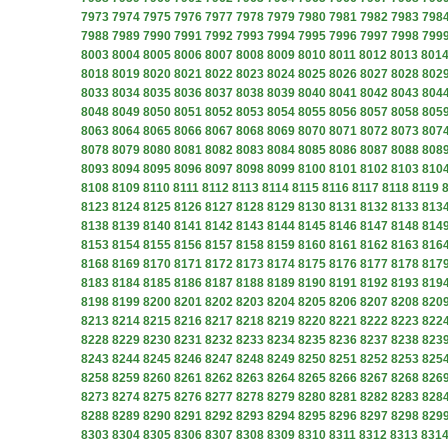
7973
7974
7975
7976
7977
7978
7979
7980
7981
7982
7983
798
7988
7989
7990
7991
7992
7993
7994
7995
7996
7997
7998
799
8003
8004
8005
8006
8007
8008
8009
8010
8011
8012
8013
801
8018
8019
8020
8021
8022
8023
8024
8025
8026
8027
8028
802
8033
8034
8035
8036
8037
8038
8039
8040
8041
8042
8043
804
8048
8049
8050
8051
8052
8053
8054
8055
8056
8057
8058
805
8063
8064
8065
8066
8067
8068
8069
8070
8071
8072
8073
807
8078
8079
8080
8081
8082
8083
8084
8085
8086
8087
8088
808
8093
8094
8095
8096
8097
8098
8099
8100
8101
8102
8103
810
8108
8109
8110
8111
8112
8113
8114
8115
8116
8117
8118
8119
8123
8124
8125
8126
8127
8128
8129
8130
8131
8132
8133
813
8138
8139
8140
8141
8142
8143
8144
8145
8146
8147
8148
814
8153
8154
8155
8156
8157
8158
8159
8160
8161
8162
8163
816
8168
8169
8170
8171
8172
8173
8174
8175
8176
8177
8178
817
8183
8184
8185
8186
8187
8188
8189
8190
8191
8192
8193
819
8198
8199
8200
8201
8202
8203
8204
8205
8206
8207
8208
820
8213
8214
8215
8216
8217
8218
8219
8220
8221
8222
8223
822
8228
8229
8230
8231
8232
8233
8234
8235
8236
8237
8238
823
8243
8244
8245
8246
8247
8248
8249
8250
8251
8252
8253
825
8258
8259
8260
8261
8262
8263
8264
8265
8266
8267
8268
826
8273
8274
8275
8276
8277
8278
8279
8280
8281
8282
8283
828
8288
8289
8290
8291
8292
8293
8294
8295
8296
8297
8298
829
8303
8304
8305
8306
8307
8308
8309
8310
8311
8312
8313
831