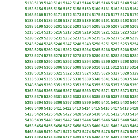
5138
5139
5140
5141
5142
5143
5144
5145
5146
5147
5148
514
5153
5154
5155
5156
5157
5158
5159
5160
5161
5162
5163
516
5168
5169
5170
5171
5172
5173
5174
5175
5176
5177
5178
517
5183
5184
5185
5186
5187
5188
5189
5190
5191
5192
5193
519
5198
5199
5200
5201
5202
5203
5204
5205
5206
5207
5208
520
5213
5214
5215
5216
5217
5218
5219
5220
5221
5222
5223
522
5228
5229
5230
5231
5232
5233
5234
5235
5236
5237
5238
523
5243
5244
5245
5246
5247
5248
5249
5250
5251
5252
5253
525
5258
5259
5260
5261
5262
5263
5264
5265
5266
5267
5268
526
5273
5274
5275
5276
5277
5278
5279
5280
5281
5282
5283
528
5288
5289
5290
5291
5292
5293
5294
5295
5296
5297
5298
529
5303
5304
5305
5306
5307
5308
5309
5310
5311
5312
5313
531
5318
5319
5320
5321
5322
5323
5324
5325
5326
5327
5328
532
5333
5334
5335
5336
5337
5338
5339
5340
5341
5342
5343
534
5348
5349
5350
5351
5352
5353
5354
5355
5356
5357
5358
535
5363
5364
5365
5366
5367
5368
5369
5370
5371
5372
5373
537
5378
5379
5380
5381
5382
5383
5384
5385
5386
5387
5388
538
5393
5394
5395
5396
5397
5398
5399
5400
5401
5402
5403
540
5408
5409
5410
5411
5412
5413
5414
5415
5416
5417
5418
541
5423
5424
5425
5426
5427
5428
5429
5430
5431
5432
5433
543
5438
5439
5440
5441
5442
5443
5444
5445
5446
5447
5448
544
5453
5454
5455
5456
5457
5458
5459
5460
5461
5462
5463
546
5468
5469
5470
5471
5472
5473
5474
5475
5476
5477
5478
547
5483
5484
5485
5486
5487
5488
5489
5490
5491
5492
5493
549