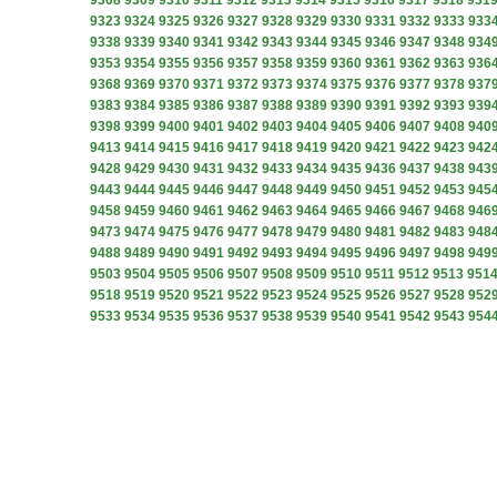
9308
9309
9310
9311
9312
9313
9314
9315
9316
9317
9318
931
9323
9324
9325
9326
9327
9328
9329
9330
9331
9332
9333
933
9338
9339
9340
9341
9342
9343
9344
9345
9346
9347
9348
934
9353
9354
9355
9356
9357
9358
9359
9360
9361
9362
9363
936
9368
9369
9370
9371
9372
9373
9374
9375
9376
9377
9378
937
9383
9384
9385
9386
9387
9388
9389
9390
9391
9392
9393
939
9398
9399
9400
9401
9402
9403
9404
9405
9406
9407
9408
940
9413
9414
9415
9416
9417
9418
9419
9420
9421
9422
9423
942
9428
9429
9430
9431
9432
9433
9434
9435
9436
9437
9438
943
9443
9444
9445
9446
9447
9448
9449
9450
9451
9452
9453
945
9458
9459
9460
9461
9462
9463
9464
9465
9466
9467
9468
946
9473
9474
9475
9476
9477
9478
9479
9480
9481
9482
9483
948
9488
9489
9490
9491
9492
9493
9494
9495
9496
9497
9498
949
9503
9504
9505
9506
9507
9508
9509
9510
9511
9512
9513
951
9518
9519
9520
9521
9522
9523
9524
9525
9526
9527
9528
952
9533
9534
9535
9536
9537
9538
9539
9540
9541
9542
9543
954