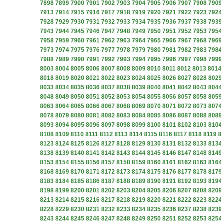
7898
7899
7900
7901
7902
7903
7904
7905
7906
7907
7908
790
7913
7914
7915
7916
7917
7918
7919
7920
7921
7922
7923
792
7928
7929
7930
7931
7932
7933
7934
7935
7936
7937
7938
793
7943
7944
7945
7946
7947
7948
7949
7950
7951
7952
7953
795
7958
7959
7960
7961
7962
7963
7964
7965
7966
7967
7968
796
7973
7974
7975
7976
7977
7978
7979
7980
7981
7982
7983
798
7988
7989
7990
7991
7992
7993
7994
7995
7996
7997
7998
799
8003
8004
8005
8006
8007
8008
8009
8010
8011
8012
8013
801
8018
8019
8020
8021
8022
8023
8024
8025
8026
8027
8028
802
8033
8034
8035
8036
8037
8038
8039
8040
8041
8042
8043
804
8048
8049
8050
8051
8052
8053
8054
8055
8056
8057
8058
805
8063
8064
8065
8066
8067
8068
8069
8070
8071
8072
8073
807
8078
8079
8080
8081
8082
8083
8084
8085
8086
8087
8088
808
8093
8094
8095
8096
8097
8098
8099
8100
8101
8102
8103
810
8108
8109
8110
8111
8112
8113
8114
8115
8116
8117
8118
8119
8123
8124
8125
8126
8127
8128
8129
8130
8131
8132
8133
813
8138
8139
8140
8141
8142
8143
8144
8145
8146
8147
8148
814
8153
8154
8155
8156
8157
8158
8159
8160
8161
8162
8163
816
8168
8169
8170
8171
8172
8173
8174
8175
8176
8177
8178
817
8183
8184
8185
8186
8187
8188
8189
8190
8191
8192
8193
819
8198
8199
8200
8201
8202
8203
8204
8205
8206
8207
8208
820
8213
8214
8215
8216
8217
8218
8219
8220
8221
8222
8223
822
8228
8229
8230
8231
8232
8233
8234
8235
8236
8237
8238
823
8243
8244
8245
8246
8247
8248
8249
8250
8251
8252
8253
825