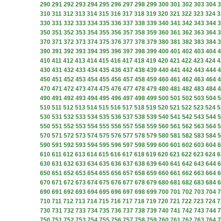
290
291
292
293
294
295
296
297
298
299
300
301
302
303
304
3
310
311
312
313
314
315
316
317
318
319
320
321
322
323
324
3
330
331
332
333
334
335
336
337
338
339
340
341
342
343
344
3
350
351
352
353
354
355
356
357
358
359
360
361
362
363
364
3
370
371
372
373
374
375
376
377
378
379
380
381
382
383
384
3
390
391
392
393
394
395
396
397
398
399
400
401
402
403
404
4
410
411
412
413
414
415
416
417
418
419
420
421
422
423
424
4
430
431
432
433
434
435
436
437
438
439
440
441
442
443
444
4
450
451
452
453
454
455
456
457
458
459
460
461
462
463
464
4
470
471
472
473
474
475
476
477
478
479
480
481
482
483
484
4
490
491
492
493
494
495
496
497
498
499
500
501
502
503
504
5
510
511
512
513
514
515
516
517
518
519
520
521
522
523
524
5
530
531
532
533
534
535
536
537
538
539
540
541
542
543
544
5
550
551
552
553
554
555
556
557
558
559
560
561
562
563
564
5
570
571
572
573
574
575
576
577
578
579
580
581
582
583
584
5
590
591
592
593
594
595
596
597
598
599
600
601
602
603
604
6
610
611
612
613
614
615
616
617
618
619
620
621
622
623
624
6
630
631
632
633
634
635
636
637
638
639
640
641
642
643
644
6
650
651
652
653
654
655
656
657
658
659
660
661
662
663
664
6
670
671
672
673
674
675
676
677
678
679
680
681
682
683
684
6
690
691
692
693
694
695
696
697
698
699
700
701
702
703
704
7
710
711
712
713
714
715
716
717
718
719
720
721
722
723
724
7
730
731
732
733
734
735
736
737
738
739
740
741
742
743
744
7
750
751
752
753
754
755
756
757
758
759
760
761
762
763
764
7