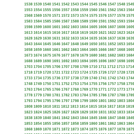
1538
1539
1540
1541
1542
1543
1544
1545
1546
1547
1548
154
1553
1554
1555
1556
1557
1558
1559
1560
1561
1562
1563
156
1568
1569
1570
1571
1572
1573
1574
1575
1576
1577
1578
157
1583
1584
1585
1586
1587
1588
1589
1590
1591
1592
1593
159
1598
1599
1600
1601
1602
1603
1604
1605
1606
1607
1608
160
1613
1614
1615
1616
1617
1618
1619
1620
1621
1622
1623
162
1628
1629
1630
1631
1632
1633
1634
1635
1636
1637
1638
163
1643
1644
1645
1646
1647
1648
1649
1650
1651
1652
1653
165
1658
1659
1660
1661
1662
1663
1664
1665
1666
1667
1668
166
1673
1674
1675
1676
1677
1678
1679
1680
1681
1682
1683
168
1688
1689
1690
1691
1692
1693
1694
1695
1696
1697
1698
169
1703
1704
1705
1706
1707
1708
1709
1710
1711
1712
1713
171
1718
1719
1720
1721
1722
1723
1724
1725
1726
1727
1728
172
1733
1734
1735
1736
1737
1738
1739
1740
1741
1742
1743
174
1748
1749
1750
1751
1752
1753
1754
1755
1756
1757
1758
175
1763
1764
1765
1766
1767
1768
1769
1770
1771
1772
1773
177
1778
1779
1780
1781
1782
1783
1784
1785
1786
1787
1788
178
1793
1794
1795
1796
1797
1798
1799
1800
1801
1802
1803
180
1808
1809
1810
1811
1812
1813
1814
1815
1816
1817
1818
181
1823
1824
1825
1826
1827
1828
1829
1830
1831
1832
1833
183
1838
1839
1840
1841
1842
1843
1844
1845
1846
1847
1848
184
1853
1854
1855
1856
1857
1858
1859
1860
1861
1862
1863
186
1868
1869
1870
1871
1872
1873
1874
1875
1876
1877
1878
187