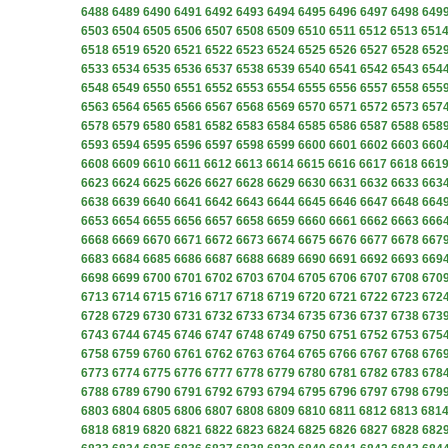
6488
6489
6490
6491
6492
6493
6494
6495
6496
6497
6498
649
6503
6504
6505
6506
6507
6508
6509
6510
6511
6512
6513
651
6518
6519
6520
6521
6522
6523
6524
6525
6526
6527
6528
652
6533
6534
6535
6536
6537
6538
6539
6540
6541
6542
6543
654
6548
6549
6550
6551
6552
6553
6554
6555
6556
6557
6558
655
6563
6564
6565
6566
6567
6568
6569
6570
6571
6572
6573
657
6578
6579
6580
6581
6582
6583
6584
6585
6586
6587
6588
658
6593
6594
6595
6596
6597
6598
6599
6600
6601
6602
6603
660
6608
6609
6610
6611
6612
6613
6614
6615
6616
6617
6618
661
6623
6624
6625
6626
6627
6628
6629
6630
6631
6632
6633
663
6638
6639
6640
6641
6642
6643
6644
6645
6646
6647
6648
664
6653
6654
6655
6656
6657
6658
6659
6660
6661
6662
6663
666
6668
6669
6670
6671
6672
6673
6674
6675
6676
6677
6678
667
6683
6684
6685
6686
6687
6688
6689
6690
6691
6692
6693
669
6698
6699
6700
6701
6702
6703
6704
6705
6706
6707
6708
670
6713
6714
6715
6716
6717
6718
6719
6720
6721
6722
6723
672
6728
6729
6730
6731
6732
6733
6734
6735
6736
6737
6738
673
6743
6744
6745
6746
6747
6748
6749
6750
6751
6752
6753
675
6758
6759
6760
6761
6762
6763
6764
6765
6766
6767
6768
676
6773
6774
6775
6776
6777
6778
6779
6780
6781
6782
6783
678
6788
6789
6790
6791
6792
6793
6794
6795
6796
6797
6798
679
6803
6804
6805
6806
6807
6808
6809
6810
6811
6812
6813
681
6818
6819
6820
6821
6822
6823
6824
6825
6826
6827
6828
682