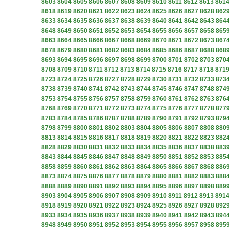
8603
8604
8605
8606
8607
8608
8609
8610
8611
8612
8613
861
8618
8619
8620
8621
8622
8623
8624
8625
8626
8627
8628
862
8633
8634
8635
8636
8637
8638
8639
8640
8641
8642
8643
864
8648
8649
8650
8651
8652
8653
8654
8655
8656
8657
8658
865
8663
8664
8665
8666
8667
8668
8669
8670
8671
8672
8673
867
8678
8679
8680
8681
8682
8683
8684
8685
8686
8687
8688
868
8693
8694
8695
8696
8697
8698
8699
8700
8701
8702
8703
870
8708
8709
8710
8711
8712
8713
8714
8715
8716
8717
8718
871
8723
8724
8725
8726
8727
8728
8729
8730
8731
8732
8733
873
8738
8739
8740
8741
8742
8743
8744
8745
8746
8747
8748
874
8753
8754
8755
8756
8757
8758
8759
8760
8761
8762
8763
876
8768
8769
8770
8771
8772
8773
8774
8775
8776
8777
8778
877
8783
8784
8785
8786
8787
8788
8789
8790
8791
8792
8793
879
8798
8799
8800
8801
8802
8803
8804
8805
8806
8807
8808
880
8813
8814
8815
8816
8817
8818
8819
8820
8821
8822
8823
882
8828
8829
8830
8831
8832
8833
8834
8835
8836
8837
8838
883
8843
8844
8845
8846
8847
8848
8849
8850
8851
8852
8853
885
8858
8859
8860
8861
8862
8863
8864
8865
8866
8867
8868
886
8873
8874
8875
8876
8877
8878
8879
8880
8881
8882
8883
888
8888
8889
8890
8891
8892
8893
8894
8895
8896
8897
8898
889
8903
8904
8905
8906
8907
8908
8909
8910
8911
8912
8913
891
8918
8919
8920
8921
8922
8923
8924
8925
8926
8927
8928
892
8933
8934
8935
8936
8937
8938
8939
8940
8941
8942
8943
894
8948
8949
8950
8951
8952
8953
8954
8955
8956
8957
8958
895