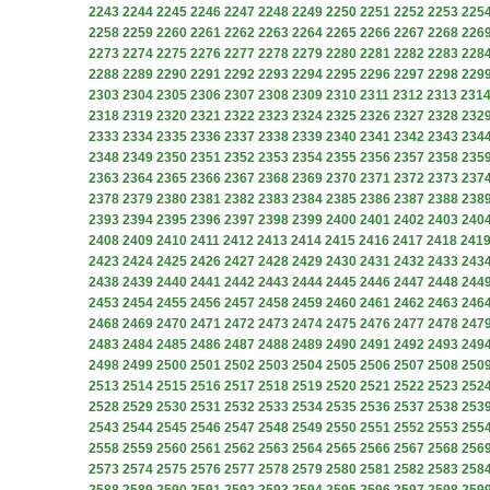
2243
2244
2245
2246
2247
2248
2249
2250
2251
2252
2253
225
2258
2259
2260
2261
2262
2263
2264
2265
2266
2267
2268
226
2273
2274
2275
2276
2277
2278
2279
2280
2281
2282
2283
228
2288
2289
2290
2291
2292
2293
2294
2295
2296
2297
2298
229
2303
2304
2305
2306
2307
2308
2309
2310
2311
2312
2313
231
2318
2319
2320
2321
2322
2323
2324
2325
2326
2327
2328
232
2333
2334
2335
2336
2337
2338
2339
2340
2341
2342
2343
234
2348
2349
2350
2351
2352
2353
2354
2355
2356
2357
2358
235
2363
2364
2365
2366
2367
2368
2369
2370
2371
2372
2373
237
2378
2379
2380
2381
2382
2383
2384
2385
2386
2387
2388
238
2393
2394
2395
2396
2397
2398
2399
2400
2401
2402
2403
240
2408
2409
2410
2411
2412
2413
2414
2415
2416
2417
2418
241
2423
2424
2425
2426
2427
2428
2429
2430
2431
2432
2433
243
2438
2439
2440
2441
2442
2443
2444
2445
2446
2447
2448
244
2453
2454
2455
2456
2457
2458
2459
2460
2461
2462
2463
246
2468
2469
2470
2471
2472
2473
2474
2475
2476
2477
2478
247
2483
2484
2485
2486
2487
2488
2489
2490
2491
2492
2493
249
2498
2499
2500
2501
2502
2503
2504
2505
2506
2507
2508
250
2513
2514
2515
2516
2517
2518
2519
2520
2521
2522
2523
252
2528
2529
2530
2531
2532
2533
2534
2535
2536
2537
2538
253
2543
2544
2545
2546
2547
2548
2549
2550
2551
2552
2553
255
2558
2559
2560
2561
2562
2563
2564
2565
2566
2567
2568
256
2573
2574
2575
2576
2577
2578
2579
2580
2581
2582
2583
258