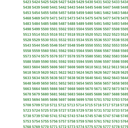
5423
5424
5425
5426
5427
5428
5429
5430
5431
5432
5433
543
5438
5439
5440
5441
5442
5443
5444
5445
5446
5447
5448
544
5453
5454
5455
5456
5457
5458
5459
5460
5461
5462
5463
546
5468
5469
5470
5471
5472
5473
5474
5475
5476
5477
5478
547
5483
5484
5485
5486
5487
5488
5489
5490
5491
5492
5493
549
5498
5499
5500
5501
5502
5503
5504
5505
5506
5507
5508
550
5513
5514
5515
5516
5517
5518
5519
5520
5521
5522
5523
552
5528
5529
5530
5531
5532
5533
5534
5535
5536
5537
5538
553
5543
5544
5545
5546
5547
5548
5549
5550
5551
5552
5553
555
5558
5559
5560
5561
5562
5563
5564
5565
5566
5567
5568
556
5573
5574
5575
5576
5577
5578
5579
5580
5581
5582
5583
558
5588
5589
5590
5591
5592
5593
5594
5595
5596
5597
5598
559
5603
5604
5605
5606
5607
5608
5609
5610
5611
5612
5613
561
5618
5619
5620
5621
5622
5623
5624
5625
5626
5627
5628
562
5633
5634
5635
5636
5637
5638
5639
5640
5641
5642
5643
564
5648
5649
5650
5651
5652
5653
5654
5655
5656
5657
5658
565
5663
5664
5665
5666
5667
5668
5669
5670
5671
5672
5673
567
5678
5679
5680
5681
5682
5683
5684
5685
5686
5687
5688
568
5693
5694
5695
5696
5697
5698
5699
5700
5701
5702
5703
570
5708
5709
5710
5711
5712
5713
5714
5715
5716
5717
5718
571
5723
5724
5725
5726
5727
5728
5729
5730
5731
5732
5733
573
5738
5739
5740
5741
5742
5743
5744
5745
5746
5747
5748
574
5753
5754
5755
5756
5757
5758
5759
5760
5761
5762
5763
576
5768
5769
5770
5771
5772
5773
5774
5775
5776
5777
5778
577