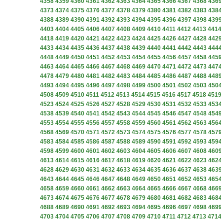
4358
4359
4360
4361
4362
4363
4364
4365
4366
4367
4368
436
4373
4374
4375
4376
4377
4378
4379
4380
4381
4382
4383
438
4388
4389
4390
4391
4392
4393
4394
4395
4396
4397
4398
439
4403
4404
4405
4406
4407
4408
4409
4410
4411
4412
4413
441
4418
4419
4420
4421
4422
4423
4424
4425
4426
4427
4428
442
4433
4434
4435
4436
4437
4438
4439
4440
4441
4442
4443
444
4448
4449
4450
4451
4452
4453
4454
4455
4456
4457
4458
445
4463
4464
4465
4466
4467
4468
4469
4470
4471
4472
4473
447
4478
4479
4480
4481
4482
4483
4484
4485
4486
4487
4488
448
4493
4494
4495
4496
4497
4498
4499
4500
4501
4502
4503
450
4508
4509
4510
4511
4512
4513
4514
4515
4516
4517
4518
451
4523
4524
4525
4526
4527
4528
4529
4530
4531
4532
4533
453
4538
4539
4540
4541
4542
4543
4544
4545
4546
4547
4548
454
4553
4554
4555
4556
4557
4558
4559
4560
4561
4562
4563
456
4568
4569
4570
4571
4572
4573
4574
4575
4576
4577
4578
457
4583
4584
4585
4586
4587
4588
4589
4590
4591
4592
4593
459
4598
4599
4600
4601
4602
4603
4604
4605
4606
4607
4608
460
4613
4614
4615
4616
4617
4618
4619
4620
4621
4622
4623
462
4628
4629
4630
4631
4632
4633
4634
4635
4636
4637
4638
463
4643
4644
4645
4646
4647
4648
4649
4650
4651
4652
4653
465
4658
4659
4660
4661
4662
4663
4664
4665
4666
4667
4668
466
4673
4674
4675
4676
4677
4678
4679
4680
4681
4682
4683
468
4688
4689
4690
4691
4692
4693
4694
4695
4696
4697
4698
469
4703
4704
4705
4706
4707
4708
4709
4710
4711
4712
4713
471