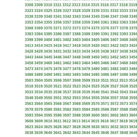
3308
3309
3310
3311
3312
3313
3314
3315
3316
3317
3318
331
3323
3324
3325
3326
3327
3328
3329
3330
3331
3332
3333
333
3338
3339
3340
3341
3342
3343
3344
3345
3346
3347
3348
334
3353
3354
3355
3356
3357
3358
3359
3360
3361
3362
3363
336
3368
3369
3370
3371
3372
3373
3374
3375
3376
3377
3378
337
3383
3384
3385
3386
3387
3388
3389
3390
3391
3392
3393
339
3398
3399
3400
3401
3402
3403
3404
3405
3406
3407
3408
340
3413
3414
3415
3416
3417
3418
3419
3420
3421
3422
3423
342
3428
3429
3430
3431
3432
3433
3434
3435
3436
3437
3438
343
3443
3444
3445
3446
3447
3448
3449
3450
3451
3452
3453
345
3458
3459
3460
3461
3462
3463
3464
3465
3466
3467
3468
346
3473
3474
3475
3476
3477
3478
3479
3480
3481
3482
3483
348
3488
3489
3490
3491
3492
3493
3494
3495
3496
3497
3498
349
3503
3504
3505
3506
3507
3508
3509
3510
3511
3512
3513
351
3518
3519
3520
3521
3522
3523
3524
3525
3526
3527
3528
352
3533
3534
3535
3536
3537
3538
3539
3540
3541
3542
3543
354
3548
3549
3550
3551
3552
3553
3554
3555
3556
3557
3558
355
3563
3564
3565
3566
3567
3568
3569
3570
3571
3572
3573
357
3578
3579
3580
3581
3582
3583
3584
3585
3586
3587
3588
358
3593
3594
3595
3596
3597
3598
3599
3600
3601
3602
3603
360
3608
3609
3610
3611
3612
3613
3614
3615
3616
3617
3618
361
3623
3624
3625
3626
3627
3628
3629
3630
3631
3632
3633
363
3638
3639
3640
3641
3642
3643
3644
3645
3646
3647
3648
364