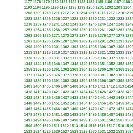
1177
1178
1179
1180
1181
1182
1183
1184
1185
1186
1187
1188
1
1193
1194
1195
1196
1197
1198
1199
1200
1201
1202
1203
1204
1208
1209
1210
1211
1212
1213
1214
1215
1216
1217
1218
121
1223
1224
1225
1226
1227
1228
1229
1230
1231
1232
1233
123
1238
1239
1240
1241
1242
1243
1244
1245
1246
1247
1248
124
1253
1254
1255
1256
1257
1258
1259
1260
1261
1262
1263
126
1268
1269
1270
1271
1272
1273
1274
1275
1276
1277
1278
127
1283
1284
1285
1286
1287
1288
1289
1290
1291
1292
1293
129
1298
1299
1300
1301
1302
1303
1304
1305
1306
1307
1308
130
1313
1314
1315
1316
1317
1318
1319
1320
1321
1322
1323
132
1328
1329
1330
1331
1332
1333
1334
1335
1336
1337
1338
133
1343
1344
1345
1346
1347
1348
1349
1350
1351
1352
1353
135
1358
1359
1360
1361
1362
1363
1364
1365
1366
1367
1368
136
1373
1374
1375
1376
1377
1378
1379
1380
1381
1382
1383
138
1388
1389
1390
1391
1392
1393
1394
1395
1396
1397
1398
139
1403
1404
1405
1406
1407
1408
1409
1410
1411
1412
1413
141
1418
1419
1420
1421
1422
1423
1424
1425
1426
1427
1428
142
1433
1434
1435
1436
1437
1438
1439
1440
1441
1442
1443
144
1448
1449
1450
1451
1452
1453
1454
1455
1456
1457
1458
145
1463
1464
1465
1466
1467
1468
1469
1470
1471
1472
1473
147
1478
1479
1480
1481
1482
1483
1484
1485
1486
1487
1488
148
1493
1494
1495
1496
1497
1498
1499
1500
1501
1502
1503
150
1508
1509
1510
1511
1512
1513
1514
1515
1516
1517
1518
151
1523
1524
1525
1526
1527
1528
1529
1530
1531
1532
1533
153