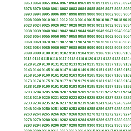
8963
8964
8965
8966
8967
8968
8969
8970
8971
8972
8973
897
8978
8979
8980
8981
8982
8983
8984
8985
8986
8987
8988
898
8993
8994
8995
8996
8997
8998
8999
9000
9001
9002
9003
900
9008
9009
9010
9011
9012
9013
9014
9015
9016
9017
9018
901
9023
9024
9025
9026
9027
9028
9029
9030
9031
9032
9033
903
9038
9039
9040
9041
9042
9043
9044
9045
9046
9047
9048
904
9053
9054
9055
9056
9057
9058
9059
9060
9061
9062
9063
906
9068
9069
9070
9071
9072
9073
9074
9075
9076
9077
9078
907
9083
9084
9085
9086
9087
9088
9089
9090
9091
9092
9093
909
9098
9099
9100
9101
9102
9103
9104
9105
9106
9107
9108
910
9113
9114
9115
9116
9117
9118
9119
9120
9121
9122
9123
9124
9128
9129
9130
9131
9132
9133
9134
9135
9136
9137
9138
913
9143
9144
9145
9146
9147
9148
9149
9150
9151
9152
9153
915
9158
9159
9160
9161
9162
9163
9164
9165
9166
9167
9168
916
9173
9174
9175
9176
9177
9178
9179
9180
9181
9182
9183
918
9188
9189
9190
9191
9192
9193
9194
9195
9196
9197
9198
919
9203
9204
9205
9206
9207
9208
9209
9210
9211
9212
9213
921
9218
9219
9220
9221
9222
9223
9224
9225
9226
9227
9228
922
9233
9234
9235
9236
9237
9238
9239
9240
9241
9242
9243
924
9248
9249
9250
9251
9252
9253
9254
9255
9256
9257
9258
925
9263
9264
9265
9266
9267
9268
9269
9270
9271
9272
9273
927
9278
9279
9280
9281
9282
9283
9284
9285
9286
9287
9288
928
9293
9294
9295
9296
9297
9298
9299
9300
9301
9302
9303
930