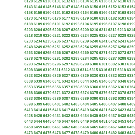
6128
6129
6130
6131
6132
6133
6134
6135
6136
6137
6138
613
6143
6144
6145
6146
6147
6148
6149
6150
6151
6152
6153
615
6158
6159
6160
6161
6162
6163
6164
6165
6166
6167
6168
616
6173
6174
6175
6176
6177
6178
6179
6180
6181
6182
6183
618
6188
6189
6190
6191
6192
6193
6194
6195
6196
6197
6198
619
6203
6204
6205
6206
6207
6208
6209
6210
6211
6212
6213
621
6218
6219
6220
6221
6222
6223
6224
6225
6226
6227
6228
622
6233
6234
6235
6236
6237
6238
6239
6240
6241
6242
6243
624
6248
6249
6250
6251
6252
6253
6254
6255
6256
6257
6258
625
6263
6264
6265
6266
6267
6268
6269
6270
6271
6272
6273
627
6278
6279
6280
6281
6282
6283
6284
6285
6286
6287
6288
628
6293
6294
6295
6296
6297
6298
6299
6300
6301
6302
6303
630
6308
6309
6310
6311
6312
6313
6314
6315
6316
6317
6318
631
6323
6324
6325
6326
6327
6328
6329
6330
6331
6332
6333
633
6338
6339
6340
6341
6342
6343
6344
6345
6346
6347
6348
634
6353
6354
6355
6356
6357
6358
6359
6360
6361
6362
6363
636
6368
6369
6370
6371
6372
6373
6374
6375
6376
6377
6378
637
6383
6384
6385
6386
6387
6388
6389
6390
6391
6392
6393
639
6398
6399
6400
6401
6402
6403
6404
6405
6406
6407
6408
640
6413
6414
6415
6416
6417
6418
6419
6420
6421
6422
6423
642
6428
6429
6430
6431
6432
6433
6434
6435
6436
6437
6438
643
6443
6444
6445
6446
6447
6448
6449
6450
6451
6452
6453
645
6458
6459
6460
6461
6462
6463
6464
6465
6466
6467
6468
646
6473
6474
6475
6476
6477
6478
6479
6480
6481
6482
6483
648