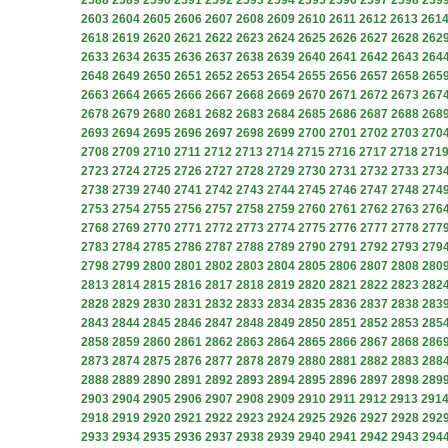
2588
2589
2590
2591
2592
2593
2594
2595
2596
2597
2598
259
2603
2604
2605
2606
2607
2608
2609
2610
2611
2612
2613
261
2618
2619
2620
2621
2622
2623
2624
2625
2626
2627
2628
262
2633
2634
2635
2636
2637
2638
2639
2640
2641
2642
2643
264
2648
2649
2650
2651
2652
2653
2654
2655
2656
2657
2658
265
2663
2664
2665
2666
2667
2668
2669
2670
2671
2672
2673
267
2678
2679
2680
2681
2682
2683
2684
2685
2686
2687
2688
268
2693
2694
2695
2696
2697
2698
2699
2700
2701
2702
2703
270
2708
2709
2710
2711
2712
2713
2714
2715
2716
2717
2718
271
2723
2724
2725
2726
2727
2728
2729
2730
2731
2732
2733
273
2738
2739
2740
2741
2742
2743
2744
2745
2746
2747
2748
274
2753
2754
2755
2756
2757
2758
2759
2760
2761
2762
2763
276
2768
2769
2770
2771
2772
2773
2774
2775
2776
2777
2778
277
2783
2784
2785
2786
2787
2788
2789
2790
2791
2792
2793
279
2798
2799
2800
2801
2802
2803
2804
2805
2806
2807
2808
280
2813
2814
2815
2816
2817
2818
2819
2820
2821
2822
2823
282
2828
2829
2830
2831
2832
2833
2834
2835
2836
2837
2838
283
2843
2844
2845
2846
2847
2848
2849
2850
2851
2852
2853
285
2858
2859
2860
2861
2862
2863
2864
2865
2866
2867
2868
286
2873
2874
2875
2876
2877
2878
2879
2880
2881
2882
2883
288
2888
2889
2890
2891
2892
2893
2894
2895
2896
2897
2898
289
2903
2904
2905
2906
2907
2908
2909
2910
2911
2912
2913
291
2918
2919
2920
2921
2922
2923
2924
2925
2926
2927
2928
292
2933
2934
2935
2936
2937
2938
2939
2940
2941
2942
2943
294