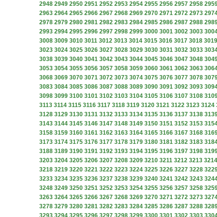
2948
2949
2950
2951
2952
2953
2954
2955
2956
2957
2958
295
2963
2964
2965
2966
2967
2968
2969
2970
2971
2972
2973
297
2978
2979
2980
2981
2982
2983
2984
2985
2986
2987
2988
298
2993
2994
2995
2996
2997
2998
2999
3000
3001
3002
3003
300
3008
3009
3010
3011
3012
3013
3014
3015
3016
3017
3018
301
3023
3024
3025
3026
3027
3028
3029
3030
3031
3032
3033
303
3038
3039
3040
3041
3042
3043
3044
3045
3046
3047
3048
304
3053
3054
3055
3056
3057
3058
3059
3060
3061
3062
3063
306
3068
3069
3070
3071
3072
3073
3074
3075
3076
3077
3078
307
3083
3084
3085
3086
3087
3088
3089
3090
3091
3092
3093
309
3098
3099
3100
3101
3102
3103
3104
3105
3106
3107
3108
310
3113
3114
3115
3116
3117
3118
3119
3120
3121
3122
3123
3124
3128
3129
3130
3131
3132
3133
3134
3135
3136
3137
3138
313
3143
3144
3145
3146
3147
3148
3149
3150
3151
3152
3153
315
3158
3159
3160
3161
3162
3163
3164
3165
3166
3167
3168
316
3173
3174
3175
3176
3177
3178
3179
3180
3181
3182
3183
318
3188
3189
3190
3191
3192
3193
3194
3195
3196
3197
3198
319
3203
3204
3205
3206
3207
3208
3209
3210
3211
3212
3213
321
3218
3219
3220
3221
3222
3223
3224
3225
3226
3227
3228
322
3233
3234
3235
3236
3237
3238
3239
3240
3241
3242
3243
324
3248
3249
3250
3251
3252
3253
3254
3255
3256
3257
3258
325
3263
3264
3265
3266
3267
3268
3269
3270
3271
3272
3273
327
3278
3279
3280
3281
3282
3283
3284
3285
3286
3287
3288
328
3293
3294
3295
3296
3297
3298
3299
3300
3301
3302
3303
330