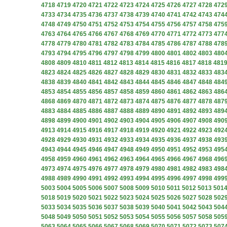
4718
4719
4720
4721
4722
4723
4724
4725
4726
4727
4728
472
4733
4734
4735
4736
4737
4738
4739
4740
4741
4742
4743
474
4748
4749
4750
4751
4752
4753
4754
4755
4756
4757
4758
475
4763
4764
4765
4766
4767
4768
4769
4770
4771
4772
4773
477
4778
4779
4780
4781
4782
4783
4784
4785
4786
4787
4788
478
4793
4794
4795
4796
4797
4798
4799
4800
4801
4802
4803
480
4808
4809
4810
4811
4812
4813
4814
4815
4816
4817
4818
481
4823
4824
4825
4826
4827
4828
4829
4830
4831
4832
4833
483
4838
4839
4840
4841
4842
4843
4844
4845
4846
4847
4848
484
4853
4854
4855
4856
4857
4858
4859
4860
4861
4862
4863
486
4868
4869
4870
4871
4872
4873
4874
4875
4876
4877
4878
487
4883
4884
4885
4886
4887
4888
4889
4890
4891
4892
4893
489
4898
4899
4900
4901
4902
4903
4904
4905
4906
4907
4908
490
4913
4914
4915
4916
4917
4918
4919
4920
4921
4922
4923
492
4928
4929
4930
4931
4932
4933
4934
4935
4936
4937
4938
493
4943
4944
4945
4946
4947
4948
4949
4950
4951
4952
4953
495
4958
4959
4960
4961
4962
4963
4964
4965
4966
4967
4968
496
4973
4974
4975
4976
4977
4978
4979
4980
4981
4982
4983
498
4988
4989
4990
4991
4992
4993
4994
4995
4996
4997
4998
499
5003
5004
5005
5006
5007
5008
5009
5010
5011
5012
5013
501
5018
5019
5020
5021
5022
5023
5024
5025
5026
5027
5028
502
5033
5034
5035
5036
5037
5038
5039
5040
5041
5042
5043
504
5048
5049
5050
5051
5052
5053
5054
5055
5056
5057
5058
505
5063
5064
5065
5066
5067
5068
5069
5070
5071
5072
5073
507