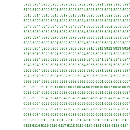
5783
5784
5785
5786
5787
5788
5789
5790
5791
5792
5793
579
5798
5799
5800
5801
5802
5803
5804
5805
5806
5807
5808
580
5813
5814
5815
5816
5817
5818
5819
5820
5821
5822
5823
582
5828
5829
5830
5831
5832
5833
5834
5835
5836
5837
5838
583
5843
5844
5845
5846
5847
5848
5849
5850
5851
5852
5853
585
5858
5859
5860
5861
5862
5863
5864
5865
5866
5867
5868
586
5873
5874
5875
5876
5877
5878
5879
5880
5881
5882
5883
588
5888
5889
5890
5891
5892
5893
5894
5895
5896
5897
5898
589
5903
5904
5905
5906
5907
5908
5909
5910
5911
5912
5913
591
5918
5919
5920
5921
5922
5923
5924
5925
5926
5927
5928
592
5933
5934
5935
5936
5937
5938
5939
5940
5941
5942
5943
594
5948
5949
5950
5951
5952
5953
5954
5955
5956
5957
5958
595
5963
5964
5965
5966
5967
5968
5969
5970
5971
5972
5973
597
5978
5979
5980
5981
5982
5983
5984
5985
5986
5987
5988
598
5993
5994
5995
5996
5997
5998
5999
6000
6001
6002
6003
600
6008
6009
6010
6011
6012
6013
6014
6015
6016
6017
6018
601
6023
6024
6025
6026
6027
6028
6029
6030
6031
6032
6033
603
6038
6039
6040
6041
6042
6043
6044
6045
6046
6047
6048
604
6053
6054
6055
6056
6057
6058
6059
6060
6061
6062
6063
606
6068
6069
6070
6071
6072
6073
6074
6075
6076
6077
6078
607
6083
6084
6085
6086
6087
6088
6089
6090
6091
6092
6093
609
6098
6099
6100
6101
6102
6103
6104
6105
6106
6107
6108
610
6113
6114
6115
6116
6117
6118
6119
6120
6121
6122
6123
6124