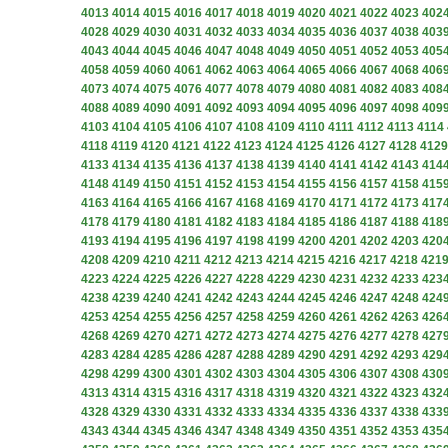
4013
4014
4015
4016
4017
4018
4019
4020
4021
4022
4023
402
4028
4029
4030
4031
4032
4033
4034
4035
4036
4037
4038
403
4043
4044
4045
4046
4047
4048
4049
4050
4051
4052
4053
405
4058
4059
4060
4061
4062
4063
4064
4065
4066
4067
4068
406
4073
4074
4075
4076
4077
4078
4079
4080
4081
4082
4083
408
4088
4089
4090
4091
4092
4093
4094
4095
4096
4097
4098
409
4103
4104
4105
4106
4107
4108
4109
4110
4111
4112
4113
4114
4118
4119
4120
4121
4122
4123
4124
4125
4126
4127
4128
4129
4133
4134
4135
4136
4137
4138
4139
4140
4141
4142
4143
414
4148
4149
4150
4151
4152
4153
4154
4155
4156
4157
4158
415
4163
4164
4165
4166
4167
4168
4169
4170
4171
4172
4173
417
4178
4179
4180
4181
4182
4183
4184
4185
4186
4187
4188
418
4193
4194
4195
4196
4197
4198
4199
4200
4201
4202
4203
420
4208
4209
4210
4211
4212
4213
4214
4215
4216
4217
4218
421
4223
4224
4225
4226
4227
4228
4229
4230
4231
4232
4233
423
4238
4239
4240
4241
4242
4243
4244
4245
4246
4247
4248
424
4253
4254
4255
4256
4257
4258
4259
4260
4261
4262
4263
426
4268
4269
4270
4271
4272
4273
4274
4275
4276
4277
4278
427
4283
4284
4285
4286
4287
4288
4289
4290
4291
4292
4293
429
4298
4299
4300
4301
4302
4303
4304
4305
4306
4307
4308
430
4313
4314
4315
4316
4317
4318
4319
4320
4321
4322
4323
432
4328
4329
4330
4331
4332
4333
4334
4335
4336
4337
4338
433
4343
4344
4345
4346
4347
4348
4349
4350
4351
4352
4353
435