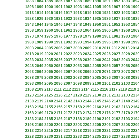
1883
1884
1885
1886
1887
1888
1889
1890
1891
1892
1893
189
1898
1899
1900
1901
1902
1903
1904
1905
1906
1907
1908
190
1913
1914
1915
1916
1917
1918
1919
1920
1921
1922
1923
192
1928
1929
1930
1931
1932
1933
1934
1935
1936
1937
1938
193
1943
1944
1945
1946
1947
1948
1949
1950
1951
1952
1953
195
1958
1959
1960
1961
1962
1963
1964
1965
1966
1967
1968
196
1973
1974
1975
1976
1977
1978
1979
1980
1981
1982
1983
198
1988
1989
1990
1991
1992
1993
1994
1995
1996
1997
1998
199
2003
2004
2005
2006
2007
2008
2009
2010
2011
2012
2013
201
2018
2019
2020
2021
2022
2023
2024
2025
2026
2027
2028
202
2033
2034
2035
2036
2037
2038
2039
2040
2041
2042
2043
204
2048
2049
2050
2051
2052
2053
2054
2055
2056
2057
2058
205
2063
2064
2065
2066
2067
2068
2069
2070
2071
2072
2073
207
2078
2079
2080
2081
2082
2083
2084
2085
2086
2087
2088
208
2093
2094
2095
2096
2097
2098
2099
2100
2101
2102
2103
210
2108
2109
2110
2111
2112
2113
2114
2115
2116
2117
2118
2119
2123
2124
2125
2126
2127
2128
2129
2130
2131
2132
2133
213
2138
2139
2140
2141
2142
2143
2144
2145
2146
2147
2148
214
2153
2154
2155
2156
2157
2158
2159
2160
2161
2162
2163
216
2168
2169
2170
2171
2172
2173
2174
2175
2176
2177
2178
217
2183
2184
2185
2186
2187
2188
2189
2190
2191
2192
2193
219
2198
2199
2200
2201
2202
2203
2204
2205
2206
2207
2208
220
2213
2214
2215
2216
2217
2218
2219
2220
2221
2222
2223
222
2228
2229
2230
2231
2232
2233
2234
2235
2236
2237
2238
223