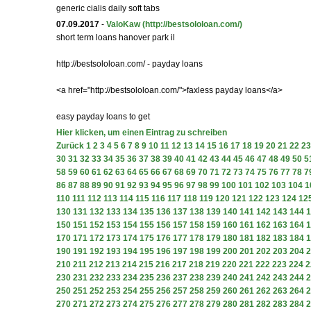
generic cialis daily soft tabs
07.09.2017
-
ValoKaw
(http://bestsololoan.com/)
short term loans hanover park il
http://bestsololoan.com/ - payday loans
<a href="http://bestsololoan.com/">faxless payday loans</a>
easy payday loans to get
Hier klicken, um einen Eintrag zu schreiben
Zurück
1
2
3
4
5
6
7
8
9
10
11
12
13
14
15
16
17
18
19
20
21
22
23
30
31
32
33
34
35
36
37
38
39
40
41
42
43
44
45
46
47
48
49
50
5
58
59
60
61
62
63
64
65
66
67
68
69
70
71
72
73
74
75
76
77
78
7
86
87
88
89
90
91
92
93
94
95
96
97
98
99
100
101
102
103
104
1
110
111
112
113
114
115
116
117
118
119
120
121
122
123
124
12
130
131
132
133
134
135
136
137
138
139
140
141
142
143
144
1
150
151
152
153
154
155
156
157
158
159
160
161
162
163
164
1
170
171
172
173
174
175
176
177
178
179
180
181
182
183
184
1
190
191
192
193
194
195
196
197
198
199
200
201
202
203
204
2
210
211
212
213
214
215
216
217
218
219
220
221
222
223
224
2
230
231
232
233
234
235
236
237
238
239
240
241
242
243
244
2
250
251
252
253
254
255
256
257
258
259
260
261
262
263
264
2
270
271
272
273
274
275
276
277
278
279
280
281
282
283
284
2