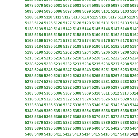
5078
5079
5080
5081
5082
5083
5084
5085
5086
5087
5088
508
5093
5094
5095
5096
5097
5098
5099
5100
5101
5102
5103
510
5108
5109
5110
5111
5112
5113
5114
5115
5116
5117
5118
5119
5123
5124
5125
5126
5127
5128
5129
5130
5131
5132
5133
513
5138
5139
5140
5141
5142
5143
5144
5145
5146
5147
5148
514
5153
5154
5155
5156
5157
5158
5159
5160
5161
5162
5163
516
5168
5169
5170
5171
5172
5173
5174
5175
5176
5177
5178
517
5183
5184
5185
5186
5187
5188
5189
5190
5191
5192
5193
519
5198
5199
5200
5201
5202
5203
5204
5205
5206
5207
5208
520
5213
5214
5215
5216
5217
5218
5219
5220
5221
5222
5223
522
5228
5229
5230
5231
5232
5233
5234
5235
5236
5237
5238
523
5243
5244
5245
5246
5247
5248
5249
5250
5251
5252
5253
525
5258
5259
5260
5261
5262
5263
5264
5265
5266
5267
5268
526
5273
5274
5275
5276
5277
5278
5279
5280
5281
5282
5283
528
5288
5289
5290
5291
5292
5293
5294
5295
5296
5297
5298
529
5303
5304
5305
5306
5307
5308
5309
5310
5311
5312
5313
531
5318
5319
5320
5321
5322
5323
5324
5325
5326
5327
5328
532
5333
5334
5335
5336
5337
5338
5339
5340
5341
5342
5343
534
5348
5349
5350
5351
5352
5353
5354
5355
5356
5357
5358
535
5363
5364
5365
5366
5367
5368
5369
5370
5371
5372
5373
537
5378
5379
5380
5381
5382
5383
5384
5385
5386
5387
5388
538
5393
5394
5395
5396
5397
5398
5399
5400
5401
5402
5403
540
5408
5409
5410
5411
5412
5413
5414
5415
5416
5417
5418
541