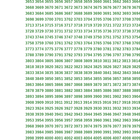
3653
3654
3655
3656
3657
3658
3659
3660
3661
3662
3663
366
3668
3669
3670
3671
3672
3673
3674
3675
3676
3677
3678
367
3683
3684
3685
3686
3687
3688
3689
3690
3691
3692
3693
369
3698
3699
3700
3701
3702
3703
3704
3705
3706
3707
3708
370
3713
3714
3715
3716
3717
3718
3719
3720
3721
3722
3723
372
3728
3729
3730
3731
3732
3733
3734
3735
3736
3737
3738
373
3743
3744
3745
3746
3747
3748
3749
3750
3751
3752
3753
375
3758
3759
3760
3761
3762
3763
3764
3765
3766
3767
3768
376
3773
3774
3775
3776
3777
3778
3779
3780
3781
3782
3783
378
3788
3789
3790
3791
3792
3793
3794
3795
3796
3797
3798
379
3803
3804
3805
3806
3807
3808
3809
3810
3811
3812
3813
381
3818
3819
3820
3821
3822
3823
3824
3825
3826
3827
3828
382
3833
3834
3835
3836
3837
3838
3839
3840
3841
3842
3843
384
3848
3849
3850
3851
3852
3853
3854
3855
3856
3857
3858
385
3863
3864
3865
3866
3867
3868
3869
3870
3871
3872
3873
387
3878
3879
3880
3881
3882
3883
3884
3885
3886
3887
3888
388
3893
3894
3895
3896
3897
3898
3899
3900
3901
3902
3903
390
3908
3909
3910
3911
3912
3913
3914
3915
3916
3917
3918
391
3923
3924
3925
3926
3927
3928
3929
3930
3931
3932
3933
393
3938
3939
3940
3941
3942
3943
3944
3945
3946
3947
3948
394
3953
3954
3955
3956
3957
3958
3959
3960
3961
3962
3963
396
3968
3969
3970
3971
3972
3973
3974
3975
3976
3977
3978
397
3983
3984
3985
3986
3987
3988
3989
3990
3991
3992
3993
399
3998
3999
4000
4001
4002
4003
4004
4005
4006
4007
4008
400