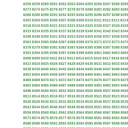
8258
8259
8260
8261
8262
8263
8264
8265
8266
8267
8268
826
8273
8274
8275
8276
8277
8278
8279
8280
8281
8282
8283
828
8288
8289
8290
8291
8292
8293
8294
8295
8296
8297
8298
829
8303
8304
8305
8306
8307
8308
8309
8310
8311
8312
8313
831
8318
8319
8320
8321
8322
8323
8324
8325
8326
8327
8328
832
8333
8334
8335
8336
8337
8338
8339
8340
8341
8342
8343
834
8348
8349
8350
8351
8352
8353
8354
8355
8356
8357
8358
835
8363
8364
8365
8366
8367
8368
8369
8370
8371
8372
8373
837
8378
8379
8380
8381
8382
8383
8384
8385
8386
8387
8388
838
8393
8394
8395
8396
8397
8398
8399
8400
8401
8402
8403
840
8408
8409
8410
8411
8412
8413
8414
8415
8416
8417
8418
841
8423
8424
8425
8426
8427
8428
8429
8430
8431
8432
8433
843
8438
8439
8440
8441
8442
8443
8444
8445
8446
8447
8448
844
8453
8454
8455
8456
8457
8458
8459
8460
8461
8462
8463
846
8468
8469
8470
8471
8472
8473
8474
8475
8476
8477
8478
847
8483
8484
8485
8486
8487
8488
8489
8490
8491
8492
8493
849
8498
8499
8500
8501
8502
8503
8504
8505
8506
8507
8508
850
8513
8514
8515
8516
8517
8518
8519
8520
8521
8522
8523
852
8528
8529
8530
8531
8532
8533
8534
8535
8536
8537
8538
853
8543
8544
8545
8546
8547
8548
8549
8550
8551
8552
8553
855
8558
8559
8560
8561
8562
8563
8564
8565
8566
8567
8568
856
8573
8574
8575
8576
8577
8578
8579
8580
8581
8582
8583
858
8588
8589
8590
8591
8592
8593
8594
8595
8596
8597
8598
859