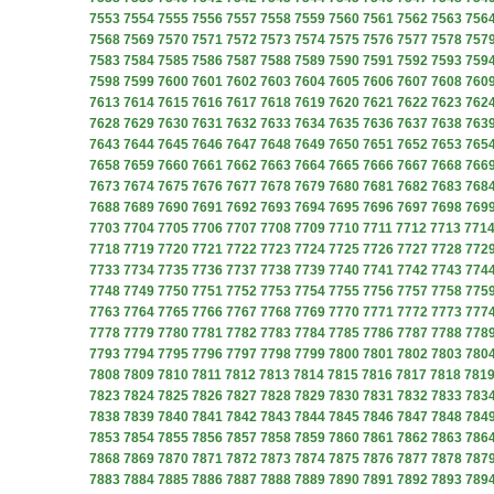
7553
7554
7555
7556
7557
7558
7559
7560
7561
7562
7563
756
7568
7569
7570
7571
7572
7573
7574
7575
7576
7577
7578
757
7583
7584
7585
7586
7587
7588
7589
7590
7591
7592
7593
759
7598
7599
7600
7601
7602
7603
7604
7605
7606
7607
7608
760
7613
7614
7615
7616
7617
7618
7619
7620
7621
7622
7623
762
7628
7629
7630
7631
7632
7633
7634
7635
7636
7637
7638
763
7643
7644
7645
7646
7647
7648
7649
7650
7651
7652
7653
765
7658
7659
7660
7661
7662
7663
7664
7665
7666
7667
7668
766
7673
7674
7675
7676
7677
7678
7679
7680
7681
7682
7683
768
7688
7689
7690
7691
7692
7693
7694
7695
7696
7697
7698
769
7703
7704
7705
7706
7707
7708
7709
7710
7711
7712
7713
771
7718
7719
7720
7721
7722
7723
7724
7725
7726
7727
7728
772
7733
7734
7735
7736
7737
7738
7739
7740
7741
7742
7743
774
7748
7749
7750
7751
7752
7753
7754
7755
7756
7757
7758
775
7763
7764
7765
7766
7767
7768
7769
7770
7771
7772
7773
777
7778
7779
7780
7781
7782
7783
7784
7785
7786
7787
7788
778
7793
7794
7795
7796
7797
7798
7799
7800
7801
7802
7803
780
7808
7809
7810
7811
7812
7813
7814
7815
7816
7817
7818
781
7823
7824
7825
7826
7827
7828
7829
7830
7831
7832
7833
783
7838
7839
7840
7841
7842
7843
7844
7845
7846
7847
7848
784
7853
7854
7855
7856
7857
7858
7859
7860
7861
7862
7863
786
7868
7869
7870
7871
7872
7873
7874
7875
7876
7877
7878
787
7883
7884
7885
7886
7887
7888
7889
7890
7891
7892
7893
789