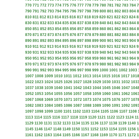
770
771
772
773
774
775
776
777
778
779
780
781
782
783
784
7
790
791
792
793
794
795
796
797
798
799
800
801
802
803
804
8
810
811
812
813
814
815
816
817
818
819
820
821
822
823
824
8
830
831
832
833
834
835
836
837
838
839
840
841
842
843
844
8
850
851
852
853
854
855
856
857
858
859
860
861
862
863
864
8
870
871
872
873
874
875
876
877
878
879
880
881
882
883
884
8
890
891
892
893
894
895
896
897
898
899
900
901
902
903
904
9
910
911
912
913
914
915
916
917
918
919
920
921
922
923
924
9
930
931
932
933
934
935
936
937
938
939
940
941
942
943
944
9
950
951
952
953
954
955
956
957
958
959
960
961
962
963
964
9
970
971
972
973
974
975
976
977
978
979
980
981
982
983
984
9
990
991
992
993
994
995
996
997
998
999
1000
1001
1002
1003
1007
1008
1009
1010
1011
1012
1013
1014
1015
1016
1017
101
1022
1023
1024
1025
1026
1027
1028
1029
1030
1031
1032
103
1037
1038
1039
1040
1041
1042
1043
1044
1045
1046
1047
104
1052
1053
1054
1055
1056
1057
1058
1059
1060
1061
1062
106
1067
1068
1069
1070
1071
1072
1073
1074
1075
1076
1077
107
1082
1083
1084
1085
1086
1087
1088
1089
1090
1091
1092
109
1097
1098
1099
1100
1101
1102
1103
1104
1105
1106
1107
1108
1113
1114
1115
1116
1117
1118
1119
1120
1121
1122
1123
1124
11
1129
1130
1131
1132
1133
1134
1135
1136
1137
1138
1139
1140
1
1145
1146
1147
1148
1149
1150
1151
1152
1153
1154
1155
1156
1
1161
1162
1163
1164
1165
1166
1167
1168
1169
1170
1171
1172
1