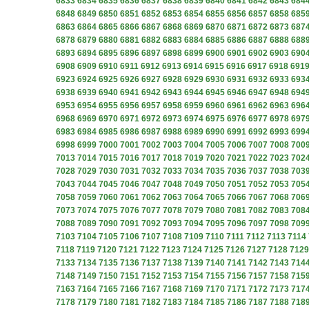
6833
6834
6835
6836
6837
6838
6839
6840
6841
6842
6843
684
6848
6849
6850
6851
6852
6853
6854
6855
6856
6857
6858
685
6863
6864
6865
6866
6867
6868
6869
6870
6871
6872
6873
687
6878
6879
6880
6881
6882
6883
6884
6885
6886
6887
6888
688
6893
6894
6895
6896
6897
6898
6899
6900
6901
6902
6903
690
6908
6909
6910
6911
6912
6913
6914
6915
6916
6917
6918
691
6923
6924
6925
6926
6927
6928
6929
6930
6931
6932
6933
693
6938
6939
6940
6941
6942
6943
6944
6945
6946
6947
6948
694
6953
6954
6955
6956
6957
6958
6959
6960
6961
6962
6963
696
6968
6969
6970
6971
6972
6973
6974
6975
6976
6977
6978
697
6983
6984
6985
6986
6987
6988
6989
6990
6991
6992
6993
699
6998
6999
7000
7001
7002
7003
7004
7005
7006
7007
7008
700
7013
7014
7015
7016
7017
7018
7019
7020
7021
7022
7023
702
7028
7029
7030
7031
7032
7033
7034
7035
7036
7037
7038
703
7043
7044
7045
7046
7047
7048
7049
7050
7051
7052
7053
705
7058
7059
7060
7061
7062
7063
7064
7065
7066
7067
7068
706
7073
7074
7075
7076
7077
7078
7079
7080
7081
7082
7083
708
7088
7089
7090
7091
7092
7093
7094
7095
7096
7097
7098
709
7103
7104
7105
7106
7107
7108
7109
7110
7111
7112
7113
7114
7118
7119
7120
7121
7122
7123
7124
7125
7126
7127
7128
7129
7133
7134
7135
7136
7137
7138
7139
7140
7141
7142
7143
714
7148
7149
7150
7151
7152
7153
7154
7155
7156
7157
7158
715
7163
7164
7165
7166
7167
7168
7169
7170
7171
7172
7173
717
7178
7179
7180
7181
7182
7183
7184
7185
7186
7187
7188
718