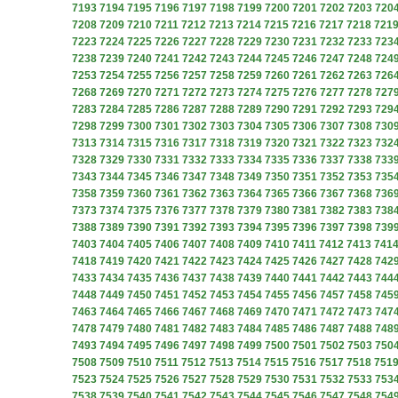
7193
7194
7195
7196
7197
7198
7199
7200
7201
7202
7203
720
7208
7209
7210
7211
7212
7213
7214
7215
7216
7217
7218
721
7223
7224
7225
7226
7227
7228
7229
7230
7231
7232
7233
723
7238
7239
7240
7241
7242
7243
7244
7245
7246
7247
7248
724
7253
7254
7255
7256
7257
7258
7259
7260
7261
7262
7263
726
7268
7269
7270
7271
7272
7273
7274
7275
7276
7277
7278
727
7283
7284
7285
7286
7287
7288
7289
7290
7291
7292
7293
729
7298
7299
7300
7301
7302
7303
7304
7305
7306
7307
7308
730
7313
7314
7315
7316
7317
7318
7319
7320
7321
7322
7323
732
7328
7329
7330
7331
7332
7333
7334
7335
7336
7337
7338
733
7343
7344
7345
7346
7347
7348
7349
7350
7351
7352
7353
735
7358
7359
7360
7361
7362
7363
7364
7365
7366
7367
7368
736
7373
7374
7375
7376
7377
7378
7379
7380
7381
7382
7383
738
7388
7389
7390
7391
7392
7393
7394
7395
7396
7397
7398
739
7403
7404
7405
7406
7407
7408
7409
7410
7411
7412
7413
741
7418
7419
7420
7421
7422
7423
7424
7425
7426
7427
7428
742
7433
7434
7435
7436
7437
7438
7439
7440
7441
7442
7443
744
7448
7449
7450
7451
7452
7453
7454
7455
7456
7457
7458
745
7463
7464
7465
7466
7467
7468
7469
7470
7471
7472
7473
747
7478
7479
7480
7481
7482
7483
7484
7485
7486
7487
7488
748
7493
7494
7495
7496
7497
7498
7499
7500
7501
7502
7503
750
7508
7509
7510
7511
7512
7513
7514
7515
7516
7517
7518
751
7523
7524
7525
7526
7527
7528
7529
7530
7531
7532
7533
753
7538
7539
7540
7541
7542
7543
7544
7545
7546
7547
7548
754