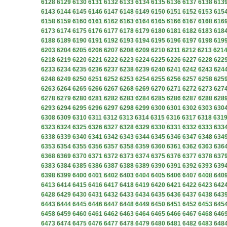
6128
6129
6130
6131
6132
6133
6134
6135
6136
6137
6138
613
6143
6144
6145
6146
6147
6148
6149
6150
6151
6152
6153
615
6158
6159
6160
6161
6162
6163
6164
6165
6166
6167
6168
616
6173
6174
6175
6176
6177
6178
6179
6180
6181
6182
6183
618
6188
6189
6190
6191
6192
6193
6194
6195
6196
6197
6198
619
6203
6204
6205
6206
6207
6208
6209
6210
6211
6212
6213
621
6218
6219
6220
6221
6222
6223
6224
6225
6226
6227
6228
622
6233
6234
6235
6236
6237
6238
6239
6240
6241
6242
6243
624
6248
6249
6250
6251
6252
6253
6254
6255
6256
6257
6258
625
6263
6264
6265
6266
6267
6268
6269
6270
6271
6272
6273
627
6278
6279
6280
6281
6282
6283
6284
6285
6286
6287
6288
628
6293
6294
6295
6296
6297
6298
6299
6300
6301
6302
6303
630
6308
6309
6310
6311
6312
6313
6314
6315
6316
6317
6318
631
6323
6324
6325
6326
6327
6328
6329
6330
6331
6332
6333
633
6338
6339
6340
6341
6342
6343
6344
6345
6346
6347
6348
634
6353
6354
6355
6356
6357
6358
6359
6360
6361
6362
6363
636
6368
6369
6370
6371
6372
6373
6374
6375
6376
6377
6378
637
6383
6384
6385
6386
6387
6388
6389
6390
6391
6392
6393
639
6398
6399
6400
6401
6402
6403
6404
6405
6406
6407
6408
640
6413
6414
6415
6416
6417
6418
6419
6420
6421
6422
6423
642
6428
6429
6430
6431
6432
6433
6434
6435
6436
6437
6438
643
6443
6444
6445
6446
6447
6448
6449
6450
6451
6452
6453
645
6458
6459
6460
6461
6462
6463
6464
6465
6466
6467
6468
646
6473
6474
6475
6476
6477
6478
6479
6480
6481
6482
6483
648