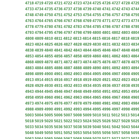
4718
4719
4720
4721
4722
4723
4724
4725
4726
4727
4728
472
4733
4734
4735
4736
4737
4738
4739
4740
4741
4742
4743
474
4748
4749
4750
4751
4752
4753
4754
4755
4756
4757
4758
475
4763
4764
4765
4766
4767
4768
4769
4770
4771
4772
4773
477
4778
4779
4780
4781
4782
4783
4784
4785
4786
4787
4788
478
4793
4794
4795
4796
4797
4798
4799
4800
4801
4802
4803
480
4808
4809
4810
4811
4812
4813
4814
4815
4816
4817
4818
481
4823
4824
4825
4826
4827
4828
4829
4830
4831
4832
4833
483
4838
4839
4840
4841
4842
4843
4844
4845
4846
4847
4848
484
4853
4854
4855
4856
4857
4858
4859
4860
4861
4862
4863
486
4868
4869
4870
4871
4872
4873
4874
4875
4876
4877
4878
487
4883
4884
4885
4886
4887
4888
4889
4890
4891
4892
4893
489
4898
4899
4900
4901
4902
4903
4904
4905
4906
4907
4908
490
4913
4914
4915
4916
4917
4918
4919
4920
4921
4922
4923
492
4928
4929
4930
4931
4932
4933
4934
4935
4936
4937
4938
493
4943
4944
4945
4946
4947
4948
4949
4950
4951
4952
4953
495
4958
4959
4960
4961
4962
4963
4964
4965
4966
4967
4968
496
4973
4974
4975
4976
4977
4978
4979
4980
4981
4982
4983
498
4988
4989
4990
4991
4992
4993
4994
4995
4996
4997
4998
499
5003
5004
5005
5006
5007
5008
5009
5010
5011
5012
5013
501
5018
5019
5020
5021
5022
5023
5024
5025
5026
5027
5028
502
5033
5034
5035
5036
5037
5038
5039
5040
5041
5042
5043
504
5048
5049
5050
5051
5052
5053
5054
5055
5056
5057
5058
505
5063
5064
5065
5066
5067
5068
5069
5070
5071
5072
5073
507