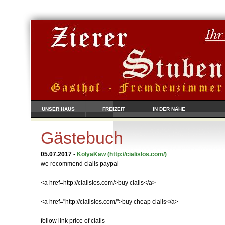
UNSER HAUS
FREIZEIT
IN DER NÄHE
Gästebuch
05.07.2017
-
KolyaKaw
(http://cialislos.com/)
we recommend cialis paypal
<a href=http://cialislos.com/>buy cialis</a>
<a href="http://cialislos.com/">buy cheap cialis</a>
follow link price of cialis