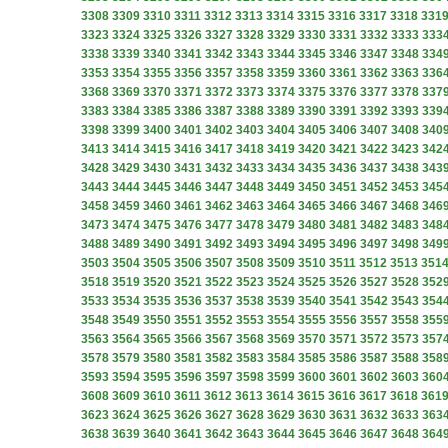
3308
3309
3310
3311
3312
3313
3314
3315
3316
3317
3318
331
3323
3324
3325
3326
3327
3328
3329
3330
3331
3332
3333
333
3338
3339
3340
3341
3342
3343
3344
3345
3346
3347
3348
334
3353
3354
3355
3356
3357
3358
3359
3360
3361
3362
3363
336
3368
3369
3370
3371
3372
3373
3374
3375
3376
3377
3378
337
3383
3384
3385
3386
3387
3388
3389
3390
3391
3392
3393
339
3398
3399
3400
3401
3402
3403
3404
3405
3406
3407
3408
340
3413
3414
3415
3416
3417
3418
3419
3420
3421
3422
3423
342
3428
3429
3430
3431
3432
3433
3434
3435
3436
3437
3438
343
3443
3444
3445
3446
3447
3448
3449
3450
3451
3452
3453
345
3458
3459
3460
3461
3462
3463
3464
3465
3466
3467
3468
346
3473
3474
3475
3476
3477
3478
3479
3480
3481
3482
3483
348
3488
3489
3490
3491
3492
3493
3494
3495
3496
3497
3498
349
3503
3504
3505
3506
3507
3508
3509
3510
3511
3512
3513
351
3518
3519
3520
3521
3522
3523
3524
3525
3526
3527
3528
352
3533
3534
3535
3536
3537
3538
3539
3540
3541
3542
3543
354
3548
3549
3550
3551
3552
3553
3554
3555
3556
3557
3558
355
3563
3564
3565
3566
3567
3568
3569
3570
3571
3572
3573
357
3578
3579
3580
3581
3582
3583
3584
3585
3586
3587
3588
358
3593
3594
3595
3596
3597
3598
3599
3600
3601
3602
3603
360
3608
3609
3610
3611
3612
3613
3614
3615
3616
3617
3618
361
3623
3624
3625
3626
3627
3628
3629
3630
3631
3632
3633
363
3638
3639
3640
3641
3642
3643
3644
3645
3646
3647
3648
364