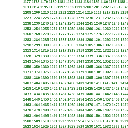
1177
1178
1179
1180
1181
1182
1183
1184
1185
1186
1187
1188
1
1193
1194
1195
1196
1197
1198
1199
1200
1201
1202
1203
1204
1208
1209
1210
1211
1212
1213
1214
1215
1216
1217
1218
121
1223
1224
1225
1226
1227
1228
1229
1230
1231
1232
1233
123
1238
1239
1240
1241
1242
1243
1244
1245
1246
1247
1248
124
1253
1254
1255
1256
1257
1258
1259
1260
1261
1262
1263
126
1268
1269
1270
1271
1272
1273
1274
1275
1276
1277
1278
127
1283
1284
1285
1286
1287
1288
1289
1290
1291
1292
1293
129
1298
1299
1300
1301
1302
1303
1304
1305
1306
1307
1308
130
1313
1314
1315
1316
1317
1318
1319
1320
1321
1322
1323
132
1328
1329
1330
1331
1332
1333
1334
1335
1336
1337
1338
133
1343
1344
1345
1346
1347
1348
1349
1350
1351
1352
1353
135
1358
1359
1360
1361
1362
1363
1364
1365
1366
1367
1368
136
1373
1374
1375
1376
1377
1378
1379
1380
1381
1382
1383
138
1388
1389
1390
1391
1392
1393
1394
1395
1396
1397
1398
139
1403
1404
1405
1406
1407
1408
1409
1410
1411
1412
1413
141
1418
1419
1420
1421
1422
1423
1424
1425
1426
1427
1428
142
1433
1434
1435
1436
1437
1438
1439
1440
1441
1442
1443
144
1448
1449
1450
1451
1452
1453
1454
1455
1456
1457
1458
145
1463
1464
1465
1466
1467
1468
1469
1470
1471
1472
1473
147
1478
1479
1480
1481
1482
1483
1484
1485
1486
1487
1488
148
1493
1494
1495
1496
1497
1498
1499
1500
1501
1502
1503
150
1508
1509
1510
1511
1512
1513
1514
1515
1516
1517
1518
151
1523
1524
1525
1526
1527
1528
1529
1530
1531
1532
1533
153