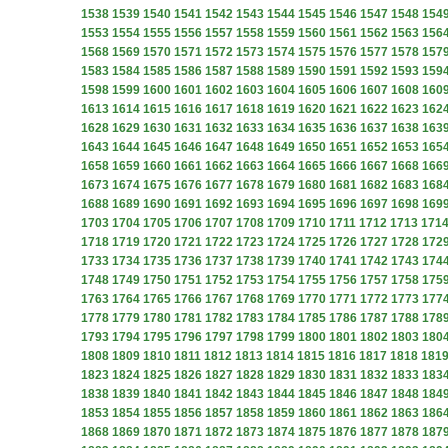
1538
1539
1540
1541
1542
1543
1544
1545
1546
1547
1548
154
1553
1554
1555
1556
1557
1558
1559
1560
1561
1562
1563
156
1568
1569
1570
1571
1572
1573
1574
1575
1576
1577
1578
157
1583
1584
1585
1586
1587
1588
1589
1590
1591
1592
1593
159
1598
1599
1600
1601
1602
1603
1604
1605
1606
1607
1608
160
1613
1614
1615
1616
1617
1618
1619
1620
1621
1622
1623
162
1628
1629
1630
1631
1632
1633
1634
1635
1636
1637
1638
163
1643
1644
1645
1646
1647
1648
1649
1650
1651
1652
1653
165
1658
1659
1660
1661
1662
1663
1664
1665
1666
1667
1668
166
1673
1674
1675
1676
1677
1678
1679
1680
1681
1682
1683
168
1688
1689
1690
1691
1692
1693
1694
1695
1696
1697
1698
169
1703
1704
1705
1706
1707
1708
1709
1710
1711
1712
1713
171
1718
1719
1720
1721
1722
1723
1724
1725
1726
1727
1728
172
1733
1734
1735
1736
1737
1738
1739
1740
1741
1742
1743
174
1748
1749
1750
1751
1752
1753
1754
1755
1756
1757
1758
175
1763
1764
1765
1766
1767
1768
1769
1770
1771
1772
1773
177
1778
1779
1780
1781
1782
1783
1784
1785
1786
1787
1788
178
1793
1794
1795
1796
1797
1798
1799
1800
1801
1802
1803
180
1808
1809
1810
1811
1812
1813
1814
1815
1816
1817
1818
181
1823
1824
1825
1826
1827
1828
1829
1830
1831
1832
1833
183
1838
1839
1840
1841
1842
1843
1844
1845
1846
1847
1848
184
1853
1854
1855
1856
1857
1858
1859
1860
1861
1862
1863
186
1868
1869
1870
1871
1872
1873
1874
1875
1876
1877
1878
187