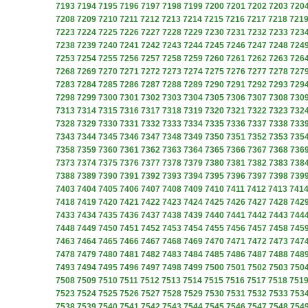
7193
7194
7195
7196
7197
7198
7199
7200
7201
7202
7203
720
7208
7209
7210
7211
7212
7213
7214
7215
7216
7217
7218
721
7223
7224
7225
7226
7227
7228
7229
7230
7231
7232
7233
723
7238
7239
7240
7241
7242
7243
7244
7245
7246
7247
7248
724
7253
7254
7255
7256
7257
7258
7259
7260
7261
7262
7263
726
7268
7269
7270
7271
7272
7273
7274
7275
7276
7277
7278
727
7283
7284
7285
7286
7287
7288
7289
7290
7291
7292
7293
729
7298
7299
7300
7301
7302
7303
7304
7305
7306
7307
7308
730
7313
7314
7315
7316
7317
7318
7319
7320
7321
7322
7323
732
7328
7329
7330
7331
7332
7333
7334
7335
7336
7337
7338
733
7343
7344
7345
7346
7347
7348
7349
7350
7351
7352
7353
735
7358
7359
7360
7361
7362
7363
7364
7365
7366
7367
7368
736
7373
7374
7375
7376
7377
7378
7379
7380
7381
7382
7383
738
7388
7389
7390
7391
7392
7393
7394
7395
7396
7397
7398
739
7403
7404
7405
7406
7407
7408
7409
7410
7411
7412
7413
741
7418
7419
7420
7421
7422
7423
7424
7425
7426
7427
7428
742
7433
7434
7435
7436
7437
7438
7439
7440
7441
7442
7443
744
7448
7449
7450
7451
7452
7453
7454
7455
7456
7457
7458
745
7463
7464
7465
7466
7467
7468
7469
7470
7471
7472
7473
747
7478
7479
7480
7481
7482
7483
7484
7485
7486
7487
7488
748
7493
7494
7495
7496
7497
7498
7499
7500
7501
7502
7503
750
7508
7509
7510
7511
7512
7513
7514
7515
7516
7517
7518
751
7523
7524
7525
7526
7527
7528
7529
7530
7531
7532
7533
753
7538
7539
7540
7541
7542
7543
7544
7545
7546
7547
7548
754