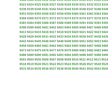
9308
9309
9310
9311
9312
9313
9314
9315
9316
9317
9318
931
9323
9324
9325
9326
9327
9328
9329
9330
9331
9332
9333
933
9338
9339
9340
9341
9342
9343
9344
9345
9346
9347
9348
934
9353
9354
9355
9356
9357
9358
9359
9360
9361
9362
9363
936
9368
9369
9370
9371
9372
9373
9374
9375
9376
9377
9378
937
9383
9384
9385
9386
9387
9388
9389
9390
9391
9392
9393
939
9398
9399
9400
9401
9402
9403
9404
9405
9406
9407
9408
940
9413
9414
9415
9416
9417
9418
9419
9420
9421
9422
9423
942
9428
9429
9430
9431
9432
9433
9434
9435
9436
9437
9438
943
9443
9444
9445
9446
9447
9448
9449
9450
9451
9452
9453
945
9458
9459
9460
9461
9462
9463
9464
9465
9466
9467
9468
946
9473
9474
9475
9476
9477
9478
9479
9480
9481
9482
9483
948
9488
9489
9490
9491
9492
9493
9494
9495
9496
9497
9498
949
9503
9504
9505
9506
9507
9508
9509
9510
9511
9512
9513
951
9518
9519
9520
9521
9522
9523
9524
9525
9526
9527
9528
952
9533
9534
9535
9536
9537
9538
9539
9540
9541
9542
9543
954