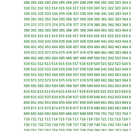
290
291
292
293
294
295
296
297
298
299
300
301
302
303
304
3
310
311
312
313
314
315
316
317
318
319
320
321
322
323
324
3
330
331
332
333
334
335
336
337
338
339
340
341
342
343
344
3
350
351
352
353
354
355
356
357
358
359
360
361
362
363
364
3
370
371
372
373
374
375
376
377
378
379
380
381
382
383
384
3
390
391
392
393
394
395
396
397
398
399
400
401
402
403
404
4
410
411
412
413
414
415
416
417
418
419
420
421
422
423
424
4
430
431
432
433
434
435
436
437
438
439
440
441
442
443
444
4
450
451
452
453
454
455
456
457
458
459
460
461
462
463
464
4
470
471
472
473
474
475
476
477
478
479
480
481
482
483
484
4
490
491
492
493
494
495
496
497
498
499
500
501
502
503
504
5
510
511
512
513
514
515
516
517
518
519
520
521
522
523
524
5
530
531
532
533
534
535
536
537
538
539
540
541
542
543
544
5
550
551
552
553
554
555
556
557
558
559
560
561
562
563
564
5
570
571
572
573
574
575
576
577
578
579
580
581
582
583
584
5
590
591
592
593
594
595
596
597
598
599
600
601
602
603
604
6
610
611
612
613
614
615
616
617
618
619
620
621
622
623
624
6
630
631
632
633
634
635
636
637
638
639
640
641
642
643
644
6
650
651
652
653
654
655
656
657
658
659
660
661
662
663
664
6
670
671
672
673
674
675
676
677
678
679
680
681
682
683
684
6
690
691
692
693
694
695
696
697
698
699
700
701
702
703
704
7
710
711
712
713
714
715
716
717
718
719
720
721
722
723
724
7
730
731
732
733
734
735
736
737
738
739
740
741
742
743
744
7
750
751
752
753
754
755
756
757
758
759
760
761
762
763
764
7