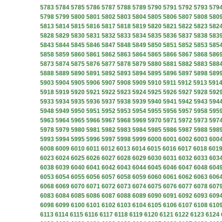
5783
5784
5785
5786
5787
5788
5789
5790
5791
5792
5793
579
5798
5799
5800
5801
5802
5803
5804
5805
5806
5807
5808
580
5813
5814
5815
5816
5817
5818
5819
5820
5821
5822
5823
582
5828
5829
5830
5831
5832
5833
5834
5835
5836
5837
5838
583
5843
5844
5845
5846
5847
5848
5849
5850
5851
5852
5853
585
5858
5859
5860
5861
5862
5863
5864
5865
5866
5867
5868
586
5873
5874
5875
5876
5877
5878
5879
5880
5881
5882
5883
588
5888
5889
5890
5891
5892
5893
5894
5895
5896
5897
5898
589
5903
5904
5905
5906
5907
5908
5909
5910
5911
5912
5913
591
5918
5919
5920
5921
5922
5923
5924
5925
5926
5927
5928
592
5933
5934
5935
5936
5937
5938
5939
5940
5941
5942
5943
594
5948
5949
5950
5951
5952
5953
5954
5955
5956
5957
5958
595
5963
5964
5965
5966
5967
5968
5969
5970
5971
5972
5973
597
5978
5979
5980
5981
5982
5983
5984
5985
5986
5987
5988
598
5993
5994
5995
5996
5997
5998
5999
6000
6001
6002
6003
600
6008
6009
6010
6011
6012
6013
6014
6015
6016
6017
6018
601
6023
6024
6025
6026
6027
6028
6029
6030
6031
6032
6033
603
6038
6039
6040
6041
6042
6043
6044
6045
6046
6047
6048
604
6053
6054
6055
6056
6057
6058
6059
6060
6061
6062
6063
606
6068
6069
6070
6071
6072
6073
6074
6075
6076
6077
6078
607
6083
6084
6085
6086
6087
6088
6089
6090
6091
6092
6093
609
6098
6099
6100
6101
6102
6103
6104
6105
6106
6107
6108
610
6113
6114
6115
6116
6117
6118
6119
6120
6121
6122
6123
6124