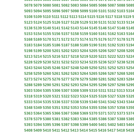
5078
5079
5080
5081
5082
5083
5084
5085
5086
5087
5088
508
5093
5094
5095
5096
5097
5098
5099
5100
5101
5102
5103
510
5108
5109
5110
5111
5112
5113
5114
5115
5116
5117
5118
5119
5123
5124
5125
5126
5127
5128
5129
5130
5131
5132
5133
513
5138
5139
5140
5141
5142
5143
5144
5145
5146
5147
5148
514
5153
5154
5155
5156
5157
5158
5159
5160
5161
5162
5163
516
5168
5169
5170
5171
5172
5173
5174
5175
5176
5177
5178
517
5183
5184
5185
5186
5187
5188
5189
5190
5191
5192
5193
519
5198
5199
5200
5201
5202
5203
5204
5205
5206
5207
5208
520
5213
5214
5215
5216
5217
5218
5219
5220
5221
5222
5223
522
5228
5229
5230
5231
5232
5233
5234
5235
5236
5237
5238
523
5243
5244
5245
5246
5247
5248
5249
5250
5251
5252
5253
525
5258
5259
5260
5261
5262
5263
5264
5265
5266
5267
5268
526
5273
5274
5275
5276
5277
5278
5279
5280
5281
5282
5283
528
5288
5289
5290
5291
5292
5293
5294
5295
5296
5297
5298
529
5303
5304
5305
5306
5307
5308
5309
5310
5311
5312
5313
531
5318
5319
5320
5321
5322
5323
5324
5325
5326
5327
5328
532
5333
5334
5335
5336
5337
5338
5339
5340
5341
5342
5343
534
5348
5349
5350
5351
5352
5353
5354
5355
5356
5357
5358
535
5363
5364
5365
5366
5367
5368
5369
5370
5371
5372
5373
537
5378
5379
5380
5381
5382
5383
5384
5385
5386
5387
5388
538
5393
5394
5395
5396
5397
5398
5399
5400
5401
5402
5403
540
5408
5409
5410
5411
5412
5413
5414
5415
5416
5417
5418
541