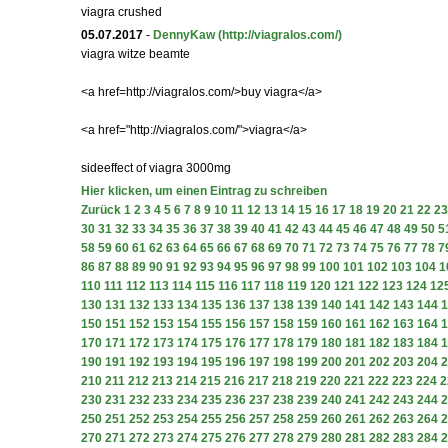
viagra crushed
05.07.2017
-
DennyKaw
(http://viagralos.com/)
viagra witze beamte
<a href=http://viagralos.com/>buy viagra</a>
<a href="http://viagralos.com/">viagra</a>
sideeffect of viagra 3000mg
Hier klicken, um einen Eintrag zu schreiben
Zurück
1
2
3
4
5
6
7
8
9
10
11
12
13
14
15
16
17
18
19
20
21
22
23
30
31
32
33
34
35
36
37
38
39
40
41
42
43
44
45
46
47
48
49
50
5
58
59
60
61
62
63
64
65
66
67
68
69
70
71
72
73
74
75
76
77
78
7
86
87
88
89
90
91
92
93
94
95
96
97
98
99
100
101
102
103
104
1
110
111
112
113
114
115
116
117
118
119
120
121
122
123
124
12
130
131
132
133
134
135
136
137
138
139
140
141
142
143
144
1
150
151
152
153
154
155
156
157
158
159
160
161
162
163
164
1
170
171
172
173
174
175
176
177
178
179
180
181
182
183
184
1
190
191
192
193
194
195
196
197
198
199
200
201
202
203
204
2
210
211
212
213
214
215
216
217
218
219
220
221
222
223
224
2
230
231
232
233
234
235
236
237
238
239
240
241
242
243
244
2
250
251
252
253
254
255
256
257
258
259
260
261
262
263
264
2
270
271
272
273
274
275
276
277
278
279
280
281
282
283
284
2