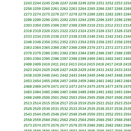
2243
2244
2245
2246
2247
2248
2249
2250
2251
2252
2253
225
2258
2259
2260
2261
2262
2263
2264
2265
2266
2267
2268
226
2273
2274
2275
2276
2277
2278
2279
2280
2281
2282
2283
228
2288
2289
2290
2291
2292
2293
2294
2295
2296
2297
2298
229
2303
2304
2305
2306
2307
2308
2309
2310
2311
2312
2313
231
2318
2319
2320
2321
2322
2323
2324
2325
2326
2327
2328
232
2333
2334
2335
2336
2337
2338
2339
2340
2341
2342
2343
234
2348
2349
2350
2351
2352
2353
2354
2355
2356
2357
2358
235
2363
2364
2365
2366
2367
2368
2369
2370
2371
2372
2373
237
2378
2379
2380
2381
2382
2383
2384
2385
2386
2387
2388
238
2393
2394
2395
2396
2397
2398
2399
2400
2401
2402
2403
240
2408
2409
2410
2411
2412
2413
2414
2415
2416
2417
2418
241
2423
2424
2425
2426
2427
2428
2429
2430
2431
2432
2433
243
2438
2439
2440
2441
2442
2443
2444
2445
2446
2447
2448
244
2453
2454
2455
2456
2457
2458
2459
2460
2461
2462
2463
246
2468
2469
2470
2471
2472
2473
2474
2475
2476
2477
2478
247
2483
2484
2485
2486
2487
2488
2489
2490
2491
2492
2493
249
2498
2499
2500
2501
2502
2503
2504
2505
2506
2507
2508
250
2513
2514
2515
2516
2517
2518
2519
2520
2521
2522
2523
252
2528
2529
2530
2531
2532
2533
2534
2535
2536
2537
2538
253
2543
2544
2545
2546
2547
2548
2549
2550
2551
2552
2553
255
2558
2559
2560
2561
2562
2563
2564
2565
2566
2567
2568
256
2573
2574
2575
2576
2577
2578
2579
2580
2581
2582
2583
258