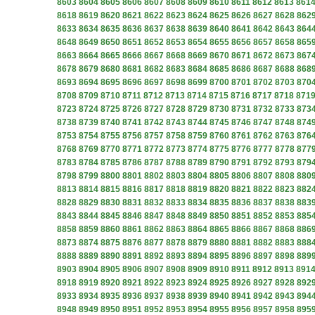
8603
8604
8605
8606
8607
8608
8609
8610
8611
8612
8613
861
8618
8619
8620
8621
8622
8623
8624
8625
8626
8627
8628
862
8633
8634
8635
8636
8637
8638
8639
8640
8641
8642
8643
864
8648
8649
8650
8651
8652
8653
8654
8655
8656
8657
8658
865
8663
8664
8665
8666
8667
8668
8669
8670
8671
8672
8673
867
8678
8679
8680
8681
8682
8683
8684
8685
8686
8687
8688
868
8693
8694
8695
8696
8697
8698
8699
8700
8701
8702
8703
870
8708
8709
8710
8711
8712
8713
8714
8715
8716
8717
8718
871
8723
8724
8725
8726
8727
8728
8729
8730
8731
8732
8733
873
8738
8739
8740
8741
8742
8743
8744
8745
8746
8747
8748
874
8753
8754
8755
8756
8757
8758
8759
8760
8761
8762
8763
876
8768
8769
8770
8771
8772
8773
8774
8775
8776
8777
8778
877
8783
8784
8785
8786
8787
8788
8789
8790
8791
8792
8793
879
8798
8799
8800
8801
8802
8803
8804
8805
8806
8807
8808
880
8813
8814
8815
8816
8817
8818
8819
8820
8821
8822
8823
882
8828
8829
8830
8831
8832
8833
8834
8835
8836
8837
8838
883
8843
8844
8845
8846
8847
8848
8849
8850
8851
8852
8853
885
8858
8859
8860
8861
8862
8863
8864
8865
8866
8867
8868
886
8873
8874
8875
8876
8877
8878
8879
8880
8881
8882
8883
888
8888
8889
8890
8891
8892
8893
8894
8895
8896
8897
8898
889
8903
8904
8905
8906
8907
8908
8909
8910
8911
8912
8913
891
8918
8919
8920
8921
8922
8923
8924
8925
8926
8927
8928
892
8933
8934
8935
8936
8937
8938
8939
8940
8941
8942
8943
894
8948
8949
8950
8951
8952
8953
8954
8955
8956
8957
8958
895