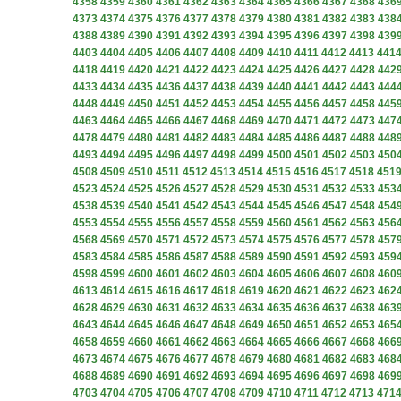
4358
4359
4360
4361
4362
4363
4364
4365
4366
4367
4368
436
4373
4374
4375
4376
4377
4378
4379
4380
4381
4382
4383
438
4388
4389
4390
4391
4392
4393
4394
4395
4396
4397
4398
439
4403
4404
4405
4406
4407
4408
4409
4410
4411
4412
4413
441
4418
4419
4420
4421
4422
4423
4424
4425
4426
4427
4428
442
4433
4434
4435
4436
4437
4438
4439
4440
4441
4442
4443
444
4448
4449
4450
4451
4452
4453
4454
4455
4456
4457
4458
445
4463
4464
4465
4466
4467
4468
4469
4470
4471
4472
4473
447
4478
4479
4480
4481
4482
4483
4484
4485
4486
4487
4488
448
4493
4494
4495
4496
4497
4498
4499
4500
4501
4502
4503
450
4508
4509
4510
4511
4512
4513
4514
4515
4516
4517
4518
451
4523
4524
4525
4526
4527
4528
4529
4530
4531
4532
4533
453
4538
4539
4540
4541
4542
4543
4544
4545
4546
4547
4548
454
4553
4554
4555
4556
4557
4558
4559
4560
4561
4562
4563
456
4568
4569
4570
4571
4572
4573
4574
4575
4576
4577
4578
457
4583
4584
4585
4586
4587
4588
4589
4590
4591
4592
4593
459
4598
4599
4600
4601
4602
4603
4604
4605
4606
4607
4608
460
4613
4614
4615
4616
4617
4618
4619
4620
4621
4622
4623
462
4628
4629
4630
4631
4632
4633
4634
4635
4636
4637
4638
463
4643
4644
4645
4646
4647
4648
4649
4650
4651
4652
4653
465
4658
4659
4660
4661
4662
4663
4664
4665
4666
4667
4668
466
4673
4674
4675
4676
4677
4678
4679
4680
4681
4682
4683
468
4688
4689
4690
4691
4692
4693
4694
4695
4696
4697
4698
469
4703
4704
4705
4706
4707
4708
4709
4710
4711
4712
4713
471