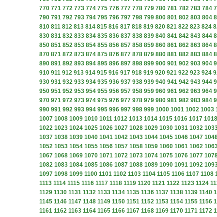
770
771
772
773
774
775
776
777
778
779
780
781
782
783
784
7
790
791
792
793
794
795
796
797
798
799
800
801
802
803
804
8
810
811
812
813
814
815
816
817
818
819
820
821
822
823
824
8
830
831
832
833
834
835
836
837
838
839
840
841
842
843
844
8
850
851
852
853
854
855
856
857
858
859
860
861
862
863
864
8
870
871
872
873
874
875
876
877
878
879
880
881
882
883
884
8
890
891
892
893
894
895
896
897
898
899
900
901
902
903
904
9
910
911
912
913
914
915
916
917
918
919
920
921
922
923
924
9
930
931
932
933
934
935
936
937
938
939
940
941
942
943
944
9
950
951
952
953
954
955
956
957
958
959
960
961
962
963
964
9
970
971
972
973
974
975
976
977
978
979
980
981
982
983
984
9
990
991
992
993
994
995
996
997
998
999
1000
1001
1002
1003
1007
1008
1009
1010
1011
1012
1013
1014
1015
1016
1017
101
1022
1023
1024
1025
1026
1027
1028
1029
1030
1031
1032
103
1037
1038
1039
1040
1041
1042
1043
1044
1045
1046
1047
104
1052
1053
1054
1055
1056
1057
1058
1059
1060
1061
1062
106
1067
1068
1069
1070
1071
1072
1073
1074
1075
1076
1077
107
1082
1083
1084
1085
1086
1087
1088
1089
1090
1091
1092
109
1097
1098
1099
1100
1101
1102
1103
1104
1105
1106
1107
1108
1113
1114
1115
1116
1117
1118
1119
1120
1121
1122
1123
1124
11
1129
1130
1131
1132
1133
1134
1135
1136
1137
1138
1139
1140
1
1145
1146
1147
1148
1149
1150
1151
1152
1153
1154
1155
1156
1
1161
1162
1163
1164
1165
1166
1167
1168
1169
1170
1171
1172
1