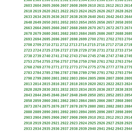
2588
2589
2590
2591
2592
2593
2594
2595
2596
2597
2598
259
2603
2604
2605
2606
2607
2608
2609
2610
2611
2612
2613
261
2618
2619
2620
2621
2622
2623
2624
2625
2626
2627
2628
262
2633
2634
2635
2636
2637
2638
2639
2640
2641
2642
2643
264
2648
2649
2650
2651
2652
2653
2654
2655
2656
2657
2658
265
2663
2664
2665
2666
2667
2668
2669
2670
2671
2672
2673
267
2678
2679
2680
2681
2682
2683
2684
2685
2686
2687
2688
268
2693
2694
2695
2696
2697
2698
2699
2700
2701
2702
2703
270
2708
2709
2710
2711
2712
2713
2714
2715
2716
2717
2718
271
2723
2724
2725
2726
2727
2728
2729
2730
2731
2732
2733
273
2738
2739
2740
2741
2742
2743
2744
2745
2746
2747
2748
274
2753
2754
2755
2756
2757
2758
2759
2760
2761
2762
2763
276
2768
2769
2770
2771
2772
2773
2774
2775
2776
2777
2778
277
2783
2784
2785
2786
2787
2788
2789
2790
2791
2792
2793
279
2798
2799
2800
2801
2802
2803
2804
2805
2806
2807
2808
280
2813
2814
2815
2816
2817
2818
2819
2820
2821
2822
2823
282
2828
2829
2830
2831
2832
2833
2834
2835
2836
2837
2838
283
2843
2844
2845
2846
2847
2848
2849
2850
2851
2852
2853
285
2858
2859
2860
2861
2862
2863
2864
2865
2866
2867
2868
286
2873
2874
2875
2876
2877
2878
2879
2880
2881
2882
2883
288
2888
2889
2890
2891
2892
2893
2894
2895
2896
2897
2898
289
2903
2904
2905
2906
2907
2908
2909
2910
2911
2912
2913
291
2918
2919
2920
2921
2922
2923
2924
2925
2926
2927
2928
292
2933
2934
2935
2936
2937
2938
2939
2940
2941
2942
2943
294