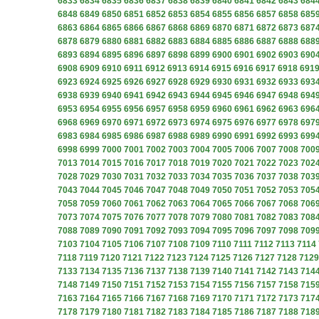
6833
6834
6835
6836
6837
6838
6839
6840
6841
6842
6843
684
6848
6849
6850
6851
6852
6853
6854
6855
6856
6857
6858
685
6863
6864
6865
6866
6867
6868
6869
6870
6871
6872
6873
687
6878
6879
6880
6881
6882
6883
6884
6885
6886
6887
6888
688
6893
6894
6895
6896
6897
6898
6899
6900
6901
6902
6903
690
6908
6909
6910
6911
6912
6913
6914
6915
6916
6917
6918
691
6923
6924
6925
6926
6927
6928
6929
6930
6931
6932
6933
693
6938
6939
6940
6941
6942
6943
6944
6945
6946
6947
6948
694
6953
6954
6955
6956
6957
6958
6959
6960
6961
6962
6963
696
6968
6969
6970
6971
6972
6973
6974
6975
6976
6977
6978
697
6983
6984
6985
6986
6987
6988
6989
6990
6991
6992
6993
699
6998
6999
7000
7001
7002
7003
7004
7005
7006
7007
7008
700
7013
7014
7015
7016
7017
7018
7019
7020
7021
7022
7023
702
7028
7029
7030
7031
7032
7033
7034
7035
7036
7037
7038
703
7043
7044
7045
7046
7047
7048
7049
7050
7051
7052
7053
705
7058
7059
7060
7061
7062
7063
7064
7065
7066
7067
7068
706
7073
7074
7075
7076
7077
7078
7079
7080
7081
7082
7083
708
7088
7089
7090
7091
7092
7093
7094
7095
7096
7097
7098
709
7103
7104
7105
7106
7107
7108
7109
7110
7111
7112
7113
7114
7118
7119
7120
7121
7122
7123
7124
7125
7126
7127
7128
7129
7133
7134
7135
7136
7137
7138
7139
7140
7141
7142
7143
714
7148
7149
7150
7151
7152
7153
7154
7155
7156
7157
7158
715
7163
7164
7165
7166
7167
7168
7169
7170
7171
7172
7173
717
7178
7179
7180
7181
7182
7183
7184
7185
7186
7187
7188
718