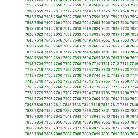
7553
7554
7555
7556
7557
7558
7559
7560
7561
7562
7563
756
7568
7569
7570
7571
7572
7573
7574
7575
7576
7577
7578
757
7583
7584
7585
7586
7587
7588
7589
7590
7591
7592
7593
759
7598
7599
7600
7601
7602
7603
7604
7605
7606
7607
7608
760
7613
7614
7615
7616
7617
7618
7619
7620
7621
7622
7623
762
7628
7629
7630
7631
7632
7633
7634
7635
7636
7637
7638
763
7643
7644
7645
7646
7647
7648
7649
7650
7651
7652
7653
765
7658
7659
7660
7661
7662
7663
7664
7665
7666
7667
7668
766
7673
7674
7675
7676
7677
7678
7679
7680
7681
7682
7683
768
7688
7689
7690
7691
7692
7693
7694
7695
7696
7697
7698
769
7703
7704
7705
7706
7707
7708
7709
7710
7711
7712
7713
771
7718
7719
7720
7721
7722
7723
7724
7725
7726
7727
7728
772
7733
7734
7735
7736
7737
7738
7739
7740
7741
7742
7743
774
7748
7749
7750
7751
7752
7753
7754
7755
7756
7757
7758
775
7763
7764
7765
7766
7767
7768
7769
7770
7771
7772
7773
777
7778
7779
7780
7781
7782
7783
7784
7785
7786
7787
7788
778
7793
7794
7795
7796
7797
7798
7799
7800
7801
7802
7803
780
7808
7809
7810
7811
7812
7813
7814
7815
7816
7817
7818
781
7823
7824
7825
7826
7827
7828
7829
7830
7831
7832
7833
783
7838
7839
7840
7841
7842
7843
7844
7845
7846
7847
7848
784
7853
7854
7855
7856
7857
7858
7859
7860
7861
7862
7863
786
7868
7869
7870
7871
7872
7873
7874
7875
7876
7877
7878
787
7883
7884
7885
7886
7887
7888
7889
7890
7891
7892
7893
789