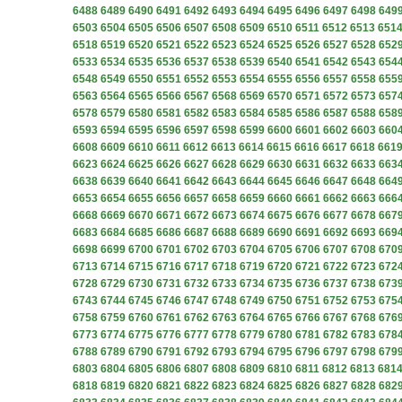
6488
6489
6490
6491
6492
6493
6494
6495
6496
6497
6498
649
6503
6504
6505
6506
6507
6508
6509
6510
6511
6512
6513
651
6518
6519
6520
6521
6522
6523
6524
6525
6526
6527
6528
652
6533
6534
6535
6536
6537
6538
6539
6540
6541
6542
6543
654
6548
6549
6550
6551
6552
6553
6554
6555
6556
6557
6558
655
6563
6564
6565
6566
6567
6568
6569
6570
6571
6572
6573
657
6578
6579
6580
6581
6582
6583
6584
6585
6586
6587
6588
658
6593
6594
6595
6596
6597
6598
6599
6600
6601
6602
6603
660
6608
6609
6610
6611
6612
6613
6614
6615
6616
6617
6618
661
6623
6624
6625
6626
6627
6628
6629
6630
6631
6632
6633
663
6638
6639
6640
6641
6642
6643
6644
6645
6646
6647
6648
664
6653
6654
6655
6656
6657
6658
6659
6660
6661
6662
6663
666
6668
6669
6670
6671
6672
6673
6674
6675
6676
6677
6678
667
6683
6684
6685
6686
6687
6688
6689
6690
6691
6692
6693
669
6698
6699
6700
6701
6702
6703
6704
6705
6706
6707
6708
670
6713
6714
6715
6716
6717
6718
6719
6720
6721
6722
6723
672
6728
6729
6730
6731
6732
6733
6734
6735
6736
6737
6738
673
6743
6744
6745
6746
6747
6748
6749
6750
6751
6752
6753
675
6758
6759
6760
6761
6762
6763
6764
6765
6766
6767
6768
676
6773
6774
6775
6776
6777
6778
6779
6780
6781
6782
6783
678
6788
6789
6790
6791
6792
6793
6794
6795
6796
6797
6798
679
6803
6804
6805
6806
6807
6808
6809
6810
6811
6812
6813
681
6818
6819
6820
6821
6822
6823
6824
6825
6826
6827
6828
682