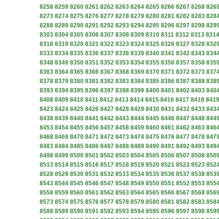
8258
8259
8260
8261
8262
8263
8264
8265
8266
8267
8268
826
8273
8274
8275
8276
8277
8278
8279
8280
8281
8282
8283
828
8288
8289
8290
8291
8292
8293
8294
8295
8296
8297
8298
829
8303
8304
8305
8306
8307
8308
8309
8310
8311
8312
8313
831
8318
8319
8320
8321
8322
8323
8324
8325
8326
8327
8328
832
8333
8334
8335
8336
8337
8338
8339
8340
8341
8342
8343
834
8348
8349
8350
8351
8352
8353
8354
8355
8356
8357
8358
835
8363
8364
8365
8366
8367
8368
8369
8370
8371
8372
8373
837
8378
8379
8380
8381
8382
8383
8384
8385
8386
8387
8388
838
8393
8394
8395
8396
8397
8398
8399
8400
8401
8402
8403
840
8408
8409
8410
8411
8412
8413
8414
8415
8416
8417
8418
841
8423
8424
8425
8426
8427
8428
8429
8430
8431
8432
8433
843
8438
8439
8440
8441
8442
8443
8444
8445
8446
8447
8448
844
8453
8454
8455
8456
8457
8458
8459
8460
8461
8462
8463
846
8468
8469
8470
8471
8472
8473
8474
8475
8476
8477
8478
847
8483
8484
8485
8486
8487
8488
8489
8490
8491
8492
8493
849
8498
8499
8500
8501
8502
8503
8504
8505
8506
8507
8508
850
8513
8514
8515
8516
8517
8518
8519
8520
8521
8522
8523
852
8528
8529
8530
8531
8532
8533
8534
8535
8536
8537
8538
853
8543
8544
8545
8546
8547
8548
8549
8550
8551
8552
8553
855
8558
8559
8560
8561
8562
8563
8564
8565
8566
8567
8568
856
8573
8574
8575
8576
8577
8578
8579
8580
8581
8582
8583
858
8588
8589
8590
8591
8592
8593
8594
8595
8596
8597
8598
859