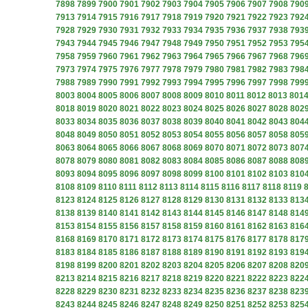
7898
7899
7900
7901
7902
7903
7904
7905
7906
7907
7908
790
7913
7914
7915
7916
7917
7918
7919
7920
7921
7922
7923
792
7928
7929
7930
7931
7932
7933
7934
7935
7936
7937
7938
793
7943
7944
7945
7946
7947
7948
7949
7950
7951
7952
7953
795
7958
7959
7960
7961
7962
7963
7964
7965
7966
7967
7968
796
7973
7974
7975
7976
7977
7978
7979
7980
7981
7982
7983
798
7988
7989
7990
7991
7992
7993
7994
7995
7996
7997
7998
799
8003
8004
8005
8006
8007
8008
8009
8010
8011
8012
8013
801
8018
8019
8020
8021
8022
8023
8024
8025
8026
8027
8028
802
8033
8034
8035
8036
8037
8038
8039
8040
8041
8042
8043
804
8048
8049
8050
8051
8052
8053
8054
8055
8056
8057
8058
805
8063
8064
8065
8066
8067
8068
8069
8070
8071
8072
8073
807
8078
8079
8080
8081
8082
8083
8084
8085
8086
8087
8088
808
8093
8094
8095
8096
8097
8098
8099
8100
8101
8102
8103
810
8108
8109
8110
8111
8112
8113
8114
8115
8116
8117
8118
8119
8123
8124
8125
8126
8127
8128
8129
8130
8131
8132
8133
813
8138
8139
8140
8141
8142
8143
8144
8145
8146
8147
8148
814
8153
8154
8155
8156
8157
8158
8159
8160
8161
8162
8163
816
8168
8169
8170
8171
8172
8173
8174
8175
8176
8177
8178
817
8183
8184
8185
8186
8187
8188
8189
8190
8191
8192
8193
819
8198
8199
8200
8201
8202
8203
8204
8205
8206
8207
8208
820
8213
8214
8215
8216
8217
8218
8219
8220
8221
8222
8223
822
8228
8229
8230
8231
8232
8233
8234
8235
8236
8237
8238
823
8243
8244
8245
8246
8247
8248
8249
8250
8251
8252
8253
825