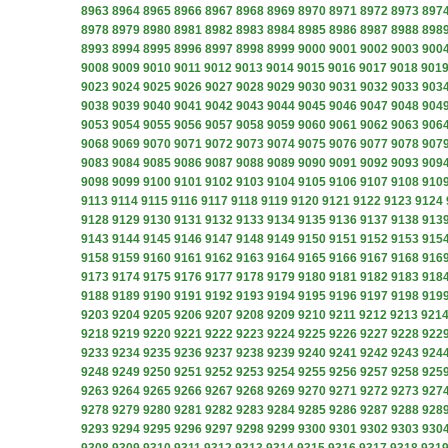
8963
8964
8965
8966
8967
8968
8969
8970
8971
8972
8973
897
8978
8979
8980
8981
8982
8983
8984
8985
8986
8987
8988
898
8993
8994
8995
8996
8997
8998
8999
9000
9001
9002
9003
900
9008
9009
9010
9011
9012
9013
9014
9015
9016
9017
9018
901
9023
9024
9025
9026
9027
9028
9029
9030
9031
9032
9033
903
9038
9039
9040
9041
9042
9043
9044
9045
9046
9047
9048
904
9053
9054
9055
9056
9057
9058
9059
9060
9061
9062
9063
906
9068
9069
9070
9071
9072
9073
9074
9075
9076
9077
9078
907
9083
9084
9085
9086
9087
9088
9089
9090
9091
9092
9093
909
9098
9099
9100
9101
9102
9103
9104
9105
9106
9107
9108
910
9113
9114
9115
9116
9117
9118
9119
9120
9121
9122
9123
9124
9128
9129
9130
9131
9132
9133
9134
9135
9136
9137
9138
913
9143
9144
9145
9146
9147
9148
9149
9150
9151
9152
9153
915
9158
9159
9160
9161
9162
9163
9164
9165
9166
9167
9168
916
9173
9174
9175
9176
9177
9178
9179
9180
9181
9182
9183
918
9188
9189
9190
9191
9192
9193
9194
9195
9196
9197
9198
919
9203
9204
9205
9206
9207
9208
9209
9210
9211
9212
9213
921
9218
9219
9220
9221
9222
9223
9224
9225
9226
9227
9228
922
9233
9234
9235
9236
9237
9238
9239
9240
9241
9242
9243
924
9248
9249
9250
9251
9252
9253
9254
9255
9256
9257
9258
925
9263
9264
9265
9266
9267
9268
9269
9270
9271
9272
9273
927
9278
9279
9280
9281
9282
9283
9284
9285
9286
9287
9288
928
9293
9294
9295
9296
9297
9298
9299
9300
9301
9302
9303
930