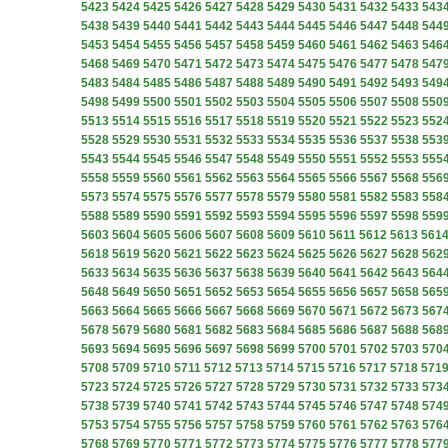
5423
5424
5425
5426
5427
5428
5429
5430
5431
5432
5433
543
5438
5439
5440
5441
5442
5443
5444
5445
5446
5447
5448
544
5453
5454
5455
5456
5457
5458
5459
5460
5461
5462
5463
546
5468
5469
5470
5471
5472
5473
5474
5475
5476
5477
5478
547
5483
5484
5485
5486
5487
5488
5489
5490
5491
5492
5493
549
5498
5499
5500
5501
5502
5503
5504
5505
5506
5507
5508
550
5513
5514
5515
5516
5517
5518
5519
5520
5521
5522
5523
552
5528
5529
5530
5531
5532
5533
5534
5535
5536
5537
5538
553
5543
5544
5545
5546
5547
5548
5549
5550
5551
5552
5553
555
5558
5559
5560
5561
5562
5563
5564
5565
5566
5567
5568
556
5573
5574
5575
5576
5577
5578
5579
5580
5581
5582
5583
558
5588
5589
5590
5591
5592
5593
5594
5595
5596
5597
5598
559
5603
5604
5605
5606
5607
5608
5609
5610
5611
5612
5613
561
5618
5619
5620
5621
5622
5623
5624
5625
5626
5627
5628
562
5633
5634
5635
5636
5637
5638
5639
5640
5641
5642
5643
564
5648
5649
5650
5651
5652
5653
5654
5655
5656
5657
5658
565
5663
5664
5665
5666
5667
5668
5669
5670
5671
5672
5673
567
5678
5679
5680
5681
5682
5683
5684
5685
5686
5687
5688
568
5693
5694
5695
5696
5697
5698
5699
5700
5701
5702
5703
570
5708
5709
5710
5711
5712
5713
5714
5715
5716
5717
5718
571
5723
5724
5725
5726
5727
5728
5729
5730
5731
5732
5733
573
5738
5739
5740
5741
5742
5743
5744
5745
5746
5747
5748
574
5753
5754
5755
5756
5757
5758
5759
5760
5761
5762
5763
576
5768
5769
5770
5771
5772
5773
5774
5775
5776
5777
5778
577