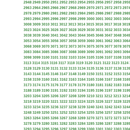
2948
2949
2950
2951
2952
2953
2954
2955
2956
2957
2958
295
2963
2964
2965
2966
2967
2968
2969
2970
2971
2972
2973
297
2978
2979
2980
2981
2982
2983
2984
2985
2986
2987
2988
298
2993
2994
2995
2996
2997
2998
2999
3000
3001
3002
3003
300
3008
3009
3010
3011
3012
3013
3014
3015
3016
3017
3018
301
3023
3024
3025
3026
3027
3028
3029
3030
3031
3032
3033
303
3038
3039
3040
3041
3042
3043
3044
3045
3046
3047
3048
304
3053
3054
3055
3056
3057
3058
3059
3060
3061
3062
3063
306
3068
3069
3070
3071
3072
3073
3074
3075
3076
3077
3078
307
3083
3084
3085
3086
3087
3088
3089
3090
3091
3092
3093
309
3098
3099
3100
3101
3102
3103
3104
3105
3106
3107
3108
310
3113
3114
3115
3116
3117
3118
3119
3120
3121
3122
3123
3124
3128
3129
3130
3131
3132
3133
3134
3135
3136
3137
3138
313
3143
3144
3145
3146
3147
3148
3149
3150
3151
3152
3153
315
3158
3159
3160
3161
3162
3163
3164
3165
3166
3167
3168
316
3173
3174
3175
3176
3177
3178
3179
3180
3181
3182
3183
318
3188
3189
3190
3191
3192
3193
3194
3195
3196
3197
3198
319
3203
3204
3205
3206
3207
3208
3209
3210
3211
3212
3213
321
3218
3219
3220
3221
3222
3223
3224
3225
3226
3227
3228
322
3233
3234
3235
3236
3237
3238
3239
3240
3241
3242
3243
324
3248
3249
3250
3251
3252
3253
3254
3255
3256
3257
3258
325
3263
3264
3265
3266
3267
3268
3269
3270
3271
3272
3273
327
3278
3279
3280
3281
3282
3283
3284
3285
3286
3287
3288
328
3293
3294
3295
3296
3297
3298
3299
3300
3301
3302
3303
330