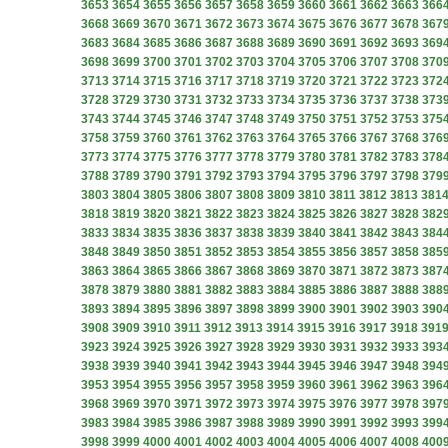
3653
3654
3655
3656
3657
3658
3659
3660
3661
3662
3663
366
3668
3669
3670
3671
3672
3673
3674
3675
3676
3677
3678
367
3683
3684
3685
3686
3687
3688
3689
3690
3691
3692
3693
369
3698
3699
3700
3701
3702
3703
3704
3705
3706
3707
3708
370
3713
3714
3715
3716
3717
3718
3719
3720
3721
3722
3723
372
3728
3729
3730
3731
3732
3733
3734
3735
3736
3737
3738
373
3743
3744
3745
3746
3747
3748
3749
3750
3751
3752
3753
375
3758
3759
3760
3761
3762
3763
3764
3765
3766
3767
3768
376
3773
3774
3775
3776
3777
3778
3779
3780
3781
3782
3783
378
3788
3789
3790
3791
3792
3793
3794
3795
3796
3797
3798
379
3803
3804
3805
3806
3807
3808
3809
3810
3811
3812
3813
381
3818
3819
3820
3821
3822
3823
3824
3825
3826
3827
3828
382
3833
3834
3835
3836
3837
3838
3839
3840
3841
3842
3843
384
3848
3849
3850
3851
3852
3853
3854
3855
3856
3857
3858
385
3863
3864
3865
3866
3867
3868
3869
3870
3871
3872
3873
387
3878
3879
3880
3881
3882
3883
3884
3885
3886
3887
3888
388
3893
3894
3895
3896
3897
3898
3899
3900
3901
3902
3903
390
3908
3909
3910
3911
3912
3913
3914
3915
3916
3917
3918
391
3923
3924
3925
3926
3927
3928
3929
3930
3931
3932
3933
393
3938
3939
3940
3941
3942
3943
3944
3945
3946
3947
3948
394
3953
3954
3955
3956
3957
3958
3959
3960
3961
3962
3963
396
3968
3969
3970
3971
3972
3973
3974
3975
3976
3977
3978
397
3983
3984
3985
3986
3987
3988
3989
3990
3991
3992
3993
399
3998
3999
4000
4001
4002
4003
4004
4005
4006
4007
4008
400