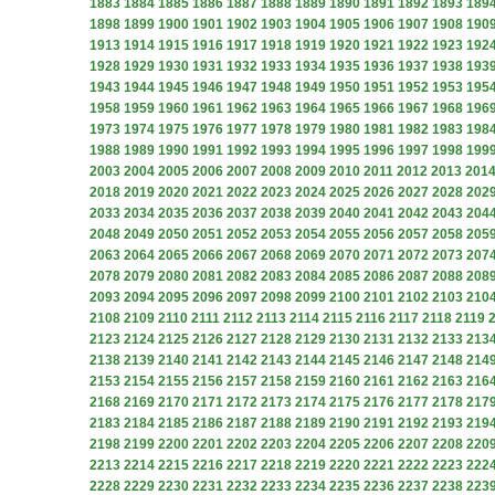
1883
1884
1885
1886
1887
1888
1889
1890
1891
1892
1893
189
1898
1899
1900
1901
1902
1903
1904
1905
1906
1907
1908
190
1913
1914
1915
1916
1917
1918
1919
1920
1921
1922
1923
192
1928
1929
1930
1931
1932
1933
1934
1935
1936
1937
1938
193
1943
1944
1945
1946
1947
1948
1949
1950
1951
1952
1953
195
1958
1959
1960
1961
1962
1963
1964
1965
1966
1967
1968
196
1973
1974
1975
1976
1977
1978
1979
1980
1981
1982
1983
198
1988
1989
1990
1991
1992
1993
1994
1995
1996
1997
1998
199
2003
2004
2005
2006
2007
2008
2009
2010
2011
2012
2013
201
2018
2019
2020
2021
2022
2023
2024
2025
2026
2027
2028
202
2033
2034
2035
2036
2037
2038
2039
2040
2041
2042
2043
204
2048
2049
2050
2051
2052
2053
2054
2055
2056
2057
2058
205
2063
2064
2065
2066
2067
2068
2069
2070
2071
2072
2073
207
2078
2079
2080
2081
2082
2083
2084
2085
2086
2087
2088
208
2093
2094
2095
2096
2097
2098
2099
2100
2101
2102
2103
210
2108
2109
2110
2111
2112
2113
2114
2115
2116
2117
2118
2119
2123
2124
2125
2126
2127
2128
2129
2130
2131
2132
2133
213
2138
2139
2140
2141
2142
2143
2144
2145
2146
2147
2148
214
2153
2154
2155
2156
2157
2158
2159
2160
2161
2162
2163
216
2168
2169
2170
2171
2172
2173
2174
2175
2176
2177
2178
217
2183
2184
2185
2186
2187
2188
2189
2190
2191
2192
2193
219
2198
2199
2200
2201
2202
2203
2204
2205
2206
2207
2208
220
2213
2214
2215
2216
2217
2218
2219
2220
2221
2222
2223
222
2228
2229
2230
2231
2232
2233
2234
2235
2236
2237
2238
223