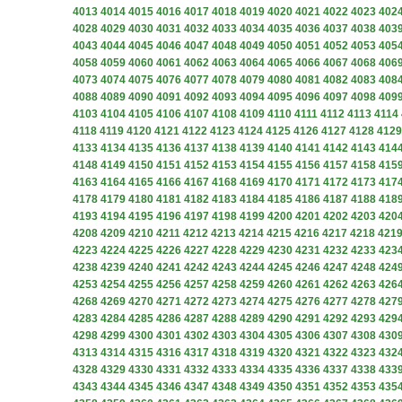
4013
4014
4015
4016
4017
4018
4019
4020
4021
4022
4023
402
4028
4029
4030
4031
4032
4033
4034
4035
4036
4037
4038
403
4043
4044
4045
4046
4047
4048
4049
4050
4051
4052
4053
405
4058
4059
4060
4061
4062
4063
4064
4065
4066
4067
4068
406
4073
4074
4075
4076
4077
4078
4079
4080
4081
4082
4083
408
4088
4089
4090
4091
4092
4093
4094
4095
4096
4097
4098
409
4103
4104
4105
4106
4107
4108
4109
4110
4111
4112
4113
4114
4118
4119
4120
4121
4122
4123
4124
4125
4126
4127
4128
4129
4133
4134
4135
4136
4137
4138
4139
4140
4141
4142
4143
414
4148
4149
4150
4151
4152
4153
4154
4155
4156
4157
4158
415
4163
4164
4165
4166
4167
4168
4169
4170
4171
4172
4173
417
4178
4179
4180
4181
4182
4183
4184
4185
4186
4187
4188
418
4193
4194
4195
4196
4197
4198
4199
4200
4201
4202
4203
420
4208
4209
4210
4211
4212
4213
4214
4215
4216
4217
4218
421
4223
4224
4225
4226
4227
4228
4229
4230
4231
4232
4233
423
4238
4239
4240
4241
4242
4243
4244
4245
4246
4247
4248
424
4253
4254
4255
4256
4257
4258
4259
4260
4261
4262
4263
426
4268
4269
4270
4271
4272
4273
4274
4275
4276
4277
4278
427
4283
4284
4285
4286
4287
4288
4289
4290
4291
4292
4293
429
4298
4299
4300
4301
4302
4303
4304
4305
4306
4307
4308
430
4313
4314
4315
4316
4317
4318
4319
4320
4321
4322
4323
432
4328
4329
4330
4331
4332
4333
4334
4335
4336
4337
4338
433
4343
4344
4345
4346
4347
4348
4349
4350
4351
4352
4353
435