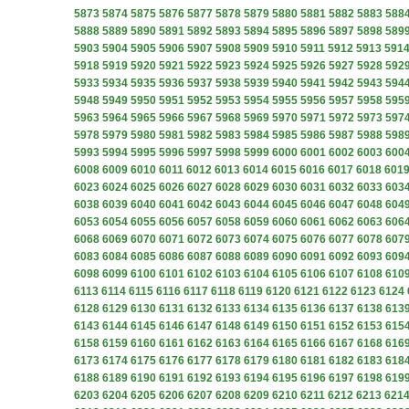
5873
5874
5875
5876
5877
5878
5879
5880
5881
5882
5883
588
5888
5889
5890
5891
5892
5893
5894
5895
5896
5897
5898
589
5903
5904
5905
5906
5907
5908
5909
5910
5911
5912
5913
591
5918
5919
5920
5921
5922
5923
5924
5925
5926
5927
5928
592
5933
5934
5935
5936
5937
5938
5939
5940
5941
5942
5943
594
5948
5949
5950
5951
5952
5953
5954
5955
5956
5957
5958
595
5963
5964
5965
5966
5967
5968
5969
5970
5971
5972
5973
597
5978
5979
5980
5981
5982
5983
5984
5985
5986
5987
5988
598
5993
5994
5995
5996
5997
5998
5999
6000
6001
6002
6003
600
6008
6009
6010
6011
6012
6013
6014
6015
6016
6017
6018
601
6023
6024
6025
6026
6027
6028
6029
6030
6031
6032
6033
603
6038
6039
6040
6041
6042
6043
6044
6045
6046
6047
6048
604
6053
6054
6055
6056
6057
6058
6059
6060
6061
6062
6063
606
6068
6069
6070
6071
6072
6073
6074
6075
6076
6077
6078
607
6083
6084
6085
6086
6087
6088
6089
6090
6091
6092
6093
609
6098
6099
6100
6101
6102
6103
6104
6105
6106
6107
6108
610
6113
6114
6115
6116
6117
6118
6119
6120
6121
6122
6123
6124
6128
6129
6130
6131
6132
6133
6134
6135
6136
6137
6138
613
6143
6144
6145
6146
6147
6148
6149
6150
6151
6152
6153
615
6158
6159
6160
6161
6162
6163
6164
6165
6166
6167
6168
616
6173
6174
6175
6176
6177
6178
6179
6180
6181
6182
6183
618
6188
6189
6190
6191
6192
6193
6194
6195
6196
6197
6198
619
6203
6204
6205
6206
6207
6208
6209
6210
6211
6212
6213
621