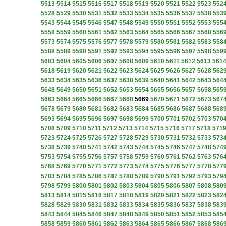
5513
5514
5515
5516
5517
5518
5519
5520
5521
5522
5523
552
5528
5529
5530
5531
5532
5533
5534
5535
5536
5537
5538
553
5543
5544
5545
5546
5547
5548
5549
5550
5551
5552
5553
555
5558
5559
5560
5561
5562
5563
5564
5565
5566
5567
5568
556
5573
5574
5575
5576
5577
5578
5579
5580
5581
5582
5583
558
5588
5589
5590
5591
5592
5593
5594
5595
5596
5597
5598
559
5603
5604
5605
5606
5607
5608
5609
5610
5611
5612
5613
561
5618
5619
5620
5621
5622
5623
5624
5625
5626
5627
5628
562
5633
5634
5635
5636
5637
5638
5639
5640
5641
5642
5643
564
5648
5649
5650
5651
5652
5653
5654
5655
5656
5657
5658
565
5663
5664
5665
5666
5667
5668
5669
5670
5671
5672
5673
567
5678
5679
5680
5681
5682
5683
5684
5685
5686
5687
5688
568
5693
5694
5695
5696
5697
5698
5699
5700
5701
5702
5703
570
5708
5709
5710
5711
5712
5713
5714
5715
5716
5717
5718
571
5723
5724
5725
5726
5727
5728
5729
5730
5731
5732
5733
573
5738
5739
5740
5741
5742
5743
5744
5745
5746
5747
5748
574
5753
5754
5755
5756
5757
5758
5759
5760
5761
5762
5763
576
5768
5769
5770
5771
5772
5773
5774
5775
5776
5777
5778
577
5783
5784
5785
5786
5787
5788
5789
5790
5791
5792
5793
579
5798
5799
5800
5801
5802
5803
5804
5805
5806
5807
5808
580
5813
5814
5815
5816
5817
5818
5819
5820
5821
5822
5823
582
5828
5829
5830
5831
5832
5833
5834
5835
5836
5837
5838
583
5843
5844
5845
5846
5847
5848
5849
5850
5851
5852
5853
585
5858
5859
5860
5861
5862
5863
5864
5865
5866
5867
5868
586