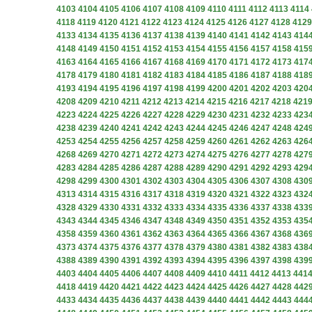
4103
4104
4105
4106
4107
4108
4109
4110
4111
4112
4113
4114
4118
4119
4120
4121
4122
4123
4124
4125
4126
4127
4128
4129
4133
4134
4135
4136
4137
4138
4139
4140
4141
4142
4143
414
4148
4149
4150
4151
4152
4153
4154
4155
4156
4157
4158
415
4163
4164
4165
4166
4167
4168
4169
4170
4171
4172
4173
417
4178
4179
4180
4181
4182
4183
4184
4185
4186
4187
4188
418
4193
4194
4195
4196
4197
4198
4199
4200
4201
4202
4203
420
4208
4209
4210
4211
4212
4213
4214
4215
4216
4217
4218
421
4223
4224
4225
4226
4227
4228
4229
4230
4231
4232
4233
423
4238
4239
4240
4241
4242
4243
4244
4245
4246
4247
4248
424
4253
4254
4255
4256
4257
4258
4259
4260
4261
4262
4263
426
4268
4269
4270
4271
4272
4273
4274
4275
4276
4277
4278
427
4283
4284
4285
4286
4287
4288
4289
4290
4291
4292
4293
429
4298
4299
4300
4301
4302
4303
4304
4305
4306
4307
4308
430
4313
4314
4315
4316
4317
4318
4319
4320
4321
4322
4323
432
4328
4329
4330
4331
4332
4333
4334
4335
4336
4337
4338
433
4343
4344
4345
4346
4347
4348
4349
4350
4351
4352
4353
435
4358
4359
4360
4361
4362
4363
4364
4365
4366
4367
4368
436
4373
4374
4375
4376
4377
4378
4379
4380
4381
4382
4383
438
4388
4389
4390
4391
4392
4393
4394
4395
4396
4397
4398
439
4403
4404
4405
4406
4407
4408
4409
4410
4411
4412
4413
441
4418
4419
4420
4421
4422
4423
4424
4425
4426
4427
4428
442
4433
4434
4435
4436
4437
4438
4439
4440
4441
4442
4443
444