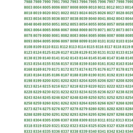
7988
7989
7990
7991
7992
7993
7994
7995
7996
7997
7998
799
8003
8004
8005
8006
8007
8008
8009
8010
8011
8012
8013
801
8018
8019
8020
8021
8022
8023
8024
8025
8026
8027
8028
802
8033
8034
8035
8036
8037
8038
8039
8040
8041
8042
8043
804
8048
8049
8050
8051
8052
8053
8054
8055
8056
8057
8058
805
8063
8064
8065
8066
8067
8068
8069
8070
8071
8072
8073
807
8078
8079
8080
8081
8082
8083
8084
8085
8086
8087
8088
808
8093
8094
8095
8096
8097
8098
8099
8100
8101
8102
8103
810
8108
8109
8110
8111
8112
8113
8114
8115
8116
8117
8118
8119
8123
8124
8125
8126
8127
8128
8129
8130
8131
8132
8133
813
8138
8139
8140
8141
8142
8143
8144
8145
8146
8147
8148
814
8153
8154
8155
8156
8157
8158
8159
8160
8161
8162
8163
816
8168
8169
8170
8171
8172
8173
8174
8175
8176
8177
8178
817
8183
8184
8185
8186
8187
8188
8189
8190
8191
8192
8193
819
8198
8199
8200
8201
8202
8203
8204
8205
8206
8207
8208
820
8213
8214
8215
8216
8217
8218
8219
8220
8221
8222
8223
822
8228
8229
8230
8231
8232
8233
8234
8235
8236
8237
8238
823
8243
8244
8245
8246
8247
8248
8249
8250
8251
8252
8253
825
8258
8259
8260
8261
8262
8263
8264
8265
8266
8267
8268
826
8273
8274
8275
8276
8277
8278
8279
8280
8281
8282
8283
828
8288
8289
8290
8291
8292
8293
8294
8295
8296
8297
8298
829
8303
8304
8305
8306
8307
8308
8309
8310
8311
8312
8313
831
8318
8319
8320
8321
8322
8323
8324
8325
8326
8327
8328
832
8333
8334
8335
8336
8337
8338
8339
8340
8341
8342
8343
834