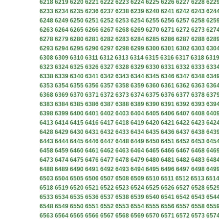
6218
6219
6220
6221
6222
6223
6224
6225
6226
6227
6228
622
6233
6234
6235
6236
6237
6238
6239
6240
6241
6242
6243
624
6248
6249
6250
6251
6252
6253
6254
6255
6256
6257
6258
625
6263
6264
6265
6266
6267
6268
6269
6270
6271
6272
6273
627
6278
6279
6280
6281
6282
6283
6284
6285
6286
6287
6288
628
6293
6294
6295
6296
6297
6298
6299
6300
6301
6302
6303
630
6308
6309
6310
6311
6312
6313
6314
6315
6316
6317
6318
631
6323
6324
6325
6326
6327
6328
6329
6330
6331
6332
6333
633
6338
6339
6340
6341
6342
6343
6344
6345
6346
6347
6348
634
6353
6354
6355
6356
6357
6358
6359
6360
6361
6362
6363
636
6368
6369
6370
6371
6372
6373
6374
6375
6376
6377
6378
637
6383
6384
6385
6386
6387
6388
6389
6390
6391
6392
6393
639
6398
6399
6400
6401
6402
6403
6404
6405
6406
6407
6408
640
6413
6414
6415
6416
6417
6418
6419
6420
6421
6422
6423
642
6428
6429
6430
6431
6432
6433
6434
6435
6436
6437
6438
643
6443
6444
6445
6446
6447
6448
6449
6450
6451
6452
6453
645
6458
6459
6460
6461
6462
6463
6464
6465
6466
6467
6468
646
6473
6474
6475
6476
6477
6478
6479
6480
6481
6482
6483
648
6488
6489
6490
6491
6492
6493
6494
6495
6496
6497
6498
649
6503
6504
6505
6506
6507
6508
6509
6510
6511
6512
6513
651
6518
6519
6520
6521
6522
6523
6524
6525
6526
6527
6528
652
6533
6534
6535
6536
6537
6538
6539
6540
6541
6542
6543
654
6548
6549
6550
6551
6552
6553
6554
6555
6556
6557
6558
655
6563
6564
6565
6566
6567
6568
6569
6570
6571
6572
6573
657