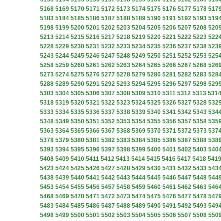
5168
5169
5170
5171
5172
5173
5174
5175
5176
5177
5178
517
5183
5184
5185
5186
5187
5188
5189
5190
5191
5192
5193
519
5198
5199
5200
5201
5202
5203
5204
5205
5206
5207
5208
520
5213
5214
5215
5216
5217
5218
5219
5220
5221
5222
5223
522
5228
5229
5230
5231
5232
5233
5234
5235
5236
5237
5238
523
5243
5244
5245
5246
5247
5248
5249
5250
5251
5252
5253
525
5258
5259
5260
5261
5262
5263
5264
5265
5266
5267
5268
526
5273
5274
5275
5276
5277
5278
5279
5280
5281
5282
5283
528
5288
5289
5290
5291
5292
5293
5294
5295
5296
5297
5298
529
5303
5304
5305
5306
5307
5308
5309
5310
5311
5312
5313
531
5318
5319
5320
5321
5322
5323
5324
5325
5326
5327
5328
532
5333
5334
5335
5336
5337
5338
5339
5340
5341
5342
5343
534
5348
5349
5350
5351
5352
5353
5354
5355
5356
5357
5358
535
5363
5364
5365
5366
5367
5368
5369
5370
5371
5372
5373
537
5378
5379
5380
5381
5382
5383
5384
5385
5386
5387
5388
538
5393
5394
5395
5396
5397
5398
5399
5400
5401
5402
5403
540
5408
5409
5410
5411
5412
5413
5414
5415
5416
5417
5418
541
5423
5424
5425
5426
5427
5428
5429
5430
5431
5432
5433
543
5438
5439
5440
5441
5442
5443
5444
5445
5446
5447
5448
544
5453
5454
5455
5456
5457
5458
5459
5460
5461
5462
5463
546
5468
5469
5470
5471
5472
5473
5474
5475
5476
5477
5478
547
5483
5484
5485
5486
5487
5488
5489
5490
5491
5492
5493
549
5498
5499
5500
5501
5502
5503
5504
5505
5506
5507
5508
550