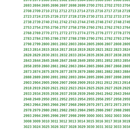
2678
2679
2680
2681
2682
2683
2684
2685
2686
2687
2688
268
2693
2694
2695
2696
2697
2698
2699
2700
2701
2702
2703
270
2708
2709
2710
2711
2712
2713
2714
2715
2716
2717
2718
271
2723
2724
2725
2726
2727
2728
2729
2730
2731
2732
2733
273
2738
2739
2740
2741
2742
2743
2744
2745
2746
2747
2748
274
2753
2754
2755
2756
2757
2758
2759
2760
2761
2762
2763
276
2768
2769
2770
2771
2772
2773
2774
2775
2776
2777
2778
277
2783
2784
2785
2786
2787
2788
2789
2790
2791
2792
2793
279
2798
2799
2800
2801
2802
2803
2804
2805
2806
2807
2808
280
2813
2814
2815
2816
2817
2818
2819
2820
2821
2822
2823
282
2828
2829
2830
2831
2832
2833
2834
2835
2836
2837
2838
283
2843
2844
2845
2846
2847
2848
2849
2850
2851
2852
2853
285
2858
2859
2860
2861
2862
2863
2864
2865
2866
2867
2868
286
2873
2874
2875
2876
2877
2878
2879
2880
2881
2882
2883
288
2888
2889
2890
2891
2892
2893
2894
2895
2896
2897
2898
289
2903
2904
2905
2906
2907
2908
2909
2910
2911
2912
2913
291
2918
2919
2920
2921
2922
2923
2924
2925
2926
2927
2928
292
2933
2934
2935
2936
2937
2938
2939
2940
2941
2942
2943
294
2948
2949
2950
2951
2952
2953
2954
2955
2956
2957
2958
295
2963
2964
2965
2966
2967
2968
2969
2970
2971
2972
2973
297
2978
2979
2980
2981
2982
2983
2984
2985
2986
2987
2988
298
2993
2994
2995
2996
2997
2998
2999
3000
3001
3002
3003
300
3008
3009
3010
3011
3012
3013
3014
3015
3016
3017
3018
301
3023
3024
3025
3026
3027
3028
3029
3030
3031
3032
3033
303