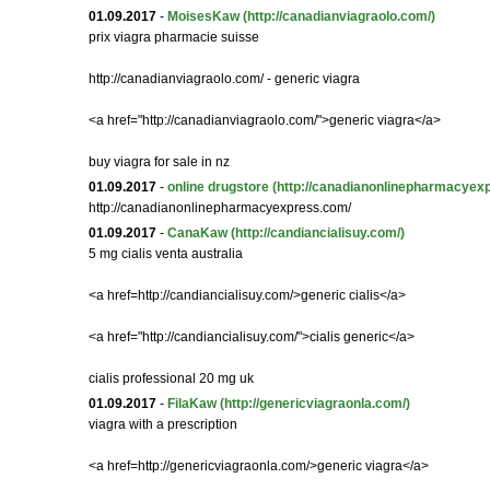
01.09.2017
-
MoisesKaw
(http://canadianviagraolo.com/)
prix viagra pharmacie suisse
http://canadianviagraolo.com/ - generic viagra
<a href="http://canadianviagraolo.com/">generic viagra</a>
buy viagra for sale in nz
01.09.2017
-
online drugstore
(http://canadianonlinepharmacyex
http://canadianonlinepharmacyexpress.com/
01.09.2017
-
CanaKaw
(http://candiancialisuy.com/)
5 mg cialis venta australia
<a href=http://candiancialisuy.com/>generic cialis</a>
<a href="http://candiancialisuy.com/">cialis generic</a>
cialis professional 20 mg uk
01.09.2017
-
FilaKaw
(http://genericviagraonla.com/)
viagra with a prescription
<a href=http://genericviagraonla.com/>generic viagra</a>