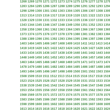
1268
1269
1270
1271
1272
1273
1274
1275
1276
1277
1278
127
1283
1284
1285
1286
1287
1288
1289
1290
1291
1292
1293
129
1298
1299
1300
1301
1302
1303
1304
1305
1306
1307
1308
130
1313
1314
1315
1316
1317
1318
1319
1320
1321
1322
1323
132
1328
1329
1330
1331
1332
1333
1334
1335
1336
1337
1338
133
1343
1344
1345
1346
1347
1348
1349
1350
1351
1352
1353
135
1358
1359
1360
1361
1362
1363
1364
1365
1366
1367
1368
136
1373
1374
1375
1376
1377
1378
1379
1380
1381
1382
1383
138
1388
1389
1390
1391
1392
1393
1394
1395
1396
1397
1398
139
1403
1404
1405
1406
1407
1408
1409
1410
1411
1412
1413
141
1418
1419
1420
1421
1422
1423
1424
1425
1426
1427
1428
142
1433
1434
1435
1436
1437
1438
1439
1440
1441
1442
1443
144
1448
1449
1450
1451
1452
1453
1454
1455
1456
1457
1458
145
1463
1464
1465
1466
1467
1468
1469
1470
1471
1472
1473
147
1478
1479
1480
1481
1482
1483
1484
1485
1486
1487
1488
148
1493
1494
1495
1496
1497
1498
1499
1500
1501
1502
1503
150
1508
1509
1510
1511
1512
1513
1514
1515
1516
1517
1518
151
1523
1524
1525
1526
1527
1528
1529
1530
1531
1532
1533
153
1538
1539
1540
1541
1542
1543
1544
1545
1546
1547
1548
154
1553
1554
1555
1556
1557
1558
1559
1560
1561
1562
1563
156
1568
1569
1570
1571
1572
1573
1574
1575
1576
1577
1578
157
1583
1584
1585
1586
1587
1588
1589
1590
1591
1592
1593
159
1598
1599
1600
1601
1602
1603
1604
1605
1606
1607
1608
160
1613
1614
1615
1616
1617
1618
1619
1620
1621
1622
1623
162