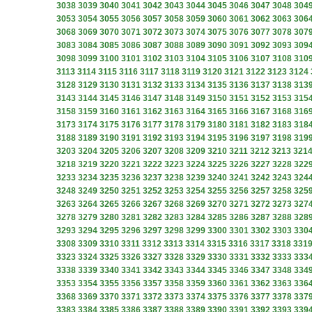
3038
3039
3040
3041
3042
3043
3044
3045
3046
3047
3048
304
3053
3054
3055
3056
3057
3058
3059
3060
3061
3062
3063
306
3068
3069
3070
3071
3072
3073
3074
3075
3076
3077
3078
307
3083
3084
3085
3086
3087
3088
3089
3090
3091
3092
3093
309
3098
3099
3100
3101
3102
3103
3104
3105
3106
3107
3108
310
3113
3114
3115
3116
3117
3118
3119
3120
3121
3122
3123
3124
3128
3129
3130
3131
3132
3133
3134
3135
3136
3137
3138
313
3143
3144
3145
3146
3147
3148
3149
3150
3151
3152
3153
315
3158
3159
3160
3161
3162
3163
3164
3165
3166
3167
3168
316
3173
3174
3175
3176
3177
3178
3179
3180
3181
3182
3183
318
3188
3189
3190
3191
3192
3193
3194
3195
3196
3197
3198
319
3203
3204
3205
3206
3207
3208
3209
3210
3211
3212
3213
321
3218
3219
3220
3221
3222
3223
3224
3225
3226
3227
3228
322
3233
3234
3235
3236
3237
3238
3239
3240
3241
3242
3243
324
3248
3249
3250
3251
3252
3253
3254
3255
3256
3257
3258
325
3263
3264
3265
3266
3267
3268
3269
3270
3271
3272
3273
327
3278
3279
3280
3281
3282
3283
3284
3285
3286
3287
3288
328
3293
3294
3295
3296
3297
3298
3299
3300
3301
3302
3303
330
3308
3309
3310
3311
3312
3313
3314
3315
3316
3317
3318
331
3323
3324
3325
3326
3327
3328
3329
3330
3331
3332
3333
333
3338
3339
3340
3341
3342
3343
3344
3345
3346
3347
3348
334
3353
3354
3355
3356
3357
3358
3359
3360
3361
3362
3363
336
3368
3369
3370
3371
3372
3373
3374
3375
3376
3377
3378
337
3383
3384
3385
3386
3387
3388
3389
3390
3391
3392
3393
339