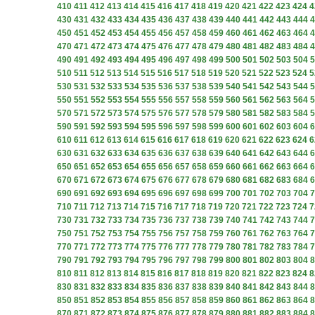
410
411
412
413
414
415
416
417
418
419
420
421
422
423
424
4
430
431
432
433
434
435
436
437
438
439
440
441
442
443
444
4
450
451
452
453
454
455
456
457
458
459
460
461
462
463
464
4
470
471
472
473
474
475
476
477
478
479
480
481
482
483
484
4
490
491
492
493
494
495
496
497
498
499
500
501
502
503
504
5
510
511
512
513
514
515
516
517
518
519
520
521
522
523
524
5
530
531
532
533
534
535
536
537
538
539
540
541
542
543
544
5
550
551
552
553
554
555
556
557
558
559
560
561
562
563
564
5
570
571
572
573
574
575
576
577
578
579
580
581
582
583
584
5
590
591
592
593
594
595
596
597
598
599
600
601
602
603
604
6
610
611
612
613
614
615
616
617
618
619
620
621
622
623
624
6
630
631
632
633
634
635
636
637
638
639
640
641
642
643
644
6
650
651
652
653
654
655
656
657
658
659
660
661
662
663
664
6
670
671
672
673
674
675
676
677
678
679
680
681
682
683
684
6
690
691
692
693
694
695
696
697
698
699
700
701
702
703
704
7
710
711
712
713
714
715
716
717
718
719
720
721
722
723
724
7
730
731
732
733
734
735
736
737
738
739
740
741
742
743
744
7
750
751
752
753
754
755
756
757
758
759
760
761
762
763
764
7
770
771
772
773
774
775
776
777
778
779
780
781
782
783
784
7
790
791
792
793
794
795
796
797
798
799
800
801
802
803
804
8
810
811
812
813
814
815
816
817
818
819
820
821
822
823
824
8
830
831
832
833
834
835
836
837
838
839
840
841
842
843
844
8
850
851
852
853
854
855
856
857
858
859
860
861
862
863
864
8
870
871
872
873
874
875
876
877
878
879
880
881
882
883
884
8