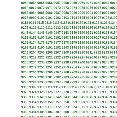
9053
9054
9055
9056
9057
9058
9059
9060
9061
9062
9063
906
9068
9069
9070
9071
9072
9073
9074
9075
9076
9077
9078
907
9083
9084
9085
9086
9087
9088
9089
9090
9091
9092
9093
909
9098
9099
9100
9101
9102
9103
9104
9105
9106
9107
9108
910
9113
9114
9115
9116
9117
9118
9119
9120
9121
9122
9123
9124
9128
9129
9130
9131
9132
9133
9134
9135
9136
9137
9138
913
9143
9144
9145
9146
9147
9148
9149
9150
9151
9152
9153
915
9158
9159
9160
9161
9162
9163
9164
9165
9166
9167
9168
916
9173
9174
9175
9176
9177
9178
9179
9180
9181
9182
9183
918
9188
9189
9190
9191
9192
9193
9194
9195
9196
9197
9198
919
9203
9204
9205
9206
9207
9208
9209
9210
9211
9212
9213
921
9218
9219
9220
9221
9222
9223
9224
9225
9226
9227
9228
922
9233
9234
9235
9236
9237
9238
9239
9240
9241
9242
9243
924
9248
9249
9250
9251
9252
9253
9254
9255
9256
9257
9258
925
9263
9264
9265
9266
9267
9268
9269
9270
9271
9272
9273
927
9278
9279
9280
9281
9282
9283
9284
9285
9286
9287
9288
928
9293
9294
9295
9296
9297
9298
9299
9300
9301
9302
9303
930
9308
9309
9310
9311
9312
9313
9314
9315
9316
9317
9318
931
9323
9324
9325
9326
9327
9328
9329
9330
9331
9332
9333
933
9338
9339
9340
9341
9342
9343
9344
9345
9346
9347
9348
934
9353
9354
9355
9356
9357
9358
9359
9360
9361
9362
9363
936
9368
9369
9370
9371
9372
9373
9374
9375
9376
9377
9378
937
9383
9384
9385
9386
9387
9388
9389
9390
9391
9392
9393
939