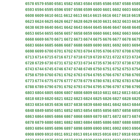
6578
6579
6580
6581
6582
6583
6584
6585
6586
6587
6588
658
6593
6594
6595
6596
6597
6598
6599
6600
6601
6602
6603
660
6608
6609
6610
6611
6612
6613
6614
6615
6616
6617
6618
661
6623
6624
6625
6626
6627
6628
6629
6630
6631
6632
6633
663
6638
6639
6640
6641
6642
6643
6644
6645
6646
6647
6648
664
6653
6654
6655
6656
6657
6658
6659
6660
6661
6662
6663
666
6668
6669
6670
6671
6672
6673
6674
6675
6676
6677
6678
667
6683
6684
6685
6686
6687
6688
6689
6690
6691
6692
6693
669
6698
6699
6700
6701
6702
6703
6704
6705
6706
6707
6708
670
6713
6714
6715
6716
6717
6718
6719
6720
6721
6722
6723
672
6728
6729
6730
6731
6732
6733
6734
6735
6736
6737
6738
673
6743
6744
6745
6746
6747
6748
6749
6750
6751
6752
6753
675
6758
6759
6760
6761
6762
6763
6764
6765
6766
6767
6768
676
6773
6774
6775
6776
6777
6778
6779
6780
6781
6782
6783
678
6788
6789
6790
6791
6792
6793
6794
6795
6796
6797
6798
679
6803
6804
6805
6806
6807
6808
6809
6810
6811
6812
6813
681
6818
6819
6820
6821
6822
6823
6824
6825
6826
6827
6828
682
6833
6834
6835
6836
6837
6838
6839
6840
6841
6842
6843
684
6848
6849
6850
6851
6852
6853
6854
6855
6856
6857
6858
685
6863
6864
6865
6866
6867
6868
6869
6870
6871
6872
6873
687
6878
6879
6880
6881
6882
6883
6884
6885
6886
6887
6888
688
6893
6894
6895
6896
6897
6898
6899
6900
6901
6902
6903
690
6908
6909
6910
6911
6912
6913
6914
6915
6916
6917
6918
691