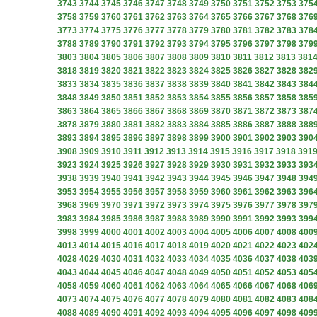
3743
3744
3745
3746
3747
3748
3749
3750
3751
3752
3753
375
3758
3759
3760
3761
3762
3763
3764
3765
3766
3767
3768
376
3773
3774
3775
3776
3777
3778
3779
3780
3781
3782
3783
378
3788
3789
3790
3791
3792
3793
3794
3795
3796
3797
3798
379
3803
3804
3805
3806
3807
3808
3809
3810
3811
3812
3813
381
3818
3819
3820
3821
3822
3823
3824
3825
3826
3827
3828
382
3833
3834
3835
3836
3837
3838
3839
3840
3841
3842
3843
384
3848
3849
3850
3851
3852
3853
3854
3855
3856
3857
3858
385
3863
3864
3865
3866
3867
3868
3869
3870
3871
3872
3873
387
3878
3879
3880
3881
3882
3883
3884
3885
3886
3887
3888
388
3893
3894
3895
3896
3897
3898
3899
3900
3901
3902
3903
390
3908
3909
3910
3911
3912
3913
3914
3915
3916
3917
3918
391
3923
3924
3925
3926
3927
3928
3929
3930
3931
3932
3933
393
3938
3939
3940
3941
3942
3943
3944
3945
3946
3947
3948
394
3953
3954
3955
3956
3957
3958
3959
3960
3961
3962
3963
396
3968
3969
3970
3971
3972
3973
3974
3975
3976
3977
3978
397
3983
3984
3985
3986
3987
3988
3989
3990
3991
3992
3993
399
3998
3999
4000
4001
4002
4003
4004
4005
4006
4007
4008
400
4013
4014
4015
4016
4017
4018
4019
4020
4021
4022
4023
402
4028
4029
4030
4031
4032
4033
4034
4035
4036
4037
4038
403
4043
4044
4045
4046
4047
4048
4049
4050
4051
4052
4053
405
4058
4059
4060
4061
4062
4063
4064
4065
4066
4067
4068
406
4073
4074
4075
4076
4077
4078
4079
4080
4081
4082
4083
408
4088
4089
4090
4091
4092
4093
4094
4095
4096
4097
4098
409