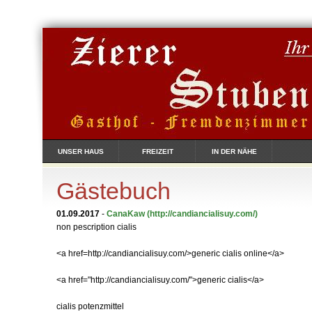
UNSER HAUS
FREIZEIT
IN DER NÄHE
Gästebuch
01.09.2017
-
CanaKaw
(http://candiancialisuy.com/)
non pescription cialis
<a href=http://candiancialisuy.com/>generic cialis online</a>
<a href="http://candiancialisuy.com/">generic cialis</a>
cialis potenzmittel