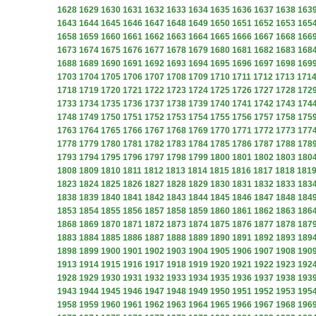
1628
1629
1630
1631
1632
1633
1634
1635
1636
1637
1638
163
1643
1644
1645
1646
1647
1648
1649
1650
1651
1652
1653
165
1658
1659
1660
1661
1662
1663
1664
1665
1666
1667
1668
166
1673
1674
1675
1676
1677
1678
1679
1680
1681
1682
1683
168
1688
1689
1690
1691
1692
1693
1694
1695
1696
1697
1698
169
1703
1704
1705
1706
1707
1708
1709
1710
1711
1712
1713
171
1718
1719
1720
1721
1722
1723
1724
1725
1726
1727
1728
172
1733
1734
1735
1736
1737
1738
1739
1740
1741
1742
1743
174
1748
1749
1750
1751
1752
1753
1754
1755
1756
1757
1758
175
1763
1764
1765
1766
1767
1768
1769
1770
1771
1772
1773
177
1778
1779
1780
1781
1782
1783
1784
1785
1786
1787
1788
178
1793
1794
1795
1796
1797
1798
1799
1800
1801
1802
1803
180
1808
1809
1810
1811
1812
1813
1814
1815
1816
1817
1818
181
1823
1824
1825
1826
1827
1828
1829
1830
1831
1832
1833
183
1838
1839
1840
1841
1842
1843
1844
1845
1846
1847
1848
184
1853
1854
1855
1856
1857
1858
1859
1860
1861
1862
1863
186
1868
1869
1870
1871
1872
1873
1874
1875
1876
1877
1878
187
1883
1884
1885
1886
1887
1888
1889
1890
1891
1892
1893
189
1898
1899
1900
1901
1902
1903
1904
1905
1906
1907
1908
190
1913
1914
1915
1916
1917
1918
1919
1920
1921
1922
1923
192
1928
1929
1930
1931
1932
1933
1934
1935
1936
1937
1938
193
1943
1944
1945
1946
1947
1948
1949
1950
1951
1952
1953
195
1958
1959
1960
1961
1962
1963
1964
1965
1966
1967
1968
196