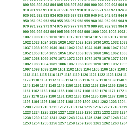
890
891
892
893
894
895
896
897
898
899
900
901
902
903
904
9
910
911
912
913
914
915
916
917
918
919
920
921
922
923
924
9
930
931
932
933
934
935
936
937
938
939
940
941
942
943
944
9
950
951
952
953
954
955
956
957
958
959
960
961
962
963
964
9
970
971
972
973
974
975
976
977
978
979
980
981
982
983
984
9
990
991
992
993
994
995
996
997
998
999
1000
1001
1002
1003
1007
1008
1009
1010
1011
1012
1013
1014
1015
1016
1017
101
1022
1023
1024
1025
1026
1027
1028
1029
1030
1031
1032
103
1037
1038
1039
1040
1041
1042
1043
1044
1045
1046
1047
104
1052
1053
1054
1055
1056
1057
1058
1059
1060
1061
1062
106
1067
1068
1069
1070
1071
1072
1073
1074
1075
1076
1077
107
1082
1083
1084
1085
1086
1087
1088
1089
1090
1091
1092
109
1097
1098
1099
1100
1101
1102
1103
1104
1105
1106
1107
1108
1113
1114
1115
1116
1117
1118
1119
1120
1121
1122
1123
1124
11
1129
1130
1131
1132
1133
1134
1135
1136
1137
1138
1139
1140
1
1145
1146
1147
1148
1149
1150
1151
1152
1153
1154
1155
1156
1
1161
1162
1163
1164
1165
1166
1167
1168
1169
1170
1171
1172
1
1177
1178
1179
1180
1181
1182
1183
1184
1185
1186
1187
1188
1
1193
1194
1195
1196
1197
1198
1199
1200
1201
1202
1203
1204
1208
1209
1210
1211
1212
1213
1214
1215
1216
1217
1218
121
1223
1224
1225
1226
1227
1228
1229
1230
1231
1232
1233
123
1238
1239
1240
1241
1242
1243
1244
1245
1246
1247
1248
124
1253
1254
1255
1256
1257
1258
1259
1260
1261
1262
1263
126