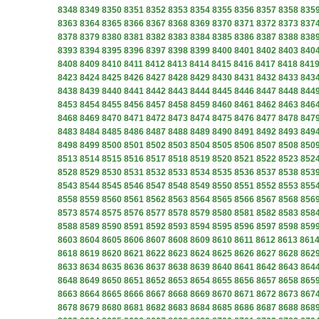
8348
8349
8350
8351
8352
8353
8354
8355
8356
8357
8358
835
8363
8364
8365
8366
8367
8368
8369
8370
8371
8372
8373
837
8378
8379
8380
8381
8382
8383
8384
8385
8386
8387
8388
838
8393
8394
8395
8396
8397
8398
8399
8400
8401
8402
8403
840
8408
8409
8410
8411
8412
8413
8414
8415
8416
8417
8418
841
8423
8424
8425
8426
8427
8428
8429
8430
8431
8432
8433
843
8438
8439
8440
8441
8442
8443
8444
8445
8446
8447
8448
844
8453
8454
8455
8456
8457
8458
8459
8460
8461
8462
8463
846
8468
8469
8470
8471
8472
8473
8474
8475
8476
8477
8478
847
8483
8484
8485
8486
8487
8488
8489
8490
8491
8492
8493
849
8498
8499
8500
8501
8502
8503
8504
8505
8506
8507
8508
850
8513
8514
8515
8516
8517
8518
8519
8520
8521
8522
8523
852
8528
8529
8530
8531
8532
8533
8534
8535
8536
8537
8538
853
8543
8544
8545
8546
8547
8548
8549
8550
8551
8552
8553
855
8558
8559
8560
8561
8562
8563
8564
8565
8566
8567
8568
856
8573
8574
8575
8576
8577
8578
8579
8580
8581
8582
8583
858
8588
8589
8590
8591
8592
8593
8594
8595
8596
8597
8598
859
8603
8604
8605
8606
8607
8608
8609
8610
8611
8612
8613
861
8618
8619
8620
8621
8622
8623
8624
8625
8626
8627
8628
862
8633
8634
8635
8636
8637
8638
8639
8640
8641
8642
8643
864
8648
8649
8650
8651
8652
8653
8654
8655
8656
8657
8658
865
8663
8664
8665
8666
8667
8668
8669
8670
8671
8672
8673
867
8678
8679
8680
8681
8682
8683
8684
8685
8686
8687
8688
868