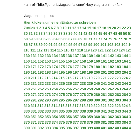
<a href="http://genericviagraonla.com/">buy viagra online</a>
viagraonline prices
Hier klicken, um einen Eintrag zu schreiben
Zurück
1
2
3
4
5
6
7
8
9
10
11
12
13
14
15
16
17
18
19
20
21
22
23
30
31
32
33
34
35
36
37
38
39
40
41
42
43
44
45
46
47
48
49
50
5
58
59
60
61
62
63
64
65
66
67
68
69
70
71
72
73
74
75
76
77
78
7
86
87
88
89
90
91
92
93
94
95
96
97
98
99
100
101
102
103
104
1
110
111
112
113
114
115
116
117
118
119
120
121
122
123
124
12
130
131
132
133
134
135
136
137
138
139
140
141
142
143
144
1
150
151
152
153
154
155
156
157
158
159
160
161
162
163
164
1
170
171
172
173
174
175
176
177
178
179
180
181
182
183
184
1
190
191
192
193
194
195
196
197
198
199
200
201
202
203
204
2
210
211
212
213
214
215
216
217
218
219
220
221
222
223
224
2
230
231
232
233
234
235
236
237
238
239
240
241
242
243
244
2
250
251
252
253
254
255
256
257
258
259
260
261
262
263
264
2
270
271
272
273
274
275
276
277
278
279
280
281
282
283
284
2
290
291
292
293
294
295
296
297
298
299
300
301
302
303
304
3
310
311
312
313
314
315
316
317
318
319
320
321
322
323
324
3
330
331
332
333
334
335
336
337
338
339
340
341
342
343
344
3
350
351
352
353
354
355
356
357
358
359
360
361
362
363
364
3
370
371
372
373
374
375
376
377
378
379
380
381
382
383
384
3
390
391
392
393
394
395
396
397
398
399
400
401
402
403
404
4