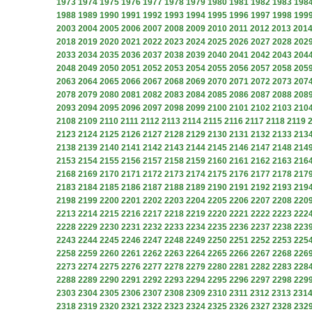
1973
1974
1975
1976
1977
1978
1979
1980
1981
1982
1983
198
1988
1989
1990
1991
1992
1993
1994
1995
1996
1997
1998
199
2003
2004
2005
2006
2007
2008
2009
2010
2011
2012
2013
201
2018
2019
2020
2021
2022
2023
2024
2025
2026
2027
2028
202
2033
2034
2035
2036
2037
2038
2039
2040
2041
2042
2043
204
2048
2049
2050
2051
2052
2053
2054
2055
2056
2057
2058
205
2063
2064
2065
2066
2067
2068
2069
2070
2071
2072
2073
207
2078
2079
2080
2081
2082
2083
2084
2085
2086
2087
2088
208
2093
2094
2095
2096
2097
2098
2099
2100
2101
2102
2103
210
2108
2109
2110
2111
2112
2113
2114
2115
2116
2117
2118
2119
2123
2124
2125
2126
2127
2128
2129
2130
2131
2132
2133
213
2138
2139
2140
2141
2142
2143
2144
2145
2146
2147
2148
214
2153
2154
2155
2156
2157
2158
2159
2160
2161
2162
2163
216
2168
2169
2170
2171
2172
2173
2174
2175
2176
2177
2178
217
2183
2184
2185
2186
2187
2188
2189
2190
2191
2192
2193
219
2198
2199
2200
2201
2202
2203
2204
2205
2206
2207
2208
220
2213
2214
2215
2216
2217
2218
2219
2220
2221
2222
2223
222
2228
2229
2230
2231
2232
2233
2234
2235
2236
2237
2238
223
2243
2244
2245
2246
2247
2248
2249
2250
2251
2252
2253
225
2258
2259
2260
2261
2262
2263
2264
2265
2266
2267
2268
226
2273
2274
2275
2276
2277
2278
2279
2280
2281
2282
2283
228
2288
2289
2290
2291
2292
2293
2294
2295
2296
2297
2298
229
2303
2304
2305
2306
2307
2308
2309
2310
2311
2312
2313
231
2318
2319
2320
2321
2322
2323
2324
2325
2326
2327
2328
232