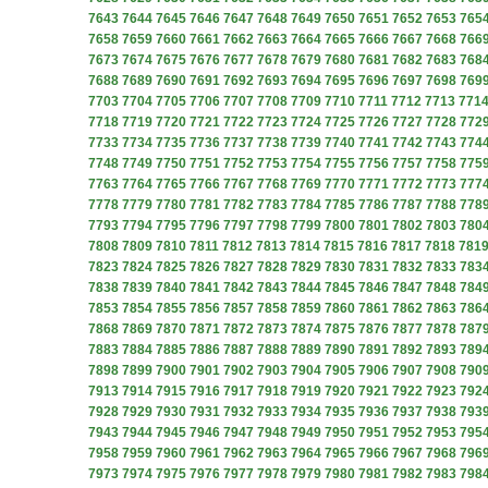
7643
7644
7645
7646
7647
7648
7649
7650
7651
7652
7653
765
7658
7659
7660
7661
7662
7663
7664
7665
7666
7667
7668
766
7673
7674
7675
7676
7677
7678
7679
7680
7681
7682
7683
768
7688
7689
7690
7691
7692
7693
7694
7695
7696
7697
7698
769
7703
7704
7705
7706
7707
7708
7709
7710
7711
7712
7713
771
7718
7719
7720
7721
7722
7723
7724
7725
7726
7727
7728
772
7733
7734
7735
7736
7737
7738
7739
7740
7741
7742
7743
774
7748
7749
7750
7751
7752
7753
7754
7755
7756
7757
7758
775
7763
7764
7765
7766
7767
7768
7769
7770
7771
7772
7773
777
7778
7779
7780
7781
7782
7783
7784
7785
7786
7787
7788
778
7793
7794
7795
7796
7797
7798
7799
7800
7801
7802
7803
780
7808
7809
7810
7811
7812
7813
7814
7815
7816
7817
7818
781
7823
7824
7825
7826
7827
7828
7829
7830
7831
7832
7833
783
7838
7839
7840
7841
7842
7843
7844
7845
7846
7847
7848
784
7853
7854
7855
7856
7857
7858
7859
7860
7861
7862
7863
786
7868
7869
7870
7871
7872
7873
7874
7875
7876
7877
7878
787
7883
7884
7885
7886
7887
7888
7889
7890
7891
7892
7893
789
7898
7899
7900
7901
7902
7903
7904
7905
7906
7907
7908
790
7913
7914
7915
7916
7917
7918
7919
7920
7921
7922
7923
792
7928
7929
7930
7931
7932
7933
7934
7935
7936
7937
7938
793
7943
7944
7945
7946
7947
7948
7949
7950
7951
7952
7953
795
7958
7959
7960
7961
7962
7963
7964
7965
7966
7967
7968
796
7973
7974
7975
7976
7977
7978
7979
7980
7981
7982
7983
798