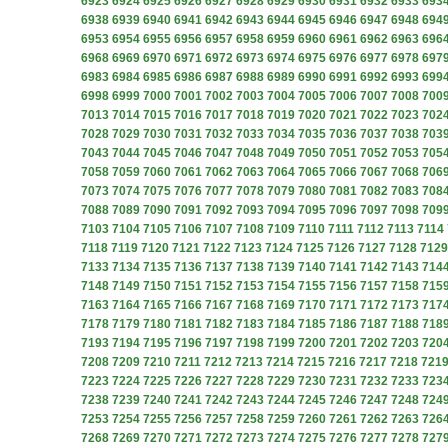
6923
6924
6925
6926
6927
6928
6929
6930
6931
6932
6933
693
6938
6939
6940
6941
6942
6943
6944
6945
6946
6947
6948
694
6953
6954
6955
6956
6957
6958
6959
6960
6961
6962
6963
696
6968
6969
6970
6971
6972
6973
6974
6975
6976
6977
6978
697
6983
6984
6985
6986
6987
6988
6989
6990
6991
6992
6993
699
6998
6999
7000
7001
7002
7003
7004
7005
7006
7007
7008
700
7013
7014
7015
7016
7017
7018
7019
7020
7021
7022
7023
702
7028
7029
7030
7031
7032
7033
7034
7035
7036
7037
7038
703
7043
7044
7045
7046
7047
7048
7049
7050
7051
7052
7053
705
7058
7059
7060
7061
7062
7063
7064
7065
7066
7067
7068
706
7073
7074
7075
7076
7077
7078
7079
7080
7081
7082
7083
708
7088
7089
7090
7091
7092
7093
7094
7095
7096
7097
7098
709
7103
7104
7105
7106
7107
7108
7109
7110
7111
7112
7113
7114
7118
7119
7120
7121
7122
7123
7124
7125
7126
7127
7128
7129
7133
7134
7135
7136
7137
7138
7139
7140
7141
7142
7143
714
7148
7149
7150
7151
7152
7153
7154
7155
7156
7157
7158
715
7163
7164
7165
7166
7167
7168
7169
7170
7171
7172
7173
717
7178
7179
7180
7181
7182
7183
7184
7185
7186
7187
7188
718
7193
7194
7195
7196
7197
7198
7199
7200
7201
7202
7203
720
7208
7209
7210
7211
7212
7213
7214
7215
7216
7217
7218
721
7223
7224
7225
7226
7227
7228
7229
7230
7231
7232
7233
723
7238
7239
7240
7241
7242
7243
7244
7245
7246
7247
7248
724
7253
7254
7255
7256
7257
7258
7259
7260
7261
7262
7263
726
7268
7269
7270
7271
7272
7273
7274
7275
7276
7277
7278
727