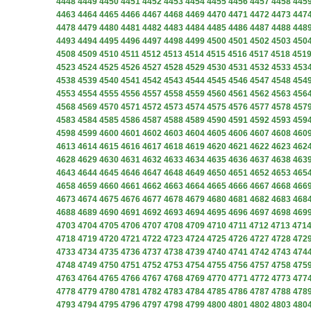
4448
4449
4450
4451
4452
4453
4454
4455
4456
4457
4458
445
4463
4464
4465
4466
4467
4468
4469
4470
4471
4472
4473
447
4478
4479
4480
4481
4482
4483
4484
4485
4486
4487
4488
448
4493
4494
4495
4496
4497
4498
4499
4500
4501
4502
4503
450
4508
4509
4510
4511
4512
4513
4514
4515
4516
4517
4518
451
4523
4524
4525
4526
4527
4528
4529
4530
4531
4532
4533
453
4538
4539
4540
4541
4542
4543
4544
4545
4546
4547
4548
454
4553
4554
4555
4556
4557
4558
4559
4560
4561
4562
4563
456
4568
4569
4570
4571
4572
4573
4574
4575
4576
4577
4578
457
4583
4584
4585
4586
4587
4588
4589
4590
4591
4592
4593
459
4598
4599
4600
4601
4602
4603
4604
4605
4606
4607
4608
460
4613
4614
4615
4616
4617
4618
4619
4620
4621
4622
4623
462
4628
4629
4630
4631
4632
4633
4634
4635
4636
4637
4638
463
4643
4644
4645
4646
4647
4648
4649
4650
4651
4652
4653
465
4658
4659
4660
4661
4662
4663
4664
4665
4666
4667
4668
466
4673
4674
4675
4676
4677
4678
4679
4680
4681
4682
4683
468
4688
4689
4690
4691
4692
4693
4694
4695
4696
4697
4698
469
4703
4704
4705
4706
4707
4708
4709
4710
4711
4712
4713
471
4718
4719
4720
4721
4722
4723
4724
4725
4726
4727
4728
472
4733
4734
4735
4736
4737
4738
4739
4740
4741
4742
4743
474
4748
4749
4750
4751
4752
4753
4754
4755
4756
4757
4758
475
4763
4764
4765
4766
4767
4768
4769
4770
4771
4772
4773
477
4778
4779
4780
4781
4782
4783
4784
4785
4786
4787
4788
478
4793
4794
4795
4796
4797
4798
4799
4800
4801
4802
4803
480