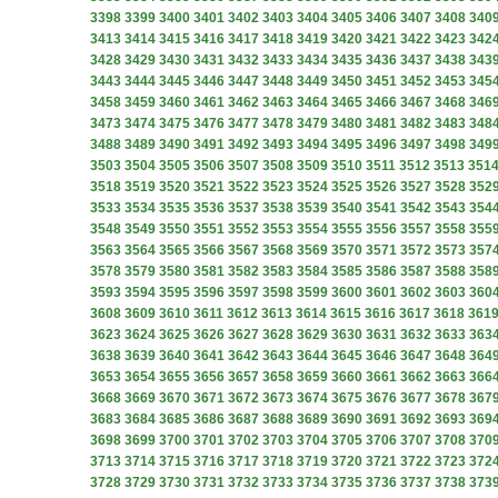
3398
3399
3400
3401
3402
3403
3404
3405
3406
3407
3408
340
3413
3414
3415
3416
3417
3418
3419
3420
3421
3422
3423
342
3428
3429
3430
3431
3432
3433
3434
3435
3436
3437
3438
343
3443
3444
3445
3446
3447
3448
3449
3450
3451
3452
3453
345
3458
3459
3460
3461
3462
3463
3464
3465
3466
3467
3468
346
3473
3474
3475
3476
3477
3478
3479
3480
3481
3482
3483
348
3488
3489
3490
3491
3492
3493
3494
3495
3496
3497
3498
349
3503
3504
3505
3506
3507
3508
3509
3510
3511
3512
3513
351
3518
3519
3520
3521
3522
3523
3524
3525
3526
3527
3528
352
3533
3534
3535
3536
3537
3538
3539
3540
3541
3542
3543
354
3548
3549
3550
3551
3552
3553
3554
3555
3556
3557
3558
355
3563
3564
3565
3566
3567
3568
3569
3570
3571
3572
3573
357
3578
3579
3580
3581
3582
3583
3584
3585
3586
3587
3588
358
3593
3594
3595
3596
3597
3598
3599
3600
3601
3602
3603
360
3608
3609
3610
3611
3612
3613
3614
3615
3616
3617
3618
361
3623
3624
3625
3626
3627
3628
3629
3630
3631
3632
3633
363
3638
3639
3640
3641
3642
3643
3644
3645
3646
3647
3648
364
3653
3654
3655
3656
3657
3658
3659
3660
3661
3662
3663
366
3668
3669
3670
3671
3672
3673
3674
3675
3676
3677
3678
367
3683
3684
3685
3686
3687
3688
3689
3690
3691
3692
3693
369
3698
3699
3700
3701
3702
3703
3704
3705
3706
3707
3708
370
3713
3714
3715
3716
3717
3718
3719
3720
3721
3722
3723
372
3728
3729
3730
3731
3732
3733
3734
3735
3736
3737
3738
373