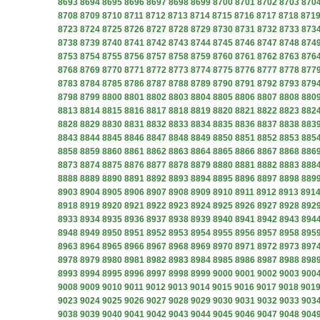
8693
8694
8695
8696
8697
8698
8699
8700
8701
8702
8703
870
8708
8709
8710
8711
8712
8713
8714
8715
8716
8717
8718
871
8723
8724
8725
8726
8727
8728
8729
8730
8731
8732
8733
873
8738
8739
8740
8741
8742
8743
8744
8745
8746
8747
8748
874
8753
8754
8755
8756
8757
8758
8759
8760
8761
8762
8763
876
8768
8769
8770
8771
8772
8773
8774
8775
8776
8777
8778
877
8783
8784
8785
8786
8787
8788
8789
8790
8791
8792
8793
879
8798
8799
8800
8801
8802
8803
8804
8805
8806
8807
8808
880
8813
8814
8815
8816
8817
8818
8819
8820
8821
8822
8823
882
8828
8829
8830
8831
8832
8833
8834
8835
8836
8837
8838
883
8843
8844
8845
8846
8847
8848
8849
8850
8851
8852
8853
885
8858
8859
8860
8861
8862
8863
8864
8865
8866
8867
8868
886
8873
8874
8875
8876
8877
8878
8879
8880
8881
8882
8883
888
8888
8889
8890
8891
8892
8893
8894
8895
8896
8897
8898
889
8903
8904
8905
8906
8907
8908
8909
8910
8911
8912
8913
891
8918
8919
8920
8921
8922
8923
8924
8925
8926
8927
8928
892
8933
8934
8935
8936
8937
8938
8939
8940
8941
8942
8943
894
8948
8949
8950
8951
8952
8953
8954
8955
8956
8957
8958
895
8963
8964
8965
8966
8967
8968
8969
8970
8971
8972
8973
897
8978
8979
8980
8981
8982
8983
8984
8985
8986
8987
8988
898
8993
8994
8995
8996
8997
8998
8999
9000
9001
9002
9003
900
9008
9009
9010
9011
9012
9013
9014
9015
9016
9017
9018
901
9023
9024
9025
9026
9027
9028
9029
9030
9031
9032
9033
903
9038
9039
9040
9041
9042
9043
9044
9045
9046
9047
9048
904