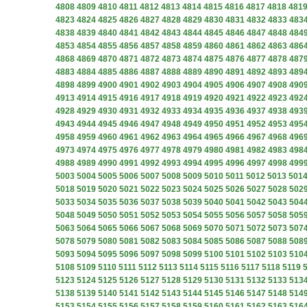
4808
4809
4810
4811
4812
4813
4814
4815
4816
4817
4818
481
4823
4824
4825
4826
4827
4828
4829
4830
4831
4832
4833
483
4838
4839
4840
4841
4842
4843
4844
4845
4846
4847
4848
484
4853
4854
4855
4856
4857
4858
4859
4860
4861
4862
4863
486
4868
4869
4870
4871
4872
4873
4874
4875
4876
4877
4878
487
4883
4884
4885
4886
4887
4888
4889
4890
4891
4892
4893
489
4898
4899
4900
4901
4902
4903
4904
4905
4906
4907
4908
490
4913
4914
4915
4916
4917
4918
4919
4920
4921
4922
4923
492
4928
4929
4930
4931
4932
4933
4934
4935
4936
4937
4938
493
4943
4944
4945
4946
4947
4948
4949
4950
4951
4952
4953
495
4958
4959
4960
4961
4962
4963
4964
4965
4966
4967
4968
496
4973
4974
4975
4976
4977
4978
4979
4980
4981
4982
4983
498
4988
4989
4990
4991
4992
4993
4994
4995
4996
4997
4998
499
5003
5004
5005
5006
5007
5008
5009
5010
5011
5012
5013
501
5018
5019
5020
5021
5022
5023
5024
5025
5026
5027
5028
502
5033
5034
5035
5036
5037
5038
5039
5040
5041
5042
5043
504
5048
5049
5050
5051
5052
5053
5054
5055
5056
5057
5058
505
5063
5064
5065
5066
5067
5068
5069
5070
5071
5072
5073
507
5078
5079
5080
5081
5082
5083
5084
5085
5086
5087
5088
508
5093
5094
5095
5096
5097
5098
5099
5100
5101
5102
5103
510
5108
5109
5110
5111
5112
5113
5114
5115
5116
5117
5118
5119
5123
5124
5125
5126
5127
5128
5129
5130
5131
5132
5133
513
5138
5139
5140
5141
5142
5143
5144
5145
5146
5147
5148
514
5153
5154
5155
5156
5157
5158
5159
5160
5161
5162
5163
516