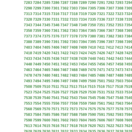
7283
7284
7285
7286
7287
7288
7289
7290
7291
7292
7293
729
7298
7299
7300
7301
7302
7303
7304
7305
7306
7307
7308
730
7313
7314
7315
7316
7317
7318
7319
7320
7321
7322
7323
732
7328
7329
7330
7331
7332
7333
7334
7335
7336
7337
7338
733
7343
7344
7345
7346
7347
7348
7349
7350
7351
7352
7353
735
7358
7359
7360
7361
7362
7363
7364
7365
7366
7367
7368
736
7373
7374
7375
7376
7377
7378
7379
7380
7381
7382
7383
738
7388
7389
7390
7391
7392
7393
7394
7395
7396
7397
7398
739
7403
7404
7405
7406
7407
7408
7409
7410
7411
7412
7413
741
7418
7419
7420
7421
7422
7423
7424
7425
7426
7427
7428
742
7433
7434
7435
7436
7437
7438
7439
7440
7441
7442
7443
744
7448
7449
7450
7451
7452
7453
7454
7455
7456
7457
7458
745
7463
7464
7465
7466
7467
7468
7469
7470
7471
7472
7473
747
7478
7479
7480
7481
7482
7483
7484
7485
7486
7487
7488
748
7493
7494
7495
7496
7497
7498
7499
7500
7501
7502
7503
750
7508
7509
7510
7511
7512
7513
7514
7515
7516
7517
7518
751
7523
7524
7525
7526
7527
7528
7529
7530
7531
7532
7533
753
7538
7539
7540
7541
7542
7543
7544
7545
7546
7547
7548
754
7553
7554
7555
7556
7557
7558
7559
7560
7561
7562
7563
756
7568
7569
7570
7571
7572
7573
7574
7575
7576
7577
7578
757
7583
7584
7585
7586
7587
7588
7589
7590
7591
7592
7593
759
7598
7599
7600
7601
7602
7603
7604
7605
7606
7607
7608
760
7613
7614
7615
7616
7617
7618
7619
7620
7621
7622
7623
762
7628
7629
7630
7631
7632
7633
7634
7635
7636
7637
7638
763