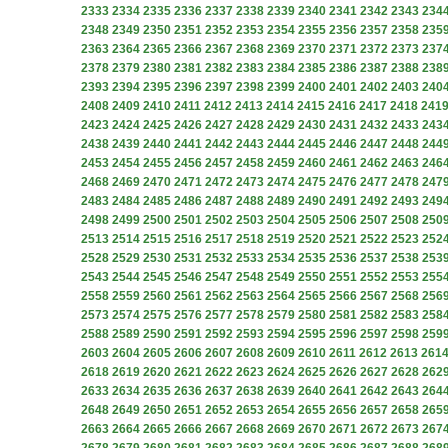
2333
2334
2335
2336
2337
2338
2339
2340
2341
2342
2343
234
2348
2349
2350
2351
2352
2353
2354
2355
2356
2357
2358
235
2363
2364
2365
2366
2367
2368
2369
2370
2371
2372
2373
237
2378
2379
2380
2381
2382
2383
2384
2385
2386
2387
2388
238
2393
2394
2395
2396
2397
2398
2399
2400
2401
2402
2403
240
2408
2409
2410
2411
2412
2413
2414
2415
2416
2417
2418
241
2423
2424
2425
2426
2427
2428
2429
2430
2431
2432
2433
243
2438
2439
2440
2441
2442
2443
2444
2445
2446
2447
2448
244
2453
2454
2455
2456
2457
2458
2459
2460
2461
2462
2463
246
2468
2469
2470
2471
2472
2473
2474
2475
2476
2477
2478
247
2483
2484
2485
2486
2487
2488
2489
2490
2491
2492
2493
249
2498
2499
2500
2501
2502
2503
2504
2505
2506
2507
2508
250
2513
2514
2515
2516
2517
2518
2519
2520
2521
2522
2523
252
2528
2529
2530
2531
2532
2533
2534
2535
2536
2537
2538
253
2543
2544
2545
2546
2547
2548
2549
2550
2551
2552
2553
255
2558
2559
2560
2561
2562
2563
2564
2565
2566
2567
2568
256
2573
2574
2575
2576
2577
2578
2579
2580
2581
2582
2583
258
2588
2589
2590
2591
2592
2593
2594
2595
2596
2597
2598
259
2603
2604
2605
2606
2607
2608
2609
2610
2611
2612
2613
261
2618
2619
2620
2621
2622
2623
2624
2625
2626
2627
2628
262
2633
2634
2635
2636
2637
2638
2639
2640
2641
2642
2643
264
2648
2649
2650
2651
2652
2653
2654
2655
2656
2657
2658
265
2663
2664
2665
2666
2667
2668
2669
2670
2671
2672
2673
267