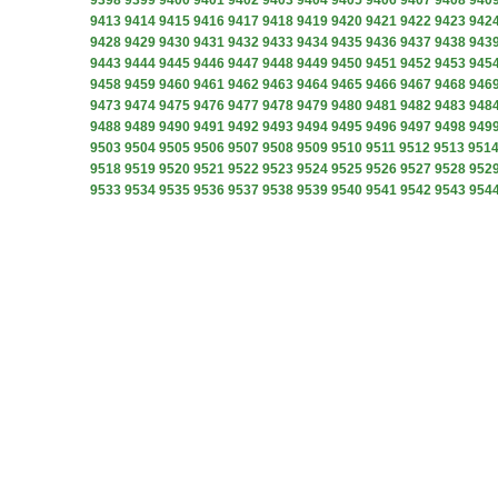
9398
9399
9400
9401
9402
9403
9404
9405
9406
9407
9408
940
9413
9414
9415
9416
9417
9418
9419
9420
9421
9422
9423
942
9428
9429
9430
9431
9432
9433
9434
9435
9436
9437
9438
943
9443
9444
9445
9446
9447
9448
9449
9450
9451
9452
9453
945
9458
9459
9460
9461
9462
9463
9464
9465
9466
9467
9468
946
9473
9474
9475
9476
9477
9478
9479
9480
9481
9482
9483
948
9488
9489
9490
9491
9492
9493
9494
9495
9496
9497
9498
949
9503
9504
9505
9506
9507
9508
9509
9510
9511
9512
9513
951
9518
9519
9520
9521
9522
9523
9524
9525
9526
9527
9528
952
9533
9534
9535
9536
9537
9538
9539
9540
9541
9542
9543
954