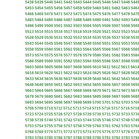
5438
5439
5440
5441
5442
5443
5444
5445
5446
5447
5448
544
5453
5454
5455
5456
5457
5458
5459
5460
5461
5462
5463
546
5468
5469
5470
5471
5472
5473
5474
5475
5476
5477
5478
547
5483
5484
5485
5486
5487
5488
5489
5490
5491
5492
5493
549
5498
5499
5500
5501
5502
5503
5504
5505
5506
5507
5508
550
5513
5514
5515
5516
5517
5518
5519
5520
5521
5522
5523
552
5528
5529
5530
5531
5532
5533
5534
5535
5536
5537
5538
553
5543
5544
5545
5546
5547
5548
5549
5550
5551
5552
5553
555
5558
5559
5560
5561
5562
5563
5564
5565
5566
5567
5568
556
5573
5574
5575
5576
5577
5578
5579
5580
5581
5582
5583
558
5588
5589
5590
5591
5592
5593
5594
5595
5596
5597
5598
559
5603
5604
5605
5606
5607
5608
5609
5610
5611
5612
5613
561
5618
5619
5620
5621
5622
5623
5624
5625
5626
5627
5628
562
5633
5634
5635
5636
5637
5638
5639
5640
5641
5642
5643
564
5648
5649
5650
5651
5652
5653
5654
5655
5656
5657
5658
565
5663
5664
5665
5666
5667
5668
5669
5670
5671
5672
5673
567
5678
5679
5680
5681
5682
5683
5684
5685
5686
5687
5688
568
5693
5694
5695
5696
5697
5698
5699
5700
5701
5702
5703
570
5708
5709
5710
5711
5712
5713
5714
5715
5716
5717
5718
571
5723
5724
5725
5726
5727
5728
5729
5730
5731
5732
5733
573
5738
5739
5740
5741
5742
5743
5744
5745
5746
5747
5748
574
5753
5754
5755
5756
5757
5758
5759
5760
5761
5762
5763
576
5768
5769
5770
5771
5772
5773
5774
5775
5776
5777
5778
577
5783
5784
5785
5786
5787
5788
5789
5790
5791
5792
5793
579