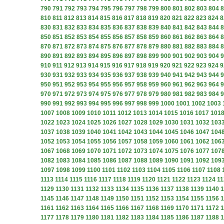
790
791
792
793
794
795
796
797
798
799
800
801
802
803
804
8
810
811
812
813
814
815
816
817
818
819
820
821
822
823
824
8
830
831
832
833
834
835
836
837
838
839
840
841
842
843
844
8
850
851
852
853
854
855
856
857
858
859
860
861
862
863
864
8
870
871
872
873
874
875
876
877
878
879
880
881
882
883
884
8
890
891
892
893
894
895
896
897
898
899
900
901
902
903
904
9
910
911
912
913
914
915
916
917
918
919
920
921
922
923
924
9
930
931
932
933
934
935
936
937
938
939
940
941
942
943
944
9
950
951
952
953
954
955
956
957
958
959
960
961
962
963
964
9
970
971
972
973
974
975
976
977
978
979
980
981
982
983
984
9
990
991
992
993
994
995
996
997
998
999
1000
1001
1002
1003
1007
1008
1009
1010
1011
1012
1013
1014
1015
1016
1017
101
1022
1023
1024
1025
1026
1027
1028
1029
1030
1031
1032
103
1037
1038
1039
1040
1041
1042
1043
1044
1045
1046
1047
104
1052
1053
1054
1055
1056
1057
1058
1059
1060
1061
1062
106
1067
1068
1069
1070
1071
1072
1073
1074
1075
1076
1077
107
1082
1083
1084
1085
1086
1087
1088
1089
1090
1091
1092
109
1097
1098
1099
1100
1101
1102
1103
1104
1105
1106
1107
1108
1113
1114
1115
1116
1117
1118
1119
1120
1121
1122
1123
1124
11
1129
1130
1131
1132
1133
1134
1135
1136
1137
1138
1139
1140
1
1145
1146
1147
1148
1149
1150
1151
1152
1153
1154
1155
1156
1
1161
1162
1163
1164
1165
1166
1167
1168
1169
1170
1171
1172
1
1177
1178
1179
1180
1181
1182
1183
1184
1185
1186
1187
1188
1