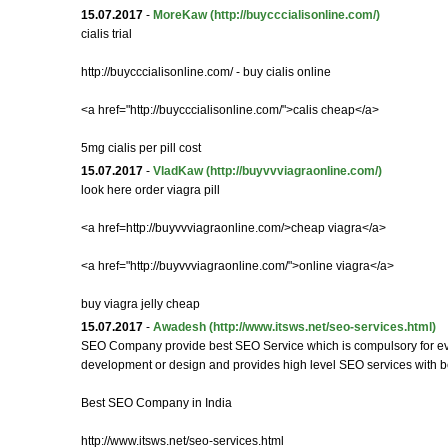
15.07.2017
-
MoreKaw
(http://buycccialisonline.com/)
cialis trial
http://buycccialisonline.com/ - buy cialis online
<a href="http://buycccialisonline.com/">calis cheap</a>
5mg cialis per pill cost
15.07.2017
-
VladKaw
(http://buyvvviagraonline.com/)
look here order viagra pill
<a href=http://buyvvviagraonline.com/>cheap viagra</a>
<a href="http://buyvvviagraonline.com/">online viagra</a>
buy viagra jelly cheap
15.07.2017
-
Awadesh
(http://www.itsws.net/seo-services.html)
SEO Company provide best SEO Service which is compulsory for ev
development or design and provides high level SEO services with be
Best SEO Company in India
http://www.itsws.net/seo-services.html