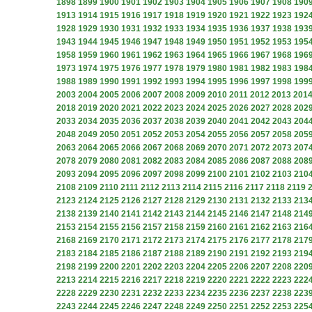
1898
1899
1900
1901
1902
1903
1904
1905
1906
1907
1908
190
1913
1914
1915
1916
1917
1918
1919
1920
1921
1922
1923
192
1928
1929
1930
1931
1932
1933
1934
1935
1936
1937
1938
193
1943
1944
1945
1946
1947
1948
1949
1950
1951
1952
1953
195
1958
1959
1960
1961
1962
1963
1964
1965
1966
1967
1968
196
1973
1974
1975
1976
1977
1978
1979
1980
1981
1982
1983
198
1988
1989
1990
1991
1992
1993
1994
1995
1996
1997
1998
199
2003
2004
2005
2006
2007
2008
2009
2010
2011
2012
2013
201
2018
2019
2020
2021
2022
2023
2024
2025
2026
2027
2028
202
2033
2034
2035
2036
2037
2038
2039
2040
2041
2042
2043
204
2048
2049
2050
2051
2052
2053
2054
2055
2056
2057
2058
205
2063
2064
2065
2066
2067
2068
2069
2070
2071
2072
2073
207
2078
2079
2080
2081
2082
2083
2084
2085
2086
2087
2088
208
2093
2094
2095
2096
2097
2098
2099
2100
2101
2102
2103
210
2108
2109
2110
2111
2112
2113
2114
2115
2116
2117
2118
2119
2123
2124
2125
2126
2127
2128
2129
2130
2131
2132
2133
213
2138
2139
2140
2141
2142
2143
2144
2145
2146
2147
2148
214
2153
2154
2155
2156
2157
2158
2159
2160
2161
2162
2163
216
2168
2169
2170
2171
2172
2173
2174
2175
2176
2177
2178
217
2183
2184
2185
2186
2187
2188
2189
2190
2191
2192
2193
219
2198
2199
2200
2201
2202
2203
2204
2205
2206
2207
2208
220
2213
2214
2215
2216
2217
2218
2219
2220
2221
2222
2223
222
2228
2229
2230
2231
2232
2233
2234
2235
2236
2237
2238
223
2243
2244
2245
2246
2247
2248
2249
2250
2251
2252
2253
225