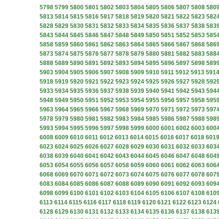
5798
5799
5800
5801
5802
5803
5804
5805
5806
5807
5808
580
5813
5814
5815
5816
5817
5818
5819
5820
5821
5822
5823
582
5828
5829
5830
5831
5832
5833
5834
5835
5836
5837
5838
583
5843
5844
5845
5846
5847
5848
5849
5850
5851
5852
5853
585
5858
5859
5860
5861
5862
5863
5864
5865
5866
5867
5868
586
5873
5874
5875
5876
5877
5878
5879
5880
5881
5882
5883
588
5888
5889
5890
5891
5892
5893
5894
5895
5896
5897
5898
589
5903
5904
5905
5906
5907
5908
5909
5910
5911
5912
5913
591
5918
5919
5920
5921
5922
5923
5924
5925
5926
5927
5928
592
5933
5934
5935
5936
5937
5938
5939
5940
5941
5942
5943
594
5948
5949
5950
5951
5952
5953
5954
5955
5956
5957
5958
595
5963
5964
5965
5966
5967
5968
5969
5970
5971
5972
5973
597
5978
5979
5980
5981
5982
5983
5984
5985
5986
5987
5988
598
5993
5994
5995
5996
5997
5998
5999
6000
6001
6002
6003
600
6008
6009
6010
6011
6012
6013
6014
6015
6016
6017
6018
601
6023
6024
6025
6026
6027
6028
6029
6030
6031
6032
6033
603
6038
6039
6040
6041
6042
6043
6044
6045
6046
6047
6048
604
6053
6054
6055
6056
6057
6058
6059
6060
6061
6062
6063
606
6068
6069
6070
6071
6072
6073
6074
6075
6076
6077
6078
607
6083
6084
6085
6086
6087
6088
6089
6090
6091
6092
6093
609
6098
6099
6100
6101
6102
6103
6104
6105
6106
6107
6108
610
6113
6114
6115
6116
6117
6118
6119
6120
6121
6122
6123
6124
6128
6129
6130
6131
6132
6133
6134
6135
6136
6137
6138
613