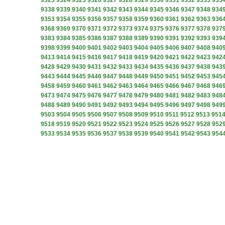
9323
9324
9325
9326
9327
9328
9329
9330
9331
9332
9333
933
9338
9339
9340
9341
9342
9343
9344
9345
9346
9347
9348
934
9353
9354
9355
9356
9357
9358
9359
9360
9361
9362
9363
936
9368
9369
9370
9371
9372
9373
9374
9375
9376
9377
9378
937
9383
9384
9385
9386
9387
9388
9389
9390
9391
9392
9393
939
9398
9399
9400
9401
9402
9403
9404
9405
9406
9407
9408
940
9413
9414
9415
9416
9417
9418
9419
9420
9421
9422
9423
942
9428
9429
9430
9431
9432
9433
9434
9435
9436
9437
9438
943
9443
9444
9445
9446
9447
9448
9449
9450
9451
9452
9453
945
9458
9459
9460
9461
9462
9463
9464
9465
9466
9467
9468
946
9473
9474
9475
9476
9477
9478
9479
9480
9481
9482
9483
948
9488
9489
9490
9491
9492
9493
9494
9495
9496
9497
9498
949
9503
9504
9505
9506
9507
9508
9509
9510
9511
9512
9513
951
9518
9519
9520
9521
9522
9523
9524
9525
9526
9527
9528
952
9533
9534
9535
9536
9537
9538
9539
9540
9541
9542
9543
954