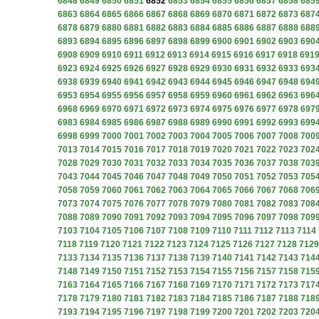
6848
6849
6850
6851
6852
6853
6854
6855
6856
6857
6858
685
6863
6864
6865
6866
6867
6868
6869
6870
6871
6872
6873
687
6878
6879
6880
6881
6882
6883
6884
6885
6886
6887
6888
688
6893
6894
6895
6896
6897
6898
6899
6900
6901
6902
6903
690
6908
6909
6910
6911
6912
6913
6914
6915
6916
6917
6918
691
6923
6924
6925
6926
6927
6928
6929
6930
6931
6932
6933
693
6938
6939
6940
6941
6942
6943
6944
6945
6946
6947
6948
694
6953
6954
6955
6956
6957
6958
6959
6960
6961
6962
6963
696
6968
6969
6970
6971
6972
6973
6974
6975
6976
6977
6978
697
6983
6984
6985
6986
6987
6988
6989
6990
6991
6992
6993
699
6998
6999
7000
7001
7002
7003
7004
7005
7006
7007
7008
700
7013
7014
7015
7016
7017
7018
7019
7020
7021
7022
7023
702
7028
7029
7030
7031
7032
7033
7034
7035
7036
7037
7038
703
7043
7044
7045
7046
7047
7048
7049
7050
7051
7052
7053
705
7058
7059
7060
7061
7062
7063
7064
7065
7066
7067
7068
706
7073
7074
7075
7076
7077
7078
7079
7080
7081
7082
7083
708
7088
7089
7090
7091
7092
7093
7094
7095
7096
7097
7098
709
7103
7104
7105
7106
7107
7108
7109
7110
7111
7112
7113
7114
7118
7119
7120
7121
7122
7123
7124
7125
7126
7127
7128
7129
7133
7134
7135
7136
7137
7138
7139
7140
7141
7142
7143
714
7148
7149
7150
7151
7152
7153
7154
7155
7156
7157
7158
715
7163
7164
7165
7166
7167
7168
7169
7170
7171
7172
7173
717
7178
7179
7180
7181
7182
7183
7184
7185
7186
7187
7188
718
7193
7194
7195
7196
7197
7198
7199
7200
7201
7202
7203
720