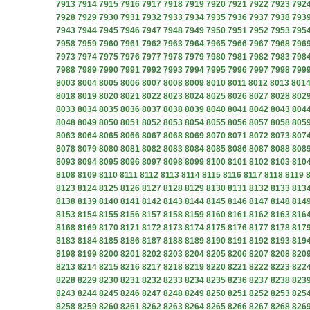
7913
7914
7915
7916
7917
7918
7919
7920
7921
7922
7923
792
7928
7929
7930
7931
7932
7933
7934
7935
7936
7937
7938
793
7943
7944
7945
7946
7947
7948
7949
7950
7951
7952
7953
795
7958
7959
7960
7961
7962
7963
7964
7965
7966
7967
7968
796
7973
7974
7975
7976
7977
7978
7979
7980
7981
7982
7983
798
7988
7989
7990
7991
7992
7993
7994
7995
7996
7997
7998
799
8003
8004
8005
8006
8007
8008
8009
8010
8011
8012
8013
801
8018
8019
8020
8021
8022
8023
8024
8025
8026
8027
8028
802
8033
8034
8035
8036
8037
8038
8039
8040
8041
8042
8043
804
8048
8049
8050
8051
8052
8053
8054
8055
8056
8057
8058
805
8063
8064
8065
8066
8067
8068
8069
8070
8071
8072
8073
807
8078
8079
8080
8081
8082
8083
8084
8085
8086
8087
8088
808
8093
8094
8095
8096
8097
8098
8099
8100
8101
8102
8103
810
8108
8109
8110
8111
8112
8113
8114
8115
8116
8117
8118
8119
8123
8124
8125
8126
8127
8128
8129
8130
8131
8132
8133
813
8138
8139
8140
8141
8142
8143
8144
8145
8146
8147
8148
814
8153
8154
8155
8156
8157
8158
8159
8160
8161
8162
8163
816
8168
8169
8170
8171
8172
8173
8174
8175
8176
8177
8178
817
8183
8184
8185
8186
8187
8188
8189
8190
8191
8192
8193
819
8198
8199
8200
8201
8202
8203
8204
8205
8206
8207
8208
820
8213
8214
8215
8216
8217
8218
8219
8220
8221
8222
8223
822
8228
8229
8230
8231
8232
8233
8234
8235
8236
8237
8238
823
8243
8244
8245
8246
8247
8248
8249
8250
8251
8252
8253
825
8258
8259
8260
8261
8262
8263
8264
8265
8266
8267
8268
826