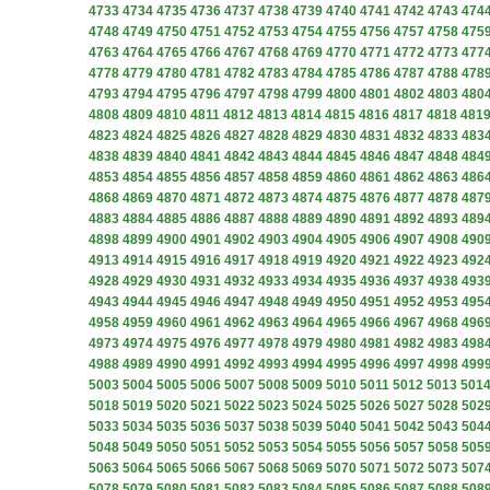
4733
4734
4735
4736
4737
4738
4739
4740
4741
4742
4743
474
4748
4749
4750
4751
4752
4753
4754
4755
4756
4757
4758
475
4763
4764
4765
4766
4767
4768
4769
4770
4771
4772
4773
477
4778
4779
4780
4781
4782
4783
4784
4785
4786
4787
4788
478
4793
4794
4795
4796
4797
4798
4799
4800
4801
4802
4803
480
4808
4809
4810
4811
4812
4813
4814
4815
4816
4817
4818
481
4823
4824
4825
4826
4827
4828
4829
4830
4831
4832
4833
483
4838
4839
4840
4841
4842
4843
4844
4845
4846
4847
4848
484
4853
4854
4855
4856
4857
4858
4859
4860
4861
4862
4863
486
4868
4869
4870
4871
4872
4873
4874
4875
4876
4877
4878
487
4883
4884
4885
4886
4887
4888
4889
4890
4891
4892
4893
489
4898
4899
4900
4901
4902
4903
4904
4905
4906
4907
4908
490
4913
4914
4915
4916
4917
4918
4919
4920
4921
4922
4923
492
4928
4929
4930
4931
4932
4933
4934
4935
4936
4937
4938
493
4943
4944
4945
4946
4947
4948
4949
4950
4951
4952
4953
495
4958
4959
4960
4961
4962
4963
4964
4965
4966
4967
4968
496
4973
4974
4975
4976
4977
4978
4979
4980
4981
4982
4983
498
4988
4989
4990
4991
4992
4993
4994
4995
4996
4997
4998
499
5003
5004
5005
5006
5007
5008
5009
5010
5011
5012
5013
501
5018
5019
5020
5021
5022
5023
5024
5025
5026
5027
5028
502
5033
5034
5035
5036
5037
5038
5039
5040
5041
5042
5043
504
5048
5049
5050
5051
5052
5053
5054
5055
5056
5057
5058
505
5063
5064
5065
5066
5067
5068
5069
5070
5071
5072
5073
507
5078
5079
5080
5081
5082
5083
5084
5085
5086
5087
5088
508