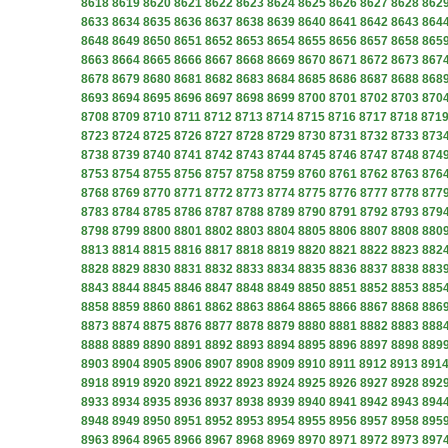
8618
8619
8620
8621
8622
8623
8624
8625
8626
8627
8628
862
8633
8634
8635
8636
8637
8638
8639
8640
8641
8642
8643
864
8648
8649
8650
8651
8652
8653
8654
8655
8656
8657
8658
865
8663
8664
8665
8666
8667
8668
8669
8670
8671
8672
8673
867
8678
8679
8680
8681
8682
8683
8684
8685
8686
8687
8688
868
8693
8694
8695
8696
8697
8698
8699
8700
8701
8702
8703
870
8708
8709
8710
8711
8712
8713
8714
8715
8716
8717
8718
871
8723
8724
8725
8726
8727
8728
8729
8730
8731
8732
8733
873
8738
8739
8740
8741
8742
8743
8744
8745
8746
8747
8748
874
8753
8754
8755
8756
8757
8758
8759
8760
8761
8762
8763
876
8768
8769
8770
8771
8772
8773
8774
8775
8776
8777
8778
877
8783
8784
8785
8786
8787
8788
8789
8790
8791
8792
8793
879
8798
8799
8800
8801
8802
8803
8804
8805
8806
8807
8808
880
8813
8814
8815
8816
8817
8818
8819
8820
8821
8822
8823
882
8828
8829
8830
8831
8832
8833
8834
8835
8836
8837
8838
883
8843
8844
8845
8846
8847
8848
8849
8850
8851
8852
8853
885
8858
8859
8860
8861
8862
8863
8864
8865
8866
8867
8868
886
8873
8874
8875
8876
8877
8878
8879
8880
8881
8882
8883
888
8888
8889
8890
8891
8892
8893
8894
8895
8896
8897
8898
889
8903
8904
8905
8906
8907
8908
8909
8910
8911
8912
8913
891
8918
8919
8920
8921
8922
8923
8924
8925
8926
8927
8928
892
8933
8934
8935
8936
8937
8938
8939
8940
8941
8942
8943
894
8948
8949
8950
8951
8952
8953
8954
8955
8956
8957
8958
895
8963
8964
8965
8966
8967
8968
8969
8970
8971
8972
8973
897