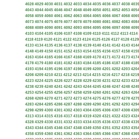
4028
4029
4030
4031
4032
4033
4034
4035
4036
4037
4038
403
4043
4044
4045
4046
4047
4048
4049
4050
4051
4052
4053
405
4058
4059
4060
4061
4062
4063
4064
4065
4066
4067
4068
406
4073
4074
4075
4076
4077
4078
4079
4080
4081
4082
4083
408
4088
4089
4090
4091
4092
4093
4094
4095
4096
4097
4098
409
4103
4104
4105
4106
4107
4108
4109
4110
4111
4112
4113
4114
4118
4119
4120
4121
4122
4123
4124
4125
4126
4127
4128
4129
4133
4134
4135
4136
4137
4138
4139
4140
4141
4142
4143
414
4148
4149
4150
4151
4152
4153
4154
4155
4156
4157
4158
415
4163
4164
4165
4166
4167
4168
4169
4170
4171
4172
4173
417
4178
4179
4180
4181
4182
4183
4184
4185
4186
4187
4188
418
4193
4194
4195
4196
4197
4198
4199
4200
4201
4202
4203
420
4208
4209
4210
4211
4212
4213
4214
4215
4216
4217
4218
421
4223
4224
4225
4226
4227
4228
4229
4230
4231
4232
4233
423
4238
4239
4240
4241
4242
4243
4244
4245
4246
4247
4248
424
4253
4254
4255
4256
4257
4258
4259
4260
4261
4262
4263
426
4268
4269
4270
4271
4272
4273
4274
4275
4276
4277
4278
427
4283
4284
4285
4286
4287
4288
4289
4290
4291
4292
4293
429
4298
4299
4300
4301
4302
4303
4304
4305
4306
4307
4308
430
4313
4314
4315
4316
4317
4318
4319
4320
4321
4322
4323
432
4328
4329
4330
4331
4332
4333
4334
4335
4336
4337
4338
433
4343
4344
4345
4346
4347
4348
4349
4350
4351
4352
4353
435
4358
4359
4360
4361
4362
4363
4364
4365
4366
4367
4368
436