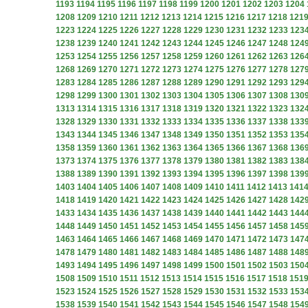
1193
1194
1195
1196
1197
1198
1199
1200
1201
1202
1203
1204
1208
1209
1210
1211
1212
1213
1214
1215
1216
1217
1218
121
1223
1224
1225
1226
1227
1228
1229
1230
1231
1232
1233
123
1238
1239
1240
1241
1242
1243
1244
1245
1246
1247
1248
124
1253
1254
1255
1256
1257
1258
1259
1260
1261
1262
1263
126
1268
1269
1270
1271
1272
1273
1274
1275
1276
1277
1278
127
1283
1284
1285
1286
1287
1288
1289
1290
1291
1292
1293
129
1298
1299
1300
1301
1302
1303
1304
1305
1306
1307
1308
130
1313
1314
1315
1316
1317
1318
1319
1320
1321
1322
1323
132
1328
1329
1330
1331
1332
1333
1334
1335
1336
1337
1338
133
1343
1344
1345
1346
1347
1348
1349
1350
1351
1352
1353
135
1358
1359
1360
1361
1362
1363
1364
1365
1366
1367
1368
136
1373
1374
1375
1376
1377
1378
1379
1380
1381
1382
1383
138
1388
1389
1390
1391
1392
1393
1394
1395
1396
1397
1398
139
1403
1404
1405
1406
1407
1408
1409
1410
1411
1412
1413
141
1418
1419
1420
1421
1422
1423
1424
1425
1426
1427
1428
142
1433
1434
1435
1436
1437
1438
1439
1440
1441
1442
1443
144
1448
1449
1450
1451
1452
1453
1454
1455
1456
1457
1458
145
1463
1464
1465
1466
1467
1468
1469
1470
1471
1472
1473
147
1478
1479
1480
1481
1482
1483
1484
1485
1486
1487
1488
148
1493
1494
1495
1496
1497
1498
1499
1500
1501
1502
1503
150
1508
1509
1510
1511
1512
1513
1514
1515
1516
1517
1518
151
1523
1524
1525
1526
1527
1528
1529
1530
1531
1532
1533
153
1538
1539
1540
1541
1542
1543
1544
1545
1546
1547
1548
154