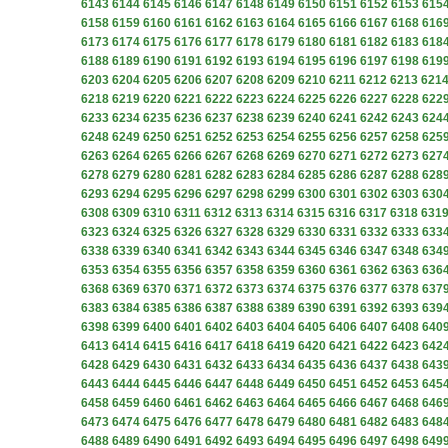
6143
6144
6145
6146
6147
6148
6149
6150
6151
6152
6153
615
6158
6159
6160
6161
6162
6163
6164
6165
6166
6167
6168
616
6173
6174
6175
6176
6177
6178
6179
6180
6181
6182
6183
618
6188
6189
6190
6191
6192
6193
6194
6195
6196
6197
6198
619
6203
6204
6205
6206
6207
6208
6209
6210
6211
6212
6213
621
6218
6219
6220
6221
6222
6223
6224
6225
6226
6227
6228
622
6233
6234
6235
6236
6237
6238
6239
6240
6241
6242
6243
624
6248
6249
6250
6251
6252
6253
6254
6255
6256
6257
6258
625
6263
6264
6265
6266
6267
6268
6269
6270
6271
6272
6273
627
6278
6279
6280
6281
6282
6283
6284
6285
6286
6287
6288
628
6293
6294
6295
6296
6297
6298
6299
6300
6301
6302
6303
630
6308
6309
6310
6311
6312
6313
6314
6315
6316
6317
6318
631
6323
6324
6325
6326
6327
6328
6329
6330
6331
6332
6333
633
6338
6339
6340
6341
6342
6343
6344
6345
6346
6347
6348
634
6353
6354
6355
6356
6357
6358
6359
6360
6361
6362
6363
636
6368
6369
6370
6371
6372
6373
6374
6375
6376
6377
6378
637
6383
6384
6385
6386
6387
6388
6389
6390
6391
6392
6393
639
6398
6399
6400
6401
6402
6403
6404
6405
6406
6407
6408
640
6413
6414
6415
6416
6417
6418
6419
6420
6421
6422
6423
642
6428
6429
6430
6431
6432
6433
6434
6435
6436
6437
6438
643
6443
6444
6445
6446
6447
6448
6449
6450
6451
6452
6453
645
6458
6459
6460
6461
6462
6463
6464
6465
6466
6467
6468
646
6473
6474
6475
6476
6477
6478
6479
6480
6481
6482
6483
648
6488
6489
6490
6491
6492
6493
6494
6495
6496
6497
6498
649