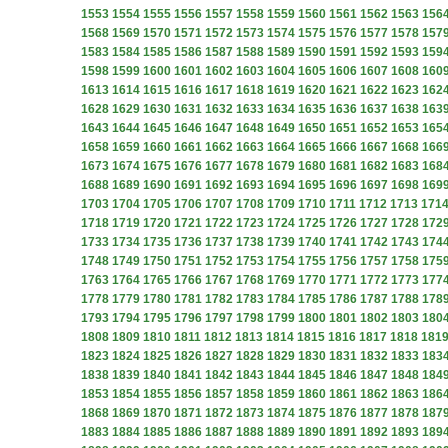
1553
1554
1555
1556
1557
1558
1559
1560
1561
1562
1563
156
1568
1569
1570
1571
1572
1573
1574
1575
1576
1577
1578
157
1583
1584
1585
1586
1587
1588
1589
1590
1591
1592
1593
159
1598
1599
1600
1601
1602
1603
1604
1605
1606
1607
1608
160
1613
1614
1615
1616
1617
1618
1619
1620
1621
1622
1623
162
1628
1629
1630
1631
1632
1633
1634
1635
1636
1637
1638
163
1643
1644
1645
1646
1647
1648
1649
1650
1651
1652
1653
165
1658
1659
1660
1661
1662
1663
1664
1665
1666
1667
1668
166
1673
1674
1675
1676
1677
1678
1679
1680
1681
1682
1683
168
1688
1689
1690
1691
1692
1693
1694
1695
1696
1697
1698
169
1703
1704
1705
1706
1707
1708
1709
1710
1711
1712
1713
171
1718
1719
1720
1721
1722
1723
1724
1725
1726
1727
1728
172
1733
1734
1735
1736
1737
1738
1739
1740
1741
1742
1743
174
1748
1749
1750
1751
1752
1753
1754
1755
1756
1757
1758
175
1763
1764
1765
1766
1767
1768
1769
1770
1771
1772
1773
177
1778
1779
1780
1781
1782
1783
1784
1785
1786
1787
1788
178
1793
1794
1795
1796
1797
1798
1799
1800
1801
1802
1803
180
1808
1809
1810
1811
1812
1813
1814
1815
1816
1817
1818
181
1823
1824
1825
1826
1827
1828
1829
1830
1831
1832
1833
183
1838
1839
1840
1841
1842
1843
1844
1845
1846
1847
1848
184
1853
1854
1855
1856
1857
1858
1859
1860
1861
1862
1863
186
1868
1869
1870
1871
1872
1873
1874
1875
1876
1877
1878
187
1883
1884
1885
1886
1887
1888
1889
1890
1891
1892
1893
189