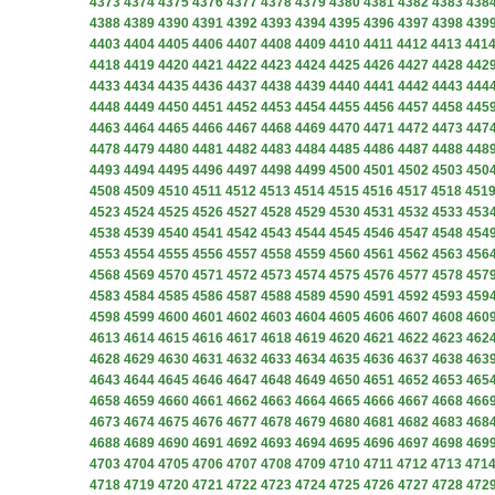
4373
4374
4375
4376
4377
4378
4379
4380
4381
4382
4383
438
4388
4389
4390
4391
4392
4393
4394
4395
4396
4397
4398
439
4403
4404
4405
4406
4407
4408
4409
4410
4411
4412
4413
441
4418
4419
4420
4421
4422
4423
4424
4425
4426
4427
4428
442
4433
4434
4435
4436
4437
4438
4439
4440
4441
4442
4443
444
4448
4449
4450
4451
4452
4453
4454
4455
4456
4457
4458
445
4463
4464
4465
4466
4467
4468
4469
4470
4471
4472
4473
447
4478
4479
4480
4481
4482
4483
4484
4485
4486
4487
4488
448
4493
4494
4495
4496
4497
4498
4499
4500
4501
4502
4503
450
4508
4509
4510
4511
4512
4513
4514
4515
4516
4517
4518
451
4523
4524
4525
4526
4527
4528
4529
4530
4531
4532
4533
453
4538
4539
4540
4541
4542
4543
4544
4545
4546
4547
4548
454
4553
4554
4555
4556
4557
4558
4559
4560
4561
4562
4563
456
4568
4569
4570
4571
4572
4573
4574
4575
4576
4577
4578
457
4583
4584
4585
4586
4587
4588
4589
4590
4591
4592
4593
459
4598
4599
4600
4601
4602
4603
4604
4605
4606
4607
4608
460
4613
4614
4615
4616
4617
4618
4619
4620
4621
4622
4623
462
4628
4629
4630
4631
4632
4633
4634
4635
4636
4637
4638
463
4643
4644
4645
4646
4647
4648
4649
4650
4651
4652
4653
465
4658
4659
4660
4661
4662
4663
4664
4665
4666
4667
4668
466
4673
4674
4675
4676
4677
4678
4679
4680
4681
4682
4683
468
4688
4689
4690
4691
4692
4693
4694
4695
4696
4697
4698
469
4703
4704
4705
4706
4707
4708
4709
4710
4711
4712
4713
471
4718
4719
4720
4721
4722
4723
4724
4725
4726
4727
4728
472