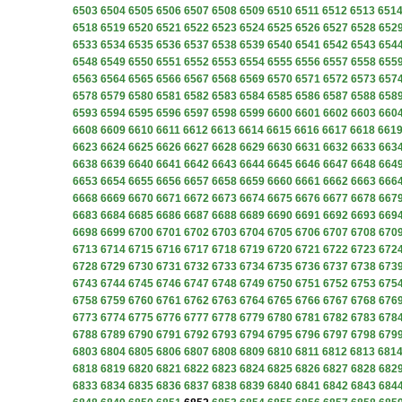
6503
6504
6505
6506
6507
6508
6509
6510
6511
6512
6513
651
6518
6519
6520
6521
6522
6523
6524
6525
6526
6527
6528
652
6533
6534
6535
6536
6537
6538
6539
6540
6541
6542
6543
654
6548
6549
6550
6551
6552
6553
6554
6555
6556
6557
6558
655
6563
6564
6565
6566
6567
6568
6569
6570
6571
6572
6573
657
6578
6579
6580
6581
6582
6583
6584
6585
6586
6587
6588
658
6593
6594
6595
6596
6597
6598
6599
6600
6601
6602
6603
660
6608
6609
6610
6611
6612
6613
6614
6615
6616
6617
6618
661
6623
6624
6625
6626
6627
6628
6629
6630
6631
6632
6633
663
6638
6639
6640
6641
6642
6643
6644
6645
6646
6647
6648
664
6653
6654
6655
6656
6657
6658
6659
6660
6661
6662
6663
666
6668
6669
6670
6671
6672
6673
6674
6675
6676
6677
6678
667
6683
6684
6685
6686
6687
6688
6689
6690
6691
6692
6693
669
6698
6699
6700
6701
6702
6703
6704
6705
6706
6707
6708
670
6713
6714
6715
6716
6717
6718
6719
6720
6721
6722
6723
672
6728
6729
6730
6731
6732
6733
6734
6735
6736
6737
6738
673
6743
6744
6745
6746
6747
6748
6749
6750
6751
6752
6753
675
6758
6759
6760
6761
6762
6763
6764
6765
6766
6767
6768
676
6773
6774
6775
6776
6777
6778
6779
6780
6781
6782
6783
678
6788
6789
6790
6791
6792
6793
6794
6795
6796
6797
6798
679
6803
6804
6805
6806
6807
6808
6809
6810
6811
6812
6813
681
6818
6819
6820
6821
6822
6823
6824
6825
6826
6827
6828
682
6833
6834
6835
6836
6837
6838
6839
6840
6841
6842
6843
684