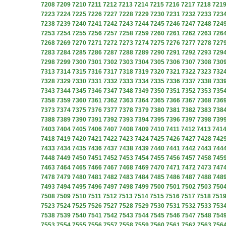
7208
7209
7210
7211
7212
7213
7214
7215
7216
7217
7218
721
7223
7224
7225
7226
7227
7228
7229
7230
7231
7232
7233
723
7238
7239
7240
7241
7242
7243
7244
7245
7246
7247
7248
724
7253
7254
7255
7256
7257
7258
7259
7260
7261
7262
7263
726
7268
7269
7270
7271
7272
7273
7274
7275
7276
7277
7278
727
7283
7284
7285
7286
7287
7288
7289
7290
7291
7292
7293
729
7298
7299
7300
7301
7302
7303
7304
7305
7306
7307
7308
730
7313
7314
7315
7316
7317
7318
7319
7320
7321
7322
7323
732
7328
7329
7330
7331
7332
7333
7334
7335
7336
7337
7338
733
7343
7344
7345
7346
7347
7348
7349
7350
7351
7352
7353
735
7358
7359
7360
7361
7362
7363
7364
7365
7366
7367
7368
736
7373
7374
7375
7376
7377
7378
7379
7380
7381
7382
7383
738
7388
7389
7390
7391
7392
7393
7394
7395
7396
7397
7398
739
7403
7404
7405
7406
7407
7408
7409
7410
7411
7412
7413
741
7418
7419
7420
7421
7422
7423
7424
7425
7426
7427
7428
742
7433
7434
7435
7436
7437
7438
7439
7440
7441
7442
7443
744
7448
7449
7450
7451
7452
7453
7454
7455
7456
7457
7458
745
7463
7464
7465
7466
7467
7468
7469
7470
7471
7472
7473
747
7478
7479
7480
7481
7482
7483
7484
7485
7486
7487
7488
748
7493
7494
7495
7496
7497
7498
7499
7500
7501
7502
7503
750
7508
7509
7510
7511
7512
7513
7514
7515
7516
7517
7518
751
7523
7524
7525
7526
7527
7528
7529
7530
7531
7532
7533
753
7538
7539
7540
7541
7542
7543
7544
7545
7546
7547
7548
754
7553
7554
7555
7556
7557
7558
7559
7560
7561
7562
7563
756