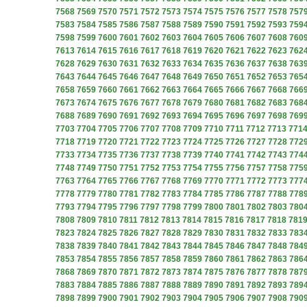
7568
7569
7570
7571
7572
7573
7574
7575
7576
7577
7578
757
7583
7584
7585
7586
7587
7588
7589
7590
7591
7592
7593
759
7598
7599
7600
7601
7602
7603
7604
7605
7606
7607
7608
760
7613
7614
7615
7616
7617
7618
7619
7620
7621
7622
7623
762
7628
7629
7630
7631
7632
7633
7634
7635
7636
7637
7638
763
7643
7644
7645
7646
7647
7648
7649
7650
7651
7652
7653
765
7658
7659
7660
7661
7662
7663
7664
7665
7666
7667
7668
766
7673
7674
7675
7676
7677
7678
7679
7680
7681
7682
7683
768
7688
7689
7690
7691
7692
7693
7694
7695
7696
7697
7698
769
7703
7704
7705
7706
7707
7708
7709
7710
7711
7712
7713
771
7718
7719
7720
7721
7722
7723
7724
7725
7726
7727
7728
772
7733
7734
7735
7736
7737
7738
7739
7740
7741
7742
7743
774
7748
7749
7750
7751
7752
7753
7754
7755
7756
7757
7758
775
7763
7764
7765
7766
7767
7768
7769
7770
7771
7772
7773
777
7778
7779
7780
7781
7782
7783
7784
7785
7786
7787
7788
778
7793
7794
7795
7796
7797
7798
7799
7800
7801
7802
7803
780
7808
7809
7810
7811
7812
7813
7814
7815
7816
7817
7818
781
7823
7824
7825
7826
7827
7828
7829
7830
7831
7832
7833
783
7838
7839
7840
7841
7842
7843
7844
7845
7846
7847
7848
784
7853
7854
7855
7856
7857
7858
7859
7860
7861
7862
7863
786
7868
7869
7870
7871
7872
7873
7874
7875
7876
7877
7878
787
7883
7884
7885
7886
7887
7888
7889
7890
7891
7892
7893
789
7898
7899
7900
7901
7902
7903
7904
7905
7906
7907
7908
790