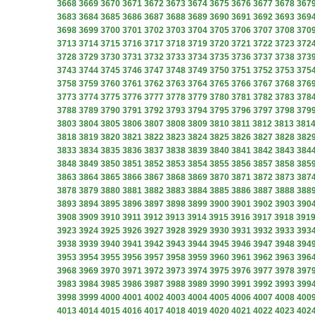
3668
3669
3670
3671
3672
3673
3674
3675
3676
3677
3678
367
3683
3684
3685
3686
3687
3688
3689
3690
3691
3692
3693
369
3698
3699
3700
3701
3702
3703
3704
3705
3706
3707
3708
370
3713
3714
3715
3716
3717
3718
3719
3720
3721
3722
3723
372
3728
3729
3730
3731
3732
3733
3734
3735
3736
3737
3738
373
3743
3744
3745
3746
3747
3748
3749
3750
3751
3752
3753
375
3758
3759
3760
3761
3762
3763
3764
3765
3766
3767
3768
376
3773
3774
3775
3776
3777
3778
3779
3780
3781
3782
3783
378
3788
3789
3790
3791
3792
3793
3794
3795
3796
3797
3798
379
3803
3804
3805
3806
3807
3808
3809
3810
3811
3812
3813
381
3818
3819
3820
3821
3822
3823
3824
3825
3826
3827
3828
382
3833
3834
3835
3836
3837
3838
3839
3840
3841
3842
3843
384
3848
3849
3850
3851
3852
3853
3854
3855
3856
3857
3858
385
3863
3864
3865
3866
3867
3868
3869
3870
3871
3872
3873
387
3878
3879
3880
3881
3882
3883
3884
3885
3886
3887
3888
388
3893
3894
3895
3896
3897
3898
3899
3900
3901
3902
3903
390
3908
3909
3910
3911
3912
3913
3914
3915
3916
3917
3918
391
3923
3924
3925
3926
3927
3928
3929
3930
3931
3932
3933
393
3938
3939
3940
3941
3942
3943
3944
3945
3946
3947
3948
394
3953
3954
3955
3956
3957
3958
3959
3960
3961
3962
3963
396
3968
3969
3970
3971
3972
3973
3974
3975
3976
3977
3978
397
3983
3984
3985
3986
3987
3988
3989
3990
3991
3992
3993
399
3998
3999
4000
4001
4002
4003
4004
4005
4006
4007
4008
400
4013
4014
4015
4016
4017
4018
4019
4020
4021
4022
4023
402