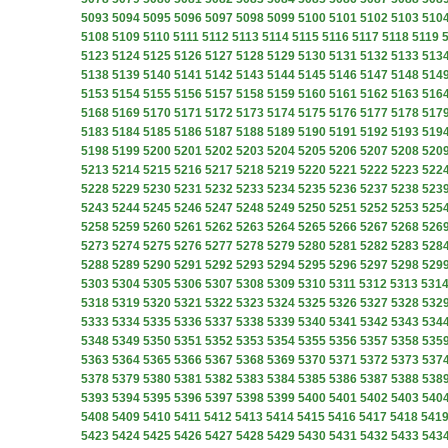
5093
5094
5095
5096
5097
5098
5099
5100
5101
5102
5103
510
5108
5109
5110
5111
5112
5113
5114
5115
5116
5117
5118
5119
5123
5124
5125
5126
5127
5128
5129
5130
5131
5132
5133
513
5138
5139
5140
5141
5142
5143
5144
5145
5146
5147
5148
514
5153
5154
5155
5156
5157
5158
5159
5160
5161
5162
5163
516
5168
5169
5170
5171
5172
5173
5174
5175
5176
5177
5178
517
5183
5184
5185
5186
5187
5188
5189
5190
5191
5192
5193
519
5198
5199
5200
5201
5202
5203
5204
5205
5206
5207
5208
520
5213
5214
5215
5216
5217
5218
5219
5220
5221
5222
5223
522
5228
5229
5230
5231
5232
5233
5234
5235
5236
5237
5238
523
5243
5244
5245
5246
5247
5248
5249
5250
5251
5252
5253
525
5258
5259
5260
5261
5262
5263
5264
5265
5266
5267
5268
526
5273
5274
5275
5276
5277
5278
5279
5280
5281
5282
5283
528
5288
5289
5290
5291
5292
5293
5294
5295
5296
5297
5298
529
5303
5304
5305
5306
5307
5308
5309
5310
5311
5312
5313
531
5318
5319
5320
5321
5322
5323
5324
5325
5326
5327
5328
532
5333
5334
5335
5336
5337
5338
5339
5340
5341
5342
5343
534
5348
5349
5350
5351
5352
5353
5354
5355
5356
5357
5358
535
5363
5364
5365
5366
5367
5368
5369
5370
5371
5372
5373
537
5378
5379
5380
5381
5382
5383
5384
5385
5386
5387
5388
538
5393
5394
5395
5396
5397
5398
5399
5400
5401
5402
5403
540
5408
5409
5410
5411
5412
5413
5414
5415
5416
5417
5418
541
5423
5424
5425
5426
5427
5428
5429
5430
5431
5432
5433
543