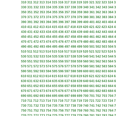
310
311
312
313
314
315
316
317
318
319
320
321
322
323
324
3
330
331
332
333
334
335
336
337
338
339
340
341
342
343
344
3
350
351
352
353
354
355
356
357
358
359
360
361
362
363
364
3
370
371
372
373
374
375
376
377
378
379
380
381
382
383
384
3
390
391
392
393
394
395
396
397
398
399
400
401
402
403
404
4
410
411
412
413
414
415
416
417
418
419
420
421
422
423
424
4
430
431
432
433
434
435
436
437
438
439
440
441
442
443
444
4
450
451
452
453
454
455
456
457
458
459
460
461
462
463
464
4
470
471
472
473
474
475
476
477
478
479
480
481
482
483
484
4
490
491
492
493
494
495
496
497
498
499
500
501
502
503
504
5
510
511
512
513
514
515
516
517
518
519
520
521
522
523
524
5
530
531
532
533
534
535
536
537
538
539
540
541
542
543
544
5
550
551
552
553
554
555
556
557
558
559
560
561
562
563
564
5
570
571
572
573
574
575
576
577
578
579
580
581
582
583
584
5
590
591
592
593
594
595
596
597
598
599
600
601
602
603
604
6
610
611
612
613
614
615
616
617
618
619
620
621
622
623
624
6
630
631
632
633
634
635
636
637
638
639
640
641
642
643
644
6
650
651
652
653
654
655
656
657
658
659
660
661
662
663
664
6
670
671
672
673
674
675
676
677
678
679
680
681
682
683
684
6
690
691
692
693
694
695
696
697
698
699
700
701
702
703
704
7
710
711
712
713
714
715
716
717
718
719
720
721
722
723
724
7
730
731
732
733
734
735
736
737
738
739
740
741
742
743
744
7
750
751
752
753
754
755
756
757
758
759
760
761
762
763
764
7
770
771
772
773
774
775
776
777
778
779
780
781
782
783
784
7