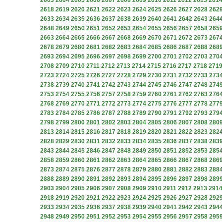
2603
2604
2605
2606
2607
2608
2609
2610
2611
2612
2613
261
2618
2619
2620
2621
2622
2623
2624
2625
2626
2627
2628
262
2633
2634
2635
2636
2637
2638
2639
2640
2641
2642
2643
264
2648
2649
2650
2651
2652
2653
2654
2655
2656
2657
2658
265
2663
2664
2665
2666
2667
2668
2669
2670
2671
2672
2673
267
2678
2679
2680
2681
2682
2683
2684
2685
2686
2687
2688
268
2693
2694
2695
2696
2697
2698
2699
2700
2701
2702
2703
270
2708
2709
2710
2711
2712
2713
2714
2715
2716
2717
2718
271
2723
2724
2725
2726
2727
2728
2729
2730
2731
2732
2733
273
2738
2739
2740
2741
2742
2743
2744
2745
2746
2747
2748
274
2753
2754
2755
2756
2757
2758
2759
2760
2761
2762
2763
276
2768
2769
2770
2771
2772
2773
2774
2775
2776
2777
2778
277
2783
2784
2785
2786
2787
2788
2789
2790
2791
2792
2793
279
2798
2799
2800
2801
2802
2803
2804
2805
2806
2807
2808
280
2813
2814
2815
2816
2817
2818
2819
2820
2821
2822
2823
282
2828
2829
2830
2831
2832
2833
2834
2835
2836
2837
2838
283
2843
2844
2845
2846
2847
2848
2849
2850
2851
2852
2853
285
2858
2859
2860
2861
2862
2863
2864
2865
2866
2867
2868
286
2873
2874
2875
2876
2877
2878
2879
2880
2881
2882
2883
288
2888
2889
2890
2891
2892
2893
2894
2895
2896
2897
2898
289
2903
2904
2905
2906
2907
2908
2909
2910
2911
2912
2913
291
2918
2919
2920
2921
2922
2923
2924
2925
2926
2927
2928
292
2933
2934
2935
2936
2937
2938
2939
2940
2941
2942
2943
294
2948
2949
2950
2951
2952
2953
2954
2955
2956
2957
2958
295