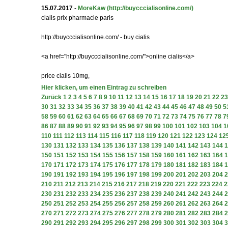
15.07.2017
-
MoreKaw
(http://buycccialisonline.com/)
cialis prix pharmacie paris
http://buycccialisonline.com/ - buy cialis
<a href="http://buycccialisonline.com/">online cialis</a>
price cialis 10mg,
Hier klicken, um einen Eintrag zu schreiben
Zurück
1
2
3
4
5
6
7
8
9
10
11
12
13
14
15
16
17
18
19
20
21
22
23
30
31
32
33
34
35
36
37
38
39
40
41
42
43
44
45
46
47
48
49
50
5
58
59
60
61
62
63
64
65
66
67
68
69
70
71
72
73
74
75
76
77
78
7
86
87
88
89
90
91
92
93
94
95
96
97
98
99
100
101
102
103
104
1
110
111
112
113
114
115
116
117
118
119
120
121
122
123
124
12
130
131
132
133
134
135
136
137
138
139
140
141
142
143
144
1
150
151
152
153
154
155
156
157
158
159
160
161
162
163
164
1
170
171
172
173
174
175
176
177
178
179
180
181
182
183
184
1
190
191
192
193
194
195
196
197
198
199
200
201
202
203
204
2
210
211
212
213
214
215
216
217
218
219
220
221
222
223
224
2
230
231
232
233
234
235
236
237
238
239
240
241
242
243
244
2
250
251
252
253
254
255
256
257
258
259
260
261
262
263
264
2
270
271
272
273
274
275
276
277
278
279
280
281
282
283
284
2
290
291
292
293
294
295
296
297
298
299
300
301
302
303
304
3