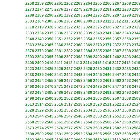
2258
2259
2260
2261
2262
2263
2264
2265
2266
2267
2268
226
2273
2274
2275
2276
2277
2278
2279
2280
2281
2282
2283
228
2288
2289
2290
2291
2292
2293
2294
2295
2296
2297
2298
229
2303
2304
2305
2306
2307
2308
2309
2310
2311
2312
2313
231
2318
2319
2320
2321
2322
2323
2324
2325
2326
2327
2328
232
2333
2334
2335
2336
2337
2338
2339
2340
2341
2342
2343
234
2348
2349
2350
2351
2352
2353
2354
2355
2356
2357
2358
235
2363
2364
2365
2366
2367
2368
2369
2370
2371
2372
2373
237
2378
2379
2380
2381
2382
2383
2384
2385
2386
2387
2388
238
2393
2394
2395
2396
2397
2398
2399
2400
2401
2402
2403
240
2408
2409
2410
2411
2412
2413
2414
2415
2416
2417
2418
241
2423
2424
2425
2426
2427
2428
2429
2430
2431
2432
2433
243
2438
2439
2440
2441
2442
2443
2444
2445
2446
2447
2448
244
2453
2454
2455
2456
2457
2458
2459
2460
2461
2462
2463
246
2468
2469
2470
2471
2472
2473
2474
2475
2476
2477
2478
247
2483
2484
2485
2486
2487
2488
2489
2490
2491
2492
2493
249
2498
2499
2500
2501
2502
2503
2504
2505
2506
2507
2508
250
2513
2514
2515
2516
2517
2518
2519
2520
2521
2522
2523
252
2528
2529
2530
2531
2532
2533
2534
2535
2536
2537
2538
253
2543
2544
2545
2546
2547
2548
2549
2550
2551
2552
2553
255
2558
2559
2560
2561
2562
2563
2564
2565
2566
2567
2568
256
2573
2574
2575
2576
2577
2578
2579
2580
2581
2582
2583
258
2588
2589
2590
2591
2592
2593
2594
2595
2596
2597
2598
259