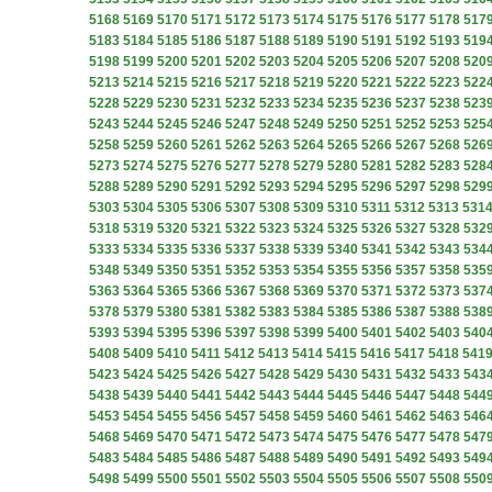
5168
5169
5170
5171
5172
5173
5174
5175
5176
5177
5178
517
5183
5184
5185
5186
5187
5188
5189
5190
5191
5192
5193
519
5198
5199
5200
5201
5202
5203
5204
5205
5206
5207
5208
520
5213
5214
5215
5216
5217
5218
5219
5220
5221
5222
5223
522
5228
5229
5230
5231
5232
5233
5234
5235
5236
5237
5238
523
5243
5244
5245
5246
5247
5248
5249
5250
5251
5252
5253
525
5258
5259
5260
5261
5262
5263
5264
5265
5266
5267
5268
526
5273
5274
5275
5276
5277
5278
5279
5280
5281
5282
5283
528
5288
5289
5290
5291
5292
5293
5294
5295
5296
5297
5298
529
5303
5304
5305
5306
5307
5308
5309
5310
5311
5312
5313
531
5318
5319
5320
5321
5322
5323
5324
5325
5326
5327
5328
532
5333
5334
5335
5336
5337
5338
5339
5340
5341
5342
5343
534
5348
5349
5350
5351
5352
5353
5354
5355
5356
5357
5358
535
5363
5364
5365
5366
5367
5368
5369
5370
5371
5372
5373
537
5378
5379
5380
5381
5382
5383
5384
5385
5386
5387
5388
538
5393
5394
5395
5396
5397
5398
5399
5400
5401
5402
5403
540
5408
5409
5410
5411
5412
5413
5414
5415
5416
5417
5418
541
5423
5424
5425
5426
5427
5428
5429
5430
5431
5432
5433
543
5438
5439
5440
5441
5442
5443
5444
5445
5446
5447
5448
544
5453
5454
5455
5456
5457
5458
5459
5460
5461
5462
5463
546
5468
5469
5470
5471
5472
5473
5474
5475
5476
5477
5478
547
5483
5484
5485
5486
5487
5488
5489
5490
5491
5492
5493
549
5498
5499
5500
5501
5502
5503
5504
5505
5506
5507
5508
550