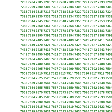
7283
7284
7285
7286
7287
7288
7289
7290
7291
7292
7293
729
7298
7299
7300
7301
7302
7303
7304
7305
7306
7307
7308
730
7313
7314
7315
7316
7317
7318
7319
7320
7321
7322
7323
732
7328
7329
7330
7331
7332
7333
7334
7335
7336
7337
7338
733
7343
7344
7345
7346
7347
7348
7349
7350
7351
7352
7353
735
7358
7359
7360
7361
7362
7363
7364
7365
7366
7367
7368
736
7373
7374
7375
7376
7377
7378
7379
7380
7381
7382
7383
738
7388
7389
7390
7391
7392
7393
7394
7395
7396
7397
7398
739
7403
7404
7405
7406
7407
7408
7409
7410
7411
7412
7413
741
7418
7419
7420
7421
7422
7423
7424
7425
7426
7427
7428
742
7433
7434
7435
7436
7437
7438
7439
7440
7441
7442
7443
744
7448
7449
7450
7451
7452
7453
7454
7455
7456
7457
7458
745
7463
7464
7465
7466
7467
7468
7469
7470
7471
7472
7473
747
7478
7479
7480
7481
7482
7483
7484
7485
7486
7487
7488
748
7493
7494
7495
7496
7497
7498
7499
7500
7501
7502
7503
750
7508
7509
7510
7511
7512
7513
7514
7515
7516
7517
7518
751
7523
7524
7525
7526
7527
7528
7529
7530
7531
7532
7533
753
7538
7539
7540
7541
7542
7543
7544
7545
7546
7547
7548
754
7553
7554
7555
7556
7557
7558
7559
7560
7561
7562
7563
756
7568
7569
7570
7571
7572
7573
7574
7575
7576
7577
7578
757
7583
7584
7585
7586
7587
7588
7589
7590
7591
7592
7593
759
7598
7599
7600
7601
7602
7603
7604
7605
7606
7607
7608
760
7613
7614
7615
7616
7617
7618
7619
7620
7621
7622
7623
762
7628
7629
7630
7631
7632
7633
7634
7635
7636
7637
7638
763