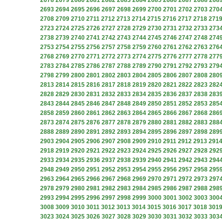
2678
2679
2680
2681
2682
2683
2684
2685
2686
2687
2688
268
2693
2694
2695
2696
2697
2698
2699
2700
2701
2702
2703
270
2708
2709
2710
2711
2712
2713
2714
2715
2716
2717
2718
271
2723
2724
2725
2726
2727
2728
2729
2730
2731
2732
2733
273
2738
2739
2740
2741
2742
2743
2744
2745
2746
2747
2748
274
2753
2754
2755
2756
2757
2758
2759
2760
2761
2762
2763
276
2768
2769
2770
2771
2772
2773
2774
2775
2776
2777
2778
277
2783
2784
2785
2786
2787
2788
2789
2790
2791
2792
2793
279
2798
2799
2800
2801
2802
2803
2804
2805
2806
2807
2808
280
2813
2814
2815
2816
2817
2818
2819
2820
2821
2822
2823
282
2828
2829
2830
2831
2832
2833
2834
2835
2836
2837
2838
283
2843
2844
2845
2846
2847
2848
2849
2850
2851
2852
2853
285
2858
2859
2860
2861
2862
2863
2864
2865
2866
2867
2868
286
2873
2874
2875
2876
2877
2878
2879
2880
2881
2882
2883
288
2888
2889
2890
2891
2892
2893
2894
2895
2896
2897
2898
289
2903
2904
2905
2906
2907
2908
2909
2910
2911
2912
2913
291
2918
2919
2920
2921
2922
2923
2924
2925
2926
2927
2928
292
2933
2934
2935
2936
2937
2938
2939
2940
2941
2942
2943
294
2948
2949
2950
2951
2952
2953
2954
2955
2956
2957
2958
295
2963
2964
2965
2966
2967
2968
2969
2970
2971
2972
2973
297
2978
2979
2980
2981
2982
2983
2984
2985
2986
2987
2988
298
2993
2994
2995
2996
2997
2998
2999
3000
3001
3002
3003
300
3008
3009
3010
3011
3012
3013
3014
3015
3016
3017
3018
301
3023
3024
3025
3026
3027
3028
3029
3030
3031
3032
3033
303