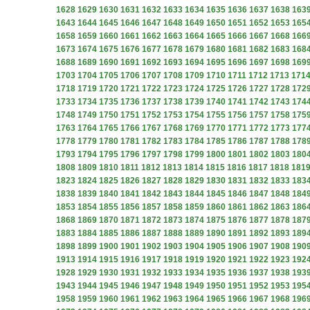
1628
1629
1630
1631
1632
1633
1634
1635
1636
1637
1638
163
1643
1644
1645
1646
1647
1648
1649
1650
1651
1652
1653
165
1658
1659
1660
1661
1662
1663
1664
1665
1666
1667
1668
166
1673
1674
1675
1676
1677
1678
1679
1680
1681
1682
1683
168
1688
1689
1690
1691
1692
1693
1694
1695
1696
1697
1698
169
1703
1704
1705
1706
1707
1708
1709
1710
1711
1712
1713
171
1718
1719
1720
1721
1722
1723
1724
1725
1726
1727
1728
172
1733
1734
1735
1736
1737
1738
1739
1740
1741
1742
1743
174
1748
1749
1750
1751
1752
1753
1754
1755
1756
1757
1758
175
1763
1764
1765
1766
1767
1768
1769
1770
1771
1772
1773
177
1778
1779
1780
1781
1782
1783
1784
1785
1786
1787
1788
178
1793
1794
1795
1796
1797
1798
1799
1800
1801
1802
1803
180
1808
1809
1810
1811
1812
1813
1814
1815
1816
1817
1818
181
1823
1824
1825
1826
1827
1828
1829
1830
1831
1832
1833
183
1838
1839
1840
1841
1842
1843
1844
1845
1846
1847
1848
184
1853
1854
1855
1856
1857
1858
1859
1860
1861
1862
1863
186
1868
1869
1870
1871
1872
1873
1874
1875
1876
1877
1878
187
1883
1884
1885
1886
1887
1888
1889
1890
1891
1892
1893
189
1898
1899
1900
1901
1902
1903
1904
1905
1906
1907
1908
190
1913
1914
1915
1916
1917
1918
1919
1920
1921
1922
1923
192
1928
1929
1930
1931
1932
1933
1934
1935
1936
1937
1938
193
1943
1944
1945
1946
1947
1948
1949
1950
1951
1952
1953
195
1958
1959
1960
1961
1962
1963
1964
1965
1966
1967
1968
196