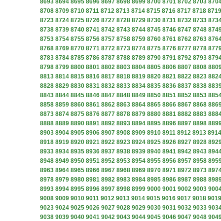
8693
8694
8695
8696
8697
8698
8699
8700
8701
8702
8703
870
8708
8709
8710
8711
8712
8713
8714
8715
8716
8717
8718
871
8723
8724
8725
8726
8727
8728
8729
8730
8731
8732
8733
873
8738
8739
8740
8741
8742
8743
8744
8745
8746
8747
8748
874
8753
8754
8755
8756
8757
8758
8759
8760
8761
8762
8763
876
8768
8769
8770
8771
8772
8773
8774
8775
8776
8777
8778
877
8783
8784
8785
8786
8787
8788
8789
8790
8791
8792
8793
879
8798
8799
8800
8801
8802
8803
8804
8805
8806
8807
8808
880
8813
8814
8815
8816
8817
8818
8819
8820
8821
8822
8823
882
8828
8829
8830
8831
8832
8833
8834
8835
8836
8837
8838
883
8843
8844
8845
8846
8847
8848
8849
8850
8851
8852
8853
885
8858
8859
8860
8861
8862
8863
8864
8865
8866
8867
8868
886
8873
8874
8875
8876
8877
8878
8879
8880
8881
8882
8883
888
8888
8889
8890
8891
8892
8893
8894
8895
8896
8897
8898
889
8903
8904
8905
8906
8907
8908
8909
8910
8911
8912
8913
891
8918
8919
8920
8921
8922
8923
8924
8925
8926
8927
8928
892
8933
8934
8935
8936
8937
8938
8939
8940
8941
8942
8943
894
8948
8949
8950
8951
8952
8953
8954
8955
8956
8957
8958
895
8963
8964
8965
8966
8967
8968
8969
8970
8971
8972
8973
897
8978
8979
8980
8981
8982
8983
8984
8985
8986
8987
8988
898
8993
8994
8995
8996
8997
8998
8999
9000
9001
9002
9003
900
9008
9009
9010
9011
9012
9013
9014
9015
9016
9017
9018
901
9023
9024
9025
9026
9027
9028
9029
9030
9031
9032
9033
903
9038
9039
9040
9041
9042
9043
9044
9045
9046
9047
9048
904