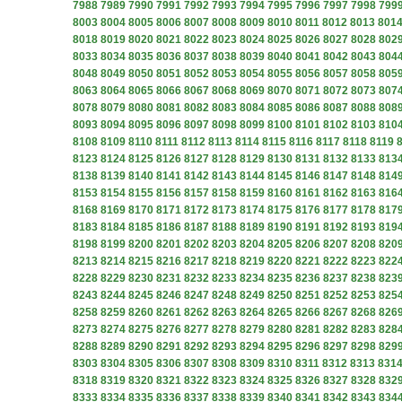
7988
7989
7990
7991
7992
7993
7994
7995
7996
7997
7998
799
8003
8004
8005
8006
8007
8008
8009
8010
8011
8012
8013
801
8018
8019
8020
8021
8022
8023
8024
8025
8026
8027
8028
802
8033
8034
8035
8036
8037
8038
8039
8040
8041
8042
8043
804
8048
8049
8050
8051
8052
8053
8054
8055
8056
8057
8058
805
8063
8064
8065
8066
8067
8068
8069
8070
8071
8072
8073
807
8078
8079
8080
8081
8082
8083
8084
8085
8086
8087
8088
808
8093
8094
8095
8096
8097
8098
8099
8100
8101
8102
8103
810
8108
8109
8110
8111
8112
8113
8114
8115
8116
8117
8118
8119
8123
8124
8125
8126
8127
8128
8129
8130
8131
8132
8133
813
8138
8139
8140
8141
8142
8143
8144
8145
8146
8147
8148
814
8153
8154
8155
8156
8157
8158
8159
8160
8161
8162
8163
816
8168
8169
8170
8171
8172
8173
8174
8175
8176
8177
8178
817
8183
8184
8185
8186
8187
8188
8189
8190
8191
8192
8193
819
8198
8199
8200
8201
8202
8203
8204
8205
8206
8207
8208
820
8213
8214
8215
8216
8217
8218
8219
8220
8221
8222
8223
822
8228
8229
8230
8231
8232
8233
8234
8235
8236
8237
8238
823
8243
8244
8245
8246
8247
8248
8249
8250
8251
8252
8253
825
8258
8259
8260
8261
8262
8263
8264
8265
8266
8267
8268
826
8273
8274
8275
8276
8277
8278
8279
8280
8281
8282
8283
828
8288
8289
8290
8291
8292
8293
8294
8295
8296
8297
8298
829
8303
8304
8305
8306
8307
8308
8309
8310
8311
8312
8313
831
8318
8319
8320
8321
8322
8323
8324
8325
8326
8327
8328
832
8333
8334
8335
8336
8337
8338
8339
8340
8341
8342
8343
834