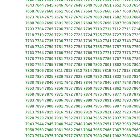
7643
7644
7645
7646
7647
7648
7649
7650
7651
7652
7653
765
7658
7659
7660
7661
7662
7663
7664
7665
7666
7667
7668
766
7673
7674
7675
7676
7677
7678
7679
7680
7681
7682
7683
768
7688
7689
7690
7691
7692
7693
7694
7695
7696
7697
7698
769
7703
7704
7705
7706
7707
7708
7709
7710
7711
7712
7713
771
7718
7719
7720
7721
7722
7723
7724
7725
7726
7727
7728
772
7733
7734
7735
7736
7737
7738
7739
7740
7741
7742
7743
774
7748
7749
7750
7751
7752
7753
7754
7755
7756
7757
7758
775
7763
7764
7765
7766
7767
7768
7769
7770
7771
7772
7773
777
7778
7779
7780
7781
7782
7783
7784
7785
7786
7787
7788
778
7793
7794
7795
7796
7797
7798
7799
7800
7801
7802
7803
780
7808
7809
7810
7811
7812
7813
7814
7815
7816
7817
7818
781
7823
7824
7825
7826
7827
7828
7829
7830
7831
7832
7833
783
7838
7839
7840
7841
7842
7843
7844
7845
7846
7847
7848
784
7853
7854
7855
7856
7857
7858
7859
7860
7861
7862
7863
786
7868
7869
7870
7871
7872
7873
7874
7875
7876
7877
7878
787
7883
7884
7885
7886
7887
7888
7889
7890
7891
7892
7893
789
7898
7899
7900
7901
7902
7903
7904
7905
7906
7907
7908
790
7913
7914
7915
7916
7917
7918
7919
7920
7921
7922
7923
792
7928
7929
7930
7931
7932
7933
7934
7935
7936
7937
7938
793
7943
7944
7945
7946
7947
7948
7949
7950
7951
7952
7953
795
7958
7959
7960
7961
7962
7963
7964
7965
7966
7967
7968
796
7973
7974
7975
7976
7977
7978
7979
7980
7981
7982
7983
798