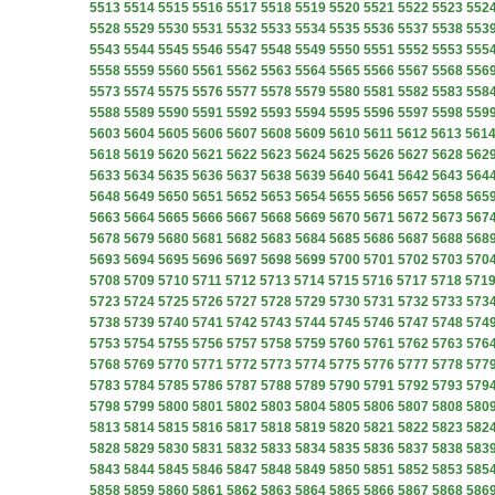
5513
5514
5515
5516
5517
5518
5519
5520
5521
5522
5523
552
5528
5529
5530
5531
5532
5533
5534
5535
5536
5537
5538
553
5543
5544
5545
5546
5547
5548
5549
5550
5551
5552
5553
555
5558
5559
5560
5561
5562
5563
5564
5565
5566
5567
5568
556
5573
5574
5575
5576
5577
5578
5579
5580
5581
5582
5583
558
5588
5589
5590
5591
5592
5593
5594
5595
5596
5597
5598
559
5603
5604
5605
5606
5607
5608
5609
5610
5611
5612
5613
561
5618
5619
5620
5621
5622
5623
5624
5625
5626
5627
5628
562
5633
5634
5635
5636
5637
5638
5639
5640
5641
5642
5643
564
5648
5649
5650
5651
5652
5653
5654
5655
5656
5657
5658
565
5663
5664
5665
5666
5667
5668
5669
5670
5671
5672
5673
567
5678
5679
5680
5681
5682
5683
5684
5685
5686
5687
5688
568
5693
5694
5695
5696
5697
5698
5699
5700
5701
5702
5703
570
5708
5709
5710
5711
5712
5713
5714
5715
5716
5717
5718
571
5723
5724
5725
5726
5727
5728
5729
5730
5731
5732
5733
573
5738
5739
5740
5741
5742
5743
5744
5745
5746
5747
5748
574
5753
5754
5755
5756
5757
5758
5759
5760
5761
5762
5763
576
5768
5769
5770
5771
5772
5773
5774
5775
5776
5777
5778
577
5783
5784
5785
5786
5787
5788
5789
5790
5791
5792
5793
579
5798
5799
5800
5801
5802
5803
5804
5805
5806
5807
5808
580
5813
5814
5815
5816
5817
5818
5819
5820
5821
5822
5823
582
5828
5829
5830
5831
5832
5833
5834
5835
5836
5837
5838
583
5843
5844
5845
5846
5847
5848
5849
5850
5851
5852
5853
585
5858
5859
5860
5861
5862
5863
5864
5865
5866
5867
5868
586