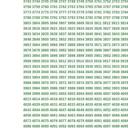
3743
3744
3745
3746
3747
3748
3749
3750
3751
3752
3753
375
3758
3759
3760
3761
3762
3763
3764
3765
3766
3767
3768
376
3773
3774
3775
3776
3777
3778
3779
3780
3781
3782
3783
378
3788
3789
3790
3791
3792
3793
3794
3795
3796
3797
3798
379
3803
3804
3805
3806
3807
3808
3809
3810
3811
3812
3813
381
3818
3819
3820
3821
3822
3823
3824
3825
3826
3827
3828
382
3833
3834
3835
3836
3837
3838
3839
3840
3841
3842
3843
384
3848
3849
3850
3851
3852
3853
3854
3855
3856
3857
3858
385
3863
3864
3865
3866
3867
3868
3869
3870
3871
3872
3873
387
3878
3879
3880
3881
3882
3883
3884
3885
3886
3887
3888
388
3893
3894
3895
3896
3897
3898
3899
3900
3901
3902
3903
390
3908
3909
3910
3911
3912
3913
3914
3915
3916
3917
3918
391
3923
3924
3925
3926
3927
3928
3929
3930
3931
3932
3933
393
3938
3939
3940
3941
3942
3943
3944
3945
3946
3947
3948
394
3953
3954
3955
3956
3957
3958
3959
3960
3961
3962
3963
396
3968
3969
3970
3971
3972
3973
3974
3975
3976
3977
3978
397
3983
3984
3985
3986
3987
3988
3989
3990
3991
3992
3993
399
3998
3999
4000
4001
4002
4003
4004
4005
4006
4007
4008
400
4013
4014
4015
4016
4017
4018
4019
4020
4021
4022
4023
402
4028
4029
4030
4031
4032
4033
4034
4035
4036
4037
4038
403
4043
4044
4045
4046
4047
4048
4049
4050
4051
4052
4053
405
4058
4059
4060
4061
4062
4063
4064
4065
4066
4067
4068
406
4073
4074
4075
4076
4077
4078
4079
4080
4081
4082
4083
408
4088
4089
4090
4091
4092
4093
4094
4095
4096
4097
4098
409