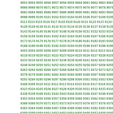
9053
9054
9055
9056
9057
9058
9059
9060
9061
9062
9063
906
9068
9069
9070
9071
9072
9073
9074
9075
9076
9077
9078
907
9083
9084
9085
9086
9087
9088
9089
9090
9091
9092
9093
909
9098
9099
9100
9101
9102
9103
9104
9105
9106
9107
9108
910
9113
9114
9115
9116
9117
9118
9119
9120
9121
9122
9123
9124
9128
9129
9130
9131
9132
9133
9134
9135
9136
9137
9138
913
9143
9144
9145
9146
9147
9148
9149
9150
9151
9152
9153
915
9158
9159
9160
9161
9162
9163
9164
9165
9166
9167
9168
916
9173
9174
9175
9176
9177
9178
9179
9180
9181
9182
9183
918
9188
9189
9190
9191
9192
9193
9194
9195
9196
9197
9198
919
9203
9204
9205
9206
9207
9208
9209
9210
9211
9212
9213
921
9218
9219
9220
9221
9222
9223
9224
9225
9226
9227
9228
922
9233
9234
9235
9236
9237
9238
9239
9240
9241
9242
9243
924
9248
9249
9250
9251
9252
9253
9254
9255
9256
9257
9258
925
9263
9264
9265
9266
9267
9268
9269
9270
9271
9272
9273
927
9278
9279
9280
9281
9282
9283
9284
9285
9286
9287
9288
928
9293
9294
9295
9296
9297
9298
9299
9300
9301
9302
9303
930
9308
9309
9310
9311
9312
9313
9314
9315
9316
9317
9318
931
9323
9324
9325
9326
9327
9328
9329
9330
9331
9332
9333
933
9338
9339
9340
9341
9342
9343
9344
9345
9346
9347
9348
934
9353
9354
9355
9356
9357
9358
9359
9360
9361
9362
9363
936
9368
9369
9370
9371
9372
9373
9374
9375
9376
9377
9378
937
9383
9384
9385
9386
9387
9388
9389
9390
9391
9392
9393
939