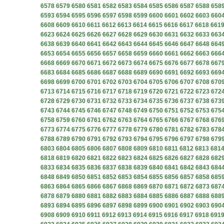
6578
6579
6580
6581
6582
6583
6584
6585
6586
6587
6588
658
6593
6594
6595
6596
6597
6598
6599
6600
6601
6602
6603
660
6608
6609
6610
6611
6612
6613
6614
6615
6616
6617
6618
661
6623
6624
6625
6626
6627
6628
6629
6630
6631
6632
6633
663
6638
6639
6640
6641
6642
6643
6644
6645
6646
6647
6648
664
6653
6654
6655
6656
6657
6658
6659
6660
6661
6662
6663
666
6668
6669
6670
6671
6672
6673
6674
6675
6676
6677
6678
667
6683
6684
6685
6686
6687
6688
6689
6690
6691
6692
6693
669
6698
6699
6700
6701
6702
6703
6704
6705
6706
6707
6708
670
6713
6714
6715
6716
6717
6718
6719
6720
6721
6722
6723
672
6728
6729
6730
6731
6732
6733
6734
6735
6736
6737
6738
673
6743
6744
6745
6746
6747
6748
6749
6750
6751
6752
6753
675
6758
6759
6760
6761
6762
6763
6764
6765
6766
6767
6768
676
6773
6774
6775
6776
6777
6778
6779
6780
6781
6782
6783
678
6788
6789
6790
6791
6792
6793
6794
6795
6796
6797
6798
679
6803
6804
6805
6806
6807
6808
6809
6810
6811
6812
6813
681
6818
6819
6820
6821
6822
6823
6824
6825
6826
6827
6828
682
6833
6834
6835
6836
6837
6838
6839
6840
6841
6842
6843
684
6848
6849
6850
6851
6852
6853
6854
6855
6856
6857
6858
685
6863
6864
6865
6866
6867
6868
6869
6870
6871
6872
6873
687
6878
6879
6880
6881
6882
6883
6884
6885
6886
6887
6888
688
6893
6894
6895
6896
6897
6898
6899
6900
6901
6902
6903
690
6908
6909
6910
6911
6912
6913
6914
6915
6916
6917
6918
691