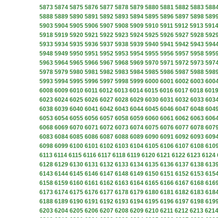
5873
5874
5875
5876
5877
5878
5879
5880
5881
5882
5883
588
5888
5889
5890
5891
5892
5893
5894
5895
5896
5897
5898
589
5903
5904
5905
5906
5907
5908
5909
5910
5911
5912
5913
591
5918
5919
5920
5921
5922
5923
5924
5925
5926
5927
5928
592
5933
5934
5935
5936
5937
5938
5939
5940
5941
5942
5943
594
5948
5949
5950
5951
5952
5953
5954
5955
5956
5957
5958
595
5963
5964
5965
5966
5967
5968
5969
5970
5971
5972
5973
597
5978
5979
5980
5981
5982
5983
5984
5985
5986
5987
5988
598
5993
5994
5995
5996
5997
5998
5999
6000
6001
6002
6003
600
6008
6009
6010
6011
6012
6013
6014
6015
6016
6017
6018
601
6023
6024
6025
6026
6027
6028
6029
6030
6031
6032
6033
603
6038
6039
6040
6041
6042
6043
6044
6045
6046
6047
6048
604
6053
6054
6055
6056
6057
6058
6059
6060
6061
6062
6063
606
6068
6069
6070
6071
6072
6073
6074
6075
6076
6077
6078
607
6083
6084
6085
6086
6087
6088
6089
6090
6091
6092
6093
609
6098
6099
6100
6101
6102
6103
6104
6105
6106
6107
6108
610
6113
6114
6115
6116
6117
6118
6119
6120
6121
6122
6123
6124
6128
6129
6130
6131
6132
6133
6134
6135
6136
6137
6138
613
6143
6144
6145
6146
6147
6148
6149
6150
6151
6152
6153
615
6158
6159
6160
6161
6162
6163
6164
6165
6166
6167
6168
616
6173
6174
6175
6176
6177
6178
6179
6180
6181
6182
6183
618
6188
6189
6190
6191
6192
6193
6194
6195
6196
6197
6198
619
6203
6204
6205
6206
6207
6208
6209
6210
6211
6212
6213
621