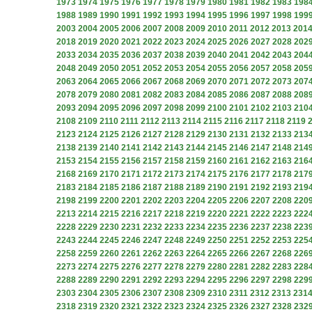
1973
1974
1975
1976
1977
1978
1979
1980
1981
1982
1983
198
1988
1989
1990
1991
1992
1993
1994
1995
1996
1997
1998
199
2003
2004
2005
2006
2007
2008
2009
2010
2011
2012
2013
201
2018
2019
2020
2021
2022
2023
2024
2025
2026
2027
2028
202
2033
2034
2035
2036
2037
2038
2039
2040
2041
2042
2043
204
2048
2049
2050
2051
2052
2053
2054
2055
2056
2057
2058
205
2063
2064
2065
2066
2067
2068
2069
2070
2071
2072
2073
207
2078
2079
2080
2081
2082
2083
2084
2085
2086
2087
2088
208
2093
2094
2095
2096
2097
2098
2099
2100
2101
2102
2103
210
2108
2109
2110
2111
2112
2113
2114
2115
2116
2117
2118
2119
2123
2124
2125
2126
2127
2128
2129
2130
2131
2132
2133
213
2138
2139
2140
2141
2142
2143
2144
2145
2146
2147
2148
214
2153
2154
2155
2156
2157
2158
2159
2160
2161
2162
2163
216
2168
2169
2170
2171
2172
2173
2174
2175
2176
2177
2178
217
2183
2184
2185
2186
2187
2188
2189
2190
2191
2192
2193
219
2198
2199
2200
2201
2202
2203
2204
2205
2206
2207
2208
220
2213
2214
2215
2216
2217
2218
2219
2220
2221
2222
2223
222
2228
2229
2230
2231
2232
2233
2234
2235
2236
2237
2238
223
2243
2244
2245
2246
2247
2248
2249
2250
2251
2252
2253
225
2258
2259
2260
2261
2262
2263
2264
2265
2266
2267
2268
226
2273
2274
2275
2276
2277
2278
2279
2280
2281
2282
2283
228
2288
2289
2290
2291
2292
2293
2294
2295
2296
2297
2298
229
2303
2304
2305
2306
2307
2308
2309
2310
2311
2312
2313
231
2318
2319
2320
2321
2322
2323
2324
2325
2326
2327
2328
232