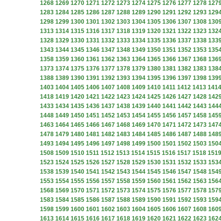
1268
1269
1270
1271
1272
1273
1274
1275
1276
1277
1278
127
1283
1284
1285
1286
1287
1288
1289
1290
1291
1292
1293
129
1298
1299
1300
1301
1302
1303
1304
1305
1306
1307
1308
130
1313
1314
1315
1316
1317
1318
1319
1320
1321
1322
1323
132
1328
1329
1330
1331
1332
1333
1334
1335
1336
1337
1338
133
1343
1344
1345
1346
1347
1348
1349
1350
1351
1352
1353
135
1358
1359
1360
1361
1362
1363
1364
1365
1366
1367
1368
136
1373
1374
1375
1376
1377
1378
1379
1380
1381
1382
1383
138
1388
1389
1390
1391
1392
1393
1394
1395
1396
1397
1398
139
1403
1404
1405
1406
1407
1408
1409
1410
1411
1412
1413
141
1418
1419
1420
1421
1422
1423
1424
1425
1426
1427
1428
142
1433
1434
1435
1436
1437
1438
1439
1440
1441
1442
1443
144
1448
1449
1450
1451
1452
1453
1454
1455
1456
1457
1458
145
1463
1464
1465
1466
1467
1468
1469
1470
1471
1472
1473
147
1478
1479
1480
1481
1482
1483
1484
1485
1486
1487
1488
148
1493
1494
1495
1496
1497
1498
1499
1500
1501
1502
1503
150
1508
1509
1510
1511
1512
1513
1514
1515
1516
1517
1518
151
1523
1524
1525
1526
1527
1528
1529
1530
1531
1532
1533
153
1538
1539
1540
1541
1542
1543
1544
1545
1546
1547
1548
154
1553
1554
1555
1556
1557
1558
1559
1560
1561
1562
1563
156
1568
1569
1570
1571
1572
1573
1574
1575
1576
1577
1578
157
1583
1584
1585
1586
1587
1588
1589
1590
1591
1592
1593
159
1598
1599
1600
1601
1602
1603
1604
1605
1606
1607
1608
160
1613
1614
1615
1616
1617
1618
1619
1620
1621
1622
1623
162