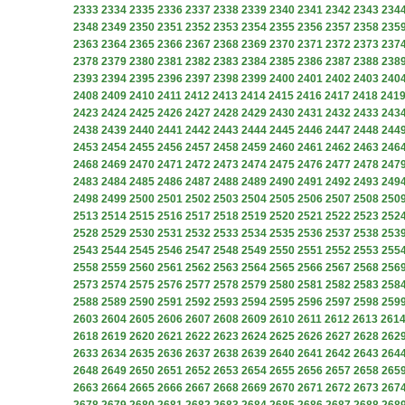
2333
2334
2335
2336
2337
2338
2339
2340
2341
2342
2343
234
2348
2349
2350
2351
2352
2353
2354
2355
2356
2357
2358
235
2363
2364
2365
2366
2367
2368
2369
2370
2371
2372
2373
237
2378
2379
2380
2381
2382
2383
2384
2385
2386
2387
2388
238
2393
2394
2395
2396
2397
2398
2399
2400
2401
2402
2403
240
2408
2409
2410
2411
2412
2413
2414
2415
2416
2417
2418
241
2423
2424
2425
2426
2427
2428
2429
2430
2431
2432
2433
243
2438
2439
2440
2441
2442
2443
2444
2445
2446
2447
2448
244
2453
2454
2455
2456
2457
2458
2459
2460
2461
2462
2463
246
2468
2469
2470
2471
2472
2473
2474
2475
2476
2477
2478
247
2483
2484
2485
2486
2487
2488
2489
2490
2491
2492
2493
249
2498
2499
2500
2501
2502
2503
2504
2505
2506
2507
2508
250
2513
2514
2515
2516
2517
2518
2519
2520
2521
2522
2523
252
2528
2529
2530
2531
2532
2533
2534
2535
2536
2537
2538
253
2543
2544
2545
2546
2547
2548
2549
2550
2551
2552
2553
255
2558
2559
2560
2561
2562
2563
2564
2565
2566
2567
2568
256
2573
2574
2575
2576
2577
2578
2579
2580
2581
2582
2583
258
2588
2589
2590
2591
2592
2593
2594
2595
2596
2597
2598
259
2603
2604
2605
2606
2607
2608
2609
2610
2611
2612
2613
261
2618
2619
2620
2621
2622
2623
2624
2625
2626
2627
2628
262
2633
2634
2635
2636
2637
2638
2639
2640
2641
2642
2643
264
2648
2649
2650
2651
2652
2653
2654
2655
2656
2657
2658
265
2663
2664
2665
2666
2667
2668
2669
2670
2671
2672
2673
267