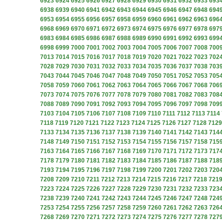
6923
6924
6925
6926
6927
6928
6929
6930
6931
6932
6933
693
6938
6939
6940
6941
6942
6943
6944
6945
6946
6947
6948
694
6953
6954
6955
6956
6957
6958
6959
6960
6961
6962
6963
696
6968
6969
6970
6971
6972
6973
6974
6975
6976
6977
6978
697
6983
6984
6985
6986
6987
6988
6989
6990
6991
6992
6993
699
6998
6999
7000
7001
7002
7003
7004
7005
7006
7007
7008
700
7013
7014
7015
7016
7017
7018
7019
7020
7021
7022
7023
702
7028
7029
7030
7031
7032
7033
7034
7035
7036
7037
7038
703
7043
7044
7045
7046
7047
7048
7049
7050
7051
7052
7053
705
7058
7059
7060
7061
7062
7063
7064
7065
7066
7067
7068
706
7073
7074
7075
7076
7077
7078
7079
7080
7081
7082
7083
708
7088
7089
7090
7091
7092
7093
7094
7095
7096
7097
7098
709
7103
7104
7105
7106
7107
7108
7109
7110
7111
7112
7113
7114
7118
7119
7120
7121
7122
7123
7124
7125
7126
7127
7128
7129
7133
7134
7135
7136
7137
7138
7139
7140
7141
7142
7143
714
7148
7149
7150
7151
7152
7153
7154
7155
7156
7157
7158
715
7163
7164
7165
7166
7167
7168
7169
7170
7171
7172
7173
717
7178
7179
7180
7181
7182
7183
7184
7185
7186
7187
7188
718
7193
7194
7195
7196
7197
7198
7199
7200
7201
7202
7203
720
7208
7209
7210
7211
7212
7213
7214
7215
7216
7217
7218
721
7223
7224
7225
7226
7227
7228
7229
7230
7231
7232
7233
723
7238
7239
7240
7241
7242
7243
7244
7245
7246
7247
7248
724
7253
7254
7255
7256
7257
7258
7259
7260
7261
7262
7263
726
7268
7269
7270
7271
7272
7273
7274
7275
7276
7277
7278
727