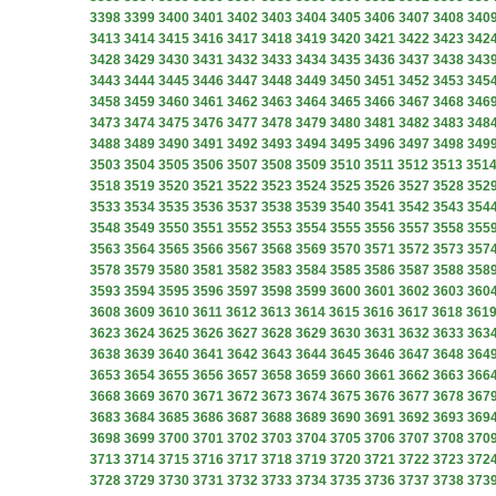
3398
3399
3400
3401
3402
3403
3404
3405
3406
3407
3408
340
3413
3414
3415
3416
3417
3418
3419
3420
3421
3422
3423
342
3428
3429
3430
3431
3432
3433
3434
3435
3436
3437
3438
343
3443
3444
3445
3446
3447
3448
3449
3450
3451
3452
3453
345
3458
3459
3460
3461
3462
3463
3464
3465
3466
3467
3468
346
3473
3474
3475
3476
3477
3478
3479
3480
3481
3482
3483
348
3488
3489
3490
3491
3492
3493
3494
3495
3496
3497
3498
349
3503
3504
3505
3506
3507
3508
3509
3510
3511
3512
3513
351
3518
3519
3520
3521
3522
3523
3524
3525
3526
3527
3528
352
3533
3534
3535
3536
3537
3538
3539
3540
3541
3542
3543
354
3548
3549
3550
3551
3552
3553
3554
3555
3556
3557
3558
355
3563
3564
3565
3566
3567
3568
3569
3570
3571
3572
3573
357
3578
3579
3580
3581
3582
3583
3584
3585
3586
3587
3588
358
3593
3594
3595
3596
3597
3598
3599
3600
3601
3602
3603
360
3608
3609
3610
3611
3612
3613
3614
3615
3616
3617
3618
361
3623
3624
3625
3626
3627
3628
3629
3630
3631
3632
3633
363
3638
3639
3640
3641
3642
3643
3644
3645
3646
3647
3648
364
3653
3654
3655
3656
3657
3658
3659
3660
3661
3662
3663
366
3668
3669
3670
3671
3672
3673
3674
3675
3676
3677
3678
367
3683
3684
3685
3686
3687
3688
3689
3690
3691
3692
3693
369
3698
3699
3700
3701
3702
3703
3704
3705
3706
3707
3708
370
3713
3714
3715
3716
3717
3718
3719
3720
3721
3722
3723
372
3728
3729
3730
3731
3732
3733
3734
3735
3736
3737
3738
373