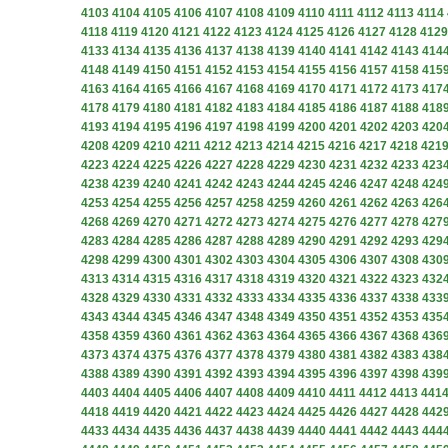
4103
4104
4105
4106
4107
4108
4109
4110
4111
4112
4113
4114
4118
4119
4120
4121
4122
4123
4124
4125
4126
4127
4128
4129
4133
4134
4135
4136
4137
4138
4139
4140
4141
4142
4143
414
4148
4149
4150
4151
4152
4153
4154
4155
4156
4157
4158
415
4163
4164
4165
4166
4167
4168
4169
4170
4171
4172
4173
417
4178
4179
4180
4181
4182
4183
4184
4185
4186
4187
4188
418
4193
4194
4195
4196
4197
4198
4199
4200
4201
4202
4203
420
4208
4209
4210
4211
4212
4213
4214
4215
4216
4217
4218
421
4223
4224
4225
4226
4227
4228
4229
4230
4231
4232
4233
423
4238
4239
4240
4241
4242
4243
4244
4245
4246
4247
4248
424
4253
4254
4255
4256
4257
4258
4259
4260
4261
4262
4263
426
4268
4269
4270
4271
4272
4273
4274
4275
4276
4277
4278
427
4283
4284
4285
4286
4287
4288
4289
4290
4291
4292
4293
429
4298
4299
4300
4301
4302
4303
4304
4305
4306
4307
4308
430
4313
4314
4315
4316
4317
4318
4319
4320
4321
4322
4323
432
4328
4329
4330
4331
4332
4333
4334
4335
4336
4337
4338
433
4343
4344
4345
4346
4347
4348
4349
4350
4351
4352
4353
435
4358
4359
4360
4361
4362
4363
4364
4365
4366
4367
4368
436
4373
4374
4375
4376
4377
4378
4379
4380
4381
4382
4383
438
4388
4389
4390
4391
4392
4393
4394
4395
4396
4397
4398
439
4403
4404
4405
4406
4407
4408
4409
4410
4411
4412
4413
441
4418
4419
4420
4421
4422
4423
4424
4425
4426
4427
4428
442
4433
4434
4435
4436
4437
4438
4439
4440
4441
4442
4443
444