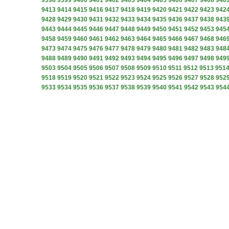
9398
9399
9400
9401
9402
9403
9404
9405
9406
9407
9408
940
9413
9414
9415
9416
9417
9418
9419
9420
9421
9422
9423
942
9428
9429
9430
9431
9432
9433
9434
9435
9436
9437
9438
943
9443
9444
9445
9446
9447
9448
9449
9450
9451
9452
9453
945
9458
9459
9460
9461
9462
9463
9464
9465
9466
9467
9468
946
9473
9474
9475
9476
9477
9478
9479
9480
9481
9482
9483
948
9488
9489
9490
9491
9492
9493
9494
9495
9496
9497
9498
949
9503
9504
9505
9506
9507
9508
9509
9510
9511
9512
9513
951
9518
9519
9520
9521
9522
9523
9524
9525
9526
9527
9528
952
9533
9534
9535
9536
9537
9538
9539
9540
9541
9542
9543
954