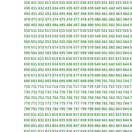
410
411
412
413
414
415
416
417
418
419
420
421
422
423
424
4
430
431
432
433
434
435
436
437
438
439
440
441
442
443
444
4
450
451
452
453
454
455
456
457
458
459
460
461
462
463
464
4
470
471
472
473
474
475
476
477
478
479
480
481
482
483
484
4
490
491
492
493
494
495
496
497
498
499
500
501
502
503
504
5
510
511
512
513
514
515
516
517
518
519
520
521
522
523
524
5
530
531
532
533
534
535
536
537
538
539
540
541
542
543
544
5
550
551
552
553
554
555
556
557
558
559
560
561
562
563
564
5
570
571
572
573
574
575
576
577
578
579
580
581
582
583
584
5
590
591
592
593
594
595
596
597
598
599
600
601
602
603
604
6
610
611
612
613
614
615
616
617
618
619
620
621
622
623
624
6
630
631
632
633
634
635
636
637
638
639
640
641
642
643
644
6
650
651
652
653
654
655
656
657
658
659
660
661
662
663
664
6
670
671
672
673
674
675
676
677
678
679
680
681
682
683
684
6
690
691
692
693
694
695
696
697
698
699
700
701
702
703
704
7
710
711
712
713
714
715
716
717
718
719
720
721
722
723
724
7
730
731
732
733
734
735
736
737
738
739
740
741
742
743
744
7
750
751
752
753
754
755
756
757
758
759
760
761
762
763
764
7
770
771
772
773
774
775
776
777
778
779
780
781
782
783
784
7
790
791
792
793
794
795
796
797
798
799
800
801
802
803
804
8
810
811
812
813
814
815
816
817
818
819
820
821
822
823
824
8
830
831
832
833
834
835
836
837
838
839
840
841
842
843
844
8
850
851
852
853
854
855
856
857
858
859
860
861
862
863
864
8
870
871
872
873
874
875
876
877
878
879
880
881
882
883
884
8