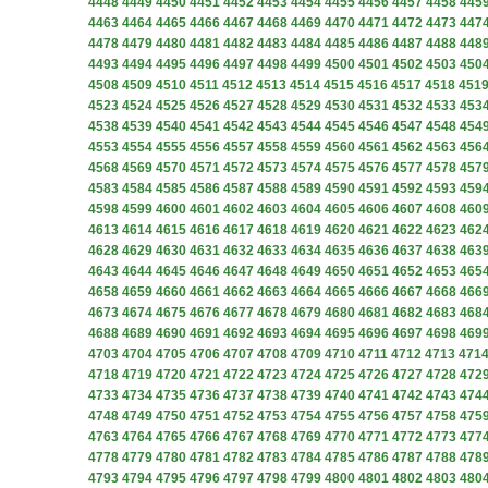
4448
4449
4450
4451
4452
4453
4454
4455
4456
4457
4458
445
4463
4464
4465
4466
4467
4468
4469
4470
4471
4472
4473
447
4478
4479
4480
4481
4482
4483
4484
4485
4486
4487
4488
448
4493
4494
4495
4496
4497
4498
4499
4500
4501
4502
4503
450
4508
4509
4510
4511
4512
4513
4514
4515
4516
4517
4518
451
4523
4524
4525
4526
4527
4528
4529
4530
4531
4532
4533
453
4538
4539
4540
4541
4542
4543
4544
4545
4546
4547
4548
454
4553
4554
4555
4556
4557
4558
4559
4560
4561
4562
4563
456
4568
4569
4570
4571
4572
4573
4574
4575
4576
4577
4578
457
4583
4584
4585
4586
4587
4588
4589
4590
4591
4592
4593
459
4598
4599
4600
4601
4602
4603
4604
4605
4606
4607
4608
460
4613
4614
4615
4616
4617
4618
4619
4620
4621
4622
4623
462
4628
4629
4630
4631
4632
4633
4634
4635
4636
4637
4638
463
4643
4644
4645
4646
4647
4648
4649
4650
4651
4652
4653
465
4658
4659
4660
4661
4662
4663
4664
4665
4666
4667
4668
466
4673
4674
4675
4676
4677
4678
4679
4680
4681
4682
4683
468
4688
4689
4690
4691
4692
4693
4694
4695
4696
4697
4698
469
4703
4704
4705
4706
4707
4708
4709
4710
4711
4712
4713
471
4718
4719
4720
4721
4722
4723
4724
4725
4726
4727
4728
472
4733
4734
4735
4736
4737
4738
4739
4740
4741
4742
4743
474
4748
4749
4750
4751
4752
4753
4754
4755
4756
4757
4758
475
4763
4764
4765
4766
4767
4768
4769
4770
4771
4772
4773
477
4778
4779
4780
4781
4782
4783
4784
4785
4786
4787
4788
478
4793
4794
4795
4796
4797
4798
4799
4800
4801
4802
4803
480