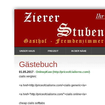
UNSER HAUS
FREIZEIT
IN DER NÄHE
Gästebuch
01.05.2017
-
OnlinepKaw
(http://priceofcialisrnx.com/)
cialis vergleic
<a href=http://priceofcialisrnx.com/>cialis generic</a>
<a href="http://priceofcialisrnx.com/">cialis online</a>
cheap cialis softtabs