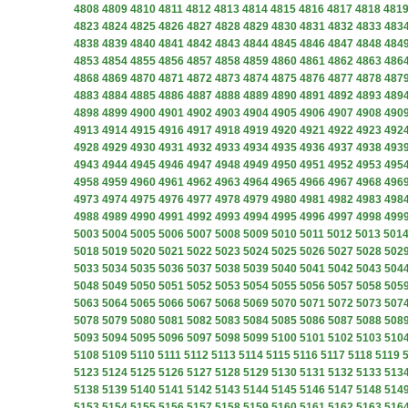
4808
4809
4810
4811
4812
4813
4814
4815
4816
4817
4818
481
4823
4824
4825
4826
4827
4828
4829
4830
4831
4832
4833
483
4838
4839
4840
4841
4842
4843
4844
4845
4846
4847
4848
484
4853
4854
4855
4856
4857
4858
4859
4860
4861
4862
4863
486
4868
4869
4870
4871
4872
4873
4874
4875
4876
4877
4878
487
4883
4884
4885
4886
4887
4888
4889
4890
4891
4892
4893
489
4898
4899
4900
4901
4902
4903
4904
4905
4906
4907
4908
490
4913
4914
4915
4916
4917
4918
4919
4920
4921
4922
4923
492
4928
4929
4930
4931
4932
4933
4934
4935
4936
4937
4938
493
4943
4944
4945
4946
4947
4948
4949
4950
4951
4952
4953
495
4958
4959
4960
4961
4962
4963
4964
4965
4966
4967
4968
496
4973
4974
4975
4976
4977
4978
4979
4980
4981
4982
4983
498
4988
4989
4990
4991
4992
4993
4994
4995
4996
4997
4998
499
5003
5004
5005
5006
5007
5008
5009
5010
5011
5012
5013
501
5018
5019
5020
5021
5022
5023
5024
5025
5026
5027
5028
502
5033
5034
5035
5036
5037
5038
5039
5040
5041
5042
5043
504
5048
5049
5050
5051
5052
5053
5054
5055
5056
5057
5058
505
5063
5064
5065
5066
5067
5068
5069
5070
5071
5072
5073
507
5078
5079
5080
5081
5082
5083
5084
5085
5086
5087
5088
508
5093
5094
5095
5096
5097
5098
5099
5100
5101
5102
5103
510
5108
5109
5110
5111
5112
5113
5114
5115
5116
5117
5118
5119
5123
5124
5125
5126
5127
5128
5129
5130
5131
5132
5133
513
5138
5139
5140
5141
5142
5143
5144
5145
5146
5147
5148
514
5153
5154
5155
5156
5157
5158
5159
5160
5161
5162
5163
516