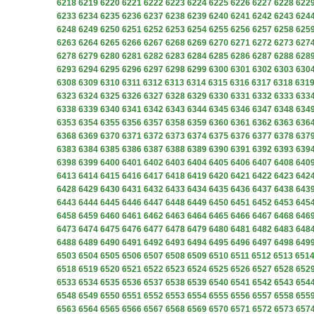
6218
6219
6220
6221
6222
6223
6224
6225
6226
6227
6228
622
6233
6234
6235
6236
6237
6238
6239
6240
6241
6242
6243
624
6248
6249
6250
6251
6252
6253
6254
6255
6256
6257
6258
625
6263
6264
6265
6266
6267
6268
6269
6270
6271
6272
6273
627
6278
6279
6280
6281
6282
6283
6284
6285
6286
6287
6288
628
6293
6294
6295
6296
6297
6298
6299
6300
6301
6302
6303
630
6308
6309
6310
6311
6312
6313
6314
6315
6316
6317
6318
631
6323
6324
6325
6326
6327
6328
6329
6330
6331
6332
6333
633
6338
6339
6340
6341
6342
6343
6344
6345
6346
6347
6348
634
6353
6354
6355
6356
6357
6358
6359
6360
6361
6362
6363
636
6368
6369
6370
6371
6372
6373
6374
6375
6376
6377
6378
637
6383
6384
6385
6386
6387
6388
6389
6390
6391
6392
6393
639
6398
6399
6400
6401
6402
6403
6404
6405
6406
6407
6408
640
6413
6414
6415
6416
6417
6418
6419
6420
6421
6422
6423
642
6428
6429
6430
6431
6432
6433
6434
6435
6436
6437
6438
643
6443
6444
6445
6446
6447
6448
6449
6450
6451
6452
6453
645
6458
6459
6460
6461
6462
6463
6464
6465
6466
6467
6468
646
6473
6474
6475
6476
6477
6478
6479
6480
6481
6482
6483
648
6488
6489
6490
6491
6492
6493
6494
6495
6496
6497
6498
649
6503
6504
6505
6506
6507
6508
6509
6510
6511
6512
6513
651
6518
6519
6520
6521
6522
6523
6524
6525
6526
6527
6528
652
6533
6534
6535
6536
6537
6538
6539
6540
6541
6542
6543
654
6548
6549
6550
6551
6552
6553
6554
6555
6556
6557
6558
655
6563
6564
6565
6566
6567
6568
6569
6570
6571
6572
6573
657