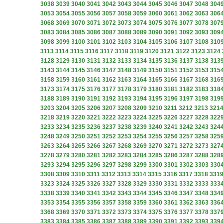
3038
3039
3040
3041
3042
3043
3044
3045
3046
3047
3048
304
3053
3054
3055
3056
3057
3058
3059
3060
3061
3062
3063
306
3068
3069
3070
3071
3072
3073
3074
3075
3076
3077
3078
307
3083
3084
3085
3086
3087
3088
3089
3090
3091
3092
3093
309
3098
3099
3100
3101
3102
3103
3104
3105
3106
3107
3108
310
3113
3114
3115
3116
3117
3118
3119
3120
3121
3122
3123
3124
3128
3129
3130
3131
3132
3133
3134
3135
3136
3137
3138
313
3143
3144
3145
3146
3147
3148
3149
3150
3151
3152
3153
315
3158
3159
3160
3161
3162
3163
3164
3165
3166
3167
3168
316
3173
3174
3175
3176
3177
3178
3179
3180
3181
3182
3183
318
3188
3189
3190
3191
3192
3193
3194
3195
3196
3197
3198
319
3203
3204
3205
3206
3207
3208
3209
3210
3211
3212
3213
321
3218
3219
3220
3221
3222
3223
3224
3225
3226
3227
3228
322
3233
3234
3235
3236
3237
3238
3239
3240
3241
3242
3243
324
3248
3249
3250
3251
3252
3253
3254
3255
3256
3257
3258
325
3263
3264
3265
3266
3267
3268
3269
3270
3271
3272
3273
327
3278
3279
3280
3281
3282
3283
3284
3285
3286
3287
3288
328
3293
3294
3295
3296
3297
3298
3299
3300
3301
3302
3303
330
3308
3309
3310
3311
3312
3313
3314
3315
3316
3317
3318
331
3323
3324
3325
3326
3327
3328
3329
3330
3331
3332
3333
333
3338
3339
3340
3341
3342
3343
3344
3345
3346
3347
3348
334
3353
3354
3355
3356
3357
3358
3359
3360
3361
3362
3363
336
3368
3369
3370
3371
3372
3373
3374
3375
3376
3377
3378
337
3383
3384
3385
3386
3387
3388
3389
3390
3391
3392
3393
339