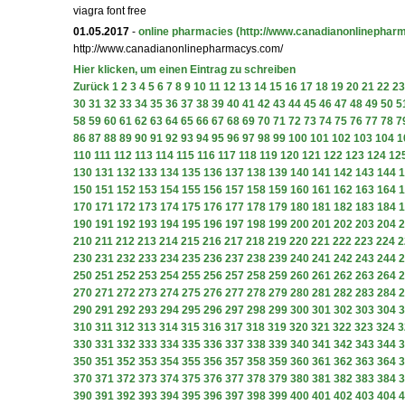
viagra font free
01.05.2017
-
online pharmacies
(http://www.canadianonlinephar
http://www.canadianonlinepharmacys.com/
Hier klicken, um einen Eintrag zu schreiben
Zurück
1
2
3
4
5
6
7
8
9
10
11
12
13
14
15
16
17
18
19
20
21
22
23
30
31
32
33
34
35
36
37
38
39
40
41
42
43
44
45
46
47
48
49
50
5
58
59
60
61
62
63
64
65
66
67
68
69
70
71
72
73
74
75
76
77
78
7
86
87
88
89
90
91
92
93
94
95
96
97
98
99
100
101
102
103
104
1
110
111
112
113
114
115
116
117
118
119
120
121
122
123
124
12
130
131
132
133
134
135
136
137
138
139
140
141
142
143
144
1
150
151
152
153
154
155
156
157
158
159
160
161
162
163
164
1
170
171
172
173
174
175
176
177
178
179
180
181
182
183
184
1
190
191
192
193
194
195
196
197
198
199
200
201
202
203
204
2
210
211
212
213
214
215
216
217
218
219
220
221
222
223
224
2
230
231
232
233
234
235
236
237
238
239
240
241
242
243
244
2
250
251
252
253
254
255
256
257
258
259
260
261
262
263
264
2
270
271
272
273
274
275
276
277
278
279
280
281
282
283
284
2
290
291
292
293
294
295
296
297
298
299
300
301
302
303
304
3
310
311
312
313
314
315
316
317
318
319
320
321
322
323
324
3
330
331
332
333
334
335
336
337
338
339
340
341
342
343
344
3
350
351
352
353
354
355
356
357
358
359
360
361
362
363
364
3
370
371
372
373
374
375
376
377
378
379
380
381
382
383
384
3
390
391
392
393
394
395
396
397
398
399
400
401
402
403
404
4