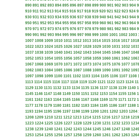
890
891
892
893
894
895
896
897
898
899
900
901
902
903
904
9
910
911
912
913
914
915
916
917
918
919
920
921
922
923
924
9
930
931
932
933
934
935
936
937
938
939
940
941
942
943
944
9
950
951
952
953
954
955
956
957
958
959
960
961
962
963
964
9
970
971
972
973
974
975
976
977
978
979
980
981
982
983
984
9
990
991
992
993
994
995
996
997
998
999
1000
1001
1002
1003
1007
1008
1009
1010
1011
1012
1013
1014
1015
1016
1017
101
1022
1023
1024
1025
1026
1027
1028
1029
1030
1031
1032
103
1037
1038
1039
1040
1041
1042
1043
1044
1045
1046
1047
104
1052
1053
1054
1055
1056
1057
1058
1059
1060
1061
1062
106
1067
1068
1069
1070
1071
1072
1073
1074
1075
1076
1077
107
1082
1083
1084
1085
1086
1087
1088
1089
1090
1091
1092
109
1097
1098
1099
1100
1101
1102
1103
1104
1105
1106
1107
1108
1113
1114
1115
1116
1117
1118
1119
1120
1121
1122
1123
1124
11
1129
1130
1131
1132
1133
1134
1135
1136
1137
1138
1139
1140
1
1145
1146
1147
1148
1149
1150
1151
1152
1153
1154
1155
1156
1
1161
1162
1163
1164
1165
1166
1167
1168
1169
1170
1171
1172
1
1177
1178
1179
1180
1181
1182
1183
1184
1185
1186
1187
1188
1
1193
1194
1195
1196
1197
1198
1199
1200
1201
1202
1203
1204
1208
1209
1210
1211
1212
1213
1214
1215
1216
1217
1218
121
1223
1224
1225
1226
1227
1228
1229
1230
1231
1232
1233
123
1238
1239
1240
1241
1242
1243
1244
1245
1246
1247
1248
124
1253
1254
1255
1256
1257
1258
1259
1260
1261
1262
1263
126