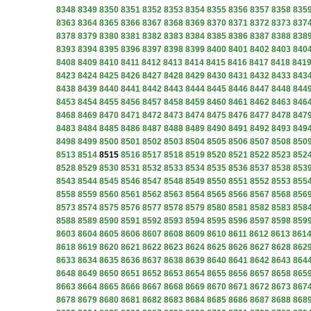
8348
8349
8350
8351
8352
8353
8354
8355
8356
8357
8358
835
8363
8364
8365
8366
8367
8368
8369
8370
8371
8372
8373
837
8378
8379
8380
8381
8382
8383
8384
8385
8386
8387
8388
838
8393
8394
8395
8396
8397
8398
8399
8400
8401
8402
8403
840
8408
8409
8410
8411
8412
8413
8414
8415
8416
8417
8418
841
8423
8424
8425
8426
8427
8428
8429
8430
8431
8432
8433
843
8438
8439
8440
8441
8442
8443
8444
8445
8446
8447
8448
844
8453
8454
8455
8456
8457
8458
8459
8460
8461
8462
8463
846
8468
8469
8470
8471
8472
8473
8474
8475
8476
8477
8478
847
8483
8484
8485
8486
8487
8488
8489
8490
8491
8492
8493
849
8498
8499
8500
8501
8502
8503
8504
8505
8506
8507
8508
850
8513
8514
8515
8516
8517
8518
8519
8520
8521
8522
8523
852
8528
8529
8530
8531
8532
8533
8534
8535
8536
8537
8538
853
8543
8544
8545
8546
8547
8548
8549
8550
8551
8552
8553
855
8558
8559
8560
8561
8562
8563
8564
8565
8566
8567
8568
856
8573
8574
8575
8576
8577
8578
8579
8580
8581
8582
8583
858
8588
8589
8590
8591
8592
8593
8594
8595
8596
8597
8598
859
8603
8604
8605
8606
8607
8608
8609
8610
8611
8612
8613
861
8618
8619
8620
8621
8622
8623
8624
8625
8626
8627
8628
862
8633
8634
8635
8636
8637
8638
8639
8640
8641
8642
8643
864
8648
8649
8650
8651
8652
8653
8654
8655
8656
8657
8658
865
8663
8664
8665
8666
8667
8668
8669
8670
8671
8672
8673
867
8678
8679
8680
8681
8682
8683
8684
8685
8686
8687
8688
868