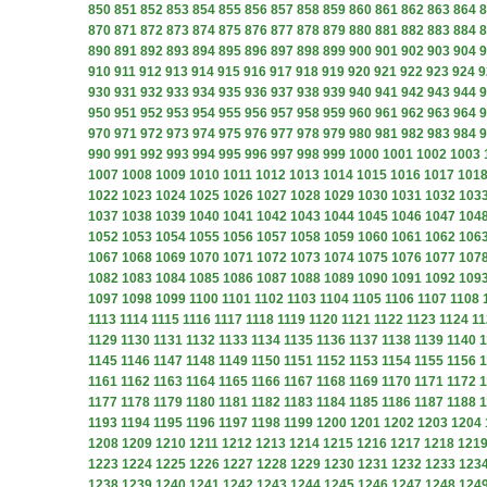
850
851
852
853
854
855
856
857
858
859
860
861
862
863
864
8
870
871
872
873
874
875
876
877
878
879
880
881
882
883
884
8
890
891
892
893
894
895
896
897
898
899
900
901
902
903
904
9
910
911
912
913
914
915
916
917
918
919
920
921
922
923
924
9
930
931
932
933
934
935
936
937
938
939
940
941
942
943
944
9
950
951
952
953
954
955
956
957
958
959
960
961
962
963
964
9
970
971
972
973
974
975
976
977
978
979
980
981
982
983
984
9
990
991
992
993
994
995
996
997
998
999
1000
1001
1002
1003
1007
1008
1009
1010
1011
1012
1013
1014
1015
1016
1017
101
1022
1023
1024
1025
1026
1027
1028
1029
1030
1031
1032
103
1037
1038
1039
1040
1041
1042
1043
1044
1045
1046
1047
104
1052
1053
1054
1055
1056
1057
1058
1059
1060
1061
1062
106
1067
1068
1069
1070
1071
1072
1073
1074
1075
1076
1077
107
1082
1083
1084
1085
1086
1087
1088
1089
1090
1091
1092
109
1097
1098
1099
1100
1101
1102
1103
1104
1105
1106
1107
1108
1113
1114
1115
1116
1117
1118
1119
1120
1121
1122
1123
1124
11
1129
1130
1131
1132
1133
1134
1135
1136
1137
1138
1139
1140
1
1145
1146
1147
1148
1149
1150
1151
1152
1153
1154
1155
1156
1
1161
1162
1163
1164
1165
1166
1167
1168
1169
1170
1171
1172
1
1177
1178
1179
1180
1181
1182
1183
1184
1185
1186
1187
1188
1
1193
1194
1195
1196
1197
1198
1199
1200
1201
1202
1203
1204
1208
1209
1210
1211
1212
1213
1214
1215
1216
1217
1218
121
1223
1224
1225
1226
1227
1228
1229
1230
1231
1232
1233
123
1238
1239
1240
1241
1242
1243
1244
1245
1246
1247
1248
124