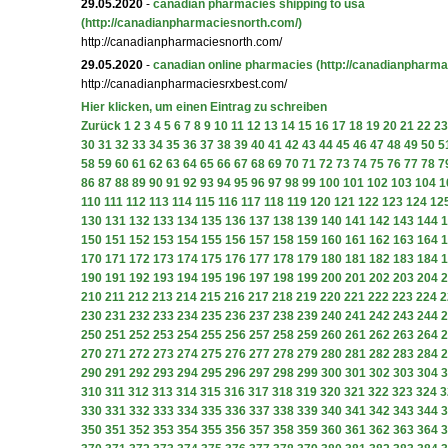
29.05.2020
-
canadian pharmacies shipping to usa
(http://canadianpharmaciesnorth.com/)
http://canadianpharmaciesnorth.com/
29.05.2020
-
canadian online pharmacies
(http://canadianpharma
http://canadianpharmaciesrxbest.com/
Hier klicken, um einen Eintrag zu schreiben
Zurück
1
2
3
4
5
6
7
8
9
10
11
12
13
14
15
16
17
18
19
20
21
22
23
30
31
32
33
34
35
36
37
38
39
40
41
42
43
44
45
46
47
48
49
50
5
58
59
60
61
62
63
64
65
66
67
68
69
70
71
72
73
74
75
76
77
78
7
86
87
88
89
90
91
92
93
94
95
96
97
98
99
100
101
102
103
104
1
110
111
112
113
114
115
116
117
118
119
120
121
122
123
124
12
130
131
132
133
134
135
136
137
138
139
140
141
142
143
144
1
150
151
152
153
154
155
156
157
158
159
160
161
162
163
164
1
170
171
172
173
174
175
176
177
178
179
180
181
182
183
184
1
190
191
192
193
194
195
196
197
198
199
200
201
202
203
204
2
210
211
212
213
214
215
216
217
218
219
220
221
222
223
224
2
230
231
232
233
234
235
236
237
238
239
240
241
242
243
244
2
250
251
252
253
254
255
256
257
258
259
260
261
262
263
264
2
270
271
272
273
274
275
276
277
278
279
280
281
282
283
284
2
290
291
292
293
294
295
296
297
298
299
300
301
302
303
304
3
310
311
312
313
314
315
316
317
318
319
320
321
322
323
324
3
330
331
332
333
334
335
336
337
338
339
340
341
342
343
344
3
350
351
352
353
354
355
356
357
358
359
360
361
362
363
364
3