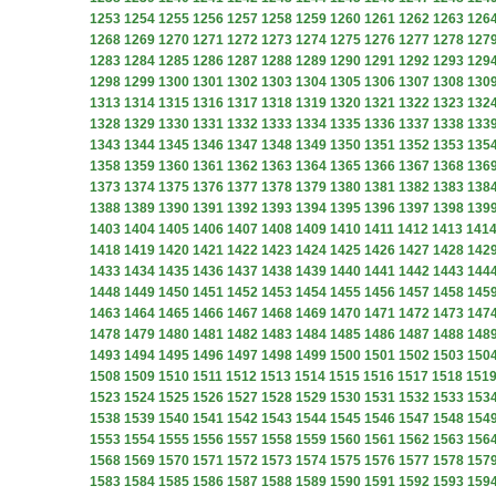
1253
1254
1255
1256
1257
1258
1259
1260
1261
1262
1263
126
1268
1269
1270
1271
1272
1273
1274
1275
1276
1277
1278
127
1283
1284
1285
1286
1287
1288
1289
1290
1291
1292
1293
129
1298
1299
1300
1301
1302
1303
1304
1305
1306
1307
1308
130
1313
1314
1315
1316
1317
1318
1319
1320
1321
1322
1323
132
1328
1329
1330
1331
1332
1333
1334
1335
1336
1337
1338
133
1343
1344
1345
1346
1347
1348
1349
1350
1351
1352
1353
135
1358
1359
1360
1361
1362
1363
1364
1365
1366
1367
1368
136
1373
1374
1375
1376
1377
1378
1379
1380
1381
1382
1383
138
1388
1389
1390
1391
1392
1393
1394
1395
1396
1397
1398
139
1403
1404
1405
1406
1407
1408
1409
1410
1411
1412
1413
141
1418
1419
1420
1421
1422
1423
1424
1425
1426
1427
1428
142
1433
1434
1435
1436
1437
1438
1439
1440
1441
1442
1443
144
1448
1449
1450
1451
1452
1453
1454
1455
1456
1457
1458
145
1463
1464
1465
1466
1467
1468
1469
1470
1471
1472
1473
147
1478
1479
1480
1481
1482
1483
1484
1485
1486
1487
1488
148
1493
1494
1495
1496
1497
1498
1499
1500
1501
1502
1503
150
1508
1509
1510
1511
1512
1513
1514
1515
1516
1517
1518
151
1523
1524
1525
1526
1527
1528
1529
1530
1531
1532
1533
153
1538
1539
1540
1541
1542
1543
1544
1545
1546
1547
1548
154
1553
1554
1555
1556
1557
1558
1559
1560
1561
1562
1563
156
1568
1569
1570
1571
1572
1573
1574
1575
1576
1577
1578
157
1583
1584
1585
1586
1587
1588
1589
1590
1591
1592
1593
159