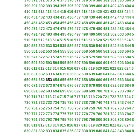
370
371
372
373
374
375
376
377
378
379
380
381
382
383
384
3
390
391
392
393
394
395
396
397
398
399
400
401
402
403
404
4
410
411
412
413
414
415
416
417
418
419
420
421
422
423
424
4
430
431
432
433
434
435
436
437
438
439
440
441
442
443
444
4
450
451
452
453
454
455
456
457
458
459
460
461
462
463
464
4
470
471
472
473
474
475
476
477
478
479
480
481
482
483
484
4
490
491
492
493
494
495
496
497
498
499
500
501
502
503
504
5
510
511
512
513
514
515
516
517
518
519
520
521
522
523
524
5
530
531
532
533
534
535
536
537
538
539
540
541
542
543
544
5
550
551
552
553
554
555
556
557
558
559
560
561
562
563
564
5
570
571
572
573
574
575
576
577
578
579
580
581
582
583
584
5
590
591
592
593
594
595
596
597
598
599
600
601
602
603
604
6
610
611
612
613
614
615
616
617
618
619
620
621
622
623
624
6
630
631
632
633
634
635
636
637
638
639
640
641
642
643
644
6
650
651
652
653
654
655
656
657
658
659
660
661
662
663
664
6
670
671
672
673
674
675
676
677
678
679
680
681
682
683
684
6
690
691
692
693
694
695
696
697
698
699
700
701
702
703
704
7
710
711
712
713
714
715
716
717
718
719
720
721
722
723
724
7
730
731
732
733
734
735
736
737
738
739
740
741
742
743
744
7
750
751
752
753
754
755
756
757
758
759
760
761
762
763
764
7
770
771
772
773
774
775
776
777
778
779
780
781
782
783
784
7
790
791
792
793
794
795
796
797
798
799
800
801
802
803
804
8
810
811
812
813
814
815
816
817
818
819
820
821
822
823
824
8
830
831
832
833
834
835
836
837
838
839
840
841
842
843
844
8