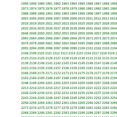
1958
1959
1960
1961
1962
1963
1964
1965
1966
1967
1968
196
1973
1974
1975
1976
1977
1978
1979
1980
1981
1982
1983
198
1988
1989
1990
1991
1992
1993
1994
1995
1996
1997
1998
199
2003
2004
2005
2006
2007
2008
2009
2010
2011
2012
2013
201
2018
2019
2020
2021
2022
2023
2024
2025
2026
2027
2028
202
2033
2034
2035
2036
2037
2038
2039
2040
2041
2042
2043
204
2048
2049
2050
2051
2052
2053
2054
2055
2056
2057
2058
205
2063
2064
2065
2066
2067
2068
2069
2070
2071
2072
2073
207
2078
2079
2080
2081
2082
2083
2084
2085
2086
2087
2088
208
2093
2094
2095
2096
2097
2098
2099
2100
2101
2102
2103
210
2108
2109
2110
2111
2112
2113
2114
2115
2116
2117
2118
2119
2123
2124
2125
2126
2127
2128
2129
2130
2131
2132
2133
213
2138
2139
2140
2141
2142
2143
2144
2145
2146
2147
2148
214
2153
2154
2155
2156
2157
2158
2159
2160
2161
2162
2163
216
2168
2169
2170
2171
2172
2173
2174
2175
2176
2177
2178
217
2183
2184
2185
2186
2187
2188
2189
2190
2191
2192
2193
219
2198
2199
2200
2201
2202
2203
2204
2205
2206
2207
2208
220
2213
2214
2215
2216
2217
2218
2219
2220
2221
2222
2223
222
2228
2229
2230
2231
2232
2233
2234
2235
2236
2237
2238
223
2243
2244
2245
2246
2247
2248
2249
2250
2251
2252
2253
225
2258
2259
2260
2261
2262
2263
2264
2265
2266
2267
2268
226
2273
2274
2275
2276
2277
2278
2279
2280
2281
2282
2283
228
2288
2289
2290
2291
2292
2293
2294
2295
2296
2297
2298
229