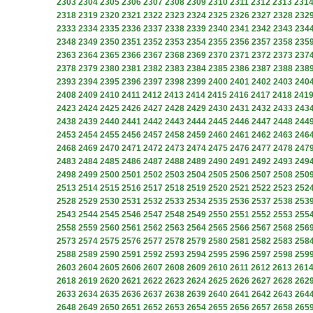
2303
2304
2305
2306
2307
2308
2309
2310
2311
2312
2313
231
2318
2319
2320
2321
2322
2323
2324
2325
2326
2327
2328
232
2333
2334
2335
2336
2337
2338
2339
2340
2341
2342
2343
234
2348
2349
2350
2351
2352
2353
2354
2355
2356
2357
2358
235
2363
2364
2365
2366
2367
2368
2369
2370
2371
2372
2373
237
2378
2379
2380
2381
2382
2383
2384
2385
2386
2387
2388
238
2393
2394
2395
2396
2397
2398
2399
2400
2401
2402
2403
240
2408
2409
2410
2411
2412
2413
2414
2415
2416
2417
2418
241
2423
2424
2425
2426
2427
2428
2429
2430
2431
2432
2433
243
2438
2439
2440
2441
2442
2443
2444
2445
2446
2447
2448
244
2453
2454
2455
2456
2457
2458
2459
2460
2461
2462
2463
246
2468
2469
2470
2471
2472
2473
2474
2475
2476
2477
2478
247
2483
2484
2485
2486
2487
2488
2489
2490
2491
2492
2493
249
2498
2499
2500
2501
2502
2503
2504
2505
2506
2507
2508
250
2513
2514
2515
2516
2517
2518
2519
2520
2521
2522
2523
252
2528
2529
2530
2531
2532
2533
2534
2535
2536
2537
2538
253
2543
2544
2545
2546
2547
2548
2549
2550
2551
2552
2553
255
2558
2559
2560
2561
2562
2563
2564
2565
2566
2567
2568
256
2573
2574
2575
2576
2577
2578
2579
2580
2581
2582
2583
258
2588
2589
2590
2591
2592
2593
2594
2595
2596
2597
2598
259
2603
2604
2605
2606
2607
2608
2609
2610
2611
2612
2613
261
2618
2619
2620
2621
2622
2623
2624
2625
2626
2627
2628
262
2633
2634
2635
2636
2637
2638
2639
2640
2641
2642
2643
264
2648
2649
2650
2651
2652
2653
2654
2655
2656
2657
2658
265