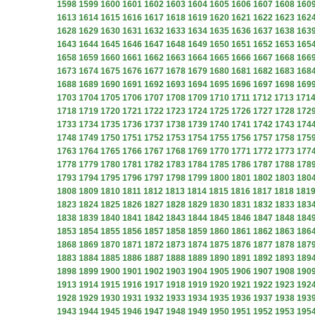
1598
1599
1600
1601
1602
1603
1604
1605
1606
1607
1608
160
1613
1614
1615
1616
1617
1618
1619
1620
1621
1622
1623
162
1628
1629
1630
1631
1632
1633
1634
1635
1636
1637
1638
163
1643
1644
1645
1646
1647
1648
1649
1650
1651
1652
1653
165
1658
1659
1660
1661
1662
1663
1664
1665
1666
1667
1668
166
1673
1674
1675
1676
1677
1678
1679
1680
1681
1682
1683
168
1688
1689
1690
1691
1692
1693
1694
1695
1696
1697
1698
169
1703
1704
1705
1706
1707
1708
1709
1710
1711
1712
1713
171
1718
1719
1720
1721
1722
1723
1724
1725
1726
1727
1728
172
1733
1734
1735
1736
1737
1738
1739
1740
1741
1742
1743
174
1748
1749
1750
1751
1752
1753
1754
1755
1756
1757
1758
175
1763
1764
1765
1766
1767
1768
1769
1770
1771
1772
1773
177
1778
1779
1780
1781
1782
1783
1784
1785
1786
1787
1788
178
1793
1794
1795
1796
1797
1798
1799
1800
1801
1802
1803
180
1808
1809
1810
1811
1812
1813
1814
1815
1816
1817
1818
181
1823
1824
1825
1826
1827
1828
1829
1830
1831
1832
1833
183
1838
1839
1840
1841
1842
1843
1844
1845
1846
1847
1848
184
1853
1854
1855
1856
1857
1858
1859
1860
1861
1862
1863
186
1868
1869
1870
1871
1872
1873
1874
1875
1876
1877
1878
187
1883
1884
1885
1886
1887
1888
1889
1890
1891
1892
1893
189
1898
1899
1900
1901
1902
1903
1904
1905
1906
1907
1908
190
1913
1914
1915
1916
1917
1918
1919
1920
1921
1922
1923
192
1928
1929
1930
1931
1932
1933
1934
1935
1936
1937
1938
193
1943
1944
1945
1946
1947
1948
1949
1950
1951
1952
1953
195