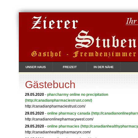
UNSER HAUS
FREIZEIT
IN DER NÄHE
Gästebuch
29.05.2020
-
pharcharmy online no precipitation
(http://canadianpharmaciestrust.com/)
http://canadianpharmaciestrust.com/
29.05.2020
-
online pharmacy canada
(http://canadianonlinepha
http://canadianonlinepharmacywest.com/
29.05.2020
-
online pharmacies
(http://canadianhealthypharmacy
http://canadianhealthypharmacyrx.com/