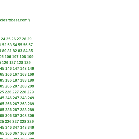
ciesrxbest.com/)
24
25
26
27
28
29
1
52
53
54
55
56
57
9
80
81
82
83
84
85
05
106
107
108
109
5
126
127
128
129
45
146
147
148
149
65
166
167
168
169
85
186
187
188
189
05
206
207
208
209
25
226
227
228
229
45
246
247
248
249
65
266
267
268
269
85
286
287
288
289
05
306
307
308
309
25
326
327
328
329
45
346
347
348
349
65
366
367
368
369