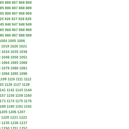
65
866
867
868
869
85
886
887
888
889
05
906
907
908
909
25
926
927
928
929
45
946
947
948
949
65
966
967
968
969
85
986
987
988
989
1004
1005
1006
8
1019
1020
1021
3
1034
1035
1036
8
1049
1050
1051
3
1064
1065
1066
8
1079
1080
1081
3
1094
1095
1096
1109
1110
1111
1112
25
1126
1127
1128
141
1142
1143
1144
157
1158
1159
1160
173
1174
1175
1176
189
1190
1191
1192
1205
1206
1207
9
1220
1221
1222
4
1235
1236
1237
9
1250
1251
1252