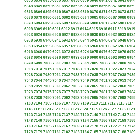
6833
6834
6835
6836
6837
6838
6839
6840
6841
6842
6843
684
6848
6849
6850
6851
6852
6853
6854
6855
6856
6857
6858
685
6863
6864
6865
6866
6867
6868
6869
6870
6871
6872
6873
687
6878
6879
6880
6881
6882
6883
6884
6885
6886
6887
6888
688
6893
6894
6895
6896
6897
6898
6899
6900
6901
6902
6903
690
6908
6909
6910
6911
6912
6913
6914
6915
6916
6917
6918
691
6923
6924
6925
6926
6927
6928
6929
6930
6931
6932
6933
693
6938
6939
6940
6941
6942
6943
6944
6945
6946
6947
6948
694
6953
6954
6955
6956
6957
6958
6959
6960
6961
6962
6963
696
6968
6969
6970
6971
6972
6973
6974
6975
6976
6977
6978
697
6983
6984
6985
6986
6987
6988
6989
6990
6991
6992
6993
699
6998
6999
7000
7001
7002
7003
7004
7005
7006
7007
7008
700
7013
7014
7015
7016
7017
7018
7019
7020
7021
7022
7023
702
7028
7029
7030
7031
7032
7033
7034
7035
7036
7037
7038
703
7043
7044
7045
7046
7047
7048
7049
7050
7051
7052
7053
705
7058
7059
7060
7061
7062
7063
7064
7065
7066
7067
7068
706
7073
7074
7075
7076
7077
7078
7079
7080
7081
7082
7083
708
7088
7089
7090
7091
7092
7093
7094
7095
7096
7097
7098
709
7103
7104
7105
7106
7107
7108
7109
7110
7111
7112
7113
7114
7118
7119
7120
7121
7122
7123
7124
7125
7126
7127
7128
7129
7133
7134
7135
7136
7137
7138
7139
7140
7141
7142
7143
714
7148
7149
7150
7151
7152
7153
7154
7155
7156
7157
7158
715
7163
7164
7165
7166
7167
7168
7169
7170
7171
7172
7173
717
7178
7179
7180
7181
7182
7183
7184
7185
7186
7187
7188
718