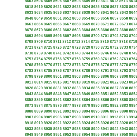
8603
8604
8605
8606
8607
8608
8609
8610
8611
8612
8613
861
8618
8619
8620
8621
8622
8623
8624
8625
8626
8627
8628
862
8633
8634
8635
8636
8637
8638
8639
8640
8641
8642
8643
864
8648
8649
8650
8651
8652
8653
8654
8655
8656
8657
8658
865
8663
8664
8665
8666
8667
8668
8669
8670
8671
8672
8673
867
8678
8679
8680
8681
8682
8683
8684
8685
8686
8687
8688
868
8693
8694
8695
8696
8697
8698
8699
8700
8701
8702
8703
870
8708
8709
8710
8711
8712
8713
8714
8715
8716
8717
8718
871
8723
8724
8725
8726
8727
8728
8729
8730
8731
8732
8733
873
8738
8739
8740
8741
8742
8743
8744
8745
8746
8747
8748
874
8753
8754
8755
8756
8757
8758
8759
8760
8761
8762
8763
876
8768
8769
8770
8771
8772
8773
8774
8775
8776
8777
8778
877
8783
8784
8785
8786
8787
8788
8789
8790
8791
8792
8793
879
8798
8799
8800
8801
8802
8803
8804
8805
8806
8807
8808
880
8813
8814
8815
8816
8817
8818
8819
8820
8821
8822
8823
882
8828
8829
8830
8831
8832
8833
8834
8835
8836
8837
8838
883
8843
8844
8845
8846
8847
8848
8849
8850
8851
8852
8853
885
8858
8859
8860
8861
8862
8863
8864
8865
8866
8867
8868
886
8873
8874
8875
8876
8877
8878
8879
8880
8881
8882
8883
888
8888
8889
8890
8891
8892
8893
8894
8895
8896
8897
8898
889
8903
8904
8905
8906
8907
8908
8909
8910
8911
8912
8913
891
8918
8919
8920
8921
8922
8923
8924
8925
8926
8927
8928
892
8933
8934
8935
8936
8937
8938
8939
8940
8941
8942
8943
894
8948
8949
8950
8951
8952
8953
8954
8955
8956
8957
8958
895