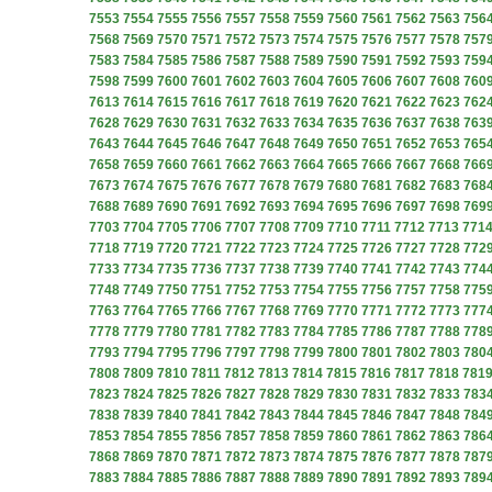
7553
7554
7555
7556
7557
7558
7559
7560
7561
7562
7563
756
7568
7569
7570
7571
7572
7573
7574
7575
7576
7577
7578
757
7583
7584
7585
7586
7587
7588
7589
7590
7591
7592
7593
759
7598
7599
7600
7601
7602
7603
7604
7605
7606
7607
7608
760
7613
7614
7615
7616
7617
7618
7619
7620
7621
7622
7623
762
7628
7629
7630
7631
7632
7633
7634
7635
7636
7637
7638
763
7643
7644
7645
7646
7647
7648
7649
7650
7651
7652
7653
765
7658
7659
7660
7661
7662
7663
7664
7665
7666
7667
7668
766
7673
7674
7675
7676
7677
7678
7679
7680
7681
7682
7683
768
7688
7689
7690
7691
7692
7693
7694
7695
7696
7697
7698
769
7703
7704
7705
7706
7707
7708
7709
7710
7711
7712
7713
771
7718
7719
7720
7721
7722
7723
7724
7725
7726
7727
7728
772
7733
7734
7735
7736
7737
7738
7739
7740
7741
7742
7743
774
7748
7749
7750
7751
7752
7753
7754
7755
7756
7757
7758
775
7763
7764
7765
7766
7767
7768
7769
7770
7771
7772
7773
777
7778
7779
7780
7781
7782
7783
7784
7785
7786
7787
7788
778
7793
7794
7795
7796
7797
7798
7799
7800
7801
7802
7803
780
7808
7809
7810
7811
7812
7813
7814
7815
7816
7817
7818
781
7823
7824
7825
7826
7827
7828
7829
7830
7831
7832
7833
783
7838
7839
7840
7841
7842
7843
7844
7845
7846
7847
7848
784
7853
7854
7855
7856
7857
7858
7859
7860
7861
7862
7863
786
7868
7869
7870
7871
7872
7873
7874
7875
7876
7877
7878
787
7883
7884
7885
7886
7887
7888
7889
7890
7891
7892
7893
789