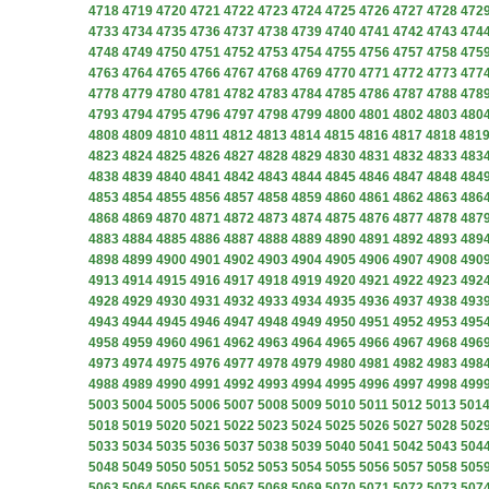
4718
4719
4720
4721
4722
4723
4724
4725
4726
4727
4728
472
4733
4734
4735
4736
4737
4738
4739
4740
4741
4742
4743
474
4748
4749
4750
4751
4752
4753
4754
4755
4756
4757
4758
475
4763
4764
4765
4766
4767
4768
4769
4770
4771
4772
4773
477
4778
4779
4780
4781
4782
4783
4784
4785
4786
4787
4788
478
4793
4794
4795
4796
4797
4798
4799
4800
4801
4802
4803
480
4808
4809
4810
4811
4812
4813
4814
4815
4816
4817
4818
481
4823
4824
4825
4826
4827
4828
4829
4830
4831
4832
4833
483
4838
4839
4840
4841
4842
4843
4844
4845
4846
4847
4848
484
4853
4854
4855
4856
4857
4858
4859
4860
4861
4862
4863
486
4868
4869
4870
4871
4872
4873
4874
4875
4876
4877
4878
487
4883
4884
4885
4886
4887
4888
4889
4890
4891
4892
4893
489
4898
4899
4900
4901
4902
4903
4904
4905
4906
4907
4908
490
4913
4914
4915
4916
4917
4918
4919
4920
4921
4922
4923
492
4928
4929
4930
4931
4932
4933
4934
4935
4936
4937
4938
493
4943
4944
4945
4946
4947
4948
4949
4950
4951
4952
4953
495
4958
4959
4960
4961
4962
4963
4964
4965
4966
4967
4968
496
4973
4974
4975
4976
4977
4978
4979
4980
4981
4982
4983
498
4988
4989
4990
4991
4992
4993
4994
4995
4996
4997
4998
499
5003
5004
5005
5006
5007
5008
5009
5010
5011
5012
5013
501
5018
5019
5020
5021
5022
5023
5024
5025
5026
5027
5028
502
5033
5034
5035
5036
5037
5038
5039
5040
5041
5042
5043
504
5048
5049
5050
5051
5052
5053
5054
5055
5056
5057
5058
505
5063
5064
5065
5066
5067
5068
5069
5070
5071
5072
5073
507