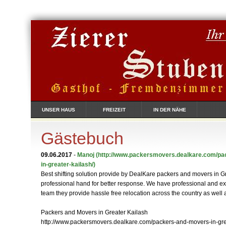
UNSER HAUS
FREIZEIT
IN DER NÄHE
Gästebuch
09.06.2017
-
Manoj
(http://www.packersmovers.dealkare.com/p
in-greater-kailash/)
Best shifting solution provide by DealKare packers and movers in Gr
professional hand for better response. We have professional and e
team they provide hassle free relocation across the country as well
Packers and Movers in Greater Kailash
http://www.packersmovers.dealkare.com/packers-and-movers-in-gre