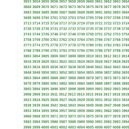
3653
3654
3655
3656
3657
3658
3659
3660
3661
3662
3663
366
3668
3669
3670
3671
3672
3673
3674
3675
3676
3677
3678
367
3683
3684
3685
3686
3687
3688
3689
3690
3691
3692
3693
369
3698
3699
3700
3701
3702
3703
3704
3705
3706
3707
3708
370
3713
3714
3715
3716
3717
3718
3719
3720
3721
3722
3723
372
3728
3729
3730
3731
3732
3733
3734
3735
3736
3737
3738
373
3743
3744
3745
3746
3747
3748
3749
3750
3751
3752
3753
375
3758
3759
3760
3761
3762
3763
3764
3765
3766
3767
3768
376
3773
3774
3775
3776
3777
3778
3779
3780
3781
3782
3783
378
3788
3789
3790
3791
3792
3793
3794
3795
3796
3797
3798
379
3803
3804
3805
3806
3807
3808
3809
3810
3811
3812
3813
381
3818
3819
3820
3821
3822
3823
3824
3825
3826
3827
3828
382
3833
3834
3835
3836
3837
3838
3839
3840
3841
3842
3843
384
3848
3849
3850
3851
3852
3853
3854
3855
3856
3857
3858
385
3863
3864
3865
3866
3867
3868
3869
3870
3871
3872
3873
387
3878
3879
3880
3881
3882
3883
3884
3885
3886
3887
3888
388
3893
3894
3895
3896
3897
3898
3899
3900
3901
3902
3903
390
3908
3909
3910
3911
3912
3913
3914
3915
3916
3917
3918
391
3923
3924
3925
3926
3927
3928
3929
3930
3931
3932
3933
393
3938
3939
3940
3941
3942
3943
3944
3945
3946
3947
3948
394
3953
3954
3955
3956
3957
3958
3959
3960
3961
3962
3963
396
3968
3969
3970
3971
3972
3973
3974
3975
3976
3977
3978
397
3983
3984
3985
3986
3987
3988
3989
3990
3991
3992
3993
399
3998
3999
4000
4001
4002
4003
4004
4005
4006
4007
4008
400