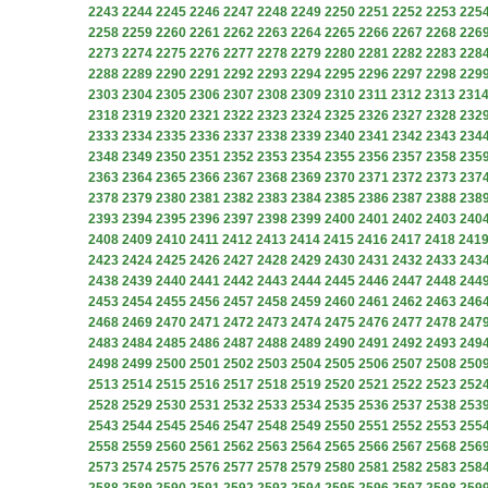
2243
2244
2245
2246
2247
2248
2249
2250
2251
2252
2253
225
2258
2259
2260
2261
2262
2263
2264
2265
2266
2267
2268
226
2273
2274
2275
2276
2277
2278
2279
2280
2281
2282
2283
228
2288
2289
2290
2291
2292
2293
2294
2295
2296
2297
2298
229
2303
2304
2305
2306
2307
2308
2309
2310
2311
2312
2313
231
2318
2319
2320
2321
2322
2323
2324
2325
2326
2327
2328
232
2333
2334
2335
2336
2337
2338
2339
2340
2341
2342
2343
234
2348
2349
2350
2351
2352
2353
2354
2355
2356
2357
2358
235
2363
2364
2365
2366
2367
2368
2369
2370
2371
2372
2373
237
2378
2379
2380
2381
2382
2383
2384
2385
2386
2387
2388
238
2393
2394
2395
2396
2397
2398
2399
2400
2401
2402
2403
240
2408
2409
2410
2411
2412
2413
2414
2415
2416
2417
2418
241
2423
2424
2425
2426
2427
2428
2429
2430
2431
2432
2433
243
2438
2439
2440
2441
2442
2443
2444
2445
2446
2447
2448
244
2453
2454
2455
2456
2457
2458
2459
2460
2461
2462
2463
246
2468
2469
2470
2471
2472
2473
2474
2475
2476
2477
2478
247
2483
2484
2485
2486
2487
2488
2489
2490
2491
2492
2493
249
2498
2499
2500
2501
2502
2503
2504
2505
2506
2507
2508
250
2513
2514
2515
2516
2517
2518
2519
2520
2521
2522
2523
252
2528
2529
2530
2531
2532
2533
2534
2535
2536
2537
2538
253
2543
2544
2545
2546
2547
2548
2549
2550
2551
2552
2553
255
2558
2559
2560
2561
2562
2563
2564
2565
2566
2567
2568
256
2573
2574
2575
2576
2577
2578
2579
2580
2581
2582
2583
258