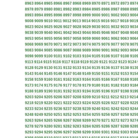
8963
8964
8965
8966
8967
8968
8969
8970
8971
8972
8973
897
8978
8979
8980
8981
8982
8983
8984
8985
8986
8987
8988
898
8993
8994
8995
8996
8997
8998
8999
9000
9001
9002
9003
900
9008
9009
9010
9011
9012
9013
9014
9015
9016
9017
9018
901
9023
9024
9025
9026
9027
9028
9029
9030
9031
9032
9033
903
9038
9039
9040
9041
9042
9043
9044
9045
9046
9047
9048
904
9053
9054
9055
9056
9057
9058
9059
9060
9061
9062
9063
906
9068
9069
9070
9071
9072
9073
9074
9075
9076
9077
9078
907
9083
9084
9085
9086
9087
9088
9089
9090
9091
9092
9093
909
9098
9099
9100
9101
9102
9103
9104
9105
9106
9107
9108
910
9113
9114
9115
9116
9117
9118
9119
9120
9121
9122
9123
9124
9128
9129
9130
9131
9132
9133
9134
9135
9136
9137
9138
913
9143
9144
9145
9146
9147
9148
9149
9150
9151
9152
9153
915
9158
9159
9160
9161
9162
9163
9164
9165
9166
9167
9168
916
9173
9174
9175
9176
9177
9178
9179
9180
9181
9182
9183
918
9188
9189
9190
9191
9192
9193
9194
9195
9196
9197
9198
919
9203
9204
9205
9206
9207
9208
9209
9210
9211
9212
9213
921
9218
9219
9220
9221
9222
9223
9224
9225
9226
9227
9228
922
9233
9234
9235
9236
9237
9238
9239
9240
9241
9242
9243
924
9248
9249
9250
9251
9252
9253
9254
9255
9256
9257
9258
925
9263
9264
9265
9266
9267
9268
9269
9270
9271
9272
9273
927
9278
9279
9280
9281
9282
9283
9284
9285
9286
9287
9288
928
9293
9294
9295
9296
9297
9298
9299
9300
9301
9302
9303
930