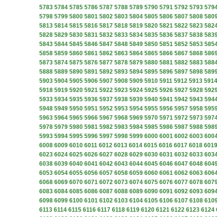
5783
5784
5785
5786
5787
5788
5789
5790
5791
5792
5793
579
5798
5799
5800
5801
5802
5803
5804
5805
5806
5807
5808
580
5813
5814
5815
5816
5817
5818
5819
5820
5821
5822
5823
582
5828
5829
5830
5831
5832
5833
5834
5835
5836
5837
5838
583
5843
5844
5845
5846
5847
5848
5849
5850
5851
5852
5853
585
5858
5859
5860
5861
5862
5863
5864
5865
5866
5867
5868
586
5873
5874
5875
5876
5877
5878
5879
5880
5881
5882
5883
588
5888
5889
5890
5891
5892
5893
5894
5895
5896
5897
5898
589
5903
5904
5905
5906
5907
5908
5909
5910
5911
5912
5913
591
5918
5919
5920
5921
5922
5923
5924
5925
5926
5927
5928
592
5933
5934
5935
5936
5937
5938
5939
5940
5941
5942
5943
594
5948
5949
5950
5951
5952
5953
5954
5955
5956
5957
5958
595
5963
5964
5965
5966
5967
5968
5969
5970
5971
5972
5973
597
5978
5979
5980
5981
5982
5983
5984
5985
5986
5987
5988
598
5993
5994
5995
5996
5997
5998
5999
6000
6001
6002
6003
600
6008
6009
6010
6011
6012
6013
6014
6015
6016
6017
6018
601
6023
6024
6025
6026
6027
6028
6029
6030
6031
6032
6033
603
6038
6039
6040
6041
6042
6043
6044
6045
6046
6047
6048
604
6053
6054
6055
6056
6057
6058
6059
6060
6061
6062
6063
606
6068
6069
6070
6071
6072
6073
6074
6075
6076
6077
6078
607
6083
6084
6085
6086
6087
6088
6089
6090
6091
6092
6093
609
6098
6099
6100
6101
6102
6103
6104
6105
6106
6107
6108
610
6113
6114
6115
6116
6117
6118
6119
6120
6121
6122
6123
6124