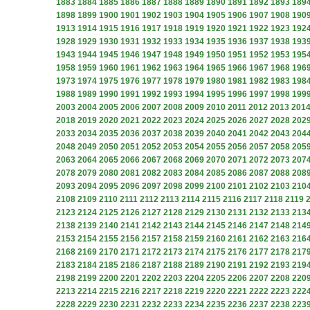
1883
1884
1885
1886
1887
1888
1889
1890
1891
1892
1893
189
1898
1899
1900
1901
1902
1903
1904
1905
1906
1907
1908
190
1913
1914
1915
1916
1917
1918
1919
1920
1921
1922
1923
192
1928
1929
1930
1931
1932
1933
1934
1935
1936
1937
1938
193
1943
1944
1945
1946
1947
1948
1949
1950
1951
1952
1953
195
1958
1959
1960
1961
1962
1963
1964
1965
1966
1967
1968
196
1973
1974
1975
1976
1977
1978
1979
1980
1981
1982
1983
198
1988
1989
1990
1991
1992
1993
1994
1995
1996
1997
1998
199
2003
2004
2005
2006
2007
2008
2009
2010
2011
2012
2013
201
2018
2019
2020
2021
2022
2023
2024
2025
2026
2027
2028
202
2033
2034
2035
2036
2037
2038
2039
2040
2041
2042
2043
204
2048
2049
2050
2051
2052
2053
2054
2055
2056
2057
2058
205
2063
2064
2065
2066
2067
2068
2069
2070
2071
2072
2073
207
2078
2079
2080
2081
2082
2083
2084
2085
2086
2087
2088
208
2093
2094
2095
2096
2097
2098
2099
2100
2101
2102
2103
210
2108
2109
2110
2111
2112
2113
2114
2115
2116
2117
2118
2119
2123
2124
2125
2126
2127
2128
2129
2130
2131
2132
2133
213
2138
2139
2140
2141
2142
2143
2144
2145
2146
2147
2148
214
2153
2154
2155
2156
2157
2158
2159
2160
2161
2162
2163
216
2168
2169
2170
2171
2172
2173
2174
2175
2176
2177
2178
217
2183
2184
2185
2186
2187
2188
2189
2190
2191
2192
2193
219
2198
2199
2200
2201
2202
2203
2204
2205
2206
2207
2208
220
2213
2214
2215
2216
2217
2218
2219
2220
2221
2222
2223
222
2228
2229
2230
2231
2232
2233
2234
2235
2236
2237
2238
223