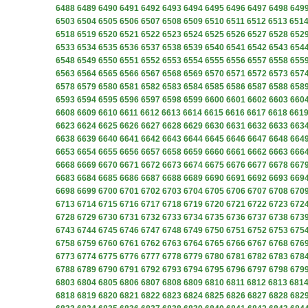
6488
6489
6490
6491
6492
6493
6494
6495
6496
6497
6498
649
6503
6504
6505
6506
6507
6508
6509
6510
6511
6512
6513
651
6518
6519
6520
6521
6522
6523
6524
6525
6526
6527
6528
652
6533
6534
6535
6536
6537
6538
6539
6540
6541
6542
6543
654
6548
6549
6550
6551
6552
6553
6554
6555
6556
6557
6558
655
6563
6564
6565
6566
6567
6568
6569
6570
6571
6572
6573
657
6578
6579
6580
6581
6582
6583
6584
6585
6586
6587
6588
658
6593
6594
6595
6596
6597
6598
6599
6600
6601
6602
6603
660
6608
6609
6610
6611
6612
6613
6614
6615
6616
6617
6618
661
6623
6624
6625
6626
6627
6628
6629
6630
6631
6632
6633
663
6638
6639
6640
6641
6642
6643
6644
6645
6646
6647
6648
664
6653
6654
6655
6656
6657
6658
6659
6660
6661
6662
6663
666
6668
6669
6670
6671
6672
6673
6674
6675
6676
6677
6678
667
6683
6684
6685
6686
6687
6688
6689
6690
6691
6692
6693
669
6698
6699
6700
6701
6702
6703
6704
6705
6706
6707
6708
670
6713
6714
6715
6716
6717
6718
6719
6720
6721
6722
6723
672
6728
6729
6730
6731
6732
6733
6734
6735
6736
6737
6738
673
6743
6744
6745
6746
6747
6748
6749
6750
6751
6752
6753
675
6758
6759
6760
6761
6762
6763
6764
6765
6766
6767
6768
676
6773
6774
6775
6776
6777
6778
6779
6780
6781
6782
6783
678
6788
6789
6790
6791
6792
6793
6794
6795
6796
6797
6798
679
6803
6804
6805
6806
6807
6808
6809
6810
6811
6812
6813
681
6818
6819
6820
6821
6822
6823
6824
6825
6826
6827
6828
682