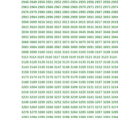
2948
2949
2950
2951
2952
2953
2954
2955
2956
2957
2958
295
2963
2964
2965
2966
2967
2968
2969
2970
2971
2972
2973
297
2978
2979
2980
2981
2982
2983
2984
2985
2986
2987
2988
298
2993
2994
2995
2996
2997
2998
2999
3000
3001
3002
3003
300
3008
3009
3010
3011
3012
3013
3014
3015
3016
3017
3018
301
3023
3024
3025
3026
3027
3028
3029
3030
3031
3032
3033
303
3038
3039
3040
3041
3042
3043
3044
3045
3046
3047
3048
304
3053
3054
3055
3056
3057
3058
3059
3060
3061
3062
3063
306
3068
3069
3070
3071
3072
3073
3074
3075
3076
3077
3078
307
3083
3084
3085
3086
3087
3088
3089
3090
3091
3092
3093
309
3098
3099
3100
3101
3102
3103
3104
3105
3106
3107
3108
310
3113
3114
3115
3116
3117
3118
3119
3120
3121
3122
3123
3124
3128
3129
3130
3131
3132
3133
3134
3135
3136
3137
3138
313
3143
3144
3145
3146
3147
3148
3149
3150
3151
3152
3153
315
3158
3159
3160
3161
3162
3163
3164
3165
3166
3167
3168
316
3173
3174
3175
3176
3177
3178
3179
3180
3181
3182
3183
318
3188
3189
3190
3191
3192
3193
3194
3195
3196
3197
3198
319
3203
3204
3205
3206
3207
3208
3209
3210
3211
3212
3213
321
3218
3219
3220
3221
3222
3223
3224
3225
3226
3227
3228
322
3233
3234
3235
3236
3237
3238
3239
3240
3241
3242
3243
324
3248
3249
3250
3251
3252
3253
3254
3255
3256
3257
3258
325
3263
3264
3265
3266
3267
3268
3269
3270
3271
3272
3273
327
3278
3279
3280
3281
3282
3283
3284
3285
3286
3287
3288
328
3293
3294
3295
3296
3297
3298
3299
3300
3301
3302
3303
330