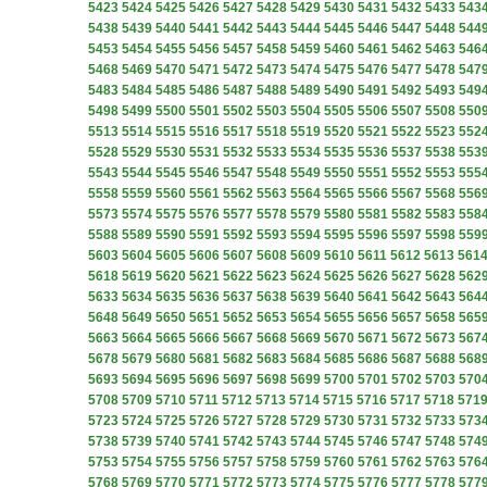
5423
5424
5425
5426
5427
5428
5429
5430
5431
5432
5433
543
5438
5439
5440
5441
5442
5443
5444
5445
5446
5447
5448
544
5453
5454
5455
5456
5457
5458
5459
5460
5461
5462
5463
546
5468
5469
5470
5471
5472
5473
5474
5475
5476
5477
5478
547
5483
5484
5485
5486
5487
5488
5489
5490
5491
5492
5493
549
5498
5499
5500
5501
5502
5503
5504
5505
5506
5507
5508
550
5513
5514
5515
5516
5517
5518
5519
5520
5521
5522
5523
552
5528
5529
5530
5531
5532
5533
5534
5535
5536
5537
5538
553
5543
5544
5545
5546
5547
5548
5549
5550
5551
5552
5553
555
5558
5559
5560
5561
5562
5563
5564
5565
5566
5567
5568
556
5573
5574
5575
5576
5577
5578
5579
5580
5581
5582
5583
558
5588
5589
5590
5591
5592
5593
5594
5595
5596
5597
5598
559
5603
5604
5605
5606
5607
5608
5609
5610
5611
5612
5613
561
5618
5619
5620
5621
5622
5623
5624
5625
5626
5627
5628
562
5633
5634
5635
5636
5637
5638
5639
5640
5641
5642
5643
564
5648
5649
5650
5651
5652
5653
5654
5655
5656
5657
5658
565
5663
5664
5665
5666
5667
5668
5669
5670
5671
5672
5673
567
5678
5679
5680
5681
5682
5683
5684
5685
5686
5687
5688
568
5693
5694
5695
5696
5697
5698
5699
5700
5701
5702
5703
570
5708
5709
5710
5711
5712
5713
5714
5715
5716
5717
5718
571
5723
5724
5725
5726
5727
5728
5729
5730
5731
5732
5733
573
5738
5739
5740
5741
5742
5743
5744
5745
5746
5747
5748
574
5753
5754
5755
5756
5757
5758
5759
5760
5761
5762
5763
576
5768
5769
5770
5771
5772
5773
5774
5775
5776
5777
5778
577