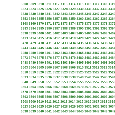
3308
3309
3310
3311
3312
3313
3314
3315
3316
3317
3318
331
3323
3324
3325
3326
3327
3328
3329
3330
3331
3332
3333
333
3338
3339
3340
3341
3342
3343
3344
3345
3346
3347
3348
334
3353
3354
3355
3356
3357
3358
3359
3360
3361
3362
3363
336
3368
3369
3370
3371
3372
3373
3374
3375
3376
3377
3378
337
3383
3384
3385
3386
3387
3388
3389
3390
3391
3392
3393
339
3398
3399
3400
3401
3402
3403
3404
3405
3406
3407
3408
340
3413
3414
3415
3416
3417
3418
3419
3420
3421
3422
3423
342
3428
3429
3430
3431
3432
3433
3434
3435
3436
3437
3438
343
3443
3444
3445
3446
3447
3448
3449
3450
3451
3452
3453
345
3458
3459
3460
3461
3462
3463
3464
3465
3466
3467
3468
346
3473
3474
3475
3476
3477
3478
3479
3480
3481
3482
3483
348
3488
3489
3490
3491
3492
3493
3494
3495
3496
3497
3498
349
3503
3504
3505
3506
3507
3508
3509
3510
3511
3512
3513
351
3518
3519
3520
3521
3522
3523
3524
3525
3526
3527
3528
352
3533
3534
3535
3536
3537
3538
3539
3540
3541
3542
3543
354
3548
3549
3550
3551
3552
3553
3554
3555
3556
3557
3558
355
3563
3564
3565
3566
3567
3568
3569
3570
3571
3572
3573
357
3578
3579
3580
3581
3582
3583
3584
3585
3586
3587
3588
358
3593
3594
3595
3596
3597
3598
3599
3600
3601
3602
3603
360
3608
3609
3610
3611
3612
3613
3614
3615
3616
3617
3618
361
3623
3624
3625
3626
3627
3628
3629
3630
3631
3632
3633
363
3638
3639
3640
3641
3642
3643
3644
3645
3646
3647
3648
364