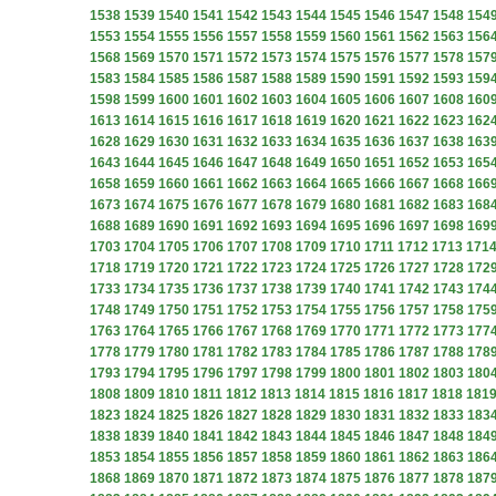
1538
1539
1540
1541
1542
1543
1544
1545
1546
1547
1548
154
1553
1554
1555
1556
1557
1558
1559
1560
1561
1562
1563
156
1568
1569
1570
1571
1572
1573
1574
1575
1576
1577
1578
157
1583
1584
1585
1586
1587
1588
1589
1590
1591
1592
1593
159
1598
1599
1600
1601
1602
1603
1604
1605
1606
1607
1608
160
1613
1614
1615
1616
1617
1618
1619
1620
1621
1622
1623
162
1628
1629
1630
1631
1632
1633
1634
1635
1636
1637
1638
163
1643
1644
1645
1646
1647
1648
1649
1650
1651
1652
1653
165
1658
1659
1660
1661
1662
1663
1664
1665
1666
1667
1668
166
1673
1674
1675
1676
1677
1678
1679
1680
1681
1682
1683
168
1688
1689
1690
1691
1692
1693
1694
1695
1696
1697
1698
169
1703
1704
1705
1706
1707
1708
1709
1710
1711
1712
1713
171
1718
1719
1720
1721
1722
1723
1724
1725
1726
1727
1728
172
1733
1734
1735
1736
1737
1738
1739
1740
1741
1742
1743
174
1748
1749
1750
1751
1752
1753
1754
1755
1756
1757
1758
175
1763
1764
1765
1766
1767
1768
1769
1770
1771
1772
1773
177
1778
1779
1780
1781
1782
1783
1784
1785
1786
1787
1788
178
1793
1794
1795
1796
1797
1798
1799
1800
1801
1802
1803
180
1808
1809
1810
1811
1812
1813
1814
1815
1816
1817
1818
181
1823
1824
1825
1826
1827
1828
1829
1830
1831
1832
1833
183
1838
1839
1840
1841
1842
1843
1844
1845
1846
1847
1848
184
1853
1854
1855
1856
1857
1858
1859
1860
1861
1862
1863
186
1868
1869
1870
1871
1872
1873
1874
1875
1876
1877
1878
187