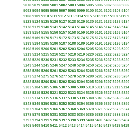
5078
5079
5080
5081
5082
5083
5084
5085
5086
5087
5088
508
5093
5094
5095
5096
5097
5098
5099
5100
5101
5102
5103
510
5108
5109
5110
5111
5112
5113
5114
5115
5116
5117
5118
5119
5123
5124
5125
5126
5127
5128
5129
5130
5131
5132
5133
513
5138
5139
5140
5141
5142
5143
5144
5145
5146
5147
5148
514
5153
5154
5155
5156
5157
5158
5159
5160
5161
5162
5163
516
5168
5169
5170
5171
5172
5173
5174
5175
5176
5177
5178
517
5183
5184
5185
5186
5187
5188
5189
5190
5191
5192
5193
519
5198
5199
5200
5201
5202
5203
5204
5205
5206
5207
5208
520
5213
5214
5215
5216
5217
5218
5219
5220
5221
5222
5223
522
5228
5229
5230
5231
5232
5233
5234
5235
5236
5237
5238
523
5243
5244
5245
5246
5247
5248
5249
5250
5251
5252
5253
525
5258
5259
5260
5261
5262
5263
5264
5265
5266
5267
5268
526
5273
5274
5275
5276
5277
5278
5279
5280
5281
5282
5283
528
5288
5289
5290
5291
5292
5293
5294
5295
5296
5297
5298
529
5303
5304
5305
5306
5307
5308
5309
5310
5311
5312
5313
531
5318
5319
5320
5321
5322
5323
5324
5325
5326
5327
5328
532
5333
5334
5335
5336
5337
5338
5339
5340
5341
5342
5343
534
5348
5349
5350
5351
5352
5353
5354
5355
5356
5357
5358
535
5363
5364
5365
5366
5367
5368
5369
5370
5371
5372
5373
537
5378
5379
5380
5381
5382
5383
5384
5385
5386
5387
5388
538
5393
5394
5395
5396
5397
5398
5399
5400
5401
5402
5403
540
5408
5409
5410
5411
5412
5413
5414
5415
5416
5417
5418
541