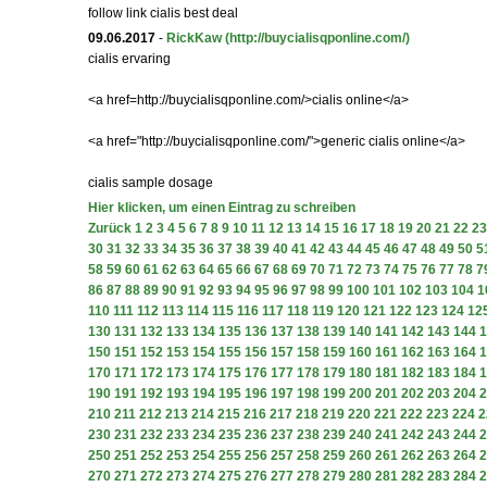
follow link cialis best deal
09.06.2017
-
RickKaw
(http://buycialisqponline.com/)
cialis ervaring
<a href=http://buycialisqponline.com/>cialis online</a>
<a href="http://buycialisqponline.com/">generic cialis online</a>
cialis sample dosage
Hier klicken, um einen Eintrag zu schreiben
Zurück
1
2
3
4
5
6
7
8
9
10
11
12
13
14
15
16
17
18
19
20
21
22
23
30
31
32
33
34
35
36
37
38
39
40
41
42
43
44
45
46
47
48
49
50
5
58
59
60
61
62
63
64
65
66
67
68
69
70
71
72
73
74
75
76
77
78
7
86
87
88
89
90
91
92
93
94
95
96
97
98
99
100
101
102
103
104
1
110
111
112
113
114
115
116
117
118
119
120
121
122
123
124
12
130
131
132
133
134
135
136
137
138
139
140
141
142
143
144
1
150
151
152
153
154
155
156
157
158
159
160
161
162
163
164
1
170
171
172
173
174
175
176
177
178
179
180
181
182
183
184
1
190
191
192
193
194
195
196
197
198
199
200
201
202
203
204
2
210
211
212
213
214
215
216
217
218
219
220
221
222
223
224
2
230
231
232
233
234
235
236
237
238
239
240
241
242
243
244
2
250
251
252
253
254
255
256
257
258
259
260
261
262
263
264
2
270
271
272
273
274
275
276
277
278
279
280
281
282
283
284
2