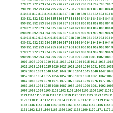
770
771
772
773
774
775
776
777
778
779
780
781
782
783
784
7
790
791
792
793
794
795
796
797
798
799
800
801
802
803
804
8
810
811
812
813
814
815
816
817
818
819
820
821
822
823
824
8
830
831
832
833
834
835
836
837
838
839
840
841
842
843
844
8
850
851
852
853
854
855
856
857
858
859
860
861
862
863
864
8
870
871
872
873
874
875
876
877
878
879
880
881
882
883
884
8
890
891
892
893
894
895
896
897
898
899
900
901
902
903
904
9
910
911
912
913
914
915
916
917
918
919
920
921
922
923
924
9
930
931
932
933
934
935
936
937
938
939
940
941
942
943
944
9
950
951
952
953
954
955
956
957
958
959
960
961
962
963
964
9
970
971
972
973
974
975
976
977
978
979
980
981
982
983
984
9
990
991
992
993
994
995
996
997
998
999
1000
1001
1002
1003
1007
1008
1009
1010
1011
1012
1013
1014
1015
1016
1017
101
1022
1023
1024
1025
1026
1027
1028
1029
1030
1031
1032
103
1037
1038
1039
1040
1041
1042
1043
1044
1045
1046
1047
104
1052
1053
1054
1055
1056
1057
1058
1059
1060
1061
1062
106
1067
1068
1069
1070
1071
1072
1073
1074
1075
1076
1077
107
1082
1083
1084
1085
1086
1087
1088
1089
1090
1091
1092
109
1097
1098
1099
1100
1101
1102
1103
1104
1105
1106
1107
1108
1113
1114
1115
1116
1117
1118
1119
1120
1121
1122
1123
1124
11
1129
1130
1131
1132
1133
1134
1135
1136
1137
1138
1139
1140
1
1145
1146
1147
1148
1149
1150
1151
1152
1153
1154
1155
1156
1
1161
1162
1163
1164
1165
1166
1167
1168
1169
1170
1171
1172
1