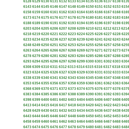
6128
6129
6130
6131
6132
6133
6134
6135
6136
6137
6138
613
6143
6144
6145
6146
6147
6148
6149
6150
6151
6152
6153
615
6158
6159
6160
6161
6162
6163
6164
6165
6166
6167
6168
616
6173
6174
6175
6176
6177
6178
6179
6180
6181
6182
6183
618
6188
6189
6190
6191
6192
6193
6194
6195
6196
6197
6198
619
6203
6204
6205
6206
6207
6208
6209
6210
6211
6212
6213
621
6218
6219
6220
6221
6222
6223
6224
6225
6226
6227
6228
622
6233
6234
6235
6236
6237
6238
6239
6240
6241
6242
6243
624
6248
6249
6250
6251
6252
6253
6254
6255
6256
6257
6258
625
6263
6264
6265
6266
6267
6268
6269
6270
6271
6272
6273
627
6278
6279
6280
6281
6282
6283
6284
6285
6286
6287
6288
628
6293
6294
6295
6296
6297
6298
6299
6300
6301
6302
6303
630
6308
6309
6310
6311
6312
6313
6314
6315
6316
6317
6318
631
6323
6324
6325
6326
6327
6328
6329
6330
6331
6332
6333
633
6338
6339
6340
6341
6342
6343
6344
6345
6346
6347
6348
634
6353
6354
6355
6356
6357
6358
6359
6360
6361
6362
6363
636
6368
6369
6370
6371
6372
6373
6374
6375
6376
6377
6378
637
6383
6384
6385
6386
6387
6388
6389
6390
6391
6392
6393
639
6398
6399
6400
6401
6402
6403
6404
6405
6406
6407
6408
640
6413
6414
6415
6416
6417
6418
6419
6420
6421
6422
6423
642
6428
6429
6430
6431
6432
6433
6434
6435
6436
6437
6438
643
6443
6444
6445
6446
6447
6448
6449
6450
6451
6452
6453
645
6458
6459
6460
6461
6462
6463
6464
6465
6466
6467
6468
646
6473
6474
6475
6476
6477
6478
6479
6480
6481
6482
6483
648