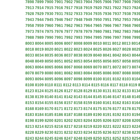
7898
7899
7900
7901
7902
7903
7904
7905
7906
7907
7908
790
7913
7914
7915
7916
7917
7918
7919
7920
7921
7922
7923
792
7928
7929
7930
7931
7932
7933
7934
7935
7936
7937
7938
793
7943
7944
7945
7946
7947
7948
7949
7950
7951
7952
7953
795
7958
7959
7960
7961
7962
7963
7964
7965
7966
7967
7968
796
7973
7974
7975
7976
7977
7978
7979
7980
7981
7982
7983
798
7988
7989
7990
7991
7992
7993
7994
7995
7996
7997
7998
799
8003
8004
8005
8006
8007
8008
8009
8010
8011
8012
8013
801
8018
8019
8020
8021
8022
8023
8024
8025
8026
8027
8028
802
8033
8034
8035
8036
8037
8038
8039
8040
8041
8042
8043
804
8048
8049
8050
8051
8052
8053
8054
8055
8056
8057
8058
805
8063
8064
8065
8066
8067
8068
8069
8070
8071
8072
8073
807
8078
8079
8080
8081
8082
8083
8084
8085
8086
8087
8088
808
8093
8094
8095
8096
8097
8098
8099
8100
8101
8102
8103
810
8108
8109
8110
8111
8112
8113
8114
8115
8116
8117
8118
8119
8123
8124
8125
8126
8127
8128
8129
8130
8131
8132
8133
813
8138
8139
8140
8141
8142
8143
8144
8145
8146
8147
8148
814
8153
8154
8155
8156
8157
8158
8159
8160
8161
8162
8163
816
8168
8169
8170
8171
8172
8173
8174
8175
8176
8177
8178
817
8183
8184
8185
8186
8187
8188
8189
8190
8191
8192
8193
819
8198
8199
8200
8201
8202
8203
8204
8205
8206
8207
8208
820
8213
8214
8215
8216
8217
8218
8219
8220
8221
8222
8223
822
8228
8229
8230
8231
8232
8233
8234
8235
8236
8237
8238
823
8243
8244
8245
8246
8247
8248
8249
8250
8251
8252
8253
825