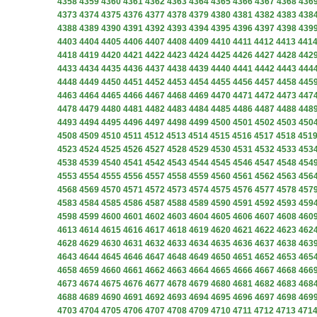
4358
4359
4360
4361
4362
4363
4364
4365
4366
4367
4368
436
4373
4374
4375
4376
4377
4378
4379
4380
4381
4382
4383
438
4388
4389
4390
4391
4392
4393
4394
4395
4396
4397
4398
439
4403
4404
4405
4406
4407
4408
4409
4410
4411
4412
4413
441
4418
4419
4420
4421
4422
4423
4424
4425
4426
4427
4428
442
4433
4434
4435
4436
4437
4438
4439
4440
4441
4442
4443
444
4448
4449
4450
4451
4452
4453
4454
4455
4456
4457
4458
445
4463
4464
4465
4466
4467
4468
4469
4470
4471
4472
4473
447
4478
4479
4480
4481
4482
4483
4484
4485
4486
4487
4488
448
4493
4494
4495
4496
4497
4498
4499
4500
4501
4502
4503
450
4508
4509
4510
4511
4512
4513
4514
4515
4516
4517
4518
451
4523
4524
4525
4526
4527
4528
4529
4530
4531
4532
4533
453
4538
4539
4540
4541
4542
4543
4544
4545
4546
4547
4548
454
4553
4554
4555
4556
4557
4558
4559
4560
4561
4562
4563
456
4568
4569
4570
4571
4572
4573
4574
4575
4576
4577
4578
457
4583
4584
4585
4586
4587
4588
4589
4590
4591
4592
4593
459
4598
4599
4600
4601
4602
4603
4604
4605
4606
4607
4608
460
4613
4614
4615
4616
4617
4618
4619
4620
4621
4622
4623
462
4628
4629
4630
4631
4632
4633
4634
4635
4636
4637
4638
463
4643
4644
4645
4646
4647
4648
4649
4650
4651
4652
4653
465
4658
4659
4660
4661
4662
4663
4664
4665
4666
4667
4668
466
4673
4674
4675
4676
4677
4678
4679
4680
4681
4682
4683
468
4688
4689
4690
4691
4692
4693
4694
4695
4696
4697
4698
469
4703
4704
4705
4706
4707
4708
4709
4710
4711
4712
4713
471