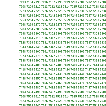
7193
7194
7195
7196
7197
7198
7199
7200
7201
7202
7203
720
7208
7209
7210
7211
7212
7213
7214
7215
7216
7217
7218
721
7223
7224
7225
7226
7227
7228
7229
7230
7231
7232
7233
723
7238
7239
7240
7241
7242
7243
7244
7245
7246
7247
7248
724
7253
7254
7255
7256
7257
7258
7259
7260
7261
7262
7263
726
7268
7269
7270
7271
7272
7273
7274
7275
7276
7277
7278
727
7283
7284
7285
7286
7287
7288
7289
7290
7291
7292
7293
729
7298
7299
7300
7301
7302
7303
7304
7305
7306
7307
7308
730
7313
7314
7315
7316
7317
7318
7319
7320
7321
7322
7323
732
7328
7329
7330
7331
7332
7333
7334
7335
7336
7337
7338
733
7343
7344
7345
7346
7347
7348
7349
7350
7351
7352
7353
735
7358
7359
7360
7361
7362
7363
7364
7365
7366
7367
7368
736
7373
7374
7375
7376
7377
7378
7379
7380
7381
7382
7383
738
7388
7389
7390
7391
7392
7393
7394
7395
7396
7397
7398
739
7403
7404
7405
7406
7407
7408
7409
7410
7411
7412
7413
741
7418
7419
7420
7421
7422
7423
7424
7425
7426
7427
7428
742
7433
7434
7435
7436
7437
7438
7439
7440
7441
7442
7443
744
7448
7449
7450
7451
7452
7453
7454
7455
7456
7457
7458
745
7463
7464
7465
7466
7467
7468
7469
7470
7471
7472
7473
747
7478
7479
7480
7481
7482
7483
7484
7485
7486
7487
7488
748
7493
7494
7495
7496
7497
7498
7499
7500
7501
7502
7503
750
7508
7509
7510
7511
7512
7513
7514
7515
7516
7517
7518
751
7523
7524
7525
7526
7527
7528
7529
7530
7531
7532
7533
753
7538
7539
7540
7541
7542
7543
7544
7545
7546
7547
7548
754