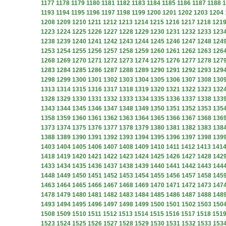
1177
1178
1179
1180
1181
1182
1183
1184
1185
1186
1187
1188
1
1193
1194
1195
1196
1197
1198
1199
1200
1201
1202
1203
1204
1208
1209
1210
1211
1212
1213
1214
1215
1216
1217
1218
121
1223
1224
1225
1226
1227
1228
1229
1230
1231
1232
1233
123
1238
1239
1240
1241
1242
1243
1244
1245
1246
1247
1248
124
1253
1254
1255
1256
1257
1258
1259
1260
1261
1262
1263
126
1268
1269
1270
1271
1272
1273
1274
1275
1276
1277
1278
127
1283
1284
1285
1286
1287
1288
1289
1290
1291
1292
1293
129
1298
1299
1300
1301
1302
1303
1304
1305
1306
1307
1308
130
1313
1314
1315
1316
1317
1318
1319
1320
1321
1322
1323
132
1328
1329
1330
1331
1332
1333
1334
1335
1336
1337
1338
133
1343
1344
1345
1346
1347
1348
1349
1350
1351
1352
1353
135
1358
1359
1360
1361
1362
1363
1364
1365
1366
1367
1368
136
1373
1374
1375
1376
1377
1378
1379
1380
1381
1382
1383
138
1388
1389
1390
1391
1392
1393
1394
1395
1396
1397
1398
139
1403
1404
1405
1406
1407
1408
1409
1410
1411
1412
1413
141
1418
1419
1420
1421
1422
1423
1424
1425
1426
1427
1428
142
1433
1434
1435
1436
1437
1438
1439
1440
1441
1442
1443
144
1448
1449
1450
1451
1452
1453
1454
1455
1456
1457
1458
145
1463
1464
1465
1466
1467
1468
1469
1470
1471
1472
1473
147
1478
1479
1480
1481
1482
1483
1484
1485
1486
1487
1488
148
1493
1494
1495
1496
1497
1498
1499
1500
1501
1502
1503
150
1508
1509
1510
1511
1512
1513
1514
1515
1516
1517
1518
151
1523
1524
1525
1526
1527
1528
1529
1530
1531
1532
1533
153