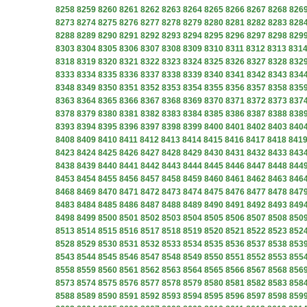
8258
8259
8260
8261
8262
8263
8264
8265
8266
8267
8268
826
8273
8274
8275
8276
8277
8278
8279
8280
8281
8282
8283
828
8288
8289
8290
8291
8292
8293
8294
8295
8296
8297
8298
829
8303
8304
8305
8306
8307
8308
8309
8310
8311
8312
8313
831
8318
8319
8320
8321
8322
8323
8324
8325
8326
8327
8328
832
8333
8334
8335
8336
8337
8338
8339
8340
8341
8342
8343
834
8348
8349
8350
8351
8352
8353
8354
8355
8356
8357
8358
835
8363
8364
8365
8366
8367
8368
8369
8370
8371
8372
8373
837
8378
8379
8380
8381
8382
8383
8384
8385
8386
8387
8388
838
8393
8394
8395
8396
8397
8398
8399
8400
8401
8402
8403
840
8408
8409
8410
8411
8412
8413
8414
8415
8416
8417
8418
841
8423
8424
8425
8426
8427
8428
8429
8430
8431
8432
8433
843
8438
8439
8440
8441
8442
8443
8444
8445
8446
8447
8448
844
8453
8454
8455
8456
8457
8458
8459
8460
8461
8462
8463
846
8468
8469
8470
8471
8472
8473
8474
8475
8476
8477
8478
847
8483
8484
8485
8486
8487
8488
8489
8490
8491
8492
8493
849
8498
8499
8500
8501
8502
8503
8504
8505
8506
8507
8508
850
8513
8514
8515
8516
8517
8518
8519
8520
8521
8522
8523
852
8528
8529
8530
8531
8532
8533
8534
8535
8536
8537
8538
853
8543
8544
8545
8546
8547
8548
8549
8550
8551
8552
8553
855
8558
8559
8560
8561
8562
8563
8564
8565
8566
8567
8568
856
8573
8574
8575
8576
8577
8578
8579
8580
8581
8582
8583
858
8588
8589
8590
8591
8592
8593
8594
8595
8596
8597
8598
859