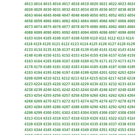
4013
4014
4015
4016
4017
4018
4019
4020
4021
4022
4023
402
4028
4029
4030
4031
4032
4033
4034
4035
4036
4037
4038
403
4043
4044
4045
4046
4047
4048
4049
4050
4051
4052
4053
405
4058
4059
4060
4061
4062
4063
4064
4065
4066
4067
4068
406
4073
4074
4075
4076
4077
4078
4079
4080
4081
4082
4083
408
4088
4089
4090
4091
4092
4093
4094
4095
4096
4097
4098
409
4103
4104
4105
4106
4107
4108
4109
4110
4111
4112
4113
4114
4118
4119
4120
4121
4122
4123
4124
4125
4126
4127
4128
4129
4133
4134
4135
4136
4137
4138
4139
4140
4141
4142
4143
414
4148
4149
4150
4151
4152
4153
4154
4155
4156
4157
4158
415
4163
4164
4165
4166
4167
4168
4169
4170
4171
4172
4173
417
4178
4179
4180
4181
4182
4183
4184
4185
4186
4187
4188
418
4193
4194
4195
4196
4197
4198
4199
4200
4201
4202
4203
420
4208
4209
4210
4211
4212
4213
4214
4215
4216
4217
4218
421
4223
4224
4225
4226
4227
4228
4229
4230
4231
4232
4233
423
4238
4239
4240
4241
4242
4243
4244
4245
4246
4247
4248
424
4253
4254
4255
4256
4257
4258
4259
4260
4261
4262
4263
426
4268
4269
4270
4271
4272
4273
4274
4275
4276
4277
4278
427
4283
4284
4285
4286
4287
4288
4289
4290
4291
4292
4293
429
4298
4299
4300
4301
4302
4303
4304
4305
4306
4307
4308
430
4313
4314
4315
4316
4317
4318
4319
4320
4321
4322
4323
432
4328
4329
4330
4331
4332
4333
4334
4335
4336
4337
4338
433
4343
4344
4345
4346
4347
4348
4349
4350
4351
4352
4353
435