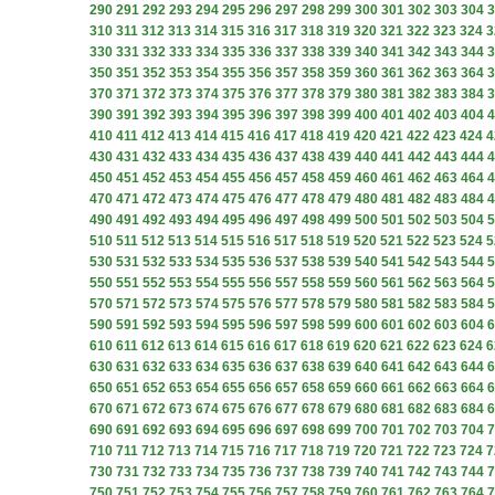
290
291
292
293
294
295
296
297
298
299
300
301
302
303
304
3
310
311
312
313
314
315
316
317
318
319
320
321
322
323
324
3
330
331
332
333
334
335
336
337
338
339
340
341
342
343
344
3
350
351
352
353
354
355
356
357
358
359
360
361
362
363
364
3
370
371
372
373
374
375
376
377
378
379
380
381
382
383
384
3
390
391
392
393
394
395
396
397
398
399
400
401
402
403
404
4
410
411
412
413
414
415
416
417
418
419
420
421
422
423
424
4
430
431
432
433
434
435
436
437
438
439
440
441
442
443
444
4
450
451
452
453
454
455
456
457
458
459
460
461
462
463
464
4
470
471
472
473
474
475
476
477
478
479
480
481
482
483
484
4
490
491
492
493
494
495
496
497
498
499
500
501
502
503
504
5
510
511
512
513
514
515
516
517
518
519
520
521
522
523
524
5
530
531
532
533
534
535
536
537
538
539
540
541
542
543
544
5
550
551
552
553
554
555
556
557
558
559
560
561
562
563
564
5
570
571
572
573
574
575
576
577
578
579
580
581
582
583
584
5
590
591
592
593
594
595
596
597
598
599
600
601
602
603
604
6
610
611
612
613
614
615
616
617
618
619
620
621
622
623
624
6
630
631
632
633
634
635
636
637
638
639
640
641
642
643
644
6
650
651
652
653
654
655
656
657
658
659
660
661
662
663
664
6
670
671
672
673
674
675
676
677
678
679
680
681
682
683
684
6
690
691
692
693
694
695
696
697
698
699
700
701
702
703
704
7
710
711
712
713
714
715
716
717
718
719
720
721
722
723
724
7
730
731
732
733
734
735
736
737
738
739
740
741
742
743
744
7
750
751
752
753
754
755
756
757
758
759
760
761
762
763
764
7