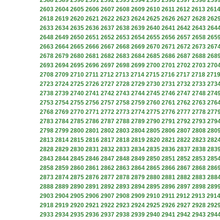
2588
2589
2590
2591
2592
2593
2594
2595
2596
2597
2598
259
2603
2604
2605
2606
2607
2608
2609
2610
2611
2612
2613
261
2618
2619
2620
2621
2622
2623
2624
2625
2626
2627
2628
262
2633
2634
2635
2636
2637
2638
2639
2640
2641
2642
2643
264
2648
2649
2650
2651
2652
2653
2654
2655
2656
2657
2658
265
2663
2664
2665
2666
2667
2668
2669
2670
2671
2672
2673
267
2678
2679
2680
2681
2682
2683
2684
2685
2686
2687
2688
268
2693
2694
2695
2696
2697
2698
2699
2700
2701
2702
2703
270
2708
2709
2710
2711
2712
2713
2714
2715
2716
2717
2718
271
2723
2724
2725
2726
2727
2728
2729
2730
2731
2732
2733
273
2738
2739
2740
2741
2742
2743
2744
2745
2746
2747
2748
274
2753
2754
2755
2756
2757
2758
2759
2760
2761
2762
2763
276
2768
2769
2770
2771
2772
2773
2774
2775
2776
2777
2778
277
2783
2784
2785
2786
2787
2788
2789
2790
2791
2792
2793
279
2798
2799
2800
2801
2802
2803
2804
2805
2806
2807
2808
280
2813
2814
2815
2816
2817
2818
2819
2820
2821
2822
2823
282
2828
2829
2830
2831
2832
2833
2834
2835
2836
2837
2838
283
2843
2844
2845
2846
2847
2848
2849
2850
2851
2852
2853
285
2858
2859
2860
2861
2862
2863
2864
2865
2866
2867
2868
286
2873
2874
2875
2876
2877
2878
2879
2880
2881
2882
2883
288
2888
2889
2890
2891
2892
2893
2894
2895
2896
2897
2898
289
2903
2904
2905
2906
2907
2908
2909
2910
2911
2912
2913
291
2918
2919
2920
2921
2922
2923
2924
2925
2926
2927
2928
292
2933
2934
2935
2936
2937
2938
2939
2940
2941
2942
2943
294