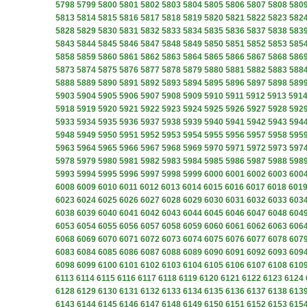
5798
5799
5800
5801
5802
5803
5804
5805
5806
5807
5808
580
5813
5814
5815
5816
5817
5818
5819
5820
5821
5822
5823
582
5828
5829
5830
5831
5832
5833
5834
5835
5836
5837
5838
583
5843
5844
5845
5846
5847
5848
5849
5850
5851
5852
5853
585
5858
5859
5860
5861
5862
5863
5864
5865
5866
5867
5868
586
5873
5874
5875
5876
5877
5878
5879
5880
5881
5882
5883
588
5888
5889
5890
5891
5892
5893
5894
5895
5896
5897
5898
589
5903
5904
5905
5906
5907
5908
5909
5910
5911
5912
5913
591
5918
5919
5920
5921
5922
5923
5924
5925
5926
5927
5928
592
5933
5934
5935
5936
5937
5938
5939
5940
5941
5942
5943
594
5948
5949
5950
5951
5952
5953
5954
5955
5956
5957
5958
595
5963
5964
5965
5966
5967
5968
5969
5970
5971
5972
5973
597
5978
5979
5980
5981
5982
5983
5984
5985
5986
5987
5988
598
5993
5994
5995
5996
5997
5998
5999
6000
6001
6002
6003
600
6008
6009
6010
6011
6012
6013
6014
6015
6016
6017
6018
601
6023
6024
6025
6026
6027
6028
6029
6030
6031
6032
6033
603
6038
6039
6040
6041
6042
6043
6044
6045
6046
6047
6048
604
6053
6054
6055
6056
6057
6058
6059
6060
6061
6062
6063
606
6068
6069
6070
6071
6072
6073
6074
6075
6076
6077
6078
607
6083
6084
6085
6086
6087
6088
6089
6090
6091
6092
6093
609
6098
6099
6100
6101
6102
6103
6104
6105
6106
6107
6108
610
6113
6114
6115
6116
6117
6118
6119
6120
6121
6122
6123
6124
6128
6129
6130
6131
6132
6133
6134
6135
6136
6137
6138
613
6143
6144
6145
6146
6147
6148
6149
6150
6151
6152
6153
615