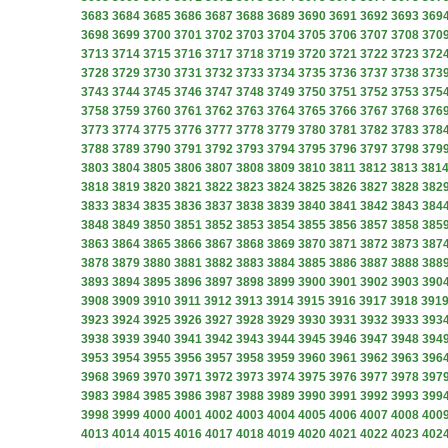
3683
3684
3685
3686
3687
3688
3689
3690
3691
3692
3693
369
3698
3699
3700
3701
3702
3703
3704
3705
3706
3707
3708
370
3713
3714
3715
3716
3717
3718
3719
3720
3721
3722
3723
372
3728
3729
3730
3731
3732
3733
3734
3735
3736
3737
3738
373
3743
3744
3745
3746
3747
3748
3749
3750
3751
3752
3753
375
3758
3759
3760
3761
3762
3763
3764
3765
3766
3767
3768
376
3773
3774
3775
3776
3777
3778
3779
3780
3781
3782
3783
378
3788
3789
3790
3791
3792
3793
3794
3795
3796
3797
3798
379
3803
3804
3805
3806
3807
3808
3809
3810
3811
3812
3813
381
3818
3819
3820
3821
3822
3823
3824
3825
3826
3827
3828
382
3833
3834
3835
3836
3837
3838
3839
3840
3841
3842
3843
384
3848
3849
3850
3851
3852
3853
3854
3855
3856
3857
3858
385
3863
3864
3865
3866
3867
3868
3869
3870
3871
3872
3873
387
3878
3879
3880
3881
3882
3883
3884
3885
3886
3887
3888
388
3893
3894
3895
3896
3897
3898
3899
3900
3901
3902
3903
390
3908
3909
3910
3911
3912
3913
3914
3915
3916
3917
3918
391
3923
3924
3925
3926
3927
3928
3929
3930
3931
3932
3933
393
3938
3939
3940
3941
3942
3943
3944
3945
3946
3947
3948
394
3953
3954
3955
3956
3957
3958
3959
3960
3961
3962
3963
396
3968
3969
3970
3971
3972
3973
3974
3975
3976
3977
3978
397
3983
3984
3985
3986
3987
3988
3989
3990
3991
3992
3993
399
3998
3999
4000
4001
4002
4003
4004
4005
4006
4007
4008
400
4013
4014
4015
4016
4017
4018
4019
4020
4021
4022
4023
402