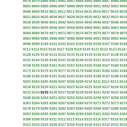
8978
8979
8980
8981
8982
8983
8984
8985
8986
8987
8988
898
8993
8994
8995
8996
8997
8998
8999
9000
9001
9002
9003
900
9008
9009
9010
9011
9012
9013
9014
9015
9016
9017
9018
901
9023
9024
9025
9026
9027
9028
9029
9030
9031
9032
9033
903
9038
9039
9040
9041
9042
9043
9044
9045
9046
9047
9048
904
9053
9054
9055
9056
9057
9058
9059
9060
9061
9062
9063
906
9068
9069
9070
9071
9072
9073
9074
9075
9076
9077
9078
907
9083
9084
9085
9086
9087
9088
9089
9090
9091
9092
9093
909
9098
9099
9100
9101
9102
9103
9104
9105
9106
9107
9108
910
9113
9114
9115
9116
9117
9118
9119
9120
9121
9122
9123
9124
9128
9129
9130
9131
9132
9133
9134
9135
9136
9137
9138
913
9143
9144
9145
9146
9147
9148
9149
9150
9151
9152
9153
915
9158
9159
9160
9161
9162
9163
9164
9165
9166
9167
9168
916
9173
9174
9175
9176
9177
9178
9179
9180
9181
9182
9183
918
9188
9189
9190
9191
9192
9193
9194
9195
9196
9197
9198
919
9203
9204
9205
9206
9207
9208
9209
9210
9211
9212
9213
921
9218
9219
9220
9221
9222
9223
9224
9225
9226
9227
9228
922
9233
9234
9235
9236
9237
9238
9239
9240
9241
9242
9243
924
9248
9249
9250
9251
9252
9253
9254
9255
9256
9257
9258
925
9263
9264
9265
9266
9267
9268
9269
9270
9271
9272
9273
927
9278
9279
9280
9281
9282
9283
9284
9285
9286
9287
9288
928
9293
9294
9295
9296
9297
9298
9299
9300
9301
9302
9303
930
9308
9309
9310
9311
9312
9313
9314
9315
9316
9317
9318
931
9323
9324
9325
9326
9327
9328
9329
9330
9331
9332
9333
933