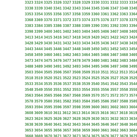
3323
3324
3325
3326
3327
3328
3329
3330
3331
3332
3333
333
3338
3339
3340
3341
3342
3343
3344
3345
3346
3347
3348
334
3353
3354
3355
3356
3357
3358
3359
3360
3361
3362
3363
336
3368
3369
3370
3371
3372
3373
3374
3375
3376
3377
3378
337
3383
3384
3385
3386
3387
3388
3389
3390
3391
3392
3393
339
3398
3399
3400
3401
3402
3403
3404
3405
3406
3407
3408
340
3413
3414
3415
3416
3417
3418
3419
3420
3421
3422
3423
342
3428
3429
3430
3431
3432
3433
3434
3435
3436
3437
3438
343
3443
3444
3445
3446
3447
3448
3449
3450
3451
3452
3453
345
3458
3459
3460
3461
3462
3463
3464
3465
3466
3467
3468
346
3473
3474
3475
3476
3477
3478
3479
3480
3481
3482
3483
348
3488
3489
3490
3491
3492
3493
3494
3495
3496
3497
3498
349
3503
3504
3505
3506
3507
3508
3509
3510
3511
3512
3513
351
3518
3519
3520
3521
3522
3523
3524
3525
3526
3527
3528
352
3533
3534
3535
3536
3537
3538
3539
3540
3541
3542
3543
354
3548
3549
3550
3551
3552
3553
3554
3555
3556
3557
3558
355
3563
3564
3565
3566
3567
3568
3569
3570
3571
3572
3573
357
3578
3579
3580
3581
3582
3583
3584
3585
3586
3587
3588
358
3593
3594
3595
3596
3597
3598
3599
3600
3601
3602
3603
360
3608
3609
3610
3611
3612
3613
3614
3615
3616
3617
3618
361
3623
3624
3625
3626
3627
3628
3629
3630
3631
3632
3633
363
3638
3639
3640
3641
3642
3643
3644
3645
3646
3647
3648
364
3653
3654
3655
3656
3657
3658
3659
3660
3661
3662
3663
366
3668
3669
3670
3671
3672
3673
3674
3675
3676
3677
3678
367