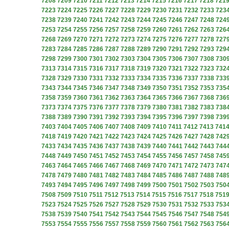
7208
7209
7210
7211
7212
7213
7214
7215
7216
7217
7218
721
7223
7224
7225
7226
7227
7228
7229
7230
7231
7232
7233
723
7238
7239
7240
7241
7242
7243
7244
7245
7246
7247
7248
724
7253
7254
7255
7256
7257
7258
7259
7260
7261
7262
7263
726
7268
7269
7270
7271
7272
7273
7274
7275
7276
7277
7278
727
7283
7284
7285
7286
7287
7288
7289
7290
7291
7292
7293
729
7298
7299
7300
7301
7302
7303
7304
7305
7306
7307
7308
730
7313
7314
7315
7316
7317
7318
7319
7320
7321
7322
7323
732
7328
7329
7330
7331
7332
7333
7334
7335
7336
7337
7338
733
7343
7344
7345
7346
7347
7348
7349
7350
7351
7352
7353
735
7358
7359
7360
7361
7362
7363
7364
7365
7366
7367
7368
736
7373
7374
7375
7376
7377
7378
7379
7380
7381
7382
7383
738
7388
7389
7390
7391
7392
7393
7394
7395
7396
7397
7398
739
7403
7404
7405
7406
7407
7408
7409
7410
7411
7412
7413
741
7418
7419
7420
7421
7422
7423
7424
7425
7426
7427
7428
742
7433
7434
7435
7436
7437
7438
7439
7440
7441
7442
7443
744
7448
7449
7450
7451
7452
7453
7454
7455
7456
7457
7458
745
7463
7464
7465
7466
7467
7468
7469
7470
7471
7472
7473
747
7478
7479
7480
7481
7482
7483
7484
7485
7486
7487
7488
748
7493
7494
7495
7496
7497
7498
7499
7500
7501
7502
7503
750
7508
7509
7510
7511
7512
7513
7514
7515
7516
7517
7518
751
7523
7524
7525
7526
7527
7528
7529
7530
7531
7532
7533
753
7538
7539
7540
7541
7542
7543
7544
7545
7546
7547
7548
754
7553
7554
7555
7556
7557
7558
7559
7560
7561
7562
7563
756