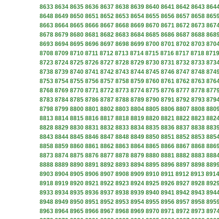
8633
8634
8635
8636
8637
8638
8639
8640
8641
8642
8643
864
8648
8649
8650
8651
8652
8653
8654
8655
8656
8657
8658
865
8663
8664
8665
8666
8667
8668
8669
8670
8671
8672
8673
867
8678
8679
8680
8681
8682
8683
8684
8685
8686
8687
8688
868
8693
8694
8695
8696
8697
8698
8699
8700
8701
8702
8703
870
8708
8709
8710
8711
8712
8713
8714
8715
8716
8717
8718
871
8723
8724
8725
8726
8727
8728
8729
8730
8731
8732
8733
873
8738
8739
8740
8741
8742
8743
8744
8745
8746
8747
8748
874
8753
8754
8755
8756
8757
8758
8759
8760
8761
8762
8763
876
8768
8769
8770
8771
8772
8773
8774
8775
8776
8777
8778
877
8783
8784
8785
8786
8787
8788
8789
8790
8791
8792
8793
879
8798
8799
8800
8801
8802
8803
8804
8805
8806
8807
8808
880
8813
8814
8815
8816
8817
8818
8819
8820
8821
8822
8823
882
8828
8829
8830
8831
8832
8833
8834
8835
8836
8837
8838
883
8843
8844
8845
8846
8847
8848
8849
8850
8851
8852
8853
885
8858
8859
8860
8861
8862
8863
8864
8865
8866
8867
8868
886
8873
8874
8875
8876
8877
8878
8879
8880
8881
8882
8883
888
8888
8889
8890
8891
8892
8893
8894
8895
8896
8897
8898
889
8903
8904
8905
8906
8907
8908
8909
8910
8911
8912
8913
891
8918
8919
8920
8921
8922
8923
8924
8925
8926
8927
8928
892
8933
8934
8935
8936
8937
8938
8939
8940
8941
8942
8943
894
8948
8949
8950
8951
8952
8953
8954
8955
8956
8957
8958
895
8963
8964
8965
8966
8967
8968
8969
8970
8971
8972
8973
897