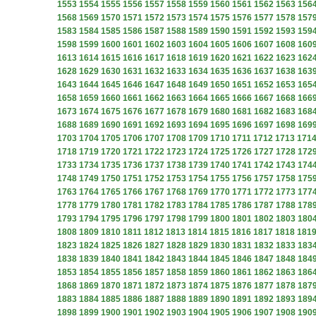
1553
1554
1555
1556
1557
1558
1559
1560
1561
1562
1563
156
1568
1569
1570
1571
1572
1573
1574
1575
1576
1577
1578
157
1583
1584
1585
1586
1587
1588
1589
1590
1591
1592
1593
159
1598
1599
1600
1601
1602
1603
1604
1605
1606
1607
1608
160
1613
1614
1615
1616
1617
1618
1619
1620
1621
1622
1623
162
1628
1629
1630
1631
1632
1633
1634
1635
1636
1637
1638
163
1643
1644
1645
1646
1647
1648
1649
1650
1651
1652
1653
165
1658
1659
1660
1661
1662
1663
1664
1665
1666
1667
1668
166
1673
1674
1675
1676
1677
1678
1679
1680
1681
1682
1683
168
1688
1689
1690
1691
1692
1693
1694
1695
1696
1697
1698
169
1703
1704
1705
1706
1707
1708
1709
1710
1711
1712
1713
171
1718
1719
1720
1721
1722
1723
1724
1725
1726
1727
1728
172
1733
1734
1735
1736
1737
1738
1739
1740
1741
1742
1743
174
1748
1749
1750
1751
1752
1753
1754
1755
1756
1757
1758
175
1763
1764
1765
1766
1767
1768
1769
1770
1771
1772
1773
177
1778
1779
1780
1781
1782
1783
1784
1785
1786
1787
1788
178
1793
1794
1795
1796
1797
1798
1799
1800
1801
1802
1803
180
1808
1809
1810
1811
1812
1813
1814
1815
1816
1817
1818
181
1823
1824
1825
1826
1827
1828
1829
1830
1831
1832
1833
183
1838
1839
1840
1841
1842
1843
1844
1845
1846
1847
1848
184
1853
1854
1855
1856
1857
1858
1859
1860
1861
1862
1863
186
1868
1869
1870
1871
1872
1873
1874
1875
1876
1877
1878
187
1883
1884
1885
1886
1887
1888
1889
1890
1891
1892
1893
189
1898
1899
1900
1901
1902
1903
1904
1905
1906
1907
1908
190