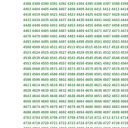
4388
4389
4390
4391
4392
4393
4394
4395
4396
4397
4398
439
4403
4404
4405
4406
4407
4408
4409
4410
4411
4412
4413
441
4418
4419
4420
4421
4422
4423
4424
4425
4426
4427
4428
442
4433
4434
4435
4436
4437
4438
4439
4440
4441
4442
4443
444
4448
4449
4450
4451
4452
4453
4454
4455
4456
4457
4458
445
4463
4464
4465
4466
4467
4468
4469
4470
4471
4472
4473
447
4478
4479
4480
4481
4482
4483
4484
4485
4486
4487
4488
448
4493
4494
4495
4496
4497
4498
4499
4500
4501
4502
4503
450
4508
4509
4510
4511
4512
4513
4514
4515
4516
4517
4518
451
4523
4524
4525
4526
4527
4528
4529
4530
4531
4532
4533
453
4538
4539
4540
4541
4542
4543
4544
4545
4546
4547
4548
454
4553
4554
4555
4556
4557
4558
4559
4560
4561
4562
4563
456
4568
4569
4570
4571
4572
4573
4574
4575
4576
4577
4578
457
4583
4584
4585
4586
4587
4588
4589
4590
4591
4592
4593
459
4598
4599
4600
4601
4602
4603
4604
4605
4606
4607
4608
460
4613
4614
4615
4616
4617
4618
4619
4620
4621
4622
4623
462
4628
4629
4630
4631
4632
4633
4634
4635
4636
4637
4638
463
4643
4644
4645
4646
4647
4648
4649
4650
4651
4652
4653
465
4658
4659
4660
4661
4662
4663
4664
4665
4666
4667
4668
466
4673
4674
4675
4676
4677
4678
4679
4680
4681
4682
4683
468
4688
4689
4690
4691
4692
4693
4694
4695
4696
4697
4698
469
4703
4704
4705
4706
4707
4708
4709
4710
4711
4712
4713
471
4718
4719
4720
4721
4722
4723
4724
4725
4726
4727
4728
472