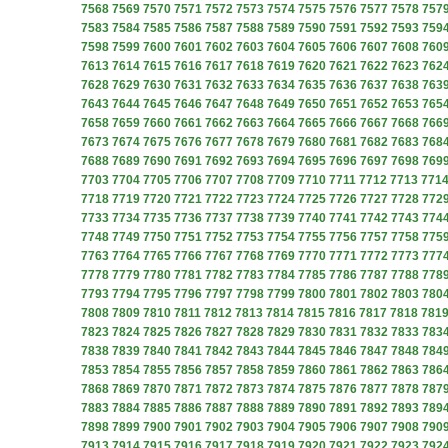
7568
7569
7570
7571
7572
7573
7574
7575
7576
7577
7578
757
7583
7584
7585
7586
7587
7588
7589
7590
7591
7592
7593
759
7598
7599
7600
7601
7602
7603
7604
7605
7606
7607
7608
760
7613
7614
7615
7616
7617
7618
7619
7620
7621
7622
7623
762
7628
7629
7630
7631
7632
7633
7634
7635
7636
7637
7638
763
7643
7644
7645
7646
7647
7648
7649
7650
7651
7652
7653
765
7658
7659
7660
7661
7662
7663
7664
7665
7666
7667
7668
766
7673
7674
7675
7676
7677
7678
7679
7680
7681
7682
7683
768
7688
7689
7690
7691
7692
7693
7694
7695
7696
7697
7698
769
7703
7704
7705
7706
7707
7708
7709
7710
7711
7712
7713
771
7718
7719
7720
7721
7722
7723
7724
7725
7726
7727
7728
772
7733
7734
7735
7736
7737
7738
7739
7740
7741
7742
7743
774
7748
7749
7750
7751
7752
7753
7754
7755
7756
7757
7758
775
7763
7764
7765
7766
7767
7768
7769
7770
7771
7772
7773
777
7778
7779
7780
7781
7782
7783
7784
7785
7786
7787
7788
778
7793
7794
7795
7796
7797
7798
7799
7800
7801
7802
7803
780
7808
7809
7810
7811
7812
7813
7814
7815
7816
7817
7818
781
7823
7824
7825
7826
7827
7828
7829
7830
7831
7832
7833
783
7838
7839
7840
7841
7842
7843
7844
7845
7846
7847
7848
784
7853
7854
7855
7856
7857
7858
7859
7860
7861
7862
7863
786
7868
7869
7870
7871
7872
7873
7874
7875
7876
7877
7878
787
7883
7884
7885
7886
7887
7888
7889
7890
7891
7892
7893
789
7898
7899
7900
7901
7902
7903
7904
7905
7906
7907
7908
790
7913
7914
7915
7916
7917
7918
7919
7920
7921
7922
7923
792