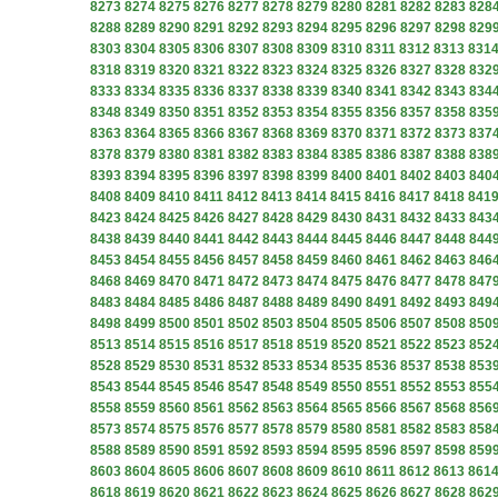
8273
8274
8275
8276
8277
8278
8279
8280
8281
8282
8283
828
8288
8289
8290
8291
8292
8293
8294
8295
8296
8297
8298
829
8303
8304
8305
8306
8307
8308
8309
8310
8311
8312
8313
831
8318
8319
8320
8321
8322
8323
8324
8325
8326
8327
8328
832
8333
8334
8335
8336
8337
8338
8339
8340
8341
8342
8343
834
8348
8349
8350
8351
8352
8353
8354
8355
8356
8357
8358
835
8363
8364
8365
8366
8367
8368
8369
8370
8371
8372
8373
837
8378
8379
8380
8381
8382
8383
8384
8385
8386
8387
8388
838
8393
8394
8395
8396
8397
8398
8399
8400
8401
8402
8403
840
8408
8409
8410
8411
8412
8413
8414
8415
8416
8417
8418
841
8423
8424
8425
8426
8427
8428
8429
8430
8431
8432
8433
843
8438
8439
8440
8441
8442
8443
8444
8445
8446
8447
8448
844
8453
8454
8455
8456
8457
8458
8459
8460
8461
8462
8463
846
8468
8469
8470
8471
8472
8473
8474
8475
8476
8477
8478
847
8483
8484
8485
8486
8487
8488
8489
8490
8491
8492
8493
849
8498
8499
8500
8501
8502
8503
8504
8505
8506
8507
8508
850
8513
8514
8515
8516
8517
8518
8519
8520
8521
8522
8523
852
8528
8529
8530
8531
8532
8533
8534
8535
8536
8537
8538
853
8543
8544
8545
8546
8547
8548
8549
8550
8551
8552
8553
855
8558
8559
8560
8561
8562
8563
8564
8565
8566
8567
8568
856
8573
8574
8575
8576
8577
8578
8579
8580
8581
8582
8583
858
8588
8589
8590
8591
8592
8593
8594
8595
8596
8597
8598
859
8603
8604
8605
8606
8607
8608
8609
8610
8611
8612
8613
861
8618
8619
8620
8621
8622
8623
8624
8625
8626
8627
8628
862