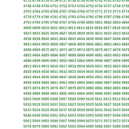
4733
4734
4735
4736
4737
4738
4739
4740
4741
4742
4743
474
4748
4749
4750
4751
4752
4753
4754
4755
4756
4757
4758
475
4763
4764
4765
4766
4767
4768
4769
4770
4771
4772
4773
477
4778
4779
4780
4781
4782
4783
4784
4785
4786
4787
4788
478
4793
4794
4795
4796
4797
4798
4799
4800
4801
4802
4803
480
4808
4809
4810
4811
4812
4813
4814
4815
4816
4817
4818
481
4823
4824
4825
4826
4827
4828
4829
4830
4831
4832
4833
483
4838
4839
4840
4841
4842
4843
4844
4845
4846
4847
4848
484
4853
4854
4855
4856
4857
4858
4859
4860
4861
4862
4863
486
4868
4869
4870
4871
4872
4873
4874
4875
4876
4877
4878
487
4883
4884
4885
4886
4887
4888
4889
4890
4891
4892
4893
489
4898
4899
4900
4901
4902
4903
4904
4905
4906
4907
4908
490
4913
4914
4915
4916
4917
4918
4919
4920
4921
4922
4923
492
4928
4929
4930
4931
4932
4933
4934
4935
4936
4937
4938
493
4943
4944
4945
4946
4947
4948
4949
4950
4951
4952
4953
495
4958
4959
4960
4961
4962
4963
4964
4965
4966
4967
4968
496
4973
4974
4975
4976
4977
4978
4979
4980
4981
4982
4983
498
4988
4989
4990
4991
4992
4993
4994
4995
4996
4997
4998
499
5003
5004
5005
5006
5007
5008
5009
5010
5011
5012
5013
501
5018
5019
5020
5021
5022
5023
5024
5025
5026
5027
5028
502
5033
5034
5035
5036
5037
5038
5039
5040
5041
5042
5043
504
5048
5049
5050
5051
5052
5053
5054
5055
5056
5057
5058
505
5063
5064
5065
5066
5067
5068
5069
5070
5071
5072
5073
507
5078
5079
5080
5081
5082
5083
5084
5085
5086
5087
5088
508