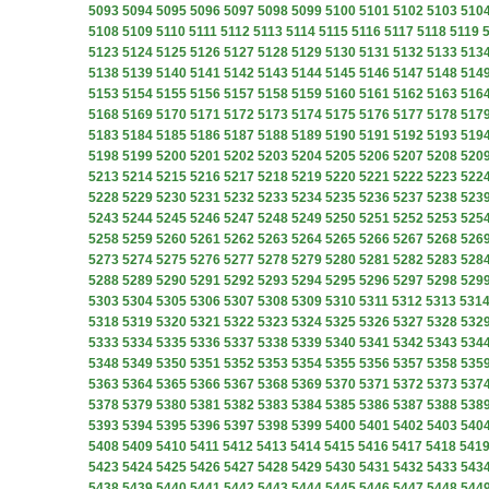
5093
5094
5095
5096
5097
5098
5099
5100
5101
5102
5103
510
5108
5109
5110
5111
5112
5113
5114
5115
5116
5117
5118
5119
5123
5124
5125
5126
5127
5128
5129
5130
5131
5132
5133
513
5138
5139
5140
5141
5142
5143
5144
5145
5146
5147
5148
514
5153
5154
5155
5156
5157
5158
5159
5160
5161
5162
5163
516
5168
5169
5170
5171
5172
5173
5174
5175
5176
5177
5178
517
5183
5184
5185
5186
5187
5188
5189
5190
5191
5192
5193
519
5198
5199
5200
5201
5202
5203
5204
5205
5206
5207
5208
520
5213
5214
5215
5216
5217
5218
5219
5220
5221
5222
5223
522
5228
5229
5230
5231
5232
5233
5234
5235
5236
5237
5238
523
5243
5244
5245
5246
5247
5248
5249
5250
5251
5252
5253
525
5258
5259
5260
5261
5262
5263
5264
5265
5266
5267
5268
526
5273
5274
5275
5276
5277
5278
5279
5280
5281
5282
5283
528
5288
5289
5290
5291
5292
5293
5294
5295
5296
5297
5298
529
5303
5304
5305
5306
5307
5308
5309
5310
5311
5312
5313
531
5318
5319
5320
5321
5322
5323
5324
5325
5326
5327
5328
532
5333
5334
5335
5336
5337
5338
5339
5340
5341
5342
5343
534
5348
5349
5350
5351
5352
5353
5354
5355
5356
5357
5358
535
5363
5364
5365
5366
5367
5368
5369
5370
5371
5372
5373
537
5378
5379
5380
5381
5382
5383
5384
5385
5386
5387
5388
538
5393
5394
5395
5396
5397
5398
5399
5400
5401
5402
5403
540
5408
5409
5410
5411
5412
5413
5414
5415
5416
5417
5418
541
5423
5424
5425
5426
5427
5428
5429
5430
5431
5432
5433
543
5438
5439
5440
5441
5442
5443
5444
5445
5446
5447
5448
544