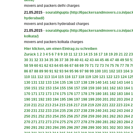
delhi/)
movers and packers delhi charges
21.05.2015
-
sourabhgupta
(http://6packersandmovers.co.in/pa
hyderabad/)
movers and packers hyderabad charges
21.05.2015
-
sourabhgupta
(http://6packersandmovers.co.in/pa
kolkata/)
movers and packers kolkata charges
Hier klicken, um einen Eintrag zu schreiben
Zurück
1
2
3
4
5
6
7
8
9
10
11
12
13
14
15
16
17
18
19
20
21
22
23
30
31
32
33
34
35
36
37
38
39
40
41
42
43
44
45
46
47
48
49
50
5
58
59
60
61
62
63
64
65
66
67
68
69
70
71
72
73
74
75
76
77
78
7
86
87
88
89
90
91
92
93
94
95
96
97
98
99
100
101
102
103
104
1
110
111
112
113
114
115
116
117
118
119
120
121
122
123
124
12
130
131
132
133
134
135
136
137
138
139
140
141
142
143
144
1
150
151
152
153
154
155
156
157
158
159
160
161
162
163
164
1
170
171
172
173
174
175
176
177
178
179
180
181
182
183
184
1
190
191
192
193
194
195
196
197
198
199
200
201
202
203
204
2
210
211
212
213
214
215
216
217
218
219
220
221
222
223
224
2
230
231
232
233
234
235
236
237
238
239
240
241
242
243
244
2
250
251
252
253
254
255
256
257
258
259
260
261
262
263
264
2
270
271
272
273
274
275
276
277
278
279
280
281
282
283
284
2
290
291
292
293
294
295
296
297
298
299
300
301
302
303
304
3