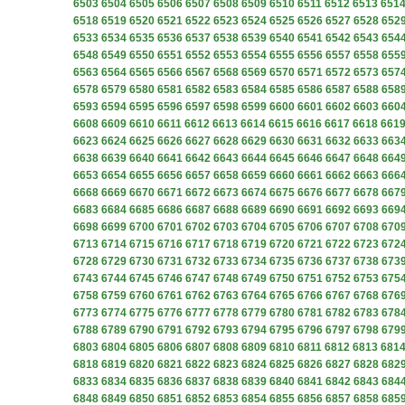
6503
6504
6505
6506
6507
6508
6509
6510
6511
6512
6513
651
6518
6519
6520
6521
6522
6523
6524
6525
6526
6527
6528
652
6533
6534
6535
6536
6537
6538
6539
6540
6541
6542
6543
654
6548
6549
6550
6551
6552
6553
6554
6555
6556
6557
6558
655
6563
6564
6565
6566
6567
6568
6569
6570
6571
6572
6573
657
6578
6579
6580
6581
6582
6583
6584
6585
6586
6587
6588
658
6593
6594
6595
6596
6597
6598
6599
6600
6601
6602
6603
660
6608
6609
6610
6611
6612
6613
6614
6615
6616
6617
6618
661
6623
6624
6625
6626
6627
6628
6629
6630
6631
6632
6633
663
6638
6639
6640
6641
6642
6643
6644
6645
6646
6647
6648
664
6653
6654
6655
6656
6657
6658
6659
6660
6661
6662
6663
666
6668
6669
6670
6671
6672
6673
6674
6675
6676
6677
6678
667
6683
6684
6685
6686
6687
6688
6689
6690
6691
6692
6693
669
6698
6699
6700
6701
6702
6703
6704
6705
6706
6707
6708
670
6713
6714
6715
6716
6717
6718
6719
6720
6721
6722
6723
672
6728
6729
6730
6731
6732
6733
6734
6735
6736
6737
6738
673
6743
6744
6745
6746
6747
6748
6749
6750
6751
6752
6753
675
6758
6759
6760
6761
6762
6763
6764
6765
6766
6767
6768
676
6773
6774
6775
6776
6777
6778
6779
6780
6781
6782
6783
678
6788
6789
6790
6791
6792
6793
6794
6795
6796
6797
6798
679
6803
6804
6805
6806
6807
6808
6809
6810
6811
6812
6813
681
6818
6819
6820
6821
6822
6823
6824
6825
6826
6827
6828
682
6833
6834
6835
6836
6837
6838
6839
6840
6841
6842
6843
684
6848
6849
6850
6851
6852
6853
6854
6855
6856
6857
6858
685