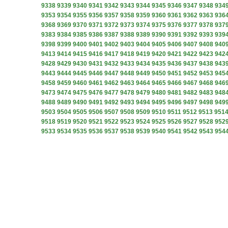
9338
9339
9340
9341
9342
9343
9344
9345
9346
9347
9348
934
9353
9354
9355
9356
9357
9358
9359
9360
9361
9362
9363
936
9368
9369
9370
9371
9372
9373
9374
9375
9376
9377
9378
937
9383
9384
9385
9386
9387
9388
9389
9390
9391
9392
9393
939
9398
9399
9400
9401
9402
9403
9404
9405
9406
9407
9408
940
9413
9414
9415
9416
9417
9418
9419
9420
9421
9422
9423
942
9428
9429
9430
9431
9432
9433
9434
9435
9436
9437
9438
943
9443
9444
9445
9446
9447
9448
9449
9450
9451
9452
9453
945
9458
9459
9460
9461
9462
9463
9464
9465
9466
9467
9468
946
9473
9474
9475
9476
9477
9478
9479
9480
9481
9482
9483
948
9488
9489
9490
9491
9492
9493
9494
9495
9496
9497
9498
949
9503
9504
9505
9506
9507
9508
9509
9510
9511
9512
9513
951
9518
9519
9520
9521
9522
9523
9524
9525
9526
9527
9528
952
9533
9534
9535
9536
9537
9538
9539
9540
9541
9542
9543
954