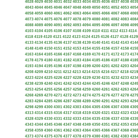
4028
4029
4030
4031
4032
4033
4034
4035
4036
4037
4038
403
4043
4044
4045
4046
4047
4048
4049
4050
4051
4052
4053
405
4058
4059
4060
4061
4062
4063
4064
4065
4066
4067
4068
406
4073
4074
4075
4076
4077
4078
4079
4080
4081
4082
4083
408
4088
4089
4090
4091
4092
4093
4094
4095
4096
4097
4098
409
4103
4104
4105
4106
4107
4108
4109
4110
4111
4112
4113
4114
4118
4119
4120
4121
4122
4123
4124
4125
4126
4127
4128
4129
4133
4134
4135
4136
4137
4138
4139
4140
4141
4142
4143
414
4148
4149
4150
4151
4152
4153
4154
4155
4156
4157
4158
415
4163
4164
4165
4166
4167
4168
4169
4170
4171
4172
4173
417
4178
4179
4180
4181
4182
4183
4184
4185
4186
4187
4188
418
4193
4194
4195
4196
4197
4198
4199
4200
4201
4202
4203
420
4208
4209
4210
4211
4212
4213
4214
4215
4216
4217
4218
421
4223
4224
4225
4226
4227
4228
4229
4230
4231
4232
4233
423
4238
4239
4240
4241
4242
4243
4244
4245
4246
4247
4248
424
4253
4254
4255
4256
4257
4258
4259
4260
4261
4262
4263
426
4268
4269
4270
4271
4272
4273
4274
4275
4276
4277
4278
427
4283
4284
4285
4286
4287
4288
4289
4290
4291
4292
4293
429
4298
4299
4300
4301
4302
4303
4304
4305
4306
4307
4308
430
4313
4314
4315
4316
4317
4318
4319
4320
4321
4322
4323
432
4328
4329
4330
4331
4332
4333
4334
4335
4336
4337
4338
433
4343
4344
4345
4346
4347
4348
4349
4350
4351
4352
4353
435
4358
4359
4360
4361
4362
4363
4364
4365
4366
4367
4368
436
4373
4374
4375
4376
4377
4378
4379
4380
4381
4382
4383
438