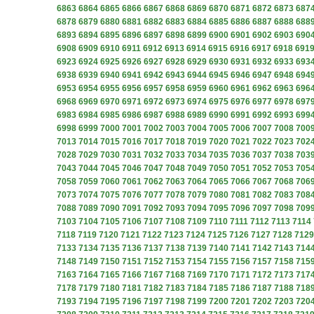
6863
6864
6865
6866
6867
6868
6869
6870
6871
6872
6873
687
6878
6879
6880
6881
6882
6883
6884
6885
6886
6887
6888
688
6893
6894
6895
6896
6897
6898
6899
6900
6901
6902
6903
690
6908
6909
6910
6911
6912
6913
6914
6915
6916
6917
6918
691
6923
6924
6925
6926
6927
6928
6929
6930
6931
6932
6933
693
6938
6939
6940
6941
6942
6943
6944
6945
6946
6947
6948
694
6953
6954
6955
6956
6957
6958
6959
6960
6961
6962
6963
696
6968
6969
6970
6971
6972
6973
6974
6975
6976
6977
6978
697
6983
6984
6985
6986
6987
6988
6989
6990
6991
6992
6993
699
6998
6999
7000
7001
7002
7003
7004
7005
7006
7007
7008
700
7013
7014
7015
7016
7017
7018
7019
7020
7021
7022
7023
702
7028
7029
7030
7031
7032
7033
7034
7035
7036
7037
7038
703
7043
7044
7045
7046
7047
7048
7049
7050
7051
7052
7053
705
7058
7059
7060
7061
7062
7063
7064
7065
7066
7067
7068
706
7073
7074
7075
7076
7077
7078
7079
7080
7081
7082
7083
708
7088
7089
7090
7091
7092
7093
7094
7095
7096
7097
7098
709
7103
7104
7105
7106
7107
7108
7109
7110
7111
7112
7113
7114
7118
7119
7120
7121
7122
7123
7124
7125
7126
7127
7128
7129
7133
7134
7135
7136
7137
7138
7139
7140
7141
7142
7143
714
7148
7149
7150
7151
7152
7153
7154
7155
7156
7157
7158
715
7163
7164
7165
7166
7167
7168
7169
7170
7171
7172
7173
717
7178
7179
7180
7181
7182
7183
7184
7185
7186
7187
7188
718
7193
7194
7195
7196
7197
7198
7199
7200
7201
7202
7203
720