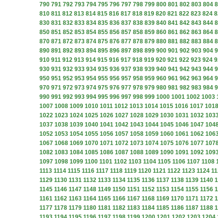
790
791
792
793
794
795
796
797
798
799
800
801
802
803
804
8
810
811
812
813
814
815
816
817
818
819
820
821
822
823
824
8
830
831
832
833
834
835
836
837
838
839
840
841
842
843
844
8
850
851
852
853
854
855
856
857
858
859
860
861
862
863
864
8
870
871
872
873
874
875
876
877
878
879
880
881
882
883
884
8
890
891
892
893
894
895
896
897
898
899
900
901
902
903
904
9
910
911
912
913
914
915
916
917
918
919
920
921
922
923
924
9
930
931
932
933
934
935
936
937
938
939
940
941
942
943
944
9
950
951
952
953
954
955
956
957
958
959
960
961
962
963
964
9
970
971
972
973
974
975
976
977
978
979
980
981
982
983
984
9
990
991
992
993
994
995
996
997
998
999
1000
1001
1002
1003
1007
1008
1009
1010
1011
1012
1013
1014
1015
1016
1017
101
1022
1023
1024
1025
1026
1027
1028
1029
1030
1031
1032
103
1037
1038
1039
1040
1041
1042
1043
1044
1045
1046
1047
104
1052
1053
1054
1055
1056
1057
1058
1059
1060
1061
1062
106
1067
1068
1069
1070
1071
1072
1073
1074
1075
1076
1077
107
1082
1083
1084
1085
1086
1087
1088
1089
1090
1091
1092
109
1097
1098
1099
1100
1101
1102
1103
1104
1105
1106
1107
1108
1113
1114
1115
1116
1117
1118
1119
1120
1121
1122
1123
1124
11
1129
1130
1131
1132
1133
1134
1135
1136
1137
1138
1139
1140
1
1145
1146
1147
1148
1149
1150
1151
1152
1153
1154
1155
1156
1
1161
1162
1163
1164
1165
1166
1167
1168
1169
1170
1171
1172
1
1177
1178
1179
1180
1181
1182
1183
1184
1185
1186
1187
1188
1
1193
1194
1195
1196
1197
1198
1199
1200
1201
1202
1203
1204