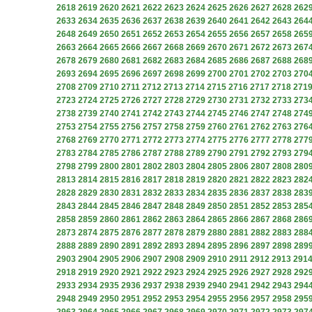
2618
2619
2620
2621
2622
2623
2624
2625
2626
2627
2628
262
2633
2634
2635
2636
2637
2638
2639
2640
2641
2642
2643
264
2648
2649
2650
2651
2652
2653
2654
2655
2656
2657
2658
265
2663
2664
2665
2666
2667
2668
2669
2670
2671
2672
2673
267
2678
2679
2680
2681
2682
2683
2684
2685
2686
2687
2688
268
2693
2694
2695
2696
2697
2698
2699
2700
2701
2702
2703
270
2708
2709
2710
2711
2712
2713
2714
2715
2716
2717
2718
271
2723
2724
2725
2726
2727
2728
2729
2730
2731
2732
2733
273
2738
2739
2740
2741
2742
2743
2744
2745
2746
2747
2748
274
2753
2754
2755
2756
2757
2758
2759
2760
2761
2762
2763
276
2768
2769
2770
2771
2772
2773
2774
2775
2776
2777
2778
277
2783
2784
2785
2786
2787
2788
2789
2790
2791
2792
2793
279
2798
2799
2800
2801
2802
2803
2804
2805
2806
2807
2808
280
2813
2814
2815
2816
2817
2818
2819
2820
2821
2822
2823
282
2828
2829
2830
2831
2832
2833
2834
2835
2836
2837
2838
283
2843
2844
2845
2846
2847
2848
2849
2850
2851
2852
2853
285
2858
2859
2860
2861
2862
2863
2864
2865
2866
2867
2868
286
2873
2874
2875
2876
2877
2878
2879
2880
2881
2882
2883
288
2888
2889
2890
2891
2892
2893
2894
2895
2896
2897
2898
289
2903
2904
2905
2906
2907
2908
2909
2910
2911
2912
2913
291
2918
2919
2920
2921
2922
2923
2924
2925
2926
2927
2928
292
2933
2934
2935
2936
2937
2938
2939
2940
2941
2942
2943
294
2948
2949
2950
2951
2952
2953
2954
2955
2956
2957
2958
295