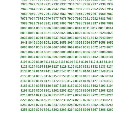
7928
7929
7930
7931
7932
7933
7934
7935
7936
7937
7938
793
7943
7944
7945
7946
7947
7948
7949
7950
7951
7952
7953
795
7958
7959
7960
7961
7962
7963
7964
7965
7966
7967
7968
796
7973
7974
7975
7976
7977
7978
7979
7980
7981
7982
7983
798
7988
7989
7990
7991
7992
7993
7994
7995
7996
7997
7998
799
8003
8004
8005
8006
8007
8008
8009
8010
8011
8012
8013
801
8018
8019
8020
8021
8022
8023
8024
8025
8026
8027
8028
802
8033
8034
8035
8036
8037
8038
8039
8040
8041
8042
8043
804
8048
8049
8050
8051
8052
8053
8054
8055
8056
8057
8058
805
8063
8064
8065
8066
8067
8068
8069
8070
8071
8072
8073
807
8078
8079
8080
8081
8082
8083
8084
8085
8086
8087
8088
808
8093
8094
8095
8096
8097
8098
8099
8100
8101
8102
8103
810
8108
8109
8110
8111
8112
8113
8114
8115
8116
8117
8118
8119
8123
8124
8125
8126
8127
8128
8129
8130
8131
8132
8133
813
8138
8139
8140
8141
8142
8143
8144
8145
8146
8147
8148
814
8153
8154
8155
8156
8157
8158
8159
8160
8161
8162
8163
816
8168
8169
8170
8171
8172
8173
8174
8175
8176
8177
8178
817
8183
8184
8185
8186
8187
8188
8189
8190
8191
8192
8193
819
8198
8199
8200
8201
8202
8203
8204
8205
8206
8207
8208
820
8213
8214
8215
8216
8217
8218
8219
8220
8221
8222
8223
822
8228
8229
8230
8231
8232
8233
8234
8235
8236
8237
8238
823
8243
8244
8245
8246
8247
8248
8249
8250
8251
8252
8253
825
8258
8259
8260
8261
8262
8263
8264
8265
8266
8267
8268
826