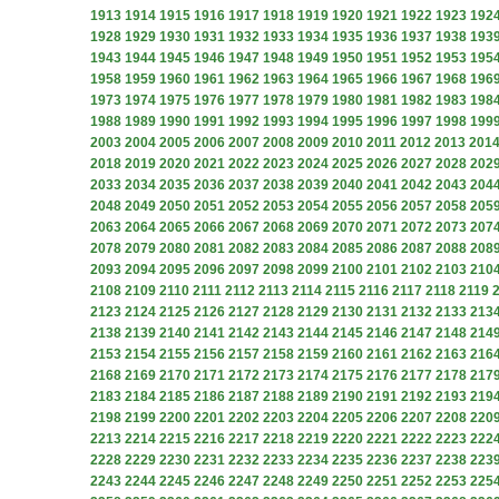
1913
1914
1915
1916
1917
1918
1919
1920
1921
1922
1923
192
1928
1929
1930
1931
1932
1933
1934
1935
1936
1937
1938
193
1943
1944
1945
1946
1947
1948
1949
1950
1951
1952
1953
195
1958
1959
1960
1961
1962
1963
1964
1965
1966
1967
1968
196
1973
1974
1975
1976
1977
1978
1979
1980
1981
1982
1983
198
1988
1989
1990
1991
1992
1993
1994
1995
1996
1997
1998
199
2003
2004
2005
2006
2007
2008
2009
2010
2011
2012
2013
201
2018
2019
2020
2021
2022
2023
2024
2025
2026
2027
2028
202
2033
2034
2035
2036
2037
2038
2039
2040
2041
2042
2043
204
2048
2049
2050
2051
2052
2053
2054
2055
2056
2057
2058
205
2063
2064
2065
2066
2067
2068
2069
2070
2071
2072
2073
207
2078
2079
2080
2081
2082
2083
2084
2085
2086
2087
2088
208
2093
2094
2095
2096
2097
2098
2099
2100
2101
2102
2103
210
2108
2109
2110
2111
2112
2113
2114
2115
2116
2117
2118
2119
2123
2124
2125
2126
2127
2128
2129
2130
2131
2132
2133
213
2138
2139
2140
2141
2142
2143
2144
2145
2146
2147
2148
214
2153
2154
2155
2156
2157
2158
2159
2160
2161
2162
2163
216
2168
2169
2170
2171
2172
2173
2174
2175
2176
2177
2178
217
2183
2184
2185
2186
2187
2188
2189
2190
2191
2192
2193
219
2198
2199
2200
2201
2202
2203
2204
2205
2206
2207
2208
220
2213
2214
2215
2216
2217
2218
2219
2220
2221
2222
2223
222
2228
2229
2230
2231
2232
2233
2234
2235
2236
2237
2238
223
2243
2244
2245
2246
2247
2248
2249
2250
2251
2252
2253
225