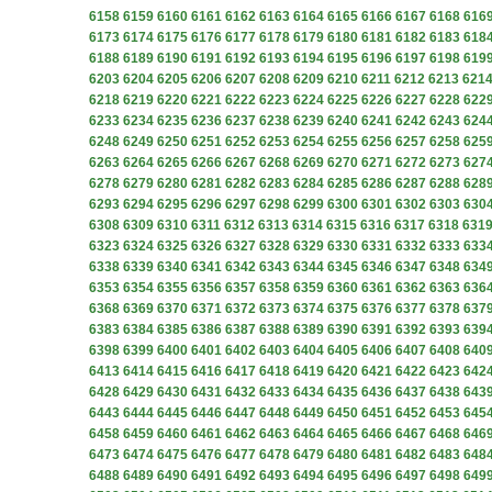
6158
6159
6160
6161
6162
6163
6164
6165
6166
6167
6168
616
6173
6174
6175
6176
6177
6178
6179
6180
6181
6182
6183
618
6188
6189
6190
6191
6192
6193
6194
6195
6196
6197
6198
619
6203
6204
6205
6206
6207
6208
6209
6210
6211
6212
6213
621
6218
6219
6220
6221
6222
6223
6224
6225
6226
6227
6228
622
6233
6234
6235
6236
6237
6238
6239
6240
6241
6242
6243
624
6248
6249
6250
6251
6252
6253
6254
6255
6256
6257
6258
625
6263
6264
6265
6266
6267
6268
6269
6270
6271
6272
6273
627
6278
6279
6280
6281
6282
6283
6284
6285
6286
6287
6288
628
6293
6294
6295
6296
6297
6298
6299
6300
6301
6302
6303
630
6308
6309
6310
6311
6312
6313
6314
6315
6316
6317
6318
631
6323
6324
6325
6326
6327
6328
6329
6330
6331
6332
6333
633
6338
6339
6340
6341
6342
6343
6344
6345
6346
6347
6348
634
6353
6354
6355
6356
6357
6358
6359
6360
6361
6362
6363
636
6368
6369
6370
6371
6372
6373
6374
6375
6376
6377
6378
637
6383
6384
6385
6386
6387
6388
6389
6390
6391
6392
6393
639
6398
6399
6400
6401
6402
6403
6404
6405
6406
6407
6408
640
6413
6414
6415
6416
6417
6418
6419
6420
6421
6422
6423
642
6428
6429
6430
6431
6432
6433
6434
6435
6436
6437
6438
643
6443
6444
6445
6446
6447
6448
6449
6450
6451
6452
6453
645
6458
6459
6460
6461
6462
6463
6464
6465
6466
6467
6468
646
6473
6474
6475
6476
6477
6478
6479
6480
6481
6482
6483
648
6488
6489
6490
6491
6492
6493
6494
6495
6496
6497
6498
649