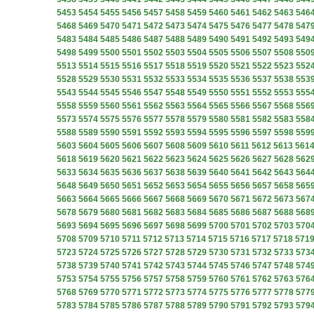
5453
5454
5455
5456
5457
5458
5459
5460
5461
5462
5463
546
5468
5469
5470
5471
5472
5473
5474
5475
5476
5477
5478
547
5483
5484
5485
5486
5487
5488
5489
5490
5491
5492
5493
549
5498
5499
5500
5501
5502
5503
5504
5505
5506
5507
5508
550
5513
5514
5515
5516
5517
5518
5519
5520
5521
5522
5523
552
5528
5529
5530
5531
5532
5533
5534
5535
5536
5537
5538
553
5543
5544
5545
5546
5547
5548
5549
5550
5551
5552
5553
555
5558
5559
5560
5561
5562
5563
5564
5565
5566
5567
5568
556
5573
5574
5575
5576
5577
5578
5579
5580
5581
5582
5583
558
5588
5589
5590
5591
5592
5593
5594
5595
5596
5597
5598
559
5603
5604
5605
5606
5607
5608
5609
5610
5611
5612
5613
561
5618
5619
5620
5621
5622
5623
5624
5625
5626
5627
5628
562
5633
5634
5635
5636
5637
5638
5639
5640
5641
5642
5643
564
5648
5649
5650
5651
5652
5653
5654
5655
5656
5657
5658
565
5663
5664
5665
5666
5667
5668
5669
5670
5671
5672
5673
567
5678
5679
5680
5681
5682
5683
5684
5685
5686
5687
5688
568
5693
5694
5695
5696
5697
5698
5699
5700
5701
5702
5703
570
5708
5709
5710
5711
5712
5713
5714
5715
5716
5717
5718
571
5723
5724
5725
5726
5727
5728
5729
5730
5731
5732
5733
573
5738
5739
5740
5741
5742
5743
5744
5745
5746
5747
5748
574
5753
5754
5755
5756
5757
5758
5759
5760
5761
5762
5763
576
5768
5769
5770
5771
5772
5773
5774
5775
5776
5777
5778
577
5783
5784
5785
5786
5787
5788
5789
5790
5791
5792
5793
579