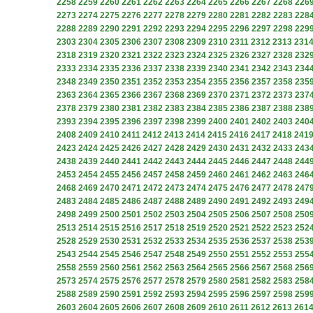
2258
2259
2260
2261
2262
2263
2264
2265
2266
2267
2268
226
2273
2274
2275
2276
2277
2278
2279
2280
2281
2282
2283
228
2288
2289
2290
2291
2292
2293
2294
2295
2296
2297
2298
229
2303
2304
2305
2306
2307
2308
2309
2310
2311
2312
2313
231
2318
2319
2320
2321
2322
2323
2324
2325
2326
2327
2328
232
2333
2334
2335
2336
2337
2338
2339
2340
2341
2342
2343
234
2348
2349
2350
2351
2352
2353
2354
2355
2356
2357
2358
235
2363
2364
2365
2366
2367
2368
2369
2370
2371
2372
2373
237
2378
2379
2380
2381
2382
2383
2384
2385
2386
2387
2388
238
2393
2394
2395
2396
2397
2398
2399
2400
2401
2402
2403
240
2408
2409
2410
2411
2412
2413
2414
2415
2416
2417
2418
241
2423
2424
2425
2426
2427
2428
2429
2430
2431
2432
2433
243
2438
2439
2440
2441
2442
2443
2444
2445
2446
2447
2448
244
2453
2454
2455
2456
2457
2458
2459
2460
2461
2462
2463
246
2468
2469
2470
2471
2472
2473
2474
2475
2476
2477
2478
247
2483
2484
2485
2486
2487
2488
2489
2490
2491
2492
2493
249
2498
2499
2500
2501
2502
2503
2504
2505
2506
2507
2508
250
2513
2514
2515
2516
2517
2518
2519
2520
2521
2522
2523
252
2528
2529
2530
2531
2532
2533
2534
2535
2536
2537
2538
253
2543
2544
2545
2546
2547
2548
2549
2550
2551
2552
2553
255
2558
2559
2560
2561
2562
2563
2564
2565
2566
2567
2568
256
2573
2574
2575
2576
2577
2578
2579
2580
2581
2582
2583
258
2588
2589
2590
2591
2592
2593
2594
2595
2596
2597
2598
259
2603
2604
2605
2606
2607
2608
2609
2610
2611
2612
2613
261