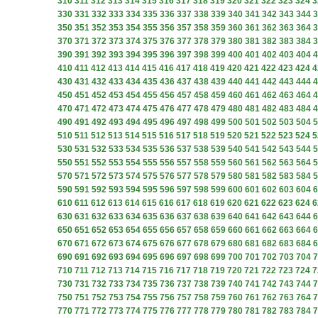
310
311
312
313
314
315
316
317
318
319
320
321
322
323
324
3
330
331
332
333
334
335
336
337
338
339
340
341
342
343
344
3
350
351
352
353
354
355
356
357
358
359
360
361
362
363
364
3
370
371
372
373
374
375
376
377
378
379
380
381
382
383
384
3
390
391
392
393
394
395
396
397
398
399
400
401
402
403
404
4
410
411
412
413
414
415
416
417
418
419
420
421
422
423
424
4
430
431
432
433
434
435
436
437
438
439
440
441
442
443
444
4
450
451
452
453
454
455
456
457
458
459
460
461
462
463
464
4
470
471
472
473
474
475
476
477
478
479
480
481
482
483
484
4
490
491
492
493
494
495
496
497
498
499
500
501
502
503
504
5
510
511
512
513
514
515
516
517
518
519
520
521
522
523
524
5
530
531
532
533
534
535
536
537
538
539
540
541
542
543
544
5
550
551
552
553
554
555
556
557
558
559
560
561
562
563
564
5
570
571
572
573
574
575
576
577
578
579
580
581
582
583
584
5
590
591
592
593
594
595
596
597
598
599
600
601
602
603
604
6
610
611
612
613
614
615
616
617
618
619
620
621
622
623
624
6
630
631
632
633
634
635
636
637
638
639
640
641
642
643
644
6
650
651
652
653
654
655
656
657
658
659
660
661
662
663
664
6
670
671
672
673
674
675
676
677
678
679
680
681
682
683
684
6
690
691
692
693
694
695
696
697
698
699
700
701
702
703
704
7
710
711
712
713
714
715
716
717
718
719
720
721
722
723
724
7
730
731
732
733
734
735
736
737
738
739
740
741
742
743
744
7
750
751
752
753
754
755
756
757
758
759
760
761
762
763
764
7
770
771
772
773
774
775
776
777
778
779
780
781
782
783
784
7