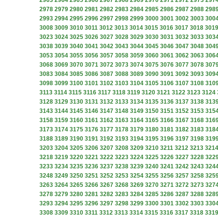
2963
2964
2965
2966
2967
2968
2969
2970
2971
2972
2973
297
2978
2979
2980
2981
2982
2983
2984
2985
2986
2987
2988
298
2993
2994
2995
2996
2997
2998
2999
3000
3001
3002
3003
300
3008
3009
3010
3011
3012
3013
3014
3015
3016
3017
3018
301
3023
3024
3025
3026
3027
3028
3029
3030
3031
3032
3033
303
3038
3039
3040
3041
3042
3043
3044
3045
3046
3047
3048
304
3053
3054
3055
3056
3057
3058
3059
3060
3061
3062
3063
306
3068
3069
3070
3071
3072
3073
3074
3075
3076
3077
3078
307
3083
3084
3085
3086
3087
3088
3089
3090
3091
3092
3093
309
3098
3099
3100
3101
3102
3103
3104
3105
3106
3107
3108
310
3113
3114
3115
3116
3117
3118
3119
3120
3121
3122
3123
3124
3128
3129
3130
3131
3132
3133
3134
3135
3136
3137
3138
313
3143
3144
3145
3146
3147
3148
3149
3150
3151
3152
3153
315
3158
3159
3160
3161
3162
3163
3164
3165
3166
3167
3168
316
3173
3174
3175
3176
3177
3178
3179
3180
3181
3182
3183
318
3188
3189
3190
3191
3192
3193
3194
3195
3196
3197
3198
319
3203
3204
3205
3206
3207
3208
3209
3210
3211
3212
3213
321
3218
3219
3220
3221
3222
3223
3224
3225
3226
3227
3228
322
3233
3234
3235
3236
3237
3238
3239
3240
3241
3242
3243
324
3248
3249
3250
3251
3252
3253
3254
3255
3256
3257
3258
325
3263
3264
3265
3266
3267
3268
3269
3270
3271
3272
3273
327
3278
3279
3280
3281
3282
3283
3284
3285
3286
3287
3288
328
3293
3294
3295
3296
3297
3298
3299
3300
3301
3302
3303
330
3308
3309
3310
3311
3312
3313
3314
3315
3316
3317
3318
331