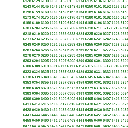
6128
6129
6130
6131
6132
6133
6134
6135
6136
6137
6138
613
6143
6144
6145
6146
6147
6148
6149
6150
6151
6152
6153
615
6158
6159
6160
6161
6162
6163
6164
6165
6166
6167
6168
616
6173
6174
6175
6176
6177
6178
6179
6180
6181
6182
6183
618
6188
6189
6190
6191
6192
6193
6194
6195
6196
6197
6198
619
6203
6204
6205
6206
6207
6208
6209
6210
6211
6212
6213
621
6218
6219
6220
6221
6222
6223
6224
6225
6226
6227
6228
622
6233
6234
6235
6236
6237
6238
6239
6240
6241
6242
6243
624
6248
6249
6250
6251
6252
6253
6254
6255
6256
6257
6258
625
6263
6264
6265
6266
6267
6268
6269
6270
6271
6272
6273
627
6278
6279
6280
6281
6282
6283
6284
6285
6286
6287
6288
628
6293
6294
6295
6296
6297
6298
6299
6300
6301
6302
6303
630
6308
6309
6310
6311
6312
6313
6314
6315
6316
6317
6318
631
6323
6324
6325
6326
6327
6328
6329
6330
6331
6332
6333
633
6338
6339
6340
6341
6342
6343
6344
6345
6346
6347
6348
634
6353
6354
6355
6356
6357
6358
6359
6360
6361
6362
6363
636
6368
6369
6370
6371
6372
6373
6374
6375
6376
6377
6378
637
6383
6384
6385
6386
6387
6388
6389
6390
6391
6392
6393
639
6398
6399
6400
6401
6402
6403
6404
6405
6406
6407
6408
640
6413
6414
6415
6416
6417
6418
6419
6420
6421
6422
6423
642
6428
6429
6430
6431
6432
6433
6434
6435
6436
6437
6438
643
6443
6444
6445
6446
6447
6448
6449
6450
6451
6452
6453
645
6458
6459
6460
6461
6462
6463
6464
6465
6466
6467
6468
646
6473
6474
6475
6476
6477
6478
6479
6480
6481
6482
6483
648