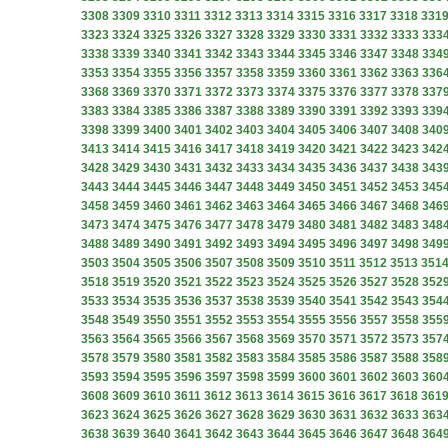
3308
3309
3310
3311
3312
3313
3314
3315
3316
3317
3318
331
3323
3324
3325
3326
3327
3328
3329
3330
3331
3332
3333
333
3338
3339
3340
3341
3342
3343
3344
3345
3346
3347
3348
334
3353
3354
3355
3356
3357
3358
3359
3360
3361
3362
3363
336
3368
3369
3370
3371
3372
3373
3374
3375
3376
3377
3378
337
3383
3384
3385
3386
3387
3388
3389
3390
3391
3392
3393
339
3398
3399
3400
3401
3402
3403
3404
3405
3406
3407
3408
340
3413
3414
3415
3416
3417
3418
3419
3420
3421
3422
3423
342
3428
3429
3430
3431
3432
3433
3434
3435
3436
3437
3438
343
3443
3444
3445
3446
3447
3448
3449
3450
3451
3452
3453
345
3458
3459
3460
3461
3462
3463
3464
3465
3466
3467
3468
346
3473
3474
3475
3476
3477
3478
3479
3480
3481
3482
3483
348
3488
3489
3490
3491
3492
3493
3494
3495
3496
3497
3498
349
3503
3504
3505
3506
3507
3508
3509
3510
3511
3512
3513
351
3518
3519
3520
3521
3522
3523
3524
3525
3526
3527
3528
352
3533
3534
3535
3536
3537
3538
3539
3540
3541
3542
3543
354
3548
3549
3550
3551
3552
3553
3554
3555
3556
3557
3558
355
3563
3564
3565
3566
3567
3568
3569
3570
3571
3572
3573
357
3578
3579
3580
3581
3582
3583
3584
3585
3586
3587
3588
358
3593
3594
3595
3596
3597
3598
3599
3600
3601
3602
3603
360
3608
3609
3610
3611
3612
3613
3614
3615
3616
3617
3618
361
3623
3624
3625
3626
3627
3628
3629
3630
3631
3632
3633
363
3638
3639
3640
3641
3642
3643
3644
3645
3646
3647
3648
364