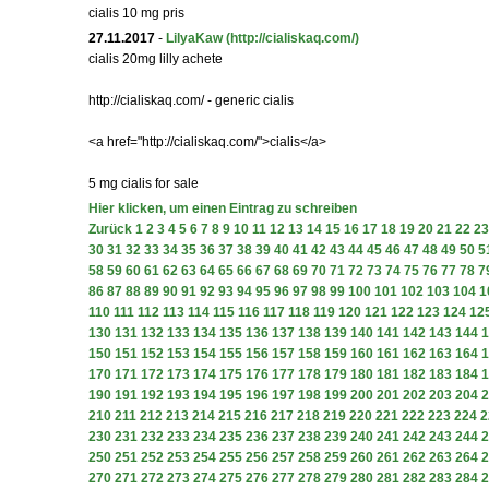
cialis 10 mg pris
27.11.2017
-
LilyaKaw
(http://cialiskaq.com/)
cialis 20mg lilly achete
http://cialiskaq.com/ - generic cialis
<a href="http://cialiskaq.com/">cialis</a>
5 mg cialis for sale
Hier klicken, um einen Eintrag zu schreiben
Zurück
1
2
3
4
5
6
7
8
9
10
11
12
13
14
15
16
17
18
19
20
21
22
23
30
31
32
33
34
35
36
37
38
39
40
41
42
43
44
45
46
47
48
49
50
5
58
59
60
61
62
63
64
65
66
67
68
69
70
71
72
73
74
75
76
77
78
7
86
87
88
89
90
91
92
93
94
95
96
97
98
99
100
101
102
103
104
1
110
111
112
113
114
115
116
117
118
119
120
121
122
123
124
12
130
131
132
133
134
135
136
137
138
139
140
141
142
143
144
1
150
151
152
153
154
155
156
157
158
159
160
161
162
163
164
1
170
171
172
173
174
175
176
177
178
179
180
181
182
183
184
1
190
191
192
193
194
195
196
197
198
199
200
201
202
203
204
2
210
211
212
213
214
215
216
217
218
219
220
221
222
223
224
2
230
231
232
233
234
235
236
237
238
239
240
241
242
243
244
2
250
251
252
253
254
255
256
257
258
259
260
261
262
263
264
2
270
271
272
273
274
275
276
277
278
279
280
281
282
283
284
2