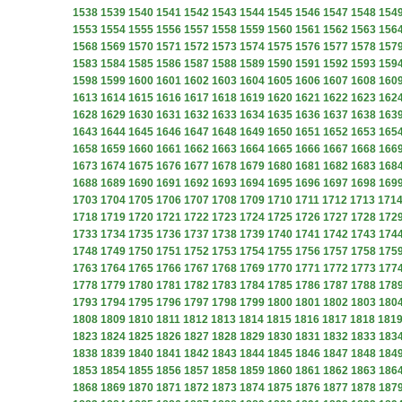
1538
1539
1540
1541
1542
1543
1544
1545
1546
1547
1548
154
1553
1554
1555
1556
1557
1558
1559
1560
1561
1562
1563
156
1568
1569
1570
1571
1572
1573
1574
1575
1576
1577
1578
157
1583
1584
1585
1586
1587
1588
1589
1590
1591
1592
1593
159
1598
1599
1600
1601
1602
1603
1604
1605
1606
1607
1608
160
1613
1614
1615
1616
1617
1618
1619
1620
1621
1622
1623
162
1628
1629
1630
1631
1632
1633
1634
1635
1636
1637
1638
163
1643
1644
1645
1646
1647
1648
1649
1650
1651
1652
1653
165
1658
1659
1660
1661
1662
1663
1664
1665
1666
1667
1668
166
1673
1674
1675
1676
1677
1678
1679
1680
1681
1682
1683
168
1688
1689
1690
1691
1692
1693
1694
1695
1696
1697
1698
169
1703
1704
1705
1706
1707
1708
1709
1710
1711
1712
1713
171
1718
1719
1720
1721
1722
1723
1724
1725
1726
1727
1728
172
1733
1734
1735
1736
1737
1738
1739
1740
1741
1742
1743
174
1748
1749
1750
1751
1752
1753
1754
1755
1756
1757
1758
175
1763
1764
1765
1766
1767
1768
1769
1770
1771
1772
1773
177
1778
1779
1780
1781
1782
1783
1784
1785
1786
1787
1788
178
1793
1794
1795
1796
1797
1798
1799
1800
1801
1802
1803
180
1808
1809
1810
1811
1812
1813
1814
1815
1816
1817
1818
181
1823
1824
1825
1826
1827
1828
1829
1830
1831
1832
1833
183
1838
1839
1840
1841
1842
1843
1844
1845
1846
1847
1848
184
1853
1854
1855
1856
1857
1858
1859
1860
1861
1862
1863
186
1868
1869
1870
1871
1872
1873
1874
1875
1876
1877
1878
187