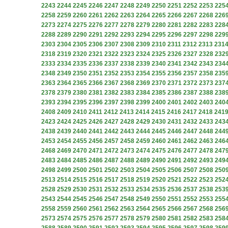
2243
2244
2245
2246
2247
2248
2249
2250
2251
2252
2253
225
2258
2259
2260
2261
2262
2263
2264
2265
2266
2267
2268
226
2273
2274
2275
2276
2277
2278
2279
2280
2281
2282
2283
228
2288
2289
2290
2291
2292
2293
2294
2295
2296
2297
2298
229
2303
2304
2305
2306
2307
2308
2309
2310
2311
2312
2313
231
2318
2319
2320
2321
2322
2323
2324
2325
2326
2327
2328
232
2333
2334
2335
2336
2337
2338
2339
2340
2341
2342
2343
234
2348
2349
2350
2351
2352
2353
2354
2355
2356
2357
2358
235
2363
2364
2365
2366
2367
2368
2369
2370
2371
2372
2373
237
2378
2379
2380
2381
2382
2383
2384
2385
2386
2387
2388
238
2393
2394
2395
2396
2397
2398
2399
2400
2401
2402
2403
240
2408
2409
2410
2411
2412
2413
2414
2415
2416
2417
2418
241
2423
2424
2425
2426
2427
2428
2429
2430
2431
2432
2433
243
2438
2439
2440
2441
2442
2443
2444
2445
2446
2447
2448
244
2453
2454
2455
2456
2457
2458
2459
2460
2461
2462
2463
246
2468
2469
2470
2471
2472
2473
2474
2475
2476
2477
2478
247
2483
2484
2485
2486
2487
2488
2489
2490
2491
2492
2493
249
2498
2499
2500
2501
2502
2503
2504
2505
2506
2507
2508
250
2513
2514
2515
2516
2517
2518
2519
2520
2521
2522
2523
252
2528
2529
2530
2531
2532
2533
2534
2535
2536
2537
2538
253
2543
2544
2545
2546
2547
2548
2549
2550
2551
2552
2553
255
2558
2559
2560
2561
2562
2563
2564
2565
2566
2567
2568
256
2573
2574
2575
2576
2577
2578
2579
2580
2581
2582
2583
258