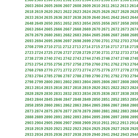
2588
2589
2590
2591
2592
2593
2594
2595
2596
2597
2598
259
2603
2604
2605
2606
2607
2608
2609
2610
2611
2612
2613
261
2618
2619
2620
2621
2622
2623
2624
2625
2626
2627
2628
262
2633
2634
2635
2636
2637
2638
2639
2640
2641
2642
2643
264
2648
2649
2650
2651
2652
2653
2654
2655
2656
2657
2658
265
2663
2664
2665
2666
2667
2668
2669
2670
2671
2672
2673
267
2678
2679
2680
2681
2682
2683
2684
2685
2686
2687
2688
268
2693
2694
2695
2696
2697
2698
2699
2700
2701
2702
2703
270
2708
2709
2710
2711
2712
2713
2714
2715
2716
2717
2718
271
2723
2724
2725
2726
2727
2728
2729
2730
2731
2732
2733
273
2738
2739
2740
2741
2742
2743
2744
2745
2746
2747
2748
274
2753
2754
2755
2756
2757
2758
2759
2760
2761
2762
2763
276
2768
2769
2770
2771
2772
2773
2774
2775
2776
2777
2778
277
2783
2784
2785
2786
2787
2788
2789
2790
2791
2792
2793
279
2798
2799
2800
2801
2802
2803
2804
2805
2806
2807
2808
280
2813
2814
2815
2816
2817
2818
2819
2820
2821
2822
2823
282
2828
2829
2830
2831
2832
2833
2834
2835
2836
2837
2838
283
2843
2844
2845
2846
2847
2848
2849
2850
2851
2852
2853
285
2858
2859
2860
2861
2862
2863
2864
2865
2866
2867
2868
286
2873
2874
2875
2876
2877
2878
2879
2880
2881
2882
2883
288
2888
2889
2890
2891
2892
2893
2894
2895
2896
2897
2898
289
2903
2904
2905
2906
2907
2908
2909
2910
2911
2912
2913
291
2918
2919
2920
2921
2922
2923
2924
2925
2926
2927
2928
292
2933
2934
2935
2936
2937
2938
2939
2940
2941
2942
2943
294