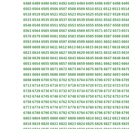
6488
6489
6490
6491
6492
6493
6494
6495
6496
6497
6498
649
6503
6504
6505
6506
6507
6508
6509
6510
6511
6512
6513
651
6518
6519
6520
6521
6522
6523
6524
6525
6526
6527
6528
652
6533
6534
6535
6536
6537
6538
6539
6540
6541
6542
6543
654
6548
6549
6550
6551
6552
6553
6554
6555
6556
6557
6558
655
6563
6564
6565
6566
6567
6568
6569
6570
6571
6572
6573
657
6578
6579
6580
6581
6582
6583
6584
6585
6586
6587
6588
658
6593
6594
6595
6596
6597
6598
6599
6600
6601
6602
6603
660
6608
6609
6610
6611
6612
6613
6614
6615
6616
6617
6618
661
6623
6624
6625
6626
6627
6628
6629
6630
6631
6632
6633
663
6638
6639
6640
6641
6642
6643
6644
6645
6646
6647
6648
664
6653
6654
6655
6656
6657
6658
6659
6660
6661
6662
6663
666
6668
6669
6670
6671
6672
6673
6674
6675
6676
6677
6678
667
6683
6684
6685
6686
6687
6688
6689
6690
6691
6692
6693
669
6698
6699
6700
6701
6702
6703
6704
6705
6706
6707
6708
670
6713
6714
6715
6716
6717
6718
6719
6720
6721
6722
6723
672
6728
6729
6730
6731
6732
6733
6734
6735
6736
6737
6738
673
6743
6744
6745
6746
6747
6748
6749
6750
6751
6752
6753
675
6758
6759
6760
6761
6762
6763
6764
6765
6766
6767
6768
676
6773
6774
6775
6776
6777
6778
6779
6780
6781
6782
6783
678
6788
6789
6790
6791
6792
6793
6794
6795
6796
6797
6798
679
6803
6804
6805
6806
6807
6808
6809
6810
6811
6812
6813
681
6818
6819
6820
6821
6822
6823
6824
6825
6826
6827
6828
682