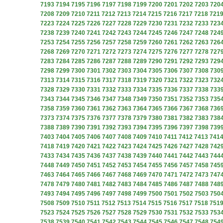
7193
7194
7195
7196
7197
7198
7199
7200
7201
7202
7203
720
7208
7209
7210
7211
7212
7213
7214
7215
7216
7217
7218
721
7223
7224
7225
7226
7227
7228
7229
7230
7231
7232
7233
723
7238
7239
7240
7241
7242
7243
7244
7245
7246
7247
7248
724
7253
7254
7255
7256
7257
7258
7259
7260
7261
7262
7263
726
7268
7269
7270
7271
7272
7273
7274
7275
7276
7277
7278
727
7283
7284
7285
7286
7287
7288
7289
7290
7291
7292
7293
729
7298
7299
7300
7301
7302
7303
7304
7305
7306
7307
7308
730
7313
7314
7315
7316
7317
7318
7319
7320
7321
7322
7323
732
7328
7329
7330
7331
7332
7333
7334
7335
7336
7337
7338
733
7343
7344
7345
7346
7347
7348
7349
7350
7351
7352
7353
735
7358
7359
7360
7361
7362
7363
7364
7365
7366
7367
7368
736
7373
7374
7375
7376
7377
7378
7379
7380
7381
7382
7383
738
7388
7389
7390
7391
7392
7393
7394
7395
7396
7397
7398
739
7403
7404
7405
7406
7407
7408
7409
7410
7411
7412
7413
741
7418
7419
7420
7421
7422
7423
7424
7425
7426
7427
7428
742
7433
7434
7435
7436
7437
7438
7439
7440
7441
7442
7443
744
7448
7449
7450
7451
7452
7453
7454
7455
7456
7457
7458
745
7463
7464
7465
7466
7467
7468
7469
7470
7471
7472
7473
747
7478
7479
7480
7481
7482
7483
7484
7485
7486
7487
7488
748
7493
7494
7495
7496
7497
7498
7499
7500
7501
7502
7503
750
7508
7509
7510
7511
7512
7513
7514
7515
7516
7517
7518
751
7523
7524
7525
7526
7527
7528
7529
7530
7531
7532
7533
753
7538
7539
7540
7541
7542
7543
7544
7545
7546
7547
7548
754