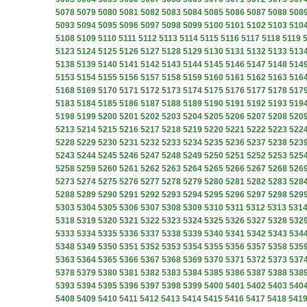
5078
5079
5080
5081
5082
5083
5084
5085
5086
5087
5088
508
5093
5094
5095
5096
5097
5098
5099
5100
5101
5102
5103
510
5108
5109
5110
5111
5112
5113
5114
5115
5116
5117
5118
5119
5123
5124
5125
5126
5127
5128
5129
5130
5131
5132
5133
513
5138
5139
5140
5141
5142
5143
5144
5145
5146
5147
5148
514
5153
5154
5155
5156
5157
5158
5159
5160
5161
5162
5163
516
5168
5169
5170
5171
5172
5173
5174
5175
5176
5177
5178
517
5183
5184
5185
5186
5187
5188
5189
5190
5191
5192
5193
519
5198
5199
5200
5201
5202
5203
5204
5205
5206
5207
5208
520
5213
5214
5215
5216
5217
5218
5219
5220
5221
5222
5223
522
5228
5229
5230
5231
5232
5233
5234
5235
5236
5237
5238
523
5243
5244
5245
5246
5247
5248
5249
5250
5251
5252
5253
525
5258
5259
5260
5261
5262
5263
5264
5265
5266
5267
5268
526
5273
5274
5275
5276
5277
5278
5279
5280
5281
5282
5283
528
5288
5289
5290
5291
5292
5293
5294
5295
5296
5297
5298
529
5303
5304
5305
5306
5307
5308
5309
5310
5311
5312
5313
531
5318
5319
5320
5321
5322
5323
5324
5325
5326
5327
5328
532
5333
5334
5335
5336
5337
5338
5339
5340
5341
5342
5343
534
5348
5349
5350
5351
5352
5353
5354
5355
5356
5357
5358
535
5363
5364
5365
5366
5367
5368
5369
5370
5371
5372
5373
537
5378
5379
5380
5381
5382
5383
5384
5385
5386
5387
5388
538
5393
5394
5395
5396
5397
5398
5399
5400
5401
5402
5403
540
5408
5409
5410
5411
5412
5413
5414
5415
5416
5417
5418
541