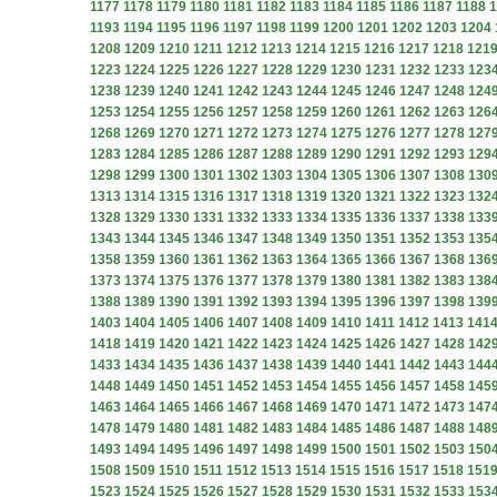
1177
1178
1179
1180
1181
1182
1183
1184
1185
1186
1187
1188
1
1193
1194
1195
1196
1197
1198
1199
1200
1201
1202
1203
1204
1208
1209
1210
1211
1212
1213
1214
1215
1216
1217
1218
121
1223
1224
1225
1226
1227
1228
1229
1230
1231
1232
1233
123
1238
1239
1240
1241
1242
1243
1244
1245
1246
1247
1248
124
1253
1254
1255
1256
1257
1258
1259
1260
1261
1262
1263
126
1268
1269
1270
1271
1272
1273
1274
1275
1276
1277
1278
127
1283
1284
1285
1286
1287
1288
1289
1290
1291
1292
1293
129
1298
1299
1300
1301
1302
1303
1304
1305
1306
1307
1308
130
1313
1314
1315
1316
1317
1318
1319
1320
1321
1322
1323
132
1328
1329
1330
1331
1332
1333
1334
1335
1336
1337
1338
133
1343
1344
1345
1346
1347
1348
1349
1350
1351
1352
1353
135
1358
1359
1360
1361
1362
1363
1364
1365
1366
1367
1368
136
1373
1374
1375
1376
1377
1378
1379
1380
1381
1382
1383
138
1388
1389
1390
1391
1392
1393
1394
1395
1396
1397
1398
139
1403
1404
1405
1406
1407
1408
1409
1410
1411
1412
1413
141
1418
1419
1420
1421
1422
1423
1424
1425
1426
1427
1428
142
1433
1434
1435
1436
1437
1438
1439
1440
1441
1442
1443
144
1448
1449
1450
1451
1452
1453
1454
1455
1456
1457
1458
145
1463
1464
1465
1466
1467
1468
1469
1470
1471
1472
1473
147
1478
1479
1480
1481
1482
1483
1484
1485
1486
1487
1488
148
1493
1494
1495
1496
1497
1498
1499
1500
1501
1502
1503
150
1508
1509
1510
1511
1512
1513
1514
1515
1516
1517
1518
151
1523
1524
1525
1526
1527
1528
1529
1530
1531
1532
1533
153