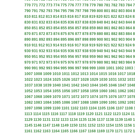
770
771
772
773
774
775
776
777
778
779
780
781
782
783
784
7
790
791
792
793
794
795
796
797
798
799
800
801
802
803
804
8
810
811
812
813
814
815
816
817
818
819
820
821
822
823
824
8
830
831
832
833
834
835
836
837
838
839
840
841
842
843
844
8
850
851
852
853
854
855
856
857
858
859
860
861
862
863
864
8
870
871
872
873
874
875
876
877
878
879
880
881
882
883
884
8
890
891
892
893
894
895
896
897
898
899
900
901
902
903
904
9
910
911
912
913
914
915
916
917
918
919
920
921
922
923
924
9
930
931
932
933
934
935
936
937
938
939
940
941
942
943
944
9
950
951
952
953
954
955
956
957
958
959
960
961
962
963
964
9
970
971
972
973
974
975
976
977
978
979
980
981
982
983
984
9
990
991
992
993
994
995
996
997
998
999
1000
1001
1002
1003
1007
1008
1009
1010
1011
1012
1013
1014
1015
1016
1017
101
1022
1023
1024
1025
1026
1027
1028
1029
1030
1031
1032
103
1037
1038
1039
1040
1041
1042
1043
1044
1045
1046
1047
104
1052
1053
1054
1055
1056
1057
1058
1059
1060
1061
1062
106
1067
1068
1069
1070
1071
1072
1073
1074
1075
1076
1077
107
1082
1083
1084
1085
1086
1087
1088
1089
1090
1091
1092
109
1097
1098
1099
1100
1101
1102
1103
1104
1105
1106
1107
1108
1113
1114
1115
1116
1117
1118
1119
1120
1121
1122
1123
1124
11
1129
1130
1131
1132
1133
1134
1135
1136
1137
1138
1139
1140
1
1145
1146
1147
1148
1149
1150
1151
1152
1153
1154
1155
1156
1
1161
1162
1163
1164
1165
1166
1167
1168
1169
1170
1171
1172
1