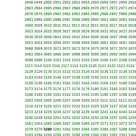
2948
2949
2950
2951
2952
2953
2954
2955
2956
2957
2958
295
2963
2964
2965
2966
2967
2968
2969
2970
2971
2972
2973
297
2978
2979
2980
2981
2982
2983
2984
2985
2986
2987
2988
298
2993
2994
2995
2996
2997
2998
2999
3000
3001
3002
3003
300
3008
3009
3010
3011
3012
3013
3014
3015
3016
3017
3018
301
3023
3024
3025
3026
3027
3028
3029
3030
3031
3032
3033
303
3038
3039
3040
3041
3042
3043
3044
3045
3046
3047
3048
304
3053
3054
3055
3056
3057
3058
3059
3060
3061
3062
3063
306
3068
3069
3070
3071
3072
3073
3074
3075
3076
3077
3078
307
3083
3084
3085
3086
3087
3088
3089
3090
3091
3092
3093
309
3098
3099
3100
3101
3102
3103
3104
3105
3106
3107
3108
310
3113
3114
3115
3116
3117
3118
3119
3120
3121
3122
3123
3124
3128
3129
3130
3131
3132
3133
3134
3135
3136
3137
3138
313
3143
3144
3145
3146
3147
3148
3149
3150
3151
3152
3153
315
3158
3159
3160
3161
3162
3163
3164
3165
3166
3167
3168
316
3173
3174
3175
3176
3177
3178
3179
3180
3181
3182
3183
318
3188
3189
3190
3191
3192
3193
3194
3195
3196
3197
3198
319
3203
3204
3205
3206
3207
3208
3209
3210
3211
3212
3213
321
3218
3219
3220
3221
3222
3223
3224
3225
3226
3227
3228
322
3233
3234
3235
3236
3237
3238
3239
3240
3241
3242
3243
324
3248
3249
3250
3251
3252
3253
3254
3255
3256
3257
3258
325
3263
3264
3265
3266
3267
3268
3269
3270
3271
3272
3273
327
3278
3279
3280
3281
3282
3283
3284
3285
3286
3287
3288
328
3293
3294
3295
3296
3297
3298
3299
3300
3301
3302
3303
330