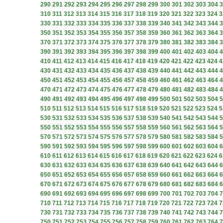
290
291
292
293
294
295
296
297
298
299
300
301
302
303
304
3
310
311
312
313
314
315
316
317
318
319
320
321
322
323
324
3
330
331
332
333
334
335
336
337
338
339
340
341
342
343
344
3
350
351
352
353
354
355
356
357
358
359
360
361
362
363
364
3
370
371
372
373
374
375
376
377
378
379
380
381
382
383
384
3
390
391
392
393
394
395
396
397
398
399
400
401
402
403
404
4
410
411
412
413
414
415
416
417
418
419
420
421
422
423
424
4
430
431
432
433
434
435
436
437
438
439
440
441
442
443
444
4
450
451
452
453
454
455
456
457
458
459
460
461
462
463
464
4
470
471
472
473
474
475
476
477
478
479
480
481
482
483
484
4
490
491
492
493
494
495
496
497
498
499
500
501
502
503
504
5
510
511
512
513
514
515
516
517
518
519
520
521
522
523
524
5
530
531
532
533
534
535
536
537
538
539
540
541
542
543
544
5
550
551
552
553
554
555
556
557
558
559
560
561
562
563
564
5
570
571
572
573
574
575
576
577
578
579
580
581
582
583
584
5
590
591
592
593
594
595
596
597
598
599
600
601
602
603
604
6
610
611
612
613
614
615
616
617
618
619
620
621
622
623
624
6
630
631
632
633
634
635
636
637
638
639
640
641
642
643
644
6
650
651
652
653
654
655
656
657
658
659
660
661
662
663
664
6
670
671
672
673
674
675
676
677
678
679
680
681
682
683
684
6
690
691
692
693
694
695
696
697
698
699
700
701
702
703
704
7
710
711
712
713
714
715
716
717
718
719
720
721
722
723
724
7
730
731
732
733
734
735
736
737
738
739
740
741
742
743
744
7
750
751
752
753
754
755
756
757
758
759
760
761
762
763
764
7