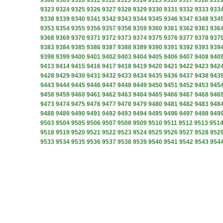
9308
9309
9310
9311
9312
9313
9314
9315
9316
9317
9318
931
9323
9324
9325
9326
9327
9328
9329
9330
9331
9332
9333
933
9338
9339
9340
9341
9342
9343
9344
9345
9346
9347
9348
934
9353
9354
9355
9356
9357
9358
9359
9360
9361
9362
9363
936
9368
9369
9370
9371
9372
9373
9374
9375
9376
9377
9378
937
9383
9384
9385
9386
9387
9388
9389
9390
9391
9392
9393
939
9398
9399
9400
9401
9402
9403
9404
9405
9406
9407
9408
940
9413
9414
9415
9416
9417
9418
9419
9420
9421
9422
9423
942
9428
9429
9430
9431
9432
9433
9434
9435
9436
9437
9438
943
9443
9444
9445
9446
9447
9448
9449
9450
9451
9452
9453
945
9458
9459
9460
9461
9462
9463
9464
9465
9466
9467
9468
946
9473
9474
9475
9476
9477
9478
9479
9480
9481
9482
9483
948
9488
9489
9490
9491
9492
9493
9494
9495
9496
9497
9498
949
9503
9504
9505
9506
9507
9508
9509
9510
9511
9512
9513
951
9518
9519
9520
9521
9522
9523
9524
9525
9526
9527
9528
952
9533
9534
9535
9536
9537
9538
9539
9540
9541
9542
9543
954