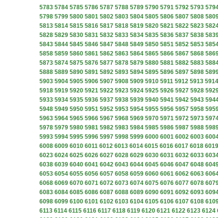
5783
5784
5785
5786
5787
5788
5789
5790
5791
5792
5793
579
5798
5799
5800
5801
5802
5803
5804
5805
5806
5807
5808
580
5813
5814
5815
5816
5817
5818
5819
5820
5821
5822
5823
582
5828
5829
5830
5831
5832
5833
5834
5835
5836
5837
5838
583
5843
5844
5845
5846
5847
5848
5849
5850
5851
5852
5853
585
5858
5859
5860
5861
5862
5863
5864
5865
5866
5867
5868
586
5873
5874
5875
5876
5877
5878
5879
5880
5881
5882
5883
588
5888
5889
5890
5891
5892
5893
5894
5895
5896
5897
5898
589
5903
5904
5905
5906
5907
5908
5909
5910
5911
5912
5913
591
5918
5919
5920
5921
5922
5923
5924
5925
5926
5927
5928
592
5933
5934
5935
5936
5937
5938
5939
5940
5941
5942
5943
594
5948
5949
5950
5951
5952
5953
5954
5955
5956
5957
5958
595
5963
5964
5965
5966
5967
5968
5969
5970
5971
5972
5973
597
5978
5979
5980
5981
5982
5983
5984
5985
5986
5987
5988
598
5993
5994
5995
5996
5997
5998
5999
6000
6001
6002
6003
600
6008
6009
6010
6011
6012
6013
6014
6015
6016
6017
6018
601
6023
6024
6025
6026
6027
6028
6029
6030
6031
6032
6033
603
6038
6039
6040
6041
6042
6043
6044
6045
6046
6047
6048
604
6053
6054
6055
6056
6057
6058
6059
6060
6061
6062
6063
606
6068
6069
6070
6071
6072
6073
6074
6075
6076
6077
6078
607
6083
6084
6085
6086
6087
6088
6089
6090
6091
6092
6093
609
6098
6099
6100
6101
6102
6103
6104
6105
6106
6107
6108
610
6113
6114
6115
6116
6117
6118
6119
6120
6121
6122
6123
6124