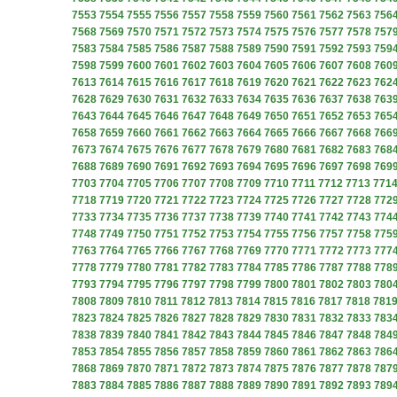
7553
7554
7555
7556
7557
7558
7559
7560
7561
7562
7563
756
7568
7569
7570
7571
7572
7573
7574
7575
7576
7577
7578
757
7583
7584
7585
7586
7587
7588
7589
7590
7591
7592
7593
759
7598
7599
7600
7601
7602
7603
7604
7605
7606
7607
7608
760
7613
7614
7615
7616
7617
7618
7619
7620
7621
7622
7623
762
7628
7629
7630
7631
7632
7633
7634
7635
7636
7637
7638
763
7643
7644
7645
7646
7647
7648
7649
7650
7651
7652
7653
765
7658
7659
7660
7661
7662
7663
7664
7665
7666
7667
7668
766
7673
7674
7675
7676
7677
7678
7679
7680
7681
7682
7683
768
7688
7689
7690
7691
7692
7693
7694
7695
7696
7697
7698
769
7703
7704
7705
7706
7707
7708
7709
7710
7711
7712
7713
771
7718
7719
7720
7721
7722
7723
7724
7725
7726
7727
7728
772
7733
7734
7735
7736
7737
7738
7739
7740
7741
7742
7743
774
7748
7749
7750
7751
7752
7753
7754
7755
7756
7757
7758
775
7763
7764
7765
7766
7767
7768
7769
7770
7771
7772
7773
777
7778
7779
7780
7781
7782
7783
7784
7785
7786
7787
7788
778
7793
7794
7795
7796
7797
7798
7799
7800
7801
7802
7803
780
7808
7809
7810
7811
7812
7813
7814
7815
7816
7817
7818
781
7823
7824
7825
7826
7827
7828
7829
7830
7831
7832
7833
783
7838
7839
7840
7841
7842
7843
7844
7845
7846
7847
7848
784
7853
7854
7855
7856
7857
7858
7859
7860
7861
7862
7863
786
7868
7869
7870
7871
7872
7873
7874
7875
7876
7877
7878
787
7883
7884
7885
7886
7887
7888
7889
7890
7891
7892
7893
789