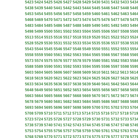
5423
5424
5425
5426
5427
5428
5429
5430
5431
5432
5433
543
5438
5439
5440
5441
5442
5443
5444
5445
5446
5447
5448
544
5453
5454
5455
5456
5457
5458
5459
5460
5461
5462
5463
546
5468
5469
5470
5471
5472
5473
5474
5475
5476
5477
5478
547
5483
5484
5485
5486
5487
5488
5489
5490
5491
5492
5493
549
5498
5499
5500
5501
5502
5503
5504
5505
5506
5507
5508
550
5513
5514
5515
5516
5517
5518
5519
5520
5521
5522
5523
552
5528
5529
5530
5531
5532
5533
5534
5535
5536
5537
5538
553
5543
5544
5545
5546
5547
5548
5549
5550
5551
5552
5553
555
5558
5559
5560
5561
5562
5563
5564
5565
5566
5567
5568
556
5573
5574
5575
5576
5577
5578
5579
5580
5581
5582
5583
558
5588
5589
5590
5591
5592
5593
5594
5595
5596
5597
5598
559
5603
5604
5605
5606
5607
5608
5609
5610
5611
5612
5613
561
5618
5619
5620
5621
5622
5623
5624
5625
5626
5627
5628
562
5633
5634
5635
5636
5637
5638
5639
5640
5641
5642
5643
564
5648
5649
5650
5651
5652
5653
5654
5655
5656
5657
5658
565
5663
5664
5665
5666
5667
5668
5669
5670
5671
5672
5673
567
5678
5679
5680
5681
5682
5683
5684
5685
5686
5687
5688
568
5693
5694
5695
5696
5697
5698
5699
5700
5701
5702
5703
570
5708
5709
5710
5711
5712
5713
5714
5715
5716
5717
5718
571
5723
5724
5725
5726
5727
5728
5729
5730
5731
5732
5733
573
5738
5739
5740
5741
5742
5743
5744
5745
5746
5747
5748
574
5753
5754
5755
5756
5757
5758
5759
5760
5761
5762
5763
576
5768
5769
5770
5771
5772
5773
5774
5775
5776
5777
5778
577