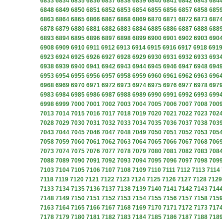
6833
6834
6835
6836
6837
6838
6839
6840
6841
6842
6843
684
6848
6849
6850
6851
6852
6853
6854
6855
6856
6857
6858
685
6863
6864
6865
6866
6867
6868
6869
6870
6871
6872
6873
687
6878
6879
6880
6881
6882
6883
6884
6885
6886
6887
6888
688
6893
6894
6895
6896
6897
6898
6899
6900
6901
6902
6903
690
6908
6909
6910
6911
6912
6913
6914
6915
6916
6917
6918
691
6923
6924
6925
6926
6927
6928
6929
6930
6931
6932
6933
693
6938
6939
6940
6941
6942
6943
6944
6945
6946
6947
6948
694
6953
6954
6955
6956
6957
6958
6959
6960
6961
6962
6963
696
6968
6969
6970
6971
6972
6973
6974
6975
6976
6977
6978
697
6983
6984
6985
6986
6987
6988
6989
6990
6991
6992
6993
699
6998
6999
7000
7001
7002
7003
7004
7005
7006
7007
7008
700
7013
7014
7015
7016
7017
7018
7019
7020
7021
7022
7023
702
7028
7029
7030
7031
7032
7033
7034
7035
7036
7037
7038
703
7043
7044
7045
7046
7047
7048
7049
7050
7051
7052
7053
705
7058
7059
7060
7061
7062
7063
7064
7065
7066
7067
7068
706
7073
7074
7075
7076
7077
7078
7079
7080
7081
7082
7083
708
7088
7089
7090
7091
7092
7093
7094
7095
7096
7097
7098
709
7103
7104
7105
7106
7107
7108
7109
7110
7111
7112
7113
7114
7118
7119
7120
7121
7122
7123
7124
7125
7126
7127
7128
7129
7133
7134
7135
7136
7137
7138
7139
7140
7141
7142
7143
714
7148
7149
7150
7151
7152
7153
7154
7155
7156
7157
7158
715
7163
7164
7165
7166
7167
7168
7169
7170
7171
7172
7173
717
7178
7179
7180
7181
7182
7183
7184
7185
7186
7187
7188
718