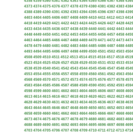
4358
4359
4360
4361
4362
4363
4364
4365
4366
4367
4368
436
4373
4374
4375
4376
4377
4378
4379
4380
4381
4382
4383
438
4388
4389
4390
4391
4392
4393
4394
4395
4396
4397
4398
439
4403
4404
4405
4406
4407
4408
4409
4410
4411
4412
4413
441
4418
4419
4420
4421
4422
4423
4424
4425
4426
4427
4428
442
4433
4434
4435
4436
4437
4438
4439
4440
4441
4442
4443
444
4448
4449
4450
4451
4452
4453
4454
4455
4456
4457
4458
445
4463
4464
4465
4466
4467
4468
4469
4470
4471
4472
4473
447
4478
4479
4480
4481
4482
4483
4484
4485
4486
4487
4488
448
4493
4494
4495
4496
4497
4498
4499
4500
4501
4502
4503
450
4508
4509
4510
4511
4512
4513
4514
4515
4516
4517
4518
451
4523
4524
4525
4526
4527
4528
4529
4530
4531
4532
4533
453
4538
4539
4540
4541
4542
4543
4544
4545
4546
4547
4548
454
4553
4554
4555
4556
4557
4558
4559
4560
4561
4562
4563
456
4568
4569
4570
4571
4572
4573
4574
4575
4576
4577
4578
457
4583
4584
4585
4586
4587
4588
4589
4590
4591
4592
4593
459
4598
4599
4600
4601
4602
4603
4604
4605
4606
4607
4608
460
4613
4614
4615
4616
4617
4618
4619
4620
4621
4622
4623
462
4628
4629
4630
4631
4632
4633
4634
4635
4636
4637
4638
463
4643
4644
4645
4646
4647
4648
4649
4650
4651
4652
4653
465
4658
4659
4660
4661
4662
4663
4664
4665
4666
4667
4668
466
4673
4674
4675
4676
4677
4678
4679
4680
4681
4682
4683
468
4688
4689
4690
4691
4692
4693
4694
4695
4696
4697
4698
469
4703
4704
4705
4706
4707
4708
4709
4710
4711
4712
4713
471