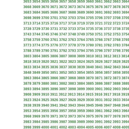
3653
3654
3655
3656
3657
3658
3659
3660
3661
3662
3663
366
3668
3669
3670
3671
3672
3673
3674
3675
3676
3677
3678
367
3683
3684
3685
3686
3687
3688
3689
3690
3691
3692
3693
369
3698
3699
3700
3701
3702
3703
3704
3705
3706
3707
3708
370
3713
3714
3715
3716
3717
3718
3719
3720
3721
3722
3723
372
3728
3729
3730
3731
3732
3733
3734
3735
3736
3737
3738
373
3743
3744
3745
3746
3747
3748
3749
3750
3751
3752
3753
375
3758
3759
3760
3761
3762
3763
3764
3765
3766
3767
3768
376
3773
3774
3775
3776
3777
3778
3779
3780
3781
3782
3783
378
3788
3789
3790
3791
3792
3793
3794
3795
3796
3797
3798
379
3803
3804
3805
3806
3807
3808
3809
3810
3811
3812
3813
381
3818
3819
3820
3821
3822
3823
3824
3825
3826
3827
3828
382
3833
3834
3835
3836
3837
3838
3839
3840
3841
3842
3843
384
3848
3849
3850
3851
3852
3853
3854
3855
3856
3857
3858
385
3863
3864
3865
3866
3867
3868
3869
3870
3871
3872
3873
387
3878
3879
3880
3881
3882
3883
3884
3885
3886
3887
3888
388
3893
3894
3895
3896
3897
3898
3899
3900
3901
3902
3903
390
3908
3909
3910
3911
3912
3913
3914
3915
3916
3917
3918
391
3923
3924
3925
3926
3927
3928
3929
3930
3931
3932
3933
393
3938
3939
3940
3941
3942
3943
3944
3945
3946
3947
3948
394
3953
3954
3955
3956
3957
3958
3959
3960
3961
3962
3963
396
3968
3969
3970
3971
3972
3973
3974
3975
3976
3977
3978
397
3983
3984
3985
3986
3987
3988
3989
3990
3991
3992
3993
399
3998
3999
4000
4001
4002
4003
4004
4005
4006
4007
4008
400