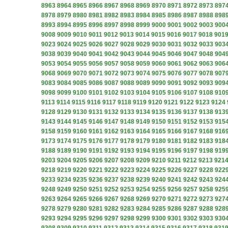
8963
8964
8965
8966
8967
8968
8969
8970
8971
8972
8973
897
8978
8979
8980
8981
8982
8983
8984
8985
8986
8987
8988
898
8993
8994
8995
8996
8997
8998
8999
9000
9001
9002
9003
900
9008
9009
9010
9011
9012
9013
9014
9015
9016
9017
9018
901
9023
9024
9025
9026
9027
9028
9029
9030
9031
9032
9033
903
9038
9039
9040
9041
9042
9043
9044
9045
9046
9047
9048
904
9053
9054
9055
9056
9057
9058
9059
9060
9061
9062
9063
906
9068
9069
9070
9071
9072
9073
9074
9075
9076
9077
9078
907
9083
9084
9085
9086
9087
9088
9089
9090
9091
9092
9093
909
9098
9099
9100
9101
9102
9103
9104
9105
9106
9107
9108
910
9113
9114
9115
9116
9117
9118
9119
9120
9121
9122
9123
9124
9128
9129
9130
9131
9132
9133
9134
9135
9136
9137
9138
913
9143
9144
9145
9146
9147
9148
9149
9150
9151
9152
9153
915
9158
9159
9160
9161
9162
9163
9164
9165
9166
9167
9168
916
9173
9174
9175
9176
9177
9178
9179
9180
9181
9182
9183
918
9188
9189
9190
9191
9192
9193
9194
9195
9196
9197
9198
919
9203
9204
9205
9206
9207
9208
9209
9210
9211
9212
9213
921
9218
9219
9220
9221
9222
9223
9224
9225
9226
9227
9228
922
9233
9234
9235
9236
9237
9238
9239
9240
9241
9242
9243
924
9248
9249
9250
9251
9252
9253
9254
9255
9256
9257
9258
925
9263
9264
9265
9266
9267
9268
9269
9270
9271
9272
9273
927
9278
9279
9280
9281
9282
9283
9284
9285
9286
9287
9288
928
9293
9294
9295
9296
9297
9298
9299
9300
9301
9302
9303
930