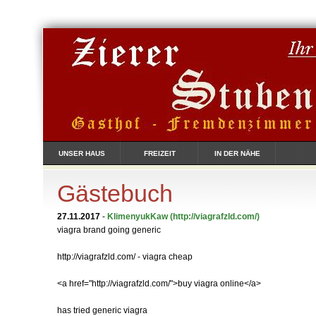
UNSER HAUS
FREIZEIT
IN DER NÄHE
Gästebuch
27.11.2017
-
KlimenyukKaw
(http://viagrafzld.com/)
viagra brand going generic
http://viagrafzld.com/ - viagra cheap
<a href="http://viagrafzld.com/">buy viagra online</a>
has tried generic viagra