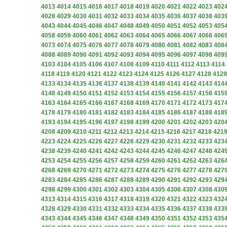
4013
4014
4015
4016
4017
4018
4019
4020
4021
4022
4023
402
4028
4029
4030
4031
4032
4033
4034
4035
4036
4037
4038
403
4043
4044
4045
4046
4047
4048
4049
4050
4051
4052
4053
405
4058
4059
4060
4061
4062
4063
4064
4065
4066
4067
4068
406
4073
4074
4075
4076
4077
4078
4079
4080
4081
4082
4083
408
4088
4089
4090
4091
4092
4093
4094
4095
4096
4097
4098
409
4103
4104
4105
4106
4107
4108
4109
4110
4111
4112
4113
4114
4118
4119
4120
4121
4122
4123
4124
4125
4126
4127
4128
4129
4133
4134
4135
4136
4137
4138
4139
4140
4141
4142
4143
414
4148
4149
4150
4151
4152
4153
4154
4155
4156
4157
4158
415
4163
4164
4165
4166
4167
4168
4169
4170
4171
4172
4173
417
4178
4179
4180
4181
4182
4183
4184
4185
4186
4187
4188
418
4193
4194
4195
4196
4197
4198
4199
4200
4201
4202
4203
420
4208
4209
4210
4211
4212
4213
4214
4215
4216
4217
4218
421
4223
4224
4225
4226
4227
4228
4229
4230
4231
4232
4233
423
4238
4239
4240
4241
4242
4243
4244
4245
4246
4247
4248
424
4253
4254
4255
4256
4257
4258
4259
4260
4261
4262
4263
426
4268
4269
4270
4271
4272
4273
4274
4275
4276
4277
4278
427
4283
4284
4285
4286
4287
4288
4289
4290
4291
4292
4293
429
4298
4299
4300
4301
4302
4303
4304
4305
4306
4307
4308
430
4313
4314
4315
4316
4317
4318
4319
4320
4321
4322
4323
432
4328
4329
4330
4331
4332
4333
4334
4335
4336
4337
4338
433
4343
4344
4345
4346
4347
4348
4349
4350
4351
4352
4353
435