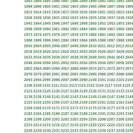
1883
1884
1885
1886
1887
1888
1889
1890
1891
1892
1893
189
1898
1899
1900
1901
1902
1903
1904
1905
1906
1907
1908
190
1913
1914
1915
1916
1917
1918
1919
1920
1921
1922
1923
192
1928
1929
1930
1931
1932
1933
1934
1935
1936
1937
1938
193
1943
1944
1945
1946
1947
1948
1949
1950
1951
1952
1953
195
1958
1959
1960
1961
1962
1963
1964
1965
1966
1967
1968
196
1973
1974
1975
1976
1977
1978
1979
1980
1981
1982
1983
198
1988
1989
1990
1991
1992
1993
1994
1995
1996
1997
1998
199
2003
2004
2005
2006
2007
2008
2009
2010
2011
2012
2013
201
2018
2019
2020
2021
2022
2023
2024
2025
2026
2027
2028
202
2033
2034
2035
2036
2037
2038
2039
2040
2041
2042
2043
204
2048
2049
2050
2051
2052
2053
2054
2055
2056
2057
2058
205
2063
2064
2065
2066
2067
2068
2069
2070
2071
2072
2073
207
2078
2079
2080
2081
2082
2083
2084
2085
2086
2087
2088
208
2093
2094
2095
2096
2097
2098
2099
2100
2101
2102
2103
210
2108
2109
2110
2111
2112
2113
2114
2115
2116
2117
2118
2119
2123
2124
2125
2126
2127
2128
2129
2130
2131
2132
2133
213
2138
2139
2140
2141
2142
2143
2144
2145
2146
2147
2148
214
2153
2154
2155
2156
2157
2158
2159
2160
2161
2162
2163
216
2168
2169
2170
2171
2172
2173
2174
2175
2176
2177
2178
217
2183
2184
2185
2186
2187
2188
2189
2190
2191
2192
2193
219
2198
2199
2200
2201
2202
2203
2204
2205
2206
2207
2208
220
2213
2214
2215
2216
2217
2218
2219
2220
2221
2222
2223
222
2228
2229
2230
2231
2232
2233
2234
2235
2236
2237
2238
223