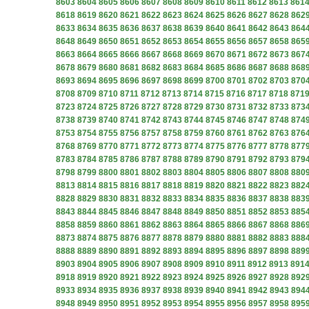
8603
8604
8605
8606
8607
8608
8609
8610
8611
8612
8613
861
8618
8619
8620
8621
8622
8623
8624
8625
8626
8627
8628
862
8633
8634
8635
8636
8637
8638
8639
8640
8641
8642
8643
864
8648
8649
8650
8651
8652
8653
8654
8655
8656
8657
8658
865
8663
8664
8665
8666
8667
8668
8669
8670
8671
8672
8673
867
8678
8679
8680
8681
8682
8683
8684
8685
8686
8687
8688
868
8693
8694
8695
8696
8697
8698
8699
8700
8701
8702
8703
870
8708
8709
8710
8711
8712
8713
8714
8715
8716
8717
8718
871
8723
8724
8725
8726
8727
8728
8729
8730
8731
8732
8733
873
8738
8739
8740
8741
8742
8743
8744
8745
8746
8747
8748
874
8753
8754
8755
8756
8757
8758
8759
8760
8761
8762
8763
876
8768
8769
8770
8771
8772
8773
8774
8775
8776
8777
8778
877
8783
8784
8785
8786
8787
8788
8789
8790
8791
8792
8793
879
8798
8799
8800
8801
8802
8803
8804
8805
8806
8807
8808
880
8813
8814
8815
8816
8817
8818
8819
8820
8821
8822
8823
882
8828
8829
8830
8831
8832
8833
8834
8835
8836
8837
8838
883
8843
8844
8845
8846
8847
8848
8849
8850
8851
8852
8853
885
8858
8859
8860
8861
8862
8863
8864
8865
8866
8867
8868
886
8873
8874
8875
8876
8877
8878
8879
8880
8881
8882
8883
888
8888
8889
8890
8891
8892
8893
8894
8895
8896
8897
8898
889
8903
8904
8905
8906
8907
8908
8909
8910
8911
8912
8913
891
8918
8919
8920
8921
8922
8923
8924
8925
8926
8927
8928
892
8933
8934
8935
8936
8937
8938
8939
8940
8941
8942
8943
894
8948
8949
8950
8951
8952
8953
8954
8955
8956
8957
8958
895