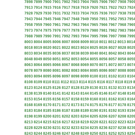
7898
7899
7900
7901
7902
7903
7904
7905
7906
7907
7908
790
7913
7914
7915
7916
7917
7918
7919
7920
7921
7922
7923
792
7928
7929
7930
7931
7932
7933
7934
7935
7936
7937
7938
793
7943
7944
7945
7946
7947
7948
7949
7950
7951
7952
7953
795
7958
7959
7960
7961
7962
7963
7964
7965
7966
7967
7968
796
7973
7974
7975
7976
7977
7978
7979
7980
7981
7982
7983
798
7988
7989
7990
7991
7992
7993
7994
7995
7996
7997
7998
799
8003
8004
8005
8006
8007
8008
8009
8010
8011
8012
8013
801
8018
8019
8020
8021
8022
8023
8024
8025
8026
8027
8028
802
8033
8034
8035
8036
8037
8038
8039
8040
8041
8042
8043
804
8048
8049
8050
8051
8052
8053
8054
8055
8056
8057
8058
805
8063
8064
8065
8066
8067
8068
8069
8070
8071
8072
8073
807
8078
8079
8080
8081
8082
8083
8084
8085
8086
8087
8088
808
8093
8094
8095
8096
8097
8098
8099
8100
8101
8102
8103
810
8108
8109
8110
8111
8112
8113
8114
8115
8116
8117
8118
8119
8123
8124
8125
8126
8127
8128
8129
8130
8131
8132
8133
813
8138
8139
8140
8141
8142
8143
8144
8145
8146
8147
8148
814
8153
8154
8155
8156
8157
8158
8159
8160
8161
8162
8163
816
8168
8169
8170
8171
8172
8173
8174
8175
8176
8177
8178
817
8183
8184
8185
8186
8187
8188
8189
8190
8191
8192
8193
819
8198
8199
8200
8201
8202
8203
8204
8205
8206
8207
8208
820
8213
8214
8215
8216
8217
8218
8219
8220
8221
8222
8223
822
8228
8229
8230
8231
8232
8233
8234
8235
8236
8237
8238
823
8243
8244
8245
8246
8247
8248
8249
8250
8251
8252
8253
825