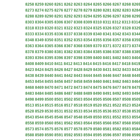
8258
8259
8260
8261
8262
8263
8264
8265
8266
8267
8268
826
8273
8274
8275
8276
8277
8278
8279
8280
8281
8282
8283
828
8288
8289
8290
8291
8292
8293
8294
8295
8296
8297
8298
829
8303
8304
8305
8306
8307
8308
8309
8310
8311
8312
8313
831
8318
8319
8320
8321
8322
8323
8324
8325
8326
8327
8328
832
8333
8334
8335
8336
8337
8338
8339
8340
8341
8342
8343
834
8348
8349
8350
8351
8352
8353
8354
8355
8356
8357
8358
835
8363
8364
8365
8366
8367
8368
8369
8370
8371
8372
8373
837
8378
8379
8380
8381
8382
8383
8384
8385
8386
8387
8388
838
8393
8394
8395
8396
8397
8398
8399
8400
8401
8402
8403
840
8408
8409
8410
8411
8412
8413
8414
8415
8416
8417
8418
841
8423
8424
8425
8426
8427
8428
8429
8430
8431
8432
8433
843
8438
8439
8440
8441
8442
8443
8444
8445
8446
8447
8448
844
8453
8454
8455
8456
8457
8458
8459
8460
8461
8462
8463
846
8468
8469
8470
8471
8472
8473
8474
8475
8476
8477
8478
847
8483
8484
8485
8486
8487
8488
8489
8490
8491
8492
8493
849
8498
8499
8500
8501
8502
8503
8504
8505
8506
8507
8508
850
8513
8514
8515
8516
8517
8518
8519
8520
8521
8522
8523
852
8528
8529
8530
8531
8532
8533
8534
8535
8536
8537
8538
853
8543
8544
8545
8546
8547
8548
8549
8550
8551
8552
8553
855
8558
8559
8560
8561
8562
8563
8564
8565
8566
8567
8568
856
8573
8574
8575
8576
8577
8578
8579
8580
8581
8582
8583
858
8588
8589
8590
8591
8592
8593
8594
8595
8596
8597
8598
859