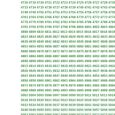
4718
4719
4720
4721
4722
4723
4724
4725
4726
4727
4728
472
4733
4734
4735
4736
4737
4738
4739
4740
4741
4742
4743
474
4748
4749
4750
4751
4752
4753
4754
4755
4756
4757
4758
475
4763
4764
4765
4766
4767
4768
4769
4770
4771
4772
4773
477
4778
4779
4780
4781
4782
4783
4784
4785
4786
4787
4788
478
4793
4794
4795
4796
4797
4798
4799
4800
4801
4802
4803
480
4808
4809
4810
4811
4812
4813
4814
4815
4816
4817
4818
481
4823
4824
4825
4826
4827
4828
4829
4830
4831
4832
4833
483
4838
4839
4840
4841
4842
4843
4844
4845
4846
4847
4848
484
4853
4854
4855
4856
4857
4858
4859
4860
4861
4862
4863
486
4868
4869
4870
4871
4872
4873
4874
4875
4876
4877
4878
487
4883
4884
4885
4886
4887
4888
4889
4890
4891
4892
4893
489
4898
4899
4900
4901
4902
4903
4904
4905
4906
4907
4908
490
4913
4914
4915
4916
4917
4918
4919
4920
4921
4922
4923
492
4928
4929
4930
4931
4932
4933
4934
4935
4936
4937
4938
493
4943
4944
4945
4946
4947
4948
4949
4950
4951
4952
4953
495
4958
4959
4960
4961
4962
4963
4964
4965
4966
4967
4968
496
4973
4974
4975
4976
4977
4978
4979
4980
4981
4982
4983
498
4988
4989
4990
4991
4992
4993
4994
4995
4996
4997
4998
499
5003
5004
5005
5006
5007
5008
5009
5010
5011
5012
5013
501
5018
5019
5020
5021
5022
5023
5024
5025
5026
5027
5028
502
5033
5034
5035
5036
5037
5038
5039
5040
5041
5042
5043
504
5048
5049
5050
5051
5052
5053
5054
5055
5056
5057
5058
505
5063
5064
5065
5066
5067
5068
5069
5070
5071
5072
5073
507