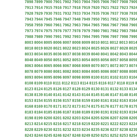
7898
7899
7900
7901
7902
7903
7904
7905
7906
7907
7908
790
7913
7914
7915
7916
7917
7918
7919
7920
7921
7922
7923
792
7928
7929
7930
7931
7932
7933
7934
7935
7936
7937
7938
793
7943
7944
7945
7946
7947
7948
7949
7950
7951
7952
7953
795
7958
7959
7960
7961
7962
7963
7964
7965
7966
7967
7968
796
7973
7974
7975
7976
7977
7978
7979
7980
7981
7982
7983
798
7988
7989
7990
7991
7992
7993
7994
7995
7996
7997
7998
799
8003
8004
8005
8006
8007
8008
8009
8010
8011
8012
8013
801
8018
8019
8020
8021
8022
8023
8024
8025
8026
8027
8028
802
8033
8034
8035
8036
8037
8038
8039
8040
8041
8042
8043
804
8048
8049
8050
8051
8052
8053
8054
8055
8056
8057
8058
805
8063
8064
8065
8066
8067
8068
8069
8070
8071
8072
8073
807
8078
8079
8080
8081
8082
8083
8084
8085
8086
8087
8088
808
8093
8094
8095
8096
8097
8098
8099
8100
8101
8102
8103
810
8108
8109
8110
8111
8112
8113
8114
8115
8116
8117
8118
8119
8123
8124
8125
8126
8127
8128
8129
8130
8131
8132
8133
813
8138
8139
8140
8141
8142
8143
8144
8145
8146
8147
8148
814
8153
8154
8155
8156
8157
8158
8159
8160
8161
8162
8163
816
8168
8169
8170
8171
8172
8173
8174
8175
8176
8177
8178
817
8183
8184
8185
8186
8187
8188
8189
8190
8191
8192
8193
819
8198
8199
8200
8201
8202
8203
8204
8205
8206
8207
8208
820
8213
8214
8215
8216
8217
8218
8219
8220
8221
8222
8223
822
8228
8229
8230
8231
8232
8233
8234
8235
8236
8237
8238
823
8243
8244
8245
8246
8247
8248
8249
8250
8251
8252
8253
825