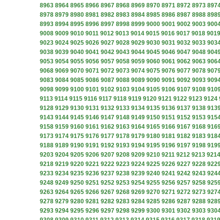
8963
8964
8965
8966
8967
8968
8969
8970
8971
8972
8973
897
8978
8979
8980
8981
8982
8983
8984
8985
8986
8987
8988
898
8993
8994
8995
8996
8997
8998
8999
9000
9001
9002
9003
900
9008
9009
9010
9011
9012
9013
9014
9015
9016
9017
9018
901
9023
9024
9025
9026
9027
9028
9029
9030
9031
9032
9033
903
9038
9039
9040
9041
9042
9043
9044
9045
9046
9047
9048
904
9053
9054
9055
9056
9057
9058
9059
9060
9061
9062
9063
906
9068
9069
9070
9071
9072
9073
9074
9075
9076
9077
9078
907
9083
9084
9085
9086
9087
9088
9089
9090
9091
9092
9093
909
9098
9099
9100
9101
9102
9103
9104
9105
9106
9107
9108
910
9113
9114
9115
9116
9117
9118
9119
9120
9121
9122
9123
9124
9128
9129
9130
9131
9132
9133
9134
9135
9136
9137
9138
913
9143
9144
9145
9146
9147
9148
9149
9150
9151
9152
9153
915
9158
9159
9160
9161
9162
9163
9164
9165
9166
9167
9168
916
9173
9174
9175
9176
9177
9178
9179
9180
9181
9182
9183
918
9188
9189
9190
9191
9192
9193
9194
9195
9196
9197
9198
919
9203
9204
9205
9206
9207
9208
9209
9210
9211
9212
9213
921
9218
9219
9220
9221
9222
9223
9224
9225
9226
9227
9228
922
9233
9234
9235
9236
9237
9238
9239
9240
9241
9242
9243
924
9248
9249
9250
9251
9252
9253
9254
9255
9256
9257
9258
925
9263
9264
9265
9266
9267
9268
9269
9270
9271
9272
9273
927
9278
9279
9280
9281
9282
9283
9284
9285
9286
9287
9288
928
9293
9294
9295
9296
9297
9298
9299
9300
9301
9302
9303
930