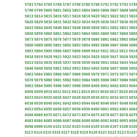
5783
5784
5785
5786
5787
5788
5789
5790
5791
5792
5793
579
5798
5799
5800
5801
5802
5803
5804
5805
5806
5807
5808
580
5813
5814
5815
5816
5817
5818
5819
5820
5821
5822
5823
582
5828
5829
5830
5831
5832
5833
5834
5835
5836
5837
5838
583
5843
5844
5845
5846
5847
5848
5849
5850
5851
5852
5853
585
5858
5859
5860
5861
5862
5863
5864
5865
5866
5867
5868
586
5873
5874
5875
5876
5877
5878
5879
5880
5881
5882
5883
588
5888
5889
5890
5891
5892
5893
5894
5895
5896
5897
5898
589
5903
5904
5905
5906
5907
5908
5909
5910
5911
5912
5913
591
5918
5919
5920
5921
5922
5923
5924
5925
5926
5927
5928
592
5933
5934
5935
5936
5937
5938
5939
5940
5941
5942
5943
594
5948
5949
5950
5951
5952
5953
5954
5955
5956
5957
5958
595
5963
5964
5965
5966
5967
5968
5969
5970
5971
5972
5973
597
5978
5979
5980
5981
5982
5983
5984
5985
5986
5987
5988
598
5993
5994
5995
5996
5997
5998
5999
6000
6001
6002
6003
600
6008
6009
6010
6011
6012
6013
6014
6015
6016
6017
6018
601
6023
6024
6025
6026
6027
6028
6029
6030
6031
6032
6033
603
6038
6039
6040
6041
6042
6043
6044
6045
6046
6047
6048
604
6053
6054
6055
6056
6057
6058
6059
6060
6061
6062
6063
606
6068
6069
6070
6071
6072
6073
6074
6075
6076
6077
6078
607
6083
6084
6085
6086
6087
6088
6089
6090
6091
6092
6093
609
6098
6099
6100
6101
6102
6103
6104
6105
6106
6107
6108
610
6113
6114
6115
6116
6117
6118
6119
6120
6121
6122
6123
6124