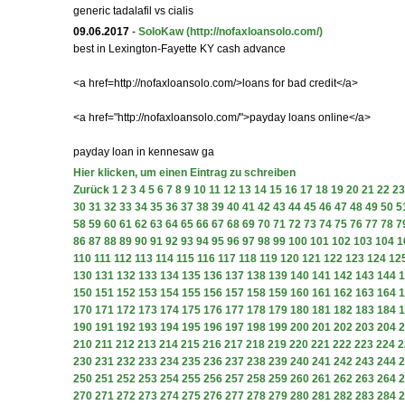
generic tadalafil vs cialis
09.06.2017
-
SoloKaw
(http://nofaxloansolo.com/)
best in Lexington-Fayette KY cash advance
<a href=http://nofaxloansolo.com/>loans for bad credit</a>
<a href="http://nofaxloansolo.com/">payday loans online</a>
payday loan in kennesaw ga
Hier klicken, um einen Eintrag zu schreiben
Zurück
1
2
3
4
5
6
7
8
9
10
11
12
13
14
15
16
17
18
19
20
21
22
23
30
31
32
33
34
35
36
37
38
39
40
41
42
43
44
45
46
47
48
49
50
5
58
59
60
61
62
63
64
65
66
67
68
69
70
71
72
73
74
75
76
77
78
7
86
87
88
89
90
91
92
93
94
95
96
97
98
99
100
101
102
103
104
1
110
111
112
113
114
115
116
117
118
119
120
121
122
123
124
12
130
131
132
133
134
135
136
137
138
139
140
141
142
143
144
1
150
151
152
153
154
155
156
157
158
159
160
161
162
163
164
1
170
171
172
173
174
175
176
177
178
179
180
181
182
183
184
1
190
191
192
193
194
195
196
197
198
199
200
201
202
203
204
2
210
211
212
213
214
215
216
217
218
219
220
221
222
223
224
2
230
231
232
233
234
235
236
237
238
239
240
241
242
243
244
2
250
251
252
253
254
255
256
257
258
259
260
261
262
263
264
2
270
271
272
273
274
275
276
277
278
279
280
281
282
283
284
2