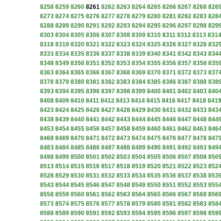
8258
8259
8260
8261
8262
8263
8264
8265
8266
8267
8268
826
8273
8274
8275
8276
8277
8278
8279
8280
8281
8282
8283
828
8288
8289
8290
8291
8292
8293
8294
8295
8296
8297
8298
829
8303
8304
8305
8306
8307
8308
8309
8310
8311
8312
8313
831
8318
8319
8320
8321
8322
8323
8324
8325
8326
8327
8328
832
8333
8334
8335
8336
8337
8338
8339
8340
8341
8342
8343
834
8348
8349
8350
8351
8352
8353
8354
8355
8356
8357
8358
835
8363
8364
8365
8366
8367
8368
8369
8370
8371
8372
8373
837
8378
8379
8380
8381
8382
8383
8384
8385
8386
8387
8388
838
8393
8394
8395
8396
8397
8398
8399
8400
8401
8402
8403
840
8408
8409
8410
8411
8412
8413
8414
8415
8416
8417
8418
841
8423
8424
8425
8426
8427
8428
8429
8430
8431
8432
8433
843
8438
8439
8440
8441
8442
8443
8444
8445
8446
8447
8448
844
8453
8454
8455
8456
8457
8458
8459
8460
8461
8462
8463
846
8468
8469
8470
8471
8472
8473
8474
8475
8476
8477
8478
847
8483
8484
8485
8486
8487
8488
8489
8490
8491
8492
8493
849
8498
8499
8500
8501
8502
8503
8504
8505
8506
8507
8508
850
8513
8514
8515
8516
8517
8518
8519
8520
8521
8522
8523
852
8528
8529
8530
8531
8532
8533
8534
8535
8536
8537
8538
853
8543
8544
8545
8546
8547
8548
8549
8550
8551
8552
8553
855
8558
8559
8560
8561
8562
8563
8564
8565
8566
8567
8568
856
8573
8574
8575
8576
8577
8578
8579
8580
8581
8582
8583
858
8588
8589
8590
8591
8592
8593
8594
8595
8596
8597
8598
859