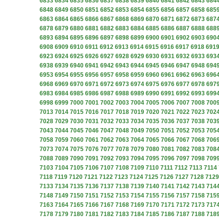
6833
6834
6835
6836
6837
6838
6839
6840
6841
6842
6843
684
6848
6849
6850
6851
6852
6853
6854
6855
6856
6857
6858
685
6863
6864
6865
6866
6867
6868
6869
6870
6871
6872
6873
687
6878
6879
6880
6881
6882
6883
6884
6885
6886
6887
6888
688
6893
6894
6895
6896
6897
6898
6899
6900
6901
6902
6903
690
6908
6909
6910
6911
6912
6913
6914
6915
6916
6917
6918
691
6923
6924
6925
6926
6927
6928
6929
6930
6931
6932
6933
693
6938
6939
6940
6941
6942
6943
6944
6945
6946
6947
6948
694
6953
6954
6955
6956
6957
6958
6959
6960
6961
6962
6963
696
6968
6969
6970
6971
6972
6973
6974
6975
6976
6977
6978
697
6983
6984
6985
6986
6987
6988
6989
6990
6991
6992
6993
699
6998
6999
7000
7001
7002
7003
7004
7005
7006
7007
7008
700
7013
7014
7015
7016
7017
7018
7019
7020
7021
7022
7023
702
7028
7029
7030
7031
7032
7033
7034
7035
7036
7037
7038
703
7043
7044
7045
7046
7047
7048
7049
7050
7051
7052
7053
705
7058
7059
7060
7061
7062
7063
7064
7065
7066
7067
7068
706
7073
7074
7075
7076
7077
7078
7079
7080
7081
7082
7083
708
7088
7089
7090
7091
7092
7093
7094
7095
7096
7097
7098
709
7103
7104
7105
7106
7107
7108
7109
7110
7111
7112
7113
7114
7118
7119
7120
7121
7122
7123
7124
7125
7126
7127
7128
7129
7133
7134
7135
7136
7137
7138
7139
7140
7141
7142
7143
714
7148
7149
7150
7151
7152
7153
7154
7155
7156
7157
7158
715
7163
7164
7165
7166
7167
7168
7169
7170
7171
7172
7173
717
7178
7179
7180
7181
7182
7183
7184
7185
7186
7187
7188
718