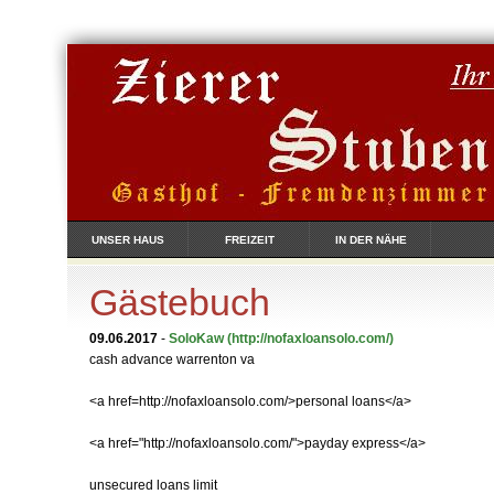
UNSER HAUS
FREIZEIT
IN DER NÄHE
Gästebuch
09.06.2017
-
SoloKaw
(http://nofaxloansolo.com/)
cash advance warrenton va
<a href=http://nofaxloansolo.com/>personal loans</a>
<a href="http://nofaxloansolo.com/">payday express</a>
unsecured loans limit