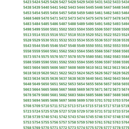
5423
5424
5425
5426
5427
5428
5429
5430
5431
5432
5433
543
5438
5439
5440
5441
5442
5443
5444
5445
5446
5447
5448
544
5453
5454
5455
5456
5457
5458
5459
5460
5461
5462
5463
546
5468
5469
5470
5471
5472
5473
5474
5475
5476
5477
5478
547
5483
5484
5485
5486
5487
5488
5489
5490
5491
5492
5493
549
5498
5499
5500
5501
5502
5503
5504
5505
5506
5507
5508
550
5513
5514
5515
5516
5517
5518
5519
5520
5521
5522
5523
552
5528
5529
5530
5531
5532
5533
5534
5535
5536
5537
5538
553
5543
5544
5545
5546
5547
5548
5549
5550
5551
5552
5553
555
5558
5559
5560
5561
5562
5563
5564
5565
5566
5567
5568
556
5573
5574
5575
5576
5577
5578
5579
5580
5581
5582
5583
558
5588
5589
5590
5591
5592
5593
5594
5595
5596
5597
5598
559
5603
5604
5605
5606
5607
5608
5609
5610
5611
5612
5613
561
5618
5619
5620
5621
5622
5623
5624
5625
5626
5627
5628
562
5633
5634
5635
5636
5637
5638
5639
5640
5641
5642
5643
564
5648
5649
5650
5651
5652
5653
5654
5655
5656
5657
5658
565
5663
5664
5665
5666
5667
5668
5669
5670
5671
5672
5673
567
5678
5679
5680
5681
5682
5683
5684
5685
5686
5687
5688
568
5693
5694
5695
5696
5697
5698
5699
5700
5701
5702
5703
570
5708
5709
5710
5711
5712
5713
5714
5715
5716
5717
5718
571
5723
5724
5725
5726
5727
5728
5729
5730
5731
5732
5733
573
5738
5739
5740
5741
5742
5743
5744
5745
5746
5747
5748
574
5753
5754
5755
5756
5757
5758
5759
5760
5761
5762
5763
576
5768
5769
5770
5771
5772
5773
5774
5775
5776
5777
5778
577