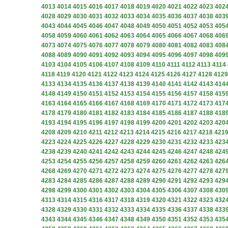
4013
4014
4015
4016
4017
4018
4019
4020
4021
4022
4023
402
4028
4029
4030
4031
4032
4033
4034
4035
4036
4037
4038
403
4043
4044
4045
4046
4047
4048
4049
4050
4051
4052
4053
405
4058
4059
4060
4061
4062
4063
4064
4065
4066
4067
4068
406
4073
4074
4075
4076
4077
4078
4079
4080
4081
4082
4083
408
4088
4089
4090
4091
4092
4093
4094
4095
4096
4097
4098
409
4103
4104
4105
4106
4107
4108
4109
4110
4111
4112
4113
4114
4118
4119
4120
4121
4122
4123
4124
4125
4126
4127
4128
4129
4133
4134
4135
4136
4137
4138
4139
4140
4141
4142
4143
414
4148
4149
4150
4151
4152
4153
4154
4155
4156
4157
4158
415
4163
4164
4165
4166
4167
4168
4169
4170
4171
4172
4173
417
4178
4179
4180
4181
4182
4183
4184
4185
4186
4187
4188
418
4193
4194
4195
4196
4197
4198
4199
4200
4201
4202
4203
420
4208
4209
4210
4211
4212
4213
4214
4215
4216
4217
4218
421
4223
4224
4225
4226
4227
4228
4229
4230
4231
4232
4233
423
4238
4239
4240
4241
4242
4243
4244
4245
4246
4247
4248
424
4253
4254
4255
4256
4257
4258
4259
4260
4261
4262
4263
426
4268
4269
4270
4271
4272
4273
4274
4275
4276
4277
4278
427
4283
4284
4285
4286
4287
4288
4289
4290
4291
4292
4293
429
4298
4299
4300
4301
4302
4303
4304
4305
4306
4307
4308
430
4313
4314
4315
4316
4317
4318
4319
4320
4321
4322
4323
432
4328
4329
4330
4331
4332
4333
4334
4335
4336
4337
4338
433
4343
4344
4345
4346
4347
4348
4349
4350
4351
4352
4353
435