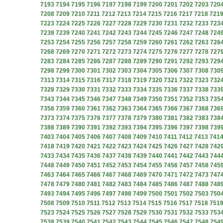
7193
7194
7195
7196
7197
7198
7199
7200
7201
7202
7203
720
7208
7209
7210
7211
7212
7213
7214
7215
7216
7217
7218
721
7223
7224
7225
7226
7227
7228
7229
7230
7231
7232
7233
723
7238
7239
7240
7241
7242
7243
7244
7245
7246
7247
7248
724
7253
7254
7255
7256
7257
7258
7259
7260
7261
7262
7263
726
7268
7269
7270
7271
7272
7273
7274
7275
7276
7277
7278
727
7283
7284
7285
7286
7287
7288
7289
7290
7291
7292
7293
729
7298
7299
7300
7301
7302
7303
7304
7305
7306
7307
7308
730
7313
7314
7315
7316
7317
7318
7319
7320
7321
7322
7323
732
7328
7329
7330
7331
7332
7333
7334
7335
7336
7337
7338
733
7343
7344
7345
7346
7347
7348
7349
7350
7351
7352
7353
735
7358
7359
7360
7361
7362
7363
7364
7365
7366
7367
7368
736
7373
7374
7375
7376
7377
7378
7379
7380
7381
7382
7383
738
7388
7389
7390
7391
7392
7393
7394
7395
7396
7397
7398
739
7403
7404
7405
7406
7407
7408
7409
7410
7411
7412
7413
741
7418
7419
7420
7421
7422
7423
7424
7425
7426
7427
7428
742
7433
7434
7435
7436
7437
7438
7439
7440
7441
7442
7443
744
7448
7449
7450
7451
7452
7453
7454
7455
7456
7457
7458
745
7463
7464
7465
7466
7467
7468
7469
7470
7471
7472
7473
747
7478
7479
7480
7481
7482
7483
7484
7485
7486
7487
7488
748
7493
7494
7495
7496
7497
7498
7499
7500
7501
7502
7503
750
7508
7509
7510
7511
7512
7513
7514
7515
7516
7517
7518
751
7523
7524
7525
7526
7527
7528
7529
7530
7531
7532
7533
753
7538
7539
7540
7541
7542
7543
7544
7545
7546
7547
7548
754