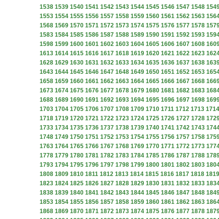
1538
1539
1540
1541
1542
1543
1544
1545
1546
1547
1548
154
1553
1554
1555
1556
1557
1558
1559
1560
1561
1562
1563
156
1568
1569
1570
1571
1572
1573
1574
1575
1576
1577
1578
157
1583
1584
1585
1586
1587
1588
1589
1590
1591
1592
1593
159
1598
1599
1600
1601
1602
1603
1604
1605
1606
1607
1608
160
1613
1614
1615
1616
1617
1618
1619
1620
1621
1622
1623
162
1628
1629
1630
1631
1632
1633
1634
1635
1636
1637
1638
163
1643
1644
1645
1646
1647
1648
1649
1650
1651
1652
1653
165
1658
1659
1660
1661
1662
1663
1664
1665
1666
1667
1668
166
1673
1674
1675
1676
1677
1678
1679
1680
1681
1682
1683
168
1688
1689
1690
1691
1692
1693
1694
1695
1696
1697
1698
169
1703
1704
1705
1706
1707
1708
1709
1710
1711
1712
1713
171
1718
1719
1720
1721
1722
1723
1724
1725
1726
1727
1728
172
1733
1734
1735
1736
1737
1738
1739
1740
1741
1742
1743
174
1748
1749
1750
1751
1752
1753
1754
1755
1756
1757
1758
175
1763
1764
1765
1766
1767
1768
1769
1770
1771
1772
1773
177
1778
1779
1780
1781
1782
1783
1784
1785
1786
1787
1788
178
1793
1794
1795
1796
1797
1798
1799
1800
1801
1802
1803
180
1808
1809
1810
1811
1812
1813
1814
1815
1816
1817
1818
181
1823
1824
1825
1826
1827
1828
1829
1830
1831
1832
1833
183
1838
1839
1840
1841
1842
1843
1844
1845
1846
1847
1848
184
1853
1854
1855
1856
1857
1858
1859
1860
1861
1862
1863
186
1868
1869
1870
1871
1872
1873
1874
1875
1876
1877
1878
187