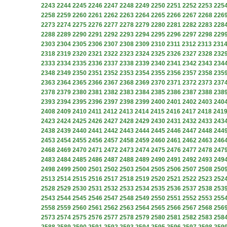
2243
2244
2245
2246
2247
2248
2249
2250
2251
2252
2253
225
2258
2259
2260
2261
2262
2263
2264
2265
2266
2267
2268
226
2273
2274
2275
2276
2277
2278
2279
2280
2281
2282
2283
228
2288
2289
2290
2291
2292
2293
2294
2295
2296
2297
2298
229
2303
2304
2305
2306
2307
2308
2309
2310
2311
2312
2313
231
2318
2319
2320
2321
2322
2323
2324
2325
2326
2327
2328
232
2333
2334
2335
2336
2337
2338
2339
2340
2341
2342
2343
234
2348
2349
2350
2351
2352
2353
2354
2355
2356
2357
2358
235
2363
2364
2365
2366
2367
2368
2369
2370
2371
2372
2373
237
2378
2379
2380
2381
2382
2383
2384
2385
2386
2387
2388
238
2393
2394
2395
2396
2397
2398
2399
2400
2401
2402
2403
240
2408
2409
2410
2411
2412
2413
2414
2415
2416
2417
2418
241
2423
2424
2425
2426
2427
2428
2429
2430
2431
2432
2433
243
2438
2439
2440
2441
2442
2443
2444
2445
2446
2447
2448
244
2453
2454
2455
2456
2457
2458
2459
2460
2461
2462
2463
246
2468
2469
2470
2471
2472
2473
2474
2475
2476
2477
2478
247
2483
2484
2485
2486
2487
2488
2489
2490
2491
2492
2493
249
2498
2499
2500
2501
2502
2503
2504
2505
2506
2507
2508
250
2513
2514
2515
2516
2517
2518
2519
2520
2521
2522
2523
252
2528
2529
2530
2531
2532
2533
2534
2535
2536
2537
2538
253
2543
2544
2545
2546
2547
2548
2549
2550
2551
2552
2553
255
2558
2559
2560
2561
2562
2563
2564
2565
2566
2567
2568
256
2573
2574
2575
2576
2577
2578
2579
2580
2581
2582
2583
258