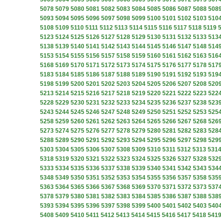
5078
5079
5080
5081
5082
5083
5084
5085
5086
5087
5088
508
5093
5094
5095
5096
5097
5098
5099
5100
5101
5102
5103
510
5108
5109
5110
5111
5112
5113
5114
5115
5116
5117
5118
5119
5123
5124
5125
5126
5127
5128
5129
5130
5131
5132
5133
513
5138
5139
5140
5141
5142
5143
5144
5145
5146
5147
5148
514
5153
5154
5155
5156
5157
5158
5159
5160
5161
5162
5163
516
5168
5169
5170
5171
5172
5173
5174
5175
5176
5177
5178
517
5183
5184
5185
5186
5187
5188
5189
5190
5191
5192
5193
519
5198
5199
5200
5201
5202
5203
5204
5205
5206
5207
5208
520
5213
5214
5215
5216
5217
5218
5219
5220
5221
5222
5223
522
5228
5229
5230
5231
5232
5233
5234
5235
5236
5237
5238
523
5243
5244
5245
5246
5247
5248
5249
5250
5251
5252
5253
525
5258
5259
5260
5261
5262
5263
5264
5265
5266
5267
5268
526
5273
5274
5275
5276
5277
5278
5279
5280
5281
5282
5283
528
5288
5289
5290
5291
5292
5293
5294
5295
5296
5297
5298
529
5303
5304
5305
5306
5307
5308
5309
5310
5311
5312
5313
531
5318
5319
5320
5321
5322
5323
5324
5325
5326
5327
5328
532
5333
5334
5335
5336
5337
5338
5339
5340
5341
5342
5343
534
5348
5349
5350
5351
5352
5353
5354
5355
5356
5357
5358
535
5363
5364
5365
5366
5367
5368
5369
5370
5371
5372
5373
537
5378
5379
5380
5381
5382
5383
5384
5385
5386
5387
5388
538
5393
5394
5395
5396
5397
5398
5399
5400
5401
5402
5403
540
5408
5409
5410
5411
5412
5413
5414
5415
5416
5417
5418
541