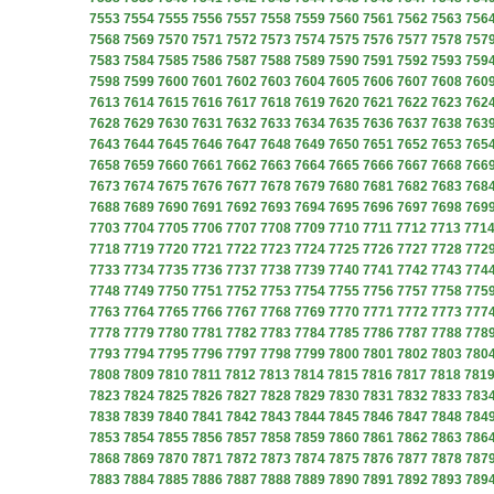
7553
7554
7555
7556
7557
7558
7559
7560
7561
7562
7563
756
7568
7569
7570
7571
7572
7573
7574
7575
7576
7577
7578
757
7583
7584
7585
7586
7587
7588
7589
7590
7591
7592
7593
759
7598
7599
7600
7601
7602
7603
7604
7605
7606
7607
7608
760
7613
7614
7615
7616
7617
7618
7619
7620
7621
7622
7623
762
7628
7629
7630
7631
7632
7633
7634
7635
7636
7637
7638
763
7643
7644
7645
7646
7647
7648
7649
7650
7651
7652
7653
765
7658
7659
7660
7661
7662
7663
7664
7665
7666
7667
7668
766
7673
7674
7675
7676
7677
7678
7679
7680
7681
7682
7683
768
7688
7689
7690
7691
7692
7693
7694
7695
7696
7697
7698
769
7703
7704
7705
7706
7707
7708
7709
7710
7711
7712
7713
771
7718
7719
7720
7721
7722
7723
7724
7725
7726
7727
7728
772
7733
7734
7735
7736
7737
7738
7739
7740
7741
7742
7743
774
7748
7749
7750
7751
7752
7753
7754
7755
7756
7757
7758
775
7763
7764
7765
7766
7767
7768
7769
7770
7771
7772
7773
777
7778
7779
7780
7781
7782
7783
7784
7785
7786
7787
7788
778
7793
7794
7795
7796
7797
7798
7799
7800
7801
7802
7803
780
7808
7809
7810
7811
7812
7813
7814
7815
7816
7817
7818
781
7823
7824
7825
7826
7827
7828
7829
7830
7831
7832
7833
783
7838
7839
7840
7841
7842
7843
7844
7845
7846
7847
7848
784
7853
7854
7855
7856
7857
7858
7859
7860
7861
7862
7863
786
7868
7869
7870
7871
7872
7873
7874
7875
7876
7877
7878
787
7883
7884
7885
7886
7887
7888
7889
7890
7891
7892
7893
789