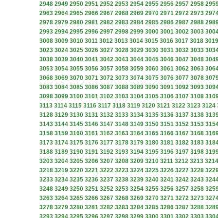
2948
2949
2950
2951
2952
2953
2954
2955
2956
2957
2958
295
2963
2964
2965
2966
2967
2968
2969
2970
2971
2972
2973
297
2978
2979
2980
2981
2982
2983
2984
2985
2986
2987
2988
298
2993
2994
2995
2996
2997
2998
2999
3000
3001
3002
3003
300
3008
3009
3010
3011
3012
3013
3014
3015
3016
3017
3018
301
3023
3024
3025
3026
3027
3028
3029
3030
3031
3032
3033
303
3038
3039
3040
3041
3042
3043
3044
3045
3046
3047
3048
304
3053
3054
3055
3056
3057
3058
3059
3060
3061
3062
3063
306
3068
3069
3070
3071
3072
3073
3074
3075
3076
3077
3078
307
3083
3084
3085
3086
3087
3088
3089
3090
3091
3092
3093
309
3098
3099
3100
3101
3102
3103
3104
3105
3106
3107
3108
310
3113
3114
3115
3116
3117
3118
3119
3120
3121
3122
3123
3124
3128
3129
3130
3131
3132
3133
3134
3135
3136
3137
3138
313
3143
3144
3145
3146
3147
3148
3149
3150
3151
3152
3153
315
3158
3159
3160
3161
3162
3163
3164
3165
3166
3167
3168
316
3173
3174
3175
3176
3177
3178
3179
3180
3181
3182
3183
318
3188
3189
3190
3191
3192
3193
3194
3195
3196
3197
3198
319
3203
3204
3205
3206
3207
3208
3209
3210
3211
3212
3213
321
3218
3219
3220
3221
3222
3223
3224
3225
3226
3227
3228
322
3233
3234
3235
3236
3237
3238
3239
3240
3241
3242
3243
324
3248
3249
3250
3251
3252
3253
3254
3255
3256
3257
3258
325
3263
3264
3265
3266
3267
3268
3269
3270
3271
3272
3273
327
3278
3279
3280
3281
3282
3283
3284
3285
3286
3287
3288
328
3293
3294
3295
3296
3297
3298
3299
3300
3301
3302
3303
330