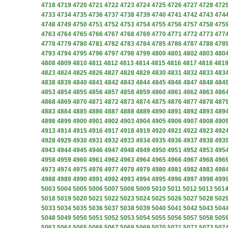
4718
4719
4720
4721
4722
4723
4724
4725
4726
4727
4728
472
4733
4734
4735
4736
4737
4738
4739
4740
4741
4742
4743
474
4748
4749
4750
4751
4752
4753
4754
4755
4756
4757
4758
475
4763
4764
4765
4766
4767
4768
4769
4770
4771
4772
4773
477
4778
4779
4780
4781
4782
4783
4784
4785
4786
4787
4788
478
4793
4794
4795
4796
4797
4798
4799
4800
4801
4802
4803
480
4808
4809
4810
4811
4812
4813
4814
4815
4816
4817
4818
481
4823
4824
4825
4826
4827
4828
4829
4830
4831
4832
4833
483
4838
4839
4840
4841
4842
4843
4844
4845
4846
4847
4848
484
4853
4854
4855
4856
4857
4858
4859
4860
4861
4862
4863
486
4868
4869
4870
4871
4872
4873
4874
4875
4876
4877
4878
487
4883
4884
4885
4886
4887
4888
4889
4890
4891
4892
4893
489
4898
4899
4900
4901
4902
4903
4904
4905
4906
4907
4908
490
4913
4914
4915
4916
4917
4918
4919
4920
4921
4922
4923
492
4928
4929
4930
4931
4932
4933
4934
4935
4936
4937
4938
493
4943
4944
4945
4946
4947
4948
4949
4950
4951
4952
4953
495
4958
4959
4960
4961
4962
4963
4964
4965
4966
4967
4968
496
4973
4974
4975
4976
4977
4978
4979
4980
4981
4982
4983
498
4988
4989
4990
4991
4992
4993
4994
4995
4996
4997
4998
499
5003
5004
5005
5006
5007
5008
5009
5010
5011
5012
5013
501
5018
5019
5020
5021
5022
5023
5024
5025
5026
5027
5028
502
5033
5034
5035
5036
5037
5038
5039
5040
5041
5042
5043
504
5048
5049
5050
5051
5052
5053
5054
5055
5056
5057
5058
505
5063
5064
5065
5066
5067
5068
5069
5070
5071
5072
5073
507