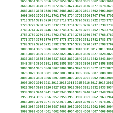
3653
3654
3655
3656
3657
3658
3659
3660
3661
3662
3663
366
3668
3669
3670
3671
3672
3673
3674
3675
3676
3677
3678
367
3683
3684
3685
3686
3687
3688
3689
3690
3691
3692
3693
369
3698
3699
3700
3701
3702
3703
3704
3705
3706
3707
3708
370
3713
3714
3715
3716
3717
3718
3719
3720
3721
3722
3723
372
3728
3729
3730
3731
3732
3733
3734
3735
3736
3737
3738
373
3743
3744
3745
3746
3747
3748
3749
3750
3751
3752
3753
375
3758
3759
3760
3761
3762
3763
3764
3765
3766
3767
3768
376
3773
3774
3775
3776
3777
3778
3779
3780
3781
3782
3783
378
3788
3789
3790
3791
3792
3793
3794
3795
3796
3797
3798
379
3803
3804
3805
3806
3807
3808
3809
3810
3811
3812
3813
381
3818
3819
3820
3821
3822
3823
3824
3825
3826
3827
3828
382
3833
3834
3835
3836
3837
3838
3839
3840
3841
3842
3843
384
3848
3849
3850
3851
3852
3853
3854
3855
3856
3857
3858
385
3863
3864
3865
3866
3867
3868
3869
3870
3871
3872
3873
387
3878
3879
3880
3881
3882
3883
3884
3885
3886
3887
3888
388
3893
3894
3895
3896
3897
3898
3899
3900
3901
3902
3903
390
3908
3909
3910
3911
3912
3913
3914
3915
3916
3917
3918
391
3923
3924
3925
3926
3927
3928
3929
3930
3931
3932
3933
393
3938
3939
3940
3941
3942
3943
3944
3945
3946
3947
3948
394
3953
3954
3955
3956
3957
3958
3959
3960
3961
3962
3963
396
3968
3969
3970
3971
3972
3973
3974
3975
3976
3977
3978
397
3983
3984
3985
3986
3987
3988
3989
3990
3991
3992
3993
399
3998
3999
4000
4001
4002
4003
4004
4005
4006
4007
4008
400