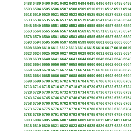
6488
6489
6490
6491
6492
6493
6494
6495
6496
6497
6498
649
6503
6504
6505
6506
6507
6508
6509
6510
6511
6512
6513
651
6518
6519
6520
6521
6522
6523
6524
6525
6526
6527
6528
652
6533
6534
6535
6536
6537
6538
6539
6540
6541
6542
6543
654
6548
6549
6550
6551
6552
6553
6554
6555
6556
6557
6558
655
6563
6564
6565
6566
6567
6568
6569
6570
6571
6572
6573
657
6578
6579
6580
6581
6582
6583
6584
6585
6586
6587
6588
658
6593
6594
6595
6596
6597
6598
6599
6600
6601
6602
6603
660
6608
6609
6610
6611
6612
6613
6614
6615
6616
6617
6618
661
6623
6624
6625
6626
6627
6628
6629
6630
6631
6632
6633
663
6638
6639
6640
6641
6642
6643
6644
6645
6646
6647
6648
664
6653
6654
6655
6656
6657
6658
6659
6660
6661
6662
6663
666
6668
6669
6670
6671
6672
6673
6674
6675
6676
6677
6678
667
6683
6684
6685
6686
6687
6688
6689
6690
6691
6692
6693
669
6698
6699
6700
6701
6702
6703
6704
6705
6706
6707
6708
670
6713
6714
6715
6716
6717
6718
6719
6720
6721
6722
6723
672
6728
6729
6730
6731
6732
6733
6734
6735
6736
6737
6738
673
6743
6744
6745
6746
6747
6748
6749
6750
6751
6752
6753
675
6758
6759
6760
6761
6762
6763
6764
6765
6766
6767
6768
676
6773
6774
6775
6776
6777
6778
6779
6780
6781
6782
6783
678
6788
6789
6790
6791
6792
6793
6794
6795
6796
6797
6798
679
6803
6804
6805
6806
6807
6808
6809
6810
6811
6812
6813
681
6818
6819
6820
6821
6822
6823
6824
6825
6826
6827
6828
682