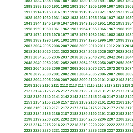
1883
1884
1885
1886
1887
1888
1889
1890
1891
1892
1893
189
1898
1899
1900
1901
1902
1903
1904
1905
1906
1907
1908
190
1913
1914
1915
1916
1917
1918
1919
1920
1921
1922
1923
192
1928
1929
1930
1931
1932
1933
1934
1935
1936
1937
1938
193
1943
1944
1945
1946
1947
1948
1949
1950
1951
1952
1953
195
1958
1959
1960
1961
1962
1963
1964
1965
1966
1967
1968
196
1973
1974
1975
1976
1977
1978
1979
1980
1981
1982
1983
198
1988
1989
1990
1991
1992
1993
1994
1995
1996
1997
1998
199
2003
2004
2005
2006
2007
2008
2009
2010
2011
2012
2013
201
2018
2019
2020
2021
2022
2023
2024
2025
2026
2027
2028
202
2033
2034
2035
2036
2037
2038
2039
2040
2041
2042
2043
204
2048
2049
2050
2051
2052
2053
2054
2055
2056
2057
2058
205
2063
2064
2065
2066
2067
2068
2069
2070
2071
2072
2073
207
2078
2079
2080
2081
2082
2083
2084
2085
2086
2087
2088
208
2093
2094
2095
2096
2097
2098
2099
2100
2101
2102
2103
210
2108
2109
2110
2111
2112
2113
2114
2115
2116
2117
2118
2119
2123
2124
2125
2126
2127
2128
2129
2130
2131
2132
2133
213
2138
2139
2140
2141
2142
2143
2144
2145
2146
2147
2148
214
2153
2154
2155
2156
2157
2158
2159
2160
2161
2162
2163
216
2168
2169
2170
2171
2172
2173
2174
2175
2176
2177
2178
217
2183
2184
2185
2186
2187
2188
2189
2190
2191
2192
2193
219
2198
2199
2200
2201
2202
2203
2204
2205
2206
2207
2208
220
2213
2214
2215
2216
2217
2218
2219
2220
2221
2222
2223
222
2228
2229
2230
2231
2232
2233
2234
2235
2236
2237
2238
223