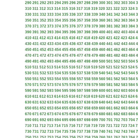
290
291
292
293
294
295
296
297
298
299
300
301
302
303
304
3
310
311
312
313
314
315
316
317
318
319
320
321
322
323
324
3
330
331
332
333
334
335
336
337
338
339
340
341
342
343
344
3
350
351
352
353
354
355
356
357
358
359
360
361
362
363
364
3
370
371
372
373
374
375
376
377
378
379
380
381
382
383
384
3
390
391
392
393
394
395
396
397
398
399
400
401
402
403
404
4
410
411
412
413
414
415
416
417
418
419
420
421
422
423
424
4
430
431
432
433
434
435
436
437
438
439
440
441
442
443
444
4
450
451
452
453
454
455
456
457
458
459
460
461
462
463
464
4
470
471
472
473
474
475
476
477
478
479
480
481
482
483
484
4
490
491
492
493
494
495
496
497
498
499
500
501
502
503
504
5
510
511
512
513
514
515
516
517
518
519
520
521
522
523
524
5
530
531
532
533
534
535
536
537
538
539
540
541
542
543
544
5
550
551
552
553
554
555
556
557
558
559
560
561
562
563
564
5
570
571
572
573
574
575
576
577
578
579
580
581
582
583
584
5
590
591
592
593
594
595
596
597
598
599
600
601
602
603
604
6
610
611
612
613
614
615
616
617
618
619
620
621
622
623
624
6
630
631
632
633
634
635
636
637
638
639
640
641
642
643
644
6
650
651
652
653
654
655
656
657
658
659
660
661
662
663
664
6
670
671
672
673
674
675
676
677
678
679
680
681
682
683
684
6
690
691
692
693
694
695
696
697
698
699
700
701
702
703
704
7
710
711
712
713
714
715
716
717
718
719
720
721
722
723
724
7
730
731
732
733
734
735
736
737
738
739
740
741
742
743
744
7
750
751
752
753
754
755
756
757
758
759
760
761
762
763
764
7