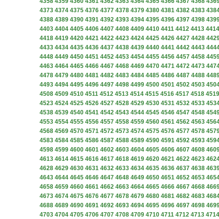
4358
4359
4360
4361
4362
4363
4364
4365
4366
4367
4368
436
4373
4374
4375
4376
4377
4378
4379
4380
4381
4382
4383
438
4388
4389
4390
4391
4392
4393
4394
4395
4396
4397
4398
439
4403
4404
4405
4406
4407
4408
4409
4410
4411
4412
4413
441
4418
4419
4420
4421
4422
4423
4424
4425
4426
4427
4428
442
4433
4434
4435
4436
4437
4438
4439
4440
4441
4442
4443
444
4448
4449
4450
4451
4452
4453
4454
4455
4456
4457
4458
445
4463
4464
4465
4466
4467
4468
4469
4470
4471
4472
4473
447
4478
4479
4480
4481
4482
4483
4484
4485
4486
4487
4488
448
4493
4494
4495
4496
4497
4498
4499
4500
4501
4502
4503
450
4508
4509
4510
4511
4512
4513
4514
4515
4516
4517
4518
451
4523
4524
4525
4526
4527
4528
4529
4530
4531
4532
4533
453
4538
4539
4540
4541
4542
4543
4544
4545
4546
4547
4548
454
4553
4554
4555
4556
4557
4558
4559
4560
4561
4562
4563
456
4568
4569
4570
4571
4572
4573
4574
4575
4576
4577
4578
457
4583
4584
4585
4586
4587
4588
4589
4590
4591
4592
4593
459
4598
4599
4600
4601
4602
4603
4604
4605
4606
4607
4608
460
4613
4614
4615
4616
4617
4618
4619
4620
4621
4622
4623
462
4628
4629
4630
4631
4632
4633
4634
4635
4636
4637
4638
463
4643
4644
4645
4646
4647
4648
4649
4650
4651
4652
4653
465
4658
4659
4660
4661
4662
4663
4664
4665
4666
4667
4668
466
4673
4674
4675
4676
4677
4678
4679
4680
4681
4682
4683
468
4688
4689
4690
4691
4692
4693
4694
4695
4696
4697
4698
469
4703
4704
4705
4706
4707
4708
4709
4710
4711
4712
4713
471