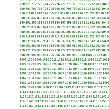
770
771
772
773
774
775
776
777
778
779
780
781
782
783
784
7
790
791
792
793
794
795
796
797
798
799
800
801
802
803
804
8
810
811
812
813
814
815
816
817
818
819
820
821
822
823
824
8
830
831
832
833
834
835
836
837
838
839
840
841
842
843
844
8
850
851
852
853
854
855
856
857
858
859
860
861
862
863
864
8
870
871
872
873
874
875
876
877
878
879
880
881
882
883
884
8
890
891
892
893
894
895
896
897
898
899
900
901
902
903
904
9
910
911
912
913
914
915
916
917
918
919
920
921
922
923
924
9
930
931
932
933
934
935
936
937
938
939
940
941
942
943
944
9
950
951
952
953
954
955
956
957
958
959
960
961
962
963
964
9
970
971
972
973
974
975
976
977
978
979
980
981
982
983
984
9
990
991
992
993
994
995
996
997
998
999
1000
1001
1002
1003
1007
1008
1009
1010
1011
1012
1013
1014
1015
1016
1017
101
1022
1023
1024
1025
1026
1027
1028
1029
1030
1031
1032
103
1037
1038
1039
1040
1041
1042
1043
1044
1045
1046
1047
104
1052
1053
1054
1055
1056
1057
1058
1059
1060
1061
1062
106
1067
1068
1069
1070
1071
1072
1073
1074
1075
1076
1077
107
1082
1083
1084
1085
1086
1087
1088
1089
1090
1091
1092
109
1097
1098
1099
1100
1101
1102
1103
1104
1105
1106
1107
1108
1113
1114
1115
1116
1117
1118
1119
1120
1121
1122
1123
1124
11
1129
1130
1131
1132
1133
1134
1135
1136
1137
1138
1139
1140
1
1145
1146
1147
1148
1149
1150
1151
1152
1153
1154
1155
1156
1
1161
1162
1163
1164
1165
1166
1167
1168
1169
1170
1171
1172
1