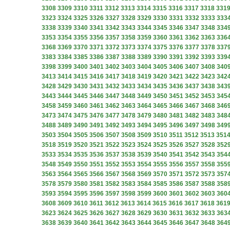
3308
3309
3310
3311
3312
3313
3314
3315
3316
3317
3318
331
3323
3324
3325
3326
3327
3328
3329
3330
3331
3332
3333
333
3338
3339
3340
3341
3342
3343
3344
3345
3346
3347
3348
334
3353
3354
3355
3356
3357
3358
3359
3360
3361
3362
3363
336
3368
3369
3370
3371
3372
3373
3374
3375
3376
3377
3378
337
3383
3384
3385
3386
3387
3388
3389
3390
3391
3392
3393
339
3398
3399
3400
3401
3402
3403
3404
3405
3406
3407
3408
340
3413
3414
3415
3416
3417
3418
3419
3420
3421
3422
3423
342
3428
3429
3430
3431
3432
3433
3434
3435
3436
3437
3438
343
3443
3444
3445
3446
3447
3448
3449
3450
3451
3452
3453
345
3458
3459
3460
3461
3462
3463
3464
3465
3466
3467
3468
346
3473
3474
3475
3476
3477
3478
3479
3480
3481
3482
3483
348
3488
3489
3490
3491
3492
3493
3494
3495
3496
3497
3498
349
3503
3504
3505
3506
3507
3508
3509
3510
3511
3512
3513
351
3518
3519
3520
3521
3522
3523
3524
3525
3526
3527
3528
352
3533
3534
3535
3536
3537
3538
3539
3540
3541
3542
3543
354
3548
3549
3550
3551
3552
3553
3554
3555
3556
3557
3558
355
3563
3564
3565
3566
3567
3568
3569
3570
3571
3572
3573
357
3578
3579
3580
3581
3582
3583
3584
3585
3586
3587
3588
358
3593
3594
3595
3596
3597
3598
3599
3600
3601
3602
3603
360
3608
3609
3610
3611
3612
3613
3614
3615
3616
3617
3618
361
3623
3624
3625
3626
3627
3628
3629
3630
3631
3632
3633
363
3638
3639
3640
3641
3642
3643
3644
3645
3646
3647
3648
364