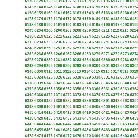
6128
6129
6130
6131
6132
6133
6134
6135
6136
6137
6138
613
6143
6144
6145
6146
6147
6148
6149
6150
6151
6152
6153
615
6158
6159
6160
6161
6162
6163
6164
6165
6166
6167
6168
616
6173
6174
6175
6176
6177
6178
6179
6180
6181
6182
6183
618
6188
6189
6190
6191
6192
6193
6194
6195
6196
6197
6198
619
6203
6204
6205
6206
6207
6208
6209
6210
6211
6212
6213
621
6218
6219
6220
6221
6222
6223
6224
6225
6226
6227
6228
622
6233
6234
6235
6236
6237
6238
6239
6240
6241
6242
6243
624
6248
6249
6250
6251
6252
6253
6254
6255
6256
6257
6258
625
6263
6264
6265
6266
6267
6268
6269
6270
6271
6272
6273
627
6278
6279
6280
6281
6282
6283
6284
6285
6286
6287
6288
628
6293
6294
6295
6296
6297
6298
6299
6300
6301
6302
6303
630
6308
6309
6310
6311
6312
6313
6314
6315
6316
6317
6318
631
6323
6324
6325
6326
6327
6328
6329
6330
6331
6332
6333
633
6338
6339
6340
6341
6342
6343
6344
6345
6346
6347
6348
634
6353
6354
6355
6356
6357
6358
6359
6360
6361
6362
6363
636
6368
6369
6370
6371
6372
6373
6374
6375
6376
6377
6378
637
6383
6384
6385
6386
6387
6388
6389
6390
6391
6392
6393
639
6398
6399
6400
6401
6402
6403
6404
6405
6406
6407
6408
640
6413
6414
6415
6416
6417
6418
6419
6420
6421
6422
6423
642
6428
6429
6430
6431
6432
6433
6434
6435
6436
6437
6438
643
6443
6444
6445
6446
6447
6448
6449
6450
6451
6452
6453
645
6458
6459
6460
6461
6462
6463
6464
6465
6466
6467
6468
646
6473
6474
6475
6476
6477
6478
6479
6480
6481
6482
6483
648