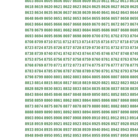
8603
8604
8605
8606
8607
8608
8609
8610
8611
8612
8613
861
8618
8619
8620
8621
8622
8623
8624
8625
8626
8627
8628
862
8633
8634
8635
8636
8637
8638
8639
8640
8641
8642
8643
864
8648
8649
8650
8651
8652
8653
8654
8655
8656
8657
8658
865
8663
8664
8665
8666
8667
8668
8669
8670
8671
8672
8673
867
8678
8679
8680
8681
8682
8683
8684
8685
8686
8687
8688
868
8693
8694
8695
8696
8697
8698
8699
8700
8701
8702
8703
870
8708
8709
8710
8711
8712
8713
8714
8715
8716
8717
8718
871
8723
8724
8725
8726
8727
8728
8729
8730
8731
8732
8733
873
8738
8739
8740
8741
8742
8743
8744
8745
8746
8747
8748
874
8753
8754
8755
8756
8757
8758
8759
8760
8761
8762
8763
876
8768
8769
8770
8771
8772
8773
8774
8775
8776
8777
8778
877
8783
8784
8785
8786
8787
8788
8789
8790
8791
8792
8793
879
8798
8799
8800
8801
8802
8803
8804
8805
8806
8807
8808
880
8813
8814
8815
8816
8817
8818
8819
8820
8821
8822
8823
882
8828
8829
8830
8831
8832
8833
8834
8835
8836
8837
8838
883
8843
8844
8845
8846
8847
8848
8849
8850
8851
8852
8853
885
8858
8859
8860
8861
8862
8863
8864
8865
8866
8867
8868
886
8873
8874
8875
8876
8877
8878
8879
8880
8881
8882
8883
888
8888
8889
8890
8891
8892
8893
8894
8895
8896
8897
8898
889
8903
8904
8905
8906
8907
8908
8909
8910
8911
8912
8913
891
8918
8919
8920
8921
8922
8923
8924
8925
8926
8927
8928
892
8933
8934
8935
8936
8937
8938
8939
8940
8941
8942
8943
894
8948
8949
8950
8951
8952
8953
8954
8955
8956
8957
8958
895