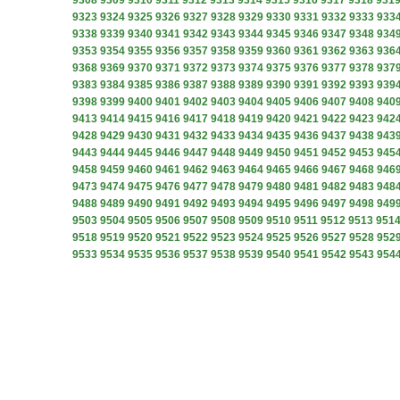
9308
9309
9310
9311
9312
9313
9314
9315
9316
9317
9318
931
9323
9324
9325
9326
9327
9328
9329
9330
9331
9332
9333
933
9338
9339
9340
9341
9342
9343
9344
9345
9346
9347
9348
934
9353
9354
9355
9356
9357
9358
9359
9360
9361
9362
9363
936
9368
9369
9370
9371
9372
9373
9374
9375
9376
9377
9378
937
9383
9384
9385
9386
9387
9388
9389
9390
9391
9392
9393
939
9398
9399
9400
9401
9402
9403
9404
9405
9406
9407
9408
940
9413
9414
9415
9416
9417
9418
9419
9420
9421
9422
9423
942
9428
9429
9430
9431
9432
9433
9434
9435
9436
9437
9438
943
9443
9444
9445
9446
9447
9448
9449
9450
9451
9452
9453
945
9458
9459
9460
9461
9462
9463
9464
9465
9466
9467
9468
946
9473
9474
9475
9476
9477
9478
9479
9480
9481
9482
9483
948
9488
9489
9490
9491
9492
9493
9494
9495
9496
9497
9498
949
9503
9504
9505
9506
9507
9508
9509
9510
9511
9512
9513
951
9518
9519
9520
9521
9522
9523
9524
9525
9526
9527
9528
952
9533
9534
9535
9536
9537
9538
9539
9540
9541
9542
9543
954