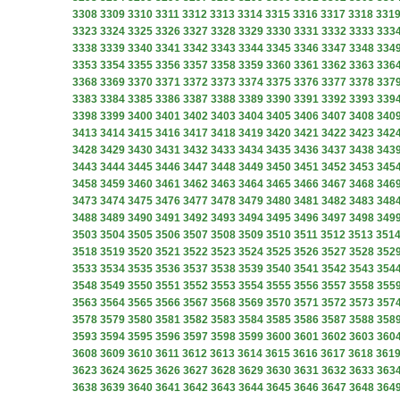
3308
3309
3310
3311
3312
3313
3314
3315
3316
3317
3318
331
3323
3324
3325
3326
3327
3328
3329
3330
3331
3332
3333
333
3338
3339
3340
3341
3342
3343
3344
3345
3346
3347
3348
334
3353
3354
3355
3356
3357
3358
3359
3360
3361
3362
3363
336
3368
3369
3370
3371
3372
3373
3374
3375
3376
3377
3378
337
3383
3384
3385
3386
3387
3388
3389
3390
3391
3392
3393
339
3398
3399
3400
3401
3402
3403
3404
3405
3406
3407
3408
340
3413
3414
3415
3416
3417
3418
3419
3420
3421
3422
3423
342
3428
3429
3430
3431
3432
3433
3434
3435
3436
3437
3438
343
3443
3444
3445
3446
3447
3448
3449
3450
3451
3452
3453
345
3458
3459
3460
3461
3462
3463
3464
3465
3466
3467
3468
346
3473
3474
3475
3476
3477
3478
3479
3480
3481
3482
3483
348
3488
3489
3490
3491
3492
3493
3494
3495
3496
3497
3498
349
3503
3504
3505
3506
3507
3508
3509
3510
3511
3512
3513
351
3518
3519
3520
3521
3522
3523
3524
3525
3526
3527
3528
352
3533
3534
3535
3536
3537
3538
3539
3540
3541
3542
3543
354
3548
3549
3550
3551
3552
3553
3554
3555
3556
3557
3558
355
3563
3564
3565
3566
3567
3568
3569
3570
3571
3572
3573
357
3578
3579
3580
3581
3582
3583
3584
3585
3586
3587
3588
358
3593
3594
3595
3596
3597
3598
3599
3600
3601
3602
3603
360
3608
3609
3610
3611
3612
3613
3614
3615
3616
3617
3618
361
3623
3624
3625
3626
3627
3628
3629
3630
3631
3632
3633
363
3638
3639
3640
3641
3642
3643
3644
3645
3646
3647
3648
364