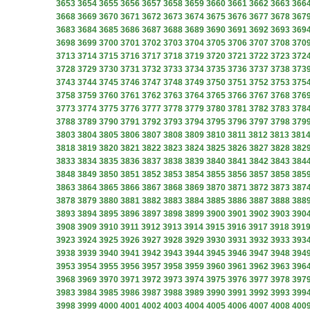
3653
3654
3655
3656
3657
3658
3659
3660
3661
3662
3663
366
3668
3669
3670
3671
3672
3673
3674
3675
3676
3677
3678
367
3683
3684
3685
3686
3687
3688
3689
3690
3691
3692
3693
369
3698
3699
3700
3701
3702
3703
3704
3705
3706
3707
3708
370
3713
3714
3715
3716
3717
3718
3719
3720
3721
3722
3723
372
3728
3729
3730
3731
3732
3733
3734
3735
3736
3737
3738
373
3743
3744
3745
3746
3747
3748
3749
3750
3751
3752
3753
375
3758
3759
3760
3761
3762
3763
3764
3765
3766
3767
3768
376
3773
3774
3775
3776
3777
3778
3779
3780
3781
3782
3783
378
3788
3789
3790
3791
3792
3793
3794
3795
3796
3797
3798
379
3803
3804
3805
3806
3807
3808
3809
3810
3811
3812
3813
381
3818
3819
3820
3821
3822
3823
3824
3825
3826
3827
3828
382
3833
3834
3835
3836
3837
3838
3839
3840
3841
3842
3843
384
3848
3849
3850
3851
3852
3853
3854
3855
3856
3857
3858
385
3863
3864
3865
3866
3867
3868
3869
3870
3871
3872
3873
387
3878
3879
3880
3881
3882
3883
3884
3885
3886
3887
3888
388
3893
3894
3895
3896
3897
3898
3899
3900
3901
3902
3903
390
3908
3909
3910
3911
3912
3913
3914
3915
3916
3917
3918
391
3923
3924
3925
3926
3927
3928
3929
3930
3931
3932
3933
393
3938
3939
3940
3941
3942
3943
3944
3945
3946
3947
3948
394
3953
3954
3955
3956
3957
3958
3959
3960
3961
3962
3963
396
3968
3969
3970
3971
3972
3973
3974
3975
3976
3977
3978
397
3983
3984
3985
3986
3987
3988
3989
3990
3991
3992
3993
399
3998
3999
4000
4001
4002
4003
4004
4005
4006
4007
4008
400