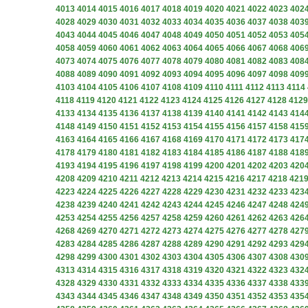
4013
4014
4015
4016
4017
4018
4019
4020
4021
4022
4023
402
4028
4029
4030
4031
4032
4033
4034
4035
4036
4037
4038
403
4043
4044
4045
4046
4047
4048
4049
4050
4051
4052
4053
405
4058
4059
4060
4061
4062
4063
4064
4065
4066
4067
4068
406
4073
4074
4075
4076
4077
4078
4079
4080
4081
4082
4083
408
4088
4089
4090
4091
4092
4093
4094
4095
4096
4097
4098
409
4103
4104
4105
4106
4107
4108
4109
4110
4111
4112
4113
4114
4118
4119
4120
4121
4122
4123
4124
4125
4126
4127
4128
4129
4133
4134
4135
4136
4137
4138
4139
4140
4141
4142
4143
414
4148
4149
4150
4151
4152
4153
4154
4155
4156
4157
4158
415
4163
4164
4165
4166
4167
4168
4169
4170
4171
4172
4173
417
4178
4179
4180
4181
4182
4183
4184
4185
4186
4187
4188
418
4193
4194
4195
4196
4197
4198
4199
4200
4201
4202
4203
420
4208
4209
4210
4211
4212
4213
4214
4215
4216
4217
4218
421
4223
4224
4225
4226
4227
4228
4229
4230
4231
4232
4233
423
4238
4239
4240
4241
4242
4243
4244
4245
4246
4247
4248
424
4253
4254
4255
4256
4257
4258
4259
4260
4261
4262
4263
426
4268
4269
4270
4271
4272
4273
4274
4275
4276
4277
4278
427
4283
4284
4285
4286
4287
4288
4289
4290
4291
4292
4293
429
4298
4299
4300
4301
4302
4303
4304
4305
4306
4307
4308
430
4313
4314
4315
4316
4317
4318
4319
4320
4321
4322
4323
432
4328
4329
4330
4331
4332
4333
4334
4335
4336
4337
4338
433
4343
4344
4345
4346
4347
4348
4349
4350
4351
4352
4353
435