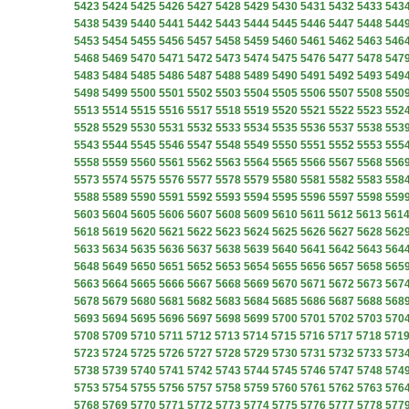
5423
5424
5425
5426
5427
5428
5429
5430
5431
5432
5433
543
5438
5439
5440
5441
5442
5443
5444
5445
5446
5447
5448
544
5453
5454
5455
5456
5457
5458
5459
5460
5461
5462
5463
546
5468
5469
5470
5471
5472
5473
5474
5475
5476
5477
5478
547
5483
5484
5485
5486
5487
5488
5489
5490
5491
5492
5493
549
5498
5499
5500
5501
5502
5503
5504
5505
5506
5507
5508
550
5513
5514
5515
5516
5517
5518
5519
5520
5521
5522
5523
552
5528
5529
5530
5531
5532
5533
5534
5535
5536
5537
5538
553
5543
5544
5545
5546
5547
5548
5549
5550
5551
5552
5553
555
5558
5559
5560
5561
5562
5563
5564
5565
5566
5567
5568
556
5573
5574
5575
5576
5577
5578
5579
5580
5581
5582
5583
558
5588
5589
5590
5591
5592
5593
5594
5595
5596
5597
5598
559
5603
5604
5605
5606
5607
5608
5609
5610
5611
5612
5613
561
5618
5619
5620
5621
5622
5623
5624
5625
5626
5627
5628
562
5633
5634
5635
5636
5637
5638
5639
5640
5641
5642
5643
564
5648
5649
5650
5651
5652
5653
5654
5655
5656
5657
5658
565
5663
5664
5665
5666
5667
5668
5669
5670
5671
5672
5673
567
5678
5679
5680
5681
5682
5683
5684
5685
5686
5687
5688
568
5693
5694
5695
5696
5697
5698
5699
5700
5701
5702
5703
570
5708
5709
5710
5711
5712
5713
5714
5715
5716
5717
5718
571
5723
5724
5725
5726
5727
5728
5729
5730
5731
5732
5733
573
5738
5739
5740
5741
5742
5743
5744
5745
5746
5747
5748
574
5753
5754
5755
5756
5757
5758
5759
5760
5761
5762
5763
576
5768
5769
5770
5771
5772
5773
5774
5775
5776
5777
5778
577