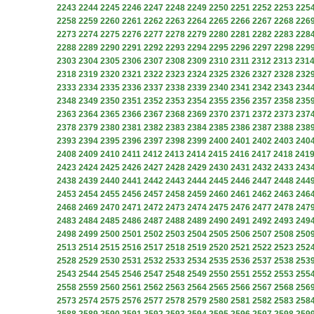
2243
2244
2245
2246
2247
2248
2249
2250
2251
2252
2253
225
2258
2259
2260
2261
2262
2263
2264
2265
2266
2267
2268
226
2273
2274
2275
2276
2277
2278
2279
2280
2281
2282
2283
228
2288
2289
2290
2291
2292
2293
2294
2295
2296
2297
2298
229
2303
2304
2305
2306
2307
2308
2309
2310
2311
2312
2313
231
2318
2319
2320
2321
2322
2323
2324
2325
2326
2327
2328
232
2333
2334
2335
2336
2337
2338
2339
2340
2341
2342
2343
234
2348
2349
2350
2351
2352
2353
2354
2355
2356
2357
2358
235
2363
2364
2365
2366
2367
2368
2369
2370
2371
2372
2373
237
2378
2379
2380
2381
2382
2383
2384
2385
2386
2387
2388
238
2393
2394
2395
2396
2397
2398
2399
2400
2401
2402
2403
240
2408
2409
2410
2411
2412
2413
2414
2415
2416
2417
2418
241
2423
2424
2425
2426
2427
2428
2429
2430
2431
2432
2433
243
2438
2439
2440
2441
2442
2443
2444
2445
2446
2447
2448
244
2453
2454
2455
2456
2457
2458
2459
2460
2461
2462
2463
246
2468
2469
2470
2471
2472
2473
2474
2475
2476
2477
2478
247
2483
2484
2485
2486
2487
2488
2489
2490
2491
2492
2493
249
2498
2499
2500
2501
2502
2503
2504
2505
2506
2507
2508
250
2513
2514
2515
2516
2517
2518
2519
2520
2521
2522
2523
252
2528
2529
2530
2531
2532
2533
2534
2535
2536
2537
2538
253
2543
2544
2545
2546
2547
2548
2549
2550
2551
2552
2553
255
2558
2559
2560
2561
2562
2563
2564
2565
2566
2567
2568
256
2573
2574
2575
2576
2577
2578
2579
2580
2581
2582
2583
258