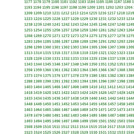
1177
1178
1179
1180
1181
1182
1183
1184
1185
1186
1187
1188
1
1193
1194
1195
1196
1197
1198
1199
1200
1201
1202
1203
1204
1208
1209
1210
1211
1212
1213
1214
1215
1216
1217
1218
121
1223
1224
1225
1226
1227
1228
1229
1230
1231
1232
1233
123
1238
1239
1240
1241
1242
1243
1244
1245
1246
1247
1248
124
1253
1254
1255
1256
1257
1258
1259
1260
1261
1262
1263
126
1268
1269
1270
1271
1272
1273
1274
1275
1276
1277
1278
127
1283
1284
1285
1286
1287
1288
1289
1290
1291
1292
1293
129
1298
1299
1300
1301
1302
1303
1304
1305
1306
1307
1308
130
1313
1314
1315
1316
1317
1318
1319
1320
1321
1322
1323
132
1328
1329
1330
1331
1332
1333
1334
1335
1336
1337
1338
133
1343
1344
1345
1346
1347
1348
1349
1350
1351
1352
1353
135
1358
1359
1360
1361
1362
1363
1364
1365
1366
1367
1368
136
1373
1374
1375
1376
1377
1378
1379
1380
1381
1382
1383
138
1388
1389
1390
1391
1392
1393
1394
1395
1396
1397
1398
139
1403
1404
1405
1406
1407
1408
1409
1410
1411
1412
1413
141
1418
1419
1420
1421
1422
1423
1424
1425
1426
1427
1428
142
1433
1434
1435
1436
1437
1438
1439
1440
1441
1442
1443
144
1448
1449
1450
1451
1452
1453
1454
1455
1456
1457
1458
145
1463
1464
1465
1466
1467
1468
1469
1470
1471
1472
1473
147
1478
1479
1480
1481
1482
1483
1484
1485
1486
1487
1488
148
1493
1494
1495
1496
1497
1498
1499
1500
1501
1502
1503
150
1508
1509
1510
1511
1512
1513
1514
1515
1516
1517
1518
151
1523
1524
1525
1526
1527
1528
1529
1530
1531
1532
1533
153