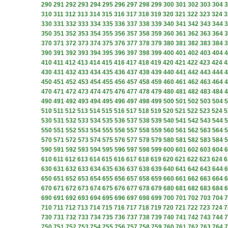
290
291
292
293
294
295
296
297
298
299
300
301
302
303
304
3
310
311
312
313
314
315
316
317
318
319
320
321
322
323
324
3
330
331
332
333
334
335
336
337
338
339
340
341
342
343
344
3
350
351
352
353
354
355
356
357
358
359
360
361
362
363
364
3
370
371
372
373
374
375
376
377
378
379
380
381
382
383
384
3
390
391
392
393
394
395
396
397
398
399
400
401
402
403
404
4
410
411
412
413
414
415
416
417
418
419
420
421
422
423
424
4
430
431
432
433
434
435
436
437
438
439
440
441
442
443
444
4
450
451
452
453
454
455
456
457
458
459
460
461
462
463
464
4
470
471
472
473
474
475
476
477
478
479
480
481
482
483
484
4
490
491
492
493
494
495
496
497
498
499
500
501
502
503
504
5
510
511
512
513
514
515
516
517
518
519
520
521
522
523
524
5
530
531
532
533
534
535
536
537
538
539
540
541
542
543
544
5
550
551
552
553
554
555
556
557
558
559
560
561
562
563
564
5
570
571
572
573
574
575
576
577
578
579
580
581
582
583
584
5
590
591
592
593
594
595
596
597
598
599
600
601
602
603
604
6
610
611
612
613
614
615
616
617
618
619
620
621
622
623
624
6
630
631
632
633
634
635
636
637
638
639
640
641
642
643
644
6
650
651
652
653
654
655
656
657
658
659
660
661
662
663
664
6
670
671
672
673
674
675
676
677
678
679
680
681
682
683
684
6
690
691
692
693
694
695
696
697
698
699
700
701
702
703
704
7
710
711
712
713
714
715
716
717
718
719
720
721
722
723
724
7
730
731
732
733
734
735
736
737
738
739
740
741
742
743
744
7
750
751
752
753
754
755
756
757
758
759
760
761
762
763
764
7