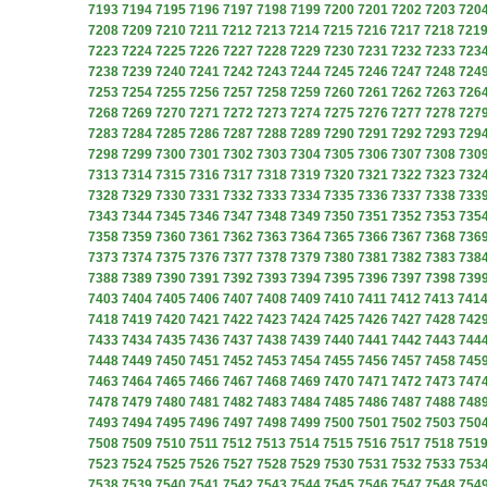
7193
7194
7195
7196
7197
7198
7199
7200
7201
7202
7203
720
7208
7209
7210
7211
7212
7213
7214
7215
7216
7217
7218
721
7223
7224
7225
7226
7227
7228
7229
7230
7231
7232
7233
723
7238
7239
7240
7241
7242
7243
7244
7245
7246
7247
7248
724
7253
7254
7255
7256
7257
7258
7259
7260
7261
7262
7263
726
7268
7269
7270
7271
7272
7273
7274
7275
7276
7277
7278
727
7283
7284
7285
7286
7287
7288
7289
7290
7291
7292
7293
729
7298
7299
7300
7301
7302
7303
7304
7305
7306
7307
7308
730
7313
7314
7315
7316
7317
7318
7319
7320
7321
7322
7323
732
7328
7329
7330
7331
7332
7333
7334
7335
7336
7337
7338
733
7343
7344
7345
7346
7347
7348
7349
7350
7351
7352
7353
735
7358
7359
7360
7361
7362
7363
7364
7365
7366
7367
7368
736
7373
7374
7375
7376
7377
7378
7379
7380
7381
7382
7383
738
7388
7389
7390
7391
7392
7393
7394
7395
7396
7397
7398
739
7403
7404
7405
7406
7407
7408
7409
7410
7411
7412
7413
741
7418
7419
7420
7421
7422
7423
7424
7425
7426
7427
7428
742
7433
7434
7435
7436
7437
7438
7439
7440
7441
7442
7443
744
7448
7449
7450
7451
7452
7453
7454
7455
7456
7457
7458
745
7463
7464
7465
7466
7467
7468
7469
7470
7471
7472
7473
747
7478
7479
7480
7481
7482
7483
7484
7485
7486
7487
7488
748
7493
7494
7495
7496
7497
7498
7499
7500
7501
7502
7503
750
7508
7509
7510
7511
7512
7513
7514
7515
7516
7517
7518
751
7523
7524
7525
7526
7527
7528
7529
7530
7531
7532
7533
753
7538
7539
7540
7541
7542
7543
7544
7545
7546
7547
7548
754