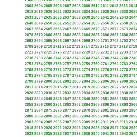
2588
2589
2590
2591
2592
2593
2594
2595
2596
2597
2598
259
2603
2604
2605
2606
2607
2608
2609
2610
2611
2612
2613
261
2618
2619
2620
2621
2622
2623
2624
2625
2626
2627
2628
262
2633
2634
2635
2636
2637
2638
2639
2640
2641
2642
2643
264
2648
2649
2650
2651
2652
2653
2654
2655
2656
2657
2658
265
2663
2664
2665
2666
2667
2668
2669
2670
2671
2672
2673
267
2678
2679
2680
2681
2682
2683
2684
2685
2686
2687
2688
268
2693
2694
2695
2696
2697
2698
2699
2700
2701
2702
2703
270
2708
2709
2710
2711
2712
2713
2714
2715
2716
2717
2718
271
2723
2724
2725
2726
2727
2728
2729
2730
2731
2732
2733
273
2738
2739
2740
2741
2742
2743
2744
2745
2746
2747
2748
274
2753
2754
2755
2756
2757
2758
2759
2760
2761
2762
2763
276
2768
2769
2770
2771
2772
2773
2774
2775
2776
2777
2778
277
2783
2784
2785
2786
2787
2788
2789
2790
2791
2792
2793
279
2798
2799
2800
2801
2802
2803
2804
2805
2806
2807
2808
280
2813
2814
2815
2816
2817
2818
2819
2820
2821
2822
2823
282
2828
2829
2830
2831
2832
2833
2834
2835
2836
2837
2838
283
2843
2844
2845
2846
2847
2848
2849
2850
2851
2852
2853
285
2858
2859
2860
2861
2862
2863
2864
2865
2866
2867
2868
286
2873
2874
2875
2876
2877
2878
2879
2880
2881
2882
2883
288
2888
2889
2890
2891
2892
2893
2894
2895
2896
2897
2898
289
2903
2904
2905
2906
2907
2908
2909
2910
2911
2912
2913
291
2918
2919
2920
2921
2922
2923
2924
2925
2926
2927
2928
292
2933
2934
2935
2936
2937
2938
2939
2940
2941
2942
2943
294