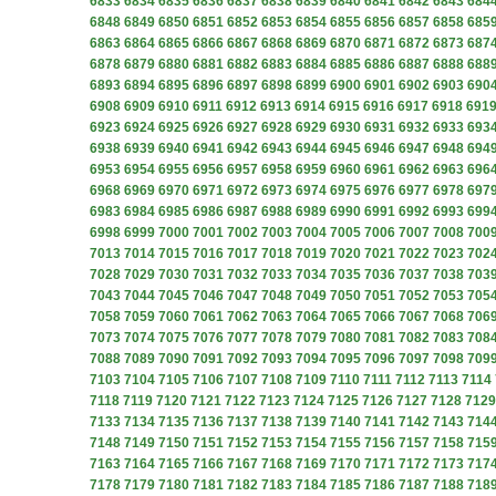
6833
6834
6835
6836
6837
6838
6839
6840
6841
6842
6843
684
6848
6849
6850
6851
6852
6853
6854
6855
6856
6857
6858
685
6863
6864
6865
6866
6867
6868
6869
6870
6871
6872
6873
687
6878
6879
6880
6881
6882
6883
6884
6885
6886
6887
6888
688
6893
6894
6895
6896
6897
6898
6899
6900
6901
6902
6903
690
6908
6909
6910
6911
6912
6913
6914
6915
6916
6917
6918
691
6923
6924
6925
6926
6927
6928
6929
6930
6931
6932
6933
693
6938
6939
6940
6941
6942
6943
6944
6945
6946
6947
6948
694
6953
6954
6955
6956
6957
6958
6959
6960
6961
6962
6963
696
6968
6969
6970
6971
6972
6973
6974
6975
6976
6977
6978
697
6983
6984
6985
6986
6987
6988
6989
6990
6991
6992
6993
699
6998
6999
7000
7001
7002
7003
7004
7005
7006
7007
7008
700
7013
7014
7015
7016
7017
7018
7019
7020
7021
7022
7023
702
7028
7029
7030
7031
7032
7033
7034
7035
7036
7037
7038
703
7043
7044
7045
7046
7047
7048
7049
7050
7051
7052
7053
705
7058
7059
7060
7061
7062
7063
7064
7065
7066
7067
7068
706
7073
7074
7075
7076
7077
7078
7079
7080
7081
7082
7083
708
7088
7089
7090
7091
7092
7093
7094
7095
7096
7097
7098
709
7103
7104
7105
7106
7107
7108
7109
7110
7111
7112
7113
7114
7118
7119
7120
7121
7122
7123
7124
7125
7126
7127
7128
7129
7133
7134
7135
7136
7137
7138
7139
7140
7141
7142
7143
714
7148
7149
7150
7151
7152
7153
7154
7155
7156
7157
7158
715
7163
7164
7165
7166
7167
7168
7169
7170
7171
7172
7173
717
7178
7179
7180
7181
7182
7183
7184
7185
7186
7187
7188
718