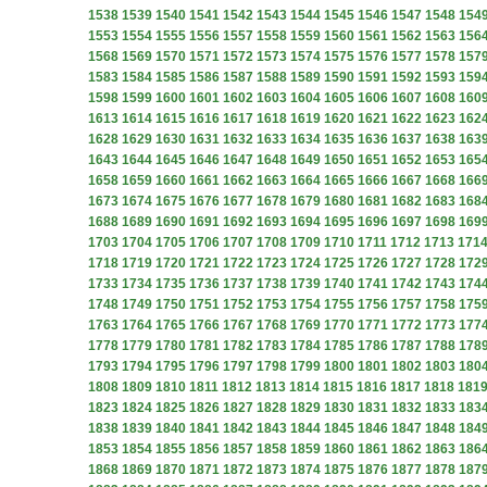
1538
1539
1540
1541
1542
1543
1544
1545
1546
1547
1548
154
1553
1554
1555
1556
1557
1558
1559
1560
1561
1562
1563
156
1568
1569
1570
1571
1572
1573
1574
1575
1576
1577
1578
157
1583
1584
1585
1586
1587
1588
1589
1590
1591
1592
1593
159
1598
1599
1600
1601
1602
1603
1604
1605
1606
1607
1608
160
1613
1614
1615
1616
1617
1618
1619
1620
1621
1622
1623
162
1628
1629
1630
1631
1632
1633
1634
1635
1636
1637
1638
163
1643
1644
1645
1646
1647
1648
1649
1650
1651
1652
1653
165
1658
1659
1660
1661
1662
1663
1664
1665
1666
1667
1668
166
1673
1674
1675
1676
1677
1678
1679
1680
1681
1682
1683
168
1688
1689
1690
1691
1692
1693
1694
1695
1696
1697
1698
169
1703
1704
1705
1706
1707
1708
1709
1710
1711
1712
1713
171
1718
1719
1720
1721
1722
1723
1724
1725
1726
1727
1728
172
1733
1734
1735
1736
1737
1738
1739
1740
1741
1742
1743
174
1748
1749
1750
1751
1752
1753
1754
1755
1756
1757
1758
175
1763
1764
1765
1766
1767
1768
1769
1770
1771
1772
1773
177
1778
1779
1780
1781
1782
1783
1784
1785
1786
1787
1788
178
1793
1794
1795
1796
1797
1798
1799
1800
1801
1802
1803
180
1808
1809
1810
1811
1812
1813
1814
1815
1816
1817
1818
181
1823
1824
1825
1826
1827
1828
1829
1830
1831
1832
1833
183
1838
1839
1840
1841
1842
1843
1844
1845
1846
1847
1848
184
1853
1854
1855
1856
1857
1858
1859
1860
1861
1862
1863
186
1868
1869
1870
1871
1872
1873
1874
1875
1876
1877
1878
187