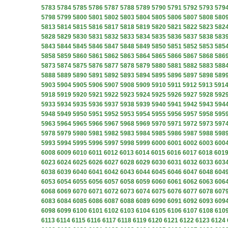
5783
5784
5785
5786
5787
5788
5789
5790
5791
5792
5793
579
5798
5799
5800
5801
5802
5803
5804
5805
5806
5807
5808
580
5813
5814
5815
5816
5817
5818
5819
5820
5821
5822
5823
582
5828
5829
5830
5831
5832
5833
5834
5835
5836
5837
5838
583
5843
5844
5845
5846
5847
5848
5849
5850
5851
5852
5853
585
5858
5859
5860
5861
5862
5863
5864
5865
5866
5867
5868
586
5873
5874
5875
5876
5877
5878
5879
5880
5881
5882
5883
588
5888
5889
5890
5891
5892
5893
5894
5895
5896
5897
5898
589
5903
5904
5905
5906
5907
5908
5909
5910
5911
5912
5913
591
5918
5919
5920
5921
5922
5923
5924
5925
5926
5927
5928
592
5933
5934
5935
5936
5937
5938
5939
5940
5941
5942
5943
594
5948
5949
5950
5951
5952
5953
5954
5955
5956
5957
5958
595
5963
5964
5965
5966
5967
5968
5969
5970
5971
5972
5973
597
5978
5979
5980
5981
5982
5983
5984
5985
5986
5987
5988
598
5993
5994
5995
5996
5997
5998
5999
6000
6001
6002
6003
600
6008
6009
6010
6011
6012
6013
6014
6015
6016
6017
6018
601
6023
6024
6025
6026
6027
6028
6029
6030
6031
6032
6033
603
6038
6039
6040
6041
6042
6043
6044
6045
6046
6047
6048
604
6053
6054
6055
6056
6057
6058
6059
6060
6061
6062
6063
606
6068
6069
6070
6071
6072
6073
6074
6075
6076
6077
6078
607
6083
6084
6085
6086
6087
6088
6089
6090
6091
6092
6093
609
6098
6099
6100
6101
6102
6103
6104
6105
6106
6107
6108
610
6113
6114
6115
6116
6117
6118
6119
6120
6121
6122
6123
6124