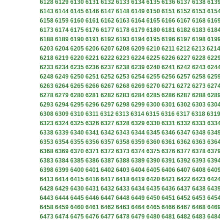
6128
6129
6130
6131
6132
6133
6134
6135
6136
6137
6138
613
6143
6144
6145
6146
6147
6148
6149
6150
6151
6152
6153
615
6158
6159
6160
6161
6162
6163
6164
6165
6166
6167
6168
616
6173
6174
6175
6176
6177
6178
6179
6180
6181
6182
6183
618
6188
6189
6190
6191
6192
6193
6194
6195
6196
6197
6198
619
6203
6204
6205
6206
6207
6208
6209
6210
6211
6212
6213
621
6218
6219
6220
6221
6222
6223
6224
6225
6226
6227
6228
622
6233
6234
6235
6236
6237
6238
6239
6240
6241
6242
6243
624
6248
6249
6250
6251
6252
6253
6254
6255
6256
6257
6258
625
6263
6264
6265
6266
6267
6268
6269
6270
6271
6272
6273
627
6278
6279
6280
6281
6282
6283
6284
6285
6286
6287
6288
628
6293
6294
6295
6296
6297
6298
6299
6300
6301
6302
6303
630
6308
6309
6310
6311
6312
6313
6314
6315
6316
6317
6318
631
6323
6324
6325
6326
6327
6328
6329
6330
6331
6332
6333
633
6338
6339
6340
6341
6342
6343
6344
6345
6346
6347
6348
634
6353
6354
6355
6356
6357
6358
6359
6360
6361
6362
6363
636
6368
6369
6370
6371
6372
6373
6374
6375
6376
6377
6378
637
6383
6384
6385
6386
6387
6388
6389
6390
6391
6392
6393
639
6398
6399
6400
6401
6402
6403
6404
6405
6406
6407
6408
640
6413
6414
6415
6416
6417
6418
6419
6420
6421
6422
6423
642
6428
6429
6430
6431
6432
6433
6434
6435
6436
6437
6438
643
6443
6444
6445
6446
6447
6448
6449
6450
6451
6452
6453
645
6458
6459
6460
6461
6462
6463
6464
6465
6466
6467
6468
646
6473
6474
6475
6476
6477
6478
6479
6480
6481
6482
6483
648