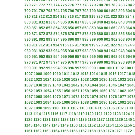
770
771
772
773
774
775
776
777
778
779
780
781
782
783
784
7
790
791
792
793
794
795
796
797
798
799
800
801
802
803
804
8
810
811
812
813
814
815
816
817
818
819
820
821
822
823
824
8
830
831
832
833
834
835
836
837
838
839
840
841
842
843
844
8
850
851
852
853
854
855
856
857
858
859
860
861
862
863
864
8
870
871
872
873
874
875
876
877
878
879
880
881
882
883
884
8
890
891
892
893
894
895
896
897
898
899
900
901
902
903
904
9
910
911
912
913
914
915
916
917
918
919
920
921
922
923
924
9
930
931
932
933
934
935
936
937
938
939
940
941
942
943
944
9
950
951
952
953
954
955
956
957
958
959
960
961
962
963
964
9
970
971
972
973
974
975
976
977
978
979
980
981
982
983
984
9
990
991
992
993
994
995
996
997
998
999
1000
1001
1002
1003
1007
1008
1009
1010
1011
1012
1013
1014
1015
1016
1017
101
1022
1023
1024
1025
1026
1027
1028
1029
1030
1031
1032
103
1037
1038
1039
1040
1041
1042
1043
1044
1045
1046
1047
104
1052
1053
1054
1055
1056
1057
1058
1059
1060
1061
1062
106
1067
1068
1069
1070
1071
1072
1073
1074
1075
1076
1077
107
1082
1083
1084
1085
1086
1087
1088
1089
1090
1091
1092
109
1097
1098
1099
1100
1101
1102
1103
1104
1105
1106
1107
1108
1113
1114
1115
1116
1117
1118
1119
1120
1121
1122
1123
1124
11
1129
1130
1131
1132
1133
1134
1135
1136
1137
1138
1139
1140
1
1145
1146
1147
1148
1149
1150
1151
1152
1153
1154
1155
1156
1
1161
1162
1163
1164
1165
1166
1167
1168
1169
1170
1171
1172
1