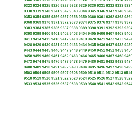
9308
9309
9310
9311
9312
9313
9314
9315
9316
9317
9318
931
9323
9324
9325
9326
9327
9328
9329
9330
9331
9332
9333
933
9338
9339
9340
9341
9342
9343
9344
9345
9346
9347
9348
934
9353
9354
9355
9356
9357
9358
9359
9360
9361
9362
9363
936
9368
9369
9370
9371
9372
9373
9374
9375
9376
9377
9378
937
9383
9384
9385
9386
9387
9388
9389
9390
9391
9392
9393
939
9398
9399
9400
9401
9402
9403
9404
9405
9406
9407
9408
940
9413
9414
9415
9416
9417
9418
9419
9420
9421
9422
9423
942
9428
9429
9430
9431
9432
9433
9434
9435
9436
9437
9438
943
9443
9444
9445
9446
9447
9448
9449
9450
9451
9452
9453
945
9458
9459
9460
9461
9462
9463
9464
9465
9466
9467
9468
946
9473
9474
9475
9476
9477
9478
9479
9480
9481
9482
9483
948
9488
9489
9490
9491
9492
9493
9494
9495
9496
9497
9498
949
9503
9504
9505
9506
9507
9508
9509
9510
9511
9512
9513
951
9518
9519
9520
9521
9522
9523
9524
9525
9526
9527
9528
952
9533
9534
9535
9536
9537
9538
9539
9540
9541
9542
9543
954