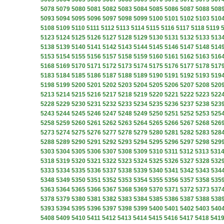
5078
5079
5080
5081
5082
5083
5084
5085
5086
5087
5088
508
5093
5094
5095
5096
5097
5098
5099
5100
5101
5102
5103
510
5108
5109
5110
5111
5112
5113
5114
5115
5116
5117
5118
5119
5123
5124
5125
5126
5127
5128
5129
5130
5131
5132
5133
513
5138
5139
5140
5141
5142
5143
5144
5145
5146
5147
5148
514
5153
5154
5155
5156
5157
5158
5159
5160
5161
5162
5163
516
5168
5169
5170
5171
5172
5173
5174
5175
5176
5177
5178
517
5183
5184
5185
5186
5187
5188
5189
5190
5191
5192
5193
519
5198
5199
5200
5201
5202
5203
5204
5205
5206
5207
5208
520
5213
5214
5215
5216
5217
5218
5219
5220
5221
5222
5223
522
5228
5229
5230
5231
5232
5233
5234
5235
5236
5237
5238
523
5243
5244
5245
5246
5247
5248
5249
5250
5251
5252
5253
525
5258
5259
5260
5261
5262
5263
5264
5265
5266
5267
5268
526
5273
5274
5275
5276
5277
5278
5279
5280
5281
5282
5283
528
5288
5289
5290
5291
5292
5293
5294
5295
5296
5297
5298
529
5303
5304
5305
5306
5307
5308
5309
5310
5311
5312
5313
531
5318
5319
5320
5321
5322
5323
5324
5325
5326
5327
5328
532
5333
5334
5335
5336
5337
5338
5339
5340
5341
5342
5343
534
5348
5349
5350
5351
5352
5353
5354
5355
5356
5357
5358
535
5363
5364
5365
5366
5367
5368
5369
5370
5371
5372
5373
537
5378
5379
5380
5381
5382
5383
5384
5385
5386
5387
5388
538
5393
5394
5395
5396
5397
5398
5399
5400
5401
5402
5403
540
5408
5409
5410
5411
5412
5413
5414
5415
5416
5417
5418
541