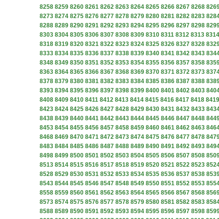
8258
8259
8260
8261
8262
8263
8264
8265
8266
8267
8268
826
8273
8274
8275
8276
8277
8278
8279
8280
8281
8282
8283
828
8288
8289
8290
8291
8292
8293
8294
8295
8296
8297
8298
829
8303
8304
8305
8306
8307
8308
8309
8310
8311
8312
8313
831
8318
8319
8320
8321
8322
8323
8324
8325
8326
8327
8328
832
8333
8334
8335
8336
8337
8338
8339
8340
8341
8342
8343
834
8348
8349
8350
8351
8352
8353
8354
8355
8356
8357
8358
835
8363
8364
8365
8366
8367
8368
8369
8370
8371
8372
8373
837
8378
8379
8380
8381
8382
8383
8384
8385
8386
8387
8388
838
8393
8394
8395
8396
8397
8398
8399
8400
8401
8402
8403
840
8408
8409
8410
8411
8412
8413
8414
8415
8416
8417
8418
841
8423
8424
8425
8426
8427
8428
8429
8430
8431
8432
8433
843
8438
8439
8440
8441
8442
8443
8444
8445
8446
8447
8448
844
8453
8454
8455
8456
8457
8458
8459
8460
8461
8462
8463
846
8468
8469
8470
8471
8472
8473
8474
8475
8476
8477
8478
847
8483
8484
8485
8486
8487
8488
8489
8490
8491
8492
8493
849
8498
8499
8500
8501
8502
8503
8504
8505
8506
8507
8508
850
8513
8514
8515
8516
8517
8518
8519
8520
8521
8522
8523
852
8528
8529
8530
8531
8532
8533
8534
8535
8536
8537
8538
853
8543
8544
8545
8546
8547
8548
8549
8550
8551
8552
8553
855
8558
8559
8560
8561
8562
8563
8564
8565
8566
8567
8568
856
8573
8574
8575
8576
8577
8578
8579
8580
8581
8582
8583
858
8588
8589
8590
8591
8592
8593
8594
8595
8596
8597
8598
859