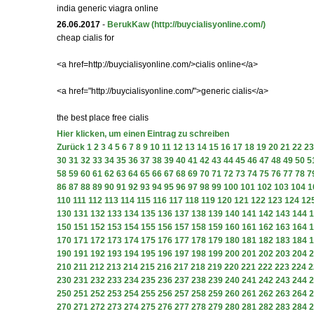
india generic viagra online
26.06.2017
-
BerukKaw
(http://buycialisyonline.com/)
cheap cialis for
<a href=http://buycialisyonline.com/>cialis online</a>
<a href="http://buycialisyonline.com/">generic cialis</a>
the best place free cialis
Hier klicken, um einen Eintrag zu schreiben
Zurück
1
2
3
4
5
6
7
8
9
10
11
12
13
14
15
16
17
18
19
20
21
22
23
30
31
32
33
34
35
36
37
38
39
40
41
42
43
44
45
46
47
48
49
50
5
58
59
60
61
62
63
64
65
66
67
68
69
70
71
72
73
74
75
76
77
78
7
86
87
88
89
90
91
92
93
94
95
96
97
98
99
100
101
102
103
104
1
110
111
112
113
114
115
116
117
118
119
120
121
122
123
124
12
130
131
132
133
134
135
136
137
138
139
140
141
142
143
144
1
150
151
152
153
154
155
156
157
158
159
160
161
162
163
164
1
170
171
172
173
174
175
176
177
178
179
180
181
182
183
184
1
190
191
192
193
194
195
196
197
198
199
200
201
202
203
204
2
210
211
212
213
214
215
216
217
218
219
220
221
222
223
224
2
230
231
232
233
234
235
236
237
238
239
240
241
242
243
244
2
250
251
252
253
254
255
256
257
258
259
260
261
262
263
264
2
270
271
272
273
274
275
276
277
278
279
280
281
282
283
284
2