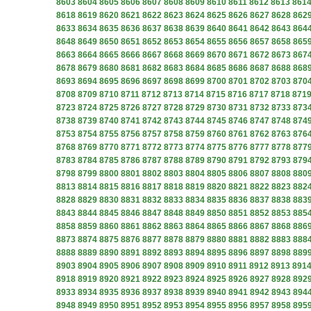
8603
8604
8605
8606
8607
8608
8609
8610
8611
8612
8613
861
8618
8619
8620
8621
8622
8623
8624
8625
8626
8627
8628
862
8633
8634
8635
8636
8637
8638
8639
8640
8641
8642
8643
864
8648
8649
8650
8651
8652
8653
8654
8655
8656
8657
8658
865
8663
8664
8665
8666
8667
8668
8669
8670
8671
8672
8673
867
8678
8679
8680
8681
8682
8683
8684
8685
8686
8687
8688
868
8693
8694
8695
8696
8697
8698
8699
8700
8701
8702
8703
870
8708
8709
8710
8711
8712
8713
8714
8715
8716
8717
8718
871
8723
8724
8725
8726
8727
8728
8729
8730
8731
8732
8733
873
8738
8739
8740
8741
8742
8743
8744
8745
8746
8747
8748
874
8753
8754
8755
8756
8757
8758
8759
8760
8761
8762
8763
876
8768
8769
8770
8771
8772
8773
8774
8775
8776
8777
8778
877
8783
8784
8785
8786
8787
8788
8789
8790
8791
8792
8793
879
8798
8799
8800
8801
8802
8803
8804
8805
8806
8807
8808
880
8813
8814
8815
8816
8817
8818
8819
8820
8821
8822
8823
882
8828
8829
8830
8831
8832
8833
8834
8835
8836
8837
8838
883
8843
8844
8845
8846
8847
8848
8849
8850
8851
8852
8853
885
8858
8859
8860
8861
8862
8863
8864
8865
8866
8867
8868
886
8873
8874
8875
8876
8877
8878
8879
8880
8881
8882
8883
888
8888
8889
8890
8891
8892
8893
8894
8895
8896
8897
8898
889
8903
8904
8905
8906
8907
8908
8909
8910
8911
8912
8913
891
8918
8919
8920
8921
8922
8923
8924
8925
8926
8927
8928
892
8933
8934
8935
8936
8937
8938
8939
8940
8941
8942
8943
894
8948
8949
8950
8951
8952
8953
8954
8955
8956
8957
8958
895