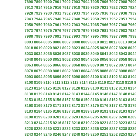
7898
7899
7900
7901
7902
7903
7904
7905
7906
7907
7908
790
7913
7914
7915
7916
7917
7918
7919
7920
7921
7922
7923
792
7928
7929
7930
7931
7932
7933
7934
7935
7936
7937
7938
793
7943
7944
7945
7946
7947
7948
7949
7950
7951
7952
7953
795
7958
7959
7960
7961
7962
7963
7964
7965
7966
7967
7968
796
7973
7974
7975
7976
7977
7978
7979
7980
7981
7982
7983
798
7988
7989
7990
7991
7992
7993
7994
7995
7996
7997
7998
799
8003
8004
8005
8006
8007
8008
8009
8010
8011
8012
8013
801
8018
8019
8020
8021
8022
8023
8024
8025
8026
8027
8028
802
8033
8034
8035
8036
8037
8038
8039
8040
8041
8042
8043
804
8048
8049
8050
8051
8052
8053
8054
8055
8056
8057
8058
805
8063
8064
8065
8066
8067
8068
8069
8070
8071
8072
8073
807
8078
8079
8080
8081
8082
8083
8084
8085
8086
8087
8088
808
8093
8094
8095
8096
8097
8098
8099
8100
8101
8102
8103
810
8108
8109
8110
8111
8112
8113
8114
8115
8116
8117
8118
8119
8123
8124
8125
8126
8127
8128
8129
8130
8131
8132
8133
813
8138
8139
8140
8141
8142
8143
8144
8145
8146
8147
8148
814
8153
8154
8155
8156
8157
8158
8159
8160
8161
8162
8163
816
8168
8169
8170
8171
8172
8173
8174
8175
8176
8177
8178
817
8183
8184
8185
8186
8187
8188
8189
8190
8191
8192
8193
819
8198
8199
8200
8201
8202
8203
8204
8205
8206
8207
8208
820
8213
8214
8215
8216
8217
8218
8219
8220
8221
8222
8223
822
8228
8229
8230
8231
8232
8233
8234
8235
8236
8237
8238
823
8243
8244
8245
8246
8247
8248
8249
8250
8251
8252
8253
825