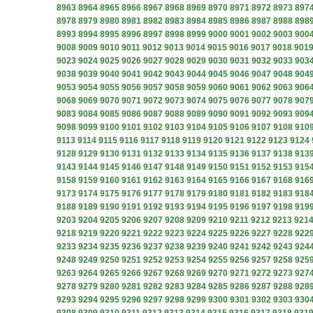
8963
8964
8965
8966
8967
8968
8969
8970
8971
8972
8973
897
8978
8979
8980
8981
8982
8983
8984
8985
8986
8987
8988
898
8993
8994
8995
8996
8997
8998
8999
9000
9001
9002
9003
900
9008
9009
9010
9011
9012
9013
9014
9015
9016
9017
9018
901
9023
9024
9025
9026
9027
9028
9029
9030
9031
9032
9033
903
9038
9039
9040
9041
9042
9043
9044
9045
9046
9047
9048
904
9053
9054
9055
9056
9057
9058
9059
9060
9061
9062
9063
906
9068
9069
9070
9071
9072
9073
9074
9075
9076
9077
9078
907
9083
9084
9085
9086
9087
9088
9089
9090
9091
9092
9093
909
9098
9099
9100
9101
9102
9103
9104
9105
9106
9107
9108
910
9113
9114
9115
9116
9117
9118
9119
9120
9121
9122
9123
9124
9128
9129
9130
9131
9132
9133
9134
9135
9136
9137
9138
913
9143
9144
9145
9146
9147
9148
9149
9150
9151
9152
9153
915
9158
9159
9160
9161
9162
9163
9164
9165
9166
9167
9168
916
9173
9174
9175
9176
9177
9178
9179
9180
9181
9182
9183
918
9188
9189
9190
9191
9192
9193
9194
9195
9196
9197
9198
919
9203
9204
9205
9206
9207
9208
9209
9210
9211
9212
9213
921
9218
9219
9220
9221
9222
9223
9224
9225
9226
9227
9228
922
9233
9234
9235
9236
9237
9238
9239
9240
9241
9242
9243
924
9248
9249
9250
9251
9252
9253
9254
9255
9256
9257
9258
925
9263
9264
9265
9266
9267
9268
9269
9270
9271
9272
9273
927
9278
9279
9280
9281
9282
9283
9284
9285
9286
9287
9288
928
9293
9294
9295
9296
9297
9298
9299
9300
9301
9302
9303
930