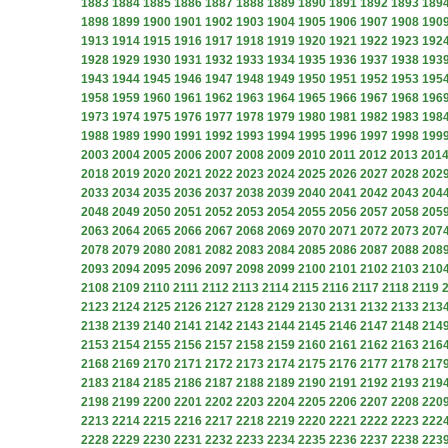
1883
1884
1885
1886
1887
1888
1889
1890
1891
1892
1893
189
1898
1899
1900
1901
1902
1903
1904
1905
1906
1907
1908
190
1913
1914
1915
1916
1917
1918
1919
1920
1921
1922
1923
192
1928
1929
1930
1931
1932
1933
1934
1935
1936
1937
1938
193
1943
1944
1945
1946
1947
1948
1949
1950
1951
1952
1953
195
1958
1959
1960
1961
1962
1963
1964
1965
1966
1967
1968
196
1973
1974
1975
1976
1977
1978
1979
1980
1981
1982
1983
198
1988
1989
1990
1991
1992
1993
1994
1995
1996
1997
1998
199
2003
2004
2005
2006
2007
2008
2009
2010
2011
2012
2013
201
2018
2019
2020
2021
2022
2023
2024
2025
2026
2027
2028
202
2033
2034
2035
2036
2037
2038
2039
2040
2041
2042
2043
204
2048
2049
2050
2051
2052
2053
2054
2055
2056
2057
2058
205
2063
2064
2065
2066
2067
2068
2069
2070
2071
2072
2073
207
2078
2079
2080
2081
2082
2083
2084
2085
2086
2087
2088
208
2093
2094
2095
2096
2097
2098
2099
2100
2101
2102
2103
210
2108
2109
2110
2111
2112
2113
2114
2115
2116
2117
2118
2119
2123
2124
2125
2126
2127
2128
2129
2130
2131
2132
2133
213
2138
2139
2140
2141
2142
2143
2144
2145
2146
2147
2148
214
2153
2154
2155
2156
2157
2158
2159
2160
2161
2162
2163
216
2168
2169
2170
2171
2172
2173
2174
2175
2176
2177
2178
217
2183
2184
2185
2186
2187
2188
2189
2190
2191
2192
2193
219
2198
2199
2200
2201
2202
2203
2204
2205
2206
2207
2208
220
2213
2214
2215
2216
2217
2218
2219
2220
2221
2222
2223
222
2228
2229
2230
2231
2232
2233
2234
2235
2236
2237
2238
223