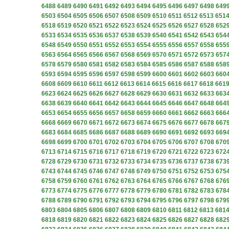
6488
6489
6490
6491
6492
6493
6494
6495
6496
6497
6498
649
6503
6504
6505
6506
6507
6508
6509
6510
6511
6512
6513
651
6518
6519
6520
6521
6522
6523
6524
6525
6526
6527
6528
652
6533
6534
6535
6536
6537
6538
6539
6540
6541
6542
6543
654
6548
6549
6550
6551
6552
6553
6554
6555
6556
6557
6558
655
6563
6564
6565
6566
6567
6568
6569
6570
6571
6572
6573
657
6578
6579
6580
6581
6582
6583
6584
6585
6586
6587
6588
658
6593
6594
6595
6596
6597
6598
6599
6600
6601
6602
6603
660
6608
6609
6610
6611
6612
6613
6614
6615
6616
6617
6618
661
6623
6624
6625
6626
6627
6628
6629
6630
6631
6632
6633
663
6638
6639
6640
6641
6642
6643
6644
6645
6646
6647
6648
664
6653
6654
6655
6656
6657
6658
6659
6660
6661
6662
6663
666
6668
6669
6670
6671
6672
6673
6674
6675
6676
6677
6678
667
6683
6684
6685
6686
6687
6688
6689
6690
6691
6692
6693
669
6698
6699
6700
6701
6702
6703
6704
6705
6706
6707
6708
670
6713
6714
6715
6716
6717
6718
6719
6720
6721
6722
6723
672
6728
6729
6730
6731
6732
6733
6734
6735
6736
6737
6738
673
6743
6744
6745
6746
6747
6748
6749
6750
6751
6752
6753
675
6758
6759
6760
6761
6762
6763
6764
6765
6766
6767
6768
676
6773
6774
6775
6776
6777
6778
6779
6780
6781
6782
6783
678
6788
6789
6790
6791
6792
6793
6794
6795
6796
6797
6798
679
6803
6804
6805
6806
6807
6808
6809
6810
6811
6812
6813
681
6818
6819
6820
6821
6822
6823
6824
6825
6826
6827
6828
682