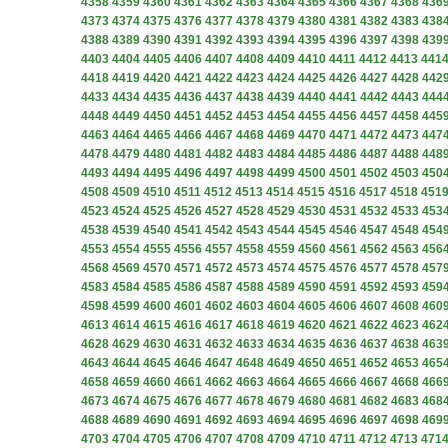
4358
4359
4360
4361
4362
4363
4364
4365
4366
4367
4368
436
4373
4374
4375
4376
4377
4378
4379
4380
4381
4382
4383
438
4388
4389
4390
4391
4392
4393
4394
4395
4396
4397
4398
439
4403
4404
4405
4406
4407
4408
4409
4410
4411
4412
4413
441
4418
4419
4420
4421
4422
4423
4424
4425
4426
4427
4428
442
4433
4434
4435
4436
4437
4438
4439
4440
4441
4442
4443
444
4448
4449
4450
4451
4452
4453
4454
4455
4456
4457
4458
445
4463
4464
4465
4466
4467
4468
4469
4470
4471
4472
4473
447
4478
4479
4480
4481
4482
4483
4484
4485
4486
4487
4488
448
4493
4494
4495
4496
4497
4498
4499
4500
4501
4502
4503
450
4508
4509
4510
4511
4512
4513
4514
4515
4516
4517
4518
451
4523
4524
4525
4526
4527
4528
4529
4530
4531
4532
4533
453
4538
4539
4540
4541
4542
4543
4544
4545
4546
4547
4548
454
4553
4554
4555
4556
4557
4558
4559
4560
4561
4562
4563
456
4568
4569
4570
4571
4572
4573
4574
4575
4576
4577
4578
457
4583
4584
4585
4586
4587
4588
4589
4590
4591
4592
4593
459
4598
4599
4600
4601
4602
4603
4604
4605
4606
4607
4608
460
4613
4614
4615
4616
4617
4618
4619
4620
4621
4622
4623
462
4628
4629
4630
4631
4632
4633
4634
4635
4636
4637
4638
463
4643
4644
4645
4646
4647
4648
4649
4650
4651
4652
4653
465
4658
4659
4660
4661
4662
4663
4664
4665
4666
4667
4668
466
4673
4674
4675
4676
4677
4678
4679
4680
4681
4682
4683
468
4688
4689
4690
4691
4692
4693
4694
4695
4696
4697
4698
469
4703
4704
4705
4706
4707
4708
4709
4710
4711
4712
4713
471