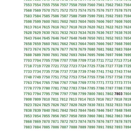
7553
7554
7555
7556
7557
7558
7559
7560
7561
7562
7563
756
7568
7569
7570
7571
7572
7573
7574
7575
7576
7577
7578
757
7583
7584
7585
7586
7587
7588
7589
7590
7591
7592
7593
759
7598
7599
7600
7601
7602
7603
7604
7605
7606
7607
7608
760
7613
7614
7615
7616
7617
7618
7619
7620
7621
7622
7623
762
7628
7629
7630
7631
7632
7633
7634
7635
7636
7637
7638
763
7643
7644
7645
7646
7647
7648
7649
7650
7651
7652
7653
765
7658
7659
7660
7661
7662
7663
7664
7665
7666
7667
7668
766
7673
7674
7675
7676
7677
7678
7679
7680
7681
7682
7683
768
7688
7689
7690
7691
7692
7693
7694
7695
7696
7697
7698
769
7703
7704
7705
7706
7707
7708
7709
7710
7711
7712
7713
771
7718
7719
7720
7721
7722
7723
7724
7725
7726
7727
7728
772
7733
7734
7735
7736
7737
7738
7739
7740
7741
7742
7743
774
7748
7749
7750
7751
7752
7753
7754
7755
7756
7757
7758
775
7763
7764
7765
7766
7767
7768
7769
7770
7771
7772
7773
777
7778
7779
7780
7781
7782
7783
7784
7785
7786
7787
7788
778
7793
7794
7795
7796
7797
7798
7799
7800
7801
7802
7803
780
7808
7809
7810
7811
7812
7813
7814
7815
7816
7817
7818
781
7823
7824
7825
7826
7827
7828
7829
7830
7831
7832
7833
783
7838
7839
7840
7841
7842
7843
7844
7845
7846
7847
7848
784
7853
7854
7855
7856
7857
7858
7859
7860
7861
7862
7863
786
7868
7869
7870
7871
7872
7873
7874
7875
7876
7877
7878
787
7883
7884
7885
7886
7887
7888
7889
7890
7891
7892
7893
789