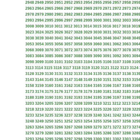
2948
2949
2950
2951
2952
2953
2954
2955
2956
2957
2958
295
2963
2964
2965
2966
2967
2968
2969
2970
2971
2972
2973
297
2978
2979
2980
2981
2982
2983
2984
2985
2986
2987
2988
298
2993
2994
2995
2996
2997
2998
2999
3000
3001
3002
3003
300
3008
3009
3010
3011
3012
3013
3014
3015
3016
3017
3018
301
3023
3024
3025
3026
3027
3028
3029
3030
3031
3032
3033
303
3038
3039
3040
3041
3042
3043
3044
3045
3046
3047
3048
304
3053
3054
3055
3056
3057
3058
3059
3060
3061
3062
3063
306
3068
3069
3070
3071
3072
3073
3074
3075
3076
3077
3078
307
3083
3084
3085
3086
3087
3088
3089
3090
3091
3092
3093
309
3098
3099
3100
3101
3102
3103
3104
3105
3106
3107
3108
310
3113
3114
3115
3116
3117
3118
3119
3120
3121
3122
3123
3124
3128
3129
3130
3131
3132
3133
3134
3135
3136
3137
3138
313
3143
3144
3145
3146
3147
3148
3149
3150
3151
3152
3153
315
3158
3159
3160
3161
3162
3163
3164
3165
3166
3167
3168
316
3173
3174
3175
3176
3177
3178
3179
3180
3181
3182
3183
318
3188
3189
3190
3191
3192
3193
3194
3195
3196
3197
3198
319
3203
3204
3205
3206
3207
3208
3209
3210
3211
3212
3213
321
3218
3219
3220
3221
3222
3223
3224
3225
3226
3227
3228
322
3233
3234
3235
3236
3237
3238
3239
3240
3241
3242
3243
324
3248
3249
3250
3251
3252
3253
3254
3255
3256
3257
3258
325
3263
3264
3265
3266
3267
3268
3269
3270
3271
3272
3273
327
3278
3279
3280
3281
3282
3283
3284
3285
3286
3287
3288
328
3293
3294
3295
3296
3297
3298
3299
3300
3301
3302
3303
330