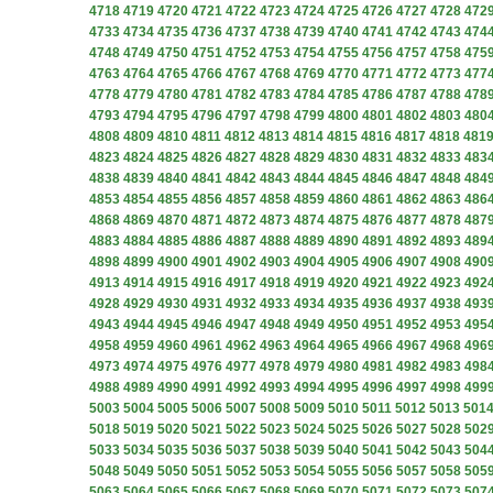
4718
4719
4720
4721
4722
4723
4724
4725
4726
4727
4728
472
4733
4734
4735
4736
4737
4738
4739
4740
4741
4742
4743
474
4748
4749
4750
4751
4752
4753
4754
4755
4756
4757
4758
475
4763
4764
4765
4766
4767
4768
4769
4770
4771
4772
4773
477
4778
4779
4780
4781
4782
4783
4784
4785
4786
4787
4788
478
4793
4794
4795
4796
4797
4798
4799
4800
4801
4802
4803
480
4808
4809
4810
4811
4812
4813
4814
4815
4816
4817
4818
481
4823
4824
4825
4826
4827
4828
4829
4830
4831
4832
4833
483
4838
4839
4840
4841
4842
4843
4844
4845
4846
4847
4848
484
4853
4854
4855
4856
4857
4858
4859
4860
4861
4862
4863
486
4868
4869
4870
4871
4872
4873
4874
4875
4876
4877
4878
487
4883
4884
4885
4886
4887
4888
4889
4890
4891
4892
4893
489
4898
4899
4900
4901
4902
4903
4904
4905
4906
4907
4908
490
4913
4914
4915
4916
4917
4918
4919
4920
4921
4922
4923
492
4928
4929
4930
4931
4932
4933
4934
4935
4936
4937
4938
493
4943
4944
4945
4946
4947
4948
4949
4950
4951
4952
4953
495
4958
4959
4960
4961
4962
4963
4964
4965
4966
4967
4968
496
4973
4974
4975
4976
4977
4978
4979
4980
4981
4982
4983
498
4988
4989
4990
4991
4992
4993
4994
4995
4996
4997
4998
499
5003
5004
5005
5006
5007
5008
5009
5010
5011
5012
5013
501
5018
5019
5020
5021
5022
5023
5024
5025
5026
5027
5028
502
5033
5034
5035
5036
5037
5038
5039
5040
5041
5042
5043
504
5048
5049
5050
5051
5052
5053
5054
5055
5056
5057
5058
505
5063
5064
5065
5066
5067
5068
5069
5070
5071
5072
5073
507