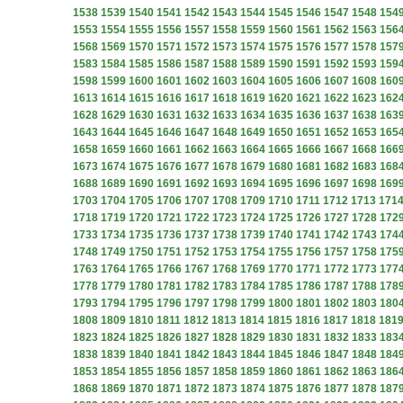
1538
1539
1540
1541
1542
1543
1544
1545
1546
1547
1548
154
1553
1554
1555
1556
1557
1558
1559
1560
1561
1562
1563
156
1568
1569
1570
1571
1572
1573
1574
1575
1576
1577
1578
157
1583
1584
1585
1586
1587
1588
1589
1590
1591
1592
1593
159
1598
1599
1600
1601
1602
1603
1604
1605
1606
1607
1608
160
1613
1614
1615
1616
1617
1618
1619
1620
1621
1622
1623
162
1628
1629
1630
1631
1632
1633
1634
1635
1636
1637
1638
163
1643
1644
1645
1646
1647
1648
1649
1650
1651
1652
1653
165
1658
1659
1660
1661
1662
1663
1664
1665
1666
1667
1668
166
1673
1674
1675
1676
1677
1678
1679
1680
1681
1682
1683
168
1688
1689
1690
1691
1692
1693
1694
1695
1696
1697
1698
169
1703
1704
1705
1706
1707
1708
1709
1710
1711
1712
1713
171
1718
1719
1720
1721
1722
1723
1724
1725
1726
1727
1728
172
1733
1734
1735
1736
1737
1738
1739
1740
1741
1742
1743
174
1748
1749
1750
1751
1752
1753
1754
1755
1756
1757
1758
175
1763
1764
1765
1766
1767
1768
1769
1770
1771
1772
1773
177
1778
1779
1780
1781
1782
1783
1784
1785
1786
1787
1788
178
1793
1794
1795
1796
1797
1798
1799
1800
1801
1802
1803
180
1808
1809
1810
1811
1812
1813
1814
1815
1816
1817
1818
181
1823
1824
1825
1826
1827
1828
1829
1830
1831
1832
1833
183
1838
1839
1840
1841
1842
1843
1844
1845
1846
1847
1848
184
1853
1854
1855
1856
1857
1858
1859
1860
1861
1862
1863
186
1868
1869
1870
1871
1872
1873
1874
1875
1876
1877
1878
187