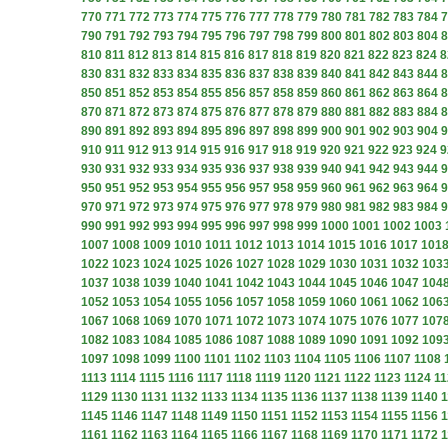
770
771
772
773
774
775
776
777
778
779
780
781
782
783
784
7
790
791
792
793
794
795
796
797
798
799
800
801
802
803
804
8
810
811
812
813
814
815
816
817
818
819
820
821
822
823
824
8
830
831
832
833
834
835
836
837
838
839
840
841
842
843
844
8
850
851
852
853
854
855
856
857
858
859
860
861
862
863
864
8
870
871
872
873
874
875
876
877
878
879
880
881
882
883
884
8
890
891
892
893
894
895
896
897
898
899
900
901
902
903
904
9
910
911
912
913
914
915
916
917
918
919
920
921
922
923
924
9
930
931
932
933
934
935
936
937
938
939
940
941
942
943
944
9
950
951
952
953
954
955
956
957
958
959
960
961
962
963
964
9
970
971
972
973
974
975
976
977
978
979
980
981
982
983
984
9
990
991
992
993
994
995
996
997
998
999
1000
1001
1002
1003
1007
1008
1009
1010
1011
1012
1013
1014
1015
1016
1017
101
1022
1023
1024
1025
1026
1027
1028
1029
1030
1031
1032
103
1037
1038
1039
1040
1041
1042
1043
1044
1045
1046
1047
104
1052
1053
1054
1055
1056
1057
1058
1059
1060
1061
1062
106
1067
1068
1069
1070
1071
1072
1073
1074
1075
1076
1077
107
1082
1083
1084
1085
1086
1087
1088
1089
1090
1091
1092
109
1097
1098
1099
1100
1101
1102
1103
1104
1105
1106
1107
1108
1113
1114
1115
1116
1117
1118
1119
1120
1121
1122
1123
1124
11
1129
1130
1131
1132
1133
1134
1135
1136
1137
1138
1139
1140
1
1145
1146
1147
1148
1149
1150
1151
1152
1153
1154
1155
1156
1
1161
1162
1163
1164
1165
1166
1167
1168
1169
1170
1171
1172
1