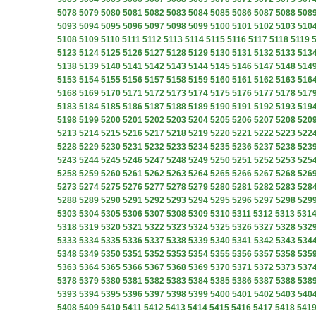
5078
5079
5080
5081
5082
5083
5084
5085
5086
5087
5088
508
5093
5094
5095
5096
5097
5098
5099
5100
5101
5102
5103
510
5108
5109
5110
5111
5112
5113
5114
5115
5116
5117
5118
5119
5123
5124
5125
5126
5127
5128
5129
5130
5131
5132
5133
513
5138
5139
5140
5141
5142
5143
5144
5145
5146
5147
5148
514
5153
5154
5155
5156
5157
5158
5159
5160
5161
5162
5163
516
5168
5169
5170
5171
5172
5173
5174
5175
5176
5177
5178
517
5183
5184
5185
5186
5187
5188
5189
5190
5191
5192
5193
519
5198
5199
5200
5201
5202
5203
5204
5205
5206
5207
5208
520
5213
5214
5215
5216
5217
5218
5219
5220
5221
5222
5223
522
5228
5229
5230
5231
5232
5233
5234
5235
5236
5237
5238
523
5243
5244
5245
5246
5247
5248
5249
5250
5251
5252
5253
525
5258
5259
5260
5261
5262
5263
5264
5265
5266
5267
5268
526
5273
5274
5275
5276
5277
5278
5279
5280
5281
5282
5283
528
5288
5289
5290
5291
5292
5293
5294
5295
5296
5297
5298
529
5303
5304
5305
5306
5307
5308
5309
5310
5311
5312
5313
531
5318
5319
5320
5321
5322
5323
5324
5325
5326
5327
5328
532
5333
5334
5335
5336
5337
5338
5339
5340
5341
5342
5343
534
5348
5349
5350
5351
5352
5353
5354
5355
5356
5357
5358
535
5363
5364
5365
5366
5367
5368
5369
5370
5371
5372
5373
537
5378
5379
5380
5381
5382
5383
5384
5385
5386
5387
5388
538
5393
5394
5395
5396
5397
5398
5399
5400
5401
5402
5403
540
5408
5409
5410
5411
5412
5413
5414
5415
5416
5417
5418
541