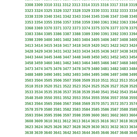
3308
3309
3310
3311
3312
3313
3314
3315
3316
3317
3318
331
3323
3324
3325
3326
3327
3328
3329
3330
3331
3332
3333
333
3338
3339
3340
3341
3342
3343
3344
3345
3346
3347
3348
334
3353
3354
3355
3356
3357
3358
3359
3360
3361
3362
3363
336
3368
3369
3370
3371
3372
3373
3374
3375
3376
3377
3378
337
3383
3384
3385
3386
3387
3388
3389
3390
3391
3392
3393
339
3398
3399
3400
3401
3402
3403
3404
3405
3406
3407
3408
340
3413
3414
3415
3416
3417
3418
3419
3420
3421
3422
3423
342
3428
3429
3430
3431
3432
3433
3434
3435
3436
3437
3438
343
3443
3444
3445
3446
3447
3448
3449
3450
3451
3452
3453
345
3458
3459
3460
3461
3462
3463
3464
3465
3466
3467
3468
346
3473
3474
3475
3476
3477
3478
3479
3480
3481
3482
3483
348
3488
3489
3490
3491
3492
3493
3494
3495
3496
3497
3498
349
3503
3504
3505
3506
3507
3508
3509
3510
3511
3512
3513
351
3518
3519
3520
3521
3522
3523
3524
3525
3526
3527
3528
352
3533
3534
3535
3536
3537
3538
3539
3540
3541
3542
3543
354
3548
3549
3550
3551
3552
3553
3554
3555
3556
3557
3558
355
3563
3564
3565
3566
3567
3568
3569
3570
3571
3572
3573
357
3578
3579
3580
3581
3582
3583
3584
3585
3586
3587
3588
358
3593
3594
3595
3596
3597
3598
3599
3600
3601
3602
3603
360
3608
3609
3610
3611
3612
3613
3614
3615
3616
3617
3618
361
3623
3624
3625
3626
3627
3628
3629
3630
3631
3632
3633
363
3638
3639
3640
3641
3642
3643
3644
3645
3646
3647
3648
364