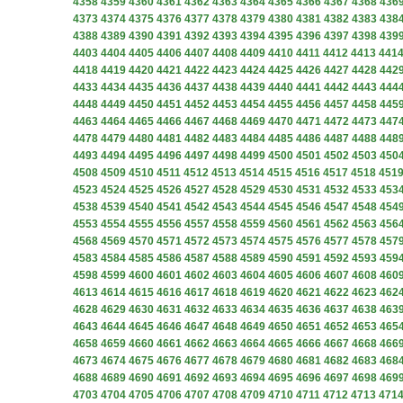
4358
4359
4360
4361
4362
4363
4364
4365
4366
4367
4368
436
4373
4374
4375
4376
4377
4378
4379
4380
4381
4382
4383
438
4388
4389
4390
4391
4392
4393
4394
4395
4396
4397
4398
439
4403
4404
4405
4406
4407
4408
4409
4410
4411
4412
4413
441
4418
4419
4420
4421
4422
4423
4424
4425
4426
4427
4428
442
4433
4434
4435
4436
4437
4438
4439
4440
4441
4442
4443
444
4448
4449
4450
4451
4452
4453
4454
4455
4456
4457
4458
445
4463
4464
4465
4466
4467
4468
4469
4470
4471
4472
4473
447
4478
4479
4480
4481
4482
4483
4484
4485
4486
4487
4488
448
4493
4494
4495
4496
4497
4498
4499
4500
4501
4502
4503
450
4508
4509
4510
4511
4512
4513
4514
4515
4516
4517
4518
451
4523
4524
4525
4526
4527
4528
4529
4530
4531
4532
4533
453
4538
4539
4540
4541
4542
4543
4544
4545
4546
4547
4548
454
4553
4554
4555
4556
4557
4558
4559
4560
4561
4562
4563
456
4568
4569
4570
4571
4572
4573
4574
4575
4576
4577
4578
457
4583
4584
4585
4586
4587
4588
4589
4590
4591
4592
4593
459
4598
4599
4600
4601
4602
4603
4604
4605
4606
4607
4608
460
4613
4614
4615
4616
4617
4618
4619
4620
4621
4622
4623
462
4628
4629
4630
4631
4632
4633
4634
4635
4636
4637
4638
463
4643
4644
4645
4646
4647
4648
4649
4650
4651
4652
4653
465
4658
4659
4660
4661
4662
4663
4664
4665
4666
4667
4668
466
4673
4674
4675
4676
4677
4678
4679
4680
4681
4682
4683
468
4688
4689
4690
4691
4692
4693
4694
4695
4696
4697
4698
469
4703
4704
4705
4706
4707
4708
4709
4710
4711
4712
4713
471