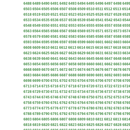
6488
6489
6490
6491
6492
6493
6494
6495
6496
6497
6498
649
6503
6504
6505
6506
6507
6508
6509
6510
6511
6512
6513
651
6518
6519
6520
6521
6522
6523
6524
6525
6526
6527
6528
652
6533
6534
6535
6536
6537
6538
6539
6540
6541
6542
6543
654
6548
6549
6550
6551
6552
6553
6554
6555
6556
6557
6558
655
6563
6564
6565
6566
6567
6568
6569
6570
6571
6572
6573
657
6578
6579
6580
6581
6582
6583
6584
6585
6586
6587
6588
658
6593
6594
6595
6596
6597
6598
6599
6600
6601
6602
6603
660
6608
6609
6610
6611
6612
6613
6614
6615
6616
6617
6618
661
6623
6624
6625
6626
6627
6628
6629
6630
6631
6632
6633
663
6638
6639
6640
6641
6642
6643
6644
6645
6646
6647
6648
664
6653
6654
6655
6656
6657
6658
6659
6660
6661
6662
6663
666
6668
6669
6670
6671
6672
6673
6674
6675
6676
6677
6678
667
6683
6684
6685
6686
6687
6688
6689
6690
6691
6692
6693
669
6698
6699
6700
6701
6702
6703
6704
6705
6706
6707
6708
670
6713
6714
6715
6716
6717
6718
6719
6720
6721
6722
6723
672
6728
6729
6730
6731
6732
6733
6734
6735
6736
6737
6738
673
6743
6744
6745
6746
6747
6748
6749
6750
6751
6752
6753
675
6758
6759
6760
6761
6762
6763
6764
6765
6766
6767
6768
676
6773
6774
6775
6776
6777
6778
6779
6780
6781
6782
6783
678
6788
6789
6790
6791
6792
6793
6794
6795
6796
6797
6798
679
6803
6804
6805
6806
6807
6808
6809
6810
6811
6812
6813
681
6818
6819
6820
6821
6822
6823
6824
6825
6826
6827
6828
682