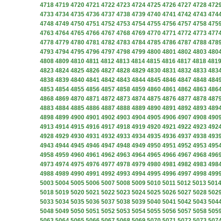
4718
4719
4720
4721
4722
4723
4724
4725
4726
4727
4728
472
4733
4734
4735
4736
4737
4738
4739
4740
4741
4742
4743
474
4748
4749
4750
4751
4752
4753
4754
4755
4756
4757
4758
475
4763
4764
4765
4766
4767
4768
4769
4770
4771
4772
4773
477
4778
4779
4780
4781
4782
4783
4784
4785
4786
4787
4788
478
4793
4794
4795
4796
4797
4798
4799
4800
4801
4802
4803
480
4808
4809
4810
4811
4812
4813
4814
4815
4816
4817
4818
481
4823
4824
4825
4826
4827
4828
4829
4830
4831
4832
4833
483
4838
4839
4840
4841
4842
4843
4844
4845
4846
4847
4848
484
4853
4854
4855
4856
4857
4858
4859
4860
4861
4862
4863
486
4868
4869
4870
4871
4872
4873
4874
4875
4876
4877
4878
487
4883
4884
4885
4886
4887
4888
4889
4890
4891
4892
4893
489
4898
4899
4900
4901
4902
4903
4904
4905
4906
4907
4908
490
4913
4914
4915
4916
4917
4918
4919
4920
4921
4922
4923
492
4928
4929
4930
4931
4932
4933
4934
4935
4936
4937
4938
493
4943
4944
4945
4946
4947
4948
4949
4950
4951
4952
4953
495
4958
4959
4960
4961
4962
4963
4964
4965
4966
4967
4968
496
4973
4974
4975
4976
4977
4978
4979
4980
4981
4982
4983
498
4988
4989
4990
4991
4992
4993
4994
4995
4996
4997
4998
499
5003
5004
5005
5006
5007
5008
5009
5010
5011
5012
5013
501
5018
5019
5020
5021
5022
5023
5024
5025
5026
5027
5028
502
5033
5034
5035
5036
5037
5038
5039
5040
5041
5042
5043
504
5048
5049
5050
5051
5052
5053
5054
5055
5056
5057
5058
505
5063
5064
5065
5066
5067
5068
5069
5070
5071
5072
5073
507