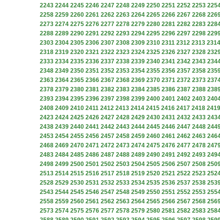
2243
2244
2245
2246
2247
2248
2249
2250
2251
2252
2253
225
2258
2259
2260
2261
2262
2263
2264
2265
2266
2267
2268
226
2273
2274
2275
2276
2277
2278
2279
2280
2281
2282
2283
228
2288
2289
2290
2291
2292
2293
2294
2295
2296
2297
2298
229
2303
2304
2305
2306
2307
2308
2309
2310
2311
2312
2313
231
2318
2319
2320
2321
2322
2323
2324
2325
2326
2327
2328
232
2333
2334
2335
2336
2337
2338
2339
2340
2341
2342
2343
234
2348
2349
2350
2351
2352
2353
2354
2355
2356
2357
2358
235
2363
2364
2365
2366
2367
2368
2369
2370
2371
2372
2373
237
2378
2379
2380
2381
2382
2383
2384
2385
2386
2387
2388
238
2393
2394
2395
2396
2397
2398
2399
2400
2401
2402
2403
240
2408
2409
2410
2411
2412
2413
2414
2415
2416
2417
2418
241
2423
2424
2425
2426
2427
2428
2429
2430
2431
2432
2433
243
2438
2439
2440
2441
2442
2443
2444
2445
2446
2447
2448
244
2453
2454
2455
2456
2457
2458
2459
2460
2461
2462
2463
246
2468
2469
2470
2471
2472
2473
2474
2475
2476
2477
2478
247
2483
2484
2485
2486
2487
2488
2489
2490
2491
2492
2493
249
2498
2499
2500
2501
2502
2503
2504
2505
2506
2507
2508
250
2513
2514
2515
2516
2517
2518
2519
2520
2521
2522
2523
252
2528
2529
2530
2531
2532
2533
2534
2535
2536
2537
2538
253
2543
2544
2545
2546
2547
2548
2549
2550
2551
2552
2553
255
2558
2559
2560
2561
2562
2563
2564
2565
2566
2567
2568
256
2573
2574
2575
2576
2577
2578
2579
2580
2581
2582
2583
258