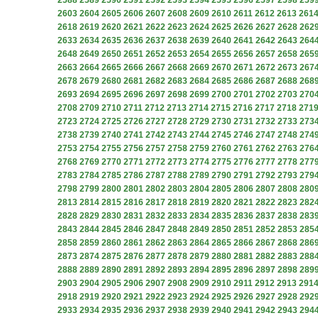
2588
2589
2590
2591
2592
2593
2594
2595
2596
2597
2598
259
2603
2604
2605
2606
2607
2608
2609
2610
2611
2612
2613
261
2618
2619
2620
2621
2622
2623
2624
2625
2626
2627
2628
262
2633
2634
2635
2636
2637
2638
2639
2640
2641
2642
2643
264
2648
2649
2650
2651
2652
2653
2654
2655
2656
2657
2658
265
2663
2664
2665
2666
2667
2668
2669
2670
2671
2672
2673
267
2678
2679
2680
2681
2682
2683
2684
2685
2686
2687
2688
268
2693
2694
2695
2696
2697
2698
2699
2700
2701
2702
2703
270
2708
2709
2710
2711
2712
2713
2714
2715
2716
2717
2718
271
2723
2724
2725
2726
2727
2728
2729
2730
2731
2732
2733
273
2738
2739
2740
2741
2742
2743
2744
2745
2746
2747
2748
274
2753
2754
2755
2756
2757
2758
2759
2760
2761
2762
2763
276
2768
2769
2770
2771
2772
2773
2774
2775
2776
2777
2778
277
2783
2784
2785
2786
2787
2788
2789
2790
2791
2792
2793
279
2798
2799
2800
2801
2802
2803
2804
2805
2806
2807
2808
280
2813
2814
2815
2816
2817
2818
2819
2820
2821
2822
2823
282
2828
2829
2830
2831
2832
2833
2834
2835
2836
2837
2838
283
2843
2844
2845
2846
2847
2848
2849
2850
2851
2852
2853
285
2858
2859
2860
2861
2862
2863
2864
2865
2866
2867
2868
286
2873
2874
2875
2876
2877
2878
2879
2880
2881
2882
2883
288
2888
2889
2890
2891
2892
2893
2894
2895
2896
2897
2898
289
2903
2904
2905
2906
2907
2908
2909
2910
2911
2912
2913
291
2918
2919
2920
2921
2922
2923
2924
2925
2926
2927
2928
292
2933
2934
2935
2936
2937
2938
2939
2940
2941
2942
2943
294