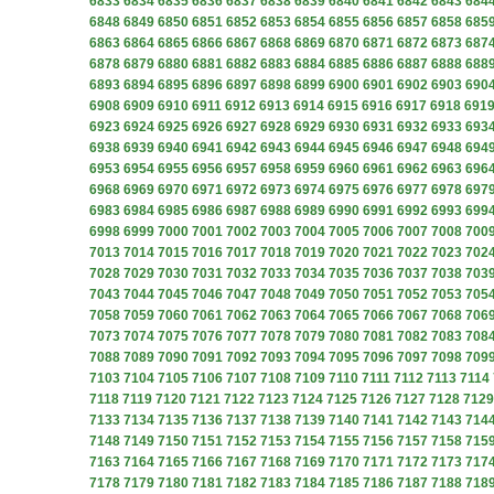
6833
6834
6835
6836
6837
6838
6839
6840
6841
6842
6843
684
6848
6849
6850
6851
6852
6853
6854
6855
6856
6857
6858
685
6863
6864
6865
6866
6867
6868
6869
6870
6871
6872
6873
687
6878
6879
6880
6881
6882
6883
6884
6885
6886
6887
6888
688
6893
6894
6895
6896
6897
6898
6899
6900
6901
6902
6903
690
6908
6909
6910
6911
6912
6913
6914
6915
6916
6917
6918
691
6923
6924
6925
6926
6927
6928
6929
6930
6931
6932
6933
693
6938
6939
6940
6941
6942
6943
6944
6945
6946
6947
6948
694
6953
6954
6955
6956
6957
6958
6959
6960
6961
6962
6963
696
6968
6969
6970
6971
6972
6973
6974
6975
6976
6977
6978
697
6983
6984
6985
6986
6987
6988
6989
6990
6991
6992
6993
699
6998
6999
7000
7001
7002
7003
7004
7005
7006
7007
7008
700
7013
7014
7015
7016
7017
7018
7019
7020
7021
7022
7023
702
7028
7029
7030
7031
7032
7033
7034
7035
7036
7037
7038
703
7043
7044
7045
7046
7047
7048
7049
7050
7051
7052
7053
705
7058
7059
7060
7061
7062
7063
7064
7065
7066
7067
7068
706
7073
7074
7075
7076
7077
7078
7079
7080
7081
7082
7083
708
7088
7089
7090
7091
7092
7093
7094
7095
7096
7097
7098
709
7103
7104
7105
7106
7107
7108
7109
7110
7111
7112
7113
7114
7118
7119
7120
7121
7122
7123
7124
7125
7126
7127
7128
7129
7133
7134
7135
7136
7137
7138
7139
7140
7141
7142
7143
714
7148
7149
7150
7151
7152
7153
7154
7155
7156
7157
7158
715
7163
7164
7165
7166
7167
7168
7169
7170
7171
7172
7173
717
7178
7179
7180
7181
7182
7183
7184
7185
7186
7187
7188
718