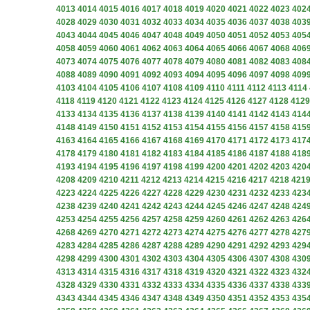
4013
4014
4015
4016
4017
4018
4019
4020
4021
4022
4023
402
4028
4029
4030
4031
4032
4033
4034
4035
4036
4037
4038
403
4043
4044
4045
4046
4047
4048
4049
4050
4051
4052
4053
405
4058
4059
4060
4061
4062
4063
4064
4065
4066
4067
4068
406
4073
4074
4075
4076
4077
4078
4079
4080
4081
4082
4083
408
4088
4089
4090
4091
4092
4093
4094
4095
4096
4097
4098
409
4103
4104
4105
4106
4107
4108
4109
4110
4111
4112
4113
4114
4118
4119
4120
4121
4122
4123
4124
4125
4126
4127
4128
4129
4133
4134
4135
4136
4137
4138
4139
4140
4141
4142
4143
414
4148
4149
4150
4151
4152
4153
4154
4155
4156
4157
4158
415
4163
4164
4165
4166
4167
4168
4169
4170
4171
4172
4173
417
4178
4179
4180
4181
4182
4183
4184
4185
4186
4187
4188
418
4193
4194
4195
4196
4197
4198
4199
4200
4201
4202
4203
420
4208
4209
4210
4211
4212
4213
4214
4215
4216
4217
4218
421
4223
4224
4225
4226
4227
4228
4229
4230
4231
4232
4233
423
4238
4239
4240
4241
4242
4243
4244
4245
4246
4247
4248
424
4253
4254
4255
4256
4257
4258
4259
4260
4261
4262
4263
426
4268
4269
4270
4271
4272
4273
4274
4275
4276
4277
4278
427
4283
4284
4285
4286
4287
4288
4289
4290
4291
4292
4293
429
4298
4299
4300
4301
4302
4303
4304
4305
4306
4307
4308
430
4313
4314
4315
4316
4317
4318
4319
4320
4321
4322
4323
432
4328
4329
4330
4331
4332
4333
4334
4335
4336
4337
4338
433
4343
4344
4345
4346
4347
4348
4349
4350
4351
4352
4353
435