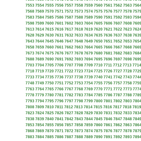
7553
7554
7555
7556
7557
7558
7559
7560
7561
7562
7563
756
7568
7569
7570
7571
7572
7573
7574
7575
7576
7577
7578
757
7583
7584
7585
7586
7587
7588
7589
7590
7591
7592
7593
759
7598
7599
7600
7601
7602
7603
7604
7605
7606
7607
7608
760
7613
7614
7615
7616
7617
7618
7619
7620
7621
7622
7623
762
7628
7629
7630
7631
7632
7633
7634
7635
7636
7637
7638
763
7643
7644
7645
7646
7647
7648
7649
7650
7651
7652
7653
765
7658
7659
7660
7661
7662
7663
7664
7665
7666
7667
7668
766
7673
7674
7675
7676
7677
7678
7679
7680
7681
7682
7683
768
7688
7689
7690
7691
7692
7693
7694
7695
7696
7697
7698
769
7703
7704
7705
7706
7707
7708
7709
7710
7711
7712
7713
771
7718
7719
7720
7721
7722
7723
7724
7725
7726
7727
7728
772
7733
7734
7735
7736
7737
7738
7739
7740
7741
7742
7743
774
7748
7749
7750
7751
7752
7753
7754
7755
7756
7757
7758
775
7763
7764
7765
7766
7767
7768
7769
7770
7771
7772
7773
777
7778
7779
7780
7781
7782
7783
7784
7785
7786
7787
7788
778
7793
7794
7795
7796
7797
7798
7799
7800
7801
7802
7803
780
7808
7809
7810
7811
7812
7813
7814
7815
7816
7817
7818
781
7823
7824
7825
7826
7827
7828
7829
7830
7831
7832
7833
783
7838
7839
7840
7841
7842
7843
7844
7845
7846
7847
7848
784
7853
7854
7855
7856
7857
7858
7859
7860
7861
7862
7863
786
7868
7869
7870
7871
7872
7873
7874
7875
7876
7877
7878
787
7883
7884
7885
7886
7887
7888
7889
7890
7891
7892
7893
789