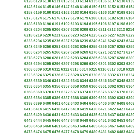
6128
6129
6130
6131
6132
6133
6134
6135
6136
6137
6138
613
6143
6144
6145
6146
6147
6148
6149
6150
6151
6152
6153
615
6158
6159
6160
6161
6162
6163
6164
6165
6166
6167
6168
616
6173
6174
6175
6176
6177
6178
6179
6180
6181
6182
6183
618
6188
6189
6190
6191
6192
6193
6194
6195
6196
6197
6198
619
6203
6204
6205
6206
6207
6208
6209
6210
6211
6212
6213
621
6218
6219
6220
6221
6222
6223
6224
6225
6226
6227
6228
622
6233
6234
6235
6236
6237
6238
6239
6240
6241
6242
6243
624
6248
6249
6250
6251
6252
6253
6254
6255
6256
6257
6258
625
6263
6264
6265
6266
6267
6268
6269
6270
6271
6272
6273
627
6278
6279
6280
6281
6282
6283
6284
6285
6286
6287
6288
628
6293
6294
6295
6296
6297
6298
6299
6300
6301
6302
6303
630
6308
6309
6310
6311
6312
6313
6314
6315
6316
6317
6318
631
6323
6324
6325
6326
6327
6328
6329
6330
6331
6332
6333
633
6338
6339
6340
6341
6342
6343
6344
6345
6346
6347
6348
634
6353
6354
6355
6356
6357
6358
6359
6360
6361
6362
6363
636
6368
6369
6370
6371
6372
6373
6374
6375
6376
6377
6378
637
6383
6384
6385
6386
6387
6388
6389
6390
6391
6392
6393
639
6398
6399
6400
6401
6402
6403
6404
6405
6406
6407
6408
640
6413
6414
6415
6416
6417
6418
6419
6420
6421
6422
6423
642
6428
6429
6430
6431
6432
6433
6434
6435
6436
6437
6438
643
6443
6444
6445
6446
6447
6448
6449
6450
6451
6452
6453
645
6458
6459
6460
6461
6462
6463
6464
6465
6466
6467
6468
646
6473
6474
6475
6476
6477
6478
6479
6480
6481
6482
6483
648