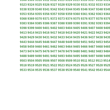
9308
9309
9310
9311
9312
9313
9314
9315
9316
9317
9318
931
9323
9324
9325
9326
9327
9328
9329
9330
9331
9332
9333
933
9338
9339
9340
9341
9342
9343
9344
9345
9346
9347
9348
934
9353
9354
9355
9356
9357
9358
9359
9360
9361
9362
9363
936
9368
9369
9370
9371
9372
9373
9374
9375
9376
9377
9378
937
9383
9384
9385
9386
9387
9388
9389
9390
9391
9392
9393
939
9398
9399
9400
9401
9402
9403
9404
9405
9406
9407
9408
940
9413
9414
9415
9416
9417
9418
9419
9420
9421
9422
9423
942
9428
9429
9430
9431
9432
9433
9434
9435
9436
9437
9438
943
9443
9444
9445
9446
9447
9448
9449
9450
9451
9452
9453
945
9458
9459
9460
9461
9462
9463
9464
9465
9466
9467
9468
946
9473
9474
9475
9476
9477
9478
9479
9480
9481
9482
9483
948
9488
9489
9490
9491
9492
9493
9494
9495
9496
9497
9498
949
9503
9504
9505
9506
9507
9508
9509
9510
9511
9512
9513
951
9518
9519
9520
9521
9522
9523
9524
9525
9526
9527
9528
952
9533
9534
9535
9536
9537
9538
9539
9540
9541
9542
9543
954