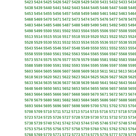
5423
5424
5425
5426
5427
5428
5429
5430
5431
5432
5433
543
5438
5439
5440
5441
5442
5443
5444
5445
5446
5447
5448
544
5453
5454
5455
5456
5457
5458
5459
5460
5461
5462
5463
546
5468
5469
5470
5471
5472
5473
5474
5475
5476
5477
5478
547
5483
5484
5485
5486
5487
5488
5489
5490
5491
5492
5493
549
5498
5499
5500
5501
5502
5503
5504
5505
5506
5507
5508
550
5513
5514
5515
5516
5517
5518
5519
5520
5521
5522
5523
552
5528
5529
5530
5531
5532
5533
5534
5535
5536
5537
5538
553
5543
5544
5545
5546
5547
5548
5549
5550
5551
5552
5553
555
5558
5559
5560
5561
5562
5563
5564
5565
5566
5567
5568
556
5573
5574
5575
5576
5577
5578
5579
5580
5581
5582
5583
558
5588
5589
5590
5591
5592
5593
5594
5595
5596
5597
5598
559
5603
5604
5605
5606
5607
5608
5609
5610
5611
5612
5613
561
5618
5619
5620
5621
5622
5623
5624
5625
5626
5627
5628
562
5633
5634
5635
5636
5637
5638
5639
5640
5641
5642
5643
564
5648
5649
5650
5651
5652
5653
5654
5655
5656
5657
5658
565
5663
5664
5665
5666
5667
5668
5669
5670
5671
5672
5673
567
5678
5679
5680
5681
5682
5683
5684
5685
5686
5687
5688
568
5693
5694
5695
5696
5697
5698
5699
5700
5701
5702
5703
570
5708
5709
5710
5711
5712
5713
5714
5715
5716
5717
5718
571
5723
5724
5725
5726
5727
5728
5729
5730
5731
5732
5733
573
5738
5739
5740
5741
5742
5743
5744
5745
5746
5747
5748
574
5753
5754
5755
5756
5757
5758
5759
5760
5761
5762
5763
576
5768
5769
5770
5771
5772
5773
5774
5775
5776
5777
5778
577