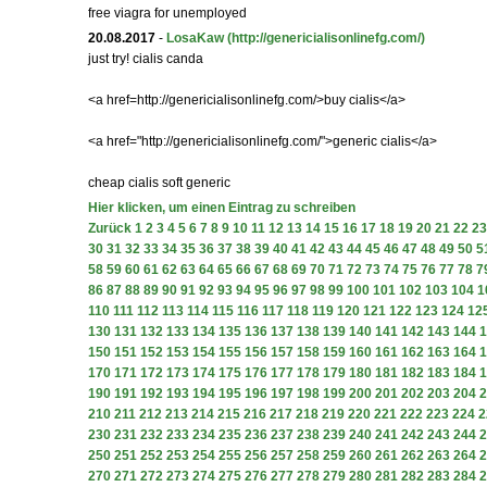
free viagra for unemployed
20.08.2017
-
LosaKaw
(http://genericialisonlinefg.com/)
just try! cialis canda
<a href=http://genericialisonlinefg.com/>buy cialis</a>
<a href="http://genericialisonlinefg.com/">generic cialis</a>
cheap cialis soft generic
Hier klicken, um einen Eintrag zu schreiben
Zurück
1
2
3
4
5
6
7
8
9
10
11
12
13
14
15
16
17
18
19
20
21
22
23
30
31
32
33
34
35
36
37
38
39
40
41
42
43
44
45
46
47
48
49
50
5
58
59
60
61
62
63
64
65
66
67
68
69
70
71
72
73
74
75
76
77
78
7
86
87
88
89
90
91
92
93
94
95
96
97
98
99
100
101
102
103
104
1
110
111
112
113
114
115
116
117
118
119
120
121
122
123
124
12
130
131
132
133
134
135
136
137
138
139
140
141
142
143
144
1
150
151
152
153
154
155
156
157
158
159
160
161
162
163
164
1
170
171
172
173
174
175
176
177
178
179
180
181
182
183
184
1
190
191
192
193
194
195
196
197
198
199
200
201
202
203
204
2
210
211
212
213
214
215
216
217
218
219
220
221
222
223
224
2
230
231
232
233
234
235
236
237
238
239
240
241
242
243
244
2
250
251
252
253
254
255
256
257
258
259
260
261
262
263
264
2
270
271
272
273
274
275
276
277
278
279
280
281
282
283
284
2