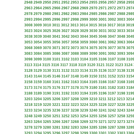
2948
2949
2950
2951
2952
2953
2954
2955
2956
2957
2958
295
2963
2964
2965
2966
2967
2968
2969
2970
2971
2972
2973
297
2978
2979
2980
2981
2982
2983
2984
2985
2986
2987
2988
298
2993
2994
2995
2996
2997
2998
2999
3000
3001
3002
3003
300
3008
3009
3010
3011
3012
3013
3014
3015
3016
3017
3018
301
3023
3024
3025
3026
3027
3028
3029
3030
3031
3032
3033
303
3038
3039
3040
3041
3042
3043
3044
3045
3046
3047
3048
304
3053
3054
3055
3056
3057
3058
3059
3060
3061
3062
3063
306
3068
3069
3070
3071
3072
3073
3074
3075
3076
3077
3078
307
3083
3084
3085
3086
3087
3088
3089
3090
3091
3092
3093
309
3098
3099
3100
3101
3102
3103
3104
3105
3106
3107
3108
310
3113
3114
3115
3116
3117
3118
3119
3120
3121
3122
3123
3124
3128
3129
3130
3131
3132
3133
3134
3135
3136
3137
3138
313
3143
3144
3145
3146
3147
3148
3149
3150
3151
3152
3153
315
3158
3159
3160
3161
3162
3163
3164
3165
3166
3167
3168
316
3173
3174
3175
3176
3177
3178
3179
3180
3181
3182
3183
318
3188
3189
3190
3191
3192
3193
3194
3195
3196
3197
3198
319
3203
3204
3205
3206
3207
3208
3209
3210
3211
3212
3213
321
3218
3219
3220
3221
3222
3223
3224
3225
3226
3227
3228
322
3233
3234
3235
3236
3237
3238
3239
3240
3241
3242
3243
324
3248
3249
3250
3251
3252
3253
3254
3255
3256
3257
3258
325
3263
3264
3265
3266
3267
3268
3269
3270
3271
3272
3273
327
3278
3279
3280
3281
3282
3283
3284
3285
3286
3287
3288
328
3293
3294
3295
3296
3297
3298
3299
3300
3301
3302
3303
330