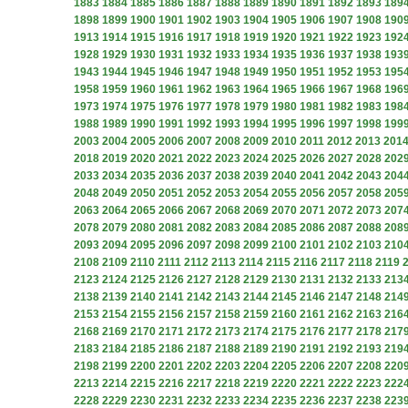
1883
1884
1885
1886
1887
1888
1889
1890
1891
1892
1893
189
1898
1899
1900
1901
1902
1903
1904
1905
1906
1907
1908
190
1913
1914
1915
1916
1917
1918
1919
1920
1921
1922
1923
192
1928
1929
1930
1931
1932
1933
1934
1935
1936
1937
1938
193
1943
1944
1945
1946
1947
1948
1949
1950
1951
1952
1953
195
1958
1959
1960
1961
1962
1963
1964
1965
1966
1967
1968
196
1973
1974
1975
1976
1977
1978
1979
1980
1981
1982
1983
198
1988
1989
1990
1991
1992
1993
1994
1995
1996
1997
1998
199
2003
2004
2005
2006
2007
2008
2009
2010
2011
2012
2013
201
2018
2019
2020
2021
2022
2023
2024
2025
2026
2027
2028
202
2033
2034
2035
2036
2037
2038
2039
2040
2041
2042
2043
204
2048
2049
2050
2051
2052
2053
2054
2055
2056
2057
2058
205
2063
2064
2065
2066
2067
2068
2069
2070
2071
2072
2073
207
2078
2079
2080
2081
2082
2083
2084
2085
2086
2087
2088
208
2093
2094
2095
2096
2097
2098
2099
2100
2101
2102
2103
210
2108
2109
2110
2111
2112
2113
2114
2115
2116
2117
2118
2119
2123
2124
2125
2126
2127
2128
2129
2130
2131
2132
2133
213
2138
2139
2140
2141
2142
2143
2144
2145
2146
2147
2148
214
2153
2154
2155
2156
2157
2158
2159
2160
2161
2162
2163
216
2168
2169
2170
2171
2172
2173
2174
2175
2176
2177
2178
217
2183
2184
2185
2186
2187
2188
2189
2190
2191
2192
2193
219
2198
2199
2200
2201
2202
2203
2204
2205
2206
2207
2208
220
2213
2214
2215
2216
2217
2218
2219
2220
2221
2222
2223
222
2228
2229
2230
2231
2232
2233
2234
2235
2236
2237
2238
223