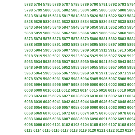
5783
5784
5785
5786
5787
5788
5789
5790
5791
5792
5793
579
5798
5799
5800
5801
5802
5803
5804
5805
5806
5807
5808
580
5813
5814
5815
5816
5817
5818
5819
5820
5821
5822
5823
582
5828
5829
5830
5831
5832
5833
5834
5835
5836
5837
5838
583
5843
5844
5845
5846
5847
5848
5849
5850
5851
5852
5853
585
5858
5859
5860
5861
5862
5863
5864
5865
5866
5867
5868
586
5873
5874
5875
5876
5877
5878
5879
5880
5881
5882
5883
588
5888
5889
5890
5891
5892
5893
5894
5895
5896
5897
5898
589
5903
5904
5905
5906
5907
5908
5909
5910
5911
5912
5913
591
5918
5919
5920
5921
5922
5923
5924
5925
5926
5927
5928
592
5933
5934
5935
5936
5937
5938
5939
5940
5941
5942
5943
594
5948
5949
5950
5951
5952
5953
5954
5955
5956
5957
5958
595
5963
5964
5965
5966
5967
5968
5969
5970
5971
5972
5973
597
5978
5979
5980
5981
5982
5983
5984
5985
5986
5987
5988
598
5993
5994
5995
5996
5997
5998
5999
6000
6001
6002
6003
600
6008
6009
6010
6011
6012
6013
6014
6015
6016
6017
6018
601
6023
6024
6025
6026
6027
6028
6029
6030
6031
6032
6033
603
6038
6039
6040
6041
6042
6043
6044
6045
6046
6047
6048
604
6053
6054
6055
6056
6057
6058
6059
6060
6061
6062
6063
606
6068
6069
6070
6071
6072
6073
6074
6075
6076
6077
6078
607
6083
6084
6085
6086
6087
6088
6089
6090
6091
6092
6093
609
6098
6099
6100
6101
6102
6103
6104
6105
6106
6107
6108
610
6113
6114
6115
6116
6117
6118
6119
6120
6121
6122
6123
6124