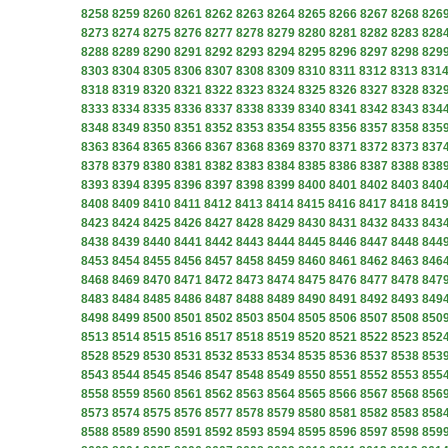
8258
8259
8260
8261
8262
8263
8264
8265
8266
8267
8268
826
8273
8274
8275
8276
8277
8278
8279
8280
8281
8282
8283
828
8288
8289
8290
8291
8292
8293
8294
8295
8296
8297
8298
829
8303
8304
8305
8306
8307
8308
8309
8310
8311
8312
8313
831
8318
8319
8320
8321
8322
8323
8324
8325
8326
8327
8328
832
8333
8334
8335
8336
8337
8338
8339
8340
8341
8342
8343
834
8348
8349
8350
8351
8352
8353
8354
8355
8356
8357
8358
835
8363
8364
8365
8366
8367
8368
8369
8370
8371
8372
8373
837
8378
8379
8380
8381
8382
8383
8384
8385
8386
8387
8388
838
8393
8394
8395
8396
8397
8398
8399
8400
8401
8402
8403
840
8408
8409
8410
8411
8412
8413
8414
8415
8416
8417
8418
841
8423
8424
8425
8426
8427
8428
8429
8430
8431
8432
8433
843
8438
8439
8440
8441
8442
8443
8444
8445
8446
8447
8448
844
8453
8454
8455
8456
8457
8458
8459
8460
8461
8462
8463
846
8468
8469
8470
8471
8472
8473
8474
8475
8476
8477
8478
847
8483
8484
8485
8486
8487
8488
8489
8490
8491
8492
8493
849
8498
8499
8500
8501
8502
8503
8504
8505
8506
8507
8508
850
8513
8514
8515
8516
8517
8518
8519
8520
8521
8522
8523
852
8528
8529
8530
8531
8532
8533
8534
8535
8536
8537
8538
853
8543
8544
8545
8546
8547
8548
8549
8550
8551
8552
8553
855
8558
8559
8560
8561
8562
8563
8564
8565
8566
8567
8568
856
8573
8574
8575
8576
8577
8578
8579
8580
8581
8582
8583
858
8588
8589
8590
8591
8592
8593
8594
8595
8596
8597
8598
859