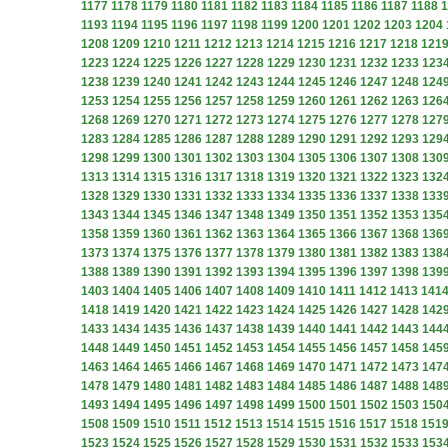
1177
1178
1179
1180
1181
1182
1183
1184
1185
1186
1187
1188
1
1193
1194
1195
1196
1197
1198
1199
1200
1201
1202
1203
1204
1208
1209
1210
1211
1212
1213
1214
1215
1216
1217
1218
121
1223
1224
1225
1226
1227
1228
1229
1230
1231
1232
1233
123
1238
1239
1240
1241
1242
1243
1244
1245
1246
1247
1248
124
1253
1254
1255
1256
1257
1258
1259
1260
1261
1262
1263
126
1268
1269
1270
1271
1272
1273
1274
1275
1276
1277
1278
127
1283
1284
1285
1286
1287
1288
1289
1290
1291
1292
1293
129
1298
1299
1300
1301
1302
1303
1304
1305
1306
1307
1308
130
1313
1314
1315
1316
1317
1318
1319
1320
1321
1322
1323
132
1328
1329
1330
1331
1332
1333
1334
1335
1336
1337
1338
133
1343
1344
1345
1346
1347
1348
1349
1350
1351
1352
1353
135
1358
1359
1360
1361
1362
1363
1364
1365
1366
1367
1368
136
1373
1374
1375
1376
1377
1378
1379
1380
1381
1382
1383
138
1388
1389
1390
1391
1392
1393
1394
1395
1396
1397
1398
139
1403
1404
1405
1406
1407
1408
1409
1410
1411
1412
1413
141
1418
1419
1420
1421
1422
1423
1424
1425
1426
1427
1428
142
1433
1434
1435
1436
1437
1438
1439
1440
1441
1442
1443
144
1448
1449
1450
1451
1452
1453
1454
1455
1456
1457
1458
145
1463
1464
1465
1466
1467
1468
1469
1470
1471
1472
1473
147
1478
1479
1480
1481
1482
1483
1484
1485
1486
1487
1488
148
1493
1494
1495
1496
1497
1498
1499
1500
1501
1502
1503
150
1508
1509
1510
1511
1512
1513
1514
1515
1516
1517
1518
151
1523
1524
1525
1526
1527
1528
1529
1530
1531
1532
1533
153