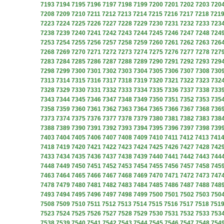
7193
7194
7195
7196
7197
7198
7199
7200
7201
7202
7203
720
7208
7209
7210
7211
7212
7213
7214
7215
7216
7217
7218
721
7223
7224
7225
7226
7227
7228
7229
7230
7231
7232
7233
723
7238
7239
7240
7241
7242
7243
7244
7245
7246
7247
7248
724
7253
7254
7255
7256
7257
7258
7259
7260
7261
7262
7263
726
7268
7269
7270
7271
7272
7273
7274
7275
7276
7277
7278
727
7283
7284
7285
7286
7287
7288
7289
7290
7291
7292
7293
729
7298
7299
7300
7301
7302
7303
7304
7305
7306
7307
7308
730
7313
7314
7315
7316
7317
7318
7319
7320
7321
7322
7323
732
7328
7329
7330
7331
7332
7333
7334
7335
7336
7337
7338
733
7343
7344
7345
7346
7347
7348
7349
7350
7351
7352
7353
735
7358
7359
7360
7361
7362
7363
7364
7365
7366
7367
7368
736
7373
7374
7375
7376
7377
7378
7379
7380
7381
7382
7383
738
7388
7389
7390
7391
7392
7393
7394
7395
7396
7397
7398
739
7403
7404
7405
7406
7407
7408
7409
7410
7411
7412
7413
741
7418
7419
7420
7421
7422
7423
7424
7425
7426
7427
7428
742
7433
7434
7435
7436
7437
7438
7439
7440
7441
7442
7443
744
7448
7449
7450
7451
7452
7453
7454
7455
7456
7457
7458
745
7463
7464
7465
7466
7467
7468
7469
7470
7471
7472
7473
747
7478
7479
7480
7481
7482
7483
7484
7485
7486
7487
7488
748
7493
7494
7495
7496
7497
7498
7499
7500
7501
7502
7503
750
7508
7509
7510
7511
7512
7513
7514
7515
7516
7517
7518
751
7523
7524
7525
7526
7527
7528
7529
7530
7531
7532
7533
753
7538
7539
7540
7541
7542
7543
7544
7545
7546
7547
7548
754