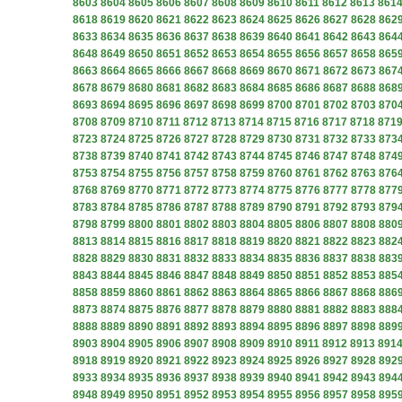
8603
8604
8605
8606
8607
8608
8609
8610
8611
8612
8613
861
8618
8619
8620
8621
8622
8623
8624
8625
8626
8627
8628
862
8633
8634
8635
8636
8637
8638
8639
8640
8641
8642
8643
864
8648
8649
8650
8651
8652
8653
8654
8655
8656
8657
8658
865
8663
8664
8665
8666
8667
8668
8669
8670
8671
8672
8673
867
8678
8679
8680
8681
8682
8683
8684
8685
8686
8687
8688
868
8693
8694
8695
8696
8697
8698
8699
8700
8701
8702
8703
870
8708
8709
8710
8711
8712
8713
8714
8715
8716
8717
8718
871
8723
8724
8725
8726
8727
8728
8729
8730
8731
8732
8733
873
8738
8739
8740
8741
8742
8743
8744
8745
8746
8747
8748
874
8753
8754
8755
8756
8757
8758
8759
8760
8761
8762
8763
876
8768
8769
8770
8771
8772
8773
8774
8775
8776
8777
8778
877
8783
8784
8785
8786
8787
8788
8789
8790
8791
8792
8793
879
8798
8799
8800
8801
8802
8803
8804
8805
8806
8807
8808
880
8813
8814
8815
8816
8817
8818
8819
8820
8821
8822
8823
882
8828
8829
8830
8831
8832
8833
8834
8835
8836
8837
8838
883
8843
8844
8845
8846
8847
8848
8849
8850
8851
8852
8853
885
8858
8859
8860
8861
8862
8863
8864
8865
8866
8867
8868
886
8873
8874
8875
8876
8877
8878
8879
8880
8881
8882
8883
888
8888
8889
8890
8891
8892
8893
8894
8895
8896
8897
8898
889
8903
8904
8905
8906
8907
8908
8909
8910
8911
8912
8913
891
8918
8919
8920
8921
8922
8923
8924
8925
8926
8927
8928
892
8933
8934
8935
8936
8937
8938
8939
8940
8941
8942
8943
894
8948
8949
8950
8951
8952
8953
8954
8955
8956
8957
8958
895