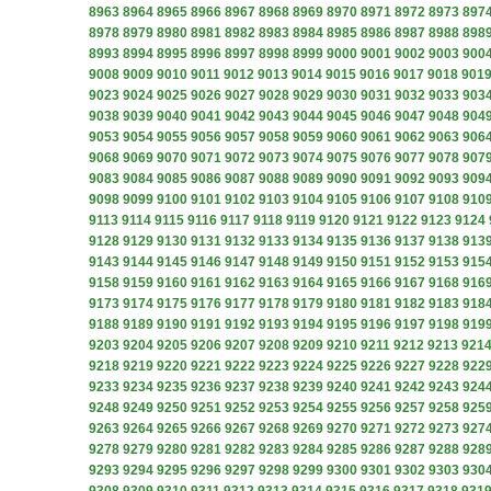
8963
8964
8965
8966
8967
8968
8969
8970
8971
8972
8973
897
8978
8979
8980
8981
8982
8983
8984
8985
8986
8987
8988
898
8993
8994
8995
8996
8997
8998
8999
9000
9001
9002
9003
900
9008
9009
9010
9011
9012
9013
9014
9015
9016
9017
9018
901
9023
9024
9025
9026
9027
9028
9029
9030
9031
9032
9033
903
9038
9039
9040
9041
9042
9043
9044
9045
9046
9047
9048
904
9053
9054
9055
9056
9057
9058
9059
9060
9061
9062
9063
906
9068
9069
9070
9071
9072
9073
9074
9075
9076
9077
9078
907
9083
9084
9085
9086
9087
9088
9089
9090
9091
9092
9093
909
9098
9099
9100
9101
9102
9103
9104
9105
9106
9107
9108
910
9113
9114
9115
9116
9117
9118
9119
9120
9121
9122
9123
9124
9128
9129
9130
9131
9132
9133
9134
9135
9136
9137
9138
913
9143
9144
9145
9146
9147
9148
9149
9150
9151
9152
9153
915
9158
9159
9160
9161
9162
9163
9164
9165
9166
9167
9168
916
9173
9174
9175
9176
9177
9178
9179
9180
9181
9182
9183
918
9188
9189
9190
9191
9192
9193
9194
9195
9196
9197
9198
919
9203
9204
9205
9206
9207
9208
9209
9210
9211
9212
9213
921
9218
9219
9220
9221
9222
9223
9224
9225
9226
9227
9228
922
9233
9234
9235
9236
9237
9238
9239
9240
9241
9242
9243
924
9248
9249
9250
9251
9252
9253
9254
9255
9256
9257
9258
925
9263
9264
9265
9266
9267
9268
9269
9270
9271
9272
9273
927
9278
9279
9280
9281
9282
9283
9284
9285
9286
9287
9288
928
9293
9294
9295
9296
9297
9298
9299
9300
9301
9302
9303
930