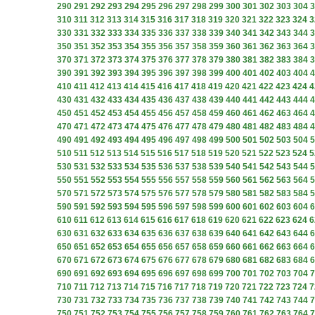
290
291
292
293
294
295
296
297
298
299
300
301
302
303
304
3
310
311
312
313
314
315
316
317
318
319
320
321
322
323
324
3
330
331
332
333
334
335
336
337
338
339
340
341
342
343
344
3
350
351
352
353
354
355
356
357
358
359
360
361
362
363
364
3
370
371
372
373
374
375
376
377
378
379
380
381
382
383
384
3
390
391
392
393
394
395
396
397
398
399
400
401
402
403
404
4
410
411
412
413
414
415
416
417
418
419
420
421
422
423
424
4
430
431
432
433
434
435
436
437
438
439
440
441
442
443
444
4
450
451
452
453
454
455
456
457
458
459
460
461
462
463
464
4
470
471
472
473
474
475
476
477
478
479
480
481
482
483
484
4
490
491
492
493
494
495
496
497
498
499
500
501
502
503
504
5
510
511
512
513
514
515
516
517
518
519
520
521
522
523
524
5
530
531
532
533
534
535
536
537
538
539
540
541
542
543
544
5
550
551
552
553
554
555
556
557
558
559
560
561
562
563
564
5
570
571
572
573
574
575
576
577
578
579
580
581
582
583
584
5
590
591
592
593
594
595
596
597
598
599
600
601
602
603
604
6
610
611
612
613
614
615
616
617
618
619
620
621
622
623
624
6
630
631
632
633
634
635
636
637
638
639
640
641
642
643
644
6
650
651
652
653
654
655
656
657
658
659
660
661
662
663
664
6
670
671
672
673
674
675
676
677
678
679
680
681
682
683
684
6
690
691
692
693
694
695
696
697
698
699
700
701
702
703
704
7
710
711
712
713
714
715
716
717
718
719
720
721
722
723
724
7
730
731
732
733
734
735
736
737
738
739
740
741
742
743
744
7
750
751
752
753
754
755
756
757
758
759
760
761
762
763
764
7