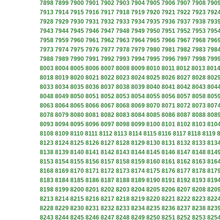
7898
7899
7900
7901
7902
7903
7904
7905
7906
7907
7908
790
7913
7914
7915
7916
7917
7918
7919
7920
7921
7922
7923
792
7928
7929
7930
7931
7932
7933
7934
7935
7936
7937
7938
793
7943
7944
7945
7946
7947
7948
7949
7950
7951
7952
7953
795
7958
7959
7960
7961
7962
7963
7964
7965
7966
7967
7968
796
7973
7974
7975
7976
7977
7978
7979
7980
7981
7982
7983
798
7988
7989
7990
7991
7992
7993
7994
7995
7996
7997
7998
799
8003
8004
8005
8006
8007
8008
8009
8010
8011
8012
8013
801
8018
8019
8020
8021
8022
8023
8024
8025
8026
8027
8028
802
8033
8034
8035
8036
8037
8038
8039
8040
8041
8042
8043
804
8048
8049
8050
8051
8052
8053
8054
8055
8056
8057
8058
805
8063
8064
8065
8066
8067
8068
8069
8070
8071
8072
8073
807
8078
8079
8080
8081
8082
8083
8084
8085
8086
8087
8088
808
8093
8094
8095
8096
8097
8098
8099
8100
8101
8102
8103
810
8108
8109
8110
8111
8112
8113
8114
8115
8116
8117
8118
8119
8123
8124
8125
8126
8127
8128
8129
8130
8131
8132
8133
813
8138
8139
8140
8141
8142
8143
8144
8145
8146
8147
8148
814
8153
8154
8155
8156
8157
8158
8159
8160
8161
8162
8163
816
8168
8169
8170
8171
8172
8173
8174
8175
8176
8177
8178
817
8183
8184
8185
8186
8187
8188
8189
8190
8191
8192
8193
819
8198
8199
8200
8201
8202
8203
8204
8205
8206
8207
8208
820
8213
8214
8215
8216
8217
8218
8219
8220
8221
8222
8223
822
8228
8229
8230
8231
8232
8233
8234
8235
8236
8237
8238
823
8243
8244
8245
8246
8247
8248
8249
8250
8251
8252
8253
825