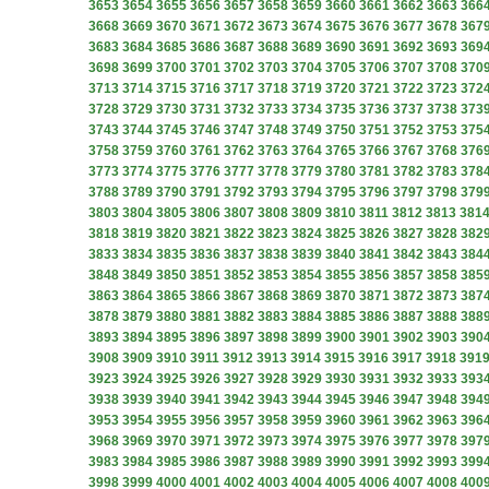
3653
3654
3655
3656
3657
3658
3659
3660
3661
3662
3663
366
3668
3669
3670
3671
3672
3673
3674
3675
3676
3677
3678
367
3683
3684
3685
3686
3687
3688
3689
3690
3691
3692
3693
369
3698
3699
3700
3701
3702
3703
3704
3705
3706
3707
3708
370
3713
3714
3715
3716
3717
3718
3719
3720
3721
3722
3723
372
3728
3729
3730
3731
3732
3733
3734
3735
3736
3737
3738
373
3743
3744
3745
3746
3747
3748
3749
3750
3751
3752
3753
375
3758
3759
3760
3761
3762
3763
3764
3765
3766
3767
3768
376
3773
3774
3775
3776
3777
3778
3779
3780
3781
3782
3783
378
3788
3789
3790
3791
3792
3793
3794
3795
3796
3797
3798
379
3803
3804
3805
3806
3807
3808
3809
3810
3811
3812
3813
381
3818
3819
3820
3821
3822
3823
3824
3825
3826
3827
3828
382
3833
3834
3835
3836
3837
3838
3839
3840
3841
3842
3843
384
3848
3849
3850
3851
3852
3853
3854
3855
3856
3857
3858
385
3863
3864
3865
3866
3867
3868
3869
3870
3871
3872
3873
387
3878
3879
3880
3881
3882
3883
3884
3885
3886
3887
3888
388
3893
3894
3895
3896
3897
3898
3899
3900
3901
3902
3903
390
3908
3909
3910
3911
3912
3913
3914
3915
3916
3917
3918
391
3923
3924
3925
3926
3927
3928
3929
3930
3931
3932
3933
393
3938
3939
3940
3941
3942
3943
3944
3945
3946
3947
3948
394
3953
3954
3955
3956
3957
3958
3959
3960
3961
3962
3963
396
3968
3969
3970
3971
3972
3973
3974
3975
3976
3977
3978
397
3983
3984
3985
3986
3987
3988
3989
3990
3991
3992
3993
399
3998
3999
4000
4001
4002
4003
4004
4005
4006
4007
4008
400