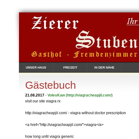
UNSER HAUS
FREIZEIT
IN DER NÄHE
Gästebuch
21.08.2017
-
VolesKaw
(http://viagracheapjil.com/)
visit our site viagra rx
http://viagracheapjil.com/ - viagra without doctor prescription
<a href="http://viagracheapjil.com/">viagra</a>
how long until viagra generic