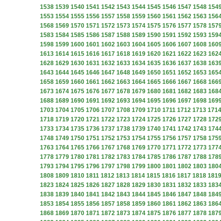
1538
1539
1540
1541
1542
1543
1544
1545
1546
1547
1548
154
1553
1554
1555
1556
1557
1558
1559
1560
1561
1562
1563
156
1568
1569
1570
1571
1572
1573
1574
1575
1576
1577
1578
157
1583
1584
1585
1586
1587
1588
1589
1590
1591
1592
1593
159
1598
1599
1600
1601
1602
1603
1604
1605
1606
1607
1608
160
1613
1614
1615
1616
1617
1618
1619
1620
1621
1622
1623
162
1628
1629
1630
1631
1632
1633
1634
1635
1636
1637
1638
163
1643
1644
1645
1646
1647
1648
1649
1650
1651
1652
1653
165
1658
1659
1660
1661
1662
1663
1664
1665
1666
1667
1668
166
1673
1674
1675
1676
1677
1678
1679
1680
1681
1682
1683
168
1688
1689
1690
1691
1692
1693
1694
1695
1696
1697
1698
169
1703
1704
1705
1706
1707
1708
1709
1710
1711
1712
1713
171
1718
1719
1720
1721
1722
1723
1724
1725
1726
1727
1728
172
1733
1734
1735
1736
1737
1738
1739
1740
1741
1742
1743
174
1748
1749
1750
1751
1752
1753
1754
1755
1756
1757
1758
175
1763
1764
1765
1766
1767
1768
1769
1770
1771
1772
1773
177
1778
1779
1780
1781
1782
1783
1784
1785
1786
1787
1788
178
1793
1794
1795
1796
1797
1798
1799
1800
1801
1802
1803
180
1808
1809
1810
1811
1812
1813
1814
1815
1816
1817
1818
181
1823
1824
1825
1826
1827
1828
1829
1830
1831
1832
1833
183
1838
1839
1840
1841
1842
1843
1844
1845
1846
1847
1848
184
1853
1854
1855
1856
1857
1858
1859
1860
1861
1862
1863
186
1868
1869
1870
1871
1872
1873
1874
1875
1876
1877
1878
187