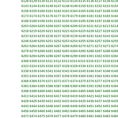
6128
6129
6130
6131
6132
6133
6134
6135
6136
6137
6138
613
6143
6144
6145
6146
6147
6148
6149
6150
6151
6152
6153
615
6158
6159
6160
6161
6162
6163
6164
6165
6166
6167
6168
616
6173
6174
6175
6176
6177
6178
6179
6180
6181
6182
6183
618
6188
6189
6190
6191
6192
6193
6194
6195
6196
6197
6198
619
6203
6204
6205
6206
6207
6208
6209
6210
6211
6212
6213
621
6218
6219
6220
6221
6222
6223
6224
6225
6226
6227
6228
622
6233
6234
6235
6236
6237
6238
6239
6240
6241
6242
6243
624
6248
6249
6250
6251
6252
6253
6254
6255
6256
6257
6258
625
6263
6264
6265
6266
6267
6268
6269
6270
6271
6272
6273
627
6278
6279
6280
6281
6282
6283
6284
6285
6286
6287
6288
628
6293
6294
6295
6296
6297
6298
6299
6300
6301
6302
6303
630
6308
6309
6310
6311
6312
6313
6314
6315
6316
6317
6318
631
6323
6324
6325
6326
6327
6328
6329
6330
6331
6332
6333
633
6338
6339
6340
6341
6342
6343
6344
6345
6346
6347
6348
634
6353
6354
6355
6356
6357
6358
6359
6360
6361
6362
6363
636
6368
6369
6370
6371
6372
6373
6374
6375
6376
6377
6378
637
6383
6384
6385
6386
6387
6388
6389
6390
6391
6392
6393
639
6398
6399
6400
6401
6402
6403
6404
6405
6406
6407
6408
640
6413
6414
6415
6416
6417
6418
6419
6420
6421
6422
6423
642
6428
6429
6430
6431
6432
6433
6434
6435
6436
6437
6438
643
6443
6444
6445
6446
6447
6448
6449
6450
6451
6452
6453
645
6458
6459
6460
6461
6462
6463
6464
6465
6466
6467
6468
646
6473
6474
6475
6476
6477
6478
6479
6480
6481
6482
6483
648