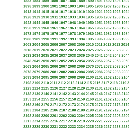
1883
1884
1885
1886
1887
1888
1889
1890
1891
1892
1893
189
1898
1899
1900
1901
1902
1903
1904
1905
1906
1907
1908
190
1913
1914
1915
1916
1917
1918
1919
1920
1921
1922
1923
192
1928
1929
1930
1931
1932
1933
1934
1935
1936
1937
1938
193
1943
1944
1945
1946
1947
1948
1949
1950
1951
1952
1953
195
1958
1959
1960
1961
1962
1963
1964
1965
1966
1967
1968
196
1973
1974
1975
1976
1977
1978
1979
1980
1981
1982
1983
198
1988
1989
1990
1991
1992
1993
1994
1995
1996
1997
1998
199
2003
2004
2005
2006
2007
2008
2009
2010
2011
2012
2013
201
2018
2019
2020
2021
2022
2023
2024
2025
2026
2027
2028
202
2033
2034
2035
2036
2037
2038
2039
2040
2041
2042
2043
204
2048
2049
2050
2051
2052
2053
2054
2055
2056
2057
2058
205
2063
2064
2065
2066
2067
2068
2069
2070
2071
2072
2073
207
2078
2079
2080
2081
2082
2083
2084
2085
2086
2087
2088
208
2093
2094
2095
2096
2097
2098
2099
2100
2101
2102
2103
210
2108
2109
2110
2111
2112
2113
2114
2115
2116
2117
2118
2119
2123
2124
2125
2126
2127
2128
2129
2130
2131
2132
2133
213
2138
2139
2140
2141
2142
2143
2144
2145
2146
2147
2148
214
2153
2154
2155
2156
2157
2158
2159
2160
2161
2162
2163
216
2168
2169
2170
2171
2172
2173
2174
2175
2176
2177
2178
217
2183
2184
2185
2186
2187
2188
2189
2190
2191
2192
2193
219
2198
2199
2200
2201
2202
2203
2204
2205
2206
2207
2208
220
2213
2214
2215
2216
2217
2218
2219
2220
2221
2222
2223
222
2228
2229
2230
2231
2232
2233
2234
2235
2236
2237
2238
223