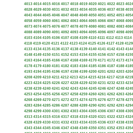
4013
4014
4015
4016
4017
4018
4019
4020
4021
4022
4023
402
4028
4029
4030
4031
4032
4033
4034
4035
4036
4037
4038
403
4043
4044
4045
4046
4047
4048
4049
4050
4051
4052
4053
405
4058
4059
4060
4061
4062
4063
4064
4065
4066
4067
4068
406
4073
4074
4075
4076
4077
4078
4079
4080
4081
4082
4083
408
4088
4089
4090
4091
4092
4093
4094
4095
4096
4097
4098
409
4103
4104
4105
4106
4107
4108
4109
4110
4111
4112
4113
4114
4118
4119
4120
4121
4122
4123
4124
4125
4126
4127
4128
4129
4133
4134
4135
4136
4137
4138
4139
4140
4141
4142
4143
414
4148
4149
4150
4151
4152
4153
4154
4155
4156
4157
4158
415
4163
4164
4165
4166
4167
4168
4169
4170
4171
4172
4173
417
4178
4179
4180
4181
4182
4183
4184
4185
4186
4187
4188
418
4193
4194
4195
4196
4197
4198
4199
4200
4201
4202
4203
420
4208
4209
4210
4211
4212
4213
4214
4215
4216
4217
4218
421
4223
4224
4225
4226
4227
4228
4229
4230
4231
4232
4233
423
4238
4239
4240
4241
4242
4243
4244
4245
4246
4247
4248
424
4253
4254
4255
4256
4257
4258
4259
4260
4261
4262
4263
426
4268
4269
4270
4271
4272
4273
4274
4275
4276
4277
4278
427
4283
4284
4285
4286
4287
4288
4289
4290
4291
4292
4293
429
4298
4299
4300
4301
4302
4303
4304
4305
4306
4307
4308
430
4313
4314
4315
4316
4317
4318
4319
4320
4321
4322
4323
432
4328
4329
4330
4331
4332
4333
4334
4335
4336
4337
4338
433
4343
4344
4345
4346
4347
4348
4349
4350
4351
4352
4353
435