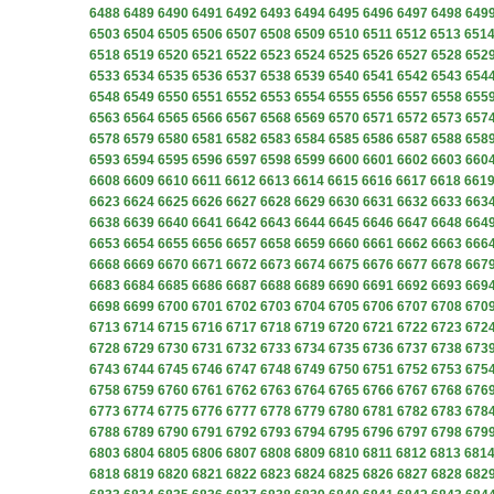
6488
6489
6490
6491
6492
6493
6494
6495
6496
6497
6498
649
6503
6504
6505
6506
6507
6508
6509
6510
6511
6512
6513
651
6518
6519
6520
6521
6522
6523
6524
6525
6526
6527
6528
652
6533
6534
6535
6536
6537
6538
6539
6540
6541
6542
6543
654
6548
6549
6550
6551
6552
6553
6554
6555
6556
6557
6558
655
6563
6564
6565
6566
6567
6568
6569
6570
6571
6572
6573
657
6578
6579
6580
6581
6582
6583
6584
6585
6586
6587
6588
658
6593
6594
6595
6596
6597
6598
6599
6600
6601
6602
6603
660
6608
6609
6610
6611
6612
6613
6614
6615
6616
6617
6618
661
6623
6624
6625
6626
6627
6628
6629
6630
6631
6632
6633
663
6638
6639
6640
6641
6642
6643
6644
6645
6646
6647
6648
664
6653
6654
6655
6656
6657
6658
6659
6660
6661
6662
6663
666
6668
6669
6670
6671
6672
6673
6674
6675
6676
6677
6678
667
6683
6684
6685
6686
6687
6688
6689
6690
6691
6692
6693
669
6698
6699
6700
6701
6702
6703
6704
6705
6706
6707
6708
670
6713
6714
6715
6716
6717
6718
6719
6720
6721
6722
6723
672
6728
6729
6730
6731
6732
6733
6734
6735
6736
6737
6738
673
6743
6744
6745
6746
6747
6748
6749
6750
6751
6752
6753
675
6758
6759
6760
6761
6762
6763
6764
6765
6766
6767
6768
676
6773
6774
6775
6776
6777
6778
6779
6780
6781
6782
6783
678
6788
6789
6790
6791
6792
6793
6794
6795
6796
6797
6798
679
6803
6804
6805
6806
6807
6808
6809
6810
6811
6812
6813
681
6818
6819
6820
6821
6822
6823
6824
6825
6826
6827
6828
682