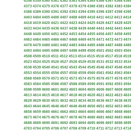
4358
4359
4360
4361
4362
4363
4364
4365
4366
4367
4368
436
4373
4374
4375
4376
4377
4378
4379
4380
4381
4382
4383
438
4388
4389
4390
4391
4392
4393
4394
4395
4396
4397
4398
439
4403
4404
4405
4406
4407
4408
4409
4410
4411
4412
4413
441
4418
4419
4420
4421
4422
4423
4424
4425
4426
4427
4428
442
4433
4434
4435
4436
4437
4438
4439
4440
4441
4442
4443
444
4448
4449
4450
4451
4452
4453
4454
4455
4456
4457
4458
445
4463
4464
4465
4466
4467
4468
4469
4470
4471
4472
4473
447
4478
4479
4480
4481
4482
4483
4484
4485
4486
4487
4488
448
4493
4494
4495
4496
4497
4498
4499
4500
4501
4502
4503
450
4508
4509
4510
4511
4512
4513
4514
4515
4516
4517
4518
451
4523
4524
4525
4526
4527
4528
4529
4530
4531
4532
4533
453
4538
4539
4540
4541
4542
4543
4544
4545
4546
4547
4548
454
4553
4554
4555
4556
4557
4558
4559
4560
4561
4562
4563
456
4568
4569
4570
4571
4572
4573
4574
4575
4576
4577
4578
457
4583
4584
4585
4586
4587
4588
4589
4590
4591
4592
4593
459
4598
4599
4600
4601
4602
4603
4604
4605
4606
4607
4608
460
4613
4614
4615
4616
4617
4618
4619
4620
4621
4622
4623
462
4628
4629
4630
4631
4632
4633
4634
4635
4636
4637
4638
463
4643
4644
4645
4646
4647
4648
4649
4650
4651
4652
4653
465
4658
4659
4660
4661
4662
4663
4664
4665
4666
4667
4668
466
4673
4674
4675
4676
4677
4678
4679
4680
4681
4682
4683
468
4688
4689
4690
4691
4692
4693
4694
4695
4696
4697
4698
469
4703
4704
4705
4706
4707
4708
4709
4710
4711
4712
4713
471