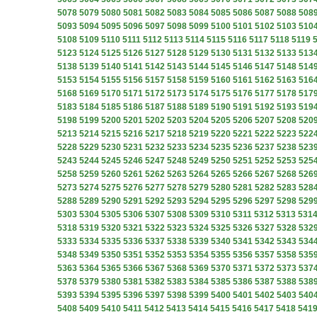
5078
5079
5080
5081
5082
5083
5084
5085
5086
5087
5088
508
5093
5094
5095
5096
5097
5098
5099
5100
5101
5102
5103
510
5108
5109
5110
5111
5112
5113
5114
5115
5116
5117
5118
5119
5123
5124
5125
5126
5127
5128
5129
5130
5131
5132
5133
513
5138
5139
5140
5141
5142
5143
5144
5145
5146
5147
5148
514
5153
5154
5155
5156
5157
5158
5159
5160
5161
5162
5163
516
5168
5169
5170
5171
5172
5173
5174
5175
5176
5177
5178
517
5183
5184
5185
5186
5187
5188
5189
5190
5191
5192
5193
519
5198
5199
5200
5201
5202
5203
5204
5205
5206
5207
5208
520
5213
5214
5215
5216
5217
5218
5219
5220
5221
5222
5223
522
5228
5229
5230
5231
5232
5233
5234
5235
5236
5237
5238
523
5243
5244
5245
5246
5247
5248
5249
5250
5251
5252
5253
525
5258
5259
5260
5261
5262
5263
5264
5265
5266
5267
5268
526
5273
5274
5275
5276
5277
5278
5279
5280
5281
5282
5283
528
5288
5289
5290
5291
5292
5293
5294
5295
5296
5297
5298
529
5303
5304
5305
5306
5307
5308
5309
5310
5311
5312
5313
531
5318
5319
5320
5321
5322
5323
5324
5325
5326
5327
5328
532
5333
5334
5335
5336
5337
5338
5339
5340
5341
5342
5343
534
5348
5349
5350
5351
5352
5353
5354
5355
5356
5357
5358
535
5363
5364
5365
5366
5367
5368
5369
5370
5371
5372
5373
537
5378
5379
5380
5381
5382
5383
5384
5385
5386
5387
5388
538
5393
5394
5395
5396
5397
5398
5399
5400
5401
5402
5403
540
5408
5409
5410
5411
5412
5413
5414
5415
5416
5417
5418
541