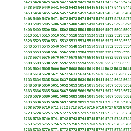
5423
5424
5425
5426
5427
5428
5429
5430
5431
5432
5433
543
5438
5439
5440
5441
5442
5443
5444
5445
5446
5447
5448
544
5453
5454
5455
5456
5457
5458
5459
5460
5461
5462
5463
546
5468
5469
5470
5471
5472
5473
5474
5475
5476
5477
5478
547
5483
5484
5485
5486
5487
5488
5489
5490
5491
5492
5493
549
5498
5499
5500
5501
5502
5503
5504
5505
5506
5507
5508
550
5513
5514
5515
5516
5517
5518
5519
5520
5521
5522
5523
552
5528
5529
5530
5531
5532
5533
5534
5535
5536
5537
5538
553
5543
5544
5545
5546
5547
5548
5549
5550
5551
5552
5553
555
5558
5559
5560
5561
5562
5563
5564
5565
5566
5567
5568
556
5573
5574
5575
5576
5577
5578
5579
5580
5581
5582
5583
558
5588
5589
5590
5591
5592
5593
5594
5595
5596
5597
5598
559
5603
5604
5605
5606
5607
5608
5609
5610
5611
5612
5613
561
5618
5619
5620
5621
5622
5623
5624
5625
5626
5627
5628
562
5633
5634
5635
5636
5637
5638
5639
5640
5641
5642
5643
564
5648
5649
5650
5651
5652
5653
5654
5655
5656
5657
5658
565
5663
5664
5665
5666
5667
5668
5669
5670
5671
5672
5673
567
5678
5679
5680
5681
5682
5683
5684
5685
5686
5687
5688
568
5693
5694
5695
5696
5697
5698
5699
5700
5701
5702
5703
570
5708
5709
5710
5711
5712
5713
5714
5715
5716
5717
5718
571
5723
5724
5725
5726
5727
5728
5729
5730
5731
5732
5733
573
5738
5739
5740
5741
5742
5743
5744
5745
5746
5747
5748
574
5753
5754
5755
5756
5757
5758
5759
5760
5761
5762
5763
576
5768
5769
5770
5771
5772
5773
5774
5775
5776
5777
5778
577