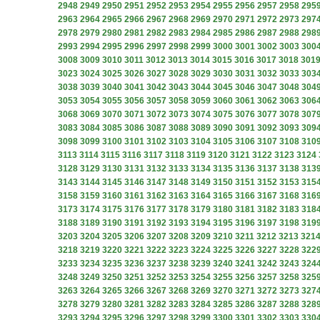
2948
2949
2950
2951
2952
2953
2954
2955
2956
2957
2958
295
2963
2964
2965
2966
2967
2968
2969
2970
2971
2972
2973
297
2978
2979
2980
2981
2982
2983
2984
2985
2986
2987
2988
298
2993
2994
2995
2996
2997
2998
2999
3000
3001
3002
3003
300
3008
3009
3010
3011
3012
3013
3014
3015
3016
3017
3018
301
3023
3024
3025
3026
3027
3028
3029
3030
3031
3032
3033
303
3038
3039
3040
3041
3042
3043
3044
3045
3046
3047
3048
304
3053
3054
3055
3056
3057
3058
3059
3060
3061
3062
3063
306
3068
3069
3070
3071
3072
3073
3074
3075
3076
3077
3078
307
3083
3084
3085
3086
3087
3088
3089
3090
3091
3092
3093
309
3098
3099
3100
3101
3102
3103
3104
3105
3106
3107
3108
310
3113
3114
3115
3116
3117
3118
3119
3120
3121
3122
3123
3124
3128
3129
3130
3131
3132
3133
3134
3135
3136
3137
3138
313
3143
3144
3145
3146
3147
3148
3149
3150
3151
3152
3153
315
3158
3159
3160
3161
3162
3163
3164
3165
3166
3167
3168
316
3173
3174
3175
3176
3177
3178
3179
3180
3181
3182
3183
318
3188
3189
3190
3191
3192
3193
3194
3195
3196
3197
3198
319
3203
3204
3205
3206
3207
3208
3209
3210
3211
3212
3213
321
3218
3219
3220
3221
3222
3223
3224
3225
3226
3227
3228
322
3233
3234
3235
3236
3237
3238
3239
3240
3241
3242
3243
324
3248
3249
3250
3251
3252
3253
3254
3255
3256
3257
3258
325
3263
3264
3265
3266
3267
3268
3269
3270
3271
3272
3273
327
3278
3279
3280
3281
3282
3283
3284
3285
3286
3287
3288
328
3293
3294
3295
3296
3297
3298
3299
3300
3301
3302
3303
330