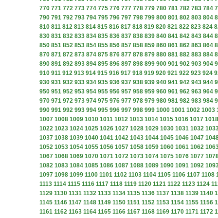
770
771
772
773
774
775
776
777
778
779
780
781
782
783
784
7
790
791
792
793
794
795
796
797
798
799
800
801
802
803
804
8
810
811
812
813
814
815
816
817
818
819
820
821
822
823
824
8
830
831
832
833
834
835
836
837
838
839
840
841
842
843
844
8
850
851
852
853
854
855
856
857
858
859
860
861
862
863
864
8
870
871
872
873
874
875
876
877
878
879
880
881
882
883
884
8
890
891
892
893
894
895
896
897
898
899
900
901
902
903
904
9
910
911
912
913
914
915
916
917
918
919
920
921
922
923
924
9
930
931
932
933
934
935
936
937
938
939
940
941
942
943
944
9
950
951
952
953
954
955
956
957
958
959
960
961
962
963
964
9
970
971
972
973
974
975
976
977
978
979
980
981
982
983
984
9
990
991
992
993
994
995
996
997
998
999
1000
1001
1002
1003
1007
1008
1009
1010
1011
1012
1013
1014
1015
1016
1017
101
1022
1023
1024
1025
1026
1027
1028
1029
1030
1031
1032
103
1037
1038
1039
1040
1041
1042
1043
1044
1045
1046
1047
104
1052
1053
1054
1055
1056
1057
1058
1059
1060
1061
1062
106
1067
1068
1069
1070
1071
1072
1073
1074
1075
1076
1077
107
1082
1083
1084
1085
1086
1087
1088
1089
1090
1091
1092
109
1097
1098
1099
1100
1101
1102
1103
1104
1105
1106
1107
1108
1113
1114
1115
1116
1117
1118
1119
1120
1121
1122
1123
1124
11
1129
1130
1131
1132
1133
1134
1135
1136
1137
1138
1139
1140
1
1145
1146
1147
1148
1149
1150
1151
1152
1153
1154
1155
1156
1
1161
1162
1163
1164
1165
1166
1167
1168
1169
1170
1171
1172
1