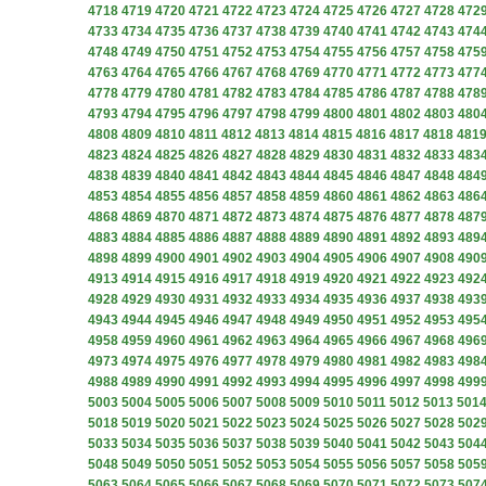
4718
4719
4720
4721
4722
4723
4724
4725
4726
4727
4728
472
4733
4734
4735
4736
4737
4738
4739
4740
4741
4742
4743
474
4748
4749
4750
4751
4752
4753
4754
4755
4756
4757
4758
475
4763
4764
4765
4766
4767
4768
4769
4770
4771
4772
4773
477
4778
4779
4780
4781
4782
4783
4784
4785
4786
4787
4788
478
4793
4794
4795
4796
4797
4798
4799
4800
4801
4802
4803
480
4808
4809
4810
4811
4812
4813
4814
4815
4816
4817
4818
481
4823
4824
4825
4826
4827
4828
4829
4830
4831
4832
4833
483
4838
4839
4840
4841
4842
4843
4844
4845
4846
4847
4848
484
4853
4854
4855
4856
4857
4858
4859
4860
4861
4862
4863
486
4868
4869
4870
4871
4872
4873
4874
4875
4876
4877
4878
487
4883
4884
4885
4886
4887
4888
4889
4890
4891
4892
4893
489
4898
4899
4900
4901
4902
4903
4904
4905
4906
4907
4908
490
4913
4914
4915
4916
4917
4918
4919
4920
4921
4922
4923
492
4928
4929
4930
4931
4932
4933
4934
4935
4936
4937
4938
493
4943
4944
4945
4946
4947
4948
4949
4950
4951
4952
4953
495
4958
4959
4960
4961
4962
4963
4964
4965
4966
4967
4968
496
4973
4974
4975
4976
4977
4978
4979
4980
4981
4982
4983
498
4988
4989
4990
4991
4992
4993
4994
4995
4996
4997
4998
499
5003
5004
5005
5006
5007
5008
5009
5010
5011
5012
5013
501
5018
5019
5020
5021
5022
5023
5024
5025
5026
5027
5028
502
5033
5034
5035
5036
5037
5038
5039
5040
5041
5042
5043
504
5048
5049
5050
5051
5052
5053
5054
5055
5056
5057
5058
505
5063
5064
5065
5066
5067
5068
5069
5070
5071
5072
5073
507