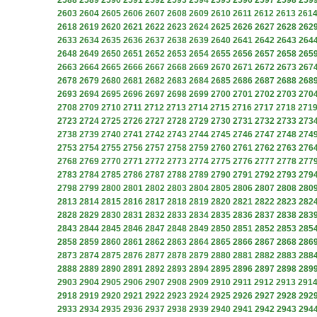
2588
2589
2590
2591
2592
2593
2594
2595
2596
2597
2598
259
2603
2604
2605
2606
2607
2608
2609
2610
2611
2612
2613
261
2618
2619
2620
2621
2622
2623
2624
2625
2626
2627
2628
262
2633
2634
2635
2636
2637
2638
2639
2640
2641
2642
2643
264
2648
2649
2650
2651
2652
2653
2654
2655
2656
2657
2658
265
2663
2664
2665
2666
2667
2668
2669
2670
2671
2672
2673
267
2678
2679
2680
2681
2682
2683
2684
2685
2686
2687
2688
268
2693
2694
2695
2696
2697
2698
2699
2700
2701
2702
2703
270
2708
2709
2710
2711
2712
2713
2714
2715
2716
2717
2718
271
2723
2724
2725
2726
2727
2728
2729
2730
2731
2732
2733
273
2738
2739
2740
2741
2742
2743
2744
2745
2746
2747
2748
274
2753
2754
2755
2756
2757
2758
2759
2760
2761
2762
2763
276
2768
2769
2770
2771
2772
2773
2774
2775
2776
2777
2778
277
2783
2784
2785
2786
2787
2788
2789
2790
2791
2792
2793
279
2798
2799
2800
2801
2802
2803
2804
2805
2806
2807
2808
280
2813
2814
2815
2816
2817
2818
2819
2820
2821
2822
2823
282
2828
2829
2830
2831
2832
2833
2834
2835
2836
2837
2838
283
2843
2844
2845
2846
2847
2848
2849
2850
2851
2852
2853
285
2858
2859
2860
2861
2862
2863
2864
2865
2866
2867
2868
286
2873
2874
2875
2876
2877
2878
2879
2880
2881
2882
2883
288
2888
2889
2890
2891
2892
2893
2894
2895
2896
2897
2898
289
2903
2904
2905
2906
2907
2908
2909
2910
2911
2912
2913
291
2918
2919
2920
2921
2922
2923
2924
2925
2926
2927
2928
292
2933
2934
2935
2936
2937
2938
2939
2940
2941
2942
2943
294