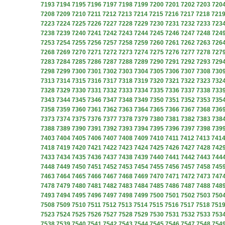
7193
7194
7195
7196
7197
7198
7199
7200
7201
7202
7203
720
7208
7209
7210
7211
7212
7213
7214
7215
7216
7217
7218
721
7223
7224
7225
7226
7227
7228
7229
7230
7231
7232
7233
723
7238
7239
7240
7241
7242
7243
7244
7245
7246
7247
7248
724
7253
7254
7255
7256
7257
7258
7259
7260
7261
7262
7263
726
7268
7269
7270
7271
7272
7273
7274
7275
7276
7277
7278
727
7283
7284
7285
7286
7287
7288
7289
7290
7291
7292
7293
729
7298
7299
7300
7301
7302
7303
7304
7305
7306
7307
7308
730
7313
7314
7315
7316
7317
7318
7319
7320
7321
7322
7323
732
7328
7329
7330
7331
7332
7333
7334
7335
7336
7337
7338
733
7343
7344
7345
7346
7347
7348
7349
7350
7351
7352
7353
735
7358
7359
7360
7361
7362
7363
7364
7365
7366
7367
7368
736
7373
7374
7375
7376
7377
7378
7379
7380
7381
7382
7383
738
7388
7389
7390
7391
7392
7393
7394
7395
7396
7397
7398
739
7403
7404
7405
7406
7407
7408
7409
7410
7411
7412
7413
741
7418
7419
7420
7421
7422
7423
7424
7425
7426
7427
7428
742
7433
7434
7435
7436
7437
7438
7439
7440
7441
7442
7443
744
7448
7449
7450
7451
7452
7453
7454
7455
7456
7457
7458
745
7463
7464
7465
7466
7467
7468
7469
7470
7471
7472
7473
747
7478
7479
7480
7481
7482
7483
7484
7485
7486
7487
7488
748
7493
7494
7495
7496
7497
7498
7499
7500
7501
7502
7503
750
7508
7509
7510
7511
7512
7513
7514
7515
7516
7517
7518
751
7523
7524
7525
7526
7527
7528
7529
7530
7531
7532
7533
753
7538
7539
7540
7541
7542
7543
7544
7545
7546
7547
7548
754