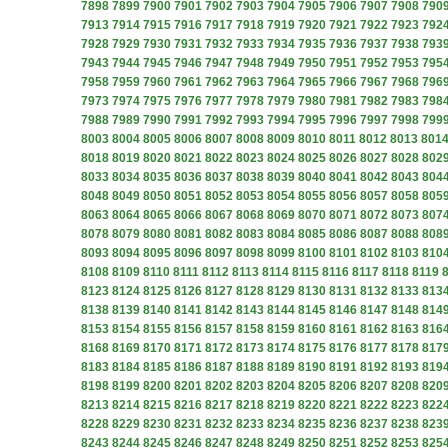
7898
7899
7900
7901
7902
7903
7904
7905
7906
7907
7908
790
7913
7914
7915
7916
7917
7918
7919
7920
7921
7922
7923
792
7928
7929
7930
7931
7932
7933
7934
7935
7936
7937
7938
793
7943
7944
7945
7946
7947
7948
7949
7950
7951
7952
7953
795
7958
7959
7960
7961
7962
7963
7964
7965
7966
7967
7968
796
7973
7974
7975
7976
7977
7978
7979
7980
7981
7982
7983
798
7988
7989
7990
7991
7992
7993
7994
7995
7996
7997
7998
799
8003
8004
8005
8006
8007
8008
8009
8010
8011
8012
8013
801
8018
8019
8020
8021
8022
8023
8024
8025
8026
8027
8028
802
8033
8034
8035
8036
8037
8038
8039
8040
8041
8042
8043
804
8048
8049
8050
8051
8052
8053
8054
8055
8056
8057
8058
805
8063
8064
8065
8066
8067
8068
8069
8070
8071
8072
8073
807
8078
8079
8080
8081
8082
8083
8084
8085
8086
8087
8088
808
8093
8094
8095
8096
8097
8098
8099
8100
8101
8102
8103
810
8108
8109
8110
8111
8112
8113
8114
8115
8116
8117
8118
8119
8123
8124
8125
8126
8127
8128
8129
8130
8131
8132
8133
813
8138
8139
8140
8141
8142
8143
8144
8145
8146
8147
8148
814
8153
8154
8155
8156
8157
8158
8159
8160
8161
8162
8163
816
8168
8169
8170
8171
8172
8173
8174
8175
8176
8177
8178
817
8183
8184
8185
8186
8187
8188
8189
8190
8191
8192
8193
819
8198
8199
8200
8201
8202
8203
8204
8205
8206
8207
8208
820
8213
8214
8215
8216
8217
8218
8219
8220
8221
8222
8223
822
8228
8229
8230
8231
8232
8233
8234
8235
8236
8237
8238
823
8243
8244
8245
8246
8247
8248
8249
8250
8251
8252
8253
825