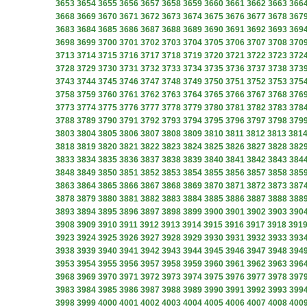
3653
3654
3655
3656
3657
3658
3659
3660
3661
3662
3663
366
3668
3669
3670
3671
3672
3673
3674
3675
3676
3677
3678
367
3683
3684
3685
3686
3687
3688
3689
3690
3691
3692
3693
369
3698
3699
3700
3701
3702
3703
3704
3705
3706
3707
3708
370
3713
3714
3715
3716
3717
3718
3719
3720
3721
3722
3723
372
3728
3729
3730
3731
3732
3733
3734
3735
3736
3737
3738
373
3743
3744
3745
3746
3747
3748
3749
3750
3751
3752
3753
375
3758
3759
3760
3761
3762
3763
3764
3765
3766
3767
3768
376
3773
3774
3775
3776
3777
3778
3779
3780
3781
3782
3783
378
3788
3789
3790
3791
3792
3793
3794
3795
3796
3797
3798
379
3803
3804
3805
3806
3807
3808
3809
3810
3811
3812
3813
381
3818
3819
3820
3821
3822
3823
3824
3825
3826
3827
3828
382
3833
3834
3835
3836
3837
3838
3839
3840
3841
3842
3843
384
3848
3849
3850
3851
3852
3853
3854
3855
3856
3857
3858
385
3863
3864
3865
3866
3867
3868
3869
3870
3871
3872
3873
387
3878
3879
3880
3881
3882
3883
3884
3885
3886
3887
3888
388
3893
3894
3895
3896
3897
3898
3899
3900
3901
3902
3903
390
3908
3909
3910
3911
3912
3913
3914
3915
3916
3917
3918
391
3923
3924
3925
3926
3927
3928
3929
3930
3931
3932
3933
393
3938
3939
3940
3941
3942
3943
3944
3945
3946
3947
3948
394
3953
3954
3955
3956
3957
3958
3959
3960
3961
3962
3963
396
3968
3969
3970
3971
3972
3973
3974
3975
3976
3977
3978
397
3983
3984
3985
3986
3987
3988
3989
3990
3991
3992
3993
399
3998
3999
4000
4001
4002
4003
4004
4005
4006
4007
4008
400