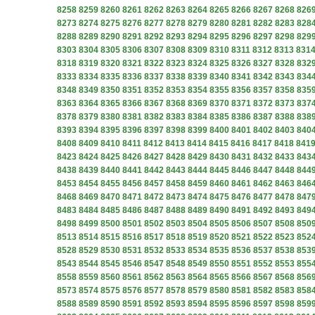
8258
8259
8260
8261
8262
8263
8264
8265
8266
8267
8268
826
8273
8274
8275
8276
8277
8278
8279
8280
8281
8282
8283
828
8288
8289
8290
8291
8292
8293
8294
8295
8296
8297
8298
829
8303
8304
8305
8306
8307
8308
8309
8310
8311
8312
8313
831
8318
8319
8320
8321
8322
8323
8324
8325
8326
8327
8328
832
8333
8334
8335
8336
8337
8338
8339
8340
8341
8342
8343
834
8348
8349
8350
8351
8352
8353
8354
8355
8356
8357
8358
835
8363
8364
8365
8366
8367
8368
8369
8370
8371
8372
8373
837
8378
8379
8380
8381
8382
8383
8384
8385
8386
8387
8388
838
8393
8394
8395
8396
8397
8398
8399
8400
8401
8402
8403
840
8408
8409
8410
8411
8412
8413
8414
8415
8416
8417
8418
841
8423
8424
8425
8426
8427
8428
8429
8430
8431
8432
8433
843
8438
8439
8440
8441
8442
8443
8444
8445
8446
8447
8448
844
8453
8454
8455
8456
8457
8458
8459
8460
8461
8462
8463
846
8468
8469
8470
8471
8472
8473
8474
8475
8476
8477
8478
847
8483
8484
8485
8486
8487
8488
8489
8490
8491
8492
8493
849
8498
8499
8500
8501
8502
8503
8504
8505
8506
8507
8508
850
8513
8514
8515
8516
8517
8518
8519
8520
8521
8522
8523
852
8528
8529
8530
8531
8532
8533
8534
8535
8536
8537
8538
853
8543
8544
8545
8546
8547
8548
8549
8550
8551
8552
8553
855
8558
8559
8560
8561
8562
8563
8564
8565
8566
8567
8568
856
8573
8574
8575
8576
8577
8578
8579
8580
8581
8582
8583
858
8588
8589
8590
8591
8592
8593
8594
8595
8596
8597
8598
859