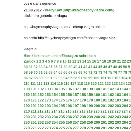
cos e cialis generico
21.08.2017
-
VerdyKaw
(http://buycheaphyviagra.com/)
click here generic uk viagra
http://buycheaphyviagra.com/ - cheap viagra online
<a href="http://buycheaphyviagra.com/">online viagra</a>
viagra ou
Hier klicken, um einen Eintrag zu schreiben
Zurück
1
2
3
4
5
6
7
8
9
10
11
12
13
14
15
16
17
18
19
20
21
22
23
30
31
32
33
34
35
36
37
38
39
40
41
42
43
44
45
46
47
48
49
50
5
58
59
60
61
62
63
64
65
66
67
68
69
70
71
72
73
74
75
76
77
78
7
86
87
88
89
90
91
92
93
94
95
96
97
98
99
100
101
102
103
104
1
110
111
112
113
114
115
116
117
118
119
120
121
122
123
124
12
130
131
132
133
134
135
136
137
138
139
140
141
142
143
144
1
150
151
152
153
154
155
156
157
158
159
160
161
162
163
164
1
170
171
172
173
174
175
176
177
178
179
180
181
182
183
184
1
190
191
192
193
194
195
196
197
198
199
200
201
202
203
204
2
210
211
212
213
214
215
216
217
218
219
220
221
222
223
224
2
230
231
232
233
234
235
236
237
238
239
240
241
242
243
244
2
250
251
252
253
254
255
256
257
258
259
260
261
262
263
264
2
270
271
272
273
274
275
276
277
278
279
280
281
282
283
284
2