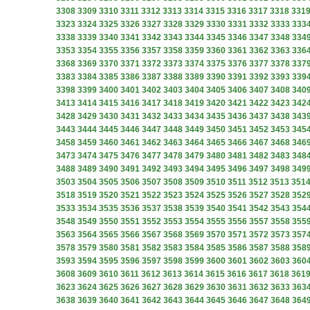
3308
3309
3310
3311
3312
3313
3314
3315
3316
3317
3318
331
3323
3324
3325
3326
3327
3328
3329
3330
3331
3332
3333
333
3338
3339
3340
3341
3342
3343
3344
3345
3346
3347
3348
334
3353
3354
3355
3356
3357
3358
3359
3360
3361
3362
3363
336
3368
3369
3370
3371
3372
3373
3374
3375
3376
3377
3378
337
3383
3384
3385
3386
3387
3388
3389
3390
3391
3392
3393
339
3398
3399
3400
3401
3402
3403
3404
3405
3406
3407
3408
340
3413
3414
3415
3416
3417
3418
3419
3420
3421
3422
3423
342
3428
3429
3430
3431
3432
3433
3434
3435
3436
3437
3438
343
3443
3444
3445
3446
3447
3448
3449
3450
3451
3452
3453
345
3458
3459
3460
3461
3462
3463
3464
3465
3466
3467
3468
346
3473
3474
3475
3476
3477
3478
3479
3480
3481
3482
3483
348
3488
3489
3490
3491
3492
3493
3494
3495
3496
3497
3498
349
3503
3504
3505
3506
3507
3508
3509
3510
3511
3512
3513
351
3518
3519
3520
3521
3522
3523
3524
3525
3526
3527
3528
352
3533
3534
3535
3536
3537
3538
3539
3540
3541
3542
3543
354
3548
3549
3550
3551
3552
3553
3554
3555
3556
3557
3558
355
3563
3564
3565
3566
3567
3568
3569
3570
3571
3572
3573
357
3578
3579
3580
3581
3582
3583
3584
3585
3586
3587
3588
358
3593
3594
3595
3596
3597
3598
3599
3600
3601
3602
3603
360
3608
3609
3610
3611
3612
3613
3614
3615
3616
3617
3618
361
3623
3624
3625
3626
3627
3628
3629
3630
3631
3632
3633
363
3638
3639
3640
3641
3642
3643
3644
3645
3646
3647
3648
364