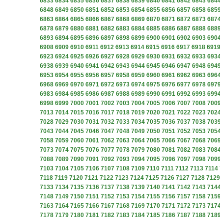
6833
6834
6835
6836
6837
6838
6839
6840
6841
6842
6843
684
6848
6849
6850
6851
6852
6853
6854
6855
6856
6857
6858
685
6863
6864
6865
6866
6867
6868
6869
6870
6871
6872
6873
687
6878
6879
6880
6881
6882
6883
6884
6885
6886
6887
6888
688
6893
6894
6895
6896
6897
6898
6899
6900
6901
6902
6903
690
6908
6909
6910
6911
6912
6913
6914
6915
6916
6917
6918
691
6923
6924
6925
6926
6927
6928
6929
6930
6931
6932
6933
693
6938
6939
6940
6941
6942
6943
6944
6945
6946
6947
6948
694
6953
6954
6955
6956
6957
6958
6959
6960
6961
6962
6963
696
6968
6969
6970
6971
6972
6973
6974
6975
6976
6977
6978
697
6983
6984
6985
6986
6987
6988
6989
6990
6991
6992
6993
699
6998
6999
7000
7001
7002
7003
7004
7005
7006
7007
7008
700
7013
7014
7015
7016
7017
7018
7019
7020
7021
7022
7023
702
7028
7029
7030
7031
7032
7033
7034
7035
7036
7037
7038
703
7043
7044
7045
7046
7047
7048
7049
7050
7051
7052
7053
705
7058
7059
7060
7061
7062
7063
7064
7065
7066
7067
7068
706
7073
7074
7075
7076
7077
7078
7079
7080
7081
7082
7083
708
7088
7089
7090
7091
7092
7093
7094
7095
7096
7097
7098
709
7103
7104
7105
7106
7107
7108
7109
7110
7111
7112
7113
7114
7118
7119
7120
7121
7122
7123
7124
7125
7126
7127
7128
7129
7133
7134
7135
7136
7137
7138
7139
7140
7141
7142
7143
714
7148
7149
7150
7151
7152
7153
7154
7155
7156
7157
7158
715
7163
7164
7165
7166
7167
7168
7169
7170
7171
7172
7173
717
7178
7179
7180
7181
7182
7183
7184
7185
7186
7187
7188
718