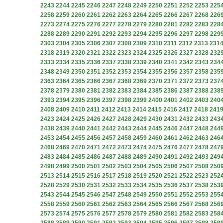
2243
2244
2245
2246
2247
2248
2249
2250
2251
2252
2253
225
2258
2259
2260
2261
2262
2263
2264
2265
2266
2267
2268
226
2273
2274
2275
2276
2277
2278
2279
2280
2281
2282
2283
228
2288
2289
2290
2291
2292
2293
2294
2295
2296
2297
2298
229
2303
2304
2305
2306
2307
2308
2309
2310
2311
2312
2313
231
2318
2319
2320
2321
2322
2323
2324
2325
2326
2327
2328
232
2333
2334
2335
2336
2337
2338
2339
2340
2341
2342
2343
234
2348
2349
2350
2351
2352
2353
2354
2355
2356
2357
2358
235
2363
2364
2365
2366
2367
2368
2369
2370
2371
2372
2373
237
2378
2379
2380
2381
2382
2383
2384
2385
2386
2387
2388
238
2393
2394
2395
2396
2397
2398
2399
2400
2401
2402
2403
240
2408
2409
2410
2411
2412
2413
2414
2415
2416
2417
2418
241
2423
2424
2425
2426
2427
2428
2429
2430
2431
2432
2433
243
2438
2439
2440
2441
2442
2443
2444
2445
2446
2447
2448
244
2453
2454
2455
2456
2457
2458
2459
2460
2461
2462
2463
246
2468
2469
2470
2471
2472
2473
2474
2475
2476
2477
2478
247
2483
2484
2485
2486
2487
2488
2489
2490
2491
2492
2493
249
2498
2499
2500
2501
2502
2503
2504
2505
2506
2507
2508
250
2513
2514
2515
2516
2517
2518
2519
2520
2521
2522
2523
252
2528
2529
2530
2531
2532
2533
2534
2535
2536
2537
2538
253
2543
2544
2545
2546
2547
2548
2549
2550
2551
2552
2553
255
2558
2559
2560
2561
2562
2563
2564
2565
2566
2567
2568
256
2573
2574
2575
2576
2577
2578
2579
2580
2581
2582
2583
258