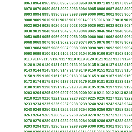
8963
8964
8965
8966
8967
8968
8969
8970
8971
8972
8973
897
8978
8979
8980
8981
8982
8983
8984
8985
8986
8987
8988
898
8993
8994
8995
8996
8997
8998
8999
9000
9001
9002
9003
900
9008
9009
9010
9011
9012
9013
9014
9015
9016
9017
9018
901
9023
9024
9025
9026
9027
9028
9029
9030
9031
9032
9033
903
9038
9039
9040
9041
9042
9043
9044
9045
9046
9047
9048
904
9053
9054
9055
9056
9057
9058
9059
9060
9061
9062
9063
906
9068
9069
9070
9071
9072
9073
9074
9075
9076
9077
9078
907
9083
9084
9085
9086
9087
9088
9089
9090
9091
9092
9093
909
9098
9099
9100
9101
9102
9103
9104
9105
9106
9107
9108
910
9113
9114
9115
9116
9117
9118
9119
9120
9121
9122
9123
9124
9128
9129
9130
9131
9132
9133
9134
9135
9136
9137
9138
913
9143
9144
9145
9146
9147
9148
9149
9150
9151
9152
9153
915
9158
9159
9160
9161
9162
9163
9164
9165
9166
9167
9168
916
9173
9174
9175
9176
9177
9178
9179
9180
9181
9182
9183
918
9188
9189
9190
9191
9192
9193
9194
9195
9196
9197
9198
919
9203
9204
9205
9206
9207
9208
9209
9210
9211
9212
9213
921
9218
9219
9220
9221
9222
9223
9224
9225
9226
9227
9228
922
9233
9234
9235
9236
9237
9238
9239
9240
9241
9242
9243
924
9248
9249
9250
9251
9252
9253
9254
9255
9256
9257
9258
925
9263
9264
9265
9266
9267
9268
9269
9270
9271
9272
9273
927
9278
9279
9280
9281
9282
9283
9284
9285
9286
9287
9288
928
9293
9294
9295
9296
9297
9298
9299
9300
9301
9302
9303
930