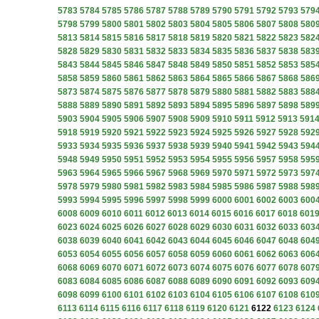
5783
5784
5785
5786
5787
5788
5789
5790
5791
5792
5793
579
5798
5799
5800
5801
5802
5803
5804
5805
5806
5807
5808
580
5813
5814
5815
5816
5817
5818
5819
5820
5821
5822
5823
582
5828
5829
5830
5831
5832
5833
5834
5835
5836
5837
5838
583
5843
5844
5845
5846
5847
5848
5849
5850
5851
5852
5853
585
5858
5859
5860
5861
5862
5863
5864
5865
5866
5867
5868
586
5873
5874
5875
5876
5877
5878
5879
5880
5881
5882
5883
588
5888
5889
5890
5891
5892
5893
5894
5895
5896
5897
5898
589
5903
5904
5905
5906
5907
5908
5909
5910
5911
5912
5913
591
5918
5919
5920
5921
5922
5923
5924
5925
5926
5927
5928
592
5933
5934
5935
5936
5937
5938
5939
5940
5941
5942
5943
594
5948
5949
5950
5951
5952
5953
5954
5955
5956
5957
5958
595
5963
5964
5965
5966
5967
5968
5969
5970
5971
5972
5973
597
5978
5979
5980
5981
5982
5983
5984
5985
5986
5987
5988
598
5993
5994
5995
5996
5997
5998
5999
6000
6001
6002
6003
600
6008
6009
6010
6011
6012
6013
6014
6015
6016
6017
6018
601
6023
6024
6025
6026
6027
6028
6029
6030
6031
6032
6033
603
6038
6039
6040
6041
6042
6043
6044
6045
6046
6047
6048
604
6053
6054
6055
6056
6057
6058
6059
6060
6061
6062
6063
606
6068
6069
6070
6071
6072
6073
6074
6075
6076
6077
6078
607
6083
6084
6085
6086
6087
6088
6089
6090
6091
6092
6093
609
6098
6099
6100
6101
6102
6103
6104
6105
6106
6107
6108
610
6113
6114
6115
6116
6117
6118
6119
6120
6121
6122
6123
6124