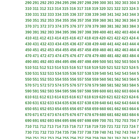
290
291
292
293
294
295
296
297
298
299
300
301
302
303
304
3
310
311
312
313
314
315
316
317
318
319
320
321
322
323
324
3
330
331
332
333
334
335
336
337
338
339
340
341
342
343
344
3
350
351
352
353
354
355
356
357
358
359
360
361
362
363
364
3
370
371
372
373
374
375
376
377
378
379
380
381
382
383
384
3
390
391
392
393
394
395
396
397
398
399
400
401
402
403
404
4
410
411
412
413
414
415
416
417
418
419
420
421
422
423
424
4
430
431
432
433
434
435
436
437
438
439
440
441
442
443
444
4
450
451
452
453
454
455
456
457
458
459
460
461
462
463
464
4
470
471
472
473
474
475
476
477
478
479
480
481
482
483
484
4
490
491
492
493
494
495
496
497
498
499
500
501
502
503
504
5
510
511
512
513
514
515
516
517
518
519
520
521
522
523
524
5
530
531
532
533
534
535
536
537
538
539
540
541
542
543
544
5
550
551
552
553
554
555
556
557
558
559
560
561
562
563
564
5
570
571
572
573
574
575
576
577
578
579
580
581
582
583
584
5
590
591
592
593
594
595
596
597
598
599
600
601
602
603
604
6
610
611
612
613
614
615
616
617
618
619
620
621
622
623
624
6
630
631
632
633
634
635
636
637
638
639
640
641
642
643
644
6
650
651
652
653
654
655
656
657
658
659
660
661
662
663
664
6
670
671
672
673
674
675
676
677
678
679
680
681
682
683
684
6
690
691
692
693
694
695
696
697
698
699
700
701
702
703
704
7
710
711
712
713
714
715
716
717
718
719
720
721
722
723
724
7
730
731
732
733
734
735
736
737
738
739
740
741
742
743
744
7
750
751
752
753
754
755
756
757
758
759
760
761
762
763
764
7