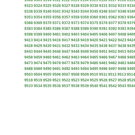
9308
9309
9310
9311
9312
9313
9314
9315
9316
9317
9318
931
9323
9324
9325
9326
9327
9328
9329
9330
9331
9332
9333
933
9338
9339
9340
9341
9342
9343
9344
9345
9346
9347
9348
934
9353
9354
9355
9356
9357
9358
9359
9360
9361
9362
9363
936
9368
9369
9370
9371
9372
9373
9374
9375
9376
9377
9378
937
9383
9384
9385
9386
9387
9388
9389
9390
9391
9392
9393
939
9398
9399
9400
9401
9402
9403
9404
9405
9406
9407
9408
940
9413
9414
9415
9416
9417
9418
9419
9420
9421
9422
9423
942
9428
9429
9430
9431
9432
9433
9434
9435
9436
9437
9438
943
9443
9444
9445
9446
9447
9448
9449
9450
9451
9452
9453
945
9458
9459
9460
9461
9462
9463
9464
9465
9466
9467
9468
946
9473
9474
9475
9476
9477
9478
9479
9480
9481
9482
9483
948
9488
9489
9490
9491
9492
9493
9494
9495
9496
9497
9498
949
9503
9504
9505
9506
9507
9508
9509
9510
9511
9512
9513
951
9518
9519
9520
9521
9522
9523
9524
9525
9526
9527
9528
952
9533
9534
9535
9536
9537
9538
9539
9540
9541
9542
9543
954