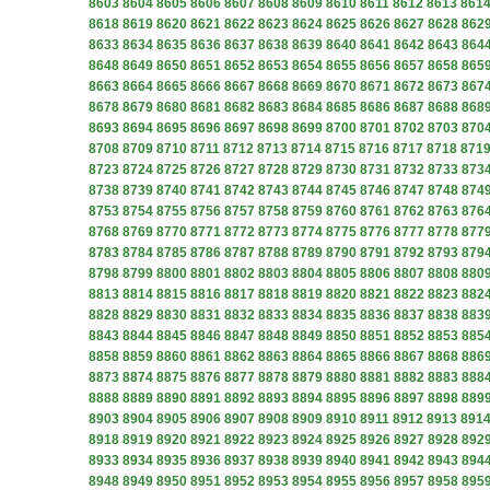
8603
8604
8605
8606
8607
8608
8609
8610
8611
8612
8613
861
8618
8619
8620
8621
8622
8623
8624
8625
8626
8627
8628
862
8633
8634
8635
8636
8637
8638
8639
8640
8641
8642
8643
864
8648
8649
8650
8651
8652
8653
8654
8655
8656
8657
8658
865
8663
8664
8665
8666
8667
8668
8669
8670
8671
8672
8673
867
8678
8679
8680
8681
8682
8683
8684
8685
8686
8687
8688
868
8693
8694
8695
8696
8697
8698
8699
8700
8701
8702
8703
870
8708
8709
8710
8711
8712
8713
8714
8715
8716
8717
8718
871
8723
8724
8725
8726
8727
8728
8729
8730
8731
8732
8733
873
8738
8739
8740
8741
8742
8743
8744
8745
8746
8747
8748
874
8753
8754
8755
8756
8757
8758
8759
8760
8761
8762
8763
876
8768
8769
8770
8771
8772
8773
8774
8775
8776
8777
8778
877
8783
8784
8785
8786
8787
8788
8789
8790
8791
8792
8793
879
8798
8799
8800
8801
8802
8803
8804
8805
8806
8807
8808
880
8813
8814
8815
8816
8817
8818
8819
8820
8821
8822
8823
882
8828
8829
8830
8831
8832
8833
8834
8835
8836
8837
8838
883
8843
8844
8845
8846
8847
8848
8849
8850
8851
8852
8853
885
8858
8859
8860
8861
8862
8863
8864
8865
8866
8867
8868
886
8873
8874
8875
8876
8877
8878
8879
8880
8881
8882
8883
888
8888
8889
8890
8891
8892
8893
8894
8895
8896
8897
8898
889
8903
8904
8905
8906
8907
8908
8909
8910
8911
8912
8913
891
8918
8919
8920
8921
8922
8923
8924
8925
8926
8927
8928
892
8933
8934
8935
8936
8937
8938
8939
8940
8941
8942
8943
894
8948
8949
8950
8951
8952
8953
8954
8955
8956
8957
8958
895