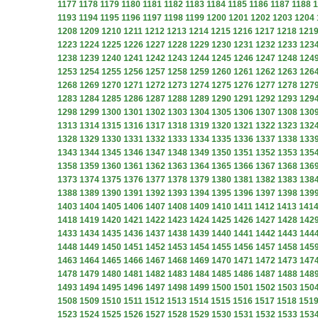
1177
1178
1179
1180
1181
1182
1183
1184
1185
1186
1187
1188
1
1193
1194
1195
1196
1197
1198
1199
1200
1201
1202
1203
1204
1208
1209
1210
1211
1212
1213
1214
1215
1216
1217
1218
121
1223
1224
1225
1226
1227
1228
1229
1230
1231
1232
1233
123
1238
1239
1240
1241
1242
1243
1244
1245
1246
1247
1248
124
1253
1254
1255
1256
1257
1258
1259
1260
1261
1262
1263
126
1268
1269
1270
1271
1272
1273
1274
1275
1276
1277
1278
127
1283
1284
1285
1286
1287
1288
1289
1290
1291
1292
1293
129
1298
1299
1300
1301
1302
1303
1304
1305
1306
1307
1308
130
1313
1314
1315
1316
1317
1318
1319
1320
1321
1322
1323
132
1328
1329
1330
1331
1332
1333
1334
1335
1336
1337
1338
133
1343
1344
1345
1346
1347
1348
1349
1350
1351
1352
1353
135
1358
1359
1360
1361
1362
1363
1364
1365
1366
1367
1368
136
1373
1374
1375
1376
1377
1378
1379
1380
1381
1382
1383
138
1388
1389
1390
1391
1392
1393
1394
1395
1396
1397
1398
139
1403
1404
1405
1406
1407
1408
1409
1410
1411
1412
1413
141
1418
1419
1420
1421
1422
1423
1424
1425
1426
1427
1428
142
1433
1434
1435
1436
1437
1438
1439
1440
1441
1442
1443
144
1448
1449
1450
1451
1452
1453
1454
1455
1456
1457
1458
145
1463
1464
1465
1466
1467
1468
1469
1470
1471
1472
1473
147
1478
1479
1480
1481
1482
1483
1484
1485
1486
1487
1488
148
1493
1494
1495
1496
1497
1498
1499
1500
1501
1502
1503
150
1508
1509
1510
1511
1512
1513
1514
1515
1516
1517
1518
151
1523
1524
1525
1526
1527
1528
1529
1530
1531
1532
1533
153