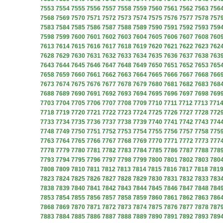
7553
7554
7555
7556
7557
7558
7559
7560
7561
7562
7563
756
7568
7569
7570
7571
7572
7573
7574
7575
7576
7577
7578
757
7583
7584
7585
7586
7587
7588
7589
7590
7591
7592
7593
759
7598
7599
7600
7601
7602
7603
7604
7605
7606
7607
7608
760
7613
7614
7615
7616
7617
7618
7619
7620
7621
7622
7623
762
7628
7629
7630
7631
7632
7633
7634
7635
7636
7637
7638
763
7643
7644
7645
7646
7647
7648
7649
7650
7651
7652
7653
765
7658
7659
7660
7661
7662
7663
7664
7665
7666
7667
7668
766
7673
7674
7675
7676
7677
7678
7679
7680
7681
7682
7683
768
7688
7689
7690
7691
7692
7693
7694
7695
7696
7697
7698
769
7703
7704
7705
7706
7707
7708
7709
7710
7711
7712
7713
771
7718
7719
7720
7721
7722
7723
7724
7725
7726
7727
7728
772
7733
7734
7735
7736
7737
7738
7739
7740
7741
7742
7743
774
7748
7749
7750
7751
7752
7753
7754
7755
7756
7757
7758
775
7763
7764
7765
7766
7767
7768
7769
7770
7771
7772
7773
777
7778
7779
7780
7781
7782
7783
7784
7785
7786
7787
7788
778
7793
7794
7795
7796
7797
7798
7799
7800
7801
7802
7803
780
7808
7809
7810
7811
7812
7813
7814
7815
7816
7817
7818
781
7823
7824
7825
7826
7827
7828
7829
7830
7831
7832
7833
783
7838
7839
7840
7841
7842
7843
7844
7845
7846
7847
7848
784
7853
7854
7855
7856
7857
7858
7859
7860
7861
7862
7863
786
7868
7869
7870
7871
7872
7873
7874
7875
7876
7877
7878
787
7883
7884
7885
7886
7887
7888
7889
7890
7891
7892
7893
789