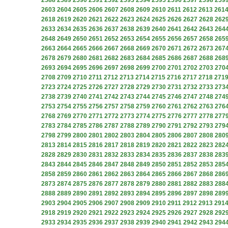
2588
2589
2590
2591
2592
2593
2594
2595
2596
2597
2598
259
2603
2604
2605
2606
2607
2608
2609
2610
2611
2612
2613
261
2618
2619
2620
2621
2622
2623
2624
2625
2626
2627
2628
262
2633
2634
2635
2636
2637
2638
2639
2640
2641
2642
2643
264
2648
2649
2650
2651
2652
2653
2654
2655
2656
2657
2658
265
2663
2664
2665
2666
2667
2668
2669
2670
2671
2672
2673
267
2678
2679
2680
2681
2682
2683
2684
2685
2686
2687
2688
268
2693
2694
2695
2696
2697
2698
2699
2700
2701
2702
2703
270
2708
2709
2710
2711
2712
2713
2714
2715
2716
2717
2718
271
2723
2724
2725
2726
2727
2728
2729
2730
2731
2732
2733
273
2738
2739
2740
2741
2742
2743
2744
2745
2746
2747
2748
274
2753
2754
2755
2756
2757
2758
2759
2760
2761
2762
2763
276
2768
2769
2770
2771
2772
2773
2774
2775
2776
2777
2778
277
2783
2784
2785
2786
2787
2788
2789
2790
2791
2792
2793
279
2798
2799
2800
2801
2802
2803
2804
2805
2806
2807
2808
280
2813
2814
2815
2816
2817
2818
2819
2820
2821
2822
2823
282
2828
2829
2830
2831
2832
2833
2834
2835
2836
2837
2838
283
2843
2844
2845
2846
2847
2848
2849
2850
2851
2852
2853
285
2858
2859
2860
2861
2862
2863
2864
2865
2866
2867
2868
286
2873
2874
2875
2876
2877
2878
2879
2880
2881
2882
2883
288
2888
2889
2890
2891
2892
2893
2894
2895
2896
2897
2898
289
2903
2904
2905
2906
2907
2908
2909
2910
2911
2912
2913
291
2918
2919
2920
2921
2922
2923
2924
2925
2926
2927
2928
292
2933
2934
2935
2936
2937
2938
2939
2940
2941
2942
2943
294