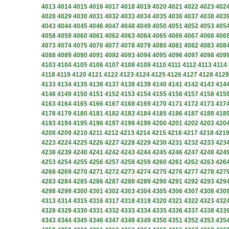
4013
4014
4015
4016
4017
4018
4019
4020
4021
4022
4023
402
4028
4029
4030
4031
4032
4033
4034
4035
4036
4037
4038
403
4043
4044
4045
4046
4047
4048
4049
4050
4051
4052
4053
405
4058
4059
4060
4061
4062
4063
4064
4065
4066
4067
4068
406
4073
4074
4075
4076
4077
4078
4079
4080
4081
4082
4083
408
4088
4089
4090
4091
4092
4093
4094
4095
4096
4097
4098
409
4103
4104
4105
4106
4107
4108
4109
4110
4111
4112
4113
4114
4118
4119
4120
4121
4122
4123
4124
4125
4126
4127
4128
4129
4133
4134
4135
4136
4137
4138
4139
4140
4141
4142
4143
414
4148
4149
4150
4151
4152
4153
4154
4155
4156
4157
4158
415
4163
4164
4165
4166
4167
4168
4169
4170
4171
4172
4173
417
4178
4179
4180
4181
4182
4183
4184
4185
4186
4187
4188
418
4193
4194
4195
4196
4197
4198
4199
4200
4201
4202
4203
420
4208
4209
4210
4211
4212
4213
4214
4215
4216
4217
4218
421
4223
4224
4225
4226
4227
4228
4229
4230
4231
4232
4233
423
4238
4239
4240
4241
4242
4243
4244
4245
4246
4247
4248
424
4253
4254
4255
4256
4257
4258
4259
4260
4261
4262
4263
426
4268
4269
4270
4271
4272
4273
4274
4275
4276
4277
4278
427
4283
4284
4285
4286
4287
4288
4289
4290
4291
4292
4293
429
4298
4299
4300
4301
4302
4303
4304
4305
4306
4307
4308
430
4313
4314
4315
4316
4317
4318
4319
4320
4321
4322
4323
432
4328
4329
4330
4331
4332
4333
4334
4335
4336
4337
4338
433
4343
4344
4345
4346
4347
4348
4349
4350
4351
4352
4353
435