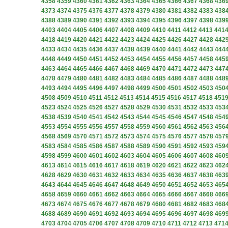
4358
4359
4360
4361
4362
4363
4364
4365
4366
4367
4368
436
4373
4374
4375
4376
4377
4378
4379
4380
4381
4382
4383
438
4388
4389
4390
4391
4392
4393
4394
4395
4396
4397
4398
439
4403
4404
4405
4406
4407
4408
4409
4410
4411
4412
4413
441
4418
4419
4420
4421
4422
4423
4424
4425
4426
4427
4428
442
4433
4434
4435
4436
4437
4438
4439
4440
4441
4442
4443
444
4448
4449
4450
4451
4452
4453
4454
4455
4456
4457
4458
445
4463
4464
4465
4466
4467
4468
4469
4470
4471
4472
4473
447
4478
4479
4480
4481
4482
4483
4484
4485
4486
4487
4488
448
4493
4494
4495
4496
4497
4498
4499
4500
4501
4502
4503
450
4508
4509
4510
4511
4512
4513
4514
4515
4516
4517
4518
451
4523
4524
4525
4526
4527
4528
4529
4530
4531
4532
4533
453
4538
4539
4540
4541
4542
4543
4544
4545
4546
4547
4548
454
4553
4554
4555
4556
4557
4558
4559
4560
4561
4562
4563
456
4568
4569
4570
4571
4572
4573
4574
4575
4576
4577
4578
457
4583
4584
4585
4586
4587
4588
4589
4590
4591
4592
4593
459
4598
4599
4600
4601
4602
4603
4604
4605
4606
4607
4608
460
4613
4614
4615
4616
4617
4618
4619
4620
4621
4622
4623
462
4628
4629
4630
4631
4632
4633
4634
4635
4636
4637
4638
463
4643
4644
4645
4646
4647
4648
4649
4650
4651
4652
4653
465
4658
4659
4660
4661
4662
4663
4664
4665
4666
4667
4668
466
4673
4674
4675
4676
4677
4678
4679
4680
4681
4682
4683
468
4688
4689
4690
4691
4692
4693
4694
4695
4696
4697
4698
469
4703
4704
4705
4706
4707
4708
4709
4710
4711
4712
4713
471