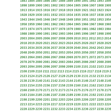
1883
1884
1885
1886
1887
1888
1889
1890
1891
1892
1893
189
1898
1899
1900
1901
1902
1903
1904
1905
1906
1907
1908
190
1913
1914
1915
1916
1917
1918
1919
1920
1921
1922
1923
192
1928
1929
1930
1931
1932
1933
1934
1935
1936
1937
1938
193
1943
1944
1945
1946
1947
1948
1949
1950
1951
1952
1953
195
1958
1959
1960
1961
1962
1963
1964
1965
1966
1967
1968
196
1973
1974
1975
1976
1977
1978
1979
1980
1981
1982
1983
198
1988
1989
1990
1991
1992
1993
1994
1995
1996
1997
1998
199
2003
2004
2005
2006
2007
2008
2009
2010
2011
2012
2013
201
2018
2019
2020
2021
2022
2023
2024
2025
2026
2027
2028
202
2033
2034
2035
2036
2037
2038
2039
2040
2041
2042
2043
204
2048
2049
2050
2051
2052
2053
2054
2055
2056
2057
2058
205
2063
2064
2065
2066
2067
2068
2069
2070
2071
2072
2073
207
2078
2079
2080
2081
2082
2083
2084
2085
2086
2087
2088
208
2093
2094
2095
2096
2097
2098
2099
2100
2101
2102
2103
210
2108
2109
2110
2111
2112
2113
2114
2115
2116
2117
2118
2119
2123
2124
2125
2126
2127
2128
2129
2130
2131
2132
2133
213
2138
2139
2140
2141
2142
2143
2144
2145
2146
2147
2148
214
2153
2154
2155
2156
2157
2158
2159
2160
2161
2162
2163
216
2168
2169
2170
2171
2172
2173
2174
2175
2176
2177
2178
217
2183
2184
2185
2186
2187
2188
2189
2190
2191
2192
2193
219
2198
2199
2200
2201
2202
2203
2204
2205
2206
2207
2208
220
2213
2214
2215
2216
2217
2218
2219
2220
2221
2222
2223
222
2228
2229
2230
2231
2232
2233
2234
2235
2236
2237
2238
223