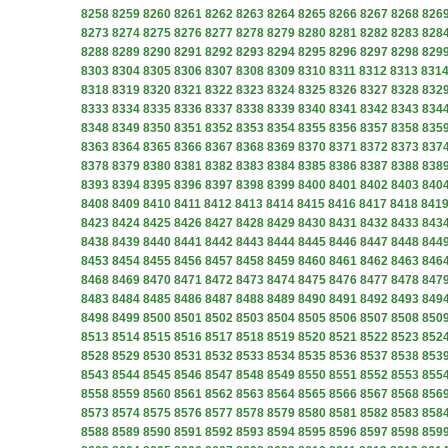
8258
8259
8260
8261
8262
8263
8264
8265
8266
8267
8268
826
8273
8274
8275
8276
8277
8278
8279
8280
8281
8282
8283
828
8288
8289
8290
8291
8292
8293
8294
8295
8296
8297
8298
829
8303
8304
8305
8306
8307
8308
8309
8310
8311
8312
8313
831
8318
8319
8320
8321
8322
8323
8324
8325
8326
8327
8328
832
8333
8334
8335
8336
8337
8338
8339
8340
8341
8342
8343
834
8348
8349
8350
8351
8352
8353
8354
8355
8356
8357
8358
835
8363
8364
8365
8366
8367
8368
8369
8370
8371
8372
8373
837
8378
8379
8380
8381
8382
8383
8384
8385
8386
8387
8388
838
8393
8394
8395
8396
8397
8398
8399
8400
8401
8402
8403
840
8408
8409
8410
8411
8412
8413
8414
8415
8416
8417
8418
841
8423
8424
8425
8426
8427
8428
8429
8430
8431
8432
8433
843
8438
8439
8440
8441
8442
8443
8444
8445
8446
8447
8448
844
8453
8454
8455
8456
8457
8458
8459
8460
8461
8462
8463
846
8468
8469
8470
8471
8472
8473
8474
8475
8476
8477
8478
847
8483
8484
8485
8486
8487
8488
8489
8490
8491
8492
8493
849
8498
8499
8500
8501
8502
8503
8504
8505
8506
8507
8508
850
8513
8514
8515
8516
8517
8518
8519
8520
8521
8522
8523
852
8528
8529
8530
8531
8532
8533
8534
8535
8536
8537
8538
853
8543
8544
8545
8546
8547
8548
8549
8550
8551
8552
8553
855
8558
8559
8560
8561
8562
8563
8564
8565
8566
8567
8568
856
8573
8574
8575
8576
8577
8578
8579
8580
8581
8582
8583
858
8588
8589
8590
8591
8592
8593
8594
8595
8596
8597
8598
859