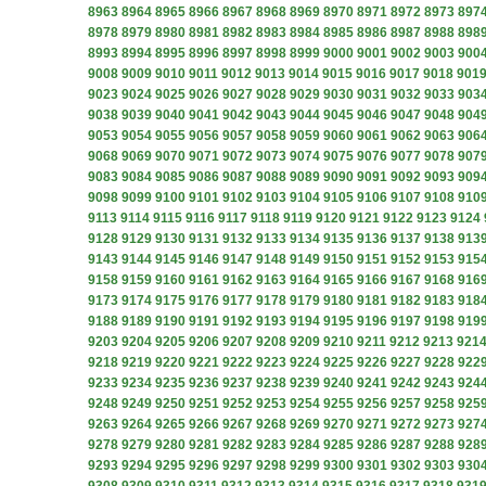
8963
8964
8965
8966
8967
8968
8969
8970
8971
8972
8973
897
8978
8979
8980
8981
8982
8983
8984
8985
8986
8987
8988
898
8993
8994
8995
8996
8997
8998
8999
9000
9001
9002
9003
900
9008
9009
9010
9011
9012
9013
9014
9015
9016
9017
9018
901
9023
9024
9025
9026
9027
9028
9029
9030
9031
9032
9033
903
9038
9039
9040
9041
9042
9043
9044
9045
9046
9047
9048
904
9053
9054
9055
9056
9057
9058
9059
9060
9061
9062
9063
906
9068
9069
9070
9071
9072
9073
9074
9075
9076
9077
9078
907
9083
9084
9085
9086
9087
9088
9089
9090
9091
9092
9093
909
9098
9099
9100
9101
9102
9103
9104
9105
9106
9107
9108
910
9113
9114
9115
9116
9117
9118
9119
9120
9121
9122
9123
9124
9128
9129
9130
9131
9132
9133
9134
9135
9136
9137
9138
913
9143
9144
9145
9146
9147
9148
9149
9150
9151
9152
9153
915
9158
9159
9160
9161
9162
9163
9164
9165
9166
9167
9168
916
9173
9174
9175
9176
9177
9178
9179
9180
9181
9182
9183
918
9188
9189
9190
9191
9192
9193
9194
9195
9196
9197
9198
919
9203
9204
9205
9206
9207
9208
9209
9210
9211
9212
9213
921
9218
9219
9220
9221
9222
9223
9224
9225
9226
9227
9228
922
9233
9234
9235
9236
9237
9238
9239
9240
9241
9242
9243
924
9248
9249
9250
9251
9252
9253
9254
9255
9256
9257
9258
925
9263
9264
9265
9266
9267
9268
9269
9270
9271
9272
9273
927
9278
9279
9280
9281
9282
9283
9284
9285
9286
9287
9288
928
9293
9294
9295
9296
9297
9298
9299
9300
9301
9302
9303
930