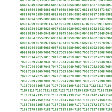
6833
6834
6835
6836
6837
6838
6839
6840
6841
6842
6843
684
6848
6849
6850
6851
6852
6853
6854
6855
6856
6857
6858
685
6863
6864
6865
6866
6867
6868
6869
6870
6871
6872
6873
687
6878
6879
6880
6881
6882
6883
6884
6885
6886
6887
6888
688
6893
6894
6895
6896
6897
6898
6899
6900
6901
6902
6903
690
6908
6909
6910
6911
6912
6913
6914
6915
6916
6917
6918
691
6923
6924
6925
6926
6927
6928
6929
6930
6931
6932
6933
693
6938
6939
6940
6941
6942
6943
6944
6945
6946
6947
6948
694
6953
6954
6955
6956
6957
6958
6959
6960
6961
6962
6963
696
6968
6969
6970
6971
6972
6973
6974
6975
6976
6977
6978
697
6983
6984
6985
6986
6987
6988
6989
6990
6991
6992
6993
699
6998
6999
7000
7001
7002
7003
7004
7005
7006
7007
7008
700
7013
7014
7015
7016
7017
7018
7019
7020
7021
7022
7023
702
7028
7029
7030
7031
7032
7033
7034
7035
7036
7037
7038
703
7043
7044
7045
7046
7047
7048
7049
7050
7051
7052
7053
705
7058
7059
7060
7061
7062
7063
7064
7065
7066
7067
7068
706
7073
7074
7075
7076
7077
7078
7079
7080
7081
7082
7083
708
7088
7089
7090
7091
7092
7093
7094
7095
7096
7097
7098
709
7103
7104
7105
7106
7107
7108
7109
7110
7111
7112
7113
7114
7118
7119
7120
7121
7122
7123
7124
7125
7126
7127
7128
7129
7133
7134
7135
7136
7137
7138
7139
7140
7141
7142
7143
714
7148
7149
7150
7151
7152
7153
7154
7155
7156
7157
7158
715
7163
7164
7165
7166
7167
7168
7169
7170
7171
7172
7173
717
7178
7179
7180
7181
7182
7183
7184
7185
7186
7187
7188
718