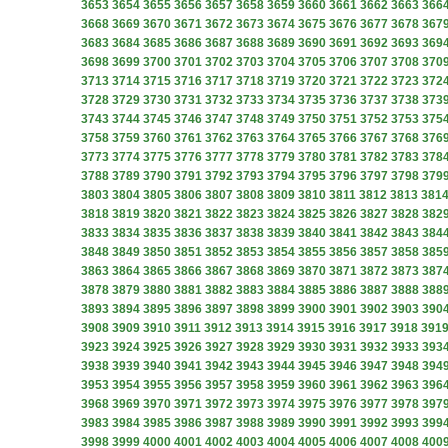
3653
3654
3655
3656
3657
3658
3659
3660
3661
3662
3663
366
3668
3669
3670
3671
3672
3673
3674
3675
3676
3677
3678
367
3683
3684
3685
3686
3687
3688
3689
3690
3691
3692
3693
369
3698
3699
3700
3701
3702
3703
3704
3705
3706
3707
3708
370
3713
3714
3715
3716
3717
3718
3719
3720
3721
3722
3723
372
3728
3729
3730
3731
3732
3733
3734
3735
3736
3737
3738
373
3743
3744
3745
3746
3747
3748
3749
3750
3751
3752
3753
375
3758
3759
3760
3761
3762
3763
3764
3765
3766
3767
3768
376
3773
3774
3775
3776
3777
3778
3779
3780
3781
3782
3783
378
3788
3789
3790
3791
3792
3793
3794
3795
3796
3797
3798
379
3803
3804
3805
3806
3807
3808
3809
3810
3811
3812
3813
381
3818
3819
3820
3821
3822
3823
3824
3825
3826
3827
3828
382
3833
3834
3835
3836
3837
3838
3839
3840
3841
3842
3843
384
3848
3849
3850
3851
3852
3853
3854
3855
3856
3857
3858
385
3863
3864
3865
3866
3867
3868
3869
3870
3871
3872
3873
387
3878
3879
3880
3881
3882
3883
3884
3885
3886
3887
3888
388
3893
3894
3895
3896
3897
3898
3899
3900
3901
3902
3903
390
3908
3909
3910
3911
3912
3913
3914
3915
3916
3917
3918
391
3923
3924
3925
3926
3927
3928
3929
3930
3931
3932
3933
393
3938
3939
3940
3941
3942
3943
3944
3945
3946
3947
3948
394
3953
3954
3955
3956
3957
3958
3959
3960
3961
3962
3963
396
3968
3969
3970
3971
3972
3973
3974
3975
3976
3977
3978
397
3983
3984
3985
3986
3987
3988
3989
3990
3991
3992
3993
399
3998
3999
4000
4001
4002
4003
4004
4005
4006
4007
4008
400