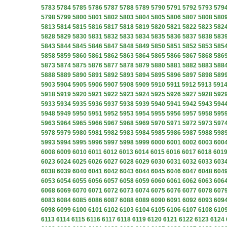
5783
5784
5785
5786
5787
5788
5789
5790
5791
5792
5793
579
5798
5799
5800
5801
5802
5803
5804
5805
5806
5807
5808
580
5813
5814
5815
5816
5817
5818
5819
5820
5821
5822
5823
582
5828
5829
5830
5831
5832
5833
5834
5835
5836
5837
5838
583
5843
5844
5845
5846
5847
5848
5849
5850
5851
5852
5853
585
5858
5859
5860
5861
5862
5863
5864
5865
5866
5867
5868
586
5873
5874
5875
5876
5877
5878
5879
5880
5881
5882
5883
588
5888
5889
5890
5891
5892
5893
5894
5895
5896
5897
5898
589
5903
5904
5905
5906
5907
5908
5909
5910
5911
5912
5913
591
5918
5919
5920
5921
5922
5923
5924
5925
5926
5927
5928
592
5933
5934
5935
5936
5937
5938
5939
5940
5941
5942
5943
594
5948
5949
5950
5951
5952
5953
5954
5955
5956
5957
5958
595
5963
5964
5965
5966
5967
5968
5969
5970
5971
5972
5973
597
5978
5979
5980
5981
5982
5983
5984
5985
5986
5987
5988
598
5993
5994
5995
5996
5997
5998
5999
6000
6001
6002
6003
600
6008
6009
6010
6011
6012
6013
6014
6015
6016
6017
6018
601
6023
6024
6025
6026
6027
6028
6029
6030
6031
6032
6033
603
6038
6039
6040
6041
6042
6043
6044
6045
6046
6047
6048
604
6053
6054
6055
6056
6057
6058
6059
6060
6061
6062
6063
606
6068
6069
6070
6071
6072
6073
6074
6075
6076
6077
6078
607
6083
6084
6085
6086
6087
6088
6089
6090
6091
6092
6093
609
6098
6099
6100
6101
6102
6103
6104
6105
6106
6107
6108
610
6113
6114
6115
6116
6117
6118
6119
6120
6121
6122
6123
6124