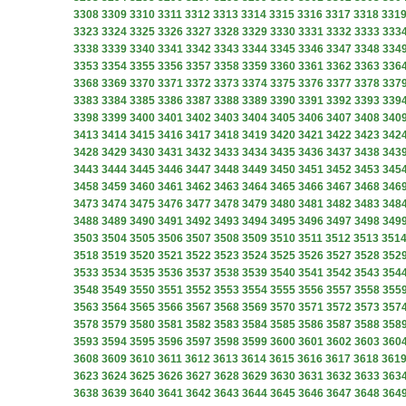
3308
3309
3310
3311
3312
3313
3314
3315
3316
3317
3318
331
3323
3324
3325
3326
3327
3328
3329
3330
3331
3332
3333
333
3338
3339
3340
3341
3342
3343
3344
3345
3346
3347
3348
334
3353
3354
3355
3356
3357
3358
3359
3360
3361
3362
3363
336
3368
3369
3370
3371
3372
3373
3374
3375
3376
3377
3378
337
3383
3384
3385
3386
3387
3388
3389
3390
3391
3392
3393
339
3398
3399
3400
3401
3402
3403
3404
3405
3406
3407
3408
340
3413
3414
3415
3416
3417
3418
3419
3420
3421
3422
3423
342
3428
3429
3430
3431
3432
3433
3434
3435
3436
3437
3438
343
3443
3444
3445
3446
3447
3448
3449
3450
3451
3452
3453
345
3458
3459
3460
3461
3462
3463
3464
3465
3466
3467
3468
346
3473
3474
3475
3476
3477
3478
3479
3480
3481
3482
3483
348
3488
3489
3490
3491
3492
3493
3494
3495
3496
3497
3498
349
3503
3504
3505
3506
3507
3508
3509
3510
3511
3512
3513
351
3518
3519
3520
3521
3522
3523
3524
3525
3526
3527
3528
352
3533
3534
3535
3536
3537
3538
3539
3540
3541
3542
3543
354
3548
3549
3550
3551
3552
3553
3554
3555
3556
3557
3558
355
3563
3564
3565
3566
3567
3568
3569
3570
3571
3572
3573
357
3578
3579
3580
3581
3582
3583
3584
3585
3586
3587
3588
358
3593
3594
3595
3596
3597
3598
3599
3600
3601
3602
3603
360
3608
3609
3610
3611
3612
3613
3614
3615
3616
3617
3618
361
3623
3624
3625
3626
3627
3628
3629
3630
3631
3632
3633
363
3638
3639
3640
3641
3642
3643
3644
3645
3646
3647
3648
364