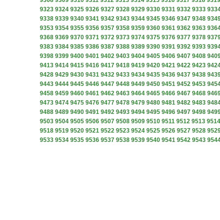
9308
9309
9310
9311
9312
9313
9314
9315
9316
9317
9318
931
9323
9324
9325
9326
9327
9328
9329
9330
9331
9332
9333
933
9338
9339
9340
9341
9342
9343
9344
9345
9346
9347
9348
934
9353
9354
9355
9356
9357
9358
9359
9360
9361
9362
9363
936
9368
9369
9370
9371
9372
9373
9374
9375
9376
9377
9378
937
9383
9384
9385
9386
9387
9388
9389
9390
9391
9392
9393
939
9398
9399
9400
9401
9402
9403
9404
9405
9406
9407
9408
940
9413
9414
9415
9416
9417
9418
9419
9420
9421
9422
9423
942
9428
9429
9430
9431
9432
9433
9434
9435
9436
9437
9438
943
9443
9444
9445
9446
9447
9448
9449
9450
9451
9452
9453
945
9458
9459
9460
9461
9462
9463
9464
9465
9466
9467
9468
946
9473
9474
9475
9476
9477
9478
9479
9480
9481
9482
9483
948
9488
9489
9490
9491
9492
9493
9494
9495
9496
9497
9498
949
9503
9504
9505
9506
9507
9508
9509
9510
9511
9512
9513
951
9518
9519
9520
9521
9522
9523
9524
9525
9526
9527
9528
952
9533
9534
9535
9536
9537
9538
9539
9540
9541
9542
9543
954