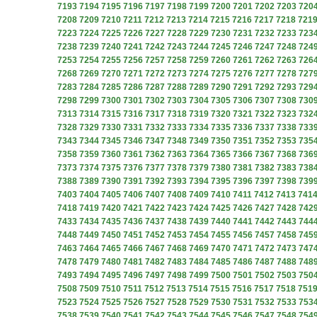
7193
7194
7195
7196
7197
7198
7199
7200
7201
7202
7203
720
7208
7209
7210
7211
7212
7213
7214
7215
7216
7217
7218
721
7223
7224
7225
7226
7227
7228
7229
7230
7231
7232
7233
723
7238
7239
7240
7241
7242
7243
7244
7245
7246
7247
7248
724
7253
7254
7255
7256
7257
7258
7259
7260
7261
7262
7263
726
7268
7269
7270
7271
7272
7273
7274
7275
7276
7277
7278
727
7283
7284
7285
7286
7287
7288
7289
7290
7291
7292
7293
729
7298
7299
7300
7301
7302
7303
7304
7305
7306
7307
7308
730
7313
7314
7315
7316
7317
7318
7319
7320
7321
7322
7323
732
7328
7329
7330
7331
7332
7333
7334
7335
7336
7337
7338
733
7343
7344
7345
7346
7347
7348
7349
7350
7351
7352
7353
735
7358
7359
7360
7361
7362
7363
7364
7365
7366
7367
7368
736
7373
7374
7375
7376
7377
7378
7379
7380
7381
7382
7383
738
7388
7389
7390
7391
7392
7393
7394
7395
7396
7397
7398
739
7403
7404
7405
7406
7407
7408
7409
7410
7411
7412
7413
741
7418
7419
7420
7421
7422
7423
7424
7425
7426
7427
7428
742
7433
7434
7435
7436
7437
7438
7439
7440
7441
7442
7443
744
7448
7449
7450
7451
7452
7453
7454
7455
7456
7457
7458
745
7463
7464
7465
7466
7467
7468
7469
7470
7471
7472
7473
747
7478
7479
7480
7481
7482
7483
7484
7485
7486
7487
7488
748
7493
7494
7495
7496
7497
7498
7499
7500
7501
7502
7503
750
7508
7509
7510
7511
7512
7513
7514
7515
7516
7517
7518
751
7523
7524
7525
7526
7527
7528
7529
7530
7531
7532
7533
753
7538
7539
7540
7541
7542
7543
7544
7545
7546
7547
7548
754