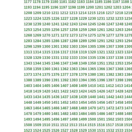
1177
1178
1179
1180
1181
1182
1183
1184
1185
1186
1187
1188
1
1193
1194
1195
1196
1197
1198
1199
1200
1201
1202
1203
1204
1208
1209
1210
1211
1212
1213
1214
1215
1216
1217
1218
121
1223
1224
1225
1226
1227
1228
1229
1230
1231
1232
1233
123
1238
1239
1240
1241
1242
1243
1244
1245
1246
1247
1248
124
1253
1254
1255
1256
1257
1258
1259
1260
1261
1262
1263
126
1268
1269
1270
1271
1272
1273
1274
1275
1276
1277
1278
127
1283
1284
1285
1286
1287
1288
1289
1290
1291
1292
1293
129
1298
1299
1300
1301
1302
1303
1304
1305
1306
1307
1308
130
1313
1314
1315
1316
1317
1318
1319
1320
1321
1322
1323
132
1328
1329
1330
1331
1332
1333
1334
1335
1336
1337
1338
133
1343
1344
1345
1346
1347
1348
1349
1350
1351
1352
1353
135
1358
1359
1360
1361
1362
1363
1364
1365
1366
1367
1368
136
1373
1374
1375
1376
1377
1378
1379
1380
1381
1382
1383
138
1388
1389
1390
1391
1392
1393
1394
1395
1396
1397
1398
139
1403
1404
1405
1406
1407
1408
1409
1410
1411
1412
1413
141
1418
1419
1420
1421
1422
1423
1424
1425
1426
1427
1428
142
1433
1434
1435
1436
1437
1438
1439
1440
1441
1442
1443
144
1448
1449
1450
1451
1452
1453
1454
1455
1456
1457
1458
145
1463
1464
1465
1466
1467
1468
1469
1470
1471
1472
1473
147
1478
1479
1480
1481
1482
1483
1484
1485
1486
1487
1488
148
1493
1494
1495
1496
1497
1498
1499
1500
1501
1502
1503
150
1508
1509
1510
1511
1512
1513
1514
1515
1516
1517
1518
151
1523
1524
1525
1526
1527
1528
1529
1530
1531
1532
1533
153