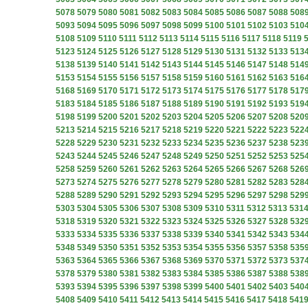
5078
5079
5080
5081
5082
5083
5084
5085
5086
5087
5088
508
5093
5094
5095
5096
5097
5098
5099
5100
5101
5102
5103
510
5108
5109
5110
5111
5112
5113
5114
5115
5116
5117
5118
5119
5123
5124
5125
5126
5127
5128
5129
5130
5131
5132
5133
513
5138
5139
5140
5141
5142
5143
5144
5145
5146
5147
5148
514
5153
5154
5155
5156
5157
5158
5159
5160
5161
5162
5163
516
5168
5169
5170
5171
5172
5173
5174
5175
5176
5177
5178
517
5183
5184
5185
5186
5187
5188
5189
5190
5191
5192
5193
519
5198
5199
5200
5201
5202
5203
5204
5205
5206
5207
5208
520
5213
5214
5215
5216
5217
5218
5219
5220
5221
5222
5223
522
5228
5229
5230
5231
5232
5233
5234
5235
5236
5237
5238
523
5243
5244
5245
5246
5247
5248
5249
5250
5251
5252
5253
525
5258
5259
5260
5261
5262
5263
5264
5265
5266
5267
5268
526
5273
5274
5275
5276
5277
5278
5279
5280
5281
5282
5283
528
5288
5289
5290
5291
5292
5293
5294
5295
5296
5297
5298
529
5303
5304
5305
5306
5307
5308
5309
5310
5311
5312
5313
531
5318
5319
5320
5321
5322
5323
5324
5325
5326
5327
5328
532
5333
5334
5335
5336
5337
5338
5339
5340
5341
5342
5343
534
5348
5349
5350
5351
5352
5353
5354
5355
5356
5357
5358
535
5363
5364
5365
5366
5367
5368
5369
5370
5371
5372
5373
537
5378
5379
5380
5381
5382
5383
5384
5385
5386
5387
5388
538
5393
5394
5395
5396
5397
5398
5399
5400
5401
5402
5403
540
5408
5409
5410
5411
5412
5413
5414
5415
5416
5417
5418
541