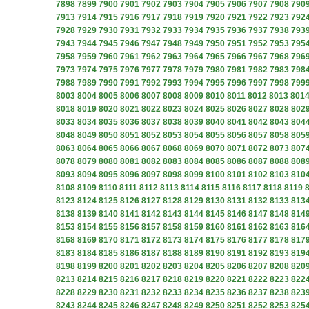
7898
7899
7900
7901
7902
7903
7904
7905
7906
7907
7908
790
7913
7914
7915
7916
7917
7918
7919
7920
7921
7922
7923
792
7928
7929
7930
7931
7932
7933
7934
7935
7936
7937
7938
793
7943
7944
7945
7946
7947
7948
7949
7950
7951
7952
7953
795
7958
7959
7960
7961
7962
7963
7964
7965
7966
7967
7968
796
7973
7974
7975
7976
7977
7978
7979
7980
7981
7982
7983
798
7988
7989
7990
7991
7992
7993
7994
7995
7996
7997
7998
799
8003
8004
8005
8006
8007
8008
8009
8010
8011
8012
8013
801
8018
8019
8020
8021
8022
8023
8024
8025
8026
8027
8028
802
8033
8034
8035
8036
8037
8038
8039
8040
8041
8042
8043
804
8048
8049
8050
8051
8052
8053
8054
8055
8056
8057
8058
805
8063
8064
8065
8066
8067
8068
8069
8070
8071
8072
8073
807
8078
8079
8080
8081
8082
8083
8084
8085
8086
8087
8088
808
8093
8094
8095
8096
8097
8098
8099
8100
8101
8102
8103
810
8108
8109
8110
8111
8112
8113
8114
8115
8116
8117
8118
8119
8123
8124
8125
8126
8127
8128
8129
8130
8131
8132
8133
813
8138
8139
8140
8141
8142
8143
8144
8145
8146
8147
8148
814
8153
8154
8155
8156
8157
8158
8159
8160
8161
8162
8163
816
8168
8169
8170
8171
8172
8173
8174
8175
8176
8177
8178
817
8183
8184
8185
8186
8187
8188
8189
8190
8191
8192
8193
819
8198
8199
8200
8201
8202
8203
8204
8205
8206
8207
8208
820
8213
8214
8215
8216
8217
8218
8219
8220
8221
8222
8223
822
8228
8229
8230
8231
8232
8233
8234
8235
8236
8237
8238
823
8243
8244
8245
8246
8247
8248
8249
8250
8251
8252
8253
825