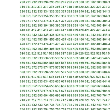
290
291
292
293
294
295
296
297
298
299
300
301
302
303
304
3
310
311
312
313
314
315
316
317
318
319
320
321
322
323
324
3
330
331
332
333
334
335
336
337
338
339
340
341
342
343
344
3
350
351
352
353
354
355
356
357
358
359
360
361
362
363
364
3
370
371
372
373
374
375
376
377
378
379
380
381
382
383
384
3
390
391
392
393
394
395
396
397
398
399
400
401
402
403
404
4
410
411
412
413
414
415
416
417
418
419
420
421
422
423
424
4
430
431
432
433
434
435
436
437
438
439
440
441
442
443
444
4
450
451
452
453
454
455
456
457
458
459
460
461
462
463
464
4
470
471
472
473
474
475
476
477
478
479
480
481
482
483
484
4
490
491
492
493
494
495
496
497
498
499
500
501
502
503
504
5
510
511
512
513
514
515
516
517
518
519
520
521
522
523
524
5
530
531
532
533
534
535
536
537
538
539
540
541
542
543
544
5
550
551
552
553
554
555
556
557
558
559
560
561
562
563
564
5
570
571
572
573
574
575
576
577
578
579
580
581
582
583
584
5
590
591
592
593
594
595
596
597
598
599
600
601
602
603
604
6
610
611
612
613
614
615
616
617
618
619
620
621
622
623
624
6
630
631
632
633
634
635
636
637
638
639
640
641
642
643
644
6
650
651
652
653
654
655
656
657
658
659
660
661
662
663
664
6
670
671
672
673
674
675
676
677
678
679
680
681
682
683
684
6
690
691
692
693
694
695
696
697
698
699
700
701
702
703
704
7
710
711
712
713
714
715
716
717
718
719
720
721
722
723
724
7
730
731
732
733
734
735
736
737
738
739
740
741
742
743
744
7
750
751
752
753
754
755
756
757
758
759
760
761
762
763
764
7