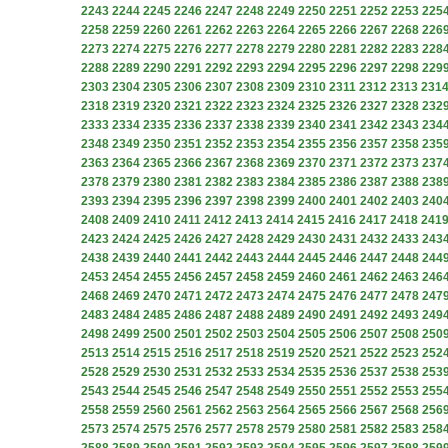
2243
2244
2245
2246
2247
2248
2249
2250
2251
2252
2253
225
2258
2259
2260
2261
2262
2263
2264
2265
2266
2267
2268
226
2273
2274
2275
2276
2277
2278
2279
2280
2281
2282
2283
228
2288
2289
2290
2291
2292
2293
2294
2295
2296
2297
2298
229
2303
2304
2305
2306
2307
2308
2309
2310
2311
2312
2313
231
2318
2319
2320
2321
2322
2323
2324
2325
2326
2327
2328
232
2333
2334
2335
2336
2337
2338
2339
2340
2341
2342
2343
234
2348
2349
2350
2351
2352
2353
2354
2355
2356
2357
2358
235
2363
2364
2365
2366
2367
2368
2369
2370
2371
2372
2373
237
2378
2379
2380
2381
2382
2383
2384
2385
2386
2387
2388
238
2393
2394
2395
2396
2397
2398
2399
2400
2401
2402
2403
240
2408
2409
2410
2411
2412
2413
2414
2415
2416
2417
2418
241
2423
2424
2425
2426
2427
2428
2429
2430
2431
2432
2433
243
2438
2439
2440
2441
2442
2443
2444
2445
2446
2447
2448
244
2453
2454
2455
2456
2457
2458
2459
2460
2461
2462
2463
246
2468
2469
2470
2471
2472
2473
2474
2475
2476
2477
2478
247
2483
2484
2485
2486
2487
2488
2489
2490
2491
2492
2493
249
2498
2499
2500
2501
2502
2503
2504
2505
2506
2507
2508
250
2513
2514
2515
2516
2517
2518
2519
2520
2521
2522
2523
252
2528
2529
2530
2531
2532
2533
2534
2535
2536
2537
2538
253
2543
2544
2545
2546
2547
2548
2549
2550
2551
2552
2553
255
2558
2559
2560
2561
2562
2563
2564
2565
2566
2567
2568
256
2573
2574
2575
2576
2577
2578
2579
2580
2581
2582
2583
258