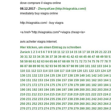
dove comprare il viagra online
08.12.2017
-
ZhenyaKaw
(http://viagrakia.com/)
imediately buy viagra online
http://viagrakia.com/ - buy viagra
<a href="http://viagrakia.com/">viagra cheap</a>
avis acheter viagra internet.
Hier klicken, um einen Eintrag zu schreiben
Zurück
1
2
3
4
5
6
7
8
9
10
11
12
13
14
15
16
17
18
19
20
21
22
23
30
31
32
33
34
35
36
37
38
39
40
41
42
43
44
45
46
47
48
49
50
5
58
59
60
61
62
63
64
65
66
67
68
69
70
71
72
73
74
75
76
77
78
7
86
87
88
89
90
91
92
93
94
95
96
97
98
99
100
101
102
103
104
1
110
111
112
113
114
115
116
117
118
119
120
121
122
123
124
12
130
131
132
133
134
135
136
137
138
139
140
141
142
143
144
1
150
151
152
153
154
155
156
157
158
159
160
161
162
163
164
1
170
171
172
173
174
175
176
177
178
179
180
181
182
183
184
1
190
191
192
193
194
195
196
197
198
199
200
201
202
203
204
2
210
211
212
213
214
215
216
217
218
219
220
221
222
223
224
2
230
231
232
233
234
235
236
237
238
239
240
241
242
243
244
2
250
251
252
253
254
255
256
257
258
259
260
261
262
263
264
2
270
271
272
273
274
275
276
277
278
279
280
281
282
283
284
2