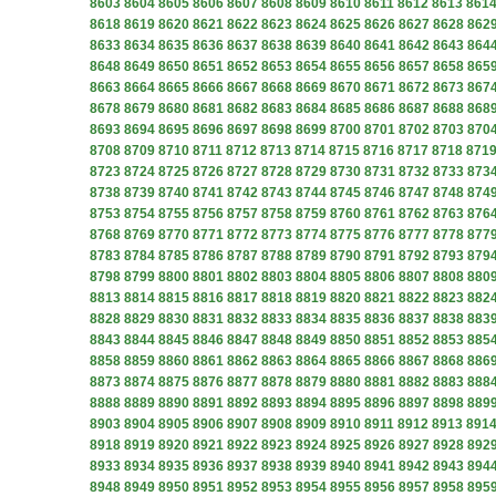
8603
8604
8605
8606
8607
8608
8609
8610
8611
8612
8613
861
8618
8619
8620
8621
8622
8623
8624
8625
8626
8627
8628
862
8633
8634
8635
8636
8637
8638
8639
8640
8641
8642
8643
864
8648
8649
8650
8651
8652
8653
8654
8655
8656
8657
8658
865
8663
8664
8665
8666
8667
8668
8669
8670
8671
8672
8673
867
8678
8679
8680
8681
8682
8683
8684
8685
8686
8687
8688
868
8693
8694
8695
8696
8697
8698
8699
8700
8701
8702
8703
870
8708
8709
8710
8711
8712
8713
8714
8715
8716
8717
8718
871
8723
8724
8725
8726
8727
8728
8729
8730
8731
8732
8733
873
8738
8739
8740
8741
8742
8743
8744
8745
8746
8747
8748
874
8753
8754
8755
8756
8757
8758
8759
8760
8761
8762
8763
876
8768
8769
8770
8771
8772
8773
8774
8775
8776
8777
8778
877
8783
8784
8785
8786
8787
8788
8789
8790
8791
8792
8793
879
8798
8799
8800
8801
8802
8803
8804
8805
8806
8807
8808
880
8813
8814
8815
8816
8817
8818
8819
8820
8821
8822
8823
882
8828
8829
8830
8831
8832
8833
8834
8835
8836
8837
8838
883
8843
8844
8845
8846
8847
8848
8849
8850
8851
8852
8853
885
8858
8859
8860
8861
8862
8863
8864
8865
8866
8867
8868
886
8873
8874
8875
8876
8877
8878
8879
8880
8881
8882
8883
888
8888
8889
8890
8891
8892
8893
8894
8895
8896
8897
8898
889
8903
8904
8905
8906
8907
8908
8909
8910
8911
8912
8913
891
8918
8919
8920
8921
8922
8923
8924
8925
8926
8927
8928
892
8933
8934
8935
8936
8937
8938
8939
8940
8941
8942
8943
894
8948
8949
8950
8951
8952
8953
8954
8955
8956
8957
8958
895