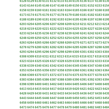
6128
6129
6130
6131
6132
6133
6134
6135
6136
6137
6138
613
6143
6144
6145
6146
6147
6148
6149
6150
6151
6152
6153
615
6158
6159
6160
6161
6162
6163
6164
6165
6166
6167
6168
616
6173
6174
6175
6176
6177
6178
6179
6180
6181
6182
6183
618
6188
6189
6190
6191
6192
6193
6194
6195
6196
6197
6198
619
6203
6204
6205
6206
6207
6208
6209
6210
6211
6212
6213
621
6218
6219
6220
6221
6222
6223
6224
6225
6226
6227
6228
622
6233
6234
6235
6236
6237
6238
6239
6240
6241
6242
6243
624
6248
6249
6250
6251
6252
6253
6254
6255
6256
6257
6258
625
6263
6264
6265
6266
6267
6268
6269
6270
6271
6272
6273
627
6278
6279
6280
6281
6282
6283
6284
6285
6286
6287
6288
628
6293
6294
6295
6296
6297
6298
6299
6300
6301
6302
6303
630
6308
6309
6310
6311
6312
6313
6314
6315
6316
6317
6318
631
6323
6324
6325
6326
6327
6328
6329
6330
6331
6332
6333
633
6338
6339
6340
6341
6342
6343
6344
6345
6346
6347
6348
634
6353
6354
6355
6356
6357
6358
6359
6360
6361
6362
6363
636
6368
6369
6370
6371
6372
6373
6374
6375
6376
6377
6378
637
6383
6384
6385
6386
6387
6388
6389
6390
6391
6392
6393
639
6398
6399
6400
6401
6402
6403
6404
6405
6406
6407
6408
640
6413
6414
6415
6416
6417
6418
6419
6420
6421
6422
6423
642
6428
6429
6430
6431
6432
6433
6434
6435
6436
6437
6438
643
6443
6444
6445
6446
6447
6448
6449
6450
6451
6452
6453
645
6458
6459
6460
6461
6462
6463
6464
6465
6466
6467
6468
646
6473
6474
6475
6476
6477
6478
6479
6480
6481
6482
6483
648