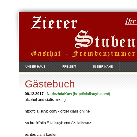
UNSER HAUS
FREIZEIT
IN DER NÄHE
Gästebuch
08.12.2017
-
NadezhdaKaw
(http://cialisuyb.com/)
alcohol and cialis mixing
http://cialisuyb.com/ - order cialis online
<a href="http://cialisuyb.com/">cialis</a>
echtes cialis kaufen