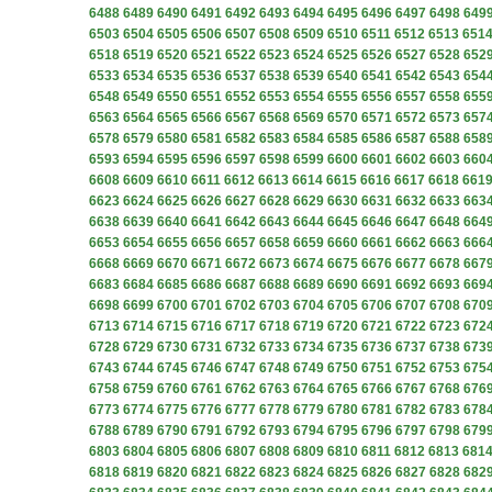
6488
6489
6490
6491
6492
6493
6494
6495
6496
6497
6498
649
6503
6504
6505
6506
6507
6508
6509
6510
6511
6512
6513
651
6518
6519
6520
6521
6522
6523
6524
6525
6526
6527
6528
652
6533
6534
6535
6536
6537
6538
6539
6540
6541
6542
6543
654
6548
6549
6550
6551
6552
6553
6554
6555
6556
6557
6558
655
6563
6564
6565
6566
6567
6568
6569
6570
6571
6572
6573
657
6578
6579
6580
6581
6582
6583
6584
6585
6586
6587
6588
658
6593
6594
6595
6596
6597
6598
6599
6600
6601
6602
6603
660
6608
6609
6610
6611
6612
6613
6614
6615
6616
6617
6618
661
6623
6624
6625
6626
6627
6628
6629
6630
6631
6632
6633
663
6638
6639
6640
6641
6642
6643
6644
6645
6646
6647
6648
664
6653
6654
6655
6656
6657
6658
6659
6660
6661
6662
6663
666
6668
6669
6670
6671
6672
6673
6674
6675
6676
6677
6678
667
6683
6684
6685
6686
6687
6688
6689
6690
6691
6692
6693
669
6698
6699
6700
6701
6702
6703
6704
6705
6706
6707
6708
670
6713
6714
6715
6716
6717
6718
6719
6720
6721
6722
6723
672
6728
6729
6730
6731
6732
6733
6734
6735
6736
6737
6738
673
6743
6744
6745
6746
6747
6748
6749
6750
6751
6752
6753
675
6758
6759
6760
6761
6762
6763
6764
6765
6766
6767
6768
676
6773
6774
6775
6776
6777
6778
6779
6780
6781
6782
6783
678
6788
6789
6790
6791
6792
6793
6794
6795
6796
6797
6798
679
6803
6804
6805
6806
6807
6808
6809
6810
6811
6812
6813
681
6818
6819
6820
6821
6822
6823
6824
6825
6826
6827
6828
682