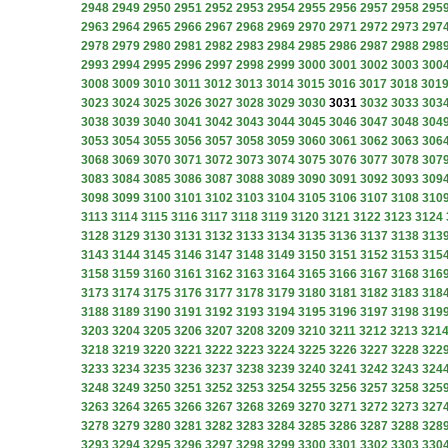
2948
2949
2950
2951
2952
2953
2954
2955
2956
2957
2958
295
2963
2964
2965
2966
2967
2968
2969
2970
2971
2972
2973
297
2978
2979
2980
2981
2982
2983
2984
2985
2986
2987
2988
298
2993
2994
2995
2996
2997
2998
2999
3000
3001
3002
3003
300
3008
3009
3010
3011
3012
3013
3014
3015
3016
3017
3018
301
3023
3024
3025
3026
3027
3028
3029
3030
3031
3032
3033
303
3038
3039
3040
3041
3042
3043
3044
3045
3046
3047
3048
304
3053
3054
3055
3056
3057
3058
3059
3060
3061
3062
3063
306
3068
3069
3070
3071
3072
3073
3074
3075
3076
3077
3078
307
3083
3084
3085
3086
3087
3088
3089
3090
3091
3092
3093
309
3098
3099
3100
3101
3102
3103
3104
3105
3106
3107
3108
310
3113
3114
3115
3116
3117
3118
3119
3120
3121
3122
3123
3124
3128
3129
3130
3131
3132
3133
3134
3135
3136
3137
3138
313
3143
3144
3145
3146
3147
3148
3149
3150
3151
3152
3153
315
3158
3159
3160
3161
3162
3163
3164
3165
3166
3167
3168
316
3173
3174
3175
3176
3177
3178
3179
3180
3181
3182
3183
318
3188
3189
3190
3191
3192
3193
3194
3195
3196
3197
3198
319
3203
3204
3205
3206
3207
3208
3209
3210
3211
3212
3213
321
3218
3219
3220
3221
3222
3223
3224
3225
3226
3227
3228
322
3233
3234
3235
3236
3237
3238
3239
3240
3241
3242
3243
324
3248
3249
3250
3251
3252
3253
3254
3255
3256
3257
3258
325
3263
3264
3265
3266
3267
3268
3269
3270
3271
3272
3273
327
3278
3279
3280
3281
3282
3283
3284
3285
3286
3287
3288
328
3293
3294
3295
3296
3297
3298
3299
3300
3301
3302
3303
330