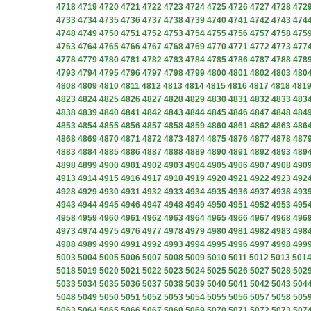
4718
4719
4720
4721
4722
4723
4724
4725
4726
4727
4728
472
4733
4734
4735
4736
4737
4738
4739
4740
4741
4742
4743
474
4748
4749
4750
4751
4752
4753
4754
4755
4756
4757
4758
475
4763
4764
4765
4766
4767
4768
4769
4770
4771
4772
4773
477
4778
4779
4780
4781
4782
4783
4784
4785
4786
4787
4788
478
4793
4794
4795
4796
4797
4798
4799
4800
4801
4802
4803
480
4808
4809
4810
4811
4812
4813
4814
4815
4816
4817
4818
481
4823
4824
4825
4826
4827
4828
4829
4830
4831
4832
4833
483
4838
4839
4840
4841
4842
4843
4844
4845
4846
4847
4848
484
4853
4854
4855
4856
4857
4858
4859
4860
4861
4862
4863
486
4868
4869
4870
4871
4872
4873
4874
4875
4876
4877
4878
487
4883
4884
4885
4886
4887
4888
4889
4890
4891
4892
4893
489
4898
4899
4900
4901
4902
4903
4904
4905
4906
4907
4908
490
4913
4914
4915
4916
4917
4918
4919
4920
4921
4922
4923
492
4928
4929
4930
4931
4932
4933
4934
4935
4936
4937
4938
493
4943
4944
4945
4946
4947
4948
4949
4950
4951
4952
4953
495
4958
4959
4960
4961
4962
4963
4964
4965
4966
4967
4968
496
4973
4974
4975
4976
4977
4978
4979
4980
4981
4982
4983
498
4988
4989
4990
4991
4992
4993
4994
4995
4996
4997
4998
499
5003
5004
5005
5006
5007
5008
5009
5010
5011
5012
5013
501
5018
5019
5020
5021
5022
5023
5024
5025
5026
5027
5028
502
5033
5034
5035
5036
5037
5038
5039
5040
5041
5042
5043
504
5048
5049
5050
5051
5052
5053
5054
5055
5056
5057
5058
505
5063
5064
5065
5066
5067
5068
5069
5070
5071
5072
5073
507