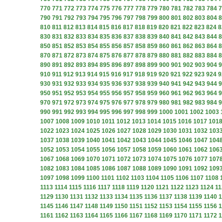
770
771
772
773
774
775
776
777
778
779
780
781
782
783
784
7
790
791
792
793
794
795
796
797
798
799
800
801
802
803
804
8
810
811
812
813
814
815
816
817
818
819
820
821
822
823
824
8
830
831
832
833
834
835
836
837
838
839
840
841
842
843
844
8
850
851
852
853
854
855
856
857
858
859
860
861
862
863
864
8
870
871
872
873
874
875
876
877
878
879
880
881
882
883
884
8
890
891
892
893
894
895
896
897
898
899
900
901
902
903
904
9
910
911
912
913
914
915
916
917
918
919
920
921
922
923
924
9
930
931
932
933
934
935
936
937
938
939
940
941
942
943
944
9
950
951
952
953
954
955
956
957
958
959
960
961
962
963
964
9
970
971
972
973
974
975
976
977
978
979
980
981
982
983
984
9
990
991
992
993
994
995
996
997
998
999
1000
1001
1002
1003
1007
1008
1009
1010
1011
1012
1013
1014
1015
1016
1017
101
1022
1023
1024
1025
1026
1027
1028
1029
1030
1031
1032
103
1037
1038
1039
1040
1041
1042
1043
1044
1045
1046
1047
104
1052
1053
1054
1055
1056
1057
1058
1059
1060
1061
1062
106
1067
1068
1069
1070
1071
1072
1073
1074
1075
1076
1077
107
1082
1083
1084
1085
1086
1087
1088
1089
1090
1091
1092
109
1097
1098
1099
1100
1101
1102
1103
1104
1105
1106
1107
1108
1113
1114
1115
1116
1117
1118
1119
1120
1121
1122
1123
1124
11
1129
1130
1131
1132
1133
1134
1135
1136
1137
1138
1139
1140
1
1145
1146
1147
1148
1149
1150
1151
1152
1153
1154
1155
1156
1
1161
1162
1163
1164
1165
1166
1167
1168
1169
1170
1171
1172
1