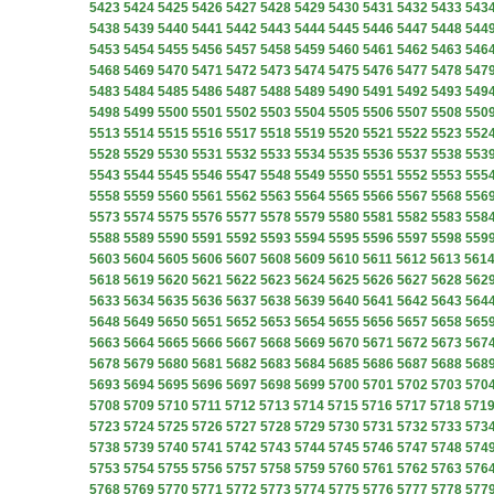
5423
5424
5425
5426
5427
5428
5429
5430
5431
5432
5433
543
5438
5439
5440
5441
5442
5443
5444
5445
5446
5447
5448
544
5453
5454
5455
5456
5457
5458
5459
5460
5461
5462
5463
546
5468
5469
5470
5471
5472
5473
5474
5475
5476
5477
5478
547
5483
5484
5485
5486
5487
5488
5489
5490
5491
5492
5493
549
5498
5499
5500
5501
5502
5503
5504
5505
5506
5507
5508
550
5513
5514
5515
5516
5517
5518
5519
5520
5521
5522
5523
552
5528
5529
5530
5531
5532
5533
5534
5535
5536
5537
5538
553
5543
5544
5545
5546
5547
5548
5549
5550
5551
5552
5553
555
5558
5559
5560
5561
5562
5563
5564
5565
5566
5567
5568
556
5573
5574
5575
5576
5577
5578
5579
5580
5581
5582
5583
558
5588
5589
5590
5591
5592
5593
5594
5595
5596
5597
5598
559
5603
5604
5605
5606
5607
5608
5609
5610
5611
5612
5613
561
5618
5619
5620
5621
5622
5623
5624
5625
5626
5627
5628
562
5633
5634
5635
5636
5637
5638
5639
5640
5641
5642
5643
564
5648
5649
5650
5651
5652
5653
5654
5655
5656
5657
5658
565
5663
5664
5665
5666
5667
5668
5669
5670
5671
5672
5673
567
5678
5679
5680
5681
5682
5683
5684
5685
5686
5687
5688
568
5693
5694
5695
5696
5697
5698
5699
5700
5701
5702
5703
570
5708
5709
5710
5711
5712
5713
5714
5715
5716
5717
5718
571
5723
5724
5725
5726
5727
5728
5729
5730
5731
5732
5733
573
5738
5739
5740
5741
5742
5743
5744
5745
5746
5747
5748
574
5753
5754
5755
5756
5757
5758
5759
5760
5761
5762
5763
576
5768
5769
5770
5771
5772
5773
5774
5775
5776
5777
5778
577