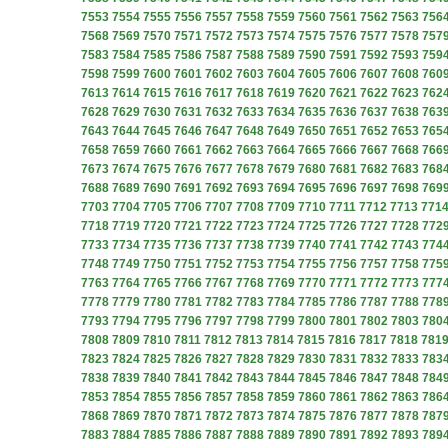
7553
7554
7555
7556
7557
7558
7559
7560
7561
7562
7563
756
7568
7569
7570
7571
7572
7573
7574
7575
7576
7577
7578
757
7583
7584
7585
7586
7587
7588
7589
7590
7591
7592
7593
759
7598
7599
7600
7601
7602
7603
7604
7605
7606
7607
7608
760
7613
7614
7615
7616
7617
7618
7619
7620
7621
7622
7623
762
7628
7629
7630
7631
7632
7633
7634
7635
7636
7637
7638
763
7643
7644
7645
7646
7647
7648
7649
7650
7651
7652
7653
765
7658
7659
7660
7661
7662
7663
7664
7665
7666
7667
7668
766
7673
7674
7675
7676
7677
7678
7679
7680
7681
7682
7683
768
7688
7689
7690
7691
7692
7693
7694
7695
7696
7697
7698
769
7703
7704
7705
7706
7707
7708
7709
7710
7711
7712
7713
771
7718
7719
7720
7721
7722
7723
7724
7725
7726
7727
7728
772
7733
7734
7735
7736
7737
7738
7739
7740
7741
7742
7743
774
7748
7749
7750
7751
7752
7753
7754
7755
7756
7757
7758
775
7763
7764
7765
7766
7767
7768
7769
7770
7771
7772
7773
777
7778
7779
7780
7781
7782
7783
7784
7785
7786
7787
7788
778
7793
7794
7795
7796
7797
7798
7799
7800
7801
7802
7803
780
7808
7809
7810
7811
7812
7813
7814
7815
7816
7817
7818
781
7823
7824
7825
7826
7827
7828
7829
7830
7831
7832
7833
783
7838
7839
7840
7841
7842
7843
7844
7845
7846
7847
7848
784
7853
7854
7855
7856
7857
7858
7859
7860
7861
7862
7863
786
7868
7869
7870
7871
7872
7873
7874
7875
7876
7877
7878
787
7883
7884
7885
7886
7887
7888
7889
7890
7891
7892
7893
789