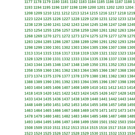
1177
1178
1179
1180
1181
1182
1183
1184
1185
1186
1187
1188
1
1193
1194
1195
1196
1197
1198
1199
1200
1201
1202
1203
1204
1208
1209
1210
1211
1212
1213
1214
1215
1216
1217
1218
121
1223
1224
1225
1226
1227
1228
1229
1230
1231
1232
1233
123
1238
1239
1240
1241
1242
1243
1244
1245
1246
1247
1248
124
1253
1254
1255
1256
1257
1258
1259
1260
1261
1262
1263
126
1268
1269
1270
1271
1272
1273
1274
1275
1276
1277
1278
127
1283
1284
1285
1286
1287
1288
1289
1290
1291
1292
1293
129
1298
1299
1300
1301
1302
1303
1304
1305
1306
1307
1308
130
1313
1314
1315
1316
1317
1318
1319
1320
1321
1322
1323
132
1328
1329
1330
1331
1332
1333
1334
1335
1336
1337
1338
133
1343
1344
1345
1346
1347
1348
1349
1350
1351
1352
1353
135
1358
1359
1360
1361
1362
1363
1364
1365
1366
1367
1368
136
1373
1374
1375
1376
1377
1378
1379
1380
1381
1382
1383
138
1388
1389
1390
1391
1392
1393
1394
1395
1396
1397
1398
139
1403
1404
1405
1406
1407
1408
1409
1410
1411
1412
1413
141
1418
1419
1420
1421
1422
1423
1424
1425
1426
1427
1428
142
1433
1434
1435
1436
1437
1438
1439
1440
1441
1442
1443
144
1448
1449
1450
1451
1452
1453
1454
1455
1456
1457
1458
145
1463
1464
1465
1466
1467
1468
1469
1470
1471
1472
1473
147
1478
1479
1480
1481
1482
1483
1484
1485
1486
1487
1488
148
1493
1494
1495
1496
1497
1498
1499
1500
1501
1502
1503
150
1508
1509
1510
1511
1512
1513
1514
1515
1516
1517
1518
151
1523
1524
1525
1526
1527
1528
1529
1530
1531
1532
1533
153