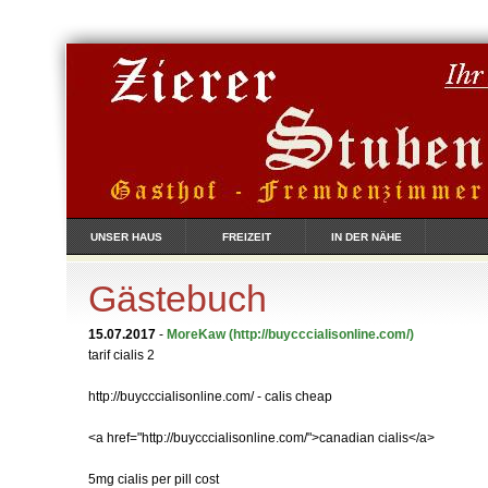
UNSER HAUS
FREIZEIT
IN DER NÄHE
Gästebuch
15.07.2017
-
MoreKaw
(http://buycccialisonline.com/)
tarif cialis 2
http://buycccialisonline.com/ - calis cheap
<a href="http://buycccialisonline.com/">canadian cialis</a>
5mg cialis per pill cost