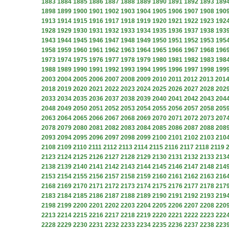
1883
1884
1885
1886
1887
1888
1889
1890
1891
1892
1893
189
1898
1899
1900
1901
1902
1903
1904
1905
1906
1907
1908
190
1913
1914
1915
1916
1917
1918
1919
1920
1921
1922
1923
192
1928
1929
1930
1931
1932
1933
1934
1935
1936
1937
1938
193
1943
1944
1945
1946
1947
1948
1949
1950
1951
1952
1953
195
1958
1959
1960
1961
1962
1963
1964
1965
1966
1967
1968
196
1973
1974
1975
1976
1977
1978
1979
1980
1981
1982
1983
198
1988
1989
1990
1991
1992
1993
1994
1995
1996
1997
1998
199
2003
2004
2005
2006
2007
2008
2009
2010
2011
2012
2013
201
2018
2019
2020
2021
2022
2023
2024
2025
2026
2027
2028
202
2033
2034
2035
2036
2037
2038
2039
2040
2041
2042
2043
204
2048
2049
2050
2051
2052
2053
2054
2055
2056
2057
2058
205
2063
2064
2065
2066
2067
2068
2069
2070
2071
2072
2073
207
2078
2079
2080
2081
2082
2083
2084
2085
2086
2087
2088
208
2093
2094
2095
2096
2097
2098
2099
2100
2101
2102
2103
210
2108
2109
2110
2111
2112
2113
2114
2115
2116
2117
2118
2119
2123
2124
2125
2126
2127
2128
2129
2130
2131
2132
2133
213
2138
2139
2140
2141
2142
2143
2144
2145
2146
2147
2148
214
2153
2154
2155
2156
2157
2158
2159
2160
2161
2162
2163
216
2168
2169
2170
2171
2172
2173
2174
2175
2176
2177
2178
217
2183
2184
2185
2186
2187
2188
2189
2190
2191
2192
2193
219
2198
2199
2200
2201
2202
2203
2204
2205
2206
2207
2208
220
2213
2214
2215
2216
2217
2218
2219
2220
2221
2222
2223
222
2228
2229
2230
2231
2232
2233
2234
2235
2236
2237
2238
223