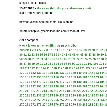
kaiser price for cialis
15.07.2017
-
MoreKaw
(http://buycccialisonline.com/)
cialis and zenerex together
http://buycccialisonline.com/ - cialis online
<a href="http://buycccialisonline.com/">tadalafil</a>
cialis comprim
Hier klicken, um einen Eintrag zu schreiben
Zurück
1
2
3
4
5
6
7
8
9
10
11
12
13
14
15
16
17
18
19
20
21
22
23
30
31
32
33
34
35
36
37
38
39
40
41
42
43
44
45
46
47
48
49
50
5
58
59
60
61
62
63
64
65
66
67
68
69
70
71
72
73
74
75
76
77
78
7
86
87
88
89
90
91
92
93
94
95
96
97
98
99
100
101
102
103
104
1
110
111
112
113
114
115
116
117
118
119
120
121
122
123
124
12
130
131
132
133
134
135
136
137
138
139
140
141
142
143
144
1
150
151
152
153
154
155
156
157
158
159
160
161
162
163
164
1
170
171
172
173
174
175
176
177
178
179
180
181
182
183
184
1
190
191
192
193
194
195
196
197
198
199
200
201
202
203
204
2
210
211
212
213
214
215
216
217
218
219
220
221
222
223
224
2
230
231
232
233
234
235
236
237
238
239
240
241
242
243
244
2
250
251
252
253
254
255
256
257
258
259
260
261
262
263
264
2
270
271
272
273
274
275
276
277
278
279
280
281
282
283
284
2