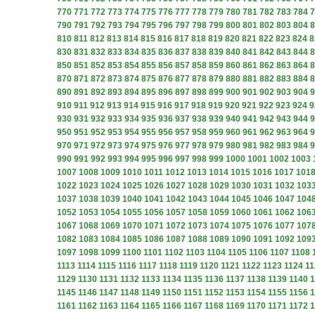
770
771
772
773
774
775
776
777
778
779
780
781
782
783
784
7
790
791
792
793
794
795
796
797
798
799
800
801
802
803
804
8
810
811
812
813
814
815
816
817
818
819
820
821
822
823
824
8
830
831
832
833
834
835
836
837
838
839
840
841
842
843
844
8
850
851
852
853
854
855
856
857
858
859
860
861
862
863
864
8
870
871
872
873
874
875
876
877
878
879
880
881
882
883
884
8
890
891
892
893
894
895
896
897
898
899
900
901
902
903
904
9
910
911
912
913
914
915
916
917
918
919
920
921
922
923
924
9
930
931
932
933
934
935
936
937
938
939
940
941
942
943
944
9
950
951
952
953
954
955
956
957
958
959
960
961
962
963
964
9
970
971
972
973
974
975
976
977
978
979
980
981
982
983
984
9
990
991
992
993
994
995
996
997
998
999
1000
1001
1002
1003
1007
1008
1009
1010
1011
1012
1013
1014
1015
1016
1017
101
1022
1023
1024
1025
1026
1027
1028
1029
1030
1031
1032
103
1037
1038
1039
1040
1041
1042
1043
1044
1045
1046
1047
104
1052
1053
1054
1055
1056
1057
1058
1059
1060
1061
1062
106
1067
1068
1069
1070
1071
1072
1073
1074
1075
1076
1077
107
1082
1083
1084
1085
1086
1087
1088
1089
1090
1091
1092
109
1097
1098
1099
1100
1101
1102
1103
1104
1105
1106
1107
1108
1113
1114
1115
1116
1117
1118
1119
1120
1121
1122
1123
1124
11
1129
1130
1131
1132
1133
1134
1135
1136
1137
1138
1139
1140
1
1145
1146
1147
1148
1149
1150
1151
1152
1153
1154
1155
1156
1
1161
1162
1163
1164
1165
1166
1167
1168
1169
1170
1171
1172
1