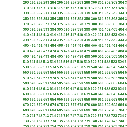
290
291
292
293
294
295
296
297
298
299
300
301
302
303
304
3
310
311
312
313
314
315
316
317
318
319
320
321
322
323
324
3
330
331
332
333
334
335
336
337
338
339
340
341
342
343
344
3
350
351
352
353
354
355
356
357
358
359
360
361
362
363
364
3
370
371
372
373
374
375
376
377
378
379
380
381
382
383
384
3
390
391
392
393
394
395
396
397
398
399
400
401
402
403
404
4
410
411
412
413
414
415
416
417
418
419
420
421
422
423
424
4
430
431
432
433
434
435
436
437
438
439
440
441
442
443
444
4
450
451
452
453
454
455
456
457
458
459
460
461
462
463
464
4
470
471
472
473
474
475
476
477
478
479
480
481
482
483
484
4
490
491
492
493
494
495
496
497
498
499
500
501
502
503
504
5
510
511
512
513
514
515
516
517
518
519
520
521
522
523
524
5
530
531
532
533
534
535
536
537
538
539
540
541
542
543
544
5
550
551
552
553
554
555
556
557
558
559
560
561
562
563
564
5
570
571
572
573
574
575
576
577
578
579
580
581
582
583
584
5
590
591
592
593
594
595
596
597
598
599
600
601
602
603
604
6
610
611
612
613
614
615
616
617
618
619
620
621
622
623
624
6
630
631
632
633
634
635
636
637
638
639
640
641
642
643
644
6
650
651
652
653
654
655
656
657
658
659
660
661
662
663
664
6
670
671
672
673
674
675
676
677
678
679
680
681
682
683
684
6
690
691
692
693
694
695
696
697
698
699
700
701
702
703
704
7
710
711
712
713
714
715
716
717
718
719
720
721
722
723
724
7
730
731
732
733
734
735
736
737
738
739
740
741
742
743
744
7
750
751
752
753
754
755
756
757
758
759
760
761
762
763
764
7