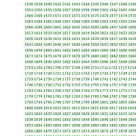
1538
1539
1540
1541
1542
1543
1544
1545
1546
1547
1548
154
1553
1554
1555
1556
1557
1558
1559
1560
1561
1562
1563
156
1568
1569
1570
1571
1572
1573
1574
1575
1576
1577
1578
157
1583
1584
1585
1586
1587
1588
1589
1590
1591
1592
1593
159
1598
1599
1600
1601
1602
1603
1604
1605
1606
1607
1608
160
1613
1614
1615
1616
1617
1618
1619
1620
1621
1622
1623
162
1628
1629
1630
1631
1632
1633
1634
1635
1636
1637
1638
163
1643
1644
1645
1646
1647
1648
1649
1650
1651
1652
1653
165
1658
1659
1660
1661
1662
1663
1664
1665
1666
1667
1668
166
1673
1674
1675
1676
1677
1678
1679
1680
1681
1682
1683
168
1688
1689
1690
1691
1692
1693
1694
1695
1696
1697
1698
169
1703
1704
1705
1706
1707
1708
1709
1710
1711
1712
1713
171
1718
1719
1720
1721
1722
1723
1724
1725
1726
1727
1728
172
1733
1734
1735
1736
1737
1738
1739
1740
1741
1742
1743
174
1748
1749
1750
1751
1752
1753
1754
1755
1756
1757
1758
175
1763
1764
1765
1766
1767
1768
1769
1770
1771
1772
1773
177
1778
1779
1780
1781
1782
1783
1784
1785
1786
1787
1788
178
1793
1794
1795
1796
1797
1798
1799
1800
1801
1802
1803
180
1808
1809
1810
1811
1812
1813
1814
1815
1816
1817
1818
181
1823
1824
1825
1826
1827
1828
1829
1830
1831
1832
1833
183
1838
1839
1840
1841
1842
1843
1844
1845
1846
1847
1848
184
1853
1854
1855
1856
1857
1858
1859
1860
1861
1862
1863
186
1868
1869
1870
1871
1872
1873
1874
1875
1876
1877
1878
187