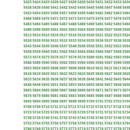
5423
5424
5425
5426
5427
5428
5429
5430
5431
5432
5433
543
5438
5439
5440
5441
5442
5443
5444
5445
5446
5447
5448
544
5453
5454
5455
5456
5457
5458
5459
5460
5461
5462
5463
546
5468
5469
5470
5471
5472
5473
5474
5475
5476
5477
5478
547
5483
5484
5485
5486
5487
5488
5489
5490
5491
5492
5493
549
5498
5499
5500
5501
5502
5503
5504
5505
5506
5507
5508
550
5513
5514
5515
5516
5517
5518
5519
5520
5521
5522
5523
552
5528
5529
5530
5531
5532
5533
5534
5535
5536
5537
5538
553
5543
5544
5545
5546
5547
5548
5549
5550
5551
5552
5553
555
5558
5559
5560
5561
5562
5563
5564
5565
5566
5567
5568
556
5573
5574
5575
5576
5577
5578
5579
5580
5581
5582
5583
558
5588
5589
5590
5591
5592
5593
5594
5595
5596
5597
5598
559
5603
5604
5605
5606
5607
5608
5609
5610
5611
5612
5613
561
5618
5619
5620
5621
5622
5623
5624
5625
5626
5627
5628
562
5633
5634
5635
5636
5637
5638
5639
5640
5641
5642
5643
564
5648
5649
5650
5651
5652
5653
5654
5655
5656
5657
5658
565
5663
5664
5665
5666
5667
5668
5669
5670
5671
5672
5673
567
5678
5679
5680
5681
5682
5683
5684
5685
5686
5687
5688
568
5693
5694
5695
5696
5697
5698
5699
5700
5701
5702
5703
570
5708
5709
5710
5711
5712
5713
5714
5715
5716
5717
5718
571
5723
5724
5725
5726
5727
5728
5729
5730
5731
5732
5733
573
5738
5739
5740
5741
5742
5743
5744
5745
5746
5747
5748
574
5753
5754
5755
5756
5757
5758
5759
5760
5761
5762
5763
576
5768
5769
5770
5771
5772
5773
5774
5775
5776
5777
5778
577