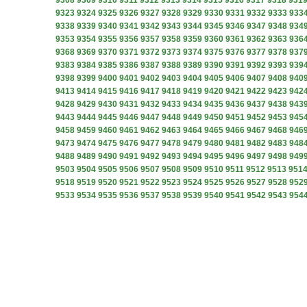
9308
9309
9310
9311
9312
9313
9314
9315
9316
9317
9318
931
9323
9324
9325
9326
9327
9328
9329
9330
9331
9332
9333
933
9338
9339
9340
9341
9342
9343
9344
9345
9346
9347
9348
934
9353
9354
9355
9356
9357
9358
9359
9360
9361
9362
9363
936
9368
9369
9370
9371
9372
9373
9374
9375
9376
9377
9378
937
9383
9384
9385
9386
9387
9388
9389
9390
9391
9392
9393
939
9398
9399
9400
9401
9402
9403
9404
9405
9406
9407
9408
940
9413
9414
9415
9416
9417
9418
9419
9420
9421
9422
9423
942
9428
9429
9430
9431
9432
9433
9434
9435
9436
9437
9438
943
9443
9444
9445
9446
9447
9448
9449
9450
9451
9452
9453
945
9458
9459
9460
9461
9462
9463
9464
9465
9466
9467
9468
946
9473
9474
9475
9476
9477
9478
9479
9480
9481
9482
9483
948
9488
9489
9490
9491
9492
9493
9494
9495
9496
9497
9498
949
9503
9504
9505
9506
9507
9508
9509
9510
9511
9512
9513
951
9518
9519
9520
9521
9522
9523
9524
9525
9526
9527
9528
952
9533
9534
9535
9536
9537
9538
9539
9540
9541
9542
9543
954