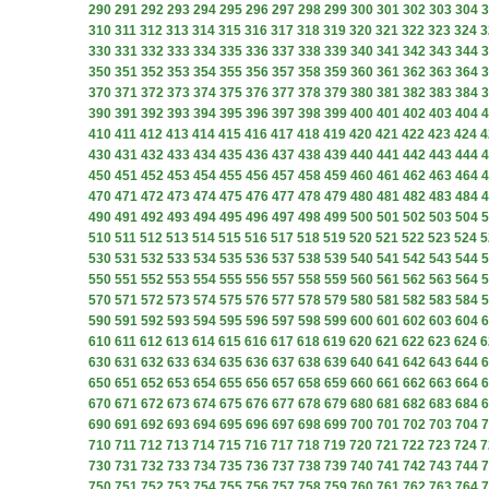
290
291
292
293
294
295
296
297
298
299
300
301
302
303
304
3
310
311
312
313
314
315
316
317
318
319
320
321
322
323
324
3
330
331
332
333
334
335
336
337
338
339
340
341
342
343
344
3
350
351
352
353
354
355
356
357
358
359
360
361
362
363
364
3
370
371
372
373
374
375
376
377
378
379
380
381
382
383
384
3
390
391
392
393
394
395
396
397
398
399
400
401
402
403
404
4
410
411
412
413
414
415
416
417
418
419
420
421
422
423
424
4
430
431
432
433
434
435
436
437
438
439
440
441
442
443
444
4
450
451
452
453
454
455
456
457
458
459
460
461
462
463
464
4
470
471
472
473
474
475
476
477
478
479
480
481
482
483
484
4
490
491
492
493
494
495
496
497
498
499
500
501
502
503
504
5
510
511
512
513
514
515
516
517
518
519
520
521
522
523
524
5
530
531
532
533
534
535
536
537
538
539
540
541
542
543
544
5
550
551
552
553
554
555
556
557
558
559
560
561
562
563
564
5
570
571
572
573
574
575
576
577
578
579
580
581
582
583
584
5
590
591
592
593
594
595
596
597
598
599
600
601
602
603
604
6
610
611
612
613
614
615
616
617
618
619
620
621
622
623
624
6
630
631
632
633
634
635
636
637
638
639
640
641
642
643
644
6
650
651
652
653
654
655
656
657
658
659
660
661
662
663
664
6
670
671
672
673
674
675
676
677
678
679
680
681
682
683
684
6
690
691
692
693
694
695
696
697
698
699
700
701
702
703
704
7
710
711
712
713
714
715
716
717
718
719
720
721
722
723
724
7
730
731
732
733
734
735
736
737
738
739
740
741
742
743
744
7
750
751
752
753
754
755
756
757
758
759
760
761
762
763
764
7