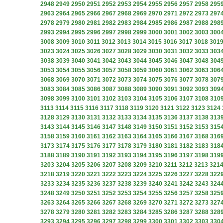
2948
2949
2950
2951
2952
2953
2954
2955
2956
2957
2958
295
2963
2964
2965
2966
2967
2968
2969
2970
2971
2972
2973
297
2978
2979
2980
2981
2982
2983
2984
2985
2986
2987
2988
298
2993
2994
2995
2996
2997
2998
2999
3000
3001
3002
3003
300
3008
3009
3010
3011
3012
3013
3014
3015
3016
3017
3018
301
3023
3024
3025
3026
3027
3028
3029
3030
3031
3032
3033
303
3038
3039
3040
3041
3042
3043
3044
3045
3046
3047
3048
304
3053
3054
3055
3056
3057
3058
3059
3060
3061
3062
3063
306
3068
3069
3070
3071
3072
3073
3074
3075
3076
3077
3078
307
3083
3084
3085
3086
3087
3088
3089
3090
3091
3092
3093
309
3098
3099
3100
3101
3102
3103
3104
3105
3106
3107
3108
310
3113
3114
3115
3116
3117
3118
3119
3120
3121
3122
3123
3124
3128
3129
3130
3131
3132
3133
3134
3135
3136
3137
3138
313
3143
3144
3145
3146
3147
3148
3149
3150
3151
3152
3153
315
3158
3159
3160
3161
3162
3163
3164
3165
3166
3167
3168
316
3173
3174
3175
3176
3177
3178
3179
3180
3181
3182
3183
318
3188
3189
3190
3191
3192
3193
3194
3195
3196
3197
3198
319
3203
3204
3205
3206
3207
3208
3209
3210
3211
3212
3213
321
3218
3219
3220
3221
3222
3223
3224
3225
3226
3227
3228
322
3233
3234
3235
3236
3237
3238
3239
3240
3241
3242
3243
324
3248
3249
3250
3251
3252
3253
3254
3255
3256
3257
3258
325
3263
3264
3265
3266
3267
3268
3269
3270
3271
3272
3273
327
3278
3279
3280
3281
3282
3283
3284
3285
3286
3287
3288
328
3293
3294
3295
3296
3297
3298
3299
3300
3301
3302
3303
330