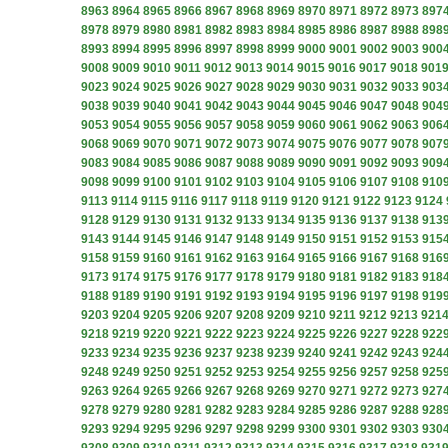
8963
8964
8965
8966
8967
8968
8969
8970
8971
8972
8973
897
8978
8979
8980
8981
8982
8983
8984
8985
8986
8987
8988
898
8993
8994
8995
8996
8997
8998
8999
9000
9001
9002
9003
900
9008
9009
9010
9011
9012
9013
9014
9015
9016
9017
9018
901
9023
9024
9025
9026
9027
9028
9029
9030
9031
9032
9033
903
9038
9039
9040
9041
9042
9043
9044
9045
9046
9047
9048
904
9053
9054
9055
9056
9057
9058
9059
9060
9061
9062
9063
906
9068
9069
9070
9071
9072
9073
9074
9075
9076
9077
9078
907
9083
9084
9085
9086
9087
9088
9089
9090
9091
9092
9093
909
9098
9099
9100
9101
9102
9103
9104
9105
9106
9107
9108
910
9113
9114
9115
9116
9117
9118
9119
9120
9121
9122
9123
9124
9128
9129
9130
9131
9132
9133
9134
9135
9136
9137
9138
913
9143
9144
9145
9146
9147
9148
9149
9150
9151
9152
9153
915
9158
9159
9160
9161
9162
9163
9164
9165
9166
9167
9168
916
9173
9174
9175
9176
9177
9178
9179
9180
9181
9182
9183
918
9188
9189
9190
9191
9192
9193
9194
9195
9196
9197
9198
919
9203
9204
9205
9206
9207
9208
9209
9210
9211
9212
9213
921
9218
9219
9220
9221
9222
9223
9224
9225
9226
9227
9228
922
9233
9234
9235
9236
9237
9238
9239
9240
9241
9242
9243
924
9248
9249
9250
9251
9252
9253
9254
9255
9256
9257
9258
925
9263
9264
9265
9266
9267
9268
9269
9270
9271
9272
9273
927
9278
9279
9280
9281
9282
9283
9284
9285
9286
9287
9288
928
9293
9294
9295
9296
9297
9298
9299
9300
9301
9302
9303
930