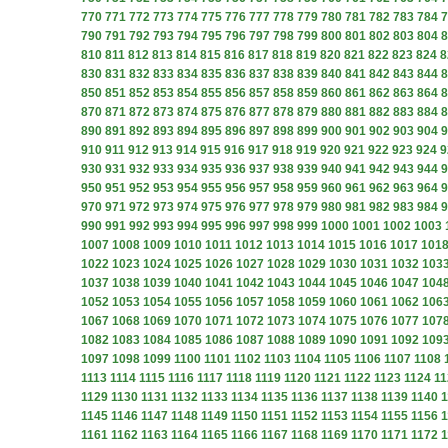
770
771
772
773
774
775
776
777
778
779
780
781
782
783
784
7
790
791
792
793
794
795
796
797
798
799
800
801
802
803
804
8
810
811
812
813
814
815
816
817
818
819
820
821
822
823
824
8
830
831
832
833
834
835
836
837
838
839
840
841
842
843
844
8
850
851
852
853
854
855
856
857
858
859
860
861
862
863
864
8
870
871
872
873
874
875
876
877
878
879
880
881
882
883
884
8
890
891
892
893
894
895
896
897
898
899
900
901
902
903
904
9
910
911
912
913
914
915
916
917
918
919
920
921
922
923
924
9
930
931
932
933
934
935
936
937
938
939
940
941
942
943
944
9
950
951
952
953
954
955
956
957
958
959
960
961
962
963
964
9
970
971
972
973
974
975
976
977
978
979
980
981
982
983
984
9
990
991
992
993
994
995
996
997
998
999
1000
1001
1002
1003
1007
1008
1009
1010
1011
1012
1013
1014
1015
1016
1017
101
1022
1023
1024
1025
1026
1027
1028
1029
1030
1031
1032
103
1037
1038
1039
1040
1041
1042
1043
1044
1045
1046
1047
104
1052
1053
1054
1055
1056
1057
1058
1059
1060
1061
1062
106
1067
1068
1069
1070
1071
1072
1073
1074
1075
1076
1077
107
1082
1083
1084
1085
1086
1087
1088
1089
1090
1091
1092
109
1097
1098
1099
1100
1101
1102
1103
1104
1105
1106
1107
1108
1113
1114
1115
1116
1117
1118
1119
1120
1121
1122
1123
1124
11
1129
1130
1131
1132
1133
1134
1135
1136
1137
1138
1139
1140
1
1145
1146
1147
1148
1149
1150
1151
1152
1153
1154
1155
1156
1
1161
1162
1163
1164
1165
1166
1167
1168
1169
1170
1171
1172
1