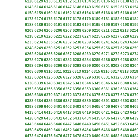
6128
6129
6130
6131
6132
6133
6134
6135
6136
6137
6138
613
6143
6144
6145
6146
6147
6148
6149
6150
6151
6152
6153
615
6158
6159
6160
6161
6162
6163
6164
6165
6166
6167
6168
616
6173
6174
6175
6176
6177
6178
6179
6180
6181
6182
6183
618
6188
6189
6190
6191
6192
6193
6194
6195
6196
6197
6198
619
6203
6204
6205
6206
6207
6208
6209
6210
6211
6212
6213
621
6218
6219
6220
6221
6222
6223
6224
6225
6226
6227
6228
622
6233
6234
6235
6236
6237
6238
6239
6240
6241
6242
6243
624
6248
6249
6250
6251
6252
6253
6254
6255
6256
6257
6258
625
6263
6264
6265
6266
6267
6268
6269
6270
6271
6272
6273
627
6278
6279
6280
6281
6282
6283
6284
6285
6286
6287
6288
628
6293
6294
6295
6296
6297
6298
6299
6300
6301
6302
6303
630
6308
6309
6310
6311
6312
6313
6314
6315
6316
6317
6318
631
6323
6324
6325
6326
6327
6328
6329
6330
6331
6332
6333
633
6338
6339
6340
6341
6342
6343
6344
6345
6346
6347
6348
634
6353
6354
6355
6356
6357
6358
6359
6360
6361
6362
6363
636
6368
6369
6370
6371
6372
6373
6374
6375
6376
6377
6378
637
6383
6384
6385
6386
6387
6388
6389
6390
6391
6392
6393
639
6398
6399
6400
6401
6402
6403
6404
6405
6406
6407
6408
640
6413
6414
6415
6416
6417
6418
6419
6420
6421
6422
6423
642
6428
6429
6430
6431
6432
6433
6434
6435
6436
6437
6438
643
6443
6444
6445
6446
6447
6448
6449
6450
6451
6452
6453
645
6458
6459
6460
6461
6462
6463
6464
6465
6466
6467
6468
646
6473
6474
6475
6476
6477
6478
6479
6480
6481
6482
6483
648