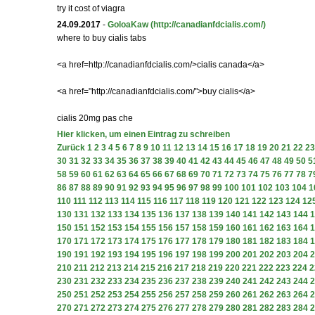
try it cost of viagra
24.09.2017
-
GoloaKaw
(http://canadianfdcialis.com/)
where to buy cialis tabs
<a href=http://canadianfdcialis.com/>cialis canada</a>
<a href="http://canadianfdcialis.com/">buy cialis</a>
cialis 20mg pas che
Hier klicken, um einen Eintrag zu schreiben
Zurück
1
2
3
4
5
6
7
8
9
10
11
12
13
14
15
16
17
18
19
20
21
22
23
30
31
32
33
34
35
36
37
38
39
40
41
42
43
44
45
46
47
48
49
50
5
58
59
60
61
62
63
64
65
66
67
68
69
70
71
72
73
74
75
76
77
78
7
86
87
88
89
90
91
92
93
94
95
96
97
98
99
100
101
102
103
104
1
110
111
112
113
114
115
116
117
118
119
120
121
122
123
124
12
130
131
132
133
134
135
136
137
138
139
140
141
142
143
144
1
150
151
152
153
154
155
156
157
158
159
160
161
162
163
164
1
170
171
172
173
174
175
176
177
178
179
180
181
182
183
184
1
190
191
192
193
194
195
196
197
198
199
200
201
202
203
204
2
210
211
212
213
214
215
216
217
218
219
220
221
222
223
224
2
230
231
232
233
234
235
236
237
238
239
240
241
242
243
244
2
250
251
252
253
254
255
256
257
258
259
260
261
262
263
264
2
270
271
272
273
274
275
276
277
278
279
280
281
282
283
284
2