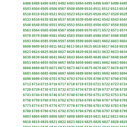
6488
6489
6490
6491
6492
6493
6494
6495
6496
6497
6498
649
6503
6504
6505
6506
6507
6508
6509
6510
6511
6512
6513
651
6518
6519
6520
6521
6522
6523
6524
6525
6526
6527
6528
652
6533
6534
6535
6536
6537
6538
6539
6540
6541
6542
6543
654
6548
6549
6550
6551
6552
6553
6554
6555
6556
6557
6558
655
6563
6564
6565
6566
6567
6568
6569
6570
6571
6572
6573
657
6578
6579
6580
6581
6582
6583
6584
6585
6586
6587
6588
658
6593
6594
6595
6596
6597
6598
6599
6600
6601
6602
6603
660
6608
6609
6610
6611
6612
6613
6614
6615
6616
6617
6618
661
6623
6624
6625
6626
6627
6628
6629
6630
6631
6632
6633
663
6638
6639
6640
6641
6642
6643
6644
6645
6646
6647
6648
664
6653
6654
6655
6656
6657
6658
6659
6660
6661
6662
6663
666
6668
6669
6670
6671
6672
6673
6674
6675
6676
6677
6678
667
6683
6684
6685
6686
6687
6688
6689
6690
6691
6692
6693
669
6698
6699
6700
6701
6702
6703
6704
6705
6706
6707
6708
670
6713
6714
6715
6716
6717
6718
6719
6720
6721
6722
6723
672
6728
6729
6730
6731
6732
6733
6734
6735
6736
6737
6738
673
6743
6744
6745
6746
6747
6748
6749
6750
6751
6752
6753
675
6758
6759
6760
6761
6762
6763
6764
6765
6766
6767
6768
676
6773
6774
6775
6776
6777
6778
6779
6780
6781
6782
6783
678
6788
6789
6790
6791
6792
6793
6794
6795
6796
6797
6798
679
6803
6804
6805
6806
6807
6808
6809
6810
6811
6812
6813
681
6818
6819
6820
6821
6822
6823
6824
6825
6826
6827
6828
682