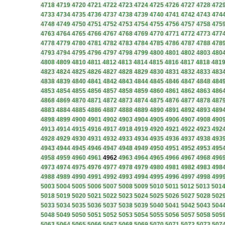
4718
4719
4720
4721
4722
4723
4724
4725
4726
4727
4728
472
4733
4734
4735
4736
4737
4738
4739
4740
4741
4742
4743
474
4748
4749
4750
4751
4752
4753
4754
4755
4756
4757
4758
475
4763
4764
4765
4766
4767
4768
4769
4770
4771
4772
4773
477
4778
4779
4780
4781
4782
4783
4784
4785
4786
4787
4788
478
4793
4794
4795
4796
4797
4798
4799
4800
4801
4802
4803
480
4808
4809
4810
4811
4812
4813
4814
4815
4816
4817
4818
481
4823
4824
4825
4826
4827
4828
4829
4830
4831
4832
4833
483
4838
4839
4840
4841
4842
4843
4844
4845
4846
4847
4848
484
4853
4854
4855
4856
4857
4858
4859
4860
4861
4862
4863
486
4868
4869
4870
4871
4872
4873
4874
4875
4876
4877
4878
487
4883
4884
4885
4886
4887
4888
4889
4890
4891
4892
4893
489
4898
4899
4900
4901
4902
4903
4904
4905
4906
4907
4908
490
4913
4914
4915
4916
4917
4918
4919
4920
4921
4922
4923
492
4928
4929
4930
4931
4932
4933
4934
4935
4936
4937
4938
493
4943
4944
4945
4946
4947
4948
4949
4950
4951
4952
4953
495
4958
4959
4960
4961
4962
4963
4964
4965
4966
4967
4968
496
4973
4974
4975
4976
4977
4978
4979
4980
4981
4982
4983
498
4988
4989
4990
4991
4992
4993
4994
4995
4996
4997
4998
499
5003
5004
5005
5006
5007
5008
5009
5010
5011
5012
5013
501
5018
5019
5020
5021
5022
5023
5024
5025
5026
5027
5028
502
5033
5034
5035
5036
5037
5038
5039
5040
5041
5042
5043
504
5048
5049
5050
5051
5052
5053
5054
5055
5056
5057
5058
505
5063
5064
5065
5066
5067
5068
5069
5070
5071
5072
5073
507