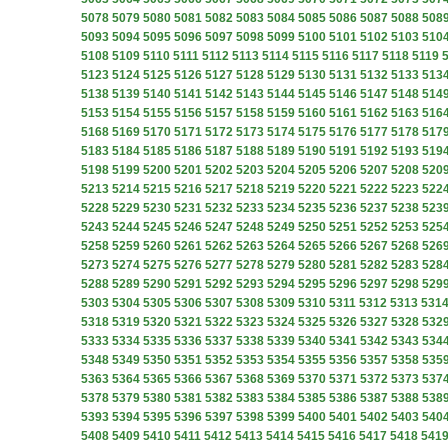
5078
5079
5080
5081
5082
5083
5084
5085
5086
5087
5088
508
5093
5094
5095
5096
5097
5098
5099
5100
5101
5102
5103
510
5108
5109
5110
5111
5112
5113
5114
5115
5116
5117
5118
5119
5123
5124
5125
5126
5127
5128
5129
5130
5131
5132
5133
513
5138
5139
5140
5141
5142
5143
5144
5145
5146
5147
5148
514
5153
5154
5155
5156
5157
5158
5159
5160
5161
5162
5163
516
5168
5169
5170
5171
5172
5173
5174
5175
5176
5177
5178
517
5183
5184
5185
5186
5187
5188
5189
5190
5191
5192
5193
519
5198
5199
5200
5201
5202
5203
5204
5205
5206
5207
5208
520
5213
5214
5215
5216
5217
5218
5219
5220
5221
5222
5223
522
5228
5229
5230
5231
5232
5233
5234
5235
5236
5237
5238
523
5243
5244
5245
5246
5247
5248
5249
5250
5251
5252
5253
525
5258
5259
5260
5261
5262
5263
5264
5265
5266
5267
5268
526
5273
5274
5275
5276
5277
5278
5279
5280
5281
5282
5283
528
5288
5289
5290
5291
5292
5293
5294
5295
5296
5297
5298
529
5303
5304
5305
5306
5307
5308
5309
5310
5311
5312
5313
531
5318
5319
5320
5321
5322
5323
5324
5325
5326
5327
5328
532
5333
5334
5335
5336
5337
5338
5339
5340
5341
5342
5343
534
5348
5349
5350
5351
5352
5353
5354
5355
5356
5357
5358
535
5363
5364
5365
5366
5367
5368
5369
5370
5371
5372
5373
537
5378
5379
5380
5381
5382
5383
5384
5385
5386
5387
5388
538
5393
5394
5395
5396
5397
5398
5399
5400
5401
5402
5403
540
5408
5409
5410
5411
5412
5413
5414
5415
5416
5417
5418
541