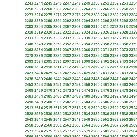
2243
2244
2245
2246
2247
2248
2249
2250
2251
2252
2253
225
2258
2259
2260
2261
2262
2263
2264
2265
2266
2267
2268
226
2273
2274
2275
2276
2277
2278
2279
2280
2281
2282
2283
228
2288
2289
2290
2291
2292
2293
2294
2295
2296
2297
2298
229
2303
2304
2305
2306
2307
2308
2309
2310
2311
2312
2313
231
2318
2319
2320
2321
2322
2323
2324
2325
2326
2327
2328
232
2333
2334
2335
2336
2337
2338
2339
2340
2341
2342
2343
234
2348
2349
2350
2351
2352
2353
2354
2355
2356
2357
2358
235
2363
2364
2365
2366
2367
2368
2369
2370
2371
2372
2373
237
2378
2379
2380
2381
2382
2383
2384
2385
2386
2387
2388
238
2393
2394
2395
2396
2397
2398
2399
2400
2401
2402
2403
240
2408
2409
2410
2411
2412
2413
2414
2415
2416
2417
2418
241
2423
2424
2425
2426
2427
2428
2429
2430
2431
2432
2433
243
2438
2439
2440
2441
2442
2443
2444
2445
2446
2447
2448
244
2453
2454
2455
2456
2457
2458
2459
2460
2461
2462
2463
246
2468
2469
2470
2471
2472
2473
2474
2475
2476
2477
2478
247
2483
2484
2485
2486
2487
2488
2489
2490
2491
2492
2493
249
2498
2499
2500
2501
2502
2503
2504
2505
2506
2507
2508
250
2513
2514
2515
2516
2517
2518
2519
2520
2521
2522
2523
252
2528
2529
2530
2531
2532
2533
2534
2535
2536
2537
2538
253
2543
2544
2545
2546
2547
2548
2549
2550
2551
2552
2553
255
2558
2559
2560
2561
2562
2563
2564
2565
2566
2567
2568
256
2573
2574
2575
2576
2577
2578
2579
2580
2581
2582
2583
258