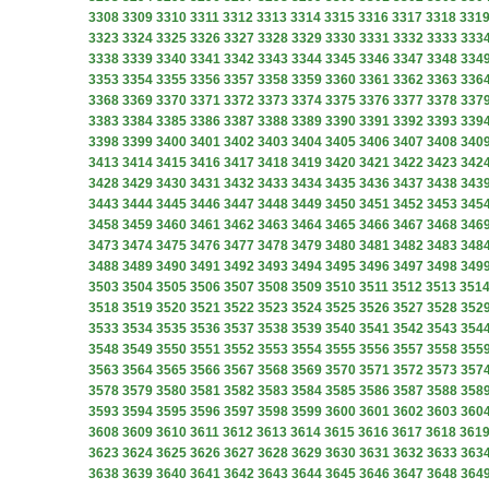
3308
3309
3310
3311
3312
3313
3314
3315
3316
3317
3318
331
3323
3324
3325
3326
3327
3328
3329
3330
3331
3332
3333
333
3338
3339
3340
3341
3342
3343
3344
3345
3346
3347
3348
334
3353
3354
3355
3356
3357
3358
3359
3360
3361
3362
3363
336
3368
3369
3370
3371
3372
3373
3374
3375
3376
3377
3378
337
3383
3384
3385
3386
3387
3388
3389
3390
3391
3392
3393
339
3398
3399
3400
3401
3402
3403
3404
3405
3406
3407
3408
340
3413
3414
3415
3416
3417
3418
3419
3420
3421
3422
3423
342
3428
3429
3430
3431
3432
3433
3434
3435
3436
3437
3438
343
3443
3444
3445
3446
3447
3448
3449
3450
3451
3452
3453
345
3458
3459
3460
3461
3462
3463
3464
3465
3466
3467
3468
346
3473
3474
3475
3476
3477
3478
3479
3480
3481
3482
3483
348
3488
3489
3490
3491
3492
3493
3494
3495
3496
3497
3498
349
3503
3504
3505
3506
3507
3508
3509
3510
3511
3512
3513
351
3518
3519
3520
3521
3522
3523
3524
3525
3526
3527
3528
352
3533
3534
3535
3536
3537
3538
3539
3540
3541
3542
3543
354
3548
3549
3550
3551
3552
3553
3554
3555
3556
3557
3558
355
3563
3564
3565
3566
3567
3568
3569
3570
3571
3572
3573
357
3578
3579
3580
3581
3582
3583
3584
3585
3586
3587
3588
358
3593
3594
3595
3596
3597
3598
3599
3600
3601
3602
3603
360
3608
3609
3610
3611
3612
3613
3614
3615
3616
3617
3618
361
3623
3624
3625
3626
3627
3628
3629
3630
3631
3632
3633
363
3638
3639
3640
3641
3642
3643
3644
3645
3646
3647
3648
364