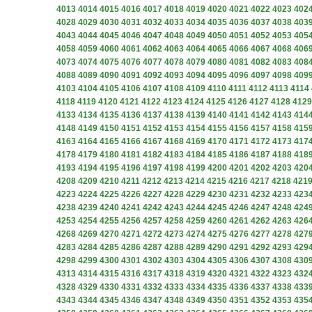
4013
4014
4015
4016
4017
4018
4019
4020
4021
4022
4023
402
4028
4029
4030
4031
4032
4033
4034
4035
4036
4037
4038
403
4043
4044
4045
4046
4047
4048
4049
4050
4051
4052
4053
405
4058
4059
4060
4061
4062
4063
4064
4065
4066
4067
4068
406
4073
4074
4075
4076
4077
4078
4079
4080
4081
4082
4083
408
4088
4089
4090
4091
4092
4093
4094
4095
4096
4097
4098
409
4103
4104
4105
4106
4107
4108
4109
4110
4111
4112
4113
4114
4118
4119
4120
4121
4122
4123
4124
4125
4126
4127
4128
4129
4133
4134
4135
4136
4137
4138
4139
4140
4141
4142
4143
414
4148
4149
4150
4151
4152
4153
4154
4155
4156
4157
4158
415
4163
4164
4165
4166
4167
4168
4169
4170
4171
4172
4173
417
4178
4179
4180
4181
4182
4183
4184
4185
4186
4187
4188
418
4193
4194
4195
4196
4197
4198
4199
4200
4201
4202
4203
420
4208
4209
4210
4211
4212
4213
4214
4215
4216
4217
4218
421
4223
4224
4225
4226
4227
4228
4229
4230
4231
4232
4233
423
4238
4239
4240
4241
4242
4243
4244
4245
4246
4247
4248
424
4253
4254
4255
4256
4257
4258
4259
4260
4261
4262
4263
426
4268
4269
4270
4271
4272
4273
4274
4275
4276
4277
4278
427
4283
4284
4285
4286
4287
4288
4289
4290
4291
4292
4293
429
4298
4299
4300
4301
4302
4303
4304
4305
4306
4307
4308
430
4313
4314
4315
4316
4317
4318
4319
4320
4321
4322
4323
432
4328
4329
4330
4331
4332
4333
4334
4335
4336
4337
4338
433
4343
4344
4345
4346
4347
4348
4349
4350
4351
4352
4353
435