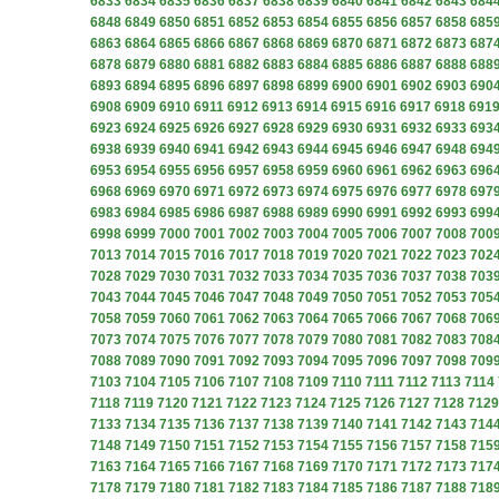
6833
6834
6835
6836
6837
6838
6839
6840
6841
6842
6843
684
6848
6849
6850
6851
6852
6853
6854
6855
6856
6857
6858
685
6863
6864
6865
6866
6867
6868
6869
6870
6871
6872
6873
687
6878
6879
6880
6881
6882
6883
6884
6885
6886
6887
6888
688
6893
6894
6895
6896
6897
6898
6899
6900
6901
6902
6903
690
6908
6909
6910
6911
6912
6913
6914
6915
6916
6917
6918
691
6923
6924
6925
6926
6927
6928
6929
6930
6931
6932
6933
693
6938
6939
6940
6941
6942
6943
6944
6945
6946
6947
6948
694
6953
6954
6955
6956
6957
6958
6959
6960
6961
6962
6963
696
6968
6969
6970
6971
6972
6973
6974
6975
6976
6977
6978
697
6983
6984
6985
6986
6987
6988
6989
6990
6991
6992
6993
699
6998
6999
7000
7001
7002
7003
7004
7005
7006
7007
7008
700
7013
7014
7015
7016
7017
7018
7019
7020
7021
7022
7023
702
7028
7029
7030
7031
7032
7033
7034
7035
7036
7037
7038
703
7043
7044
7045
7046
7047
7048
7049
7050
7051
7052
7053
705
7058
7059
7060
7061
7062
7063
7064
7065
7066
7067
7068
706
7073
7074
7075
7076
7077
7078
7079
7080
7081
7082
7083
708
7088
7089
7090
7091
7092
7093
7094
7095
7096
7097
7098
709
7103
7104
7105
7106
7107
7108
7109
7110
7111
7112
7113
7114
7118
7119
7120
7121
7122
7123
7124
7125
7126
7127
7128
7129
7133
7134
7135
7136
7137
7138
7139
7140
7141
7142
7143
714
7148
7149
7150
7151
7152
7153
7154
7155
7156
7157
7158
715
7163
7164
7165
7166
7167
7168
7169
7170
7171
7172
7173
717
7178
7179
7180
7181
7182
7183
7184
7185
7186
7187
7188
718