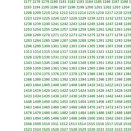
1177
1178
1179
1180
1181
1182
1183
1184
1185
1186
1187
1188
1
1193
1194
1195
1196
1197
1198
1199
1200
1201
1202
1203
1204
1208
1209
1210
1211
1212
1213
1214
1215
1216
1217
1218
121
1223
1224
1225
1226
1227
1228
1229
1230
1231
1232
1233
123
1238
1239
1240
1241
1242
1243
1244
1245
1246
1247
1248
124
1253
1254
1255
1256
1257
1258
1259
1260
1261
1262
1263
126
1268
1269
1270
1271
1272
1273
1274
1275
1276
1277
1278
127
1283
1284
1285
1286
1287
1288
1289
1290
1291
1292
1293
129
1298
1299
1300
1301
1302
1303
1304
1305
1306
1307
1308
130
1313
1314
1315
1316
1317
1318
1319
1320
1321
1322
1323
132
1328
1329
1330
1331
1332
1333
1334
1335
1336
1337
1338
133
1343
1344
1345
1346
1347
1348
1349
1350
1351
1352
1353
135
1358
1359
1360
1361
1362
1363
1364
1365
1366
1367
1368
136
1373
1374
1375
1376
1377
1378
1379
1380
1381
1382
1383
138
1388
1389
1390
1391
1392
1393
1394
1395
1396
1397
1398
139
1403
1404
1405
1406
1407
1408
1409
1410
1411
1412
1413
141
1418
1419
1420
1421
1422
1423
1424
1425
1426
1427
1428
142
1433
1434
1435
1436
1437
1438
1439
1440
1441
1442
1443
144
1448
1449
1450
1451
1452
1453
1454
1455
1456
1457
1458
145
1463
1464
1465
1466
1467
1468
1469
1470
1471
1472
1473
147
1478
1479
1480
1481
1482
1483
1484
1485
1486
1487
1488
148
1493
1494
1495
1496
1497
1498
1499
1500
1501
1502
1503
150
1508
1509
1510
1511
1512
1513
1514
1515
1516
1517
1518
151
1523
1524
1525
1526
1527
1528
1529
1530
1531
1532
1533
153