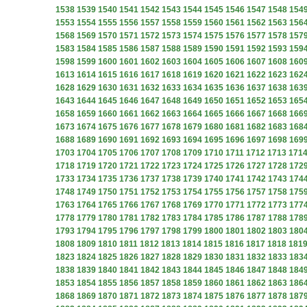
1538
1539
1540
1541
1542
1543
1544
1545
1546
1547
1548
154
1553
1554
1555
1556
1557
1558
1559
1560
1561
1562
1563
156
1568
1569
1570
1571
1572
1573
1574
1575
1576
1577
1578
157
1583
1584
1585
1586
1587
1588
1589
1590
1591
1592
1593
159
1598
1599
1600
1601
1602
1603
1604
1605
1606
1607
1608
160
1613
1614
1615
1616
1617
1618
1619
1620
1621
1622
1623
162
1628
1629
1630
1631
1632
1633
1634
1635
1636
1637
1638
163
1643
1644
1645
1646
1647
1648
1649
1650
1651
1652
1653
165
1658
1659
1660
1661
1662
1663
1664
1665
1666
1667
1668
166
1673
1674
1675
1676
1677
1678
1679
1680
1681
1682
1683
168
1688
1689
1690
1691
1692
1693
1694
1695
1696
1697
1698
169
1703
1704
1705
1706
1707
1708
1709
1710
1711
1712
1713
171
1718
1719
1720
1721
1722
1723
1724
1725
1726
1727
1728
172
1733
1734
1735
1736
1737
1738
1739
1740
1741
1742
1743
174
1748
1749
1750
1751
1752
1753
1754
1755
1756
1757
1758
175
1763
1764
1765
1766
1767
1768
1769
1770
1771
1772
1773
177
1778
1779
1780
1781
1782
1783
1784
1785
1786
1787
1788
178
1793
1794
1795
1796
1797
1798
1799
1800
1801
1802
1803
180
1808
1809
1810
1811
1812
1813
1814
1815
1816
1817
1818
181
1823
1824
1825
1826
1827
1828
1829
1830
1831
1832
1833
183
1838
1839
1840
1841
1842
1843
1844
1845
1846
1847
1848
184
1853
1854
1855
1856
1857
1858
1859
1860
1861
1862
1863
186
1868
1869
1870
1871
1872
1873
1874
1875
1876
1877
1878
187