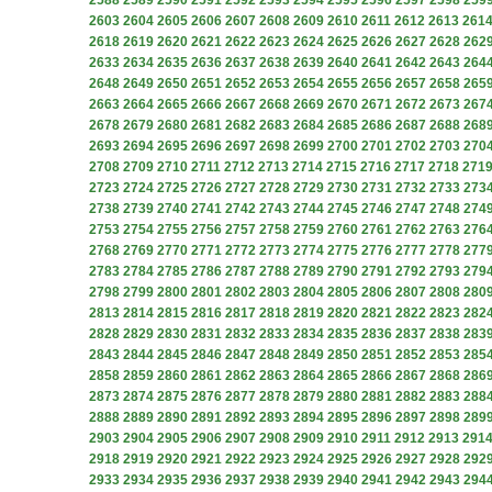
2588
2589
2590
2591
2592
2593
2594
2595
2596
2597
2598
259
2603
2604
2605
2606
2607
2608
2609
2610
2611
2612
2613
261
2618
2619
2620
2621
2622
2623
2624
2625
2626
2627
2628
262
2633
2634
2635
2636
2637
2638
2639
2640
2641
2642
2643
264
2648
2649
2650
2651
2652
2653
2654
2655
2656
2657
2658
265
2663
2664
2665
2666
2667
2668
2669
2670
2671
2672
2673
267
2678
2679
2680
2681
2682
2683
2684
2685
2686
2687
2688
268
2693
2694
2695
2696
2697
2698
2699
2700
2701
2702
2703
270
2708
2709
2710
2711
2712
2713
2714
2715
2716
2717
2718
271
2723
2724
2725
2726
2727
2728
2729
2730
2731
2732
2733
273
2738
2739
2740
2741
2742
2743
2744
2745
2746
2747
2748
274
2753
2754
2755
2756
2757
2758
2759
2760
2761
2762
2763
276
2768
2769
2770
2771
2772
2773
2774
2775
2776
2777
2778
277
2783
2784
2785
2786
2787
2788
2789
2790
2791
2792
2793
279
2798
2799
2800
2801
2802
2803
2804
2805
2806
2807
2808
280
2813
2814
2815
2816
2817
2818
2819
2820
2821
2822
2823
282
2828
2829
2830
2831
2832
2833
2834
2835
2836
2837
2838
283
2843
2844
2845
2846
2847
2848
2849
2850
2851
2852
2853
285
2858
2859
2860
2861
2862
2863
2864
2865
2866
2867
2868
286
2873
2874
2875
2876
2877
2878
2879
2880
2881
2882
2883
288
2888
2889
2890
2891
2892
2893
2894
2895
2896
2897
2898
289
2903
2904
2905
2906
2907
2908
2909
2910
2911
2912
2913
291
2918
2919
2920
2921
2922
2923
2924
2925
2926
2927
2928
292
2933
2934
2935
2936
2937
2938
2939
2940
2941
2942
2943
294