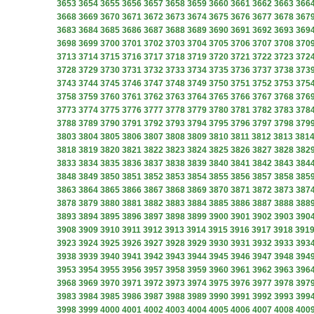
3653
3654
3655
3656
3657
3658
3659
3660
3661
3662
3663
366
3668
3669
3670
3671
3672
3673
3674
3675
3676
3677
3678
367
3683
3684
3685
3686
3687
3688
3689
3690
3691
3692
3693
369
3698
3699
3700
3701
3702
3703
3704
3705
3706
3707
3708
370
3713
3714
3715
3716
3717
3718
3719
3720
3721
3722
3723
372
3728
3729
3730
3731
3732
3733
3734
3735
3736
3737
3738
373
3743
3744
3745
3746
3747
3748
3749
3750
3751
3752
3753
375
3758
3759
3760
3761
3762
3763
3764
3765
3766
3767
3768
376
3773
3774
3775
3776
3777
3778
3779
3780
3781
3782
3783
378
3788
3789
3790
3791
3792
3793
3794
3795
3796
3797
3798
379
3803
3804
3805
3806
3807
3808
3809
3810
3811
3812
3813
381
3818
3819
3820
3821
3822
3823
3824
3825
3826
3827
3828
382
3833
3834
3835
3836
3837
3838
3839
3840
3841
3842
3843
384
3848
3849
3850
3851
3852
3853
3854
3855
3856
3857
3858
385
3863
3864
3865
3866
3867
3868
3869
3870
3871
3872
3873
387
3878
3879
3880
3881
3882
3883
3884
3885
3886
3887
3888
388
3893
3894
3895
3896
3897
3898
3899
3900
3901
3902
3903
390
3908
3909
3910
3911
3912
3913
3914
3915
3916
3917
3918
391
3923
3924
3925
3926
3927
3928
3929
3930
3931
3932
3933
393
3938
3939
3940
3941
3942
3943
3944
3945
3946
3947
3948
394
3953
3954
3955
3956
3957
3958
3959
3960
3961
3962
3963
396
3968
3969
3970
3971
3972
3973
3974
3975
3976
3977
3978
397
3983
3984
3985
3986
3987
3988
3989
3990
3991
3992
3993
399
3998
3999
4000
4001
4002
4003
4004
4005
4006
4007
4008
400