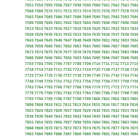
7553
7554
7555
7556
7557
7558
7559
7560
7561
7562
7563
756
7568
7569
7570
7571
7572
7573
7574
7575
7576
7577
7578
757
7583
7584
7585
7586
7587
7588
7589
7590
7591
7592
7593
759
7598
7599
7600
7601
7602
7603
7604
7605
7606
7607
7608
760
7613
7614
7615
7616
7617
7618
7619
7620
7621
7622
7623
762
7628
7629
7630
7631
7632
7633
7634
7635
7636
7637
7638
763
7643
7644
7645
7646
7647
7648
7649
7650
7651
7652
7653
765
7658
7659
7660
7661
7662
7663
7664
7665
7666
7667
7668
766
7673
7674
7675
7676
7677
7678
7679
7680
7681
7682
7683
768
7688
7689
7690
7691
7692
7693
7694
7695
7696
7697
7698
769
7703
7704
7705
7706
7707
7708
7709
7710
7711
7712
7713
771
7718
7719
7720
7721
7722
7723
7724
7725
7726
7727
7728
772
7733
7734
7735
7736
7737
7738
7739
7740
7741
7742
7743
774
7748
7749
7750
7751
7752
7753
7754
7755
7756
7757
7758
775
7763
7764
7765
7766
7767
7768
7769
7770
7771
7772
7773
777
7778
7779
7780
7781
7782
7783
7784
7785
7786
7787
7788
778
7793
7794
7795
7796
7797
7798
7799
7800
7801
7802
7803
780
7808
7809
7810
7811
7812
7813
7814
7815
7816
7817
7818
781
7823
7824
7825
7826
7827
7828
7829
7830
7831
7832
7833
783
7838
7839
7840
7841
7842
7843
7844
7845
7846
7847
7848
784
7853
7854
7855
7856
7857
7858
7859
7860
7861
7862
7863
786
7868
7869
7870
7871
7872
7873
7874
7875
7876
7877
7878
787
7883
7884
7885
7886
7887
7888
7889
7890
7891
7892
7893
789