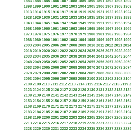
1883
1884
1885
1886
1887
1888
1889
1890
1891
1892
1893
189
1898
1899
1900
1901
1902
1903
1904
1905
1906
1907
1908
190
1913
1914
1915
1916
1917
1918
1919
1920
1921
1922
1923
192
1928
1929
1930
1931
1932
1933
1934
1935
1936
1937
1938
193
1943
1944
1945
1946
1947
1948
1949
1950
1951
1952
1953
195
1958
1959
1960
1961
1962
1963
1964
1965
1966
1967
1968
196
1973
1974
1975
1976
1977
1978
1979
1980
1981
1982
1983
198
1988
1989
1990
1991
1992
1993
1994
1995
1996
1997
1998
199
2003
2004
2005
2006
2007
2008
2009
2010
2011
2012
2013
201
2018
2019
2020
2021
2022
2023
2024
2025
2026
2027
2028
202
2033
2034
2035
2036
2037
2038
2039
2040
2041
2042
2043
204
2048
2049
2050
2051
2052
2053
2054
2055
2056
2057
2058
205
2063
2064
2065
2066
2067
2068
2069
2070
2071
2072
2073
207
2078
2079
2080
2081
2082
2083
2084
2085
2086
2087
2088
208
2093
2094
2095
2096
2097
2098
2099
2100
2101
2102
2103
210
2108
2109
2110
2111
2112
2113
2114
2115
2116
2117
2118
2119
2123
2124
2125
2126
2127
2128
2129
2130
2131
2132
2133
213
2138
2139
2140
2141
2142
2143
2144
2145
2146
2147
2148
214
2153
2154
2155
2156
2157
2158
2159
2160
2161
2162
2163
216
2168
2169
2170
2171
2172
2173
2174
2175
2176
2177
2178
217
2183
2184
2185
2186
2187
2188
2189
2190
2191
2192
2193
219
2198
2199
2200
2201
2202
2203
2204
2205
2206
2207
2208
220
2213
2214
2215
2216
2217
2218
2219
2220
2221
2222
2223
222
2228
2229
2230
2231
2232
2233
2234
2235
2236
2237
2238
223