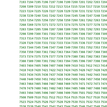
7193
7194
7195
7196
7197
7198
7199
7200
7201
7202
7203
720
7208
7209
7210
7211
7212
7213
7214
7215
7216
7217
7218
721
7223
7224
7225
7226
7227
7228
7229
7230
7231
7232
7233
723
7238
7239
7240
7241
7242
7243
7244
7245
7246
7247
7248
724
7253
7254
7255
7256
7257
7258
7259
7260
7261
7262
7263
726
7268
7269
7270
7271
7272
7273
7274
7275
7276
7277
7278
727
7283
7284
7285
7286
7287
7288
7289
7290
7291
7292
7293
729
7298
7299
7300
7301
7302
7303
7304
7305
7306
7307
7308
730
7313
7314
7315
7316
7317
7318
7319
7320
7321
7322
7323
732
7328
7329
7330
7331
7332
7333
7334
7335
7336
7337
7338
733
7343
7344
7345
7346
7347
7348
7349
7350
7351
7352
7353
735
7358
7359
7360
7361
7362
7363
7364
7365
7366
7367
7368
736
7373
7374
7375
7376
7377
7378
7379
7380
7381
7382
7383
738
7388
7389
7390
7391
7392
7393
7394
7395
7396
7397
7398
739
7403
7404
7405
7406
7407
7408
7409
7410
7411
7412
7413
741
7418
7419
7420
7421
7422
7423
7424
7425
7426
7427
7428
742
7433
7434
7435
7436
7437
7438
7439
7440
7441
7442
7443
744
7448
7449
7450
7451
7452
7453
7454
7455
7456
7457
7458
745
7463
7464
7465
7466
7467
7468
7469
7470
7471
7472
7473
747
7478
7479
7480
7481
7482
7483
7484
7485
7486
7487
7488
748
7493
7494
7495
7496
7497
7498
7499
7500
7501
7502
7503
750
7508
7509
7510
7511
7512
7513
7514
7515
7516
7517
7518
751
7523
7524
7525
7526
7527
7528
7529
7530
7531
7532
7533
753
7538
7539
7540
7541
7542
7543
7544
7545
7546
7547
7548
754