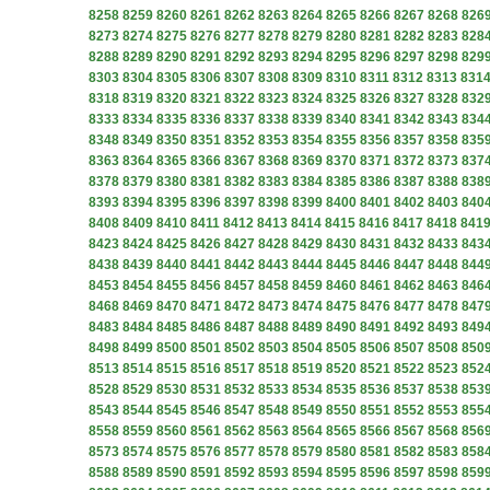
8258
8259
8260
8261
8262
8263
8264
8265
8266
8267
8268
826
8273
8274
8275
8276
8277
8278
8279
8280
8281
8282
8283
828
8288
8289
8290
8291
8292
8293
8294
8295
8296
8297
8298
829
8303
8304
8305
8306
8307
8308
8309
8310
8311
8312
8313
831
8318
8319
8320
8321
8322
8323
8324
8325
8326
8327
8328
832
8333
8334
8335
8336
8337
8338
8339
8340
8341
8342
8343
834
8348
8349
8350
8351
8352
8353
8354
8355
8356
8357
8358
835
8363
8364
8365
8366
8367
8368
8369
8370
8371
8372
8373
837
8378
8379
8380
8381
8382
8383
8384
8385
8386
8387
8388
838
8393
8394
8395
8396
8397
8398
8399
8400
8401
8402
8403
840
8408
8409
8410
8411
8412
8413
8414
8415
8416
8417
8418
841
8423
8424
8425
8426
8427
8428
8429
8430
8431
8432
8433
843
8438
8439
8440
8441
8442
8443
8444
8445
8446
8447
8448
844
8453
8454
8455
8456
8457
8458
8459
8460
8461
8462
8463
846
8468
8469
8470
8471
8472
8473
8474
8475
8476
8477
8478
847
8483
8484
8485
8486
8487
8488
8489
8490
8491
8492
8493
849
8498
8499
8500
8501
8502
8503
8504
8505
8506
8507
8508
850
8513
8514
8515
8516
8517
8518
8519
8520
8521
8522
8523
852
8528
8529
8530
8531
8532
8533
8534
8535
8536
8537
8538
853
8543
8544
8545
8546
8547
8548
8549
8550
8551
8552
8553
855
8558
8559
8560
8561
8562
8563
8564
8565
8566
8567
8568
856
8573
8574
8575
8576
8577
8578
8579
8580
8581
8582
8583
858
8588
8589
8590
8591
8592
8593
8594
8595
8596
8597
8598
859