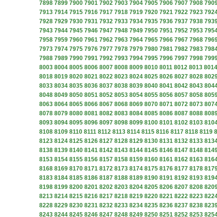
7898
7899
7900
7901
7902
7903
7904
7905
7906
7907
7908
790
7913
7914
7915
7916
7917
7918
7919
7920
7921
7922
7923
792
7928
7929
7930
7931
7932
7933
7934
7935
7936
7937
7938
793
7943
7944
7945
7946
7947
7948
7949
7950
7951
7952
7953
795
7958
7959
7960
7961
7962
7963
7964
7965
7966
7967
7968
796
7973
7974
7975
7976
7977
7978
7979
7980
7981
7982
7983
798
7988
7989
7990
7991
7992
7993
7994
7995
7996
7997
7998
799
8003
8004
8005
8006
8007
8008
8009
8010
8011
8012
8013
801
8018
8019
8020
8021
8022
8023
8024
8025
8026
8027
8028
802
8033
8034
8035
8036
8037
8038
8039
8040
8041
8042
8043
804
8048
8049
8050
8051
8052
8053
8054
8055
8056
8057
8058
805
8063
8064
8065
8066
8067
8068
8069
8070
8071
8072
8073
807
8078
8079
8080
8081
8082
8083
8084
8085
8086
8087
8088
808
8093
8094
8095
8096
8097
8098
8099
8100
8101
8102
8103
810
8108
8109
8110
8111
8112
8113
8114
8115
8116
8117
8118
8119
8123
8124
8125
8126
8127
8128
8129
8130
8131
8132
8133
813
8138
8139
8140
8141
8142
8143
8144
8145
8146
8147
8148
814
8153
8154
8155
8156
8157
8158
8159
8160
8161
8162
8163
816
8168
8169
8170
8171
8172
8173
8174
8175
8176
8177
8178
817
8183
8184
8185
8186
8187
8188
8189
8190
8191
8192
8193
819
8198
8199
8200
8201
8202
8203
8204
8205
8206
8207
8208
820
8213
8214
8215
8216
8217
8218
8219
8220
8221
8222
8223
822
8228
8229
8230
8231
8232
8233
8234
8235
8236
8237
8238
823
8243
8244
8245
8246
8247
8248
8249
8250
8251
8252
8253
825