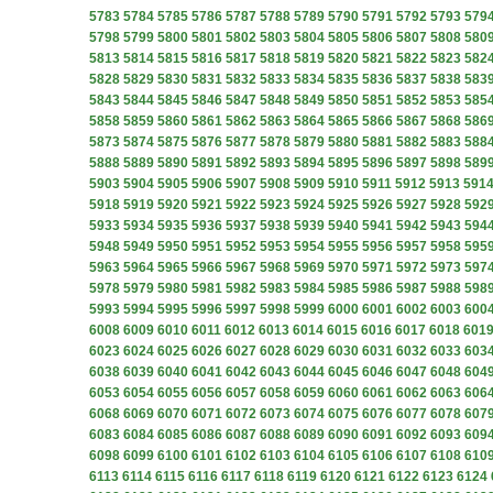
5783
5784
5785
5786
5787
5788
5789
5790
5791
5792
5793
579
5798
5799
5800
5801
5802
5803
5804
5805
5806
5807
5808
580
5813
5814
5815
5816
5817
5818
5819
5820
5821
5822
5823
582
5828
5829
5830
5831
5832
5833
5834
5835
5836
5837
5838
583
5843
5844
5845
5846
5847
5848
5849
5850
5851
5852
5853
585
5858
5859
5860
5861
5862
5863
5864
5865
5866
5867
5868
586
5873
5874
5875
5876
5877
5878
5879
5880
5881
5882
5883
588
5888
5889
5890
5891
5892
5893
5894
5895
5896
5897
5898
589
5903
5904
5905
5906
5907
5908
5909
5910
5911
5912
5913
591
5918
5919
5920
5921
5922
5923
5924
5925
5926
5927
5928
592
5933
5934
5935
5936
5937
5938
5939
5940
5941
5942
5943
594
5948
5949
5950
5951
5952
5953
5954
5955
5956
5957
5958
595
5963
5964
5965
5966
5967
5968
5969
5970
5971
5972
5973
597
5978
5979
5980
5981
5982
5983
5984
5985
5986
5987
5988
598
5993
5994
5995
5996
5997
5998
5999
6000
6001
6002
6003
600
6008
6009
6010
6011
6012
6013
6014
6015
6016
6017
6018
601
6023
6024
6025
6026
6027
6028
6029
6030
6031
6032
6033
603
6038
6039
6040
6041
6042
6043
6044
6045
6046
6047
6048
604
6053
6054
6055
6056
6057
6058
6059
6060
6061
6062
6063
606
6068
6069
6070
6071
6072
6073
6074
6075
6076
6077
6078
607
6083
6084
6085
6086
6087
6088
6089
6090
6091
6092
6093
609
6098
6099
6100
6101
6102
6103
6104
6105
6106
6107
6108
610
6113
6114
6115
6116
6117
6118
6119
6120
6121
6122
6123
6124