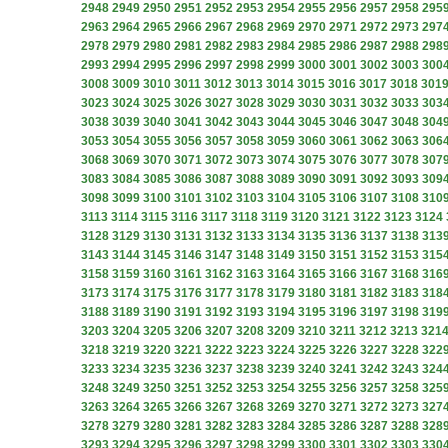
2948
2949
2950
2951
2952
2953
2954
2955
2956
2957
2958
295
2963
2964
2965
2966
2967
2968
2969
2970
2971
2972
2973
297
2978
2979
2980
2981
2982
2983
2984
2985
2986
2987
2988
298
2993
2994
2995
2996
2997
2998
2999
3000
3001
3002
3003
300
3008
3009
3010
3011
3012
3013
3014
3015
3016
3017
3018
301
3023
3024
3025
3026
3027
3028
3029
3030
3031
3032
3033
303
3038
3039
3040
3041
3042
3043
3044
3045
3046
3047
3048
304
3053
3054
3055
3056
3057
3058
3059
3060
3061
3062
3063
306
3068
3069
3070
3071
3072
3073
3074
3075
3076
3077
3078
307
3083
3084
3085
3086
3087
3088
3089
3090
3091
3092
3093
309
3098
3099
3100
3101
3102
3103
3104
3105
3106
3107
3108
310
3113
3114
3115
3116
3117
3118
3119
3120
3121
3122
3123
3124
3128
3129
3130
3131
3132
3133
3134
3135
3136
3137
3138
313
3143
3144
3145
3146
3147
3148
3149
3150
3151
3152
3153
315
3158
3159
3160
3161
3162
3163
3164
3165
3166
3167
3168
316
3173
3174
3175
3176
3177
3178
3179
3180
3181
3182
3183
318
3188
3189
3190
3191
3192
3193
3194
3195
3196
3197
3198
319
3203
3204
3205
3206
3207
3208
3209
3210
3211
3212
3213
321
3218
3219
3220
3221
3222
3223
3224
3225
3226
3227
3228
322
3233
3234
3235
3236
3237
3238
3239
3240
3241
3242
3243
324
3248
3249
3250
3251
3252
3253
3254
3255
3256
3257
3258
325
3263
3264
3265
3266
3267
3268
3269
3270
3271
3272
3273
327
3278
3279
3280
3281
3282
3283
3284
3285
3286
3287
3288
328
3293
3294
3295
3296
3297
3298
3299
3300
3301
3302
3303
330