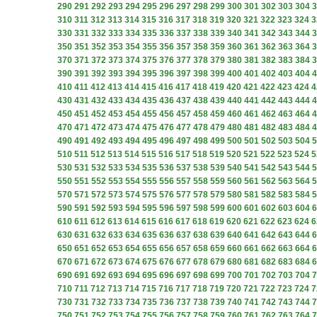
290
291
292
293
294
295
296
297
298
299
300
301
302
303
304
3
310
311
312
313
314
315
316
317
318
319
320
321
322
323
324
3
330
331
332
333
334
335
336
337
338
339
340
341
342
343
344
3
350
351
352
353
354
355
356
357
358
359
360
361
362
363
364
3
370
371
372
373
374
375
376
377
378
379
380
381
382
383
384
3
390
391
392
393
394
395
396
397
398
399
400
401
402
403
404
4
410
411
412
413
414
415
416
417
418
419
420
421
422
423
424
4
430
431
432
433
434
435
436
437
438
439
440
441
442
443
444
4
450
451
452
453
454
455
456
457
458
459
460
461
462
463
464
4
470
471
472
473
474
475
476
477
478
479
480
481
482
483
484
4
490
491
492
493
494
495
496
497
498
499
500
501
502
503
504
5
510
511
512
513
514
515
516
517
518
519
520
521
522
523
524
5
530
531
532
533
534
535
536
537
538
539
540
541
542
543
544
5
550
551
552
553
554
555
556
557
558
559
560
561
562
563
564
5
570
571
572
573
574
575
576
577
578
579
580
581
582
583
584
5
590
591
592
593
594
595
596
597
598
599
600
601
602
603
604
6
610
611
612
613
614
615
616
617
618
619
620
621
622
623
624
6
630
631
632
633
634
635
636
637
638
639
640
641
642
643
644
6
650
651
652
653
654
655
656
657
658
659
660
661
662
663
664
6
670
671
672
673
674
675
676
677
678
679
680
681
682
683
684
6
690
691
692
693
694
695
696
697
698
699
700
701
702
703
704
7
710
711
712
713
714
715
716
717
718
719
720
721
722
723
724
7
730
731
732
733
734
735
736
737
738
739
740
741
742
743
744
7
750
751
752
753
754
755
756
757
758
759
760
761
762
763
764
7