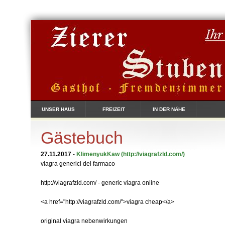
UNSER HAUS
FREIZEIT
IN DER NÄHE
Gästebuch
27.11.2017
-
KlimenyukKaw
(http://viagrafzld.com/)
viagra generici del farmaco
http://viagrafzld.com/ - generic viagra online
<a href="http://viagrafzld.com/">viagra cheap</a>
original viagra nebenwirkungen