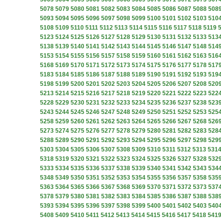
5078
5079
5080
5081
5082
5083
5084
5085
5086
5087
5088
508
5093
5094
5095
5096
5097
5098
5099
5100
5101
5102
5103
510
5108
5109
5110
5111
5112
5113
5114
5115
5116
5117
5118
5119
5123
5124
5125
5126
5127
5128
5129
5130
5131
5132
5133
513
5138
5139
5140
5141
5142
5143
5144
5145
5146
5147
5148
514
5153
5154
5155
5156
5157
5158
5159
5160
5161
5162
5163
516
5168
5169
5170
5171
5172
5173
5174
5175
5176
5177
5178
517
5183
5184
5185
5186
5187
5188
5189
5190
5191
5192
5193
519
5198
5199
5200
5201
5202
5203
5204
5205
5206
5207
5208
520
5213
5214
5215
5216
5217
5218
5219
5220
5221
5222
5223
522
5228
5229
5230
5231
5232
5233
5234
5235
5236
5237
5238
523
5243
5244
5245
5246
5247
5248
5249
5250
5251
5252
5253
525
5258
5259
5260
5261
5262
5263
5264
5265
5266
5267
5268
526
5273
5274
5275
5276
5277
5278
5279
5280
5281
5282
5283
528
5288
5289
5290
5291
5292
5293
5294
5295
5296
5297
5298
529
5303
5304
5305
5306
5307
5308
5309
5310
5311
5312
5313
531
5318
5319
5320
5321
5322
5323
5324
5325
5326
5327
5328
532
5333
5334
5335
5336
5337
5338
5339
5340
5341
5342
5343
534
5348
5349
5350
5351
5352
5353
5354
5355
5356
5357
5358
535
5363
5364
5365
5366
5367
5368
5369
5370
5371
5372
5373
537
5378
5379
5380
5381
5382
5383
5384
5385
5386
5387
5388
538
5393
5394
5395
5396
5397
5398
5399
5400
5401
5402
5403
540
5408
5409
5410
5411
5412
5413
5414
5415
5416
5417
5418
541