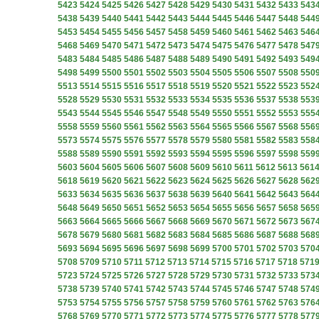
5423
5424
5425
5426
5427
5428
5429
5430
5431
5432
5433
543
5438
5439
5440
5441
5442
5443
5444
5445
5446
5447
5448
544
5453
5454
5455
5456
5457
5458
5459
5460
5461
5462
5463
546
5468
5469
5470
5471
5472
5473
5474
5475
5476
5477
5478
547
5483
5484
5485
5486
5487
5488
5489
5490
5491
5492
5493
549
5498
5499
5500
5501
5502
5503
5504
5505
5506
5507
5508
550
5513
5514
5515
5516
5517
5518
5519
5520
5521
5522
5523
552
5528
5529
5530
5531
5532
5533
5534
5535
5536
5537
5538
553
5543
5544
5545
5546
5547
5548
5549
5550
5551
5552
5553
555
5558
5559
5560
5561
5562
5563
5564
5565
5566
5567
5568
556
5573
5574
5575
5576
5577
5578
5579
5580
5581
5582
5583
558
5588
5589
5590
5591
5592
5593
5594
5595
5596
5597
5598
559
5603
5604
5605
5606
5607
5608
5609
5610
5611
5612
5613
561
5618
5619
5620
5621
5622
5623
5624
5625
5626
5627
5628
562
5633
5634
5635
5636
5637
5638
5639
5640
5641
5642
5643
564
5648
5649
5650
5651
5652
5653
5654
5655
5656
5657
5658
565
5663
5664
5665
5666
5667
5668
5669
5670
5671
5672
5673
567
5678
5679
5680
5681
5682
5683
5684
5685
5686
5687
5688
568
5693
5694
5695
5696
5697
5698
5699
5700
5701
5702
5703
570
5708
5709
5710
5711
5712
5713
5714
5715
5716
5717
5718
571
5723
5724
5725
5726
5727
5728
5729
5730
5731
5732
5733
573
5738
5739
5740
5741
5742
5743
5744
5745
5746
5747
5748
574
5753
5754
5755
5756
5757
5758
5759
5760
5761
5762
5763
576
5768
5769
5770
5771
5772
5773
5774
5775
5776
5777
5778
577