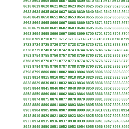
8603
8604
8605
8606
8607
8608
8609
8610
8611
8612
8613
861
8618
8619
8620
8621
8622
8623
8624
8625
8626
8627
8628
862
8633
8634
8635
8636
8637
8638
8639
8640
8641
8642
8643
864
8648
8649
8650
8651
8652
8653
8654
8655
8656
8657
8658
865
8663
8664
8665
8666
8667
8668
8669
8670
8671
8672
8673
867
8678
8679
8680
8681
8682
8683
8684
8685
8686
8687
8688
868
8693
8694
8695
8696
8697
8698
8699
8700
8701
8702
8703
870
8708
8709
8710
8711
8712
8713
8714
8715
8716
8717
8718
871
8723
8724
8725
8726
8727
8728
8729
8730
8731
8732
8733
873
8738
8739
8740
8741
8742
8743
8744
8745
8746
8747
8748
874
8753
8754
8755
8756
8757
8758
8759
8760
8761
8762
8763
876
8768
8769
8770
8771
8772
8773
8774
8775
8776
8777
8778
877
8783
8784
8785
8786
8787
8788
8789
8790
8791
8792
8793
879
8798
8799
8800
8801
8802
8803
8804
8805
8806
8807
8808
880
8813
8814
8815
8816
8817
8818
8819
8820
8821
8822
8823
882
8828
8829
8830
8831
8832
8833
8834
8835
8836
8837
8838
883
8843
8844
8845
8846
8847
8848
8849
8850
8851
8852
8853
885
8858
8859
8860
8861
8862
8863
8864
8865
8866
8867
8868
886
8873
8874
8875
8876
8877
8878
8879
8880
8881
8882
8883
888
8888
8889
8890
8891
8892
8893
8894
8895
8896
8897
8898
889
8903
8904
8905
8906
8907
8908
8909
8910
8911
8912
8913
891
8918
8919
8920
8921
8922
8923
8924
8925
8926
8927
8928
892
8933
8934
8935
8936
8937
8938
8939
8940
8941
8942
8943
894
8948
8949
8950
8951
8952
8953
8954
8955
8956
8957
8958
895