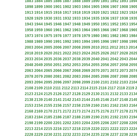
1883
1884
1885
1886
1887
1888
1889
1890
1891
1892
1893
189
1898
1899
1900
1901
1902
1903
1904
1905
1906
1907
1908
190
1913
1914
1915
1916
1917
1918
1919
1920
1921
1922
1923
192
1928
1929
1930
1931
1932
1933
1934
1935
1936
1937
1938
193
1943
1944
1945
1946
1947
1948
1949
1950
1951
1952
1953
195
1958
1959
1960
1961
1962
1963
1964
1965
1966
1967
1968
196
1973
1974
1975
1976
1977
1978
1979
1980
1981
1982
1983
198
1988
1989
1990
1991
1992
1993
1994
1995
1996
1997
1998
199
2003
2004
2005
2006
2007
2008
2009
2010
2011
2012
2013
201
2018
2019
2020
2021
2022
2023
2024
2025
2026
2027
2028
202
2033
2034
2035
2036
2037
2038
2039
2040
2041
2042
2043
204
2048
2049
2050
2051
2052
2053
2054
2055
2056
2057
2058
205
2063
2064
2065
2066
2067
2068
2069
2070
2071
2072
2073
207
2078
2079
2080
2081
2082
2083
2084
2085
2086
2087
2088
208
2093
2094
2095
2096
2097
2098
2099
2100
2101
2102
2103
210
2108
2109
2110
2111
2112
2113
2114
2115
2116
2117
2118
2119
2123
2124
2125
2126
2127
2128
2129
2130
2131
2132
2133
213
2138
2139
2140
2141
2142
2143
2144
2145
2146
2147
2148
214
2153
2154
2155
2156
2157
2158
2159
2160
2161
2162
2163
216
2168
2169
2170
2171
2172
2173
2174
2175
2176
2177
2178
217
2183
2184
2185
2186
2187
2188
2189
2190
2191
2192
2193
219
2198
2199
2200
2201
2202
2203
2204
2205
2206
2207
2208
220
2213
2214
2215
2216
2217
2218
2219
2220
2221
2222
2223
222
2228
2229
2230
2231
2232
2233
2234
2235
2236
2237
2238
223