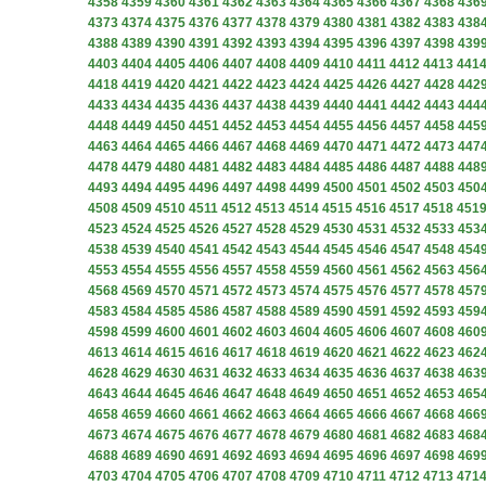
4358
4359
4360
4361
4362
4363
4364
4365
4366
4367
4368
436
4373
4374
4375
4376
4377
4378
4379
4380
4381
4382
4383
438
4388
4389
4390
4391
4392
4393
4394
4395
4396
4397
4398
439
4403
4404
4405
4406
4407
4408
4409
4410
4411
4412
4413
441
4418
4419
4420
4421
4422
4423
4424
4425
4426
4427
4428
442
4433
4434
4435
4436
4437
4438
4439
4440
4441
4442
4443
444
4448
4449
4450
4451
4452
4453
4454
4455
4456
4457
4458
445
4463
4464
4465
4466
4467
4468
4469
4470
4471
4472
4473
447
4478
4479
4480
4481
4482
4483
4484
4485
4486
4487
4488
448
4493
4494
4495
4496
4497
4498
4499
4500
4501
4502
4503
450
4508
4509
4510
4511
4512
4513
4514
4515
4516
4517
4518
451
4523
4524
4525
4526
4527
4528
4529
4530
4531
4532
4533
453
4538
4539
4540
4541
4542
4543
4544
4545
4546
4547
4548
454
4553
4554
4555
4556
4557
4558
4559
4560
4561
4562
4563
456
4568
4569
4570
4571
4572
4573
4574
4575
4576
4577
4578
457
4583
4584
4585
4586
4587
4588
4589
4590
4591
4592
4593
459
4598
4599
4600
4601
4602
4603
4604
4605
4606
4607
4608
460
4613
4614
4615
4616
4617
4618
4619
4620
4621
4622
4623
462
4628
4629
4630
4631
4632
4633
4634
4635
4636
4637
4638
463
4643
4644
4645
4646
4647
4648
4649
4650
4651
4652
4653
465
4658
4659
4660
4661
4662
4663
4664
4665
4666
4667
4668
466
4673
4674
4675
4676
4677
4678
4679
4680
4681
4682
4683
468
4688
4689
4690
4691
4692
4693
4694
4695
4696
4697
4698
469
4703
4704
4705
4706
4707
4708
4709
4710
4711
4712
4713
471