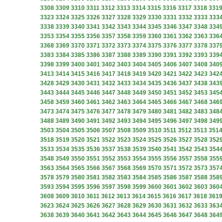
3308
3309
3310
3311
3312
3313
3314
3315
3316
3317
3318
331
3323
3324
3325
3326
3327
3328
3329
3330
3331
3332
3333
333
3338
3339
3340
3341
3342
3343
3344
3345
3346
3347
3348
334
3353
3354
3355
3356
3357
3358
3359
3360
3361
3362
3363
336
3368
3369
3370
3371
3372
3373
3374
3375
3376
3377
3378
337
3383
3384
3385
3386
3387
3388
3389
3390
3391
3392
3393
339
3398
3399
3400
3401
3402
3403
3404
3405
3406
3407
3408
340
3413
3414
3415
3416
3417
3418
3419
3420
3421
3422
3423
342
3428
3429
3430
3431
3432
3433
3434
3435
3436
3437
3438
343
3443
3444
3445
3446
3447
3448
3449
3450
3451
3452
3453
345
3458
3459
3460
3461
3462
3463
3464
3465
3466
3467
3468
346
3473
3474
3475
3476
3477
3478
3479
3480
3481
3482
3483
348
3488
3489
3490
3491
3492
3493
3494
3495
3496
3497
3498
349
3503
3504
3505
3506
3507
3508
3509
3510
3511
3512
3513
351
3518
3519
3520
3521
3522
3523
3524
3525
3526
3527
3528
352
3533
3534
3535
3536
3537
3538
3539
3540
3541
3542
3543
354
3548
3549
3550
3551
3552
3553
3554
3555
3556
3557
3558
355
3563
3564
3565
3566
3567
3568
3569
3570
3571
3572
3573
357
3578
3579
3580
3581
3582
3583
3584
3585
3586
3587
3588
358
3593
3594
3595
3596
3597
3598
3599
3600
3601
3602
3603
360
3608
3609
3610
3611
3612
3613
3614
3615
3616
3617
3618
361
3623
3624
3625
3626
3627
3628
3629
3630
3631
3632
3633
363
3638
3639
3640
3641
3642
3643
3644
3645
3646
3647
3648
364