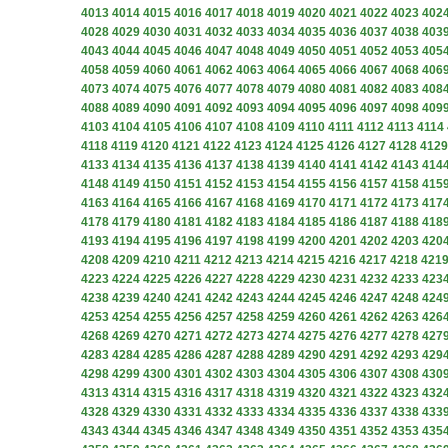
4013
4014
4015
4016
4017
4018
4019
4020
4021
4022
4023
402
4028
4029
4030
4031
4032
4033
4034
4035
4036
4037
4038
403
4043
4044
4045
4046
4047
4048
4049
4050
4051
4052
4053
405
4058
4059
4060
4061
4062
4063
4064
4065
4066
4067
4068
406
4073
4074
4075
4076
4077
4078
4079
4080
4081
4082
4083
408
4088
4089
4090
4091
4092
4093
4094
4095
4096
4097
4098
409
4103
4104
4105
4106
4107
4108
4109
4110
4111
4112
4113
4114
4118
4119
4120
4121
4122
4123
4124
4125
4126
4127
4128
4129
4133
4134
4135
4136
4137
4138
4139
4140
4141
4142
4143
414
4148
4149
4150
4151
4152
4153
4154
4155
4156
4157
4158
415
4163
4164
4165
4166
4167
4168
4169
4170
4171
4172
4173
417
4178
4179
4180
4181
4182
4183
4184
4185
4186
4187
4188
418
4193
4194
4195
4196
4197
4198
4199
4200
4201
4202
4203
420
4208
4209
4210
4211
4212
4213
4214
4215
4216
4217
4218
421
4223
4224
4225
4226
4227
4228
4229
4230
4231
4232
4233
423
4238
4239
4240
4241
4242
4243
4244
4245
4246
4247
4248
424
4253
4254
4255
4256
4257
4258
4259
4260
4261
4262
4263
426
4268
4269
4270
4271
4272
4273
4274
4275
4276
4277
4278
427
4283
4284
4285
4286
4287
4288
4289
4290
4291
4292
4293
429
4298
4299
4300
4301
4302
4303
4304
4305
4306
4307
4308
430
4313
4314
4315
4316
4317
4318
4319
4320
4321
4322
4323
432
4328
4329
4330
4331
4332
4333
4334
4335
4336
4337
4338
433
4343
4344
4345
4346
4347
4348
4349
4350
4351
4352
4353
435