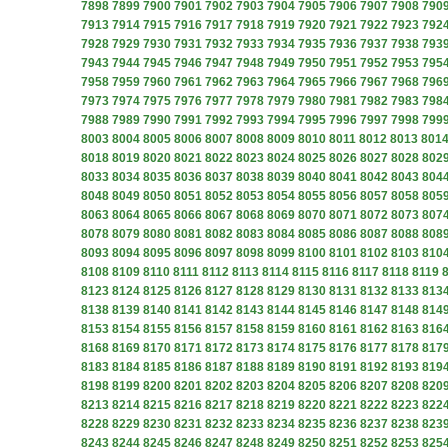
7898
7899
7900
7901
7902
7903
7904
7905
7906
7907
7908
790
7913
7914
7915
7916
7917
7918
7919
7920
7921
7922
7923
792
7928
7929
7930
7931
7932
7933
7934
7935
7936
7937
7938
793
7943
7944
7945
7946
7947
7948
7949
7950
7951
7952
7953
795
7958
7959
7960
7961
7962
7963
7964
7965
7966
7967
7968
796
7973
7974
7975
7976
7977
7978
7979
7980
7981
7982
7983
798
7988
7989
7990
7991
7992
7993
7994
7995
7996
7997
7998
799
8003
8004
8005
8006
8007
8008
8009
8010
8011
8012
8013
801
8018
8019
8020
8021
8022
8023
8024
8025
8026
8027
8028
802
8033
8034
8035
8036
8037
8038
8039
8040
8041
8042
8043
804
8048
8049
8050
8051
8052
8053
8054
8055
8056
8057
8058
805
8063
8064
8065
8066
8067
8068
8069
8070
8071
8072
8073
807
8078
8079
8080
8081
8082
8083
8084
8085
8086
8087
8088
808
8093
8094
8095
8096
8097
8098
8099
8100
8101
8102
8103
810
8108
8109
8110
8111
8112
8113
8114
8115
8116
8117
8118
8119
8123
8124
8125
8126
8127
8128
8129
8130
8131
8132
8133
813
8138
8139
8140
8141
8142
8143
8144
8145
8146
8147
8148
814
8153
8154
8155
8156
8157
8158
8159
8160
8161
8162
8163
816
8168
8169
8170
8171
8172
8173
8174
8175
8176
8177
8178
817
8183
8184
8185
8186
8187
8188
8189
8190
8191
8192
8193
819
8198
8199
8200
8201
8202
8203
8204
8205
8206
8207
8208
820
8213
8214
8215
8216
8217
8218
8219
8220
8221
8222
8223
822
8228
8229
8230
8231
8232
8233
8234
8235
8236
8237
8238
823
8243
8244
8245
8246
8247
8248
8249
8250
8251
8252
8253
825