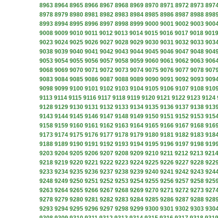
8963
8964
8965
8966
8967
8968
8969
8970
8971
8972
8973
897
8978
8979
8980
8981
8982
8983
8984
8985
8986
8987
8988
898
8993
8994
8995
8996
8997
8998
8999
9000
9001
9002
9003
900
9008
9009
9010
9011
9012
9013
9014
9015
9016
9017
9018
901
9023
9024
9025
9026
9027
9028
9029
9030
9031
9032
9033
903
9038
9039
9040
9041
9042
9043
9044
9045
9046
9047
9048
904
9053
9054
9055
9056
9057
9058
9059
9060
9061
9062
9063
906
9068
9069
9070
9071
9072
9073
9074
9075
9076
9077
9078
907
9083
9084
9085
9086
9087
9088
9089
9090
9091
9092
9093
909
9098
9099
9100
9101
9102
9103
9104
9105
9106
9107
9108
910
9113
9114
9115
9116
9117
9118
9119
9120
9121
9122
9123
9124
9128
9129
9130
9131
9132
9133
9134
9135
9136
9137
9138
913
9143
9144
9145
9146
9147
9148
9149
9150
9151
9152
9153
915
9158
9159
9160
9161
9162
9163
9164
9165
9166
9167
9168
916
9173
9174
9175
9176
9177
9178
9179
9180
9181
9182
9183
918
9188
9189
9190
9191
9192
9193
9194
9195
9196
9197
9198
919
9203
9204
9205
9206
9207
9208
9209
9210
9211
9212
9213
921
9218
9219
9220
9221
9222
9223
9224
9225
9226
9227
9228
922
9233
9234
9235
9236
9237
9238
9239
9240
9241
9242
9243
924
9248
9249
9250
9251
9252
9253
9254
9255
9256
9257
9258
925
9263
9264
9265
9266
9267
9268
9269
9270
9271
9272
9273
927
9278
9279
9280
9281
9282
9283
9284
9285
9286
9287
9288
928
9293
9294
9295
9296
9297
9298
9299
9300
9301
9302
9303
930