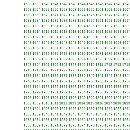
1538
1539
1540
1541
1542
1543
1544
1545
1546
1547
1548
154
1553
1554
1555
1556
1557
1558
1559
1560
1561
1562
1563
156
1568
1569
1570
1571
1572
1573
1574
1575
1576
1577
1578
157
1583
1584
1585
1586
1587
1588
1589
1590
1591
1592
1593
159
1598
1599
1600
1601
1602
1603
1604
1605
1606
1607
1608
160
1613
1614
1615
1616
1617
1618
1619
1620
1621
1622
1623
162
1628
1629
1630
1631
1632
1633
1634
1635
1636
1637
1638
163
1643
1644
1645
1646
1647
1648
1649
1650
1651
1652
1653
165
1658
1659
1660
1661
1662
1663
1664
1665
1666
1667
1668
166
1673
1674
1675
1676
1677
1678
1679
1680
1681
1682
1683
168
1688
1689
1690
1691
1692
1693
1694
1695
1696
1697
1698
169
1703
1704
1705
1706
1707
1708
1709
1710
1711
1712
1713
171
1718
1719
1720
1721
1722
1723
1724
1725
1726
1727
1728
172
1733
1734
1735
1736
1737
1738
1739
1740
1741
1742
1743
174
1748
1749
1750
1751
1752
1753
1754
1755
1756
1757
1758
175
1763
1764
1765
1766
1767
1768
1769
1770
1771
1772
1773
177
1778
1779
1780
1781
1782
1783
1784
1785
1786
1787
1788
178
1793
1794
1795
1796
1797
1798
1799
1800
1801
1802
1803
180
1808
1809
1810
1811
1812
1813
1814
1815
1816
1817
1818
181
1823
1824
1825
1826
1827
1828
1829
1830
1831
1832
1833
183
1838
1839
1840
1841
1842
1843
1844
1845
1846
1847
1848
184
1853
1854
1855
1856
1857
1858
1859
1860
1861
1862
1863
186
1868
1869
1870
1871
1872
1873
1874
1875
1876
1877
1878
187