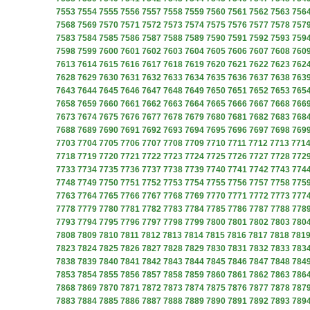
7553
7554
7555
7556
7557
7558
7559
7560
7561
7562
7563
756
7568
7569
7570
7571
7572
7573
7574
7575
7576
7577
7578
757
7583
7584
7585
7586
7587
7588
7589
7590
7591
7592
7593
759
7598
7599
7600
7601
7602
7603
7604
7605
7606
7607
7608
760
7613
7614
7615
7616
7617
7618
7619
7620
7621
7622
7623
762
7628
7629
7630
7631
7632
7633
7634
7635
7636
7637
7638
763
7643
7644
7645
7646
7647
7648
7649
7650
7651
7652
7653
765
7658
7659
7660
7661
7662
7663
7664
7665
7666
7667
7668
766
7673
7674
7675
7676
7677
7678
7679
7680
7681
7682
7683
768
7688
7689
7690
7691
7692
7693
7694
7695
7696
7697
7698
769
7703
7704
7705
7706
7707
7708
7709
7710
7711
7712
7713
771
7718
7719
7720
7721
7722
7723
7724
7725
7726
7727
7728
772
7733
7734
7735
7736
7737
7738
7739
7740
7741
7742
7743
774
7748
7749
7750
7751
7752
7753
7754
7755
7756
7757
7758
775
7763
7764
7765
7766
7767
7768
7769
7770
7771
7772
7773
777
7778
7779
7780
7781
7782
7783
7784
7785
7786
7787
7788
778
7793
7794
7795
7796
7797
7798
7799
7800
7801
7802
7803
780
7808
7809
7810
7811
7812
7813
7814
7815
7816
7817
7818
781
7823
7824
7825
7826
7827
7828
7829
7830
7831
7832
7833
783
7838
7839
7840
7841
7842
7843
7844
7845
7846
7847
7848
784
7853
7854
7855
7856
7857
7858
7859
7860
7861
7862
7863
786
7868
7869
7870
7871
7872
7873
7874
7875
7876
7877
7878
787
7883
7884
7885
7886
7887
7888
7889
7890
7891
7892
7893
789