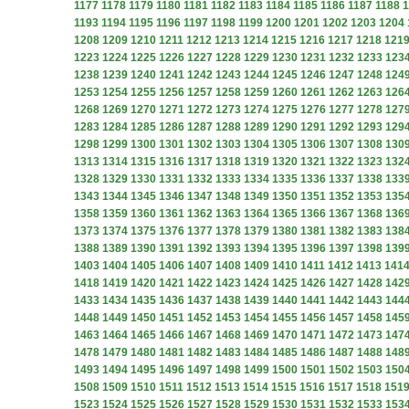
1177
1178
1179
1180
1181
1182
1183
1184
1185
1186
1187
1188
1
1193
1194
1195
1196
1197
1198
1199
1200
1201
1202
1203
1204
1208
1209
1210
1211
1212
1213
1214
1215
1216
1217
1218
121
1223
1224
1225
1226
1227
1228
1229
1230
1231
1232
1233
123
1238
1239
1240
1241
1242
1243
1244
1245
1246
1247
1248
124
1253
1254
1255
1256
1257
1258
1259
1260
1261
1262
1263
126
1268
1269
1270
1271
1272
1273
1274
1275
1276
1277
1278
127
1283
1284
1285
1286
1287
1288
1289
1290
1291
1292
1293
129
1298
1299
1300
1301
1302
1303
1304
1305
1306
1307
1308
130
1313
1314
1315
1316
1317
1318
1319
1320
1321
1322
1323
132
1328
1329
1330
1331
1332
1333
1334
1335
1336
1337
1338
133
1343
1344
1345
1346
1347
1348
1349
1350
1351
1352
1353
135
1358
1359
1360
1361
1362
1363
1364
1365
1366
1367
1368
136
1373
1374
1375
1376
1377
1378
1379
1380
1381
1382
1383
138
1388
1389
1390
1391
1392
1393
1394
1395
1396
1397
1398
139
1403
1404
1405
1406
1407
1408
1409
1410
1411
1412
1413
141
1418
1419
1420
1421
1422
1423
1424
1425
1426
1427
1428
142
1433
1434
1435
1436
1437
1438
1439
1440
1441
1442
1443
144
1448
1449
1450
1451
1452
1453
1454
1455
1456
1457
1458
145
1463
1464
1465
1466
1467
1468
1469
1470
1471
1472
1473
147
1478
1479
1480
1481
1482
1483
1484
1485
1486
1487
1488
148
1493
1494
1495
1496
1497
1498
1499
1500
1501
1502
1503
150
1508
1509
1510
1511
1512
1513
1514
1515
1516
1517
1518
151
1523
1524
1525
1526
1527
1528
1529
1530
1531
1532
1533
153