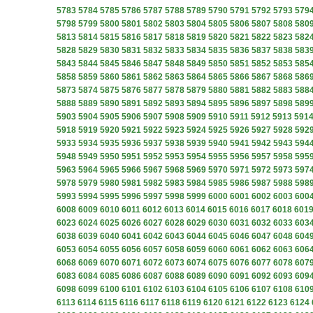
5783
5784
5785
5786
5787
5788
5789
5790
5791
5792
5793
579
5798
5799
5800
5801
5802
5803
5804
5805
5806
5807
5808
580
5813
5814
5815
5816
5817
5818
5819
5820
5821
5822
5823
582
5828
5829
5830
5831
5832
5833
5834
5835
5836
5837
5838
583
5843
5844
5845
5846
5847
5848
5849
5850
5851
5852
5853
585
5858
5859
5860
5861
5862
5863
5864
5865
5866
5867
5868
586
5873
5874
5875
5876
5877
5878
5879
5880
5881
5882
5883
588
5888
5889
5890
5891
5892
5893
5894
5895
5896
5897
5898
589
5903
5904
5905
5906
5907
5908
5909
5910
5911
5912
5913
591
5918
5919
5920
5921
5922
5923
5924
5925
5926
5927
5928
592
5933
5934
5935
5936
5937
5938
5939
5940
5941
5942
5943
594
5948
5949
5950
5951
5952
5953
5954
5955
5956
5957
5958
595
5963
5964
5965
5966
5967
5968
5969
5970
5971
5972
5973
597
5978
5979
5980
5981
5982
5983
5984
5985
5986
5987
5988
598
5993
5994
5995
5996
5997
5998
5999
6000
6001
6002
6003
600
6008
6009
6010
6011
6012
6013
6014
6015
6016
6017
6018
601
6023
6024
6025
6026
6027
6028
6029
6030
6031
6032
6033
603
6038
6039
6040
6041
6042
6043
6044
6045
6046
6047
6048
604
6053
6054
6055
6056
6057
6058
6059
6060
6061
6062
6063
606
6068
6069
6070
6071
6072
6073
6074
6075
6076
6077
6078
607
6083
6084
6085
6086
6087
6088
6089
6090
6091
6092
6093
609
6098
6099
6100
6101
6102
6103
6104
6105
6106
6107
6108
610
6113
6114
6115
6116
6117
6118
6119
6120
6121
6122
6123
6124