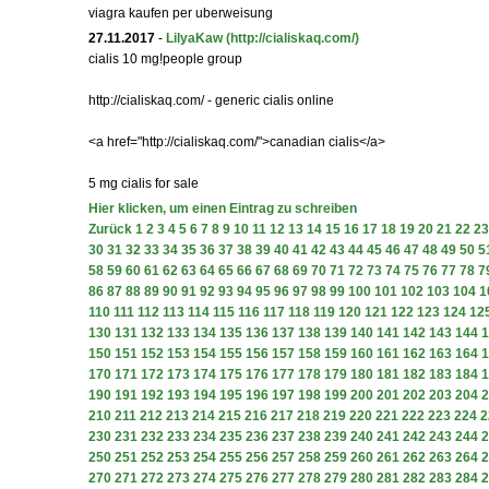
viagra kaufen per uberweisung
27.11.2017
-
LilyaKaw
(http://cialiskaq.com/)
cialis 10 mg!people group
http://cialiskaq.com/ - generic cialis online
<a href="http://cialiskaq.com/">canadian cialis</a>
5 mg cialis for sale
Hier klicken, um einen Eintrag zu schreiben
Zurück
1
2
3
4
5
6
7
8
9
10
11
12
13
14
15
16
17
18
19
20
21
22
23
30
31
32
33
34
35
36
37
38
39
40
41
42
43
44
45
46
47
48
49
50
5
58
59
60
61
62
63
64
65
66
67
68
69
70
71
72
73
74
75
76
77
78
7
86
87
88
89
90
91
92
93
94
95
96
97
98
99
100
101
102
103
104
1
110
111
112
113
114
115
116
117
118
119
120
121
122
123
124
12
130
131
132
133
134
135
136
137
138
139
140
141
142
143
144
1
150
151
152
153
154
155
156
157
158
159
160
161
162
163
164
1
170
171
172
173
174
175
176
177
178
179
180
181
182
183
184
1
190
191
192
193
194
195
196
197
198
199
200
201
202
203
204
2
210
211
212
213
214
215
216
217
218
219
220
221
222
223
224
2
230
231
232
233
234
235
236
237
238
239
240
241
242
243
244
2
250
251
252
253
254
255
256
257
258
259
260
261
262
263
264
2
270
271
272
273
274
275
276
277
278
279
280
281
282
283
284
2