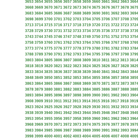
3653
3654
3655
3656
3657
3658
3659
3660
3661
3662
3663
366
3668
3669
3670
3671
3672
3673
3674
3675
3676
3677
3678
367
3683
3684
3685
3686
3687
3688
3689
3690
3691
3692
3693
369
3698
3699
3700
3701
3702
3703
3704
3705
3706
3707
3708
370
3713
3714
3715
3716
3717
3718
3719
3720
3721
3722
3723
372
3728
3729
3730
3731
3732
3733
3734
3735
3736
3737
3738
373
3743
3744
3745
3746
3747
3748
3749
3750
3751
3752
3753
375
3758
3759
3760
3761
3762
3763
3764
3765
3766
3767
3768
376
3773
3774
3775
3776
3777
3778
3779
3780
3781
3782
3783
378
3788
3789
3790
3791
3792
3793
3794
3795
3796
3797
3798
379
3803
3804
3805
3806
3807
3808
3809
3810
3811
3812
3813
381
3818
3819
3820
3821
3822
3823
3824
3825
3826
3827
3828
382
3833
3834
3835
3836
3837
3838
3839
3840
3841
3842
3843
384
3848
3849
3850
3851
3852
3853
3854
3855
3856
3857
3858
385
3863
3864
3865
3866
3867
3868
3869
3870
3871
3872
3873
387
3878
3879
3880
3881
3882
3883
3884
3885
3886
3887
3888
388
3893
3894
3895
3896
3897
3898
3899
3900
3901
3902
3903
390
3908
3909
3910
3911
3912
3913
3914
3915
3916
3917
3918
391
3923
3924
3925
3926
3927
3928
3929
3930
3931
3932
3933
393
3938
3939
3940
3941
3942
3943
3944
3945
3946
3947
3948
394
3953
3954
3955
3956
3957
3958
3959
3960
3961
3962
3963
396
3968
3969
3970
3971
3972
3973
3974
3975
3976
3977
3978
397
3983
3984
3985
3986
3987
3988
3989
3990
3991
3992
3993
399
3998
3999
4000
4001
4002
4003
4004
4005
4006
4007
4008
400