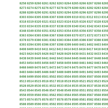
8258
8259
8260
8261
8262
8263
8264
8265
8266
8267
8268
826
8273
8274
8275
8276
8277
8278
8279
8280
8281
8282
8283
828
8288
8289
8290
8291
8292
8293
8294
8295
8296
8297
8298
829
8303
8304
8305
8306
8307
8308
8309
8310
8311
8312
8313
831
8318
8319
8320
8321
8322
8323
8324
8325
8326
8327
8328
832
8333
8334
8335
8336
8337
8338
8339
8340
8341
8342
8343
834
8348
8349
8350
8351
8352
8353
8354
8355
8356
8357
8358
835
8363
8364
8365
8366
8367
8368
8369
8370
8371
8372
8373
837
8378
8379
8380
8381
8382
8383
8384
8385
8386
8387
8388
838
8393
8394
8395
8396
8397
8398
8399
8400
8401
8402
8403
840
8408
8409
8410
8411
8412
8413
8414
8415
8416
8417
8418
841
8423
8424
8425
8426
8427
8428
8429
8430
8431
8432
8433
843
8438
8439
8440
8441
8442
8443
8444
8445
8446
8447
8448
844
8453
8454
8455
8456
8457
8458
8459
8460
8461
8462
8463
846
8468
8469
8470
8471
8472
8473
8474
8475
8476
8477
8478
847
8483
8484
8485
8486
8487
8488
8489
8490
8491
8492
8493
849
8498
8499
8500
8501
8502
8503
8504
8505
8506
8507
8508
850
8513
8514
8515
8516
8517
8518
8519
8520
8521
8522
8523
852
8528
8529
8530
8531
8532
8533
8534
8535
8536
8537
8538
853
8543
8544
8545
8546
8547
8548
8549
8550
8551
8552
8553
855
8558
8559
8560
8561
8562
8563
8564
8565
8566
8567
8568
856
8573
8574
8575
8576
8577
8578
8579
8580
8581
8582
8583
858
8588
8589
8590
8591
8592
8593
8594
8595
8596
8597
8598
859