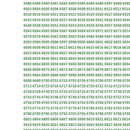
6488
6489
6490
6491
6492
6493
6494
6495
6496
6497
6498
649
6503
6504
6505
6506
6507
6508
6509
6510
6511
6512
6513
651
6518
6519
6520
6521
6522
6523
6524
6525
6526
6527
6528
652
6533
6534
6535
6536
6537
6538
6539
6540
6541
6542
6543
654
6548
6549
6550
6551
6552
6553
6554
6555
6556
6557
6558
655
6563
6564
6565
6566
6567
6568
6569
6570
6571
6572
6573
657
6578
6579
6580
6581
6582
6583
6584
6585
6586
6587
6588
658
6593
6594
6595
6596
6597
6598
6599
6600
6601
6602
6603
660
6608
6609
6610
6611
6612
6613
6614
6615
6616
6617
6618
661
6623
6624
6625
6626
6627
6628
6629
6630
6631
6632
6633
663
6638
6639
6640
6641
6642
6643
6644
6645
6646
6647
6648
664
6653
6654
6655
6656
6657
6658
6659
6660
6661
6662
6663
666
6668
6669
6670
6671
6672
6673
6674
6675
6676
6677
6678
667
6683
6684
6685
6686
6687
6688
6689
6690
6691
6692
6693
669
6698
6699
6700
6701
6702
6703
6704
6705
6706
6707
6708
670
6713
6714
6715
6716
6717
6718
6719
6720
6721
6722
6723
672
6728
6729
6730
6731
6732
6733
6734
6735
6736
6737
6738
673
6743
6744
6745
6746
6747
6748
6749
6750
6751
6752
6753
675
6758
6759
6760
6761
6762
6763
6764
6765
6766
6767
6768
676
6773
6774
6775
6776
6777
6778
6779
6780
6781
6782
6783
678
6788
6789
6790
6791
6792
6793
6794
6795
6796
6797
6798
679
6803
6804
6805
6806
6807
6808
6809
6810
6811
6812
6813
681
6818
6819
6820
6821
6822
6823
6824
6825
6826
6827
6828
682