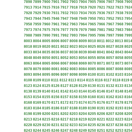
7898
7899
7900
7901
7902
7903
7904
7905
7906
7907
7908
790
7913
7914
7915
7916
7917
7918
7919
7920
7921
7922
7923
792
7928
7929
7930
7931
7932
7933
7934
7935
7936
7937
7938
793
7943
7944
7945
7946
7947
7948
7949
7950
7951
7952
7953
795
7958
7959
7960
7961
7962
7963
7964
7965
7966
7967
7968
796
7973
7974
7975
7976
7977
7978
7979
7980
7981
7982
7983
798
7988
7989
7990
7991
7992
7993
7994
7995
7996
7997
7998
799
8003
8004
8005
8006
8007
8008
8009
8010
8011
8012
8013
801
8018
8019
8020
8021
8022
8023
8024
8025
8026
8027
8028
802
8033
8034
8035
8036
8037
8038
8039
8040
8041
8042
8043
804
8048
8049
8050
8051
8052
8053
8054
8055
8056
8057
8058
805
8063
8064
8065
8066
8067
8068
8069
8070
8071
8072
8073
807
8078
8079
8080
8081
8082
8083
8084
8085
8086
8087
8088
808
8093
8094
8095
8096
8097
8098
8099
8100
8101
8102
8103
810
8108
8109
8110
8111
8112
8113
8114
8115
8116
8117
8118
8119
8123
8124
8125
8126
8127
8128
8129
8130
8131
8132
8133
813
8138
8139
8140
8141
8142
8143
8144
8145
8146
8147
8148
814
8153
8154
8155
8156
8157
8158
8159
8160
8161
8162
8163
816
8168
8169
8170
8171
8172
8173
8174
8175
8176
8177
8178
817
8183
8184
8185
8186
8187
8188
8189
8190
8191
8192
8193
819
8198
8199
8200
8201
8202
8203
8204
8205
8206
8207
8208
820
8213
8214
8215
8216
8217
8218
8219
8220
8221
8222
8223
822
8228
8229
8230
8231
8232
8233
8234
8235
8236
8237
8238
823
8243
8244
8245
8246
8247
8248
8249
8250
8251
8252
8253
825