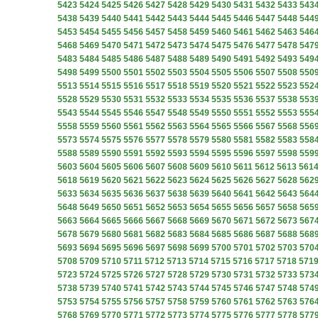
5423
5424
5425
5426
5427
5428
5429
5430
5431
5432
5433
543
5438
5439
5440
5441
5442
5443
5444
5445
5446
5447
5448
544
5453
5454
5455
5456
5457
5458
5459
5460
5461
5462
5463
546
5468
5469
5470
5471
5472
5473
5474
5475
5476
5477
5478
547
5483
5484
5485
5486
5487
5488
5489
5490
5491
5492
5493
549
5498
5499
5500
5501
5502
5503
5504
5505
5506
5507
5508
550
5513
5514
5515
5516
5517
5518
5519
5520
5521
5522
5523
552
5528
5529
5530
5531
5532
5533
5534
5535
5536
5537
5538
553
5543
5544
5545
5546
5547
5548
5549
5550
5551
5552
5553
555
5558
5559
5560
5561
5562
5563
5564
5565
5566
5567
5568
556
5573
5574
5575
5576
5577
5578
5579
5580
5581
5582
5583
558
5588
5589
5590
5591
5592
5593
5594
5595
5596
5597
5598
559
5603
5604
5605
5606
5607
5608
5609
5610
5611
5612
5613
561
5618
5619
5620
5621
5622
5623
5624
5625
5626
5627
5628
562
5633
5634
5635
5636
5637
5638
5639
5640
5641
5642
5643
564
5648
5649
5650
5651
5652
5653
5654
5655
5656
5657
5658
565
5663
5664
5665
5666
5667
5668
5669
5670
5671
5672
5673
567
5678
5679
5680
5681
5682
5683
5684
5685
5686
5687
5688
568
5693
5694
5695
5696
5697
5698
5699
5700
5701
5702
5703
570
5708
5709
5710
5711
5712
5713
5714
5715
5716
5717
5718
571
5723
5724
5725
5726
5727
5728
5729
5730
5731
5732
5733
573
5738
5739
5740
5741
5742
5743
5744
5745
5746
5747
5748
574
5753
5754
5755
5756
5757
5758
5759
5760
5761
5762
5763
576
5768
5769
5770
5771
5772
5773
5774
5775
5776
5777
5778
577