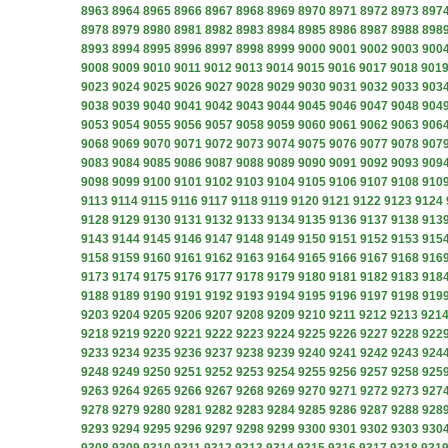
8963
8964
8965
8966
8967
8968
8969
8970
8971
8972
8973
897
8978
8979
8980
8981
8982
8983
8984
8985
8986
8987
8988
898
8993
8994
8995
8996
8997
8998
8999
9000
9001
9002
9003
900
9008
9009
9010
9011
9012
9013
9014
9015
9016
9017
9018
901
9023
9024
9025
9026
9027
9028
9029
9030
9031
9032
9033
903
9038
9039
9040
9041
9042
9043
9044
9045
9046
9047
9048
904
9053
9054
9055
9056
9057
9058
9059
9060
9061
9062
9063
906
9068
9069
9070
9071
9072
9073
9074
9075
9076
9077
9078
907
9083
9084
9085
9086
9087
9088
9089
9090
9091
9092
9093
909
9098
9099
9100
9101
9102
9103
9104
9105
9106
9107
9108
910
9113
9114
9115
9116
9117
9118
9119
9120
9121
9122
9123
9124
9128
9129
9130
9131
9132
9133
9134
9135
9136
9137
9138
913
9143
9144
9145
9146
9147
9148
9149
9150
9151
9152
9153
915
9158
9159
9160
9161
9162
9163
9164
9165
9166
9167
9168
916
9173
9174
9175
9176
9177
9178
9179
9180
9181
9182
9183
918
9188
9189
9190
9191
9192
9193
9194
9195
9196
9197
9198
919
9203
9204
9205
9206
9207
9208
9209
9210
9211
9212
9213
921
9218
9219
9220
9221
9222
9223
9224
9225
9226
9227
9228
922
9233
9234
9235
9236
9237
9238
9239
9240
9241
9242
9243
924
9248
9249
9250
9251
9252
9253
9254
9255
9256
9257
9258
925
9263
9264
9265
9266
9267
9268
9269
9270
9271
9272
9273
927
9278
9279
9280
9281
9282
9283
9284
9285
9286
9287
9288
928
9293
9294
9295
9296
9297
9298
9299
9300
9301
9302
9303
930