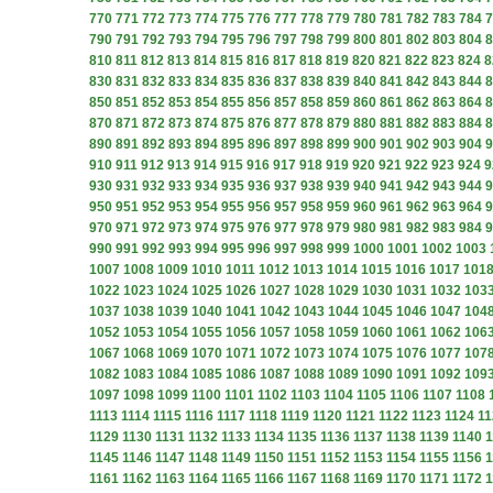
770
771
772
773
774
775
776
777
778
779
780
781
782
783
784
7
790
791
792
793
794
795
796
797
798
799
800
801
802
803
804
8
810
811
812
813
814
815
816
817
818
819
820
821
822
823
824
8
830
831
832
833
834
835
836
837
838
839
840
841
842
843
844
8
850
851
852
853
854
855
856
857
858
859
860
861
862
863
864
8
870
871
872
873
874
875
876
877
878
879
880
881
882
883
884
8
890
891
892
893
894
895
896
897
898
899
900
901
902
903
904
9
910
911
912
913
914
915
916
917
918
919
920
921
922
923
924
9
930
931
932
933
934
935
936
937
938
939
940
941
942
943
944
9
950
951
952
953
954
955
956
957
958
959
960
961
962
963
964
9
970
971
972
973
974
975
976
977
978
979
980
981
982
983
984
9
990
991
992
993
994
995
996
997
998
999
1000
1001
1002
1003
1007
1008
1009
1010
1011
1012
1013
1014
1015
1016
1017
101
1022
1023
1024
1025
1026
1027
1028
1029
1030
1031
1032
103
1037
1038
1039
1040
1041
1042
1043
1044
1045
1046
1047
104
1052
1053
1054
1055
1056
1057
1058
1059
1060
1061
1062
106
1067
1068
1069
1070
1071
1072
1073
1074
1075
1076
1077
107
1082
1083
1084
1085
1086
1087
1088
1089
1090
1091
1092
109
1097
1098
1099
1100
1101
1102
1103
1104
1105
1106
1107
1108
1113
1114
1115
1116
1117
1118
1119
1120
1121
1122
1123
1124
11
1129
1130
1131
1132
1133
1134
1135
1136
1137
1138
1139
1140
1
1145
1146
1147
1148
1149
1150
1151
1152
1153
1154
1155
1156
1
1161
1162
1163
1164
1165
1166
1167
1168
1169
1170
1171
1172
1