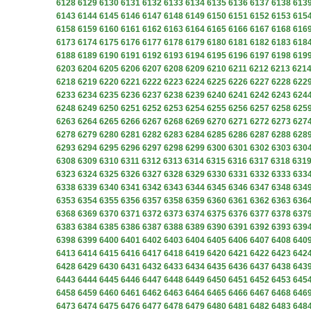
6128
6129
6130
6131
6132
6133
6134
6135
6136
6137
6138
613
6143
6144
6145
6146
6147
6148
6149
6150
6151
6152
6153
615
6158
6159
6160
6161
6162
6163
6164
6165
6166
6167
6168
616
6173
6174
6175
6176
6177
6178
6179
6180
6181
6182
6183
618
6188
6189
6190
6191
6192
6193
6194
6195
6196
6197
6198
619
6203
6204
6205
6206
6207
6208
6209
6210
6211
6212
6213
621
6218
6219
6220
6221
6222
6223
6224
6225
6226
6227
6228
622
6233
6234
6235
6236
6237
6238
6239
6240
6241
6242
6243
624
6248
6249
6250
6251
6252
6253
6254
6255
6256
6257
6258
625
6263
6264
6265
6266
6267
6268
6269
6270
6271
6272
6273
627
6278
6279
6280
6281
6282
6283
6284
6285
6286
6287
6288
628
6293
6294
6295
6296
6297
6298
6299
6300
6301
6302
6303
630
6308
6309
6310
6311
6312
6313
6314
6315
6316
6317
6318
631
6323
6324
6325
6326
6327
6328
6329
6330
6331
6332
6333
633
6338
6339
6340
6341
6342
6343
6344
6345
6346
6347
6348
634
6353
6354
6355
6356
6357
6358
6359
6360
6361
6362
6363
636
6368
6369
6370
6371
6372
6373
6374
6375
6376
6377
6378
637
6383
6384
6385
6386
6387
6388
6389
6390
6391
6392
6393
639
6398
6399
6400
6401
6402
6403
6404
6405
6406
6407
6408
640
6413
6414
6415
6416
6417
6418
6419
6420
6421
6422
6423
642
6428
6429
6430
6431
6432
6433
6434
6435
6436
6437
6438
643
6443
6444
6445
6446
6447
6448
6449
6450
6451
6452
6453
645
6458
6459
6460
6461
6462
6463
6464
6465
6466
6467
6468
646
6473
6474
6475
6476
6477
6478
6479
6480
6481
6482
6483
648