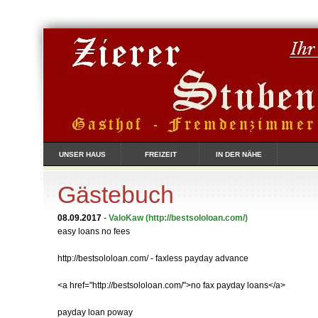
UNSER HAUS
FREIZEIT
IN DER NÄHE
Gästebuch
08.09.2017
-
ValoKaw
(http://bestsololoan.com/)
easy loans no fees
http://bestsololoan.com/ - faxless payday advance
<a href="http://bestsololoan.com/">no fax payday loans</a>
payday loan poway