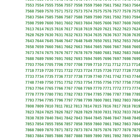
7553
7554
7555
7556
7557
7558
7559
7560
7561
7562
7563
756
7568
7569
7570
7571
7572
7573
7574
7575
7576
7577
7578
757
7583
7584
7585
7586
7587
7588
7589
7590
7591
7592
7593
759
7598
7599
7600
7601
7602
7603
7604
7605
7606
7607
7608
760
7613
7614
7615
7616
7617
7618
7619
7620
7621
7622
7623
762
7628
7629
7630
7631
7632
7633
7634
7635
7636
7637
7638
763
7643
7644
7645
7646
7647
7648
7649
7650
7651
7652
7653
765
7658
7659
7660
7661
7662
7663
7664
7665
7666
7667
7668
766
7673
7674
7675
7676
7677
7678
7679
7680
7681
7682
7683
768
7688
7689
7690
7691
7692
7693
7694
7695
7696
7697
7698
769
7703
7704
7705
7706
7707
7708
7709
7710
7711
7712
7713
771
7718
7719
7720
7721
7722
7723
7724
7725
7726
7727
7728
772
7733
7734
7735
7736
7737
7738
7739
7740
7741
7742
7743
774
7748
7749
7750
7751
7752
7753
7754
7755
7756
7757
7758
775
7763
7764
7765
7766
7767
7768
7769
7770
7771
7772
7773
777
7778
7779
7780
7781
7782
7783
7784
7785
7786
7787
7788
778
7793
7794
7795
7796
7797
7798
7799
7800
7801
7802
7803
780
7808
7809
7810
7811
7812
7813
7814
7815
7816
7817
7818
781
7823
7824
7825
7826
7827
7828
7829
7830
7831
7832
7833
783
7838
7839
7840
7841
7842
7843
7844
7845
7846
7847
7848
784
7853
7854
7855
7856
7857
7858
7859
7860
7861
7862
7863
786
7868
7869
7870
7871
7872
7873
7874
7875
7876
7877
7878
787
7883
7884
7885
7886
7887
7888
7889
7890
7891
7892
7893
789