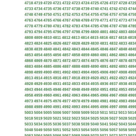
4718
4719
4720
4721
4722
4723
4724
4725
4726
4727
4728
472
4733
4734
4735
4736
4737
4738
4739
4740
4741
4742
4743
474
4748
4749
4750
4751
4752
4753
4754
4755
4756
4757
4758
475
4763
4764
4765
4766
4767
4768
4769
4770
4771
4772
4773
477
4778
4779
4780
4781
4782
4783
4784
4785
4786
4787
4788
478
4793
4794
4795
4796
4797
4798
4799
4800
4801
4802
4803
480
4808
4809
4810
4811
4812
4813
4814
4815
4816
4817
4818
481
4823
4824
4825
4826
4827
4828
4829
4830
4831
4832
4833
483
4838
4839
4840
4841
4842
4843
4844
4845
4846
4847
4848
484
4853
4854
4855
4856
4857
4858
4859
4860
4861
4862
4863
486
4868
4869
4870
4871
4872
4873
4874
4875
4876
4877
4878
487
4883
4884
4885
4886
4887
4888
4889
4890
4891
4892
4893
489
4898
4899
4900
4901
4902
4903
4904
4905
4906
4907
4908
490
4913
4914
4915
4916
4917
4918
4919
4920
4921
4922
4923
492
4928
4929
4930
4931
4932
4933
4934
4935
4936
4937
4938
493
4943
4944
4945
4946
4947
4948
4949
4950
4951
4952
4953
495
4958
4959
4960
4961
4962
4963
4964
4965
4966
4967
4968
496
4973
4974
4975
4976
4977
4978
4979
4980
4981
4982
4983
498
4988
4989
4990
4991
4992
4993
4994
4995
4996
4997
4998
499
5003
5004
5005
5006
5007
5008
5009
5010
5011
5012
5013
501
5018
5019
5020
5021
5022
5023
5024
5025
5026
5027
5028
502
5033
5034
5035
5036
5037
5038
5039
5040
5041
5042
5043
504
5048
5049
5050
5051
5052
5053
5054
5055
5056
5057
5058
505
5063
5064
5065
5066
5067
5068
5069
5070
5071
5072
5073
507