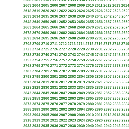
2588
2589
2590
2591
2592
2593
2594
2595
2596
2597
2598
259
2603
2604
2605
2606
2607
2608
2609
2610
2611
2612
2613
261
2618
2619
2620
2621
2622
2623
2624
2625
2626
2627
2628
262
2633
2634
2635
2636
2637
2638
2639
2640
2641
2642
2643
264
2648
2649
2650
2651
2652
2653
2654
2655
2656
2657
2658
265
2663
2664
2665
2666
2667
2668
2669
2670
2671
2672
2673
267
2678
2679
2680
2681
2682
2683
2684
2685
2686
2687
2688
268
2693
2694
2695
2696
2697
2698
2699
2700
2701
2702
2703
270
2708
2709
2710
2711
2712
2713
2714
2715
2716
2717
2718
271
2723
2724
2725
2726
2727
2728
2729
2730
2731
2732
2733
273
2738
2739
2740
2741
2742
2743
2744
2745
2746
2747
2748
274
2753
2754
2755
2756
2757
2758
2759
2760
2761
2762
2763
276
2768
2769
2770
2771
2772
2773
2774
2775
2776
2777
2778
277
2783
2784
2785
2786
2787
2788
2789
2790
2791
2792
2793
279
2798
2799
2800
2801
2802
2803
2804
2805
2806
2807
2808
280
2813
2814
2815
2816
2817
2818
2819
2820
2821
2822
2823
282
2828
2829
2830
2831
2832
2833
2834
2835
2836
2837
2838
283
2843
2844
2845
2846
2847
2848
2849
2850
2851
2852
2853
285
2858
2859
2860
2861
2862
2863
2864
2865
2866
2867
2868
286
2873
2874
2875
2876
2877
2878
2879
2880
2881
2882
2883
288
2888
2889
2890
2891
2892
2893
2894
2895
2896
2897
2898
289
2903
2904
2905
2906
2907
2908
2909
2910
2911
2912
2913
291
2918
2919
2920
2921
2922
2923
2924
2925
2926
2927
2928
292
2933
2934
2935
2936
2937
2938
2939
2940
2941
2942
2943
294