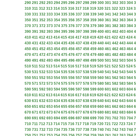
290
291
292
293
294
295
296
297
298
299
300
301
302
303
304
3
310
311
312
313
314
315
316
317
318
319
320
321
322
323
324
3
330
331
332
333
334
335
336
337
338
339
340
341
342
343
344
3
350
351
352
353
354
355
356
357
358
359
360
361
362
363
364
3
370
371
372
373
374
375
376
377
378
379
380
381
382
383
384
3
390
391
392
393
394
395
396
397
398
399
400
401
402
403
404
4
410
411
412
413
414
415
416
417
418
419
420
421
422
423
424
4
430
431
432
433
434
435
436
437
438
439
440
441
442
443
444
4
450
451
452
453
454
455
456
457
458
459
460
461
462
463
464
4
470
471
472
473
474
475
476
477
478
479
480
481
482
483
484
4
490
491
492
493
494
495
496
497
498
499
500
501
502
503
504
5
510
511
512
513
514
515
516
517
518
519
520
521
522
523
524
5
530
531
532
533
534
535
536
537
538
539
540
541
542
543
544
5
550
551
552
553
554
555
556
557
558
559
560
561
562
563
564
5
570
571
572
573
574
575
576
577
578
579
580
581
582
583
584
5
590
591
592
593
594
595
596
597
598
599
600
601
602
603
604
6
610
611
612
613
614
615
616
617
618
619
620
621
622
623
624
6
630
631
632
633
634
635
636
637
638
639
640
641
642
643
644
6
650
651
652
653
654
655
656
657
658
659
660
661
662
663
664
6
670
671
672
673
674
675
676
677
678
679
680
681
682
683
684
6
690
691
692
693
694
695
696
697
698
699
700
701
702
703
704
7
710
711
712
713
714
715
716
717
718
719
720
721
722
723
724
7
730
731
732
733
734
735
736
737
738
739
740
741
742
743
744
7
750
751
752
753
754
755
756
757
758
759
760
761
762
763
764
7