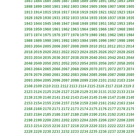
1883
1884
1885
1886
1887
1888
1889
1890
1891
1892
1893
189
1898
1899
1900
1901
1902
1903
1904
1905
1906
1907
1908
190
1913
1914
1915
1916
1917
1918
1919
1920
1921
1922
1923
192
1928
1929
1930
1931
1932
1933
1934
1935
1936
1937
1938
193
1943
1944
1945
1946
1947
1948
1949
1950
1951
1952
1953
195
1958
1959
1960
1961
1962
1963
1964
1965
1966
1967
1968
196
1973
1974
1975
1976
1977
1978
1979
1980
1981
1982
1983
198
1988
1989
1990
1991
1992
1993
1994
1995
1996
1997
1998
199
2003
2004
2005
2006
2007
2008
2009
2010
2011
2012
2013
201
2018
2019
2020
2021
2022
2023
2024
2025
2026
2027
2028
202
2033
2034
2035
2036
2037
2038
2039
2040
2041
2042
2043
204
2048
2049
2050
2051
2052
2053
2054
2055
2056
2057
2058
205
2063
2064
2065
2066
2067
2068
2069
2070
2071
2072
2073
207
2078
2079
2080
2081
2082
2083
2084
2085
2086
2087
2088
208
2093
2094
2095
2096
2097
2098
2099
2100
2101
2102
2103
210
2108
2109
2110
2111
2112
2113
2114
2115
2116
2117
2118
2119
2123
2124
2125
2126
2127
2128
2129
2130
2131
2132
2133
213
2138
2139
2140
2141
2142
2143
2144
2145
2146
2147
2148
214
2153
2154
2155
2156
2157
2158
2159
2160
2161
2162
2163
216
2168
2169
2170
2171
2172
2173
2174
2175
2176
2177
2178
217
2183
2184
2185
2186
2187
2188
2189
2190
2191
2192
2193
219
2198
2199
2200
2201
2202
2203
2204
2205
2206
2207
2208
220
2213
2214
2215
2216
2217
2218
2219
2220
2221
2222
2223
222
2228
2229
2230
2231
2232
2233
2234
2235
2236
2237
2238
223