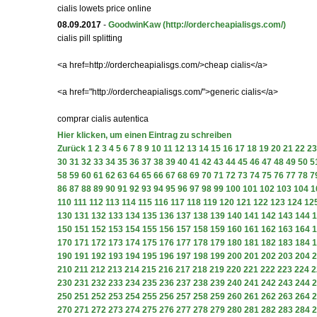
cialis lowets price online
08.09.2017
-
GoodwinKaw
(http://ordercheapialisgs.com/)
cialis pill splitting
<a href=http://ordercheapialisgs.com/>cheap cialis</a>
<a href="http://ordercheapialisgs.com/">generic cialis</a>
comprar cialis autentica
Hier klicken, um einen Eintrag zu schreiben
Zurück
1
2
3
4
5
6
7
8
9
10
11
12
13
14
15
16
17
18
19
20
21
22
23
30
31
32
33
34
35
36
37
38
39
40
41
42
43
44
45
46
47
48
49
50
5
58
59
60
61
62
63
64
65
66
67
68
69
70
71
72
73
74
75
76
77
78
7
86
87
88
89
90
91
92
93
94
95
96
97
98
99
100
101
102
103
104
1
110
111
112
113
114
115
116
117
118
119
120
121
122
123
124
12
130
131
132
133
134
135
136
137
138
139
140
141
142
143
144
1
150
151
152
153
154
155
156
157
158
159
160
161
162
163
164
1
170
171
172
173
174
175
176
177
178
179
180
181
182
183
184
1
190
191
192
193
194
195
196
197
198
199
200
201
202
203
204
2
210
211
212
213
214
215
216
217
218
219
220
221
222
223
224
2
230
231
232
233
234
235
236
237
238
239
240
241
242
243
244
2
250
251
252
253
254
255
256
257
258
259
260
261
262
263
264
2
270
271
272
273
274
275
276
277
278
279
280
281
282
283
284
2