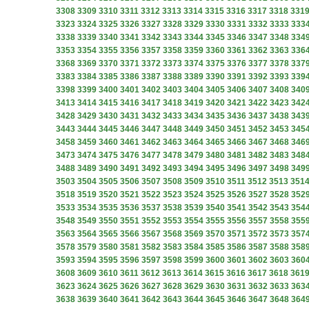
3308
3309
3310
3311
3312
3313
3314
3315
3316
3317
3318
331
3323
3324
3325
3326
3327
3328
3329
3330
3331
3332
3333
333
3338
3339
3340
3341
3342
3343
3344
3345
3346
3347
3348
334
3353
3354
3355
3356
3357
3358
3359
3360
3361
3362
3363
336
3368
3369
3370
3371
3372
3373
3374
3375
3376
3377
3378
337
3383
3384
3385
3386
3387
3388
3389
3390
3391
3392
3393
339
3398
3399
3400
3401
3402
3403
3404
3405
3406
3407
3408
340
3413
3414
3415
3416
3417
3418
3419
3420
3421
3422
3423
342
3428
3429
3430
3431
3432
3433
3434
3435
3436
3437
3438
343
3443
3444
3445
3446
3447
3448
3449
3450
3451
3452
3453
345
3458
3459
3460
3461
3462
3463
3464
3465
3466
3467
3468
346
3473
3474
3475
3476
3477
3478
3479
3480
3481
3482
3483
348
3488
3489
3490
3491
3492
3493
3494
3495
3496
3497
3498
349
3503
3504
3505
3506
3507
3508
3509
3510
3511
3512
3513
351
3518
3519
3520
3521
3522
3523
3524
3525
3526
3527
3528
352
3533
3534
3535
3536
3537
3538
3539
3540
3541
3542
3543
354
3548
3549
3550
3551
3552
3553
3554
3555
3556
3557
3558
355
3563
3564
3565
3566
3567
3568
3569
3570
3571
3572
3573
357
3578
3579
3580
3581
3582
3583
3584
3585
3586
3587
3588
358
3593
3594
3595
3596
3597
3598
3599
3600
3601
3602
3603
360
3608
3609
3610
3611
3612
3613
3614
3615
3616
3617
3618
361
3623
3624
3625
3626
3627
3628
3629
3630
3631
3632
3633
363
3638
3639
3640
3641
3642
3643
3644
3645
3646
3647
3648
364