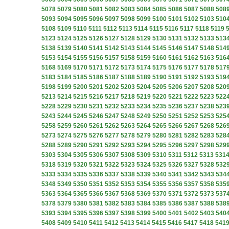
5078
5079
5080
5081
5082
5083
5084
5085
5086
5087
5088
508
5093
5094
5095
5096
5097
5098
5099
5100
5101
5102
5103
510
5108
5109
5110
5111
5112
5113
5114
5115
5116
5117
5118
5119
5123
5124
5125
5126
5127
5128
5129
5130
5131
5132
5133
513
5138
5139
5140
5141
5142
5143
5144
5145
5146
5147
5148
514
5153
5154
5155
5156
5157
5158
5159
5160
5161
5162
5163
516
5168
5169
5170
5171
5172
5173
5174
5175
5176
5177
5178
517
5183
5184
5185
5186
5187
5188
5189
5190
5191
5192
5193
519
5198
5199
5200
5201
5202
5203
5204
5205
5206
5207
5208
520
5213
5214
5215
5216
5217
5218
5219
5220
5221
5222
5223
522
5228
5229
5230
5231
5232
5233
5234
5235
5236
5237
5238
523
5243
5244
5245
5246
5247
5248
5249
5250
5251
5252
5253
525
5258
5259
5260
5261
5262
5263
5264
5265
5266
5267
5268
526
5273
5274
5275
5276
5277
5278
5279
5280
5281
5282
5283
528
5288
5289
5290
5291
5292
5293
5294
5295
5296
5297
5298
529
5303
5304
5305
5306
5307
5308
5309
5310
5311
5312
5313
531
5318
5319
5320
5321
5322
5323
5324
5325
5326
5327
5328
532
5333
5334
5335
5336
5337
5338
5339
5340
5341
5342
5343
534
5348
5349
5350
5351
5352
5353
5354
5355
5356
5357
5358
535
5363
5364
5365
5366
5367
5368
5369
5370
5371
5372
5373
537
5378
5379
5380
5381
5382
5383
5384
5385
5386
5387
5388
538
5393
5394
5395
5396
5397
5398
5399
5400
5401
5402
5403
540
5408
5409
5410
5411
5412
5413
5414
5415
5416
5417
5418
541