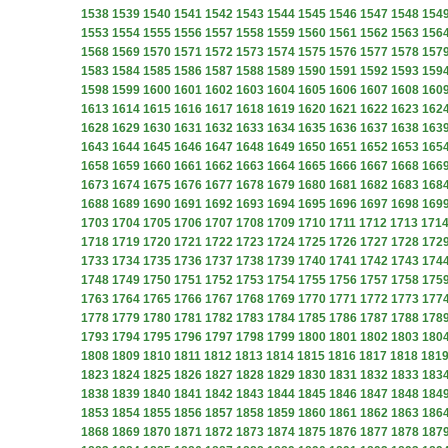
1538
1539
1540
1541
1542
1543
1544
1545
1546
1547
1548
154
1553
1554
1555
1556
1557
1558
1559
1560
1561
1562
1563
156
1568
1569
1570
1571
1572
1573
1574
1575
1576
1577
1578
157
1583
1584
1585
1586
1587
1588
1589
1590
1591
1592
1593
159
1598
1599
1600
1601
1602
1603
1604
1605
1606
1607
1608
160
1613
1614
1615
1616
1617
1618
1619
1620
1621
1622
1623
162
1628
1629
1630
1631
1632
1633
1634
1635
1636
1637
1638
163
1643
1644
1645
1646
1647
1648
1649
1650
1651
1652
1653
165
1658
1659
1660
1661
1662
1663
1664
1665
1666
1667
1668
166
1673
1674
1675
1676
1677
1678
1679
1680
1681
1682
1683
168
1688
1689
1690
1691
1692
1693
1694
1695
1696
1697
1698
169
1703
1704
1705
1706
1707
1708
1709
1710
1711
1712
1713
171
1718
1719
1720
1721
1722
1723
1724
1725
1726
1727
1728
172
1733
1734
1735
1736
1737
1738
1739
1740
1741
1742
1743
174
1748
1749
1750
1751
1752
1753
1754
1755
1756
1757
1758
175
1763
1764
1765
1766
1767
1768
1769
1770
1771
1772
1773
177
1778
1779
1780
1781
1782
1783
1784
1785
1786
1787
1788
178
1793
1794
1795
1796
1797
1798
1799
1800
1801
1802
1803
180
1808
1809
1810
1811
1812
1813
1814
1815
1816
1817
1818
181
1823
1824
1825
1826
1827
1828
1829
1830
1831
1832
1833
183
1838
1839
1840
1841
1842
1843
1844
1845
1846
1847
1848
184
1853
1854
1855
1856
1857
1858
1859
1860
1861
1862
1863
186
1868
1869
1870
1871
1872
1873
1874
1875
1876
1877
1878
187