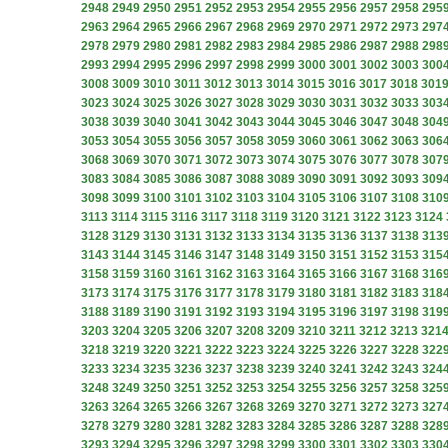
2948
2949
2950
2951
2952
2953
2954
2955
2956
2957
2958
295
2963
2964
2965
2966
2967
2968
2969
2970
2971
2972
2973
297
2978
2979
2980
2981
2982
2983
2984
2985
2986
2987
2988
298
2993
2994
2995
2996
2997
2998
2999
3000
3001
3002
3003
300
3008
3009
3010
3011
3012
3013
3014
3015
3016
3017
3018
301
3023
3024
3025
3026
3027
3028
3029
3030
3031
3032
3033
303
3038
3039
3040
3041
3042
3043
3044
3045
3046
3047
3048
304
3053
3054
3055
3056
3057
3058
3059
3060
3061
3062
3063
306
3068
3069
3070
3071
3072
3073
3074
3075
3076
3077
3078
307
3083
3084
3085
3086
3087
3088
3089
3090
3091
3092
3093
309
3098
3099
3100
3101
3102
3103
3104
3105
3106
3107
3108
310
3113
3114
3115
3116
3117
3118
3119
3120
3121
3122
3123
3124
3128
3129
3130
3131
3132
3133
3134
3135
3136
3137
3138
313
3143
3144
3145
3146
3147
3148
3149
3150
3151
3152
3153
315
3158
3159
3160
3161
3162
3163
3164
3165
3166
3167
3168
316
3173
3174
3175
3176
3177
3178
3179
3180
3181
3182
3183
318
3188
3189
3190
3191
3192
3193
3194
3195
3196
3197
3198
319
3203
3204
3205
3206
3207
3208
3209
3210
3211
3212
3213
321
3218
3219
3220
3221
3222
3223
3224
3225
3226
3227
3228
322
3233
3234
3235
3236
3237
3238
3239
3240
3241
3242
3243
324
3248
3249
3250
3251
3252
3253
3254
3255
3256
3257
3258
325
3263
3264
3265
3266
3267
3268
3269
3270
3271
3272
3273
327
3278
3279
3280
3281
3282
3283
3284
3285
3286
3287
3288
328
3293
3294
3295
3296
3297
3298
3299
3300
3301
3302
3303
330