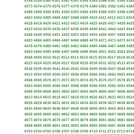
4358
4359
4360
4361
4362
4363
4364
4365
4366
4367
4368
436
4373
4374
4375
4376
4377
4378
4379
4380
4381
4382
4383
438
4388
4389
4390
4391
4392
4393
4394
4395
4396
4397
4398
439
4403
4404
4405
4406
4407
4408
4409
4410
4411
4412
4413
441
4418
4419
4420
4421
4422
4423
4424
4425
4426
4427
4428
442
4433
4434
4435
4436
4437
4438
4439
4440
4441
4442
4443
444
4448
4449
4450
4451
4452
4453
4454
4455
4456
4457
4458
445
4463
4464
4465
4466
4467
4468
4469
4470
4471
4472
4473
447
4478
4479
4480
4481
4482
4483
4484
4485
4486
4487
4488
448
4493
4494
4495
4496
4497
4498
4499
4500
4501
4502
4503
450
4508
4509
4510
4511
4512
4513
4514
4515
4516
4517
4518
451
4523
4524
4525
4526
4527
4528
4529
4530
4531
4532
4533
453
4538
4539
4540
4541
4542
4543
4544
4545
4546
4547
4548
454
4553
4554
4555
4556
4557
4558
4559
4560
4561
4562
4563
456
4568
4569
4570
4571
4572
4573
4574
4575
4576
4577
4578
457
4583
4584
4585
4586
4587
4588
4589
4590
4591
4592
4593
459
4598
4599
4600
4601
4602
4603
4604
4605
4606
4607
4608
460
4613
4614
4615
4616
4617
4618
4619
4620
4621
4622
4623
462
4628
4629
4630
4631
4632
4633
4634
4635
4636
4637
4638
463
4643
4644
4645
4646
4647
4648
4649
4650
4651
4652
4653
465
4658
4659
4660
4661
4662
4663
4664
4665
4666
4667
4668
466
4673
4674
4675
4676
4677
4678
4679
4680
4681
4682
4683
468
4688
4689
4690
4691
4692
4693
4694
4695
4696
4697
4698
469
4703
4704
4705
4706
4707
4708
4709
4710
4711
4712
4713
471