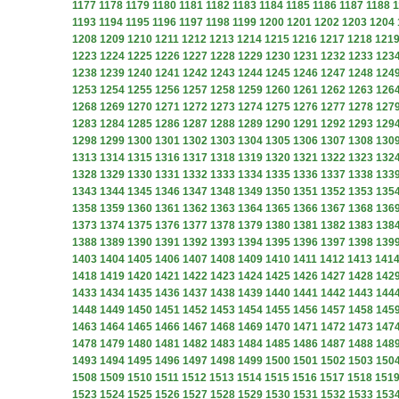
1177
1178
1179
1180
1181
1182
1183
1184
1185
1186
1187
1188
1
1193
1194
1195
1196
1197
1198
1199
1200
1201
1202
1203
1204
1208
1209
1210
1211
1212
1213
1214
1215
1216
1217
1218
121
1223
1224
1225
1226
1227
1228
1229
1230
1231
1232
1233
123
1238
1239
1240
1241
1242
1243
1244
1245
1246
1247
1248
124
1253
1254
1255
1256
1257
1258
1259
1260
1261
1262
1263
126
1268
1269
1270
1271
1272
1273
1274
1275
1276
1277
1278
127
1283
1284
1285
1286
1287
1288
1289
1290
1291
1292
1293
129
1298
1299
1300
1301
1302
1303
1304
1305
1306
1307
1308
130
1313
1314
1315
1316
1317
1318
1319
1320
1321
1322
1323
132
1328
1329
1330
1331
1332
1333
1334
1335
1336
1337
1338
133
1343
1344
1345
1346
1347
1348
1349
1350
1351
1352
1353
135
1358
1359
1360
1361
1362
1363
1364
1365
1366
1367
1368
136
1373
1374
1375
1376
1377
1378
1379
1380
1381
1382
1383
138
1388
1389
1390
1391
1392
1393
1394
1395
1396
1397
1398
139
1403
1404
1405
1406
1407
1408
1409
1410
1411
1412
1413
141
1418
1419
1420
1421
1422
1423
1424
1425
1426
1427
1428
142
1433
1434
1435
1436
1437
1438
1439
1440
1441
1442
1443
144
1448
1449
1450
1451
1452
1453
1454
1455
1456
1457
1458
145
1463
1464
1465
1466
1467
1468
1469
1470
1471
1472
1473
147
1478
1479
1480
1481
1482
1483
1484
1485
1486
1487
1488
148
1493
1494
1495
1496
1497
1498
1499
1500
1501
1502
1503
150
1508
1509
1510
1511
1512
1513
1514
1515
1516
1517
1518
151
1523
1524
1525
1526
1527
1528
1529
1530
1531
1532
1533
153