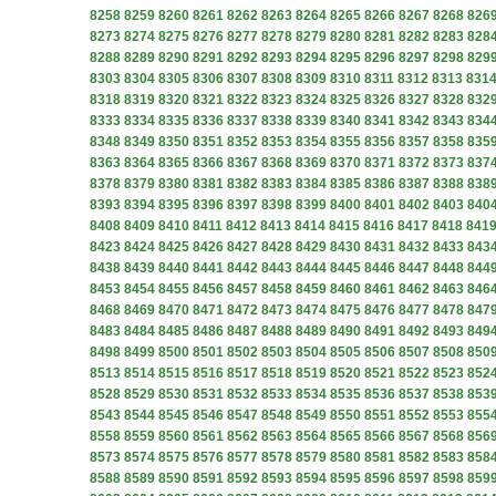
8258
8259
8260
8261
8262
8263
8264
8265
8266
8267
8268
826
8273
8274
8275
8276
8277
8278
8279
8280
8281
8282
8283
828
8288
8289
8290
8291
8292
8293
8294
8295
8296
8297
8298
829
8303
8304
8305
8306
8307
8308
8309
8310
8311
8312
8313
831
8318
8319
8320
8321
8322
8323
8324
8325
8326
8327
8328
832
8333
8334
8335
8336
8337
8338
8339
8340
8341
8342
8343
834
8348
8349
8350
8351
8352
8353
8354
8355
8356
8357
8358
835
8363
8364
8365
8366
8367
8368
8369
8370
8371
8372
8373
837
8378
8379
8380
8381
8382
8383
8384
8385
8386
8387
8388
838
8393
8394
8395
8396
8397
8398
8399
8400
8401
8402
8403
840
8408
8409
8410
8411
8412
8413
8414
8415
8416
8417
8418
841
8423
8424
8425
8426
8427
8428
8429
8430
8431
8432
8433
843
8438
8439
8440
8441
8442
8443
8444
8445
8446
8447
8448
844
8453
8454
8455
8456
8457
8458
8459
8460
8461
8462
8463
846
8468
8469
8470
8471
8472
8473
8474
8475
8476
8477
8478
847
8483
8484
8485
8486
8487
8488
8489
8490
8491
8492
8493
849
8498
8499
8500
8501
8502
8503
8504
8505
8506
8507
8508
850
8513
8514
8515
8516
8517
8518
8519
8520
8521
8522
8523
852
8528
8529
8530
8531
8532
8533
8534
8535
8536
8537
8538
853
8543
8544
8545
8546
8547
8548
8549
8550
8551
8552
8553
855
8558
8559
8560
8561
8562
8563
8564
8565
8566
8567
8568
856
8573
8574
8575
8576
8577
8578
8579
8580
8581
8582
8583
858
8588
8589
8590
8591
8592
8593
8594
8595
8596
8597
8598
859