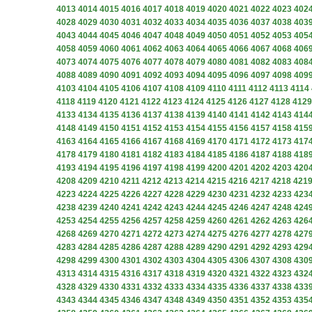
4013
4014
4015
4016
4017
4018
4019
4020
4021
4022
4023
402
4028
4029
4030
4031
4032
4033
4034
4035
4036
4037
4038
403
4043
4044
4045
4046
4047
4048
4049
4050
4051
4052
4053
405
4058
4059
4060
4061
4062
4063
4064
4065
4066
4067
4068
406
4073
4074
4075
4076
4077
4078
4079
4080
4081
4082
4083
408
4088
4089
4090
4091
4092
4093
4094
4095
4096
4097
4098
409
4103
4104
4105
4106
4107
4108
4109
4110
4111
4112
4113
4114
4118
4119
4120
4121
4122
4123
4124
4125
4126
4127
4128
4129
4133
4134
4135
4136
4137
4138
4139
4140
4141
4142
4143
414
4148
4149
4150
4151
4152
4153
4154
4155
4156
4157
4158
415
4163
4164
4165
4166
4167
4168
4169
4170
4171
4172
4173
417
4178
4179
4180
4181
4182
4183
4184
4185
4186
4187
4188
418
4193
4194
4195
4196
4197
4198
4199
4200
4201
4202
4203
420
4208
4209
4210
4211
4212
4213
4214
4215
4216
4217
4218
421
4223
4224
4225
4226
4227
4228
4229
4230
4231
4232
4233
423
4238
4239
4240
4241
4242
4243
4244
4245
4246
4247
4248
424
4253
4254
4255
4256
4257
4258
4259
4260
4261
4262
4263
426
4268
4269
4270
4271
4272
4273
4274
4275
4276
4277
4278
427
4283
4284
4285
4286
4287
4288
4289
4290
4291
4292
4293
429
4298
4299
4300
4301
4302
4303
4304
4305
4306
4307
4308
430
4313
4314
4315
4316
4317
4318
4319
4320
4321
4322
4323
432
4328
4329
4330
4331
4332
4333
4334
4335
4336
4337
4338
433
4343
4344
4345
4346
4347
4348
4349
4350
4351
4352
4353
435