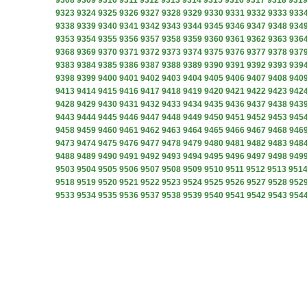
9308
9309
9310
9311
9312
9313
9314
9315
9316
9317
9318
931
9323
9324
9325
9326
9327
9328
9329
9330
9331
9332
9333
933
9338
9339
9340
9341
9342
9343
9344
9345
9346
9347
9348
934
9353
9354
9355
9356
9357
9358
9359
9360
9361
9362
9363
936
9368
9369
9370
9371
9372
9373
9374
9375
9376
9377
9378
937
9383
9384
9385
9386
9387
9388
9389
9390
9391
9392
9393
939
9398
9399
9400
9401
9402
9403
9404
9405
9406
9407
9408
940
9413
9414
9415
9416
9417
9418
9419
9420
9421
9422
9423
942
9428
9429
9430
9431
9432
9433
9434
9435
9436
9437
9438
943
9443
9444
9445
9446
9447
9448
9449
9450
9451
9452
9453
945
9458
9459
9460
9461
9462
9463
9464
9465
9466
9467
9468
946
9473
9474
9475
9476
9477
9478
9479
9480
9481
9482
9483
948
9488
9489
9490
9491
9492
9493
9494
9495
9496
9497
9498
949
9503
9504
9505
9506
9507
9508
9509
9510
9511
9512
9513
951
9518
9519
9520
9521
9522
9523
9524
9525
9526
9527
9528
952
9533
9534
9535
9536
9537
9538
9539
9540
9541
9542
9543
954