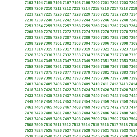
7193
7194
7195
7196
7197
7198
7199
7200
7201
7202
7203
720
7208
7209
7210
7211
7212
7213
7214
7215
7216
7217
7218
721
7223
7224
7225
7226
7227
7228
7229
7230
7231
7232
7233
723
7238
7239
7240
7241
7242
7243
7244
7245
7246
7247
7248
724
7253
7254
7255
7256
7257
7258
7259
7260
7261
7262
7263
726
7268
7269
7270
7271
7272
7273
7274
7275
7276
7277
7278
727
7283
7284
7285
7286
7287
7288
7289
7290
7291
7292
7293
729
7298
7299
7300
7301
7302
7303
7304
7305
7306
7307
7308
730
7313
7314
7315
7316
7317
7318
7319
7320
7321
7322
7323
732
7328
7329
7330
7331
7332
7333
7334
7335
7336
7337
7338
733
7343
7344
7345
7346
7347
7348
7349
7350
7351
7352
7353
735
7358
7359
7360
7361
7362
7363
7364
7365
7366
7367
7368
736
7373
7374
7375
7376
7377
7378
7379
7380
7381
7382
7383
738
7388
7389
7390
7391
7392
7393
7394
7395
7396
7397
7398
739
7403
7404
7405
7406
7407
7408
7409
7410
7411
7412
7413
741
7418
7419
7420
7421
7422
7423
7424
7425
7426
7427
7428
742
7433
7434
7435
7436
7437
7438
7439
7440
7441
7442
7443
744
7448
7449
7450
7451
7452
7453
7454
7455
7456
7457
7458
745
7463
7464
7465
7466
7467
7468
7469
7470
7471
7472
7473
747
7478
7479
7480
7481
7482
7483
7484
7485
7486
7487
7488
748
7493
7494
7495
7496
7497
7498
7499
7500
7501
7502
7503
750
7508
7509
7510
7511
7512
7513
7514
7515
7516
7517
7518
751
7523
7524
7525
7526
7527
7528
7529
7530
7531
7532
7533
753
7538
7539
7540
7541
7542
7543
7544
7545
7546
7547
7548
754