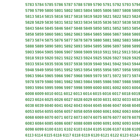
5783
5784
5785
5786
5787
5788
5789
5790
5791
5792
5793
579
5798
5799
5800
5801
5802
5803
5804
5805
5806
5807
5808
580
5813
5814
5815
5816
5817
5818
5819
5820
5821
5822
5823
582
5828
5829
5830
5831
5832
5833
5834
5835
5836
5837
5838
583
5843
5844
5845
5846
5847
5848
5849
5850
5851
5852
5853
585
5858
5859
5860
5861
5862
5863
5864
5865
5866
5867
5868
586
5873
5874
5875
5876
5877
5878
5879
5880
5881
5882
5883
588
5888
5889
5890
5891
5892
5893
5894
5895
5896
5897
5898
589
5903
5904
5905
5906
5907
5908
5909
5910
5911
5912
5913
591
5918
5919
5920
5921
5922
5923
5924
5925
5926
5927
5928
592
5933
5934
5935
5936
5937
5938
5939
5940
5941
5942
5943
594
5948
5949
5950
5951
5952
5953
5954
5955
5956
5957
5958
595
5963
5964
5965
5966
5967
5968
5969
5970
5971
5972
5973
597
5978
5979
5980
5981
5982
5983
5984
5985
5986
5987
5988
598
5993
5994
5995
5996
5997
5998
5999
6000
6001
6002
6003
600
6008
6009
6010
6011
6012
6013
6014
6015
6016
6017
6018
601
6023
6024
6025
6026
6027
6028
6029
6030
6031
6032
6033
603
6038
6039
6040
6041
6042
6043
6044
6045
6046
6047
6048
604
6053
6054
6055
6056
6057
6058
6059
6060
6061
6062
6063
606
6068
6069
6070
6071
6072
6073
6074
6075
6076
6077
6078
607
6083
6084
6085
6086
6087
6088
6089
6090
6091
6092
6093
609
6098
6099
6100
6101
6102
6103
6104
6105
6106
6107
6108
610
6113
6114
6115
6116
6117
6118
6119
6120
6121
6122
6123
6124