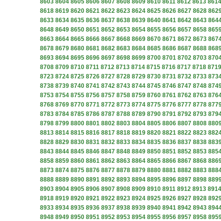
8603
8604
8605
8606
8607
8608
8609
8610
8611
8612
8613
861
8618
8619
8620
8621
8622
8623
8624
8625
8626
8627
8628
862
8633
8634
8635
8636
8637
8638
8639
8640
8641
8642
8643
864
8648
8649
8650
8651
8652
8653
8654
8655
8656
8657
8658
865
8663
8664
8665
8666
8667
8668
8669
8670
8671
8672
8673
867
8678
8679
8680
8681
8682
8683
8684
8685
8686
8687
8688
868
8693
8694
8695
8696
8697
8698
8699
8700
8701
8702
8703
870
8708
8709
8710
8711
8712
8713
8714
8715
8716
8717
8718
871
8723
8724
8725
8726
8727
8728
8729
8730
8731
8732
8733
873
8738
8739
8740
8741
8742
8743
8744
8745
8746
8747
8748
874
8753
8754
8755
8756
8757
8758
8759
8760
8761
8762
8763
876
8768
8769
8770
8771
8772
8773
8774
8775
8776
8777
8778
877
8783
8784
8785
8786
8787
8788
8789
8790
8791
8792
8793
879
8798
8799
8800
8801
8802
8803
8804
8805
8806
8807
8808
880
8813
8814
8815
8816
8817
8818
8819
8820
8821
8822
8823
882
8828
8829
8830
8831
8832
8833
8834
8835
8836
8837
8838
883
8843
8844
8845
8846
8847
8848
8849
8850
8851
8852
8853
885
8858
8859
8860
8861
8862
8863
8864
8865
8866
8867
8868
886
8873
8874
8875
8876
8877
8878
8879
8880
8881
8882
8883
888
8888
8889
8890
8891
8892
8893
8894
8895
8896
8897
8898
889
8903
8904
8905
8906
8907
8908
8909
8910
8911
8912
8913
891
8918
8919
8920
8921
8922
8923
8924
8925
8926
8927
8928
892
8933
8934
8935
8936
8937
8938
8939
8940
8941
8942
8943
894
8948
8949
8950
8951
8952
8953
8954
8955
8956
8957
8958
895