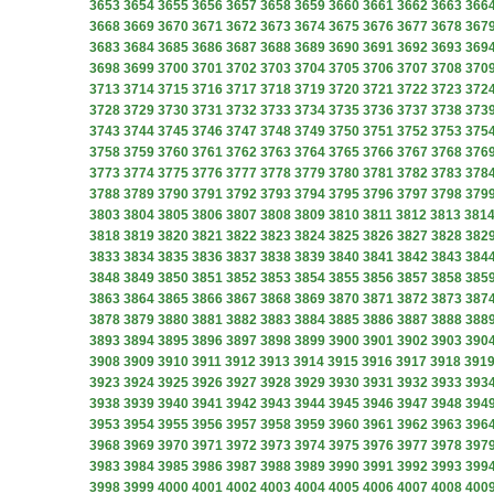
3653
3654
3655
3656
3657
3658
3659
3660
3661
3662
3663
366
3668
3669
3670
3671
3672
3673
3674
3675
3676
3677
3678
367
3683
3684
3685
3686
3687
3688
3689
3690
3691
3692
3693
369
3698
3699
3700
3701
3702
3703
3704
3705
3706
3707
3708
370
3713
3714
3715
3716
3717
3718
3719
3720
3721
3722
3723
372
3728
3729
3730
3731
3732
3733
3734
3735
3736
3737
3738
373
3743
3744
3745
3746
3747
3748
3749
3750
3751
3752
3753
375
3758
3759
3760
3761
3762
3763
3764
3765
3766
3767
3768
376
3773
3774
3775
3776
3777
3778
3779
3780
3781
3782
3783
378
3788
3789
3790
3791
3792
3793
3794
3795
3796
3797
3798
379
3803
3804
3805
3806
3807
3808
3809
3810
3811
3812
3813
381
3818
3819
3820
3821
3822
3823
3824
3825
3826
3827
3828
382
3833
3834
3835
3836
3837
3838
3839
3840
3841
3842
3843
384
3848
3849
3850
3851
3852
3853
3854
3855
3856
3857
3858
385
3863
3864
3865
3866
3867
3868
3869
3870
3871
3872
3873
387
3878
3879
3880
3881
3882
3883
3884
3885
3886
3887
3888
388
3893
3894
3895
3896
3897
3898
3899
3900
3901
3902
3903
390
3908
3909
3910
3911
3912
3913
3914
3915
3916
3917
3918
391
3923
3924
3925
3926
3927
3928
3929
3930
3931
3932
3933
393
3938
3939
3940
3941
3942
3943
3944
3945
3946
3947
3948
394
3953
3954
3955
3956
3957
3958
3959
3960
3961
3962
3963
396
3968
3969
3970
3971
3972
3973
3974
3975
3976
3977
3978
397
3983
3984
3985
3986
3987
3988
3989
3990
3991
3992
3993
399
3998
3999
4000
4001
4002
4003
4004
4005
4006
4007
4008
400