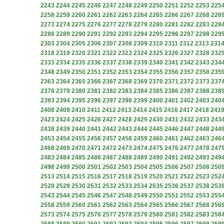
2243
2244
2245
2246
2247
2248
2249
2250
2251
2252
2253
225
2258
2259
2260
2261
2262
2263
2264
2265
2266
2267
2268
226
2273
2274
2275
2276
2277
2278
2279
2280
2281
2282
2283
228
2288
2289
2290
2291
2292
2293
2294
2295
2296
2297
2298
229
2303
2304
2305
2306
2307
2308
2309
2310
2311
2312
2313
231
2318
2319
2320
2321
2322
2323
2324
2325
2326
2327
2328
232
2333
2334
2335
2336
2337
2338
2339
2340
2341
2342
2343
234
2348
2349
2350
2351
2352
2353
2354
2355
2356
2357
2358
235
2363
2364
2365
2366
2367
2368
2369
2370
2371
2372
2373
237
2378
2379
2380
2381
2382
2383
2384
2385
2386
2387
2388
238
2393
2394
2395
2396
2397
2398
2399
2400
2401
2402
2403
240
2408
2409
2410
2411
2412
2413
2414
2415
2416
2417
2418
241
2423
2424
2425
2426
2427
2428
2429
2430
2431
2432
2433
243
2438
2439
2440
2441
2442
2443
2444
2445
2446
2447
2448
244
2453
2454
2455
2456
2457
2458
2459
2460
2461
2462
2463
246
2468
2469
2470
2471
2472
2473
2474
2475
2476
2477
2478
247
2483
2484
2485
2486
2487
2488
2489
2490
2491
2492
2493
249
2498
2499
2500
2501
2502
2503
2504
2505
2506
2507
2508
250
2513
2514
2515
2516
2517
2518
2519
2520
2521
2522
2523
252
2528
2529
2530
2531
2532
2533
2534
2535
2536
2537
2538
253
2543
2544
2545
2546
2547
2548
2549
2550
2551
2552
2553
255
2558
2559
2560
2561
2562
2563
2564
2565
2566
2567
2568
256
2573
2574
2575
2576
2577
2578
2579
2580
2581
2582
2583
258