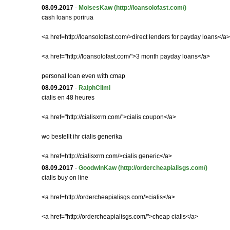
08.09.2017
-
MoisesKaw
(http://loansolofast.com/)
cash loans porirua
<a href=http://loansolofast.com/>direct lenders for payday loans</a>
<a href="http://loansolofast.com/">3 month payday loans</a>
personal loan even with cmap
08.09.2017
-
RalphClimi
cialis en 48 heures
<a href="http://cialisxrm.com/">cialis coupon</a>
wo bestellt ihr cialis generika
<a href=http://cialisxrm.com/>cialis generic</a>
08.09.2017
-
GoodwinKaw
(http://ordercheapialisgs.com/)
cialis buy on line
<a href=http://ordercheapialisgs.com/>cialis</a>
<a href="http://ordercheapialisgs.com/">cheap cialis</a>