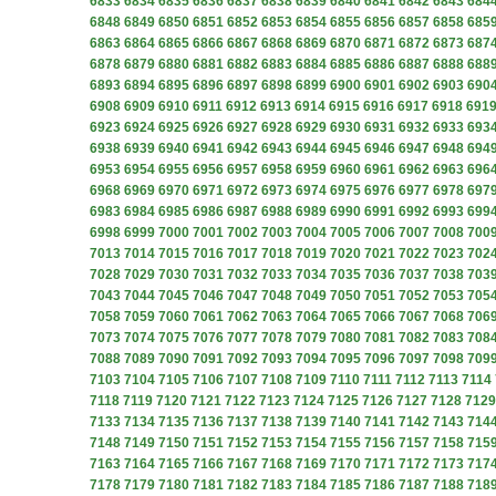
6833
6834
6835
6836
6837
6838
6839
6840
6841
6842
6843
684
6848
6849
6850
6851
6852
6853
6854
6855
6856
6857
6858
685
6863
6864
6865
6866
6867
6868
6869
6870
6871
6872
6873
687
6878
6879
6880
6881
6882
6883
6884
6885
6886
6887
6888
688
6893
6894
6895
6896
6897
6898
6899
6900
6901
6902
6903
690
6908
6909
6910
6911
6912
6913
6914
6915
6916
6917
6918
691
6923
6924
6925
6926
6927
6928
6929
6930
6931
6932
6933
693
6938
6939
6940
6941
6942
6943
6944
6945
6946
6947
6948
694
6953
6954
6955
6956
6957
6958
6959
6960
6961
6962
6963
696
6968
6969
6970
6971
6972
6973
6974
6975
6976
6977
6978
697
6983
6984
6985
6986
6987
6988
6989
6990
6991
6992
6993
699
6998
6999
7000
7001
7002
7003
7004
7005
7006
7007
7008
700
7013
7014
7015
7016
7017
7018
7019
7020
7021
7022
7023
702
7028
7029
7030
7031
7032
7033
7034
7035
7036
7037
7038
703
7043
7044
7045
7046
7047
7048
7049
7050
7051
7052
7053
705
7058
7059
7060
7061
7062
7063
7064
7065
7066
7067
7068
706
7073
7074
7075
7076
7077
7078
7079
7080
7081
7082
7083
708
7088
7089
7090
7091
7092
7093
7094
7095
7096
7097
7098
709
7103
7104
7105
7106
7107
7108
7109
7110
7111
7112
7113
7114
7118
7119
7120
7121
7122
7123
7124
7125
7126
7127
7128
7129
7133
7134
7135
7136
7137
7138
7139
7140
7141
7142
7143
714
7148
7149
7150
7151
7152
7153
7154
7155
7156
7157
7158
715
7163
7164
7165
7166
7167
7168
7169
7170
7171
7172
7173
717
7178
7179
7180
7181
7182
7183
7184
7185
7186
7187
7188
718