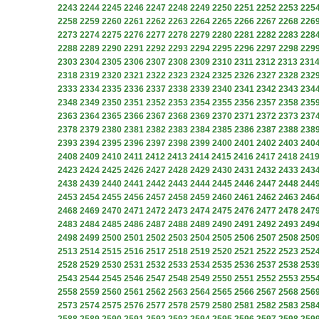
2243
2244
2245
2246
2247
2248
2249
2250
2251
2252
2253
225
2258
2259
2260
2261
2262
2263
2264
2265
2266
2267
2268
226
2273
2274
2275
2276
2277
2278
2279
2280
2281
2282
2283
228
2288
2289
2290
2291
2292
2293
2294
2295
2296
2297
2298
229
2303
2304
2305
2306
2307
2308
2309
2310
2311
2312
2313
231
2318
2319
2320
2321
2322
2323
2324
2325
2326
2327
2328
232
2333
2334
2335
2336
2337
2338
2339
2340
2341
2342
2343
234
2348
2349
2350
2351
2352
2353
2354
2355
2356
2357
2358
235
2363
2364
2365
2366
2367
2368
2369
2370
2371
2372
2373
237
2378
2379
2380
2381
2382
2383
2384
2385
2386
2387
2388
238
2393
2394
2395
2396
2397
2398
2399
2400
2401
2402
2403
240
2408
2409
2410
2411
2412
2413
2414
2415
2416
2417
2418
241
2423
2424
2425
2426
2427
2428
2429
2430
2431
2432
2433
243
2438
2439
2440
2441
2442
2443
2444
2445
2446
2447
2448
244
2453
2454
2455
2456
2457
2458
2459
2460
2461
2462
2463
246
2468
2469
2470
2471
2472
2473
2474
2475
2476
2477
2478
247
2483
2484
2485
2486
2487
2488
2489
2490
2491
2492
2493
249
2498
2499
2500
2501
2502
2503
2504
2505
2506
2507
2508
250
2513
2514
2515
2516
2517
2518
2519
2520
2521
2522
2523
252
2528
2529
2530
2531
2532
2533
2534
2535
2536
2537
2538
253
2543
2544
2545
2546
2547
2548
2549
2550
2551
2552
2553
255
2558
2559
2560
2561
2562
2563
2564
2565
2566
2567
2568
256
2573
2574
2575
2576
2577
2578
2579
2580
2581
2582
2583
258