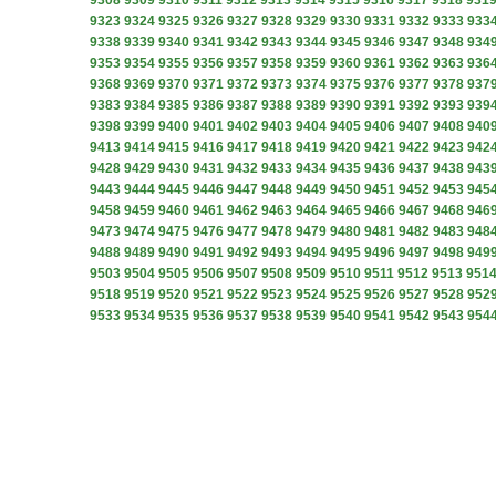
9308
9309
9310
9311
9312
9313
9314
9315
9316
9317
9318
931
9323
9324
9325
9326
9327
9328
9329
9330
9331
9332
9333
933
9338
9339
9340
9341
9342
9343
9344
9345
9346
9347
9348
934
9353
9354
9355
9356
9357
9358
9359
9360
9361
9362
9363
936
9368
9369
9370
9371
9372
9373
9374
9375
9376
9377
9378
937
9383
9384
9385
9386
9387
9388
9389
9390
9391
9392
9393
939
9398
9399
9400
9401
9402
9403
9404
9405
9406
9407
9408
940
9413
9414
9415
9416
9417
9418
9419
9420
9421
9422
9423
942
9428
9429
9430
9431
9432
9433
9434
9435
9436
9437
9438
943
9443
9444
9445
9446
9447
9448
9449
9450
9451
9452
9453
945
9458
9459
9460
9461
9462
9463
9464
9465
9466
9467
9468
946
9473
9474
9475
9476
9477
9478
9479
9480
9481
9482
9483
948
9488
9489
9490
9491
9492
9493
9494
9495
9496
9497
9498
949
9503
9504
9505
9506
9507
9508
9509
9510
9511
9512
9513
951
9518
9519
9520
9521
9522
9523
9524
9525
9526
9527
9528
952
9533
9534
9535
9536
9537
9538
9539
9540
9541
9542
9543
954