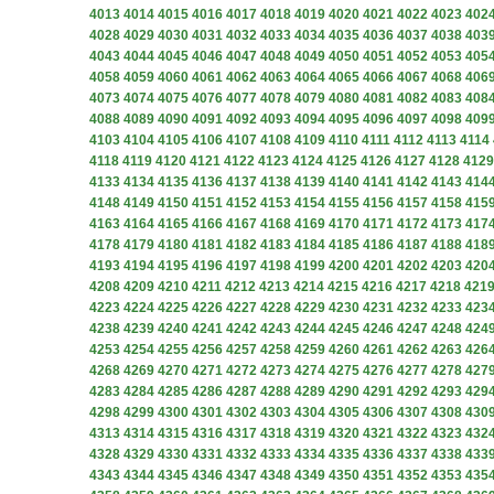
4013
4014
4015
4016
4017
4018
4019
4020
4021
4022
4023
402
4028
4029
4030
4031
4032
4033
4034
4035
4036
4037
4038
403
4043
4044
4045
4046
4047
4048
4049
4050
4051
4052
4053
405
4058
4059
4060
4061
4062
4063
4064
4065
4066
4067
4068
406
4073
4074
4075
4076
4077
4078
4079
4080
4081
4082
4083
408
4088
4089
4090
4091
4092
4093
4094
4095
4096
4097
4098
409
4103
4104
4105
4106
4107
4108
4109
4110
4111
4112
4113
4114
4118
4119
4120
4121
4122
4123
4124
4125
4126
4127
4128
4129
4133
4134
4135
4136
4137
4138
4139
4140
4141
4142
4143
414
4148
4149
4150
4151
4152
4153
4154
4155
4156
4157
4158
415
4163
4164
4165
4166
4167
4168
4169
4170
4171
4172
4173
417
4178
4179
4180
4181
4182
4183
4184
4185
4186
4187
4188
418
4193
4194
4195
4196
4197
4198
4199
4200
4201
4202
4203
420
4208
4209
4210
4211
4212
4213
4214
4215
4216
4217
4218
421
4223
4224
4225
4226
4227
4228
4229
4230
4231
4232
4233
423
4238
4239
4240
4241
4242
4243
4244
4245
4246
4247
4248
424
4253
4254
4255
4256
4257
4258
4259
4260
4261
4262
4263
426
4268
4269
4270
4271
4272
4273
4274
4275
4276
4277
4278
427
4283
4284
4285
4286
4287
4288
4289
4290
4291
4292
4293
429
4298
4299
4300
4301
4302
4303
4304
4305
4306
4307
4308
430
4313
4314
4315
4316
4317
4318
4319
4320
4321
4322
4323
432
4328
4329
4330
4331
4332
4333
4334
4335
4336
4337
4338
433
4343
4344
4345
4346
4347
4348
4349
4350
4351
4352
4353
435