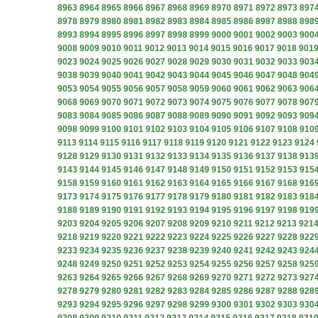
8963
8964
8965
8966
8967
8968
8969
8970
8971
8972
8973
897
8978
8979
8980
8981
8982
8983
8984
8985
8986
8987
8988
898
8993
8994
8995
8996
8997
8998
8999
9000
9001
9002
9003
900
9008
9009
9010
9011
9012
9013
9014
9015
9016
9017
9018
901
9023
9024
9025
9026
9027
9028
9029
9030
9031
9032
9033
903
9038
9039
9040
9041
9042
9043
9044
9045
9046
9047
9048
904
9053
9054
9055
9056
9057
9058
9059
9060
9061
9062
9063
906
9068
9069
9070
9071
9072
9073
9074
9075
9076
9077
9078
907
9083
9084
9085
9086
9087
9088
9089
9090
9091
9092
9093
909
9098
9099
9100
9101
9102
9103
9104
9105
9106
9107
9108
910
9113
9114
9115
9116
9117
9118
9119
9120
9121
9122
9123
9124
9128
9129
9130
9131
9132
9133
9134
9135
9136
9137
9138
913
9143
9144
9145
9146
9147
9148
9149
9150
9151
9152
9153
915
9158
9159
9160
9161
9162
9163
9164
9165
9166
9167
9168
916
9173
9174
9175
9176
9177
9178
9179
9180
9181
9182
9183
918
9188
9189
9190
9191
9192
9193
9194
9195
9196
9197
9198
919
9203
9204
9205
9206
9207
9208
9209
9210
9211
9212
9213
921
9218
9219
9220
9221
9222
9223
9224
9225
9226
9227
9228
922
9233
9234
9235
9236
9237
9238
9239
9240
9241
9242
9243
924
9248
9249
9250
9251
9252
9253
9254
9255
9256
9257
9258
925
9263
9264
9265
9266
9267
9268
9269
9270
9271
9272
9273
927
9278
9279
9280
9281
9282
9283
9284
9285
9286
9287
9288
928
9293
9294
9295
9296
9297
9298
9299
9300
9301
9302
9303
930