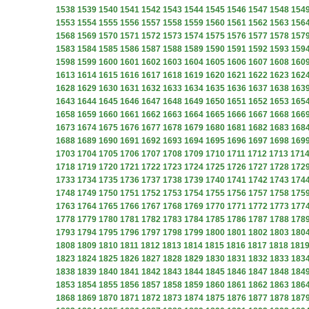
1538
1539
1540
1541
1542
1543
1544
1545
1546
1547
1548
154
1553
1554
1555
1556
1557
1558
1559
1560
1561
1562
1563
156
1568
1569
1570
1571
1572
1573
1574
1575
1576
1577
1578
157
1583
1584
1585
1586
1587
1588
1589
1590
1591
1592
1593
159
1598
1599
1600
1601
1602
1603
1604
1605
1606
1607
1608
160
1613
1614
1615
1616
1617
1618
1619
1620
1621
1622
1623
162
1628
1629
1630
1631
1632
1633
1634
1635
1636
1637
1638
163
1643
1644
1645
1646
1647
1648
1649
1650
1651
1652
1653
165
1658
1659
1660
1661
1662
1663
1664
1665
1666
1667
1668
166
1673
1674
1675
1676
1677
1678
1679
1680
1681
1682
1683
168
1688
1689
1690
1691
1692
1693
1694
1695
1696
1697
1698
169
1703
1704
1705
1706
1707
1708
1709
1710
1711
1712
1713
171
1718
1719
1720
1721
1722
1723
1724
1725
1726
1727
1728
172
1733
1734
1735
1736
1737
1738
1739
1740
1741
1742
1743
174
1748
1749
1750
1751
1752
1753
1754
1755
1756
1757
1758
175
1763
1764
1765
1766
1767
1768
1769
1770
1771
1772
1773
177
1778
1779
1780
1781
1782
1783
1784
1785
1786
1787
1788
178
1793
1794
1795
1796
1797
1798
1799
1800
1801
1802
1803
180
1808
1809
1810
1811
1812
1813
1814
1815
1816
1817
1818
181
1823
1824
1825
1826
1827
1828
1829
1830
1831
1832
1833
183
1838
1839
1840
1841
1842
1843
1844
1845
1846
1847
1848
184
1853
1854
1855
1856
1857
1858
1859
1860
1861
1862
1863
186
1868
1869
1870
1871
1872
1873
1874
1875
1876
1877
1878
187