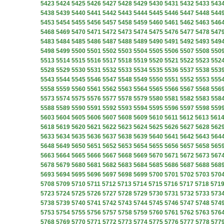
5423
5424
5425
5426
5427
5428
5429
5430
5431
5432
5433
543
5438
5439
5440
5441
5442
5443
5444
5445
5446
5447
5448
544
5453
5454
5455
5456
5457
5458
5459
5460
5461
5462
5463
546
5468
5469
5470
5471
5472
5473
5474
5475
5476
5477
5478
547
5483
5484
5485
5486
5487
5488
5489
5490
5491
5492
5493
549
5498
5499
5500
5501
5502
5503
5504
5505
5506
5507
5508
550
5513
5514
5515
5516
5517
5518
5519
5520
5521
5522
5523
552
5528
5529
5530
5531
5532
5533
5534
5535
5536
5537
5538
553
5543
5544
5545
5546
5547
5548
5549
5550
5551
5552
5553
555
5558
5559
5560
5561
5562
5563
5564
5565
5566
5567
5568
556
5573
5574
5575
5576
5577
5578
5579
5580
5581
5582
5583
558
5588
5589
5590
5591
5592
5593
5594
5595
5596
5597
5598
559
5603
5604
5605
5606
5607
5608
5609
5610
5611
5612
5613
561
5618
5619
5620
5621
5622
5623
5624
5625
5626
5627
5628
562
5633
5634
5635
5636
5637
5638
5639
5640
5641
5642
5643
564
5648
5649
5650
5651
5652
5653
5654
5655
5656
5657
5658
565
5663
5664
5665
5666
5667
5668
5669
5670
5671
5672
5673
567
5678
5679
5680
5681
5682
5683
5684
5685
5686
5687
5688
568
5693
5694
5695
5696
5697
5698
5699
5700
5701
5702
5703
570
5708
5709
5710
5711
5712
5713
5714
5715
5716
5717
5718
571
5723
5724
5725
5726
5727
5728
5729
5730
5731
5732
5733
573
5738
5739
5740
5741
5742
5743
5744
5745
5746
5747
5748
574
5753
5754
5755
5756
5757
5758
5759
5760
5761
5762
5763
576
5768
5769
5770
5771
5772
5773
5774
5775
5776
5777
5778
577