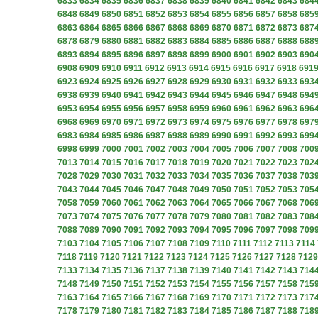
6833
6834
6835
6836
6837
6838
6839
6840
6841
6842
6843
684
6848
6849
6850
6851
6852
6853
6854
6855
6856
6857
6858
685
6863
6864
6865
6866
6867
6868
6869
6870
6871
6872
6873
687
6878
6879
6880
6881
6882
6883
6884
6885
6886
6887
6888
688
6893
6894
6895
6896
6897
6898
6899
6900
6901
6902
6903
690
6908
6909
6910
6911
6912
6913
6914
6915
6916
6917
6918
691
6923
6924
6925
6926
6927
6928
6929
6930
6931
6932
6933
693
6938
6939
6940
6941
6942
6943
6944
6945
6946
6947
6948
694
6953
6954
6955
6956
6957
6958
6959
6960
6961
6962
6963
696
6968
6969
6970
6971
6972
6973
6974
6975
6976
6977
6978
697
6983
6984
6985
6986
6987
6988
6989
6990
6991
6992
6993
699
6998
6999
7000
7001
7002
7003
7004
7005
7006
7007
7008
700
7013
7014
7015
7016
7017
7018
7019
7020
7021
7022
7023
702
7028
7029
7030
7031
7032
7033
7034
7035
7036
7037
7038
703
7043
7044
7045
7046
7047
7048
7049
7050
7051
7052
7053
705
7058
7059
7060
7061
7062
7063
7064
7065
7066
7067
7068
706
7073
7074
7075
7076
7077
7078
7079
7080
7081
7082
7083
708
7088
7089
7090
7091
7092
7093
7094
7095
7096
7097
7098
709
7103
7104
7105
7106
7107
7108
7109
7110
7111
7112
7113
7114
7118
7119
7120
7121
7122
7123
7124
7125
7126
7127
7128
7129
7133
7134
7135
7136
7137
7138
7139
7140
7141
7142
7143
714
7148
7149
7150
7151
7152
7153
7154
7155
7156
7157
7158
715
7163
7164
7165
7166
7167
7168
7169
7170
7171
7172
7173
717
7178
7179
7180
7181
7182
7183
7184
7185
7186
7187
7188
718