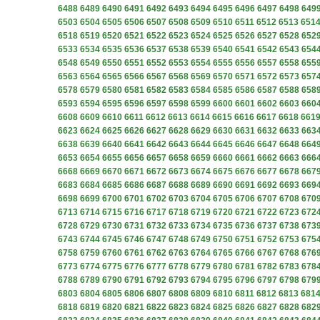
6488
6489
6490
6491
6492
6493
6494
6495
6496
6497
6498
649
6503
6504
6505
6506
6507
6508
6509
6510
6511
6512
6513
651
6518
6519
6520
6521
6522
6523
6524
6525
6526
6527
6528
652
6533
6534
6535
6536
6537
6538
6539
6540
6541
6542
6543
654
6548
6549
6550
6551
6552
6553
6554
6555
6556
6557
6558
655
6563
6564
6565
6566
6567
6568
6569
6570
6571
6572
6573
657
6578
6579
6580
6581
6582
6583
6584
6585
6586
6587
6588
658
6593
6594
6595
6596
6597
6598
6599
6600
6601
6602
6603
660
6608
6609
6610
6611
6612
6613
6614
6615
6616
6617
6618
661
6623
6624
6625
6626
6627
6628
6629
6630
6631
6632
6633
663
6638
6639
6640
6641
6642
6643
6644
6645
6646
6647
6648
664
6653
6654
6655
6656
6657
6658
6659
6660
6661
6662
6663
666
6668
6669
6670
6671
6672
6673
6674
6675
6676
6677
6678
667
6683
6684
6685
6686
6687
6688
6689
6690
6691
6692
6693
669
6698
6699
6700
6701
6702
6703
6704
6705
6706
6707
6708
670
6713
6714
6715
6716
6717
6718
6719
6720
6721
6722
6723
672
6728
6729
6730
6731
6732
6733
6734
6735
6736
6737
6738
673
6743
6744
6745
6746
6747
6748
6749
6750
6751
6752
6753
675
6758
6759
6760
6761
6762
6763
6764
6765
6766
6767
6768
676
6773
6774
6775
6776
6777
6778
6779
6780
6781
6782
6783
678
6788
6789
6790
6791
6792
6793
6794
6795
6796
6797
6798
679
6803
6804
6805
6806
6807
6808
6809
6810
6811
6812
6813
681
6818
6819
6820
6821
6822
6823
6824
6825
6826
6827
6828
682