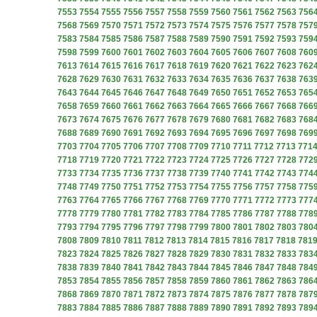
7553
7554
7555
7556
7557
7558
7559
7560
7561
7562
7563
756
7568
7569
7570
7571
7572
7573
7574
7575
7576
7577
7578
757
7583
7584
7585
7586
7587
7588
7589
7590
7591
7592
7593
759
7598
7599
7600
7601
7602
7603
7604
7605
7606
7607
7608
760
7613
7614
7615
7616
7617
7618
7619
7620
7621
7622
7623
762
7628
7629
7630
7631
7632
7633
7634
7635
7636
7637
7638
763
7643
7644
7645
7646
7647
7648
7649
7650
7651
7652
7653
765
7658
7659
7660
7661
7662
7663
7664
7665
7666
7667
7668
766
7673
7674
7675
7676
7677
7678
7679
7680
7681
7682
7683
768
7688
7689
7690
7691
7692
7693
7694
7695
7696
7697
7698
769
7703
7704
7705
7706
7707
7708
7709
7710
7711
7712
7713
771
7718
7719
7720
7721
7722
7723
7724
7725
7726
7727
7728
772
7733
7734
7735
7736
7737
7738
7739
7740
7741
7742
7743
774
7748
7749
7750
7751
7752
7753
7754
7755
7756
7757
7758
775
7763
7764
7765
7766
7767
7768
7769
7770
7771
7772
7773
777
7778
7779
7780
7781
7782
7783
7784
7785
7786
7787
7788
778
7793
7794
7795
7796
7797
7798
7799
7800
7801
7802
7803
780
7808
7809
7810
7811
7812
7813
7814
7815
7816
7817
7818
781
7823
7824
7825
7826
7827
7828
7829
7830
7831
7832
7833
783
7838
7839
7840
7841
7842
7843
7844
7845
7846
7847
7848
784
7853
7854
7855
7856
7857
7858
7859
7860
7861
7862
7863
786
7868
7869
7870
7871
7872
7873
7874
7875
7876
7877
7878
787
7883
7884
7885
7886
7887
7888
7889
7890
7891
7892
7893
789