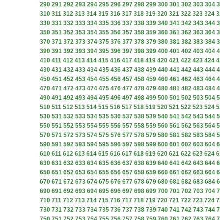
290
291
292
293
294
295
296
297
298
299
300
301
302
303
304
3
310
311
312
313
314
315
316
317
318
319
320
321
322
323
324
3
330
331
332
333
334
335
336
337
338
339
340
341
342
343
344
3
350
351
352
353
354
355
356
357
358
359
360
361
362
363
364
3
370
371
372
373
374
375
376
377
378
379
380
381
382
383
384
3
390
391
392
393
394
395
396
397
398
399
400
401
402
403
404
4
410
411
412
413
414
415
416
417
418
419
420
421
422
423
424
4
430
431
432
433
434
435
436
437
438
439
440
441
442
443
444
4
450
451
452
453
454
455
456
457
458
459
460
461
462
463
464
4
470
471
472
473
474
475
476
477
478
479
480
481
482
483
484
4
490
491
492
493
494
495
496
497
498
499
500
501
502
503
504
5
510
511
512
513
514
515
516
517
518
519
520
521
522
523
524
5
530
531
532
533
534
535
536
537
538
539
540
541
542
543
544
5
550
551
552
553
554
555
556
557
558
559
560
561
562
563
564
5
570
571
572
573
574
575
576
577
578
579
580
581
582
583
584
5
590
591
592
593
594
595
596
597
598
599
600
601
602
603
604
6
610
611
612
613
614
615
616
617
618
619
620
621
622
623
624
6
630
631
632
633
634
635
636
637
638
639
640
641
642
643
644
6
650
651
652
653
654
655
656
657
658
659
660
661
662
663
664
6
670
671
672
673
674
675
676
677
678
679
680
681
682
683
684
6
690
691
692
693
694
695
696
697
698
699
700
701
702
703
704
7
710
711
712
713
714
715
716
717
718
719
720
721
722
723
724
7
730
731
732
733
734
735
736
737
738
739
740
741
742
743
744
7
750
751
752
753
754
755
756
757
758
759
760
761
762
763
764
7