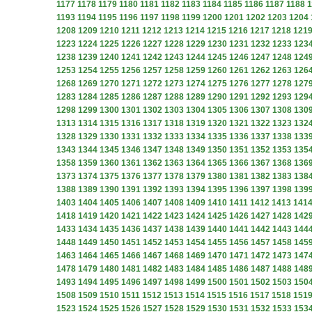
1177
1178
1179
1180
1181
1182
1183
1184
1185
1186
1187
1188
1
1193
1194
1195
1196
1197
1198
1199
1200
1201
1202
1203
1204
1208
1209
1210
1211
1212
1213
1214
1215
1216
1217
1218
121
1223
1224
1225
1226
1227
1228
1229
1230
1231
1232
1233
123
1238
1239
1240
1241
1242
1243
1244
1245
1246
1247
1248
124
1253
1254
1255
1256
1257
1258
1259
1260
1261
1262
1263
126
1268
1269
1270
1271
1272
1273
1274
1275
1276
1277
1278
127
1283
1284
1285
1286
1287
1288
1289
1290
1291
1292
1293
129
1298
1299
1300
1301
1302
1303
1304
1305
1306
1307
1308
130
1313
1314
1315
1316
1317
1318
1319
1320
1321
1322
1323
132
1328
1329
1330
1331
1332
1333
1334
1335
1336
1337
1338
133
1343
1344
1345
1346
1347
1348
1349
1350
1351
1352
1353
135
1358
1359
1360
1361
1362
1363
1364
1365
1366
1367
1368
136
1373
1374
1375
1376
1377
1378
1379
1380
1381
1382
1383
138
1388
1389
1390
1391
1392
1393
1394
1395
1396
1397
1398
139
1403
1404
1405
1406
1407
1408
1409
1410
1411
1412
1413
141
1418
1419
1420
1421
1422
1423
1424
1425
1426
1427
1428
142
1433
1434
1435
1436
1437
1438
1439
1440
1441
1442
1443
144
1448
1449
1450
1451
1452
1453
1454
1455
1456
1457
1458
145
1463
1464
1465
1466
1467
1468
1469
1470
1471
1472
1473
147
1478
1479
1480
1481
1482
1483
1484
1485
1486
1487
1488
148
1493
1494
1495
1496
1497
1498
1499
1500
1501
1502
1503
150
1508
1509
1510
1511
1512
1513
1514
1515
1516
1517
1518
151
1523
1524
1525
1526
1527
1528
1529
1530
1531
1532
1533
153