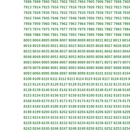
7898
7899
7900
7901
7902
7903
7904
7905
7906
7907
7908
790
7913
7914
7915
7916
7917
7918
7919
7920
7921
7922
7923
792
7928
7929
7930
7931
7932
7933
7934
7935
7936
7937
7938
793
7943
7944
7945
7946
7947
7948
7949
7950
7951
7952
7953
795
7958
7959
7960
7961
7962
7963
7964
7965
7966
7967
7968
796
7973
7974
7975
7976
7977
7978
7979
7980
7981
7982
7983
798
7988
7989
7990
7991
7992
7993
7994
7995
7996
7997
7998
799
8003
8004
8005
8006
8007
8008
8009
8010
8011
8012
8013
801
8018
8019
8020
8021
8022
8023
8024
8025
8026
8027
8028
802
8033
8034
8035
8036
8037
8038
8039
8040
8041
8042
8043
804
8048
8049
8050
8051
8052
8053
8054
8055
8056
8057
8058
805
8063
8064
8065
8066
8067
8068
8069
8070
8071
8072
8073
807
8078
8079
8080
8081
8082
8083
8084
8085
8086
8087
8088
808
8093
8094
8095
8096
8097
8098
8099
8100
8101
8102
8103
810
8108
8109
8110
8111
8112
8113
8114
8115
8116
8117
8118
8119
8123
8124
8125
8126
8127
8128
8129
8130
8131
8132
8133
813
8138
8139
8140
8141
8142
8143
8144
8145
8146
8147
8148
814
8153
8154
8155
8156
8157
8158
8159
8160
8161
8162
8163
816
8168
8169
8170
8171
8172
8173
8174
8175
8176
8177
8178
817
8183
8184
8185
8186
8187
8188
8189
8190
8191
8192
8193
819
8198
8199
8200
8201
8202
8203
8204
8205
8206
8207
8208
820
8213
8214
8215
8216
8217
8218
8219
8220
8221
8222
8223
822
8228
8229
8230
8231
8232
8233
8234
8235
8236
8237
8238
823
8243
8244
8245
8246
8247
8248
8249
8250
8251
8252
8253
825