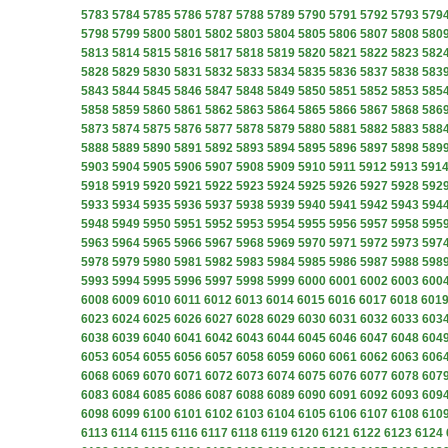
5783
5784
5785
5786
5787
5788
5789
5790
5791
5792
5793
579
5798
5799
5800
5801
5802
5803
5804
5805
5806
5807
5808
580
5813
5814
5815
5816
5817
5818
5819
5820
5821
5822
5823
582
5828
5829
5830
5831
5832
5833
5834
5835
5836
5837
5838
583
5843
5844
5845
5846
5847
5848
5849
5850
5851
5852
5853
585
5858
5859
5860
5861
5862
5863
5864
5865
5866
5867
5868
586
5873
5874
5875
5876
5877
5878
5879
5880
5881
5882
5883
588
5888
5889
5890
5891
5892
5893
5894
5895
5896
5897
5898
589
5903
5904
5905
5906
5907
5908
5909
5910
5911
5912
5913
591
5918
5919
5920
5921
5922
5923
5924
5925
5926
5927
5928
592
5933
5934
5935
5936
5937
5938
5939
5940
5941
5942
5943
594
5948
5949
5950
5951
5952
5953
5954
5955
5956
5957
5958
595
5963
5964
5965
5966
5967
5968
5969
5970
5971
5972
5973
597
5978
5979
5980
5981
5982
5983
5984
5985
5986
5987
5988
598
5993
5994
5995
5996
5997
5998
5999
6000
6001
6002
6003
600
6008
6009
6010
6011
6012
6013
6014
6015
6016
6017
6018
601
6023
6024
6025
6026
6027
6028
6029
6030
6031
6032
6033
603
6038
6039
6040
6041
6042
6043
6044
6045
6046
6047
6048
604
6053
6054
6055
6056
6057
6058
6059
6060
6061
6062
6063
606
6068
6069
6070
6071
6072
6073
6074
6075
6076
6077
6078
607
6083
6084
6085
6086
6087
6088
6089
6090
6091
6092
6093
609
6098
6099
6100
6101
6102
6103
6104
6105
6106
6107
6108
610
6113
6114
6115
6116
6117
6118
6119
6120
6121
6122
6123
6124