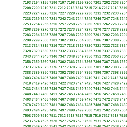
7193
7194
7195
7196
7197
7198
7199
7200
7201
7202
7203
720
7208
7209
7210
7211
7212
7213
7214
7215
7216
7217
7218
721
7223
7224
7225
7226
7227
7228
7229
7230
7231
7232
7233
723
7238
7239
7240
7241
7242
7243
7244
7245
7246
7247
7248
724
7253
7254
7255
7256
7257
7258
7259
7260
7261
7262
7263
726
7268
7269
7270
7271
7272
7273
7274
7275
7276
7277
7278
727
7283
7284
7285
7286
7287
7288
7289
7290
7291
7292
7293
729
7298
7299
7300
7301
7302
7303
7304
7305
7306
7307
7308
730
7313
7314
7315
7316
7317
7318
7319
7320
7321
7322
7323
732
7328
7329
7330
7331
7332
7333
7334
7335
7336
7337
7338
733
7343
7344
7345
7346
7347
7348
7349
7350
7351
7352
7353
735
7358
7359
7360
7361
7362
7363
7364
7365
7366
7367
7368
736
7373
7374
7375
7376
7377
7378
7379
7380
7381
7382
7383
738
7388
7389
7390
7391
7392
7393
7394
7395
7396
7397
7398
739
7403
7404
7405
7406
7407
7408
7409
7410
7411
7412
7413
741
7418
7419
7420
7421
7422
7423
7424
7425
7426
7427
7428
742
7433
7434
7435
7436
7437
7438
7439
7440
7441
7442
7443
744
7448
7449
7450
7451
7452
7453
7454
7455
7456
7457
7458
745
7463
7464
7465
7466
7467
7468
7469
7470
7471
7472
7473
747
7478
7479
7480
7481
7482
7483
7484
7485
7486
7487
7488
748
7493
7494
7495
7496
7497
7498
7499
7500
7501
7502
7503
750
7508
7509
7510
7511
7512
7513
7514
7515
7516
7517
7518
751
7523
7524
7525
7526
7527
7528
7529
7530
7531
7532
7533
753
7538
7539
7540
7541
7542
7543
7544
7545
7546
7547
7548
754