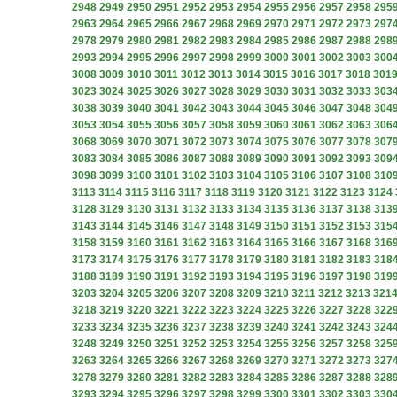
2948
2949
2950
2951
2952
2953
2954
2955
2956
2957
2958
295
2963
2964
2965
2966
2967
2968
2969
2970
2971
2972
2973
297
2978
2979
2980
2981
2982
2983
2984
2985
2986
2987
2988
298
2993
2994
2995
2996
2997
2998
2999
3000
3001
3002
3003
300
3008
3009
3010
3011
3012
3013
3014
3015
3016
3017
3018
301
3023
3024
3025
3026
3027
3028
3029
3030
3031
3032
3033
303
3038
3039
3040
3041
3042
3043
3044
3045
3046
3047
3048
304
3053
3054
3055
3056
3057
3058
3059
3060
3061
3062
3063
306
3068
3069
3070
3071
3072
3073
3074
3075
3076
3077
3078
307
3083
3084
3085
3086
3087
3088
3089
3090
3091
3092
3093
309
3098
3099
3100
3101
3102
3103
3104
3105
3106
3107
3108
310
3113
3114
3115
3116
3117
3118
3119
3120
3121
3122
3123
3124
3128
3129
3130
3131
3132
3133
3134
3135
3136
3137
3138
313
3143
3144
3145
3146
3147
3148
3149
3150
3151
3152
3153
315
3158
3159
3160
3161
3162
3163
3164
3165
3166
3167
3168
316
3173
3174
3175
3176
3177
3178
3179
3180
3181
3182
3183
318
3188
3189
3190
3191
3192
3193
3194
3195
3196
3197
3198
319
3203
3204
3205
3206
3207
3208
3209
3210
3211
3212
3213
321
3218
3219
3220
3221
3222
3223
3224
3225
3226
3227
3228
322
3233
3234
3235
3236
3237
3238
3239
3240
3241
3242
3243
324
3248
3249
3250
3251
3252
3253
3254
3255
3256
3257
3258
325
3263
3264
3265
3266
3267
3268
3269
3270
3271
3272
3273
327
3278
3279
3280
3281
3282
3283
3284
3285
3286
3287
3288
328
3293
3294
3295
3296
3297
3298
3299
3300
3301
3302
3303
330