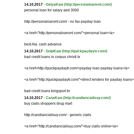
14.10.2017
-
GelyaKaw
(http://personaloanvnt.com/)
personal loan for salary aed 3000
http://personaloanvnt.com/ - no fax payday loan
<a href="http://personaloanvnt.com/">personal loan</a>
best Ala. cash advance
14.10.2017
-
GolpKaw
(http://quickpaydaytr.com/)
bad credit loans in corpus christi tx
<a href=http://quickpaydaytr.com/>payday loan payday loans</a>
<a href="http://quickpaydaytr.com/">direct lenders for payday loans
bad credit loans kingsport tn
14.10.2017
-
CanaKaw
(http://candiancialisuy.com/)
buy cialis shoppers drug mart
http://candiancialisuy.com/ - generic cialis
<a href="http://candiancialisuy.com/">buy cialis online</a>