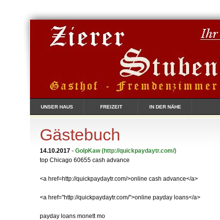
UNSER HAUS
FREIZEIT
IN DER NÄHE
Gästebuch
14.10.2017
-
GolpKaw
(http://quickpaydaytr.com/)
top Chicago 60655 cash advance
<a href=http://quickpaydaytr.com/>online cash advance</a>
<a href="http://quickpaydaytr.com/">online payday loans</a>
payday loans monett mo