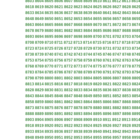
8603
8604
8605
8606
8607
8608
8609
8610
8611
8612
8613
861
8618
8619
8620
8621
8622
8623
8624
8625
8626
8627
8628
862
8633
8634
8635
8636
8637
8638
8639
8640
8641
8642
8643
864
8648
8649
8650
8651
8652
8653
8654
8655
8656
8657
8658
865
8663
8664
8665
8666
8667
8668
8669
8670
8671
8672
8673
867
8678
8679
8680
8681
8682
8683
8684
8685
8686
8687
8688
868
8693
8694
8695
8696
8697
8698
8699
8700
8701
8702
8703
870
8708
8709
8710
8711
8712
8713
8714
8715
8716
8717
8718
871
8723
8724
8725
8726
8727
8728
8729
8730
8731
8732
8733
873
8738
8739
8740
8741
8742
8743
8744
8745
8746
8747
8748
874
8753
8754
8755
8756
8757
8758
8759
8760
8761
8762
8763
876
8768
8769
8770
8771
8772
8773
8774
8775
8776
8777
8778
877
8783
8784
8785
8786
8787
8788
8789
8790
8791
8792
8793
879
8798
8799
8800
8801
8802
8803
8804
8805
8806
8807
8808
880
8813
8814
8815
8816
8817
8818
8819
8820
8821
8822
8823
882
8828
8829
8830
8831
8832
8833
8834
8835
8836
8837
8838
883
8843
8844
8845
8846
8847
8848
8849
8850
8851
8852
8853
885
8858
8859
8860
8861
8862
8863
8864
8865
8866
8867
8868
886
8873
8874
8875
8876
8877
8878
8879
8880
8881
8882
8883
888
8888
8889
8890
8891
8892
8893
8894
8895
8896
8897
8898
889
8903
8904
8905
8906
8907
8908
8909
8910
8911
8912
8913
891
8918
8919
8920
8921
8922
8923
8924
8925
8926
8927
8928
892
8933
8934
8935
8936
8937
8938
8939
8940
8941
8942
8943
894
8948
8949
8950
8951
8952
8953
8954
8955
8956
8957
8958
895