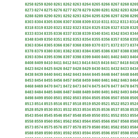
8258
8259
8260
8261
8262
8263
8264
8265
8266
8267
8268
826
8273
8274
8275
8276
8277
8278
8279
8280
8281
8282
8283
828
8288
8289
8290
8291
8292
8293
8294
8295
8296
8297
8298
829
8303
8304
8305
8306
8307
8308
8309
8310
8311
8312
8313
831
8318
8319
8320
8321
8322
8323
8324
8325
8326
8327
8328
832
8333
8334
8335
8336
8337
8338
8339
8340
8341
8342
8343
834
8348
8349
8350
8351
8352
8353
8354
8355
8356
8357
8358
835
8363
8364
8365
8366
8367
8368
8369
8370
8371
8372
8373
837
8378
8379
8380
8381
8382
8383
8384
8385
8386
8387
8388
838
8393
8394
8395
8396
8397
8398
8399
8400
8401
8402
8403
840
8408
8409
8410
8411
8412
8413
8414
8415
8416
8417
8418
841
8423
8424
8425
8426
8427
8428
8429
8430
8431
8432
8433
843
8438
8439
8440
8441
8442
8443
8444
8445
8446
8447
8448
844
8453
8454
8455
8456
8457
8458
8459
8460
8461
8462
8463
846
8468
8469
8470
8471
8472
8473
8474
8475
8476
8477
8478
847
8483
8484
8485
8486
8487
8488
8489
8490
8491
8492
8493
849
8498
8499
8500
8501
8502
8503
8504
8505
8506
8507
8508
850
8513
8514
8515
8516
8517
8518
8519
8520
8521
8522
8523
852
8528
8529
8530
8531
8532
8533
8534
8535
8536
8537
8538
853
8543
8544
8545
8546
8547
8548
8549
8550
8551
8552
8553
855
8558
8559
8560
8561
8562
8563
8564
8565
8566
8567
8568
856
8573
8574
8575
8576
8577
8578
8579
8580
8581
8582
8583
858
8588
8589
8590
8591
8592
8593
8594
8595
8596
8597
8598
859