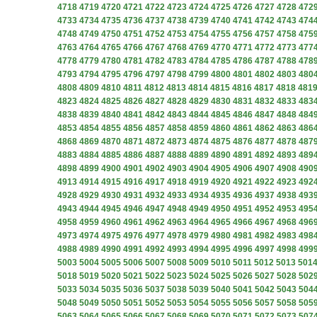
4718
4719
4720
4721
4722
4723
4724
4725
4726
4727
4728
472
4733
4734
4735
4736
4737
4738
4739
4740
4741
4742
4743
474
4748
4749
4750
4751
4752
4753
4754
4755
4756
4757
4758
475
4763
4764
4765
4766
4767
4768
4769
4770
4771
4772
4773
477
4778
4779
4780
4781
4782
4783
4784
4785
4786
4787
4788
478
4793
4794
4795
4796
4797
4798
4799
4800
4801
4802
4803
480
4808
4809
4810
4811
4812
4813
4814
4815
4816
4817
4818
481
4823
4824
4825
4826
4827
4828
4829
4830
4831
4832
4833
483
4838
4839
4840
4841
4842
4843
4844
4845
4846
4847
4848
484
4853
4854
4855
4856
4857
4858
4859
4860
4861
4862
4863
486
4868
4869
4870
4871
4872
4873
4874
4875
4876
4877
4878
487
4883
4884
4885
4886
4887
4888
4889
4890
4891
4892
4893
489
4898
4899
4900
4901
4902
4903
4904
4905
4906
4907
4908
490
4913
4914
4915
4916
4917
4918
4919
4920
4921
4922
4923
492
4928
4929
4930
4931
4932
4933
4934
4935
4936
4937
4938
493
4943
4944
4945
4946
4947
4948
4949
4950
4951
4952
4953
495
4958
4959
4960
4961
4962
4963
4964
4965
4966
4967
4968
496
4973
4974
4975
4976
4977
4978
4979
4980
4981
4982
4983
498
4988
4989
4990
4991
4992
4993
4994
4995
4996
4997
4998
499
5003
5004
5005
5006
5007
5008
5009
5010
5011
5012
5013
501
5018
5019
5020
5021
5022
5023
5024
5025
5026
5027
5028
502
5033
5034
5035
5036
5037
5038
5039
5040
5041
5042
5043
504
5048
5049
5050
5051
5052
5053
5054
5055
5056
5057
5058
505
5063
5064
5065
5066
5067
5068
5069
5070
5071
5072
5073
507