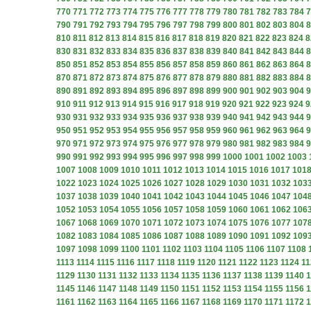
770
771
772
773
774
775
776
777
778
779
780
781
782
783
784
7
790
791
792
793
794
795
796
797
798
799
800
801
802
803
804
8
810
811
812
813
814
815
816
817
818
819
820
821
822
823
824
8
830
831
832
833
834
835
836
837
838
839
840
841
842
843
844
8
850
851
852
853
854
855
856
857
858
859
860
861
862
863
864
8
870
871
872
873
874
875
876
877
878
879
880
881
882
883
884
8
890
891
892
893
894
895
896
897
898
899
900
901
902
903
904
9
910
911
912
913
914
915
916
917
918
919
920
921
922
923
924
9
930
931
932
933
934
935
936
937
938
939
940
941
942
943
944
9
950
951
952
953
954
955
956
957
958
959
960
961
962
963
964
9
970
971
972
973
974
975
976
977
978
979
980
981
982
983
984
9
990
991
992
993
994
995
996
997
998
999
1000
1001
1002
1003
1007
1008
1009
1010
1011
1012
1013
1014
1015
1016
1017
101
1022
1023
1024
1025
1026
1027
1028
1029
1030
1031
1032
103
1037
1038
1039
1040
1041
1042
1043
1044
1045
1046
1047
104
1052
1053
1054
1055
1056
1057
1058
1059
1060
1061
1062
106
1067
1068
1069
1070
1071
1072
1073
1074
1075
1076
1077
107
1082
1083
1084
1085
1086
1087
1088
1089
1090
1091
1092
109
1097
1098
1099
1100
1101
1102
1103
1104
1105
1106
1107
1108
1113
1114
1115
1116
1117
1118
1119
1120
1121
1122
1123
1124
11
1129
1130
1131
1132
1133
1134
1135
1136
1137
1138
1139
1140
1
1145
1146
1147
1148
1149
1150
1151
1152
1153
1154
1155
1156
1
1161
1162
1163
1164
1165
1166
1167
1168
1169
1170
1171
1172
1