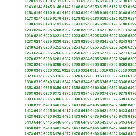
6128
6129
6130
6131
6132
6133
6134
6135
6136
6137
6138
613
6143
6144
6145
6146
6147
6148
6149
6150
6151
6152
6153
615
6158
6159
6160
6161
6162
6163
6164
6165
6166
6167
6168
616
6173
6174
6175
6176
6177
6178
6179
6180
6181
6182
6183
618
6188
6189
6190
6191
6192
6193
6194
6195
6196
6197
6198
619
6203
6204
6205
6206
6207
6208
6209
6210
6211
6212
6213
621
6218
6219
6220
6221
6222
6223
6224
6225
6226
6227
6228
622
6233
6234
6235
6236
6237
6238
6239
6240
6241
6242
6243
624
6248
6249
6250
6251
6252
6253
6254
6255
6256
6257
6258
625
6263
6264
6265
6266
6267
6268
6269
6270
6271
6272
6273
627
6278
6279
6280
6281
6282
6283
6284
6285
6286
6287
6288
628
6293
6294
6295
6296
6297
6298
6299
6300
6301
6302
6303
630
6308
6309
6310
6311
6312
6313
6314
6315
6316
6317
6318
631
6323
6324
6325
6326
6327
6328
6329
6330
6331
6332
6333
633
6338
6339
6340
6341
6342
6343
6344
6345
6346
6347
6348
634
6353
6354
6355
6356
6357
6358
6359
6360
6361
6362
6363
636
6368
6369
6370
6371
6372
6373
6374
6375
6376
6377
6378
637
6383
6384
6385
6386
6387
6388
6389
6390
6391
6392
6393
639
6398
6399
6400
6401
6402
6403
6404
6405
6406
6407
6408
640
6413
6414
6415
6416
6417
6418
6419
6420
6421
6422
6423
642
6428
6429
6430
6431
6432
6433
6434
6435
6436
6437
6438
643
6443
6444
6445
6446
6447
6448
6449
6450
6451
6452
6453
645
6458
6459
6460
6461
6462
6463
6464
6465
6466
6467
6468
646
6473
6474
6475
6476
6477
6478
6479
6480
6481
6482
6483
648