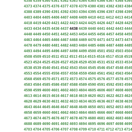
4358
4359
4360
4361
4362
4363
4364
4365
4366
4367
4368
436
4373
4374
4375
4376
4377
4378
4379
4380
4381
4382
4383
438
4388
4389
4390
4391
4392
4393
4394
4395
4396
4397
4398
439
4403
4404
4405
4406
4407
4408
4409
4410
4411
4412
4413
441
4418
4419
4420
4421
4422
4423
4424
4425
4426
4427
4428
442
4433
4434
4435
4436
4437
4438
4439
4440
4441
4442
4443
444
4448
4449
4450
4451
4452
4453
4454
4455
4456
4457
4458
445
4463
4464
4465
4466
4467
4468
4469
4470
4471
4472
4473
447
4478
4479
4480
4481
4482
4483
4484
4485
4486
4487
4488
448
4493
4494
4495
4496
4497
4498
4499
4500
4501
4502
4503
450
4508
4509
4510
4511
4512
4513
4514
4515
4516
4517
4518
451
4523
4524
4525
4526
4527
4528
4529
4530
4531
4532
4533
453
4538
4539
4540
4541
4542
4543
4544
4545
4546
4547
4548
454
4553
4554
4555
4556
4557
4558
4559
4560
4561
4562
4563
456
4568
4569
4570
4571
4572
4573
4574
4575
4576
4577
4578
457
4583
4584
4585
4586
4587
4588
4589
4590
4591
4592
4593
459
4598
4599
4600
4601
4602
4603
4604
4605
4606
4607
4608
460
4613
4614
4615
4616
4617
4618
4619
4620
4621
4622
4623
462
4628
4629
4630
4631
4632
4633
4634
4635
4636
4637
4638
463
4643
4644
4645
4646
4647
4648
4649
4650
4651
4652
4653
465
4658
4659
4660
4661
4662
4663
4664
4665
4666
4667
4668
466
4673
4674
4675
4676
4677
4678
4679
4680
4681
4682
4683
468
4688
4689
4690
4691
4692
4693
4694
4695
4696
4697
4698
469
4703
4704
4705
4706
4707
4708
4709
4710
4711
4712
4713
471