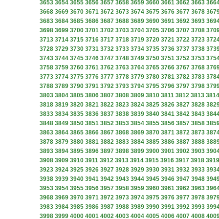
3653
3654
3655
3656
3657
3658
3659
3660
3661
3662
3663
366
3668
3669
3670
3671
3672
3673
3674
3675
3676
3677
3678
367
3683
3684
3685
3686
3687
3688
3689
3690
3691
3692
3693
369
3698
3699
3700
3701
3702
3703
3704
3705
3706
3707
3708
370
3713
3714
3715
3716
3717
3718
3719
3720
3721
3722
3723
372
3728
3729
3730
3731
3732
3733
3734
3735
3736
3737
3738
373
3743
3744
3745
3746
3747
3748
3749
3750
3751
3752
3753
375
3758
3759
3760
3761
3762
3763
3764
3765
3766
3767
3768
376
3773
3774
3775
3776
3777
3778
3779
3780
3781
3782
3783
378
3788
3789
3790
3791
3792
3793
3794
3795
3796
3797
3798
379
3803
3804
3805
3806
3807
3808
3809
3810
3811
3812
3813
381
3818
3819
3820
3821
3822
3823
3824
3825
3826
3827
3828
382
3833
3834
3835
3836
3837
3838
3839
3840
3841
3842
3843
384
3848
3849
3850
3851
3852
3853
3854
3855
3856
3857
3858
385
3863
3864
3865
3866
3867
3868
3869
3870
3871
3872
3873
387
3878
3879
3880
3881
3882
3883
3884
3885
3886
3887
3888
388
3893
3894
3895
3896
3897
3898
3899
3900
3901
3902
3903
390
3908
3909
3910
3911
3912
3913
3914
3915
3916
3917
3918
391
3923
3924
3925
3926
3927
3928
3929
3930
3931
3932
3933
393
3938
3939
3940
3941
3942
3943
3944
3945
3946
3947
3948
394
3953
3954
3955
3956
3957
3958
3959
3960
3961
3962
3963
396
3968
3969
3970
3971
3972
3973
3974
3975
3976
3977
3978
397
3983
3984
3985
3986
3987
3988
3989
3990
3991
3992
3993
399
3998
3999
4000
4001
4002
4003
4004
4005
4006
4007
4008
400