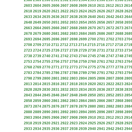
2588
2589
2590
2591
2592
2593
2594
2595
2596
2597
2598
259
2603
2604
2605
2606
2607
2608
2609
2610
2611
2612
2613
261
2618
2619
2620
2621
2622
2623
2624
2625
2626
2627
2628
262
2633
2634
2635
2636
2637
2638
2639
2640
2641
2642
2643
264
2648
2649
2650
2651
2652
2653
2654
2655
2656
2657
2658
265
2663
2664
2665
2666
2667
2668
2669
2670
2671
2672
2673
267
2678
2679
2680
2681
2682
2683
2684
2685
2686
2687
2688
268
2693
2694
2695
2696
2697
2698
2699
2700
2701
2702
2703
270
2708
2709
2710
2711
2712
2713
2714
2715
2716
2717
2718
271
2723
2724
2725
2726
2727
2728
2729
2730
2731
2732
2733
273
2738
2739
2740
2741
2742
2743
2744
2745
2746
2747
2748
274
2753
2754
2755
2756
2757
2758
2759
2760
2761
2762
2763
276
2768
2769
2770
2771
2772
2773
2774
2775
2776
2777
2778
277
2783
2784
2785
2786
2787
2788
2789
2790
2791
2792
2793
279
2798
2799
2800
2801
2802
2803
2804
2805
2806
2807
2808
280
2813
2814
2815
2816
2817
2818
2819
2820
2821
2822
2823
282
2828
2829
2830
2831
2832
2833
2834
2835
2836
2837
2838
283
2843
2844
2845
2846
2847
2848
2849
2850
2851
2852
2853
285
2858
2859
2860
2861
2862
2863
2864
2865
2866
2867
2868
286
2873
2874
2875
2876
2877
2878
2879
2880
2881
2882
2883
288
2888
2889
2890
2891
2892
2893
2894
2895
2896
2897
2898
289
2903
2904
2905
2906
2907
2908
2909
2910
2911
2912
2913
291
2918
2919
2920
2921
2922
2923
2924
2925
2926
2927
2928
292
2933
2934
2935
2936
2937
2938
2939
2940
2941
2942
2943
294