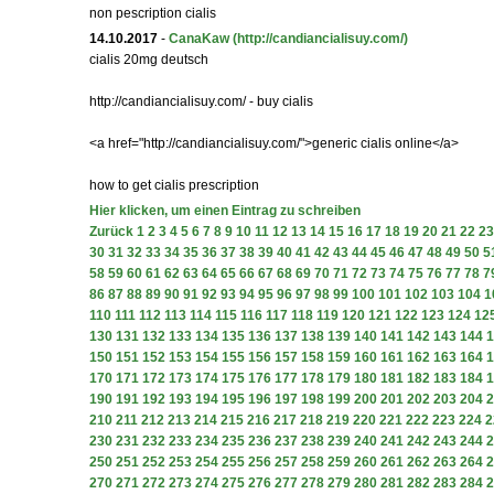
non pescription cialis
14.10.2017
-
CanaKaw
(http://candiancialisuy.com/)
cialis 20mg deutsch
http://candiancialisuy.com/ - buy cialis
<a href="http://candiancialisuy.com/">generic cialis online</a>
how to get cialis prescription
Hier klicken, um einen Eintrag zu schreiben
Zurück
1
2
3
4
5
6
7
8
9
10
11
12
13
14
15
16
17
18
19
20
21
22
23
30
31
32
33
34
35
36
37
38
39
40
41
42
43
44
45
46
47
48
49
50
5
58
59
60
61
62
63
64
65
66
67
68
69
70
71
72
73
74
75
76
77
78
7
86
87
88
89
90
91
92
93
94
95
96
97
98
99
100
101
102
103
104
1
110
111
112
113
114
115
116
117
118
119
120
121
122
123
124
12
130
131
132
133
134
135
136
137
138
139
140
141
142
143
144
1
150
151
152
153
154
155
156
157
158
159
160
161
162
163
164
1
170
171
172
173
174
175
176
177
178
179
180
181
182
183
184
1
190
191
192
193
194
195
196
197
198
199
200
201
202
203
204
2
210
211
212
213
214
215
216
217
218
219
220
221
222
223
224
2
230
231
232
233
234
235
236
237
238
239
240
241
242
243
244
2
250
251
252
253
254
255
256
257
258
259
260
261
262
263
264
2
270
271
272
273
274
275
276
277
278
279
280
281
282
283
284
2