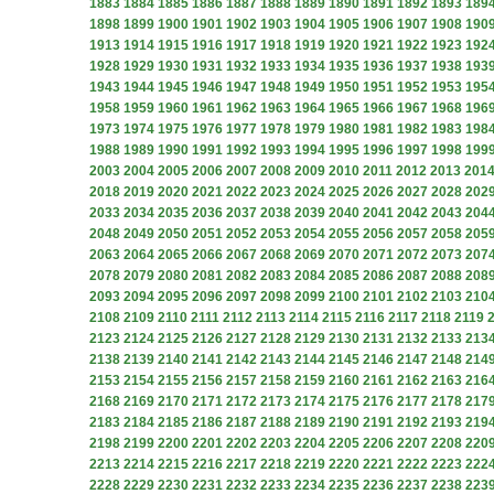
1883
1884
1885
1886
1887
1888
1889
1890
1891
1892
1893
189
1898
1899
1900
1901
1902
1903
1904
1905
1906
1907
1908
190
1913
1914
1915
1916
1917
1918
1919
1920
1921
1922
1923
192
1928
1929
1930
1931
1932
1933
1934
1935
1936
1937
1938
193
1943
1944
1945
1946
1947
1948
1949
1950
1951
1952
1953
195
1958
1959
1960
1961
1962
1963
1964
1965
1966
1967
1968
196
1973
1974
1975
1976
1977
1978
1979
1980
1981
1982
1983
198
1988
1989
1990
1991
1992
1993
1994
1995
1996
1997
1998
199
2003
2004
2005
2006
2007
2008
2009
2010
2011
2012
2013
201
2018
2019
2020
2021
2022
2023
2024
2025
2026
2027
2028
202
2033
2034
2035
2036
2037
2038
2039
2040
2041
2042
2043
204
2048
2049
2050
2051
2052
2053
2054
2055
2056
2057
2058
205
2063
2064
2065
2066
2067
2068
2069
2070
2071
2072
2073
207
2078
2079
2080
2081
2082
2083
2084
2085
2086
2087
2088
208
2093
2094
2095
2096
2097
2098
2099
2100
2101
2102
2103
210
2108
2109
2110
2111
2112
2113
2114
2115
2116
2117
2118
2119
2123
2124
2125
2126
2127
2128
2129
2130
2131
2132
2133
213
2138
2139
2140
2141
2142
2143
2144
2145
2146
2147
2148
214
2153
2154
2155
2156
2157
2158
2159
2160
2161
2162
2163
216
2168
2169
2170
2171
2172
2173
2174
2175
2176
2177
2178
217
2183
2184
2185
2186
2187
2188
2189
2190
2191
2192
2193
219
2198
2199
2200
2201
2202
2203
2204
2205
2206
2207
2208
220
2213
2214
2215
2216
2217
2218
2219
2220
2221
2222
2223
222
2228
2229
2230
2231
2232
2233
2234
2235
2236
2237
2238
223