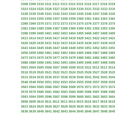
3308
3309
3310
3311
3312
3313
3314
3315
3316
3317
3318
331
3323
3324
3325
3326
3327
3328
3329
3330
3331
3332
3333
333
3338
3339
3340
3341
3342
3343
3344
3345
3346
3347
3348
334
3353
3354
3355
3356
3357
3358
3359
3360
3361
3362
3363
336
3368
3369
3370
3371
3372
3373
3374
3375
3376
3377
3378
337
3383
3384
3385
3386
3387
3388
3389
3390
3391
3392
3393
339
3398
3399
3400
3401
3402
3403
3404
3405
3406
3407
3408
340
3413
3414
3415
3416
3417
3418
3419
3420
3421
3422
3423
342
3428
3429
3430
3431
3432
3433
3434
3435
3436
3437
3438
343
3443
3444
3445
3446
3447
3448
3449
3450
3451
3452
3453
345
3458
3459
3460
3461
3462
3463
3464
3465
3466
3467
3468
346
3473
3474
3475
3476
3477
3478
3479
3480
3481
3482
3483
348
3488
3489
3490
3491
3492
3493
3494
3495
3496
3497
3498
349
3503
3504
3505
3506
3507
3508
3509
3510
3511
3512
3513
351
3518
3519
3520
3521
3522
3523
3524
3525
3526
3527
3528
352
3533
3534
3535
3536
3537
3538
3539
3540
3541
3542
3543
354
3548
3549
3550
3551
3552
3553
3554
3555
3556
3557
3558
355
3563
3564
3565
3566
3567
3568
3569
3570
3571
3572
3573
357
3578
3579
3580
3581
3582
3583
3584
3585
3586
3587
3588
358
3593
3594
3595
3596
3597
3598
3599
3600
3601
3602
3603
360
3608
3609
3610
3611
3612
3613
3614
3615
3616
3617
3618
361
3623
3624
3625
3626
3627
3628
3629
3630
3631
3632
3633
363
3638
3639
3640
3641
3642
3643
3644
3645
3646
3647
3648
364