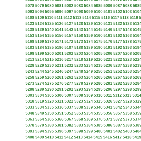
5078
5079
5080
5081
5082
5083
5084
5085
5086
5087
5088
508
5093
5094
5095
5096
5097
5098
5099
5100
5101
5102
5103
510
5108
5109
5110
5111
5112
5113
5114
5115
5116
5117
5118
5119
5123
5124
5125
5126
5127
5128
5129
5130
5131
5132
5133
513
5138
5139
5140
5141
5142
5143
5144
5145
5146
5147
5148
514
5153
5154
5155
5156
5157
5158
5159
5160
5161
5162
5163
516
5168
5169
5170
5171
5172
5173
5174
5175
5176
5177
5178
517
5183
5184
5185
5186
5187
5188
5189
5190
5191
5192
5193
519
5198
5199
5200
5201
5202
5203
5204
5205
5206
5207
5208
520
5213
5214
5215
5216
5217
5218
5219
5220
5221
5222
5223
522
5228
5229
5230
5231
5232
5233
5234
5235
5236
5237
5238
523
5243
5244
5245
5246
5247
5248
5249
5250
5251
5252
5253
525
5258
5259
5260
5261
5262
5263
5264
5265
5266
5267
5268
526
5273
5274
5275
5276
5277
5278
5279
5280
5281
5282
5283
528
5288
5289
5290
5291
5292
5293
5294
5295
5296
5297
5298
529
5303
5304
5305
5306
5307
5308
5309
5310
5311
5312
5313
531
5318
5319
5320
5321
5322
5323
5324
5325
5326
5327
5328
532
5333
5334
5335
5336
5337
5338
5339
5340
5341
5342
5343
534
5348
5349
5350
5351
5352
5353
5354
5355
5356
5357
5358
535
5363
5364
5365
5366
5367
5368
5369
5370
5371
5372
5373
537
5378
5379
5380
5381
5382
5383
5384
5385
5386
5387
5388
538
5393
5394
5395
5396
5397
5398
5399
5400
5401
5402
5403
540
5408
5409
5410
5411
5412
5413
5414
5415
5416
5417
5418
541