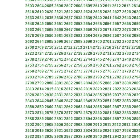
2588
2589
2590
2591
2592
2593
2594
2595
2596
2597
2598
259
2603
2604
2605
2606
2607
2608
2609
2610
2611
2612
2613
261
2618
2619
2620
2621
2622
2623
2624
2625
2626
2627
2628
262
2633
2634
2635
2636
2637
2638
2639
2640
2641
2642
2643
264
2648
2649
2650
2651
2652
2653
2654
2655
2656
2657
2658
265
2663
2664
2665
2666
2667
2668
2669
2670
2671
2672
2673
267
2678
2679
2680
2681
2682
2683
2684
2685
2686
2687
2688
268
2693
2694
2695
2696
2697
2698
2699
2700
2701
2702
2703
270
2708
2709
2710
2711
2712
2713
2714
2715
2716
2717
2718
271
2723
2724
2725
2726
2727
2728
2729
2730
2731
2732
2733
273
2738
2739
2740
2741
2742
2743
2744
2745
2746
2747
2748
274
2753
2754
2755
2756
2757
2758
2759
2760
2761
2762
2763
276
2768
2769
2770
2771
2772
2773
2774
2775
2776
2777
2778
277
2783
2784
2785
2786
2787
2788
2789
2790
2791
2792
2793
279
2798
2799
2800
2801
2802
2803
2804
2805
2806
2807
2808
280
2813
2814
2815
2816
2817
2818
2819
2820
2821
2822
2823
282
2828
2829
2830
2831
2832
2833
2834
2835
2836
2837
2838
283
2843
2844
2845
2846
2847
2848
2849
2850
2851
2852
2853
285
2858
2859
2860
2861
2862
2863
2864
2865
2866
2867
2868
286
2873
2874
2875
2876
2877
2878
2879
2880
2881
2882
2883
288
2888
2889
2890
2891
2892
2893
2894
2895
2896
2897
2898
289
2903
2904
2905
2906
2907
2908
2909
2910
2911
2912
2913
291
2918
2919
2920
2921
2922
2923
2924
2925
2926
2927
2928
292
2933
2934
2935
2936
2937
2938
2939
2940
2941
2942
2943
294