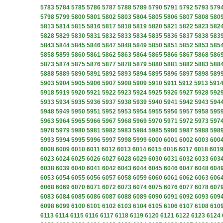
5783
5784
5785
5786
5787
5788
5789
5790
5791
5792
5793
579
5798
5799
5800
5801
5802
5803
5804
5805
5806
5807
5808
580
5813
5814
5815
5816
5817
5818
5819
5820
5821
5822
5823
582
5828
5829
5830
5831
5832
5833
5834
5835
5836
5837
5838
583
5843
5844
5845
5846
5847
5848
5849
5850
5851
5852
5853
585
5858
5859
5860
5861
5862
5863
5864
5865
5866
5867
5868
586
5873
5874
5875
5876
5877
5878
5879
5880
5881
5882
5883
588
5888
5889
5890
5891
5892
5893
5894
5895
5896
5897
5898
589
5903
5904
5905
5906
5907
5908
5909
5910
5911
5912
5913
591
5918
5919
5920
5921
5922
5923
5924
5925
5926
5927
5928
592
5933
5934
5935
5936
5937
5938
5939
5940
5941
5942
5943
594
5948
5949
5950
5951
5952
5953
5954
5955
5956
5957
5958
595
5963
5964
5965
5966
5967
5968
5969
5970
5971
5972
5973
597
5978
5979
5980
5981
5982
5983
5984
5985
5986
5987
5988
598
5993
5994
5995
5996
5997
5998
5999
6000
6001
6002
6003
600
6008
6009
6010
6011
6012
6013
6014
6015
6016
6017
6018
601
6023
6024
6025
6026
6027
6028
6029
6030
6031
6032
6033
603
6038
6039
6040
6041
6042
6043
6044
6045
6046
6047
6048
604
6053
6054
6055
6056
6057
6058
6059
6060
6061
6062
6063
606
6068
6069
6070
6071
6072
6073
6074
6075
6076
6077
6078
607
6083
6084
6085
6086
6087
6088
6089
6090
6091
6092
6093
609
6098
6099
6100
6101
6102
6103
6104
6105
6106
6107
6108
610
6113
6114
6115
6116
6117
6118
6119
6120
6121
6122
6123
6124