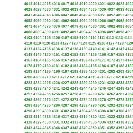
4013
4014
4015
4016
4017
4018
4019
4020
4021
4022
4023
402
4028
4029
4030
4031
4032
4033
4034
4035
4036
4037
4038
403
4043
4044
4045
4046
4047
4048
4049
4050
4051
4052
4053
405
4058
4059
4060
4061
4062
4063
4064
4065
4066
4067
4068
406
4073
4074
4075
4076
4077
4078
4079
4080
4081
4082
4083
408
4088
4089
4090
4091
4092
4093
4094
4095
4096
4097
4098
409
4103
4104
4105
4106
4107
4108
4109
4110
4111
4112
4113
4114
4118
4119
4120
4121
4122
4123
4124
4125
4126
4127
4128
4129
4133
4134
4135
4136
4137
4138
4139
4140
4141
4142
4143
414
4148
4149
4150
4151
4152
4153
4154
4155
4156
4157
4158
415
4163
4164
4165
4166
4167
4168
4169
4170
4171
4172
4173
417
4178
4179
4180
4181
4182
4183
4184
4185
4186
4187
4188
418
4193
4194
4195
4196
4197
4198
4199
4200
4201
4202
4203
420
4208
4209
4210
4211
4212
4213
4214
4215
4216
4217
4218
421
4223
4224
4225
4226
4227
4228
4229
4230
4231
4232
4233
423
4238
4239
4240
4241
4242
4243
4244
4245
4246
4247
4248
424
4253
4254
4255
4256
4257
4258
4259
4260
4261
4262
4263
426
4268
4269
4270
4271
4272
4273
4274
4275
4276
4277
4278
427
4283
4284
4285
4286
4287
4288
4289
4290
4291
4292
4293
429
4298
4299
4300
4301
4302
4303
4304
4305
4306
4307
4308
430
4313
4314
4315
4316
4317
4318
4319
4320
4321
4322
4323
432
4328
4329
4330
4331
4332
4333
4334
4335
4336
4337
4338
433
4343
4344
4345
4346
4347
4348
4349
4350
4351
4352
4353
435