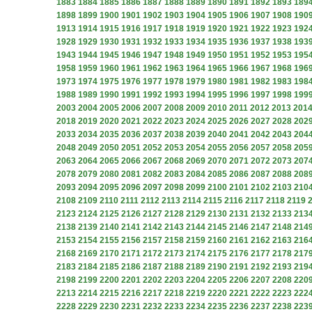
1883
1884
1885
1886
1887
1888
1889
1890
1891
1892
1893
189
1898
1899
1900
1901
1902
1903
1904
1905
1906
1907
1908
190
1913
1914
1915
1916
1917
1918
1919
1920
1921
1922
1923
192
1928
1929
1930
1931
1932
1933
1934
1935
1936
1937
1938
193
1943
1944
1945
1946
1947
1948
1949
1950
1951
1952
1953
195
1958
1959
1960
1961
1962
1963
1964
1965
1966
1967
1968
196
1973
1974
1975
1976
1977
1978
1979
1980
1981
1982
1983
198
1988
1989
1990
1991
1992
1993
1994
1995
1996
1997
1998
199
2003
2004
2005
2006
2007
2008
2009
2010
2011
2012
2013
201
2018
2019
2020
2021
2022
2023
2024
2025
2026
2027
2028
202
2033
2034
2035
2036
2037
2038
2039
2040
2041
2042
2043
204
2048
2049
2050
2051
2052
2053
2054
2055
2056
2057
2058
205
2063
2064
2065
2066
2067
2068
2069
2070
2071
2072
2073
207
2078
2079
2080
2081
2082
2083
2084
2085
2086
2087
2088
208
2093
2094
2095
2096
2097
2098
2099
2100
2101
2102
2103
210
2108
2109
2110
2111
2112
2113
2114
2115
2116
2117
2118
2119
2123
2124
2125
2126
2127
2128
2129
2130
2131
2132
2133
213
2138
2139
2140
2141
2142
2143
2144
2145
2146
2147
2148
214
2153
2154
2155
2156
2157
2158
2159
2160
2161
2162
2163
216
2168
2169
2170
2171
2172
2173
2174
2175
2176
2177
2178
217
2183
2184
2185
2186
2187
2188
2189
2190
2191
2192
2193
219
2198
2199
2200
2201
2202
2203
2204
2205
2206
2207
2208
220
2213
2214
2215
2216
2217
2218
2219
2220
2221
2222
2223
222
2228
2229
2230
2231
2232
2233
2234
2235
2236
2237
2238
223