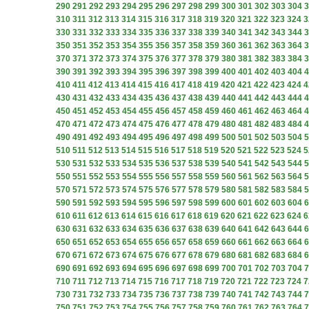
290
291
292
293
294
295
296
297
298
299
300
301
302
303
304
3
310
311
312
313
314
315
316
317
318
319
320
321
322
323
324
3
330
331
332
333
334
335
336
337
338
339
340
341
342
343
344
3
350
351
352
353
354
355
356
357
358
359
360
361
362
363
364
3
370
371
372
373
374
375
376
377
378
379
380
381
382
383
384
3
390
391
392
393
394
395
396
397
398
399
400
401
402
403
404
4
410
411
412
413
414
415
416
417
418
419
420
421
422
423
424
4
430
431
432
433
434
435
436
437
438
439
440
441
442
443
444
4
450
451
452
453
454
455
456
457
458
459
460
461
462
463
464
4
470
471
472
473
474
475
476
477
478
479
480
481
482
483
484
4
490
491
492
493
494
495
496
497
498
499
500
501
502
503
504
5
510
511
512
513
514
515
516
517
518
519
520
521
522
523
524
5
530
531
532
533
534
535
536
537
538
539
540
541
542
543
544
5
550
551
552
553
554
555
556
557
558
559
560
561
562
563
564
5
570
571
572
573
574
575
576
577
578
579
580
581
582
583
584
5
590
591
592
593
594
595
596
597
598
599
600
601
602
603
604
6
610
611
612
613
614
615
616
617
618
619
620
621
622
623
624
6
630
631
632
633
634
635
636
637
638
639
640
641
642
643
644
6
650
651
652
653
654
655
656
657
658
659
660
661
662
663
664
6
670
671
672
673
674
675
676
677
678
679
680
681
682
683
684
6
690
691
692
693
694
695
696
697
698
699
700
701
702
703
704
7
710
711
712
713
714
715
716
717
718
719
720
721
722
723
724
7
730
731
732
733
734
735
736
737
738
739
740
741
742
743
744
7
750
751
752
753
754
755
756
757
758
759
760
761
762
763
764
7