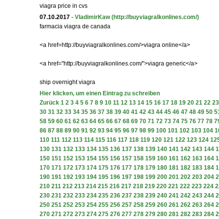
viagra price in cvs
07.10.2017
-
VladimirKaw
(http://buyviagralkonlines.com/)
farmacia viagra de canada
<a href=http://buyviagralkonlines.com/>viagra online</a>
<a href="http://buyviagralkonlines.com/">viagra generic</a>
ship overnight viagra
Hier klicken, um einen Eintrag zu schreiben
Zurück
1
2
3
4
5
6
7
8
9
10
11
12
13
14
15
16
17
18
19
20
21
22
23
30
31
32
33
34
35
36
37
38
39
40
41
42
43
44
45
46
47
48
49
50
5
58
59
60
61
62
63
64
65
66
67
68
69
70
71
72
73
74
75
76
77
78
7
86
87
88
89
90
91
92
93
94
95
96
97
98
99
100
101
102
103
104
1
110
111
112
113
114
115
116
117
118
119
120
121
122
123
124
12
130
131
132
133
134
135
136
137
138
139
140
141
142
143
144
1
150
151
152
153
154
155
156
157
158
159
160
161
162
163
164
1
170
171
172
173
174
175
176
177
178
179
180
181
182
183
184
1
190
191
192
193
194
195
196
197
198
199
200
201
202
203
204
2
210
211
212
213
214
215
216
217
218
219
220
221
222
223
224
2
230
231
232
233
234
235
236
237
238
239
240
241
242
243
244
2
250
251
252
253
254
255
256
257
258
259
260
261
262
263
264
2
270
271
272
273
274
275
276
277
278
279
280
281
282
283
284
2