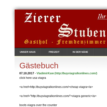
UNSER HAUS
FREIZEIT
IN DER NÄHE
Gästebuch
07.10.2017
-
VladimirKaw
(http://buyviagralkonlines.com/)
click here usa viagra
<a href=http://buyviagralkonlines.com/>cheap viagra</a>
<a href="http://buyviagralkonlines.com/">viagra generic</a>
boots viagra over the counter