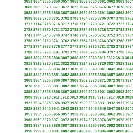
3653
3654
3655
3656
3657
3658
3659
3660
3661
3662
3663
366
3668
3669
3670
3671
3672
3673
3674
3675
3676
3677
3678
367
3683
3684
3685
3686
3687
3688
3689
3690
3691
3692
3693
369
3698
3699
3700
3701
3702
3703
3704
3705
3706
3707
3708
370
3713
3714
3715
3716
3717
3718
3719
3720
3721
3722
3723
372
3728
3729
3730
3731
3732
3733
3734
3735
3736
3737
3738
373
3743
3744
3745
3746
3747
3748
3749
3750
3751
3752
3753
375
3758
3759
3760
3761
3762
3763
3764
3765
3766
3767
3768
376
3773
3774
3775
3776
3777
3778
3779
3780
3781
3782
3783
378
3788
3789
3790
3791
3792
3793
3794
3795
3796
3797
3798
379
3803
3804
3805
3806
3807
3808
3809
3810
3811
3812
3813
381
3818
3819
3820
3821
3822
3823
3824
3825
3826
3827
3828
382
3833
3834
3835
3836
3837
3838
3839
3840
3841
3842
3843
384
3848
3849
3850
3851
3852
3853
3854
3855
3856
3857
3858
385
3863
3864
3865
3866
3867
3868
3869
3870
3871
3872
3873
387
3878
3879
3880
3881
3882
3883
3884
3885
3886
3887
3888
388
3893
3894
3895
3896
3897
3898
3899
3900
3901
3902
3903
390
3908
3909
3910
3911
3912
3913
3914
3915
3916
3917
3918
391
3923
3924
3925
3926
3927
3928
3929
3930
3931
3932
3933
393
3938
3939
3940
3941
3942
3943
3944
3945
3946
3947
3948
394
3953
3954
3955
3956
3957
3958
3959
3960
3961
3962
3963
396
3968
3969
3970
3971
3972
3973
3974
3975
3976
3977
3978
397
3983
3984
3985
3986
3987
3988
3989
3990
3991
3992
3993
399
3998
3999
4000
4001
4002
4003
4004
4005
4006
4007
4008
400