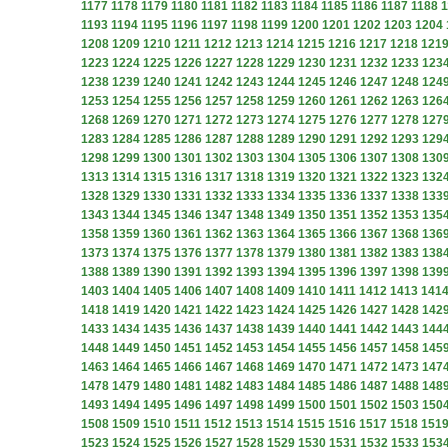
1177
1178
1179
1180
1181
1182
1183
1184
1185
1186
1187
1188
1
1193
1194
1195
1196
1197
1198
1199
1200
1201
1202
1203
1204
1208
1209
1210
1211
1212
1213
1214
1215
1216
1217
1218
121
1223
1224
1225
1226
1227
1228
1229
1230
1231
1232
1233
123
1238
1239
1240
1241
1242
1243
1244
1245
1246
1247
1248
124
1253
1254
1255
1256
1257
1258
1259
1260
1261
1262
1263
126
1268
1269
1270
1271
1272
1273
1274
1275
1276
1277
1278
127
1283
1284
1285
1286
1287
1288
1289
1290
1291
1292
1293
129
1298
1299
1300
1301
1302
1303
1304
1305
1306
1307
1308
130
1313
1314
1315
1316
1317
1318
1319
1320
1321
1322
1323
132
1328
1329
1330
1331
1332
1333
1334
1335
1336
1337
1338
133
1343
1344
1345
1346
1347
1348
1349
1350
1351
1352
1353
135
1358
1359
1360
1361
1362
1363
1364
1365
1366
1367
1368
136
1373
1374
1375
1376
1377
1378
1379
1380
1381
1382
1383
138
1388
1389
1390
1391
1392
1393
1394
1395
1396
1397
1398
139
1403
1404
1405
1406
1407
1408
1409
1410
1411
1412
1413
141
1418
1419
1420
1421
1422
1423
1424
1425
1426
1427
1428
142
1433
1434
1435
1436
1437
1438
1439
1440
1441
1442
1443
144
1448
1449
1450
1451
1452
1453
1454
1455
1456
1457
1458
145
1463
1464
1465
1466
1467
1468
1469
1470
1471
1472
1473
147
1478
1479
1480
1481
1482
1483
1484
1485
1486
1487
1488
148
1493
1494
1495
1496
1497
1498
1499
1500
1501
1502
1503
150
1508
1509
1510
1511
1512
1513
1514
1515
1516
1517
1518
151
1523
1524
1525
1526
1527
1528
1529
1530
1531
1532
1533
153