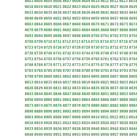
8603
8604
8605
8606
8607
8608
8609
8610
8611
8612
8613
861
8618
8619
8620
8621
8622
8623
8624
8625
8626
8627
8628
862
8633
8634
8635
8636
8637
8638
8639
8640
8641
8642
8643
864
8648
8649
8650
8651
8652
8653
8654
8655
8656
8657
8658
865
8663
8664
8665
8666
8667
8668
8669
8670
8671
8672
8673
867
8678
8679
8680
8681
8682
8683
8684
8685
8686
8687
8688
868
8693
8694
8695
8696
8697
8698
8699
8700
8701
8702
8703
870
8708
8709
8710
8711
8712
8713
8714
8715
8716
8717
8718
871
8723
8724
8725
8726
8727
8728
8729
8730
8731
8732
8733
873
8738
8739
8740
8741
8742
8743
8744
8745
8746
8747
8748
874
8753
8754
8755
8756
8757
8758
8759
8760
8761
8762
8763
876
8768
8769
8770
8771
8772
8773
8774
8775
8776
8777
8778
877
8783
8784
8785
8786
8787
8788
8789
8790
8791
8792
8793
879
8798
8799
8800
8801
8802
8803
8804
8805
8806
8807
8808
880
8813
8814
8815
8816
8817
8818
8819
8820
8821
8822
8823
882
8828
8829
8830
8831
8832
8833
8834
8835
8836
8837
8838
883
8843
8844
8845
8846
8847
8848
8849
8850
8851
8852
8853
885
8858
8859
8860
8861
8862
8863
8864
8865
8866
8867
8868
886
8873
8874
8875
8876
8877
8878
8879
8880
8881
8882
8883
888
8888
8889
8890
8891
8892
8893
8894
8895
8896
8897
8898
889
8903
8904
8905
8906
8907
8908
8909
8910
8911
8912
8913
891
8918
8919
8920
8921
8922
8923
8924
8925
8926
8927
8928
892
8933
8934
8935
8936
8937
8938
8939
8940
8941
8942
8943
894
8948
8949
8950
8951
8952
8953
8954
8955
8956
8957
8958
895