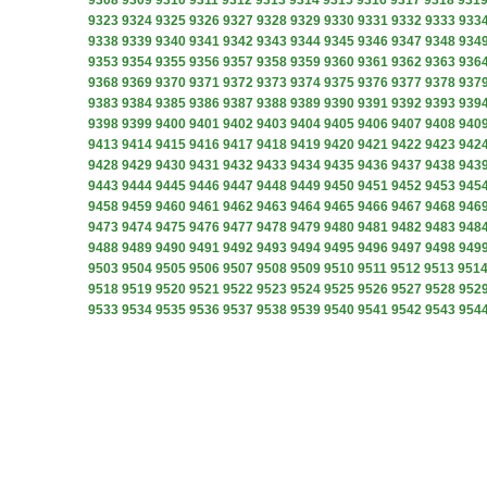
9308
9309
9310
9311
9312
9313
9314
9315
9316
9317
9318
931
9323
9324
9325
9326
9327
9328
9329
9330
9331
9332
9333
933
9338
9339
9340
9341
9342
9343
9344
9345
9346
9347
9348
934
9353
9354
9355
9356
9357
9358
9359
9360
9361
9362
9363
936
9368
9369
9370
9371
9372
9373
9374
9375
9376
9377
9378
937
9383
9384
9385
9386
9387
9388
9389
9390
9391
9392
9393
939
9398
9399
9400
9401
9402
9403
9404
9405
9406
9407
9408
940
9413
9414
9415
9416
9417
9418
9419
9420
9421
9422
9423
942
9428
9429
9430
9431
9432
9433
9434
9435
9436
9437
9438
943
9443
9444
9445
9446
9447
9448
9449
9450
9451
9452
9453
945
9458
9459
9460
9461
9462
9463
9464
9465
9466
9467
9468
946
9473
9474
9475
9476
9477
9478
9479
9480
9481
9482
9483
948
9488
9489
9490
9491
9492
9493
9494
9495
9496
9497
9498
949
9503
9504
9505
9506
9507
9508
9509
9510
9511
9512
9513
951
9518
9519
9520
9521
9522
9523
9524
9525
9526
9527
9528
952
9533
9534
9535
9536
9537
9538
9539
9540
9541
9542
9543
954