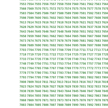
7553
7554
7555
7556
7557
7558
7559
7560
7561
7562
7563
756
7568
7569
7570
7571
7572
7573
7574
7575
7576
7577
7578
757
7583
7584
7585
7586
7587
7588
7589
7590
7591
7592
7593
759
7598
7599
7600
7601
7602
7603
7604
7605
7606
7607
7608
760
7613
7614
7615
7616
7617
7618
7619
7620
7621
7622
7623
762
7628
7629
7630
7631
7632
7633
7634
7635
7636
7637
7638
763
7643
7644
7645
7646
7647
7648
7649
7650
7651
7652
7653
765
7658
7659
7660
7661
7662
7663
7664
7665
7666
7667
7668
766
7673
7674
7675
7676
7677
7678
7679
7680
7681
7682
7683
768
7688
7689
7690
7691
7692
7693
7694
7695
7696
7697
7698
769
7703
7704
7705
7706
7707
7708
7709
7710
7711
7712
7713
771
7718
7719
7720
7721
7722
7723
7724
7725
7726
7727
7728
772
7733
7734
7735
7736
7737
7738
7739
7740
7741
7742
7743
774
7748
7749
7750
7751
7752
7753
7754
7755
7756
7757
7758
775
7763
7764
7765
7766
7767
7768
7769
7770
7771
7772
7773
777
7778
7779
7780
7781
7782
7783
7784
7785
7786
7787
7788
778
7793
7794
7795
7796
7797
7798
7799
7800
7801
7802
7803
780
7808
7809
7810
7811
7812
7813
7814
7815
7816
7817
7818
781
7823
7824
7825
7826
7827
7828
7829
7830
7831
7832
7833
783
7838
7839
7840
7841
7842
7843
7844
7845
7846
7847
7848
784
7853
7854
7855
7856
7857
7858
7859
7860
7861
7862
7863
786
7868
7869
7870
7871
7872
7873
7874
7875
7876
7877
7878
787
7883
7884
7885
7886
7887
7888
7889
7890
7891
7892
7893
789