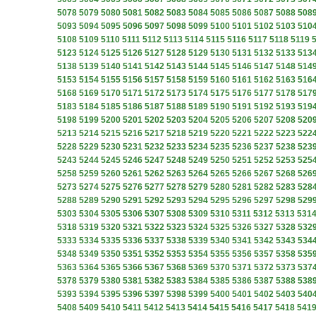
5078
5079
5080
5081
5082
5083
5084
5085
5086
5087
5088
508
5093
5094
5095
5096
5097
5098
5099
5100
5101
5102
5103
510
5108
5109
5110
5111
5112
5113
5114
5115
5116
5117
5118
5119
5123
5124
5125
5126
5127
5128
5129
5130
5131
5132
5133
513
5138
5139
5140
5141
5142
5143
5144
5145
5146
5147
5148
514
5153
5154
5155
5156
5157
5158
5159
5160
5161
5162
5163
516
5168
5169
5170
5171
5172
5173
5174
5175
5176
5177
5178
517
5183
5184
5185
5186
5187
5188
5189
5190
5191
5192
5193
519
5198
5199
5200
5201
5202
5203
5204
5205
5206
5207
5208
520
5213
5214
5215
5216
5217
5218
5219
5220
5221
5222
5223
522
5228
5229
5230
5231
5232
5233
5234
5235
5236
5237
5238
523
5243
5244
5245
5246
5247
5248
5249
5250
5251
5252
5253
525
5258
5259
5260
5261
5262
5263
5264
5265
5266
5267
5268
526
5273
5274
5275
5276
5277
5278
5279
5280
5281
5282
5283
528
5288
5289
5290
5291
5292
5293
5294
5295
5296
5297
5298
529
5303
5304
5305
5306
5307
5308
5309
5310
5311
5312
5313
531
5318
5319
5320
5321
5322
5323
5324
5325
5326
5327
5328
532
5333
5334
5335
5336
5337
5338
5339
5340
5341
5342
5343
534
5348
5349
5350
5351
5352
5353
5354
5355
5356
5357
5358
535
5363
5364
5365
5366
5367
5368
5369
5370
5371
5372
5373
537
5378
5379
5380
5381
5382
5383
5384
5385
5386
5387
5388
538
5393
5394
5395
5396
5397
5398
5399
5400
5401
5402
5403
540
5408
5409
5410
5411
5412
5413
5414
5415
5416
5417
5418
541