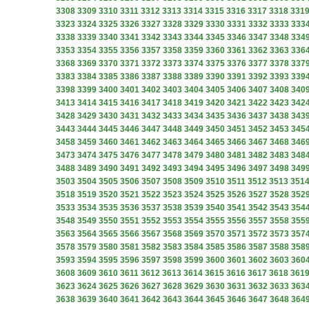
3308
3309
3310
3311
3312
3313
3314
3315
3316
3317
3318
331
3323
3324
3325
3326
3327
3328
3329
3330
3331
3332
3333
333
3338
3339
3340
3341
3342
3343
3344
3345
3346
3347
3348
334
3353
3354
3355
3356
3357
3358
3359
3360
3361
3362
3363
336
3368
3369
3370
3371
3372
3373
3374
3375
3376
3377
3378
337
3383
3384
3385
3386
3387
3388
3389
3390
3391
3392
3393
339
3398
3399
3400
3401
3402
3403
3404
3405
3406
3407
3408
340
3413
3414
3415
3416
3417
3418
3419
3420
3421
3422
3423
342
3428
3429
3430
3431
3432
3433
3434
3435
3436
3437
3438
343
3443
3444
3445
3446
3447
3448
3449
3450
3451
3452
3453
345
3458
3459
3460
3461
3462
3463
3464
3465
3466
3467
3468
346
3473
3474
3475
3476
3477
3478
3479
3480
3481
3482
3483
348
3488
3489
3490
3491
3492
3493
3494
3495
3496
3497
3498
349
3503
3504
3505
3506
3507
3508
3509
3510
3511
3512
3513
351
3518
3519
3520
3521
3522
3523
3524
3525
3526
3527
3528
352
3533
3534
3535
3536
3537
3538
3539
3540
3541
3542
3543
354
3548
3549
3550
3551
3552
3553
3554
3555
3556
3557
3558
355
3563
3564
3565
3566
3567
3568
3569
3570
3571
3572
3573
357
3578
3579
3580
3581
3582
3583
3584
3585
3586
3587
3588
358
3593
3594
3595
3596
3597
3598
3599
3600
3601
3602
3603
360
3608
3609
3610
3611
3612
3613
3614
3615
3616
3617
3618
361
3623
3624
3625
3626
3627
3628
3629
3630
3631
3632
3633
363
3638
3639
3640
3641
3642
3643
3644
3645
3646
3647
3648
364