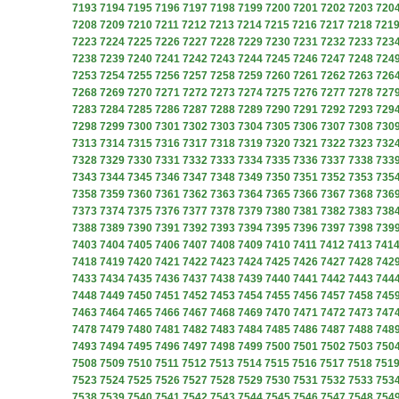
7193
7194
7195
7196
7197
7198
7199
7200
7201
7202
7203
720
7208
7209
7210
7211
7212
7213
7214
7215
7216
7217
7218
721
7223
7224
7225
7226
7227
7228
7229
7230
7231
7232
7233
723
7238
7239
7240
7241
7242
7243
7244
7245
7246
7247
7248
724
7253
7254
7255
7256
7257
7258
7259
7260
7261
7262
7263
726
7268
7269
7270
7271
7272
7273
7274
7275
7276
7277
7278
727
7283
7284
7285
7286
7287
7288
7289
7290
7291
7292
7293
729
7298
7299
7300
7301
7302
7303
7304
7305
7306
7307
7308
730
7313
7314
7315
7316
7317
7318
7319
7320
7321
7322
7323
732
7328
7329
7330
7331
7332
7333
7334
7335
7336
7337
7338
733
7343
7344
7345
7346
7347
7348
7349
7350
7351
7352
7353
735
7358
7359
7360
7361
7362
7363
7364
7365
7366
7367
7368
736
7373
7374
7375
7376
7377
7378
7379
7380
7381
7382
7383
738
7388
7389
7390
7391
7392
7393
7394
7395
7396
7397
7398
739
7403
7404
7405
7406
7407
7408
7409
7410
7411
7412
7413
741
7418
7419
7420
7421
7422
7423
7424
7425
7426
7427
7428
742
7433
7434
7435
7436
7437
7438
7439
7440
7441
7442
7443
744
7448
7449
7450
7451
7452
7453
7454
7455
7456
7457
7458
745
7463
7464
7465
7466
7467
7468
7469
7470
7471
7472
7473
747
7478
7479
7480
7481
7482
7483
7484
7485
7486
7487
7488
748
7493
7494
7495
7496
7497
7498
7499
7500
7501
7502
7503
750
7508
7509
7510
7511
7512
7513
7514
7515
7516
7517
7518
751
7523
7524
7525
7526
7527
7528
7529
7530
7531
7532
7533
753
7538
7539
7540
7541
7542
7543
7544
7545
7546
7547
7548
754