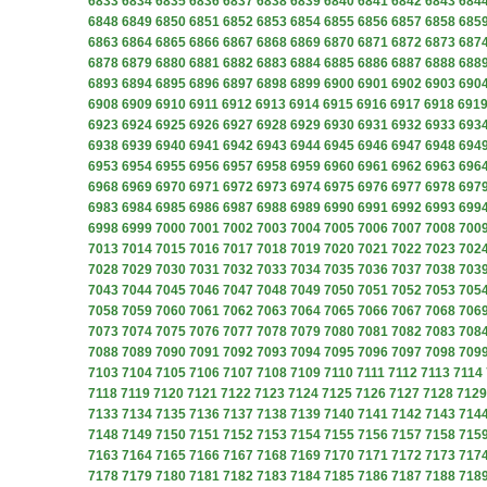
6833
6834
6835
6836
6837
6838
6839
6840
6841
6842
6843
684
6848
6849
6850
6851
6852
6853
6854
6855
6856
6857
6858
685
6863
6864
6865
6866
6867
6868
6869
6870
6871
6872
6873
687
6878
6879
6880
6881
6882
6883
6884
6885
6886
6887
6888
688
6893
6894
6895
6896
6897
6898
6899
6900
6901
6902
6903
690
6908
6909
6910
6911
6912
6913
6914
6915
6916
6917
6918
691
6923
6924
6925
6926
6927
6928
6929
6930
6931
6932
6933
693
6938
6939
6940
6941
6942
6943
6944
6945
6946
6947
6948
694
6953
6954
6955
6956
6957
6958
6959
6960
6961
6962
6963
696
6968
6969
6970
6971
6972
6973
6974
6975
6976
6977
6978
697
6983
6984
6985
6986
6987
6988
6989
6990
6991
6992
6993
699
6998
6999
7000
7001
7002
7003
7004
7005
7006
7007
7008
700
7013
7014
7015
7016
7017
7018
7019
7020
7021
7022
7023
702
7028
7029
7030
7031
7032
7033
7034
7035
7036
7037
7038
703
7043
7044
7045
7046
7047
7048
7049
7050
7051
7052
7053
705
7058
7059
7060
7061
7062
7063
7064
7065
7066
7067
7068
706
7073
7074
7075
7076
7077
7078
7079
7080
7081
7082
7083
708
7088
7089
7090
7091
7092
7093
7094
7095
7096
7097
7098
709
7103
7104
7105
7106
7107
7108
7109
7110
7111
7112
7113
7114
7118
7119
7120
7121
7122
7123
7124
7125
7126
7127
7128
7129
7133
7134
7135
7136
7137
7138
7139
7140
7141
7142
7143
714
7148
7149
7150
7151
7152
7153
7154
7155
7156
7157
7158
715
7163
7164
7165
7166
7167
7168
7169
7170
7171
7172
7173
717
7178
7179
7180
7181
7182
7183
7184
7185
7186
7187
7188
718