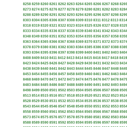
8258
8259
8260
8261
8262
8263
8264
8265
8266
8267
8268
826
8273
8274
8275
8276
8277
8278
8279
8280
8281
8282
8283
828
8288
8289
8290
8291
8292
8293
8294
8295
8296
8297
8298
829
8303
8304
8305
8306
8307
8308
8309
8310
8311
8312
8313
831
8318
8319
8320
8321
8322
8323
8324
8325
8326
8327
8328
832
8333
8334
8335
8336
8337
8338
8339
8340
8341
8342
8343
834
8348
8349
8350
8351
8352
8353
8354
8355
8356
8357
8358
835
8363
8364
8365
8366
8367
8368
8369
8370
8371
8372
8373
837
8378
8379
8380
8381
8382
8383
8384
8385
8386
8387
8388
838
8393
8394
8395
8396
8397
8398
8399
8400
8401
8402
8403
840
8408
8409
8410
8411
8412
8413
8414
8415
8416
8417
8418
841
8423
8424
8425
8426
8427
8428
8429
8430
8431
8432
8433
843
8438
8439
8440
8441
8442
8443
8444
8445
8446
8447
8448
844
8453
8454
8455
8456
8457
8458
8459
8460
8461
8462
8463
846
8468
8469
8470
8471
8472
8473
8474
8475
8476
8477
8478
847
8483
8484
8485
8486
8487
8488
8489
8490
8491
8492
8493
849
8498
8499
8500
8501
8502
8503
8504
8505
8506
8507
8508
850
8513
8514
8515
8516
8517
8518
8519
8520
8521
8522
8523
852
8528
8529
8530
8531
8532
8533
8534
8535
8536
8537
8538
853
8543
8544
8545
8546
8547
8548
8549
8550
8551
8552
8553
855
8558
8559
8560
8561
8562
8563
8564
8565
8566
8567
8568
856
8573
8574
8575
8576
8577
8578
8579
8580
8581
8582
8583
858
8588
8589
8590
8591
8592
8593
8594
8595
8596
8597
8598
859