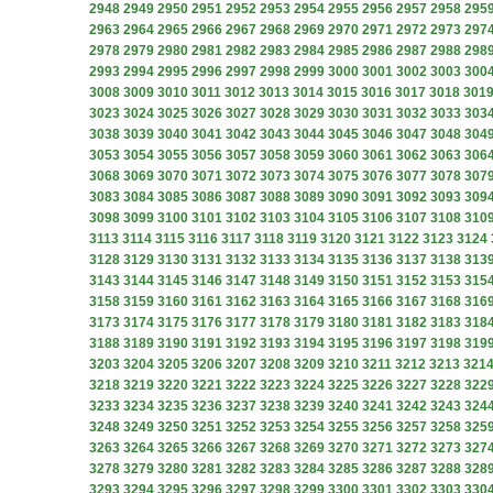
2948
2949
2950
2951
2952
2953
2954
2955
2956
2957
2958
295
2963
2964
2965
2966
2967
2968
2969
2970
2971
2972
2973
297
2978
2979
2980
2981
2982
2983
2984
2985
2986
2987
2988
298
2993
2994
2995
2996
2997
2998
2999
3000
3001
3002
3003
300
3008
3009
3010
3011
3012
3013
3014
3015
3016
3017
3018
301
3023
3024
3025
3026
3027
3028
3029
3030
3031
3032
3033
303
3038
3039
3040
3041
3042
3043
3044
3045
3046
3047
3048
304
3053
3054
3055
3056
3057
3058
3059
3060
3061
3062
3063
306
3068
3069
3070
3071
3072
3073
3074
3075
3076
3077
3078
307
3083
3084
3085
3086
3087
3088
3089
3090
3091
3092
3093
309
3098
3099
3100
3101
3102
3103
3104
3105
3106
3107
3108
310
3113
3114
3115
3116
3117
3118
3119
3120
3121
3122
3123
3124
3128
3129
3130
3131
3132
3133
3134
3135
3136
3137
3138
313
3143
3144
3145
3146
3147
3148
3149
3150
3151
3152
3153
315
3158
3159
3160
3161
3162
3163
3164
3165
3166
3167
3168
316
3173
3174
3175
3176
3177
3178
3179
3180
3181
3182
3183
318
3188
3189
3190
3191
3192
3193
3194
3195
3196
3197
3198
319
3203
3204
3205
3206
3207
3208
3209
3210
3211
3212
3213
321
3218
3219
3220
3221
3222
3223
3224
3225
3226
3227
3228
322
3233
3234
3235
3236
3237
3238
3239
3240
3241
3242
3243
324
3248
3249
3250
3251
3252
3253
3254
3255
3256
3257
3258
325
3263
3264
3265
3266
3267
3268
3269
3270
3271
3272
3273
327
3278
3279
3280
3281
3282
3283
3284
3285
3286
3287
3288
328
3293
3294
3295
3296
3297
3298
3299
3300
3301
3302
3303
330