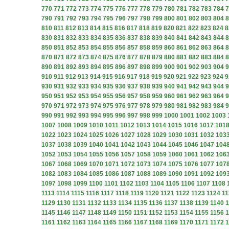
770
771
772
773
774
775
776
777
778
779
780
781
782
783
784
7
790
791
792
793
794
795
796
797
798
799
800
801
802
803
804
8
810
811
812
813
814
815
816
817
818
819
820
821
822
823
824
8
830
831
832
833
834
835
836
837
838
839
840
841
842
843
844
8
850
851
852
853
854
855
856
857
858
859
860
861
862
863
864
8
870
871
872
873
874
875
876
877
878
879
880
881
882
883
884
8
890
891
892
893
894
895
896
897
898
899
900
901
902
903
904
9
910
911
912
913
914
915
916
917
918
919
920
921
922
923
924
9
930
931
932
933
934
935
936
937
938
939
940
941
942
943
944
9
950
951
952
953
954
955
956
957
958
959
960
961
962
963
964
9
970
971
972
973
974
975
976
977
978
979
980
981
982
983
984
9
990
991
992
993
994
995
996
997
998
999
1000
1001
1002
1003
1007
1008
1009
1010
1011
1012
1013
1014
1015
1016
1017
101
1022
1023
1024
1025
1026
1027
1028
1029
1030
1031
1032
103
1037
1038
1039
1040
1041
1042
1043
1044
1045
1046
1047
104
1052
1053
1054
1055
1056
1057
1058
1059
1060
1061
1062
106
1067
1068
1069
1070
1071
1072
1073
1074
1075
1076
1077
107
1082
1083
1084
1085
1086
1087
1088
1089
1090
1091
1092
109
1097
1098
1099
1100
1101
1102
1103
1104
1105
1106
1107
1108
1113
1114
1115
1116
1117
1118
1119
1120
1121
1122
1123
1124
11
1129
1130
1131
1132
1133
1134
1135
1136
1137
1138
1139
1140
1
1145
1146
1147
1148
1149
1150
1151
1152
1153
1154
1155
1156
1
1161
1162
1163
1164
1165
1166
1167
1168
1169
1170
1171
1172
1