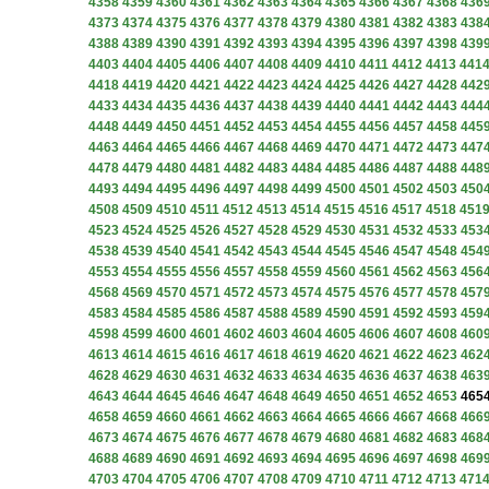
4358
4359
4360
4361
4362
4363
4364
4365
4366
4367
4368
436
4373
4374
4375
4376
4377
4378
4379
4380
4381
4382
4383
438
4388
4389
4390
4391
4392
4393
4394
4395
4396
4397
4398
439
4403
4404
4405
4406
4407
4408
4409
4410
4411
4412
4413
441
4418
4419
4420
4421
4422
4423
4424
4425
4426
4427
4428
442
4433
4434
4435
4436
4437
4438
4439
4440
4441
4442
4443
444
4448
4449
4450
4451
4452
4453
4454
4455
4456
4457
4458
445
4463
4464
4465
4466
4467
4468
4469
4470
4471
4472
4473
447
4478
4479
4480
4481
4482
4483
4484
4485
4486
4487
4488
448
4493
4494
4495
4496
4497
4498
4499
4500
4501
4502
4503
450
4508
4509
4510
4511
4512
4513
4514
4515
4516
4517
4518
451
4523
4524
4525
4526
4527
4528
4529
4530
4531
4532
4533
453
4538
4539
4540
4541
4542
4543
4544
4545
4546
4547
4548
454
4553
4554
4555
4556
4557
4558
4559
4560
4561
4562
4563
456
4568
4569
4570
4571
4572
4573
4574
4575
4576
4577
4578
457
4583
4584
4585
4586
4587
4588
4589
4590
4591
4592
4593
459
4598
4599
4600
4601
4602
4603
4604
4605
4606
4607
4608
460
4613
4614
4615
4616
4617
4618
4619
4620
4621
4622
4623
462
4628
4629
4630
4631
4632
4633
4634
4635
4636
4637
4638
463
4643
4644
4645
4646
4647
4648
4649
4650
4651
4652
4653
465
4658
4659
4660
4661
4662
4663
4664
4665
4666
4667
4668
466
4673
4674
4675
4676
4677
4678
4679
4680
4681
4682
4683
468
4688
4689
4690
4691
4692
4693
4694
4695
4696
4697
4698
469
4703
4704
4705
4706
4707
4708
4709
4710
4711
4712
4713
471