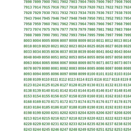
7898
7899
7900
7901
7902
7903
7904
7905
7906
7907
7908
790
7913
7914
7915
7916
7917
7918
7919
7920
7921
7922
7923
792
7928
7929
7930
7931
7932
7933
7934
7935
7936
7937
7938
793
7943
7944
7945
7946
7947
7948
7949
7950
7951
7952
7953
795
7958
7959
7960
7961
7962
7963
7964
7965
7966
7967
7968
796
7973
7974
7975
7976
7977
7978
7979
7980
7981
7982
7983
798
7988
7989
7990
7991
7992
7993
7994
7995
7996
7997
7998
799
8003
8004
8005
8006
8007
8008
8009
8010
8011
8012
8013
801
8018
8019
8020
8021
8022
8023
8024
8025
8026
8027
8028
802
8033
8034
8035
8036
8037
8038
8039
8040
8041
8042
8043
804
8048
8049
8050
8051
8052
8053
8054
8055
8056
8057
8058
805
8063
8064
8065
8066
8067
8068
8069
8070
8071
8072
8073
807
8078
8079
8080
8081
8082
8083
8084
8085
8086
8087
8088
808
8093
8094
8095
8096
8097
8098
8099
8100
8101
8102
8103
810
8108
8109
8110
8111
8112
8113
8114
8115
8116
8117
8118
8119
8123
8124
8125
8126
8127
8128
8129
8130
8131
8132
8133
813
8138
8139
8140
8141
8142
8143
8144
8145
8146
8147
8148
814
8153
8154
8155
8156
8157
8158
8159
8160
8161
8162
8163
816
8168
8169
8170
8171
8172
8173
8174
8175
8176
8177
8178
817
8183
8184
8185
8186
8187
8188
8189
8190
8191
8192
8193
819
8198
8199
8200
8201
8202
8203
8204
8205
8206
8207
8208
820
8213
8214
8215
8216
8217
8218
8219
8220
8221
8222
8223
822
8228
8229
8230
8231
8232
8233
8234
8235
8236
8237
8238
823
8243
8244
8245
8246
8247
8248
8249
8250
8251
8252
8253
825