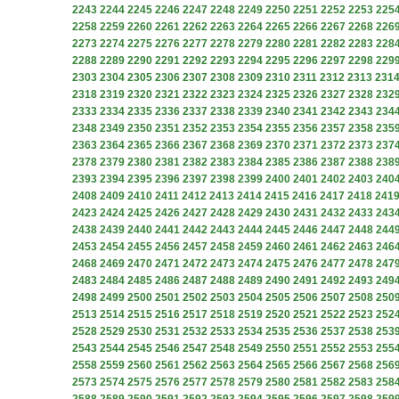
2243
2244
2245
2246
2247
2248
2249
2250
2251
2252
2253
225
2258
2259
2260
2261
2262
2263
2264
2265
2266
2267
2268
226
2273
2274
2275
2276
2277
2278
2279
2280
2281
2282
2283
228
2288
2289
2290
2291
2292
2293
2294
2295
2296
2297
2298
229
2303
2304
2305
2306
2307
2308
2309
2310
2311
2312
2313
231
2318
2319
2320
2321
2322
2323
2324
2325
2326
2327
2328
232
2333
2334
2335
2336
2337
2338
2339
2340
2341
2342
2343
234
2348
2349
2350
2351
2352
2353
2354
2355
2356
2357
2358
235
2363
2364
2365
2366
2367
2368
2369
2370
2371
2372
2373
237
2378
2379
2380
2381
2382
2383
2384
2385
2386
2387
2388
238
2393
2394
2395
2396
2397
2398
2399
2400
2401
2402
2403
240
2408
2409
2410
2411
2412
2413
2414
2415
2416
2417
2418
241
2423
2424
2425
2426
2427
2428
2429
2430
2431
2432
2433
243
2438
2439
2440
2441
2442
2443
2444
2445
2446
2447
2448
244
2453
2454
2455
2456
2457
2458
2459
2460
2461
2462
2463
246
2468
2469
2470
2471
2472
2473
2474
2475
2476
2477
2478
247
2483
2484
2485
2486
2487
2488
2489
2490
2491
2492
2493
249
2498
2499
2500
2501
2502
2503
2504
2505
2506
2507
2508
250
2513
2514
2515
2516
2517
2518
2519
2520
2521
2522
2523
252
2528
2529
2530
2531
2532
2533
2534
2535
2536
2537
2538
253
2543
2544
2545
2546
2547
2548
2549
2550
2551
2552
2553
255
2558
2559
2560
2561
2562
2563
2564
2565
2566
2567
2568
256
2573
2574
2575
2576
2577
2578
2579
2580
2581
2582
2583
258