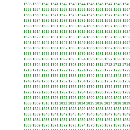
1538
1539
1540
1541
1542
1543
1544
1545
1546
1547
1548
154
1553
1554
1555
1556
1557
1558
1559
1560
1561
1562
1563
156
1568
1569
1570
1571
1572
1573
1574
1575
1576
1577
1578
157
1583
1584
1585
1586
1587
1588
1589
1590
1591
1592
1593
159
1598
1599
1600
1601
1602
1603
1604
1605
1606
1607
1608
160
1613
1614
1615
1616
1617
1618
1619
1620
1621
1622
1623
162
1628
1629
1630
1631
1632
1633
1634
1635
1636
1637
1638
163
1643
1644
1645
1646
1647
1648
1649
1650
1651
1652
1653
165
1658
1659
1660
1661
1662
1663
1664
1665
1666
1667
1668
166
1673
1674
1675
1676
1677
1678
1679
1680
1681
1682
1683
168
1688
1689
1690
1691
1692
1693
1694
1695
1696
1697
1698
169
1703
1704
1705
1706
1707
1708
1709
1710
1711
1712
1713
171
1718
1719
1720
1721
1722
1723
1724
1725
1726
1727
1728
172
1733
1734
1735
1736
1737
1738
1739
1740
1741
1742
1743
174
1748
1749
1750
1751
1752
1753
1754
1755
1756
1757
1758
175
1763
1764
1765
1766
1767
1768
1769
1770
1771
1772
1773
177
1778
1779
1780
1781
1782
1783
1784
1785
1786
1787
1788
178
1793
1794
1795
1796
1797
1798
1799
1800
1801
1802
1803
180
1808
1809
1810
1811
1812
1813
1814
1815
1816
1817
1818
181
1823
1824
1825
1826
1827
1828
1829
1830
1831
1832
1833
183
1838
1839
1840
1841
1842
1843
1844
1845
1846
1847
1848
184
1853
1854
1855
1856
1857
1858
1859
1860
1861
1862
1863
186
1868
1869
1870
1871
1872
1873
1874
1875
1876
1877
1878
187