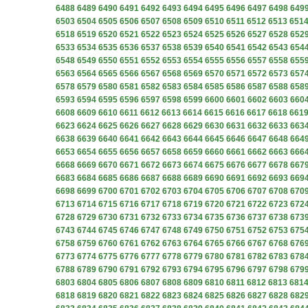
6488
6489
6490
6491
6492
6493
6494
6495
6496
6497
6498
649
6503
6504
6505
6506
6507
6508
6509
6510
6511
6512
6513
651
6518
6519
6520
6521
6522
6523
6524
6525
6526
6527
6528
652
6533
6534
6535
6536
6537
6538
6539
6540
6541
6542
6543
654
6548
6549
6550
6551
6552
6553
6554
6555
6556
6557
6558
655
6563
6564
6565
6566
6567
6568
6569
6570
6571
6572
6573
657
6578
6579
6580
6581
6582
6583
6584
6585
6586
6587
6588
658
6593
6594
6595
6596
6597
6598
6599
6600
6601
6602
6603
660
6608
6609
6610
6611
6612
6613
6614
6615
6616
6617
6618
661
6623
6624
6625
6626
6627
6628
6629
6630
6631
6632
6633
663
6638
6639
6640
6641
6642
6643
6644
6645
6646
6647
6648
664
6653
6654
6655
6656
6657
6658
6659
6660
6661
6662
6663
666
6668
6669
6670
6671
6672
6673
6674
6675
6676
6677
6678
667
6683
6684
6685
6686
6687
6688
6689
6690
6691
6692
6693
669
6698
6699
6700
6701
6702
6703
6704
6705
6706
6707
6708
670
6713
6714
6715
6716
6717
6718
6719
6720
6721
6722
6723
672
6728
6729
6730
6731
6732
6733
6734
6735
6736
6737
6738
673
6743
6744
6745
6746
6747
6748
6749
6750
6751
6752
6753
675
6758
6759
6760
6761
6762
6763
6764
6765
6766
6767
6768
676
6773
6774
6775
6776
6777
6778
6779
6780
6781
6782
6783
678
6788
6789
6790
6791
6792
6793
6794
6795
6796
6797
6798
679
6803
6804
6805
6806
6807
6808
6809
6810
6811
6812
6813
681
6818
6819
6820
6821
6822
6823
6824
6825
6826
6827
6828
682