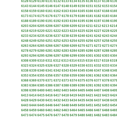
6128
6129
6130
6131
6132
6133
6134
6135
6136
6137
6138
613
6143
6144
6145
6146
6147
6148
6149
6150
6151
6152
6153
615
6158
6159
6160
6161
6162
6163
6164
6165
6166
6167
6168
616
6173
6174
6175
6176
6177
6178
6179
6180
6181
6182
6183
618
6188
6189
6190
6191
6192
6193
6194
6195
6196
6197
6198
619
6203
6204
6205
6206
6207
6208
6209
6210
6211
6212
6213
621
6218
6219
6220
6221
6222
6223
6224
6225
6226
6227
6228
622
6233
6234
6235
6236
6237
6238
6239
6240
6241
6242
6243
624
6248
6249
6250
6251
6252
6253
6254
6255
6256
6257
6258
625
6263
6264
6265
6266
6267
6268
6269
6270
6271
6272
6273
627
6278
6279
6280
6281
6282
6283
6284
6285
6286
6287
6288
628
6293
6294
6295
6296
6297
6298
6299
6300
6301
6302
6303
630
6308
6309
6310
6311
6312
6313
6314
6315
6316
6317
6318
631
6323
6324
6325
6326
6327
6328
6329
6330
6331
6332
6333
633
6338
6339
6340
6341
6342
6343
6344
6345
6346
6347
6348
634
6353
6354
6355
6356
6357
6358
6359
6360
6361
6362
6363
636
6368
6369
6370
6371
6372
6373
6374
6375
6376
6377
6378
637
6383
6384
6385
6386
6387
6388
6389
6390
6391
6392
6393
639
6398
6399
6400
6401
6402
6403
6404
6405
6406
6407
6408
640
6413
6414
6415
6416
6417
6418
6419
6420
6421
6422
6423
642
6428
6429
6430
6431
6432
6433
6434
6435
6436
6437
6438
643
6443
6444
6445
6446
6447
6448
6449
6450
6451
6452
6453
645
6458
6459
6460
6461
6462
6463
6464
6465
6466
6467
6468
646
6473
6474
6475
6476
6477
6478
6479
6480
6481
6482
6483
648