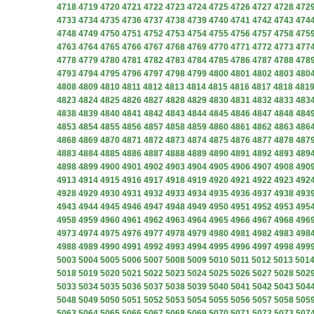
4718
4719
4720
4721
4722
4723
4724
4725
4726
4727
4728
472
4733
4734
4735
4736
4737
4738
4739
4740
4741
4742
4743
474
4748
4749
4750
4751
4752
4753
4754
4755
4756
4757
4758
475
4763
4764
4765
4766
4767
4768
4769
4770
4771
4772
4773
477
4778
4779
4780
4781
4782
4783
4784
4785
4786
4787
4788
478
4793
4794
4795
4796
4797
4798
4799
4800
4801
4802
4803
480
4808
4809
4810
4811
4812
4813
4814
4815
4816
4817
4818
481
4823
4824
4825
4826
4827
4828
4829
4830
4831
4832
4833
483
4838
4839
4840
4841
4842
4843
4844
4845
4846
4847
4848
484
4853
4854
4855
4856
4857
4858
4859
4860
4861
4862
4863
486
4868
4869
4870
4871
4872
4873
4874
4875
4876
4877
4878
487
4883
4884
4885
4886
4887
4888
4889
4890
4891
4892
4893
489
4898
4899
4900
4901
4902
4903
4904
4905
4906
4907
4908
490
4913
4914
4915
4916
4917
4918
4919
4920
4921
4922
4923
492
4928
4929
4930
4931
4932
4933
4934
4935
4936
4937
4938
493
4943
4944
4945
4946
4947
4948
4949
4950
4951
4952
4953
495
4958
4959
4960
4961
4962
4963
4964
4965
4966
4967
4968
496
4973
4974
4975
4976
4977
4978
4979
4980
4981
4982
4983
498
4988
4989
4990
4991
4992
4993
4994
4995
4996
4997
4998
499
5003
5004
5005
5006
5007
5008
5009
5010
5011
5012
5013
501
5018
5019
5020
5021
5022
5023
5024
5025
5026
5027
5028
502
5033
5034
5035
5036
5037
5038
5039
5040
5041
5042
5043
504
5048
5049
5050
5051
5052
5053
5054
5055
5056
5057
5058
505
5063
5064
5065
5066
5067
5068
5069
5070
5071
5072
5073
507