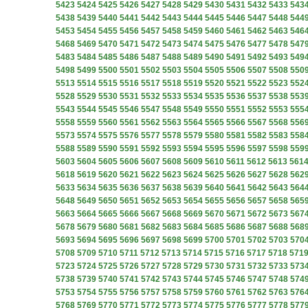
5423
5424
5425
5426
5427
5428
5429
5430
5431
5432
5433
543
5438
5439
5440
5441
5442
5443
5444
5445
5446
5447
5448
544
5453
5454
5455
5456
5457
5458
5459
5460
5461
5462
5463
546
5468
5469
5470
5471
5472
5473
5474
5475
5476
5477
5478
547
5483
5484
5485
5486
5487
5488
5489
5490
5491
5492
5493
549
5498
5499
5500
5501
5502
5503
5504
5505
5506
5507
5508
550
5513
5514
5515
5516
5517
5518
5519
5520
5521
5522
5523
552
5528
5529
5530
5531
5532
5533
5534
5535
5536
5537
5538
553
5543
5544
5545
5546
5547
5548
5549
5550
5551
5552
5553
555
5558
5559
5560
5561
5562
5563
5564
5565
5566
5567
5568
556
5573
5574
5575
5576
5577
5578
5579
5580
5581
5582
5583
558
5588
5589
5590
5591
5592
5593
5594
5595
5596
5597
5598
559
5603
5604
5605
5606
5607
5608
5609
5610
5611
5612
5613
561
5618
5619
5620
5621
5622
5623
5624
5625
5626
5627
5628
562
5633
5634
5635
5636
5637
5638
5639
5640
5641
5642
5643
564
5648
5649
5650
5651
5652
5653
5654
5655
5656
5657
5658
565
5663
5664
5665
5666
5667
5668
5669
5670
5671
5672
5673
567
5678
5679
5680
5681
5682
5683
5684
5685
5686
5687
5688
568
5693
5694
5695
5696
5697
5698
5699
5700
5701
5702
5703
570
5708
5709
5710
5711
5712
5713
5714
5715
5716
5717
5718
571
5723
5724
5725
5726
5727
5728
5729
5730
5731
5732
5733
573
5738
5739
5740
5741
5742
5743
5744
5745
5746
5747
5748
574
5753
5754
5755
5756
5757
5758
5759
5760
5761
5762
5763
576
5768
5769
5770
5771
5772
5773
5774
5775
5776
5777
5778
577