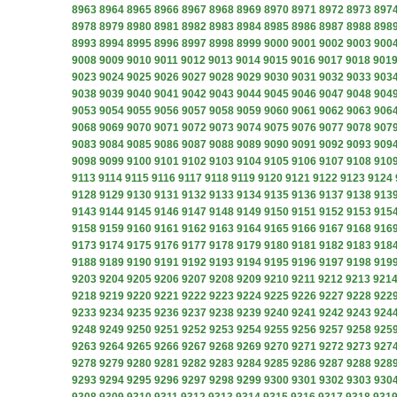
8963
8964
8965
8966
8967
8968
8969
8970
8971
8972
8973
897
8978
8979
8980
8981
8982
8983
8984
8985
8986
8987
8988
898
8993
8994
8995
8996
8997
8998
8999
9000
9001
9002
9003
900
9008
9009
9010
9011
9012
9013
9014
9015
9016
9017
9018
901
9023
9024
9025
9026
9027
9028
9029
9030
9031
9032
9033
903
9038
9039
9040
9041
9042
9043
9044
9045
9046
9047
9048
904
9053
9054
9055
9056
9057
9058
9059
9060
9061
9062
9063
906
9068
9069
9070
9071
9072
9073
9074
9075
9076
9077
9078
907
9083
9084
9085
9086
9087
9088
9089
9090
9091
9092
9093
909
9098
9099
9100
9101
9102
9103
9104
9105
9106
9107
9108
910
9113
9114
9115
9116
9117
9118
9119
9120
9121
9122
9123
9124
9128
9129
9130
9131
9132
9133
9134
9135
9136
9137
9138
913
9143
9144
9145
9146
9147
9148
9149
9150
9151
9152
9153
915
9158
9159
9160
9161
9162
9163
9164
9165
9166
9167
9168
916
9173
9174
9175
9176
9177
9178
9179
9180
9181
9182
9183
918
9188
9189
9190
9191
9192
9193
9194
9195
9196
9197
9198
919
9203
9204
9205
9206
9207
9208
9209
9210
9211
9212
9213
921
9218
9219
9220
9221
9222
9223
9224
9225
9226
9227
9228
922
9233
9234
9235
9236
9237
9238
9239
9240
9241
9242
9243
924
9248
9249
9250
9251
9252
9253
9254
9255
9256
9257
9258
925
9263
9264
9265
9266
9267
9268
9269
9270
9271
9272
9273
927
9278
9279
9280
9281
9282
9283
9284
9285
9286
9287
9288
928
9293
9294
9295
9296
9297
9298
9299
9300
9301
9302
9303
930