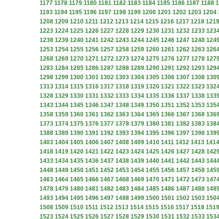
1177
1178
1179
1180
1181
1182
1183
1184
1185
1186
1187
1188
1
1193
1194
1195
1196
1197
1198
1199
1200
1201
1202
1203
1204
1208
1209
1210
1211
1212
1213
1214
1215
1216
1217
1218
121
1223
1224
1225
1226
1227
1228
1229
1230
1231
1232
1233
123
1238
1239
1240
1241
1242
1243
1244
1245
1246
1247
1248
124
1253
1254
1255
1256
1257
1258
1259
1260
1261
1262
1263
126
1268
1269
1270
1271
1272
1273
1274
1275
1276
1277
1278
127
1283
1284
1285
1286
1287
1288
1289
1290
1291
1292
1293
129
1298
1299
1300
1301
1302
1303
1304
1305
1306
1307
1308
130
1313
1314
1315
1316
1317
1318
1319
1320
1321
1322
1323
132
1328
1329
1330
1331
1332
1333
1334
1335
1336
1337
1338
133
1343
1344
1345
1346
1347
1348
1349
1350
1351
1352
1353
135
1358
1359
1360
1361
1362
1363
1364
1365
1366
1367
1368
136
1373
1374
1375
1376
1377
1378
1379
1380
1381
1382
1383
138
1388
1389
1390
1391
1392
1393
1394
1395
1396
1397
1398
139
1403
1404
1405
1406
1407
1408
1409
1410
1411
1412
1413
141
1418
1419
1420
1421
1422
1423
1424
1425
1426
1427
1428
142
1433
1434
1435
1436
1437
1438
1439
1440
1441
1442
1443
144
1448
1449
1450
1451
1452
1453
1454
1455
1456
1457
1458
145
1463
1464
1465
1466
1467
1468
1469
1470
1471
1472
1473
147
1478
1479
1480
1481
1482
1483
1484
1485
1486
1487
1488
148
1493
1494
1495
1496
1497
1498
1499
1500
1501
1502
1503
150
1508
1509
1510
1511
1512
1513
1514
1515
1516
1517
1518
151
1523
1524
1525
1526
1527
1528
1529
1530
1531
1532
1533
153