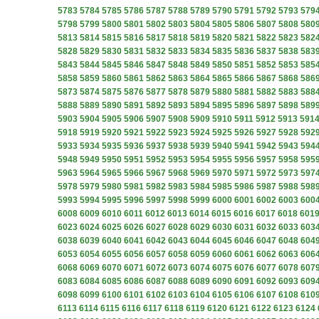
5783
5784
5785
5786
5787
5788
5789
5790
5791
5792
5793
579
5798
5799
5800
5801
5802
5803
5804
5805
5806
5807
5808
580
5813
5814
5815
5816
5817
5818
5819
5820
5821
5822
5823
582
5828
5829
5830
5831
5832
5833
5834
5835
5836
5837
5838
583
5843
5844
5845
5846
5847
5848
5849
5850
5851
5852
5853
585
5858
5859
5860
5861
5862
5863
5864
5865
5866
5867
5868
586
5873
5874
5875
5876
5877
5878
5879
5880
5881
5882
5883
588
5888
5889
5890
5891
5892
5893
5894
5895
5896
5897
5898
589
5903
5904
5905
5906
5907
5908
5909
5910
5911
5912
5913
591
5918
5919
5920
5921
5922
5923
5924
5925
5926
5927
5928
592
5933
5934
5935
5936
5937
5938
5939
5940
5941
5942
5943
594
5948
5949
5950
5951
5952
5953
5954
5955
5956
5957
5958
595
5963
5964
5965
5966
5967
5968
5969
5970
5971
5972
5973
597
5978
5979
5980
5981
5982
5983
5984
5985
5986
5987
5988
598
5993
5994
5995
5996
5997
5998
5999
6000
6001
6002
6003
600
6008
6009
6010
6011
6012
6013
6014
6015
6016
6017
6018
601
6023
6024
6025
6026
6027
6028
6029
6030
6031
6032
6033
603
6038
6039
6040
6041
6042
6043
6044
6045
6046
6047
6048
604
6053
6054
6055
6056
6057
6058
6059
6060
6061
6062
6063
606
6068
6069
6070
6071
6072
6073
6074
6075
6076
6077
6078
607
6083
6084
6085
6086
6087
6088
6089
6090
6091
6092
6093
609
6098
6099
6100
6101
6102
6103
6104
6105
6106
6107
6108
610
6113
6114
6115
6116
6117
6118
6119
6120
6121
6122
6123
6124