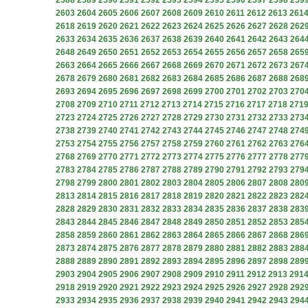
2588
2589
2590
2591
2592
2593
2594
2595
2596
2597
2598
259
2603
2604
2605
2606
2607
2608
2609
2610
2611
2612
2613
261
2618
2619
2620
2621
2622
2623
2624
2625
2626
2627
2628
262
2633
2634
2635
2636
2637
2638
2639
2640
2641
2642
2643
264
2648
2649
2650
2651
2652
2653
2654
2655
2656
2657
2658
265
2663
2664
2665
2666
2667
2668
2669
2670
2671
2672
2673
267
2678
2679
2680
2681
2682
2683
2684
2685
2686
2687
2688
268
2693
2694
2695
2696
2697
2698
2699
2700
2701
2702
2703
270
2708
2709
2710
2711
2712
2713
2714
2715
2716
2717
2718
271
2723
2724
2725
2726
2727
2728
2729
2730
2731
2732
2733
273
2738
2739
2740
2741
2742
2743
2744
2745
2746
2747
2748
274
2753
2754
2755
2756
2757
2758
2759
2760
2761
2762
2763
276
2768
2769
2770
2771
2772
2773
2774
2775
2776
2777
2778
277
2783
2784
2785
2786
2787
2788
2789
2790
2791
2792
2793
279
2798
2799
2800
2801
2802
2803
2804
2805
2806
2807
2808
280
2813
2814
2815
2816
2817
2818
2819
2820
2821
2822
2823
282
2828
2829
2830
2831
2832
2833
2834
2835
2836
2837
2838
283
2843
2844
2845
2846
2847
2848
2849
2850
2851
2852
2853
285
2858
2859
2860
2861
2862
2863
2864
2865
2866
2867
2868
286
2873
2874
2875
2876
2877
2878
2879
2880
2881
2882
2883
288
2888
2889
2890
2891
2892
2893
2894
2895
2896
2897
2898
289
2903
2904
2905
2906
2907
2908
2909
2910
2911
2912
2913
291
2918
2919
2920
2921
2922
2923
2924
2925
2926
2927
2928
292
2933
2934
2935
2936
2937
2938
2939
2940
2941
2942
2943
294