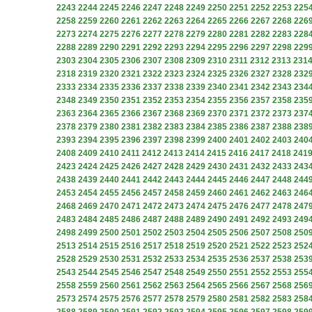
2243
2244
2245
2246
2247
2248
2249
2250
2251
2252
2253
225
2258
2259
2260
2261
2262
2263
2264
2265
2266
2267
2268
226
2273
2274
2275
2276
2277
2278
2279
2280
2281
2282
2283
228
2288
2289
2290
2291
2292
2293
2294
2295
2296
2297
2298
229
2303
2304
2305
2306
2307
2308
2309
2310
2311
2312
2313
231
2318
2319
2320
2321
2322
2323
2324
2325
2326
2327
2328
232
2333
2334
2335
2336
2337
2338
2339
2340
2341
2342
2343
234
2348
2349
2350
2351
2352
2353
2354
2355
2356
2357
2358
235
2363
2364
2365
2366
2367
2368
2369
2370
2371
2372
2373
237
2378
2379
2380
2381
2382
2383
2384
2385
2386
2387
2388
238
2393
2394
2395
2396
2397
2398
2399
2400
2401
2402
2403
240
2408
2409
2410
2411
2412
2413
2414
2415
2416
2417
2418
241
2423
2424
2425
2426
2427
2428
2429
2430
2431
2432
2433
243
2438
2439
2440
2441
2442
2443
2444
2445
2446
2447
2448
244
2453
2454
2455
2456
2457
2458
2459
2460
2461
2462
2463
246
2468
2469
2470
2471
2472
2473
2474
2475
2476
2477
2478
247
2483
2484
2485
2486
2487
2488
2489
2490
2491
2492
2493
249
2498
2499
2500
2501
2502
2503
2504
2505
2506
2507
2508
250
2513
2514
2515
2516
2517
2518
2519
2520
2521
2522
2523
252
2528
2529
2530
2531
2532
2533
2534
2535
2536
2537
2538
253
2543
2544
2545
2546
2547
2548
2549
2550
2551
2552
2553
255
2558
2559
2560
2561
2562
2563
2564
2565
2566
2567
2568
256
2573
2574
2575
2576
2577
2578
2579
2580
2581
2582
2583
258