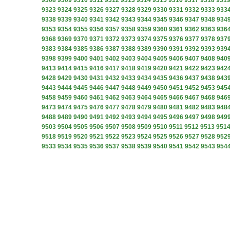
9308
9309
9310
9311
9312
9313
9314
9315
9316
9317
9318
931
9323
9324
9325
9326
9327
9328
9329
9330
9331
9332
9333
933
9338
9339
9340
9341
9342
9343
9344
9345
9346
9347
9348
934
9353
9354
9355
9356
9357
9358
9359
9360
9361
9362
9363
936
9368
9369
9370
9371
9372
9373
9374
9375
9376
9377
9378
937
9383
9384
9385
9386
9387
9388
9389
9390
9391
9392
9393
939
9398
9399
9400
9401
9402
9403
9404
9405
9406
9407
9408
940
9413
9414
9415
9416
9417
9418
9419
9420
9421
9422
9423
942
9428
9429
9430
9431
9432
9433
9434
9435
9436
9437
9438
943
9443
9444
9445
9446
9447
9448
9449
9450
9451
9452
9453
945
9458
9459
9460
9461
9462
9463
9464
9465
9466
9467
9468
946
9473
9474
9475
9476
9477
9478
9479
9480
9481
9482
9483
948
9488
9489
9490
9491
9492
9493
9494
9495
9496
9497
9498
949
9503
9504
9505
9506
9507
9508
9509
9510
9511
9512
9513
951
9518
9519
9520
9521
9522
9523
9524
9525
9526
9527
9528
952
9533
9534
9535
9536
9537
9538
9539
9540
9541
9542
9543
954