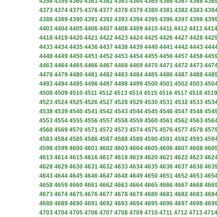
4358
4359
4360
4361
4362
4363
4364
4365
4366
4367
4368
436
4373
4374
4375
4376
4377
4378
4379
4380
4381
4382
4383
438
4388
4389
4390
4391
4392
4393
4394
4395
4396
4397
4398
439
4403
4404
4405
4406
4407
4408
4409
4410
4411
4412
4413
441
4418
4419
4420
4421
4422
4423
4424
4425
4426
4427
4428
442
4433
4434
4435
4436
4437
4438
4439
4440
4441
4442
4443
444
4448
4449
4450
4451
4452
4453
4454
4455
4456
4457
4458
445
4463
4464
4465
4466
4467
4468
4469
4470
4471
4472
4473
447
4478
4479
4480
4481
4482
4483
4484
4485
4486
4487
4488
448
4493
4494
4495
4496
4497
4498
4499
4500
4501
4502
4503
450
4508
4509
4510
4511
4512
4513
4514
4515
4516
4517
4518
451
4523
4524
4525
4526
4527
4528
4529
4530
4531
4532
4533
453
4538
4539
4540
4541
4542
4543
4544
4545
4546
4547
4548
454
4553
4554
4555
4556
4557
4558
4559
4560
4561
4562
4563
456
4568
4569
4570
4571
4572
4573
4574
4575
4576
4577
4578
457
4583
4584
4585
4586
4587
4588
4589
4590
4591
4592
4593
459
4598
4599
4600
4601
4602
4603
4604
4605
4606
4607
4608
460
4613
4614
4615
4616
4617
4618
4619
4620
4621
4622
4623
462
4628
4629
4630
4631
4632
4633
4634
4635
4636
4637
4638
463
4643
4644
4645
4646
4647
4648
4649
4650
4651
4652
4653
465
4658
4659
4660
4661
4662
4663
4664
4665
4666
4667
4668
466
4673
4674
4675
4676
4677
4678
4679
4680
4681
4682
4683
468
4688
4689
4690
4691
4692
4693
4694
4695
4696
4697
4698
469
4703
4704
4705
4706
4707
4708
4709
4710
4711
4712
4713
471