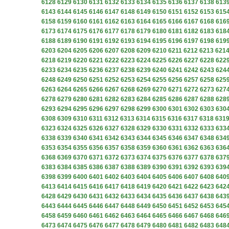
6128
6129
6130
6131
6132
6133
6134
6135
6136
6137
6138
613
6143
6144
6145
6146
6147
6148
6149
6150
6151
6152
6153
615
6158
6159
6160
6161
6162
6163
6164
6165
6166
6167
6168
616
6173
6174
6175
6176
6177
6178
6179
6180
6181
6182
6183
618
6188
6189
6190
6191
6192
6193
6194
6195
6196
6197
6198
619
6203
6204
6205
6206
6207
6208
6209
6210
6211
6212
6213
621
6218
6219
6220
6221
6222
6223
6224
6225
6226
6227
6228
622
6233
6234
6235
6236
6237
6238
6239
6240
6241
6242
6243
624
6248
6249
6250
6251
6252
6253
6254
6255
6256
6257
6258
625
6263
6264
6265
6266
6267
6268
6269
6270
6271
6272
6273
627
6278
6279
6280
6281
6282
6283
6284
6285
6286
6287
6288
628
6293
6294
6295
6296
6297
6298
6299
6300
6301
6302
6303
630
6308
6309
6310
6311
6312
6313
6314
6315
6316
6317
6318
631
6323
6324
6325
6326
6327
6328
6329
6330
6331
6332
6333
633
6338
6339
6340
6341
6342
6343
6344
6345
6346
6347
6348
634
6353
6354
6355
6356
6357
6358
6359
6360
6361
6362
6363
636
6368
6369
6370
6371
6372
6373
6374
6375
6376
6377
6378
637
6383
6384
6385
6386
6387
6388
6389
6390
6391
6392
6393
639
6398
6399
6400
6401
6402
6403
6404
6405
6406
6407
6408
640
6413
6414
6415
6416
6417
6418
6419
6420
6421
6422
6423
642
6428
6429
6430
6431
6432
6433
6434
6435
6436
6437
6438
643
6443
6444
6445
6446
6447
6448
6449
6450
6451
6452
6453
645
6458
6459
6460
6461
6462
6463
6464
6465
6466
6467
6468
646
6473
6474
6475
6476
6477
6478
6479
6480
6481
6482
6483
648