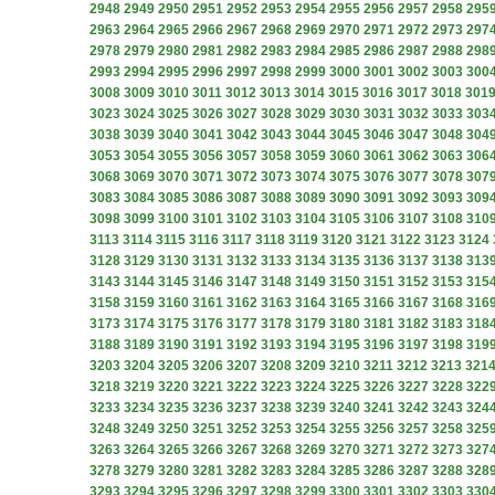
2948
2949
2950
2951
2952
2953
2954
2955
2956
2957
2958
295
2963
2964
2965
2966
2967
2968
2969
2970
2971
2972
2973
297
2978
2979
2980
2981
2982
2983
2984
2985
2986
2987
2988
298
2993
2994
2995
2996
2997
2998
2999
3000
3001
3002
3003
300
3008
3009
3010
3011
3012
3013
3014
3015
3016
3017
3018
301
3023
3024
3025
3026
3027
3028
3029
3030
3031
3032
3033
303
3038
3039
3040
3041
3042
3043
3044
3045
3046
3047
3048
304
3053
3054
3055
3056
3057
3058
3059
3060
3061
3062
3063
306
3068
3069
3070
3071
3072
3073
3074
3075
3076
3077
3078
307
3083
3084
3085
3086
3087
3088
3089
3090
3091
3092
3093
309
3098
3099
3100
3101
3102
3103
3104
3105
3106
3107
3108
310
3113
3114
3115
3116
3117
3118
3119
3120
3121
3122
3123
3124
3128
3129
3130
3131
3132
3133
3134
3135
3136
3137
3138
313
3143
3144
3145
3146
3147
3148
3149
3150
3151
3152
3153
315
3158
3159
3160
3161
3162
3163
3164
3165
3166
3167
3168
316
3173
3174
3175
3176
3177
3178
3179
3180
3181
3182
3183
318
3188
3189
3190
3191
3192
3193
3194
3195
3196
3197
3198
319
3203
3204
3205
3206
3207
3208
3209
3210
3211
3212
3213
321
3218
3219
3220
3221
3222
3223
3224
3225
3226
3227
3228
322
3233
3234
3235
3236
3237
3238
3239
3240
3241
3242
3243
324
3248
3249
3250
3251
3252
3253
3254
3255
3256
3257
3258
325
3263
3264
3265
3266
3267
3268
3269
3270
3271
3272
3273
327
3278
3279
3280
3281
3282
3283
3284
3285
3286
3287
3288
328
3293
3294
3295
3296
3297
3298
3299
3300
3301
3302
3303
330