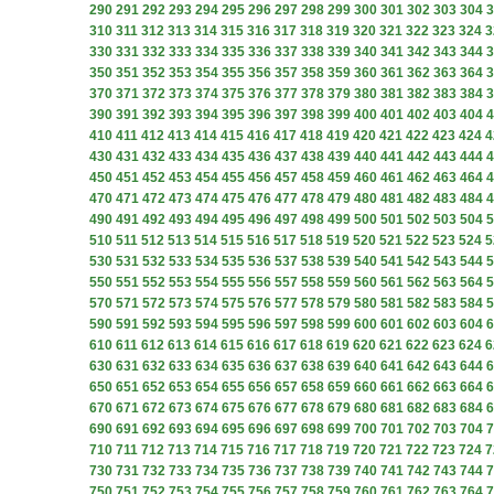
290
291
292
293
294
295
296
297
298
299
300
301
302
303
304
3
310
311
312
313
314
315
316
317
318
319
320
321
322
323
324
3
330
331
332
333
334
335
336
337
338
339
340
341
342
343
344
3
350
351
352
353
354
355
356
357
358
359
360
361
362
363
364
3
370
371
372
373
374
375
376
377
378
379
380
381
382
383
384
3
390
391
392
393
394
395
396
397
398
399
400
401
402
403
404
4
410
411
412
413
414
415
416
417
418
419
420
421
422
423
424
4
430
431
432
433
434
435
436
437
438
439
440
441
442
443
444
4
450
451
452
453
454
455
456
457
458
459
460
461
462
463
464
4
470
471
472
473
474
475
476
477
478
479
480
481
482
483
484
4
490
491
492
493
494
495
496
497
498
499
500
501
502
503
504
5
510
511
512
513
514
515
516
517
518
519
520
521
522
523
524
5
530
531
532
533
534
535
536
537
538
539
540
541
542
543
544
5
550
551
552
553
554
555
556
557
558
559
560
561
562
563
564
5
570
571
572
573
574
575
576
577
578
579
580
581
582
583
584
5
590
591
592
593
594
595
596
597
598
599
600
601
602
603
604
6
610
611
612
613
614
615
616
617
618
619
620
621
622
623
624
6
630
631
632
633
634
635
636
637
638
639
640
641
642
643
644
6
650
651
652
653
654
655
656
657
658
659
660
661
662
663
664
6
670
671
672
673
674
675
676
677
678
679
680
681
682
683
684
6
690
691
692
693
694
695
696
697
698
699
700
701
702
703
704
7
710
711
712
713
714
715
716
717
718
719
720
721
722
723
724
7
730
731
732
733
734
735
736
737
738
739
740
741
742
743
744
7
750
751
752
753
754
755
756
757
758
759
760
761
762
763
764
7