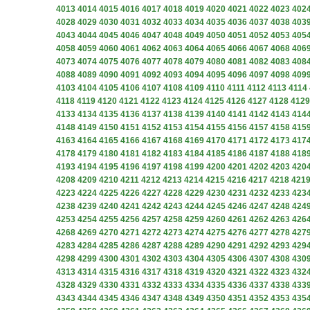
4013
4014
4015
4016
4017
4018
4019
4020
4021
4022
4023
402
4028
4029
4030
4031
4032
4033
4034
4035
4036
4037
4038
403
4043
4044
4045
4046
4047
4048
4049
4050
4051
4052
4053
405
4058
4059
4060
4061
4062
4063
4064
4065
4066
4067
4068
406
4073
4074
4075
4076
4077
4078
4079
4080
4081
4082
4083
408
4088
4089
4090
4091
4092
4093
4094
4095
4096
4097
4098
409
4103
4104
4105
4106
4107
4108
4109
4110
4111
4112
4113
4114
4118
4119
4120
4121
4122
4123
4124
4125
4126
4127
4128
4129
4133
4134
4135
4136
4137
4138
4139
4140
4141
4142
4143
414
4148
4149
4150
4151
4152
4153
4154
4155
4156
4157
4158
415
4163
4164
4165
4166
4167
4168
4169
4170
4171
4172
4173
417
4178
4179
4180
4181
4182
4183
4184
4185
4186
4187
4188
418
4193
4194
4195
4196
4197
4198
4199
4200
4201
4202
4203
420
4208
4209
4210
4211
4212
4213
4214
4215
4216
4217
4218
421
4223
4224
4225
4226
4227
4228
4229
4230
4231
4232
4233
423
4238
4239
4240
4241
4242
4243
4244
4245
4246
4247
4248
424
4253
4254
4255
4256
4257
4258
4259
4260
4261
4262
4263
426
4268
4269
4270
4271
4272
4273
4274
4275
4276
4277
4278
427
4283
4284
4285
4286
4287
4288
4289
4290
4291
4292
4293
429
4298
4299
4300
4301
4302
4303
4304
4305
4306
4307
4308
430
4313
4314
4315
4316
4317
4318
4319
4320
4321
4322
4323
432
4328
4329
4330
4331
4332
4333
4334
4335
4336
4337
4338
433
4343
4344
4345
4346
4347
4348
4349
4350
4351
4352
4353
435