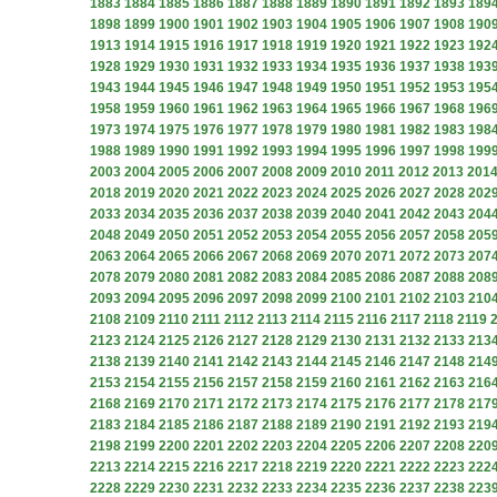
1883
1884
1885
1886
1887
1888
1889
1890
1891
1892
1893
189
1898
1899
1900
1901
1902
1903
1904
1905
1906
1907
1908
190
1913
1914
1915
1916
1917
1918
1919
1920
1921
1922
1923
192
1928
1929
1930
1931
1932
1933
1934
1935
1936
1937
1938
193
1943
1944
1945
1946
1947
1948
1949
1950
1951
1952
1953
195
1958
1959
1960
1961
1962
1963
1964
1965
1966
1967
1968
196
1973
1974
1975
1976
1977
1978
1979
1980
1981
1982
1983
198
1988
1989
1990
1991
1992
1993
1994
1995
1996
1997
1998
199
2003
2004
2005
2006
2007
2008
2009
2010
2011
2012
2013
201
2018
2019
2020
2021
2022
2023
2024
2025
2026
2027
2028
202
2033
2034
2035
2036
2037
2038
2039
2040
2041
2042
2043
204
2048
2049
2050
2051
2052
2053
2054
2055
2056
2057
2058
205
2063
2064
2065
2066
2067
2068
2069
2070
2071
2072
2073
207
2078
2079
2080
2081
2082
2083
2084
2085
2086
2087
2088
208
2093
2094
2095
2096
2097
2098
2099
2100
2101
2102
2103
210
2108
2109
2110
2111
2112
2113
2114
2115
2116
2117
2118
2119
2123
2124
2125
2126
2127
2128
2129
2130
2131
2132
2133
213
2138
2139
2140
2141
2142
2143
2144
2145
2146
2147
2148
214
2153
2154
2155
2156
2157
2158
2159
2160
2161
2162
2163
216
2168
2169
2170
2171
2172
2173
2174
2175
2176
2177
2178
217
2183
2184
2185
2186
2187
2188
2189
2190
2191
2192
2193
219
2198
2199
2200
2201
2202
2203
2204
2205
2206
2207
2208
220
2213
2214
2215
2216
2217
2218
2219
2220
2221
2222
2223
222
2228
2229
2230
2231
2232
2233
2234
2235
2236
2237
2238
223