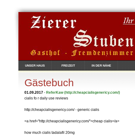
UNSER HAUS
FREIZEIT
IN DER NÄHE
Gästebuch
01.09.2017
-
ReferKaw
(http://cheapcialisgenericy.com/)
cialis fo r daily use reviews
http://cheapcialisgenericy.com/ - generic cialis
<a href="http://cheapcialisgenericy.com/">cheap cialis</a>
how much cialis tadalafil 20mg