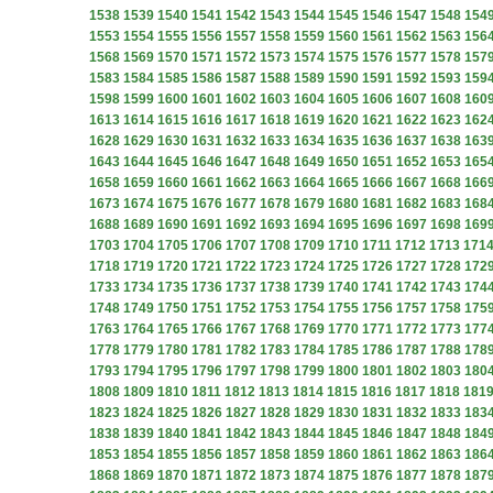
1538
1539
1540
1541
1542
1543
1544
1545
1546
1547
1548
154
1553
1554
1555
1556
1557
1558
1559
1560
1561
1562
1563
156
1568
1569
1570
1571
1572
1573
1574
1575
1576
1577
1578
157
1583
1584
1585
1586
1587
1588
1589
1590
1591
1592
1593
159
1598
1599
1600
1601
1602
1603
1604
1605
1606
1607
1608
160
1613
1614
1615
1616
1617
1618
1619
1620
1621
1622
1623
162
1628
1629
1630
1631
1632
1633
1634
1635
1636
1637
1638
163
1643
1644
1645
1646
1647
1648
1649
1650
1651
1652
1653
165
1658
1659
1660
1661
1662
1663
1664
1665
1666
1667
1668
166
1673
1674
1675
1676
1677
1678
1679
1680
1681
1682
1683
168
1688
1689
1690
1691
1692
1693
1694
1695
1696
1697
1698
169
1703
1704
1705
1706
1707
1708
1709
1710
1711
1712
1713
171
1718
1719
1720
1721
1722
1723
1724
1725
1726
1727
1728
172
1733
1734
1735
1736
1737
1738
1739
1740
1741
1742
1743
174
1748
1749
1750
1751
1752
1753
1754
1755
1756
1757
1758
175
1763
1764
1765
1766
1767
1768
1769
1770
1771
1772
1773
177
1778
1779
1780
1781
1782
1783
1784
1785
1786
1787
1788
178
1793
1794
1795
1796
1797
1798
1799
1800
1801
1802
1803
180
1808
1809
1810
1811
1812
1813
1814
1815
1816
1817
1818
181
1823
1824
1825
1826
1827
1828
1829
1830
1831
1832
1833
183
1838
1839
1840
1841
1842
1843
1844
1845
1846
1847
1848
184
1853
1854
1855
1856
1857
1858
1859
1860
1861
1862
1863
186
1868
1869
1870
1871
1872
1873
1874
1875
1876
1877
1878
187