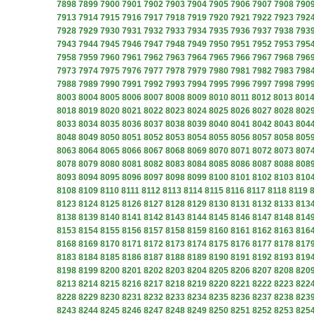
7898
7899
7900
7901
7902
7903
7904
7905
7906
7907
7908
790
7913
7914
7915
7916
7917
7918
7919
7920
7921
7922
7923
792
7928
7929
7930
7931
7932
7933
7934
7935
7936
7937
7938
793
7943
7944
7945
7946
7947
7948
7949
7950
7951
7952
7953
795
7958
7959
7960
7961
7962
7963
7964
7965
7966
7967
7968
796
7973
7974
7975
7976
7977
7978
7979
7980
7981
7982
7983
798
7988
7989
7990
7991
7992
7993
7994
7995
7996
7997
7998
799
8003
8004
8005
8006
8007
8008
8009
8010
8011
8012
8013
801
8018
8019
8020
8021
8022
8023
8024
8025
8026
8027
8028
802
8033
8034
8035
8036
8037
8038
8039
8040
8041
8042
8043
804
8048
8049
8050
8051
8052
8053
8054
8055
8056
8057
8058
805
8063
8064
8065
8066
8067
8068
8069
8070
8071
8072
8073
807
8078
8079
8080
8081
8082
8083
8084
8085
8086
8087
8088
808
8093
8094
8095
8096
8097
8098
8099
8100
8101
8102
8103
810
8108
8109
8110
8111
8112
8113
8114
8115
8116
8117
8118
8119
8123
8124
8125
8126
8127
8128
8129
8130
8131
8132
8133
813
8138
8139
8140
8141
8142
8143
8144
8145
8146
8147
8148
814
8153
8154
8155
8156
8157
8158
8159
8160
8161
8162
8163
816
8168
8169
8170
8171
8172
8173
8174
8175
8176
8177
8178
817
8183
8184
8185
8186
8187
8188
8189
8190
8191
8192
8193
819
8198
8199
8200
8201
8202
8203
8204
8205
8206
8207
8208
820
8213
8214
8215
8216
8217
8218
8219
8220
8221
8222
8223
822
8228
8229
8230
8231
8232
8233
8234
8235
8236
8237
8238
823
8243
8244
8245
8246
8247
8248
8249
8250
8251
8252
8253
825