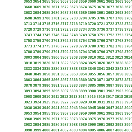
3653
3654
3655
3656
3657
3658
3659
3660
3661
3662
3663
366
3668
3669
3670
3671
3672
3673
3674
3675
3676
3677
3678
367
3683
3684
3685
3686
3687
3688
3689
3690
3691
3692
3693
369
3698
3699
3700
3701
3702
3703
3704
3705
3706
3707
3708
370
3713
3714
3715
3716
3717
3718
3719
3720
3721
3722
3723
372
3728
3729
3730
3731
3732
3733
3734
3735
3736
3737
3738
373
3743
3744
3745
3746
3747
3748
3749
3750
3751
3752
3753
375
3758
3759
3760
3761
3762
3763
3764
3765
3766
3767
3768
376
3773
3774
3775
3776
3777
3778
3779
3780
3781
3782
3783
378
3788
3789
3790
3791
3792
3793
3794
3795
3796
3797
3798
379
3803
3804
3805
3806
3807
3808
3809
3810
3811
3812
3813
381
3818
3819
3820
3821
3822
3823
3824
3825
3826
3827
3828
382
3833
3834
3835
3836
3837
3838
3839
3840
3841
3842
3843
384
3848
3849
3850
3851
3852
3853
3854
3855
3856
3857
3858
385
3863
3864
3865
3866
3867
3868
3869
3870
3871
3872
3873
387
3878
3879
3880
3881
3882
3883
3884
3885
3886
3887
3888
388
3893
3894
3895
3896
3897
3898
3899
3900
3901
3902
3903
390
3908
3909
3910
3911
3912
3913
3914
3915
3916
3917
3918
391
3923
3924
3925
3926
3927
3928
3929
3930
3931
3932
3933
393
3938
3939
3940
3941
3942
3943
3944
3945
3946
3947
3948
394
3953
3954
3955
3956
3957
3958
3959
3960
3961
3962
3963
396
3968
3969
3970
3971
3972
3973
3974
3975
3976
3977
3978
397
3983
3984
3985
3986
3987
3988
3989
3990
3991
3992
3993
399
3998
3999
4000
4001
4002
4003
4004
4005
4006
4007
4008
400