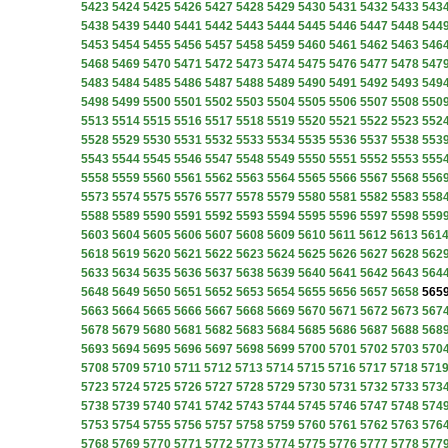
5423
5424
5425
5426
5427
5428
5429
5430
5431
5432
5433
543
5438
5439
5440
5441
5442
5443
5444
5445
5446
5447
5448
544
5453
5454
5455
5456
5457
5458
5459
5460
5461
5462
5463
546
5468
5469
5470
5471
5472
5473
5474
5475
5476
5477
5478
547
5483
5484
5485
5486
5487
5488
5489
5490
5491
5492
5493
549
5498
5499
5500
5501
5502
5503
5504
5505
5506
5507
5508
550
5513
5514
5515
5516
5517
5518
5519
5520
5521
5522
5523
552
5528
5529
5530
5531
5532
5533
5534
5535
5536
5537
5538
553
5543
5544
5545
5546
5547
5548
5549
5550
5551
5552
5553
555
5558
5559
5560
5561
5562
5563
5564
5565
5566
5567
5568
556
5573
5574
5575
5576
5577
5578
5579
5580
5581
5582
5583
558
5588
5589
5590
5591
5592
5593
5594
5595
5596
5597
5598
559
5603
5604
5605
5606
5607
5608
5609
5610
5611
5612
5613
561
5618
5619
5620
5621
5622
5623
5624
5625
5626
5627
5628
562
5633
5634
5635
5636
5637
5638
5639
5640
5641
5642
5643
564
5648
5649
5650
5651
5652
5653
5654
5655
5656
5657
5658
565
5663
5664
5665
5666
5667
5668
5669
5670
5671
5672
5673
567
5678
5679
5680
5681
5682
5683
5684
5685
5686
5687
5688
568
5693
5694
5695
5696
5697
5698
5699
5700
5701
5702
5703
570
5708
5709
5710
5711
5712
5713
5714
5715
5716
5717
5718
571
5723
5724
5725
5726
5727
5728
5729
5730
5731
5732
5733
573
5738
5739
5740
5741
5742
5743
5744
5745
5746
5747
5748
574
5753
5754
5755
5756
5757
5758
5759
5760
5761
5762
5763
576
5768
5769
5770
5771
5772
5773
5774
5775
5776
5777
5778
577