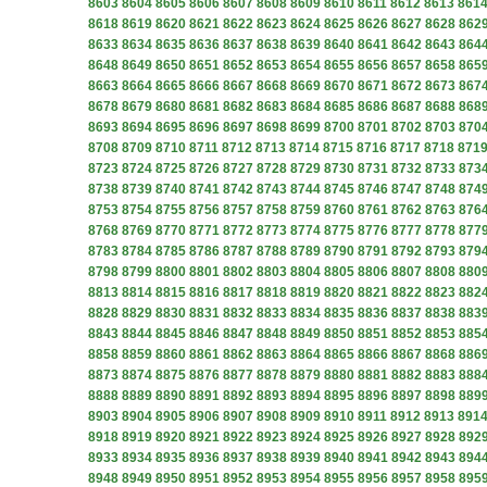
8603
8604
8605
8606
8607
8608
8609
8610
8611
8612
8613
861
8618
8619
8620
8621
8622
8623
8624
8625
8626
8627
8628
862
8633
8634
8635
8636
8637
8638
8639
8640
8641
8642
8643
864
8648
8649
8650
8651
8652
8653
8654
8655
8656
8657
8658
865
8663
8664
8665
8666
8667
8668
8669
8670
8671
8672
8673
867
8678
8679
8680
8681
8682
8683
8684
8685
8686
8687
8688
868
8693
8694
8695
8696
8697
8698
8699
8700
8701
8702
8703
870
8708
8709
8710
8711
8712
8713
8714
8715
8716
8717
8718
871
8723
8724
8725
8726
8727
8728
8729
8730
8731
8732
8733
873
8738
8739
8740
8741
8742
8743
8744
8745
8746
8747
8748
874
8753
8754
8755
8756
8757
8758
8759
8760
8761
8762
8763
876
8768
8769
8770
8771
8772
8773
8774
8775
8776
8777
8778
877
8783
8784
8785
8786
8787
8788
8789
8790
8791
8792
8793
879
8798
8799
8800
8801
8802
8803
8804
8805
8806
8807
8808
880
8813
8814
8815
8816
8817
8818
8819
8820
8821
8822
8823
882
8828
8829
8830
8831
8832
8833
8834
8835
8836
8837
8838
883
8843
8844
8845
8846
8847
8848
8849
8850
8851
8852
8853
885
8858
8859
8860
8861
8862
8863
8864
8865
8866
8867
8868
886
8873
8874
8875
8876
8877
8878
8879
8880
8881
8882
8883
888
8888
8889
8890
8891
8892
8893
8894
8895
8896
8897
8898
889
8903
8904
8905
8906
8907
8908
8909
8910
8911
8912
8913
891
8918
8919
8920
8921
8922
8923
8924
8925
8926
8927
8928
892
8933
8934
8935
8936
8937
8938
8939
8940
8941
8942
8943
894
8948
8949
8950
8951
8952
8953
8954
8955
8956
8957
8958
895