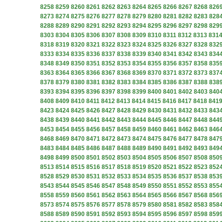
8258
8259
8260
8261
8262
8263
8264
8265
8266
8267
8268
826
8273
8274
8275
8276
8277
8278
8279
8280
8281
8282
8283
828
8288
8289
8290
8291
8292
8293
8294
8295
8296
8297
8298
829
8303
8304
8305
8306
8307
8308
8309
8310
8311
8312
8313
831
8318
8319
8320
8321
8322
8323
8324
8325
8326
8327
8328
832
8333
8334
8335
8336
8337
8338
8339
8340
8341
8342
8343
834
8348
8349
8350
8351
8352
8353
8354
8355
8356
8357
8358
835
8363
8364
8365
8366
8367
8368
8369
8370
8371
8372
8373
837
8378
8379
8380
8381
8382
8383
8384
8385
8386
8387
8388
838
8393
8394
8395
8396
8397
8398
8399
8400
8401
8402
8403
840
8408
8409
8410
8411
8412
8413
8414
8415
8416
8417
8418
841
8423
8424
8425
8426
8427
8428
8429
8430
8431
8432
8433
843
8438
8439
8440
8441
8442
8443
8444
8445
8446
8447
8448
844
8453
8454
8455
8456
8457
8458
8459
8460
8461
8462
8463
846
8468
8469
8470
8471
8472
8473
8474
8475
8476
8477
8478
847
8483
8484
8485
8486
8487
8488
8489
8490
8491
8492
8493
849
8498
8499
8500
8501
8502
8503
8504
8505
8506
8507
8508
850
8513
8514
8515
8516
8517
8518
8519
8520
8521
8522
8523
852
8528
8529
8530
8531
8532
8533
8534
8535
8536
8537
8538
853
8543
8544
8545
8546
8547
8548
8549
8550
8551
8552
8553
855
8558
8559
8560
8561
8562
8563
8564
8565
8566
8567
8568
856
8573
8574
8575
8576
8577
8578
8579
8580
8581
8582
8583
858
8588
8589
8590
8591
8592
8593
8594
8595
8596
8597
8598
859