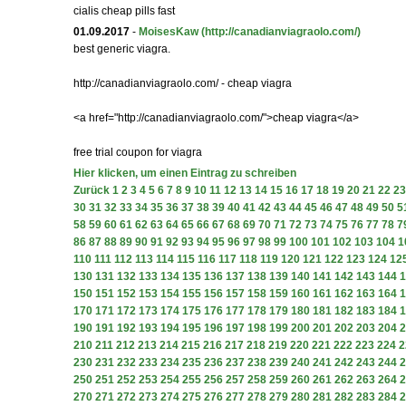
cialis cheap pills fast
01.09.2017
-
MoisesKaw
(http://canadianviagraolo.com/)
best generic viagra.
http://canadianviagraolo.com/ - cheap viagra
<a href="http://canadianviagraolo.com/">cheap viagra</a>
free trial coupon for viagra
Hier klicken, um einen Eintrag zu schreiben
Zurück
1
2
3
4
5
6
7
8
9
10
11
12
13
14
15
16
17
18
19
20
21
22
23
30
31
32
33
34
35
36
37
38
39
40
41
42
43
44
45
46
47
48
49
50
5
58
59
60
61
62
63
64
65
66
67
68
69
70
71
72
73
74
75
76
77
78
7
86
87
88
89
90
91
92
93
94
95
96
97
98
99
100
101
102
103
104
1
110
111
112
113
114
115
116
117
118
119
120
121
122
123
124
12
130
131
132
133
134
135
136
137
138
139
140
141
142
143
144
1
150
151
152
153
154
155
156
157
158
159
160
161
162
163
164
1
170
171
172
173
174
175
176
177
178
179
180
181
182
183
184
1
190
191
192
193
194
195
196
197
198
199
200
201
202
203
204
2
210
211
212
213
214
215
216
217
218
219
220
221
222
223
224
2
230
231
232
233
234
235
236
237
238
239
240
241
242
243
244
2
250
251
252
253
254
255
256
257
258
259
260
261
262
263
264
2
270
271
272
273
274
275
276
277
278
279
280
281
282
283
284
2