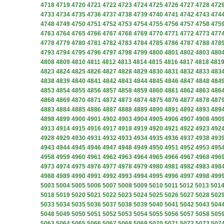
4718
4719
4720
4721
4722
4723
4724
4725
4726
4727
4728
472
4733
4734
4735
4736
4737
4738
4739
4740
4741
4742
4743
474
4748
4749
4750
4751
4752
4753
4754
4755
4756
4757
4758
475
4763
4764
4765
4766
4767
4768
4769
4770
4771
4772
4773
477
4778
4779
4780
4781
4782
4783
4784
4785
4786
4787
4788
478
4793
4794
4795
4796
4797
4798
4799
4800
4801
4802
4803
480
4808
4809
4810
4811
4812
4813
4814
4815
4816
4817
4818
481
4823
4824
4825
4826
4827
4828
4829
4830
4831
4832
4833
483
4838
4839
4840
4841
4842
4843
4844
4845
4846
4847
4848
484
4853
4854
4855
4856
4857
4858
4859
4860
4861
4862
4863
486
4868
4869
4870
4871
4872
4873
4874
4875
4876
4877
4878
487
4883
4884
4885
4886
4887
4888
4889
4890
4891
4892
4893
489
4898
4899
4900
4901
4902
4903
4904
4905
4906
4907
4908
490
4913
4914
4915
4916
4917
4918
4919
4920
4921
4922
4923
492
4928
4929
4930
4931
4932
4933
4934
4935
4936
4937
4938
493
4943
4944
4945
4946
4947
4948
4949
4950
4951
4952
4953
495
4958
4959
4960
4961
4962
4963
4964
4965
4966
4967
4968
496
4973
4974
4975
4976
4977
4978
4979
4980
4981
4982
4983
498
4988
4989
4990
4991
4992
4993
4994
4995
4996
4997
4998
499
5003
5004
5005
5006
5007
5008
5009
5010
5011
5012
5013
501
5018
5019
5020
5021
5022
5023
5024
5025
5026
5027
5028
502
5033
5034
5035
5036
5037
5038
5039
5040
5041
5042
5043
504
5048
5049
5050
5051
5052
5053
5054
5055
5056
5057
5058
505
5063
5064
5065
5066
5067
5068
5069
5070
5071
5072
5073
507