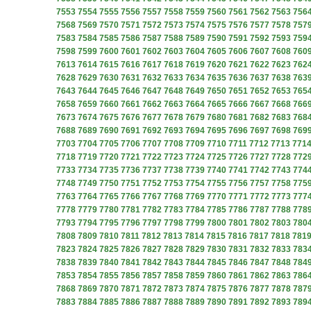
7553
7554
7555
7556
7557
7558
7559
7560
7561
7562
7563
756
7568
7569
7570
7571
7572
7573
7574
7575
7576
7577
7578
757
7583
7584
7585
7586
7587
7588
7589
7590
7591
7592
7593
759
7598
7599
7600
7601
7602
7603
7604
7605
7606
7607
7608
760
7613
7614
7615
7616
7617
7618
7619
7620
7621
7622
7623
762
7628
7629
7630
7631
7632
7633
7634
7635
7636
7637
7638
763
7643
7644
7645
7646
7647
7648
7649
7650
7651
7652
7653
765
7658
7659
7660
7661
7662
7663
7664
7665
7666
7667
7668
766
7673
7674
7675
7676
7677
7678
7679
7680
7681
7682
7683
768
7688
7689
7690
7691
7692
7693
7694
7695
7696
7697
7698
769
7703
7704
7705
7706
7707
7708
7709
7710
7711
7712
7713
771
7718
7719
7720
7721
7722
7723
7724
7725
7726
7727
7728
772
7733
7734
7735
7736
7737
7738
7739
7740
7741
7742
7743
774
7748
7749
7750
7751
7752
7753
7754
7755
7756
7757
7758
775
7763
7764
7765
7766
7767
7768
7769
7770
7771
7772
7773
777
7778
7779
7780
7781
7782
7783
7784
7785
7786
7787
7788
778
7793
7794
7795
7796
7797
7798
7799
7800
7801
7802
7803
780
7808
7809
7810
7811
7812
7813
7814
7815
7816
7817
7818
781
7823
7824
7825
7826
7827
7828
7829
7830
7831
7832
7833
783
7838
7839
7840
7841
7842
7843
7844
7845
7846
7847
7848
784
7853
7854
7855
7856
7857
7858
7859
7860
7861
7862
7863
786
7868
7869
7870
7871
7872
7873
7874
7875
7876
7877
7878
787
7883
7884
7885
7886
7887
7888
7889
7890
7891
7892
7893
789