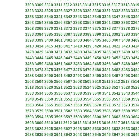
3308
3309
3310
3311
3312
3313
3314
3315
3316
3317
3318
331
3323
3324
3325
3326
3327
3328
3329
3330
3331
3332
3333
333
3338
3339
3340
3341
3342
3343
3344
3345
3346
3347
3348
334
3353
3354
3355
3356
3357
3358
3359
3360
3361
3362
3363
336
3368
3369
3370
3371
3372
3373
3374
3375
3376
3377
3378
337
3383
3384
3385
3386
3387
3388
3389
3390
3391
3392
3393
339
3398
3399
3400
3401
3402
3403
3404
3405
3406
3407
3408
340
3413
3414
3415
3416
3417
3418
3419
3420
3421
3422
3423
342
3428
3429
3430
3431
3432
3433
3434
3435
3436
3437
3438
343
3443
3444
3445
3446
3447
3448
3449
3450
3451
3452
3453
345
3458
3459
3460
3461
3462
3463
3464
3465
3466
3467
3468
346
3473
3474
3475
3476
3477
3478
3479
3480
3481
3482
3483
348
3488
3489
3490
3491
3492
3493
3494
3495
3496
3497
3498
349
3503
3504
3505
3506
3507
3508
3509
3510
3511
3512
3513
351
3518
3519
3520
3521
3522
3523
3524
3525
3526
3527
3528
352
3533
3534
3535
3536
3537
3538
3539
3540
3541
3542
3543
354
3548
3549
3550
3551
3552
3553
3554
3555
3556
3557
3558
355
3563
3564
3565
3566
3567
3568
3569
3570
3571
3572
3573
357
3578
3579
3580
3581
3582
3583
3584
3585
3586
3587
3588
358
3593
3594
3595
3596
3597
3598
3599
3600
3601
3602
3603
360
3608
3609
3610
3611
3612
3613
3614
3615
3616
3617
3618
361
3623
3624
3625
3626
3627
3628
3629
3630
3631
3632
3633
363
3638
3639
3640
3641
3642
3643
3644
3645
3646
3647
3648
364