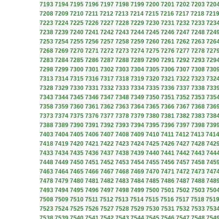
7193
7194
7195
7196
7197
7198
7199
7200
7201
7202
7203
720
7208
7209
7210
7211
7212
7213
7214
7215
7216
7217
7218
721
7223
7224
7225
7226
7227
7228
7229
7230
7231
7232
7233
723
7238
7239
7240
7241
7242
7243
7244
7245
7246
7247
7248
724
7253
7254
7255
7256
7257
7258
7259
7260
7261
7262
7263
726
7268
7269
7270
7271
7272
7273
7274
7275
7276
7277
7278
727
7283
7284
7285
7286
7287
7288
7289
7290
7291
7292
7293
729
7298
7299
7300
7301
7302
7303
7304
7305
7306
7307
7308
730
7313
7314
7315
7316
7317
7318
7319
7320
7321
7322
7323
732
7328
7329
7330
7331
7332
7333
7334
7335
7336
7337
7338
733
7343
7344
7345
7346
7347
7348
7349
7350
7351
7352
7353
735
7358
7359
7360
7361
7362
7363
7364
7365
7366
7367
7368
736
7373
7374
7375
7376
7377
7378
7379
7380
7381
7382
7383
738
7388
7389
7390
7391
7392
7393
7394
7395
7396
7397
7398
739
7403
7404
7405
7406
7407
7408
7409
7410
7411
7412
7413
741
7418
7419
7420
7421
7422
7423
7424
7425
7426
7427
7428
742
7433
7434
7435
7436
7437
7438
7439
7440
7441
7442
7443
744
7448
7449
7450
7451
7452
7453
7454
7455
7456
7457
7458
745
7463
7464
7465
7466
7467
7468
7469
7470
7471
7472
7473
747
7478
7479
7480
7481
7482
7483
7484
7485
7486
7487
7488
748
7493
7494
7495
7496
7497
7498
7499
7500
7501
7502
7503
750
7508
7509
7510
7511
7512
7513
7514
7515
7516
7517
7518
751
7523
7524
7525
7526
7527
7528
7529
7530
7531
7532
7533
753
7538
7539
7540
7541
7542
7543
7544
7545
7546
7547
7548
754