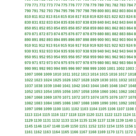
770
771
772
773
774
775
776
777
778
779
780
781
782
783
784
7
790
791
792
793
794
795
796
797
798
799
800
801
802
803
804
8
810
811
812
813
814
815
816
817
818
819
820
821
822
823
824
8
830
831
832
833
834
835
836
837
838
839
840
841
842
843
844
8
850
851
852
853
854
855
856
857
858
859
860
861
862
863
864
8
870
871
872
873
874
875
876
877
878
879
880
881
882
883
884
8
890
891
892
893
894
895
896
897
898
899
900
901
902
903
904
9
910
911
912
913
914
915
916
917
918
919
920
921
922
923
924
9
930
931
932
933
934
935
936
937
938
939
940
941
942
943
944
9
950
951
952
953
954
955
956
957
958
959
960
961
962
963
964
9
970
971
972
973
974
975
976
977
978
979
980
981
982
983
984
9
990
991
992
993
994
995
996
997
998
999
1000
1001
1002
1003
1007
1008
1009
1010
1011
1012
1013
1014
1015
1016
1017
101
1022
1023
1024
1025
1026
1027
1028
1029
1030
1031
1032
103
1037
1038
1039
1040
1041
1042
1043
1044
1045
1046
1047
104
1052
1053
1054
1055
1056
1057
1058
1059
1060
1061
1062
106
1067
1068
1069
1070
1071
1072
1073
1074
1075
1076
1077
107
1082
1083
1084
1085
1086
1087
1088
1089
1090
1091
1092
109
1097
1098
1099
1100
1101
1102
1103
1104
1105
1106
1107
1108
1113
1114
1115
1116
1117
1118
1119
1120
1121
1122
1123
1124
11
1129
1130
1131
1132
1133
1134
1135
1136
1137
1138
1139
1140
1
1145
1146
1147
1148
1149
1150
1151
1152
1153
1154
1155
1156
1
1161
1162
1163
1164
1165
1166
1167
1168
1169
1170
1171
1172
1