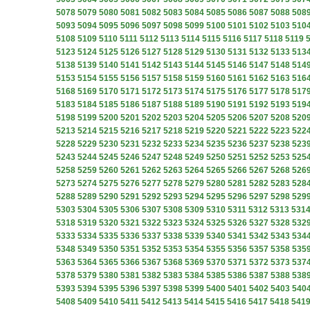
5078
5079
5080
5081
5082
5083
5084
5085
5086
5087
5088
508
5093
5094
5095
5096
5097
5098
5099
5100
5101
5102
5103
510
5108
5109
5110
5111
5112
5113
5114
5115
5116
5117
5118
5119
5123
5124
5125
5126
5127
5128
5129
5130
5131
5132
5133
513
5138
5139
5140
5141
5142
5143
5144
5145
5146
5147
5148
514
5153
5154
5155
5156
5157
5158
5159
5160
5161
5162
5163
516
5168
5169
5170
5171
5172
5173
5174
5175
5176
5177
5178
517
5183
5184
5185
5186
5187
5188
5189
5190
5191
5192
5193
519
5198
5199
5200
5201
5202
5203
5204
5205
5206
5207
5208
520
5213
5214
5215
5216
5217
5218
5219
5220
5221
5222
5223
522
5228
5229
5230
5231
5232
5233
5234
5235
5236
5237
5238
523
5243
5244
5245
5246
5247
5248
5249
5250
5251
5252
5253
525
5258
5259
5260
5261
5262
5263
5264
5265
5266
5267
5268
526
5273
5274
5275
5276
5277
5278
5279
5280
5281
5282
5283
528
5288
5289
5290
5291
5292
5293
5294
5295
5296
5297
5298
529
5303
5304
5305
5306
5307
5308
5309
5310
5311
5312
5313
531
5318
5319
5320
5321
5322
5323
5324
5325
5326
5327
5328
532
5333
5334
5335
5336
5337
5338
5339
5340
5341
5342
5343
534
5348
5349
5350
5351
5352
5353
5354
5355
5356
5357
5358
535
5363
5364
5365
5366
5367
5368
5369
5370
5371
5372
5373
537
5378
5379
5380
5381
5382
5383
5384
5385
5386
5387
5388
538
5393
5394
5395
5396
5397
5398
5399
5400
5401
5402
5403
540
5408
5409
5410
5411
5412
5413
5414
5415
5416
5417
5418
541