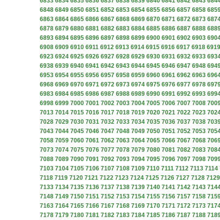
6833
6834
6835
6836
6837
6838
6839
6840
6841
6842
6843
684
6848
6849
6850
6851
6852
6853
6854
6855
6856
6857
6858
685
6863
6864
6865
6866
6867
6868
6869
6870
6871
6872
6873
687
6878
6879
6880
6881
6882
6883
6884
6885
6886
6887
6888
688
6893
6894
6895
6896
6897
6898
6899
6900
6901
6902
6903
690
6908
6909
6910
6911
6912
6913
6914
6915
6916
6917
6918
691
6923
6924
6925
6926
6927
6928
6929
6930
6931
6932
6933
693
6938
6939
6940
6941
6942
6943
6944
6945
6946
6947
6948
694
6953
6954
6955
6956
6957
6958
6959
6960
6961
6962
6963
696
6968
6969
6970
6971
6972
6973
6974
6975
6976
6977
6978
697
6983
6984
6985
6986
6987
6988
6989
6990
6991
6992
6993
699
6998
6999
7000
7001
7002
7003
7004
7005
7006
7007
7008
700
7013
7014
7015
7016
7017
7018
7019
7020
7021
7022
7023
702
7028
7029
7030
7031
7032
7033
7034
7035
7036
7037
7038
703
7043
7044
7045
7046
7047
7048
7049
7050
7051
7052
7053
705
7058
7059
7060
7061
7062
7063
7064
7065
7066
7067
7068
706
7073
7074
7075
7076
7077
7078
7079
7080
7081
7082
7083
708
7088
7089
7090
7091
7092
7093
7094
7095
7096
7097
7098
709
7103
7104
7105
7106
7107
7108
7109
7110
7111
7112
7113
7114
7118
7119
7120
7121
7122
7123
7124
7125
7126
7127
7128
7129
7133
7134
7135
7136
7137
7138
7139
7140
7141
7142
7143
714
7148
7149
7150
7151
7152
7153
7154
7155
7156
7157
7158
715
7163
7164
7165
7166
7167
7168
7169
7170
7171
7172
7173
717
7178
7179
7180
7181
7182
7183
7184
7185
7186
7187
7188
718