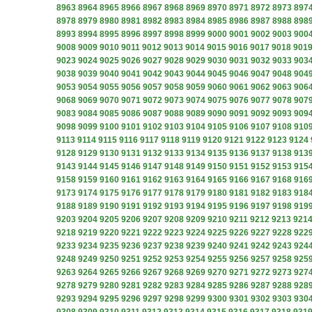
8963
8964
8965
8966
8967
8968
8969
8970
8971
8972
8973
897
8978
8979
8980
8981
8982
8983
8984
8985
8986
8987
8988
898
8993
8994
8995
8996
8997
8998
8999
9000
9001
9002
9003
900
9008
9009
9010
9011
9012
9013
9014
9015
9016
9017
9018
901
9023
9024
9025
9026
9027
9028
9029
9030
9031
9032
9033
903
9038
9039
9040
9041
9042
9043
9044
9045
9046
9047
9048
904
9053
9054
9055
9056
9057
9058
9059
9060
9061
9062
9063
906
9068
9069
9070
9071
9072
9073
9074
9075
9076
9077
9078
907
9083
9084
9085
9086
9087
9088
9089
9090
9091
9092
9093
909
9098
9099
9100
9101
9102
9103
9104
9105
9106
9107
9108
910
9113
9114
9115
9116
9117
9118
9119
9120
9121
9122
9123
9124
9128
9129
9130
9131
9132
9133
9134
9135
9136
9137
9138
913
9143
9144
9145
9146
9147
9148
9149
9150
9151
9152
9153
915
9158
9159
9160
9161
9162
9163
9164
9165
9166
9167
9168
916
9173
9174
9175
9176
9177
9178
9179
9180
9181
9182
9183
918
9188
9189
9190
9191
9192
9193
9194
9195
9196
9197
9198
919
9203
9204
9205
9206
9207
9208
9209
9210
9211
9212
9213
921
9218
9219
9220
9221
9222
9223
9224
9225
9226
9227
9228
922
9233
9234
9235
9236
9237
9238
9239
9240
9241
9242
9243
924
9248
9249
9250
9251
9252
9253
9254
9255
9256
9257
9258
925
9263
9264
9265
9266
9267
9268
9269
9270
9271
9272
9273
927
9278
9279
9280
9281
9282
9283
9284
9285
9286
9287
9288
928
9293
9294
9295
9296
9297
9298
9299
9300
9301
9302
9303
930