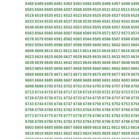
6488
6489
6490
6491
6492
6493
6494
6495
6496
6497
6498
649
6503
6504
6505
6506
6507
6508
6509
6510
6511
6512
6513
651
6518
6519
6520
6521
6522
6523
6524
6525
6526
6527
6528
652
6533
6534
6535
6536
6537
6538
6539
6540
6541
6542
6543
654
6548
6549
6550
6551
6552
6553
6554
6555
6556
6557
6558
655
6563
6564
6565
6566
6567
6568
6569
6570
6571
6572
6573
657
6578
6579
6580
6581
6582
6583
6584
6585
6586
6587
6588
658
6593
6594
6595
6596
6597
6598
6599
6600
6601
6602
6603
660
6608
6609
6610
6611
6612
6613
6614
6615
6616
6617
6618
661
6623
6624
6625
6626
6627
6628
6629
6630
6631
6632
6633
663
6638
6639
6640
6641
6642
6643
6644
6645
6646
6647
6648
664
6653
6654
6655
6656
6657
6658
6659
6660
6661
6662
6663
666
6668
6669
6670
6671
6672
6673
6674
6675
6676
6677
6678
667
6683
6684
6685
6686
6687
6688
6689
6690
6691
6692
6693
669
6698
6699
6700
6701
6702
6703
6704
6705
6706
6707
6708
670
6713
6714
6715
6716
6717
6718
6719
6720
6721
6722
6723
672
6728
6729
6730
6731
6732
6733
6734
6735
6736
6737
6738
673
6743
6744
6745
6746
6747
6748
6749
6750
6751
6752
6753
675
6758
6759
6760
6761
6762
6763
6764
6765
6766
6767
6768
676
6773
6774
6775
6776
6777
6778
6779
6780
6781
6782
6783
678
6788
6789
6790
6791
6792
6793
6794
6795
6796
6797
6798
679
6803
6804
6805
6806
6807
6808
6809
6810
6811
6812
6813
681
6818
6819
6820
6821
6822
6823
6824
6825
6826
6827
6828
682