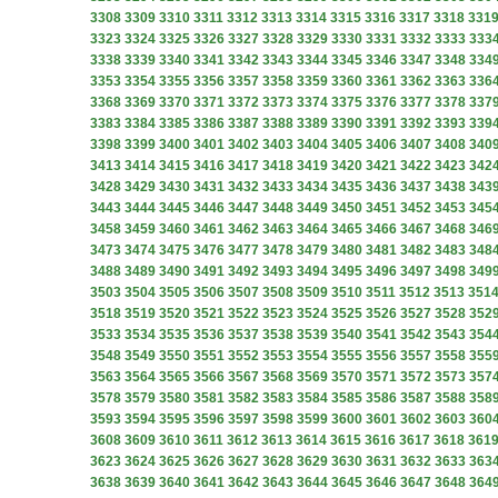
3308
3309
3310
3311
3312
3313
3314
3315
3316
3317
3318
331
3323
3324
3325
3326
3327
3328
3329
3330
3331
3332
3333
333
3338
3339
3340
3341
3342
3343
3344
3345
3346
3347
3348
334
3353
3354
3355
3356
3357
3358
3359
3360
3361
3362
3363
336
3368
3369
3370
3371
3372
3373
3374
3375
3376
3377
3378
337
3383
3384
3385
3386
3387
3388
3389
3390
3391
3392
3393
339
3398
3399
3400
3401
3402
3403
3404
3405
3406
3407
3408
340
3413
3414
3415
3416
3417
3418
3419
3420
3421
3422
3423
342
3428
3429
3430
3431
3432
3433
3434
3435
3436
3437
3438
343
3443
3444
3445
3446
3447
3448
3449
3450
3451
3452
3453
345
3458
3459
3460
3461
3462
3463
3464
3465
3466
3467
3468
346
3473
3474
3475
3476
3477
3478
3479
3480
3481
3482
3483
348
3488
3489
3490
3491
3492
3493
3494
3495
3496
3497
3498
349
3503
3504
3505
3506
3507
3508
3509
3510
3511
3512
3513
351
3518
3519
3520
3521
3522
3523
3524
3525
3526
3527
3528
352
3533
3534
3535
3536
3537
3538
3539
3540
3541
3542
3543
354
3548
3549
3550
3551
3552
3553
3554
3555
3556
3557
3558
355
3563
3564
3565
3566
3567
3568
3569
3570
3571
3572
3573
357
3578
3579
3580
3581
3582
3583
3584
3585
3586
3587
3588
358
3593
3594
3595
3596
3597
3598
3599
3600
3601
3602
3603
360
3608
3609
3610
3611
3612
3613
3614
3615
3616
3617
3618
361
3623
3624
3625
3626
3627
3628
3629
3630
3631
3632
3633
363
3638
3639
3640
3641
3642
3643
3644
3645
3646
3647
3648
364