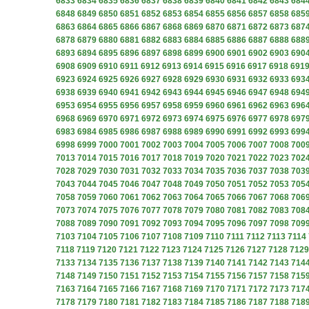
6833
6834
6835
6836
6837
6838
6839
6840
6841
6842
6843
684
6848
6849
6850
6851
6852
6853
6854
6855
6856
6857
6858
685
6863
6864
6865
6866
6867
6868
6869
6870
6871
6872
6873
687
6878
6879
6880
6881
6882
6883
6884
6885
6886
6887
6888
688
6893
6894
6895
6896
6897
6898
6899
6900
6901
6902
6903
690
6908
6909
6910
6911
6912
6913
6914
6915
6916
6917
6918
691
6923
6924
6925
6926
6927
6928
6929
6930
6931
6932
6933
693
6938
6939
6940
6941
6942
6943
6944
6945
6946
6947
6948
694
6953
6954
6955
6956
6957
6958
6959
6960
6961
6962
6963
696
6968
6969
6970
6971
6972
6973
6974
6975
6976
6977
6978
697
6983
6984
6985
6986
6987
6988
6989
6990
6991
6992
6993
699
6998
6999
7000
7001
7002
7003
7004
7005
7006
7007
7008
700
7013
7014
7015
7016
7017
7018
7019
7020
7021
7022
7023
702
7028
7029
7030
7031
7032
7033
7034
7035
7036
7037
7038
703
7043
7044
7045
7046
7047
7048
7049
7050
7051
7052
7053
705
7058
7059
7060
7061
7062
7063
7064
7065
7066
7067
7068
706
7073
7074
7075
7076
7077
7078
7079
7080
7081
7082
7083
708
7088
7089
7090
7091
7092
7093
7094
7095
7096
7097
7098
709
7103
7104
7105
7106
7107
7108
7109
7110
7111
7112
7113
7114
7118
7119
7120
7121
7122
7123
7124
7125
7126
7127
7128
7129
7133
7134
7135
7136
7137
7138
7139
7140
7141
7142
7143
714
7148
7149
7150
7151
7152
7153
7154
7155
7156
7157
7158
715
7163
7164
7165
7166
7167
7168
7169
7170
7171
7172
7173
717
7178
7179
7180
7181
7182
7183
7184
7185
7186
7187
7188
718