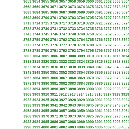
3653
3654
3655
3656
3657
3658
3659
3660
3661
3662
3663
366
3668
3669
3670
3671
3672
3673
3674
3675
3676
3677
3678
367
3683
3684
3685
3686
3687
3688
3689
3690
3691
3692
3693
369
3698
3699
3700
3701
3702
3703
3704
3705
3706
3707
3708
370
3713
3714
3715
3716
3717
3718
3719
3720
3721
3722
3723
372
3728
3729
3730
3731
3732
3733
3734
3735
3736
3737
3738
373
3743
3744
3745
3746
3747
3748
3749
3750
3751
3752
3753
375
3758
3759
3760
3761
3762
3763
3764
3765
3766
3767
3768
376
3773
3774
3775
3776
3777
3778
3779
3780
3781
3782
3783
378
3788
3789
3790
3791
3792
3793
3794
3795
3796
3797
3798
379
3803
3804
3805
3806
3807
3808
3809
3810
3811
3812
3813
381
3818
3819
3820
3821
3822
3823
3824
3825
3826
3827
3828
382
3833
3834
3835
3836
3837
3838
3839
3840
3841
3842
3843
384
3848
3849
3850
3851
3852
3853
3854
3855
3856
3857
3858
385
3863
3864
3865
3866
3867
3868
3869
3870
3871
3872
3873
387
3878
3879
3880
3881
3882
3883
3884
3885
3886
3887
3888
388
3893
3894
3895
3896
3897
3898
3899
3900
3901
3902
3903
390
3908
3909
3910
3911
3912
3913
3914
3915
3916
3917
3918
391
3923
3924
3925
3926
3927
3928
3929
3930
3931
3932
3933
393
3938
3939
3940
3941
3942
3943
3944
3945
3946
3947
3948
394
3953
3954
3955
3956
3957
3958
3959
3960
3961
3962
3963
396
3968
3969
3970
3971
3972
3973
3974
3975
3976
3977
3978
397
3983
3984
3985
3986
3987
3988
3989
3990
3991
3992
3993
399
3998
3999
4000
4001
4002
4003
4004
4005
4006
4007
4008
400