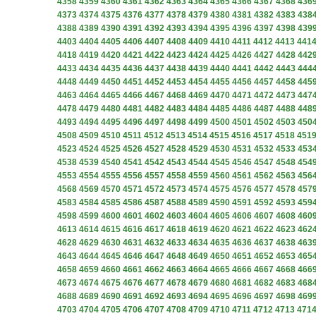
4358
4359
4360
4361
4362
4363
4364
4365
4366
4367
4368
436
4373
4374
4375
4376
4377
4378
4379
4380
4381
4382
4383
438
4388
4389
4390
4391
4392
4393
4394
4395
4396
4397
4398
439
4403
4404
4405
4406
4407
4408
4409
4410
4411
4412
4413
441
4418
4419
4420
4421
4422
4423
4424
4425
4426
4427
4428
442
4433
4434
4435
4436
4437
4438
4439
4440
4441
4442
4443
444
4448
4449
4450
4451
4452
4453
4454
4455
4456
4457
4458
445
4463
4464
4465
4466
4467
4468
4469
4470
4471
4472
4473
447
4478
4479
4480
4481
4482
4483
4484
4485
4486
4487
4488
448
4493
4494
4495
4496
4497
4498
4499
4500
4501
4502
4503
450
4508
4509
4510
4511
4512
4513
4514
4515
4516
4517
4518
451
4523
4524
4525
4526
4527
4528
4529
4530
4531
4532
4533
453
4538
4539
4540
4541
4542
4543
4544
4545
4546
4547
4548
454
4553
4554
4555
4556
4557
4558
4559
4560
4561
4562
4563
456
4568
4569
4570
4571
4572
4573
4574
4575
4576
4577
4578
457
4583
4584
4585
4586
4587
4588
4589
4590
4591
4592
4593
459
4598
4599
4600
4601
4602
4603
4604
4605
4606
4607
4608
460
4613
4614
4615
4616
4617
4618
4619
4620
4621
4622
4623
462
4628
4629
4630
4631
4632
4633
4634
4635
4636
4637
4638
463
4643
4644
4645
4646
4647
4648
4649
4650
4651
4652
4653
465
4658
4659
4660
4661
4662
4663
4664
4665
4666
4667
4668
466
4673
4674
4675
4676
4677
4678
4679
4680
4681
4682
4683
468
4688
4689
4690
4691
4692
4693
4694
4695
4696
4697
4698
469
4703
4704
4705
4706
4707
4708
4709
4710
4711
4712
4713
471