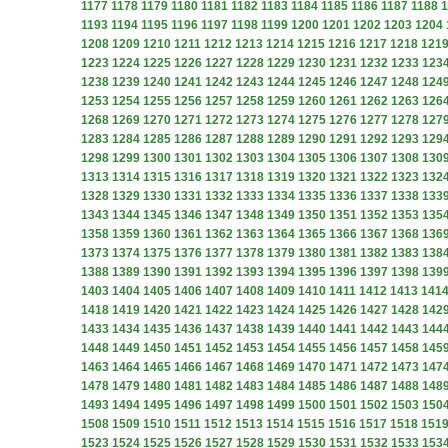
1177
1178
1179
1180
1181
1182
1183
1184
1185
1186
1187
1188
1
1193
1194
1195
1196
1197
1198
1199
1200
1201
1202
1203
1204
1208
1209
1210
1211
1212
1213
1214
1215
1216
1217
1218
121
1223
1224
1225
1226
1227
1228
1229
1230
1231
1232
1233
123
1238
1239
1240
1241
1242
1243
1244
1245
1246
1247
1248
124
1253
1254
1255
1256
1257
1258
1259
1260
1261
1262
1263
126
1268
1269
1270
1271
1272
1273
1274
1275
1276
1277
1278
127
1283
1284
1285
1286
1287
1288
1289
1290
1291
1292
1293
129
1298
1299
1300
1301
1302
1303
1304
1305
1306
1307
1308
130
1313
1314
1315
1316
1317
1318
1319
1320
1321
1322
1323
132
1328
1329
1330
1331
1332
1333
1334
1335
1336
1337
1338
133
1343
1344
1345
1346
1347
1348
1349
1350
1351
1352
1353
135
1358
1359
1360
1361
1362
1363
1364
1365
1366
1367
1368
136
1373
1374
1375
1376
1377
1378
1379
1380
1381
1382
1383
138
1388
1389
1390
1391
1392
1393
1394
1395
1396
1397
1398
139
1403
1404
1405
1406
1407
1408
1409
1410
1411
1412
1413
141
1418
1419
1420
1421
1422
1423
1424
1425
1426
1427
1428
142
1433
1434
1435
1436
1437
1438
1439
1440
1441
1442
1443
144
1448
1449
1450
1451
1452
1453
1454
1455
1456
1457
1458
145
1463
1464
1465
1466
1467
1468
1469
1470
1471
1472
1473
147
1478
1479
1480
1481
1482
1483
1484
1485
1486
1487
1488
148
1493
1494
1495
1496
1497
1498
1499
1500
1501
1502
1503
150
1508
1509
1510
1511
1512
1513
1514
1515
1516
1517
1518
151
1523
1524
1525
1526
1527
1528
1529
1530
1531
1532
1533
153