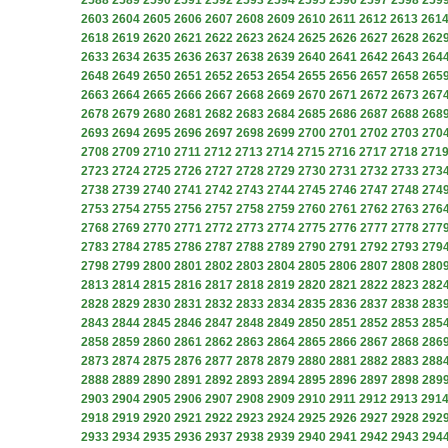
2588
2589
2590
2591
2592
2593
2594
2595
2596
2597
2598
259
2603
2604
2605
2606
2607
2608
2609
2610
2611
2612
2613
261
2618
2619
2620
2621
2622
2623
2624
2625
2626
2627
2628
262
2633
2634
2635
2636
2637
2638
2639
2640
2641
2642
2643
264
2648
2649
2650
2651
2652
2653
2654
2655
2656
2657
2658
265
2663
2664
2665
2666
2667
2668
2669
2670
2671
2672
2673
267
2678
2679
2680
2681
2682
2683
2684
2685
2686
2687
2688
268
2693
2694
2695
2696
2697
2698
2699
2700
2701
2702
2703
270
2708
2709
2710
2711
2712
2713
2714
2715
2716
2717
2718
271
2723
2724
2725
2726
2727
2728
2729
2730
2731
2732
2733
273
2738
2739
2740
2741
2742
2743
2744
2745
2746
2747
2748
274
2753
2754
2755
2756
2757
2758
2759
2760
2761
2762
2763
276
2768
2769
2770
2771
2772
2773
2774
2775
2776
2777
2778
277
2783
2784
2785
2786
2787
2788
2789
2790
2791
2792
2793
279
2798
2799
2800
2801
2802
2803
2804
2805
2806
2807
2808
280
2813
2814
2815
2816
2817
2818
2819
2820
2821
2822
2823
282
2828
2829
2830
2831
2832
2833
2834
2835
2836
2837
2838
283
2843
2844
2845
2846
2847
2848
2849
2850
2851
2852
2853
285
2858
2859
2860
2861
2862
2863
2864
2865
2866
2867
2868
286
2873
2874
2875
2876
2877
2878
2879
2880
2881
2882
2883
288
2888
2889
2890
2891
2892
2893
2894
2895
2896
2897
2898
289
2903
2904
2905
2906
2907
2908
2909
2910
2911
2912
2913
291
2918
2919
2920
2921
2922
2923
2924
2925
2926
2927
2928
292
2933
2934
2935
2936
2937
2938
2939
2940
2941
2942
2943
294