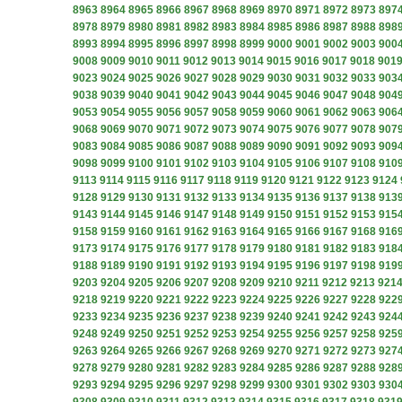
8963
8964
8965
8966
8967
8968
8969
8970
8971
8972
8973
897
8978
8979
8980
8981
8982
8983
8984
8985
8986
8987
8988
898
8993
8994
8995
8996
8997
8998
8999
9000
9001
9002
9003
900
9008
9009
9010
9011
9012
9013
9014
9015
9016
9017
9018
901
9023
9024
9025
9026
9027
9028
9029
9030
9031
9032
9033
903
9038
9039
9040
9041
9042
9043
9044
9045
9046
9047
9048
904
9053
9054
9055
9056
9057
9058
9059
9060
9061
9062
9063
906
9068
9069
9070
9071
9072
9073
9074
9075
9076
9077
9078
907
9083
9084
9085
9086
9087
9088
9089
9090
9091
9092
9093
909
9098
9099
9100
9101
9102
9103
9104
9105
9106
9107
9108
910
9113
9114
9115
9116
9117
9118
9119
9120
9121
9122
9123
9124
9128
9129
9130
9131
9132
9133
9134
9135
9136
9137
9138
913
9143
9144
9145
9146
9147
9148
9149
9150
9151
9152
9153
915
9158
9159
9160
9161
9162
9163
9164
9165
9166
9167
9168
916
9173
9174
9175
9176
9177
9178
9179
9180
9181
9182
9183
918
9188
9189
9190
9191
9192
9193
9194
9195
9196
9197
9198
919
9203
9204
9205
9206
9207
9208
9209
9210
9211
9212
9213
921
9218
9219
9220
9221
9222
9223
9224
9225
9226
9227
9228
922
9233
9234
9235
9236
9237
9238
9239
9240
9241
9242
9243
924
9248
9249
9250
9251
9252
9253
9254
9255
9256
9257
9258
925
9263
9264
9265
9266
9267
9268
9269
9270
9271
9272
9273
927
9278
9279
9280
9281
9282
9283
9284
9285
9286
9287
9288
928
9293
9294
9295
9296
9297
9298
9299
9300
9301
9302
9303
930