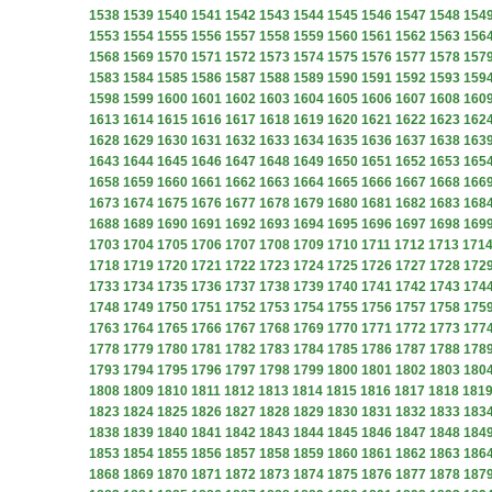
1538
1539
1540
1541
1542
1543
1544
1545
1546
1547
1548
154
1553
1554
1555
1556
1557
1558
1559
1560
1561
1562
1563
156
1568
1569
1570
1571
1572
1573
1574
1575
1576
1577
1578
157
1583
1584
1585
1586
1587
1588
1589
1590
1591
1592
1593
159
1598
1599
1600
1601
1602
1603
1604
1605
1606
1607
1608
160
1613
1614
1615
1616
1617
1618
1619
1620
1621
1622
1623
162
1628
1629
1630
1631
1632
1633
1634
1635
1636
1637
1638
163
1643
1644
1645
1646
1647
1648
1649
1650
1651
1652
1653
165
1658
1659
1660
1661
1662
1663
1664
1665
1666
1667
1668
166
1673
1674
1675
1676
1677
1678
1679
1680
1681
1682
1683
168
1688
1689
1690
1691
1692
1693
1694
1695
1696
1697
1698
169
1703
1704
1705
1706
1707
1708
1709
1710
1711
1712
1713
171
1718
1719
1720
1721
1722
1723
1724
1725
1726
1727
1728
172
1733
1734
1735
1736
1737
1738
1739
1740
1741
1742
1743
174
1748
1749
1750
1751
1752
1753
1754
1755
1756
1757
1758
175
1763
1764
1765
1766
1767
1768
1769
1770
1771
1772
1773
177
1778
1779
1780
1781
1782
1783
1784
1785
1786
1787
1788
178
1793
1794
1795
1796
1797
1798
1799
1800
1801
1802
1803
180
1808
1809
1810
1811
1812
1813
1814
1815
1816
1817
1818
181
1823
1824
1825
1826
1827
1828
1829
1830
1831
1832
1833
183
1838
1839
1840
1841
1842
1843
1844
1845
1846
1847
1848
184
1853
1854
1855
1856
1857
1858
1859
1860
1861
1862
1863
186
1868
1869
1870
1871
1872
1873
1874
1875
1876
1877
1878
187