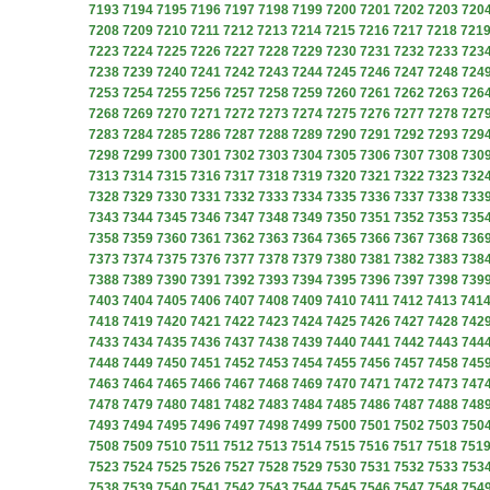
7193
7194
7195
7196
7197
7198
7199
7200
7201
7202
7203
720
7208
7209
7210
7211
7212
7213
7214
7215
7216
7217
7218
721
7223
7224
7225
7226
7227
7228
7229
7230
7231
7232
7233
723
7238
7239
7240
7241
7242
7243
7244
7245
7246
7247
7248
724
7253
7254
7255
7256
7257
7258
7259
7260
7261
7262
7263
726
7268
7269
7270
7271
7272
7273
7274
7275
7276
7277
7278
727
7283
7284
7285
7286
7287
7288
7289
7290
7291
7292
7293
729
7298
7299
7300
7301
7302
7303
7304
7305
7306
7307
7308
730
7313
7314
7315
7316
7317
7318
7319
7320
7321
7322
7323
732
7328
7329
7330
7331
7332
7333
7334
7335
7336
7337
7338
733
7343
7344
7345
7346
7347
7348
7349
7350
7351
7352
7353
735
7358
7359
7360
7361
7362
7363
7364
7365
7366
7367
7368
736
7373
7374
7375
7376
7377
7378
7379
7380
7381
7382
7383
738
7388
7389
7390
7391
7392
7393
7394
7395
7396
7397
7398
739
7403
7404
7405
7406
7407
7408
7409
7410
7411
7412
7413
741
7418
7419
7420
7421
7422
7423
7424
7425
7426
7427
7428
742
7433
7434
7435
7436
7437
7438
7439
7440
7441
7442
7443
744
7448
7449
7450
7451
7452
7453
7454
7455
7456
7457
7458
745
7463
7464
7465
7466
7467
7468
7469
7470
7471
7472
7473
747
7478
7479
7480
7481
7482
7483
7484
7485
7486
7487
7488
748
7493
7494
7495
7496
7497
7498
7499
7500
7501
7502
7503
750
7508
7509
7510
7511
7512
7513
7514
7515
7516
7517
7518
751
7523
7524
7525
7526
7527
7528
7529
7530
7531
7532
7533
753
7538
7539
7540
7541
7542
7543
7544
7545
7546
7547
7548
754