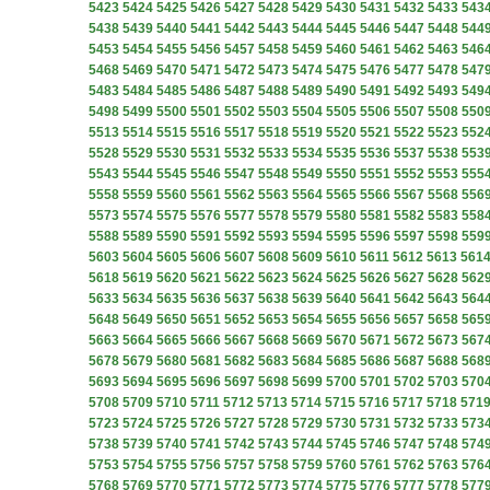
5423
5424
5425
5426
5427
5428
5429
5430
5431
5432
5433
543
5438
5439
5440
5441
5442
5443
5444
5445
5446
5447
5448
544
5453
5454
5455
5456
5457
5458
5459
5460
5461
5462
5463
546
5468
5469
5470
5471
5472
5473
5474
5475
5476
5477
5478
547
5483
5484
5485
5486
5487
5488
5489
5490
5491
5492
5493
549
5498
5499
5500
5501
5502
5503
5504
5505
5506
5507
5508
550
5513
5514
5515
5516
5517
5518
5519
5520
5521
5522
5523
552
5528
5529
5530
5531
5532
5533
5534
5535
5536
5537
5538
553
5543
5544
5545
5546
5547
5548
5549
5550
5551
5552
5553
555
5558
5559
5560
5561
5562
5563
5564
5565
5566
5567
5568
556
5573
5574
5575
5576
5577
5578
5579
5580
5581
5582
5583
558
5588
5589
5590
5591
5592
5593
5594
5595
5596
5597
5598
559
5603
5604
5605
5606
5607
5608
5609
5610
5611
5612
5613
561
5618
5619
5620
5621
5622
5623
5624
5625
5626
5627
5628
562
5633
5634
5635
5636
5637
5638
5639
5640
5641
5642
5643
564
5648
5649
5650
5651
5652
5653
5654
5655
5656
5657
5658
565
5663
5664
5665
5666
5667
5668
5669
5670
5671
5672
5673
567
5678
5679
5680
5681
5682
5683
5684
5685
5686
5687
5688
568
5693
5694
5695
5696
5697
5698
5699
5700
5701
5702
5703
570
5708
5709
5710
5711
5712
5713
5714
5715
5716
5717
5718
571
5723
5724
5725
5726
5727
5728
5729
5730
5731
5732
5733
573
5738
5739
5740
5741
5742
5743
5744
5745
5746
5747
5748
574
5753
5754
5755
5756
5757
5758
5759
5760
5761
5762
5763
576
5768
5769
5770
5771
5772
5773
5774
5775
5776
5777
5778
577