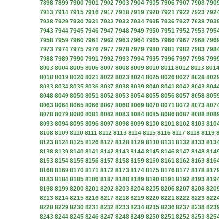
7898
7899
7900
7901
7902
7903
7904
7905
7906
7907
7908
790
7913
7914
7915
7916
7917
7918
7919
7920
7921
7922
7923
792
7928
7929
7930
7931
7932
7933
7934
7935
7936
7937
7938
793
7943
7944
7945
7946
7947
7948
7949
7950
7951
7952
7953
795
7958
7959
7960
7961
7962
7963
7964
7965
7966
7967
7968
796
7973
7974
7975
7976
7977
7978
7979
7980
7981
7982
7983
798
7988
7989
7990
7991
7992
7993
7994
7995
7996
7997
7998
799
8003
8004
8005
8006
8007
8008
8009
8010
8011
8012
8013
801
8018
8019
8020
8021
8022
8023
8024
8025
8026
8027
8028
802
8033
8034
8035
8036
8037
8038
8039
8040
8041
8042
8043
804
8048
8049
8050
8051
8052
8053
8054
8055
8056
8057
8058
805
8063
8064
8065
8066
8067
8068
8069
8070
8071
8072
8073
807
8078
8079
8080
8081
8082
8083
8084
8085
8086
8087
8088
808
8093
8094
8095
8096
8097
8098
8099
8100
8101
8102
8103
810
8108
8109
8110
8111
8112
8113
8114
8115
8116
8117
8118
8119
8123
8124
8125
8126
8127
8128
8129
8130
8131
8132
8133
813
8138
8139
8140
8141
8142
8143
8144
8145
8146
8147
8148
814
8153
8154
8155
8156
8157
8158
8159
8160
8161
8162
8163
816
8168
8169
8170
8171
8172
8173
8174
8175
8176
8177
8178
817
8183
8184
8185
8186
8187
8188
8189
8190
8191
8192
8193
819
8198
8199
8200
8201
8202
8203
8204
8205
8206
8207
8208
820
8213
8214
8215
8216
8217
8218
8219
8220
8221
8222
8223
822
8228
8229
8230
8231
8232
8233
8234
8235
8236
8237
8238
823
8243
8244
8245
8246
8247
8248
8249
8250
8251
8252
8253
825