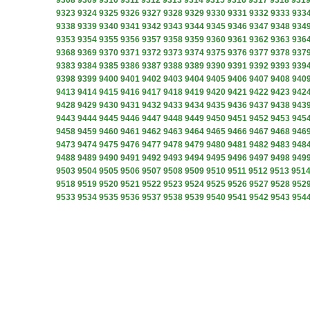
9308
9309
9310
9311
9312
9313
9314
9315
9316
9317
9318
931
9323
9324
9325
9326
9327
9328
9329
9330
9331
9332
9333
933
9338
9339
9340
9341
9342
9343
9344
9345
9346
9347
9348
934
9353
9354
9355
9356
9357
9358
9359
9360
9361
9362
9363
936
9368
9369
9370
9371
9372
9373
9374
9375
9376
9377
9378
937
9383
9384
9385
9386
9387
9388
9389
9390
9391
9392
9393
939
9398
9399
9400
9401
9402
9403
9404
9405
9406
9407
9408
940
9413
9414
9415
9416
9417
9418
9419
9420
9421
9422
9423
942
9428
9429
9430
9431
9432
9433
9434
9435
9436
9437
9438
943
9443
9444
9445
9446
9447
9448
9449
9450
9451
9452
9453
945
9458
9459
9460
9461
9462
9463
9464
9465
9466
9467
9468
946
9473
9474
9475
9476
9477
9478
9479
9480
9481
9482
9483
948
9488
9489
9490
9491
9492
9493
9494
9495
9496
9497
9498
949
9503
9504
9505
9506
9507
9508
9509
9510
9511
9512
9513
951
9518
9519
9520
9521
9522
9523
9524
9525
9526
9527
9528
952
9533
9534
9535
9536
9537
9538
9539
9540
9541
9542
9543
954