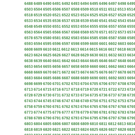
6488
6489
6490
6491
6492
6493
6494
6495
6496
6497
6498
649
6503
6504
6505
6506
6507
6508
6509
6510
6511
6512
6513
651
6518
6519
6520
6521
6522
6523
6524
6525
6526
6527
6528
652
6533
6534
6535
6536
6537
6538
6539
6540
6541
6542
6543
654
6548
6549
6550
6551
6552
6553
6554
6555
6556
6557
6558
655
6563
6564
6565
6566
6567
6568
6569
6570
6571
6572
6573
657
6578
6579
6580
6581
6582
6583
6584
6585
6586
6587
6588
658
6593
6594
6595
6596
6597
6598
6599
6600
6601
6602
6603
660
6608
6609
6610
6611
6612
6613
6614
6615
6616
6617
6618
661
6623
6624
6625
6626
6627
6628
6629
6630
6631
6632
6633
663
6638
6639
6640
6641
6642
6643
6644
6645
6646
6647
6648
664
6653
6654
6655
6656
6657
6658
6659
6660
6661
6662
6663
666
6668
6669
6670
6671
6672
6673
6674
6675
6676
6677
6678
667
6683
6684
6685
6686
6687
6688
6689
6690
6691
6692
6693
669
6698
6699
6700
6701
6702
6703
6704
6705
6706
6707
6708
670
6713
6714
6715
6716
6717
6718
6719
6720
6721
6722
6723
672
6728
6729
6730
6731
6732
6733
6734
6735
6736
6737
6738
673
6743
6744
6745
6746
6747
6748
6749
6750
6751
6752
6753
675
6758
6759
6760
6761
6762
6763
6764
6765
6766
6767
6768
676
6773
6774
6775
6776
6777
6778
6779
6780
6781
6782
6783
678
6788
6789
6790
6791
6792
6793
6794
6795
6796
6797
6798
679
6803
6804
6805
6806
6807
6808
6809
6810
6811
6812
6813
681
6818
6819
6820
6821
6822
6823
6824
6825
6826
6827
6828
682