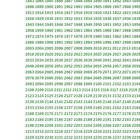
1883
1884
1885
1886
1887
1888
1889
1890
1891
1892
1893
189
1898
1899
1900
1901
1902
1903
1904
1905
1906
1907
1908
190
1913
1914
1915
1916
1917
1918
1919
1920
1921
1922
1923
192
1928
1929
1930
1931
1932
1933
1934
1935
1936
1937
1938
193
1943
1944
1945
1946
1947
1948
1949
1950
1951
1952
1953
195
1958
1959
1960
1961
1962
1963
1964
1965
1966
1967
1968
196
1973
1974
1975
1976
1977
1978
1979
1980
1981
1982
1983
198
1988
1989
1990
1991
1992
1993
1994
1995
1996
1997
1998
199
2003
2004
2005
2006
2007
2008
2009
2010
2011
2012
2013
201
2018
2019
2020
2021
2022
2023
2024
2025
2026
2027
2028
202
2033
2034
2035
2036
2037
2038
2039
2040
2041
2042
2043
204
2048
2049
2050
2051
2052
2053
2054
2055
2056
2057
2058
205
2063
2064
2065
2066
2067
2068
2069
2070
2071
2072
2073
207
2078
2079
2080
2081
2082
2083
2084
2085
2086
2087
2088
208
2093
2094
2095
2096
2097
2098
2099
2100
2101
2102
2103
210
2108
2109
2110
2111
2112
2113
2114
2115
2116
2117
2118
2119
2123
2124
2125
2126
2127
2128
2129
2130
2131
2132
2133
213
2138
2139
2140
2141
2142
2143
2144
2145
2146
2147
2148
214
2153
2154
2155
2156
2157
2158
2159
2160
2161
2162
2163
216
2168
2169
2170
2171
2172
2173
2174
2175
2176
2177
2178
217
2183
2184
2185
2186
2187
2188
2189
2190
2191
2192
2193
219
2198
2199
2200
2201
2202
2203
2204
2205
2206
2207
2208
220
2213
2214
2215
2216
2217
2218
2219
2220
2221
2222
2223
222
2228
2229
2230
2231
2232
2233
2234
2235
2236
2237
2238
223