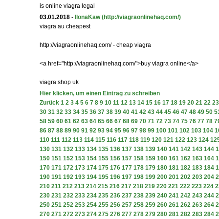
is online viagra legal
03.01.2018
-
IlonaKaw
(http://viagraonlinehaq.com/)
viagra au cheapest
http://viagraonlinehaq.com/ - cheap viagra
<a href="http://viagraonlinehaq.com/">buy viagra online</a>
viagra shop uk
Hier klicken, um einen Eintrag zu schreiben
Zurück
1
2
3
4
5
6
7
8
9
10
11
12
13
14
15
16
17
18
19
20
21
22
23
30
31
32
33
34
35
36
37
38
39
40
41
42
43
44
45
46
47
48
49
50
5
58
59
60
61
62
63
64
65
66
67
68
69
70
71
72
73
74
75
76
77
78
7
86
87
88
89
90
91
92
93
94
95
96
97
98
99
100
101
102
103
104
1
110
111
112
113
114
115
116
117
118
119
120
121
122
123
124
12
130
131
132
133
134
135
136
137
138
139
140
141
142
143
144
1
150
151
152
153
154
155
156
157
158
159
160
161
162
163
164
1
170
171
172
173
174
175
176
177
178
179
180
181
182
183
184
1
190
191
192
193
194
195
196
197
198
199
200
201
202
203
204
2
210
211
212
213
214
215
216
217
218
219
220
221
222
223
224
2
230
231
232
233
234
235
236
237
238
239
240
241
242
243
244
2
250
251
252
253
254
255
256
257
258
259
260
261
262
263
264
2
270
271
272
273
274
275
276
277
278
279
280
281
282
283
284
2