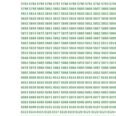
5783
5784
5785
5786
5787
5788
5789
5790
5791
5792
5793
579
5798
5799
5800
5801
5802
5803
5804
5805
5806
5807
5808
580
5813
5814
5815
5816
5817
5818
5819
5820
5821
5822
5823
582
5828
5829
5830
5831
5832
5833
5834
5835
5836
5837
5838
583
5843
5844
5845
5846
5847
5848
5849
5850
5851
5852
5853
585
5858
5859
5860
5861
5862
5863
5864
5865
5866
5867
5868
586
5873
5874
5875
5876
5877
5878
5879
5880
5881
5882
5883
588
5888
5889
5890
5891
5892
5893
5894
5895
5896
5897
5898
589
5903
5904
5905
5906
5907
5908
5909
5910
5911
5912
5913
591
5918
5919
5920
5921
5922
5923
5924
5925
5926
5927
5928
592
5933
5934
5935
5936
5937
5938
5939
5940
5941
5942
5943
594
5948
5949
5950
5951
5952
5953
5954
5955
5956
5957
5958
595
5963
5964
5965
5966
5967
5968
5969
5970
5971
5972
5973
597
5978
5979
5980
5981
5982
5983
5984
5985
5986
5987
5988
598
5993
5994
5995
5996
5997
5998
5999
6000
6001
6002
6003
600
6008
6009
6010
6011
6012
6013
6014
6015
6016
6017
6018
601
6023
6024
6025
6026
6027
6028
6029
6030
6031
6032
6033
603
6038
6039
6040
6041
6042
6043
6044
6045
6046
6047
6048
604
6053
6054
6055
6056
6057
6058
6059
6060
6061
6062
6063
606
6068
6069
6070
6071
6072
6073
6074
6075
6076
6077
6078
607
6083
6084
6085
6086
6087
6088
6089
6090
6091
6092
6093
609
6098
6099
6100
6101
6102
6103
6104
6105
6106
6107
6108
610
6113
6114
6115
6116
6117
6118
6119
6120
6121
6122
6123
6124