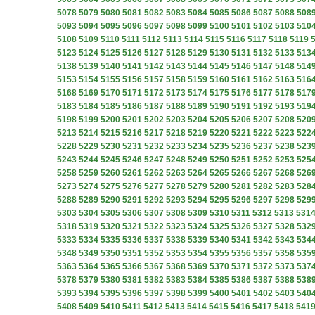
5078
5079
5080
5081
5082
5083
5084
5085
5086
5087
5088
508
5093
5094
5095
5096
5097
5098
5099
5100
5101
5102
5103
510
5108
5109
5110
5111
5112
5113
5114
5115
5116
5117
5118
5119
5123
5124
5125
5126
5127
5128
5129
5130
5131
5132
5133
513
5138
5139
5140
5141
5142
5143
5144
5145
5146
5147
5148
514
5153
5154
5155
5156
5157
5158
5159
5160
5161
5162
5163
516
5168
5169
5170
5171
5172
5173
5174
5175
5176
5177
5178
517
5183
5184
5185
5186
5187
5188
5189
5190
5191
5192
5193
519
5198
5199
5200
5201
5202
5203
5204
5205
5206
5207
5208
520
5213
5214
5215
5216
5217
5218
5219
5220
5221
5222
5223
522
5228
5229
5230
5231
5232
5233
5234
5235
5236
5237
5238
523
5243
5244
5245
5246
5247
5248
5249
5250
5251
5252
5253
525
5258
5259
5260
5261
5262
5263
5264
5265
5266
5267
5268
526
5273
5274
5275
5276
5277
5278
5279
5280
5281
5282
5283
528
5288
5289
5290
5291
5292
5293
5294
5295
5296
5297
5298
529
5303
5304
5305
5306
5307
5308
5309
5310
5311
5312
5313
531
5318
5319
5320
5321
5322
5323
5324
5325
5326
5327
5328
532
5333
5334
5335
5336
5337
5338
5339
5340
5341
5342
5343
534
5348
5349
5350
5351
5352
5353
5354
5355
5356
5357
5358
535
5363
5364
5365
5366
5367
5368
5369
5370
5371
5372
5373
537
5378
5379
5380
5381
5382
5383
5384
5385
5386
5387
5388
538
5393
5394
5395
5396
5397
5398
5399
5400
5401
5402
5403
540
5408
5409
5410
5411
5412
5413
5414
5415
5416
5417
5418
541