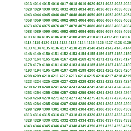
4013
4014
4015
4016
4017
4018
4019
4020
4021
4022
4023
402
4028
4029
4030
4031
4032
4033
4034
4035
4036
4037
4038
403
4043
4044
4045
4046
4047
4048
4049
4050
4051
4052
4053
405
4058
4059
4060
4061
4062
4063
4064
4065
4066
4067
4068
406
4073
4074
4075
4076
4077
4078
4079
4080
4081
4082
4083
408
4088
4089
4090
4091
4092
4093
4094
4095
4096
4097
4098
409
4103
4104
4105
4106
4107
4108
4109
4110
4111
4112
4113
4114
4118
4119
4120
4121
4122
4123
4124
4125
4126
4127
4128
4129
4133
4134
4135
4136
4137
4138
4139
4140
4141
4142
4143
414
4148
4149
4150
4151
4152
4153
4154
4155
4156
4157
4158
415
4163
4164
4165
4166
4167
4168
4169
4170
4171
4172
4173
417
4178
4179
4180
4181
4182
4183
4184
4185
4186
4187
4188
418
4193
4194
4195
4196
4197
4198
4199
4200
4201
4202
4203
420
4208
4209
4210
4211
4212
4213
4214
4215
4216
4217
4218
421
4223
4224
4225
4226
4227
4228
4229
4230
4231
4232
4233
423
4238
4239
4240
4241
4242
4243
4244
4245
4246
4247
4248
424
4253
4254
4255
4256
4257
4258
4259
4260
4261
4262
4263
426
4268
4269
4270
4271
4272
4273
4274
4275
4276
4277
4278
427
4283
4284
4285
4286
4287
4288
4289
4290
4291
4292
4293
429
4298
4299
4300
4301
4302
4303
4304
4305
4306
4307
4308
430
4313
4314
4315
4316
4317
4318
4319
4320
4321
4322
4323
432
4328
4329
4330
4331
4332
4333
4334
4335
4336
4337
4338
433
4343
4344
4345
4346
4347
4348
4349
4350
4351
4352
4353
435