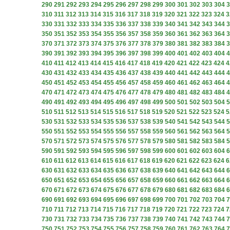
290
291
292
293
294
295
296
297
298
299
300
301
302
303
304
3
310
311
312
313
314
315
316
317
318
319
320
321
322
323
324
3
330
331
332
333
334
335
336
337
338
339
340
341
342
343
344
3
350
351
352
353
354
355
356
357
358
359
360
361
362
363
364
3
370
371
372
373
374
375
376
377
378
379
380
381
382
383
384
3
390
391
392
393
394
395
396
397
398
399
400
401
402
403
404
4
410
411
412
413
414
415
416
417
418
419
420
421
422
423
424
4
430
431
432
433
434
435
436
437
438
439
440
441
442
443
444
4
450
451
452
453
454
455
456
457
458
459
460
461
462
463
464
4
470
471
472
473
474
475
476
477
478
479
480
481
482
483
484
4
490
491
492
493
494
495
496
497
498
499
500
501
502
503
504
5
510
511
512
513
514
515
516
517
518
519
520
521
522
523
524
5
530
531
532
533
534
535
536
537
538
539
540
541
542
543
544
5
550
551
552
553
554
555
556
557
558
559
560
561
562
563
564
5
570
571
572
573
574
575
576
577
578
579
580
581
582
583
584
5
590
591
592
593
594
595
596
597
598
599
600
601
602
603
604
6
610
611
612
613
614
615
616
617
618
619
620
621
622
623
624
6
630
631
632
633
634
635
636
637
638
639
640
641
642
643
644
6
650
651
652
653
654
655
656
657
658
659
660
661
662
663
664
6
670
671
672
673
674
675
676
677
678
679
680
681
682
683
684
6
690
691
692
693
694
695
696
697
698
699
700
701
702
703
704
7
710
711
712
713
714
715
716
717
718
719
720
721
722
723
724
7
730
731
732
733
734
735
736
737
738
739
740
741
742
743
744
7
750
751
752
753
754
755
756
757
758
759
760
761
762
763
764
7