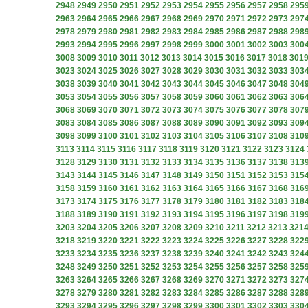
2948
2949
2950
2951
2952
2953
2954
2955
2956
2957
2958
295
2963
2964
2965
2966
2967
2968
2969
2970
2971
2972
2973
297
2978
2979
2980
2981
2982
2983
2984
2985
2986
2987
2988
298
2993
2994
2995
2996
2997
2998
2999
3000
3001
3002
3003
300
3008
3009
3010
3011
3012
3013
3014
3015
3016
3017
3018
301
3023
3024
3025
3026
3027
3028
3029
3030
3031
3032
3033
303
3038
3039
3040
3041
3042
3043
3044
3045
3046
3047
3048
304
3053
3054
3055
3056
3057
3058
3059
3060
3061
3062
3063
306
3068
3069
3070
3071
3072
3073
3074
3075
3076
3077
3078
307
3083
3084
3085
3086
3087
3088
3089
3090
3091
3092
3093
309
3098
3099
3100
3101
3102
3103
3104
3105
3106
3107
3108
310
3113
3114
3115
3116
3117
3118
3119
3120
3121
3122
3123
3124
3128
3129
3130
3131
3132
3133
3134
3135
3136
3137
3138
313
3143
3144
3145
3146
3147
3148
3149
3150
3151
3152
3153
315
3158
3159
3160
3161
3162
3163
3164
3165
3166
3167
3168
316
3173
3174
3175
3176
3177
3178
3179
3180
3181
3182
3183
318
3188
3189
3190
3191
3192
3193
3194
3195
3196
3197
3198
319
3203
3204
3205
3206
3207
3208
3209
3210
3211
3212
3213
321
3218
3219
3220
3221
3222
3223
3224
3225
3226
3227
3228
322
3233
3234
3235
3236
3237
3238
3239
3240
3241
3242
3243
324
3248
3249
3250
3251
3252
3253
3254
3255
3256
3257
3258
325
3263
3264
3265
3266
3267
3268
3269
3270
3271
3272
3273
327
3278
3279
3280
3281
3282
3283
3284
3285
3286
3287
3288
328
3293
3294
3295
3296
3297
3298
3299
3300
3301
3302
3303
330