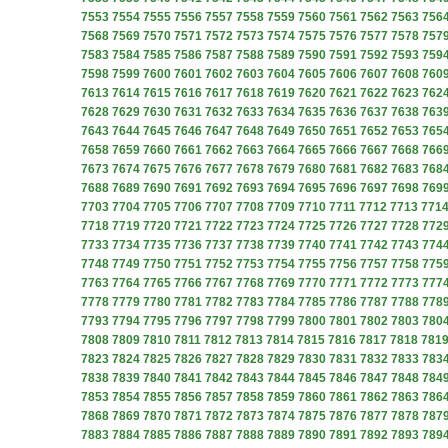
7553
7554
7555
7556
7557
7558
7559
7560
7561
7562
7563
756
7568
7569
7570
7571
7572
7573
7574
7575
7576
7577
7578
757
7583
7584
7585
7586
7587
7588
7589
7590
7591
7592
7593
759
7598
7599
7600
7601
7602
7603
7604
7605
7606
7607
7608
760
7613
7614
7615
7616
7617
7618
7619
7620
7621
7622
7623
762
7628
7629
7630
7631
7632
7633
7634
7635
7636
7637
7638
763
7643
7644
7645
7646
7647
7648
7649
7650
7651
7652
7653
765
7658
7659
7660
7661
7662
7663
7664
7665
7666
7667
7668
766
7673
7674
7675
7676
7677
7678
7679
7680
7681
7682
7683
768
7688
7689
7690
7691
7692
7693
7694
7695
7696
7697
7698
769
7703
7704
7705
7706
7707
7708
7709
7710
7711
7712
7713
771
7718
7719
7720
7721
7722
7723
7724
7725
7726
7727
7728
772
7733
7734
7735
7736
7737
7738
7739
7740
7741
7742
7743
774
7748
7749
7750
7751
7752
7753
7754
7755
7756
7757
7758
775
7763
7764
7765
7766
7767
7768
7769
7770
7771
7772
7773
777
7778
7779
7780
7781
7782
7783
7784
7785
7786
7787
7788
778
7793
7794
7795
7796
7797
7798
7799
7800
7801
7802
7803
780
7808
7809
7810
7811
7812
7813
7814
7815
7816
7817
7818
781
7823
7824
7825
7826
7827
7828
7829
7830
7831
7832
7833
783
7838
7839
7840
7841
7842
7843
7844
7845
7846
7847
7848
784
7853
7854
7855
7856
7857
7858
7859
7860
7861
7862
7863
786
7868
7869
7870
7871
7872
7873
7874
7875
7876
7877
7878
787
7883
7884
7885
7886
7887
7888
7889
7890
7891
7892
7893
789