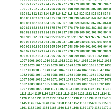
770
771
772
773
774
775
776
777
778
779
780
781
782
783
784
7
790
791
792
793
794
795
796
797
798
799
800
801
802
803
804
8
810
811
812
813
814
815
816
817
818
819
820
821
822
823
824
8
830
831
832
833
834
835
836
837
838
839
840
841
842
843
844
8
850
851
852
853
854
855
856
857
858
859
860
861
862
863
864
8
870
871
872
873
874
875
876
877
878
879
880
881
882
883
884
8
890
891
892
893
894
895
896
897
898
899
900
901
902
903
904
9
910
911
912
913
914
915
916
917
918
919
920
921
922
923
924
9
930
931
932
933
934
935
936
937
938
939
940
941
942
943
944
9
950
951
952
953
954
955
956
957
958
959
960
961
962
963
964
9
970
971
972
973
974
975
976
977
978
979
980
981
982
983
984
9
990
991
992
993
994
995
996
997
998
999
1000
1001
1002
1003
1007
1008
1009
1010
1011
1012
1013
1014
1015
1016
1017
101
1022
1023
1024
1025
1026
1027
1028
1029
1030
1031
1032
103
1037
1038
1039
1040
1041
1042
1043
1044
1045
1046
1047
104
1052
1053
1054
1055
1056
1057
1058
1059
1060
1061
1062
106
1067
1068
1069
1070
1071
1072
1073
1074
1075
1076
1077
107
1082
1083
1084
1085
1086
1087
1088
1089
1090
1091
1092
109
1097
1098
1099
1100
1101
1102
1103
1104
1105
1106
1107
1108
1113
1114
1115
1116
1117
1118
1119
1120
1121
1122
1123
1124
11
1129
1130
1131
1132
1133
1134
1135
1136
1137
1138
1139
1140
1
1145
1146
1147
1148
1149
1150
1151
1152
1153
1154
1155
1156
1
1161
1162
1163
1164
1165
1166
1167
1168
1169
1170
1171
1172
1