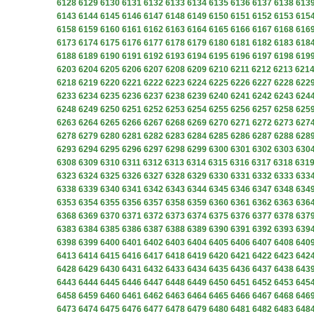
6128
6129
6130
6131
6132
6133
6134
6135
6136
6137
6138
613
6143
6144
6145
6146
6147
6148
6149
6150
6151
6152
6153
615
6158
6159
6160
6161
6162
6163
6164
6165
6166
6167
6168
616
6173
6174
6175
6176
6177
6178
6179
6180
6181
6182
6183
618
6188
6189
6190
6191
6192
6193
6194
6195
6196
6197
6198
619
6203
6204
6205
6206
6207
6208
6209
6210
6211
6212
6213
621
6218
6219
6220
6221
6222
6223
6224
6225
6226
6227
6228
622
6233
6234
6235
6236
6237
6238
6239
6240
6241
6242
6243
624
6248
6249
6250
6251
6252
6253
6254
6255
6256
6257
6258
625
6263
6264
6265
6266
6267
6268
6269
6270
6271
6272
6273
627
6278
6279
6280
6281
6282
6283
6284
6285
6286
6287
6288
628
6293
6294
6295
6296
6297
6298
6299
6300
6301
6302
6303
630
6308
6309
6310
6311
6312
6313
6314
6315
6316
6317
6318
631
6323
6324
6325
6326
6327
6328
6329
6330
6331
6332
6333
633
6338
6339
6340
6341
6342
6343
6344
6345
6346
6347
6348
634
6353
6354
6355
6356
6357
6358
6359
6360
6361
6362
6363
636
6368
6369
6370
6371
6372
6373
6374
6375
6376
6377
6378
637
6383
6384
6385
6386
6387
6388
6389
6390
6391
6392
6393
639
6398
6399
6400
6401
6402
6403
6404
6405
6406
6407
6408
640
6413
6414
6415
6416
6417
6418
6419
6420
6421
6422
6423
642
6428
6429
6430
6431
6432
6433
6434
6435
6436
6437
6438
643
6443
6444
6445
6446
6447
6448
6449
6450
6451
6452
6453
645
6458
6459
6460
6461
6462
6463
6464
6465
6466
6467
6468
646
6473
6474
6475
6476
6477
6478
6479
6480
6481
6482
6483
648