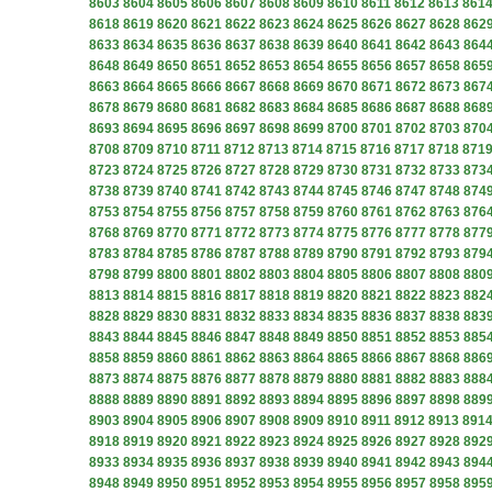
8603
8604
8605
8606
8607
8608
8609
8610
8611
8612
8613
861
8618
8619
8620
8621
8622
8623
8624
8625
8626
8627
8628
862
8633
8634
8635
8636
8637
8638
8639
8640
8641
8642
8643
864
8648
8649
8650
8651
8652
8653
8654
8655
8656
8657
8658
865
8663
8664
8665
8666
8667
8668
8669
8670
8671
8672
8673
867
8678
8679
8680
8681
8682
8683
8684
8685
8686
8687
8688
868
8693
8694
8695
8696
8697
8698
8699
8700
8701
8702
8703
870
8708
8709
8710
8711
8712
8713
8714
8715
8716
8717
8718
871
8723
8724
8725
8726
8727
8728
8729
8730
8731
8732
8733
873
8738
8739
8740
8741
8742
8743
8744
8745
8746
8747
8748
874
8753
8754
8755
8756
8757
8758
8759
8760
8761
8762
8763
876
8768
8769
8770
8771
8772
8773
8774
8775
8776
8777
8778
877
8783
8784
8785
8786
8787
8788
8789
8790
8791
8792
8793
879
8798
8799
8800
8801
8802
8803
8804
8805
8806
8807
8808
880
8813
8814
8815
8816
8817
8818
8819
8820
8821
8822
8823
882
8828
8829
8830
8831
8832
8833
8834
8835
8836
8837
8838
883
8843
8844
8845
8846
8847
8848
8849
8850
8851
8852
8853
885
8858
8859
8860
8861
8862
8863
8864
8865
8866
8867
8868
886
8873
8874
8875
8876
8877
8878
8879
8880
8881
8882
8883
888
8888
8889
8890
8891
8892
8893
8894
8895
8896
8897
8898
889
8903
8904
8905
8906
8907
8908
8909
8910
8911
8912
8913
891
8918
8919
8920
8921
8922
8923
8924
8925
8926
8927
8928
892
8933
8934
8935
8936
8937
8938
8939
8940
8941
8942
8943
894
8948
8949
8950
8951
8952
8953
8954
8955
8956
8957
8958
895