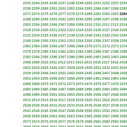
2243
2244
2245
2246
2247
2248
2249
2250
2251
2252
2253
225
2258
2259
2260
2261
2262
2263
2264
2265
2266
2267
2268
226
2273
2274
2275
2276
2277
2278
2279
2280
2281
2282
2283
228
2288
2289
2290
2291
2292
2293
2294
2295
2296
2297
2298
229
2303
2304
2305
2306
2307
2308
2309
2310
2311
2312
2313
231
2318
2319
2320
2321
2322
2323
2324
2325
2326
2327
2328
232
2333
2334
2335
2336
2337
2338
2339
2340
2341
2342
2343
234
2348
2349
2350
2351
2352
2353
2354
2355
2356
2357
2358
235
2363
2364
2365
2366
2367
2368
2369
2370
2371
2372
2373
237
2378
2379
2380
2381
2382
2383
2384
2385
2386
2387
2388
238
2393
2394
2395
2396
2397
2398
2399
2400
2401
2402
2403
240
2408
2409
2410
2411
2412
2413
2414
2415
2416
2417
2418
241
2423
2424
2425
2426
2427
2428
2429
2430
2431
2432
2433
243
2438
2439
2440
2441
2442
2443
2444
2445
2446
2447
2448
244
2453
2454
2455
2456
2457
2458
2459
2460
2461
2462
2463
246
2468
2469
2470
2471
2472
2473
2474
2475
2476
2477
2478
247
2483
2484
2485
2486
2487
2488
2489
2490
2491
2492
2493
249
2498
2499
2500
2501
2502
2503
2504
2505
2506
2507
2508
250
2513
2514
2515
2516
2517
2518
2519
2520
2521
2522
2523
252
2528
2529
2530
2531
2532
2533
2534
2535
2536
2537
2538
253
2543
2544
2545
2546
2547
2548
2549
2550
2551
2552
2553
255
2558
2559
2560
2561
2562
2563
2564
2565
2566
2567
2568
256
2573
2574
2575
2576
2577
2578
2579
2580
2581
2582
2583
258