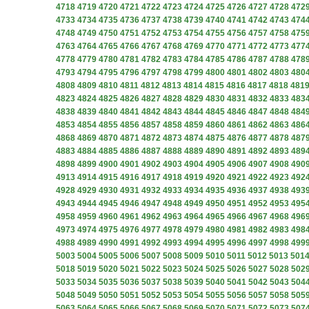
4718
4719
4720
4721
4722
4723
4724
4725
4726
4727
4728
472
4733
4734
4735
4736
4737
4738
4739
4740
4741
4742
4743
474
4748
4749
4750
4751
4752
4753
4754
4755
4756
4757
4758
475
4763
4764
4765
4766
4767
4768
4769
4770
4771
4772
4773
477
4778
4779
4780
4781
4782
4783
4784
4785
4786
4787
4788
478
4793
4794
4795
4796
4797
4798
4799
4800
4801
4802
4803
480
4808
4809
4810
4811
4812
4813
4814
4815
4816
4817
4818
481
4823
4824
4825
4826
4827
4828
4829
4830
4831
4832
4833
483
4838
4839
4840
4841
4842
4843
4844
4845
4846
4847
4848
484
4853
4854
4855
4856
4857
4858
4859
4860
4861
4862
4863
486
4868
4869
4870
4871
4872
4873
4874
4875
4876
4877
4878
487
4883
4884
4885
4886
4887
4888
4889
4890
4891
4892
4893
489
4898
4899
4900
4901
4902
4903
4904
4905
4906
4907
4908
490
4913
4914
4915
4916
4917
4918
4919
4920
4921
4922
4923
492
4928
4929
4930
4931
4932
4933
4934
4935
4936
4937
4938
493
4943
4944
4945
4946
4947
4948
4949
4950
4951
4952
4953
495
4958
4959
4960
4961
4962
4963
4964
4965
4966
4967
4968
496
4973
4974
4975
4976
4977
4978
4979
4980
4981
4982
4983
498
4988
4989
4990
4991
4992
4993
4994
4995
4996
4997
4998
499
5003
5004
5005
5006
5007
5008
5009
5010
5011
5012
5013
501
5018
5019
5020
5021
5022
5023
5024
5025
5026
5027
5028
502
5033
5034
5035
5036
5037
5038
5039
5040
5041
5042
5043
504
5048
5049
5050
5051
5052
5053
5054
5055
5056
5057
5058
505
5063
5064
5065
5066
5067
5068
5069
5070
5071
5072
5073
507