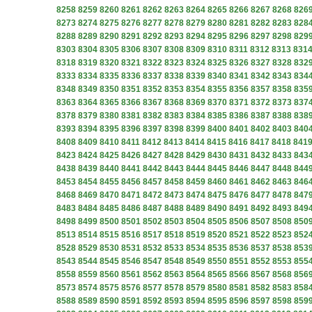
8258
8259
8260
8261
8262
8263
8264
8265
8266
8267
8268
826
8273
8274
8275
8276
8277
8278
8279
8280
8281
8282
8283
828
8288
8289
8290
8291
8292
8293
8294
8295
8296
8297
8298
829
8303
8304
8305
8306
8307
8308
8309
8310
8311
8312
8313
831
8318
8319
8320
8321
8322
8323
8324
8325
8326
8327
8328
832
8333
8334
8335
8336
8337
8338
8339
8340
8341
8342
8343
834
8348
8349
8350
8351
8352
8353
8354
8355
8356
8357
8358
835
8363
8364
8365
8366
8367
8368
8369
8370
8371
8372
8373
837
8378
8379
8380
8381
8382
8383
8384
8385
8386
8387
8388
838
8393
8394
8395
8396
8397
8398
8399
8400
8401
8402
8403
840
8408
8409
8410
8411
8412
8413
8414
8415
8416
8417
8418
841
8423
8424
8425
8426
8427
8428
8429
8430
8431
8432
8433
843
8438
8439
8440
8441
8442
8443
8444
8445
8446
8447
8448
844
8453
8454
8455
8456
8457
8458
8459
8460
8461
8462
8463
846
8468
8469
8470
8471
8472
8473
8474
8475
8476
8477
8478
847
8483
8484
8485
8486
8487
8488
8489
8490
8491
8492
8493
849
8498
8499
8500
8501
8502
8503
8504
8505
8506
8507
8508
850
8513
8514
8515
8516
8517
8518
8519
8520
8521
8522
8523
852
8528
8529
8530
8531
8532
8533
8534
8535
8536
8537
8538
853
8543
8544
8545
8546
8547
8548
8549
8550
8551
8552
8553
855
8558
8559
8560
8561
8562
8563
8564
8565
8566
8567
8568
856
8573
8574
8575
8576
8577
8578
8579
8580
8581
8582
8583
858
8588
8589
8590
8591
8592
8593
8594
8595
8596
8597
8598
859