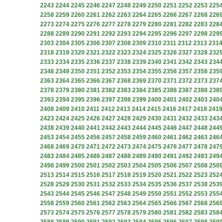
2243
2244
2245
2246
2247
2248
2249
2250
2251
2252
2253
225
2258
2259
2260
2261
2262
2263
2264
2265
2266
2267
2268
226
2273
2274
2275
2276
2277
2278
2279
2280
2281
2282
2283
228
2288
2289
2290
2291
2292
2293
2294
2295
2296
2297
2298
229
2303
2304
2305
2306
2307
2308
2309
2310
2311
2312
2313
231
2318
2319
2320
2321
2322
2323
2324
2325
2326
2327
2328
232
2333
2334
2335
2336
2337
2338
2339
2340
2341
2342
2343
234
2348
2349
2350
2351
2352
2353
2354
2355
2356
2357
2358
235
2363
2364
2365
2366
2367
2368
2369
2370
2371
2372
2373
237
2378
2379
2380
2381
2382
2383
2384
2385
2386
2387
2388
238
2393
2394
2395
2396
2397
2398
2399
2400
2401
2402
2403
240
2408
2409
2410
2411
2412
2413
2414
2415
2416
2417
2418
241
2423
2424
2425
2426
2427
2428
2429
2430
2431
2432
2433
243
2438
2439
2440
2441
2442
2443
2444
2445
2446
2447
2448
244
2453
2454
2455
2456
2457
2458
2459
2460
2461
2462
2463
246
2468
2469
2470
2471
2472
2473
2474
2475
2476
2477
2478
247
2483
2484
2485
2486
2487
2488
2489
2490
2491
2492
2493
249
2498
2499
2500
2501
2502
2503
2504
2505
2506
2507
2508
250
2513
2514
2515
2516
2517
2518
2519
2520
2521
2522
2523
252
2528
2529
2530
2531
2532
2533
2534
2535
2536
2537
2538
253
2543
2544
2545
2546
2547
2548
2549
2550
2551
2552
2553
255
2558
2559
2560
2561
2562
2563
2564
2565
2566
2567
2568
256
2573
2574
2575
2576
2577
2578
2579
2580
2581
2582
2583
258