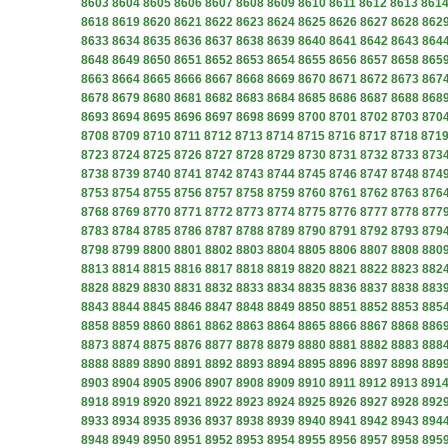
8603
8604
8605
8606
8607
8608
8609
8610
8611
8612
8613
861
8618
8619
8620
8621
8622
8623
8624
8625
8626
8627
8628
862
8633
8634
8635
8636
8637
8638
8639
8640
8641
8642
8643
864
8648
8649
8650
8651
8652
8653
8654
8655
8656
8657
8658
865
8663
8664
8665
8666
8667
8668
8669
8670
8671
8672
8673
867
8678
8679
8680
8681
8682
8683
8684
8685
8686
8687
8688
868
8693
8694
8695
8696
8697
8698
8699
8700
8701
8702
8703
870
8708
8709
8710
8711
8712
8713
8714
8715
8716
8717
8718
871
8723
8724
8725
8726
8727
8728
8729
8730
8731
8732
8733
873
8738
8739
8740
8741
8742
8743
8744
8745
8746
8747
8748
874
8753
8754
8755
8756
8757
8758
8759
8760
8761
8762
8763
876
8768
8769
8770
8771
8772
8773
8774
8775
8776
8777
8778
877
8783
8784
8785
8786
8787
8788
8789
8790
8791
8792
8793
879
8798
8799
8800
8801
8802
8803
8804
8805
8806
8807
8808
880
8813
8814
8815
8816
8817
8818
8819
8820
8821
8822
8823
882
8828
8829
8830
8831
8832
8833
8834
8835
8836
8837
8838
883
8843
8844
8845
8846
8847
8848
8849
8850
8851
8852
8853
885
8858
8859
8860
8861
8862
8863
8864
8865
8866
8867
8868
886
8873
8874
8875
8876
8877
8878
8879
8880
8881
8882
8883
888
8888
8889
8890
8891
8892
8893
8894
8895
8896
8897
8898
889
8903
8904
8905
8906
8907
8908
8909
8910
8911
8912
8913
891
8918
8919
8920
8921
8922
8923
8924
8925
8926
8927
8928
892
8933
8934
8935
8936
8937
8938
8939
8940
8941
8942
8943
894
8948
8949
8950
8951
8952
8953
8954
8955
8956
8957
8958
895