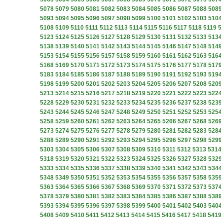
5078
5079
5080
5081
5082
5083
5084
5085
5086
5087
5088
508
5093
5094
5095
5096
5097
5098
5099
5100
5101
5102
5103
510
5108
5109
5110
5111
5112
5113
5114
5115
5116
5117
5118
5119
5123
5124
5125
5126
5127
5128
5129
5130
5131
5132
5133
513
5138
5139
5140
5141
5142
5143
5144
5145
5146
5147
5148
514
5153
5154
5155
5156
5157
5158
5159
5160
5161
5162
5163
516
5168
5169
5170
5171
5172
5173
5174
5175
5176
5177
5178
517
5183
5184
5185
5186
5187
5188
5189
5190
5191
5192
5193
519
5198
5199
5200
5201
5202
5203
5204
5205
5206
5207
5208
520
5213
5214
5215
5216
5217
5218
5219
5220
5221
5222
5223
522
5228
5229
5230
5231
5232
5233
5234
5235
5236
5237
5238
523
5243
5244
5245
5246
5247
5248
5249
5250
5251
5252
5253
525
5258
5259
5260
5261
5262
5263
5264
5265
5266
5267
5268
526
5273
5274
5275
5276
5277
5278
5279
5280
5281
5282
5283
528
5288
5289
5290
5291
5292
5293
5294
5295
5296
5297
5298
529
5303
5304
5305
5306
5307
5308
5309
5310
5311
5312
5313
531
5318
5319
5320
5321
5322
5323
5324
5325
5326
5327
5328
532
5333
5334
5335
5336
5337
5338
5339
5340
5341
5342
5343
534
5348
5349
5350
5351
5352
5353
5354
5355
5356
5357
5358
535
5363
5364
5365
5366
5367
5368
5369
5370
5371
5372
5373
537
5378
5379
5380
5381
5382
5383
5384
5385
5386
5387
5388
538
5393
5394
5395
5396
5397
5398
5399
5400
5401
5402
5403
540
5408
5409
5410
5411
5412
5413
5414
5415
5416
5417
5418
541