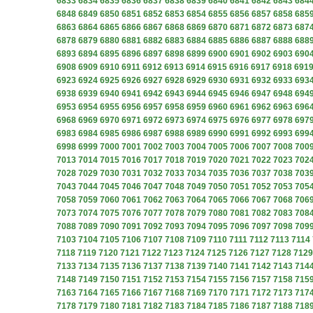
6833
6834
6835
6836
6837
6838
6839
6840
6841
6842
6843
684
6848
6849
6850
6851
6852
6853
6854
6855
6856
6857
6858
685
6863
6864
6865
6866
6867
6868
6869
6870
6871
6872
6873
687
6878
6879
6880
6881
6882
6883
6884
6885
6886
6887
6888
688
6893
6894
6895
6896
6897
6898
6899
6900
6901
6902
6903
690
6908
6909
6910
6911
6912
6913
6914
6915
6916
6917
6918
691
6923
6924
6925
6926
6927
6928
6929
6930
6931
6932
6933
693
6938
6939
6940
6941
6942
6943
6944
6945
6946
6947
6948
694
6953
6954
6955
6956
6957
6958
6959
6960
6961
6962
6963
696
6968
6969
6970
6971
6972
6973
6974
6975
6976
6977
6978
697
6983
6984
6985
6986
6987
6988
6989
6990
6991
6992
6993
699
6998
6999
7000
7001
7002
7003
7004
7005
7006
7007
7008
700
7013
7014
7015
7016
7017
7018
7019
7020
7021
7022
7023
702
7028
7029
7030
7031
7032
7033
7034
7035
7036
7037
7038
703
7043
7044
7045
7046
7047
7048
7049
7050
7051
7052
7053
705
7058
7059
7060
7061
7062
7063
7064
7065
7066
7067
7068
706
7073
7074
7075
7076
7077
7078
7079
7080
7081
7082
7083
708
7088
7089
7090
7091
7092
7093
7094
7095
7096
7097
7098
709
7103
7104
7105
7106
7107
7108
7109
7110
7111
7112
7113
7114
7118
7119
7120
7121
7122
7123
7124
7125
7126
7127
7128
7129
7133
7134
7135
7136
7137
7138
7139
7140
7141
7142
7143
714
7148
7149
7150
7151
7152
7153
7154
7155
7156
7157
7158
715
7163
7164
7165
7166
7167
7168
7169
7170
7171
7172
7173
717
7178
7179
7180
7181
7182
7183
7184
7185
7186
7187
7188
718