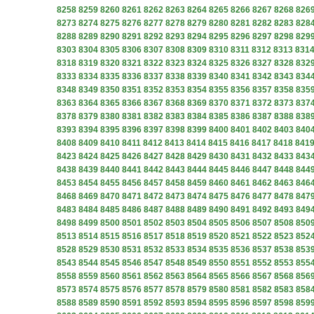
8258
8259
8260
8261
8262
8263
8264
8265
8266
8267
8268
826
8273
8274
8275
8276
8277
8278
8279
8280
8281
8282
8283
828
8288
8289
8290
8291
8292
8293
8294
8295
8296
8297
8298
829
8303
8304
8305
8306
8307
8308
8309
8310
8311
8312
8313
831
8318
8319
8320
8321
8322
8323
8324
8325
8326
8327
8328
832
8333
8334
8335
8336
8337
8338
8339
8340
8341
8342
8343
834
8348
8349
8350
8351
8352
8353
8354
8355
8356
8357
8358
835
8363
8364
8365
8366
8367
8368
8369
8370
8371
8372
8373
837
8378
8379
8380
8381
8382
8383
8384
8385
8386
8387
8388
838
8393
8394
8395
8396
8397
8398
8399
8400
8401
8402
8403
840
8408
8409
8410
8411
8412
8413
8414
8415
8416
8417
8418
841
8423
8424
8425
8426
8427
8428
8429
8430
8431
8432
8433
843
8438
8439
8440
8441
8442
8443
8444
8445
8446
8447
8448
844
8453
8454
8455
8456
8457
8458
8459
8460
8461
8462
8463
846
8468
8469
8470
8471
8472
8473
8474
8475
8476
8477
8478
847
8483
8484
8485
8486
8487
8488
8489
8490
8491
8492
8493
849
8498
8499
8500
8501
8502
8503
8504
8505
8506
8507
8508
850
8513
8514
8515
8516
8517
8518
8519
8520
8521
8522
8523
852
8528
8529
8530
8531
8532
8533
8534
8535
8536
8537
8538
853
8543
8544
8545
8546
8547
8548
8549
8550
8551
8552
8553
855
8558
8559
8560
8561
8562
8563
8564
8565
8566
8567
8568
856
8573
8574
8575
8576
8577
8578
8579
8580
8581
8582
8583
858
8588
8589
8590
8591
8592
8593
8594
8595
8596
8597
8598
859