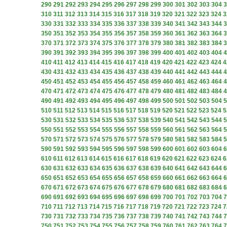
290
291
292
293
294
295
296
297
298
299
300
301
302
303
304
3
310
311
312
313
314
315
316
317
318
319
320
321
322
323
324
3
330
331
332
333
334
335
336
337
338
339
340
341
342
343
344
3
350
351
352
353
354
355
356
357
358
359
360
361
362
363
364
3
370
371
372
373
374
375
376
377
378
379
380
381
382
383
384
3
390
391
392
393
394
395
396
397
398
399
400
401
402
403
404
4
410
411
412
413
414
415
416
417
418
419
420
421
422
423
424
4
430
431
432
433
434
435
436
437
438
439
440
441
442
443
444
4
450
451
452
453
454
455
456
457
458
459
460
461
462
463
464
4
470
471
472
473
474
475
476
477
478
479
480
481
482
483
484
4
490
491
492
493
494
495
496
497
498
499
500
501
502
503
504
5
510
511
512
513
514
515
516
517
518
519
520
521
522
523
524
5
530
531
532
533
534
535
536
537
538
539
540
541
542
543
544
5
550
551
552
553
554
555
556
557
558
559
560
561
562
563
564
5
570
571
572
573
574
575
576
577
578
579
580
581
582
583
584
5
590
591
592
593
594
595
596
597
598
599
600
601
602
603
604
6
610
611
612
613
614
615
616
617
618
619
620
621
622
623
624
6
630
631
632
633
634
635
636
637
638
639
640
641
642
643
644
6
650
651
652
653
654
655
656
657
658
659
660
661
662
663
664
6
670
671
672
673
674
675
676
677
678
679
680
681
682
683
684
6
690
691
692
693
694
695
696
697
698
699
700
701
702
703
704
7
710
711
712
713
714
715
716
717
718
719
720
721
722
723
724
7
730
731
732
733
734
735
736
737
738
739
740
741
742
743
744
7
750
751
752
753
754
755
756
757
758
759
760
761
762
763
764
7