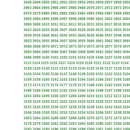
2948
2949
2950
2951
2952
2953
2954
2955
2956
2957
2958
295
2963
2964
2965
2966
2967
2968
2969
2970
2971
2972
2973
297
2978
2979
2980
2981
2982
2983
2984
2985
2986
2987
2988
298
2993
2994
2995
2996
2997
2998
2999
3000
3001
3002
3003
300
3008
3009
3010
3011
3012
3013
3014
3015
3016
3017
3018
301
3023
3024
3025
3026
3027
3028
3029
3030
3031
3032
3033
303
3038
3039
3040
3041
3042
3043
3044
3045
3046
3047
3048
304
3053
3054
3055
3056
3057
3058
3059
3060
3061
3062
3063
306
3068
3069
3070
3071
3072
3073
3074
3075
3076
3077
3078
307
3083
3084
3085
3086
3087
3088
3089
3090
3091
3092
3093
309
3098
3099
3100
3101
3102
3103
3104
3105
3106
3107
3108
310
3113
3114
3115
3116
3117
3118
3119
3120
3121
3122
3123
3124
3128
3129
3130
3131
3132
3133
3134
3135
3136
3137
3138
313
3143
3144
3145
3146
3147
3148
3149
3150
3151
3152
3153
315
3158
3159
3160
3161
3162
3163
3164
3165
3166
3167
3168
316
3173
3174
3175
3176
3177
3178
3179
3180
3181
3182
3183
318
3188
3189
3190
3191
3192
3193
3194
3195
3196
3197
3198
319
3203
3204
3205
3206
3207
3208
3209
3210
3211
3212
3213
321
3218
3219
3220
3221
3222
3223
3224
3225
3226
3227
3228
322
3233
3234
3235
3236
3237
3238
3239
3240
3241
3242
3243
324
3248
3249
3250
3251
3252
3253
3254
3255
3256
3257
3258
325
3263
3264
3265
3266
3267
3268
3269
3270
3271
3272
3273
327
3278
3279
3280
3281
3282
3283
3284
3285
3286
3287
3288
328
3293
3294
3295
3296
3297
3298
3299
3300
3301
3302
3303
330