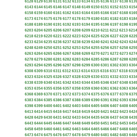
6128
6129
6130
6131
6132
6133
6134
6135
6136
6137
6138
613
6143
6144
6145
6146
6147
6148
6149
6150
6151
6152
6153
615
6158
6159
6160
6161
6162
6163
6164
6165
6166
6167
6168
616
6173
6174
6175
6176
6177
6178
6179
6180
6181
6182
6183
618
6188
6189
6190
6191
6192
6193
6194
6195
6196
6197
6198
619
6203
6204
6205
6206
6207
6208
6209
6210
6211
6212
6213
621
6218
6219
6220
6221
6222
6223
6224
6225
6226
6227
6228
622
6233
6234
6235
6236
6237
6238
6239
6240
6241
6242
6243
624
6248
6249
6250
6251
6252
6253
6254
6255
6256
6257
6258
625
6263
6264
6265
6266
6267
6268
6269
6270
6271
6272
6273
627
6278
6279
6280
6281
6282
6283
6284
6285
6286
6287
6288
628
6293
6294
6295
6296
6297
6298
6299
6300
6301
6302
6303
630
6308
6309
6310
6311
6312
6313
6314
6315
6316
6317
6318
631
6323
6324
6325
6326
6327
6328
6329
6330
6331
6332
6333
633
6338
6339
6340
6341
6342
6343
6344
6345
6346
6347
6348
634
6353
6354
6355
6356
6357
6358
6359
6360
6361
6362
6363
636
6368
6369
6370
6371
6372
6373
6374
6375
6376
6377
6378
637
6383
6384
6385
6386
6387
6388
6389
6390
6391
6392
6393
639
6398
6399
6400
6401
6402
6403
6404
6405
6406
6407
6408
640
6413
6414
6415
6416
6417
6418
6419
6420
6421
6422
6423
642
6428
6429
6430
6431
6432
6433
6434
6435
6436
6437
6438
643
6443
6444
6445
6446
6447
6448
6449
6450
6451
6452
6453
645
6458
6459
6460
6461
6462
6463
6464
6465
6466
6467
6468
646
6473
6474
6475
6476
6477
6478
6479
6480
6481
6482
6483
648