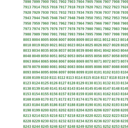
7898
7899
7900
7901
7902
7903
7904
7905
7906
7907
7908
790
7913
7914
7915
7916
7917
7918
7919
7920
7921
7922
7923
792
7928
7929
7930
7931
7932
7933
7934
7935
7936
7937
7938
793
7943
7944
7945
7946
7947
7948
7949
7950
7951
7952
7953
795
7958
7959
7960
7961
7962
7963
7964
7965
7966
7967
7968
796
7973
7974
7975
7976
7977
7978
7979
7980
7981
7982
7983
798
7988
7989
7990
7991
7992
7993
7994
7995
7996
7997
7998
799
8003
8004
8005
8006
8007
8008
8009
8010
8011
8012
8013
801
8018
8019
8020
8021
8022
8023
8024
8025
8026
8027
8028
802
8033
8034
8035
8036
8037
8038
8039
8040
8041
8042
8043
804
8048
8049
8050
8051
8052
8053
8054
8055
8056
8057
8058
805
8063
8064
8065
8066
8067
8068
8069
8070
8071
8072
8073
807
8078
8079
8080
8081
8082
8083
8084
8085
8086
8087
8088
808
8093
8094
8095
8096
8097
8098
8099
8100
8101
8102
8103
810
8108
8109
8110
8111
8112
8113
8114
8115
8116
8117
8118
8119
8123
8124
8125
8126
8127
8128
8129
8130
8131
8132
8133
813
8138
8139
8140
8141
8142
8143
8144
8145
8146
8147
8148
814
8153
8154
8155
8156
8157
8158
8159
8160
8161
8162
8163
816
8168
8169
8170
8171
8172
8173
8174
8175
8176
8177
8178
817
8183
8184
8185
8186
8187
8188
8189
8190
8191
8192
8193
819
8198
8199
8200
8201
8202
8203
8204
8205
8206
8207
8208
820
8213
8214
8215
8216
8217
8218
8219
8220
8221
8222
8223
822
8228
8229
8230
8231
8232
8233
8234
8235
8236
8237
8238
823
8243
8244
8245
8246
8247
8248
8249
8250
8251
8252
8253
825