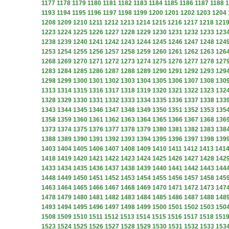
1177
1178
1179
1180
1181
1182
1183
1184
1185
1186
1187
1188
1
1193
1194
1195
1196
1197
1198
1199
1200
1201
1202
1203
1204
1208
1209
1210
1211
1212
1213
1214
1215
1216
1217
1218
121
1223
1224
1225
1226
1227
1228
1229
1230
1231
1232
1233
123
1238
1239
1240
1241
1242
1243
1244
1245
1246
1247
1248
124
1253
1254
1255
1256
1257
1258
1259
1260
1261
1262
1263
126
1268
1269
1270
1271
1272
1273
1274
1275
1276
1277
1278
127
1283
1284
1285
1286
1287
1288
1289
1290
1291
1292
1293
129
1298
1299
1300
1301
1302
1303
1304
1305
1306
1307
1308
130
1313
1314
1315
1316
1317
1318
1319
1320
1321
1322
1323
132
1328
1329
1330
1331
1332
1333
1334
1335
1336
1337
1338
133
1343
1344
1345
1346
1347
1348
1349
1350
1351
1352
1353
135
1358
1359
1360
1361
1362
1363
1364
1365
1366
1367
1368
136
1373
1374
1375
1376
1377
1378
1379
1380
1381
1382
1383
138
1388
1389
1390
1391
1392
1393
1394
1395
1396
1397
1398
139
1403
1404
1405
1406
1407
1408
1409
1410
1411
1412
1413
141
1418
1419
1420
1421
1422
1423
1424
1425
1426
1427
1428
142
1433
1434
1435
1436
1437
1438
1439
1440
1441
1442
1443
144
1448
1449
1450
1451
1452
1453
1454
1455
1456
1457
1458
145
1463
1464
1465
1466
1467
1468
1469
1470
1471
1472
1473
147
1478
1479
1480
1481
1482
1483
1484
1485
1486
1487
1488
148
1493
1494
1495
1496
1497
1498
1499
1500
1501
1502
1503
150
1508
1509
1510
1511
1512
1513
1514
1515
1516
1517
1518
151
1523
1524
1525
1526
1527
1528
1529
1530
1531
1532
1533
153