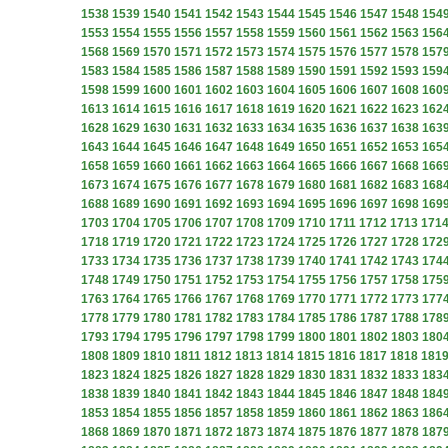
1538
1539
1540
1541
1542
1543
1544
1545
1546
1547
1548
154
1553
1554
1555
1556
1557
1558
1559
1560
1561
1562
1563
156
1568
1569
1570
1571
1572
1573
1574
1575
1576
1577
1578
157
1583
1584
1585
1586
1587
1588
1589
1590
1591
1592
1593
159
1598
1599
1600
1601
1602
1603
1604
1605
1606
1607
1608
160
1613
1614
1615
1616
1617
1618
1619
1620
1621
1622
1623
162
1628
1629
1630
1631
1632
1633
1634
1635
1636
1637
1638
163
1643
1644
1645
1646
1647
1648
1649
1650
1651
1652
1653
165
1658
1659
1660
1661
1662
1663
1664
1665
1666
1667
1668
166
1673
1674
1675
1676
1677
1678
1679
1680
1681
1682
1683
168
1688
1689
1690
1691
1692
1693
1694
1695
1696
1697
1698
169
1703
1704
1705
1706
1707
1708
1709
1710
1711
1712
1713
171
1718
1719
1720
1721
1722
1723
1724
1725
1726
1727
1728
172
1733
1734
1735
1736
1737
1738
1739
1740
1741
1742
1743
174
1748
1749
1750
1751
1752
1753
1754
1755
1756
1757
1758
175
1763
1764
1765
1766
1767
1768
1769
1770
1771
1772
1773
177
1778
1779
1780
1781
1782
1783
1784
1785
1786
1787
1788
178
1793
1794
1795
1796
1797
1798
1799
1800
1801
1802
1803
180
1808
1809
1810
1811
1812
1813
1814
1815
1816
1817
1818
181
1823
1824
1825
1826
1827
1828
1829
1830
1831
1832
1833
183
1838
1839
1840
1841
1842
1843
1844
1845
1846
1847
1848
184
1853
1854
1855
1856
1857
1858
1859
1860
1861
1862
1863
186
1868
1869
1870
1871
1872
1873
1874
1875
1876
1877
1878
187