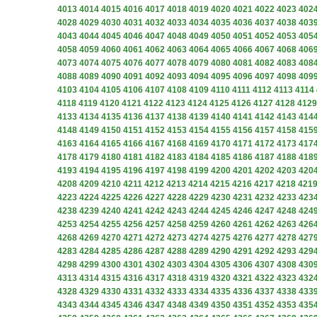
4013
4014
4015
4016
4017
4018
4019
4020
4021
4022
4023
402
4028
4029
4030
4031
4032
4033
4034
4035
4036
4037
4038
403
4043
4044
4045
4046
4047
4048
4049
4050
4051
4052
4053
405
4058
4059
4060
4061
4062
4063
4064
4065
4066
4067
4068
406
4073
4074
4075
4076
4077
4078
4079
4080
4081
4082
4083
408
4088
4089
4090
4091
4092
4093
4094
4095
4096
4097
4098
409
4103
4104
4105
4106
4107
4108
4109
4110
4111
4112
4113
4114
4118
4119
4120
4121
4122
4123
4124
4125
4126
4127
4128
4129
4133
4134
4135
4136
4137
4138
4139
4140
4141
4142
4143
414
4148
4149
4150
4151
4152
4153
4154
4155
4156
4157
4158
415
4163
4164
4165
4166
4167
4168
4169
4170
4171
4172
4173
417
4178
4179
4180
4181
4182
4183
4184
4185
4186
4187
4188
418
4193
4194
4195
4196
4197
4198
4199
4200
4201
4202
4203
420
4208
4209
4210
4211
4212
4213
4214
4215
4216
4217
4218
421
4223
4224
4225
4226
4227
4228
4229
4230
4231
4232
4233
423
4238
4239
4240
4241
4242
4243
4244
4245
4246
4247
4248
424
4253
4254
4255
4256
4257
4258
4259
4260
4261
4262
4263
426
4268
4269
4270
4271
4272
4273
4274
4275
4276
4277
4278
427
4283
4284
4285
4286
4287
4288
4289
4290
4291
4292
4293
429
4298
4299
4300
4301
4302
4303
4304
4305
4306
4307
4308
430
4313
4314
4315
4316
4317
4318
4319
4320
4321
4322
4323
432
4328
4329
4330
4331
4332
4333
4334
4335
4336
4337
4338
433
4343
4344
4345
4346
4347
4348
4349
4350
4351
4352
4353
435