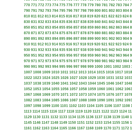
770
771
772
773
774
775
776
777
778
779
780
781
782
783
784
7
790
791
792
793
794
795
796
797
798
799
800
801
802
803
804
8
810
811
812
813
814
815
816
817
818
819
820
821
822
823
824
8
830
831
832
833
834
835
836
837
838
839
840
841
842
843
844
8
850
851
852
853
854
855
856
857
858
859
860
861
862
863
864
8
870
871
872
873
874
875
876
877
878
879
880
881
882
883
884
8
890
891
892
893
894
895
896
897
898
899
900
901
902
903
904
9
910
911
912
913
914
915
916
917
918
919
920
921
922
923
924
9
930
931
932
933
934
935
936
937
938
939
940
941
942
943
944
9
950
951
952
953
954
955
956
957
958
959
960
961
962
963
964
9
970
971
972
973
974
975
976
977
978
979
980
981
982
983
984
9
990
991
992
993
994
995
996
997
998
999
1000
1001
1002
1003
1007
1008
1009
1010
1011
1012
1013
1014
1015
1016
1017
101
1022
1023
1024
1025
1026
1027
1028
1029
1030
1031
1032
103
1037
1038
1039
1040
1041
1042
1043
1044
1045
1046
1047
104
1052
1053
1054
1055
1056
1057
1058
1059
1060
1061
1062
106
1067
1068
1069
1070
1071
1072
1073
1074
1075
1076
1077
107
1082
1083
1084
1085
1086
1087
1088
1089
1090
1091
1092
109
1097
1098
1099
1100
1101
1102
1103
1104
1105
1106
1107
1108
1113
1114
1115
1116
1117
1118
1119
1120
1121
1122
1123
1124
11
1129
1130
1131
1132
1133
1134
1135
1136
1137
1138
1139
1140
1
1145
1146
1147
1148
1149
1150
1151
1152
1153
1154
1155
1156
1
1161
1162
1163
1164
1165
1166
1167
1168
1169
1170
1171
1172
1