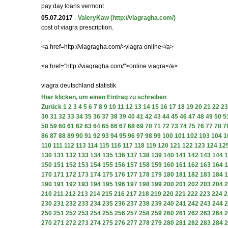
pay day loans vermont
05.07.2017
-
ValeryKaw
(http://viagragha.com/)
cost of viagra prescription.
<a href=http://viagragha.com/>viagra online</a>
<a href="http://viagragha.com/">online viagra</a>
viagra deutschland statistik
Hier klicken, um einen Eintrag zu schreiben
Zurück
1
2
3
4
5
6
7
8
9
10
11
12
13
14
15
16
17
18
19
20
21
22
23
30
31
32
33
34
35
36
37
38
39
40
41
42
43
44
45
46
47
48
49
50
5
58
59
60
61
62
63
64
65
66
67
68
69
70
71
72
73
74
75
76
77
78
7
86
87
88
89
90
91
92
93
94
95
96
97
98
99
100
101
102
103
104
1
110
111
112
113
114
115
116
117
118
119
120
121
122
123
124
12
130
131
132
133
134
135
136
137
138
139
140
141
142
143
144
1
150
151
152
153
154
155
156
157
158
159
160
161
162
163
164
1
170
171
172
173
174
175
176
177
178
179
180
181
182
183
184
1
190
191
192
193
194
195
196
197
198
199
200
201
202
203
204
2
210
211
212
213
214
215
216
217
218
219
220
221
222
223
224
2
230
231
232
233
234
235
236
237
238
239
240
241
242
243
244
2
250
251
252
253
254
255
256
257
258
259
260
261
262
263
264
2
270
271
272
273
274
275
276
277
278
279
280
281
282
283
284
2