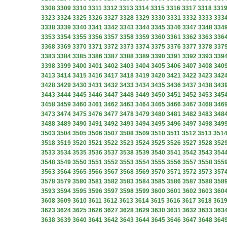
3308
3309
3310
3311
3312
3313
3314
3315
3316
3317
3318
331
3323
3324
3325
3326
3327
3328
3329
3330
3331
3332
3333
333
3338
3339
3340
3341
3342
3343
3344
3345
3346
3347
3348
334
3353
3354
3355
3356
3357
3358
3359
3360
3361
3362
3363
336
3368
3369
3370
3371
3372
3373
3374
3375
3376
3377
3378
337
3383
3384
3385
3386
3387
3388
3389
3390
3391
3392
3393
339
3398
3399
3400
3401
3402
3403
3404
3405
3406
3407
3408
340
3413
3414
3415
3416
3417
3418
3419
3420
3421
3422
3423
342
3428
3429
3430
3431
3432
3433
3434
3435
3436
3437
3438
343
3443
3444
3445
3446
3447
3448
3449
3450
3451
3452
3453
345
3458
3459
3460
3461
3462
3463
3464
3465
3466
3467
3468
346
3473
3474
3475
3476
3477
3478
3479
3480
3481
3482
3483
348
3488
3489
3490
3491
3492
3493
3494
3495
3496
3497
3498
349
3503
3504
3505
3506
3507
3508
3509
3510
3511
3512
3513
351
3518
3519
3520
3521
3522
3523
3524
3525
3526
3527
3528
352
3533
3534
3535
3536
3537
3538
3539
3540
3541
3542
3543
354
3548
3549
3550
3551
3552
3553
3554
3555
3556
3557
3558
355
3563
3564
3565
3566
3567
3568
3569
3570
3571
3572
3573
357
3578
3579
3580
3581
3582
3583
3584
3585
3586
3587
3588
358
3593
3594
3595
3596
3597
3598
3599
3600
3601
3602
3603
360
3608
3609
3610
3611
3612
3613
3614
3615
3616
3617
3618
361
3623
3624
3625
3626
3627
3628
3629
3630
3631
3632
3633
363
3638
3639
3640
3641
3642
3643
3644
3645
3646
3647
3648
364