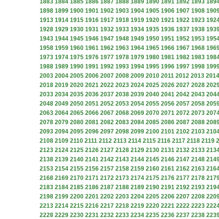
1883
1884
1885
1886
1887
1888
1889
1890
1891
1892
1893
189
1898
1899
1900
1901
1902
1903
1904
1905
1906
1907
1908
190
1913
1914
1915
1916
1917
1918
1919
1920
1921
1922
1923
192
1928
1929
1930
1931
1932
1933
1934
1935
1936
1937
1938
193
1943
1944
1945
1946
1947
1948
1949
1950
1951
1952
1953
195
1958
1959
1960
1961
1962
1963
1964
1965
1966
1967
1968
196
1973
1974
1975
1976
1977
1978
1979
1980
1981
1982
1983
198
1988
1989
1990
1991
1992
1993
1994
1995
1996
1997
1998
199
2003
2004
2005
2006
2007
2008
2009
2010
2011
2012
2013
201
2018
2019
2020
2021
2022
2023
2024
2025
2026
2027
2028
202
2033
2034
2035
2036
2037
2038
2039
2040
2041
2042
2043
204
2048
2049
2050
2051
2052
2053
2054
2055
2056
2057
2058
205
2063
2064
2065
2066
2067
2068
2069
2070
2071
2072
2073
207
2078
2079
2080
2081
2082
2083
2084
2085
2086
2087
2088
208
2093
2094
2095
2096
2097
2098
2099
2100
2101
2102
2103
210
2108
2109
2110
2111
2112
2113
2114
2115
2116
2117
2118
2119
2123
2124
2125
2126
2127
2128
2129
2130
2131
2132
2133
213
2138
2139
2140
2141
2142
2143
2144
2145
2146
2147
2148
214
2153
2154
2155
2156
2157
2158
2159
2160
2161
2162
2163
216
2168
2169
2170
2171
2172
2173
2174
2175
2176
2177
2178
217
2183
2184
2185
2186
2187
2188
2189
2190
2191
2192
2193
219
2198
2199
2200
2201
2202
2203
2204
2205
2206
2207
2208
220
2213
2214
2215
2216
2217
2218
2219
2220
2221
2222
2223
222
2228
2229
2230
2231
2232
2233
2234
2235
2236
2237
2238
223