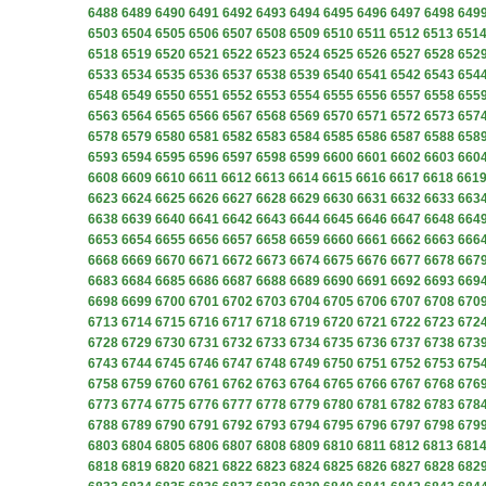
6488
6489
6490
6491
6492
6493
6494
6495
6496
6497
6498
649
6503
6504
6505
6506
6507
6508
6509
6510
6511
6512
6513
651
6518
6519
6520
6521
6522
6523
6524
6525
6526
6527
6528
652
6533
6534
6535
6536
6537
6538
6539
6540
6541
6542
6543
654
6548
6549
6550
6551
6552
6553
6554
6555
6556
6557
6558
655
6563
6564
6565
6566
6567
6568
6569
6570
6571
6572
6573
657
6578
6579
6580
6581
6582
6583
6584
6585
6586
6587
6588
658
6593
6594
6595
6596
6597
6598
6599
6600
6601
6602
6603
660
6608
6609
6610
6611
6612
6613
6614
6615
6616
6617
6618
661
6623
6624
6625
6626
6627
6628
6629
6630
6631
6632
6633
663
6638
6639
6640
6641
6642
6643
6644
6645
6646
6647
6648
664
6653
6654
6655
6656
6657
6658
6659
6660
6661
6662
6663
666
6668
6669
6670
6671
6672
6673
6674
6675
6676
6677
6678
667
6683
6684
6685
6686
6687
6688
6689
6690
6691
6692
6693
669
6698
6699
6700
6701
6702
6703
6704
6705
6706
6707
6708
670
6713
6714
6715
6716
6717
6718
6719
6720
6721
6722
6723
672
6728
6729
6730
6731
6732
6733
6734
6735
6736
6737
6738
673
6743
6744
6745
6746
6747
6748
6749
6750
6751
6752
6753
675
6758
6759
6760
6761
6762
6763
6764
6765
6766
6767
6768
676
6773
6774
6775
6776
6777
6778
6779
6780
6781
6782
6783
678
6788
6789
6790
6791
6792
6793
6794
6795
6796
6797
6798
679
6803
6804
6805
6806
6807
6808
6809
6810
6811
6812
6813
681
6818
6819
6820
6821
6822
6823
6824
6825
6826
6827
6828
682