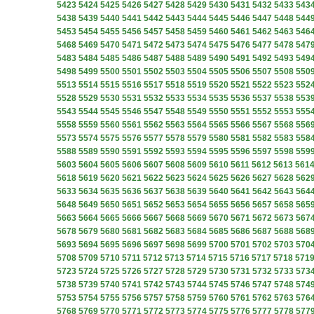
5423
5424
5425
5426
5427
5428
5429
5430
5431
5432
5433
543
5438
5439
5440
5441
5442
5443
5444
5445
5446
5447
5448
544
5453
5454
5455
5456
5457
5458
5459
5460
5461
5462
5463
546
5468
5469
5470
5471
5472
5473
5474
5475
5476
5477
5478
547
5483
5484
5485
5486
5487
5488
5489
5490
5491
5492
5493
549
5498
5499
5500
5501
5502
5503
5504
5505
5506
5507
5508
550
5513
5514
5515
5516
5517
5518
5519
5520
5521
5522
5523
552
5528
5529
5530
5531
5532
5533
5534
5535
5536
5537
5538
553
5543
5544
5545
5546
5547
5548
5549
5550
5551
5552
5553
555
5558
5559
5560
5561
5562
5563
5564
5565
5566
5567
5568
556
5573
5574
5575
5576
5577
5578
5579
5580
5581
5582
5583
558
5588
5589
5590
5591
5592
5593
5594
5595
5596
5597
5598
559
5603
5604
5605
5606
5607
5608
5609
5610
5611
5612
5613
561
5618
5619
5620
5621
5622
5623
5624
5625
5626
5627
5628
562
5633
5634
5635
5636
5637
5638
5639
5640
5641
5642
5643
564
5648
5649
5650
5651
5652
5653
5654
5655
5656
5657
5658
565
5663
5664
5665
5666
5667
5668
5669
5670
5671
5672
5673
567
5678
5679
5680
5681
5682
5683
5684
5685
5686
5687
5688
568
5693
5694
5695
5696
5697
5698
5699
5700
5701
5702
5703
570
5708
5709
5710
5711
5712
5713
5714
5715
5716
5717
5718
571
5723
5724
5725
5726
5727
5728
5729
5730
5731
5732
5733
573
5738
5739
5740
5741
5742
5743
5744
5745
5746
5747
5748
574
5753
5754
5755
5756
5757
5758
5759
5760
5761
5762
5763
576
5768
5769
5770
5771
5772
5773
5774
5775
5776
5777
5778
577