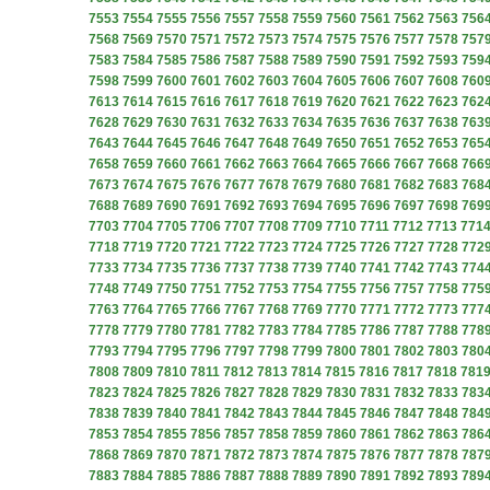
7553
7554
7555
7556
7557
7558
7559
7560
7561
7562
7563
756
7568
7569
7570
7571
7572
7573
7574
7575
7576
7577
7578
757
7583
7584
7585
7586
7587
7588
7589
7590
7591
7592
7593
759
7598
7599
7600
7601
7602
7603
7604
7605
7606
7607
7608
760
7613
7614
7615
7616
7617
7618
7619
7620
7621
7622
7623
762
7628
7629
7630
7631
7632
7633
7634
7635
7636
7637
7638
763
7643
7644
7645
7646
7647
7648
7649
7650
7651
7652
7653
765
7658
7659
7660
7661
7662
7663
7664
7665
7666
7667
7668
766
7673
7674
7675
7676
7677
7678
7679
7680
7681
7682
7683
768
7688
7689
7690
7691
7692
7693
7694
7695
7696
7697
7698
769
7703
7704
7705
7706
7707
7708
7709
7710
7711
7712
7713
771
7718
7719
7720
7721
7722
7723
7724
7725
7726
7727
7728
772
7733
7734
7735
7736
7737
7738
7739
7740
7741
7742
7743
774
7748
7749
7750
7751
7752
7753
7754
7755
7756
7757
7758
775
7763
7764
7765
7766
7767
7768
7769
7770
7771
7772
7773
777
7778
7779
7780
7781
7782
7783
7784
7785
7786
7787
7788
778
7793
7794
7795
7796
7797
7798
7799
7800
7801
7802
7803
780
7808
7809
7810
7811
7812
7813
7814
7815
7816
7817
7818
781
7823
7824
7825
7826
7827
7828
7829
7830
7831
7832
7833
783
7838
7839
7840
7841
7842
7843
7844
7845
7846
7847
7848
784
7853
7854
7855
7856
7857
7858
7859
7860
7861
7862
7863
786
7868
7869
7870
7871
7872
7873
7874
7875
7876
7877
7878
787
7883
7884
7885
7886
7887
7888
7889
7890
7891
7892
7893
789