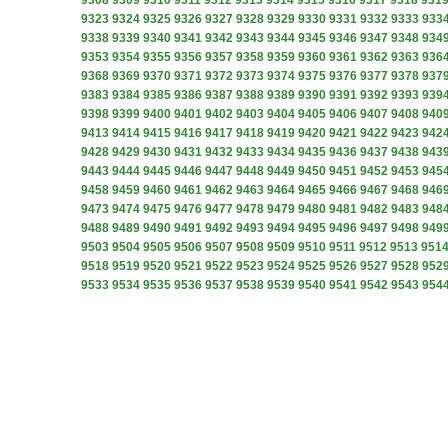
9308
9309
9310
9311
9312
9313
9314
9315
9316
9317
9318
931
9323
9324
9325
9326
9327
9328
9329
9330
9331
9332
9333
933
9338
9339
9340
9341
9342
9343
9344
9345
9346
9347
9348
934
9353
9354
9355
9356
9357
9358
9359
9360
9361
9362
9363
936
9368
9369
9370
9371
9372
9373
9374
9375
9376
9377
9378
937
9383
9384
9385
9386
9387
9388
9389
9390
9391
9392
9393
939
9398
9399
9400
9401
9402
9403
9404
9405
9406
9407
9408
940
9413
9414
9415
9416
9417
9418
9419
9420
9421
9422
9423
942
9428
9429
9430
9431
9432
9433
9434
9435
9436
9437
9438
943
9443
9444
9445
9446
9447
9448
9449
9450
9451
9452
9453
945
9458
9459
9460
9461
9462
9463
9464
9465
9466
9467
9468
946
9473
9474
9475
9476
9477
9478
9479
9480
9481
9482
9483
948
9488
9489
9490
9491
9492
9493
9494
9495
9496
9497
9498
949
9503
9504
9505
9506
9507
9508
9509
9510
9511
9512
9513
951
9518
9519
9520
9521
9522
9523
9524
9525
9526
9527
9528
952
9533
9534
9535
9536
9537
9538
9539
9540
9541
9542
9543
954