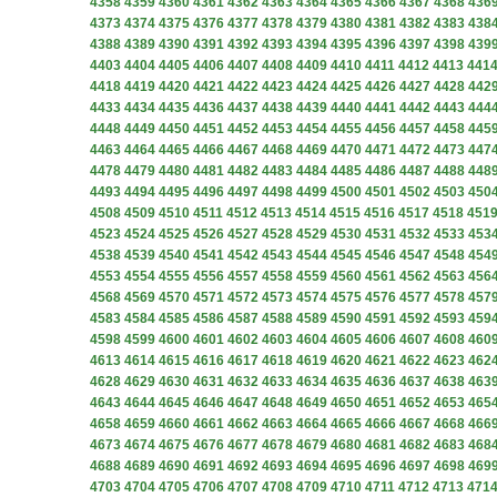
4358
4359
4360
4361
4362
4363
4364
4365
4366
4367
4368
436
4373
4374
4375
4376
4377
4378
4379
4380
4381
4382
4383
438
4388
4389
4390
4391
4392
4393
4394
4395
4396
4397
4398
439
4403
4404
4405
4406
4407
4408
4409
4410
4411
4412
4413
441
4418
4419
4420
4421
4422
4423
4424
4425
4426
4427
4428
442
4433
4434
4435
4436
4437
4438
4439
4440
4441
4442
4443
444
4448
4449
4450
4451
4452
4453
4454
4455
4456
4457
4458
445
4463
4464
4465
4466
4467
4468
4469
4470
4471
4472
4473
447
4478
4479
4480
4481
4482
4483
4484
4485
4486
4487
4488
448
4493
4494
4495
4496
4497
4498
4499
4500
4501
4502
4503
450
4508
4509
4510
4511
4512
4513
4514
4515
4516
4517
4518
451
4523
4524
4525
4526
4527
4528
4529
4530
4531
4532
4533
453
4538
4539
4540
4541
4542
4543
4544
4545
4546
4547
4548
454
4553
4554
4555
4556
4557
4558
4559
4560
4561
4562
4563
456
4568
4569
4570
4571
4572
4573
4574
4575
4576
4577
4578
457
4583
4584
4585
4586
4587
4588
4589
4590
4591
4592
4593
459
4598
4599
4600
4601
4602
4603
4604
4605
4606
4607
4608
460
4613
4614
4615
4616
4617
4618
4619
4620
4621
4622
4623
462
4628
4629
4630
4631
4632
4633
4634
4635
4636
4637
4638
463
4643
4644
4645
4646
4647
4648
4649
4650
4651
4652
4653
465
4658
4659
4660
4661
4662
4663
4664
4665
4666
4667
4668
466
4673
4674
4675
4676
4677
4678
4679
4680
4681
4682
4683
468
4688
4689
4690
4691
4692
4693
4694
4695
4696
4697
4698
469
4703
4704
4705
4706
4707
4708
4709
4710
4711
4712
4713
471