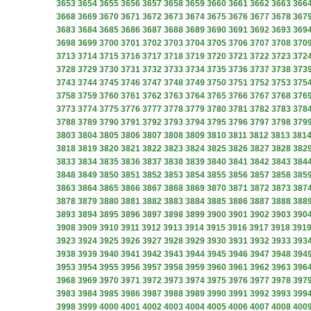
3653
3654
3655
3656
3657
3658
3659
3660
3661
3662
3663
366
3668
3669
3670
3671
3672
3673
3674
3675
3676
3677
3678
367
3683
3684
3685
3686
3687
3688
3689
3690
3691
3692
3693
369
3698
3699
3700
3701
3702
3703
3704
3705
3706
3707
3708
370
3713
3714
3715
3716
3717
3718
3719
3720
3721
3722
3723
372
3728
3729
3730
3731
3732
3733
3734
3735
3736
3737
3738
373
3743
3744
3745
3746
3747
3748
3749
3750
3751
3752
3753
375
3758
3759
3760
3761
3762
3763
3764
3765
3766
3767
3768
376
3773
3774
3775
3776
3777
3778
3779
3780
3781
3782
3783
378
3788
3789
3790
3791
3792
3793
3794
3795
3796
3797
3798
379
3803
3804
3805
3806
3807
3808
3809
3810
3811
3812
3813
381
3818
3819
3820
3821
3822
3823
3824
3825
3826
3827
3828
382
3833
3834
3835
3836
3837
3838
3839
3840
3841
3842
3843
384
3848
3849
3850
3851
3852
3853
3854
3855
3856
3857
3858
385
3863
3864
3865
3866
3867
3868
3869
3870
3871
3872
3873
387
3878
3879
3880
3881
3882
3883
3884
3885
3886
3887
3888
388
3893
3894
3895
3896
3897
3898
3899
3900
3901
3902
3903
390
3908
3909
3910
3911
3912
3913
3914
3915
3916
3917
3918
391
3923
3924
3925
3926
3927
3928
3929
3930
3931
3932
3933
393
3938
3939
3940
3941
3942
3943
3944
3945
3946
3947
3948
394
3953
3954
3955
3956
3957
3958
3959
3960
3961
3962
3963
396
3968
3969
3970
3971
3972
3973
3974
3975
3976
3977
3978
397
3983
3984
3985
3986
3987
3988
3989
3990
3991
3992
3993
399
3998
3999
4000
4001
4002
4003
4004
4005
4006
4007
4008
400