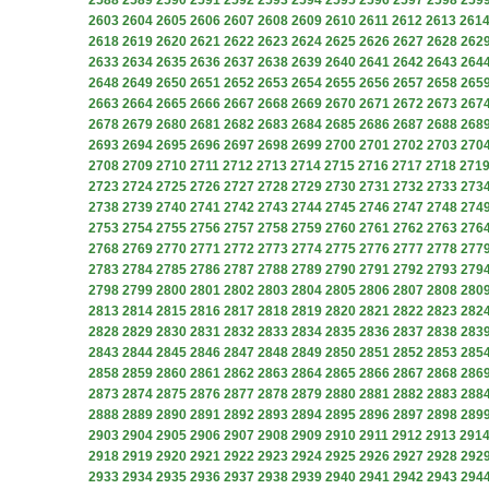
2588
2589
2590
2591
2592
2593
2594
2595
2596
2597
2598
259
2603
2604
2605
2606
2607
2608
2609
2610
2611
2612
2613
261
2618
2619
2620
2621
2622
2623
2624
2625
2626
2627
2628
262
2633
2634
2635
2636
2637
2638
2639
2640
2641
2642
2643
264
2648
2649
2650
2651
2652
2653
2654
2655
2656
2657
2658
265
2663
2664
2665
2666
2667
2668
2669
2670
2671
2672
2673
267
2678
2679
2680
2681
2682
2683
2684
2685
2686
2687
2688
268
2693
2694
2695
2696
2697
2698
2699
2700
2701
2702
2703
270
2708
2709
2710
2711
2712
2713
2714
2715
2716
2717
2718
271
2723
2724
2725
2726
2727
2728
2729
2730
2731
2732
2733
273
2738
2739
2740
2741
2742
2743
2744
2745
2746
2747
2748
274
2753
2754
2755
2756
2757
2758
2759
2760
2761
2762
2763
276
2768
2769
2770
2771
2772
2773
2774
2775
2776
2777
2778
277
2783
2784
2785
2786
2787
2788
2789
2790
2791
2792
2793
279
2798
2799
2800
2801
2802
2803
2804
2805
2806
2807
2808
280
2813
2814
2815
2816
2817
2818
2819
2820
2821
2822
2823
282
2828
2829
2830
2831
2832
2833
2834
2835
2836
2837
2838
283
2843
2844
2845
2846
2847
2848
2849
2850
2851
2852
2853
285
2858
2859
2860
2861
2862
2863
2864
2865
2866
2867
2868
286
2873
2874
2875
2876
2877
2878
2879
2880
2881
2882
2883
288
2888
2889
2890
2891
2892
2893
2894
2895
2896
2897
2898
289
2903
2904
2905
2906
2907
2908
2909
2910
2911
2912
2913
291
2918
2919
2920
2921
2922
2923
2924
2925
2926
2927
2928
292
2933
2934
2935
2936
2937
2938
2939
2940
2941
2942
2943
294