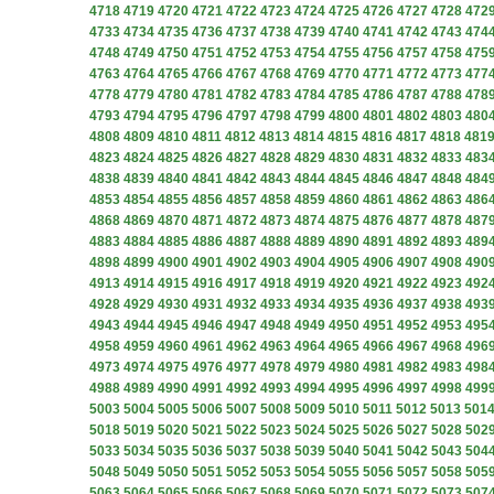
4718
4719
4720
4721
4722
4723
4724
4725
4726
4727
4728
472
4733
4734
4735
4736
4737
4738
4739
4740
4741
4742
4743
474
4748
4749
4750
4751
4752
4753
4754
4755
4756
4757
4758
475
4763
4764
4765
4766
4767
4768
4769
4770
4771
4772
4773
477
4778
4779
4780
4781
4782
4783
4784
4785
4786
4787
4788
478
4793
4794
4795
4796
4797
4798
4799
4800
4801
4802
4803
480
4808
4809
4810
4811
4812
4813
4814
4815
4816
4817
4818
481
4823
4824
4825
4826
4827
4828
4829
4830
4831
4832
4833
483
4838
4839
4840
4841
4842
4843
4844
4845
4846
4847
4848
484
4853
4854
4855
4856
4857
4858
4859
4860
4861
4862
4863
486
4868
4869
4870
4871
4872
4873
4874
4875
4876
4877
4878
487
4883
4884
4885
4886
4887
4888
4889
4890
4891
4892
4893
489
4898
4899
4900
4901
4902
4903
4904
4905
4906
4907
4908
490
4913
4914
4915
4916
4917
4918
4919
4920
4921
4922
4923
492
4928
4929
4930
4931
4932
4933
4934
4935
4936
4937
4938
493
4943
4944
4945
4946
4947
4948
4949
4950
4951
4952
4953
495
4958
4959
4960
4961
4962
4963
4964
4965
4966
4967
4968
496
4973
4974
4975
4976
4977
4978
4979
4980
4981
4982
4983
498
4988
4989
4990
4991
4992
4993
4994
4995
4996
4997
4998
499
5003
5004
5005
5006
5007
5008
5009
5010
5011
5012
5013
501
5018
5019
5020
5021
5022
5023
5024
5025
5026
5027
5028
502
5033
5034
5035
5036
5037
5038
5039
5040
5041
5042
5043
504
5048
5049
5050
5051
5052
5053
5054
5055
5056
5057
5058
505
5063
5064
5065
5066
5067
5068
5069
5070
5071
5072
5073
507