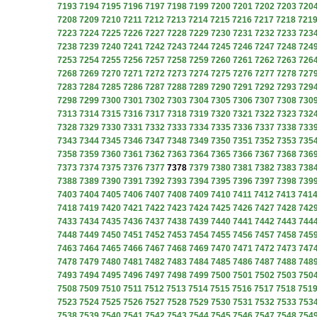
7193
7194
7195
7196
7197
7198
7199
7200
7201
7202
7203
720
7208
7209
7210
7211
7212
7213
7214
7215
7216
7217
7218
721
7223
7224
7225
7226
7227
7228
7229
7230
7231
7232
7233
723
7238
7239
7240
7241
7242
7243
7244
7245
7246
7247
7248
724
7253
7254
7255
7256
7257
7258
7259
7260
7261
7262
7263
726
7268
7269
7270
7271
7272
7273
7274
7275
7276
7277
7278
727
7283
7284
7285
7286
7287
7288
7289
7290
7291
7292
7293
729
7298
7299
7300
7301
7302
7303
7304
7305
7306
7307
7308
730
7313
7314
7315
7316
7317
7318
7319
7320
7321
7322
7323
732
7328
7329
7330
7331
7332
7333
7334
7335
7336
7337
7338
733
7343
7344
7345
7346
7347
7348
7349
7350
7351
7352
7353
735
7358
7359
7360
7361
7362
7363
7364
7365
7366
7367
7368
736
7373
7374
7375
7376
7377
7378
7379
7380
7381
7382
7383
738
7388
7389
7390
7391
7392
7393
7394
7395
7396
7397
7398
739
7403
7404
7405
7406
7407
7408
7409
7410
7411
7412
7413
741
7418
7419
7420
7421
7422
7423
7424
7425
7426
7427
7428
742
7433
7434
7435
7436
7437
7438
7439
7440
7441
7442
7443
744
7448
7449
7450
7451
7452
7453
7454
7455
7456
7457
7458
745
7463
7464
7465
7466
7467
7468
7469
7470
7471
7472
7473
747
7478
7479
7480
7481
7482
7483
7484
7485
7486
7487
7488
748
7493
7494
7495
7496
7497
7498
7499
7500
7501
7502
7503
750
7508
7509
7510
7511
7512
7513
7514
7515
7516
7517
7518
751
7523
7524
7525
7526
7527
7528
7529
7530
7531
7532
7533
753
7538
7539
7540
7541
7542
7543
7544
7545
7546
7547
7548
754