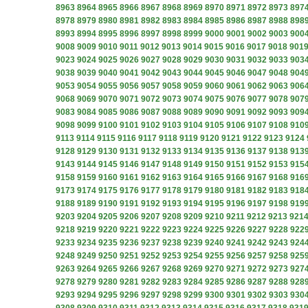
8963
8964
8965
8966
8967
8968
8969
8970
8971
8972
8973
897
8978
8979
8980
8981
8982
8983
8984
8985
8986
8987
8988
898
8993
8994
8995
8996
8997
8998
8999
9000
9001
9002
9003
900
9008
9009
9010
9011
9012
9013
9014
9015
9016
9017
9018
901
9023
9024
9025
9026
9027
9028
9029
9030
9031
9032
9033
903
9038
9039
9040
9041
9042
9043
9044
9045
9046
9047
9048
904
9053
9054
9055
9056
9057
9058
9059
9060
9061
9062
9063
906
9068
9069
9070
9071
9072
9073
9074
9075
9076
9077
9078
907
9083
9084
9085
9086
9087
9088
9089
9090
9091
9092
9093
909
9098
9099
9100
9101
9102
9103
9104
9105
9106
9107
9108
910
9113
9114
9115
9116
9117
9118
9119
9120
9121
9122
9123
9124
9128
9129
9130
9131
9132
9133
9134
9135
9136
9137
9138
913
9143
9144
9145
9146
9147
9148
9149
9150
9151
9152
9153
915
9158
9159
9160
9161
9162
9163
9164
9165
9166
9167
9168
916
9173
9174
9175
9176
9177
9178
9179
9180
9181
9182
9183
918
9188
9189
9190
9191
9192
9193
9194
9195
9196
9197
9198
919
9203
9204
9205
9206
9207
9208
9209
9210
9211
9212
9213
921
9218
9219
9220
9221
9222
9223
9224
9225
9226
9227
9228
922
9233
9234
9235
9236
9237
9238
9239
9240
9241
9242
9243
924
9248
9249
9250
9251
9252
9253
9254
9255
9256
9257
9258
925
9263
9264
9265
9266
9267
9268
9269
9270
9271
9272
9273
927
9278
9279
9280
9281
9282
9283
9284
9285
9286
9287
9288
928
9293
9294
9295
9296
9297
9298
9299
9300
9301
9302
9303
930