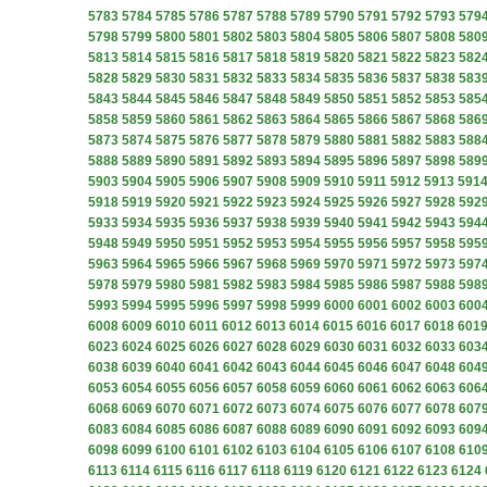
5783
5784
5785
5786
5787
5788
5789
5790
5791
5792
5793
579
5798
5799
5800
5801
5802
5803
5804
5805
5806
5807
5808
580
5813
5814
5815
5816
5817
5818
5819
5820
5821
5822
5823
582
5828
5829
5830
5831
5832
5833
5834
5835
5836
5837
5838
583
5843
5844
5845
5846
5847
5848
5849
5850
5851
5852
5853
585
5858
5859
5860
5861
5862
5863
5864
5865
5866
5867
5868
586
5873
5874
5875
5876
5877
5878
5879
5880
5881
5882
5883
588
5888
5889
5890
5891
5892
5893
5894
5895
5896
5897
5898
589
5903
5904
5905
5906
5907
5908
5909
5910
5911
5912
5913
591
5918
5919
5920
5921
5922
5923
5924
5925
5926
5927
5928
592
5933
5934
5935
5936
5937
5938
5939
5940
5941
5942
5943
594
5948
5949
5950
5951
5952
5953
5954
5955
5956
5957
5958
595
5963
5964
5965
5966
5967
5968
5969
5970
5971
5972
5973
597
5978
5979
5980
5981
5982
5983
5984
5985
5986
5987
5988
598
5993
5994
5995
5996
5997
5998
5999
6000
6001
6002
6003
600
6008
6009
6010
6011
6012
6013
6014
6015
6016
6017
6018
601
6023
6024
6025
6026
6027
6028
6029
6030
6031
6032
6033
603
6038
6039
6040
6041
6042
6043
6044
6045
6046
6047
6048
604
6053
6054
6055
6056
6057
6058
6059
6060
6061
6062
6063
606
6068
6069
6070
6071
6072
6073
6074
6075
6076
6077
6078
607
6083
6084
6085
6086
6087
6088
6089
6090
6091
6092
6093
609
6098
6099
6100
6101
6102
6103
6104
6105
6106
6107
6108
610
6113
6114
6115
6116
6117
6118
6119
6120
6121
6122
6123
6124