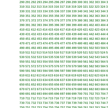
290
291
292
293
294
295
296
297
298
299
300
301
302
303
304
3
310
311
312
313
314
315
316
317
318
319
320
321
322
323
324
3
330
331
332
333
334
335
336
337
338
339
340
341
342
343
344
3
350
351
352
353
354
355
356
357
358
359
360
361
362
363
364
3
370
371
372
373
374
375
376
377
378
379
380
381
382
383
384
3
390
391
392
393
394
395
396
397
398
399
400
401
402
403
404
4
410
411
412
413
414
415
416
417
418
419
420
421
422
423
424
4
430
431
432
433
434
435
436
437
438
439
440
441
442
443
444
4
450
451
452
453
454
455
456
457
458
459
460
461
462
463
464
4
470
471
472
473
474
475
476
477
478
479
480
481
482
483
484
4
490
491
492
493
494
495
496
497
498
499
500
501
502
503
504
5
510
511
512
513
514
515
516
517
518
519
520
521
522
523
524
5
530
531
532
533
534
535
536
537
538
539
540
541
542
543
544
5
550
551
552
553
554
555
556
557
558
559
560
561
562
563
564
5
570
571
572
573
574
575
576
577
578
579
580
581
582
583
584
5
590
591
592
593
594
595
596
597
598
599
600
601
602
603
604
6
610
611
612
613
614
615
616
617
618
619
620
621
622
623
624
6
630
631
632
633
634
635
636
637
638
639
640
641
642
643
644
6
650
651
652
653
654
655
656
657
658
659
660
661
662
663
664
6
670
671
672
673
674
675
676
677
678
679
680
681
682
683
684
6
690
691
692
693
694
695
696
697
698
699
700
701
702
703
704
7
710
711
712
713
714
715
716
717
718
719
720
721
722
723
724
7
730
731
732
733
734
735
736
737
738
739
740
741
742
743
744
7
750
751
752
753
754
755
756
757
758
759
760
761
762
763
764
7