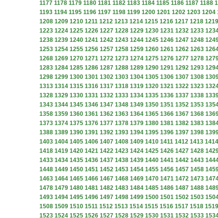
1177
1178
1179
1180
1181
1182
1183
1184
1185
1186
1187
1188
1
1193
1194
1195
1196
1197
1198
1199
1200
1201
1202
1203
1204
1208
1209
1210
1211
1212
1213
1214
1215
1216
1217
1218
121
1223
1224
1225
1226
1227
1228
1229
1230
1231
1232
1233
123
1238
1239
1240
1241
1242
1243
1244
1245
1246
1247
1248
124
1253
1254
1255
1256
1257
1258
1259
1260
1261
1262
1263
126
1268
1269
1270
1271
1272
1273
1274
1275
1276
1277
1278
127
1283
1284
1285
1286
1287
1288
1289
1290
1291
1292
1293
129
1298
1299
1300
1301
1302
1303
1304
1305
1306
1307
1308
130
1313
1314
1315
1316
1317
1318
1319
1320
1321
1322
1323
132
1328
1329
1330
1331
1332
1333
1334
1335
1336
1337
1338
133
1343
1344
1345
1346
1347
1348
1349
1350
1351
1352
1353
135
1358
1359
1360
1361
1362
1363
1364
1365
1366
1367
1368
136
1373
1374
1375
1376
1377
1378
1379
1380
1381
1382
1383
138
1388
1389
1390
1391
1392
1393
1394
1395
1396
1397
1398
139
1403
1404
1405
1406
1407
1408
1409
1410
1411
1412
1413
141
1418
1419
1420
1421
1422
1423
1424
1425
1426
1427
1428
142
1433
1434
1435
1436
1437
1438
1439
1440
1441
1442
1443
144
1448
1449
1450
1451
1452
1453
1454
1455
1456
1457
1458
145
1463
1464
1465
1466
1467
1468
1469
1470
1471
1472
1473
147
1478
1479
1480
1481
1482
1483
1484
1485
1486
1487
1488
148
1493
1494
1495
1496
1497
1498
1499
1500
1501
1502
1503
150
1508
1509
1510
1511
1512
1513
1514
1515
1516
1517
1518
151
1523
1524
1525
1526
1527
1528
1529
1530
1531
1532
1533
153