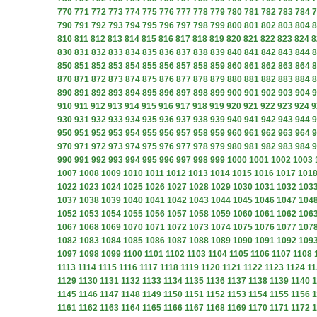
770
771
772
773
774
775
776
777
778
779
780
781
782
783
784
7
790
791
792
793
794
795
796
797
798
799
800
801
802
803
804
8
810
811
812
813
814
815
816
817
818
819
820
821
822
823
824
8
830
831
832
833
834
835
836
837
838
839
840
841
842
843
844
8
850
851
852
853
854
855
856
857
858
859
860
861
862
863
864
8
870
871
872
873
874
875
876
877
878
879
880
881
882
883
884
8
890
891
892
893
894
895
896
897
898
899
900
901
902
903
904
9
910
911
912
913
914
915
916
917
918
919
920
921
922
923
924
9
930
931
932
933
934
935
936
937
938
939
940
941
942
943
944
9
950
951
952
953
954
955
956
957
958
959
960
961
962
963
964
9
970
971
972
973
974
975
976
977
978
979
980
981
982
983
984
9
990
991
992
993
994
995
996
997
998
999
1000
1001
1002
1003
1007
1008
1009
1010
1011
1012
1013
1014
1015
1016
1017
101
1022
1023
1024
1025
1026
1027
1028
1029
1030
1031
1032
103
1037
1038
1039
1040
1041
1042
1043
1044
1045
1046
1047
104
1052
1053
1054
1055
1056
1057
1058
1059
1060
1061
1062
106
1067
1068
1069
1070
1071
1072
1073
1074
1075
1076
1077
107
1082
1083
1084
1085
1086
1087
1088
1089
1090
1091
1092
109
1097
1098
1099
1100
1101
1102
1103
1104
1105
1106
1107
1108
1113
1114
1115
1116
1117
1118
1119
1120
1121
1122
1123
1124
11
1129
1130
1131
1132
1133
1134
1135
1136
1137
1138
1139
1140
1
1145
1146
1147
1148
1149
1150
1151
1152
1153
1154
1155
1156
1
1161
1162
1163
1164
1165
1166
1167
1168
1169
1170
1171
1172
1