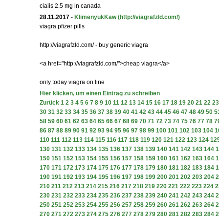
cialis 2.5 mg in canada
28.11.2017
-
KlimenyukKaw
(http://viagrafzld.com/)
viagra pfizer pills
http://viagrafzld.com/ - buy generic viagra
<a href="http://viagrafzld.com/">cheap viagra</a>
only today viagra on line
Hier klicken, um einen Eintrag zu schreiben
Zurück
1
2
3
4
5
6
7
8
9
10
11
12
13
14
15
16
17
18
19
20
21
22
23
30
31
32
33
34
35
36
37
38
39
40
41
42
43
44
45
46
47
48
49
50
5
58
59
60
61
62
63
64
65
66
67
68
69
70
71
72
73
74
75
76
77
78
7
86
87
88
89
90
91
92
93
94
95
96
97
98
99
100
101
102
103
104
1
110
111
112
113
114
115
116
117
118
119
120
121
122
123
124
12
130
131
132
133
134
135
136
137
138
139
140
141
142
143
144
1
150
151
152
153
154
155
156
157
158
159
160
161
162
163
164
1
170
171
172
173
174
175
176
177
178
179
180
181
182
183
184
1
190
191
192
193
194
195
196
197
198
199
200
201
202
203
204
2
210
211
212
213
214
215
216
217
218
219
220
221
222
223
224
2
230
231
232
233
234
235
236
237
238
239
240
241
242
243
244
2
250
251
252
253
254
255
256
257
258
259
260
261
262
263
264
2
270
271
272
273
274
275
276
277
278
279
280
281
282
283
284
2