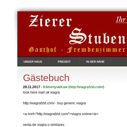
UNSER HAUS
FREIZEIT
IN DER NÄHE
Gästebuch
28.11.2017
-
KlimenyukKaw
(http://viagrafzld.com/)
look here mail uk viagra
http://viagrafzld.com/ - buy generic viagra
<a href="http://viagrafzld.com/">viagra online</a>
venta de viagra o similares