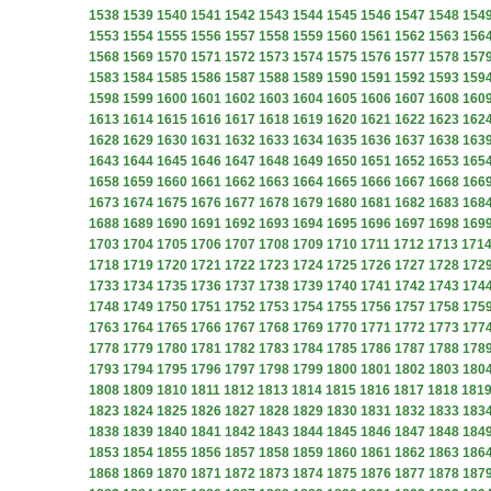
1538
1539
1540
1541
1542
1543
1544
1545
1546
1547
1548
154
1553
1554
1555
1556
1557
1558
1559
1560
1561
1562
1563
156
1568
1569
1570
1571
1572
1573
1574
1575
1576
1577
1578
157
1583
1584
1585
1586
1587
1588
1589
1590
1591
1592
1593
159
1598
1599
1600
1601
1602
1603
1604
1605
1606
1607
1608
160
1613
1614
1615
1616
1617
1618
1619
1620
1621
1622
1623
162
1628
1629
1630
1631
1632
1633
1634
1635
1636
1637
1638
163
1643
1644
1645
1646
1647
1648
1649
1650
1651
1652
1653
165
1658
1659
1660
1661
1662
1663
1664
1665
1666
1667
1668
166
1673
1674
1675
1676
1677
1678
1679
1680
1681
1682
1683
168
1688
1689
1690
1691
1692
1693
1694
1695
1696
1697
1698
169
1703
1704
1705
1706
1707
1708
1709
1710
1711
1712
1713
171
1718
1719
1720
1721
1722
1723
1724
1725
1726
1727
1728
172
1733
1734
1735
1736
1737
1738
1739
1740
1741
1742
1743
174
1748
1749
1750
1751
1752
1753
1754
1755
1756
1757
1758
175
1763
1764
1765
1766
1767
1768
1769
1770
1771
1772
1773
177
1778
1779
1780
1781
1782
1783
1784
1785
1786
1787
1788
178
1793
1794
1795
1796
1797
1798
1799
1800
1801
1802
1803
180
1808
1809
1810
1811
1812
1813
1814
1815
1816
1817
1818
181
1823
1824
1825
1826
1827
1828
1829
1830
1831
1832
1833
183
1838
1839
1840
1841
1842
1843
1844
1845
1846
1847
1848
184
1853
1854
1855
1856
1857
1858
1859
1860
1861
1862
1863
186
1868
1869
1870
1871
1872
1873
1874
1875
1876
1877
1878
187