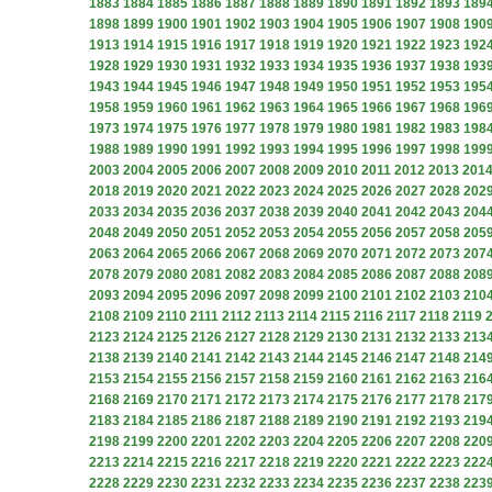
1883
1884
1885
1886
1887
1888
1889
1890
1891
1892
1893
189
1898
1899
1900
1901
1902
1903
1904
1905
1906
1907
1908
190
1913
1914
1915
1916
1917
1918
1919
1920
1921
1922
1923
192
1928
1929
1930
1931
1932
1933
1934
1935
1936
1937
1938
193
1943
1944
1945
1946
1947
1948
1949
1950
1951
1952
1953
195
1958
1959
1960
1961
1962
1963
1964
1965
1966
1967
1968
196
1973
1974
1975
1976
1977
1978
1979
1980
1981
1982
1983
198
1988
1989
1990
1991
1992
1993
1994
1995
1996
1997
1998
199
2003
2004
2005
2006
2007
2008
2009
2010
2011
2012
2013
201
2018
2019
2020
2021
2022
2023
2024
2025
2026
2027
2028
202
2033
2034
2035
2036
2037
2038
2039
2040
2041
2042
2043
204
2048
2049
2050
2051
2052
2053
2054
2055
2056
2057
2058
205
2063
2064
2065
2066
2067
2068
2069
2070
2071
2072
2073
207
2078
2079
2080
2081
2082
2083
2084
2085
2086
2087
2088
208
2093
2094
2095
2096
2097
2098
2099
2100
2101
2102
2103
210
2108
2109
2110
2111
2112
2113
2114
2115
2116
2117
2118
2119
2123
2124
2125
2126
2127
2128
2129
2130
2131
2132
2133
213
2138
2139
2140
2141
2142
2143
2144
2145
2146
2147
2148
214
2153
2154
2155
2156
2157
2158
2159
2160
2161
2162
2163
216
2168
2169
2170
2171
2172
2173
2174
2175
2176
2177
2178
217
2183
2184
2185
2186
2187
2188
2189
2190
2191
2192
2193
219
2198
2199
2200
2201
2202
2203
2204
2205
2206
2207
2208
220
2213
2214
2215
2216
2217
2218
2219
2220
2221
2222
2223
222
2228
2229
2230
2231
2232
2233
2234
2235
2236
2237
2238
223