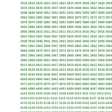
3818
3819
3820
3821
3822
3823
3824
3825
3826
3827
3828
382
3833
3834
3835
3836
3837
3838
3839
3840
3841
3842
3843
384
3848
3849
3850
3851
3852
3853
3854
3855
3856
3857
3858
385
3863
3864
3865
3866
3867
3868
3869
3870
3871
3872
3873
387
3878
3879
3880
3881
3882
3883
3884
3885
3886
3887
3888
388
3893
3894
3895
3896
3897
3898
3899
3900
3901
3902
3903
390
3908
3909
3910
3911
3912
3913
3914
3915
3916
3917
3918
391
3923
3924
3925
3926
3927
3928
3929
3930
3931
3932
3933
393
3938
3939
3940
3941
3942
3943
3944
3945
3946
3947
3948
394
3953
3954
3955
3956
3957
3958
3959
3960
3961
3962
3963
396
3968
3969
3970
3971
3972
3973
3974
3975
3976
3977
3978
397
3983
3984
3985
3986
3987
3988
3989
3990
3991
3992
3993
399
3998
3999
4000
4001
4002
4003
4004
4005
4006
4007
4008
400
4013
4014
4015
4016
4017
4018
4019
4020
4021
4022
4023
402
4028
4029
4030
4031
4032
4033
4034
4035
4036
4037
4038
403
4043
4044
4045
4046
4047
4048
4049
4050
4051
4052
4053
405
4058
4059
4060
4061
4062
4063
4064
4065
4066
4067
4068
406
4073
4074
4075
4076
4077
4078
4079
4080
4081
4082
4083
408
4088
4089
4090
4091
4092
4093
4094
4095
4096
4097
4098
409
4103
4104
4105
4106
4107
4108
4109
4110
4111
4112
4113
4114
4118
4119
4120
4121
4122
4123
4124
4125
4126
4127
4128
4129
4133
4134
4135
4136
4137
4138
4139
4140
4141
4142
4143
414
4148
4149
4150
4151
4152
4153
4154
4155
4156
4157
4158
415