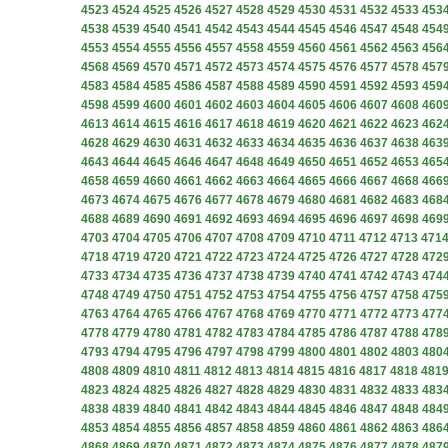
4523
4524
4525
4526
4527
4528
4529
4530
4531
4532
4533
453
4538
4539
4540
4541
4542
4543
4544
4545
4546
4547
4548
454
4553
4554
4555
4556
4557
4558
4559
4560
4561
4562
4563
456
4568
4569
4570
4571
4572
4573
4574
4575
4576
4577
4578
457
4583
4584
4585
4586
4587
4588
4589
4590
4591
4592
4593
459
4598
4599
4600
4601
4602
4603
4604
4605
4606
4607
4608
460
4613
4614
4615
4616
4617
4618
4619
4620
4621
4622
4623
462
4628
4629
4630
4631
4632
4633
4634
4635
4636
4637
4638
463
4643
4644
4645
4646
4647
4648
4649
4650
4651
4652
4653
465
4658
4659
4660
4661
4662
4663
4664
4665
4666
4667
4668
466
4673
4674
4675
4676
4677
4678
4679
4680
4681
4682
4683
468
4688
4689
4690
4691
4692
4693
4694
4695
4696
4697
4698
469
4703
4704
4705
4706
4707
4708
4709
4710
4711
4712
4713
471
4718
4719
4720
4721
4722
4723
4724
4725
4726
4727
4728
472
4733
4734
4735
4736
4737
4738
4739
4740
4741
4742
4743
474
4748
4749
4750
4751
4752
4753
4754
4755
4756
4757
4758
475
4763
4764
4765
4766
4767
4768
4769
4770
4771
4772
4773
477
4778
4779
4780
4781
4782
4783
4784
4785
4786
4787
4788
478
4793
4794
4795
4796
4797
4798
4799
4800
4801
4802
4803
480
4808
4809
4810
4811
4812
4813
4814
4815
4816
4817
4818
481
4823
4824
4825
4826
4827
4828
4829
4830
4831
4832
4833
483
4838
4839
4840
4841
4842
4843
4844
4845
4846
4847
4848
484
4853
4854
4855
4856
4857
4858
4859
4860
4861
4862
4863
486
4868
4869
4870
4871
4872
4873
4874
4875
4876
4877
4878
487