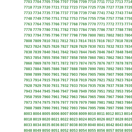
7703
7704
7705
7706
7707
7708
7709
7710
7711
7712
7713
771
7718
7719
7720
7721
7722
7723
7724
7725
7726
7727
7728
772
7733
7734
7735
7736
7737
7738
7739
7740
7741
7742
7743
774
7748
7749
7750
7751
7752
7753
7754
7755
7756
7757
7758
775
7763
7764
7765
7766
7767
7768
7769
7770
7771
7772
7773
777
7778
7779
7780
7781
7782
7783
7784
7785
7786
7787
7788
778
7793
7794
7795
7796
7797
7798
7799
7800
7801
7802
7803
780
7808
7809
7810
7811
7812
7813
7814
7815
7816
7817
7818
781
7823
7824
7825
7826
7827
7828
7829
7830
7831
7832
7833
783
7838
7839
7840
7841
7842
7843
7844
7845
7846
7847
7848
784
7853
7854
7855
7856
7857
7858
7859
7860
7861
7862
7863
786
7868
7869
7870
7871
7872
7873
7874
7875
7876
7877
7878
787
7883
7884
7885
7886
7887
7888
7889
7890
7891
7892
7893
789
7898
7899
7900
7901
7902
7903
7904
7905
7906
7907
7908
790
7913
7914
7915
7916
7917
7918
7919
7920
7921
7922
7923
792
7928
7929
7930
7931
7932
7933
7934
7935
7936
7937
7938
793
7943
7944
7945
7946
7947
7948
7949
7950
7951
7952
7953
795
7958
7959
7960
7961
7962
7963
7964
7965
7966
7967
7968
796
7973
7974
7975
7976
7977
7978
7979
7980
7981
7982
7983
798
7988
7989
7990
7991
7992
7993
7994
7995
7996
7997
7998
799
8003
8004
8005
8006
8007
8008
8009
8010
8011
8012
8013
801
8018
8019
8020
8021
8022
8023
8024
8025
8026
8027
8028
802
8033
8034
8035
8036
8037
8038
8039
8040
8041
8042
8043
804
8048
8049
8050
8051
8052
8053
8054
8055
8056
8057
8058
805