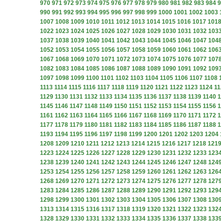
970
971
972
973
974
975
976
977
978
979
980
981
982
983
984
9
990
991
992
993
994
995
996
997
998
999
1000
1001
1002
1003
1007
1008
1009
1010
1011
1012
1013
1014
1015
1016
1017
101
1022
1023
1024
1025
1026
1027
1028
1029
1030
1031
1032
103
1037
1038
1039
1040
1041
1042
1043
1044
1045
1046
1047
104
1052
1053
1054
1055
1056
1057
1058
1059
1060
1061
1062
106
1067
1068
1069
1070
1071
1072
1073
1074
1075
1076
1077
107
1082
1083
1084
1085
1086
1087
1088
1089
1090
1091
1092
109
1097
1098
1099
1100
1101
1102
1103
1104
1105
1106
1107
1108
1113
1114
1115
1116
1117
1118
1119
1120
1121
1122
1123
1124
11
1129
1130
1131
1132
1133
1134
1135
1136
1137
1138
1139
1140
1
1145
1146
1147
1148
1149
1150
1151
1152
1153
1154
1155
1156
1
1161
1162
1163
1164
1165
1166
1167
1168
1169
1170
1171
1172
1
1177
1178
1179
1180
1181
1182
1183
1184
1185
1186
1187
1188
1
1193
1194
1195
1196
1197
1198
1199
1200
1201
1202
1203
1204
1208
1209
1210
1211
1212
1213
1214
1215
1216
1217
1218
121
1223
1224
1225
1226
1227
1228
1229
1230
1231
1232
1233
123
1238
1239
1240
1241
1242
1243
1244
1245
1246
1247
1248
124
1253
1254
1255
1256
1257
1258
1259
1260
1261
1262
1263
126
1268
1269
1270
1271
1272
1273
1274
1275
1276
1277
1278
127
1283
1284
1285
1286
1287
1288
1289
1290
1291
1292
1293
129
1298
1299
1300
1301
1302
1303
1304
1305
1306
1307
1308
130
1313
1314
1315
1316
1317
1318
1319
1320
1321
1322
1323
132
1328
1329
1330
1331
1332
1333
1334
1335
1336
1337
1338
133