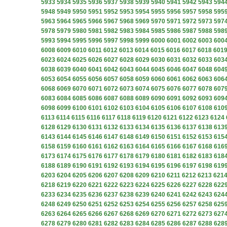
5933
5934
5935
5936
5937
5938
5939
5940
5941
5942
5943
594
5948
5949
5950
5951
5952
5953
5954
5955
5956
5957
5958
595
5963
5964
5965
5966
5967
5968
5969
5970
5971
5972
5973
597
5978
5979
5980
5981
5982
5983
5984
5985
5986
5987
5988
598
5993
5994
5995
5996
5997
5998
5999
6000
6001
6002
6003
600
6008
6009
6010
6011
6012
6013
6014
6015
6016
6017
6018
601
6023
6024
6025
6026
6027
6028
6029
6030
6031
6032
6033
603
6038
6039
6040
6041
6042
6043
6044
6045
6046
6047
6048
604
6053
6054
6055
6056
6057
6058
6059
6060
6061
6062
6063
606
6068
6069
6070
6071
6072
6073
6074
6075
6076
6077
6078
607
6083
6084
6085
6086
6087
6088
6089
6090
6091
6092
6093
609
6098
6099
6100
6101
6102
6103
6104
6105
6106
6107
6108
610
6113
6114
6115
6116
6117
6118
6119
6120
6121
6122
6123
6124
6128
6129
6130
6131
6132
6133
6134
6135
6136
6137
6138
613
6143
6144
6145
6146
6147
6148
6149
6150
6151
6152
6153
615
6158
6159
6160
6161
6162
6163
6164
6165
6166
6167
6168
616
6173
6174
6175
6176
6177
6178
6179
6180
6181
6182
6183
618
6188
6189
6190
6191
6192
6193
6194
6195
6196
6197
6198
619
6203
6204
6205
6206
6207
6208
6209
6210
6211
6212
6213
621
6218
6219
6220
6221
6222
6223
6224
6225
6226
6227
6228
622
6233
6234
6235
6236
6237
6238
6239
6240
6241
6242
6243
624
6248
6249
6250
6251
6252
6253
6254
6255
6256
6257
6258
625
6263
6264
6265
6266
6267
6268
6269
6270
6271
6272
6273
627
6278
6279
6280
6281
6282
6283
6284
6285
6286
6287
6288
628