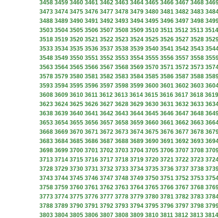
3458
3459
3460
3461
3462
3463
3464
3465
3466
3467
3468
346
3473
3474
3475
3476
3477
3478
3479
3480
3481
3482
3483
348
3488
3489
3490
3491
3492
3493
3494
3495
3496
3497
3498
349
3503
3504
3505
3506
3507
3508
3509
3510
3511
3512
3513
351
3518
3519
3520
3521
3522
3523
3524
3525
3526
3527
3528
352
3533
3534
3535
3536
3537
3538
3539
3540
3541
3542
3543
354
3548
3549
3550
3551
3552
3553
3554
3555
3556
3557
3558
355
3563
3564
3565
3566
3567
3568
3569
3570
3571
3572
3573
357
3578
3579
3580
3581
3582
3583
3584
3585
3586
3587
3588
358
3593
3594
3595
3596
3597
3598
3599
3600
3601
3602
3603
360
3608
3609
3610
3611
3612
3613
3614
3615
3616
3617
3618
361
3623
3624
3625
3626
3627
3628
3629
3630
3631
3632
3633
363
3638
3639
3640
3641
3642
3643
3644
3645
3646
3647
3648
364
3653
3654
3655
3656
3657
3658
3659
3660
3661
3662
3663
366
3668
3669
3670
3671
3672
3673
3674
3675
3676
3677
3678
367
3683
3684
3685
3686
3687
3688
3689
3690
3691
3692
3693
369
3698
3699
3700
3701
3702
3703
3704
3705
3706
3707
3708
370
3713
3714
3715
3716
3717
3718
3719
3720
3721
3722
3723
372
3728
3729
3730
3731
3732
3733
3734
3735
3736
3737
3738
373
3743
3744
3745
3746
3747
3748
3749
3750
3751
3752
3753
375
3758
3759
3760
3761
3762
3763
3764
3765
3766
3767
3768
376
3773
3774
3775
3776
3777
3778
3779
3780
3781
3782
3783
378
3788
3789
3790
3791
3792
3793
3794
3795
3796
3797
3798
379
3803
3804
3805
3806
3807
3808
3809
3810
3811
3812
3813
381