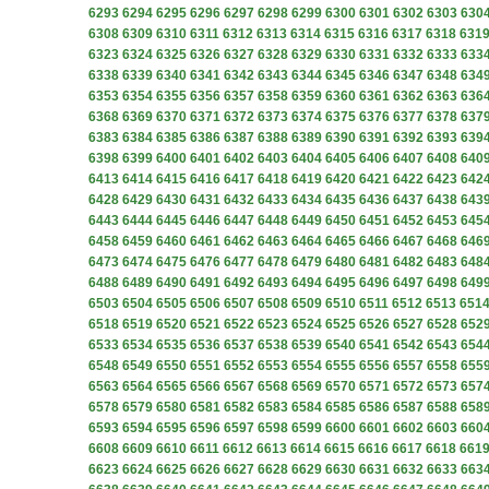
6293
6294
6295
6296
6297
6298
6299
6300
6301
6302
6303
630
6308
6309
6310
6311
6312
6313
6314
6315
6316
6317
6318
631
6323
6324
6325
6326
6327
6328
6329
6330
6331
6332
6333
633
6338
6339
6340
6341
6342
6343
6344
6345
6346
6347
6348
634
6353
6354
6355
6356
6357
6358
6359
6360
6361
6362
6363
636
6368
6369
6370
6371
6372
6373
6374
6375
6376
6377
6378
637
6383
6384
6385
6386
6387
6388
6389
6390
6391
6392
6393
639
6398
6399
6400
6401
6402
6403
6404
6405
6406
6407
6408
640
6413
6414
6415
6416
6417
6418
6419
6420
6421
6422
6423
642
6428
6429
6430
6431
6432
6433
6434
6435
6436
6437
6438
643
6443
6444
6445
6446
6447
6448
6449
6450
6451
6452
6453
645
6458
6459
6460
6461
6462
6463
6464
6465
6466
6467
6468
646
6473
6474
6475
6476
6477
6478
6479
6480
6481
6482
6483
648
6488
6489
6490
6491
6492
6493
6494
6495
6496
6497
6498
649
6503
6504
6505
6506
6507
6508
6509
6510
6511
6512
6513
651
6518
6519
6520
6521
6522
6523
6524
6525
6526
6527
6528
652
6533
6534
6535
6536
6537
6538
6539
6540
6541
6542
6543
654
6548
6549
6550
6551
6552
6553
6554
6555
6556
6557
6558
655
6563
6564
6565
6566
6567
6568
6569
6570
6571
6572
6573
657
6578
6579
6580
6581
6582
6583
6584
6585
6586
6587
6588
658
6593
6594
6595
6596
6597
6598
6599
6600
6601
6602
6603
660
6608
6609
6610
6611
6612
6613
6614
6615
6616
6617
6618
661
6623
6624
6625
6626
6627
6628
6629
6630
6631
6632
6633
663