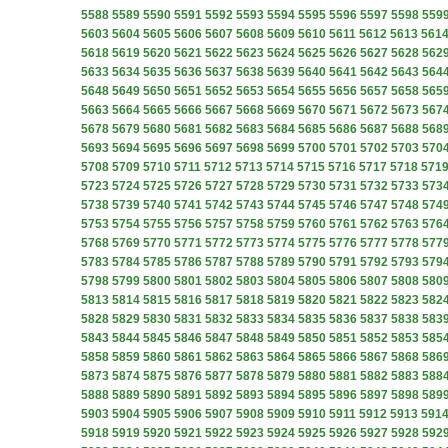
5588
5589
5590
5591
5592
5593
5594
5595
5596
5597
5598
559
5603
5604
5605
5606
5607
5608
5609
5610
5611
5612
5613
561
5618
5619
5620
5621
5622
5623
5624
5625
5626
5627
5628
562
5633
5634
5635
5636
5637
5638
5639
5640
5641
5642
5643
564
5648
5649
5650
5651
5652
5653
5654
5655
5656
5657
5658
565
5663
5664
5665
5666
5667
5668
5669
5670
5671
5672
5673
567
5678
5679
5680
5681
5682
5683
5684
5685
5686
5687
5688
568
5693
5694
5695
5696
5697
5698
5699
5700
5701
5702
5703
570
5708
5709
5710
5711
5712
5713
5714
5715
5716
5717
5718
571
5723
5724
5725
5726
5727
5728
5729
5730
5731
5732
5733
573
5738
5739
5740
5741
5742
5743
5744
5745
5746
5747
5748
574
5753
5754
5755
5756
5757
5758
5759
5760
5761
5762
5763
576
5768
5769
5770
5771
5772
5773
5774
5775
5776
5777
5778
577
5783
5784
5785
5786
5787
5788
5789
5790
5791
5792
5793
579
5798
5799
5800
5801
5802
5803
5804
5805
5806
5807
5808
580
5813
5814
5815
5816
5817
5818
5819
5820
5821
5822
5823
582
5828
5829
5830
5831
5832
5833
5834
5835
5836
5837
5838
583
5843
5844
5845
5846
5847
5848
5849
5850
5851
5852
5853
585
5858
5859
5860
5861
5862
5863
5864
5865
5866
5867
5868
586
5873
5874
5875
5876
5877
5878
5879
5880
5881
5882
5883
588
5888
5889
5890
5891
5892
5893
5894
5895
5896
5897
5898
589
5903
5904
5905
5906
5907
5908
5909
5910
5911
5912
5913
591
5918
5919
5920
5921
5922
5923
5924
5925
5926
5927
5928
592