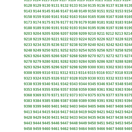
9113
9114
9115
9116
9117
9118
9119
9120
9121
9122
9123
9124
9128
9129
9130
9131
9132
9133
9134
9135
9136
9137
9138
913
9143
9144
9145
9146
9147
9148
9149
9150
9151
9152
9153
915
9158
9159
9160
9161
9162
9163
9164
9165
9166
9167
9168
916
9173
9174
9175
9176
9177
9178
9179
9180
9181
9182
9183
918
9188
9189
9190
9191
9192
9193
9194
9195
9196
9197
9198
919
9203
9204
9205
9206
9207
9208
9209
9210
9211
9212
9213
921
9218
9219
9220
9221
9222
9223
9224
9225
9226
9227
9228
922
9233
9234
9235
9236
9237
9238
9239
9240
9241
9242
9243
924
9248
9249
9250
9251
9252
9253
9254
9255
9256
9257
9258
925
9263
9264
9265
9266
9267
9268
9269
9270
9271
9272
9273
927
9278
9279
9280
9281
9282
9283
9284
9285
9286
9287
9288
928
9293
9294
9295
9296
9297
9298
9299
9300
9301
9302
9303
930
9308
9309
9310
9311
9312
9313
9314
9315
9316
9317
9318
931
9323
9324
9325
9326
9327
9328
9329
9330
9331
9332
9333
933
9338
9339
9340
9341
9342
9343
9344
9345
9346
9347
9348
934
9353
9354
9355
9356
9357
9358
9359
9360
9361
9362
9363
936
9368
9369
9370
9371
9372
9373
9374
9375
9376
9377
9378
937
9383
9384
9385
9386
9387
9388
9389
9390
9391
9392
9393
939
9398
9399
9400
9401
9402
9403
9404
9405
9406
9407
9408
940
9413
9414
9415
9416
9417
9418
9419
9420
9421
9422
9423
942
9428
9429
9430
9431
9432
9433
9434
9435
9436
9437
9438
943
9443
9444
9445
9446
9447
9448
9449
9450
9451
9452
9453
945
9458
9459
9460
9461
9462
9463
9464
9465
9466
9467
9468
946