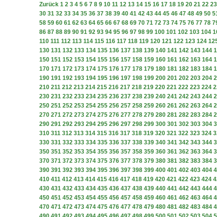
Zurück
1
2
3
4
5
6
7
8
9
10
11
12
13
14
15
16
17
18
19
20
21
22
23
30
31
32
33
34
35
36
37
38
39
40
41
42
43
44
45
46
47
48
49
50
5
58
59
60
61
62
63
64
65
66
67
68
69
70
71
72
73
74
75
76
77
78
7
86
87
88
89
90
91
92
93
94
95
96
97
98
99
100
101
102
103
104
1
110
111
112
113
114
115
116
117
118
119
120
121
122
123
124
12
130
131
132
133
134
135
136
137
138
139
140
141
142
143
144
1
150
151
152
153
154
155
156
157
158
159
160
161
162
163
164
1
170
171
172
173
174
175
176
177
178
179
180
181
182
183
184
1
190
191
192
193
194
195
196
197
198
199
200
201
202
203
204
2
210
211
212
213
214
215
216
217
218
219
220
221
222
223
224
2
230
231
232
233
234
235
236
237
238
239
240
241
242
243
244
2
250
251
252
253
254
255
256
257
258
259
260
261
262
263
264
2
270
271
272
273
274
275
276
277
278
279
280
281
282
283
284
2
290
291
292
293
294
295
296
297
298
299
300
301
302
303
304
3
310
311
312
313
314
315
316
317
318
319
320
321
322
323
324
3
330
331
332
333
334
335
336
337
338
339
340
341
342
343
344
3
350
351
352
353
354
355
356
357
358
359
360
361
362
363
364
3
370
371
372
373
374
375
376
377
378
379
380
381
382
383
384
3
390
391
392
393
394
395
396
397
398
399
400
401
402
403
404
4
410
411
412
413
414
415
416
417
418
419
420
421
422
423
424
4
430
431
432
433
434
435
436
437
438
439
440
441
442
443
444
4
450
451
452
453
454
455
456
457
458
459
460
461
462
463
464
4
470
471
472
473
474
475
476
477
478
479
480
481
482
483
484
4
490
491
492
493
494
495
496
497
498
499
500
501
502
503
504
5