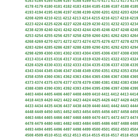
4163
4164
4165
4166
4167
4168
4169
4170
4171
4172
4173
417
4178
4179
4180
4181
4182
4183
4184
4185
4186
4187
4188
418
4193
4194
4195
4196
4197
4198
4199
4200
4201
4202
4203
420
4208
4209
4210
4211
4212
4213
4214
4215
4216
4217
4218
421
4223
4224
4225
4226
4227
4228
4229
4230
4231
4232
4233
423
4238
4239
4240
4241
4242
4243
4244
4245
4246
4247
4248
424
4253
4254
4255
4256
4257
4258
4259
4260
4261
4262
4263
426
4268
4269
4270
4271
4272
4273
4274
4275
4276
4277
4278
427
4283
4284
4285
4286
4287
4288
4289
4290
4291
4292
4293
429
4298
4299
4300
4301
4302
4303
4304
4305
4306
4307
4308
430
4313
4314
4315
4316
4317
4318
4319
4320
4321
4322
4323
432
4328
4329
4330
4331
4332
4333
4334
4335
4336
4337
4338
433
4343
4344
4345
4346
4347
4348
4349
4350
4351
4352
4353
435
4358
4359
4360
4361
4362
4363
4364
4365
4366
4367
4368
436
4373
4374
4375
4376
4377
4378
4379
4380
4381
4382
4383
438
4388
4389
4390
4391
4392
4393
4394
4395
4396
4397
4398
439
4403
4404
4405
4406
4407
4408
4409
4410
4411
4412
4413
441
4418
4419
4420
4421
4422
4423
4424
4425
4426
4427
4428
442
4433
4434
4435
4436
4437
4438
4439
4440
4441
4442
4443
444
4448
4449
4450
4451
4452
4453
4454
4455
4456
4457
4458
445
4463
4464
4465
4466
4467
4468
4469
4470
4471
4472
4473
447
4478
4479
4480
4481
4482
4483
4484
4485
4486
4487
4488
448
4493
4494
4495
4496
4497
4498
4499
4500
4501
4502
4503
450
4508
4509
4510
4511
4512
4513
4514
4515
4516
4517
4518
451