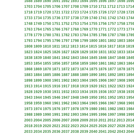
1688
1689
1690
1691
1692
1693
1694
1695
1696
1697
1698
169
1703
1704
1705
1706
1707
1708
1709
1710
1711
1712
1713
171
1718
1719
1720
1721
1722
1723
1724
1725
1726
1727
1728
172
1733
1734
1735
1736
1737
1738
1739
1740
1741
1742
1743
174
1748
1749
1750
1751
1752
1753
1754
1755
1756
1757
1758
175
1763
1764
1765
1766
1767
1768
1769
1770
1771
1772
1773
177
1778
1779
1780
1781
1782
1783
1784
1785
1786
1787
1788
178
1793
1794
1795
1796
1797
1798
1799
1800
1801
1802
1803
180
1808
1809
1810
1811
1812
1813
1814
1815
1816
1817
1818
181
1823
1824
1825
1826
1827
1828
1829
1830
1831
1832
1833
183
1838
1839
1840
1841
1842
1843
1844
1845
1846
1847
1848
184
1853
1854
1855
1856
1857
1858
1859
1860
1861
1862
1863
186
1868
1869
1870
1871
1872
1873
1874
1875
1876
1877
1878
187
1883
1884
1885
1886
1887
1888
1889
1890
1891
1892
1893
189
1898
1899
1900
1901
1902
1903
1904
1905
1906
1907
1908
190
1913
1914
1915
1916
1917
1918
1919
1920
1921
1922
1923
192
1928
1929
1930
1931
1932
1933
1934
1935
1936
1937
1938
193
1943
1944
1945
1946
1947
1948
1949
1950
1951
1952
1953
195
1958
1959
1960
1961
1962
1963
1964
1965
1966
1967
1968
196
1973
1974
1975
1976
1977
1978
1979
1980
1981
1982
1983
198
1988
1989
1990
1991
1992
1993
1994
1995
1996
1997
1998
199
2003
2004
2005
2006
2007
2008
2009
2010
2011
2012
2013
201
2018
2019
2020
2021
2022
2023
2024
2025
2026
2027
2028
202
2033
2034
2035
2036
2037
2038
2039
2040
2041
2042
2043
204