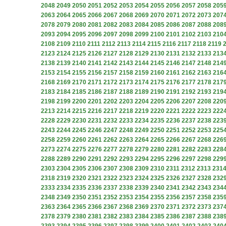
2048
2049
2050
2051
2052
2053
2054
2055
2056
2057
2058
205
2063
2064
2065
2066
2067
2068
2069
2070
2071
2072
2073
207
2078
2079
2080
2081
2082
2083
2084
2085
2086
2087
2088
208
2093
2094
2095
2096
2097
2098
2099
2100
2101
2102
2103
210
2108
2109
2110
2111
2112
2113
2114
2115
2116
2117
2118
2119
2123
2124
2125
2126
2127
2128
2129
2130
2131
2132
2133
213
2138
2139
2140
2141
2142
2143
2144
2145
2146
2147
2148
214
2153
2154
2155
2156
2157
2158
2159
2160
2161
2162
2163
216
2168
2169
2170
2171
2172
2173
2174
2175
2176
2177
2178
217
2183
2184
2185
2186
2187
2188
2189
2190
2191
2192
2193
219
2198
2199
2200
2201
2202
2203
2204
2205
2206
2207
2208
220
2213
2214
2215
2216
2217
2218
2219
2220
2221
2222
2223
222
2228
2229
2230
2231
2232
2233
2234
2235
2236
2237
2238
223
2243
2244
2245
2246
2247
2248
2249
2250
2251
2252
2253
225
2258
2259
2260
2261
2262
2263
2264
2265
2266
2267
2268
226
2273
2274
2275
2276
2277
2278
2279
2280
2281
2282
2283
228
2288
2289
2290
2291
2292
2293
2294
2295
2296
2297
2298
229
2303
2304
2305
2306
2307
2308
2309
2310
2311
2312
2313
231
2318
2319
2320
2321
2322
2323
2324
2325
2326
2327
2328
232
2333
2334
2335
2336
2337
2338
2339
2340
2341
2342
2343
234
2348
2349
2350
2351
2352
2353
2354
2355
2356
2357
2358
235
2363
2364
2365
2366
2367
2368
2369
2370
2371
2372
2373
237
2378
2379
2380
2381
2382
2383
2384
2385
2386
2387
2388
238