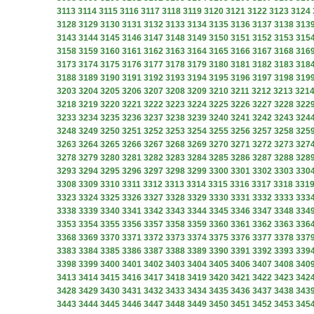
3113
3114
3115
3116
3117
3118
3119
3120
3121
3122
3123
3124
3128
3129
3130
3131
3132
3133
3134
3135
3136
3137
3138
313
3143
3144
3145
3146
3147
3148
3149
3150
3151
3152
3153
315
3158
3159
3160
3161
3162
3163
3164
3165
3166
3167
3168
316
3173
3174
3175
3176
3177
3178
3179
3180
3181
3182
3183
318
3188
3189
3190
3191
3192
3193
3194
3195
3196
3197
3198
319
3203
3204
3205
3206
3207
3208
3209
3210
3211
3212
3213
321
3218
3219
3220
3221
3222
3223
3224
3225
3226
3227
3228
322
3233
3234
3235
3236
3237
3238
3239
3240
3241
3242
3243
324
3248
3249
3250
3251
3252
3253
3254
3255
3256
3257
3258
325
3263
3264
3265
3266
3267
3268
3269
3270
3271
3272
3273
327
3278
3279
3280
3281
3282
3283
3284
3285
3286
3287
3288
328
3293
3294
3295
3296
3297
3298
3299
3300
3301
3302
3303
330
3308
3309
3310
3311
3312
3313
3314
3315
3316
3317
3318
331
3323
3324
3325
3326
3327
3328
3329
3330
3331
3332
3333
333
3338
3339
3340
3341
3342
3343
3344
3345
3346
3347
3348
334
3353
3354
3355
3356
3357
3358
3359
3360
3361
3362
3363
336
3368
3369
3370
3371
3372
3373
3374
3375
3376
3377
3378
337
3383
3384
3385
3386
3387
3388
3389
3390
3391
3392
3393
339
3398
3399
3400
3401
3402
3403
3404
3405
3406
3407
3408
340
3413
3414
3415
3416
3417
3418
3419
3420
3421
3422
3423
342
3428
3429
3430
3431
3432
3433
3434
3435
3436
3437
3438
343
3443
3444
3445
3446
3447
3448
3449
3450
3451
3452
3453
345