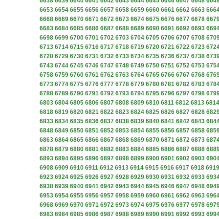
6638
6639
6640
6641
6642
6643
6644
6645
6646
6647
6648
664
6653
6654
6655
6656
6657
6658
6659
6660
6661
6662
6663
666
6668
6669
6670
6671
6672
6673
6674
6675
6676
6677
6678
667
6683
6684
6685
6686
6687
6688
6689
6690
6691
6692
6693
669
6698
6699
6700
6701
6702
6703
6704
6705
6706
6707
6708
670
6713
6714
6715
6716
6717
6718
6719
6720
6721
6722
6723
672
6728
6729
6730
6731
6732
6733
6734
6735
6736
6737
6738
673
6743
6744
6745
6746
6747
6748
6749
6750
6751
6752
6753
675
6758
6759
6760
6761
6762
6763
6764
6765
6766
6767
6768
676
6773
6774
6775
6776
6777
6778
6779
6780
6781
6782
6783
678
6788
6789
6790
6791
6792
6793
6794
6795
6796
6797
6798
679
6803
6804
6805
6806
6807
6808
6809
6810
6811
6812
6813
681
6818
6819
6820
6821
6822
6823
6824
6825
6826
6827
6828
682
6833
6834
6835
6836
6837
6838
6839
6840
6841
6842
6843
684
6848
6849
6850
6851
6852
6853
6854
6855
6856
6857
6858
685
6863
6864
6865
6866
6867
6868
6869
6870
6871
6872
6873
687
6878
6879
6880
6881
6882
6883
6884
6885
6886
6887
6888
688
6893
6894
6895
6896
6897
6898
6899
6900
6901
6902
6903
690
6908
6909
6910
6911
6912
6913
6914
6915
6916
6917
6918
691
6923
6924
6925
6926
6927
6928
6929
6930
6931
6932
6933
693
6938
6939
6940
6941
6942
6943
6944
6945
6946
6947
6948
694
6953
6954
6955
6956
6957
6958
6959
6960
6961
6962
6963
696
6968
6969
6970
6971
6972
6973
6974
6975
6976
6977
6978
697
6983
6984
6985
6986
6987
6988
6989
6990
6991
6992
6993
699