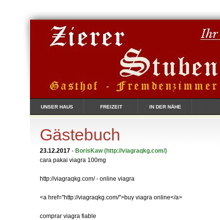
UNSER HAUS
FREIZEIT
IN DER NÄHE
Gästebuch
23.12.2017
-
BorisKaw
(http://viagraqkg.com/)
cara pakai viagra 100mg
http://viagraqkg.com/ - online viagra
<a href="http://viagraqkg.com/">buy viagra online</a>
comprar viagra fiable