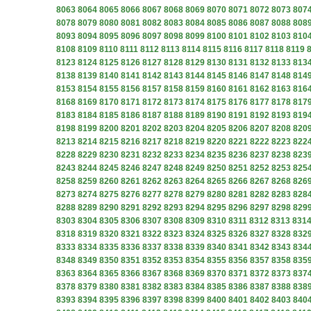
8063
8064
8065
8066
8067
8068
8069
8070
8071
8072
8073
807
8078
8079
8080
8081
8082
8083
8084
8085
8086
8087
8088
808
8093
8094
8095
8096
8097
8098
8099
8100
8101
8102
8103
810
8108
8109
8110
8111
8112
8113
8114
8115
8116
8117
8118
8119
8123
8124
8125
8126
8127
8128
8129
8130
8131
8132
8133
813
8138
8139
8140
8141
8142
8143
8144
8145
8146
8147
8148
814
8153
8154
8155
8156
8157
8158
8159
8160
8161
8162
8163
816
8168
8169
8170
8171
8172
8173
8174
8175
8176
8177
8178
817
8183
8184
8185
8186
8187
8188
8189
8190
8191
8192
8193
819
8198
8199
8200
8201
8202
8203
8204
8205
8206
8207
8208
820
8213
8214
8215
8216
8217
8218
8219
8220
8221
8222
8223
822
8228
8229
8230
8231
8232
8233
8234
8235
8236
8237
8238
823
8243
8244
8245
8246
8247
8248
8249
8250
8251
8252
8253
825
8258
8259
8260
8261
8262
8263
8264
8265
8266
8267
8268
826
8273
8274
8275
8276
8277
8278
8279
8280
8281
8282
8283
828
8288
8289
8290
8291
8292
8293
8294
8295
8296
8297
8298
829
8303
8304
8305
8306
8307
8308
8309
8310
8311
8312
8313
831
8318
8319
8320
8321
8322
8323
8324
8325
8326
8327
8328
832
8333
8334
8335
8336
8337
8338
8339
8340
8341
8342
8343
834
8348
8349
8350
8351
8352
8353
8354
8355
8356
8357
8358
835
8363
8364
8365
8366
8367
8368
8369
8370
8371
8372
8373
837
8378
8379
8380
8381
8382
8383
8384
8385
8386
8387
8388
838
8393
8394
8395
8396
8397
8398
8399
8400
8401
8402
8403
840