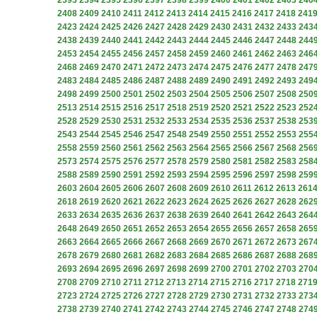
2393
2394
2395
2396
2397
2398
2399
2400
2401
2402
2403
240
2408
2409
2410
2411
2412
2413
2414
2415
2416
2417
2418
241
2423
2424
2425
2426
2427
2428
2429
2430
2431
2432
2433
243
2438
2439
2440
2441
2442
2443
2444
2445
2446
2447
2448
244
2453
2454
2455
2456
2457
2458
2459
2460
2461
2462
2463
246
2468
2469
2470
2471
2472
2473
2474
2475
2476
2477
2478
247
2483
2484
2485
2486
2487
2488
2489
2490
2491
2492
2493
249
2498
2499
2500
2501
2502
2503
2504
2505
2506
2507
2508
250
2513
2514
2515
2516
2517
2518
2519
2520
2521
2522
2523
252
2528
2529
2530
2531
2532
2533
2534
2535
2536
2537
2538
253
2543
2544
2545
2546
2547
2548
2549
2550
2551
2552
2553
255
2558
2559
2560
2561
2562
2563
2564
2565
2566
2567
2568
256
2573
2574
2575
2576
2577
2578
2579
2580
2581
2582
2583
258
2588
2589
2590
2591
2592
2593
2594
2595
2596
2597
2598
259
2603
2604
2605
2606
2607
2608
2609
2610
2611
2612
2613
261
2618
2619
2620
2621
2622
2623
2624
2625
2626
2627
2628
262
2633
2634
2635
2636
2637
2638
2639
2640
2641
2642
2643
264
2648
2649
2650
2651
2652
2653
2654
2655
2656
2657
2658
265
2663
2664
2665
2666
2667
2668
2669
2670
2671
2672
2673
267
2678
2679
2680
2681
2682
2683
2684
2685
2686
2687
2688
268
2693
2694
2695
2696
2697
2698
2699
2700
2701
2702
2703
270
2708
2709
2710
2711
2712
2713
2714
2715
2716
2717
2718
271
2723
2724
2725
2726
2727
2728
2729
2730
2731
2732
2733
273
2738
2739
2740
2741
2742
2743
2744
2745
2746
2747
2748
274