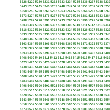
5228
5229
5230
5231
5232
5233
5234
5235
5236
5237
5238
523
5243
5244
5245
5246
5247
5248
5249
5250
5251
5252
5253
525
5258
5259
5260
5261
5262
5263
5264
5265
5266
5267
5268
526
5273
5274
5275
5276
5277
5278
5279
5280
5281
5282
5283
528
5288
5289
5290
5291
5292
5293
5294
5295
5296
5297
5298
529
5303
5304
5305
5306
5307
5308
5309
5310
5311
5312
5313
531
5318
5319
5320
5321
5322
5323
5324
5325
5326
5327
5328
532
5333
5334
5335
5336
5337
5338
5339
5340
5341
5342
5343
534
5348
5349
5350
5351
5352
5353
5354
5355
5356
5357
5358
535
5363
5364
5365
5366
5367
5368
5369
5370
5371
5372
5373
537
5378
5379
5380
5381
5382
5383
5384
5385
5386
5387
5388
538
5393
5394
5395
5396
5397
5398
5399
5400
5401
5402
5403
540
5408
5409
5410
5411
5412
5413
5414
5415
5416
5417
5418
541
5423
5424
5425
5426
5427
5428
5429
5430
5431
5432
5433
543
5438
5439
5440
5441
5442
5443
5444
5445
5446
5447
5448
544
5453
5454
5455
5456
5457
5458
5459
5460
5461
5462
5463
546
5468
5469
5470
5471
5472
5473
5474
5475
5476
5477
5478
547
5483
5484
5485
5486
5487
5488
5489
5490
5491
5492
5493
549
5498
5499
5500
5501
5502
5503
5504
5505
5506
5507
5508
550
5513
5514
5515
5516
5517
5518
5519
5520
5521
5522
5523
552
5528
5529
5530
5531
5532
5533
5534
5535
5536
5537
5538
553
5543
5544
5545
5546
5547
5548
5549
5550
5551
5552
5553
555
5558
5559
5560
5561
5562
5563
5564
5565
5566
5567
5568
556
5573
5574
5575
5576
5577
5578
5579
5580
5581
5582
5583
558