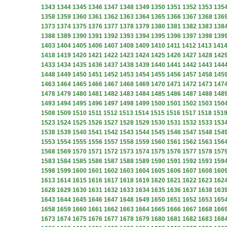
1343
1344
1345
1346
1347
1348
1349
1350
1351
1352
1353
135
1358
1359
1360
1361
1362
1363
1364
1365
1366
1367
1368
136
1373
1374
1375
1376
1377
1378
1379
1380
1381
1382
1383
138
1388
1389
1390
1391
1392
1393
1394
1395
1396
1397
1398
139
1403
1404
1405
1406
1407
1408
1409
1410
1411
1412
1413
141
1418
1419
1420
1421
1422
1423
1424
1425
1426
1427
1428
142
1433
1434
1435
1436
1437
1438
1439
1440
1441
1442
1443
144
1448
1449
1450
1451
1452
1453
1454
1455
1456
1457
1458
145
1463
1464
1465
1466
1467
1468
1469
1470
1471
1472
1473
147
1478
1479
1480
1481
1482
1483
1484
1485
1486
1487
1488
148
1493
1494
1495
1496
1497
1498
1499
1500
1501
1502
1503
150
1508
1509
1510
1511
1512
1513
1514
1515
1516
1517
1518
151
1523
1524
1525
1526
1527
1528
1529
1530
1531
1532
1533
153
1538
1539
1540
1541
1542
1543
1544
1545
1546
1547
1548
154
1553
1554
1555
1556
1557
1558
1559
1560
1561
1562
1563
156
1568
1569
1570
1571
1572
1573
1574
1575
1576
1577
1578
157
1583
1584
1585
1586
1587
1588
1589
1590
1591
1592
1593
159
1598
1599
1600
1601
1602
1603
1604
1605
1606
1607
1608
160
1613
1614
1615
1616
1617
1618
1619
1620
1621
1622
1623
162
1628
1629
1630
1631
1632
1633
1634
1635
1636
1637
1638
163
1643
1644
1645
1646
1647
1648
1649
1650
1651
1652
1653
165
1658
1659
1660
1661
1662
1663
1664
1665
1666
1667
1668
166
1673
1674
1675
1676
1677
1678
1679
1680
1681
1682
1683
168