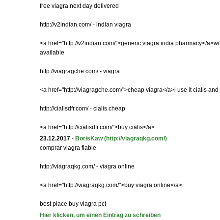
free viagra next day delivered
http://v2indian.com/ - indian viagra
<a href="http://v2indian.com/">generic viagra india pharmacy</a>wil
available
http://viagragche.com/ - viagra
<a href="http://viagragche.com/">cheap viagra</a>i use it cialis and
http://cialisdfr.com/ - cialis cheap
<a href="http://cialisdfr.com/">buy cialis</a>
23.12.2017
-
BorisKaw
(http://viagraqkg.com/)
comprar viagra fiable
http://viagraqkg.com/ - viagra online
<a href="http://viagraqkg.com/">buy viagra online</a>
best place buy viagra pct
Hier klicken, um einen Eintrag zu schreiben