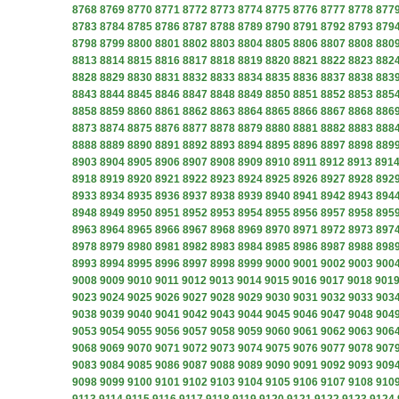
8768
8769
8770
8771
8772
8773
8774
8775
8776
8777
8778
877
8783
8784
8785
8786
8787
8788
8789
8790
8791
8792
8793
879
8798
8799
8800
8801
8802
8803
8804
8805
8806
8807
8808
880
8813
8814
8815
8816
8817
8818
8819
8820
8821
8822
8823
882
8828
8829
8830
8831
8832
8833
8834
8835
8836
8837
8838
883
8843
8844
8845
8846
8847
8848
8849
8850
8851
8852
8853
885
8858
8859
8860
8861
8862
8863
8864
8865
8866
8867
8868
886
8873
8874
8875
8876
8877
8878
8879
8880
8881
8882
8883
888
8888
8889
8890
8891
8892
8893
8894
8895
8896
8897
8898
889
8903
8904
8905
8906
8907
8908
8909
8910
8911
8912
8913
891
8918
8919
8920
8921
8922
8923
8924
8925
8926
8927
8928
892
8933
8934
8935
8936
8937
8938
8939
8940
8941
8942
8943
894
8948
8949
8950
8951
8952
8953
8954
8955
8956
8957
8958
895
8963
8964
8965
8966
8967
8968
8969
8970
8971
8972
8973
897
8978
8979
8980
8981
8982
8983
8984
8985
8986
8987
8988
898
8993
8994
8995
8996
8997
8998
8999
9000
9001
9002
9003
900
9008
9009
9010
9011
9012
9013
9014
9015
9016
9017
9018
901
9023
9024
9025
9026
9027
9028
9029
9030
9031
9032
9033
903
9038
9039
9040
9041
9042
9043
9044
9045
9046
9047
9048
904
9053
9054
9055
9056
9057
9058
9059
9060
9061
9062
9063
906
9068
9069
9070
9071
9072
9073
9074
9075
9076
9077
9078
907
9083
9084
9085
9086
9087
9088
9089
9090
9091
9092
9093
909
9098
9099
9100
9101
9102
9103
9104
9105
9106
9107
9108
910