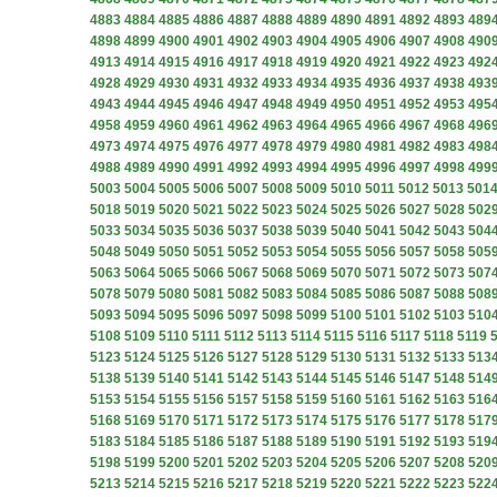
4883
4884
4885
4886
4887
4888
4889
4890
4891
4892
4893
489
4898
4899
4900
4901
4902
4903
4904
4905
4906
4907
4908
490
4913
4914
4915
4916
4917
4918
4919
4920
4921
4922
4923
492
4928
4929
4930
4931
4932
4933
4934
4935
4936
4937
4938
493
4943
4944
4945
4946
4947
4948
4949
4950
4951
4952
4953
495
4958
4959
4960
4961
4962
4963
4964
4965
4966
4967
4968
496
4973
4974
4975
4976
4977
4978
4979
4980
4981
4982
4983
498
4988
4989
4990
4991
4992
4993
4994
4995
4996
4997
4998
499
5003
5004
5005
5006
5007
5008
5009
5010
5011
5012
5013
501
5018
5019
5020
5021
5022
5023
5024
5025
5026
5027
5028
502
5033
5034
5035
5036
5037
5038
5039
5040
5041
5042
5043
504
5048
5049
5050
5051
5052
5053
5054
5055
5056
5057
5058
505
5063
5064
5065
5066
5067
5068
5069
5070
5071
5072
5073
507
5078
5079
5080
5081
5082
5083
5084
5085
5086
5087
5088
508
5093
5094
5095
5096
5097
5098
5099
5100
5101
5102
5103
510
5108
5109
5110
5111
5112
5113
5114
5115
5116
5117
5118
5119
5123
5124
5125
5126
5127
5128
5129
5130
5131
5132
5133
513
5138
5139
5140
5141
5142
5143
5144
5145
5146
5147
5148
514
5153
5154
5155
5156
5157
5158
5159
5160
5161
5162
5163
516
5168
5169
5170
5171
5172
5173
5174
5175
5176
5177
5178
517
5183
5184
5185
5186
5187
5188
5189
5190
5191
5192
5193
519
5198
5199
5200
5201
5202
5203
5204
5205
5206
5207
5208
520
5213
5214
5215
5216
5217
5218
5219
5220
5221
5222
5223
522