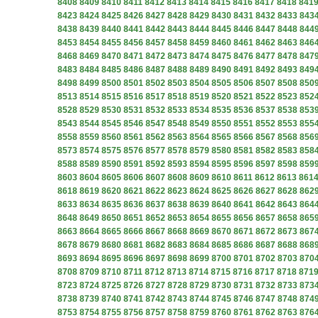
8408
8409
8410
8411
8412
8413
8414
8415
8416
8417
8418
841
8423
8424
8425
8426
8427
8428
8429
8430
8431
8432
8433
843
8438
8439
8440
8441
8442
8443
8444
8445
8446
8447
8448
844
8453
8454
8455
8456
8457
8458
8459
8460
8461
8462
8463
846
8468
8469
8470
8471
8472
8473
8474
8475
8476
8477
8478
847
8483
8484
8485
8486
8487
8488
8489
8490
8491
8492
8493
849
8498
8499
8500
8501
8502
8503
8504
8505
8506
8507
8508
850
8513
8514
8515
8516
8517
8518
8519
8520
8521
8522
8523
852
8528
8529
8530
8531
8532
8533
8534
8535
8536
8537
8538
853
8543
8544
8545
8546
8547
8548
8549
8550
8551
8552
8553
855
8558
8559
8560
8561
8562
8563
8564
8565
8566
8567
8568
856
8573
8574
8575
8576
8577
8578
8579
8580
8581
8582
8583
858
8588
8589
8590
8591
8592
8593
8594
8595
8596
8597
8598
859
8603
8604
8605
8606
8607
8608
8609
8610
8611
8612
8613
861
8618
8619
8620
8621
8622
8623
8624
8625
8626
8627
8628
862
8633
8634
8635
8636
8637
8638
8639
8640
8641
8642
8643
864
8648
8649
8650
8651
8652
8653
8654
8655
8656
8657
8658
865
8663
8664
8665
8666
8667
8668
8669
8670
8671
8672
8673
867
8678
8679
8680
8681
8682
8683
8684
8685
8686
8687
8688
868
8693
8694
8695
8696
8697
8698
8699
8700
8701
8702
8703
870
8708
8709
8710
8711
8712
8713
8714
8715
8716
8717
8718
871
8723
8724
8725
8726
8727
8728
8729
8730
8731
8732
8733
873
8738
8739
8740
8741
8742
8743
8744
8745
8746
8747
8748
874
8753
8754
8755
8756
8757
8758
8759
8760
8761
8762
8763
876