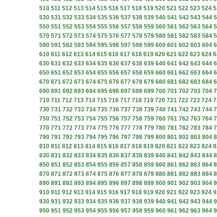
510
511
512
513
514
515
516
517
518
519
520
521
522
523
524
5
530
531
532
533
534
535
536
537
538
539
540
541
542
543
544
5
550
551
552
553
554
555
556
557
558
559
560
561
562
563
564
5
570
571
572
573
574
575
576
577
578
579
580
581
582
583
584
5
590
591
592
593
594
595
596
597
598
599
600
601
602
603
604
6
610
611
612
613
614
615
616
617
618
619
620
621
622
623
624
6
630
631
632
633
634
635
636
637
638
639
640
641
642
643
644
6
650
651
652
653
654
655
656
657
658
659
660
661
662
663
664
6
670
671
672
673
674
675
676
677
678
679
680
681
682
683
684
6
690
691
692
693
694
695
696
697
698
699
700
701
702
703
704
7
710
711
712
713
714
715
716
717
718
719
720
721
722
723
724
7
730
731
732
733
734
735
736
737
738
739
740
741
742
743
744
7
750
751
752
753
754
755
756
757
758
759
760
761
762
763
764
7
770
771
772
773
774
775
776
777
778
779
780
781
782
783
784
7
790
791
792
793
794
795
796
797
798
799
800
801
802
803
804
8
810
811
812
813
814
815
816
817
818
819
820
821
822
823
824
8
830
831
832
833
834
835
836
837
838
839
840
841
842
843
844
8
850
851
852
853
854
855
856
857
858
859
860
861
862
863
864
8
870
871
872
873
874
875
876
877
878
879
880
881
882
883
884
8
890
891
892
893
894
895
896
897
898
899
900
901
902
903
904
9
910
911
912
913
914
915
916
917
918
919
920
921
922
923
924
9
930
931
932
933
934
935
936
937
938
939
940
941
942
943
944
9
950
951
952
953
954
955
956
957
958
959
960
961
962
963
964
9