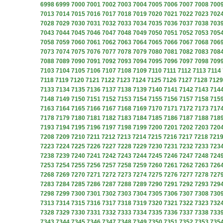
6998
6999
7000
7001
7002
7003
7004
7005
7006
7007
7008
700
7013
7014
7015
7016
7017
7018
7019
7020
7021
7022
7023
702
7028
7029
7030
7031
7032
7033
7034
7035
7036
7037
7038
703
7043
7044
7045
7046
7047
7048
7049
7050
7051
7052
7053
705
7058
7059
7060
7061
7062
7063
7064
7065
7066
7067
7068
706
7073
7074
7075
7076
7077
7078
7079
7080
7081
7082
7083
708
7088
7089
7090
7091
7092
7093
7094
7095
7096
7097
7098
709
7103
7104
7105
7106
7107
7108
7109
7110
7111
7112
7113
7114
7118
7119
7120
7121
7122
7123
7124
7125
7126
7127
7128
7129
7133
7134
7135
7136
7137
7138
7139
7140
7141
7142
7143
714
7148
7149
7150
7151
7152
7153
7154
7155
7156
7157
7158
715
7163
7164
7165
7166
7167
7168
7169
7170
7171
7172
7173
717
7178
7179
7180
7181
7182
7183
7184
7185
7186
7187
7188
718
7193
7194
7195
7196
7197
7198
7199
7200
7201
7202
7203
720
7208
7209
7210
7211
7212
7213
7214
7215
7216
7217
7218
721
7223
7224
7225
7226
7227
7228
7229
7230
7231
7232
7233
723
7238
7239
7240
7241
7242
7243
7244
7245
7246
7247
7248
724
7253
7254
7255
7256
7257
7258
7259
7260
7261
7262
7263
726
7268
7269
7270
7271
7272
7273
7274
7275
7276
7277
7278
727
7283
7284
7285
7286
7287
7288
7289
7290
7291
7292
7293
729
7298
7299
7300
7301
7302
7303
7304
7305
7306
7307
7308
730
7313
7314
7315
7316
7317
7318
7319
7320
7321
7322
7323
732
7328
7329
7330
7331
7332
7333
7334
7335
7336
7337
7338
733
7343
7344
7345
7346
7347
7348
7349
7350
7351
7352
7353
735