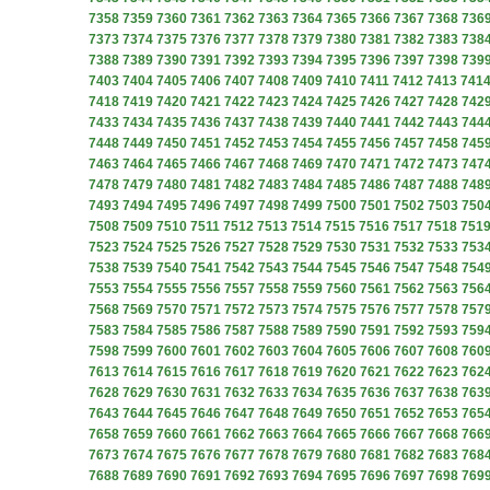
7358
7359
7360
7361
7362
7363
7364
7365
7366
7367
7368
736
7373
7374
7375
7376
7377
7378
7379
7380
7381
7382
7383
738
7388
7389
7390
7391
7392
7393
7394
7395
7396
7397
7398
739
7403
7404
7405
7406
7407
7408
7409
7410
7411
7412
7413
741
7418
7419
7420
7421
7422
7423
7424
7425
7426
7427
7428
742
7433
7434
7435
7436
7437
7438
7439
7440
7441
7442
7443
744
7448
7449
7450
7451
7452
7453
7454
7455
7456
7457
7458
745
7463
7464
7465
7466
7467
7468
7469
7470
7471
7472
7473
747
7478
7479
7480
7481
7482
7483
7484
7485
7486
7487
7488
748
7493
7494
7495
7496
7497
7498
7499
7500
7501
7502
7503
750
7508
7509
7510
7511
7512
7513
7514
7515
7516
7517
7518
751
7523
7524
7525
7526
7527
7528
7529
7530
7531
7532
7533
753
7538
7539
7540
7541
7542
7543
7544
7545
7546
7547
7548
754
7553
7554
7555
7556
7557
7558
7559
7560
7561
7562
7563
756
7568
7569
7570
7571
7572
7573
7574
7575
7576
7577
7578
757
7583
7584
7585
7586
7587
7588
7589
7590
7591
7592
7593
759
7598
7599
7600
7601
7602
7603
7604
7605
7606
7607
7608
760
7613
7614
7615
7616
7617
7618
7619
7620
7621
7622
7623
762
7628
7629
7630
7631
7632
7633
7634
7635
7636
7637
7638
763
7643
7644
7645
7646
7647
7648
7649
7650
7651
7652
7653
765
7658
7659
7660
7661
7662
7663
7664
7665
7666
7667
7668
766
7673
7674
7675
7676
7677
7678
7679
7680
7681
7682
7683
768
7688
7689
7690
7691
7692
7693
7694
7695
7696
7697
7698
769