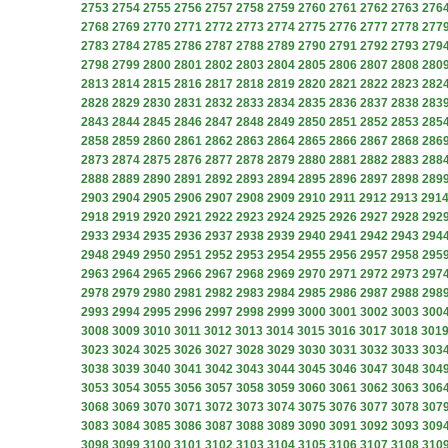
2753
2754
2755
2756
2757
2758
2759
2760
2761
2762
2763
276
2768
2769
2770
2771
2772
2773
2774
2775
2776
2777
2778
277
2783
2784
2785
2786
2787
2788
2789
2790
2791
2792
2793
279
2798
2799
2800
2801
2802
2803
2804
2805
2806
2807
2808
280
2813
2814
2815
2816
2817
2818
2819
2820
2821
2822
2823
282
2828
2829
2830
2831
2832
2833
2834
2835
2836
2837
2838
283
2843
2844
2845
2846
2847
2848
2849
2850
2851
2852
2853
285
2858
2859
2860
2861
2862
2863
2864
2865
2866
2867
2868
286
2873
2874
2875
2876
2877
2878
2879
2880
2881
2882
2883
288
2888
2889
2890
2891
2892
2893
2894
2895
2896
2897
2898
289
2903
2904
2905
2906
2907
2908
2909
2910
2911
2912
2913
291
2918
2919
2920
2921
2922
2923
2924
2925
2926
2927
2928
292
2933
2934
2935
2936
2937
2938
2939
2940
2941
2942
2943
294
2948
2949
2950
2951
2952
2953
2954
2955
2956
2957
2958
295
2963
2964
2965
2966
2967
2968
2969
2970
2971
2972
2973
297
2978
2979
2980
2981
2982
2983
2984
2985
2986
2987
2988
298
2993
2994
2995
2996
2997
2998
2999
3000
3001
3002
3003
300
3008
3009
3010
3011
3012
3013
3014
3015
3016
3017
3018
301
3023
3024
3025
3026
3027
3028
3029
3030
3031
3032
3033
303
3038
3039
3040
3041
3042
3043
3044
3045
3046
3047
3048
304
3053
3054
3055
3056
3057
3058
3059
3060
3061
3062
3063
306
3068
3069
3070
3071
3072
3073
3074
3075
3076
3077
3078
307
3083
3084
3085
3086
3087
3088
3089
3090
3091
3092
3093
309
3098
3099
3100
3101
3102
3103
3104
3105
3106
3107
3108
310