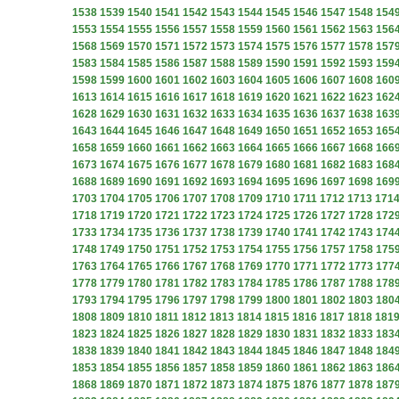
1538
1539
1540
1541
1542
1543
1544
1545
1546
1547
1548
154
1553
1554
1555
1556
1557
1558
1559
1560
1561
1562
1563
156
1568
1569
1570
1571
1572
1573
1574
1575
1576
1577
1578
157
1583
1584
1585
1586
1587
1588
1589
1590
1591
1592
1593
159
1598
1599
1600
1601
1602
1603
1604
1605
1606
1607
1608
160
1613
1614
1615
1616
1617
1618
1619
1620
1621
1622
1623
162
1628
1629
1630
1631
1632
1633
1634
1635
1636
1637
1638
163
1643
1644
1645
1646
1647
1648
1649
1650
1651
1652
1653
165
1658
1659
1660
1661
1662
1663
1664
1665
1666
1667
1668
166
1673
1674
1675
1676
1677
1678
1679
1680
1681
1682
1683
168
1688
1689
1690
1691
1692
1693
1694
1695
1696
1697
1698
169
1703
1704
1705
1706
1707
1708
1709
1710
1711
1712
1713
171
1718
1719
1720
1721
1722
1723
1724
1725
1726
1727
1728
172
1733
1734
1735
1736
1737
1738
1739
1740
1741
1742
1743
174
1748
1749
1750
1751
1752
1753
1754
1755
1756
1757
1758
175
1763
1764
1765
1766
1767
1768
1769
1770
1771
1772
1773
177
1778
1779
1780
1781
1782
1783
1784
1785
1786
1787
1788
178
1793
1794
1795
1796
1797
1798
1799
1800
1801
1802
1803
180
1808
1809
1810
1811
1812
1813
1814
1815
1816
1817
1818
181
1823
1824
1825
1826
1827
1828
1829
1830
1831
1832
1833
183
1838
1839
1840
1841
1842
1843
1844
1845
1846
1847
1848
184
1853
1854
1855
1856
1857
1858
1859
1860
1861
1862
1863
186
1868
1869
1870
1871
1872
1873
1874
1875
1876
1877
1878
187