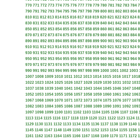
770
771
772
773
774
775
776
777
778
779
780
781
782
783
784
7
790
791
792
793
794
795
796
797
798
799
800
801
802
803
804
8
810
811
812
813
814
815
816
817
818
819
820
821
822
823
824
8
830
831
832
833
834
835
836
837
838
839
840
841
842
843
844
8
850
851
852
853
854
855
856
857
858
859
860
861
862
863
864
8
870
871
872
873
874
875
876
877
878
879
880
881
882
883
884
8
890
891
892
893
894
895
896
897
898
899
900
901
902
903
904
9
910
911
912
913
914
915
916
917
918
919
920
921
922
923
924
9
930
931
932
933
934
935
936
937
938
939
940
941
942
943
944
9
950
951
952
953
954
955
956
957
958
959
960
961
962
963
964
9
970
971
972
973
974
975
976
977
978
979
980
981
982
983
984
9
990
991
992
993
994
995
996
997
998
999
1000
1001
1002
1003
1007
1008
1009
1010
1011
1012
1013
1014
1015
1016
1017
101
1022
1023
1024
1025
1026
1027
1028
1029
1030
1031
1032
103
1037
1038
1039
1040
1041
1042
1043
1044
1045
1046
1047
104
1052
1053
1054
1055
1056
1057
1058
1059
1060
1061
1062
106
1067
1068
1069
1070
1071
1072
1073
1074
1075
1076
1077
107
1082
1083
1084
1085
1086
1087
1088
1089
1090
1091
1092
109
1097
1098
1099
1100
1101
1102
1103
1104
1105
1106
1107
1108
1113
1114
1115
1116
1117
1118
1119
1120
1121
1122
1123
1124
11
1129
1130
1131
1132
1133
1134
1135
1136
1137
1138
1139
1140
1
1145
1146
1147
1148
1149
1150
1151
1152
1153
1154
1155
1156
1
1161
1162
1163
1164
1165
1166
1167
1168
1169
1170
1171
1172
1