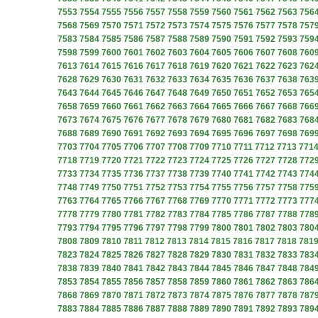
7553
7554
7555
7556
7557
7558
7559
7560
7561
7562
7563
756
7568
7569
7570
7571
7572
7573
7574
7575
7576
7577
7578
757
7583
7584
7585
7586
7587
7588
7589
7590
7591
7592
7593
759
7598
7599
7600
7601
7602
7603
7604
7605
7606
7607
7608
760
7613
7614
7615
7616
7617
7618
7619
7620
7621
7622
7623
762
7628
7629
7630
7631
7632
7633
7634
7635
7636
7637
7638
763
7643
7644
7645
7646
7647
7648
7649
7650
7651
7652
7653
765
7658
7659
7660
7661
7662
7663
7664
7665
7666
7667
7668
766
7673
7674
7675
7676
7677
7678
7679
7680
7681
7682
7683
768
7688
7689
7690
7691
7692
7693
7694
7695
7696
7697
7698
769
7703
7704
7705
7706
7707
7708
7709
7710
7711
7712
7713
771
7718
7719
7720
7721
7722
7723
7724
7725
7726
7727
7728
772
7733
7734
7735
7736
7737
7738
7739
7740
7741
7742
7743
774
7748
7749
7750
7751
7752
7753
7754
7755
7756
7757
7758
775
7763
7764
7765
7766
7767
7768
7769
7770
7771
7772
7773
777
7778
7779
7780
7781
7782
7783
7784
7785
7786
7787
7788
778
7793
7794
7795
7796
7797
7798
7799
7800
7801
7802
7803
780
7808
7809
7810
7811
7812
7813
7814
7815
7816
7817
7818
781
7823
7824
7825
7826
7827
7828
7829
7830
7831
7832
7833
783
7838
7839
7840
7841
7842
7843
7844
7845
7846
7847
7848
784
7853
7854
7855
7856
7857
7858
7859
7860
7861
7862
7863
786
7868
7869
7870
7871
7872
7873
7874
7875
7876
7877
7878
787
7883
7884
7885
7886
7887
7888
7889
7890
7891
7892
7893
789