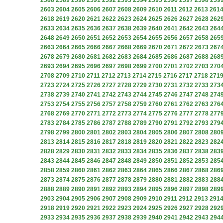
2588
2589
2590
2591
2592
2593
2594
2595
2596
2597
2598
259
2603
2604
2605
2606
2607
2608
2609
2610
2611
2612
2613
261
2618
2619
2620
2621
2622
2623
2624
2625
2626
2627
2628
262
2633
2634
2635
2636
2637
2638
2639
2640
2641
2642
2643
264
2648
2649
2650
2651
2652
2653
2654
2655
2656
2657
2658
265
2663
2664
2665
2666
2667
2668
2669
2670
2671
2672
2673
267
2678
2679
2680
2681
2682
2683
2684
2685
2686
2687
2688
268
2693
2694
2695
2696
2697
2698
2699
2700
2701
2702
2703
270
2708
2709
2710
2711
2712
2713
2714
2715
2716
2717
2718
271
2723
2724
2725
2726
2727
2728
2729
2730
2731
2732
2733
273
2738
2739
2740
2741
2742
2743
2744
2745
2746
2747
2748
274
2753
2754
2755
2756
2757
2758
2759
2760
2761
2762
2763
276
2768
2769
2770
2771
2772
2773
2774
2775
2776
2777
2778
277
2783
2784
2785
2786
2787
2788
2789
2790
2791
2792
2793
279
2798
2799
2800
2801
2802
2803
2804
2805
2806
2807
2808
280
2813
2814
2815
2816
2817
2818
2819
2820
2821
2822
2823
282
2828
2829
2830
2831
2832
2833
2834
2835
2836
2837
2838
283
2843
2844
2845
2846
2847
2848
2849
2850
2851
2852
2853
285
2858
2859
2860
2861
2862
2863
2864
2865
2866
2867
2868
286
2873
2874
2875
2876
2877
2878
2879
2880
2881
2882
2883
288
2888
2889
2890
2891
2892
2893
2894
2895
2896
2897
2898
289
2903
2904
2905
2906
2907
2908
2909
2910
2911
2912
2913
291
2918
2919
2920
2921
2922
2923
2924
2925
2926
2927
2928
292
2933
2934
2935
2936
2937
2938
2939
2940
2941
2942
2943
294