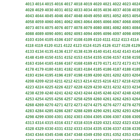
4013
4014
4015
4016
4017
4018
4019
4020
4021
4022
4023
402
4028
4029
4030
4031
4032
4033
4034
4035
4036
4037
4038
403
4043
4044
4045
4046
4047
4048
4049
4050
4051
4052
4053
405
4058
4059
4060
4061
4062
4063
4064
4065
4066
4067
4068
406
4073
4074
4075
4076
4077
4078
4079
4080
4081
4082
4083
408
4088
4089
4090
4091
4092
4093
4094
4095
4096
4097
4098
409
4103
4104
4105
4106
4107
4108
4109
4110
4111
4112
4113
4114
4118
4119
4120
4121
4122
4123
4124
4125
4126
4127
4128
4129
4133
4134
4135
4136
4137
4138
4139
4140
4141
4142
4143
414
4148
4149
4150
4151
4152
4153
4154
4155
4156
4157
4158
415
4163
4164
4165
4166
4167
4168
4169
4170
4171
4172
4173
417
4178
4179
4180
4181
4182
4183
4184
4185
4186
4187
4188
418
4193
4194
4195
4196
4197
4198
4199
4200
4201
4202
4203
420
4208
4209
4210
4211
4212
4213
4214
4215
4216
4217
4218
421
4223
4224
4225
4226
4227
4228
4229
4230
4231
4232
4233
423
4238
4239
4240
4241
4242
4243
4244
4245
4246
4247
4248
424
4253
4254
4255
4256
4257
4258
4259
4260
4261
4262
4263
426
4268
4269
4270
4271
4272
4273
4274
4275
4276
4277
4278
427
4283
4284
4285
4286
4287
4288
4289
4290
4291
4292
4293
429
4298
4299
4300
4301
4302
4303
4304
4305
4306
4307
4308
430
4313
4314
4315
4316
4317
4318
4319
4320
4321
4322
4323
432
4328
4329
4330
4331
4332
4333
4334
4335
4336
4337
4338
433
4343
4344
4345
4346
4347
4348
4349
4350
4351
4352
4353
435