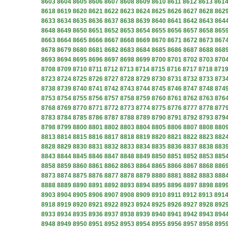
8603
8604
8605
8606
8607
8608
8609
8610
8611
8612
8613
861
8618
8619
8620
8621
8622
8623
8624
8625
8626
8627
8628
862
8633
8634
8635
8636
8637
8638
8639
8640
8641
8642
8643
864
8648
8649
8650
8651
8652
8653
8654
8655
8656
8657
8658
865
8663
8664
8665
8666
8667
8668
8669
8670
8671
8672
8673
867
8678
8679
8680
8681
8682
8683
8684
8685
8686
8687
8688
868
8693
8694
8695
8696
8697
8698
8699
8700
8701
8702
8703
870
8708
8709
8710
8711
8712
8713
8714
8715
8716
8717
8718
871
8723
8724
8725
8726
8727
8728
8729
8730
8731
8732
8733
873
8738
8739
8740
8741
8742
8743
8744
8745
8746
8747
8748
874
8753
8754
8755
8756
8757
8758
8759
8760
8761
8762
8763
876
8768
8769
8770
8771
8772
8773
8774
8775
8776
8777
8778
877
8783
8784
8785
8786
8787
8788
8789
8790
8791
8792
8793
879
8798
8799
8800
8801
8802
8803
8804
8805
8806
8807
8808
880
8813
8814
8815
8816
8817
8818
8819
8820
8821
8822
8823
882
8828
8829
8830
8831
8832
8833
8834
8835
8836
8837
8838
883
8843
8844
8845
8846
8847
8848
8849
8850
8851
8852
8853
885
8858
8859
8860
8861
8862
8863
8864
8865
8866
8867
8868
886
8873
8874
8875
8876
8877
8878
8879
8880
8881
8882
8883
888
8888
8889
8890
8891
8892
8893
8894
8895
8896
8897
8898
889
8903
8904
8905
8906
8907
8908
8909
8910
8911
8912
8913
891
8918
8919
8920
8921
8922
8923
8924
8925
8926
8927
8928
892
8933
8934
8935
8936
8937
8938
8939
8940
8941
8942
8943
894
8948
8949
8950
8951
8952
8953
8954
8955
8956
8957
8958
895