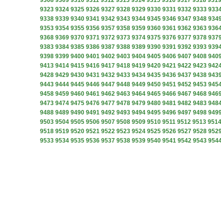
9308
9309
9310
9311
9312
9313
9314
9315
9316
9317
9318
931
9323
9324
9325
9326
9327
9328
9329
9330
9331
9332
9333
933
9338
9339
9340
9341
9342
9343
9344
9345
9346
9347
9348
934
9353
9354
9355
9356
9357
9358
9359
9360
9361
9362
9363
936
9368
9369
9370
9371
9372
9373
9374
9375
9376
9377
9378
937
9383
9384
9385
9386
9387
9388
9389
9390
9391
9392
9393
939
9398
9399
9400
9401
9402
9403
9404
9405
9406
9407
9408
940
9413
9414
9415
9416
9417
9418
9419
9420
9421
9422
9423
942
9428
9429
9430
9431
9432
9433
9434
9435
9436
9437
9438
943
9443
9444
9445
9446
9447
9448
9449
9450
9451
9452
9453
945
9458
9459
9460
9461
9462
9463
9464
9465
9466
9467
9468
946
9473
9474
9475
9476
9477
9478
9479
9480
9481
9482
9483
948
9488
9489
9490
9491
9492
9493
9494
9495
9496
9497
9498
949
9503
9504
9505
9506
9507
9508
9509
9510
9511
9512
9513
951
9518
9519
9520
9521
9522
9523
9524
9525
9526
9527
9528
952
9533
9534
9535
9536
9537
9538
9539
9540
9541
9542
9543
954