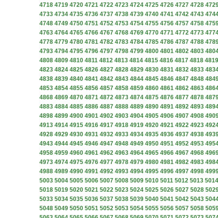
4718
4719
4720
4721
4722
4723
4724
4725
4726
4727
4728
472
4733
4734
4735
4736
4737
4738
4739
4740
4741
4742
4743
474
4748
4749
4750
4751
4752
4753
4754
4755
4756
4757
4758
475
4763
4764
4765
4766
4767
4768
4769
4770
4771
4772
4773
477
4778
4779
4780
4781
4782
4783
4784
4785
4786
4787
4788
478
4793
4794
4795
4796
4797
4798
4799
4800
4801
4802
4803
480
4808
4809
4810
4811
4812
4813
4814
4815
4816
4817
4818
481
4823
4824
4825
4826
4827
4828
4829
4830
4831
4832
4833
483
4838
4839
4840
4841
4842
4843
4844
4845
4846
4847
4848
484
4853
4854
4855
4856
4857
4858
4859
4860
4861
4862
4863
486
4868
4869
4870
4871
4872
4873
4874
4875
4876
4877
4878
487
4883
4884
4885
4886
4887
4888
4889
4890
4891
4892
4893
489
4898
4899
4900
4901
4902
4903
4904
4905
4906
4907
4908
490
4913
4914
4915
4916
4917
4918
4919
4920
4921
4922
4923
492
4928
4929
4930
4931
4932
4933
4934
4935
4936
4937
4938
493
4943
4944
4945
4946
4947
4948
4949
4950
4951
4952
4953
495
4958
4959
4960
4961
4962
4963
4964
4965
4966
4967
4968
496
4973
4974
4975
4976
4977
4978
4979
4980
4981
4982
4983
498
4988
4989
4990
4991
4992
4993
4994
4995
4996
4997
4998
499
5003
5004
5005
5006
5007
5008
5009
5010
5011
5012
5013
501
5018
5019
5020
5021
5022
5023
5024
5025
5026
5027
5028
502
5033
5034
5035
5036
5037
5038
5039
5040
5041
5042
5043
504
5048
5049
5050
5051
5052
5053
5054
5055
5056
5057
5058
505
5063
5064
5065
5066
5067
5068
5069
5070
5071
5072
5073
507