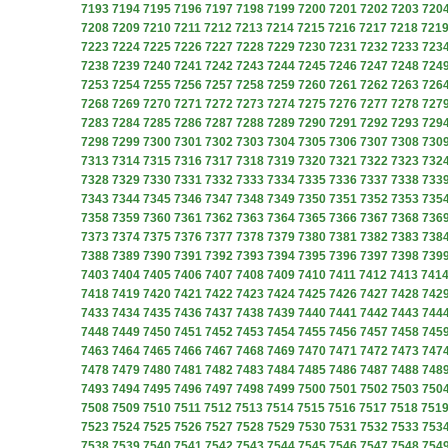
7193
7194
7195
7196
7197
7198
7199
7200
7201
7202
7203
720
7208
7209
7210
7211
7212
7213
7214
7215
7216
7217
7218
721
7223
7224
7225
7226
7227
7228
7229
7230
7231
7232
7233
723
7238
7239
7240
7241
7242
7243
7244
7245
7246
7247
7248
724
7253
7254
7255
7256
7257
7258
7259
7260
7261
7262
7263
726
7268
7269
7270
7271
7272
7273
7274
7275
7276
7277
7278
727
7283
7284
7285
7286
7287
7288
7289
7290
7291
7292
7293
729
7298
7299
7300
7301
7302
7303
7304
7305
7306
7307
7308
730
7313
7314
7315
7316
7317
7318
7319
7320
7321
7322
7323
732
7328
7329
7330
7331
7332
7333
7334
7335
7336
7337
7338
733
7343
7344
7345
7346
7347
7348
7349
7350
7351
7352
7353
735
7358
7359
7360
7361
7362
7363
7364
7365
7366
7367
7368
736
7373
7374
7375
7376
7377
7378
7379
7380
7381
7382
7383
738
7388
7389
7390
7391
7392
7393
7394
7395
7396
7397
7398
739
7403
7404
7405
7406
7407
7408
7409
7410
7411
7412
7413
741
7418
7419
7420
7421
7422
7423
7424
7425
7426
7427
7428
742
7433
7434
7435
7436
7437
7438
7439
7440
7441
7442
7443
744
7448
7449
7450
7451
7452
7453
7454
7455
7456
7457
7458
745
7463
7464
7465
7466
7467
7468
7469
7470
7471
7472
7473
747
7478
7479
7480
7481
7482
7483
7484
7485
7486
7487
7488
748
7493
7494
7495
7496
7497
7498
7499
7500
7501
7502
7503
750
7508
7509
7510
7511
7512
7513
7514
7515
7516
7517
7518
751
7523
7524
7525
7526
7527
7528
7529
7530
7531
7532
7533
753
7538
7539
7540
7541
7542
7543
7544
7545
7546
7547
7548
754