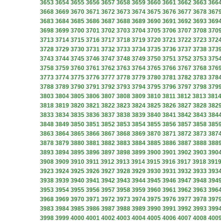
3653
3654
3655
3656
3657
3658
3659
3660
3661
3662
3663
366
3668
3669
3670
3671
3672
3673
3674
3675
3676
3677
3678
367
3683
3684
3685
3686
3687
3688
3689
3690
3691
3692
3693
369
3698
3699
3700
3701
3702
3703
3704
3705
3706
3707
3708
370
3713
3714
3715
3716
3717
3718
3719
3720
3721
3722
3723
372
3728
3729
3730
3731
3732
3733
3734
3735
3736
3737
3738
373
3743
3744
3745
3746
3747
3748
3749
3750
3751
3752
3753
375
3758
3759
3760
3761
3762
3763
3764
3765
3766
3767
3768
376
3773
3774
3775
3776
3777
3778
3779
3780
3781
3782
3783
378
3788
3789
3790
3791
3792
3793
3794
3795
3796
3797
3798
379
3803
3804
3805
3806
3807
3808
3809
3810
3811
3812
3813
381
3818
3819
3820
3821
3822
3823
3824
3825
3826
3827
3828
382
3833
3834
3835
3836
3837
3838
3839
3840
3841
3842
3843
384
3848
3849
3850
3851
3852
3853
3854
3855
3856
3857
3858
385
3863
3864
3865
3866
3867
3868
3869
3870
3871
3872
3873
387
3878
3879
3880
3881
3882
3883
3884
3885
3886
3887
3888
388
3893
3894
3895
3896
3897
3898
3899
3900
3901
3902
3903
390
3908
3909
3910
3911
3912
3913
3914
3915
3916
3917
3918
391
3923
3924
3925
3926
3927
3928
3929
3930
3931
3932
3933
393
3938
3939
3940
3941
3942
3943
3944
3945
3946
3947
3948
394
3953
3954
3955
3956
3957
3958
3959
3960
3961
3962
3963
396
3968
3969
3970
3971
3972
3973
3974
3975
3976
3977
3978
397
3983
3984
3985
3986
3987
3988
3989
3990
3991
3992
3993
399
3998
3999
4000
4001
4002
4003
4004
4005
4006
4007
4008
400