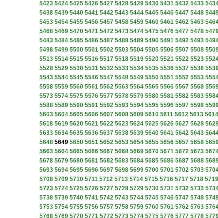
5423
5424
5425
5426
5427
5428
5429
5430
5431
5432
5433
543
5438
5439
5440
5441
5442
5443
5444
5445
5446
5447
5448
544
5453
5454
5455
5456
5457
5458
5459
5460
5461
5462
5463
546
5468
5469
5470
5471
5472
5473
5474
5475
5476
5477
5478
547
5483
5484
5485
5486
5487
5488
5489
5490
5491
5492
5493
549
5498
5499
5500
5501
5502
5503
5504
5505
5506
5507
5508
550
5513
5514
5515
5516
5517
5518
5519
5520
5521
5522
5523
552
5528
5529
5530
5531
5532
5533
5534
5535
5536
5537
5538
553
5543
5544
5545
5546
5547
5548
5549
5550
5551
5552
5553
555
5558
5559
5560
5561
5562
5563
5564
5565
5566
5567
5568
556
5573
5574
5575
5576
5577
5578
5579
5580
5581
5582
5583
558
5588
5589
5590
5591
5592
5593
5594
5595
5596
5597
5598
559
5603
5604
5605
5606
5607
5608
5609
5610
5611
5612
5613
561
5618
5619
5620
5621
5622
5623
5624
5625
5626
5627
5628
562
5633
5634
5635
5636
5637
5638
5639
5640
5641
5642
5643
564
5648
5649
5650
5651
5652
5653
5654
5655
5656
5657
5658
565
5663
5664
5665
5666
5667
5668
5669
5670
5671
5672
5673
567
5678
5679
5680
5681
5682
5683
5684
5685
5686
5687
5688
568
5693
5694
5695
5696
5697
5698
5699
5700
5701
5702
5703
570
5708
5709
5710
5711
5712
5713
5714
5715
5716
5717
5718
571
5723
5724
5725
5726
5727
5728
5729
5730
5731
5732
5733
573
5738
5739
5740
5741
5742
5743
5744
5745
5746
5747
5748
574
5753
5754
5755
5756
5757
5758
5759
5760
5761
5762
5763
576
5768
5769
5770
5771
5772
5773
5774
5775
5776
5777
5778
577