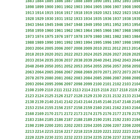
1883
1884
1885
1886
1887
1888
1889
1890
1891
1892
1893
189
1898
1899
1900
1901
1902
1903
1904
1905
1906
1907
1908
190
1913
1914
1915
1916
1917
1918
1919
1920
1921
1922
1923
192
1928
1929
1930
1931
1932
1933
1934
1935
1936
1937
1938
193
1943
1944
1945
1946
1947
1948
1949
1950
1951
1952
1953
195
1958
1959
1960
1961
1962
1963
1964
1965
1966
1967
1968
196
1973
1974
1975
1976
1977
1978
1979
1980
1981
1982
1983
198
1988
1989
1990
1991
1992
1993
1994
1995
1996
1997
1998
199
2003
2004
2005
2006
2007
2008
2009
2010
2011
2012
2013
201
2018
2019
2020
2021
2022
2023
2024
2025
2026
2027
2028
202
2033
2034
2035
2036
2037
2038
2039
2040
2041
2042
2043
204
2048
2049
2050
2051
2052
2053
2054
2055
2056
2057
2058
205
2063
2064
2065
2066
2067
2068
2069
2070
2071
2072
2073
207
2078
2079
2080
2081
2082
2083
2084
2085
2086
2087
2088
208
2093
2094
2095
2096
2097
2098
2099
2100
2101
2102
2103
210
2108
2109
2110
2111
2112
2113
2114
2115
2116
2117
2118
2119
2123
2124
2125
2126
2127
2128
2129
2130
2131
2132
2133
213
2138
2139
2140
2141
2142
2143
2144
2145
2146
2147
2148
214
2153
2154
2155
2156
2157
2158
2159
2160
2161
2162
2163
216
2168
2169
2170
2171
2172
2173
2174
2175
2176
2177
2178
217
2183
2184
2185
2186
2187
2188
2189
2190
2191
2192
2193
219
2198
2199
2200
2201
2202
2203
2204
2205
2206
2207
2208
220
2213
2214
2215
2216
2217
2218
2219
2220
2221
2222
2223
222
2228
2229
2230
2231
2232
2233
2234
2235
2236
2237
2238
223