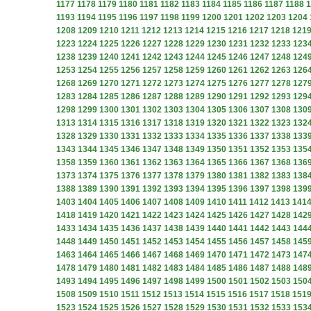
1177
1178
1179
1180
1181
1182
1183
1184
1185
1186
1187
1188
1
1193
1194
1195
1196
1197
1198
1199
1200
1201
1202
1203
1204
1208
1209
1210
1211
1212
1213
1214
1215
1216
1217
1218
121
1223
1224
1225
1226
1227
1228
1229
1230
1231
1232
1233
123
1238
1239
1240
1241
1242
1243
1244
1245
1246
1247
1248
124
1253
1254
1255
1256
1257
1258
1259
1260
1261
1262
1263
126
1268
1269
1270
1271
1272
1273
1274
1275
1276
1277
1278
127
1283
1284
1285
1286
1287
1288
1289
1290
1291
1292
1293
129
1298
1299
1300
1301
1302
1303
1304
1305
1306
1307
1308
130
1313
1314
1315
1316
1317
1318
1319
1320
1321
1322
1323
132
1328
1329
1330
1331
1332
1333
1334
1335
1336
1337
1338
133
1343
1344
1345
1346
1347
1348
1349
1350
1351
1352
1353
135
1358
1359
1360
1361
1362
1363
1364
1365
1366
1367
1368
136
1373
1374
1375
1376
1377
1378
1379
1380
1381
1382
1383
138
1388
1389
1390
1391
1392
1393
1394
1395
1396
1397
1398
139
1403
1404
1405
1406
1407
1408
1409
1410
1411
1412
1413
141
1418
1419
1420
1421
1422
1423
1424
1425
1426
1427
1428
142
1433
1434
1435
1436
1437
1438
1439
1440
1441
1442
1443
144
1448
1449
1450
1451
1452
1453
1454
1455
1456
1457
1458
145
1463
1464
1465
1466
1467
1468
1469
1470
1471
1472
1473
147
1478
1479
1480
1481
1482
1483
1484
1485
1486
1487
1488
148
1493
1494
1495
1496
1497
1498
1499
1500
1501
1502
1503
150
1508
1509
1510
1511
1512
1513
1514
1515
1516
1517
1518
151
1523
1524
1525
1526
1527
1528
1529
1530
1531
1532
1533
153