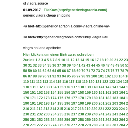
of viagra source
01.09.2017
-
FilaKaw
(http://genericviagraonla.com/)
generic viagra cheap shipping
<a href=http://genericviagraonla.com/>viagra online</a>
<a href="http://genericviagraonla.com/">buy viagra</a>
viagra holland apotheke
Hier klicken, um einen Eintrag zu schreiben
Zurück
1
2
3
4
5
6
7
8
9
10
11
12
13
14
15
16
17
18
19
20
21
22
23
30
31
32
33
34
35
36
37
38
39
40
41
42
43
44
45
46
47
48
49
50
5
58
59
60
61
62
63
64
65
66
67
68
69
70
71
72
73
74
75
76
77
78
7
86
87
88
89
90
91
92
93
94
95
96
97
98
99
100
101
102
103
104
1
110
111
112
113
114
115
116
117
118
119
120
121
122
123
124
12
130
131
132
133
134
135
136
137
138
139
140
141
142
143
144
1
150
151
152
153
154
155
156
157
158
159
160
161
162
163
164
1
170
171
172
173
174
175
176
177
178
179
180
181
182
183
184
1
190
191
192
193
194
195
196
197
198
199
200
201
202
203
204
2
210
211
212
213
214
215
216
217
218
219
220
221
222
223
224
2
230
231
232
233
234
235
236
237
238
239
240
241
242
243
244
2
250
251
252
253
254
255
256
257
258
259
260
261
262
263
264
2
270
271
272
273
274
275
276
277
278
279
280
281
282
283
284
2