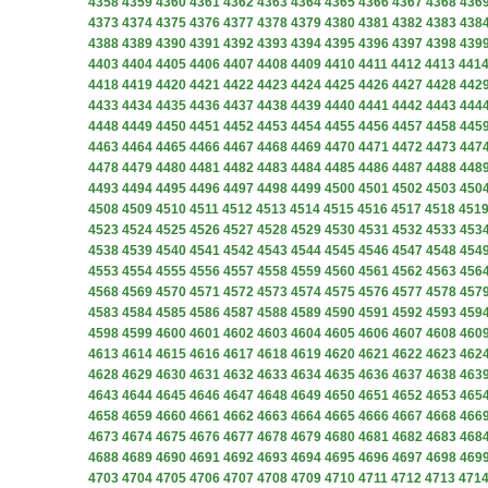
4358
4359
4360
4361
4362
4363
4364
4365
4366
4367
4368
436
4373
4374
4375
4376
4377
4378
4379
4380
4381
4382
4383
438
4388
4389
4390
4391
4392
4393
4394
4395
4396
4397
4398
439
4403
4404
4405
4406
4407
4408
4409
4410
4411
4412
4413
441
4418
4419
4420
4421
4422
4423
4424
4425
4426
4427
4428
442
4433
4434
4435
4436
4437
4438
4439
4440
4441
4442
4443
444
4448
4449
4450
4451
4452
4453
4454
4455
4456
4457
4458
445
4463
4464
4465
4466
4467
4468
4469
4470
4471
4472
4473
447
4478
4479
4480
4481
4482
4483
4484
4485
4486
4487
4488
448
4493
4494
4495
4496
4497
4498
4499
4500
4501
4502
4503
450
4508
4509
4510
4511
4512
4513
4514
4515
4516
4517
4518
451
4523
4524
4525
4526
4527
4528
4529
4530
4531
4532
4533
453
4538
4539
4540
4541
4542
4543
4544
4545
4546
4547
4548
454
4553
4554
4555
4556
4557
4558
4559
4560
4561
4562
4563
456
4568
4569
4570
4571
4572
4573
4574
4575
4576
4577
4578
457
4583
4584
4585
4586
4587
4588
4589
4590
4591
4592
4593
459
4598
4599
4600
4601
4602
4603
4604
4605
4606
4607
4608
460
4613
4614
4615
4616
4617
4618
4619
4620
4621
4622
4623
462
4628
4629
4630
4631
4632
4633
4634
4635
4636
4637
4638
463
4643
4644
4645
4646
4647
4648
4649
4650
4651
4652
4653
465
4658
4659
4660
4661
4662
4663
4664
4665
4666
4667
4668
466
4673
4674
4675
4676
4677
4678
4679
4680
4681
4682
4683
468
4688
4689
4690
4691
4692
4693
4694
4695
4696
4697
4698
469
4703
4704
4705
4706
4707
4708
4709
4710
4711
4712
4713
471