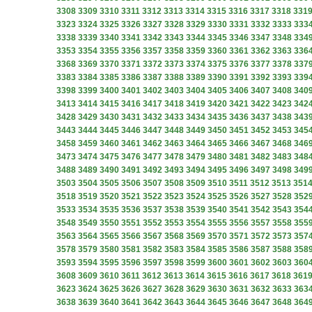
3308
3309
3310
3311
3312
3313
3314
3315
3316
3317
3318
331
3323
3324
3325
3326
3327
3328
3329
3330
3331
3332
3333
333
3338
3339
3340
3341
3342
3343
3344
3345
3346
3347
3348
334
3353
3354
3355
3356
3357
3358
3359
3360
3361
3362
3363
336
3368
3369
3370
3371
3372
3373
3374
3375
3376
3377
3378
337
3383
3384
3385
3386
3387
3388
3389
3390
3391
3392
3393
339
3398
3399
3400
3401
3402
3403
3404
3405
3406
3407
3408
340
3413
3414
3415
3416
3417
3418
3419
3420
3421
3422
3423
342
3428
3429
3430
3431
3432
3433
3434
3435
3436
3437
3438
343
3443
3444
3445
3446
3447
3448
3449
3450
3451
3452
3453
345
3458
3459
3460
3461
3462
3463
3464
3465
3466
3467
3468
346
3473
3474
3475
3476
3477
3478
3479
3480
3481
3482
3483
348
3488
3489
3490
3491
3492
3493
3494
3495
3496
3497
3498
349
3503
3504
3505
3506
3507
3508
3509
3510
3511
3512
3513
351
3518
3519
3520
3521
3522
3523
3524
3525
3526
3527
3528
352
3533
3534
3535
3536
3537
3538
3539
3540
3541
3542
3543
354
3548
3549
3550
3551
3552
3553
3554
3555
3556
3557
3558
355
3563
3564
3565
3566
3567
3568
3569
3570
3571
3572
3573
357
3578
3579
3580
3581
3582
3583
3584
3585
3586
3587
3588
358
3593
3594
3595
3596
3597
3598
3599
3600
3601
3602
3603
360
3608
3609
3610
3611
3612
3613
3614
3615
3616
3617
3618
361
3623
3624
3625
3626
3627
3628
3629
3630
3631
3632
3633
363
3638
3639
3640
3641
3642
3643
3644
3645
3646
3647
3648
364