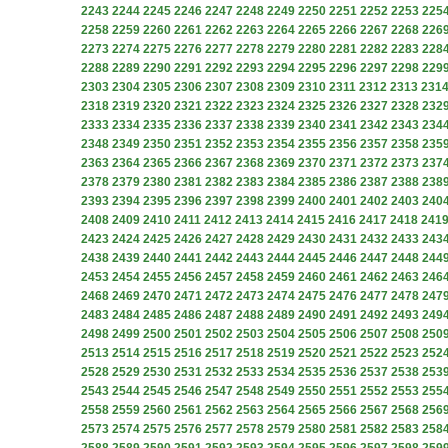
2243
2244
2245
2246
2247
2248
2249
2250
2251
2252
2253
225
2258
2259
2260
2261
2262
2263
2264
2265
2266
2267
2268
226
2273
2274
2275
2276
2277
2278
2279
2280
2281
2282
2283
228
2288
2289
2290
2291
2292
2293
2294
2295
2296
2297
2298
229
2303
2304
2305
2306
2307
2308
2309
2310
2311
2312
2313
231
2318
2319
2320
2321
2322
2323
2324
2325
2326
2327
2328
232
2333
2334
2335
2336
2337
2338
2339
2340
2341
2342
2343
234
2348
2349
2350
2351
2352
2353
2354
2355
2356
2357
2358
235
2363
2364
2365
2366
2367
2368
2369
2370
2371
2372
2373
237
2378
2379
2380
2381
2382
2383
2384
2385
2386
2387
2388
238
2393
2394
2395
2396
2397
2398
2399
2400
2401
2402
2403
240
2408
2409
2410
2411
2412
2413
2414
2415
2416
2417
2418
241
2423
2424
2425
2426
2427
2428
2429
2430
2431
2432
2433
243
2438
2439
2440
2441
2442
2443
2444
2445
2446
2447
2448
244
2453
2454
2455
2456
2457
2458
2459
2460
2461
2462
2463
246
2468
2469
2470
2471
2472
2473
2474
2475
2476
2477
2478
247
2483
2484
2485
2486
2487
2488
2489
2490
2491
2492
2493
249
2498
2499
2500
2501
2502
2503
2504
2505
2506
2507
2508
250
2513
2514
2515
2516
2517
2518
2519
2520
2521
2522
2523
252
2528
2529
2530
2531
2532
2533
2534
2535
2536
2537
2538
253
2543
2544
2545
2546
2547
2548
2549
2550
2551
2552
2553
255
2558
2559
2560
2561
2562
2563
2564
2565
2566
2567
2568
256
2573
2574
2575
2576
2577
2578
2579
2580
2581
2582
2583
258