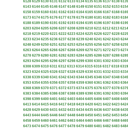
6128
6129
6130
6131
6132
6133
6134
6135
6136
6137
6138
613
6143
6144
6145
6146
6147
6148
6149
6150
6151
6152
6153
615
6158
6159
6160
6161
6162
6163
6164
6165
6166
6167
6168
616
6173
6174
6175
6176
6177
6178
6179
6180
6181
6182
6183
618
6188
6189
6190
6191
6192
6193
6194
6195
6196
6197
6198
619
6203
6204
6205
6206
6207
6208
6209
6210
6211
6212
6213
621
6218
6219
6220
6221
6222
6223
6224
6225
6226
6227
6228
622
6233
6234
6235
6236
6237
6238
6239
6240
6241
6242
6243
624
6248
6249
6250
6251
6252
6253
6254
6255
6256
6257
6258
625
6263
6264
6265
6266
6267
6268
6269
6270
6271
6272
6273
627
6278
6279
6280
6281
6282
6283
6284
6285
6286
6287
6288
628
6293
6294
6295
6296
6297
6298
6299
6300
6301
6302
6303
630
6308
6309
6310
6311
6312
6313
6314
6315
6316
6317
6318
631
6323
6324
6325
6326
6327
6328
6329
6330
6331
6332
6333
633
6338
6339
6340
6341
6342
6343
6344
6345
6346
6347
6348
634
6353
6354
6355
6356
6357
6358
6359
6360
6361
6362
6363
636
6368
6369
6370
6371
6372
6373
6374
6375
6376
6377
6378
637
6383
6384
6385
6386
6387
6388
6389
6390
6391
6392
6393
639
6398
6399
6400
6401
6402
6403
6404
6405
6406
6407
6408
640
6413
6414
6415
6416
6417
6418
6419
6420
6421
6422
6423
642
6428
6429
6430
6431
6432
6433
6434
6435
6436
6437
6438
643
6443
6444
6445
6446
6447
6448
6449
6450
6451
6452
6453
645
6458
6459
6460
6461
6462
6463
6464
6465
6466
6467
6468
646
6473
6474
6475
6476
6477
6478
6479
6480
6481
6482
6483
648