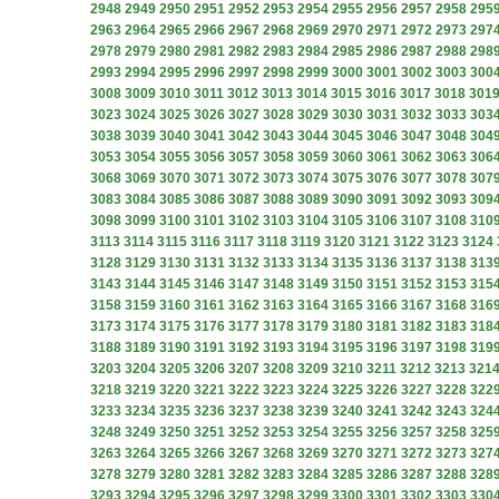
2948
2949
2950
2951
2952
2953
2954
2955
2956
2957
2958
295
2963
2964
2965
2966
2967
2968
2969
2970
2971
2972
2973
297
2978
2979
2980
2981
2982
2983
2984
2985
2986
2987
2988
298
2993
2994
2995
2996
2997
2998
2999
3000
3001
3002
3003
300
3008
3009
3010
3011
3012
3013
3014
3015
3016
3017
3018
301
3023
3024
3025
3026
3027
3028
3029
3030
3031
3032
3033
303
3038
3039
3040
3041
3042
3043
3044
3045
3046
3047
3048
304
3053
3054
3055
3056
3057
3058
3059
3060
3061
3062
3063
306
3068
3069
3070
3071
3072
3073
3074
3075
3076
3077
3078
307
3083
3084
3085
3086
3087
3088
3089
3090
3091
3092
3093
309
3098
3099
3100
3101
3102
3103
3104
3105
3106
3107
3108
310
3113
3114
3115
3116
3117
3118
3119
3120
3121
3122
3123
3124
3128
3129
3130
3131
3132
3133
3134
3135
3136
3137
3138
313
3143
3144
3145
3146
3147
3148
3149
3150
3151
3152
3153
315
3158
3159
3160
3161
3162
3163
3164
3165
3166
3167
3168
316
3173
3174
3175
3176
3177
3178
3179
3180
3181
3182
3183
318
3188
3189
3190
3191
3192
3193
3194
3195
3196
3197
3198
319
3203
3204
3205
3206
3207
3208
3209
3210
3211
3212
3213
321
3218
3219
3220
3221
3222
3223
3224
3225
3226
3227
3228
322
3233
3234
3235
3236
3237
3238
3239
3240
3241
3242
3243
324
3248
3249
3250
3251
3252
3253
3254
3255
3256
3257
3258
325
3263
3264
3265
3266
3267
3268
3269
3270
3271
3272
3273
327
3278
3279
3280
3281
3282
3283
3284
3285
3286
3287
3288
328
3293
3294
3295
3296
3297
3298
3299
3300
3301
3302
3303
330