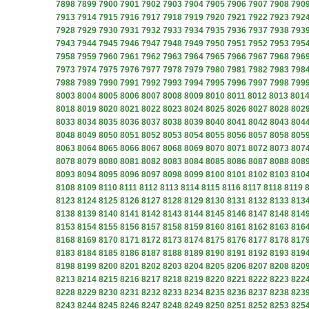
7898
7899
7900
7901
7902
7903
7904
7905
7906
7907
7908
790
7913
7914
7915
7916
7917
7918
7919
7920
7921
7922
7923
792
7928
7929
7930
7931
7932
7933
7934
7935
7936
7937
7938
793
7943
7944
7945
7946
7947
7948
7949
7950
7951
7952
7953
795
7958
7959
7960
7961
7962
7963
7964
7965
7966
7967
7968
796
7973
7974
7975
7976
7977
7978
7979
7980
7981
7982
7983
798
7988
7989
7990
7991
7992
7993
7994
7995
7996
7997
7998
799
8003
8004
8005
8006
8007
8008
8009
8010
8011
8012
8013
801
8018
8019
8020
8021
8022
8023
8024
8025
8026
8027
8028
802
8033
8034
8035
8036
8037
8038
8039
8040
8041
8042
8043
804
8048
8049
8050
8051
8052
8053
8054
8055
8056
8057
8058
805
8063
8064
8065
8066
8067
8068
8069
8070
8071
8072
8073
807
8078
8079
8080
8081
8082
8083
8084
8085
8086
8087
8088
808
8093
8094
8095
8096
8097
8098
8099
8100
8101
8102
8103
810
8108
8109
8110
8111
8112
8113
8114
8115
8116
8117
8118
8119
8123
8124
8125
8126
8127
8128
8129
8130
8131
8132
8133
813
8138
8139
8140
8141
8142
8143
8144
8145
8146
8147
8148
814
8153
8154
8155
8156
8157
8158
8159
8160
8161
8162
8163
816
8168
8169
8170
8171
8172
8173
8174
8175
8176
8177
8178
817
8183
8184
8185
8186
8187
8188
8189
8190
8191
8192
8193
819
8198
8199
8200
8201
8202
8203
8204
8205
8206
8207
8208
820
8213
8214
8215
8216
8217
8218
8219
8220
8221
8222
8223
822
8228
8229
8230
8231
8232
8233
8234
8235
8236
8237
8238
823
8243
8244
8245
8246
8247
8248
8249
8250
8251
8252
8253
825