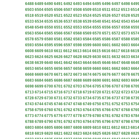
6488
6489
6490
6491
6492
6493
6494
6495
6496
6497
6498
649
6503
6504
6505
6506
6507
6508
6509
6510
6511
6512
6513
651
6518
6519
6520
6521
6522
6523
6524
6525
6526
6527
6528
652
6533
6534
6535
6536
6537
6538
6539
6540
6541
6542
6543
654
6548
6549
6550
6551
6552
6553
6554
6555
6556
6557
6558
655
6563
6564
6565
6566
6567
6568
6569
6570
6571
6572
6573
657
6578
6579
6580
6581
6582
6583
6584
6585
6586
6587
6588
658
6593
6594
6595
6596
6597
6598
6599
6600
6601
6602
6603
660
6608
6609
6610
6611
6612
6613
6614
6615
6616
6617
6618
661
6623
6624
6625
6626
6627
6628
6629
6630
6631
6632
6633
663
6638
6639
6640
6641
6642
6643
6644
6645
6646
6647
6648
664
6653
6654
6655
6656
6657
6658
6659
6660
6661
6662
6663
666
6668
6669
6670
6671
6672
6673
6674
6675
6676
6677
6678
667
6683
6684
6685
6686
6687
6688
6689
6690
6691
6692
6693
669
6698
6699
6700
6701
6702
6703
6704
6705
6706
6707
6708
670
6713
6714
6715
6716
6717
6718
6719
6720
6721
6722
6723
672
6728
6729
6730
6731
6732
6733
6734
6735
6736
6737
6738
673
6743
6744
6745
6746
6747
6748
6749
6750
6751
6752
6753
675
6758
6759
6760
6761
6762
6763
6764
6765
6766
6767
6768
676
6773
6774
6775
6776
6777
6778
6779
6780
6781
6782
6783
678
6788
6789
6790
6791
6792
6793
6794
6795
6796
6797
6798
679
6803
6804
6805
6806
6807
6808
6809
6810
6811
6812
6813
681
6818
6819
6820
6821
6822
6823
6824
6825
6826
6827
6828
682