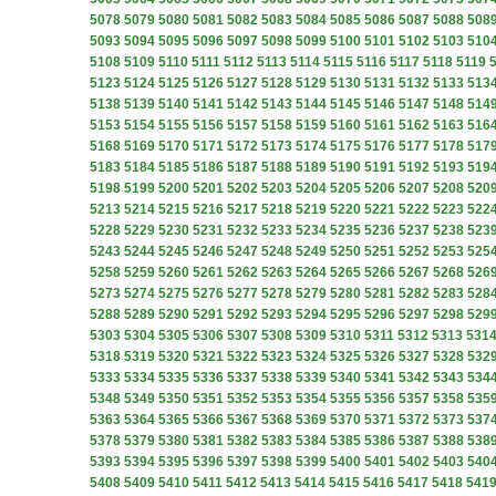
5078
5079
5080
5081
5082
5083
5084
5085
5086
5087
5088
508
5093
5094
5095
5096
5097
5098
5099
5100
5101
5102
5103
510
5108
5109
5110
5111
5112
5113
5114
5115
5116
5117
5118
5119
5123
5124
5125
5126
5127
5128
5129
5130
5131
5132
5133
513
5138
5139
5140
5141
5142
5143
5144
5145
5146
5147
5148
514
5153
5154
5155
5156
5157
5158
5159
5160
5161
5162
5163
516
5168
5169
5170
5171
5172
5173
5174
5175
5176
5177
5178
517
5183
5184
5185
5186
5187
5188
5189
5190
5191
5192
5193
519
5198
5199
5200
5201
5202
5203
5204
5205
5206
5207
5208
520
5213
5214
5215
5216
5217
5218
5219
5220
5221
5222
5223
522
5228
5229
5230
5231
5232
5233
5234
5235
5236
5237
5238
523
5243
5244
5245
5246
5247
5248
5249
5250
5251
5252
5253
525
5258
5259
5260
5261
5262
5263
5264
5265
5266
5267
5268
526
5273
5274
5275
5276
5277
5278
5279
5280
5281
5282
5283
528
5288
5289
5290
5291
5292
5293
5294
5295
5296
5297
5298
529
5303
5304
5305
5306
5307
5308
5309
5310
5311
5312
5313
531
5318
5319
5320
5321
5322
5323
5324
5325
5326
5327
5328
532
5333
5334
5335
5336
5337
5338
5339
5340
5341
5342
5343
534
5348
5349
5350
5351
5352
5353
5354
5355
5356
5357
5358
535
5363
5364
5365
5366
5367
5368
5369
5370
5371
5372
5373
537
5378
5379
5380
5381
5382
5383
5384
5385
5386
5387
5388
538
5393
5394
5395
5396
5397
5398
5399
5400
5401
5402
5403
540
5408
5409
5410
5411
5412
5413
5414
5415
5416
5417
5418
541