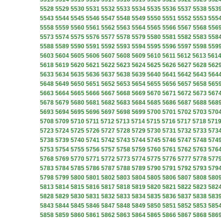
5528
5529
5530
5531
5532
5533
5534
5535
5536
5537
5538
553
5543
5544
5545
5546
5547
5548
5549
5550
5551
5552
5553
555
5558
5559
5560
5561
5562
5563
5564
5565
5566
5567
5568
556
5573
5574
5575
5576
5577
5578
5579
5580
5581
5582
5583
558
5588
5589
5590
5591
5592
5593
5594
5595
5596
5597
5598
559
5603
5604
5605
5606
5607
5608
5609
5610
5611
5612
5613
561
5618
5619
5620
5621
5622
5623
5624
5625
5626
5627
5628
562
5633
5634
5635
5636
5637
5638
5639
5640
5641
5642
5643
564
5648
5649
5650
5651
5652
5653
5654
5655
5656
5657
5658
565
5663
5664
5665
5666
5667
5668
5669
5670
5671
5672
5673
567
5678
5679
5680
5681
5682
5683
5684
5685
5686
5687
5688
568
5693
5694
5695
5696
5697
5698
5699
5700
5701
5702
5703
570
5708
5709
5710
5711
5712
5713
5714
5715
5716
5717
5718
571
5723
5724
5725
5726
5727
5728
5729
5730
5731
5732
5733
573
5738
5739
5740
5741
5742
5743
5744
5745
5746
5747
5748
574
5753
5754
5755
5756
5757
5758
5759
5760
5761
5762
5763
576
5768
5769
5770
5771
5772
5773
5774
5775
5776
5777
5778
577
5783
5784
5785
5786
5787
5788
5789
5790
5791
5792
5793
579
5798
5799
5800
5801
5802
5803
5804
5805
5806
5807
5808
580
5813
5814
5815
5816
5817
5818
5819
5820
5821
5822
5823
582
5828
5829
5830
5831
5832
5833
5834
5835
5836
5837
5838
583
5843
5844
5845
5846
5847
5848
5849
5850
5851
5852
5853
585
5858
5859
5860
5861
5862
5863
5864
5865
5866
5867
5868
586