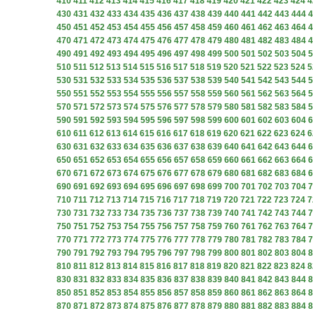
410
411
412
413
414
415
416
417
418
419
420
421
422
423
424
4
430
431
432
433
434
435
436
437
438
439
440
441
442
443
444
4
450
451
452
453
454
455
456
457
458
459
460
461
462
463
464
4
470
471
472
473
474
475
476
477
478
479
480
481
482
483
484
4
490
491
492
493
494
495
496
497
498
499
500
501
502
503
504
5
510
511
512
513
514
515
516
517
518
519
520
521
522
523
524
5
530
531
532
533
534
535
536
537
538
539
540
541
542
543
544
5
550
551
552
553
554
555
556
557
558
559
560
561
562
563
564
5
570
571
572
573
574
575
576
577
578
579
580
581
582
583
584
5
590
591
592
593
594
595
596
597
598
599
600
601
602
603
604
6
610
611
612
613
614
615
616
617
618
619
620
621
622
623
624
6
630
631
632
633
634
635
636
637
638
639
640
641
642
643
644
6
650
651
652
653
654
655
656
657
658
659
660
661
662
663
664
6
670
671
672
673
674
675
676
677
678
679
680
681
682
683
684
6
690
691
692
693
694
695
696
697
698
699
700
701
702
703
704
7
710
711
712
713
714
715
716
717
718
719
720
721
722
723
724
7
730
731
732
733
734
735
736
737
738
739
740
741
742
743
744
7
750
751
752
753
754
755
756
757
758
759
760
761
762
763
764
7
770
771
772
773
774
775
776
777
778
779
780
781
782
783
784
7
790
791
792
793
794
795
796
797
798
799
800
801
802
803
804
8
810
811
812
813
814
815
816
817
818
819
820
821
822
823
824
8
830
831
832
833
834
835
836
837
838
839
840
841
842
843
844
8
850
851
852
853
854
855
856
857
858
859
860
861
862
863
864
8
870
871
872
873
874
875
876
877
878
879
880
881
882
883
884
8