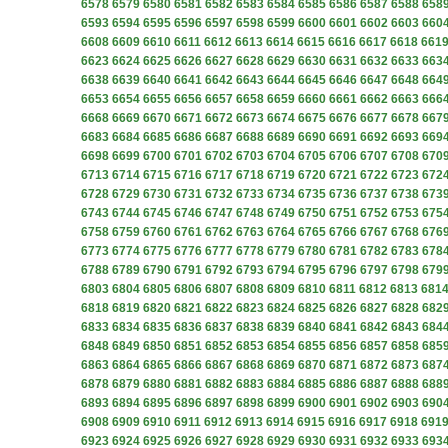
6578
6579
6580
6581
6582
6583
6584
6585
6586
6587
6588
658
6593
6594
6595
6596
6597
6598
6599
6600
6601
6602
6603
660
6608
6609
6610
6611
6612
6613
6614
6615
6616
6617
6618
661
6623
6624
6625
6626
6627
6628
6629
6630
6631
6632
6633
663
6638
6639
6640
6641
6642
6643
6644
6645
6646
6647
6648
664
6653
6654
6655
6656
6657
6658
6659
6660
6661
6662
6663
666
6668
6669
6670
6671
6672
6673
6674
6675
6676
6677
6678
667
6683
6684
6685
6686
6687
6688
6689
6690
6691
6692
6693
669
6698
6699
6700
6701
6702
6703
6704
6705
6706
6707
6708
670
6713
6714
6715
6716
6717
6718
6719
6720
6721
6722
6723
672
6728
6729
6730
6731
6732
6733
6734
6735
6736
6737
6738
673
6743
6744
6745
6746
6747
6748
6749
6750
6751
6752
6753
675
6758
6759
6760
6761
6762
6763
6764
6765
6766
6767
6768
676
6773
6774
6775
6776
6777
6778
6779
6780
6781
6782
6783
678
6788
6789
6790
6791
6792
6793
6794
6795
6796
6797
6798
679
6803
6804
6805
6806
6807
6808
6809
6810
6811
6812
6813
681
6818
6819
6820
6821
6822
6823
6824
6825
6826
6827
6828
682
6833
6834
6835
6836
6837
6838
6839
6840
6841
6842
6843
684
6848
6849
6850
6851
6852
6853
6854
6855
6856
6857
6858
685
6863
6864
6865
6866
6867
6868
6869
6870
6871
6872
6873
687
6878
6879
6880
6881
6882
6883
6884
6885
6886
6887
6888
688
6893
6894
6895
6896
6897
6898
6899
6900
6901
6902
6903
690
6908
6909
6910
6911
6912
6913
6914
6915
6916
6917
6918
691
6923
6924
6925
6926
6927
6928
6929
6930
6931
6932
6933
693