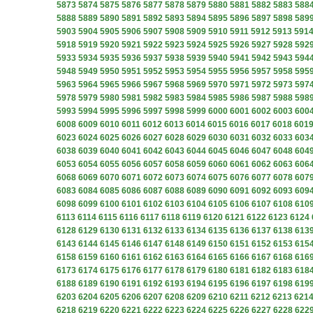
5873
5874
5875
5876
5877
5878
5879
5880
5881
5882
5883
588
5888
5889
5890
5891
5892
5893
5894
5895
5896
5897
5898
589
5903
5904
5905
5906
5907
5908
5909
5910
5911
5912
5913
591
5918
5919
5920
5921
5922
5923
5924
5925
5926
5927
5928
592
5933
5934
5935
5936
5937
5938
5939
5940
5941
5942
5943
594
5948
5949
5950
5951
5952
5953
5954
5955
5956
5957
5958
595
5963
5964
5965
5966
5967
5968
5969
5970
5971
5972
5973
597
5978
5979
5980
5981
5982
5983
5984
5985
5986
5987
5988
598
5993
5994
5995
5996
5997
5998
5999
6000
6001
6002
6003
600
6008
6009
6010
6011
6012
6013
6014
6015
6016
6017
6018
601
6023
6024
6025
6026
6027
6028
6029
6030
6031
6032
6033
603
6038
6039
6040
6041
6042
6043
6044
6045
6046
6047
6048
604
6053
6054
6055
6056
6057
6058
6059
6060
6061
6062
6063
606
6068
6069
6070
6071
6072
6073
6074
6075
6076
6077
6078
607
6083
6084
6085
6086
6087
6088
6089
6090
6091
6092
6093
609
6098
6099
6100
6101
6102
6103
6104
6105
6106
6107
6108
610
6113
6114
6115
6116
6117
6118
6119
6120
6121
6122
6123
6124
6128
6129
6130
6131
6132
6133
6134
6135
6136
6137
6138
613
6143
6144
6145
6146
6147
6148
6149
6150
6151
6152
6153
615
6158
6159
6160
6161
6162
6163
6164
6165
6166
6167
6168
616
6173
6174
6175
6176
6177
6178
6179
6180
6181
6182
6183
618
6188
6189
6190
6191
6192
6193
6194
6195
6196
6197
6198
619
6203
6204
6205
6206
6207
6208
6209
6210
6211
6212
6213
621
6218
6219
6220
6221
6222
6223
6224
6225
6226
6227
6228
622