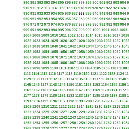
890
891
892
893
894
895
896
897
898
899
900
901
902
903
904
9
910
911
912
913
914
915
916
917
918
919
920
921
922
923
924
9
930
931
932
933
934
935
936
937
938
939
940
941
942
943
944
9
950
951
952
953
954
955
956
957
958
959
960
961
962
963
964
9
970
971
972
973
974
975
976
977
978
979
980
981
982
983
984
9
990
991
992
993
994
995
996
997
998
999
1000
1001
1002
1003
1007
1008
1009
1010
1011
1012
1013
1014
1015
1016
1017
101
1022
1023
1024
1025
1026
1027
1028
1029
1030
1031
1032
103
1037
1038
1039
1040
1041
1042
1043
1044
1045
1046
1047
104
1052
1053
1054
1055
1056
1057
1058
1059
1060
1061
1062
106
1067
1068
1069
1070
1071
1072
1073
1074
1075
1076
1077
107
1082
1083
1084
1085
1086
1087
1088
1089
1090
1091
1092
109
1097
1098
1099
1100
1101
1102
1103
1104
1105
1106
1107
1108
1113
1114
1115
1116
1117
1118
1119
1120
1121
1122
1123
1124
11
1129
1130
1131
1132
1133
1134
1135
1136
1137
1138
1139
1140
1
1145
1146
1147
1148
1149
1150
1151
1152
1153
1154
1155
1156
1
1161
1162
1163
1164
1165
1166
1167
1168
1169
1170
1171
1172
1
1177
1178
1179
1180
1181
1182
1183
1184
1185
1186
1187
1188
1
1193
1194
1195
1196
1197
1198
1199
1200
1201
1202
1203
1204
1208
1209
1210
1211
1212
1213
1214
1215
1216
1217
1218
121
1223
1224
1225
1226
1227
1228
1229
1230
1231
1232
1233
123
1238
1239
1240
1241
1242
1243
1244
1245
1246
1247
1248
124
1253
1254
1255
1256
1257
1258
1259
1260
1261
1262
1263
126
1268
1269
1270
1271
1272
1273
1274
1275
1276
1277
1278
127