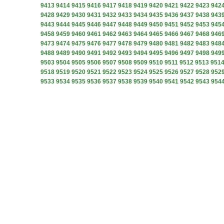
9413
9414
9415
9416
9417
9418
9419
9420
9421
9422
9423
942
9428
9429
9430
9431
9432
9433
9434
9435
9436
9437
9438
943
9443
9444
9445
9446
9447
9448
9449
9450
9451
9452
9453
945
9458
9459
9460
9461
9462
9463
9464
9465
9466
9467
9468
946
9473
9474
9475
9476
9477
9478
9479
9480
9481
9482
9483
948
9488
9489
9490
9491
9492
9493
9494
9495
9496
9497
9498
949
9503
9504
9505
9506
9507
9508
9509
9510
9511
9512
9513
951
9518
9519
9520
9521
9522
9523
9524
9525
9526
9527
9528
952
9533
9534
9535
9536
9537
9538
9539
9540
9541
9542
9543
954