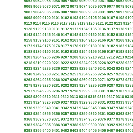
9053
9054
9055
9056
9057
9058
9059
9060
9061
9062
9063
906
9068
9069
9070
9071
9072
9073
9074
9075
9076
9077
9078
907
9083
9084
9085
9086
9087
9088
9089
9090
9091
9092
9093
909
9098
9099
9100
9101
9102
9103
9104
9105
9106
9107
9108
910
9113
9114
9115
9116
9117
9118
9119
9120
9121
9122
9123
9124
9128
9129
9130
9131
9132
9133
9134
9135
9136
9137
9138
913
9143
9144
9145
9146
9147
9148
9149
9150
9151
9152
9153
915
9158
9159
9160
9161
9162
9163
9164
9165
9166
9167
9168
916
9173
9174
9175
9176
9177
9178
9179
9180
9181
9182
9183
918
9188
9189
9190
9191
9192
9193
9194
9195
9196
9197
9198
919
9203
9204
9205
9206
9207
9208
9209
9210
9211
9212
9213
921
9218
9219
9220
9221
9222
9223
9224
9225
9226
9227
9228
922
9233
9234
9235
9236
9237
9238
9239
9240
9241
9242
9243
924
9248
9249
9250
9251
9252
9253
9254
9255
9256
9257
9258
925
9263
9264
9265
9266
9267
9268
9269
9270
9271
9272
9273
927
9278
9279
9280
9281
9282
9283
9284
9285
9286
9287
9288
928
9293
9294
9295
9296
9297
9298
9299
9300
9301
9302
9303
930
9308
9309
9310
9311
9312
9313
9314
9315
9316
9317
9318
931
9323
9324
9325
9326
9327
9328
9329
9330
9331
9332
9333
933
9338
9339
9340
9341
9342
9343
9344
9345
9346
9347
9348
934
9353
9354
9355
9356
9357
9358
9359
9360
9361
9362
9363
936
9368
9369
9370
9371
9372
9373
9374
9375
9376
9377
9378
937
9383
9384
9385
9386
9387
9388
9389
9390
9391
9392
9393
939
9398
9399
9400
9401
9402
9403
9404
9405
9406
9407
9408
940