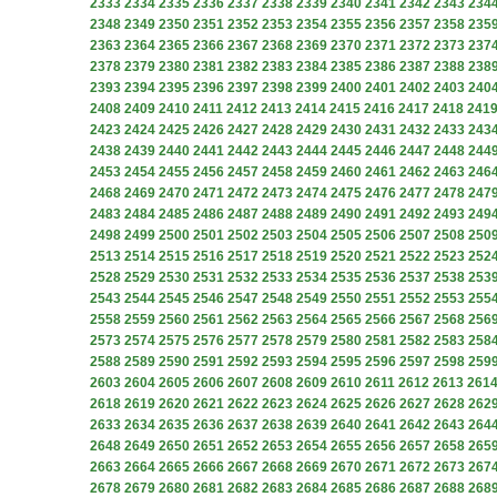
2333
2334
2335
2336
2337
2338
2339
2340
2341
2342
2343
234
2348
2349
2350
2351
2352
2353
2354
2355
2356
2357
2358
235
2363
2364
2365
2366
2367
2368
2369
2370
2371
2372
2373
237
2378
2379
2380
2381
2382
2383
2384
2385
2386
2387
2388
238
2393
2394
2395
2396
2397
2398
2399
2400
2401
2402
2403
240
2408
2409
2410
2411
2412
2413
2414
2415
2416
2417
2418
241
2423
2424
2425
2426
2427
2428
2429
2430
2431
2432
2433
243
2438
2439
2440
2441
2442
2443
2444
2445
2446
2447
2448
244
2453
2454
2455
2456
2457
2458
2459
2460
2461
2462
2463
246
2468
2469
2470
2471
2472
2473
2474
2475
2476
2477
2478
247
2483
2484
2485
2486
2487
2488
2489
2490
2491
2492
2493
249
2498
2499
2500
2501
2502
2503
2504
2505
2506
2507
2508
250
2513
2514
2515
2516
2517
2518
2519
2520
2521
2522
2523
252
2528
2529
2530
2531
2532
2533
2534
2535
2536
2537
2538
253
2543
2544
2545
2546
2547
2548
2549
2550
2551
2552
2553
255
2558
2559
2560
2561
2562
2563
2564
2565
2566
2567
2568
256
2573
2574
2575
2576
2577
2578
2579
2580
2581
2582
2583
258
2588
2589
2590
2591
2592
2593
2594
2595
2596
2597
2598
259
2603
2604
2605
2606
2607
2608
2609
2610
2611
2612
2613
261
2618
2619
2620
2621
2622
2623
2624
2625
2626
2627
2628
262
2633
2634
2635
2636
2637
2638
2639
2640
2641
2642
2643
264
2648
2649
2650
2651
2652
2653
2654
2655
2656
2657
2658
265
2663
2664
2665
2666
2667
2668
2669
2670
2671
2672
2673
267
2678
2679
2680
2681
2682
2683
2684
2685
2686
2687
2688
268