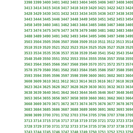
3398
3399
3400
3401
3402
3403
3404
3405
3406
3407
3408
340
3413
3414
3415
3416
3417
3418
3419
3420
3421
3422
3423
342
3428
3429
3430
3431
3432
3433
3434
3435
3436
3437
3438
343
3443
3444
3445
3446
3447
3448
3449
3450
3451
3452
3453
345
3458
3459
3460
3461
3462
3463
3464
3465
3466
3467
3468
346
3473
3474
3475
3476
3477
3478
3479
3480
3481
3482
3483
348
3488
3489
3490
3491
3492
3493
3494
3495
3496
3497
3498
349
3503
3504
3505
3506
3507
3508
3509
3510
3511
3512
3513
351
3518
3519
3520
3521
3522
3523
3524
3525
3526
3527
3528
352
3533
3534
3535
3536
3537
3538
3539
3540
3541
3542
3543
354
3548
3549
3550
3551
3552
3553
3554
3555
3556
3557
3558
355
3563
3564
3565
3566
3567
3568
3569
3570
3571
3572
3573
357
3578
3579
3580
3581
3582
3583
3584
3585
3586
3587
3588
358
3593
3594
3595
3596
3597
3598
3599
3600
3601
3602
3603
360
3608
3609
3610
3611
3612
3613
3614
3615
3616
3617
3618
361
3623
3624
3625
3626
3627
3628
3629
3630
3631
3632
3633
363
3638
3639
3640
3641
3642
3643
3644
3645
3646
3647
3648
364
3653
3654
3655
3656
3657
3658
3659
3660
3661
3662
3663
366
3668
3669
3670
3671
3672
3673
3674
3675
3676
3677
3678
367
3683
3684
3685
3686
3687
3688
3689
3690
3691
3692
3693
369
3698
3699
3700
3701
3702
3703
3704
3705
3706
3707
3708
370
3713
3714
3715
3716
3717
3718
3719
3720
3721
3722
3723
372
3728
3729
3730
3731
3732
3733
3734
3735
3736
3737
3738
373
3743
3744
3745
3746
3747
3748
3749
3750
3751
3752
3753
375