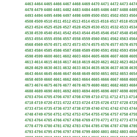
4463
4464
4465
4466
4467
4468
4469
4470
4471
4472
4473
447
4478
4479
4480
4481
4482
4483
4484
4485
4486
4487
4488
448
4493
4494
4495
4496
4497
4498
4499
4500
4501
4502
4503
450
4508
4509
4510
4511
4512
4513
4514
4515
4516
4517
4518
451
4523
4524
4525
4526
4527
4528
4529
4530
4531
4532
4533
453
4538
4539
4540
4541
4542
4543
4544
4545
4546
4547
4548
454
4553
4554
4555
4556
4557
4558
4559
4560
4561
4562
4563
456
4568
4569
4570
4571
4572
4573
4574
4575
4576
4577
4578
457
4583
4584
4585
4586
4587
4588
4589
4590
4591
4592
4593
459
4598
4599
4600
4601
4602
4603
4604
4605
4606
4607
4608
460
4613
4614
4615
4616
4617
4618
4619
4620
4621
4622
4623
462
4628
4629
4630
4631
4632
4633
4634
4635
4636
4637
4638
463
4643
4644
4645
4646
4647
4648
4649
4650
4651
4652
4653
465
4658
4659
4660
4661
4662
4663
4664
4665
4666
4667
4668
466
4673
4674
4675
4676
4677
4678
4679
4680
4681
4682
4683
468
4688
4689
4690
4691
4692
4693
4694
4695
4696
4697
4698
469
4703
4704
4705
4706
4707
4708
4709
4710
4711
4712
4713
471
4718
4719
4720
4721
4722
4723
4724
4725
4726
4727
4728
472
4733
4734
4735
4736
4737
4738
4739
4740
4741
4742
4743
474
4748
4749
4750
4751
4752
4753
4754
4755
4756
4757
4758
475
4763
4764
4765
4766
4767
4768
4769
4770
4771
4772
4773
477
4778
4779
4780
4781
4782
4783
4784
4785
4786
4787
4788
478
4793
4794
4795
4796
4797
4798
4799
4800
4801
4802
4803
480