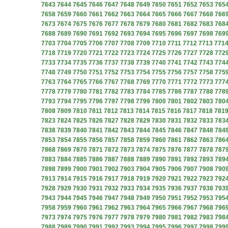
7643
7644
7645
7646
7647
7648
7649
7650
7651
7652
7653
765
7658
7659
7660
7661
7662
7663
7664
7665
7666
7667
7668
766
7673
7674
7675
7676
7677
7678
7679
7680
7681
7682
7683
768
7688
7689
7690
7691
7692
7693
7694
7695
7696
7697
7698
769
7703
7704
7705
7706
7707
7708
7709
7710
7711
7712
7713
771
7718
7719
7720
7721
7722
7723
7724
7725
7726
7727
7728
772
7733
7734
7735
7736
7737
7738
7739
7740
7741
7742
7743
774
7748
7749
7750
7751
7752
7753
7754
7755
7756
7757
7758
775
7763
7764
7765
7766
7767
7768
7769
7770
7771
7772
7773
777
7778
7779
7780
7781
7782
7783
7784
7785
7786
7787
7788
778
7793
7794
7795
7796
7797
7798
7799
7800
7801
7802
7803
780
7808
7809
7810
7811
7812
7813
7814
7815
7816
7817
7818
781
7823
7824
7825
7826
7827
7828
7829
7830
7831
7832
7833
783
7838
7839
7840
7841
7842
7843
7844
7845
7846
7847
7848
784
7853
7854
7855
7856
7857
7858
7859
7860
7861
7862
7863
786
7868
7869
7870
7871
7872
7873
7874
7875
7876
7877
7878
787
7883
7884
7885
7886
7887
7888
7889
7890
7891
7892
7893
789
7898
7899
7900
7901
7902
7903
7904
7905
7906
7907
7908
790
7913
7914
7915
7916
7917
7918
7919
7920
7921
7922
7923
792
7928
7929
7930
7931
7932
7933
7934
7935
7936
7937
7938
793
7943
7944
7945
7946
7947
7948
7949
7950
7951
7952
7953
795
7958
7959
7960
7961
7962
7963
7964
7965
7966
7967
7968
796
7973
7974
7975
7976
7977
7978
7979
7980
7981
7982
7983
798
7988
7989
7990
7991
7992
7993
7994
7995
7996
7997
7998
799