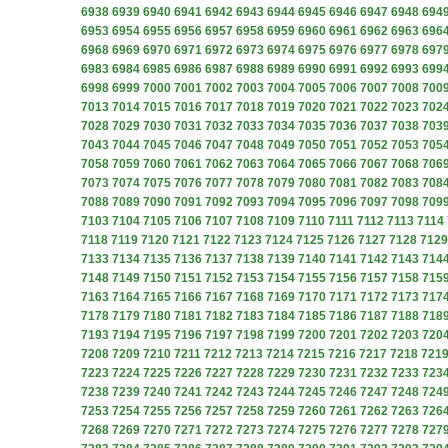
6938
6939
6940
6941
6942
6943
6944
6945
6946
6947
6948
694
6953
6954
6955
6956
6957
6958
6959
6960
6961
6962
6963
696
6968
6969
6970
6971
6972
6973
6974
6975
6976
6977
6978
697
6983
6984
6985
6986
6987
6988
6989
6990
6991
6992
6993
699
6998
6999
7000
7001
7002
7003
7004
7005
7006
7007
7008
700
7013
7014
7015
7016
7017
7018
7019
7020
7021
7022
7023
702
7028
7029
7030
7031
7032
7033
7034
7035
7036
7037
7038
703
7043
7044
7045
7046
7047
7048
7049
7050
7051
7052
7053
705
7058
7059
7060
7061
7062
7063
7064
7065
7066
7067
7068
706
7073
7074
7075
7076
7077
7078
7079
7080
7081
7082
7083
708
7088
7089
7090
7091
7092
7093
7094
7095
7096
7097
7098
709
7103
7104
7105
7106
7107
7108
7109
7110
7111
7112
7113
7114
7118
7119
7120
7121
7122
7123
7124
7125
7126
7127
7128
7129
7133
7134
7135
7136
7137
7138
7139
7140
7141
7142
7143
714
7148
7149
7150
7151
7152
7153
7154
7155
7156
7157
7158
715
7163
7164
7165
7166
7167
7168
7169
7170
7171
7172
7173
717
7178
7179
7180
7181
7182
7183
7184
7185
7186
7187
7188
718
7193
7194
7195
7196
7197
7198
7199
7200
7201
7202
7203
720
7208
7209
7210
7211
7212
7213
7214
7215
7216
7217
7218
721
7223
7224
7225
7226
7227
7228
7229
7230
7231
7232
7233
723
7238
7239
7240
7241
7242
7243
7244
7245
7246
7247
7248
724
7253
7254
7255
7256
7257
7258
7259
7260
7261
7262
7263
726
7268
7269
7270
7271
7272
7273
7274
7275
7276
7277
7278
727