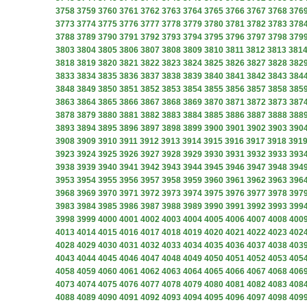
3758
3759
3760
3761
3762
3763
3764
3765
3766
3767
3768
376
3773
3774
3775
3776
3777
3778
3779
3780
3781
3782
3783
378
3788
3789
3790
3791
3792
3793
3794
3795
3796
3797
3798
379
3803
3804
3805
3806
3807
3808
3809
3810
3811
3812
3813
381
3818
3819
3820
3821
3822
3823
3824
3825
3826
3827
3828
382
3833
3834
3835
3836
3837
3838
3839
3840
3841
3842
3843
384
3848
3849
3850
3851
3852
3853
3854
3855
3856
3857
3858
385
3863
3864
3865
3866
3867
3868
3869
3870
3871
3872
3873
387
3878
3879
3880
3881
3882
3883
3884
3885
3886
3887
3888
388
3893
3894
3895
3896
3897
3898
3899
3900
3901
3902
3903
390
3908
3909
3910
3911
3912
3913
3914
3915
3916
3917
3918
391
3923
3924
3925
3926
3927
3928
3929
3930
3931
3932
3933
393
3938
3939
3940
3941
3942
3943
3944
3945
3946
3947
3948
394
3953
3954
3955
3956
3957
3958
3959
3960
3961
3962
3963
396
3968
3969
3970
3971
3972
3973
3974
3975
3976
3977
3978
397
3983
3984
3985
3986
3987
3988
3989
3990
3991
3992
3993
399
3998
3999
4000
4001
4002
4003
4004
4005
4006
4007
4008
400
4013
4014
4015
4016
4017
4018
4019
4020
4021
4022
4023
402
4028
4029
4030
4031
4032
4033
4034
4035
4036
4037
4038
403
4043
4044
4045
4046
4047
4048
4049
4050
4051
4052
4053
405
4058
4059
4060
4061
4062
4063
4064
4065
4066
4067
4068
406
4073
4074
4075
4076
4077
4078
4079
4080
4081
4082
4083
408
4088
4089
4090
4091
4092
4093
4094
4095
4096
4097
4098
409