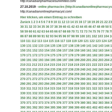
http://canadianpharmaciesunlimited.com/
27.10.2019
-
online pharmacies
(http://canadianonlinepharmacys
http://canadianonlinepharmacysl.com/
Hier klicken, um einen Eintrag zu schreiben
Zurück
1
2
3
4
5
6
7
8
9
10
11
12
13
14
15
16
17
18
19
20
21
22
23
30
31
32
33
34
35
36
37
38
39
40
41
42
43
44
45
46
47
48
49
50
5
58
59
60
61
62
63
64
65
66
67
68
69
70
71
72
73
74
75
76
77
78
7
86
87
88
89
90
91
92
93
94
95
96
97
98
99
100
101
102
103
104
1
110
111
112
113
114
115
116
117
118
119
120
121
122
123
124
12
130
131
132
133
134
135
136
137
138
139
140
141
142
143
144
1
150
151
152
153
154
155
156
157
158
159
160
161
162
163
164
1
170
171
172
173
174
175
176
177
178
179
180
181
182
183
184
1
190
191
192
193
194
195
196
197
198
199
200
201
202
203
204
2
210
211
212
213
214
215
216
217
218
219
220
221
222
223
224
2
230
231
232
233
234
235
236
237
238
239
240
241
242
243
244
2
250
251
252
253
254
255
256
257
258
259
260
261
262
263
264
2
270
271
272
273
274
275
276
277
278
279
280
281
282
283
284
2
290
291
292
293
294
295
296
297
298
299
300
301
302
303
304
3
310
311
312
313
314
315
316
317
318
319
320
321
322
323
324
3
330
331
332
333
334
335
336
337
338
339
340
341
342
343
344
3
350
351
352
353
354
355
356
357
358
359
360
361
362
363
364
3
370
371
372
373
374
375
376
377
378
379
380
381
382
383
384
3
390
391
392
393
394
395
396
397
398
399
400
401
402
403
404
4