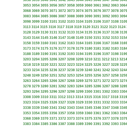
3038
3039
3040
3041
3042
3043
3044
3045
3046
3047
3048
304
3053
3054
3055
3056
3057
3058
3059
3060
3061
3062
3063
306
3068
3069
3070
3071
3072
3073
3074
3075
3076
3077
3078
307
3083
3084
3085
3086
3087
3088
3089
3090
3091
3092
3093
309
3098
3099
3100
3101
3102
3103
3104
3105
3106
3107
3108
310
3113
3114
3115
3116
3117
3118
3119
3120
3121
3122
3123
3124
3128
3129
3130
3131
3132
3133
3134
3135
3136
3137
3138
313
3143
3144
3145
3146
3147
3148
3149
3150
3151
3152
3153
315
3158
3159
3160
3161
3162
3163
3164
3165
3166
3167
3168
316
3173
3174
3175
3176
3177
3178
3179
3180
3181
3182
3183
318
3188
3189
3190
3191
3192
3193
3194
3195
3196
3197
3198
319
3203
3204
3205
3206
3207
3208
3209
3210
3211
3212
3213
321
3218
3219
3220
3221
3222
3223
3224
3225
3226
3227
3228
322
3233
3234
3235
3236
3237
3238
3239
3240
3241
3242
3243
324
3248
3249
3250
3251
3252
3253
3254
3255
3256
3257
3258
325
3263
3264
3265
3266
3267
3268
3269
3270
3271
3272
3273
327
3278
3279
3280
3281
3282
3283
3284
3285
3286
3287
3288
328
3293
3294
3295
3296
3297
3298
3299
3300
3301
3302
3303
330
3308
3309
3310
3311
3312
3313
3314
3315
3316
3317
3318
331
3323
3324
3325
3326
3327
3328
3329
3330
3331
3332
3333
333
3338
3339
3340
3341
3342
3343
3344
3345
3346
3347
3348
334
3353
3354
3355
3356
3357
3358
3359
3360
3361
3362
3363
336
3368
3369
3370
3371
3372
3373
3374
3375
3376
3377
3378
337
3383
3384
3385
3386
3387
3388
3389
3390
3391
3392
3393
339