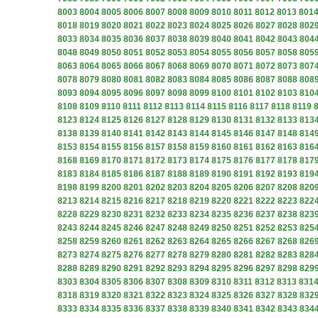
8003
8004
8005
8006
8007
8008
8009
8010
8011
8012
8013
801
8018
8019
8020
8021
8022
8023
8024
8025
8026
8027
8028
802
8033
8034
8035
8036
8037
8038
8039
8040
8041
8042
8043
804
8048
8049
8050
8051
8052
8053
8054
8055
8056
8057
8058
805
8063
8064
8065
8066
8067
8068
8069
8070
8071
8072
8073
807
8078
8079
8080
8081
8082
8083
8084
8085
8086
8087
8088
808
8093
8094
8095
8096
8097
8098
8099
8100
8101
8102
8103
810
8108
8109
8110
8111
8112
8113
8114
8115
8116
8117
8118
8119
8123
8124
8125
8126
8127
8128
8129
8130
8131
8132
8133
813
8138
8139
8140
8141
8142
8143
8144
8145
8146
8147
8148
814
8153
8154
8155
8156
8157
8158
8159
8160
8161
8162
8163
816
8168
8169
8170
8171
8172
8173
8174
8175
8176
8177
8178
817
8183
8184
8185
8186
8187
8188
8189
8190
8191
8192
8193
819
8198
8199
8200
8201
8202
8203
8204
8205
8206
8207
8208
820
8213
8214
8215
8216
8217
8218
8219
8220
8221
8222
8223
822
8228
8229
8230
8231
8232
8233
8234
8235
8236
8237
8238
823
8243
8244
8245
8246
8247
8248
8249
8250
8251
8252
8253
825
8258
8259
8260
8261
8262
8263
8264
8265
8266
8267
8268
826
8273
8274
8275
8276
8277
8278
8279
8280
8281
8282
8283
828
8288
8289
8290
8291
8292
8293
8294
8295
8296
8297
8298
829
8303
8304
8305
8306
8307
8308
8309
8310
8311
8312
8313
831
8318
8319
8320
8321
8322
8323
8324
8325
8326
8327
8328
832
8333
8334
8335
8336
8337
8338
8339
8340
8341
8342
8343
834