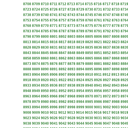
8708
8709
8710
8711
8712
8713
8714
8715
8716
8717
8718
871
8723
8724
8725
8726
8727
8728
8729
8730
8731
8732
8733
873
8738
8739
8740
8741
8742
8743
8744
8745
8746
8747
8748
874
8753
8754
8755
8756
8757
8758
8759
8760
8761
8762
8763
876
8768
8769
8770
8771
8772
8773
8774
8775
8776
8777
8778
877
8783
8784
8785
8786
8787
8788
8789
8790
8791
8792
8793
879
8798
8799
8800
8801
8802
8803
8804
8805
8806
8807
8808
880
8813
8814
8815
8816
8817
8818
8819
8820
8821
8822
8823
882
8828
8829
8830
8831
8832
8833
8834
8835
8836
8837
8838
883
8843
8844
8845
8846
8847
8848
8849
8850
8851
8852
8853
885
8858
8859
8860
8861
8862
8863
8864
8865
8866
8867
8868
886
8873
8874
8875
8876
8877
8878
8879
8880
8881
8882
8883
888
8888
8889
8890
8891
8892
8893
8894
8895
8896
8897
8898
889
8903
8904
8905
8906
8907
8908
8909
8910
8911
8912
8913
891
8918
8919
8920
8921
8922
8923
8924
8925
8926
8927
8928
892
8933
8934
8935
8936
8937
8938
8939
8940
8941
8942
8943
894
8948
8949
8950
8951
8952
8953
8954
8955
8956
8957
8958
895
8963
8964
8965
8966
8967
8968
8969
8970
8971
8972
8973
897
8978
8979
8980
8981
8982
8983
8984
8985
8986
8987
8988
898
8993
8994
8995
8996
8997
8998
8999
9000
9001
9002
9003
900
9008
9009
9010
9011
9012
9013
9014
9015
9016
9017
9018
901
9023
9024
9025
9026
9027
9028
9029
9030
9031
9032
9033
903
9038
9039
9040
9041
9042
9043
9044
9045
9046
9047
9048
904