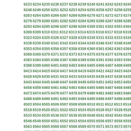
6233
6234
6235
6236
6237
6238
6239
6240
6241
6242
6243
624
6248
6249
6250
6251
6252
6253
6254
6255
6256
6257
6258
625
6263
6264
6265
6266
6267
6268
6269
6270
6271
6272
6273
627
6278
6279
6280
6281
6282
6283
6284
6285
6286
6287
6288
628
6293
6294
6295
6296
6297
6298
6299
6300
6301
6302
6303
630
6308
6309
6310
6311
6312
6313
6314
6315
6316
6317
6318
631
6323
6324
6325
6326
6327
6328
6329
6330
6331
6332
6333
633
6338
6339
6340
6341
6342
6343
6344
6345
6346
6347
6348
634
6353
6354
6355
6356
6357
6358
6359
6360
6361
6362
6363
636
6368
6369
6370
6371
6372
6373
6374
6375
6376
6377
6378
637
6383
6384
6385
6386
6387
6388
6389
6390
6391
6392
6393
639
6398
6399
6400
6401
6402
6403
6404
6405
6406
6407
6408
640
6413
6414
6415
6416
6417
6418
6419
6420
6421
6422
6423
642
6428
6429
6430
6431
6432
6433
6434
6435
6436
6437
6438
643
6443
6444
6445
6446
6447
6448
6449
6450
6451
6452
6453
645
6458
6459
6460
6461
6462
6463
6464
6465
6466
6467
6468
646
6473
6474
6475
6476
6477
6478
6479
6480
6481
6482
6483
648
6488
6489
6490
6491
6492
6493
6494
6495
6496
6497
6498
649
6503
6504
6505
6506
6507
6508
6509
6510
6511
6512
6513
651
6518
6519
6520
6521
6522
6523
6524
6525
6526
6527
6528
652
6533
6534
6535
6536
6537
6538
6539
6540
6541
6542
6543
654
6548
6549
6550
6551
6552
6553
6554
6555
6556
6557
6558
655
6563
6564
6565
6566
6567
6568
6569
6570
6571
6572
6573
657