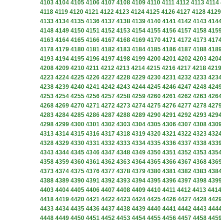
4103
4104
4105
4106
4107
4108
4109
4110
4111
4112
4113
4114
4118
4119
4120
4121
4122
4123
4124
4125
4126
4127
4128
4129
4133
4134
4135
4136
4137
4138
4139
4140
4141
4142
4143
414
4148
4149
4150
4151
4152
4153
4154
4155
4156
4157
4158
415
4163
4164
4165
4166
4167
4168
4169
4170
4171
4172
4173
417
4178
4179
4180
4181
4182
4183
4184
4185
4186
4187
4188
418
4193
4194
4195
4196
4197
4198
4199
4200
4201
4202
4203
420
4208
4209
4210
4211
4212
4213
4214
4215
4216
4217
4218
421
4223
4224
4225
4226
4227
4228
4229
4230
4231
4232
4233
423
4238
4239
4240
4241
4242
4243
4244
4245
4246
4247
4248
424
4253
4254
4255
4256
4257
4258
4259
4260
4261
4262
4263
426
4268
4269
4270
4271
4272
4273
4274
4275
4276
4277
4278
427
4283
4284
4285
4286
4287
4288
4289
4290
4291
4292
4293
429
4298
4299
4300
4301
4302
4303
4304
4305
4306
4307
4308
430
4313
4314
4315
4316
4317
4318
4319
4320
4321
4322
4323
432
4328
4329
4330
4331
4332
4333
4334
4335
4336
4337
4338
433
4343
4344
4345
4346
4347
4348
4349
4350
4351
4352
4353
435
4358
4359
4360
4361
4362
4363
4364
4365
4366
4367
4368
436
4373
4374
4375
4376
4377
4378
4379
4380
4381
4382
4383
438
4388
4389
4390
4391
4392
4393
4394
4395
4396
4397
4398
439
4403
4404
4405
4406
4407
4408
4409
4410
4411
4412
4413
441
4418
4419
4420
4421
4422
4423
4424
4425
4426
4427
4428
442
4433
4434
4435
4436
4437
4438
4439
4440
4441
4442
4443
444
4448
4449
4450
4451
4452
4453
4454
4455
4456
4457
4458
445