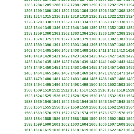
1283
1284
1285
1286
1287
1288
1289
1290
1291
1292
1293
129
1298
1299
1300
1301
1302
1303
1304
1305
1306
1307
1308
130
1313
1314
1315
1316
1317
1318
1319
1320
1321
1322
1323
132
1328
1329
1330
1331
1332
1333
1334
1335
1336
1337
1338
133
1343
1344
1345
1346
1347
1348
1349
1350
1351
1352
1353
135
1358
1359
1360
1361
1362
1363
1364
1365
1366
1367
1368
136
1373
1374
1375
1376
1377
1378
1379
1380
1381
1382
1383
138
1388
1389
1390
1391
1392
1393
1394
1395
1396
1397
1398
139
1403
1404
1405
1406
1407
1408
1409
1410
1411
1412
1413
141
1418
1419
1420
1421
1422
1423
1424
1425
1426
1427
1428
142
1433
1434
1435
1436
1437
1438
1439
1440
1441
1442
1443
144
1448
1449
1450
1451
1452
1453
1454
1455
1456
1457
1458
145
1463
1464
1465
1466
1467
1468
1469
1470
1471
1472
1473
147
1478
1479
1480
1481
1482
1483
1484
1485
1486
1487
1488
148
1493
1494
1495
1496
1497
1498
1499
1500
1501
1502
1503
150
1508
1509
1510
1511
1512
1513
1514
1515
1516
1517
1518
151
1523
1524
1525
1526
1527
1528
1529
1530
1531
1532
1533
153
1538
1539
1540
1541
1542
1543
1544
1545
1546
1547
1548
154
1553
1554
1555
1556
1557
1558
1559
1560
1561
1562
1563
156
1568
1569
1570
1571
1572
1573
1574
1575
1576
1577
1578
157
1583
1584
1585
1586
1587
1588
1589
1590
1591
1592
1593
159
1598
1599
1600
1601
1602
1603
1604
1605
1606
1607
1608
160
1613
1614
1615
1616
1617
1618
1619
1620
1621
1622
1623
162