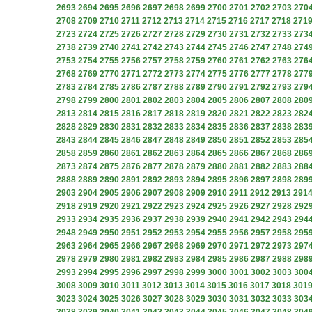
2693
2694
2695
2696
2697
2698
2699
2700
2701
2702
2703
270
2708
2709
2710
2711
2712
2713
2714
2715
2716
2717
2718
271
2723
2724
2725
2726
2727
2728
2729
2730
2731
2732
2733
273
2738
2739
2740
2741
2742
2743
2744
2745
2746
2747
2748
274
2753
2754
2755
2756
2757
2758
2759
2760
2761
2762
2763
276
2768
2769
2770
2771
2772
2773
2774
2775
2776
2777
2778
277
2783
2784
2785
2786
2787
2788
2789
2790
2791
2792
2793
279
2798
2799
2800
2801
2802
2803
2804
2805
2806
2807
2808
280
2813
2814
2815
2816
2817
2818
2819
2820
2821
2822
2823
282
2828
2829
2830
2831
2832
2833
2834
2835
2836
2837
2838
283
2843
2844
2845
2846
2847
2848
2849
2850
2851
2852
2853
285
2858
2859
2860
2861
2862
2863
2864
2865
2866
2867
2868
286
2873
2874
2875
2876
2877
2878
2879
2880
2881
2882
2883
288
2888
2889
2890
2891
2892
2893
2894
2895
2896
2897
2898
289
2903
2904
2905
2906
2907
2908
2909
2910
2911
2912
2913
291
2918
2919
2920
2921
2922
2923
2924
2925
2926
2927
2928
292
2933
2934
2935
2936
2937
2938
2939
2940
2941
2942
2943
294
2948
2949
2950
2951
2952
2953
2954
2955
2956
2957
2958
295
2963
2964
2965
2966
2967
2968
2969
2970
2971
2972
2973
297
2978
2979
2980
2981
2982
2983
2984
2985
2986
2987
2988
298
2993
2994
2995
2996
2997
2998
2999
3000
3001
3002
3003
300
3008
3009
3010
3011
3012
3013
3014
3015
3016
3017
3018
301
3023
3024
3025
3026
3027
3028
3029
3030
3031
3032
3033
303