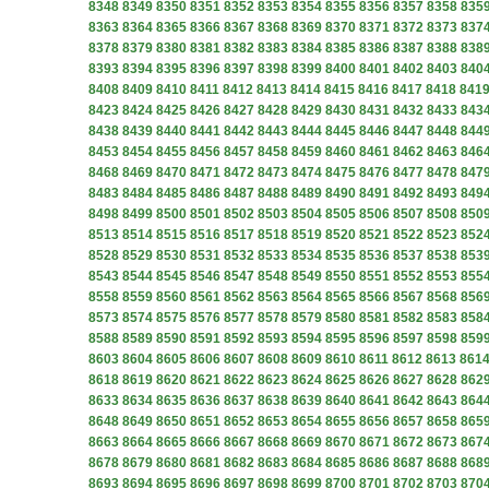
8348
8349
8350
8351
8352
8353
8354
8355
8356
8357
8358
835
8363
8364
8365
8366
8367
8368
8369
8370
8371
8372
8373
837
8378
8379
8380
8381
8382
8383
8384
8385
8386
8387
8388
838
8393
8394
8395
8396
8397
8398
8399
8400
8401
8402
8403
840
8408
8409
8410
8411
8412
8413
8414
8415
8416
8417
8418
841
8423
8424
8425
8426
8427
8428
8429
8430
8431
8432
8433
843
8438
8439
8440
8441
8442
8443
8444
8445
8446
8447
8448
844
8453
8454
8455
8456
8457
8458
8459
8460
8461
8462
8463
846
8468
8469
8470
8471
8472
8473
8474
8475
8476
8477
8478
847
8483
8484
8485
8486
8487
8488
8489
8490
8491
8492
8493
849
8498
8499
8500
8501
8502
8503
8504
8505
8506
8507
8508
850
8513
8514
8515
8516
8517
8518
8519
8520
8521
8522
8523
852
8528
8529
8530
8531
8532
8533
8534
8535
8536
8537
8538
853
8543
8544
8545
8546
8547
8548
8549
8550
8551
8552
8553
855
8558
8559
8560
8561
8562
8563
8564
8565
8566
8567
8568
856
8573
8574
8575
8576
8577
8578
8579
8580
8581
8582
8583
858
8588
8589
8590
8591
8592
8593
8594
8595
8596
8597
8598
859
8603
8604
8605
8606
8607
8608
8609
8610
8611
8612
8613
861
8618
8619
8620
8621
8622
8623
8624
8625
8626
8627
8628
862
8633
8634
8635
8636
8637
8638
8639
8640
8641
8642
8643
864
8648
8649
8650
8651
8652
8653
8654
8655
8656
8657
8658
865
8663
8664
8665
8666
8667
8668
8669
8670
8671
8672
8673
867
8678
8679
8680
8681
8682
8683
8684
8685
8686
8687
8688
868
8693
8694
8695
8696
8697
8698
8699
8700
8701
8702
8703
870