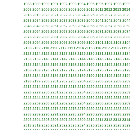
1988
1989
1990
1991
1992
1993
1994
1995
1996
1997
1998
199
2003
2004
2005
2006
2007
2008
2009
2010
2011
2012
2013
201
2018
2019
2020
2021
2022
2023
2024
2025
2026
2027
2028
202
2033
2034
2035
2036
2037
2038
2039
2040
2041
2042
2043
204
2048
2049
2050
2051
2052
2053
2054
2055
2056
2057
2058
205
2063
2064
2065
2066
2067
2068
2069
2070
2071
2072
2073
207
2078
2079
2080
2081
2082
2083
2084
2085
2086
2087
2088
208
2093
2094
2095
2096
2097
2098
2099
2100
2101
2102
2103
210
2108
2109
2110
2111
2112
2113
2114
2115
2116
2117
2118
2119
2123
2124
2125
2126
2127
2128
2129
2130
2131
2132
2133
213
2138
2139
2140
2141
2142
2143
2144
2145
2146
2147
2148
214
2153
2154
2155
2156
2157
2158
2159
2160
2161
2162
2163
216
2168
2169
2170
2171
2172
2173
2174
2175
2176
2177
2178
217
2183
2184
2185
2186
2187
2188
2189
2190
2191
2192
2193
219
2198
2199
2200
2201
2202
2203
2204
2205
2206
2207
2208
220
2213
2214
2215
2216
2217
2218
2219
2220
2221
2222
2223
222
2228
2229
2230
2231
2232
2233
2234
2235
2236
2237
2238
223
2243
2244
2245
2246
2247
2248
2249
2250
2251
2252
2253
225
2258
2259
2260
2261
2262
2263
2264
2265
2266
2267
2268
226
2273
2274
2275
2276
2277
2278
2279
2280
2281
2282
2283
228
2288
2289
2290
2291
2292
2293
2294
2295
2296
2297
2298
229
2303
2304
2305
2306
2307
2308
2309
2310
2311
2312
2313
231
2318
2319
2320
2321
2322
2323
2324
2325
2326
2327
2328
232