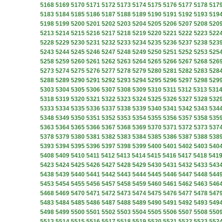
5168
5169
5170
5171
5172
5173
5174
5175
5176
5177
5178
517
5183
5184
5185
5186
5187
5188
5189
5190
5191
5192
5193
519
5198
5199
5200
5201
5202
5203
5204
5205
5206
5207
5208
520
5213
5214
5215
5216
5217
5218
5219
5220
5221
5222
5223
522
5228
5229
5230
5231
5232
5233
5234
5235
5236
5237
5238
523
5243
5244
5245
5246
5247
5248
5249
5250
5251
5252
5253
525
5258
5259
5260
5261
5262
5263
5264
5265
5266
5267
5268
526
5273
5274
5275
5276
5277
5278
5279
5280
5281
5282
5283
528
5288
5289
5290
5291
5292
5293
5294
5295
5296
5297
5298
529
5303
5304
5305
5306
5307
5308
5309
5310
5311
5312
5313
531
5318
5319
5320
5321
5322
5323
5324
5325
5326
5327
5328
532
5333
5334
5335
5336
5337
5338
5339
5340
5341
5342
5343
534
5348
5349
5350
5351
5352
5353
5354
5355
5356
5357
5358
535
5363
5364
5365
5366
5367
5368
5369
5370
5371
5372
5373
537
5378
5379
5380
5381
5382
5383
5384
5385
5386
5387
5388
538
5393
5394
5395
5396
5397
5398
5399
5400
5401
5402
5403
540
5408
5409
5410
5411
5412
5413
5414
5415
5416
5417
5418
541
5423
5424
5425
5426
5427
5428
5429
5430
5431
5432
5433
543
5438
5439
5440
5441
5442
5443
5444
5445
5446
5447
5448
544
5453
5454
5455
5456
5457
5458
5459
5460
5461
5462
5463
546
5468
5469
5470
5471
5472
5473
5474
5475
5476
5477
5478
547
5483
5484
5485
5486
5487
5488
5489
5490
5491
5492
5493
549
5498
5499
5500
5501
5502
5503
5504
5505
5506
5507
5508
550
5513
5514
5515
5516
5517
5518
5519
5520
5521
5522
5523
552