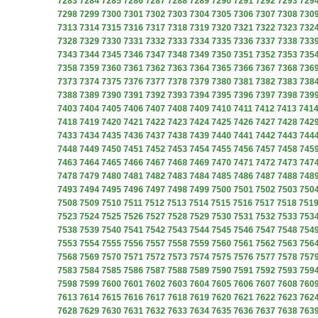
7283
7284
7285
7286
7287
7288
7289
7290
7291
7292
7293
729
7298
7299
7300
7301
7302
7303
7304
7305
7306
7307
7308
730
7313
7314
7315
7316
7317
7318
7319
7320
7321
7322
7323
732
7328
7329
7330
7331
7332
7333
7334
7335
7336
7337
7338
733
7343
7344
7345
7346
7347
7348
7349
7350
7351
7352
7353
735
7358
7359
7360
7361
7362
7363
7364
7365
7366
7367
7368
736
7373
7374
7375
7376
7377
7378
7379
7380
7381
7382
7383
738
7388
7389
7390
7391
7392
7393
7394
7395
7396
7397
7398
739
7403
7404
7405
7406
7407
7408
7409
7410
7411
7412
7413
741
7418
7419
7420
7421
7422
7423
7424
7425
7426
7427
7428
742
7433
7434
7435
7436
7437
7438
7439
7440
7441
7442
7443
744
7448
7449
7450
7451
7452
7453
7454
7455
7456
7457
7458
745
7463
7464
7465
7466
7467
7468
7469
7470
7471
7472
7473
747
7478
7479
7480
7481
7482
7483
7484
7485
7486
7487
7488
748
7493
7494
7495
7496
7497
7498
7499
7500
7501
7502
7503
750
7508
7509
7510
7511
7512
7513
7514
7515
7516
7517
7518
751
7523
7524
7525
7526
7527
7528
7529
7530
7531
7532
7533
753
7538
7539
7540
7541
7542
7543
7544
7545
7546
7547
7548
754
7553
7554
7555
7556
7557
7558
7559
7560
7561
7562
7563
756
7568
7569
7570
7571
7572
7573
7574
7575
7576
7577
7578
757
7583
7584
7585
7586
7587
7588
7589
7590
7591
7592
7593
759
7598
7599
7600
7601
7602
7603
7604
7605
7606
7607
7608
760
7613
7614
7615
7616
7617
7618
7619
7620
7621
7622
7623
762
7628
7629
7630
7631
7632
7633
7634
7635
7636
7637
7638
763