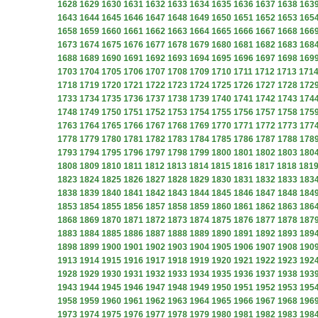
1628
1629
1630
1631
1632
1633
1634
1635
1636
1637
1638
163
1643
1644
1645
1646
1647
1648
1649
1650
1651
1652
1653
165
1658
1659
1660
1661
1662
1663
1664
1665
1666
1667
1668
166
1673
1674
1675
1676
1677
1678
1679
1680
1681
1682
1683
168
1688
1689
1690
1691
1692
1693
1694
1695
1696
1697
1698
169
1703
1704
1705
1706
1707
1708
1709
1710
1711
1712
1713
171
1718
1719
1720
1721
1722
1723
1724
1725
1726
1727
1728
172
1733
1734
1735
1736
1737
1738
1739
1740
1741
1742
1743
174
1748
1749
1750
1751
1752
1753
1754
1755
1756
1757
1758
175
1763
1764
1765
1766
1767
1768
1769
1770
1771
1772
1773
177
1778
1779
1780
1781
1782
1783
1784
1785
1786
1787
1788
178
1793
1794
1795
1796
1797
1798
1799
1800
1801
1802
1803
180
1808
1809
1810
1811
1812
1813
1814
1815
1816
1817
1818
181
1823
1824
1825
1826
1827
1828
1829
1830
1831
1832
1833
183
1838
1839
1840
1841
1842
1843
1844
1845
1846
1847
1848
184
1853
1854
1855
1856
1857
1858
1859
1860
1861
1862
1863
186
1868
1869
1870
1871
1872
1873
1874
1875
1876
1877
1878
187
1883
1884
1885
1886
1887
1888
1889
1890
1891
1892
1893
189
1898
1899
1900
1901
1902
1903
1904
1905
1906
1907
1908
190
1913
1914
1915
1916
1917
1918
1919
1920
1921
1922
1923
192
1928
1929
1930
1931
1932
1933
1934
1935
1936
1937
1938
193
1943
1944
1945
1946
1947
1948
1949
1950
1951
1952
1953
195
1958
1959
1960
1961
1962
1963
1964
1965
1966
1967
1968
196
1973
1974
1975
1976
1977
1978
1979
1980
1981
1982
1983
198