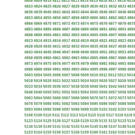
4808
4809
4810
4811
4812
4813
4814
4815
4816
4817
4818
481
4823
4824
4825
4826
4827
4828
4829
4830
4831
4832
4833
483
4838
4839
4840
4841
4842
4843
4844
4845
4846
4847
4848
484
4853
4854
4855
4856
4857
4858
4859
4860
4861
4862
4863
486
4868
4869
4870
4871
4872
4873
4874
4875
4876
4877
4878
487
4883
4884
4885
4886
4887
4888
4889
4890
4891
4892
4893
489
4898
4899
4900
4901
4902
4903
4904
4905
4906
4907
4908
490
4913
4914
4915
4916
4917
4918
4919
4920
4921
4922
4923
492
4928
4929
4930
4931
4932
4933
4934
4935
4936
4937
4938
493
4943
4944
4945
4946
4947
4948
4949
4950
4951
4952
4953
495
4958
4959
4960
4961
4962
4963
4964
4965
4966
4967
4968
496
4973
4974
4975
4976
4977
4978
4979
4980
4981
4982
4983
498
4988
4989
4990
4991
4992
4993
4994
4995
4996
4997
4998
499
5003
5004
5005
5006
5007
5008
5009
5010
5011
5012
5013
501
5018
5019
5020
5021
5022
5023
5024
5025
5026
5027
5028
502
5033
5034
5035
5036
5037
5038
5039
5040
5041
5042
5043
504
5048
5049
5050
5051
5052
5053
5054
5055
5056
5057
5058
505
5063
5064
5065
5066
5067
5068
5069
5070
5071
5072
5073
507
5078
5079
5080
5081
5082
5083
5084
5085
5086
5087
5088
508
5093
5094
5095
5096
5097
5098
5099
5100
5101
5102
5103
510
5108
5109
5110
5111
5112
5113
5114
5115
5116
5117
5118
5119
5123
5124
5125
5126
5127
5128
5129
5130
5131
5132
5133
513
5138
5139
5140
5141
5142
5143
5144
5145
5146
5147
5148
514
5153
5154
5155
5156
5157
5158
5159
5160
5161
5162
5163
516