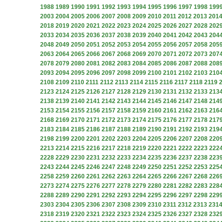
1988
1989
1990
1991
1992
1993
1994
1995
1996
1997
1998
199
2003
2004
2005
2006
2007
2008
2009
2010
2011
2012
2013
201
2018
2019
2020
2021
2022
2023
2024
2025
2026
2027
2028
202
2033
2034
2035
2036
2037
2038
2039
2040
2041
2042
2043
204
2048
2049
2050
2051
2052
2053
2054
2055
2056
2057
2058
205
2063
2064
2065
2066
2067
2068
2069
2070
2071
2072
2073
207
2078
2079
2080
2081
2082
2083
2084
2085
2086
2087
2088
208
2093
2094
2095
2096
2097
2098
2099
2100
2101
2102
2103
210
2108
2109
2110
2111
2112
2113
2114
2115
2116
2117
2118
2119
2123
2124
2125
2126
2127
2128
2129
2130
2131
2132
2133
213
2138
2139
2140
2141
2142
2143
2144
2145
2146
2147
2148
214
2153
2154
2155
2156
2157
2158
2159
2160
2161
2162
2163
216
2168
2169
2170
2171
2172
2173
2174
2175
2176
2177
2178
217
2183
2184
2185
2186
2187
2188
2189
2190
2191
2192
2193
219
2198
2199
2200
2201
2202
2203
2204
2205
2206
2207
2208
220
2213
2214
2215
2216
2217
2218
2219
2220
2221
2222
2223
222
2228
2229
2230
2231
2232
2233
2234
2235
2236
2237
2238
223
2243
2244
2245
2246
2247
2248
2249
2250
2251
2252
2253
225
2258
2259
2260
2261
2262
2263
2264
2265
2266
2267
2268
226
2273
2274
2275
2276
2277
2278
2279
2280
2281
2282
2283
228
2288
2289
2290
2291
2292
2293
2294
2295
2296
2297
2298
229
2303
2304
2305
2306
2307
2308
2309
2310
2311
2312
2313
231
2318
2319
2320
2321
2322
2323
2324
2325
2326
2327
2328
232