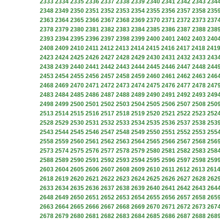
2333
2334
2335
2336
2337
2338
2339
2340
2341
2342
2343
234
2348
2349
2350
2351
2352
2353
2354
2355
2356
2357
2358
235
2363
2364
2365
2366
2367
2368
2369
2370
2371
2372
2373
237
2378
2379
2380
2381
2382
2383
2384
2385
2386
2387
2388
238
2393
2394
2395
2396
2397
2398
2399
2400
2401
2402
2403
240
2408
2409
2410
2411
2412
2413
2414
2415
2416
2417
2418
241
2423
2424
2425
2426
2427
2428
2429
2430
2431
2432
2433
243
2438
2439
2440
2441
2442
2443
2444
2445
2446
2447
2448
244
2453
2454
2455
2456
2457
2458
2459
2460
2461
2462
2463
246
2468
2469
2470
2471
2472
2473
2474
2475
2476
2477
2478
247
2483
2484
2485
2486
2487
2488
2489
2490
2491
2492
2493
249
2498
2499
2500
2501
2502
2503
2504
2505
2506
2507
2508
250
2513
2514
2515
2516
2517
2518
2519
2520
2521
2522
2523
252
2528
2529
2530
2531
2532
2533
2534
2535
2536
2537
2538
253
2543
2544
2545
2546
2547
2548
2549
2550
2551
2552
2553
255
2558
2559
2560
2561
2562
2563
2564
2565
2566
2567
2568
256
2573
2574
2575
2576
2577
2578
2579
2580
2581
2582
2583
258
2588
2589
2590
2591
2592
2593
2594
2595
2596
2597
2598
259
2603
2604
2605
2606
2607
2608
2609
2610
2611
2612
2613
261
2618
2619
2620
2621
2622
2623
2624
2625
2626
2627
2628
262
2633
2634
2635
2636
2637
2638
2639
2640
2641
2642
2643
264
2648
2649
2650
2651
2652
2653
2654
2655
2656
2657
2658
265
2663
2664
2665
2666
2667
2668
2669
2670
2671
2672
2673
267
2678
2679
2680
2681
2682
2683
2684
2685
2686
2687
2688
268