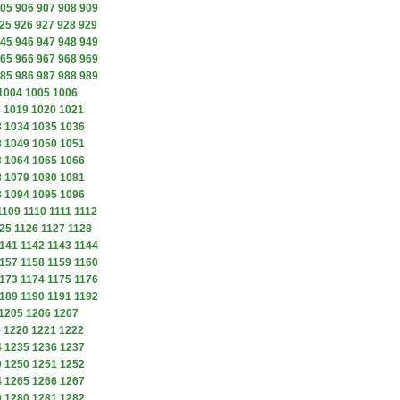
05
906
907
908
909
25
926
927
928
929
45
946
947
948
949
65
966
967
968
969
85
986
987
988
989
1004
1005
1006
8
1019
1020
1021
3
1034
1035
1036
8
1049
1050
1051
3
1064
1065
1066
8
1079
1080
1081
3
1094
1095
1096
1109
1110
1111
1112
25
1126
1127
1128
141
1142
1143
1144
157
1158
1159
1160
173
1174
1175
1176
189
1190
1191
1192
1205
1206
1207
9
1220
1221
1222
4
1235
1236
1237
9
1250
1251
1252
4
1265
1266
1267
9
1280
1281
1282