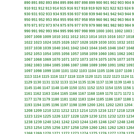
890
891
892
893
894
895
896
897
898
899
900
901
902
903
904
9
910
911
912
913
914
915
916
917
918
919
920
921
922
923
924
9
930
931
932
933
934
935
936
937
938
939
940
941
942
943
944
9
950
951
952
953
954
955
956
957
958
959
960
961
962
963
964
9
970
971
972
973
974
975
976
977
978
979
980
981
982
983
984
9
990
991
992
993
994
995
996
997
998
999
1000
1001
1002
1003
1007
1008
1009
1010
1011
1012
1013
1014
1015
1016
1017
101
1022
1023
1024
1025
1026
1027
1028
1029
1030
1031
1032
103
1037
1038
1039
1040
1041
1042
1043
1044
1045
1046
1047
104
1052
1053
1054
1055
1056
1057
1058
1059
1060
1061
1062
106
1067
1068
1069
1070
1071
1072
1073
1074
1075
1076
1077
107
1082
1083
1084
1085
1086
1087
1088
1089
1090
1091
1092
109
1097
1098
1099
1100
1101
1102
1103
1104
1105
1106
1107
1108
1113
1114
1115
1116
1117
1118
1119
1120
1121
1122
1123
1124
11
1129
1130
1131
1132
1133
1134
1135
1136
1137
1138
1139
1140
1
1145
1146
1147
1148
1149
1150
1151
1152
1153
1154
1155
1156
1
1161
1162
1163
1164
1165
1166
1167
1168
1169
1170
1171
1172
1
1177
1178
1179
1180
1181
1182
1183
1184
1185
1186
1187
1188
1
1193
1194
1195
1196
1197
1198
1199
1200
1201
1202
1203
1204
1208
1209
1210
1211
1212
1213
1214
1215
1216
1217
1218
121
1223
1224
1225
1226
1227
1228
1229
1230
1231
1232
1233
123
1238
1239
1240
1241
1242
1243
1244
1245
1246
1247
1248
124
1253
1254
1255
1256
1257
1258
1259
1260
1261
1262
1263
126
1268
1269
1270
1271
1272
1273
1274
1275
1276
1277
1278
127