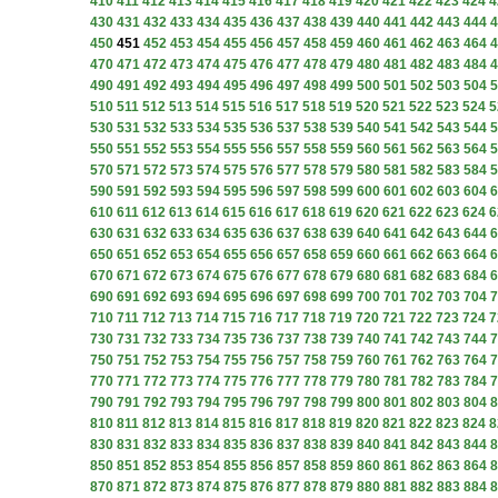
410
411
412
413
414
415
416
417
418
419
420
421
422
423
424
4
430
431
432
433
434
435
436
437
438
439
440
441
442
443
444
4
450
451
452
453
454
455
456
457
458
459
460
461
462
463
464
4
470
471
472
473
474
475
476
477
478
479
480
481
482
483
484
4
490
491
492
493
494
495
496
497
498
499
500
501
502
503
504
5
510
511
512
513
514
515
516
517
518
519
520
521
522
523
524
5
530
531
532
533
534
535
536
537
538
539
540
541
542
543
544
5
550
551
552
553
554
555
556
557
558
559
560
561
562
563
564
5
570
571
572
573
574
575
576
577
578
579
580
581
582
583
584
5
590
591
592
593
594
595
596
597
598
599
600
601
602
603
604
6
610
611
612
613
614
615
616
617
618
619
620
621
622
623
624
6
630
631
632
633
634
635
636
637
638
639
640
641
642
643
644
6
650
651
652
653
654
655
656
657
658
659
660
661
662
663
664
6
670
671
672
673
674
675
676
677
678
679
680
681
682
683
684
6
690
691
692
693
694
695
696
697
698
699
700
701
702
703
704
7
710
711
712
713
714
715
716
717
718
719
720
721
722
723
724
7
730
731
732
733
734
735
736
737
738
739
740
741
742
743
744
7
750
751
752
753
754
755
756
757
758
759
760
761
762
763
764
7
770
771
772
773
774
775
776
777
778
779
780
781
782
783
784
7
790
791
792
793
794
795
796
797
798
799
800
801
802
803
804
8
810
811
812
813
814
815
816
817
818
819
820
821
822
823
824
8
830
831
832
833
834
835
836
837
838
839
840
841
842
843
844
8
850
851
852
853
854
855
856
857
858
859
860
861
862
863
864
8
870
871
872
873
874
875
876
877
878
879
880
881
882
883
884
8