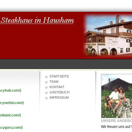
STARTSEITE
TEAM
KONTAKT
acyhub.com/)
GÄSTEBUCH
IMPRESSUM
acynethd.com/)
sdepot.com/)
UNSERE ANGEB
Wir freuen uns auf 
acyguru.com/)