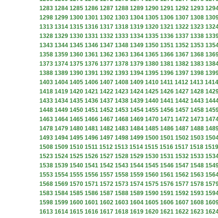
1283
1284
1285
1286
1287
1288
1289
1290
1291
1292
1293
129
1298
1299
1300
1301
1302
1303
1304
1305
1306
1307
1308
130
1313
1314
1315
1316
1317
1318
1319
1320
1321
1322
1323
132
1328
1329
1330
1331
1332
1333
1334
1335
1336
1337
1338
133
1343
1344
1345
1346
1347
1348
1349
1350
1351
1352
1353
135
1358
1359
1360
1361
1362
1363
1364
1365
1366
1367
1368
136
1373
1374
1375
1376
1377
1378
1379
1380
1381
1382
1383
138
1388
1389
1390
1391
1392
1393
1394
1395
1396
1397
1398
139
1403
1404
1405
1406
1407
1408
1409
1410
1411
1412
1413
141
1418
1419
1420
1421
1422
1423
1424
1425
1426
1427
1428
142
1433
1434
1435
1436
1437
1438
1439
1440
1441
1442
1443
144
1448
1449
1450
1451
1452
1453
1454
1455
1456
1457
1458
145
1463
1464
1465
1466
1467
1468
1469
1470
1471
1472
1473
147
1478
1479
1480
1481
1482
1483
1484
1485
1486
1487
1488
148
1493
1494
1495
1496
1497
1498
1499
1500
1501
1502
1503
150
1508
1509
1510
1511
1512
1513
1514
1515
1516
1517
1518
151
1523
1524
1525
1526
1527
1528
1529
1530
1531
1532
1533
153
1538
1539
1540
1541
1542
1543
1544
1545
1546
1547
1548
154
1553
1554
1555
1556
1557
1558
1559
1560
1561
1562
1563
156
1568
1569
1570
1571
1572
1573
1574
1575
1576
1577
1578
157
1583
1584
1585
1586
1587
1588
1589
1590
1591
1592
1593
159
1598
1599
1600
1601
1602
1603
1604
1605
1606
1607
1608
160
1613
1614
1615
1616
1617
1618
1619
1620
1621
1622
1623
162