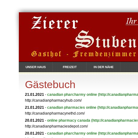
UNSER HAUS
FREIZEIT
IN DER NÄHE
Gästebuch
21.01.2021
-
canadian pharcharmy online
(http://canadianpharm
http://canadianpharmacyhub.com/
21.01.2021
-
canadian pharmacies online
(http://canadianpharm
http://canadianpharmacynethd.com/
20.01.2021
-
online pharmacy canada
(http://canadianpharmacie
http://canadianpharmaciesdepot.com/
20.01.2021
-
canadian pharcharmy online
(http://canadianpharm