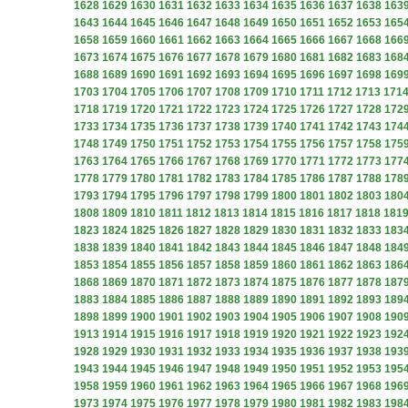
1628
1629
1630
1631
1632
1633
1634
1635
1636
1637
1638
163
1643
1644
1645
1646
1647
1648
1649
1650
1651
1652
1653
165
1658
1659
1660
1661
1662
1663
1664
1665
1666
1667
1668
166
1673
1674
1675
1676
1677
1678
1679
1680
1681
1682
1683
168
1688
1689
1690
1691
1692
1693
1694
1695
1696
1697
1698
169
1703
1704
1705
1706
1707
1708
1709
1710
1711
1712
1713
171
1718
1719
1720
1721
1722
1723
1724
1725
1726
1727
1728
172
1733
1734
1735
1736
1737
1738
1739
1740
1741
1742
1743
174
1748
1749
1750
1751
1752
1753
1754
1755
1756
1757
1758
175
1763
1764
1765
1766
1767
1768
1769
1770
1771
1772
1773
177
1778
1779
1780
1781
1782
1783
1784
1785
1786
1787
1788
178
1793
1794
1795
1796
1797
1798
1799
1800
1801
1802
1803
180
1808
1809
1810
1811
1812
1813
1814
1815
1816
1817
1818
181
1823
1824
1825
1826
1827
1828
1829
1830
1831
1832
1833
183
1838
1839
1840
1841
1842
1843
1844
1845
1846
1847
1848
184
1853
1854
1855
1856
1857
1858
1859
1860
1861
1862
1863
186
1868
1869
1870
1871
1872
1873
1874
1875
1876
1877
1878
187
1883
1884
1885
1886
1887
1888
1889
1890
1891
1892
1893
189
1898
1899
1900
1901
1902
1903
1904
1905
1906
1907
1908
190
1913
1914
1915
1916
1917
1918
1919
1920
1921
1922
1923
192
1928
1929
1930
1931
1932
1933
1934
1935
1936
1937
1938
193
1943
1944
1945
1946
1947
1948
1949
1950
1951
1952
1953
195
1958
1959
1960
1961
1962
1963
1964
1965
1966
1967
1968
196
1973
1974
1975
1976
1977
1978
1979
1980
1981
1982
1983
198