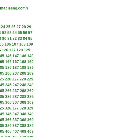
armacieshq.com/)
24
25
26
27
28
29
1
52
53
54
55
56
57
9
80
81
82
83
84
85
05
106
107
108
109
5
126
127
128
129
45
146
147
148
149
65
166
167
168
169
85
186
187
188
189
05
206
207
208
209
25
226
227
228
229
45
246
247
248
249
65
266
267
268
269
85
286
287
288
289
05
306
307
308
309
25
326
327
328
329
45
346
347
348
349
65
366
367
368
369
85
386
387
388
389
05
406
407
408
409