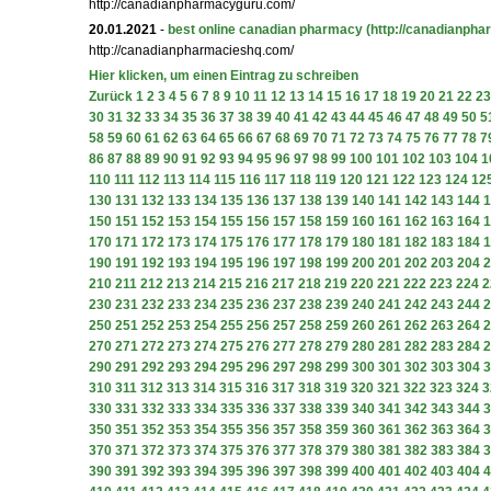
http://canadianpharmacyguru.com/
20.01.2021
-
best online canadian pharmacy
(http://canadianph
http://canadianpharmacieshq.com/
Hier klicken, um einen Eintrag zu schreiben
Zurück
1
2
3
4
5
6
7
8
9
10
11
12
13
14
15
16
17
18
19
20
21
22
23
30
31
32
33
34
35
36
37
38
39
40
41
42
43
44
45
46
47
48
49
50
5
58
59
60
61
62
63
64
65
66
67
68
69
70
71
72
73
74
75
76
77
78
7
86
87
88
89
90
91
92
93
94
95
96
97
98
99
100
101
102
103
104
1
110
111
112
113
114
115
116
117
118
119
120
121
122
123
124
12
130
131
132
133
134
135
136
137
138
139
140
141
142
143
144
1
150
151
152
153
154
155
156
157
158
159
160
161
162
163
164
1
170
171
172
173
174
175
176
177
178
179
180
181
182
183
184
1
190
191
192
193
194
195
196
197
198
199
200
201
202
203
204
2
210
211
212
213
214
215
216
217
218
219
220
221
222
223
224
2
230
231
232
233
234
235
236
237
238
239
240
241
242
243
244
2
250
251
252
253
254
255
256
257
258
259
260
261
262
263
264
2
270
271
272
273
274
275
276
277
278
279
280
281
282
283
284
2
290
291
292
293
294
295
296
297
298
299
300
301
302
303
304
3
310
311
312
313
314
315
316
317
318
319
320
321
322
323
324
3
330
331
332
333
334
335
336
337
338
339
340
341
342
343
344
3
350
351
352
353
354
355
356
357
358
359
360
361
362
363
364
3
370
371
372
373
374
375
376
377
378
379
380
381
382
383
384
3
390
391
392
393
394
395
396
397
398
399
400
401
402
403
404
4